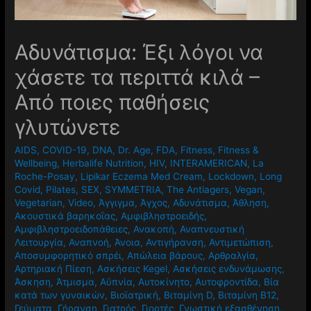
Αδυνάτισμα: Έξι λόγοι να
χάσετε τα περιττά κιλά –
Από ποιες παθήσεις
γλυτώνετε
AIDS
,
COVID-19
,
DNA
,
Dr. Age
,
FDA
,
Fitness
,
Fitness &
Wellbeing
,
Herbalife Nutrition
,
HIV
,
INTERAMERICAN
,
La
Roche-Posay
,
Lipikar Eczema Med Cream
,
Lockdown
,
Long
Covid
,
Pilates
,
SEX
,
SYMMETRIA
,
The Antiagers
,
Vegan
,
Vegetarian
,
Video
,
Άγγιγμα
,
Άγχος
,
Αδυνάτισμα
,
Άθληση
,
Ακουστικά βαρηκοΐας
,
Αμφιβληστροειδής
,
Αμφιβληστροειδοπάθειες
,
Ανακοπή
,
Αναπνευστική
Λειτουργία
,
Αναπνοή
,
Άνοια
,
Αντιγήρανση
,
Αντιμετώπιση
,
Αποσυμφορητικό σπρέι
,
Απώλεια βάρους
,
Αρθραλγία
,
Αρτηριακή Πίεση
,
Ασκήσεις Kegel
,
Ασκήσεις ενδυνάμωσης
,
Άσκηση
,
Άτμισμα
,
Αϋπνία
,
Αυτοκίνητο
,
Αυτοφροντίδα
,
Βία
κατά των γυναικών
,
Βιοϊατρική
,
Βιταμίνη D
,
Βιταμίνη Β12
,
Γεύματα
,
Γήρανση
,
Γιατρός
,
Γιορτές
,
Γνωστική εξασθένηση
,