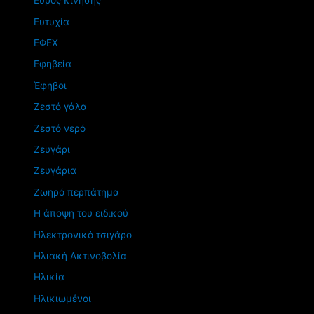
Εύρος κίνησης
Ευτυχία
ΕΦΕΧ
Εφηβεία
Έφηβοι
Ζεστό γάλα
Ζεστό νερό
Ζευγάρι
Ζευγάρια
Ζωηρό περπάτημα
Η άποψη του ειδικού
Ηλεκτρονικό τσιγάρο
Ηλιακή Ακτινοβολία
Ηλικία
Ηλικιωμένοι