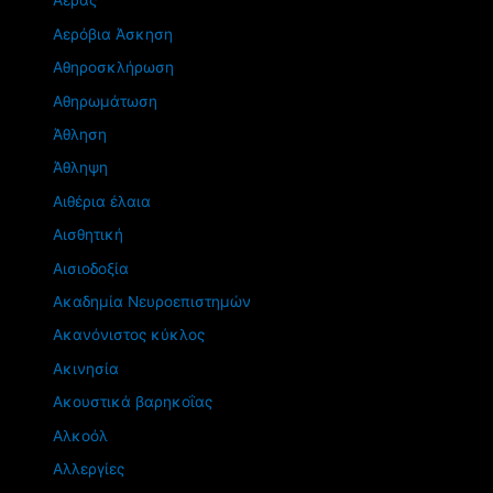
Αέρας
Αερόβια Άσκηση
Αθηροσκλήρωση
Αθηρωμάτωση
Άθληση
Άθληψη
Αιθέρια έλαια
Αισθητική
Αισιοδοξία
Ακαδημία Νευροεπιστημών
Ακανόνιστος κύκλος
Ακινησία
Ακουστικά βαρηκοΐας
Αλκοόλ
Αλλεργίες