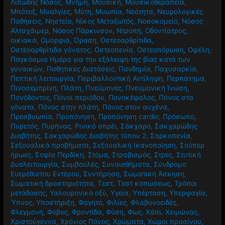
Λιπώδης Νόσος
,
Μνήμη
,
Μουσική
,
Μουσικοθεραπεία
,
Μπότοξ
,
Μυαλγίες
,
Μύτη
,
Μυωπία
,
Νεότητα
,
Νευρολογικές
Παθήσεις
,
Νηστεία
,
Νίκος Μεταξωτός
,
Νοσοκομείο
,
Νόσος
Αλτσχάιμερ
,
Νόσος Πάρκινσον
,
Ντροπή
,
Οδοντίατρος
,
οικιακά
,
Ομορφιά
,
Όραση
,
Οστεοαρθρίτιδα
,
Οστεοαρθρίτιδα γόνατος
,
Οστεοπενία
,
Οστεοπόρωση
,
Οφέλη
,
Παγκόσμια Ημέρα για την εξάλειψη της βίας κατά των
γυναικών
,
Παθητικές Διατάσεις
,
Πανδημία
,
Παχυσαρκία
,
Πεπτική λειτουργία
,
Περιβαλλοντική Αντίληψη
,
Περπάτημα
,
Πινοσεμπρίνη
,
Πλάτη
,
Πνεύμονες
,
Πνευμονική Ίνωση
,
Πονόδοντος
,
Πόνοι περιόδου
,
Πονοκέφαλος
,
Πόνος στα
γόνατα
,
Πόνος στην πλάτη
,
Πόνος στον αυχένα
,
Πρεσβυωπία
,
Προπόνηση
,
Προπόνηση cardio
,
Πρόσωπο
,
Πυρετός
,
Πυρήνας
,
Ρινικό σπρέι
,
Σάκχαρο
,
Σακχαρώδης
Διαβήτης
,
Σακχαρώδης Διαβήτης τύπου 2
,
Σαρκοπενία
,
Σεξουαλικά προβήματα
,
Σεξουαλική Ικανοποίηση
,
Σούπερ
ήρωες
,
Σοφία Περδίκη
,
Στόμα
,
Στραβισμός
,
Στρες
,
Στυτική
Δυσλειτουργία
,
Συμβουλές
,
Συναισθήματα
,
Σύνδρομο
Ευερέθιστου Εντέρου
,
Συντήρηση
,
Σωματική Άσκηση
,
Σωματική δραστηριότητα
,
Τεστ
,
Τεστ κοπώσεως
,
Τρόποι
μετάδοσης
,
Υαλουρονικό οξύ
,
Υγεία
,
Υπέρταση
,
Υπερφαγία
,
Ύπνος
,
Υποστήριξη
,
Φαγητό
,
Φιλίες
,
Φλαβονοειδές
,
Φλεγμονή
,
Φόβος
,
Φροντίδα
,
Φύση
,
Φως
,
Χάπι
,
Χειμώνας
,
Χριστούγεννα
,
Χρόνιος Πόνος
,
Χρώματα
,
Χώροι πρασίνου
,