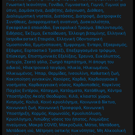
Γνωστική Ικανότητα
,
Γονίδια
,
Γυμναστική
,
Γυμνό
,
Γυμνοί για
ύπνο
,
Δαμάσκηνα
,
Διαβήτης
,
Διάγνωση
,
Διάθεση
,
Διαλειμματική νηστεία
,
Διατάσεις
,
Διατροφή
,
Διατροφικές
Συνήθειες
,
Διαφραγματική αναπνοή
,
Δυσκοιλιότητα
,
Εγκεφαλικό επεισόδιο
,
Εγκεφαλικό Τραύμα
,
Εθελοντισμός
,
Ειδήσεις
,
Έκζεμα
,
Εκπαίδευση
,
Έλλειψη βιταμίνης
,
Ελληνική
Ιατροδικαστική Εταιρεία
,
Ελληνική Οδοντιατρική
Ομοσπονδία
,
Εμμηνόπαυση
,
Έμφραγμα
,
Έντερο
,
Εξαερισμός
,
Εξάψεις
,
Εορταστικό Τραπέζι
,
Επεξεργασμένα τρόφιμα
,
Επίσκεψη
,
Επιστημονικές Εξελίξεις
,
Έρευνα
,
Ευκάλυπτος
,
Ευτυχία
,
Ζεστό γάλα
,
Ζωηρό περπάτημα
,
Η άποψη του
ειδικού
,
Ηλεκτρονικό τσιγάρο
,
Ηλικία
,
Ηλικιωμένοι
,
Ηλικιωμένος
,
Ήπαρ
,
Θερμίδες
,
Ινσουλίνη
,
Καθιστική ζωή
,
Κακοποίηση γυναικών
,
Καούρες
,
Καρδιά
,
Καρδιαγγειακά
νοσήματα
,
Καρδιαγγειακή νόσος
,
Καρδιοπαθείς
,
Καρκίνος
Παχέος Εντέρου
,
Κάταγμα
,
Κατάγματα
,
Κατάθλιψη
,
Κέντρα
Υποστήριξης Ακοής Θεοδώρου
,
Κιλά
,
κλειστοί χώροι
,
Κνησμός
,
Κοιλιά
,
Κοινό κρυολόγημα
,
Κοινωνικά δίκτυα
,
Κοινωνική ζωή
,
Κοινωνική Προσφορά
,
Κοινωνική
Υποστήριξη
,
Κορμός
,
Κορωνοϊός
,
Κρυολιπόλυση
,
Κρυολόγημα
,
Λιπώδης νόσος του ήπατος
,
Λοιμώξεις
πνεύμονα
,
Μακρά COVID
,
Μακροζωία
,
Μάτια
,
Μετάδοση
,
Μετάδοση ιού
,
Μέτρηση οστικής πυκνότητας
,
Μη Αλκοολική