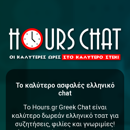
To καλύτερο
α
σ
φ
α
λ
έ
ς
ελληνικό
chat
Το Hours.gr Greek Chat είναι
καλύτερο δωρεάν ελληνικό τσατ για
συζητήσεις, φιλίες και γνωριμίες!