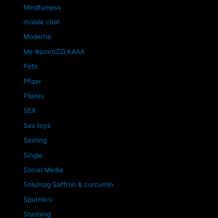
Mindfulness
mobile chat
Moderna
Mε ΦροντίΖΩ ΚΑΛΑ
Pets
Pfizer
Pilates
SEX
Sex toys
Sexting
Single
Social Media
Solumag Saffron & curcumin
Sputnik-V
Stashing