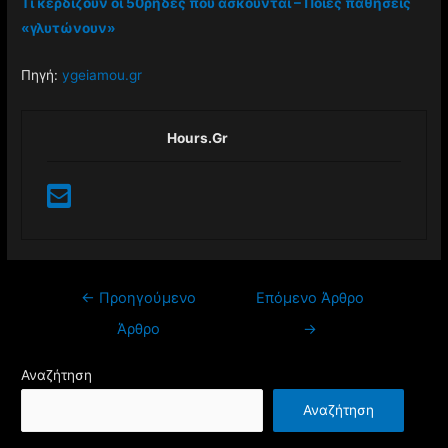
Τι κερδίζουν οι 50ρηδες που ασκούνται – Ποιες παθήσεις
«γλυτώνουν»
Πηγή:
ygeiamou.gr
Hours.gr
←
Προηγούμενο
Επόμενο Άρθρο
Άρθρο
→
Αναζήτηση
Αναζήτηση