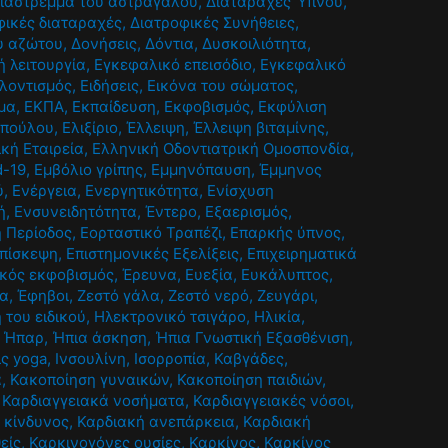
ιάστρεμμα του αστραγάλου
,
Διαταραχές Ύπνου
,
φικές διαταραχές
,
Διατροφικές Συνήθειες
,
ου αζώτου
,
Δονήσεις
,
Δόντια
,
Δυσκοιλιότητα
,
 λειτουργία
,
Εγκεφαλικό επεισόδιο
,
Εγκεφαλικό
λοντισμός
,
Ειδήσεις
,
Εικόνα του σώματος
,
μα
,
ΕΚΠΑ
,
Εκπαίδευση
,
Εκφοβισμός
,
Εκφύλιση
οπούλου
,
Ελιξίριο
,
Έλλειψη
,
Έλλειψη βιταμίνης
,
ική Εταιρεία
,
Ελληνική Οδοντιατρική Ομοσπονδία
,
d-19
,
Εμβόλιο γρίπης
,
Εμμηνόπαυση
,
Έμμηνος
ύ
,
Ενέργεια
,
Ενεργητικότητα
,
Ενίσχυση
ή
,
Ενσυνειδητότητα
,
Έντερο
,
Εξαερισμός
,
ή Περίοδος
,
Εορταστικό Τραπέζι
,
Επαρκής ύπνος
,
πίσκεψη
,
Επιστημονικές Εξελίξεις
,
Επιχειρηματικά
κός εκφοβισμός
,
Έρευνα
,
Ευεξία
,
Ευκάλυπτος
,
ία
,
Έφηβοι
,
Ζεστό γάλα
,
Ζεστό νερό
,
Ζευγάρι
,
 του ειδικού
,
Ηλεκτρονικό τσιγάρο
,
Ηλικία
,
,
Ήπαρ
,
Ήπια άσκηση
,
Ήπια Γνωστική Εξασθένιση
,
ις yoga
,
Ινσουλίνη
,
Ισορροπία
,
Καβγάδες
,
α
,
Κακοποίηση γυναικών
,
Κακοποίηση παιδιών
,
,
Καρδιαγγειακά νοσήματα
,
Καρδιαγγειακές νόσοι
,
 κίνδυνος
,
Καρδιακή ανεπάρκεια
,
Καρδιακή
είς
,
Καρκινογόνες ουσίες
,
Καρκίνος
,
Καρκίνος