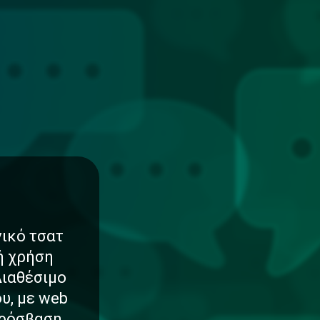
νικό τσατ
νή χρήση
Διαθέσιμο
υ, με web
πρόσβαση