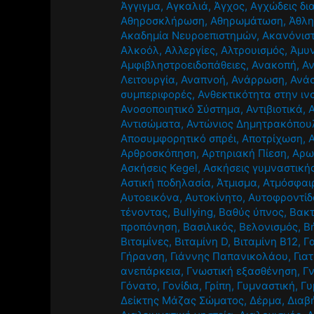
Άγγιγμα
,
Αγκαλιά
,
Άγχος
,
Αγχώδεις δι
Αθηροσκλήρωση
,
Αθηρωμάτωση
,
Άθλ
Ακαδημία Νευροεπιστημών
,
Ακανόνισ
Αλκοόλ
,
Αλλεργίες
,
Αλτρουισμός
,
Άμυν
Αμφιβληστροειδοπάθειες
,
Ανακοπή
,
Α
Λειτουργία
,
Αναπνοή
,
Ανάρρωση
,
Ανά
συμπεριφορές
,
Ανθεκτικότητα στην ιν
Ανοσοποιητικό Σύστημα
,
Αντιβιοτικά
,
Αντισώματα
,
Αντώνιος Δημητρακόπου
Αποσυμφορητικό σπρέι
,
Αποτρίχωση
,
Αρθροσκόπηση
,
Αρτηριακή Πίεση
,
Αρω
Ασκήσεις Kegel
,
Ασκήσεις γυμναστική
Αστική ποδηλασία
,
Άτμισμα
,
Ατμόσφαι
Αυτοεικόνα
,
Αυτοκίνητο
,
Αυτοφροντίδ
τένοντας
,
Βullying
,
Βαθύς ύπνος
,
Βακτ
προπόνηση
,
Βασιλικός
,
Βελονισμός
,
Β
Βιταμίνες
,
Βιταμίνη D
,
Βιταμίνη Β12
,
Γ
Γήρανση
,
Γιάννης Παπανικολάου
,
Για
ανεπάρκεια
,
Γνωστική εξασθένηση
,
Γ
Γόνατο
,
Γονίδια
,
Γρίπη
,
Γυμναστική
,
Γυ
Δείκτης Μάζας Σώματος
,
Δέρμα
,
Διαβ