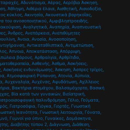
αταραχές
,
Αδυνάτισμα
,
Αέρας
,
Αερόβια Άσκηση
,
ηση
,
Άθληψη
,
Αιθέρια έλαια
,
Αισθητική
,
Αισιοδοξία
,
τος κύκλος
,
Ακινησία
,
Ακουστικά βαρηκοΐας
,
α του ανοσοποιητικού
,
Αμφιβληστροειδής
,
νακούφιση
,
Αναλγητικά
,
Αναπηρία
,
Αναπνευστική
σες
,
Άνδρες
,
Ανεπάρκεια
,
Ανεπιθύμητες
σουλίνη
,
Άνοια
,
Ανοσία
,
Ανοσοποίηση
,
Αντιγήρανση
,
Αντικαταθλιπτικά
,
Αντιμετώπιση
,
λος
,
Άπνοια
,
Αποκατάσταση
,
Απόρριψη
,
Απώλεια βάρους
,
Αρθραλγία
,
Αρθρίτιδα
,
ματοθεραπεία
,
Ασθενής
,
Άσθμα
,
Ασκήσεις
,
ς
,
Ασκήσεις ενδυνάμωσης
,
Άσκηση
,
Άσπρες τρίχες
,
ρα
,
Ατμοσφαιρική Ρύπανση
,
Ατονία
,
Αϋπνία
,
α
,
Αυχεναλγία
,
Αυχένας
,
Αφυδάτωση
,
Αχίλλειος
ήρια
,
Βακτήρια στομάχου
,
Βαλσαμόχορτο
,
Βασική
ήχας
,
Βία κατά των γυναικών
,
Βιοϊατρική
,
αστροοισοφαγική παλινδρόμηση
,
Γέλιο
,
Γεύματα
,
τρός
,
Γιατροσόφια
,
Γιόγκα
,
Γιορτές
,
Γνωστική
νωστική Ικανότητα
,
Γνωστική λειτουργία
,
Γόνατα
,
μνό
,
Γυμνοί για ύπνο
,
Γυναίκες
,
Δαμάσκηνα
,
ήτης
,
Διαβήτης τύπου 2
,
Διάγνωση
,
Διάθεση
,