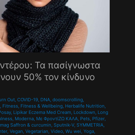
ντέρου: Τα πασίγνωστα
νουν 50% τον κίνδυνο
0
urn Out
,
COVID-19
,
DNA
,
doomscrolling
,
A
,
Fitness
,
Fitness & Wellbeing
,
Herbalife Nutrition
,
Posay
,
Lipikar Eczema Med Cream
,
Lockdown
,
Long
ulness
,
Moderna
,
Mε ΦροντίΖΩ ΚΑΛΑ
,
Pets
,
Pfizer
,
mag Saffron & curcumin
,
Sputnik-V
,
SYMMETRIA
,
nter
,
Vegan
,
Vegetarian
,
Video
,
Wu wei
,
Yoga
,