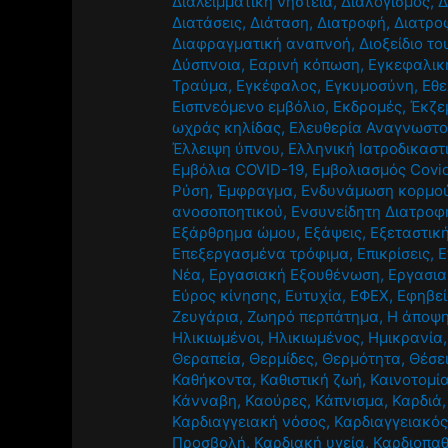
Διαλειμματική νηστεία
,
Διαλογισμός
,
Δ
Διατάσεις
,
Διάταση
,
Διατροφή
,
Διατρο
Διαφραγματική αναπνοή
,
Διοξείδιο τ
Δύσπνοια
,
Εαρινή κόπωση
,
Εγκεφαλική
Τραύμα
,
Εγκέφαλος
,
Εγκυμοσύνη
,
Εθε
Εισπνεόμενο εμβόλιο
,
Εκδρομές
,
Έκζε
ωχράς κηλίδας
,
Ελευθερία Αναγνωστ
Έλλειψη ύπνου
,
Ελληνική Ιατροδικαστ
Εμβόλια COVID-19
,
Εμβολιασμός Covi
Ρύση
,
Έμφραγμα
,
Ενδυνάμωση κορμο
ανοσοποητικού
,
Ενσυνείδητη Διατροφ
Εξάρθρημα ώμου
,
Εξάψεις
,
Εξεταστικ
Επεξεργασμένα τρόφιμα
,
Επικρίσεις
,
Ε
Νέα
,
Εργασιακή Εξουθένωση
,
Εργασια
Εύρος κίνησης
,
Ευτυχία
,
ΕΦΕΧ
,
Εφηβε
Ζευγάρια
,
Ζωηρό περπάτημα
,
Η άποψη
Ηλικιωμένοι
,
Ηλικιωμένος
,
Ημικρανία
Θεραπεία
,
Θερμίδες
,
Θερμότητα
,
Θέσε
Καθήκοντα
,
Καθιστική ζωή
,
Καινοτομί
Κάνναβη
,
Καούρες
,
Κάπνισμα
,
Καρδιά
Καρδιαγγειακή νόσος
,
Καρδιαγγειακός
Προσβολή
,
Καρδιακή υγεία
,
Καρδιοπαθ