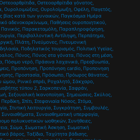
Οστεοαρθρίτιδα
,
Οστεοαρθρίτιδα γόνατος
,
α
,
Ουρολοιμώξεις
,
Ουρολοίμωξη
,
Οφέλη
,
Παγετός
,
ς βίας κατά των γυναικών
,
Παγκόσμια Ημέρα
ικό αδενοκαρκίνωμα
,
Παθήσεις ουροποιητικού
,
,
Πανικός
,
Παρακεταμόλη
,
Παραπληροφόρηση
,
τουργία
,
Περιβαλλοντική Αντίληψη
,
Περπάτημα
,
υργική
,
Πλάτη
,
Πνεύμονες
,
Πνευμονική
δηλασία
,
Ποδηλατικός τουρισμός
,
Πολιτική Υγείας
,
φαλος
,
Πόνος
,
Πόνος στα γόνατα
,
Πόνος στη μέση
,
α
,
Πόσιμο νερό
,
Πράσινα λαχανικά
,
Πρεσβυωπία
,
ψεις
,
Προπόνηση
,
Προπόνηση cardio
,
Προπονηση
νησης
,
Προστασία
,
Πρόσωπο
,
Πρόωρος θάνατος
,
υ ώμου
,
Ρινικό σπρέι
,
Ροχαλητό
,
Σάκχαρο
,
ιαβήτης τύπου 2
,
Σαρκοπενία
,
Σαφράν
,
ζωή
,
Σεξουαλική Ικανοποίηση
,
Σημειώσεις
,
Σκύλος
,
 Περδίκη
,
Σπίτι
,
Στεφανιαία Νόσος
,
Στόμα
,
γία
,
Στυτική λειτουργία
,
Συγκράτηση
,
Συμβουλές
,
,
Συναισθήματα
,
Συναισθηματική υπερφαγία
,
ρομο πολυκυστικών ωοθηκών
,
Συνήθειες
,
εια
,
Σώμα
,
Σωματική Άσκηση
,
Σωματική
τικό βάρος
,
Ταξίδια
,
Ταχύτητα βάδισης
,