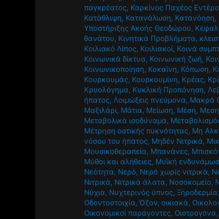
παγκρέατος
,
Καρκίνος Παχέος Εντέρ
Κατάθλιψη
,
Κατανάλωση
,
Κατανόηση
,
Υποστήριξης Ακοής Θεοδώρου
,
Κεφαλ
θανάτου
,
Κινητικά Προβλήματα
,
κλεισ
Κοιλιακό Λίπος
,
Κοιλιακοί
,
Κοινά συμπ
Κοινωνικά δίκτυα
,
Κοινωνική ζωή
,
Κοι
Κοινωνικοποίηση
,
Κοκαϊνη
,
Κόπωση
,
Κ
Κουρκουμάς
,
Κουρκουμίνη
,
Κρέας
,
Κρ
Κρυολόγημα
,
Κυκλική Προπόνηση
,
Λε
ήπατος
,
Λοιμώξεις πνεύμονα
,
Μακρά 
Μαξιλάρι
,
Μάτια
,
Μείωση
,
Μέση
,
Μεση
Μεταβολικά ισοδύναμα
,
Μεταβολισμό
Μέτρηση οστικής πυκνότητας
,
Μη Αλκ
νόσου του ήπατος
,
Μηδέν Νιτρικά
,
Μι
Μουσικοθεραπεία
,
Μπανάνες
,
Μπισκό
Μύθοι και αλήθειες
,
Μυϊκή ενδυνάμω
Νεότητα
,
Νερό
,
Νερό χωρίς νιτρικά
,
Ν
Νιτρικά
,
Νιτρικά άλατα
,
Νοσοκομείο
,
Νύχια
,
Νυχτερινός ύπνος
,
Ξηροδερμία
Οδοντοστοιχία
,
Όζον
,
οικιακά
,
Οικολο
Οικονομικοί παράγοντες
,
Οιστρογόνα