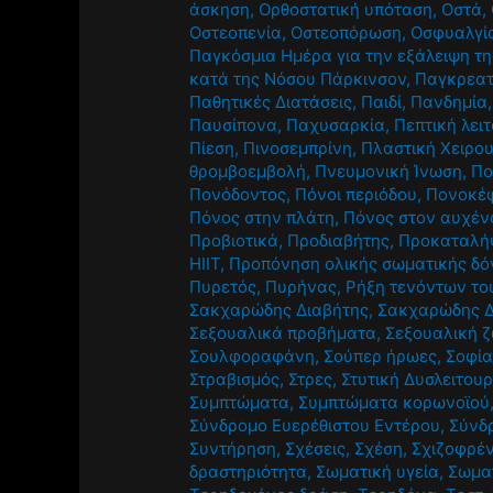
άσκηση
,
Ορθοστατική υπόταση
,
Οστά
,
Οστεοπενία
,
Οστεοπόρωση
,
Οσφυαλγί
Παγκόσμια Ημέρα για την εξάλειψη τη
κατά της Νόσου Πάρκινσον
,
Παγκρεατ
Παθητικές Διατάσεις
,
Παιδί
,
Πανδημία
Παυσίπονα
,
Παχυσαρκία
,
Πεπτική λει
Πίεση
,
Πινοσεμπρίνη
,
Πλαστική Χειρο
θρομβοεμβολή
,
Πνευμονική Ίνωση
,
Πο
Πονόδοντος
,
Πόνοι περιόδου
,
Πονοκέ
Πόνος στην πλάτη
,
Πόνος στον αυχέν
Προβιοτικά
,
Προδιαβήτης
,
Προκαταλή
HIIT
,
Προπόνηση ολικής σωματικής δό
Πυρετός
,
Πυρήνας
,
Ρήξη τενόντων το
Σακχαρώδης Διαβήτης
,
Σακχαρώδης Δ
Σεξουαλικά προβήματα
,
Σεξουαλική 
Σουλφοραφάνη
,
Σούπερ ήρωες
,
Σοφία
Στραβισμός
,
Στρες
,
Στυτική Δυσλειτουρ
Συμπτώματα
,
Συμπτώματα κορωνοϊού
Σύνδρομο Ευερέθιστου Εντέρου
,
Σύνδ
Συντήρηση
,
Σχέσεις
,
Σχέση
,
Σχιζοφρέν
δραστηριότητα
,
Σωματική υγεία
,
Σωμα