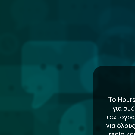
Το Hours
για συζ
φωτογραφ
για όλου
radio κ