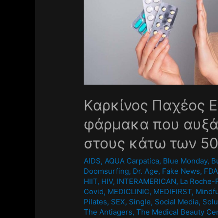
Καρκίνος Παχέος Ε
φάρμακα που αυξά
στους κάτω των 5
AIDS
,
AQUA Carpatica
,
Blue Monday
,
B
Doomsurfing
,
Dr. Age
,
Fake News
,
FD
HIIT
,
HIV
,
INTERAMERICAN
,
La Roche-
Covid
,
MEDICLINIC
,
MEDIFIRST
,
Mindf
Pilates
,
SEX
,
Single
,
Social Media
,
Solu
The Antiagers
,
The Medical Beauty Ce