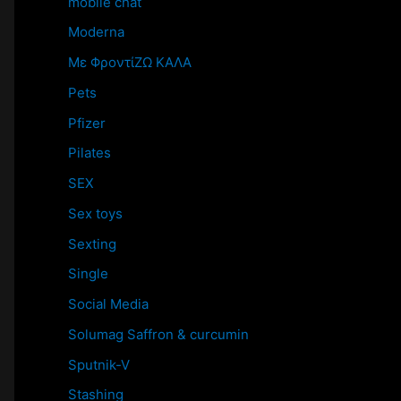
mobile chat
Moderna
Mε ΦροντίΖΩ ΚΑΛΑ
Pets
Pfizer
Pilates
SEX
Sex toys
Sexting
Single
Social Media
Solumag Saffron & curcumin
Sputnik-V
Stashing