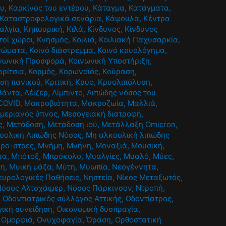
ου
,
Καρκίνος του εντέρου
,
Κάταγμα
,
Κατάγματα
,
Καταστροφολογικά σενάρια
,
Κάψουλα
,
Κέντρα
αλγία
,
Κηπουρική
,
Κιλά
,
Κίνδυνος
,
Κίνδυνος
τοί χώροι
,
Κνησμός
,
Κοιλιά
,
Κοιλιακή Παχυσαρκία
,
τώματα
,
Κοινό διάστρεμμα
,
Κοινό κρυολόγημα
,
νωνική Προσφορά
,
Κοινωνική Υποστήριξη
,
ορίτσια
,
Κορμός
,
Κορωνοϊός
,
Κούραση
,
ίση πανικού
,
Κριτική
,
Κρύο
,
Κρυολιπόλυση
,
βάντα
,
Λέιζερ
,
Λίμπιντο
,
Λιπώδης νόσος του
COVID
,
Μακροβιότητα
,
Μακροζωία
,
Μαλλιά
,
μεριανός ύπνος
,
Μεσογειακή διατροφή
,
ς
,
Μετάδοση
,
Μετάδοση ιού
,
Μετάλλαξη Omicron
,
οολική Λιπώδης Νόσος
,
Μη αλκοολική λιπώδης
κρο-στρες
,
Μνήμη
,
Μνήνη
,
Μοναξιά
,
Μουσική
,
τα
,
Μπότοξ
,
Μπρόκολο
,
Μυαλγίες
,
Μυαλό
,
Μύες
,
ση
,
Μυική μάζα
,
Μύτη
,
Μυωπία
,
Νεογέννητα
,
ευρολογικές Παθήσεις
,
Νηστεία
,
Νίκος Μεταξωτός
,
Νόσος Αλτσχάιμερ
,
Νόσος Πάρκινσον
,
Ντροπή
,
,
Οδοντιατρικός σύλλογος Αττικής
,
Οδοντίατρος
,
γική συνείδηση
,
Οικονομική δυσπραγία
,
,
Ομορφιά
,
Ονυχοφαγία
,
Όραση
,
Ορθοστατική