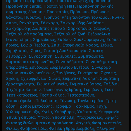
Προβιοτικά
,
Προδιαβήτης
,
Προκαταλήψεις
,
Προπόνηση
,
Προπόνηση cardio
,
Προπονηση HIIT
,
Προπόνηση ολικής
σωματικής δόνησης
,
Προστασία
,
Πρόσωπο
,
Πρόωρος
θάνατος
,
Πυρετός
,
Πυρήνας
,
Ρήξη τενόντων του ώμου
,
Ρινικό
σπρέι
,
Ροχαλητό
,
Σάκχαρο
,
Σακχαρώδης Διαβήτης
,
Σακχαρώδης Διαβήτης τύπου 2
,
Σαρκοπενία
,
Σαφράν
,
Σεξουαλικά προβήματα
,
Σεξουαλική ζωή
,
Σεξουαλική
Ικανοποίηση
,
Σημειώσεις
,
Σκύλος
,
Σουλφοραφάνη
,
Σούπερ
ήρωες
,
Σοφία Περδίκη
,
Σπίτι
,
Στεφανιαία Νόσος
,
Στόμα
,
Στραβισμός
,
Στρες
,
Στυτική Δυσλειτουργία
,
Στυτική
λειτουργία
,
Συγκράτηση
,
Συμβουλές
,
Συμπτώματα
,
Συμπτώματα κορωνοϊού
,
Συναισθήματα
,
Συναισθηματική
υπερφαγία
,
Σύνδρομο Ευερέθιστου Εντέρου
,
Σύνδρομο
πολυκυστικών ωοθηκών
,
Συνήθειες
,
Συντήρηση
,
Σχέσεις
,
Σχέση
,
Σχιζοφρένεια
,
Σώμα
,
Σωματική Άσκηση
,
Σωματική
δραστηριότητα
,
Σωματική υγεία
,
Σωματικό βάρος
,
Ταξίδια
,
Ταχύτητα βάδισης
,
Τερηδογόνος δράση
,
Τερηδόνα
,
Τεστ
,
Τεστ κοπώσεως
,
Τεστ σκάλας
,
Τεστοστερόνη
,
Τετρακέφαλοι
,
Τηλεόραση
,
Τόνωση
,
Τριγλυκερίδια
,
Τρίτη
δόση
,
Τρόποι μετάδοσης
,
Τρόφιμα
,
Τσακωμός
,
Τύχη
,
Υαλουρονικό οξύ
,
Υγεία
,
Υπέρβαροι
,
Υπέρταση
,
Υπερφαγία
,
Υπνική άπνοια
,
Ύπνος
,
Υποστήριξη
,
Υποχρεώσεις
,
υψηλής
έντασης διαλειμματική προπόνηση
,
Φαγητό
,
Φαρμακοποιός
,
Φιλίες
,
Φλαβονοειδές
,
Φλεβική θρομβοεμβολή
,
Φλεγμονή
,