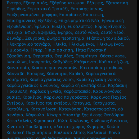
Έντερο
,
Εξαερισμός
,
Εξάρθρημα ώμου
,
Εξάψεις
,
Εξεταστική
Περίοδος
,
Εορταστικό Τραπέζι
,
Επαρκής ύπνος
,
Επεξεργασμένα τρόφιμα
,
Επικρίσεις
,
Επίσκεψη
,
Επιστημονικές Εξελίξεις
,
Επιχειρηματικά Νέα
,
Εργασιακή
Εξουθένωση
,
Έρευνα
,
Ευεξία
,
Ευκάλυπτος
,
Εύρος κίνησης
,
Ευτυχία
,
ΕΦΕΧ
,
Εφηβεία
,
Έφηβοι
,
Ζεστό γάλα
,
Ζεστό νερό
,
Ζευγάρι
,
Ζευγάρια
,
Ζωηρό περπάτημα
,
Η άποψη του ειδικού
,
Ηλεκτρονικό τσιγάρο
,
Ηλικία
,
Ηλικιωμένοι
,
Ηλικιωμένος
,
Ημικρανία
,
Ήπαρ
,
Ήπια άσκηση
,
Ήπια Γνωστική
Εξασθένιση
,
Θεραπεία
,
Θερμίδες
,
Θερμότητα
,
Θέσεις yoga
,
Ινσουλίνη
,
Ισορροπία
,
Καβγάδες
,
Καθήκοντα
,
Καθιστική ζωή
,
Καινοτομία
,
Κακοποίηση γυναικών
,
Κακοποίηση παιδιών
,
Κάνναβη
,
Καούρες
,
Κάπνισμα
,
Καρδιά
,
Καρδιαγγειακά
νοσήματα
,
Καρδιαγγειακές νόσοι
,
Καρδιαγγειακή νόσος
,
Καρδιαγγειακός κίνδυνος
,
Καρδιακή ανεπάρκεια
,
Καρδιακή
Προσβολή
,
Καρδιακή υγεία
,
Καρδιοπαθείς
,
Καρκινογόνες
ουσίες
,
Καρκίνος
,
Καρκίνος παγκρέατος
,
Καρκίνος Παχέος
Εντέρου
,
Καρκίνος του εντέρου
,
Κάταγμα
,
Κατάγματα
,
Κατάθλιψη
,
Κατανάλωση
,
Κατανόηση
,
Καταστροφολογικά
σενάρια
,
Κάψουλα
,
Κέντρα Υποστήριξης Ακοής Θεοδώρου
,
Κεφαλαλγία
,
Κηπουρική
,
Κιλά
,
Κίνδυνος
,
Κίνδυνος θανάτου
,
Κινητικά Προβλήματα
,
κλειστοί χώροι
,
Κνησμός
,
Κοιλιά
,
Κοιλιακή Παχυσαρκία
,
Κοιλιακό Λίπος
,
Κοιλιακοί
,
Κοινά
συμπτώματα
,
Κοινό διάστρεμμα
,
Κοινό κρυολόγημα
,