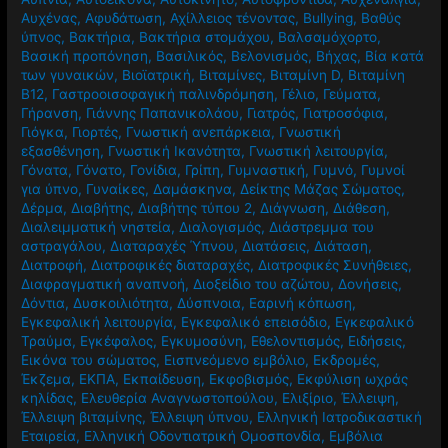
Αυχένας
,
Αφυδάτωση
,
Αχίλλειος τένοντας
,
Βullying
,
Βαθύς
ύπνος
,
Βακτήρια
,
Βακτήρια στομάχου
,
Βαλσαμόχορτο
,
Βασική προπόνηση
,
Βασιλικός
,
Βελονισμός
,
Βήχας
,
Βία κατά
των γυναικών
,
Βιοϊατρική
,
Βιταμίνες
,
Βιταμίνη D
,
Βιταμίνη
Β12
,
Γαστροοισοφαγική παλινδρόμηση
,
Γέλιο
,
Γεύματα
,
Γήρανση
,
Γιάννης Παπανικολάου
,
Γιατρός
,
Γιατροσόφια
,
Γιόγκα
,
Γιορτές
,
Γνωστική ανεπάρκεια
,
Γνωστική
εξασθένηση
,
Γνωστική Ικανότητα
,
Γνωστική λειτουργία
,
Γόνατα
,
Γόνατο
,
Γονίδια
,
Γρίπη
,
Γυμναστική
,
Γυμνό
,
Γυμνοί
για ύπνο
,
Γυναίκες
,
Δαμάσκηνα
,
Δείκτης Μάζας Σώματος
,
Δέρμα
,
Διαβήτης
,
Διαβήτης τύπου 2
,
Διάγνωση
,
Διάθεση
,
Διαλειμματική νηστεία
,
Διαλογισμός
,
Διάστρεμμα του
αστραγάλου
,
Διαταραχές Ύπνου
,
Διατάσεις
,
Διάταση
,
Διατροφή
,
Διατροφικές διαταραχές
,
Διατροφικές Συνήθειες
,
Διαφραγματική αναπνοή
,
Διοξείδιο του αζώτου
,
Δονήσεις
,
Δόντια
,
Δυσκοιλιότητα
,
Δύσπνοια
,
Εαρινή κόπωση
,
Εγκεφαλική λειτουργία
,
Εγκεφαλικό επεισόδιο
,
Εγκεφαλικό
Τραύμα
,
Εγκέφαλος
,
Εγκυμοσύνη
,
Εθελοντισμός
,
Ειδήσεις
,
Εικόνα του σώματος
,
Εισπνεόμενο εμβόλιο
,
Εκδρομές
,
Έκζεμα
,
ΕΚΠΑ
,
Εκπαίδευση
,
Εκφοβισμός
,
Εκφύλιση ωχράς
κηλίδας
,
Ελευθερία Αναγνωστοπούλου
,
Ελιξίριο
,
Έλλειψη
,
Έλλειψη βιταμίνης
,
Έλλειψη ύπνου
,
Ελληνική Ιατροδικαστική
Εταιρεία
,
Ελληνική Οδοντιατρική Ομοσπονδία
,
Εμβόλια