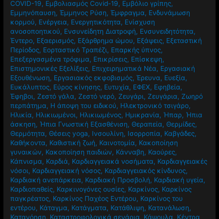
COVID-19
,
Εμβολιασμός Covid-19
,
Εμβόλιο γρίπης
,
Εμμηνόπαυση
,
Έμμηνος Ρύση
,
Έμφραγμα
,
Ενδυνάμωση
κορμού
,
Ενέργεια
,
Ενεργητικότητα
,
Ενίσχυση
ανοσοποητικού
,
Ενσυνείδητη Διατροφή
,
Ενσυνειδητότητα
,
Έντερο
,
Εξαερισμός
,
Εξάρθρημα ώμου
,
Εξάψεις
,
Εξεταστική
Περίοδος
,
Εορταστικό Τραπέζι
,
Επαρκής ύπνος
,
Επεξεργασμένα τρόφιμα
,
Επικρίσεις
,
Επίσκεψη
,
Επιστημονικές Εξελίξεις
,
Επιχειρηματικά Νέα
,
Εργασιακή
Εξουθένωση
,
Εργασιακός εκφοβισμός
,
Έρευνα
,
Ευεξία
,
Ευκάλυπτος
,
Εύρος κίνησης
,
Ευτυχία
,
ΕΦΕΧ
,
Εφηβεία
,
Έφηβοι
,
Ζεστό γάλα
,
Ζεστό νερό
,
Ζευγάρι
,
Ζευγάρια
,
Ζωηρό
περπάτημα
,
Η άποψη του ειδικού
,
Ηλεκτρονικό τσιγάρο
,
Ηλικία
,
Ηλικιωμένοι
,
Ηλικιωμένος
,
Ημικρανία
,
Ήπαρ
,
Ήπια
άσκηση
,
Ήπια Γνωστική Εξασθένιση
,
Θεραπεία
,
Θερμίδες
,
Θερμότητα
,
Θέσεις yoga
,
Ινσουλίνη
,
Ισορροπία
,
Καβγάδες
,
Καθήκοντα
,
Καθιστική ζωή
,
Καινοτομία
,
Κακοποίηση
γυναικών
,
Κακοποίηση παιδιών
,
Κάνναβη
,
Καούρες
,
Κάπνισμα
,
Καρδιά
,
Καρδιαγγειακά νοσήματα
,
Καρδιαγγειακές
νόσοι
,
Καρδιαγγειακή νόσος
,
Καρδιαγγειακός κίνδυνος
,
Καρδιακή ανεπάρκεια
,
Καρδιακή Προσβολή
,
Καρδιακή υγεία
,
Καρδιοπαθείς
,
Καρκινογόνες ουσίες
,
Καρκίνος
,
Καρκίνος
παγκρέατος
,
Καρκίνος Παχέος Εντέρου
,
Καρκίνος του
εντέρου
,
Κάταγμα
,
Κατάγματα
,
Κατάθλιψη
,
Κατανάλωση
,
Κατανόηση
,
Καταστροφολογικά σενάρια
,
Κάψουλα
,
Κέντρα