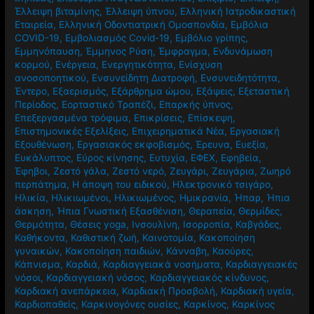
Έλλειψη βιταμίνης
,
Έλλειψη ύπνου
,
Ελληνική Ιατροδικαστική
Εταιρεία
,
Ελληνική Οδοντιατρική Ομοσπονδία
,
Εμβόλια
COVID-19
,
Εμβολιασμός Covid-19
,
Εμβόλιο γρίπης
,
Εμμηνόπαυση
,
Έμμηνος Ρύση
,
Έμφραγμα
,
Ενδυνάμωση
κορμού
,
Ενέργεια
,
Ενεργητικότητα
,
Ενίσχυση
ανοσοποητικού
,
Ενσυνείδητη Διατροφή
,
Ενσυνειδητότητα
,
Έντερο
,
Εξαερισμός
,
Εξάρθρημα ώμου
,
Εξάψεις
,
Εξεταστική
Περίοδος
,
Εορταστικό Τραπέζι
,
Επαρκής ύπνος
,
Επεξεργασμένα τρόφιμα
,
Επικρίσεις
,
Επίσκεψη
,
Επιστημονικές Εξελίξεις
,
Επιχειρηματικά Νέα
,
Εργασιακή
Εξουθένωση
,
Εργασιακός εκφοβισμός
,
Έρευνα
,
Ευεξία
,
Ευκάλυπτος
,
Εύρος κίνησης
,
Ευτυχία
,
ΕΦΕΧ
,
Εφηβεία
,
Έφηβοι
,
Ζεστό γάλα
,
Ζεστό νερό
,
Ζευγάρι
,
Ζευγάρια
,
Ζωηρό
περπάτημα
,
Η άποψη του ειδικού
,
Ηλεκτρονικό τσιγάρο
,
Ηλικία
,
Ηλικιωμένοι
,
Ηλικιωμένος
,
Ημικρανία
,
Ήπαρ
,
Ήπια
άσκηση
,
Ήπια Γνωστική Εξασθένιση
,
Θεραπεία
,
Θερμίδες
,
Θερμότητα
,
Θέσεις yoga
,
Ινσουλίνη
,
Ισορροπία
,
Καβγάδες
,
Καθήκοντα
,
Καθιστική ζωή
,
Καινοτομία
,
Κακοποίηση
γυναικών
,
Κακοποίηση παιδιών
,
Κάνναβη
,
Καούρες
,
Κάπνισμα
,
Καρδιά
,
Καρδιαγγειακά νοσήματα
,
Καρδιαγγειακές
νόσοι
,
Καρδιαγγειακή νόσος
,
Καρδιαγγειακός κίνδυνος
,
Καρδιακή ανεπάρκεια
,
Καρδιακή Προσβολή
,
Καρδιακή υγεία
,
Καρδιοπαθείς
,
Καρκινογόνες ουσίες
,
Καρκίνος
,
Καρκίνος