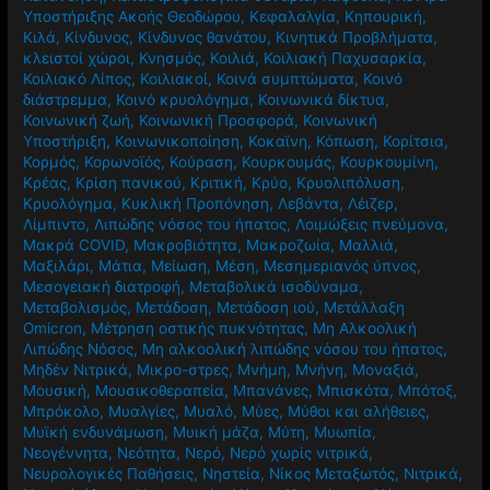
Υποστήριξης Ακοής Θεοδώρου
,
Κεφαλαλγία
,
Κηπουρική
,
Κιλά
,
Κίνδυνος
,
Κίνδυνος θανάτου
,
Κινητικά Προβλήματα
,
κλειστοί χώροι
,
Κνησμός
,
Κοιλιά
,
Κοιλιακή Παχυσαρκία
,
Κοιλιακό Λίπος
,
Κοιλιακοί
,
Κοινά συμπτώματα
,
Κοινό
διάστρεμμα
,
Κοινό κρυολόγημα
,
Κοινωνικά δίκτυα
,
Κοινωνική ζωή
,
Κοινωνική Προσφορά
,
Κοινωνική
Υποστήριξη
,
Κοινωνικοποίηση
,
Κοκαϊνη
,
Κόπωση
,
Κορίτσια
,
Κορμός
,
Κορωνοϊός
,
Κούραση
,
Κουρκουμάς
,
Κουρκουμίνη
,
Κρέας
,
Κρίση πανικού
,
Κριτική
,
Κρύο
,
Κρυολιπόλυση
,
Κρυολόγημα
,
Κυκλική Προπόνηση
,
Λεβάντα
,
Λέιζερ
,
Λίμπιντο
,
Λιπώδης νόσος του ήπατος
,
Λοιμώξεις πνεύμονα
,
Μακρά COVID
,
Μακροβιότητα
,
Μακροζωία
,
Μαλλιά
,
Μαξιλάρι
,
Μάτια
,
Μείωση
,
Μέση
,
Μεσημεριανός ύπνος
,
Μεσογειακή διατροφή
,
Μεταβολικά ισοδύναμα
,
Μεταβολισμός
,
Μετάδοση
,
Μετάδοση ιού
,
Μετάλλαξη
Omicron
,
Μέτρηση οστικής πυκνότητας
,
Μη Αλκοολική
Λιπώδης Νόσος
,
Μη αλκοολική λιπώδης νόσου του ήπατος
,
Μηδέν Νιτρικά
,
Μικρο-στρες
,
Μνήμη
,
Μνήνη
,
Μοναξιά
,
Μουσική
,
Μουσικοθεραπεία
,
Μπανάνες
,
Μπισκότα
,
Μπότοξ
,
Μπρόκολο
,
Μυαλγίες
,
Μυαλό
,
Μύες
,
Μύθοι και αλήθειες
,
Μυϊκή ενδυνάμωση
,
Μυική μάζα
,
Μύτη
,
Μυωπία
,
Νεογέννητα
,
Νεότητα
,
Νερό
,
Νερό χωρίς νιτρικά
,
Νευρολογικές Παθήσεις
,
Νηστεία
,
Νίκος Μεταξωτός
,
Νιτρικά
,