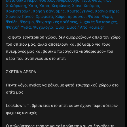
Μεταλλικό Νερό
,
Φυσικώς Ανθρακούχο Νερό
,
Φυτό
,
Φως
,
Χαλάρωση
,
Χάπι
,
Χαρά
,
Χειμώνας
,
Χιόνι
,
Χιούμορ
,
Χοληστερόλη
,
Χρήση κάνναβης
,
Χριστούγεννα
,
Χρόνιο στρες
,
Χρόνιος Πόνος
,
Χρώματα
,
Χώροι πρασίνου
,
Ψάρια
,
Ψέμα
,
Ψεύδη
,
Ψήσιμο
,
Ψυχιατρικές παθήσεις
,
Ψυχικές διαταραχές
,
Ψυχική Υγεία
,
Ψυχολογία
,
Ώμοι
,
Ώμος
/ Από
Hours.gr
Τα φυτά εσωτερικού χώρου δεν ομορφαίνουν απλά τον χώρο
του σπιτιού μας, αλλά αποτελούν και βάλσαμο για τους
πνεύμονές μας και βασικό παράγοντα «καθαρισμού» του
αέρα που αναπνέουμε στο σπίτι
ΣΧΕΤΙΚΑ ΑΡΘΡΑ
Πέντε λόγοι υγείας να βάλουμε φυτά εσωτερικού χώρου στο
σπίτι μας
Lockdown: Τι βρίσκεται στο σπίτι όσων έχουν περισσότερες
ψυχικές αντοχές
Ο απλούστερος τρόπος να χαλαρώσετε και να ξαναβρείτε