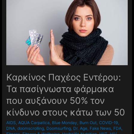
Καρκίνος Παχέος Εντέρου:
Τα πασίγνωστα φάρμακα
που αυξάνουν 50% τον
κίνδυνο στους κάτω των 50
AIDS
,
AQUA Carpatica
,
Blue Monday
,
Burn Out
,
COVID-19
,
DNA
,
doomscrolling
,
Doomsurfing
,
Dr. Age
,
Fake News
,
FDA
,
Fitness
,
Fitness & Wellbeing
,
Herbalife Nutrition
,
HIIT
,
HIV
,