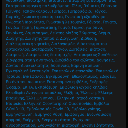
γυναικών
,
Βιοϊατρική
,
Βιταμίνες
,
Βιταμίνη D
,
Βιταμίνη Β12
,
Γαστροοισοφαγική παλινδρόμηση
,
Γέλιο
,
Γεύματα
,
Γήρανση
,
Γιάννης Παπανικολάου
,
Γιατρός
,
Γιατροσόφια
,
Γιόγκα
,
Γιορτές
,
Γνωστική ανεπάρκεια
,
Γνωστική εξασθένηση
,
Γνωστική Ικανότητα
,
Γνωστική λειτουργία
,
Γόνατα
,
Γόνατο
,
Γονίδια
,
Γρίπη
,
Γυμναστική
,
Γυμνό
,
Γυμνοί για ύπνο
,
Γυναίκες
,
Δαμάσκηνα
,
Δείκτης Μάζας Σώματος
,
Δέρμα
,
Διαβήτης
,
Διαβήτης τύπου 2
,
Διάγνωση
,
Διάθεση
,
Διαλειμματική νηστεία
,
Διαλογισμός
,
Διάστρεμμα του
αστραγάλου
,
Διαταραχές Ύπνου
,
Διατάσεις
,
Διάταση
,
Διατροφή
,
Διατροφικές διαταραχές
,
Διατροφικές Συνήθειες
,
Διαφραγματική αναπνοή
,
Διοξείδιο του αζώτου
,
Δονήσεις
,
Δόντια
,
Δυσκοιλιότητα
,
Δύσπνοια
,
Εαρινή κόπωση
,
Εγκεφαλική λειτουργία
,
Εγκεφαλικό επεισόδιο
,
Εγκεφαλικό
Τραύμα
,
Εγκέφαλος
,
Εγκυμοσύνη
,
Εθελοντισμός
,
Ειδήσεις
,
Εικόνα του σώματος
,
Εισπνεόμενο εμβόλιο
,
Εκδρομές
,
Έκζεμα
,
ΕΚΠΑ
,
Εκπαίδευση
,
Εκφύλιση ωχράς κηλίδας
,
Ελευθερία Αναγνωστοπούλου
,
Ελιξίριο
,
Έλλειψη
,
Έλλειψη
βιταμίνης
,
Έλλειψη ύπνου
,
Ελληνική Ιατροδικαστική
Εταιρεία
,
Ελληνική Οδοντιατρική Ομοσπονδία
,
Εμβόλια
COVID-19
,
Εμβολιασμός Covid-19
,
Εμβόλιο γρίπης
,
Εμμηνόπαυση
,
Έμμηνος Ρύση
,
Έμφραγμα
,
Ενδυνάμωση
κορμού
,
Ενέργεια
,
Ενεργητικότητα
,
Ενίσχυση
ανοσοποητικού
,
Ενσυνείδητη Διατροφή
,
Ενσυνειδητότητα
,