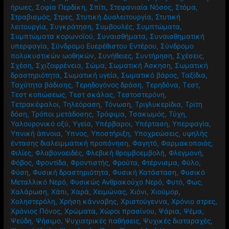
ήρωες
,
Σοφία Περδίκη
,
Σπίτι
,
Στεφανιαία Νόσος
,
Στόμα
,
Στραβισμός
,
Στρες
,
Στυτική Δυσλειτουργία
,
Στυτική
λειτουργία
,
Συγκράτηση
,
Συμβουλές
,
Συμπτώματα
,
Συμπτώματα κορωνοϊού
,
Συναισθήματα
,
Συναισθηματική
υπερφαγία
,
Σύνδρομο Ευερέθιστου Εντέρου
,
Σύνδρομο
πολυκυστικών ωοθηκών
,
Συνήθειες
,
Συντήρηση
,
Σχέσεις
,
Σχέση
,
Σχιζοφρένεια
,
Σώμα
,
Σωματική Άσκηση
,
Σωματική
δραστηριότητα
,
Σωματική υγεία
,
Σωματικό βάρος
,
Ταξίδια
,
Ταχύτητα βάδισης
,
Τερηδογόνος δράση
,
Τερηδόνα
,
Τεστ
,
Τεστ κοπώσεως
,
Τεστ σκάλας
,
Τεστοστερόνη
,
Τετρακέφαλοι
,
Τηλεόραση
,
Τόνωση
,
Τριγλυκερίδια
,
Τρίτη
δόση
,
Τρόποι μετάδοσης
,
Τρόφιμα
,
Τσακωμός
,
Τύχη
,
Υαλουρονικό οξύ
,
Υγεία
,
Υπέρβαροι
,
Υπέρταση
,
Υπερφαγία
,
Υπνική άπνοια
,
Ύπνος
,
Υποστήριξη
,
Υποχρεώσεις
,
υψηλής
έντασης διαλειμματική προπόνηση
,
Φαγητό
,
Φαρμακοποιός
,
Φιλίες
,
Φλαβονοειδές
,
Φλεβική θρομβοεμβολή
,
Φλεγμονή
,
Φόβος
,
Φροντίδα
,
Φροντιστής
,
Φρούτα
,
Φτέρνισμα
,
Φύλο
,
Φύση
,
Φυσική δραστηριότητα
,
Φυσική Κατάσταση
,
Φυσικό
Μεταλλικό Νερό
,
Φυσικώς Ανθρακούχο Νερό
,
Φυτό
,
Φως
,
Χαλάρωση
,
Χάπι
,
Χαρά
,
Χειμώνας
,
Χιόνι
,
Χιούμορ
,
Χοληστερόλη
,
Χρήση κάνναβης
,
Χριστούγεννα
,
Χρόνιο στρες
,
Χρόνιος Πόνος
,
Χρώματα
,
Χώροι πρασίνου
,
Ψάρια
,
Ψέμα
,
Ψεύδη
,
Ψήσιμο
,
Ψυχιατρικές παθήσεις
,
Ψυχικές διαταραχές
,