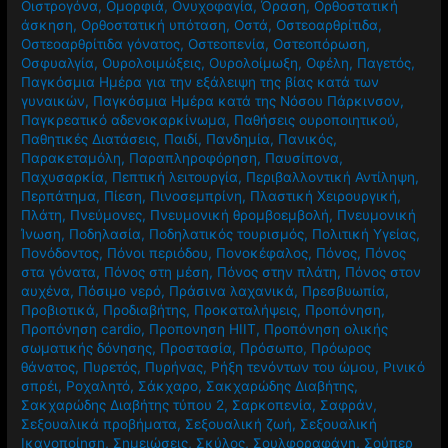
Οιστρογόνα
,
Ομορφιά
,
Ονυχοφαγία
,
Όραση
,
Ορθοστατική
άσκηση
,
Ορθοστατική υπόταση
,
Οστά
,
Οστεοαρθρίτιδα
,
Οστεοαρθρίτιδα γόνατος
,
Οστεοπενία
,
Οστεοπόρωση
,
Οσφυαλγία
,
Ουρολοιμώξεις
,
Ουρολοίμωξη
,
Οφέλη
,
Παγετός
,
Παγκόσμια Ημέρα για την εξάλειψη της βίας κατά των
γυναικών
,
Παγκόσμια Ημέρα κατά της Νόσου Πάρκινσον
,
Παγκρεατικό αδενοκαρκίνωμα
,
Παθήσεις ουροποιητικού
,
Παθητικές Διατάσεις
,
Παιδί
,
Πανδημία
,
Πανικός
,
Παρακεταμόλη
,
Παραπληροφόρηση
,
Παυσίπονα
,
Παχυσαρκία
,
Πεπτική λειτουργία
,
Περιβαλλοντική Αντίληψη
,
Περπάτημα
,
Πίεση
,
Πινοσεμπρίνη
,
Πλαστική Χειρουργική
,
Πλάτη
,
Πνεύμονες
,
Πνευμονική θρομβοεμβολή
,
Πνευμονική
Ίνωση
,
Ποδηλασία
,
Ποδηλατικός τουρισμός
,
Πολιτική Υγείας
,
Πονόδοντος
,
Πόνοι περιόδου
,
Πονοκέφαλος
,
Πόνος
,
Πόνος
στα γόνατα
,
Πόνος στη μέση
,
Πόνος στην πλάτη
,
Πόνος στον
αυχένα
,
Πόσιμο νερό
,
Πράσινα λαχανικά
,
Πρεσβυωπία
,
Προβιοτικά
,
Προδιαβήτης
,
Προκαταλήψεις
,
Προπόνηση
,
Προπόνηση cardio
,
Προπονηση HIIT
,
Προπόνηση ολικής
σωματικής δόνησης
,
Προστασία
,
Πρόσωπο
,
Πρόωρος
θάνατος
,
Πυρετός
,
Πυρήνας
,
Ρήξη τενόντων του ώμου
,
Ρινικό
σπρέι
,
Ροχαλητό
,
Σάκχαρο
,
Σακχαρώδης Διαβήτης
,
Σακχαρώδης Διαβήτης τύπου 2
,
Σαρκοπενία
,
Σαφράν
,
Σεξουαλικά προβήματα
,
Σεξουαλική ζωή
,
Σεξουαλική
Ικανοποίηση
,
Σημειώσεις
,
Σκύλος
,
Σουλφοραφάνη
,
Σούπερ