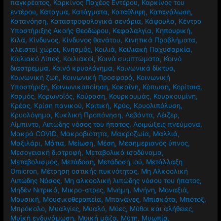
παγκρέατος
,
Καρκίνος Παχέος Εντέρου
,
Καρκίνος του
εντέρου
,
Κάταγμα
,
Κατάγματα
,
Κατάθλιψη
,
Κατανάλωση
,
Κατανόηση
,
Καταστροφολογικά σενάρια
,
Κάψουλα
,
Κέντρα
Υποστήριξης Ακοής Θεοδώρου
,
Κεφαλαλγία
,
Κηπουρική
,
Κιλά
,
Κίνδυνος
,
Κίνδυνος θανάτου
,
Κινητικά Προβλήματα
,
κλειστοί χώροι
,
Κνησμός
,
Κοιλιά
,
Κοιλιακή Παχυσαρκία
,
Κοιλιακό Λίπος
,
Κοιλιακοί
,
Κοινά συμπτώματα
,
Κοινό
διάστρεμμα
,
Κοινό κρυολόγημα
,
Κοινωνικά δίκτυα
,
Κοινωνική ζωή
,
Κοινωνική Προσφορά
,
Κοινωνική
Υποστήριξη
,
Κοινωνικοποίηση
,
Κοκαϊνη
,
Κόπωση
,
Κορίτσια
,
Κορμός
,
Κορωνοϊός
,
Κούραση
,
Κουρκουμάς
,
Κουρκουμίνη
,
Κρέας
,
Κρίση πανικού
,
Κριτική
,
Κρύο
,
Κρυολιπόλυση
,
Κρυολόγημα
,
Κυκλική Προπόνηση
,
Λεβάντα
,
Λέιζερ
,
Λίμπιντο
,
Λιπώδης νόσος του ήπατος
,
Λοιμώξεις πνεύμονα
,
Μακρά COVID
,
Μακροβιότητα
,
Μακροζωία
,
Μαλλιά
,
Μαξιλάρι
,
Μάτια
,
Μείωση
,
Μέση
,
Μεσημεριανός ύπνος
,
Μεσογειακή διατροφή
,
Μεταβολικά ισοδύναμα
,
Μεταβολισμός
,
Μετάδοση
,
Μετάδοση ιού
,
Μετάλλαξη
Omicron
,
Μέτρηση οστικής πυκνότητας
,
Μη Αλκοολική
Λιπώδης Νόσος
,
Μη αλκοολική λιπώδης νόσου του ήπατος
,
Μηδέν Νιτρικά
,
Μικρο-στρες
,
Μνήμη
,
Μνήνη
,
Μοναξιά
,
Μουσική
,
Μουσικοθεραπεία
,
Μπανάνες
,
Μπισκότα
,
Μπότοξ
,
Μπρόκολο
,
Μυαλγίες
,
Μυαλό
,
Μύες
,
Μύθοι και αλήθειες
,
Μυϊκή ενδυνάμωση
,
Μυική μάζα
,
Μύτη
,
Μυωπία
,