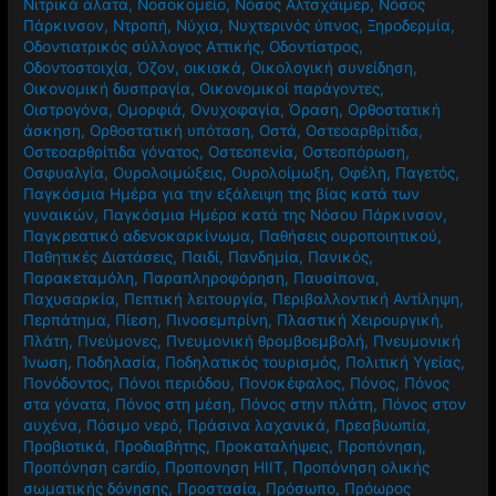
Νιτρικά άλατα
,
Νοσοκομείο
,
Νόσος Αλτσχάιμερ
,
Νόσος
Πάρκινσον
,
Ντροπή
,
Νύχια
,
Νυχτερινός ύπνος
,
Ξηροδερμία
,
Οδοντιατρικός σύλλογος Αττικής
,
Οδοντίατρος
,
Οδοντοστοιχία
,
Όζον
,
οικιακά
,
Οικολογική συνείδηση
,
Οικονομική δυσπραγία
,
Οικονομικοί παράγοντες
,
Οιστρογόνα
,
Ομορφιά
,
Ονυχοφαγία
,
Όραση
,
Ορθοστατική
άσκηση
,
Ορθοστατική υπόταση
,
Οστά
,
Οστεοαρθρίτιδα
,
Οστεοαρθρίτιδα γόνατος
,
Οστεοπενία
,
Οστεοπόρωση
,
Οσφυαλγία
,
Ουρολοιμώξεις
,
Ουρολοίμωξη
,
Οφέλη
,
Παγετός
,
Παγκόσμια Ημέρα για την εξάλειψη της βίας κατά των
γυναικών
,
Παγκόσμια Ημέρα κατά της Νόσου Πάρκινσον
,
Παγκρεατικό αδενοκαρκίνωμα
,
Παθήσεις ουροποιητικού
,
Παθητικές Διατάσεις
,
Παιδί
,
Πανδημία
,
Πανικός
,
Παρακεταμόλη
,
Παραπληροφόρηση
,
Παυσίπονα
,
Παχυσαρκία
,
Πεπτική λειτουργία
,
Περιβαλλοντική Αντίληψη
,
Περπάτημα
,
Πίεση
,
Πινοσεμπρίνη
,
Πλαστική Χειρουργική
,
Πλάτη
,
Πνεύμονες
,
Πνευμονική θρομβοεμβολή
,
Πνευμονική
Ίνωση
,
Ποδηλασία
,
Ποδηλατικός τουρισμός
,
Πολιτική Υγείας
,
Πονόδοντος
,
Πόνοι περιόδου
,
Πονοκέφαλος
,
Πόνος
,
Πόνος
στα γόνατα
,
Πόνος στη μέση
,
Πόνος στην πλάτη
,
Πόνος στον
αυχένα
,
Πόσιμο νερό
,
Πράσινα λαχανικά
,
Πρεσβυωπία
,
Προβιοτικά
,
Προδιαβήτης
,
Προκαταλήψεις
,
Προπόνηση
,
Προπόνηση cardio
,
Προπονηση HIIT
,
Προπόνηση ολικής
σωματικής δόνησης
,
Προστασία
,
Πρόσωπο
,
Πρόωρος