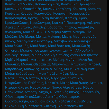
Κοινωνικά δίκτυα
,
Κοινωνική ζωή
,
Κοινωνική Προσφορά
,
Κοινωνική Υποστήριξη
,
Κοινωνικοποίηση
,
Κοκαϊνη
,
Κόπωση
,
Κορίτσια
,
Κορμός
,
Κορωνοϊός
,
Κούραση
,
Κουρκουμάς
,
Κουρκουμίνη
,
Κρέας
,
Κρίση πανικού
,
Κριτική
,
Κρύο
,
Κρυολιπόλυση
,
Κρυολόγημα
,
Κυκλική Προπόνηση
,
Λεβάντα
,
Λέιζερ
,
Λίμπιντο
,
Λιπώδης νόσος του ήπατος
,
Λοιμώξεις
πνεύμονα
,
Μακρά COVID
,
Μακροβιότητα
,
Μακροζωία
,
Μαλλιά
,
Μαξιλάρι
,
Μάτια
,
Μείωση
,
Μέση
,
Μεσημεριανός
ύπνος
,
Μεσογειακή διατροφή
,
Μεταβολικά ισοδύναμα
,
Μεταβολισμός
,
Μετάδοση
,
Μετάδοση ιού
,
Μετάλλαξη
Omicron
,
Μέτρηση οστικής πυκνότητας
,
Μη Αλκοολική
Λιπώδης Νόσος
,
Μη αλκοολική λιπώδης νόσου του ήπατος
,
Μηδέν Νιτρικά
,
Μικρο-στρες
,
Μνήμη
,
Μνήνη
,
Μοναξιά
,
Μουσική
,
Μουσικοθεραπεία
,
Μπανάνες
,
Μπισκότα
,
Μπότοξ
,
Μπρόκολο
,
Μυαλγίες
,
Μυαλό
,
Μύες
,
Μύθοι και αλήθειες
,
Μυϊκή ενδυνάμωση
,
Μυική μάζα
,
Μύτη
,
Μυωπία
,
Νεογέννητα
,
Νεότητα
,
Νερό
,
Νερό χωρίς νιτρικά
,
Νευρολογικές Παθήσεις
,
Νηστεία
,
Νίκος Μεταξωτός
,
Νιτρικά
,
Νιτρικά άλατα
,
Νοσοκομείο
,
Νόσος Αλτσχάιμερ
,
Νόσος
Πάρκινσον
,
Ντροπή
,
Νύχια
,
Νυχτερινός ύπνος
,
Ξηροδερμία
,
Οδοντιατρικός σύλλογος Αττικής
,
Οδοντίατρος
,
Οδοντοστοιχία
,
Όζον
,
οικιακά
,
Οικολογική συνείδηση
,
Οικονομική δυσπραγία
,
Οικονομικοί παράγοντες
,