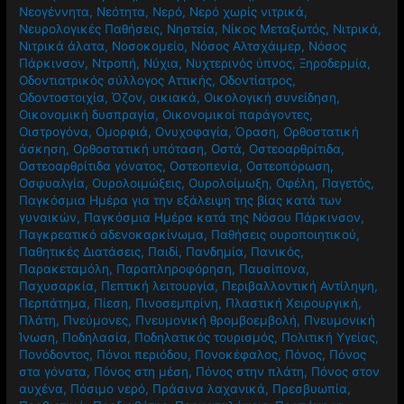
Νεογέννητα
,
Νεότητα
,
Νερό
,
Νερό χωρίς νιτρικά
,
Νευρολογικές Παθήσεις
,
Νηστεία
,
Νίκος Μεταξωτός
,
Νιτρικά
,
Νιτρικά άλατα
,
Νοσοκομείο
,
Νόσος Αλτσχάιμερ
,
Νόσος
Πάρκινσον
,
Ντροπή
,
Νύχια
,
Νυχτερινός ύπνος
,
Ξηροδερμία
,
Οδοντιατρικός σύλλογος Αττικής
,
Οδοντίατρος
,
Οδοντοστοιχία
,
Όζον
,
οικιακά
,
Οικολογική συνείδηση
,
Οικονομική δυσπραγία
,
Οικονομικοί παράγοντες
,
Οιστρογόνα
,
Ομορφιά
,
Ονυχοφαγία
,
Όραση
,
Ορθοστατική
άσκηση
,
Ορθοστατική υπόταση
,
Οστά
,
Οστεοαρθρίτιδα
,
Οστεοαρθρίτιδα γόνατος
,
Οστεοπενία
,
Οστεοπόρωση
,
Οσφυαλγία
,
Ουρολοιμώξεις
,
Ουρολοίμωξη
,
Οφέλη
,
Παγετός
,
Παγκόσμια Ημέρα για την εξάλειψη της βίας κατά των
γυναικών
,
Παγκόσμια Ημέρα κατά της Νόσου Πάρκινσον
,
Παγκρεατικό αδενοκαρκίνωμα
,
Παθήσεις ουροποιητικού
,
Παθητικές Διατάσεις
,
Παιδί
,
Πανδημία
,
Πανικός
,
Παρακεταμόλη
,
Παραπληροφόρηση
,
Παυσίπονα
,
Παχυσαρκία
,
Πεπτική λειτουργία
,
Περιβαλλοντική Αντίληψη
,
Περπάτημα
,
Πίεση
,
Πινοσεμπρίνη
,
Πλαστική Χειρουργική
,
Πλάτη
,
Πνεύμονες
,
Πνευμονική θρομβοεμβολή
,
Πνευμονική
Ίνωση
,
Ποδηλασία
,
Ποδηλατικός τουρισμός
,
Πολιτική Υγείας
,
Πονόδοντος
,
Πόνοι περιόδου
,
Πονοκέφαλος
,
Πόνος
,
Πόνος
στα γόνατα
,
Πόνος στη μέση
,
Πόνος στην πλάτη
,
Πόνος στον
αυχένα
,
Πόσιμο νερό
,
Πράσινα λαχανικά
,
Πρεσβυωπία
,