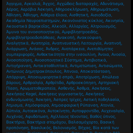
Άγγιγμα
,
Αγκαλιά
,
Άγχος
,
Αγχώδεις διαταραχές
,
Αδυνάτισμα
,
Αέρας
,
Αερόβια Άσκηση
,
Αθηροσκλήρωση
,
Αθηρωμάτωση
,
Άθληση
,
Άθληψη
,
Αιθέρια έλαια
,
Αισθητική
,
Αισιοδοξία
,
Ακαδημία Νευροεπιστημών
,
Ακανόνιστος κύκλος
,
Ακινησία
,
Ακουστικά βαρηκοΐας
,
Αλκοόλ
,
Αλλεργίες
,
Αλτρουισμός
,
Άμυνα του ανοσοποιητικού
,
Αμφιβληστροειδής
,
Αμφιβληστροειδοπάθειες
,
Ανακοπή
,
Ανακούφιση
,
Αναλγητικά
,
Αναπηρία
,
Αναπνευστική Λειτουργία
,
Αναπνοή
,
Ανάρρωση
,
Ανάσες
,
Άνδρες
,
Ανεπάρκεια
,
Ανεπιθύμητες
συμπεριφορές
,
Ανθεκτικότητα στην ινσουλίνη
,
Άνοια
,
Ανοσία
,
Ανοσοποίηση
,
Ανοσοποιητικό Σύστημα
,
Αντιβιοτικά
,
Αντιγήρανση
,
Αντικαταθλιπτικά
,
Αντιμετώπιση
,
Αντισώματα
,
Αντώνιος Δημητρακόπουλος
,
Άπνοια
,
Αποκατάσταση
,
Απόρριψη
,
Αποσυμφορητικό σπρέι
,
Αποτρίχωση
,
Απώλεια
βάρους
,
Αρθραλγία
,
Αρθρίτιδα
,
Αρθροσκόπηση
,
Αρτηριακή
Πίεση
,
Αρωματοθεραπεία
,
Ασθενής
,
Άσθμα
,
Ασκήσεις
,
Ασκήσεις Kegel
,
Ασκήσεις γυμναστικής
,
Ασκήσεις
ενδυνάμωσης
,
Άσκηση
,
Άσπρες τρίχες
,
Αστική ποδηλασία
,
Άτμισμα
,
Ατμόσφαιρα
,
Ατμοσφαιρική Ρύπανση
,
Ατονία
,
Αϋπνία
,
Αυτοεικόνα
,
Αυτοκίνητο
,
Αυτοφροντίδα
,
Αυχεναλγία
,
Αυχένας
,
Αφυδάτωση
,
Αχίλλειος τένοντας
,
Βαθύς ύπνος
,
Βακτήρια
,
Βακτήρια στομάχου
,
Βαλσαμόχορτο
,
Βασική
προπόνηση
,
Βασιλικός
,
Βελονισμός
,
Βήχας
,
Βία κατά των