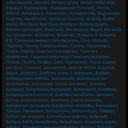
ενδυνάμωσης
,
Άσκηση
,
Άσπρες τρίχες
,
Αστική ποδηλασία
,
Άτμισμα
,
Ατμόσφαιρα
,
Ατμοσφαιρική Ρύπανση
,
Ατονία
,
Αϋπνία
,
Αυτοεικόνα
,
Αυτοκίνητο
,
Αυτοφροντίδα
,
Αυχεναλγία
,
Αυχένας
,
Αφυδάτωση
,
Αχίλλειος τένοντας
,
Βullying
,
Βαθύς
ύπνος
,
Βακτήρια
,
Βακτήρια στομάχου
,
Βαλσαμόχορτο
,
Βασική προπόνηση
,
Βασιλικός
,
Βελονισμός
,
Βήχας
,
Βία κατά
των γυναικών
,
Βιοϊατρική
,
Βιταμίνες
,
Βιταμίνη D
,
Βιταμίνη
Β12
,
Γαστροοισοφαγική παλινδρόμηση
,
Γέλιο
,
Γεύματα
,
Γήρανση
,
Γιάννης Παπανικολάου
,
Γιατρός
,
Γιατροσόφια
,
Γιόγκα
,
Γιορτές
,
Γνωστική ανεπάρκεια
,
Γνωστική
εξασθένηση
,
Γνωστική Ικανότητα
,
Γνωστική λειτουργία
,
Γόνατα
,
Γόνατο
,
Γονίδια
,
Γρίπη
,
Γυμναστική
,
Γυμνό
,
Γυμνοί
για ύπνο
,
Γυναίκες
,
Δαμάσκηνα
,
Δείκτης Μάζας Σώματος
,
Δέρμα
,
Διαβήτης
,
Διαβήτης τύπου 2
,
Διάγνωση
,
Διάθεση
,
Διαλειμματική νηστεία
,
Διαλογισμός
,
Διάστρεμμα του
αστραγάλου
,
Διαταραχές Ύπνου
,
Διατάσεις
,
Διάταση
,
Διατροφή
,
Διατροφικές διαταραχές
,
Διατροφικές Συνήθειες
,
Διαφραγματική αναπνοή
,
Διοξείδιο του αζώτου
,
Δονήσεις
,
Δόντια
,
Δυσκοιλιότητα
,
Δύσπνοια
,
Εαρινή κόπωση
,
Εγκεφαλική λειτουργία
,
Εγκεφαλικό επεισόδιο
,
Εγκεφαλικό
Τραύμα
,
Εγκέφαλος
,
Εγκυμοσύνη
,
Εθελοντισμός
,
Ειδήσεις
,
Εικόνα του σώματος
,
Εισπνεόμενο εμβόλιο
,
Εκδρομές
,
Έκζεμα
,
ΕΚΠΑ
,
Εκπαίδευση
,
Εκφοβισμός
,
Εκφύλιση ωχράς
κηλίδας
,
Ελευθερία Αναγνωστοπούλου
,
Ελιξίριο
,
Έλλειψη
,