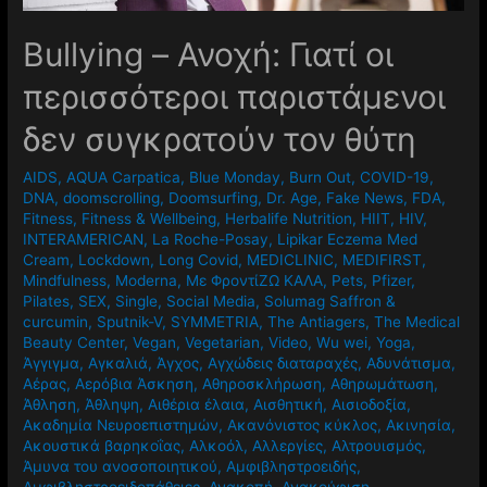
Βullying – Ανοχή: Γιατί οι
περισσότεροι παριστάμενοι
δεν συγκρατούν τον θύτη
AIDS
,
AQUA Carpatica
,
Blue Monday
,
Burn Out
,
COVID-19
,
DNA
,
doomscrolling
,
Doomsurfing
,
Dr. Age
,
Fake News
,
FDA
,
Fitness
,
Fitness & Wellbeing
,
Herbalife Nutrition
,
HIIT
,
HIV
,
INTERAMERICAN
,
La Roche-Posay
,
Lipikar Eczema Med
Cream
,
Lockdown
,
Long Covid
,
MEDICLINIC
,
MEDIFIRST
,
Mindfulness
,
Moderna
,
Mε ΦροντίΖΩ ΚΑΛΑ
,
Pets
,
Pfizer
,
Pilates
,
SEX
,
Single
,
Social Media
,
Solumag Saffron &
curcumin
,
Sputnik-V
,
SYMMETRIA
,
The Antiagers
,
The Medical
Beauty Center
,
Vegan
,
Vegetarian
,
Video
,
Wu wei
,
Yoga
,
Άγγιγμα
,
Αγκαλιά
,
Άγχος
,
Αγχώδεις διαταραχές
,
Αδυνάτισμα
,
Αέρας
,
Αερόβια Άσκηση
,
Αθηροσκλήρωση
,
Αθηρωμάτωση
,
Άθληση
,
Άθληψη
,
Αιθέρια έλαια
,
Αισθητική
,
Αισιοδοξία
,
Ακαδημία Νευροεπιστημών
,
Ακανόνιστος κύκλος
,
Ακινησία
,
Ακουστικά βαρηκοΐας
,
Αλκοόλ
,
Αλλεργίες
,
Αλτρουισμός
,
Άμυνα του ανοσοποιητικού
,
Αμφιβληστροειδής
,
Αμφιβληστροειδοπάθειες
,
Ανακοπή
,
Ανακούφιση
,