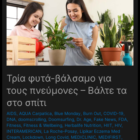
Τρία φυτά-βάλσαμο για
τους πνεύμονες – Βάλτε τα
στο σπίτι
AIDS
,
AQUA Carpatica
,
Blue Monday
,
Burn Out
,
COVID-19
,
DNA
,
doomscrolling
,
Doomsurfing
,
Dr. Age
,
Fake News
,
FDA
,
Fitness
,
Fitness & Wellbeing
,
Herbalife Nutrition
,
HIIT
,
HIV
,
INTERAMERICAN
,
La Roche-Posay
,
Lipikar Eczema Med
Cream
,
Lockdown
,
Long Covid
,
MEDICLINIC
,
MEDIFIRST
,