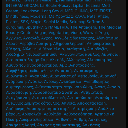
INTERAMERICAN
,
La Roche-Posay
,
Lipikar Eczema Med
Cream
,
Lockdown
,
Long Covid
,
MEDICLINIC
,
MEDIFIRST
,
Mindfulness
,
Moderna
,
Mε ΦροντίΖΩ ΚΑΛΑ
,
Pets
,
Pfizer
,
Pilates
,
SEX
,
Single
,
Social Media
,
Solumag Saffron &
curcumin
,
Sputnik-V
,
SYMMETRIA
,
The Antiagers
,
The Medical
Beauty Center
,
Vegan
,
Vegetarian
,
Video
,
Wu wei
,
Yoga
,
Άγγιγμα
,
Αγκαλιά
,
Άγχος
,
Αγχώδεις διαταραχές
,
Αδυνάτισμα
,
Αέρας
,
Αερόβια Άσκηση
,
Αθηροσκλήρωση
,
Αθηρωμάτωση
,
Άθληση
,
Άθληψη
,
Αιθέρια έλαια
,
Αισθητική
,
Αισιοδοξία
,
Ακαδημία Νευροεπιστημών
,
Ακανόνιστος κύκλος
,
Ακινησία
,
Ακουστικά βαρηκοΐας
,
Αλκοόλ
,
Αλλεργίες
,
Αλτρουισμός
,
Άμυνα του ανοσοποιητικού
,
Αμφιβληστροειδής
,
Αμφιβληστροειδοπάθειες
,
Ανακοπή
,
Ανακούφιση
,
Αναλγητικά
,
Αναπηρία
,
Αναπνευστική Λειτουργία
,
Αναπνοή
,
Ανάρρωση
,
Ανάσες
,
Άνδρες
,
Ανεπάρκεια
,
Ανεπιθύμητες
συμπεριφορές
,
Ανθεκτικότητα στην ινσουλίνη
,
Άνοια
,
Ανοσία
,
Ανοσοποίηση
,
Ανοσοποιητικό Σύστημα
,
Αντιβιοτικά
,
Αντιγήρανση
,
Αντικαταθλιπτικά
,
Αντιμετώπιση
,
Αντισώματα
,
Αντώνιος Δημητρακόπουλος
,
Άπνοια
,
Αποκατάσταση
,
Απόρριψη
,
Αποσυμφορητικό σπρέι
,
Αποτρίχωση
,
Απώλεια
βάρους
,
Αρθραλγία
,
Αρθρίτιδα
,
Αρθροσκόπηση
,
Αρτηριακή
Πίεση
,
Αρωματοθεραπεία
,
Ασθενής
,
Άσθμα
,
Ασκήσεις
,
Ασκήσεις Kegel
,
Ασκήσεις γυμναστικής
,
Ασκήσεις