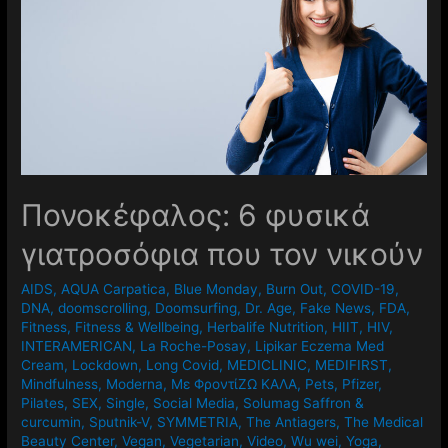
Πονοκέφαλος: 6 φυσικά
γιατροσόφια που τον νικούν
AIDS
,
AQUA Carpatica
,
Blue Monday
,
Burn Out
,
COVID-19
,
DNA
,
doomscrolling
,
Doomsurfing
,
Dr. Age
,
Fake News
,
FDA
,
Fitness
,
Fitness & Wellbeing
,
Herbalife Nutrition
,
HIIT
,
HIV
,
INTERAMERICAN
,
La Roche-Posay
,
Lipikar Eczema Med
Cream
,
Lockdown
,
Long Covid
,
MEDICLINIC
,
MEDIFIRST
,
Mindfulness
,
Moderna
,
Mε ΦροντίΖΩ ΚΑΛΑ
,
Pets
,
Pfizer
,
Pilates
,
SEX
,
Single
,
Social Media
,
Solumag Saffron &
curcumin
,
Sputnik-V
,
SYMMETRIA
,
The Antiagers
,
The Medical
Beauty Center
,
Vegan
,
Vegetarian
,
Video
,
Wu wei
,
Yoga
,