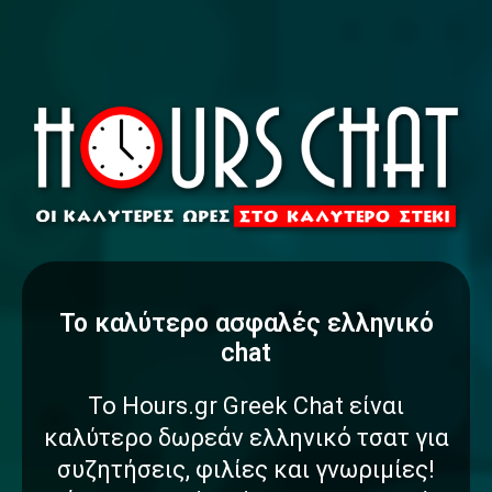
To καλύτερο
α
σ
φ
α
λ
έ
ς
ελληνικό
chat
Το Hours.gr Greek Chat είναι
καλύτερο δωρεάν ελληνικό τσατ για
συζητήσεις, φιλίες και γνωριμίες!