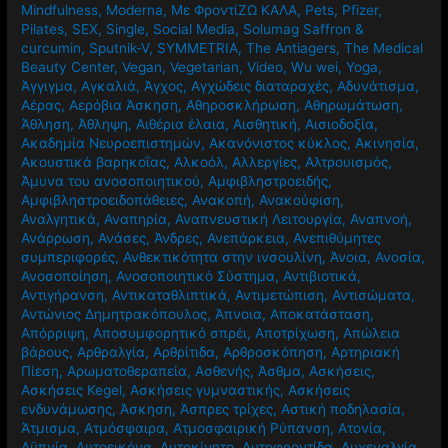
Mindfulness
,
Moderna
,
Mε ΦροντίΖΩ ΚΑΛΑ
,
Pets
,
Pfizer
,
Pilates
,
SEX
,
Single
,
Social Media
,
Solumag Saffron &
curcumin
,
Sputnik-V
,
SYMMETRIA
,
The Antiagers
,
The Medical
Beauty Center
,
Vegan
,
Vegetarian
,
Video
,
Wu wei
,
Yoga
,
Άγγιγμα
,
Αγκαλιά
,
Άγχος
,
Αγχώδεις διαταραχές
,
Αδυνάτισμα
,
Αέρας
,
Αερόβια Άσκηση
,
Αθηροσκλήρωση
,
Αθηρωμάτωση
,
Άθληση
,
Άθληψη
,
Αιθέρια έλαια
,
Αισθητική
,
Αισιοδοξία
,
Ακαδημία Νευροεπιστημών
,
Ακανόνιστος κύκλος
,
Ακινησία
,
Ακουστικά βαρηκοΐας
,
Αλκοόλ
,
Αλλεργίες
,
Αλτρουισμός
,
Άμυνα του ανοσοποιητικού
,
Αμφιβληστροειδής
,
Αμφιβληστροειδοπάθειες
,
Ανακοπή
,
Ανακούφιση
,
Αναλγητικά
,
Αναπηρία
,
Αναπνευστική Λειτουργία
,
Αναπνοή
,
Ανάρρωση
,
Ανάσες
,
Άνδρες
,
Ανεπάρκεια
,
Ανεπιθύμητες
συμπεριφορές
,
Ανθεκτικότητα στην ινσουλίνη
,
Άνοια
,
Ανοσία
,
Ανοσοποίηση
,
Ανοσοποιητικό Σύστημα
,
Αντιβιοτικά
,
Αντιγήρανση
,
Αντικαταθλιπτικά
,
Αντιμετώπιση
,
Αντισώματα
,
Αντώνιος Δημητρακόπουλος
,
Άπνοια
,
Αποκατάσταση
,
Απόρριψη
,
Αποσυμφορητικό σπρέι
,
Αποτρίχωση
,
Απώλεια
βάρους
,
Αρθραλγία
,
Αρθρίτιδα
,
Αρθροσκόπηση
,
Αρτηριακή
Πίεση
,
Αρωματοθεραπεία
,
Ασθενής
,
Άσθμα
,
Ασκήσεις
,
Ασκήσεις Kegel
,
Ασκήσεις γυμναστικής
,
Ασκήσεις
ενδυνάμωσης
,
Άσκηση
,
Άσπρες τρίχες
,
Αστική ποδηλασία
,
Άτμισμα
,
Ατμόσφαιρα
,
Ατμοσφαιρική Ρύπανση
,
Ατονία
,
Αϋπνία
,
Αυτοεικόνα
,
Αυτοκίνητο
,
Αυτοφροντίδα
,
Αυχεναλγία
,