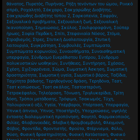
θάνατος
,
Πυρετός
,
Πυρήνας
,
Ρήξη τενόντων του ώμου
,
Ρινικό
σπρέι
,
Ροχαλητό
,
Σάκχαρο
,
Σακχαρώδης Διαβήτης
,
Σακχαρώδης Διαβήτης τύπου 2
,
Σαρκοπενία
,
Σαφράν
,
Σεξουαλικά προβήματα
,
Σεξουαλική ζωή
,
Σεξουαλική
Ικανοποίηση
,
Σημειώσεις
,
Σκύλος
,
Σουλφοραφάνη
,
Σούπερ
ήρωες
,
Σοφία Περδίκη
,
Σπίτι
,
Στεφανιαία Νόσος
,
Στόμα
,
Στραβισμός
,
Στρες
,
Στυτική Δυσλειτουργία
,
Στυτική
λειτουργία
,
Συγκράτηση
,
Συμβουλές
,
Συμπτώματα
,
Συμπτώματα κορωνοϊού
,
Συναισθήματα
,
Συναισθηματική
υπερφαγία
,
Σύνδρομο Ευερέθιστου Εντέρου
,
Σύνδρομο
πολυκυστικών ωοθηκών
,
Συνήθειες
,
Συντήρηση
,
Σχέσεις
,
Σχέση
,
Σχιζοφρένεια
,
Σώμα
,
Σωματική Άσκηση
,
Σωματική
δραστηριότητα
,
Σωματική υγεία
,
Σωματικό βάρος
,
Ταξίδια
,
Ταχύτητα βάδισης
,
Τερηδογόνος δράση
,
Τερηδόνα
,
Τεστ
,
Τεστ κοπώσεως
,
Τεστ σκάλας
,
Τεστοστερόνη
,
Τετρακέφαλοι
,
Τηλεόραση
,
Τόνωση
,
Τριγλυκερίδια
,
Τρίτη
δόση
,
Τρόποι μετάδοσης
,
Τρόφιμα
,
Τσακωμός
,
Τύχη
,
Υαλουρονικό οξύ
,
Υγεία
,
Υπέρβαροι
,
Υπέρταση
,
Υπερφαγία
,
Υπνική άπνοια
,
Ύπνος
,
Υποστήριξη
,
Υποχρεώσεις
,
υψηλής
έντασης διαλειμματική προπόνηση
,
Φαγητό
,
Φαρμακοποιός
,
Φιλίες
,
Φλαβονοειδές
,
Φλεβική θρομβοεμβολή
,
Φλεγμονή
,
Φόβος
,
Φροντίδα
,
Φροντιστής
,
Φρούτα
,
Φτέρνισμα
,
Φύλο
,
Φύση
,
Φυσική δραστηριότητα
,
Φυσική Κατάσταση
,
Φυσικό