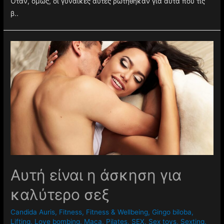
Όταν, όμως, οι γυναίκες αυτές ρωτήθηκαν για αυτά που τις
β..
Αυτή είναι η άσκηση για
καλύτερο σεξ
Candida Auris
,
Fitness
,
Fitness & Wellbeing
,
Gingo biloba
,
Lifting
,
Love bombing
,
Maca
,
Pilates
,
SEX
,
Sex toys
,
Sexting
,