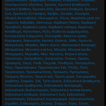
Εμμηνόπαυση
,
Έμφραγμα
,
Επιθυμία
,
Επικρίσεις
,
Επιμέδιο
,
Επιστημονικές Εξελίξεις
,
Έρωτας
,
Ερωτικά βοηθήματα
,
Ερωτική διάθεση
,
Ερωτική έλξη
,
Ερωτική Επιθυμία
,
Ερωτική
ζωή
,
Ερωτικός Σύντροφος
,
Έφηβοι
,
Ζευγάρι
,
Ζευγάρια
,
Ηλιακή Ακτινοβολία
,
Ηλικιωμένοι
,
Ήλιος
,
Θεραπεία μετά τον
καρκίνο
,
Καβγάδες
,
Κάπνισμα
,
Καρδιακή Νόσος
,
Καρδιακή
Προσβολή
,
Καρδιακή υγεία
,
Καρδιακό νόσημα
,
Καρκίνος
,
Κατάθλιψη
,
Κατανόηση
,
Κήλη
,
Κίνδυνος εμφράγματος
,
Κινητικότητα Σπέρματος
,
Κλειτορίδα
,
Κόκκινο κρέας
,
Κορύφωση
,
Κορωνοϊός
,
Κριτική
,
Κρόκος
,
Λάθη
,
Λίμπιντο
,
Μακροζωία
,
Μέγεθος
,
Μέση ηλικία
,
Μεσογειακή διατροφή
,
Μεταμέλεια
,
Μηνιαίος κύκλος
,
Μοιχεία
,
Μοσχοκάρυδο
,
Μπαχαρικό
,
Μυρωδιά
,
Νέοι
,
Νικοτίνη
,
Νιτρικά άλατα
,
Οικειότητα
,
Οιστραδιόλη
,
Οιστρογόνα
,
Όνειρα
,
Όραση
,
Οργασμός
,
Οσμή
,
Παιδί
,
Παιχνίδι
,
Πανδημία
,
Παντρεμένοι
,
Πέος
,
Περιστασιακό
,
Περιστασιακό Σεξ
,
Πλήξη
,
Ποτό
,
Προσποίηση
,
Προσωπικότητα
,
Πρόσωπο
,
Προτιμήσεις
,
Πρόωρος θάνατος
,
Πρωινό σεξ
,
Πρώτη φορά
,
Σακχαρώδης
Διαβήτης
,
Σαφράν
,
Σεξ. Τρίτη ηλικία
,
Σεξουαλικά βοηθήματα
,
Σεξουαλικά προβήματα
,
Σεξουαλικές διαταραχές
,
σεξουαλικές δυσλειτουργίες
,
Σεξουαλική αυτοεκτίμηση
,
Σεξουαλική επιθυμία
,
Σεξουαλική ζωή
,
Σεξουαλική
Ικανοποίηση
,
Σεξουαλική συμπεριφορά
,
Σεξουαλικότητα
,
Σημάδια
,
Σιλδεναφίλη
,
Σκάλες
,
Σπέρμα
,
Στρες
,
Στύση
,