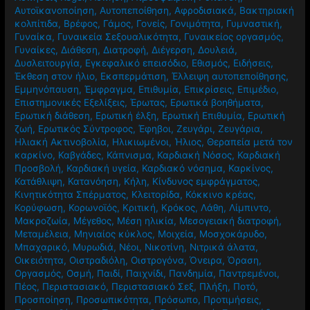
Αυτοϊκανοποίηση
,
Αυτοπεποίθηση
,
Αφροδισιακά
,
Βακτηριακή
κολπίτιδα
,
Βρέφος
,
Γάμος
,
Γονείς
,
Γονιμότητα
,
Γυμναστική
,
Γυναίκα
,
Γυναικεία Σεξουαλικότητα
,
Γυναικείος οργασμός
,
Γυναίκες
,
Διάθεση
,
Διατροφή
,
Διέγερση
,
Δουλειά
,
Δυσλειτουργία
,
Εγκεφαλικό επεισόδιο
,
Εθισμός
,
Ειδήσεις
,
Έκθεση στον ήλιο
,
Εκσπερμάτιση
,
Έλλειψη αυτοπεποίθησης
,
Εμμηνόπαυση
,
Έμφραγμα
,
Επιθυμία
,
Επικρίσεις
,
Επιμέδιο
,
Επιστημονικές Εξελίξεις
,
Έρωτας
,
Ερωτικά βοηθήματα
,
Ερωτική διάθεση
,
Ερωτική έλξη
,
Ερωτική Επιθυμία
,
Ερωτική
ζωή
,
Ερωτικός Σύντροφος
,
Έφηβοι
,
Ζευγάρι
,
Ζευγάρια
,
Ηλιακή Ακτινοβολία
,
Ηλικιωμένοι
,
Ήλιος
,
Θεραπεία μετά τον
καρκίνο
,
Καβγάδες
,
Κάπνισμα
,
Καρδιακή Νόσος
,
Καρδιακή
Προσβολή
,
Καρδιακή υγεία
,
Καρδιακό νόσημα
,
Καρκίνος
,
Κατάθλιψη
,
Κατανόηση
,
Κήλη
,
Κίνδυνος εμφράγματος
,
Κινητικότητα Σπέρματος
,
Κλειτορίδα
,
Κόκκινο κρέας
,
Κορύφωση
,
Κορωνοϊός
,
Κριτική
,
Κρόκος
,
Λάθη
,
Λίμπιντο
,
Μακροζωία
,
Μέγεθος
,
Μέση ηλικία
,
Μεσογειακή διατροφή
,
Μεταμέλεια
,
Μηνιαίος κύκλος
,
Μοιχεία
,
Μοσχοκάρυδο
,
Μπαχαρικό
,
Μυρωδιά
,
Νέοι
,
Νικοτίνη
,
Νιτρικά άλατα
,
Οικειότητα
,
Οιστραδιόλη
,
Οιστρογόνα
,
Όνειρα
,
Όραση
,
Οργασμός
,
Οσμή
,
Παιδί
,
Παιχνίδι
,
Πανδημία
,
Παντρεμένοι
,
Πέος
,
Περιστασιακό
,
Περιστασιακό Σεξ
,
Πλήξη
,
Ποτό
,
Προσποίηση
,
Προσωπικότητα
,
Πρόσωπο
,
Προτιμήσεις
,