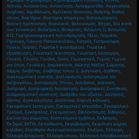
Άτμισμα
,
Ατμόσφαιρα
,
Ατμοσφαιρική Ρύπανση
,
Ατονία
,
Αϋπνία
,
Αυτοεικόνα
,
Αυτοκίνητο
,
Αυτοφροντίδα
,
Αυχεναλγία
,
Αυχένας
,
Αφυδάτωση
,
Αχίλλειος τένοντας
,
Βullying
,
Βαθύς
ύπνος
,
Βακτήρια
,
Βακτήρια στομάχου
,
Βαλσαμόχορτο
,
Βασική προπόνηση
,
Βασιλικός
,
Βελονισμός
,
Βήχας
,
Βία κατά
των γυναικών
,
Βιοϊατρική
,
Βιταμίνες
,
Βιταμίνη D
,
Βιταμίνη
Β12
,
Γαστροοισοφαγική παλινδρόμηση
,
Γέλιο
,
Γεύματα
,
Γήρανση
,
Γιάννης Παπανικολάου
,
Γιατρός
,
Γιατροσόφια
,
Γιόγκα
,
Γιορτές
,
Γνωστική ανεπάρκεια
,
Γνωστική
εξασθένηση
,
Γνωστική Ικανότητα
,
Γνωστική λειτουργία
,
Γόνατα
,
Γόνατο
,
Γονίδια
,
Γρίπη
,
Γυμναστική
,
Γυμνό
,
Γυμνοί
για ύπνο
,
Γυναίκες
,
Δαμάσκηνα
,
Δείκτης Μάζας Σώματος
,
Δέρμα
,
Διαβήτης
,
Διαβήτης τύπου 2
,
Διάγνωση
,
Διάθεση
,
Διαλειμματική νηστεία
,
Διαλογισμός
,
Διάστρεμμα του
αστραγάλου
,
Διαταραχές Ύπνου
,
Διατάσεις
,
Διάταση
,
Διατροφή
,
Διατροφικές διαταραχές
,
Διατροφικές Συνήθειες
,
Διαφραγματική αναπνοή
,
Διοξείδιο του αζώτου
,
Δονήσεις
,
Δόντια
,
Δυσκοιλιότητα
,
Δύσπνοια
,
Εαρινή κόπωση
,
Εγκεφαλική λειτουργία
,
Εγκεφαλικό επεισόδιο
,
Εγκεφαλικό
Τραύμα
,
Εγκέφαλος
,
Εγκυμοσύνη
,
Εθελοντισμός
,
Ειδήσεις
,
Εικόνα του σώματος
,
Εισπνεόμενο εμβόλιο
,
Εκδρομές
,
Έκζεμα
,
ΕΚΠΑ
,
Εκπαίδευση
,
Εκφοβισμός
,
Εκφύλιση ωχράς
κηλίδας
,
Ελευθερία Αναγνωστοπούλου
,
Ελιξίριο
,
Έλλειψη
,
Έλλειψη βιταμίνης
,
Έλλειψη ύπνου
,
Ελληνική Ιατροδικαστική