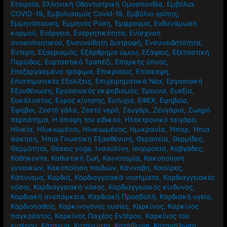
Εταιρεία
,
Ελληνική Οδοντιατρική Ομοσπονδία
,
Εμβόλια
COVID-19
,
Εμβολιασμός Covid-19
,
Εμβόλιο γρίπης
,
Εμμηνόπαυση
,
Έμμηνος Ρύση
,
Έμφραγμα
,
Ενδυνάμωση
κορμού
,
Ενέργεια
,
Ενεργητικότητα
,
Ενίσχυση
ανοσοποητικού
,
Ενσυνείδητη Διατροφή
,
Ενσυνειδητότητα
,
Έντερο
,
Εξαερισμός
,
Εξάρθρημα ώμου
,
Εξάψεις
,
Εξεταστική
Περίοδος
,
Εορταστικό Τραπέζι
,
Επαρκής ύπνος
,
Επεξεργασμένα τρόφιμα
,
Επικρίσεις
,
Επίσκεψη
,
Επιστημονικές Εξελίξεις
,
Επιχειρηματικά Νέα
,
Εργασιακή
Εξουθένωση
,
Εργασιακός εκφοβισμός
,
Έρευνα
,
Ευεξία
,
Ευκάλυπτος
,
Εύρος κίνησης
,
Ευτυχία
,
ΕΦΕΧ
,
Εφηβεία
,
Έφηβοι
,
Ζεστό γάλα
,
Ζεστό νερό
,
Ζευγάρι
,
Ζευγάρια
,
Ζωηρό
περπάτημα
,
Η άποψη του ειδικού
,
Ηλεκτρονικό τσιγάρο
,
Ηλικία
,
Ηλικιωμένοι
,
Ηλικιωμένος
,
Ημικρανία
,
Ήπαρ
,
Ήπια
άσκηση
,
Ήπια Γνωστική Εξασθένιση
,
Θεραπεία
,
Θερμίδες
,
Θερμότητα
,
Θέσεις yoga
,
Ινσουλίνη
,
Ισορροπία
,
Καβγάδες
,
Καθήκοντα
,
Καθιστική ζωή
,
Καινοτομία
,
Κακοποίηση
γυναικών
,
Κακοποίηση παιδιών
,
Κάνναβη
,
Καούρες
,
Κάπνισμα
,
Καρδιά
,
Καρδιαγγειακά νοσήματα
,
Καρδιαγγειακές
νόσοι
,
Καρδιαγγειακή νόσος
,
Καρδιαγγειακός κίνδυνος
,
Καρδιακή ανεπάρκεια
,
Καρδιακή Προσβολή
,
Καρδιακή υγεία
,
Καρδιοπαθείς
,
Καρκινογόνες ουσίες
,
Καρκίνος
,
Καρκίνος
παγκρέατος
,
Καρκίνος Παχέος Εντέρου
,
Καρκίνος του
εντέρου
,
Κάταγμα
,
Κατάγματα
,
Κατάθλιψη
,
Κατανάλωση
,