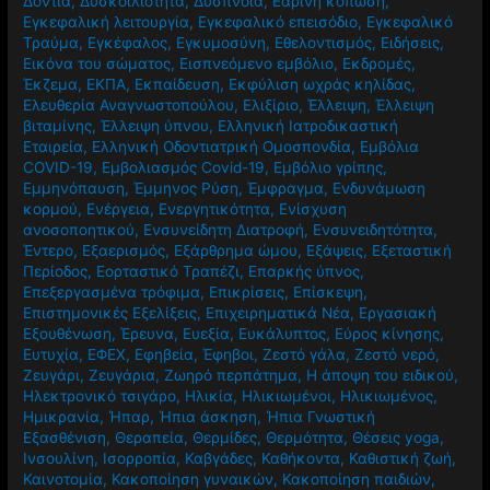
Δόντια
,
Δυσκοιλιότητα
,
Δύσπνοια
,
Εαρινή κόπωση
,
Εγκεφαλική λειτουργία
,
Εγκεφαλικό επεισόδιο
,
Εγκεφαλικό
Τραύμα
,
Εγκέφαλος
,
Εγκυμοσύνη
,
Εθελοντισμός
,
Ειδήσεις
,
Εικόνα του σώματος
,
Εισπνεόμενο εμβόλιο
,
Εκδρομές
,
Έκζεμα
,
ΕΚΠΑ
,
Εκπαίδευση
,
Εκφύλιση ωχράς κηλίδας
,
Ελευθερία Αναγνωστοπούλου
,
Ελιξίριο
,
Έλλειψη
,
Έλλειψη
βιταμίνης
,
Έλλειψη ύπνου
,
Ελληνική Ιατροδικαστική
Εταιρεία
,
Ελληνική Οδοντιατρική Ομοσπονδία
,
Εμβόλια
COVID-19
,
Εμβολιασμός Covid-19
,
Εμβόλιο γρίπης
,
Εμμηνόπαυση
,
Έμμηνος Ρύση
,
Έμφραγμα
,
Ενδυνάμωση
κορμού
,
Ενέργεια
,
Ενεργητικότητα
,
Ενίσχυση
ανοσοποητικού
,
Ενσυνείδητη Διατροφή
,
Ενσυνειδητότητα
,
Έντερο
,
Εξαερισμός
,
Εξάρθρημα ώμου
,
Εξάψεις
,
Εξεταστική
Περίοδος
,
Εορταστικό Τραπέζι
,
Επαρκής ύπνος
,
Επεξεργασμένα τρόφιμα
,
Επικρίσεις
,
Επίσκεψη
,
Επιστημονικές Εξελίξεις
,
Επιχειρηματικά Νέα
,
Εργασιακή
Εξουθένωση
,
Έρευνα
,
Ευεξία
,
Ευκάλυπτος
,
Εύρος κίνησης
,
Ευτυχία
,
ΕΦΕΧ
,
Εφηβεία
,
Έφηβοι
,
Ζεστό γάλα
,
Ζεστό νερό
,
Ζευγάρι
,
Ζευγάρια
,
Ζωηρό περπάτημα
,
Η άποψη του ειδικού
,
Ηλεκτρονικό τσιγάρο
,
Ηλικία
,
Ηλικιωμένοι
,
Ηλικιωμένος
,
Ημικρανία
,
Ήπαρ
,
Ήπια άσκηση
,
Ήπια Γνωστική
Εξασθένιση
,
Θεραπεία
,
Θερμίδες
,
Θερμότητα
,
Θέσεις yoga
,
Ινσουλίνη
,
Ισορροπία
,
Καβγάδες
,
Καθήκοντα
,
Καθιστική ζωή
,
Καινοτομία
,
Κακοποίηση γυναικών
,
Κακοποίηση παιδιών
,