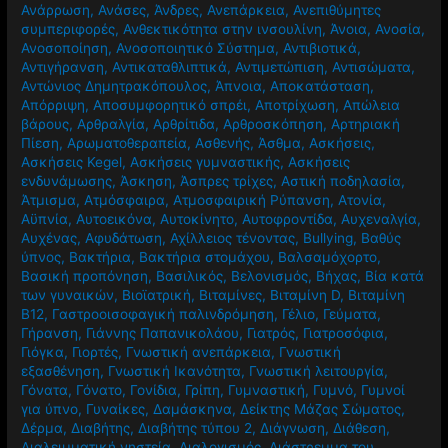
Ανάρρωση
,
Ανάσες
,
Άνδρες
,
Ανεπάρκεια
,
Ανεπιθύμητες
συμπεριφορές
,
Ανθεκτικότητα στην ινσουλίνη
,
Άνοια
,
Ανοσία
,
Ανοσοποίηση
,
Ανοσοποιητικό Σύστημα
,
Αντιβιοτικά
,
Αντιγήρανση
,
Αντικαταθλιπτικά
,
Αντιμετώπιση
,
Αντισώματα
,
Αντώνιος Δημητρακόπουλος
,
Άπνοια
,
Αποκατάσταση
,
Απόρριψη
,
Αποσυμφορητικό σπρέι
,
Αποτρίχωση
,
Απώλεια
βάρους
,
Αρθραλγία
,
Αρθρίτιδα
,
Αρθροσκόπηση
,
Αρτηριακή
Πίεση
,
Αρωματοθεραπεία
,
Ασθενής
,
Άσθμα
,
Ασκήσεις
,
Ασκήσεις Kegel
,
Ασκήσεις γυμναστικής
,
Ασκήσεις
ενδυνάμωσης
,
Άσκηση
,
Άσπρες τρίχες
,
Αστική ποδηλασία
,
Άτμισμα
,
Ατμόσφαιρα
,
Ατμοσφαιρική Ρύπανση
,
Ατονία
,
Αϋπνία
,
Αυτοεικόνα
,
Αυτοκίνητο
,
Αυτοφροντίδα
,
Αυχεναλγία
,
Αυχένας
,
Αφυδάτωση
,
Αχίλλειος τένοντας
,
Βullying
,
Βαθύς
ύπνος
,
Βακτήρια
,
Βακτήρια στομάχου
,
Βαλσαμόχορτο
,
Βασική προπόνηση
,
Βασιλικός
,
Βελονισμός
,
Βήχας
,
Βία κατά
των γυναικών
,
Βιοϊατρική
,
Βιταμίνες
,
Βιταμίνη D
,
Βιταμίνη
Β12
,
Γαστροοισοφαγική παλινδρόμηση
,
Γέλιο
,
Γεύματα
,
Γήρανση
,
Γιάννης Παπανικολάου
,
Γιατρός
,
Γιατροσόφια
,
Γιόγκα
,
Γιορτές
,
Γνωστική ανεπάρκεια
,
Γνωστική
εξασθένηση
,
Γνωστική Ικανότητα
,
Γνωστική λειτουργία
,
Γόνατα
,
Γόνατο
,
Γονίδια
,
Γρίπη
,
Γυμναστική
,
Γυμνό
,
Γυμνοί
για ύπνο
,
Γυναίκες
,
Δαμάσκηνα
,
Δείκτης Μάζας Σώματος
,
Δέρμα
,
Διαβήτης
,
Διαβήτης τύπου 2
,
Διάγνωση
,
Διάθεση
,
Διαλειμματική νηστεία
,
Διαλογισμός
,
Διάστρεμμα του