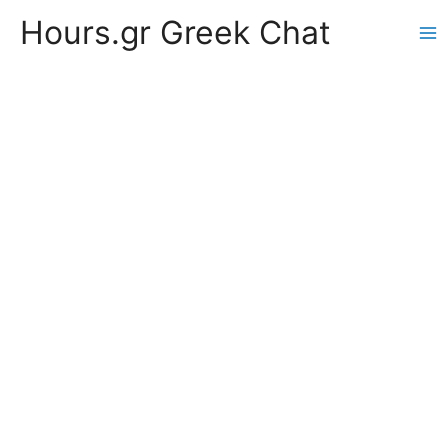
Hours.gr Greek Chat
Ma
Me