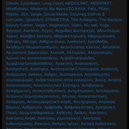
Cream
,
Lockdown
,
Long Covid
,
MEDICLINIC
,
MEDIFIRST
,
Mindfulness
,
Moderna
,
Mε ΦροντίΖΩ ΚΑΛΑ
,
Pets
,
Pfizer
,
Pilates
,
SEX
,
Single
,
Social Media
,
Solumag Saffron &
curcumin
,
Sputnik-V
,
SYMMETRIA
,
The Antiagers
,
The Medical
Beauty Center
,
Vegan
,
Vegetarian
,
Video
,
Wu wei
,
Yoga
,
Άγγιγμα
,
Αγκαλιά
,
Άγχος
,
Αγχώδεις διαταραχές
,
Αδυνάτισμα
,
Αέρας
,
Αερόβια Άσκηση
,
Αθηροσκλήρωση
,
Αθηρωμάτωση
,
Άθληση
,
Άθληψη
,
Αιθέρια έλαια
,
Αισθητική
,
Αισιοδοξία
,
Ακαδημία Νευροεπιστημών
,
Ακανόνιστος κύκλος
,
Ακινησία
,
Ακουστικά βαρηκοΐας
,
Αλκοόλ
,
Αλλεργίες
,
Αλτρουισμός
,
Άμυνα του ανοσοποιητικού
,
Αμφιβληστροειδής
,
Αμφιβληστροειδοπάθειες
,
Ανακοπή
,
Ανακούφιση
,
Αναλγητικά
,
Αναπηρία
,
Αναπνευστική Λειτουργία
,
Αναπνοή
,
Ανάρρωση
,
Ανάσες
,
Άνδρες
,
Ανεπάρκεια
,
Ανεπιθύμητες
συμπεριφορές
,
Ανθεκτικότητα στην ινσουλίνη
,
Άνοια
,
Ανοσία
,
Ανοσοποίηση
,
Ανοσοποιητικό Σύστημα
,
Αντιβιοτικά
,
Αντιγήρανση
,
Αντικαταθλιπτικά
,
Αντιμετώπιση
,
Αντισώματα
,
Αντώνιος Δημητρακόπουλος
,
Άπνοια
,
Αποκατάσταση
,
Απόρριψη
,
Αποσυμφορητικό σπρέι
,
Αποτρίχωση
,
Απώλεια
βάρους
,
Αρθραλγία
,
Αρθρίτιδα
,
Αρθροσκόπηση
,
Αρτηριακή
Πίεση
,
Αρωματοθεραπεία
,
Ασθενής
,
Άσθμα
,
Ασκήσεις
,
Ασκήσεις Kegel
,
Ασκήσεις γυμναστικής
,
Ασκήσεις
ενδυνάμωσης
,
Άσκηση
,
Άσπρες τρίχες
,
Αστική ποδηλασία
,