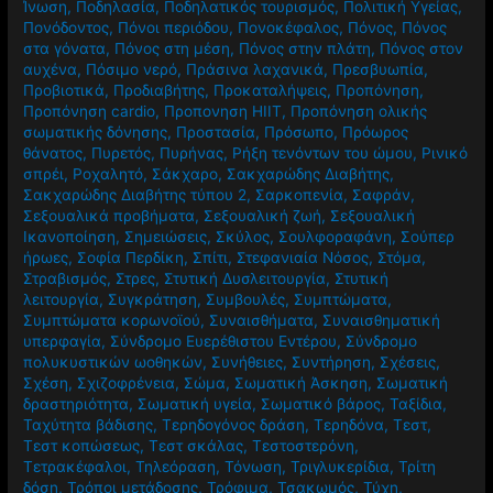
Ίνωση
,
Ποδηλασία
,
Ποδηλατικός τουρισμός
,
Πολιτική Υγείας
,
Πονόδοντος
,
Πόνοι περιόδου
,
Πονοκέφαλος
,
Πόνος
,
Πόνος
στα γόνατα
,
Πόνος στη μέση
,
Πόνος στην πλάτη
,
Πόνος στον
αυχένα
,
Πόσιμο νερό
,
Πράσινα λαχανικά
,
Πρεσβυωπία
,
Προβιοτικά
,
Προδιαβήτης
,
Προκαταλήψεις
,
Προπόνηση
,
Προπόνηση cardio
,
Προπονηση HIIT
,
Προπόνηση ολικής
σωματικής δόνησης
,
Προστασία
,
Πρόσωπο
,
Πρόωρος
θάνατος
,
Πυρετός
,
Πυρήνας
,
Ρήξη τενόντων του ώμου
,
Ρινικό
σπρέι
,
Ροχαλητό
,
Σάκχαρο
,
Σακχαρώδης Διαβήτης
,
Σακχαρώδης Διαβήτης τύπου 2
,
Σαρκοπενία
,
Σαφράν
,
Σεξουαλικά προβήματα
,
Σεξουαλική ζωή
,
Σεξουαλική
Ικανοποίηση
,
Σημειώσεις
,
Σκύλος
,
Σουλφοραφάνη
,
Σούπερ
ήρωες
,
Σοφία Περδίκη
,
Σπίτι
,
Στεφανιαία Νόσος
,
Στόμα
,
Στραβισμός
,
Στρες
,
Στυτική Δυσλειτουργία
,
Στυτική
λειτουργία
,
Συγκράτηση
,
Συμβουλές
,
Συμπτώματα
,
Συμπτώματα κορωνοϊού
,
Συναισθήματα
,
Συναισθηματική
υπερφαγία
,
Σύνδρομο Ευερέθιστου Εντέρου
,
Σύνδρομο
πολυκυστικών ωοθηκών
,
Συνήθειες
,
Συντήρηση
,
Σχέσεις
,
Σχέση
,
Σχιζοφρένεια
,
Σώμα
,
Σωματική Άσκηση
,
Σωματική
δραστηριότητα
,
Σωματική υγεία
,
Σωματικό βάρος
,
Ταξίδια
,
Ταχύτητα βάδισης
,
Τερηδογόνος δράση
,
Τερηδόνα
,
Τεστ
,
Τεστ κοπώσεως
,
Τεστ σκάλας
,
Τεστοστερόνη
,
Τετρακέφαλοι
,
Τηλεόραση
,
Τόνωση
,
Τριγλυκερίδια
,
Τρίτη
δόση
,
Τρόποι μετάδοσης
,
Τρόφιμα
,
Τσακωμός
,
Τύχη
,