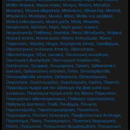
Μηδέν Νιτρικά
,
Μικρο-στρες
,
Μνήμη
,
Μνήνη
,
Μοναξιά
,
Μουσική
,
Μουσικοθεραπεία
,
Μπανάνες
,
Μπισκότα
,
Μπότοξ
,
Μπρόκολο
,
Μυαλγίες
,
Μυαλό
,
Μύες
,
Μύθοι και αλήθειες
,
Μυϊκή ενδυνάμωση
,
Μυική μάζα
,
Μύτη
,
Μυωπία
,
Νεογέννητα
,
Νεότητα
,
Νερό
,
Νερό χωρίς νιτρικά
,
Νευρολογικές Παθήσεις
,
Νηστεία
,
Νίκος Μεταξωτός
,
Νιτρικά
,
Νιτρικά άλατα
,
Νοσοκομείο
,
Νόσος Αλτσχάιμερ
,
Νόσος
Πάρκινσον
,
Ντροπή
,
Νύχια
,
Νυχτερινός ύπνος
,
Ξηροδερμία
,
Οδοντιατρικός σύλλογος Αττικής
,
Οδοντίατρος
,
Οδοντοστοιχία
,
Όζον
,
οικιακά
,
Οικολογική συνείδηση
,
Οικονομική δυσπραγία
,
Οικονομικοί παράγοντες
,
Οιστρογόνα
,
Ομορφιά
,
Ονυχοφαγία
,
Όραση
,
Ορθοστατική
άσκηση
,
Ορθοστατική υπόταση
,
Οστά
,
Οστεοαρθρίτιδα
,
Οστεοαρθρίτιδα γόνατος
,
Οστεοπενία
,
Οστεοπόρωση
,
Οσφυαλγία
,
Ουρολοιμώξεις
,
Ουρολοίμωξη
,
Οφέλη
,
Παγετός
,
Παγκόσμια Ημέρα για την εξάλειψη της βίας κατά των
γυναικών
,
Παγκόσμια Ημέρα κατά της Νόσου Πάρκινσον
,
Παγκρεατικό αδενοκαρκίνωμα
,
Παθήσεις ουροποιητικού
,
Παθητικές Διατάσεις
,
Παιδί
,
Πανδημία
,
Πανικός
,
Παρακεταμόλη
,
Παραπληροφόρηση
,
Παυσίπονα
,
Παχυσαρκία
,
Πεπτική λειτουργία
,
Περιβαλλοντική Αντίληψη
,
Περπάτημα
,
Πίεση
,
Πινοσεμπρίνη
,
Πλαστική Χειρουργική
,
Πλάτη
,
Πνεύμονες
,
Πνευμονική θρομβοεμβολή
,
Πνευμονική