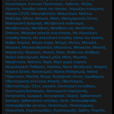
Κρυολόγημα
,
Κυκλική Προπόνηση
,
Λεβάντα
,
Λέιζερ
,
Λίμπιντο
,
Λιπώδης νόσος του ήπατος
,
Λοιμώξεις πνεύμονα
,
Μακρά COVID
,
Μακροβιότητα
,
Μακροζωία
,
Μαλλιά
,
Μαξιλάρι
,
Μάτια
,
Μείωση
,
Μέση
,
Μεσημεριανός ύπνος
,
Μεσογειακή διατροφή
,
Μεταβολικά ισοδύναμα
,
Μεταβολισμός
,
Μετάδοση
,
Μετάδοση ιού
,
Μετάλλαξη
Omicron
,
Μέτρηση οστικής πυκνότητας
,
Μη Αλκοολική
Λιπώδης Νόσος
,
Μη αλκοολική λιπώδης νόσου του ήπατος
,
Μηδέν Νιτρικά
,
Μικρο-στρες
,
Μνήμη
,
Μνήνη
,
Μοναξιά
,
Μουσική
,
Μουσικοθεραπεία
,
Μπανάνες
,
Μπισκότα
,
Μπότοξ
,
Μπρόκολο
,
Μυαλγίες
,
Μυαλό
,
Μύες
,
Μύθοι και αλήθειες
,
Μυϊκή ενδυνάμωση
,
Μυική μάζα
,
Μύτη
,
Μυωπία
,
Νεογέννητα
,
Νεότητα
,
Νερό
,
Νερό χωρίς νιτρικά
,
Νευρολογικές Παθήσεις
,
Νηστεία
,
Νίκος Μεταξωτός
,
Νιτρικά
,
Νιτρικά άλατα
,
Νοσοκομείο
,
Νόσος Αλτσχάιμερ
,
Νόσος
Πάρκινσον
,
Ντροπή
,
Νύχια
,
Νυχτερινός ύπνος
,
Ξηροδερμία
,
Οδοντιατρικός σύλλογος Αττικής
,
Οδοντίατρος
,
Οδοντοστοιχία
,
Όζον
,
οικιακά
,
Οικολογική συνείδηση
,
Οικονομική δυσπραγία
,
Οικονομικοί παράγοντες
,
Οιστρογόνα
,
Ομορφιά
,
Ονυχοφαγία
,
Όραση
,
Ορθοστατική
άσκηση
,
Ορθοστατική υπόταση
,
Οστά
,
Οστεοαρθρίτιδα
,
Οστεοαρθρίτιδα γόνατος
,
Οστεοπενία
,
Οστεοπόρωση
,
Οσφυαλγία
,
Ουρολοιμώξεις
,
Ουρολοίμωξη
,
Οφέλη
,
Παγετός
,