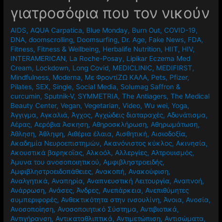
γιατροσόφια που τον νικούν
AIDS
,
AQUA Carpatica
,
Blue Monday
,
Burn Out
,
COVID-19
,
DNA
,
doomscrolling
,
Doomsurfing
,
Dr. Age
,
Fake News
,
FDA
,
Fitness
,
Fitness & Wellbeing
,
Herbalife Nutrition
,
HIIT
,
HIV
,
INTERAMERICAN
,
La Roche-Posay
,
Lipikar Eczema Med
Cream
,
Lockdown
,
Long Covid
,
MEDICLINIC
,
MEDIFIRST
,
Mindfulness
,
Moderna
,
Mε ΦροντίΖΩ ΚΑΛΑ
,
Pets
,
Pfizer
,
Pilates
,
SEX
,
Single
,
Social Media
,
Solumag Saffron &
curcumin
,
Sputnik-V
,
SYMMETRIA
,
The Antiagers
,
The Medical
Beauty Center
,
Vegan
,
Vegetarian
,
Video
,
Wu wei
,
Yoga
,
Άγγιγμα
,
Αγκαλιά
,
Άγχος
,
Αγχώδεις διαταραχές
,
Αδυνάτισμα
,
Αέρας
,
Αερόβια Άσκηση
,
Αθηροσκλήρωση
,
Αθηρωμάτωση
,
Άθληση
,
Άθληψη
,
Αιθέρια έλαια
,
Αισθητική
,
Αισιοδοξία
,
Ακαδημία Νευροεπιστημών
,
Ακανόνιστος κύκλος
,
Ακινησία
,
Ακουστικά βαρηκοΐας
,
Αλκοόλ
,
Αλλεργίες
,
Αλτρουισμός
,
Άμυνα του ανοσοποιητικού
,
Αμφιβληστροειδής
,
Αμφιβληστροειδοπάθειες
,
Ανακοπή
,
Ανακούφιση
,
Αναλγητικά
,
Αναπηρία
,
Αναπνευστική Λειτουργία
,
Αναπνοή
,
Ανάρρωση
,
Ανάσες
,
Άνδρες
,
Ανεπάρκεια
,
Ανεπιθύμητες
συμπεριφορές
,
Ανθεκτικότητα στην ινσουλίνη
,
Άνοια
,
Ανοσία
,
Ανοσοποίηση
,
Ανοσοποιητικό Σύστημα
,
Αντιβιοτικά
,
Αντιγήρανση
,
Αντικαταθλιπτικά
,
Αντιμετώπιση
,
Αντισώματα
,