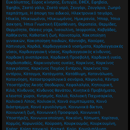
Ευκάλυπτος
,
Εύρος κίνησης
,
Ευτυχία
,
ΕΦΕΧ
,
Εφηβεία
,
Έφηβοι
,
Ζεστό γάλα
,
Ζεστό νερό
,
Ζευγάρι
,
Ζευγάρια
,
Ζωηρό
περπάτημα
,
Η άποψη του ειδικού
,
Ηλεκτρονικό τσιγάρο
,
Ηλικία
,
Ηλικιωμένοι
,
Ηλικιωμένος
,
Ημικρανία
,
Ήπαρ
,
Ήπια
άσκηση
,
Ήπια Γνωστική Εξασθένιση
,
Θεραπεία
,
Θερμίδες
,
Θερμότητα
,
Θέσεις yoga
,
Ινσουλίνη
,
Ισορροπία
,
Καβγάδες
,
Καθήκοντα
,
Καθιστική ζωή
,
Καινοτομία
,
Κακοποίηση
γυναικών
,
Κακοποίηση παιδιών
,
Κάνναβη
,
Καούρες
,
Κάπνισμα
,
Καρδιά
,
Καρδιαγγειακά νοσήματα
,
Καρδιαγγειακές
νόσοι
,
Καρδιαγγειακή νόσος
,
Καρδιαγγειακός κίνδυνος
,
Καρδιακή ανεπάρκεια
,
Καρδιακή Προσβολή
,
Καρδιακή υγεία
,
Καρδιοπαθείς
,
Καρκινογόνες ουσίες
,
Καρκίνος
,
Καρκίνος
παγκρέατος
,
Καρκίνος Παχέος Εντέρου
,
Καρκίνος του
εντέρου
,
Κάταγμα
,
Κατάγματα
,
Κατάθλιψη
,
Κατανάλωση
,
Κατανόηση
,
Καταστροφολογικά σενάρια
,
Κάψουλα
,
Κέντρα
Υποστήριξης Ακοής Θεοδώρου
,
Κεφαλαλγία
,
Κηπουρική
,
Κιλά
,
Κίνδυνος
,
Κίνδυνος θανάτου
,
Κινητικά Προβλήματα
,
κλειστοί χώροι
,
Κνησμός
,
Κοιλιά
,
Κοιλιακή Παχυσαρκία
,
Κοιλιακό Λίπος
,
Κοιλιακοί
,
Κοινά συμπτώματα
,
Κοινό
διάστρεμμα
,
Κοινό κρυολόγημα
,
Κοινωνικά δίκτυα
,
Κοινωνική ζωή
,
Κοινωνική Προσφορά
,
Κοινωνική
Υποστήριξη
,
Κοινωνικοποίηση
,
Κοκαϊνη
,
Κόπωση
,
Κορίτσια
,
Κορμός
,
Κορωνοϊός
,
Κούραση
,
Κουρκουμάς
,
Κουρκουμίνη
,
Κρέας
,
Κρίση πανικού
,
Κριτική
,
Κρύο
,
Κρυολιπόλυση
,