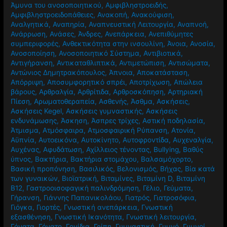
Άμυνα του ανοσοποιητικού
,
Αμφιβληστροειδής
,
Αμφιβληστροειδοπάθειες
,
Ανακοπή
,
Ανακούφιση
,
Αναλγητικά
,
Αναπηρία
,
Αναπνευστική Λειτουργία
,
Αναπνοή
,
Ανάρρωση
,
Ανάσες
,
Άνδρες
,
Ανεπάρκεια
,
Ανεπιθύμητες
συμπεριφορές
,
Ανθεκτικότητα στην ινσουλίνη
,
Άνοια
,
Ανοσία
,
Ανοσοποίηση
,
Ανοσοποιητικό Σύστημα
,
Αντιβιοτικά
,
Αντιγήρανση
,
Αντικαταθλιπτικά
,
Αντιμετώπιση
,
Αντισώματα
,
Αντώνιος Δημητρακόπουλος
,
Άπνοια
,
Αποκατάσταση
,
Απόρριψη
,
Αποσυμφορητικό σπρέι
,
Αποτρίχωση
,
Απώλεια
βάρους
,
Αρθραλγία
,
Αρθρίτιδα
,
Αρθροσκόπηση
,
Αρτηριακή
Πίεση
,
Αρωματοθεραπεία
,
Ασθενής
,
Άσθμα
,
Ασκήσεις
,
Ασκήσεις Kegel
,
Ασκήσεις γυμναστικής
,
Ασκήσεις
ενδυνάμωσης
,
Άσκηση
,
Άσπρες τρίχες
,
Αστική ποδηλασία
,
Άτμισμα
,
Ατμόσφαιρα
,
Ατμοσφαιρική Ρύπανση
,
Ατονία
,
Αϋπνία
,
Αυτοεικόνα
,
Αυτοκίνητο
,
Αυτοφροντίδα
,
Αυχεναλγία
,
Αυχένας
,
Αφυδάτωση
,
Αχίλλειος τένοντας
,
Βullying
,
Βαθύς
ύπνος
,
Βακτήρια
,
Βακτήρια στομάχου
,
Βαλσαμόχορτο
,
Βασική προπόνηση
,
Βασιλικός
,
Βελονισμός
,
Βήχας
,
Βία κατά
των γυναικών
,
Βιοϊατρική
,
Βιταμίνες
,
Βιταμίνη D
,
Βιταμίνη
Β12
,
Γαστροοισοφαγική παλινδρόμηση
,
Γέλιο
,
Γεύματα
,
Γήρανση
,
Γιάννης Παπανικολάου
,
Γιατρός
,
Γιατροσόφια
,
Γιόγκα
,
Γιορτές
,
Γνωστική ανεπάρκεια
,
Γνωστική
εξασθένηση
,
Γνωστική Ικανότητα
,
Γνωστική λειτουργία
,
Γόνατα
,
Γόνατο
,
Γονίδια
,
Γρίπη
,
Γυμναστική
,
Γυμνό
,
Γυμνοί