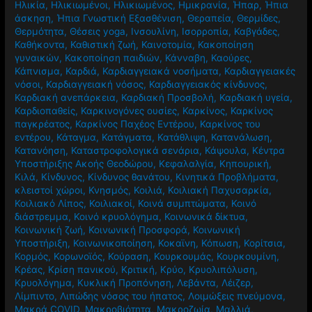
Ηλικία
,
Ηλικιωμένοι
,
Ηλικιωμένος
,
Ημικρανία
,
Ήπαρ
,
Ήπια
άσκηση
,
Ήπια Γνωστική Εξασθένιση
,
Θεραπεία
,
Θερμίδες
,
Θερμότητα
,
Θέσεις yoga
,
Ινσουλίνη
,
Ισορροπία
,
Καβγάδες
,
Καθήκοντα
,
Καθιστική ζωή
,
Καινοτομία
,
Κακοποίηση
γυναικών
,
Κακοποίηση παιδιών
,
Κάνναβη
,
Καούρες
,
Κάπνισμα
,
Καρδιά
,
Καρδιαγγειακά νοσήματα
,
Καρδιαγγειακές
νόσοι
,
Καρδιαγγειακή νόσος
,
Καρδιαγγειακός κίνδυνος
,
Καρδιακή ανεπάρκεια
,
Καρδιακή Προσβολή
,
Καρδιακή υγεία
,
Καρδιοπαθείς
,
Καρκινογόνες ουσίες
,
Καρκίνος
,
Καρκίνος
παγκρέατος
,
Καρκίνος Παχέος Εντέρου
,
Καρκίνος του
εντέρου
,
Κάταγμα
,
Κατάγματα
,
Κατάθλιψη
,
Κατανάλωση
,
Κατανόηση
,
Καταστροφολογικά σενάρια
,
Κάψουλα
,
Κέντρα
Υποστήριξης Ακοής Θεοδώρου
,
Κεφαλαλγία
,
Κηπουρική
,
Κιλά
,
Κίνδυνος
,
Κίνδυνος θανάτου
,
Κινητικά Προβλήματα
,
κλειστοί χώροι
,
Κνησμός
,
Κοιλιά
,
Κοιλιακή Παχυσαρκία
,
Κοιλιακό Λίπος
,
Κοιλιακοί
,
Κοινά συμπτώματα
,
Κοινό
διάστρεμμα
,
Κοινό κρυολόγημα
,
Κοινωνικά δίκτυα
,
Κοινωνική ζωή
,
Κοινωνική Προσφορά
,
Κοινωνική
Υποστήριξη
,
Κοινωνικοποίηση
,
Κοκαϊνη
,
Κόπωση
,
Κορίτσια
,
Κορμός
,
Κορωνοϊός
,
Κούραση
,
Κουρκουμάς
,
Κουρκουμίνη
,
Κρέας
,
Κρίση πανικού
,
Κριτική
,
Κρύο
,
Κρυολιπόλυση
,
Κρυολόγημα
,
Κυκλική Προπόνηση
,
Λεβάντα
,
Λέιζερ
,
Λίμπιντο
,
Λιπώδης νόσος του ήπατος
,
Λοιμώξεις πνεύμονα
,
Μακρά COVID
,
Μακροβιότητα
,
Μακροζωία
,
Μαλλιά
,