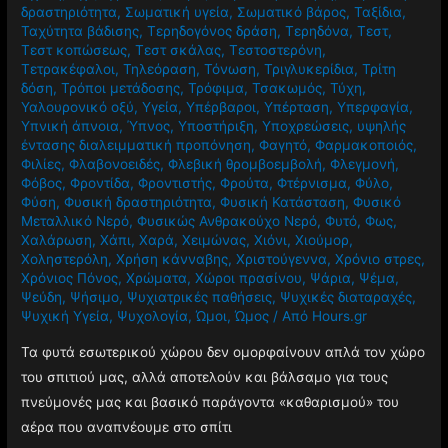
δραστηριότητα
,
Σωματική υγεία
,
Σωματικό βάρος
,
Ταξίδια
,
Ταχύτητα βάδισης
,
Τερηδογόνος δράση
,
Τερηδόνα
,
Τεστ
,
Τεστ κοπώσεως
,
Τεστ σκάλας
,
Τεστοστερόνη
,
Τετρακέφαλοι
,
Τηλεόραση
,
Τόνωση
,
Τριγλυκερίδια
,
Τρίτη
δόση
,
Τρόποι μετάδοσης
,
Τρόφιμα
,
Τσακωμός
,
Τύχη
,
Υαλουρονικό οξύ
,
Υγεία
,
Υπέρβαροι
,
Υπέρταση
,
Υπερφαγία
,
Υπνική άπνοια
,
Ύπνος
,
Υποστήριξη
,
Υποχρεώσεις
,
υψηλής
έντασης διαλειμματική προπόνηση
,
Φαγητό
,
Φαρμακοποιός
,
Φιλίες
,
Φλαβονοειδές
,
Φλεβική θρομβοεμβολή
,
Φλεγμονή
,
Φόβος
,
Φροντίδα
,
Φροντιστής
,
Φρούτα
,
Φτέρνισμα
,
Φύλο
,
Φύση
,
Φυσική δραστηριότητα
,
Φυσική Κατάσταση
,
Φυσικό
Μεταλλικό Νερό
,
Φυσικώς Ανθρακούχο Νερό
,
Φυτό
,
Φως
,
Χαλάρωση
,
Χάπι
,
Χαρά
,
Χειμώνας
,
Χιόνι
,
Χιούμορ
,
Χοληστερόλη
,
Χρήση κάνναβης
,
Χριστούγεννα
,
Χρόνιο στρες
,
Χρόνιος Πόνος
,
Χρώματα
,
Χώροι πρασίνου
,
Ψάρια
,
Ψέμα
,
Ψεύδη
,
Ψήσιμο
,
Ψυχιατρικές παθήσεις
,
Ψυχικές διαταραχές
,
Ψυχική Υγεία
,
Ψυχολογία
,
Ώμοι
,
Ώμος
/ Από
Hours.gr
Τα φυτά εσωτερικού χώρου δεν ομορφαίνουν απλά τον χώρο
του σπιτιού μας, αλλά αποτελούν και βάλσαμο για τους
πνεύμονές μας και βασικό παράγοντα «καθαρισμού» του
αέρα που αναπνέουμε στο σπίτι