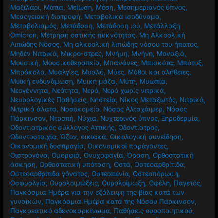
Μαξιλάρι
,
Μάτια
,
Μείωση
,
Μέση
,
Μεσημεριανός ύπνος
,
Μεσογειακή διατροφή
,
Μεταβολικά ισοδύναμα
,
Μεταβολισμός
,
Μετάδοση
,
Μετάδοση ιού
,
Μετάλλαξη
Omicron
,
Μέτρηση οστικής πυκνότητας
,
Μη Αλκοολική
Λιπώδης Νόσος
,
Μη αλκοολική λιπώδης νόσου του ήπατος
,
Μηδέν Νιτρικά
,
Μικρο-στρες
,
Μνήμη
,
Μνήνη
,
Μοναξιά
,
Μουσική
,
Μουσικοθεραπεία
,
Μπανάνες
,
Μπισκότα
,
Μπότοξ
,
Μπρόκολο
,
Μυαλγίες
,
Μυαλό
,
Μύες
,
Μύθοι και αλήθειες
,
Μυϊκή ενδυνάμωση
,
Μυική μάζα
,
Μύτη
,
Μυωπία
,
Νεογέννητα
,
Νεότητα
,
Νερό
,
Νερό χωρίς νιτρικά
,
Νευρολογικές Παθήσεις
,
Νηστεία
,
Νίκος Μεταξωτός
,
Νιτρικά
,
Νιτρικά άλατα
,
Νοσοκομείο
,
Νόσος Αλτσχάιμερ
,
Νόσος
Πάρκινσον
,
Ντροπή
,
Νύχια
,
Νυχτερινός ύπνος
,
Ξηροδερμία
,
Οδοντιατρικός σύλλογος Αττικής
,
Οδοντίατρος
,
Οδοντοστοιχία
,
Όζον
,
οικιακά
,
Οικολογική συνείδηση
,
Οικονομική δυσπραγία
,
Οικονομικοί παράγοντες
,
Οιστρογόνα
,
Ομορφιά
,
Ονυχοφαγία
,
Όραση
,
Ορθοστατική
άσκηση
,
Ορθοστατική υπόταση
,
Οστά
,
Οστεοαρθρίτιδα
,
Οστεοαρθρίτιδα γόνατος
,
Οστεοπενία
,
Οστεοπόρωση
,
Οσφυαλγία
,
Ουρολοιμώξεις
,
Ουρολοίμωξη
,
Οφέλη
,
Παγετός
,
Παγκόσμια Ημέρα για την εξάλειψη της βίας κατά των
γυναικών
,
Παγκόσμια Ημέρα κατά της Νόσου Πάρκινσον
,
Παγκρεατικό αδενοκαρκίνωμα
,
Παθήσεις ουροποιητικού
,