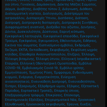
για ύπνο
,
Γυναίκες
,
Δαμάσκηνα
,
Δείκτης Μάζας Σώματος
,
Δέρμα
,
Διαβήτης
,
Διαβήτης τύπου 2
,
Διάγνωση
,
Διάθεση
,
Διαλειμματική νηστεία
,
Διαλογισμός
,
Διάστρεμμα του
αστραγάλου
,
Διαταραχές Ύπνου
,
Διατάσεις
,
Διάταση
,
Διατροφή
,
Διατροφικές διαταραχές
,
Διατροφικές Συνήθειες
,
Διαφραγματική αναπνοή
,
Διοξείδιο του αζώτου
,
Δονήσεις
,
Δόντια
,
Δυσκοιλιότητα
,
Δύσπνοια
,
Εαρινή κόπωση
,
Εγκεφαλική λειτουργία
,
Εγκεφαλικό επεισόδιο
,
Εγκεφαλικό
Τραύμα
,
Εγκέφαλος
,
Εγκυμοσύνη
,
Εθελοντισμός
,
Ειδήσεις
,
Εικόνα του σώματος
,
Εισπνεόμενο εμβόλιο
,
Εκδρομές
,
Έκζεμα
,
ΕΚΠΑ
,
Εκπαίδευση
,
Εκφοβισμός
,
Εκφύλιση ωχράς
κηλίδας
,
Ελευθερία Αναγνωστοπούλου
,
Ελιξίριο
,
Έλλειψη
,
Έλλειψη βιταμίνης
,
Έλλειψη ύπνου
,
Ελληνική Ιατροδικαστική
Εταιρεία
,
Ελληνική Οδοντιατρική Ομοσπονδία
,
Εμβόλια
COVID-19
,
Εμβολιασμός Covid-19
,
Εμβόλιο γρίπης
,
Εμμηνόπαυση
,
Έμμηνος Ρύση
,
Έμφραγμα
,
Ενδυνάμωση
κορμού
,
Ενέργεια
,
Ενεργητικότητα
,
Ενίσχυση
ανοσοποητικού
,
Ενσυνείδητη Διατροφή
,
Ενσυνειδητότητα
,
Έντερο
,
Εξαερισμός
,
Εξάρθρημα ώμου
,
Εξάψεις
,
Εξεταστική
Περίοδος
,
Εορταστικό Τραπέζι
,
Επαρκής ύπνος
,
Επεξεργασμένα τρόφιμα
,
Επικρίσεις
,
Επίσκεψη
,
Επιστημονικές Εξελίξεις
,
Επιχειρηματικά Νέα
,
Εργασιακή
Εξουθένωση
,
Εργασιακός εκφοβισμός
,
Έρευνα
,
Ευεξία
,