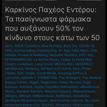
Καρκίνος Παχέος Εντέρου:
Τα πασίγνωστα φάρμακα
που αυξάνουν 50% τον
κίνδυνο στους κάτω των 50
AIDS
,
AQUA Carpatica
,
Blue Monday
,
Burn Out
,
COVID-19
,
DNA
,
doomscrolling
,
Doomsurfing
,
Dr. Age
,
Fake News
,
FDA
,
Fitness
,
Fitness & Wellbeing
,
Herbalife Nutrition
,
HIIT
,
HIV
,
INTERAMERICAN
,
La Roche-Posay
,
Lipikar Eczema Med
Cream
,
Lockdown
,
Long Covid
,
MEDICLINIC
,
MEDIFIRST
,
Mindfulness
,
Moderna
,
Mε ΦροντίΖΩ ΚΑΛΑ
,
Pets
,
Pfizer
,
Pilates
,
SEX
,
Single
,
Social Media
,
Solumag Saffron &
curcumin
,
Sputnik-V
,
SYMMETRIA
,
The Antiagers
,
The Medical
Beauty Center
,
Vegan
,
Vegetarian
,
Video
,
Wu wei
,
Yoga
,
Άγγιγμα
,
Αγκαλιά
,
Άγχος
,
Αγχώδεις διαταραχές
,
Αδυνάτισμα
,
Αέρας
,
Αερόβια Άσκηση
,
Αθηροσκλήρωση
,
Αθηρωμάτωση
,
Άθληση
,
Άθληψη
,
Αιθέρια έλαια
,
Αισθητική
,
Αισιοδοξία
,
Ακαδημία Νευροεπιστημών
,
Ακανόνιστος κύκλος
,
Ακινησία
,
Ακουστικά βαρηκοΐας
,
Αλκοόλ
,
Αλλεργίες
,
Αλτρουισμός
,