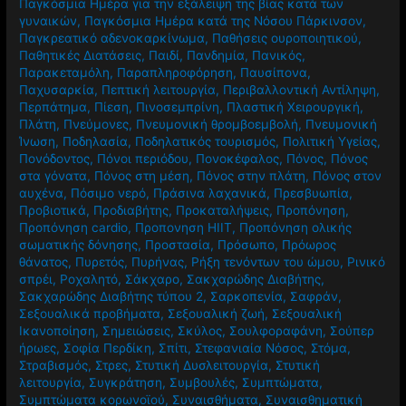
Παγκόσμια Ημέρα για την εξάλειψη της βίας κατά των
γυναικών
,
Παγκόσμια Ημέρα κατά της Νόσου Πάρκινσον
,
Παγκρεατικό αδενοκαρκίνωμα
,
Παθήσεις ουροποιητικού
,
Παθητικές Διατάσεις
,
Παιδί
,
Πανδημία
,
Πανικός
,
Παρακεταμόλη
,
Παραπληροφόρηση
,
Παυσίπονα
,
Παχυσαρκία
,
Πεπτική λειτουργία
,
Περιβαλλοντική Αντίληψη
,
Περπάτημα
,
Πίεση
,
Πινοσεμπρίνη
,
Πλαστική Χειρουργική
,
Πλάτη
,
Πνεύμονες
,
Πνευμονική θρομβοεμβολή
,
Πνευμονική
Ίνωση
,
Ποδηλασία
,
Ποδηλατικός τουρισμός
,
Πολιτική Υγείας
,
Πονόδοντος
,
Πόνοι περιόδου
,
Πονοκέφαλος
,
Πόνος
,
Πόνος
στα γόνατα
,
Πόνος στη μέση
,
Πόνος στην πλάτη
,
Πόνος στον
αυχένα
,
Πόσιμο νερό
,
Πράσινα λαχανικά
,
Πρεσβυωπία
,
Προβιοτικά
,
Προδιαβήτης
,
Προκαταλήψεις
,
Προπόνηση
,
Προπόνηση cardio
,
Προπονηση HIIT
,
Προπόνηση ολικής
σωματικής δόνησης
,
Προστασία
,
Πρόσωπο
,
Πρόωρος
θάνατος
,
Πυρετός
,
Πυρήνας
,
Ρήξη τενόντων του ώμου
,
Ρινικό
σπρέι
,
Ροχαλητό
,
Σάκχαρο
,
Σακχαρώδης Διαβήτης
,
Σακχαρώδης Διαβήτης τύπου 2
,
Σαρκοπενία
,
Σαφράν
,
Σεξουαλικά προβήματα
,
Σεξουαλική ζωή
,
Σεξουαλική
Ικανοποίηση
,
Σημειώσεις
,
Σκύλος
,
Σουλφοραφάνη
,
Σούπερ
ήρωες
,
Σοφία Περδίκη
,
Σπίτι
,
Στεφανιαία Νόσος
,
Στόμα
,
Στραβισμός
,
Στρες
,
Στυτική Δυσλειτουργία
,
Στυτική
λειτουργία
,
Συγκράτηση
,
Συμβουλές
,
Συμπτώματα
,
Συμπτώματα κορωνοϊού
,
Συναισθήματα
,
Συναισθηματική