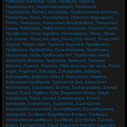
Παθητικές Διατάσεις
,
Παιδί
,
Πανδημία
,
Πανικός
,
Παρακεταμόλη
,
Παραπληροφόρηση
,
Παυσίπονα
,
Παχυσαρκία
,
Πεπτική λειτουργία
,
Περιβαλλοντική Αντίληψη
,
Περπάτημα
,
Πίεση
,
Πινοσεμπρίνη
,
Πλαστική Χειρουργική
,
Πλάτη
,
Πνεύμονες
,
Πνευμονική θρομβοεμβολή
,
Πνευμονική
Ίνωση
,
Ποδηλασία
,
Ποδηλατικός τουρισμός
,
Πολιτική Υγείας
,
Πονόδοντος
,
Πόνοι περιόδου
,
Πονοκέφαλος
,
Πόνος
,
Πόνος
στα γόνατα
,
Πόνος στη μέση
,
Πόνος στην πλάτη
,
Πόνος στον
αυχένα
,
Πόσιμο νερό
,
Πράσινα λαχανικά
,
Πρεσβυωπία
,
Προβιοτικά
,
Προδιαβήτης
,
Προκαταλήψεις
,
Προπόνηση
,
Προπόνηση cardio
,
Προπονηση HIIT
,
Προπόνηση ολικής
σωματικής δόνησης
,
Προστασία
,
Πρόσωπο
,
Πρόωρος
θάνατος
,
Πυρετός
,
Πυρήνας
,
Ρήξη τενόντων του ώμου
,
Ρινικό
σπρέι
,
Ροχαλητό
,
Σάκχαρο
,
Σακχαρώδης Διαβήτης
,
Σακχαρώδης Διαβήτης τύπου 2
,
Σαρκοπενία
,
Σαφράν
,
Σεξουαλικά προβήματα
,
Σεξουαλική ζωή
,
Σεξουαλική
Ικανοποίηση
,
Σημειώσεις
,
Σκύλος
,
Σουλφοραφάνη
,
Σούπερ
ήρωες
,
Σοφία Περδίκη
,
Σπίτι
,
Στεφανιαία Νόσος
,
Στόμα
,
Στραβισμός
,
Στρες
,
Στυτική Δυσλειτουργία
,
Στυτική
λειτουργία
,
Συγκράτηση
,
Συμβουλές
,
Συμπτώματα
,
Συμπτώματα κορωνοϊού
,
Συναισθήματα
,
Συναισθηματική
υπερφαγία
,
Σύνδρομο Ευερέθιστου Εντέρου
,
Σύνδρομο
πολυκυστικών ωοθηκών
,
Συνήθειες
,
Συντήρηση
,
Σχέσεις
,
Σχέση
,
Σχιζοφρένεια
,
Σώμα
,
Σωματική Άσκηση
,
Σωματική