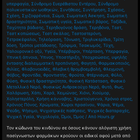
υπερφαγία
,
Σύνδρομο Ευερέθιστου Εντέρου
,
Σύνδρομο
πολυκυστικών ωοθηκών
,
Συνήθειες
,
Συντήρηση
,
Σχέσεις
,
Σχέση
,
Σχιζοφρένεια
,
Σώμα
,
Σωματική Άσκηση
,
Σωματική
δραστηριότητα
,
Σωματική υγεία
,
Σωματικό βάρος
,
Ταξίδια
,
Ταχύτητα βάδισης
,
Τερηδογόνος δράση
,
Τερηδόνα
,
Τεστ
,
Τεστ κοπώσεως
,
Τεστ σκάλας
,
Τεστοστερόνη
,
Τετρακέφαλοι
,
Τηλεόραση
,
Τόνωση
,
Τριγλυκερίδια
,
Τρίτη
δόση
,
Τρόποι μετάδοσης
,
Τρόφιμα
,
Τσακωμός
,
Τύχη
,
Υαλουρονικό οξύ
,
Υγεία
,
Υπέρβαροι
,
Υπέρταση
,
Υπερφαγία
,
Υπνική άπνοια
,
Ύπνος
,
Υποστήριξη
,
Υποχρεώσεις
,
υψηλής
έντασης διαλειμματική προπόνηση
,
Φαγητό
,
Φαρμακοποιός
,
Φιλίες
,
Φλαβονοειδές
,
Φλεβική θρομβοεμβολή
,
Φλεγμονή
,
Φόβος
,
Φροντίδα
,
Φροντιστής
,
Φρούτα
,
Φτέρνισμα
,
Φύλο
,
Φύση
,
Φυσική δραστηριότητα
,
Φυσική Κατάσταση
,
Φυσικό
Μεταλλικό Νερό
,
Φυσικώς Ανθρακούχο Νερό
,
Φυτό
,
Φως
,
Χαλάρωση
,
Χάπι
,
Χαρά
,
Χειμώνας
,
Χιόνι
,
Χιούμορ
,
Χοληστερόλη
,
Χρήση κάνναβης
,
Χριστούγεννα
,
Χρόνιο στρες
,
Χρόνιος Πόνος
,
Χρώματα
,
Χώροι πρασίνου
,
Ψάρια
,
Ψέμα
,
Ψεύδη
,
Ψήσιμο
,
Ψυχιατρικές παθήσεις
,
Ψυχικές διαταραχές
,
Ψυχική Υγεία
,
Ψυχολογία
,
Ώμοι
,
Ώμος
/ Από
Hours.gr
Τον κώδωνα του κινδύνου σε όσους κάνουν αλόγιστη χρήση
πασίγνωστων φαρμάκων κρούουν οι ειδικοί αφού μετά από