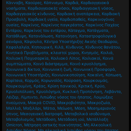
Κάνναβη
,
Καούρες
,
Κάπνισμα
,
Καρδιά
,
Καρδιαγγειακά
νοσήματα
,
Καρδιαγγειακές νόσοι
,
Καρδιαγγειακή νόσος
,
Καρδιαγγειακός κίνδυνος
,
Καρδιακή ανεπάρκεια
,
Καρδιακή
Προσβολή
,
Καρδιακή υγεία
,
Καρδιοπαθείς
,
Καρκινογόνες
ουσίες
,
Καρκίνος
,
Καρκίνος παγκρέατος
,
Καρκίνος Παχέος
Εντέρου
,
Καρκίνος του εντέρου
,
Κάταγμα
,
Κατάγματα
,
Κατάθλιψη
,
Κατανάλωση
,
Κατανόηση
,
Καταστροφολογικά
σενάρια
,
Κάψουλα
,
Κέντρα Υποστήριξης Ακοής Θεοδώρου
,
Κεφαλαλγία
,
Κηπουρική
,
Κιλά
,
Κίνδυνος
,
Κίνδυνος θανάτου
,
Κινητικά Προβλήματα
,
κλειστοί χώροι
,
Κνησμός
,
Κοιλιά
,
Κοιλιακή Παχυσαρκία
,
Κοιλιακό Λίπος
,
Κοιλιακοί
,
Κοινά
συμπτώματα
,
Κοινό διάστρεμμα
,
Κοινό κρυολόγημα
,
Κοινωνικά δίκτυα
,
Κοινωνική ζωή
,
Κοινωνική Προσφορά
,
Κοινωνική Υποστήριξη
,
Κοινωνικοποίηση
,
Κοκαϊνη
,
Κόπωση
,
Κορίτσια
,
Κορμός
,
Κορωνοϊός
,
Κούραση
,
Κουρκουμάς
,
Κουρκουμίνη
,
Κρέας
,
Κρίση πανικού
,
Κριτική
,
Κρύο
,
Κρυολιπόλυση
,
Κρυολόγημα
,
Κυκλική Προπόνηση
,
Λεβάντα
,
Λέιζερ
,
Λίμπιντο
,
Λιπώδης νόσος του ήπατος
,
Λοιμώξεις
πνεύμονα
,
Μακρά COVID
,
Μακροβιότητα
,
Μακροζωία
,
Μαλλιά
,
Μαξιλάρι
,
Μάτια
,
Μείωση
,
Μέση
,
Μεσημεριανός
ύπνος
,
Μεσογειακή διατροφή
,
Μεταβολικά ισοδύναμα
,
Μεταβολισμός
,
Μετάδοση
,
Μετάδοση ιού
,
Μετάλλαξη
Omicron
,
Μέτρηση οστικής πυκνότητας
,
Μη Αλκοολική
Λιπώδης Νόσος
,
Μη αλκοολική λιπώδης νόσου του ήπατος
,