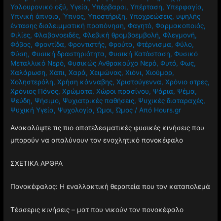
Υαλουρονικό οξύ
,
Υγεία
,
Υπέρβαροι
,
Υπέρταση
,
Υπερφαγία
,
Υπνική άπνοια
,
Ύπνος
,
Υποστήριξη
,
Υποχρεώσεις
,
υψηλής
έντασης διαλειμματική προπόνηση
,
Φαγητό
,
Φαρμακοποιός
,
Φιλίες
,
Φλαβονοειδές
,
Φλεβική θρομβοεμβολή
,
Φλεγμονή
,
Φόβος
,
Φροντίδα
,
Φροντιστής
,
Φρούτα
,
Φτέρνισμα
,
Φύλο
,
Φύση
,
Φυσική δραστηριότητα
,
Φυσική Κατάσταση
,
Φυσικό
Μεταλλικό Νερό
,
Φυσικώς Ανθρακούχο Νερό
,
Φυτό
,
Φως
,
Χαλάρωση
,
Χάπι
,
Χαρά
,
Χειμώνας
,
Χιόνι
,
Χιούμορ
,
Χοληστερόλη
,
Χρήση κάνναβης
,
Χριστούγεννα
,
Χρόνιο στρες
,
Χρόνιος Πόνος
,
Χρώματα
,
Χώροι πρασίνου
,
Ψάρια
,
Ψέμα
,
Ψεύδη
,
Ψήσιμο
,
Ψυχιατρικές παθήσεις
,
Ψυχικές διαταραχές
,
Ψυχική Υγεία
,
Ψυχολογία
,
Ώμοι
,
Ώμος
/ Από
Hours.gr
Ανακαλύψτε τις πιο αποτελεσματικές φυσικές κινήσεις που
μπορούν να απαλύνουν τον ενοχλητικό πονοκέφαλο
ΣΧΕΤΙΚΑ ΑΡΘΡΑ
Πονοκέφαλος: Η εναλλακτική θεραπεία που τον καταπολεμά
Τέσσερις κινήσεις – ματ που νικούν τον πονοκέφαλο