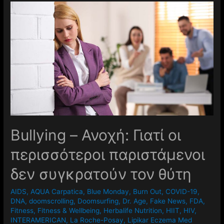
Βullying – Ανοχή: Γιατί οι
περισσότεροι παριστάμενοι
δεν συγκρατούν τον θύτη
AIDS
,
AQUA Carpatica
,
Blue Monday
,
Burn Out
,
COVID-19
,
DNA
,
doomscrolling
,
Doomsurfing
,
Dr. Age
,
Fake News
,
FDA
,
Fitness
,
Fitness & Wellbeing
,
Herbalife Nutrition
,
HIIT
,
HIV
,
INTERAMERICAN
,
La Roche-Posay
,
Lipikar Eczema Med