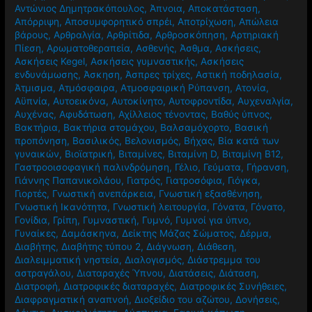
Αντώνιος Δημητρακόπουλος
,
Άπνοια
,
Αποκατάσταση
,
Απόρριψη
,
Αποσυμφορητικό σπρέι
,
Αποτρίχωση
,
Απώλεια
βάρους
,
Αρθραλγία
,
Αρθρίτιδα
,
Αρθροσκόπηση
,
Αρτηριακή
Πίεση
,
Αρωματοθεραπεία
,
Ασθενής
,
Άσθμα
,
Ασκήσεις
,
Ασκήσεις Kegel
,
Ασκήσεις γυμναστικής
,
Ασκήσεις
ενδυνάμωσης
,
Άσκηση
,
Άσπρες τρίχες
,
Αστική ποδηλασία
,
Άτμισμα
,
Ατμόσφαιρα
,
Ατμοσφαιρική Ρύπανση
,
Ατονία
,
Αϋπνία
,
Αυτοεικόνα
,
Αυτοκίνητο
,
Αυτοφροντίδα
,
Αυχεναλγία
,
Αυχένας
,
Αφυδάτωση
,
Αχίλλειος τένοντας
,
Βαθύς ύπνος
,
Βακτήρια
,
Βακτήρια στομάχου
,
Βαλσαμόχορτο
,
Βασική
προπόνηση
,
Βασιλικός
,
Βελονισμός
,
Βήχας
,
Βία κατά των
γυναικών
,
Βιοϊατρική
,
Βιταμίνες
,
Βιταμίνη D
,
Βιταμίνη Β12
,
Γαστροοισοφαγική παλινδρόμηση
,
Γέλιο
,
Γεύματα
,
Γήρανση
,
Γιάννης Παπανικολάου
,
Γιατρός
,
Γιατροσόφια
,
Γιόγκα
,
Γιορτές
,
Γνωστική ανεπάρκεια
,
Γνωστική εξασθένηση
,
Γνωστική Ικανότητα
,
Γνωστική λειτουργία
,
Γόνατα
,
Γόνατο
,
Γονίδια
,
Γρίπη
,
Γυμναστική
,
Γυμνό
,
Γυμνοί για ύπνο
,
Γυναίκες
,
Δαμάσκηνα
,
Δείκτης Μάζας Σώματος
,
Δέρμα
,
Διαβήτης
,
Διαβήτης τύπου 2
,
Διάγνωση
,
Διάθεση
,
Διαλειμματική νηστεία
,
Διαλογισμός
,
Διάστρεμμα του
αστραγάλου
,
Διαταραχές Ύπνου
,
Διατάσεις
,
Διάταση
,
Διατροφή
,
Διατροφικές διαταραχές
,
Διατροφικές Συνήθειες
,
Διαφραγματική αναπνοή
,
Διοξείδιο του αζώτου
,
Δονήσεις
,