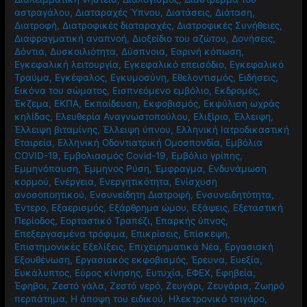
αστραγάλου
,
Διαταραχές Ύπνου
,
Διατάσεις
,
Διάταση
,
Διατροφή
,
Διατροφικές διαταραχές
,
Διατροφικές Συνήθειες
,
Διαφραγματική αναπνοή
,
Διοξείδιο του αζώτου
,
Δονήσεις
,
Δόντια
,
Δυσκοιλιότητα
,
Δύσπνοια
,
Εαρινή κόπωση
,
Εγκεφαλική λειτουργία
,
Εγκεφαλικό επεισόδιο
,
Εγκεφαλικό
Τραύμα
,
Εγκέφαλος
,
Εγκυμοσύνη
,
Εθελοντισμός
,
Ειδήσεις
,
Εικόνα του σώματος
,
Εισπνεόμενο εμβόλιο
,
Εκδρομές
,
Έκζεμα
,
ΕΚΠΑ
,
Εκπαίδευση
,
Εκφοβισμός
,
Εκφύλιση ωχράς
κηλίδας
,
Ελευθερία Αναγνωστοπούλου
,
Ελιξίριο
,
Έλλειψη
,
Έλλειψη βιταμίνης
,
Έλλειψη ύπνου
,
Ελληνική Ιατροδικαστική
Εταιρεία
,
Ελληνική Οδοντιατρική Ομοσπονδία
,
Εμβόλια
COVID-19
,
Εμβολιασμός Covid-19
,
Εμβόλιο γρίπης
,
Εμμηνόπαυση
,
Έμμηνος Ρύση
,
Έμφραγμα
,
Ενδυνάμωση
κορμού
,
Ενέργεια
,
Ενεργητικότητα
,
Ενίσχυση
ανοσοποητικού
,
Ενσυνείδητη Διατροφή
,
Ενσυνειδητότητα
,
Έντερο
,
Εξαερισμός
,
Εξάρθρημα ώμου
,
Εξάψεις
,
Εξεταστική
Περίοδος
,
Εορταστικό Τραπέζι
,
Επαρκής ύπνος
,
Επεξεργασμένα τρόφιμα
,
Επικρίσεις
,
Επίσκεψη
,
Επιστημονικές Εξελίξεις
,
Επιχειρηματικά Νέα
,
Εργασιακή
Εξουθένωση
,
Εργασιακός εκφοβισμός
,
Έρευνα
,
Ευεξία
,
Ευκάλυπτος
,
Εύρος κίνησης
,
Ευτυχία
,
ΕΦΕΧ
,
Εφηβεία
,
Έφηβοι
,
Ζεστό γάλα
,
Ζεστό νερό
,
Ζευγάρι
,
Ζευγάρια
,
Ζωηρό
περπάτημα
,
Η άποψη του ειδικού
,
Ηλεκτρονικό τσιγάρο
,