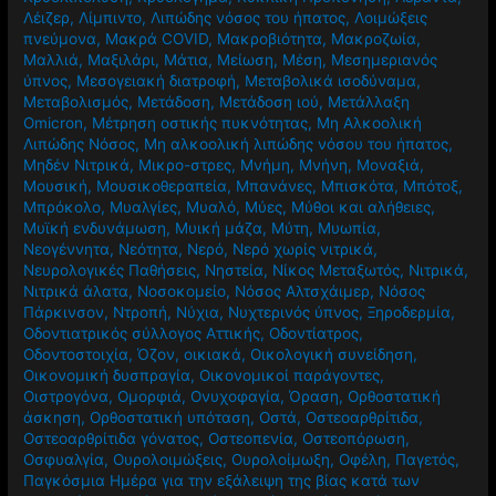
Λέιζερ
,
Λίμπιντο
,
Λιπώδης νόσος του ήπατος
,
Λοιμώξεις
πνεύμονα
,
Μακρά COVID
,
Μακροβιότητα
,
Μακροζωία
,
Μαλλιά
,
Μαξιλάρι
,
Μάτια
,
Μείωση
,
Μέση
,
Μεσημεριανός
ύπνος
,
Μεσογειακή διατροφή
,
Μεταβολικά ισοδύναμα
,
Μεταβολισμός
,
Μετάδοση
,
Μετάδοση ιού
,
Μετάλλαξη
Omicron
,
Μέτρηση οστικής πυκνότητας
,
Μη Αλκοολική
Λιπώδης Νόσος
,
Μη αλκοολική λιπώδης νόσου του ήπατος
,
Μηδέν Νιτρικά
,
Μικρο-στρες
,
Μνήμη
,
Μνήνη
,
Μοναξιά
,
Μουσική
,
Μουσικοθεραπεία
,
Μπανάνες
,
Μπισκότα
,
Μπότοξ
,
Μπρόκολο
,
Μυαλγίες
,
Μυαλό
,
Μύες
,
Μύθοι και αλήθειες
,
Μυϊκή ενδυνάμωση
,
Μυική μάζα
,
Μύτη
,
Μυωπία
,
Νεογέννητα
,
Νεότητα
,
Νερό
,
Νερό χωρίς νιτρικά
,
Νευρολογικές Παθήσεις
,
Νηστεία
,
Νίκος Μεταξωτός
,
Νιτρικά
,
Νιτρικά άλατα
,
Νοσοκομείο
,
Νόσος Αλτσχάιμερ
,
Νόσος
Πάρκινσον
,
Ντροπή
,
Νύχια
,
Νυχτερινός ύπνος
,
Ξηροδερμία
,
Οδοντιατρικός σύλλογος Αττικής
,
Οδοντίατρος
,
Οδοντοστοιχία
,
Όζον
,
οικιακά
,
Οικολογική συνείδηση
,
Οικονομική δυσπραγία
,
Οικονομικοί παράγοντες
,
Οιστρογόνα
,
Ομορφιά
,
Ονυχοφαγία
,
Όραση
,
Ορθοστατική
άσκηση
,
Ορθοστατική υπόταση
,
Οστά
,
Οστεοαρθρίτιδα
,
Οστεοαρθρίτιδα γόνατος
,
Οστεοπενία
,
Οστεοπόρωση
,
Οσφυαλγία
,
Ουρολοιμώξεις
,
Ουρολοίμωξη
,
Οφέλη
,
Παγετός
,
Παγκόσμια Ημέρα για την εξάλειψη της βίας κατά των