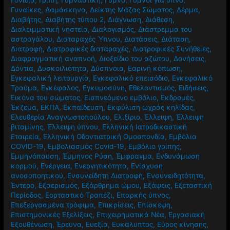
Γυναίκες
,
Δαμάσκηνα
,
Δείκτης Μάζας Σώματος
,
Δέρμα
,
Διαβήτης
,
Διαβήτης τύπου 2
,
Διάγνωση
,
Διάθεση
,
Διαλειμματική νηστεία
,
Διαλογισμός
,
Διάστρεμμα του
αστραγάλου
,
Διαταραχές Ύπνου
,
Διατάσεις
,
Διάταση
,
Διατροφή
,
Διατροφικές διαταραχές
,
Διατροφικές Συνήθειες
,
Διαφραγματική αναπνοή
,
Διοξείδιο του αζώτου
,
Δονήσεις
,
Δόντια
,
Δυσκοιλιότητα
,
Δύσπνοια
,
Εαρινή κόπωση
,
Εγκεφαλική λειτουργία
,
Εγκεφαλικό επεισόδιο
,
Εγκεφαλικό
Τραύμα
,
Εγκέφαλος
,
Εγκυμοσύνη
,
Εθελοντισμός
,
Ειδήσεις
,
Εικόνα του σώματος
,
Εισπνεόμενο εμβόλιο
,
Εκδρομές
,
Έκζεμα
,
ΕΚΠΑ
,
Εκπαίδευση
,
Εκφύλιση ωχράς κηλίδας
,
Ελευθερία Αναγνωστοπούλου
,
Ελιξίριο
,
Έλλειψη
,
Έλλειψη
βιταμίνης
,
Έλλειψη ύπνου
,
Ελληνική Ιατροδικαστική
Εταιρεία
,
Ελληνική Οδοντιατρική Ομοσπονδία
,
Εμβόλια
COVID-19
,
Εμβολιασμός Covid-19
,
Εμβόλιο γρίπης
,
Εμμηνόπαυση
,
Έμμηνος Ρύση
,
Έμφραγμα
,
Ενδυνάμωση
κορμού
,
Ενέργεια
,
Ενεργητικότητα
,
Ενίσχυση
ανοσοποητικού
,
Ενσυνείδητη Διατροφή
,
Ενσυνειδητότητα
,
Έντερο
,
Εξαερισμός
,
Εξάρθρημα ώμου
,
Εξάψεις
,
Εξεταστική
Περίοδος
,
Εορταστικό Τραπέζι
,
Επαρκής ύπνος
,
Επεξεργασμένα τρόφιμα
,
Επικρίσεις
,
Επίσκεψη
,
Επιστημονικές Εξελίξεις
,
Επιχειρηματικά Νέα
,
Εργασιακή
Εξουθένωση
,
Έρευνα
,
Ευεξία
,
Ευκάλυπτος
,
Εύρος κίνησης
,