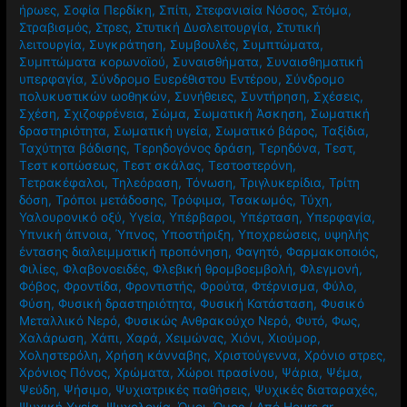
ήρωες
,
Σοφία Περδίκη
,
Σπίτι
,
Στεφανιαία Νόσος
,
Στόμα
,
Στραβισμός
,
Στρες
,
Στυτική Δυσλειτουργία
,
Στυτική
λειτουργία
,
Συγκράτηση
,
Συμβουλές
,
Συμπτώματα
,
Συμπτώματα κορωνοϊού
,
Συναισθήματα
,
Συναισθηματική
υπερφαγία
,
Σύνδρομο Ευερέθιστου Εντέρου
,
Σύνδρομο
πολυκυστικών ωοθηκών
,
Συνήθειες
,
Συντήρηση
,
Σχέσεις
,
Σχέση
,
Σχιζοφρένεια
,
Σώμα
,
Σωματική Άσκηση
,
Σωματική
δραστηριότητα
,
Σωματική υγεία
,
Σωματικό βάρος
,
Ταξίδια
,
Ταχύτητα βάδισης
,
Τερηδογόνος δράση
,
Τερηδόνα
,
Τεστ
,
Τεστ κοπώσεως
,
Τεστ σκάλας
,
Τεστοστερόνη
,
Τετρακέφαλοι
,
Τηλεόραση
,
Τόνωση
,
Τριγλυκερίδια
,
Τρίτη
δόση
,
Τρόποι μετάδοσης
,
Τρόφιμα
,
Τσακωμός
,
Τύχη
,
Υαλουρονικό οξύ
,
Υγεία
,
Υπέρβαροι
,
Υπέρταση
,
Υπερφαγία
,
Υπνική άπνοια
,
Ύπνος
,
Υποστήριξη
,
Υποχρεώσεις
,
υψηλής
έντασης διαλειμματική προπόνηση
,
Φαγητό
,
Φαρμακοποιός
,
Φιλίες
,
Φλαβονοειδές
,
Φλεβική θρομβοεμβολή
,
Φλεγμονή
,
Φόβος
,
Φροντίδα
,
Φροντιστής
,
Φρούτα
,
Φτέρνισμα
,
Φύλο
,
Φύση
,
Φυσική δραστηριότητα
,
Φυσική Κατάσταση
,
Φυσικό
Μεταλλικό Νερό
,
Φυσικώς Ανθρακούχο Νερό
,
Φυτό
,
Φως
,
Χαλάρωση
,
Χάπι
,
Χαρά
,
Χειμώνας
,
Χιόνι
,
Χιούμορ
,
Χοληστερόλη
,
Χρήση κάνναβης
,
Χριστούγεννα
,
Χρόνιο στρες
,
Χρόνιος Πόνος
,
Χρώματα
,
Χώροι πρασίνου
,
Ψάρια
,
Ψέμα
,
Ψεύδη
,
Ψήσιμο
,
Ψυχιατρικές παθήσεις
,
Ψυχικές διαταραχές
,
Ψυχική Υγεία
,
Ψυχολογία
,
Ώμοι
,
Ώμος
/ Από
Hours.gr