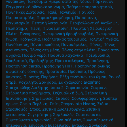
γυναικών
,
Παγκόσμια Ημέρα κατά της Νόσου Πάρκινσον
,
Παγκρεατικό αδενοκαρκίνωμα
,
Παθήσεις ουροποιητικού
,
Παθητικές Διατάσεις
,
Παιδί
,
Πανδημία
,
Πανικός
,
Παρακεταμόλη
,
Παραπληροφόρηση
,
Παυσίπονα
,
Παχυσαρκία
,
Πεπτική λειτουργία
,
Περιβαλλοντική Αντίληψη
,
Περπάτημα
,
Πίεση
,
Πινοσεμπρίνη
,
Πλαστική Χειρουργική
,
Πλάτη
,
Πνεύμονες
,
Πνευμονική θρομβοεμβολή
,
Πνευμονική
Ίνωση
,
Ποδηλασία
,
Ποδηλατικός τουρισμός
,
Πολιτική Υγείας
,
Πονόδοντος
,
Πόνοι περιόδου
,
Πονοκέφαλος
,
Πόνος
,
Πόνος
στα γόνατα
,
Πόνος στη μέση
,
Πόνος στην πλάτη
,
Πόνος στον
αυχένα
,
Πόσιμο νερό
,
Πράσινα λαχανικά
,
Πρεσβυωπία
,
Προβιοτικά
,
Προδιαβήτης
,
Προκαταλήψεις
,
Προπόνηση
,
Προπόνηση cardio
,
Προπονηση HIIT
,
Προπόνηση ολικής
σωματικής δόνησης
,
Προστασία
,
Πρόσωπο
,
Πρόωρος
θάνατος
,
Πυρετός
,
Πυρήνας
,
Ρήξη τενόντων του ώμου
,
Ρινικό
σπρέι
,
Ροχαλητό
,
Σάκχαρο
,
Σακχαρώδης Διαβήτης
,
Σακχαρώδης Διαβήτης τύπου 2
,
Σαρκοπενία
,
Σαφράν
,
Σεξουαλικά προβήματα
,
Σεξουαλική ζωή
,
Σεξουαλική
Ικανοποίηση
,
Σημειώσεις
,
Σκύλος
,
Σουλφοραφάνη
,
Σούπερ
ήρωες
,
Σοφία Περδίκη
,
Σπίτι
,
Στεφανιαία Νόσος
,
Στόμα
,
Στραβισμός
,
Στρες
,
Στυτική Δυσλειτουργία
,
Στυτική
λειτουργία
,
Συγκράτηση
,
Συμβουλές
,
Συμπτώματα
,
Συμπτώματα κορωνοϊού
,
Συναισθήματα
,
Συναισθηματική
υπερφαγία
,
Σύνδρομο Ευερέθιστου Εντέρου
,
Σύνδρομο