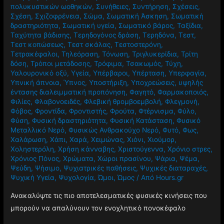
πολυκυστικών ωοθηκών
,
Συνήθειες
,
Συντήρηση
,
Σχέσεις
,
Σχέση
,
Σχιζοφρένεια
,
Σώμα
,
Σωματική Άσκηση
,
Σωματική
δραστηριότητα
,
Σωματική υγεία
,
Σωματικό βάρος
,
Ταξίδια
,
Ταχύτητα βάδισης
,
Τερηδογόνος δράση
,
Τερηδόνα
,
Τεστ
,
Τεστ κοπώσεως
,
Τεστ σκάλας
,
Τεστοστερόνη
,
Τετρακέφαλοι
,
Τηλεόραση
,
Τόνωση
,
Τριγλυκερίδια
,
Τρίτη
δόση
,
Τρόποι μετάδοσης
,
Τρόφιμα
,
Τσακωμός
,
Τύχη
,
Υαλουρονικό οξύ
,
Υγεία
,
Υπέρβαροι
,
Υπέρταση
,
Υπερφαγία
,
Υπνική άπνοια
,
Ύπνος
,
Υποστήριξη
,
Υποχρεώσεις
,
υψηλής
έντασης διαλειμματική προπόνηση
,
Φαγητό
,
Φαρμακοποιός
,
Φιλίες
,
Φλαβονοειδές
,
Φλεβική θρομβοεμβολή
,
Φλεγμονή
,
Φόβος
,
Φροντίδα
,
Φροντιστής
,
Φρούτα
,
Φτέρνισμα
,
Φύλο
,
Φύση
,
Φυσική δραστηριότητα
,
Φυσική Κατάσταση
,
Φυσικό
Μεταλλικό Νερό
,
Φυσικώς Ανθρακούχο Νερό
,
Φυτό
,
Φως
,
Χαλάρωση
,
Χάπι
,
Χαρά
,
Χειμώνας
,
Χιόνι
,
Χιούμορ
,
Χοληστερόλη
,
Χρήση κάνναβης
,
Χριστούγεννα
,
Χρόνιο στρες
,
Χρόνιος Πόνος
,
Χρώματα
,
Χώροι πρασίνου
,
Ψάρια
,
Ψέμα
,
Ψεύδη
,
Ψήσιμο
,
Ψυχιατρικές παθήσεις
,
Ψυχικές διαταραχές
,
Ψυχική Υγεία
,
Ψυχολογία
,
Ώμοι
,
Ώμος
/ Από
Hours.gr
Ανακαλύψτε τις πιο αποτελεσματικές φυσικές κινήσεις που
μπορούν να απαλύνουν τον ενοχλητικό πονοκέφαλο