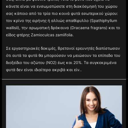
κάνετε είναι να ενσωματώσετε στη διακόσμησή του χώρου
σας κάποιο από τα τρία πιο κοινά φυτά εσωτερικού χώρου:
τον κρίνο της ειρήνης ή αλλιώς σπαθίφυλλο (Spathiphyllum
wallisii), την αρωματική δράκαινα (Dracaena fragrans) και το
είδος φτέρης Zamioculcas zamiifolia.
Σε εργαστηριακές δοκιμές, Βρετανοί ερευνητές διαπίστωσαν
ότι αυτά τα φυτά θα μπορούσαν να μειώσουν τα επίπεδα του
διοξείδιο του αζώτου (NO2) έως και 20%. Τα συγκεκριμένα
φυτά δεν είναι ιδιαίτερα ακριβά και είν..