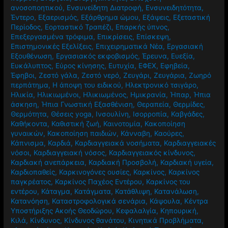
ανοσοποητικού
,
Ενσυνείδητη Διατροφή
,
Ενσυνειδητότητα
,
Έντερο
,
Εξαερισμός
,
Εξάρθρημα ώμου
,
Εξάψεις
,
Εξεταστική
Περίοδος
,
Εορταστικό Τραπέζι
,
Επαρκής ύπνος
,
Επεξεργασμένα τρόφιμα
,
Επικρίσεις
,
Επίσκεψη
,
Επιστημονικές Εξελίξεις
,
Επιχειρηματικά Νέα
,
Εργασιακή
Εξουθένωση
,
Εργασιακός εκφοβισμός
,
Έρευνα
,
Ευεξία
,
Ευκάλυπτος
,
Εύρος κίνησης
,
Ευτυχία
,
ΕΦΕΧ
,
Εφηβεία
,
Έφηβοι
,
Ζεστό γάλα
,
Ζεστό νερό
,
Ζευγάρι
,
Ζευγάρια
,
Ζωηρό
περπάτημα
,
Η άποψη του ειδικού
,
Ηλεκτρονικό τσιγάρο
,
Ηλικία
,
Ηλικιωμένοι
,
Ηλικιωμένος
,
Ημικρανία
,
Ήπαρ
,
Ήπια
άσκηση
,
Ήπια Γνωστική Εξασθένιση
,
Θεραπεία
,
Θερμίδες
,
Θερμότητα
,
Θέσεις yoga
,
Ινσουλίνη
,
Ισορροπία
,
Καβγάδες
,
Καθήκοντα
,
Καθιστική ζωή
,
Καινοτομία
,
Κακοποίηση
γυναικών
,
Κακοποίηση παιδιών
,
Κάνναβη
,
Καούρες
,
Κάπνισμα
,
Καρδιά
,
Καρδιαγγειακά νοσήματα
,
Καρδιαγγειακές
νόσοι
,
Καρδιαγγειακή νόσος
,
Καρδιαγγειακός κίνδυνος
,
Καρδιακή ανεπάρκεια
,
Καρδιακή Προσβολή
,
Καρδιακή υγεία
,
Καρδιοπαθείς
,
Καρκινογόνες ουσίες
,
Καρκίνος
,
Καρκίνος
παγκρέατος
,
Καρκίνος Παχέος Εντέρου
,
Καρκίνος του
εντέρου
,
Κάταγμα
,
Κατάγματα
,
Κατάθλιψη
,
Κατανάλωση
,
Κατανόηση
,
Καταστροφολογικά σενάρια
,
Κάψουλα
,
Κέντρα
Υποστήριξης Ακοής Θεοδώρου
,
Κεφαλαλγία
,
Κηπουρική
,
Κιλά
,
Κίνδυνος
,
Κίνδυνος θανάτου
,
Κινητικά Προβλήματα
,