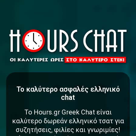
To καλύτερο
α
σ
φ
α
λ
έ
ς
ελληνικό
chat
Το Hours.gr Greek Chat είναι
καλύτερο δωρεάν ελληνικό τσατ για
συζητήσεις, φιλίες και γνωριμίες!