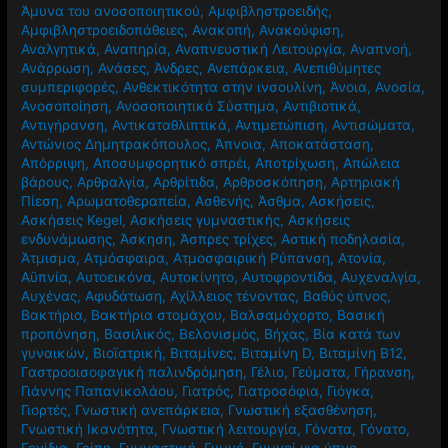
Άμυνα του ανοσοποιητικού
,
Αμφιβληστροειδής
,
Αμφιβληστροειδοπάθειες
,
Ανακοπή
,
Ανακούφιση
,
Αναλγητικά
,
Αναπηρία
,
Αναπνευστική Λειτουργία
,
Αναπνοή
,
Ανάρρωση
,
Ανάσες
,
Άνδρες
,
Ανεπάρκεια
,
Ανεπιθύμητες
συμπεριφορές
,
Ανθεκτικότητα στην ινσουλίνη
,
Άνοια
,
Ανοσία
,
Ανοσοποίηση
,
Ανοσοποιητικό Σύστημα
,
Αντιβιοτικά
,
Αντιγήρανση
,
Αντικαταθλιπτικά
,
Αντιμετώπιση
,
Αντισώματα
,
Αντώνιος Δημητρακόπουλος
,
Άπνοια
,
Αποκατάσταση
,
Απόρριψη
,
Αποσυμφορητικό σπρέι
,
Αποτρίχωση
,
Απώλεια
βάρους
,
Αρθραλγία
,
Αρθρίτιδα
,
Αρθροσκόπηση
,
Αρτηριακή
Πίεση
,
Αρωματοθεραπεία
,
Ασθενής
,
Άσθμα
,
Ασκήσεις
,
Ασκήσεις Kegel
,
Ασκήσεις γυμναστικής
,
Ασκήσεις
ενδυνάμωσης
,
Άσκηση
,
Άσπρες τρίχες
,
Αστική ποδηλασία
,
Άτμισμα
,
Ατμόσφαιρα
,
Ατμοσφαιρική Ρύπανση
,
Ατονία
,
Αϋπνία
,
Αυτοεικόνα
,
Αυτοκίνητο
,
Αυτοφροντίδα
,
Αυχεναλγία
,
Αυχένας
,
Αφυδάτωση
,
Αχίλλειος τένοντας
,
Βαθύς ύπνος
,
Βακτήρια
,
Βακτήρια στομάχου
,
Βαλσαμόχορτο
,
Βασική
προπόνηση
,
Βασιλικός
,
Βελονισμός
,
Βήχας
,
Βία κατά των
γυναικών
,
Βιοϊατρική
,
Βιταμίνες
,
Βιταμίνη D
,
Βιταμίνη Β12
,
Γαστροοισοφαγική παλινδρόμηση
,
Γέλιο
,
Γεύματα
,
Γήρανση
,
Γιάννης Παπανικολάου
,
Γιατρός
,
Γιατροσόφια
,
Γιόγκα
,
Γιορτές
,
Γνωστική ανεπάρκεια
,
Γνωστική εξασθένηση
,
Γνωστική Ικανότητα
,
Γνωστική λειτουργία
,
Γόνατα
,
Γόνατο
,
Γονίδια
,
Γρίπη
,
Γυμναστική
,
Γυμνό
,
Γυμνοί για ύπνο
,