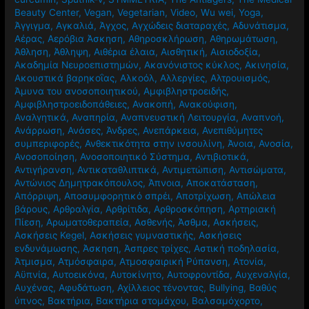
Beauty Center
,
Vegan
,
Vegetarian
,
Video
,
Wu wei
,
Yoga
,
Άγγιγμα
,
Αγκαλιά
,
Άγχος
,
Αγχώδεις διαταραχές
,
Αδυνάτισμα
,
Αέρας
,
Αερόβια Άσκηση
,
Αθηροσκλήρωση
,
Αθηρωμάτωση
,
Άθληση
,
Άθληψη
,
Αιθέρια έλαια
,
Αισθητική
,
Αισιοδοξία
,
Ακαδημία Νευροεπιστημών
,
Ακανόνιστος κύκλος
,
Ακινησία
,
Ακουστικά βαρηκοΐας
,
Αλκοόλ
,
Αλλεργίες
,
Αλτρουισμός
,
Άμυνα του ανοσοποιητικού
,
Αμφιβληστροειδής
,
Αμφιβληστροειδοπάθειες
,
Ανακοπή
,
Ανακούφιση
,
Αναλγητικά
,
Αναπηρία
,
Αναπνευστική Λειτουργία
,
Αναπνοή
,
Ανάρρωση
,
Ανάσες
,
Άνδρες
,
Ανεπάρκεια
,
Ανεπιθύμητες
συμπεριφορές
,
Ανθεκτικότητα στην ινσουλίνη
,
Άνοια
,
Ανοσία
,
Ανοσοποίηση
,
Ανοσοποιητικό Σύστημα
,
Αντιβιοτικά
,
Αντιγήρανση
,
Αντικαταθλιπτικά
,
Αντιμετώπιση
,
Αντισώματα
,
Αντώνιος Δημητρακόπουλος
,
Άπνοια
,
Αποκατάσταση
,
Απόρριψη
,
Αποσυμφορητικό σπρέι
,
Αποτρίχωση
,
Απώλεια
βάρους
,
Αρθραλγία
,
Αρθρίτιδα
,
Αρθροσκόπηση
,
Αρτηριακή
Πίεση
,
Αρωματοθεραπεία
,
Ασθενής
,
Άσθμα
,
Ασκήσεις
,
Ασκήσεις Kegel
,
Ασκήσεις γυμναστικής
,
Ασκήσεις
ενδυνάμωσης
,
Άσκηση
,
Άσπρες τρίχες
,
Αστική ποδηλασία
,
Άτμισμα
,
Ατμόσφαιρα
,
Ατμοσφαιρική Ρύπανση
,
Ατονία
,
Αϋπνία
,
Αυτοεικόνα
,
Αυτοκίνητο
,
Αυτοφροντίδα
,
Αυχεναλγία
,
Αυχένας
,
Αφυδάτωση
,
Αχίλλειος τένοντας
,
Βullying
,
Βαθύς
ύπνος
,
Βακτήρια
,
Βακτήρια στομάχου
,
Βαλσαμόχορτο
,