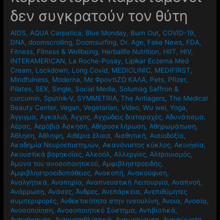
δεν συγκρατούν τον θύτη
AIDS
,
AQUA Carpatica
,
Blue Monday
,
Burn Out
,
COVID-19
,
DNA
,
doomscrolling
,
Doomsurfing
,
Dr. Age
,
Fake News
,
FDA
,
Fitness
,
Fitness & Wellbeing
,
Herbalife Nutrition
,
HIIT
,
HIV
,
INTERAMERICAN
,
La Roche-Posay
,
Lipikar Eczema Med
Cream
,
Lockdown
,
Long Covid
,
MEDICLINIC
,
MEDIFIRST
,
Mindfulness
,
Moderna
,
Mε ΦροντίΖΩ ΚΑΛΑ
,
Pets
,
Pfizer
,
Pilates
,
SEX
,
Single
,
Social Media
,
Solumag Saffron &
curcumin
,
Sputnik-V
,
SYMMETRIA
,
The Antiagers
,
The Medical
Beauty Center
,
Vegan
,
Vegetarian
,
Video
,
Wu wei
,
Yoga
,
Άγγιγμα
,
Αγκαλιά
,
Άγχος
,
Αγχώδεις διαταραχές
,
Αδυνάτισμα
,
Αέρας
,
Αερόβια Άσκηση
,
Αθηροσκλήρωση
,
Αθηρωμάτωση
,
Άθληση
,
Άθληψη
,
Αιθέρια έλαια
,
Αισθητική
,
Αισιοδοξία
,
Ακαδημία Νευροεπιστημών
,
Ακανόνιστος κύκλος
,
Ακινησία
,
Ακουστικά βαρηκοΐας
,
Αλκοόλ
,
Αλλεργίες
,
Αλτρουισμός
,
Άμυνα του ανοσοποιητικού
,
Αμφιβληστροειδής
,
Αμφιβληστροειδοπάθειες
,
Ανακοπή
,
Ανακούφιση
,
Αναλγητικά
,
Αναπηρία
,
Αναπνευστική Λειτουργία
,
Αναπνοή
,
Ανάρρωση
,
Ανάσες
,
Άνδρες
,
Ανεπάρκεια
,
Ανεπιθύμητες
συμπεριφορές
,
Ανθεκτικότητα στην ινσουλίνη
,
Άνοια
,
Ανοσία
,
Ανοσοποίηση
,
Ανοσοποιητικό Σύστημα
,
Αντιβιοτικά
,
Αντιγήρανση
,
Αντικαταθλιπτικά
,
Αντιμετώπιση
,
Αντισώματα
,