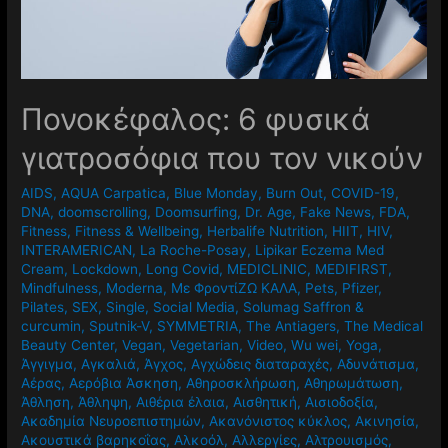
Πονοκέφαλος: 6 φυσικά
γιατροσόφια που τον νικούν
AIDS
,
AQUA Carpatica
,
Blue Monday
,
Burn Out
,
COVID-19
,
DNA
,
doomscrolling
,
Doomsurfing
,
Dr. Age
,
Fake News
,
FDA
,
Fitness
,
Fitness & Wellbeing
,
Herbalife Nutrition
,
HIIT
,
HIV
,
INTERAMERICAN
,
La Roche-Posay
,
Lipikar Eczema Med
Cream
,
Lockdown
,
Long Covid
,
MEDICLINIC
,
MEDIFIRST
,
Mindfulness
,
Moderna
,
Mε ΦροντίΖΩ ΚΑΛΑ
,
Pets
,
Pfizer
,
Pilates
,
SEX
,
Single
,
Social Media
,
Solumag Saffron &
curcumin
,
Sputnik-V
,
SYMMETRIA
,
The Antiagers
,
The Medical
Beauty Center
,
Vegan
,
Vegetarian
,
Video
,
Wu wei
,
Yoga
,
Άγγιγμα
,
Αγκαλιά
,
Άγχος
,
Αγχώδεις διαταραχές
,
Αδυνάτισμα
,
Αέρας
,
Αερόβια Άσκηση
,
Αθηροσκλήρωση
,
Αθηρωμάτωση
,
Άθληση
,
Άθληψη
,
Αιθέρια έλαια
,
Αισθητική
,
Αισιοδοξία
,
Ακαδημία Νευροεπιστημών
,
Ακανόνιστος κύκλος
,
Ακινησία
,
Ακουστικά βαρηκοΐας
,
Αλκοόλ
,
Αλλεργίες
,
Αλτρουισμός
,