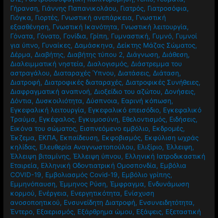
Γήρανση
,
Γιάννης Παπανικολάου
,
Γιατρός
,
Γιατροσόφια
,
Γιόγκα
,
Γιορτές
,
Γνωστική ανεπάρκεια
,
Γνωστική
εξασθένηση
,
Γνωστική Ικανότητα
,
Γνωστική λειτουργία
,
Γόνατα
,
Γόνατο
,
Γονίδια
,
Γρίπη
,
Γυμναστική
,
Γυμνό
,
Γυμνοί
για ύπνο
,
Γυναίκες
,
Δαμάσκηνα
,
Δείκτης Μάζας Σώματος
,
Δέρμα
,
Διαβήτης
,
Διαβήτης τύπου 2
,
Διάγνωση
,
Διάθεση
,
Διαλειμματική νηστεία
,
Διαλογισμός
,
Διάστρεμμα του
αστραγάλου
,
Διαταραχές Ύπνου
,
Διατάσεις
,
Διάταση
,
Διατροφή
,
Διατροφικές διαταραχές
,
Διατροφικές Συνήθειες
,
Διαφραγματική αναπνοή
,
Διοξείδιο του αζώτου
,
Δονήσεις
,
Δόντια
,
Δυσκοιλιότητα
,
Δύσπνοια
,
Εαρινή κόπωση
,
Εγκεφαλική λειτουργία
,
Εγκεφαλικό επεισόδιο
,
Εγκεφαλικό
Τραύμα
,
Εγκέφαλος
,
Εγκυμοσύνη
,
Εθελοντισμός
,
Ειδήσεις
,
Εικόνα του σώματος
,
Εισπνεόμενο εμβόλιο
,
Εκδρομές
,
Έκζεμα
,
ΕΚΠΑ
,
Εκπαίδευση
,
Εκφοβισμός
,
Εκφύλιση ωχράς
κηλίδας
,
Ελευθερία Αναγνωστοπούλου
,
Ελιξίριο
,
Έλλειψη
,
Έλλειψη βιταμίνης
,
Έλλειψη ύπνου
,
Ελληνική Ιατροδικαστική
Εταιρεία
,
Ελληνική Οδοντιατρική Ομοσπονδία
,
Εμβόλια
COVID-19
,
Εμβολιασμός Covid-19
,
Εμβόλιο γρίπης
,
Εμμηνόπαυση
,
Έμμηνος Ρύση
,
Έμφραγμα
,
Ενδυνάμωση
κορμού
,
Ενέργεια
,
Ενεργητικότητα
,
Ενίσχυση
ανοσοποητικού
,
Ενσυνείδητη Διατροφή
,
Ενσυνειδητότητα
,
Έντερο
,
Εξαερισμός
,
Εξάρθρημα ώμου
,
Εξάψεις
,
Εξεταστική