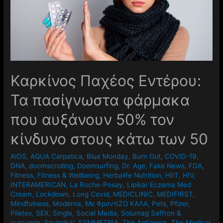
Καρκίνος Παχέος Εντέρου:
Τα πασίγνωστα φάρμακα
που αυξάνουν 50% τον
κίνδυνο στους κάτω των 50
AIDS
,
AQUA Carpatica
,
Blue Monday
,
Burn Out
,
COVID-19
,
DNA
,
doomscrolling
,
Doomsurfing
,
Dr. Age
,
Fake News
,
FDA
,
Fitness
,
Fitness & Wellbeing
,
Herbalife Nutrition
,
HIIT
,
HIV
,
INTERAMERICAN
,
La Roche-Posay
,
Lipikar Eczema Med
Cream
,
Lockdown
,
Long Covid
,
MEDICLINIC
,
MEDIFIRST
,
Mindfulness
,
Moderna
,
Mε ΦροντίΖΩ ΚΑΛΑ
,
Pets
,
Pfizer
,
Pilates
,
SEX
,
Single
,
Social Media
,
Solumag Saffron &
curcumin
,
Sputnik-V
,
SYMMETRIA
,
The Antiagers
,
The Medical