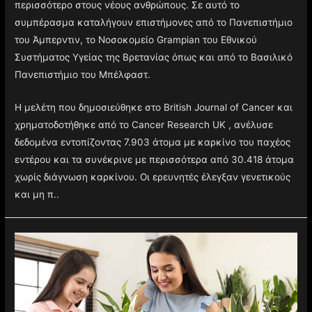
περισσότερο στους νέους ανθρώπους. Σε αυτό το
συμπέρασμα καταλήγουν επιστήμονες από το Πανεπιστήμιο
του Άμπερντιν, το Νοσοκομείο Grampian του Εθνικού
Συστήματος Υγείας της Βρετανίας όπως και από το Βασιλικό
Πανεπιστήμιο του Μπέλφαστ.
Η μελέτη που δημοσιεύθηκε στο British Journal of Cancer και
χρηματοδοτήθηκε από το Cancer Research UK , ανέλυσε
δεδομένα εντοπίζοντας 7.903 άτομα με καρκίνο του παχέος
εντέρου και τα συνέκρινε με περισσότερα από 30.418 άτομα
χωρίς διάγνωση καρκίνου. Οι ερευνητές έλεγξαν γενετικούς
και μη π..