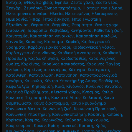
Ευτυχία
,
ΕΦΕΧ
,
Εφηβεία
,
Έφηβοι
,
Ζεστό γάλα
,
Ζεστό νερό
,
Ζευγάρι
,
Ζευγάρια
,
Ζωηρό περπάτημα
,
Η άποψη του ειδικού
,
Ηλεκτρονικό τσιγάρο
,
Ηλικία
,
Ηλικιωμένοι
,
Ηλικιωμένος
,
Ημικρανία
,
Ήπαρ
,
Ήπια άσκηση
,
Ήπια Γνωστική
Εξασθένιση
,
Θεραπεία
,
Θερμίδες
,
Θερμότητα
,
Θέσεις yoga
,
Ινσουλίνη
,
Ισορροπία
,
Καβγάδες
,
Καθήκοντα
,
Καθιστική ζωή
,
Καινοτομία
,
Κακοποίηση γυναικών
,
Κακοποίηση παιδιών
,
Κάνναβη
,
Καούρες
,
Κάπνισμα
,
Καρδιά
,
Καρδιαγγειακά
νοσήματα
,
Καρδιαγγειακές νόσοι
,
Καρδιαγγειακή νόσος
,
Καρδιαγγειακός κίνδυνος
,
Καρδιακή ανεπάρκεια
,
Καρδιακή
Προσβολή
,
Καρδιακή υγεία
,
Καρδιοπαθείς
,
Καρκινογόνες
ουσίες
,
Καρκίνος
,
Καρκίνος παγκρέατος
,
Καρκίνος Παχέος
Εντέρου
,
Καρκίνος του εντέρου
,
Κάταγμα
,
Κατάγματα
,
Κατάθλιψη
,
Κατανάλωση
,
Κατανόηση
,
Καταστροφολογικά
σενάρια
,
Κάψουλα
,
Κέντρα Υποστήριξης Ακοής Θεοδώρου
,
Κεφαλαλγία
,
Κηπουρική
,
Κιλά
,
Κίνδυνος
,
Κίνδυνος θανάτου
,
Κινητικά Προβλήματα
,
κλειστοί χώροι
,
Κνησμός
,
Κοιλιά
,
Κοιλιακή Παχυσαρκία
,
Κοιλιακό Λίπος
,
Κοιλιακοί
,
Κοινά
συμπτώματα
,
Κοινό διάστρεμμα
,
Κοινό κρυολόγημα
,
Κοινωνικά δίκτυα
,
Κοινωνική ζωή
,
Κοινωνική Προσφορά
,
Κοινωνική Υποστήριξη
,
Κοινωνικοποίηση
,
Κοκαϊνη
,
Κόπωση
,
Κορίτσια
,
Κορμός
,
Κορωνοϊός
,
Κούραση
,
Κουρκουμάς
,
Κουρκουμίνη
,
Κρέας
,
Κρίση πανικού
,
Κριτική
,
Κρύο
,
Κρυολιπόλυση
,
Κρυολόγημα
,
Κυκλική Προπόνηση
,
Λεβάντα
,