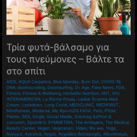
Τρία φυτά-βάλσαμο για
τους πνεύμονες – Βάλτε τα
στο σπίτι
AIDS
,
AQUA Carpatica
,
Blue Monday
,
Burn Out
,
COVID-19
,
DNA
,
doomscrolling
,
Doomsurfing
,
Dr. Age
,
Fake News
,
FDA
,
Fitness
,
Fitness & Wellbeing
,
Herbalife Nutrition
,
HIIT
,
HIV
,
INTERAMERICAN
,
La Roche-Posay
,
Lipikar Eczema Med
Cream
,
Lockdown
,
Long Covid
,
MEDICLINIC
,
MEDIFIRST
,
Mindfulness
,
Moderna
,
Mε ΦροντίΖΩ ΚΑΛΑ
,
Pets
,
Pfizer
,
Pilates
,
SEX
,
Single
,
Social Media
,
Solumag Saffron &
curcumin
,
Sputnik-V
,
SYMMETRIA
,
The Antiagers
,
The Medical
Beauty Center
,
Vegan
,
Vegetarian
,
Video
,
Wu wei
,
Yoga
,
Άγγιγμα
,
Αγκαλιά
,
Άγχος
,
Αγχώδεις διαταραχές
,
Αδυνάτισμα
,