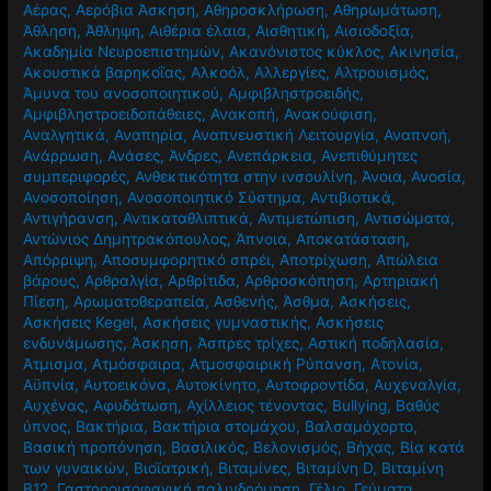
Αέρας
,
Αερόβια Άσκηση
,
Αθηροσκλήρωση
,
Αθηρωμάτωση
,
Άθληση
,
Άθληψη
,
Αιθέρια έλαια
,
Αισθητική
,
Αισιοδοξία
,
Ακαδημία Νευροεπιστημών
,
Ακανόνιστος κύκλος
,
Ακινησία
,
Ακουστικά βαρηκοΐας
,
Αλκοόλ
,
Αλλεργίες
,
Αλτρουισμός
,
Άμυνα του ανοσοποιητικού
,
Αμφιβληστροειδής
,
Αμφιβληστροειδοπάθειες
,
Ανακοπή
,
Ανακούφιση
,
Αναλγητικά
,
Αναπηρία
,
Αναπνευστική Λειτουργία
,
Αναπνοή
,
Ανάρρωση
,
Ανάσες
,
Άνδρες
,
Ανεπάρκεια
,
Ανεπιθύμητες
συμπεριφορές
,
Ανθεκτικότητα στην ινσουλίνη
,
Άνοια
,
Ανοσία
,
Ανοσοποίηση
,
Ανοσοποιητικό Σύστημα
,
Αντιβιοτικά
,
Αντιγήρανση
,
Αντικαταθλιπτικά
,
Αντιμετώπιση
,
Αντισώματα
,
Αντώνιος Δημητρακόπουλος
,
Άπνοια
,
Αποκατάσταση
,
Απόρριψη
,
Αποσυμφορητικό σπρέι
,
Αποτρίχωση
,
Απώλεια
βάρους
,
Αρθραλγία
,
Αρθρίτιδα
,
Αρθροσκόπηση
,
Αρτηριακή
Πίεση
,
Αρωματοθεραπεία
,
Ασθενής
,
Άσθμα
,
Ασκήσεις
,
Ασκήσεις Kegel
,
Ασκήσεις γυμναστικής
,
Ασκήσεις
ενδυνάμωσης
,
Άσκηση
,
Άσπρες τρίχες
,
Αστική ποδηλασία
,
Άτμισμα
,
Ατμόσφαιρα
,
Ατμοσφαιρική Ρύπανση
,
Ατονία
,
Αϋπνία
,
Αυτοεικόνα
,
Αυτοκίνητο
,
Αυτοφροντίδα
,
Αυχεναλγία
,
Αυχένας
,
Αφυδάτωση
,
Αχίλλειος τένοντας
,
Βullying
,
Βαθύς
ύπνος
,
Βακτήρια
,
Βακτήρια στομάχου
,
Βαλσαμόχορτο
,
Βασική προπόνηση
,
Βασιλικός
,
Βελονισμός
,
Βήχας
,
Βία κατά
των γυναικών
,
Βιοϊατρική
,
Βιταμίνες
,
Βιταμίνη D
,
Βιταμίνη
Β12
,
Γαστροοισοφαγική παλινδρόμηση
,
Γέλιο
,
Γεύματα
,