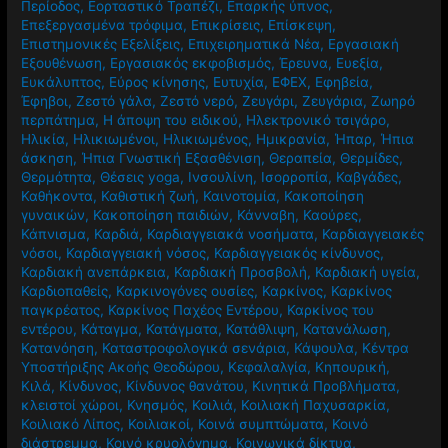
Περίοδος
,
Εορταστικό Τραπέζι
,
Επαρκής ύπνος
,
Επεξεργασμένα τρόφιμα
,
Επικρίσεις
,
Επίσκεψη
,
Επιστημονικές Εξελίξεις
,
Επιχειρηματικά Νέα
,
Εργασιακή
Εξουθένωση
,
Εργασιακός εκφοβισμός
,
Έρευνα
,
Ευεξία
,
Ευκάλυπτος
,
Εύρος κίνησης
,
Ευτυχία
,
ΕΦΕΧ
,
Εφηβεία
,
Έφηβοι
,
Ζεστό γάλα
,
Ζεστό νερό
,
Ζευγάρι
,
Ζευγάρια
,
Ζωηρό
περπάτημα
,
Η άποψη του ειδικού
,
Ηλεκτρονικό τσιγάρο
,
Ηλικία
,
Ηλικιωμένοι
,
Ηλικιωμένος
,
Ημικρανία
,
Ήπαρ
,
Ήπια
άσκηση
,
Ήπια Γνωστική Εξασθένιση
,
Θεραπεία
,
Θερμίδες
,
Θερμότητα
,
Θέσεις yoga
,
Ινσουλίνη
,
Ισορροπία
,
Καβγάδες
,
Καθήκοντα
,
Καθιστική ζωή
,
Καινοτομία
,
Κακοποίηση
γυναικών
,
Κακοποίηση παιδιών
,
Κάνναβη
,
Καούρες
,
Κάπνισμα
,
Καρδιά
,
Καρδιαγγειακά νοσήματα
,
Καρδιαγγειακές
νόσοι
,
Καρδιαγγειακή νόσος
,
Καρδιαγγειακός κίνδυνος
,
Καρδιακή ανεπάρκεια
,
Καρδιακή Προσβολή
,
Καρδιακή υγεία
,
Καρδιοπαθείς
,
Καρκινογόνες ουσίες
,
Καρκίνος
,
Καρκίνος
παγκρέατος
,
Καρκίνος Παχέος Εντέρου
,
Καρκίνος του
εντέρου
,
Κάταγμα
,
Κατάγματα
,
Κατάθλιψη
,
Κατανάλωση
,
Κατανόηση
,
Καταστροφολογικά σενάρια
,
Κάψουλα
,
Κέντρα
Υποστήριξης Ακοής Θεοδώρου
,
Κεφαλαλγία
,
Κηπουρική
,
Κιλά
,
Κίνδυνος
,
Κίνδυνος θανάτου
,
Κινητικά Προβλήματα
,
κλειστοί χώροι
,
Κνησμός
,
Κοιλιά
,
Κοιλιακή Παχυσαρκία
,
Κοιλιακό Λίπος
,
Κοιλιακοί
,
Κοινά συμπτώματα
,
Κοινό
διάστρεμμα
,
Κοινό κρυολόγημα
,
Κοινωνικά δίκτυα
,