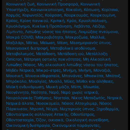
Κοινωνική ζωή
,
Κοινωνική Προσφορά
,
Κοινωνική
Υποστήριξη
,
Κοινωνικοποίηση
,
Κοκαϊνη
,
Κόπωση
,
Κορίτσια
,
Κορμός
,
Κορωνοϊός
,
Κούραση
,
Κουρκουμάς
,
Κουρκουμίνη
,
Κρέας
,
Κρίση πανικού
,
Κριτική
,
Κρύο
,
Κρυολιπόλυση
,
Κρυολόγημα
,
Κυκλική Προπόνηση
,
Λεβάντα
,
Λέιζερ
,
Λίμπιντο
,
Λιπώδης νόσος του ήπατος
,
Λοιμώξεις πνεύμονα
,
Μακρά COVID
,
Μακροβιότητα
,
Μακροζωία
,
Μαλλιά
,
Μαξιλάρι
,
Μάτια
,
Μείωση
,
Μέση
,
Μεσημεριανός ύπνος
,
Μεσογειακή διατροφή
,
Μεταβολικά ισοδύναμα
,
Μεταβολισμός
,
Μετάδοση
,
Μετάδοση ιού
,
Μετάλλαξη
Omicron
,
Μέτρηση οστικής πυκνότητας
,
Μη Αλκοολική
Λιπώδης Νόσος
,
Μη αλκοολική λιπώδης νόσου του ήπατος
,
Μηδέν Νιτρικά
,
Μικρο-στρες
,
Μνήμη
,
Μνήνη
,
Μοναξιά
,
Μουσική
,
Μουσικοθεραπεία
,
Μπανάνες
,
Μπισκότα
,
Μπότοξ
,
Μπρόκολο
,
Μυαλγίες
,
Μυαλό
,
Μύες
,
Μύθοι και αλήθειες
,
Μυϊκή ενδυνάμωση
,
Μυική μάζα
,
Μύτη
,
Μυωπία
,
Νεογέννητα
,
Νεότητα
,
Νερό
,
Νερό χωρίς νιτρικά
,
Νευρολογικές Παθήσεις
,
Νηστεία
,
Νίκος Μεταξωτός
,
Νιτρικά
,
Νιτρικά άλατα
,
Νοσοκομείο
,
Νόσος Αλτσχάιμερ
,
Νόσος
Πάρκινσον
,
Ντροπή
,
Νύχια
,
Νυχτερινός ύπνος
,
Ξηροδερμία
,
Οδοντιατρικός σύλλογος Αττικής
,
Οδοντίατρος
,
Οδοντοστοιχία
,
Όζον
,
οικιακά
,
Οικολογική συνείδηση
,
Οικονομική δυσπραγία
,
Οικονομικοί παράγοντες
,