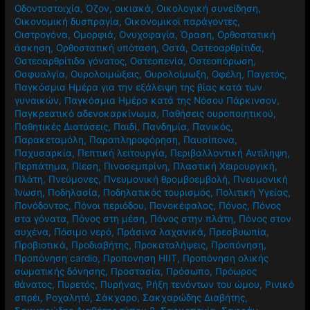
Οδοντοστοιχία
,
Όζον
,
οικιακά
,
Οικολογική συνείδηση
,
Οικονομική δυσπραγία
,
Οικονομικοί παράγοντες
,
Οιστρογόνα
,
Ομορφιά
,
Ονυχοφαγία
,
Όραση
,
Ορθοστατική
άσκηση
,
Ορθοστατική υπόταση
,
Οστά
,
Οστεοαρθρίτιδα
,
Οστεοαρθρίτιδα γόνατος
,
Οστεοπενία
,
Οστεοπόρωση
,
Οσφυαλγία
,
Ουρολοιμώξεις
,
Ουρολοίμωξη
,
Οφέλη
,
Παγετός
,
Παγκόσμια Ημέρα για την εξάλειψη της βίας κατά των
γυναικών
,
Παγκόσμια Ημέρα κατά της Νόσου Πάρκινσον
,
Παγκρεατικό αδενοκαρκίνωμα
,
Παθήσεις ουροποιητικού
,
Παθητικές Διατάσεις
,
Παιδί
,
Πανδημία
,
Πανικός
,
Παρακεταμόλη
,
Παραπληροφόρηση
,
Παυσίπονα
,
Παχυσαρκία
,
Πεπτική λειτουργία
,
Περιβαλλοντική Αντίληψη
,
Περπάτημα
,
Πίεση
,
Πινοσεμπρίνη
,
Πλαστική Χειρουργική
,
Πλάτη
,
Πνεύμονες
,
Πνευμονική θρομβοεμβολή
,
Πνευμονική
Ίνωση
,
Ποδηλασία
,
Ποδηλατικός τουρισμός
,
Πολιτική Υγείας
,
Πονόδοντος
,
Πόνοι περιόδου
,
Πονοκέφαλος
,
Πόνος
,
Πόνος
στα γόνατα
,
Πόνος στη μέση
,
Πόνος στην πλάτη
,
Πόνος στον
αυχένα
,
Πόσιμο νερό
,
Πράσινα λαχανικά
,
Πρεσβυωπία
,
Προβιοτικά
,
Προδιαβήτης
,
Προκαταλήψεις
,
Προπόνηση
,
Προπόνηση cardio
,
Προπονηση HIIT
,
Προπόνηση ολικής
σωματικής δόνησης
,
Προστασία
,
Πρόσωπο
,
Πρόωρος
θάνατος
,
Πυρετός
,
Πυρήνας
,
Ρήξη τενόντων του ώμου
,
Ρινικό
σπρέι
,
Ροχαλητό
,
Σάκχαρο
,
Σακχαρώδης Διαβήτης
,