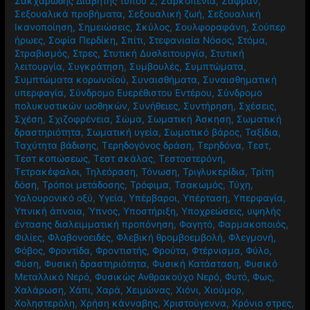
Σακχαρώδης Διαβήτης τύπου 2
,
Σαρκοπενία
,
Σαφράν
,
Σεξουαλικά προβήματα
,
Σεξουαλική ζωή
,
Σεξουαλική
Ικανοποίηση
,
Σημειώσεις
,
Σκύλος
,
Σουλφοραφάνη
,
Σούπερ
ήρωες
,
Σοφία Περδίκη
,
Σπίτι
,
Στεφανιαία Νόσος
,
Στόμα
,
Στραβισμός
,
Στρες
,
Στυτική Δυσλειτουργία
,
Στυτική
λειτουργία
,
Συγκράτηση
,
Συμβουλές
,
Συμπτώματα
,
Συμπτώματα κορωνοϊού
,
Συναισθήματα
,
Συναισθηματική
υπερφαγία
,
Σύνδρομο Ευερέθιστου Εντέρου
,
Σύνδρομο
πολυκυστικών ωοθηκών
,
Συνήθειες
,
Συντήρηση
,
Σχέσεις
,
Σχέση
,
Σχιζοφρένεια
,
Σώμα
,
Σωματική Άσκηση
,
Σωματική
δραστηριότητα
,
Σωματική υγεία
,
Σωματικό βάρος
,
Ταξίδια
,
Ταχύτητα βάδισης
,
Τερηδογόνος δράση
,
Τερηδόνα
,
Τεστ
,
Τεστ κοπώσεως
,
Τεστ σκάλας
,
Τεστοστερόνη
,
Τετρακέφαλοι
,
Τηλεόραση
,
Τόνωση
,
Τριγλυκερίδια
,
Τρίτη
δόση
,
Τρόποι μετάδοσης
,
Τρόφιμα
,
Τσακωμός
,
Τύχη
,
Υαλουρονικό οξύ
,
Υγεία
,
Υπέρβαροι
,
Υπέρταση
,
Υπερφαγία
,
Υπνική άπνοια
,
Ύπνος
,
Υποστήριξη
,
Υποχρεώσεις
,
υψηλής
έντασης διαλειμματική προπόνηση
,
Φαγητό
,
Φαρμακοποιός
,
Φιλίες
,
Φλαβονοειδές
,
Φλεβική θρομβοεμβολή
,
Φλεγμονή
,
Φόβος
,
Φροντίδα
,
Φροντιστής
,
Φρούτα
,
Φτέρνισμα
,
Φύλο
,
Φύση
,
Φυσική δραστηριότητα
,
Φυσική Κατάσταση
,
Φυσικό
Μεταλλικό Νερό
,
Φυσικώς Ανθρακούχο Νερό
,
Φυτό
,
Φως
,
Χαλάρωση
,
Χάπι
,
Χαρά
,
Χειμώνας
,
Χιόνι
,
Χιούμορ
,
Χοληστερόλη
,
Χρήση κάνναβης
,
Χριστούγεννα
,
Χρόνιο στρες
,