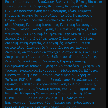
Βασική προπόνηση
,
Βασιλικός
,
Βελονισμός
,
Βήχας
,
Βία κατά
των γυναικών
,
Βιοϊατρική
,
Βιταμίνες
,
Βιταμίνη D
,
Βιταμίνη
Β12
,
Γαστροοισοφαγική παλινδρόμηση
,
Γέλιο
,
Γεύματα
,
Γήρανση
,
Γιάννης Παπανικολάου
,
Γιατρός
,
Γιατροσόφια
,
Γιόγκα
,
Γιορτές
,
Γνωστική ανεπάρκεια
,
Γνωστική
εξασθένηση
,
Γνωστική Ικανότητα
,
Γνωστική λειτουργία
,
Γόνατα
,
Γόνατο
,
Γονίδια
,
Γρίπη
,
Γυμναστική
,
Γυμνό
,
Γυμνοί
για ύπνο
,
Γυναίκες
,
Δαμάσκηνα
,
Δείκτης Μάζας Σώματος
,
Δέρμα
,
Διαβήτης
,
Διαβήτης τύπου 2
,
Διάγνωση
,
Διάθεση
,
Διαλειμματική νηστεία
,
Διαλογισμός
,
Διάστρεμμα του
αστραγάλου
,
Διαταραχές Ύπνου
,
Διατάσεις
,
Διάταση
,
Διατροφή
,
Διατροφικές διαταραχές
,
Διατροφικές Συνήθειες
,
Διαφραγματική αναπνοή
,
Διοξείδιο του αζώτου
,
Δονήσεις
,
Δόντια
,
Δυσκοιλιότητα
,
Δύσπνοια
,
Εαρινή κόπωση
,
Εγκεφαλική λειτουργία
,
Εγκεφαλικό επεισόδιο
,
Εγκεφαλικό
Τραύμα
,
Εγκέφαλος
,
Εγκυμοσύνη
,
Εθελοντισμός
,
Ειδήσεις
,
Εικόνα του σώματος
,
Εισπνεόμενο εμβόλιο
,
Εκδρομές
,
Έκζεμα
,
ΕΚΠΑ
,
Εκπαίδευση
,
Εκφοβισμός
,
Εκφύλιση ωχράς
κηλίδας
,
Ελευθερία Αναγνωστοπούλου
,
Ελιξίριο
,
Έλλειψη
,
Έλλειψη βιταμίνης
,
Έλλειψη ύπνου
,
Ελληνική Ιατροδικαστική
Εταιρεία
,
Ελληνική Οδοντιατρική Ομοσπονδία
,
Εμβόλια
COVID-19
,
Εμβολιασμός Covid-19
,
Εμβόλιο γρίπης
,
Εμμηνόπαυση
,
Έμμηνος Ρύση
,
Έμφραγμα
,
Ενδυνάμωση
κορμού
,
Ενέργεια
,
Ενεργητικότητα
,
Ενίσχυση