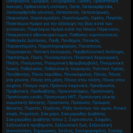
Οιστρογόνα
,
Ομορφιά
,
Ονυχοφαγία
,
Όραση
,
Ορθοστατική
άσκηση
,
Ορθοστατική υπόταση
,
Οστά
,
Οστεοαρθρίτιδα
,
Οστεοαρθρίτιδα γόνατος
,
Οστεοπενία
,
Οστεοπόρωση
,
Οσφυαλγία
,
Ουρολοιμώξεις
,
Ουρολοίμωξη
,
Οφέλη
,
Παγετός
,
Παγκόσμια Ημέρα για την εξάλειψη της βίας κατά των
γυναικών
,
Παγκόσμια Ημέρα κατά της Νόσου Πάρκινσον
,
Παγκρεατικό αδενοκαρκίνωμα
,
Παθήσεις ουροποιητικού
,
Παθητικές Διατάσεις
,
Παιδί
,
Πανδημία
,
Πανικός
,
Παρακεταμόλη
,
Παραπληροφόρηση
,
Παυσίπονα
,
Παχυσαρκία
,
Πεπτική λειτουργία
,
Περιβαλλοντική Αντίληψη
,
Περπάτημα
,
Πίεση
,
Πινοσεμπρίνη
,
Πλαστική Χειρουργική
,
Πλάτη
,
Πνεύμονες
,
Πνευμονική θρομβοεμβολή
,
Πνευμονική
Ίνωση
,
Ποδηλασία
,
Ποδηλατικός τουρισμός
,
Πολιτική Υγείας
,
Πονόδοντος
,
Πόνοι περιόδου
,
Πονοκέφαλος
,
Πόνος
,
Πόνος
στα γόνατα
,
Πόνος στη μέση
,
Πόνος στην πλάτη
,
Πόνος στον
αυχένα
,
Πόσιμο νερό
,
Πράσινα λαχανικά
,
Πρεσβυωπία
,
Προβιοτικά
,
Προδιαβήτης
,
Προκαταλήψεις
,
Προπόνηση
,
Προπόνηση cardio
,
Προπονηση HIIT
,
Προπόνηση ολικής
σωματικής δόνησης
,
Προστασία
,
Πρόσωπο
,
Πρόωρος
θάνατος
,
Πυρετός
,
Πυρήνας
,
Ρήξη τενόντων του ώμου
,
Ρινικό
σπρέι
,
Ροχαλητό
,
Σάκχαρο
,
Σακχαρώδης Διαβήτης
,
Σακχαρώδης Διαβήτης τύπου 2
,
Σαρκοπενία
,
Σαφράν
,
Σεξουαλικά προβήματα
,
Σεξουαλική ζωή
,
Σεξουαλική
Ικανοποίηση
,
Σημειώσεις
,
Σκύλος
,
Σουλφοραφάνη
,
Σούπερ