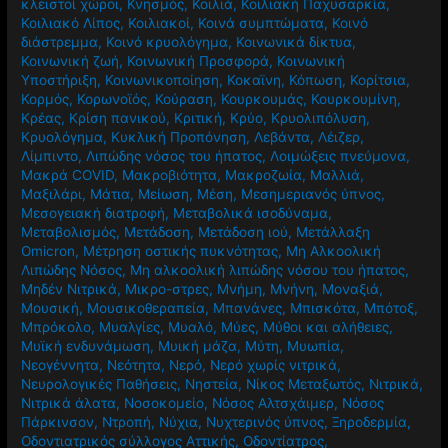
κλειστοί χώροι
,
Κνησμός
,
Κοιλιά
,
Κοιλιακή Παχυσαρκία
,
Κοιλιακό Λίπος
,
Κοιλιακοί
,
Κοινά συμπτώματα
,
Κοινό
διάστρεμμα
,
Κοινό κρυολόγημα
,
Κοινωνικά δίκτυα
,
Κοινωνική ζωή
,
Κοινωνική Προσφορά
,
Κοινωνική
Υποστήριξη
,
Κοινωνικοποίηση
,
Κοκαϊνη
,
Κόπωση
,
Κορίτσια
,
Κορμός
,
Κορωνοϊός
,
Κούραση
,
Κουρκουμάς
,
Κουρκουμίνη
,
Κρέας
,
Κρίση πανικού
,
Κριτική
,
Κρύο
,
Κρυολιπόλυση
,
Κρυολόγημα
,
Κυκλική Προπόνηση
,
Λεβάντα
,
Λέιζερ
,
Λίμπιντο
,
Λιπώδης νόσος του ήπατος
,
Λοιμώξεις πνεύμονα
,
Μακρά COVID
,
Μακροβιότητα
,
Μακροζωία
,
Μαλλιά
,
Μαξιλάρι
,
Μάτια
,
Μείωση
,
Μέση
,
Μεσημεριανός ύπνος
,
Μεσογειακή διατροφή
,
Μεταβολικά ισοδύναμα
,
Μεταβολισμός
,
Μετάδοση
,
Μετάδοση ιού
,
Μετάλλαξη
Omicron
,
Μέτρηση οστικής πυκνότητας
,
Μη Αλκοολική
Λιπώδης Νόσος
,
Μη αλκοολική λιπώδης νόσου του ήπατος
,
Μηδέν Νιτρικά
,
Μικρο-στρες
,
Μνήμη
,
Μνήνη
,
Μοναξιά
,
Μουσική
,
Μουσικοθεραπεία
,
Μπανάνες
,
Μπισκότα
,
Μπότοξ
,
Μπρόκολο
,
Μυαλγίες
,
Μυαλό
,
Μύες
,
Μύθοι και αλήθειες
,
Μυϊκή ενδυνάμωση
,
Μυική μάζα
,
Μύτη
,
Μυωπία
,
Νεογέννητα
,
Νεότητα
,
Νερό
,
Νερό χωρίς νιτρικά
,
Νευρολογικές Παθήσεις
,
Νηστεία
,
Νίκος Μεταξωτός
,
Νιτρικά
,
Νιτρικά άλατα
,
Νοσοκομείο
,
Νόσος Αλτσχάιμερ
,
Νόσος
Πάρκινσον
,
Ντροπή
,
Νύχια
,
Νυχτερινός ύπνος
,
Ξηροδερμία
,
Οδοντιατρικός σύλλογος Αττικής
,
Οδοντίατρος
,