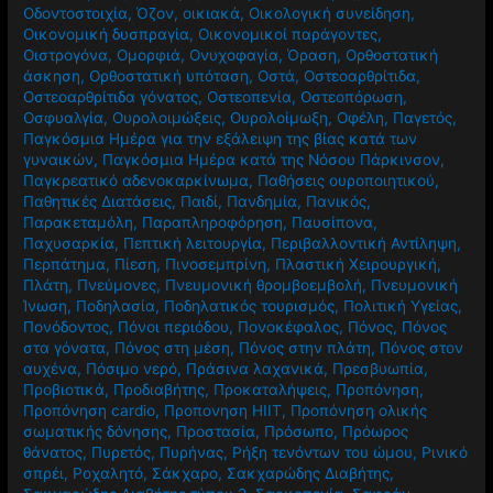
Οδοντοστοιχία
,
Όζον
,
οικιακά
,
Οικολογική συνείδηση
,
Οικονομική δυσπραγία
,
Οικονομικοί παράγοντες
,
Οιστρογόνα
,
Ομορφιά
,
Ονυχοφαγία
,
Όραση
,
Ορθοστατική
άσκηση
,
Ορθοστατική υπόταση
,
Οστά
,
Οστεοαρθρίτιδα
,
Οστεοαρθρίτιδα γόνατος
,
Οστεοπενία
,
Οστεοπόρωση
,
Οσφυαλγία
,
Ουρολοιμώξεις
,
Ουρολοίμωξη
,
Οφέλη
,
Παγετός
,
Παγκόσμια Ημέρα για την εξάλειψη της βίας κατά των
γυναικών
,
Παγκόσμια Ημέρα κατά της Νόσου Πάρκινσον
,
Παγκρεατικό αδενοκαρκίνωμα
,
Παθήσεις ουροποιητικού
,
Παθητικές Διατάσεις
,
Παιδί
,
Πανδημία
,
Πανικός
,
Παρακεταμόλη
,
Παραπληροφόρηση
,
Παυσίπονα
,
Παχυσαρκία
,
Πεπτική λειτουργία
,
Περιβαλλοντική Αντίληψη
,
Περπάτημα
,
Πίεση
,
Πινοσεμπρίνη
,
Πλαστική Χειρουργική
,
Πλάτη
,
Πνεύμονες
,
Πνευμονική θρομβοεμβολή
,
Πνευμονική
Ίνωση
,
Ποδηλασία
,
Ποδηλατικός τουρισμός
,
Πολιτική Υγείας
,
Πονόδοντος
,
Πόνοι περιόδου
,
Πονοκέφαλος
,
Πόνος
,
Πόνος
στα γόνατα
,
Πόνος στη μέση
,
Πόνος στην πλάτη
,
Πόνος στον
αυχένα
,
Πόσιμο νερό
,
Πράσινα λαχανικά
,
Πρεσβυωπία
,
Προβιοτικά
,
Προδιαβήτης
,
Προκαταλήψεις
,
Προπόνηση
,
Προπόνηση cardio
,
Προπονηση HIIT
,
Προπόνηση ολικής
σωματικής δόνησης
,
Προστασία
,
Πρόσωπο
,
Πρόωρος
θάνατος
,
Πυρετός
,
Πυρήνας
,
Ρήξη τενόντων του ώμου
,
Ρινικό
σπρέι
,
Ροχαλητό
,
Σάκχαρο
,
Σακχαρώδης Διαβήτης
,