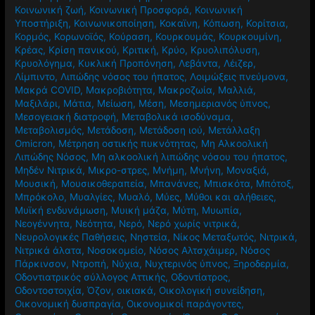
Κοινωνική ζωή
,
Κοινωνική Προσφορά
,
Κοινωνική
Υποστήριξη
,
Κοινωνικοποίηση
,
Κοκαϊνη
,
Κόπωση
,
Κορίτσια
,
Κορμός
,
Κορωνοϊός
,
Κούραση
,
Κουρκουμάς
,
Κουρκουμίνη
,
Κρέας
,
Κρίση πανικού
,
Κριτική
,
Κρύο
,
Κρυολιπόλυση
,
Κρυολόγημα
,
Κυκλική Προπόνηση
,
Λεβάντα
,
Λέιζερ
,
Λίμπιντο
,
Λιπώδης νόσος του ήπατος
,
Λοιμώξεις πνεύμονα
,
Μακρά COVID
,
Μακροβιότητα
,
Μακροζωία
,
Μαλλιά
,
Μαξιλάρι
,
Μάτια
,
Μείωση
,
Μέση
,
Μεσημεριανός ύπνος
,
Μεσογειακή διατροφή
,
Μεταβολικά ισοδύναμα
,
Μεταβολισμός
,
Μετάδοση
,
Μετάδοση ιού
,
Μετάλλαξη
Omicron
,
Μέτρηση οστικής πυκνότητας
,
Μη Αλκοολική
Λιπώδης Νόσος
,
Μη αλκοολική λιπώδης νόσου του ήπατος
,
Μηδέν Νιτρικά
,
Μικρο-στρες
,
Μνήμη
,
Μνήνη
,
Μοναξιά
,
Μουσική
,
Μουσικοθεραπεία
,
Μπανάνες
,
Μπισκότα
,
Μπότοξ
,
Μπρόκολο
,
Μυαλγίες
,
Μυαλό
,
Μύες
,
Μύθοι και αλήθειες
,
Μυϊκή ενδυνάμωση
,
Μυική μάζα
,
Μύτη
,
Μυωπία
,
Νεογέννητα
,
Νεότητα
,
Νερό
,
Νερό χωρίς νιτρικά
,
Νευρολογικές Παθήσεις
,
Νηστεία
,
Νίκος Μεταξωτός
,
Νιτρικά
,
Νιτρικά άλατα
,
Νοσοκομείο
,
Νόσος Αλτσχάιμερ
,
Νόσος
Πάρκινσον
,
Ντροπή
,
Νύχια
,
Νυχτερινός ύπνος
,
Ξηροδερμία
,
Οδοντιατρικός σύλλογος Αττικής
,
Οδοντίατρος
,
Οδοντοστοιχία
,
Όζον
,
οικιακά
,
Οικολογική συνείδηση
,
Οικονομική δυσπραγία
,
Οικονομικοί παράγοντες
,