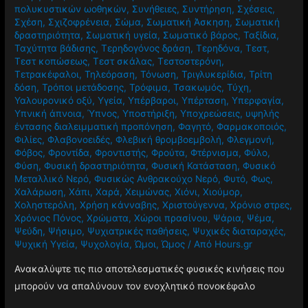
πολυκυστικών ωοθηκών
,
Συνήθειες
,
Συντήρηση
,
Σχέσεις
,
Σχέση
,
Σχιζοφρένεια
,
Σώμα
,
Σωματική Άσκηση
,
Σωματική
δραστηριότητα
,
Σωματική υγεία
,
Σωματικό βάρος
,
Ταξίδια
,
Ταχύτητα βάδισης
,
Τερηδογόνος δράση
,
Τερηδόνα
,
Τεστ
,
Τεστ κοπώσεως
,
Τεστ σκάλας
,
Τεστοστερόνη
,
Τετρακέφαλοι
,
Τηλεόραση
,
Τόνωση
,
Τριγλυκερίδια
,
Τρίτη
δόση
,
Τρόποι μετάδοσης
,
Τρόφιμα
,
Τσακωμός
,
Τύχη
,
Υαλουρονικό οξύ
,
Υγεία
,
Υπέρβαροι
,
Υπέρταση
,
Υπερφαγία
,
Υπνική άπνοια
,
Ύπνος
,
Υποστήριξη
,
Υποχρεώσεις
,
υψηλής
έντασης διαλειμματική προπόνηση
,
Φαγητό
,
Φαρμακοποιός
,
Φιλίες
,
Φλαβονοειδές
,
Φλεβική θρομβοεμβολή
,
Φλεγμονή
,
Φόβος
,
Φροντίδα
,
Φροντιστής
,
Φρούτα
,
Φτέρνισμα
,
Φύλο
,
Φύση
,
Φυσική δραστηριότητα
,
Φυσική Κατάσταση
,
Φυσικό
Μεταλλικό Νερό
,
Φυσικώς Ανθρακούχο Νερό
,
Φυτό
,
Φως
,
Χαλάρωση
,
Χάπι
,
Χαρά
,
Χειμώνας
,
Χιόνι
,
Χιούμορ
,
Χοληστερόλη
,
Χρήση κάνναβης
,
Χριστούγεννα
,
Χρόνιο στρες
,
Χρόνιος Πόνος
,
Χρώματα
,
Χώροι πρασίνου
,
Ψάρια
,
Ψέμα
,
Ψεύδη
,
Ψήσιμο
,
Ψυχιατρικές παθήσεις
,
Ψυχικές διαταραχές
,
Ψυχική Υγεία
,
Ψυχολογία
,
Ώμοι
,
Ώμος
/ Από
Hours.gr
Ανακαλύψτε τις πιο αποτελεσματικές φυσικές κινήσεις που
μπορούν να απαλύνουν τον ενοχλητικό πονοκέφαλο