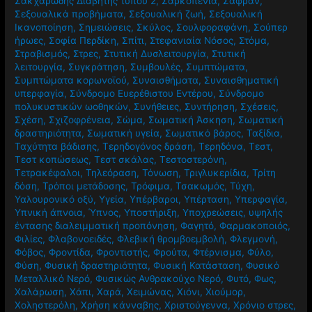
Σακχαρώδης Διαβήτης τύπου 2
,
Σαρκοπενία
,
Σαφράν
,
Σεξουαλικά προβήματα
,
Σεξουαλική ζωή
,
Σεξουαλική
Ικανοποίηση
,
Σημειώσεις
,
Σκύλος
,
Σουλφοραφάνη
,
Σούπερ
ήρωες
,
Σοφία Περδίκη
,
Σπίτι
,
Στεφανιαία Νόσος
,
Στόμα
,
Στραβισμός
,
Στρες
,
Στυτική Δυσλειτουργία
,
Στυτική
λειτουργία
,
Συγκράτηση
,
Συμβουλές
,
Συμπτώματα
,
Συμπτώματα κορωνοϊού
,
Συναισθήματα
,
Συναισθηματική
υπερφαγία
,
Σύνδρομο Ευερέθιστου Εντέρου
,
Σύνδρομο
πολυκυστικών ωοθηκών
,
Συνήθειες
,
Συντήρηση
,
Σχέσεις
,
Σχέση
,
Σχιζοφρένεια
,
Σώμα
,
Σωματική Άσκηση
,
Σωματική
δραστηριότητα
,
Σωματική υγεία
,
Σωματικό βάρος
,
Ταξίδια
,
Ταχύτητα βάδισης
,
Τερηδογόνος δράση
,
Τερηδόνα
,
Τεστ
,
Τεστ κοπώσεως
,
Τεστ σκάλας
,
Τεστοστερόνη
,
Τετρακέφαλοι
,
Τηλεόραση
,
Τόνωση
,
Τριγλυκερίδια
,
Τρίτη
δόση
,
Τρόποι μετάδοσης
,
Τρόφιμα
,
Τσακωμός
,
Τύχη
,
Υαλουρονικό οξύ
,
Υγεία
,
Υπέρβαροι
,
Υπέρταση
,
Υπερφαγία
,
Υπνική άπνοια
,
Ύπνος
,
Υποστήριξη
,
Υποχρεώσεις
,
υψηλής
έντασης διαλειμματική προπόνηση
,
Φαγητό
,
Φαρμακοποιός
,
Φιλίες
,
Φλαβονοειδές
,
Φλεβική θρομβοεμβολή
,
Φλεγμονή
,
Φόβος
,
Φροντίδα
,
Φροντιστής
,
Φρούτα
,
Φτέρνισμα
,
Φύλο
,
Φύση
,
Φυσική δραστηριότητα
,
Φυσική Κατάσταση
,
Φυσικό
Μεταλλικό Νερό
,
Φυσικώς Ανθρακούχο Νερό
,
Φυτό
,
Φως
,
Χαλάρωση
,
Χάπι
,
Χαρά
,
Χειμώνας
,
Χιόνι
,
Χιούμορ
,
Χοληστερόλη
,
Χρήση κάνναβης
,
Χριστούγεννα
,
Χρόνιο στρες
,