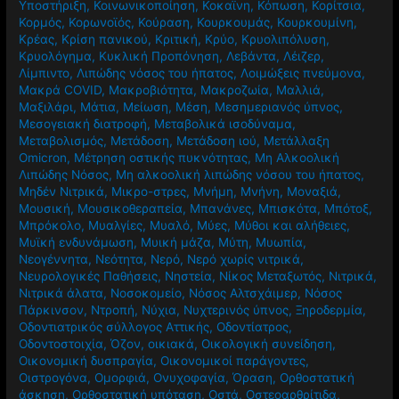
Υποστήριξη
,
Κοινωνικοποίηση
,
Κοκαϊνη
,
Κόπωση
,
Κορίτσια
,
Κορμός
,
Κορωνοϊός
,
Κούραση
,
Κουρκουμάς
,
Κουρκουμίνη
,
Κρέας
,
Κρίση πανικού
,
Κριτική
,
Κρύο
,
Κρυολιπόλυση
,
Κρυολόγημα
,
Κυκλική Προπόνηση
,
Λεβάντα
,
Λέιζερ
,
Λίμπιντο
,
Λιπώδης νόσος του ήπατος
,
Λοιμώξεις πνεύμονα
,
Μακρά COVID
,
Μακροβιότητα
,
Μακροζωία
,
Μαλλιά
,
Μαξιλάρι
,
Μάτια
,
Μείωση
,
Μέση
,
Μεσημεριανός ύπνος
,
Μεσογειακή διατροφή
,
Μεταβολικά ισοδύναμα
,
Μεταβολισμός
,
Μετάδοση
,
Μετάδοση ιού
,
Μετάλλαξη
Omicron
,
Μέτρηση οστικής πυκνότητας
,
Μη Αλκοολική
Λιπώδης Νόσος
,
Μη αλκοολική λιπώδης νόσου του ήπατος
,
Μηδέν Νιτρικά
,
Μικρο-στρες
,
Μνήμη
,
Μνήνη
,
Μοναξιά
,
Μουσική
,
Μουσικοθεραπεία
,
Μπανάνες
,
Μπισκότα
,
Μπότοξ
,
Μπρόκολο
,
Μυαλγίες
,
Μυαλό
,
Μύες
,
Μύθοι και αλήθειες
,
Μυϊκή ενδυνάμωση
,
Μυική μάζα
,
Μύτη
,
Μυωπία
,
Νεογέννητα
,
Νεότητα
,
Νερό
,
Νερό χωρίς νιτρικά
,
Νευρολογικές Παθήσεις
,
Νηστεία
,
Νίκος Μεταξωτός
,
Νιτρικά
,
Νιτρικά άλατα
,
Νοσοκομείο
,
Νόσος Αλτσχάιμερ
,
Νόσος
Πάρκινσον
,
Ντροπή
,
Νύχια
,
Νυχτερινός ύπνος
,
Ξηροδερμία
,
Οδοντιατρικός σύλλογος Αττικής
,
Οδοντίατρος
,
Οδοντοστοιχία
,
Όζον
,
οικιακά
,
Οικολογική συνείδηση
,
Οικονομική δυσπραγία
,
Οικονομικοί παράγοντες
,
Οιστρογόνα
,
Ομορφιά
,
Ονυχοφαγία
,
Όραση
,
Ορθοστατική
άσκηση
,
Ορθοστατική υπόταση
,
Οστά
,
Οστεοαρθρίτιδα
,