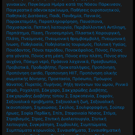
γυναικών
,
Παγκόσμια Ημέρα κατά της Νόσου Πάρκινσον
,
Παγκρεατικό αδενοκαρκίνωμα
,
Παθήσεις ουροποιητικού
,
Παθητικές Διατάσεις
,
Παιδί
,
Πανδημία
,
Πανικός
,
Παρακεταμόλη
,
Παραπληροφόρηση
,
Παυσίπονα
,
Παχυσαρκία
,
Πεπτική λειτουργία
,
Περιβαλλοντική Αντίληψη
,
Περπάτημα
,
Πίεση
,
Πινοσεμπρίνη
,
Πλαστική Χειρουργική
,
Πλάτη
,
Πνεύμονες
,
Πνευμονική θρομβοεμβολή
,
Πνευμονική
Ίνωση
,
Ποδηλασία
,
Ποδηλατικός τουρισμός
,
Πολιτική Υγείας
,
Πονόδοντος
,
Πόνοι περιόδου
,
Πονοκέφαλος
,
Πόνος
,
Πόνος
στα γόνατα
,
Πόνος στη μέση
,
Πόνος στην πλάτη
,
Πόνος στον
αυχένα
,
Πόσιμο νερό
,
Πράσινα λαχανικά
,
Πρεσβυωπία
,
Προβιοτικά
,
Προδιαβήτης
,
Προκαταλήψεις
,
Προπόνηση
,
Προπόνηση cardio
,
Προπονηση HIIT
,
Προπόνηση ολικής
σωματικής δόνησης
,
Προστασία
,
Πρόσωπο
,
Πρόωρος
θάνατος
,
Πυρετός
,
Πυρήνας
,
Ρήξη τενόντων του ώμου
,
Ρινικό
σπρέι
,
Ροχαλητό
,
Σάκχαρο
,
Σακχαρώδης Διαβήτης
,
Σακχαρώδης Διαβήτης τύπου 2
,
Σαρκοπενία
,
Σαφράν
,
Σεξουαλικά προβήματα
,
Σεξουαλική ζωή
,
Σεξουαλική
Ικανοποίηση
,
Σημειώσεις
,
Σκύλος
,
Σουλφοραφάνη
,
Σούπερ
ήρωες
,
Σοφία Περδίκη
,
Σπίτι
,
Στεφανιαία Νόσος
,
Στόμα
,
Στραβισμός
,
Στρες
,
Στυτική Δυσλειτουργία
,
Στυτική
λειτουργία
,
Συγκράτηση
,
Συμβουλές
,
Συμπτώματα
,
Συμπτώματα κορωνοϊού
,
Συναισθήματα
,
Συναισθηματική