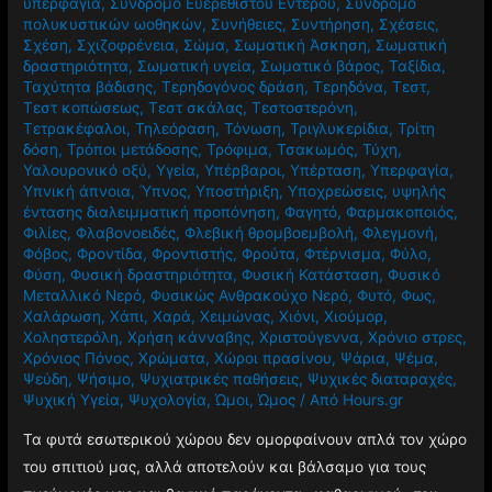
υπερφαγία
,
Σύνδρομο Ευερέθιστου Εντέρου
,
Σύνδρομο
πολυκυστικών ωοθηκών
,
Συνήθειες
,
Συντήρηση
,
Σχέσεις
,
Σχέση
,
Σχιζοφρένεια
,
Σώμα
,
Σωματική Άσκηση
,
Σωματική
δραστηριότητα
,
Σωματική υγεία
,
Σωματικό βάρος
,
Ταξίδια
,
Ταχύτητα βάδισης
,
Τερηδογόνος δράση
,
Τερηδόνα
,
Τεστ
,
Τεστ κοπώσεως
,
Τεστ σκάλας
,
Τεστοστερόνη
,
Τετρακέφαλοι
,
Τηλεόραση
,
Τόνωση
,
Τριγλυκερίδια
,
Τρίτη
δόση
,
Τρόποι μετάδοσης
,
Τρόφιμα
,
Τσακωμός
,
Τύχη
,
Υαλουρονικό οξύ
,
Υγεία
,
Υπέρβαροι
,
Υπέρταση
,
Υπερφαγία
,
Υπνική άπνοια
,
Ύπνος
,
Υποστήριξη
,
Υποχρεώσεις
,
υψηλής
έντασης διαλειμματική προπόνηση
,
Φαγητό
,
Φαρμακοποιός
,
Φιλίες
,
Φλαβονοειδές
,
Φλεβική θρομβοεμβολή
,
Φλεγμονή
,
Φόβος
,
Φροντίδα
,
Φροντιστής
,
Φρούτα
,
Φτέρνισμα
,
Φύλο
,
Φύση
,
Φυσική δραστηριότητα
,
Φυσική Κατάσταση
,
Φυσικό
Μεταλλικό Νερό
,
Φυσικώς Ανθρακούχο Νερό
,
Φυτό
,
Φως
,
Χαλάρωση
,
Χάπι
,
Χαρά
,
Χειμώνας
,
Χιόνι
,
Χιούμορ
,
Χοληστερόλη
,
Χρήση κάνναβης
,
Χριστούγεννα
,
Χρόνιο στρες
,
Χρόνιος Πόνος
,
Χρώματα
,
Χώροι πρασίνου
,
Ψάρια
,
Ψέμα
,
Ψεύδη
,
Ψήσιμο
,
Ψυχιατρικές παθήσεις
,
Ψυχικές διαταραχές
,
Ψυχική Υγεία
,
Ψυχολογία
,
Ώμοι
,
Ώμος
/ Από
Hours.gr
Τα φυτά εσωτερικού χώρου δεν ομορφαίνουν απλά τον χώρο
του σπιτιού μας, αλλά αποτελούν και βάλσαμο για τους