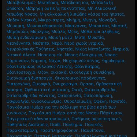
Μεταβολισμός
,
Μετάδοση
,
Μετάδοση ιού
,
Μετάλλαξη
Omicron
,
Μέτρηση οστικής πυκνότητας
,
Μη Αλκοολική
Λιπώδης Νόσος
,
Μη αλκοολική λιπώδης νόσου του ήπατος
,
Μηδέν Νιτρικά
,
Μικρο-στρες
,
Μνήμη
,
Μνήνη
,
Μοναξιά
,
Μουσική
,
Μουσικοθεραπεία
,
Μπανάνες
,
Μπισκότα
,
Μπότοξ
,
Μπρόκολο
,
Μυαλγίες
,
Μυαλό
,
Μύες
,
Μύθοι και αλήθειες
,
Μυϊκή ενδυνάμωση
,
Μυική μάζα
,
Μύτη
,
Μυωπία
,
Νεογέννητα
,
Νεότητα
,
Νερό
,
Νερό χωρίς νιτρικά
,
Νευρολογικές Παθήσεις
,
Νηστεία
,
Νίκος Μεταξωτός
,
Νιτρικά
,
Νιτρικά άλατα
,
Νοσοκομείο
,
Νόσος Αλτσχάιμερ
,
Νόσος
Πάρκινσον
,
Ντροπή
,
Νύχια
,
Νυχτερινός ύπνος
,
Ξηροδερμία
,
Οδοντιατρικός σύλλογος Αττικής
,
Οδοντίατρος
,
Οδοντοστοιχία
,
Όζον
,
οικιακά
,
Οικολογική συνείδηση
,
Οικονομική δυσπραγία
,
Οικονομικοί παράγοντες
,
Οιστρογόνα
,
Ομορφιά
,
Ονυχοφαγία
,
Όραση
,
Ορθοστατική
άσκηση
,
Ορθοστατική υπόταση
,
Οστά
,
Οστεοαρθρίτιδα
,
Οστεοαρθρίτιδα γόνατος
,
Οστεοπενία
,
Οστεοπόρωση
,
Οσφυαλγία
,
Ουρολοιμώξεις
,
Ουρολοίμωξη
,
Οφέλη
,
Παγετός
,
Παγκόσμια Ημέρα για την εξάλειψη της βίας κατά των
γυναικών
,
Παγκόσμια Ημέρα κατά της Νόσου Πάρκινσον
,
Παγκρεατικό αδενοκαρκίνωμα
,
Παθήσεις ουροποιητικού
,
Παθητικές Διατάσεις
,
Παιδί
,
Πανδημία
,
Πανικός
,
Παρακεταμόλη
,
Παραπληροφόρηση
,
Παυσίπονα
,
Παχυσαρκία
,
Πεπτική λειτουργία
,
Περιβαλλοντική Αντίληψη
,