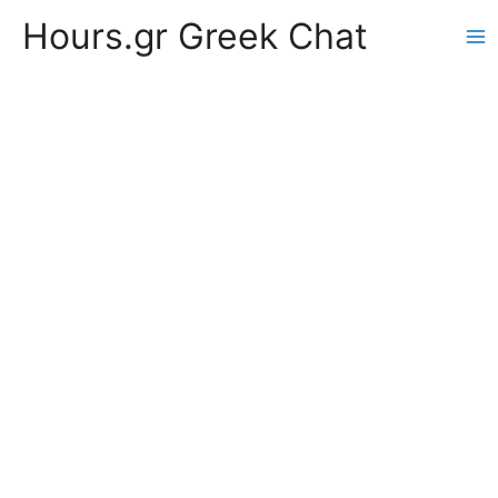
Hours.gr Greek Chat
Ma
Me