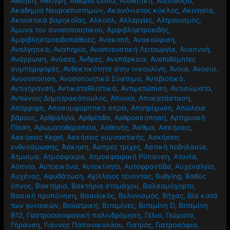
Άθληση
,
Άθληψη
,
Αιθέρια έλαια
,
Αισθητική
,
Αισιοδοξία
,
Ακαδημία Νευροεπιστημών
,
Ακανόνιστος κύκλος
,
Ακινησία
,
Ακουστικά βαρηκοΐας
,
Αλκοόλ
,
Αλλεργίες
,
Αλτρουισμός
,
Άμυνα του ανοσοποιητικού
,
Αμφιβληστροειδής
,
Αμφιβληστροειδοπάθειες
,
Ανακοπή
,
Ανακούφιση
,
Αναλγητικά
,
Αναπηρία
,
Αναπνευστική Λειτουργία
,
Αναπνοή
,
Ανάρρωση
,
Ανάσες
,
Άνδρες
,
Ανεπάρκεια
,
Ανεπιθύμητες
συμπεριφορές
,
Ανθεκτικότητα στην ινσουλίνη
,
Άνοια
,
Ανοσία
,
Ανοσοποίηση
,
Ανοσοποιητικό Σύστημα
,
Αντιβιοτικά
,
Αντιγήρανση
,
Αντικαταθλιπτικά
,
Αντιμετώπιση
,
Αντισώματα
,
Αντώνιος Δημητρακόπουλος
,
Άπνοια
,
Αποκατάσταση
,
Απόρριψη
,
Αποσυμφορητικό σπρέι
,
Αποτρίχωση
,
Απώλεια
βάρους
,
Αρθραλγία
,
Αρθρίτιδα
,
Αρθροσκόπηση
,
Αρτηριακή
Πίεση
,
Αρωματοθεραπεία
,
Ασθενής
,
Άσθμα
,
Ασκήσεις
,
Ασκήσεις Kegel
,
Ασκήσεις γυμναστικής
,
Ασκήσεις
ενδυνάμωσης
,
Άσκηση
,
Άσπρες τρίχες
,
Αστική ποδηλασία
,
Άτμισμα
,
Ατμόσφαιρα
,
Ατμοσφαιρική Ρύπανση
,
Ατονία
,
Αϋπνία
,
Αυτοεικόνα
,
Αυτοκίνητο
,
Αυτοφροντίδα
,
Αυχεναλγία
,
Αυχένας
,
Αφυδάτωση
,
Αχίλλειος τένοντας
,
Βullying
,
Βαθύς
ύπνος
,
Βακτήρια
,
Βακτήρια στομάχου
,
Βαλσαμόχορτο
,
Βασική προπόνηση
,
Βασιλικός
,
Βελονισμός
,
Βήχας
,
Βία κατά
των γυναικών
,
Βιοϊατρική
,
Βιταμίνες
,
Βιταμίνη D
,
Βιταμίνη
Β12
,
Γαστροοισοφαγική παλινδρόμηση
,
Γέλιο
,
Γεύματα
,
Γήρανση
,
Γιάννης Παπανικολάου
,
Γιατρός
,
Γιατροσόφια
,