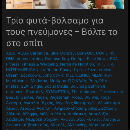
Τρία φυτά-βάλσαμο για
τους πνεύμονες – Βάλτε τα
στο σπίτι
AIDS
,
AQUA Carpatica
,
Blue Monday
,
Burn Out
,
COVID-19
,
DNA
,
doomscrolling
,
Doomsurfing
,
Dr. Age
,
Fake News
,
FDA
,
Fitness
,
Fitness & Wellbeing
,
Herbalife Nutrition
,
HIIT
,
HIV
,
INTERAMERICAN
,
La Roche-Posay
,
Lipikar Eczema Med
Cream
,
Lockdown
,
Long Covid
,
MEDICLINIC
,
MEDIFIRST
,
Mindfulness
,
Moderna
,
Mε ΦροντίΖΩ ΚΑΛΑ
,
Pets
,
Pfizer
,
Pilates
,
SEX
,
Single
,
Social Media
,
Solumag Saffron &
curcumin
,
Sputnik-V
,
SYMMETRIA
,
The Antiagers
,
The Medical
Beauty Center
,
Vegan
,
Vegetarian
,
Video
,
Wu wei
,
Yoga
,
Άγγιγμα
,
Αγκαλιά
,
Άγχος
,
Αγχώδεις διαταραχές
,
Αδυνάτισμα
,
Αέρας
,
Αερόβια Άσκηση
,
Αθηροσκλήρωση
,
Αθηρωμάτωση
,
Άθληση
,
Άθληψη
,
Αιθέρια έλαια
,
Αισθητική
,
Αισιοδοξία
,
Ακαδημία Νευροεπιστημών
,
Ακανόνιστος κύκλος
,
Ακινησία
,
Ακουστικά βαρηκοΐας
,
Αλκοόλ
,
Αλλεργίες
,
Αλτρουισμός
,