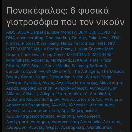
Πονοκέφαλος: 6 φυσικά
γιατροσόφια που τον νικούν
AIDS
,
AQUA Carpatica
,
Blue Monday
,
Burn Out
,
COVID-19
,
DNA
,
doomscrolling
,
Doomsurfing
,
Dr. Age
,
Fake News
,
FDA
,
Fitness
,
Fitness & Wellbeing
,
Herbalife Nutrition
,
HIIT
,
HIV
,
INTERAMERICAN
,
La Roche-Posay
,
Lipikar Eczema Med
Cream
,
Lockdown
,
Long Covid
,
MEDICLINIC
,
MEDIFIRST
,
Mindfulness
,
Moderna
,
Mε ΦροντίΖΩ ΚΑΛΑ
,
Pets
,
Pfizer
,
Pilates
,
SEX
,
Single
,
Social Media
,
Solumag Saffron &
curcumin
,
Sputnik-V
,
SYMMETRIA
,
The Antiagers
,
The Medical
Beauty Center
,
Vegan
,
Vegetarian
,
Video
,
Wu wei
,
Yoga
,
Άγγιγμα
,
Αγκαλιά
,
Άγχος
,
Αγχώδεις διαταραχές
,
Αδυνάτισμα
,
Αέρας
,
Αερόβια Άσκηση
,
Αθηροσκλήρωση
,
Αθηρωμάτωση
,
Άθληση
,
Άθληψη
,
Αιθέρια έλαια
,
Αισθητική
,
Αισιοδοξία
,
Ακαδημία Νευροεπιστημών
,
Ακανόνιστος κύκλος
,
Ακινησία
,
Ακουστικά βαρηκοΐας
,
Αλκοόλ
,
Αλλεργίες
,
Αλτρουισμός
,
Άμυνα του ανοσοποιητικού
,
Αμφιβληστροειδής
,
Αμφιβληστροειδοπάθειες
,
Ανακοπή
,
Ανακούφιση
,
Αναλγητικά
,
Αναπηρία
,
Αναπνευστική Λειτουργία
,
Αναπνοή
,
Ανάρρωση
,
Ανάσες
,
Άνδρες
,
Ανεπάρκεια
,
Ανεπιθύμητες