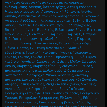
Ασκήσεις Kegel
,
Ασκήσεις γυμναστικής
,
Ασκήσεις
ενδυνάμωσης
,
Άσκηση
,
Άσπρες τρίχες
,
Αστική ποδηλασία
,
Άτμισμα
,
Ατμόσφαιρα
,
Ατμοσφαιρική Ρύπανση
,
Ατονία
,
Αϋπνία
,
Αυτοεικόνα
,
Αυτοκίνητο
,
Αυτοφροντίδα
,
Αυχεναλγία
,
Αυχένας
,
Αφυδάτωση
,
Αχίλλειος τένοντας
,
Βullying
,
Βαθύς
ύπνος
,
Βακτήρια
,
Βακτήρια στομάχου
,
Βαλσαμόχορτο
,
Βασική προπόνηση
,
Βασιλικός
,
Βελονισμός
,
Βήχας
,
Βία κατά
των γυναικών
,
Βιοϊατρική
,
Βιταμίνες
,
Βιταμίνη D
,
Βιταμίνη
Β12
,
Γαστροοισοφαγική παλινδρόμηση
,
Γέλιο
,
Γεύματα
,
Γήρανση
,
Γιάννης Παπανικολάου
,
Γιατρός
,
Γιατροσόφια
,
Γιόγκα
,
Γιορτές
,
Γνωστική ανεπάρκεια
,
Γνωστική
εξασθένηση
,
Γνωστική Ικανότητα
,
Γνωστική λειτουργία
,
Γόνατα
,
Γόνατο
,
Γονίδια
,
Γρίπη
,
Γυμναστική
,
Γυμνό
,
Γυμνοί
για ύπνο
,
Γυναίκες
,
Δαμάσκηνα
,
Δείκτης Μάζας Σώματος
,
Δέρμα
,
Διαβήτης
,
Διαβήτης τύπου 2
,
Διάγνωση
,
Διάθεση
,
Διαλειμματική νηστεία
,
Διαλογισμός
,
Διάστρεμμα του
αστραγάλου
,
Διαταραχές Ύπνου
,
Διατάσεις
,
Διάταση
,
Διατροφή
,
Διατροφικές διαταραχές
,
Διατροφικές Συνήθειες
,
Διαφραγματική αναπνοή
,
Διοξείδιο του αζώτου
,
Δονήσεις
,
Δόντια
,
Δυσκοιλιότητα
,
Δύσπνοια
,
Εαρινή κόπωση
,
Εγκεφαλική λειτουργία
,
Εγκεφαλικό επεισόδιο
,
Εγκεφαλικό
Τραύμα
,
Εγκέφαλος
,
Εγκυμοσύνη
,
Εθελοντισμός
,
Ειδήσεις
,
Εικόνα του σώματος
,
Εισπνεόμενο εμβόλιο
,
Εκδρομές
,
Έκζεμα
,
ΕΚΠΑ
,
Εκπαίδευση
,
Εκφοβισμός
,
Εκφύλιση ωχράς