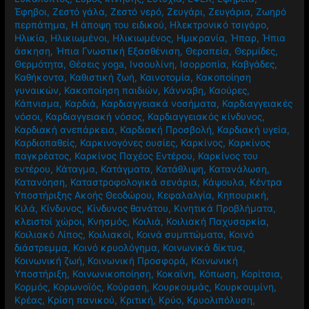
Έφηβοι
,
Ζεστό γάλα
,
Ζεστό νερό
,
Ζευγάρι
,
Ζευγάρια
,
Ζωηρό
περπάτημα
,
Η άποψη του ειδικού
,
Ηλεκτρονικό τσιγάρο
,
Ηλικία
,
Ηλικιωμένοι
,
Ηλικιωμένος
,
Ημικρανία
,
Ήπαρ
,
Ήπια
άσκηση
,
Ήπια Γνωστική Εξασθένιση
,
Θεραπεία
,
Θερμίδες
,
Θερμότητα
,
Θέσεις yoga
,
Ινσουλίνη
,
Ισορροπία
,
Καβγάδες
,
Καθήκοντα
,
Καθιστική ζωή
,
Καινοτομία
,
Κακοποίηση
γυναικών
,
Κακοποίηση παιδιών
,
Κάνναβη
,
Καούρες
,
Κάπνισμα
,
Καρδιά
,
Καρδιαγγειακά νοσήματα
,
Καρδιαγγειακές
νόσοι
,
Καρδιαγγειακή νόσος
,
Καρδιαγγειακός κίνδυνος
,
Καρδιακή ανεπάρκεια
,
Καρδιακή Προσβολή
,
Καρδιακή υγεία
,
Καρδιοπαθείς
,
Καρκινογόνες ουσίες
,
Καρκίνος
,
Καρκίνος
παγκρέατος
,
Καρκίνος Παχέος Εντέρου
,
Καρκίνος του
εντέρου
,
Κάταγμα
,
Κατάγματα
,
Κατάθλιψη
,
Κατανάλωση
,
Κατανόηση
,
Καταστροφολογικά σενάρια
,
Κάψουλα
,
Κέντρα
Υποστήριξης Ακοής Θεοδώρου
,
Κεφαλαλγία
,
Κηπουρική
,
Κιλά
,
Κίνδυνος
,
Κίνδυνος θανάτου
,
Κινητικά Προβλήματα
,
κλειστοί χώροι
,
Κνησμός
,
Κοιλιά
,
Κοιλιακή Παχυσαρκία
,
Κοιλιακό Λίπος
,
Κοιλιακοί
,
Κοινά συμπτώματα
,
Κοινό
διάστρεμμα
,
Κοινό κρυολόγημα
,
Κοινωνικά δίκτυα
,
Κοινωνική ζωή
,
Κοινωνική Προσφορά
,
Κοινωνική
Υποστήριξη
,
Κοινωνικοποίηση
,
Κοκαϊνη
,
Κόπωση
,
Κορίτσια
,
Κορμός
,
Κορωνοϊός
,
Κούραση
,
Κουρκουμάς
,
Κουρκουμίνη
,
Κρέας
,
Κρίση πανικού
,
Κριτική
,
Κρύο
,
Κρυολιπόλυση
,