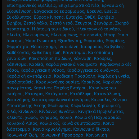
Επιστημονικές Εξελίξεις
,
Επιχειρηματικά Νέα
,
Εργασιακή
Εξουθένωση
,
Εργασιακός εκφοβισμός
,
Έρευνα
,
Ευεξία
,
Ευκάλυπτος
,
Εύρος κίνησης
,
Ευτυχία
,
ΕΦΕΧ
,
Εφηβεία
,
Έφηβοι
,
Ζεστό γάλα
,
Ζεστό νερό
,
Ζευγάρι
,
Ζευγάρια
,
Ζωηρό
περπάτημα
,
Η άποψη του ειδικού
,
Ηλεκτρονικό τσιγάρο
,
Ηλικία
,
Ηλικιωμένοι
,
Ηλικιωμένος
,
Ημικρανία
,
Ήπαρ
,
Ήπια
άσκηση
,
Ήπια Γνωστική Εξασθένιση
,
Θεραπεία
,
Θερμίδες
,
Θερμότητα
,
Θέσεις yoga
,
Ινσουλίνη
,
Ισορροπία
,
Καβγάδες
,
Καθήκοντα
,
Καθιστική ζωή
,
Καινοτομία
,
Κακοποίηση
γυναικών
,
Κακοποίηση παιδιών
,
Κάνναβη
,
Καούρες
,
Κάπνισμα
,
Καρδιά
,
Καρδιαγγειακά νοσήματα
,
Καρδιαγγειακές
νόσοι
,
Καρδιαγγειακή νόσος
,
Καρδιαγγειακός κίνδυνος
,
Καρδιακή ανεπάρκεια
,
Καρδιακή Προσβολή
,
Καρδιακή υγεία
,
Καρδιοπαθείς
,
Καρκινογόνες ουσίες
,
Καρκίνος
,
Καρκίνος
παγκρέατος
,
Καρκίνος Παχέος Εντέρου
,
Καρκίνος του
εντέρου
,
Κάταγμα
,
Κατάγματα
,
Κατάθλιψη
,
Κατανάλωση
,
Κατανόηση
,
Καταστροφολογικά σενάρια
,
Κάψουλα
,
Κέντρα
Υποστήριξης Ακοής Θεοδώρου
,
Κεφαλαλγία
,
Κηπουρική
,
Κιλά
,
Κίνδυνος
,
Κίνδυνος θανάτου
,
Κινητικά Προβλήματα
,
κλειστοί χώροι
,
Κνησμός
,
Κοιλιά
,
Κοιλιακή Παχυσαρκία
,
Κοιλιακό Λίπος
,
Κοιλιακοί
,
Κοινά συμπτώματα
,
Κοινό
διάστρεμμα
,
Κοινό κρυολόγημα
,
Κοινωνικά δίκτυα
,
Κοινωνική ζωή
,
Κοινωνική Προσφορά
,
Κοινωνική