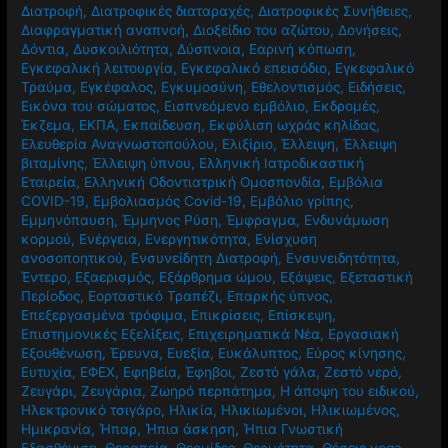
Διατροφή
,
Διατροφικές διαταραχές
,
Διατροφικές Συνήθειες
,
Διαφραγματική αναπνοή
,
Διοξείδιο του αζώτου
,
Δονήσεις
,
Δόντια
,
Δυσκοιλιότητα
,
Δύσπνοια
,
Εαρινή κόπωση
,
Εγκεφαλική λειτουργία
,
Εγκεφαλικό επεισόδιο
,
Εγκεφαλικό
Τραύμα
,
Εγκέφαλος
,
Εγκυμοσύνη
,
Εθελοντισμός
,
Ειδήσεις
,
Εικόνα του σώματος
,
Εισπνεόμενο εμβόλιο
,
Εκδρομές
,
Έκζεμα
,
ΕΚΠΑ
,
Εκπαίδευση
,
Εκφύλιση ωχράς κηλίδας
,
Ελευθερία Αναγνωστοπούλου
,
Ελιξίριο
,
Έλλειψη
,
Έλλειψη
βιταμίνης
,
Έλλειψη ύπνου
,
Ελληνική Ιατροδικαστική
Εταιρεία
,
Ελληνική Οδοντιατρική Ομοσπονδία
,
Εμβόλια
COVID-19
,
Εμβολιασμός Covid-19
,
Εμβόλιο γρίπης
,
Εμμηνόπαυση
,
Έμμηνος Ρύση
,
Έμφραγμα
,
Ενδυνάμωση
κορμού
,
Ενέργεια
,
Ενεργητικότητα
,
Ενίσχυση
ανοσοποητικού
,
Ενσυνείδητη Διατροφή
,
Ενσυνειδητότητα
,
Έντερο
,
Εξαερισμός
,
Εξάρθρημα ώμου
,
Εξάψεις
,
Εξεταστική
Περίοδος
,
Εορταστικό Τραπέζι
,
Επαρκής ύπνος
,
Επεξεργασμένα τρόφιμα
,
Επικρίσεις
,
Επίσκεψη
,
Επιστημονικές Εξελίξεις
,
Επιχειρηματικά Νέα
,
Εργασιακή
Εξουθένωση
,
Έρευνα
,
Ευεξία
,
Ευκάλυπτος
,
Εύρος κίνησης
,
Ευτυχία
,
ΕΦΕΧ
,
Εφηβεία
,
Έφηβοι
,
Ζεστό γάλα
,
Ζεστό νερό
,
Ζευγάρι
,
Ζευγάρια
,
Ζωηρό περπάτημα
,
Η άποψη του ειδικού
,
Ηλεκτρονικό τσιγάρο
,
Ηλικία
,
Ηλικιωμένοι
,
Ηλικιωμένος
,
Ημικρανία
,
Ήπαρ
,
Ήπια άσκηση
,
Ήπια Γνωστική