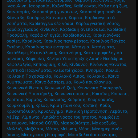
Εξασθένιση
,
Θεραπεία
,
Θερμίδες
,
Θερμότητα
,
Θέσεις yoga
,
Ινσουλίνη
,
Ισορροπία
,
Καβγάδες
,
Καθήκοντα
,
Καθιστική ζωή
,
Καινοτομία
,
Κακοποίηση γυναικών
,
Κακοποίηση παιδιών
,
Κάνναβη
,
Καούρες
,
Κάπνισμα
,
Καρδιά
,
Καρδιαγγειακά
νοσήματα
,
Καρδιαγγειακές νόσοι
,
Καρδιαγγειακή νόσος
,
Καρδιαγγειακός κίνδυνος
,
Καρδιακή ανεπάρκεια
,
Καρδιακή
Προσβολή
,
Καρδιακή υγεία
,
Καρδιοπαθείς
,
Καρκινογόνες
ουσίες
,
Καρκίνος
,
Καρκίνος παγκρέατος
,
Καρκίνος Παχέος
Εντέρου
,
Καρκίνος του εντέρου
,
Κάταγμα
,
Κατάγματα
,
Κατάθλιψη
,
Κατανάλωση
,
Κατανόηση
,
Καταστροφολογικά
σενάρια
,
Κάψουλα
,
Κέντρα Υποστήριξης Ακοής Θεοδώρου
,
Κεφαλαλγία
,
Κηπουρική
,
Κιλά
,
Κίνδυνος
,
Κίνδυνος θανάτου
,
Κινητικά Προβλήματα
,
κλειστοί χώροι
,
Κνησμός
,
Κοιλιά
,
Κοιλιακή Παχυσαρκία
,
Κοιλιακό Λίπος
,
Κοιλιακοί
,
Κοινά
συμπτώματα
,
Κοινό διάστρεμμα
,
Κοινό κρυολόγημα
,
Κοινωνικά δίκτυα
,
Κοινωνική ζωή
,
Κοινωνική Προσφορά
,
Κοινωνική Υποστήριξη
,
Κοινωνικοποίηση
,
Κοκαϊνη
,
Κόπωση
,
Κορίτσια
,
Κορμός
,
Κορωνοϊός
,
Κούραση
,
Κουρκουμάς
,
Κουρκουμίνη
,
Κρέας
,
Κρίση πανικού
,
Κριτική
,
Κρύο
,
Κρυολιπόλυση
,
Κρυολόγημα
,
Κυκλική Προπόνηση
,
Λεβάντα
,
Λέιζερ
,
Λίμπιντο
,
Λιπώδης νόσος του ήπατος
,
Λοιμώξεις
πνεύμονα
,
Μακρά COVID
,
Μακροβιότητα
,
Μακροζωία
,
Μαλλιά
,
Μαξιλάρι
,
Μάτια
,
Μείωση
,
Μέση
,
Μεσημεριανός
ύπνος
,
Μεσογειακή διατροφή
,
Μεταβολικά ισοδύναμα
,