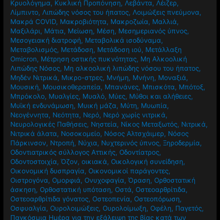
Κρυολόγημα
,
Κυκλική Προπόνηση
,
Λεβάντα
,
Λέιζερ
,
Λίμπιντο
,
Λιπώδης νόσος του ήπατος
,
Λοιμώξεις πνεύμονα
,
Μακρά COVID
,
Μακροβιότητα
,
Μακροζωία
,
Μαλλιά
,
Μαξιλάρι
,
Μάτια
,
Μείωση
,
Μέση
,
Μεσημεριανός ύπνος
,
Μεσογειακή διατροφή
,
Μεταβολικά ισοδύναμα
,
Μεταβολισμός
,
Μετάδοση
,
Μετάδοση ιού
,
Μετάλλαξη
Omicron
,
Μέτρηση οστικής πυκνότητας
,
Μη Αλκοολική
Λιπώδης Νόσος
,
Μη αλκοολική λιπώδης νόσου του ήπατος
,
Μηδέν Νιτρικά
,
Μικρο-στρες
,
Μνήμη
,
Μνήνη
,
Μοναξιά
,
Μουσική
,
Μουσικοθεραπεία
,
Μπανάνες
,
Μπισκότα
,
Μπότοξ
,
Μπρόκολο
,
Μυαλγίες
,
Μυαλό
,
Μύες
,
Μύθοι και αλήθειες
,
Μυϊκή ενδυνάμωση
,
Μυική μάζα
,
Μύτη
,
Μυωπία
,
Νεογέννητα
,
Νεότητα
,
Νερό
,
Νερό χωρίς νιτρικά
,
Νευρολογικές Παθήσεις
,
Νηστεία
,
Νίκος Μεταξωτός
,
Νιτρικά
,
Νιτρικά άλατα
,
Νοσοκομείο
,
Νόσος Αλτσχάιμερ
,
Νόσος
Πάρκινσον
,
Ντροπή
,
Νύχια
,
Νυχτερινός ύπνος
,
Ξηροδερμία
,
Οδοντιατρικός σύλλογος Αττικής
,
Οδοντίατρος
,
Οδοντοστοιχία
,
Όζον
,
οικιακά
,
Οικολογική συνείδηση
,
Οικονομική δυσπραγία
,
Οικονομικοί παράγοντες
,
Οιστρογόνα
,
Ομορφιά
,
Ονυχοφαγία
,
Όραση
,
Ορθοστατική
άσκηση
,
Ορθοστατική υπόταση
,
Οστά
,
Οστεοαρθρίτιδα
,
Οστεοαρθρίτιδα γόνατος
,
Οστεοπενία
,
Οστεοπόρωση
,
Οσφυαλγία
,
Ουρολοιμώξεις
,
Ουρολοίμωξη
,
Οφέλη
,
Παγετός
,
Παγκόσμια Ημέρα για την εξάλειψη της βίας κατά των