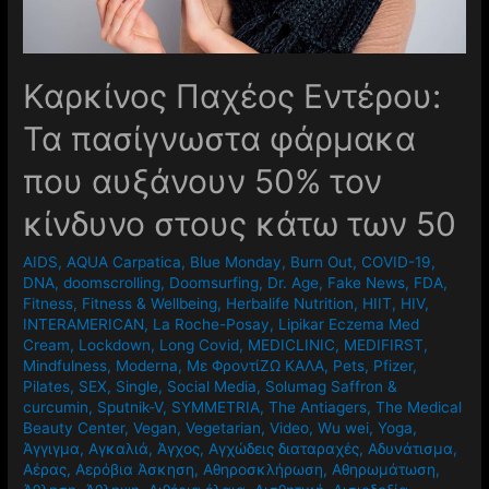
Καρκίνος Παχέος Εντέρου:
Τα πασίγνωστα φάρμακα
που αυξάνουν 50% τον
κίνδυνο στους κάτω των 50
AIDS
,
AQUA Carpatica
,
Blue Monday
,
Burn Out
,
COVID-19
,
DNA
,
doomscrolling
,
Doomsurfing
,
Dr. Age
,
Fake News
,
FDA
,
Fitness
,
Fitness & Wellbeing
,
Herbalife Nutrition
,
HIIT
,
HIV
,
INTERAMERICAN
,
La Roche-Posay
,
Lipikar Eczema Med
Cream
,
Lockdown
,
Long Covid
,
MEDICLINIC
,
MEDIFIRST
,
Mindfulness
,
Moderna
,
Mε ΦροντίΖΩ ΚΑΛΑ
,
Pets
,
Pfizer
,
Pilates
,
SEX
,
Single
,
Social Media
,
Solumag Saffron &
curcumin
,
Sputnik-V
,
SYMMETRIA
,
The Antiagers
,
The Medical
Beauty Center
,
Vegan
,
Vegetarian
,
Video
,
Wu wei
,
Yoga
,
Άγγιγμα
,
Αγκαλιά
,
Άγχος
,
Αγχώδεις διαταραχές
,
Αδυνάτισμα
,
Αέρας
,
Αερόβια Άσκηση
,
Αθηροσκλήρωση
,
Αθηρωμάτωση
,