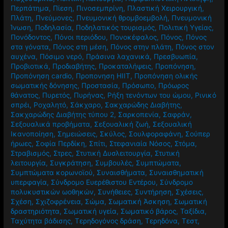
Περπάτημα
,
Πίεση
,
Πινοσεμπρίνη
,
Πλαστική Χειρουργική
,
Πλάτη
,
Πνεύμονες
,
Πνευμονική θρομβοεμβολή
,
Πνευμονική
Ίνωση
,
Ποδηλασία
,
Ποδηλατικός τουρισμός
,
Πολιτική Υγείας
,
Πονόδοντος
,
Πόνοι περιόδου
,
Πονοκέφαλος
,
Πόνος
,
Πόνος
στα γόνατα
,
Πόνος στη μέση
,
Πόνος στην πλάτη
,
Πόνος στον
αυχένα
,
Πόσιμο νερό
,
Πράσινα λαχανικά
,
Πρεσβυωπία
,
Προβιοτικά
,
Προδιαβήτης
,
Προκαταλήψεις
,
Προπόνηση
,
Προπόνηση cardio
,
Προπονηση HIIT
,
Προπόνηση ολικής
σωματικής δόνησης
,
Προστασία
,
Πρόσωπο
,
Πρόωρος
θάνατος
,
Πυρετός
,
Πυρήνας
,
Ρήξη τενόντων του ώμου
,
Ρινικό
σπρέι
,
Ροχαλητό
,
Σάκχαρο
,
Σακχαρώδης Διαβήτης
,
Σακχαρώδης Διαβήτης τύπου 2
,
Σαρκοπενία
,
Σαφράν
,
Σεξουαλικά προβήματα
,
Σεξουαλική ζωή
,
Σεξουαλική
Ικανοποίηση
,
Σημειώσεις
,
Σκύλος
,
Σουλφοραφάνη
,
Σούπερ
ήρωες
,
Σοφία Περδίκη
,
Σπίτι
,
Στεφανιαία Νόσος
,
Στόμα
,
Στραβισμός
,
Στρες
,
Στυτική Δυσλειτουργία
,
Στυτική
λειτουργία
,
Συγκράτηση
,
Συμβουλές
,
Συμπτώματα
,
Συμπτώματα κορωνοϊού
,
Συναισθήματα
,
Συναισθηματική
υπερφαγία
,
Σύνδρομο Ευερέθιστου Εντέρου
,
Σύνδρομο
πολυκυστικών ωοθηκών
,
Συνήθειες
,
Συντήρηση
,
Σχέσεις
,
Σχέση
,
Σχιζοφρένεια
,
Σώμα
,
Σωματική Άσκηση
,
Σωματική
δραστηριότητα
,
Σωματική υγεία
,
Σωματικό βάρος
,
Ταξίδια
,
Ταχύτητα βάδισης
,
Τερηδογόνος δράση
,
Τερηδόνα
,
Τεστ
,