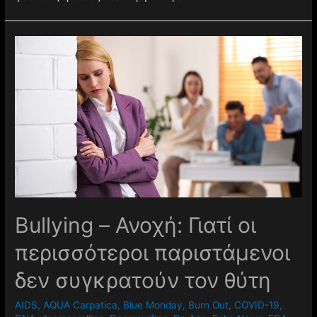
Βullying – Ανοχή: Γιατί οι
περισσότεροι παριστάμενοι
δεν συγκρατούν τον θύτη
AIDS
,
AQUA Carpatica
,
Blue Monday
,
Burn Out
,
COVID-19
,