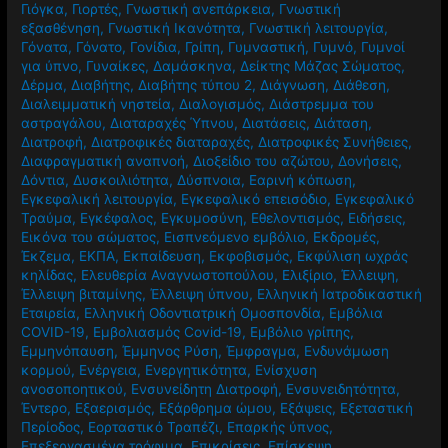
Γιόγκα
,
Γιορτές
,
Γνωστική ανεπάρκεια
,
Γνωστική
εξασθένηση
,
Γνωστική Ικανότητα
,
Γνωστική λειτουργία
,
Γόνατα
,
Γόνατο
,
Γονίδια
,
Γρίπη
,
Γυμναστική
,
Γυμνό
,
Γυμνοί
για ύπνο
,
Γυναίκες
,
Δαμάσκηνα
,
Δείκτης Μάζας Σώματος
,
Δέρμα
,
Διαβήτης
,
Διαβήτης τύπου 2
,
Διάγνωση
,
Διάθεση
,
Διαλειμματική νηστεία
,
Διαλογισμός
,
Διάστρεμμα του
αστραγάλου
,
Διαταραχές Ύπνου
,
Διατάσεις
,
Διάταση
,
Διατροφή
,
Διατροφικές διαταραχές
,
Διατροφικές Συνήθειες
,
Διαφραγματική αναπνοή
,
Διοξείδιο του αζώτου
,
Δονήσεις
,
Δόντια
,
Δυσκοιλιότητα
,
Δύσπνοια
,
Εαρινή κόπωση
,
Εγκεφαλική λειτουργία
,
Εγκεφαλικό επεισόδιο
,
Εγκεφαλικό
Τραύμα
,
Εγκέφαλος
,
Εγκυμοσύνη
,
Εθελοντισμός
,
Ειδήσεις
,
Εικόνα του σώματος
,
Εισπνεόμενο εμβόλιο
,
Εκδρομές
,
Έκζεμα
,
ΕΚΠΑ
,
Εκπαίδευση
,
Εκφοβισμός
,
Εκφύλιση ωχράς
κηλίδας
,
Ελευθερία Αναγνωστοπούλου
,
Ελιξίριο
,
Έλλειψη
,
Έλλειψη βιταμίνης
,
Έλλειψη ύπνου
,
Ελληνική Ιατροδικαστική
Εταιρεία
,
Ελληνική Οδοντιατρική Ομοσπονδία
,
Εμβόλια
COVID-19
,
Εμβολιασμός Covid-19
,
Εμβόλιο γρίπης
,
Εμμηνόπαυση
,
Έμμηνος Ρύση
,
Έμφραγμα
,
Ενδυνάμωση
κορμού
,
Ενέργεια
,
Ενεργητικότητα
,
Ενίσχυση
ανοσοποητικού
,
Ενσυνείδητη Διατροφή
,
Ενσυνειδητότητα
,
Έντερο
,
Εξαερισμός
,
Εξάρθρημα ώμου
,
Εξάψεις
,
Εξεταστική
Περίοδος
,
Εορταστικό Τραπέζι
,
Επαρκής ύπνος
,
Επεξεργασμένα τρόφιμα
,
Επικρίσεις
,
Επίσκεψη
,