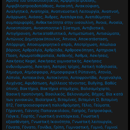
Άμυνα του ανοσοποιητικού
,
Αμφιβληστροειδής
,
Αμφιβληστροειδοπάθειες
,
Ανακοπή
,
Ανακούφιση
,
Αναλγητικά
,
Αναπηρία
,
Αναπνευστική Λειτουργία
,
Αναπνοή
,
Ανάρρωση
,
Ανάσες
,
Άνδρες
,
Ανεπάρκεια
,
Ανεπιθύμητες
συμπεριφορές
,
Ανθεκτικότητα στην ινσουλίνη
,
Άνοια
,
Ανοσία
,
Ανοσοποίηση
,
Ανοσοποιητικό Σύστημα
,
Αντιβιοτικά
,
Αντιγήρανση
,
Αντικαταθλιπτικά
,
Αντιμετώπιση
,
Αντισώματα
,
Αντώνιος Δημητρακόπουλος
,
Άπνοια
,
Αποκατάσταση
,
Απόρριψη
,
Αποσυμφορητικό σπρέι
,
Αποτρίχωση
,
Απώλεια
βάρους
,
Αρθραλγία
,
Αρθρίτιδα
,
Αρθροσκόπηση
,
Αρτηριακή
Πίεση
,
Αρωματοθεραπεία
,
Ασθενής
,
Άσθμα
,
Ασκήσεις
,
Ασκήσεις Kegel
,
Ασκήσεις γυμναστικής
,
Ασκήσεις
ενδυνάμωσης
,
Άσκηση
,
Άσπρες τρίχες
,
Αστική ποδηλασία
,
Άτμισμα
,
Ατμόσφαιρα
,
Ατμοσφαιρική Ρύπανση
,
Ατονία
,
Αϋπνία
,
Αυτοεικόνα
,
Αυτοκίνητο
,
Αυτοφροντίδα
,
Αυχεναλγία
,
Αυχένας
,
Αφυδάτωση
,
Αχίλλειος τένοντας
,
Βullying
,
Βαθύς
ύπνος
,
Βακτήρια
,
Βακτήρια στομάχου
,
Βαλσαμόχορτο
,
Βασική προπόνηση
,
Βασιλικός
,
Βελονισμός
,
Βήχας
,
Βία κατά
των γυναικών
,
Βιοϊατρική
,
Βιταμίνες
,
Βιταμίνη D
,
Βιταμίνη
Β12
,
Γαστροοισοφαγική παλινδρόμηση
,
Γέλιο
,
Γεύματα
,
Γήρανση
,
Γιάννης Παπανικολάου
,
Γιατρός
,
Γιατροσόφια
,
Γιόγκα
,
Γιορτές
,
Γνωστική ανεπάρκεια
,
Γνωστική
εξασθένηση
,
Γνωστική Ικανότητα
,
Γνωστική λειτουργία
,
Γόνατα
,
Γόνατο
,
Γονίδια
,
Γρίπη
,
Γυμναστική
,
Γυμνό
,
Γυμνοί