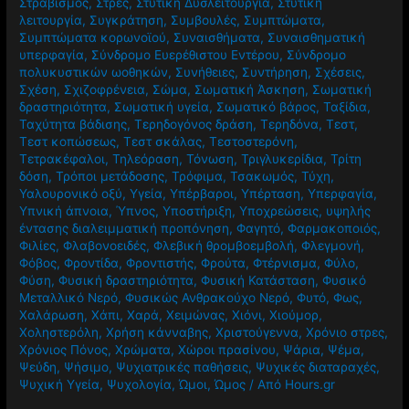
Στραβισμός
,
Στρες
,
Στυτική Δυσλειτουργία
,
Στυτική
λειτουργία
,
Συγκράτηση
,
Συμβουλές
,
Συμπτώματα
,
Συμπτώματα κορωνοϊού
,
Συναισθήματα
,
Συναισθηματική
υπερφαγία
,
Σύνδρομο Ευερέθιστου Εντέρου
,
Σύνδρομο
πολυκυστικών ωοθηκών
,
Συνήθειες
,
Συντήρηση
,
Σχέσεις
,
Σχέση
,
Σχιζοφρένεια
,
Σώμα
,
Σωματική Άσκηση
,
Σωματική
δραστηριότητα
,
Σωματική υγεία
,
Σωματικό βάρος
,
Ταξίδια
,
Ταχύτητα βάδισης
,
Τερηδογόνος δράση
,
Τερηδόνα
,
Τεστ
,
Τεστ κοπώσεως
,
Τεστ σκάλας
,
Τεστοστερόνη
,
Τετρακέφαλοι
,
Τηλεόραση
,
Τόνωση
,
Τριγλυκερίδια
,
Τρίτη
δόση
,
Τρόποι μετάδοσης
,
Τρόφιμα
,
Τσακωμός
,
Τύχη
,
Υαλουρονικό οξύ
,
Υγεία
,
Υπέρβαροι
,
Υπέρταση
,
Υπερφαγία
,
Υπνική άπνοια
,
Ύπνος
,
Υποστήριξη
,
Υποχρεώσεις
,
υψηλής
έντασης διαλειμματική προπόνηση
,
Φαγητό
,
Φαρμακοποιός
,
Φιλίες
,
Φλαβονοειδές
,
Φλεβική θρομβοεμβολή
,
Φλεγμονή
,
Φόβος
,
Φροντίδα
,
Φροντιστής
,
Φρούτα
,
Φτέρνισμα
,
Φύλο
,
Φύση
,
Φυσική δραστηριότητα
,
Φυσική Κατάσταση
,
Φυσικό
Μεταλλικό Νερό
,
Φυσικώς Ανθρακούχο Νερό
,
Φυτό
,
Φως
,
Χαλάρωση
,
Χάπι
,
Χαρά
,
Χειμώνας
,
Χιόνι
,
Χιούμορ
,
Χοληστερόλη
,
Χρήση κάνναβης
,
Χριστούγεννα
,
Χρόνιο στρες
,
Χρόνιος Πόνος
,
Χρώματα
,
Χώροι πρασίνου
,
Ψάρια
,
Ψέμα
,
Ψεύδη
,
Ψήσιμο
,
Ψυχιατρικές παθήσεις
,
Ψυχικές διαταραχές
,
Ψυχική Υγεία
,
Ψυχολογία
,
Ώμοι
,
Ώμος
/ Από
Hours.gr