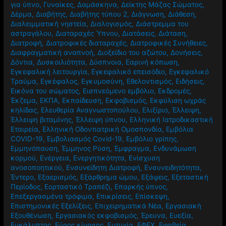
για ύπνο
,
Γυναίκες
,
Δαμάσκηνα
,
Δείκτης Μάζας Σώματος
,
Δέρμα
,
Διαβήτης
,
Διαβήτης τύπου 2
,
Διάγνωση
,
Διάθεση
,
Διαλειμματική νηστεία
,
Διαλογισμός
,
Διάστρεμμα του
αστραγάλου
,
Διαταραχές Ύπνου
,
Διατάσεις
,
Διάταση
,
Διατροφή
,
Διατροφικές διαταραχές
,
Διατροφικές Συνήθειες
,
Διαφραγματική αναπνοή
,
Διοξείδιο του αζώτου
,
Δονήσεις
,
Δόντια
,
Δυσκοιλιότητα
,
Δύσπνοια
,
Εαρινή κόπωση
,
Εγκεφαλική λειτουργία
,
Εγκεφαλικό επεισόδιο
,
Εγκεφαλικό
Τραύμα
,
Εγκέφαλος
,
Εγκυμοσύνη
,
Εθελοντισμός
,
Ειδήσεις
,
Εικόνα του σώματος
,
Εισπνεόμενο εμβόλιο
,
Εκδρομές
,
Έκζεμα
,
ΕΚΠΑ
,
Εκπαίδευση
,
Εκφοβισμός
,
Εκφύλιση ωχράς
κηλίδας
,
Ελευθερία Αναγνωστοπούλου
,
Ελιξίριο
,
Έλλειψη
,
Έλλειψη βιταμίνης
,
Έλλειψη ύπνου
,
Ελληνική Ιατροδικαστική
Εταιρεία
,
Ελληνική Οδοντιατρική Ομοσπονδία
,
Εμβόλια
COVID-19
,
Εμβολιασμός Covid-19
,
Εμβόλιο γρίπης
,
Εμμηνόπαυση
,
Έμμηνος Ρύση
,
Έμφραγμα
,
Ενδυνάμωση
κορμού
,
Ενέργεια
,
Ενεργητικότητα
,
Ενίσχυση
ανοσοποητικού
,
Ενσυνείδητη Διατροφή
,
Ενσυνειδητότητα
,
Έντερο
,
Εξαερισμός
,
Εξάρθρημα ώμου
,
Εξάψεις
,
Εξεταστική
Περίοδος
,
Εορταστικό Τραπέζι
,
Επαρκής ύπνος
,
Επεξεργασμένα τρόφιμα
,
Επικρίσεις
,
Επίσκεψη
,
Επιστημονικές Εξελίξεις
,
Επιχειρηματικά Νέα
,
Εργασιακή
Εξουθένωση
,
Εργασιακός εκφοβισμός
,
Έρευνα
,
Ευεξία
,
Ευκάλυπτος
,
Εύρος κίνησης
,
Ευτυχία
,
ΕΦΕΧ
,
Εφηβεία
,