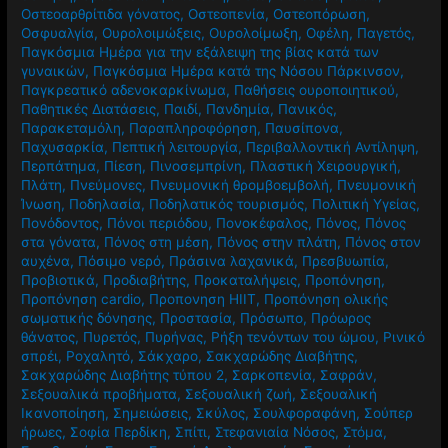
Οστεοαρθρίτιδα γόνατος
,
Οστεοπενία
,
Οστεοπόρωση
,
Οσφυαλγία
,
Ουρολοιμώξεις
,
Ουρολοίμωξη
,
Οφέλη
,
Παγετός
,
Παγκόσμια Ημέρα για την εξάλειψη της βίας κατά των
γυναικών
,
Παγκόσμια Ημέρα κατά της Νόσου Πάρκινσον
,
Παγκρεατικό αδενοκαρκίνωμα
,
Παθήσεις ουροποιητικού
,
Παθητικές Διατάσεις
,
Παιδί
,
Πανδημία
,
Πανικός
,
Παρακεταμόλη
,
Παραπληροφόρηση
,
Παυσίπονα
,
Παχυσαρκία
,
Πεπτική λειτουργία
,
Περιβαλλοντική Αντίληψη
,
Περπάτημα
,
Πίεση
,
Πινοσεμπρίνη
,
Πλαστική Χειρουργική
,
Πλάτη
,
Πνεύμονες
,
Πνευμονική θρομβοεμβολή
,
Πνευμονική
Ίνωση
,
Ποδηλασία
,
Ποδηλατικός τουρισμός
,
Πολιτική Υγείας
,
Πονόδοντος
,
Πόνοι περιόδου
,
Πονοκέφαλος
,
Πόνος
,
Πόνος
στα γόνατα
,
Πόνος στη μέση
,
Πόνος στην πλάτη
,
Πόνος στον
αυχένα
,
Πόσιμο νερό
,
Πράσινα λαχανικά
,
Πρεσβυωπία
,
Προβιοτικά
,
Προδιαβήτης
,
Προκαταλήψεις
,
Προπόνηση
,
Προπόνηση cardio
,
Προπονηση HIIT
,
Προπόνηση ολικής
σωματικής δόνησης
,
Προστασία
,
Πρόσωπο
,
Πρόωρος
θάνατος
,
Πυρετός
,
Πυρήνας
,
Ρήξη τενόντων του ώμου
,
Ρινικό
σπρέι
,
Ροχαλητό
,
Σάκχαρο
,
Σακχαρώδης Διαβήτης
,
Σακχαρώδης Διαβήτης τύπου 2
,
Σαρκοπενία
,
Σαφράν
,
Σεξουαλικά προβήματα
,
Σεξουαλική ζωή
,
Σεξουαλική
Ικανοποίηση
,
Σημειώσεις
,
Σκύλος
,
Σουλφοραφάνη
,
Σούπερ
ήρωες
,
Σοφία Περδίκη
,
Σπίτι
,
Στεφανιαία Νόσος
,
Στόμα
,