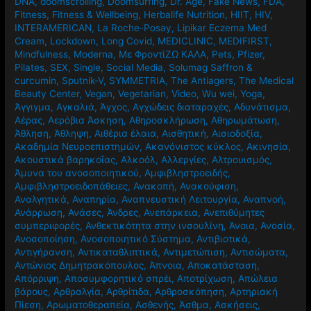
DNA
,
doomscrolling
,
Doomsurfing
,
Dr. Age
,
Fake News
,
FDA
,
Fitness
,
Fitness & Wellbeing
,
Herbalife Nutrition
,
HIIT
,
HIV
,
INTERAMERICAN
,
La Roche-Posay
,
Lipikar Eczema Med
Cream
,
Lockdown
,
Long Covid
,
MEDICLINIC
,
MEDIFIRST
,
Mindfulness
,
Moderna
,
Mε ΦροντίΖΩ ΚΑΛΑ
,
Pets
,
Pfizer
,
Pilates
,
SEX
,
Single
,
Social Media
,
Solumag Saffron &
curcumin
,
Sputnik-V
,
SYMMETRIA
,
The Antiagers
,
The Medical
Beauty Center
,
Vegan
,
Vegetarian
,
Video
,
Wu wei
,
Yoga
,
Άγγιγμα
,
Αγκαλιά
,
Άγχος
,
Αγχώδεις διαταραχές
,
Αδυνάτισμα
,
Αέρας
,
Αερόβια Άσκηση
,
Αθηροσκλήρωση
,
Αθηρωμάτωση
,
Άθληση
,
Άθληψη
,
Αιθέρια έλαια
,
Αισθητική
,
Αισιοδοξία
,
Ακαδημία Νευροεπιστημών
,
Ακανόνιστος κύκλος
,
Ακινησία
,
Ακουστικά βαρηκοΐας
,
Αλκοόλ
,
Αλλεργίες
,
Αλτρουισμός
,
Άμυνα του ανοσοποιητικού
,
Αμφιβληστροειδής
,
Αμφιβληστροειδοπάθειες
,
Ανακοπή
,
Ανακούφιση
,
Αναλγητικά
,
Αναπηρία
,
Αναπνευστική Λειτουργία
,
Αναπνοή
,
Ανάρρωση
,
Ανάσες
,
Άνδρες
,
Ανεπάρκεια
,
Ανεπιθύμητες
συμπεριφορές
,
Ανθεκτικότητα στην ινσουλίνη
,
Άνοια
,
Ανοσία
,
Ανοσοποίηση
,
Ανοσοποιητικό Σύστημα
,
Αντιβιοτικά
,
Αντιγήρανση
,
Αντικαταθλιπτικά
,
Αντιμετώπιση
,
Αντισώματα
,
Αντώνιος Δημητρακόπουλος
,
Άπνοια
,
Αποκατάσταση
,
Απόρριψη
,
Αποσυμφορητικό σπρέι
,
Αποτρίχωση
,
Απώλεια
βάρους
,
Αρθραλγία
,
Αρθρίτιδα
,
Αρθροσκόπηση
,
Αρτηριακή
Πίεση
,
Αρωματοθεραπεία
,
Ασθενής
,
Άσθμα
,
Ασκήσεις
,