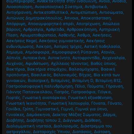
συμπεριφορές
,
Ανθεκτικότητα στην ινσουλίνη
,
Άνοια
,
Ανοσία
,
Ανοσοποίηση
,
Ανοσοποιητικό Σύστημα
,
Αντιβιοτικά
,
Αντιγήρανση
,
Αντικαταθλιπτικά
,
Αντιμετώπιση
,
Αντισώματα
,
Αντώνιος Δημητρακόπουλος
,
Άπνοια
,
Αποκατάσταση
,
Απόρριψη
,
Αποσυμφορητικό σπρέι
,
Αποτρίχωση
,
Απώλεια
βάρους
,
Αρθραλγία
,
Αρθρίτιδα
,
Αρθροσκόπηση
,
Αρτηριακή
Πίεση
,
Αρωματοθεραπεία
,
Ασθενής
,
Άσθμα
,
Ασκήσεις
,
Ασκήσεις Kegel
,
Ασκήσεις γυμναστικής
,
Ασκήσεις
ενδυνάμωσης
,
Άσκηση
,
Άσπρες τρίχες
,
Αστική ποδηλασία
,
Άτμισμα
,
Ατμόσφαιρα
,
Ατμοσφαιρική Ρύπανση
,
Ατονία
,
Αϋπνία
,
Αυτοεικόνα
,
Αυτοκίνητο
,
Αυτοφροντίδα
,
Αυχεναλγία
,
Αυχένας
,
Αφυδάτωση
,
Αχίλλειος τένοντας
,
Βαθύς ύπνος
,
Βακτήρια
,
Βακτήρια στομάχου
,
Βαλσαμόχορτο
,
Βασική
προπόνηση
,
Βασιλικός
,
Βελονισμός
,
Βήχας
,
Βία κατά των
γυναικών
,
Βιοϊατρική
,
Βιταμίνες
,
Βιταμίνη D
,
Βιταμίνη Β12
,
Γαστροοισοφαγική παλινδρόμηση
,
Γέλιο
,
Γεύματα
,
Γήρανση
,
Γιάννης Παπανικολάου
,
Γιατρός
,
Γιατροσόφια
,
Γιόγκα
,
Γιορτές
,
Γνωστική ανεπάρκεια
,
Γνωστική εξασθένηση
,
Γνωστική Ικανότητα
,
Γνωστική λειτουργία
,
Γόνατα
,
Γόνατο
,
Γονίδια
,
Γρίπη
,
Γυμναστική
,
Γυμνό
,
Γυμνοί για ύπνο
,
Γυναίκες
,
Δαμάσκηνα
,
Δείκτης Μάζας Σώματος
,
Δέρμα
,
Διαβήτης
,
Διαβήτης τύπου 2
,
Διάγνωση
,
Διάθεση
,
Διαλειμματική νηστεία
,
Διαλογισμός
,
Διάστρεμμα του
αστραγάλου
,
Διαταραχές Ύπνου
,
Διατάσεις
,
Διάταση
,