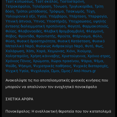
Τεστ κοπώσεως
,
Τεστ σκάλας
,
Τεστοστερόνη
,
Τετρακέφαλοι
,
Τηλεόραση
,
Τόνωση
,
Τριγλυκερίδια
,
Τρίτη
δόση
,
Τρόποι μετάδοσης
,
Τρόφιμα
,
Τσακωμός
,
Τύχη
,
Υαλουρονικό οξύ
,
Υγεία
,
Υπέρβαροι
,
Υπέρταση
,
Υπερφαγία
,
Υπνική άπνοια
,
Ύπνος
,
Υποστήριξη
,
Υποχρεώσεις
,
υψηλής
έντασης διαλειμματική προπόνηση
,
Φαγητό
,
Φαρμακοποιός
,
Φιλίες
,
Φλαβονοειδές
,
Φλεβική θρομβοεμβολή
,
Φλεγμονή
,
Φόβος
,
Φροντίδα
,
Φροντιστής
,
Φρούτα
,
Φτέρνισμα
,
Φύλο
,
Φύση
,
Φυσική δραστηριότητα
,
Φυσική Κατάσταση
,
Φυσικό
Μεταλλικό Νερό
,
Φυσικώς Ανθρακούχο Νερό
,
Φυτό
,
Φως
,
Χαλάρωση
,
Χάπι
,
Χαρά
,
Χειμώνας
,
Χιόνι
,
Χιούμορ
,
Χοληστερόλη
,
Χρήση κάνναβης
,
Χριστούγεννα
,
Χρόνιο στρες
,
Χρόνιος Πόνος
,
Χρώματα
,
Χώροι πρασίνου
,
Ψάρια
,
Ψέμα
,
Ψεύδη
,
Ψήσιμο
,
Ψυχιατρικές παθήσεις
,
Ψυχικές διαταραχές
,
Ψυχική Υγεία
,
Ψυχολογία
,
Ώμοι
,
Ώμος
/ Από
Hours.gr
Ανακαλύψτε τις πιο αποτελεσματικές φυσικές κινήσεις που
μπορούν να απαλύνουν τον ενοχλητικό πονοκέφαλο
ΣΧΕΤΙΚΑ ΑΡΘΡΑ
Πονοκέφαλος: Η εναλλακτική θεραπεία που τον καταπολεμά