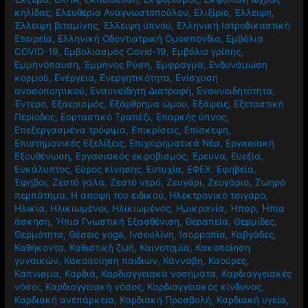
κηλίδας
,
Ελευθερία Αναγνωστοπούλου
,
Ελιξίριο
,
Έλλειψη
,
Έλλειψη βιταμίνης
,
Έλλειψη ύπνου
,
Ελληνική Ιατροδικαστική
Εταιρεία
,
Ελληνική Οδοντιατρική Ομοσπονδία
,
Εμβόλια
COVID-19
,
Εμβολιασμός Covid-19
,
Εμβόλιο γρίπης
,
Εμμηνόπαυση
,
Έμμηνος Ρύση
,
Έμφραγμα
,
Ενδυνάμωση
κορμού
,
Ενέργεια
,
Ενεργητικότητα
,
Ενίσχυση
ανοσοποητικού
,
Ενσυνείδητη Διατροφή
,
Ενσυνειδητότητα
,
Έντερο
,
Εξαερισμός
,
Εξάρθρημα ώμου
,
Εξάψεις
,
Εξεταστική
Περίοδος
,
Εορταστικό Τραπέζι
,
Επαρκής ύπνος
,
Επεξεργασμένα τρόφιμα
,
Επικρίσεις
,
Επίσκεψη
,
Επιστημονικές Εξελίξεις
,
Επιχειρηματικά Νέα
,
Εργασιακή
Εξουθένωση
,
Εργασιακός εκφοβισμός
,
Έρευνα
,
Ευεξία
,
Ευκάλυπτος
,
Εύρος κίνησης
,
Ευτυχία
,
ΕΦΕΧ
,
Εφηβεία
,
Έφηβοι
,
Ζεστό γάλα
,
Ζεστό νερό
,
Ζευγάρι
,
Ζευγάρια
,
Ζωηρό
περπάτημα
,
Η άποψη του ειδικού
,
Ηλεκτρονικό τσιγάρο
,
Ηλικία
,
Ηλικιωμένοι
,
Ηλικιωμένος
,
Ημικρανία
,
Ήπαρ
,
Ήπια
άσκηση
,
Ήπια Γνωστική Εξασθένιση
,
Θεραπεία
,
Θερμίδες
,
Θερμότητα
,
Θέσεις yoga
,
Ινσουλίνη
,
Ισορροπία
,
Καβγάδες
,
Καθήκοντα
,
Καθιστική ζωή
,
Καινοτομία
,
Κακοποίηση
γυναικών
,
Κακοποίηση παιδιών
,
Κάνναβη
,
Καούρες
,
Κάπνισμα
,
Καρδιά
,
Καρδιαγγειακά νοσήματα
,
Καρδιαγγειακές
νόσοι
,
Καρδιαγγειακή νόσος
,
Καρδιαγγειακός κίνδυνος
,
Καρδιακή ανεπάρκεια
,
Καρδιακή Προσβολή
,
Καρδιακή υγεία
,