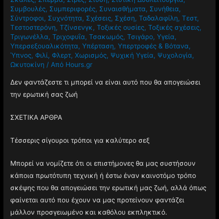
Συμβουλές
,
Συμπεριφορές
,
Συναισθήματα
,
Συνήθεια
,
Σύντροφοι
,
Συχνότητα
,
Σχέσεις
,
Σχέση
,
Ταδαλαφίλη
,
Τεστ
,
Τεστοστερόνη
,
Τζίνσενγκ
,
Τοξικές ουσίες
,
Τοξικές σχέσεις
,
Τριγωνέλλα
,
Τριχοφυΐα
,
Τσακωμός
,
Τσιγάρο
,
Υγεία
,
Υπερσεξουαλικότητα
,
Υπέρταση
,
Υπερτροφές & Βότανα
,
Ύπνος
,
Φιλί
,
Φλερτ
,
Χωρισμός
,
Ψυχική Υγεία
,
Ψυχολογία
,
Ωκυτοκίνη
/ Από
Hours.gr
Δεν φαντάζεστε τι μπορεί να είναι αυτό που θα απογειώσει
την ερωτική σας ζωή
ΣΧΕΤΙΚΑ ΑΡΘΡΑ
Τέσσερις σίγουροι τρόποι για καλύτερο σεξ
Μπορεί να νομίζετε ότι οι επιστήμονες θα μας συστήσουν
κάποια πρωτότυπη τεχνική ή έστω έναν καινοτόμο τρόπο
σκέψης που θα απογειώσει την ερωτική μας ζωή, αλλά όπως
φαίνεται αυτό που έχουν να μας προτείνουν φαντάζει
μάλλον προσγειωμένο και καθόλου εκπληκτικό.