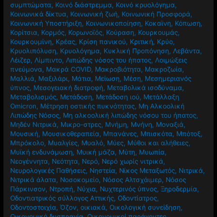
συμπτώματα
,
Κοινό διάστρεμμα
,
Κοινό κρυολόγημα
,
Κοινωνικά δίκτυα
,
Κοινωνική ζωή
,
Κοινωνική Προσφορά
,
Κοινωνική Υποστήριξη
,
Κοινωνικοποίηση
,
Κοκαϊνη
,
Κόπωση
,
Κορίτσια
,
Κορμός
,
Κορωνοϊός
,
Κούραση
,
Κουρκουμάς
,
Κουρκουμίνη
,
Κρέας
,
Κρίση πανικού
,
Κριτική
,
Κρύο
,
Κρυολιπόλυση
,
Κρυολόγημα
,
Κυκλική Προπόνηση
,
Λεβάντα
,
Λέιζερ
,
Λίμπιντο
,
Λιπώδης νόσος του ήπατος
,
Λοιμώξεις
πνεύμονα
,
Μακρά COVID
,
Μακροβιότητα
,
Μακροζωία
,
Μαλλιά
,
Μαξιλάρι
,
Μάτια
,
Μείωση
,
Μέση
,
Μεσημεριανός
ύπνος
,
Μεσογειακή διατροφή
,
Μεταβολικά ισοδύναμα
,
Μεταβολισμός
,
Μετάδοση
,
Μετάδοση ιού
,
Μετάλλαξη
Omicron
,
Μέτρηση οστικής πυκνότητας
,
Μη Αλκοολική
Λιπώδης Νόσος
,
Μη αλκοολική λιπώδης νόσου του ήπατος
,
Μηδέν Νιτρικά
,
Μικρο-στρες
,
Μνήμη
,
Μνήνη
,
Μοναξιά
,
Μουσική
,
Μουσικοθεραπεία
,
Μπανάνες
,
Μπισκότα
,
Μπότοξ
,
Μπρόκολο
,
Μυαλγίες
,
Μυαλό
,
Μύες
,
Μύθοι και αλήθειες
,
Μυϊκή ενδυνάμωση
,
Μυική μάζα
,
Μύτη
,
Μυωπία
,
Νεογέννητα
,
Νεότητα
,
Νερό
,
Νερό χωρίς νιτρικά
,
Νευρολογικές Παθήσεις
,
Νηστεία
,
Νίκος Μεταξωτός
,
Νιτρικά
,
Νιτρικά άλατα
,
Νοσοκομείο
,
Νόσος Αλτσχάιμερ
,
Νόσος
Πάρκινσον
,
Ντροπή
,
Νύχια
,
Νυχτερινός ύπνος
,
Ξηροδερμία
,
Οδοντιατρικός σύλλογος Αττικής
,
Οδοντίατρος
,
Οδοντοστοιχία
,
Όζον
,
οικιακά
,
Οικολογική συνείδηση
,
Οικονομική δυσπραγία
,
Οικονομικοί παράγοντες
,