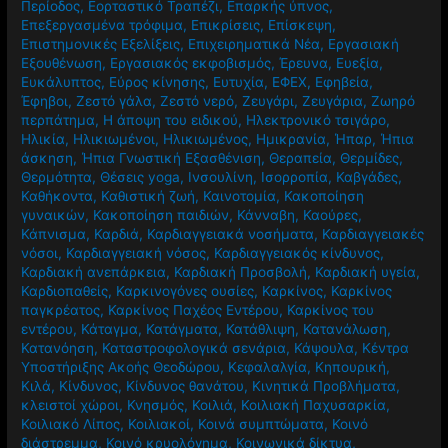
Περίοδος
,
Εορταστικό Τραπέζι
,
Επαρκής ύπνος
,
Επεξεργασμένα τρόφιμα
,
Επικρίσεις
,
Επίσκεψη
,
Επιστημονικές Εξελίξεις
,
Επιχειρηματικά Νέα
,
Εργασιακή
Εξουθένωση
,
Εργασιακός εκφοβισμός
,
Έρευνα
,
Ευεξία
,
Ευκάλυπτος
,
Εύρος κίνησης
,
Ευτυχία
,
ΕΦΕΧ
,
Εφηβεία
,
Έφηβοι
,
Ζεστό γάλα
,
Ζεστό νερό
,
Ζευγάρι
,
Ζευγάρια
,
Ζωηρό
περπάτημα
,
Η άποψη του ειδικού
,
Ηλεκτρονικό τσιγάρο
,
Ηλικία
,
Ηλικιωμένοι
,
Ηλικιωμένος
,
Ημικρανία
,
Ήπαρ
,
Ήπια
άσκηση
,
Ήπια Γνωστική Εξασθένιση
,
Θεραπεία
,
Θερμίδες
,
Θερμότητα
,
Θέσεις yoga
,
Ινσουλίνη
,
Ισορροπία
,
Καβγάδες
,
Καθήκοντα
,
Καθιστική ζωή
,
Καινοτομία
,
Κακοποίηση
γυναικών
,
Κακοποίηση παιδιών
,
Κάνναβη
,
Καούρες
,
Κάπνισμα
,
Καρδιά
,
Καρδιαγγειακά νοσήματα
,
Καρδιαγγειακές
νόσοι
,
Καρδιαγγειακή νόσος
,
Καρδιαγγειακός κίνδυνος
,
Καρδιακή ανεπάρκεια
,
Καρδιακή Προσβολή
,
Καρδιακή υγεία
,
Καρδιοπαθείς
,
Καρκινογόνες ουσίες
,
Καρκίνος
,
Καρκίνος
παγκρέατος
,
Καρκίνος Παχέος Εντέρου
,
Καρκίνος του
εντέρου
,
Κάταγμα
,
Κατάγματα
,
Κατάθλιψη
,
Κατανάλωση
,
Κατανόηση
,
Καταστροφολογικά σενάρια
,
Κάψουλα
,
Κέντρα
Υποστήριξης Ακοής Θεοδώρου
,
Κεφαλαλγία
,
Κηπουρική
,
Κιλά
,
Κίνδυνος
,
Κίνδυνος θανάτου
,
Κινητικά Προβλήματα
,
κλειστοί χώροι
,
Κνησμός
,
Κοιλιά
,
Κοιλιακή Παχυσαρκία
,
Κοιλιακό Λίπος
,
Κοιλιακοί
,
Κοινά συμπτώματα
,
Κοινό
διάστρεμμα
,
Κοινό κρυολόγημα
,
Κοινωνικά δίκτυα
,