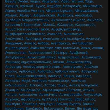
Beauty Center
,
Vegan
,
Vegetarian
,
Video
,
Wu wei
,
Yoga
,
Άγγιγμα
,
Αγκαλιά
,
Άγχος
,
Αγχώδεις διαταραχές
,
Αδυνάτισμα
,
Αέρας
,
Αερόβια Άσκηση
,
Αθηροσκλήρωση
,
Αθηρωμάτωση
,
Άθληση
,
Άθληψη
,
Αιθέρια έλαια
,
Αισθητική
,
Αισιοδοξία
,
Ακαδημία Νευροεπιστημών
,
Ακανόνιστος κύκλος
,
Ακινησία
,
Ακουστικά βαρηκοΐας
,
Αλκοόλ
,
Αλλεργίες
,
Αλτρουισμός
,
Άμυνα του ανοσοποιητικού
,
Αμφιβληστροειδής
,
Αμφιβληστροειδοπάθειες
,
Ανακοπή
,
Ανακούφιση
,
Αναλγητικά
,
Αναπηρία
,
Αναπνευστική Λειτουργία
,
Αναπνοή
,
Ανάρρωση
,
Ανάσες
,
Άνδρες
,
Ανεπάρκεια
,
Ανεπιθύμητες
συμπεριφορές
,
Ανθεκτικότητα στην ινσουλίνη
,
Άνοια
,
Ανοσία
,
Ανοσοποίηση
,
Ανοσοποιητικό Σύστημα
,
Αντιβιοτικά
,
Αντιγήρανση
,
Αντικαταθλιπτικά
,
Αντιμετώπιση
,
Αντισώματα
,
Αντώνιος Δημητρακόπουλος
,
Άπνοια
,
Αποκατάσταση
,
Απόρριψη
,
Αποσυμφορητικό σπρέι
,
Αποτρίχωση
,
Απώλεια
βάρους
,
Αρθραλγία
,
Αρθρίτιδα
,
Αρθροσκόπηση
,
Αρτηριακή
Πίεση
,
Αρωματοθεραπεία
,
Ασθενής
,
Άσθμα
,
Ασκήσεις
,
Ασκήσεις Kegel
,
Ασκήσεις γυμναστικής
,
Ασκήσεις
ενδυνάμωσης
,
Άσκηση
,
Άσπρες τρίχες
,
Αστική ποδηλασία
,
Άτμισμα
,
Ατμόσφαιρα
,
Ατμοσφαιρική Ρύπανση
,
Ατονία
,
Αϋπνία
,
Αυτοεικόνα
,
Αυτοκίνητο
,
Αυτοφροντίδα
,
Αυχεναλγία
,
Αυχένας
,
Αφυδάτωση
,
Αχίλλειος τένοντας
,
Βαθύς ύπνος
,
Βακτήρια
,
Βακτήρια στομάχου
,
Βαλσαμόχορτο
,
Βασική
προπόνηση
,
Βασιλικός
,
Βελονισμός
,
Βήχας
,
Βία κατά των