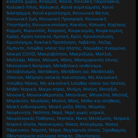
κλειστοί χώροι
,
Κνησμός
,
Κοιλιά
,
Κοιλιακή Παχυσαρκία
,
Κοιλιακό Λίπος
,
Κοιλιακοί
,
Κοινά συμπτώματα
,
Κοινό
διάστρεμμα
,
Κοινό κρυολόγημα
,
Κοινωνικά δίκτυα
,
Κοινωνική ζωή
,
Κοινωνική Προσφορά
,
Κοινωνική
Υποστήριξη
,
Κοινωνικοποίηση
,
Κοκαϊνη
,
Κόπωση
,
Κορίτσια
,
Κορμός
,
Κορωνοϊός
,
Κούραση
,
Κουρκουμάς
,
Κουρκουμίνη
,
Κρέας
,
Κρίση πανικού
,
Κριτική
,
Κρύο
,
Κρυολιπόλυση
,
Κρυολόγημα
,
Κυκλική Προπόνηση
,
Λεβάντα
,
Λέιζερ
,
Λίμπιντο
,
Λιπώδης νόσος του ήπατος
,
Λοιμώξεις πνεύμονα
,
Μακρά COVID
,
Μακροβιότητα
,
Μακροζωία
,
Μαλλιά
,
Μαξιλάρι
,
Μάτια
,
Μείωση
,
Μέση
,
Μεσημεριανός ύπνος
,
Μεσογειακή διατροφή
,
Μεταβολικά ισοδύναμα
,
Μεταβολισμός
,
Μετάδοση
,
Μετάδοση ιού
,
Μετάλλαξη
Omicron
,
Μέτρηση οστικής πυκνότητας
,
Μη Αλκοολική
Λιπώδης Νόσος
,
Μη αλκοολική λιπώδης νόσου του ήπατος
,
Μηδέν Νιτρικά
,
Μικρο-στρες
,
Μνήμη
,
Μνήνη
,
Μοναξιά
,
Μουσική
,
Μουσικοθεραπεία
,
Μπανάνες
,
Μπισκότα
,
Μπότοξ
,
Μπρόκολο
,
Μυαλγίες
,
Μυαλό
,
Μύες
,
Μύθοι και αλήθειες
,
Μυϊκή ενδυνάμωση
,
Μυική μάζα
,
Μύτη
,
Μυωπία
,
Νεογέννητα
,
Νεότητα
,
Νερό
,
Νερό χωρίς νιτρικά
,
Νευρολογικές Παθήσεις
,
Νηστεία
,
Νίκος Μεταξωτός
,
Νιτρικά
,
Νιτρικά άλατα
,
Νοσοκομείο
,
Νόσος Αλτσχάιμερ
,
Νόσος
Πάρκινσον
,
Ντροπή
,
Νύχια
,
Νυχτερινός ύπνος
,
Ξηροδερμία
,
Οδοντιατρικός σύλλογος Αττικής
,
Οδοντίατρος
,