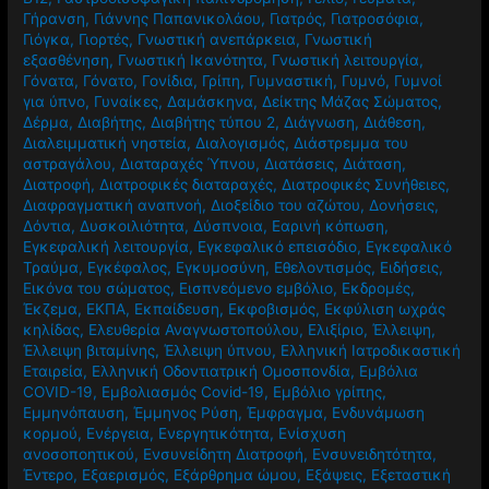
Γήρανση
,
Γιάννης Παπανικολάου
,
Γιατρός
,
Γιατροσόφια
,
Γιόγκα
,
Γιορτές
,
Γνωστική ανεπάρκεια
,
Γνωστική
εξασθένηση
,
Γνωστική Ικανότητα
,
Γνωστική λειτουργία
,
Γόνατα
,
Γόνατο
,
Γονίδια
,
Γρίπη
,
Γυμναστική
,
Γυμνό
,
Γυμνοί
για ύπνο
,
Γυναίκες
,
Δαμάσκηνα
,
Δείκτης Μάζας Σώματος
,
Δέρμα
,
Διαβήτης
,
Διαβήτης τύπου 2
,
Διάγνωση
,
Διάθεση
,
Διαλειμματική νηστεία
,
Διαλογισμός
,
Διάστρεμμα του
αστραγάλου
,
Διαταραχές Ύπνου
,
Διατάσεις
,
Διάταση
,
Διατροφή
,
Διατροφικές διαταραχές
,
Διατροφικές Συνήθειες
,
Διαφραγματική αναπνοή
,
Διοξείδιο του αζώτου
,
Δονήσεις
,
Δόντια
,
Δυσκοιλιότητα
,
Δύσπνοια
,
Εαρινή κόπωση
,
Εγκεφαλική λειτουργία
,
Εγκεφαλικό επεισόδιο
,
Εγκεφαλικό
Τραύμα
,
Εγκέφαλος
,
Εγκυμοσύνη
,
Εθελοντισμός
,
Ειδήσεις
,
Εικόνα του σώματος
,
Εισπνεόμενο εμβόλιο
,
Εκδρομές
,
Έκζεμα
,
ΕΚΠΑ
,
Εκπαίδευση
,
Εκφοβισμός
,
Εκφύλιση ωχράς
κηλίδας
,
Ελευθερία Αναγνωστοπούλου
,
Ελιξίριο
,
Έλλειψη
,
Έλλειψη βιταμίνης
,
Έλλειψη ύπνου
,
Ελληνική Ιατροδικαστική
Εταιρεία
,
Ελληνική Οδοντιατρική Ομοσπονδία
,
Εμβόλια
COVID-19
,
Εμβολιασμός Covid-19
,
Εμβόλιο γρίπης
,
Εμμηνόπαυση
,
Έμμηνος Ρύση
,
Έμφραγμα
,
Ενδυνάμωση
κορμού
,
Ενέργεια
,
Ενεργητικότητα
,
Ενίσχυση
ανοσοποητικού
,
Ενσυνείδητη Διατροφή
,
Ενσυνειδητότητα
,
Έντερο
,
Εξαερισμός
,
Εξάρθρημα ώμου
,
Εξάψεις
,
Εξεταστική