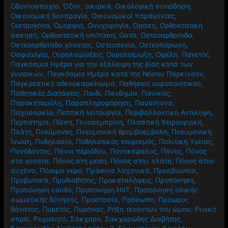
Οδοντοστοιχία
,
Όζον
,
οικιακά
,
Οικολογική συνείδηση
,
Οικονομική δυσπραγία
,
Οικονομικοί παράγοντες
,
Οιστρογόνα
,
Ομορφιά
,
Ονυχοφαγία
,
Όραση
,
Ορθοστατική
άσκηση
,
Ορθοστατική υπόταση
,
Οστά
,
Οστεοαρθρίτιδα
,
Οστεοαρθρίτιδα γόνατος
,
Οστεοπενία
,
Οστεοπόρωση
,
Οσφυαλγία
,
Ουρολοιμώξεις
,
Ουρολοίμωξη
,
Οφέλη
,
Παγετός
,
Παγκόσμια Ημέρα για την εξάλειψη της βίας κατά των
γυναικών
,
Παγκόσμια Ημέρα κατά της Νόσου Πάρκινσον
,
Παγκρεατικό αδενοκαρκίνωμα
,
Παθήσεις ουροποιητικού
,
Παθητικές Διατάσεις
,
Παιδί
,
Πανδημία
,
Πανικός
,
Παρακεταμόλη
,
Παραπληροφόρηση
,
Παυσίπονα
,
Παχυσαρκία
,
Πεπτική λειτουργία
,
Περιβαλλοντική Αντίληψη
,
Περπάτημα
,
Πίεση
,
Πινοσεμπρίνη
,
Πλαστική Χειρουργική
,
Πλάτη
,
Πνεύμονες
,
Πνευμονική θρομβοεμβολή
,
Πνευμονική
Ίνωση
,
Ποδηλασία
,
Ποδηλατικός τουρισμός
,
Πολιτική Υγείας
,
Πονόδοντος
,
Πόνοι περιόδου
,
Πονοκέφαλος
,
Πόνος
,
Πόνος
στα γόνατα
,
Πόνος στη μέση
,
Πόνος στην πλάτη
,
Πόνος στον
αυχένα
,
Πόσιμο νερό
,
Πράσινα λαχανικά
,
Πρεσβυωπία
,
Προβιοτικά
,
Προδιαβήτης
,
Προκαταλήψεις
,
Προπόνηση
,
Προπόνηση cardio
,
Προπονηση HIIT
,
Προπόνηση ολικής
σωματικής δόνησης
,
Προστασία
,
Πρόσωπο
,
Πρόωρος
θάνατος
,
Πυρετός
,
Πυρήνας
,
Ρήξη τενόντων του ώμου
,
Ρινικό
σπρέι
,
Ροχαλητό
,
Σάκχαρο
,
Σακχαρώδης Διαβήτης
,