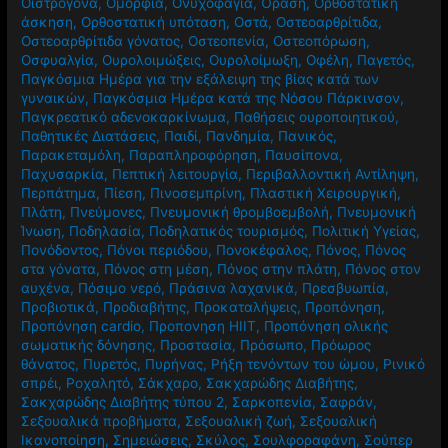
Οιστρογόνα
,
Ομορφιά
,
Ονυχοφαγία
,
Όραση
,
Ορθοστατική
άσκηση
,
Ορθοστατική υπόταση
,
Οστά
,
Οστεοαρθρίτιδα
,
Οστεοαρθρίτιδα γόνατος
,
Οστεοπενία
,
Οστεοπόρωση
,
Οσφυαλγία
,
Ουρολοιμώξεις
,
Ουρολοίμωξη
,
Οφέλη
,
Παγετός
,
Παγκόσμια Ημέρα για την εξάλειψη της βίας κατά των
γυναικών
,
Παγκόσμια Ημέρα κατά της Νόσου Πάρκινσον
,
Παγκρεατικό αδενοκαρκίνωμα
,
Παθήσεις ουροποιητικού
,
Παθητικές Διατάσεις
,
Παιδί
,
Πανδημία
,
Πανικός
,
Παρακεταμόλη
,
Παραπληροφόρηση
,
Παυσίπονα
,
Παχυσαρκία
,
Πεπτική λειτουργία
,
Περιβαλλοντική Αντίληψη
,
Περπάτημα
,
Πίεση
,
Πινοσεμπρίνη
,
Πλαστική Χειρουργική
,
Πλάτη
,
Πνεύμονες
,
Πνευμονική θρομβοεμβολή
,
Πνευμονική
Ίνωση
,
Ποδηλασία
,
Ποδηλατικός τουρισμός
,
Πολιτική Υγείας
,
Πονόδοντος
,
Πόνοι περιόδου
,
Πονοκέφαλος
,
Πόνος
,
Πόνος
στα γόνατα
,
Πόνος στη μέση
,
Πόνος στην πλάτη
,
Πόνος στον
αυχένα
,
Πόσιμο νερό
,
Πράσινα λαχανικά
,
Πρεσβυωπία
,
Προβιοτικά
,
Προδιαβήτης
,
Προκαταλήψεις
,
Προπόνηση
,
Προπόνηση cardio
,
Προπονηση HIIT
,
Προπόνηση ολικής
σωματικής δόνησης
,
Προστασία
,
Πρόσωπο
,
Πρόωρος
θάνατος
,
Πυρετός
,
Πυρήνας
,
Ρήξη τενόντων του ώμου
,
Ρινικό
σπρέι
,
Ροχαλητό
,
Σάκχαρο
,
Σακχαρώδης Διαβήτης
,
Σακχαρώδης Διαβήτης τύπου 2
,
Σαρκοπενία
,
Σαφράν
,
Σεξουαλικά προβήματα
,
Σεξουαλική ζωή
,
Σεξουαλική
Ικανοποίηση
,
Σημειώσεις
,
Σκύλος
,
Σουλφοραφάνη
,
Σούπερ