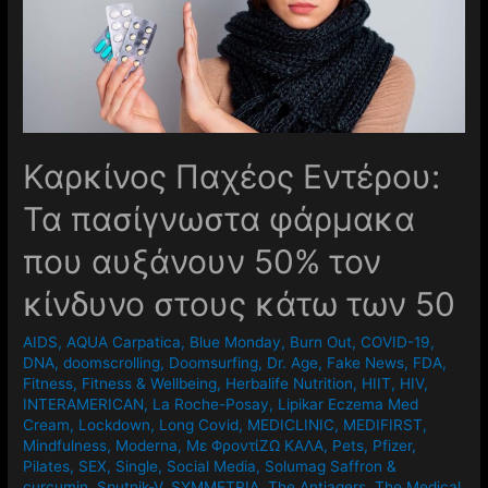
Καρκίνος Παχέος Εντέρου:
Τα πασίγνωστα φάρμακα
που αυξάνουν 50% τον
κίνδυνο στους κάτω των 50
AIDS
,
AQUA Carpatica
,
Blue Monday
,
Burn Out
,
COVID-19
,
DNA
,
doomscrolling
,
Doomsurfing
,
Dr. Age
,
Fake News
,
FDA
,
Fitness
,
Fitness & Wellbeing
,
Herbalife Nutrition
,
HIIT
,
HIV
,
INTERAMERICAN
,
La Roche-Posay
,
Lipikar Eczema Med
Cream
,
Lockdown
,
Long Covid
,
MEDICLINIC
,
MEDIFIRST
,
Mindfulness
,
Moderna
,
Mε ΦροντίΖΩ ΚΑΛΑ
,
Pets
,
Pfizer
,
Pilates
,
SEX
,
Single
,
Social Media
,
Solumag Saffron &
curcumin
,
Sputnik-V
,
SYMMETRIA
,
The Antiagers
,
The Medical