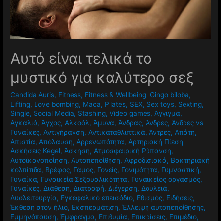
Αυτό είναι τελικά το
μυστικό για καλύτερο σεξ
Candida Auris
,
Fitness
,
Fitness & Wellbeing
,
Gingo biloba
,
Lifting
,
Love bombing
,
Maca
,
Pilates
,
SEX
,
Sex toys
,
Sexting
,
Single
,
Social Media
,
Stashing
,
Video games
,
Άγγιγμα
,
Αγκαλιά
,
Άγχος
,
Αλκοόλ
,
Άμυνα
,
Άνδρας
,
Άνδρες
,
Άνδρες vs
Γυναίκες
,
Αντιγήρανση
,
Αντικαταθλιπτικά
,
Άντρες
,
Απάτη
,
Απιστία
,
Απόλαυση
,
Αρρενωπότητα
,
Αρτηριακή Πίεση
,
Ασκήσεις Kegel
,
Άσκηση
,
Ατμοσφαιρική Ρύπανση
,
Αυτοϊκανοποίηση
,
Αυτοπεποίθηση
,
Αφροδισιακά
,
Βακτηριακή
κολπίτιδα
,
Βρέφος
,
Γάμος
,
Γονείς
,
Γονιμότητα
,
Γυμναστική
,
Γυναίκα
,
Γυναικεία Σεξουαλικότητα
,
Γυναικείος οργασμός
,
Γυναίκες
,
Διάθεση
,
Διατροφή
,
Διέγερση
,
Δουλειά
,
Δυσλειτουργία
,
Εγκεφαλικό επεισόδιο
,
Εθισμός
,
Ειδήσεις
,
Έκθεση στον ήλιο
,
Εκσπερμάτιση
,
Έλλειψη αυτοπεποίθησης
,
Εμμηνόπαυση
,
Έμφραγμα
,
Επιθυμία
,
Επικρίσεις
,
Επιμέδιο
,