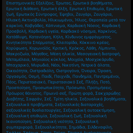
Επιστημονικές Εξελίξεις
,
Έρωτας
,
Ερωτικά βοηθήματα
,
Ερωτική διάθεση
,
Ερωτική έλξη
,
Ερωτική Επιθυμία
,
Ερωτική
ζωή
,
Ερωτικός Σύντροφος
,
Έφηβοι
,
Ζευγάρι
,
Ζευγάρια
,
Ηλιακή Ακτινοβολία
,
Ηλικιωμένοι
,
Ήλιος
,
Θεραπεία μετά τον
καρκίνο
,
Καβγάδες
,
Κάπνισμα
,
Καρδιακή Νόσος
,
Καρδιακή
Προσβολή
,
Καρδιακή υγεία
,
Καρδιακό νόσημα
,
Καρκίνος
,
Κατάθλιψη
,
Κατανόηση
,
Κήλη
,
Κίνδυνος εμφράγματος
,
Κινητικότητα Σπέρματος
,
Κλειτορίδα
,
Κόκκινο κρέας
,
Κορύφωση
,
Κορωνοϊός
,
Κριτική
,
Κρόκος
,
Λάθη
,
Λίμπιντο
,
Μακροζωία
,
Μέγεθος
,
Μέση ηλικία
,
Μεσογειακή διατροφή
,
Μεταμέλεια
,
Μηνιαίος κύκλος
,
Μοιχεία
,
Μοσχοκάρυδο
,
Μπαχαρικό
,
Μυρωδιά
,
Νέοι
,
Νικοτίνη
,
Νιτρικά άλατα
,
Οικειότητα
,
Οιστραδιόλη
,
Οιστρογόνα
,
Όνειρα
,
Όραση
,
Οργασμός
,
Οσμή
,
Παιδί
,
Παιχνίδι
,
Πανδημία
,
Παντρεμένοι
,
Πέος
,
Περιστασιακό
,
Περιστασιακό Σεξ
,
Πλήξη
,
Ποτό
,
Προσποίηση
,
Προσωπικότητα
,
Πρόσωπο
,
Προτιμήσεις
,
Πρόωρος θάνατος
,
Πρωινό σεξ
,
Πρώτη φορά
,
Σακχαρώδης
Διαβήτης
,
Σαφράν
,
Σεξ. Τρίτη ηλικία
,
Σεξουαλικά βοηθήματα
,
Σεξουαλικά προβήματα
,
Σεξουαλικές διαταραχές
,
σεξουαλικές δυσλειτουργίες
,
Σεξουαλική αυτοεκτίμηση
,
Σεξουαλική επιθυμία
,
Σεξουαλική ζωή
,
Σεξουαλική
Ικανοποίηση
,
Σεξουαλική νεότητα
,
Σεξουαλική
συμπεριφορά
,
Σεξουαλικότητα
,
Σημάδια
,
Σιλδεναφίλη
,
Σκάλες
,
Σπέρμα
,
Στρες
,
Στύση
,
Στυτική Δυσλειτουργία
,