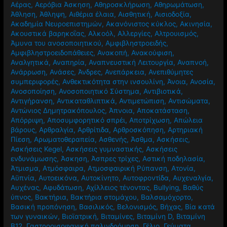
Αέρας
,
Αερόβια Άσκηση
,
Αθηροσκλήρωση
,
Αθηρωμάτωση
,
Άθληση
,
Άθληψη
,
Αιθέρια έλαια
,
Αισθητική
,
Αισιοδοξία
,
Ακαδημία Νευροεπιστημών
,
Ακανόνιστος κύκλος
,
Ακινησία
,
Ακουστικά βαρηκοΐας
,
Αλκοόλ
,
Αλλεργίες
,
Αλτρουισμός
,
Άμυνα του ανοσοποιητικού
,
Αμφιβληστροειδής
,
Αμφιβληστροειδοπάθειες
,
Ανακοπή
,
Ανακούφιση
,
Αναλγητικά
,
Αναπηρία
,
Αναπνευστική Λειτουργία
,
Αναπνοή
,
Ανάρρωση
,
Ανάσες
,
Άνδρες
,
Ανεπάρκεια
,
Ανεπιθύμητες
συμπεριφορές
,
Ανθεκτικότητα στην ινσουλίνη
,
Άνοια
,
Ανοσία
,
Ανοσοποίηση
,
Ανοσοποιητικό Σύστημα
,
Αντιβιοτικά
,
Αντιγήρανση
,
Αντικαταθλιπτικά
,
Αντιμετώπιση
,
Αντισώματα
,
Αντώνιος Δημητρακόπουλος
,
Άπνοια
,
Αποκατάσταση
,
Απόρριψη
,
Αποσυμφορητικό σπρέι
,
Αποτρίχωση
,
Απώλεια
βάρους
,
Αρθραλγία
,
Αρθρίτιδα
,
Αρθροσκόπηση
,
Αρτηριακή
Πίεση
,
Αρωματοθεραπεία
,
Ασθενής
,
Άσθμα
,
Ασκήσεις
,
Ασκήσεις Kegel
,
Ασκήσεις γυμναστικής
,
Ασκήσεις
ενδυνάμωσης
,
Άσκηση
,
Άσπρες τρίχες
,
Αστική ποδηλασία
,
Άτμισμα
,
Ατμόσφαιρα
,
Ατμοσφαιρική Ρύπανση
,
Ατονία
,
Αϋπνία
,
Αυτοεικόνα
,
Αυτοκίνητο
,
Αυτοφροντίδα
,
Αυχεναλγία
,
Αυχένας
,
Αφυδάτωση
,
Αχίλλειος τένοντας
,
Βullying
,
Βαθύς
ύπνος
,
Βακτήρια
,
Βακτήρια στομάχου
,
Βαλσαμόχορτο
,
Βασική προπόνηση
,
Βασιλικός
,
Βελονισμός
,
Βήχας
,
Βία κατά
των γυναικών
,
Βιοϊατρική
,
Βιταμίνες
,
Βιταμίνη D
,
Βιταμίνη
Β12
,
Γαστροοισοφαγική παλινδρόμηση
,
Γέλιο
,
Γεύματα
,