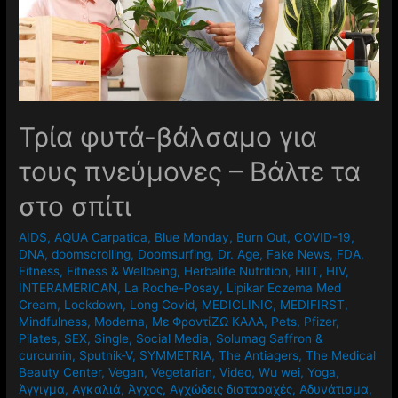
Τρία φυτά-βάλσαμο για
τους πνεύμονες – Βάλτε τα
στο σπίτι
AIDS
,
AQUA Carpatica
,
Blue Monday
,
Burn Out
,
COVID-19
,
DNA
,
doomscrolling
,
Doomsurfing
,
Dr. Age
,
Fake News
,
FDA
,
Fitness
,
Fitness & Wellbeing
,
Herbalife Nutrition
,
HIIT
,
HIV
,
INTERAMERICAN
,
La Roche-Posay
,
Lipikar Eczema Med
Cream
,
Lockdown
,
Long Covid
,
MEDICLINIC
,
MEDIFIRST
,
Mindfulness
,
Moderna
,
Mε ΦροντίΖΩ ΚΑΛΑ
,
Pets
,
Pfizer
,
Pilates
,
SEX
,
Single
,
Social Media
,
Solumag Saffron &
curcumin
,
Sputnik-V
,
SYMMETRIA
,
The Antiagers
,
The Medical
Beauty Center
,
Vegan
,
Vegetarian
,
Video
,
Wu wei
,
Yoga
,
Άγγιγμα
,
Αγκαλιά
,
Άγχος
,
Αγχώδεις διαταραχές
,
Αδυνάτισμα
,