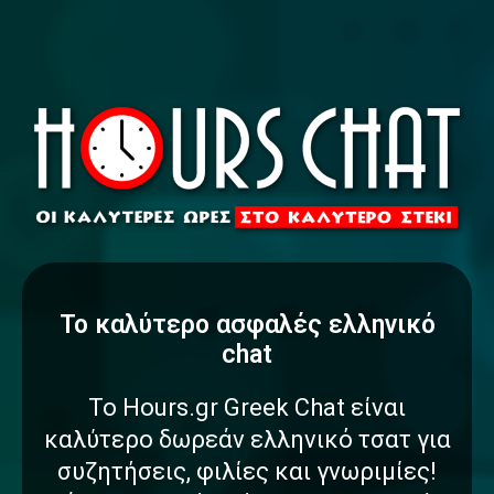
To καλύτερο
α
σ
φ
α
λ
έ
ς
ελληνικό
chat
Το Hours.gr Greek Chat είναι
καλύτερο δωρεάν ελληνικό τσατ για
συζητήσεις, φιλίες και γνωριμίες!