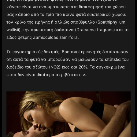
κάνετε είναι να ενσωματώσετε στη διακόσμησή του χώρου
σας κάποιο από τα τρία πιο κοινά φυτά εσωτερικού χώρου:
τον κρίνο της ειρήνης ή αλλιώς σπαθίφυλλο (Spathiphyllum
wallisii), την αρωματική δράκαινα (Dracaena fragrans) και το
είδος φτέρης Zamioculcas zamiifolia.
Σε εργαστηριακές δοκιμές, Βρετανοί ερευνητές διαπίστωσαν
ότι αυτά τα φυτά θα μπορούσαν να μειώσουν τα επίπεδα του
διοξείδιο του αζώτου (NO2) έως και 20%. Τα συγκεκριμένα
φυτά δεν είναι ιδιαίτερα ακριβά και είν..