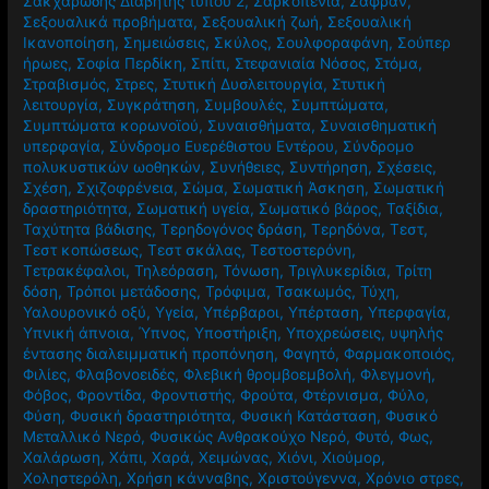
Σακχαρώδης Διαβήτης τύπου 2
,
Σαρκοπενία
,
Σαφράν
,
Σεξουαλικά προβήματα
,
Σεξουαλική ζωή
,
Σεξουαλική
Ικανοποίηση
,
Σημειώσεις
,
Σκύλος
,
Σουλφοραφάνη
,
Σούπερ
ήρωες
,
Σοφία Περδίκη
,
Σπίτι
,
Στεφανιαία Νόσος
,
Στόμα
,
Στραβισμός
,
Στρες
,
Στυτική Δυσλειτουργία
,
Στυτική
λειτουργία
,
Συγκράτηση
,
Συμβουλές
,
Συμπτώματα
,
Συμπτώματα κορωνοϊού
,
Συναισθήματα
,
Συναισθηματική
υπερφαγία
,
Σύνδρομο Ευερέθιστου Εντέρου
,
Σύνδρομο
πολυκυστικών ωοθηκών
,
Συνήθειες
,
Συντήρηση
,
Σχέσεις
,
Σχέση
,
Σχιζοφρένεια
,
Σώμα
,
Σωματική Άσκηση
,
Σωματική
δραστηριότητα
,
Σωματική υγεία
,
Σωματικό βάρος
,
Ταξίδια
,
Ταχύτητα βάδισης
,
Τερηδογόνος δράση
,
Τερηδόνα
,
Τεστ
,
Τεστ κοπώσεως
,
Τεστ σκάλας
,
Τεστοστερόνη
,
Τετρακέφαλοι
,
Τηλεόραση
,
Τόνωση
,
Τριγλυκερίδια
,
Τρίτη
δόση
,
Τρόποι μετάδοσης
,
Τρόφιμα
,
Τσακωμός
,
Τύχη
,
Υαλουρονικό οξύ
,
Υγεία
,
Υπέρβαροι
,
Υπέρταση
,
Υπερφαγία
,
Υπνική άπνοια
,
Ύπνος
,
Υποστήριξη
,
Υποχρεώσεις
,
υψηλής
έντασης διαλειμματική προπόνηση
,
Φαγητό
,
Φαρμακοποιός
,
Φιλίες
,
Φλαβονοειδές
,
Φλεβική θρομβοεμβολή
,
Φλεγμονή
,
Φόβος
,
Φροντίδα
,
Φροντιστής
,
Φρούτα
,
Φτέρνισμα
,
Φύλο
,
Φύση
,
Φυσική δραστηριότητα
,
Φυσική Κατάσταση
,
Φυσικό
Μεταλλικό Νερό
,
Φυσικώς Ανθρακούχο Νερό
,
Φυτό
,
Φως
,
Χαλάρωση
,
Χάπι
,
Χαρά
,
Χειμώνας
,
Χιόνι
,
Χιούμορ
,
Χοληστερόλη
,
Χρήση κάνναβης
,
Χριστούγεννα
,
Χρόνιο στρες
,