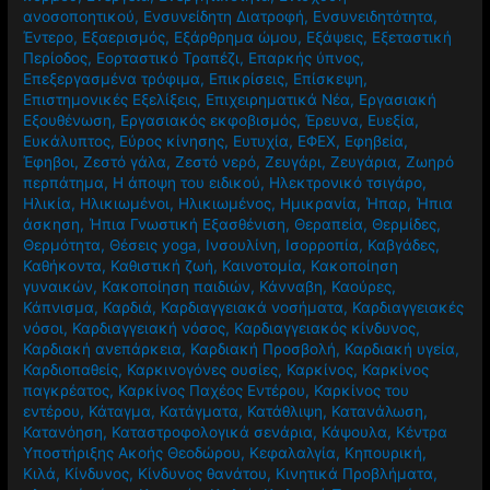
ανοσοποητικού
,
Ενσυνείδητη Διατροφή
,
Ενσυνειδητότητα
,
Έντερο
,
Εξαερισμός
,
Εξάρθρημα ώμου
,
Εξάψεις
,
Εξεταστική
Περίοδος
,
Εορταστικό Τραπέζι
,
Επαρκής ύπνος
,
Επεξεργασμένα τρόφιμα
,
Επικρίσεις
,
Επίσκεψη
,
Επιστημονικές Εξελίξεις
,
Επιχειρηματικά Νέα
,
Εργασιακή
Εξουθένωση
,
Εργασιακός εκφοβισμός
,
Έρευνα
,
Ευεξία
,
Ευκάλυπτος
,
Εύρος κίνησης
,
Ευτυχία
,
ΕΦΕΧ
,
Εφηβεία
,
Έφηβοι
,
Ζεστό γάλα
,
Ζεστό νερό
,
Ζευγάρι
,
Ζευγάρια
,
Ζωηρό
περπάτημα
,
Η άποψη του ειδικού
,
Ηλεκτρονικό τσιγάρο
,
Ηλικία
,
Ηλικιωμένοι
,
Ηλικιωμένος
,
Ημικρανία
,
Ήπαρ
,
Ήπια
άσκηση
,
Ήπια Γνωστική Εξασθένιση
,
Θεραπεία
,
Θερμίδες
,
Θερμότητα
,
Θέσεις yoga
,
Ινσουλίνη
,
Ισορροπία
,
Καβγάδες
,
Καθήκοντα
,
Καθιστική ζωή
,
Καινοτομία
,
Κακοποίηση
γυναικών
,
Κακοποίηση παιδιών
,
Κάνναβη
,
Καούρες
,
Κάπνισμα
,
Καρδιά
,
Καρδιαγγειακά νοσήματα
,
Καρδιαγγειακές
νόσοι
,
Καρδιαγγειακή νόσος
,
Καρδιαγγειακός κίνδυνος
,
Καρδιακή ανεπάρκεια
,
Καρδιακή Προσβολή
,
Καρδιακή υγεία
,
Καρδιοπαθείς
,
Καρκινογόνες ουσίες
,
Καρκίνος
,
Καρκίνος
παγκρέατος
,
Καρκίνος Παχέος Εντέρου
,
Καρκίνος του
εντέρου
,
Κάταγμα
,
Κατάγματα
,
Κατάθλιψη
,
Κατανάλωση
,
Κατανόηση
,
Καταστροφολογικά σενάρια
,
Κάψουλα
,
Κέντρα
Υποστήριξης Ακοής Θεοδώρου
,
Κεφαλαλγία
,
Κηπουρική
,
Κιλά
,
Κίνδυνος
,
Κίνδυνος θανάτου
,
Κινητικά Προβλήματα
,