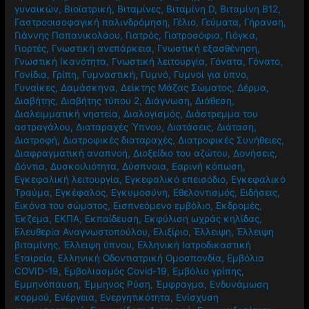
γυναικών
,
Βιοϊατρική
,
Βιταμίνες
,
Βιταμίνη D
,
Βιταμίνη Β12
,
Γαστροοισοφαγική παλινδρόμηση
,
Γέλιο
,
Γεύματα
,
Γήρανση
,
Γιάννης Παπανικολάου
,
Γιατρός
,
Γιατροσόφια
,
Γιόγκα
,
Γιορτές
,
Γνωστική ανεπάρκεια
,
Γνωστική εξασθένηση
,
Γνωστική Ικανότητα
,
Γνωστική λειτουργία
,
Γόνατα
,
Γόνατο
,
Γονίδια
,
Γρίπη
,
Γυμναστική
,
Γυμνό
,
Γυμνοί για ύπνο
,
Γυναίκες
,
Δαμάσκηνα
,
Δείκτης Μάζας Σώματος
,
Δέρμα
,
Διαβήτης
,
Διαβήτης τύπου 2
,
Διάγνωση
,
Διάθεση
,
Διαλειμματική νηστεία
,
Διαλογισμός
,
Διάστρεμμα του
αστραγάλου
,
Διαταραχές Ύπνου
,
Διατάσεις
,
Διάταση
,
Διατροφή
,
Διατροφικές διαταραχές
,
Διατροφικές Συνήθειες
,
Διαφραγματική αναπνοή
,
Διοξείδιο του αζώτου
,
Δονήσεις
,
Δόντια
,
Δυσκοιλιότητα
,
Δύσπνοια
,
Εαρινή κόπωση
,
Εγκεφαλική λειτουργία
,
Εγκεφαλικό επεισόδιο
,
Εγκεφαλικό
Τραύμα
,
Εγκέφαλος
,
Εγκυμοσύνη
,
Εθελοντισμός
,
Ειδήσεις
,
Εικόνα του σώματος
,
Εισπνεόμενο εμβόλιο
,
Εκδρομές
,
Έκζεμα
,
ΕΚΠΑ
,
Εκπαίδευση
,
Εκφύλιση ωχράς κηλίδας
,
Ελευθερία Αναγνωστοπούλου
,
Ελιξίριο
,
Έλλειψη
,
Έλλειψη
βιταμίνης
,
Έλλειψη ύπνου
,
Ελληνική Ιατροδικαστική
Εταιρεία
,
Ελληνική Οδοντιατρική Ομοσπονδία
,
Εμβόλια
COVID-19
,
Εμβολιασμός Covid-19
,
Εμβόλιο γρίπης
,
Εμμηνόπαυση
,
Έμμηνος Ρύση
,
Έμφραγμα
,
Ενδυνάμωση
κορμού
,
Ενέργεια
,
Ενεργητικότητα
,
Ενίσχυση