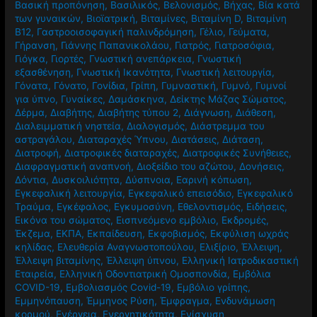
Βασική προπόνηση
,
Βασιλικός
,
Βελονισμός
,
Βήχας
,
Βία κατά
των γυναικών
,
Βιοϊατρική
,
Βιταμίνες
,
Βιταμίνη D
,
Βιταμίνη
Β12
,
Γαστροοισοφαγική παλινδρόμηση
,
Γέλιο
,
Γεύματα
,
Γήρανση
,
Γιάννης Παπανικολάου
,
Γιατρός
,
Γιατροσόφια
,
Γιόγκα
,
Γιορτές
,
Γνωστική ανεπάρκεια
,
Γνωστική
εξασθένηση
,
Γνωστική Ικανότητα
,
Γνωστική λειτουργία
,
Γόνατα
,
Γόνατο
,
Γονίδια
,
Γρίπη
,
Γυμναστική
,
Γυμνό
,
Γυμνοί
για ύπνο
,
Γυναίκες
,
Δαμάσκηνα
,
Δείκτης Μάζας Σώματος
,
Δέρμα
,
Διαβήτης
,
Διαβήτης τύπου 2
,
Διάγνωση
,
Διάθεση
,
Διαλειμματική νηστεία
,
Διαλογισμός
,
Διάστρεμμα του
αστραγάλου
,
Διαταραχές Ύπνου
,
Διατάσεις
,
Διάταση
,
Διατροφή
,
Διατροφικές διαταραχές
,
Διατροφικές Συνήθειες
,
Διαφραγματική αναπνοή
,
Διοξείδιο του αζώτου
,
Δονήσεις
,
Δόντια
,
Δυσκοιλιότητα
,
Δύσπνοια
,
Εαρινή κόπωση
,
Εγκεφαλική λειτουργία
,
Εγκεφαλικό επεισόδιο
,
Εγκεφαλικό
Τραύμα
,
Εγκέφαλος
,
Εγκυμοσύνη
,
Εθελοντισμός
,
Ειδήσεις
,
Εικόνα του σώματος
,
Εισπνεόμενο εμβόλιο
,
Εκδρομές
,
Έκζεμα
,
ΕΚΠΑ
,
Εκπαίδευση
,
Εκφοβισμός
,
Εκφύλιση ωχράς
κηλίδας
,
Ελευθερία Αναγνωστοπούλου
,
Ελιξίριο
,
Έλλειψη
,
Έλλειψη βιταμίνης
,
Έλλειψη ύπνου
,
Ελληνική Ιατροδικαστική
Εταιρεία
,
Ελληνική Οδοντιατρική Ομοσπονδία
,
Εμβόλια
COVID-19
,
Εμβολιασμός Covid-19
,
Εμβόλιο γρίπης
,
Εμμηνόπαυση
,
Έμμηνος Ρύση
,
Έμφραγμα
,
Ενδυνάμωση
κορμού
,
Ενέργεια
,
Ενεργητικότητα
,
Ενίσχυση