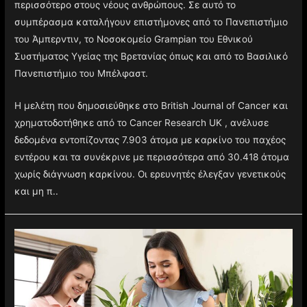
περισσότερο στους νέους ανθρώπους. Σε αυτό το
συμπέρασμα καταλήγουν επιστήμονες από το Πανεπιστήμιο
του Άμπερντιν, το Νοσοκομείο Grampian του Εθνικού
Συστήματος Υγείας της Βρετανίας όπως και από το Βασιλικό
Πανεπιστήμιο του Μπέλφαστ.
Η μελέτη που δημοσιεύθηκε στο British Journal of Cancer και
χρηματοδοτήθηκε από το Cancer Research UK , ανέλυσε
δεδομένα εντοπίζοντας 7.903 άτομα με καρκίνο του παχέος
εντέρου και τα συνέκρινε με περισσότερα από 30.418 άτομα
χωρίς διάγνωση καρκίνου. Οι ερευνητές έλεγξαν γενετικούς
και μη π..