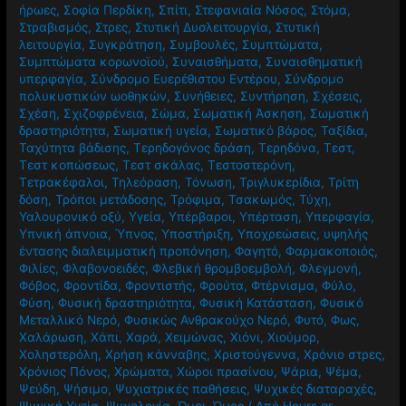
ήρωες
,
Σοφία Περδίκη
,
Σπίτι
,
Στεφανιαία Νόσος
,
Στόμα
,
Στραβισμός
,
Στρες
,
Στυτική Δυσλειτουργία
,
Στυτική
λειτουργία
,
Συγκράτηση
,
Συμβουλές
,
Συμπτώματα
,
Συμπτώματα κορωνοϊού
,
Συναισθήματα
,
Συναισθηματική
υπερφαγία
,
Σύνδρομο Ευερέθιστου Εντέρου
,
Σύνδρομο
πολυκυστικών ωοθηκών
,
Συνήθειες
,
Συντήρηση
,
Σχέσεις
,
Σχέση
,
Σχιζοφρένεια
,
Σώμα
,
Σωματική Άσκηση
,
Σωματική
δραστηριότητα
,
Σωματική υγεία
,
Σωματικό βάρος
,
Ταξίδια
,
Ταχύτητα βάδισης
,
Τερηδογόνος δράση
,
Τερηδόνα
,
Τεστ
,
Τεστ κοπώσεως
,
Τεστ σκάλας
,
Τεστοστερόνη
,
Τετρακέφαλοι
,
Τηλεόραση
,
Τόνωση
,
Τριγλυκερίδια
,
Τρίτη
δόση
,
Τρόποι μετάδοσης
,
Τρόφιμα
,
Τσακωμός
,
Τύχη
,
Υαλουρονικό οξύ
,
Υγεία
,
Υπέρβαροι
,
Υπέρταση
,
Υπερφαγία
,
Υπνική άπνοια
,
Ύπνος
,
Υποστήριξη
,
Υποχρεώσεις
,
υψηλής
έντασης διαλειμματική προπόνηση
,
Φαγητό
,
Φαρμακοποιός
,
Φιλίες
,
Φλαβονοειδές
,
Φλεβική θρομβοεμβολή
,
Φλεγμονή
,
Φόβος
,
Φροντίδα
,
Φροντιστής
,
Φρούτα
,
Φτέρνισμα
,
Φύλο
,
Φύση
,
Φυσική δραστηριότητα
,
Φυσική Κατάσταση
,
Φυσικό
Μεταλλικό Νερό
,
Φυσικώς Ανθρακούχο Νερό
,
Φυτό
,
Φως
,
Χαλάρωση
,
Χάπι
,
Χαρά
,
Χειμώνας
,
Χιόνι
,
Χιούμορ
,
Χοληστερόλη
,
Χρήση κάνναβης
,
Χριστούγεννα
,
Χρόνιο στρες
,
Χρόνιος Πόνος
,
Χρώματα
,
Χώροι πρασίνου
,
Ψάρια
,
Ψέμα
,
Ψεύδη
,
Ψήσιμο
,
Ψυχιατρικές παθήσεις
,
Ψυχικές διαταραχές
,
Ψυχική Υγεία
,
Ψυχολογία
,
Ώμοι
,
Ώμος
/ Από
Hours.gr