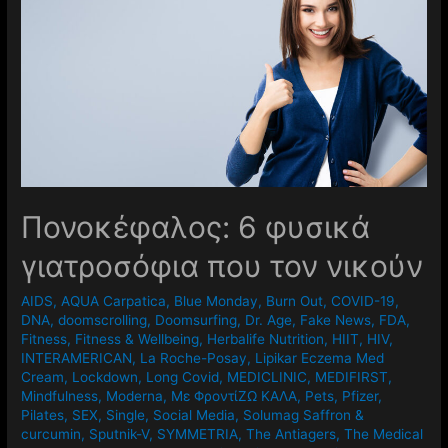
Πονοκέφαλος: 6 φυσικά
γιατροσόφια που τον νικούν
AIDS
,
AQUA Carpatica
,
Blue Monday
,
Burn Out
,
COVID-19
,
DNA
,
doomscrolling
,
Doomsurfing
,
Dr. Age
,
Fake News
,
FDA
,
Fitness
,
Fitness & Wellbeing
,
Herbalife Nutrition
,
HIIT
,
HIV
,
INTERAMERICAN
,
La Roche-Posay
,
Lipikar Eczema Med
Cream
,
Lockdown
,
Long Covid
,
MEDICLINIC
,
MEDIFIRST
,
Mindfulness
,
Moderna
,
Mε ΦροντίΖΩ ΚΑΛΑ
,
Pets
,
Pfizer
,
Pilates
,
SEX
,
Single
,
Social Media
,
Solumag Saffron &
curcumin
,
Sputnik-V
,
SYMMETRIA
,
The Antiagers
,
The Medical