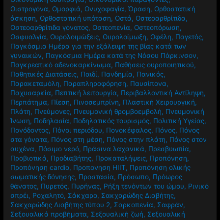
Οιστρογόνα
,
Ομορφιά
,
Ονυχοφαγία
,
Όραση
,
Ορθοστατική
άσκηση
,
Ορθοστατική υπόταση
,
Οστά
,
Οστεοαρθρίτιδα
,
Οστεοαρθρίτιδα γόνατος
,
Οστεοπενία
,
Οστεοπόρωση
,
Οσφυαλγία
,
Ουρολοιμώξεις
,
Ουρολοίμωξη
,
Οφέλη
,
Παγετός
,
Παγκόσμια Ημέρα για την εξάλειψη της βίας κατά των
γυναικών
,
Παγκόσμια Ημέρα κατά της Νόσου Πάρκινσον
,
Παγκρεατικό αδενοκαρκίνωμα
,
Παθήσεις ουροποιητικού
,
Παθητικές Διατάσεις
,
Παιδί
,
Πανδημία
,
Πανικός
,
Παρακεταμόλη
,
Παραπληροφόρηση
,
Παυσίπονα
,
Παχυσαρκία
,
Πεπτική λειτουργία
,
Περιβαλλοντική Αντίληψη
,
Περπάτημα
,
Πίεση
,
Πινοσεμπρίνη
,
Πλαστική Χειρουργική
,
Πλάτη
,
Πνεύμονες
,
Πνευμονική θρομβοεμβολή
,
Πνευμονική
Ίνωση
,
Ποδηλασία
,
Ποδηλατικός τουρισμός
,
Πολιτική Υγείας
,
Πονόδοντος
,
Πόνοι περιόδου
,
Πονοκέφαλος
,
Πόνος
,
Πόνος
στα γόνατα
,
Πόνος στη μέση
,
Πόνος στην πλάτη
,
Πόνος στον
αυχένα
,
Πόσιμο νερό
,
Πράσινα λαχανικά
,
Πρεσβυωπία
,
Προβιοτικά
,
Προδιαβήτης
,
Προκαταλήψεις
,
Προπόνηση
,
Προπόνηση cardio
,
Προπονηση HIIT
,
Προπόνηση ολικής
σωματικής δόνησης
,
Προστασία
,
Πρόσωπο
,
Πρόωρος
θάνατος
,
Πυρετός
,
Πυρήνας
,
Ρήξη τενόντων του ώμου
,
Ρινικό
σπρέι
,
Ροχαλητό
,
Σάκχαρο
,
Σακχαρώδης Διαβήτης
,
Σακχαρώδης Διαβήτης τύπου 2
,
Σαρκοπενία
,
Σαφράν
,
Σεξουαλικά προβήματα
,
Σεξουαλική ζωή
,
Σεξουαλική