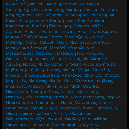
Κοινωνική ζωή
,
Κοινωνική Προσφορά
,
Κοινωνική
Υποστήριξη
,
Κοινωνικοποίηση
,
Κοκαϊνη
,
Κόπωση
,
Κορίτσια
,
Κορμός
,
Κορωνοϊός
,
Κούραση
,
Κουρκουμάς
,
Κουρκουμίνη
,
Κρέας
,
Κρίση πανικού
,
Κριτική
,
Κρύο
,
Κρυολιπόλυση
,
Κρυολόγημα
,
Κυκλική Προπόνηση
,
Λεβάντα
,
Λέιζερ
,
Λίμπιντο
,
Λιπώδης νόσος του ήπατος
,
Λοιμώξεις πνεύμονα
,
Μακρά COVID
,
Μακροβιότητα
,
Μακροζωία
,
Μαλλιά
,
Μαξιλάρι
,
Μάτια
,
Μείωση
,
Μέση
,
Μεσημεριανός ύπνος
,
Μεσογειακή διατροφή
,
Μεταβολικά ισοδύναμα
,
Μεταβολισμός
,
Μετάδοση
,
Μετάδοση ιού
,
Μετάλλαξη
Omicron
,
Μέτρηση οστικής πυκνότητας
,
Μη Αλκοολική
Λιπώδης Νόσος
,
Μη αλκοολική λιπώδης νόσου του ήπατος
,
Μηδέν Νιτρικά
,
Μικρο-στρες
,
Μνήμη
,
Μνήνη
,
Μοναξιά
,
Μουσική
,
Μουσικοθεραπεία
,
Μπανάνες
,
Μπισκότα
,
Μπότοξ
,
Μπρόκολο
,
Μυαλγίες
,
Μυαλό
,
Μύες
,
Μύθοι και αλήθειες
,
Μυϊκή ενδυνάμωση
,
Μυική μάζα
,
Μύτη
,
Μυωπία
,
Νεογέννητα
,
Νεότητα
,
Νερό
,
Νερό χωρίς νιτρικά
,
Νευρολογικές Παθήσεις
,
Νηστεία
,
Νίκος Μεταξωτός
,
Νιτρικά
,
Νιτρικά άλατα
,
Νοσοκομείο
,
Νόσος Αλτσχάιμερ
,
Νόσος
Πάρκινσον
,
Ντροπή
,
Νύχια
,
Νυχτερινός ύπνος
,
Ξηροδερμία
,
Οδοντιατρικός σύλλογος Αττικής
,
Οδοντίατρος
,
Οδοντοστοιχία
,
Όζον
,
οικιακά
,
Οικολογική συνείδηση
,
Οικονομική δυσπραγία
,
Οικονομικοί παράγοντες
,