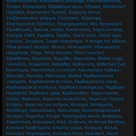
ανοσοποητικού
,
Ενσυνείδητη Διατροφή
,
Ενσυνειδητότητα
,
Έντερο
,
Εξαερισμός
,
Εξάρθρημα ώμου
,
Εξάψεις
,
Εξεταστική
Περίοδος
,
Εορταστικό Τραπέζι
,
Επαρκής ύπνος
,
Επεξεργασμένα τρόφιμα
,
Επικρίσεις
,
Επίσκεψη
,
Επιστημονικές Εξελίξεις
,
Επιχειρηματικά Νέα
,
Εργασιακή
Εξουθένωση
,
Έρευνα
,
Ευεξία
,
Ευκάλυπτος
,
Εύρος κίνησης
,
Ευτυχία
,
ΕΦΕΧ
,
Εφηβεία
,
Έφηβοι
,
Ζεστό γάλα
,
Ζεστό νερό
,
Ζευγάρι
,
Ζευγάρια
,
Ζωηρό περπάτημα
,
Η άποψη του ειδικού
,
Ηλεκτρονικό τσιγάρο
,
Ηλικία
,
Ηλικιωμένοι
,
Ηλικιωμένος
,
Ημικρανία
,
Ήπαρ
,
Ήπια άσκηση
,
Ήπια Γνωστική
Εξασθένιση
,
Θεραπεία
,
Θερμίδες
,
Θερμότητα
,
Θέσεις yoga
,
Ινσουλίνη
,
Ισορροπία
,
Καβγάδες
,
Καθήκοντα
,
Καθιστική ζωή
,
Καινοτομία
,
Κακοποίηση γυναικών
,
Κακοποίηση παιδιών
,
Κάνναβη
,
Καούρες
,
Κάπνισμα
,
Καρδιά
,
Καρδιαγγειακά
νοσήματα
,
Καρδιαγγειακές νόσοι
,
Καρδιαγγειακή νόσος
,
Καρδιαγγειακός κίνδυνος
,
Καρδιακή ανεπάρκεια
,
Καρδιακή
Προσβολή
,
Καρδιακή υγεία
,
Καρδιοπαθείς
,
Καρκινογόνες
ουσίες
,
Καρκίνος
,
Καρκίνος παγκρέατος
,
Καρκίνος Παχέος
Εντέρου
,
Καρκίνος του εντέρου
,
Κάταγμα
,
Κατάγματα
,
Κατάθλιψη
,
Κατανάλωση
,
Κατανόηση
,
Καταστροφολογικά
σενάρια
,
Κάψουλα
,
Κέντρα Υποστήριξης Ακοής Θεοδώρου
,
Κεφαλαλγία
,
Κηπουρική
,
Κιλά
,
Κίνδυνος
,
Κίνδυνος θανάτου
,
Κινητικά Προβλήματα
,
κλειστοί χώροι
,
Κνησμός
,
Κοιλιά
,
Κοιλιακή Παχυσαρκία
,
Κοιλιακό Λίπος
,
Κοιλιακοί
,
Κοινά