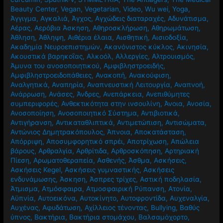
Beauty Center
,
Vegan
,
Vegetarian
,
Video
,
Wu wei
,
Yoga
,
Άγγιγμα
,
Αγκαλιά
,
Άγχος
,
Αγχώδεις διαταραχές
,
Αδυνάτισμα
,
Αέρας
,
Αερόβια Άσκηση
,
Αθηροσκλήρωση
,
Αθηρωμάτωση
,
Άθληση
,
Άθληψη
,
Αιθέρια έλαια
,
Αισθητική
,
Αισιοδοξία
,
Ακαδημία Νευροεπιστημών
,
Ακανόνιστος κύκλος
,
Ακινησία
,
Ακουστικά βαρηκοΐας
,
Αλκοόλ
,
Αλλεργίες
,
Αλτρουισμός
,
Άμυνα του ανοσοποιητικού
,
Αμφιβληστροειδής
,
Αμφιβληστροειδοπάθειες
,
Ανακοπή
,
Ανακούφιση
,
Αναλγητικά
,
Αναπηρία
,
Αναπνευστική Λειτουργία
,
Αναπνοή
,
Ανάρρωση
,
Ανάσες
,
Άνδρες
,
Ανεπάρκεια
,
Ανεπιθύμητες
συμπεριφορές
,
Ανθεκτικότητα στην ινσουλίνη
,
Άνοια
,
Ανοσία
,
Ανοσοποίηση
,
Ανοσοποιητικό Σύστημα
,
Αντιβιοτικά
,
Αντιγήρανση
,
Αντικαταθλιπτικά
,
Αντιμετώπιση
,
Αντισώματα
,
Αντώνιος Δημητρακόπουλος
,
Άπνοια
,
Αποκατάσταση
,
Απόρριψη
,
Αποσυμφορητικό σπρέι
,
Αποτρίχωση
,
Απώλεια
βάρους
,
Αρθραλγία
,
Αρθρίτιδα
,
Αρθροσκόπηση
,
Αρτηριακή
Πίεση
,
Αρωματοθεραπεία
,
Ασθενής
,
Άσθμα
,
Ασκήσεις
,
Ασκήσεις Kegel
,
Ασκήσεις γυμναστικής
,
Ασκήσεις
ενδυνάμωσης
,
Άσκηση
,
Άσπρες τρίχες
,
Αστική ποδηλασία
,
Άτμισμα
,
Ατμόσφαιρα
,
Ατμοσφαιρική Ρύπανση
,
Ατονία
,
Αϋπνία
,
Αυτοεικόνα
,
Αυτοκίνητο
,
Αυτοφροντίδα
,
Αυχεναλγία
,
Αυχένας
,
Αφυδάτωση
,
Αχίλλειος τένοντας
,
Βullying
,
Βαθύς
ύπνος
,
Βακτήρια
,
Βακτήρια στομάχου
,
Βαλσαμόχορτο
,