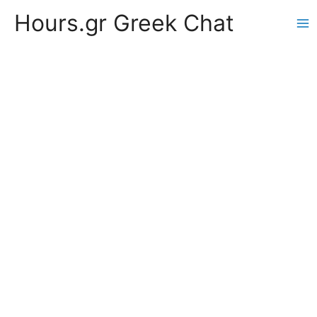
Hours.gr Greek Chat
Ma
Me