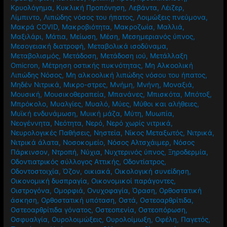
Κρυολόγημα
,
Κυκλική Προπόνηση
,
Λεβάντα
,
Λέιζερ
,
Λίμπιντο
,
Λιπώδης νόσος του ήπατος
,
Λοιμώξεις πνεύμονα
,
Μακρά COVID
,
Μακροβιότητα
,
Μακροζωία
,
Μαλλιά
,
Μαξιλάρι
,
Μάτια
,
Μείωση
,
Μέση
,
Μεσημεριανός ύπνος
,
Μεσογειακή διατροφή
,
Μεταβολικά ισοδύναμα
,
Μεταβολισμός
,
Μετάδοση
,
Μετάδοση ιού
,
Μετάλλαξη
Omicron
,
Μέτρηση οστικής πυκνότητας
,
Μη Αλκοολική
Λιπώδης Νόσος
,
Μη αλκοολική λιπώδης νόσου του ήπατος
,
Μηδέν Νιτρικά
,
Μικρο-στρες
,
Μνήμη
,
Μνήνη
,
Μοναξιά
,
Μουσική
,
Μουσικοθεραπεία
,
Μπανάνες
,
Μπισκότα
,
Μπότοξ
,
Μπρόκολο
,
Μυαλγίες
,
Μυαλό
,
Μύες
,
Μύθοι και αλήθειες
,
Μυϊκή ενδυνάμωση
,
Μυική μάζα
,
Μύτη
,
Μυωπία
,
Νεογέννητα
,
Νεότητα
,
Νερό
,
Νερό χωρίς νιτρικά
,
Νευρολογικές Παθήσεις
,
Νηστεία
,
Νίκος Μεταξωτός
,
Νιτρικά
,
Νιτρικά άλατα
,
Νοσοκομείο
,
Νόσος Αλτσχάιμερ
,
Νόσος
Πάρκινσον
,
Ντροπή
,
Νύχια
,
Νυχτερινός ύπνος
,
Ξηροδερμία
,
Οδοντιατρικός σύλλογος Αττικής
,
Οδοντίατρος
,
Οδοντοστοιχία
,
Όζον
,
οικιακά
,
Οικολογική συνείδηση
,
Οικονομική δυσπραγία
,
Οικονομικοί παράγοντες
,
Οιστρογόνα
,
Ομορφιά
,
Ονυχοφαγία
,
Όραση
,
Ορθοστατική
άσκηση
,
Ορθοστατική υπόταση
,
Οστά
,
Οστεοαρθρίτιδα
,
Οστεοαρθρίτιδα γόνατος
,
Οστεοπενία
,
Οστεοπόρωση
,
Οσφυαλγία
,
Ουρολοιμώξεις
,
Ουρολοίμωξη
,
Οφέλη
,
Παγετός
,