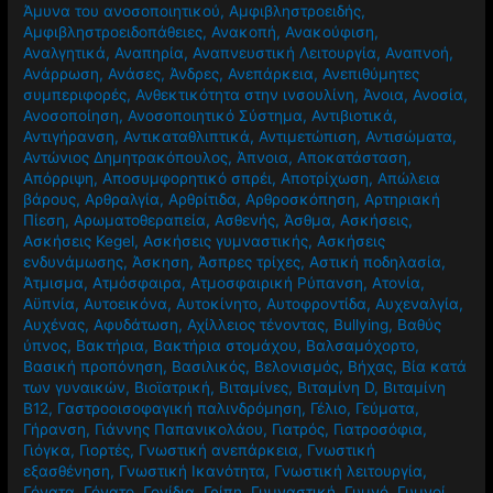
Άμυνα του ανοσοποιητικού
,
Αμφιβληστροειδής
,
Αμφιβληστροειδοπάθειες
,
Ανακοπή
,
Ανακούφιση
,
Αναλγητικά
,
Αναπηρία
,
Αναπνευστική Λειτουργία
,
Αναπνοή
,
Ανάρρωση
,
Ανάσες
,
Άνδρες
,
Ανεπάρκεια
,
Ανεπιθύμητες
συμπεριφορές
,
Ανθεκτικότητα στην ινσουλίνη
,
Άνοια
,
Ανοσία
,
Ανοσοποίηση
,
Ανοσοποιητικό Σύστημα
,
Αντιβιοτικά
,
Αντιγήρανση
,
Αντικαταθλιπτικά
,
Αντιμετώπιση
,
Αντισώματα
,
Αντώνιος Δημητρακόπουλος
,
Άπνοια
,
Αποκατάσταση
,
Απόρριψη
,
Αποσυμφορητικό σπρέι
,
Αποτρίχωση
,
Απώλεια
βάρους
,
Αρθραλγία
,
Αρθρίτιδα
,
Αρθροσκόπηση
,
Αρτηριακή
Πίεση
,
Αρωματοθεραπεία
,
Ασθενής
,
Άσθμα
,
Ασκήσεις
,
Ασκήσεις Kegel
,
Ασκήσεις γυμναστικής
,
Ασκήσεις
ενδυνάμωσης
,
Άσκηση
,
Άσπρες τρίχες
,
Αστική ποδηλασία
,
Άτμισμα
,
Ατμόσφαιρα
,
Ατμοσφαιρική Ρύπανση
,
Ατονία
,
Αϋπνία
,
Αυτοεικόνα
,
Αυτοκίνητο
,
Αυτοφροντίδα
,
Αυχεναλγία
,
Αυχένας
,
Αφυδάτωση
,
Αχίλλειος τένοντας
,
Βullying
,
Βαθύς
ύπνος
,
Βακτήρια
,
Βακτήρια στομάχου
,
Βαλσαμόχορτο
,
Βασική προπόνηση
,
Βασιλικός
,
Βελονισμός
,
Βήχας
,
Βία κατά
των γυναικών
,
Βιοϊατρική
,
Βιταμίνες
,
Βιταμίνη D
,
Βιταμίνη
Β12
,
Γαστροοισοφαγική παλινδρόμηση
,
Γέλιο
,
Γεύματα
,
Γήρανση
,
Γιάννης Παπανικολάου
,
Γιατρός
,
Γιατροσόφια
,
Γιόγκα
,
Γιορτές
,
Γνωστική ανεπάρκεια
,
Γνωστική
εξασθένηση
,
Γνωστική Ικανότητα
,
Γνωστική λειτουργία
,
Γόνατα
,
Γόνατο
,
Γονίδια
,
Γρίπη
,
Γυμναστική
,
Γυμνό
,
Γυμνοί