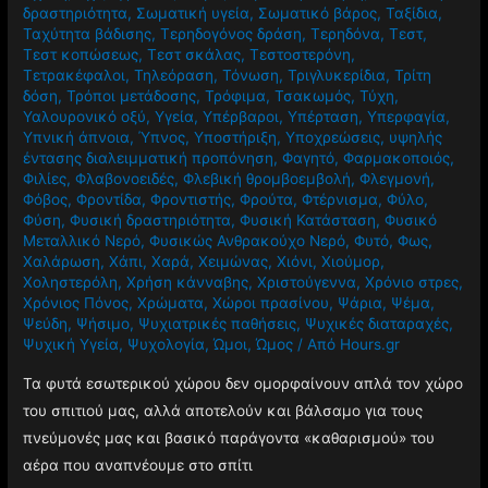
δραστηριότητα
,
Σωματική υγεία
,
Σωματικό βάρος
,
Ταξίδια
,
Ταχύτητα βάδισης
,
Τερηδογόνος δράση
,
Τερηδόνα
,
Τεστ
,
Τεστ κοπώσεως
,
Τεστ σκάλας
,
Τεστοστερόνη
,
Τετρακέφαλοι
,
Τηλεόραση
,
Τόνωση
,
Τριγλυκερίδια
,
Τρίτη
δόση
,
Τρόποι μετάδοσης
,
Τρόφιμα
,
Τσακωμός
,
Τύχη
,
Υαλουρονικό οξύ
,
Υγεία
,
Υπέρβαροι
,
Υπέρταση
,
Υπερφαγία
,
Υπνική άπνοια
,
Ύπνος
,
Υποστήριξη
,
Υποχρεώσεις
,
υψηλής
έντασης διαλειμματική προπόνηση
,
Φαγητό
,
Φαρμακοποιός
,
Φιλίες
,
Φλαβονοειδές
,
Φλεβική θρομβοεμβολή
,
Φλεγμονή
,
Φόβος
,
Φροντίδα
,
Φροντιστής
,
Φρούτα
,
Φτέρνισμα
,
Φύλο
,
Φύση
,
Φυσική δραστηριότητα
,
Φυσική Κατάσταση
,
Φυσικό
Μεταλλικό Νερό
,
Φυσικώς Ανθρακούχο Νερό
,
Φυτό
,
Φως
,
Χαλάρωση
,
Χάπι
,
Χαρά
,
Χειμώνας
,
Χιόνι
,
Χιούμορ
,
Χοληστερόλη
,
Χρήση κάνναβης
,
Χριστούγεννα
,
Χρόνιο στρες
,
Χρόνιος Πόνος
,
Χρώματα
,
Χώροι πρασίνου
,
Ψάρια
,
Ψέμα
,
Ψεύδη
,
Ψήσιμο
,
Ψυχιατρικές παθήσεις
,
Ψυχικές διαταραχές
,
Ψυχική Υγεία
,
Ψυχολογία
,
Ώμοι
,
Ώμος
/ Από
Hours.gr
Τα φυτά εσωτερικού χώρου δεν ομορφαίνουν απλά τον χώρο
του σπιτιού μας, αλλά αποτελούν και βάλσαμο για τους
πνεύμονές μας και βασικό παράγοντα «καθαρισμού» του
αέρα που αναπνέουμε στο σπίτι