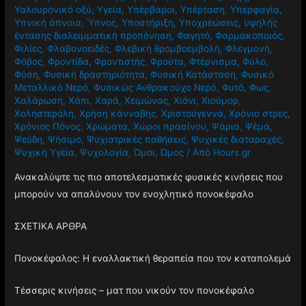
Υαλουρονικό οξύ
,
Υγεία
,
Υπέρβαροι
,
Υπέρταση
,
Υπερφαγία
,
Υπνική άπνοια
,
Ύπνος
,
Υποστήριξη
,
Υποχρεώσεις
,
υψηλής
έντασης διαλειμματική προπόνηση
,
Φαγητό
,
Φαρμακοποιός
,
Φιλίες
,
Φλαβονοειδές
,
Φλεβική θρομβοεμβολή
,
Φλεγμονή
,
Φόβος
,
Φροντίδα
,
Φροντιστής
,
Φρούτα
,
Φτέρνισμα
,
Φύλο
,
Φύση
,
Φυσική δραστηριότητα
,
Φυσική Κατάσταση
,
Φυσικό
Μεταλλικό Νερό
,
Φυσικώς Ανθρακούχο Νερό
,
Φυτό
,
Φως
,
Χαλάρωση
,
Χάπι
,
Χαρά
,
Χειμώνας
,
Χιόνι
,
Χιούμορ
,
Χοληστερόλη
,
Χρήση κάνναβης
,
Χριστούγεννα
,
Χρόνιο στρες
,
Χρόνιος Πόνος
,
Χρώματα
,
Χώροι πρασίνου
,
Ψάρια
,
Ψέμα
,
Ψεύδη
,
Ψήσιμο
,
Ψυχιατρικές παθήσεις
,
Ψυχικές διαταραχές
,
Ψυχική Υγεία
,
Ψυχολογία
,
Ώμοι
,
Ώμος
/ Από
Hours.gr
Ανακαλύψτε τις πιο αποτελεσματικές φυσικές κινήσεις που
μπορούν να απαλύνουν τον ενοχλητικό πονοκέφαλο
ΣΧΕΤΙΚΑ ΑΡΘΡΑ
Πονοκέφαλος: Η εναλλακτική θεραπεία που τον καταπολεμά
Τέσσερις κινήσεις – ματ που νικούν τον πονοκέφαλο