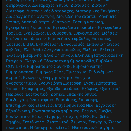
αστραγάλου
,
Διαταραχές Ύπνου
,
Διατάσεις
,
Διάταση
,
Διατροφή
,
Διατροφικές διαταραχές
,
Διατροφικές Συνήθειες
,
Διαφραγματική αναπνοή
,
Διοξείδιο του αζώτου
,
Δονήσεις
,
Δόντια
,
Δυσκοιλιότητα
,
Δύσπνοια
,
Εαρινή κόπωση
,
Εγκεφαλική λειτουργία
,
Εγκεφαλικό επεισόδιο
,
Εγκεφαλικό
Τραύμα
,
Εγκέφαλος
,
Εγκυμοσύνη
,
Εθελοντισμός
,
Ειδήσεις
,
Εικόνα του σώματος
,
Εισπνεόμενο εμβόλιο
,
Εκδρομές
,
Έκζεμα
,
ΕΚΠΑ
,
Εκπαίδευση
,
Εκφοβισμός
,
Εκφύλιση ωχράς
κηλίδας
,
Ελευθερία Αναγνωστοπούλου
,
Ελιξίριο
,
Έλλειψη
,
Έλλειψη βιταμίνης
,
Έλλειψη ύπνου
,
Ελληνική Ιατροδικαστική
Εταιρεία
,
Ελληνική Οδοντιατρική Ομοσπονδία
,
Εμβόλια
COVID-19
,
Εμβολιασμός Covid-19
,
Εμβόλιο γρίπης
,
Εμμηνόπαυση
,
Έμμηνος Ρύση
,
Έμφραγμα
,
Ενδυνάμωση
κορμού
,
Ενέργεια
,
Ενεργητικότητα
,
Ενίσχυση
ανοσοποητικού
,
Ενσυνείδητη Διατροφή
,
Ενσυνειδητότητα
,
Έντερο
,
Εξαερισμός
,
Εξάρθρημα ώμου
,
Εξάψεις
,
Εξεταστική
Περίοδος
,
Εορταστικό Τραπέζι
,
Επαρκής ύπνος
,
Επεξεργασμένα τρόφιμα
,
Επικρίσεις
,
Επίσκεψη
,
Επιστημονικές Εξελίξεις
,
Επιχειρηματικά Νέα
,
Εργασιακή
Εξουθένωση
,
Εργασιακός εκφοβισμός
,
Έρευνα
,
Ευεξία
,
Ευκάλυπτος
,
Εύρος κίνησης
,
Ευτυχία
,
ΕΦΕΧ
,
Εφηβεία
,
Έφηβοι
,
Ζεστό γάλα
,
Ζεστό νερό
,
Ζευγάρι
,
Ζευγάρια
,
Ζωηρό
περπάτημα
,
Η άποψη του ειδικού
,
Ηλεκτρονικό τσιγάρο
,