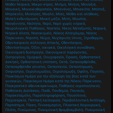
Μηδέν Νιτρικά
,
Μικρο-στρες
,
Μνήμη
,
Μνήνη
,
Μοναξιά
,
Μουσική
,
Μουσικοθεραπεία
,
Μπανάνες
,
Μπισκότα
,
Μπότοξ
,
Μπρόκολο
,
Μυαλγίες
,
Μυαλό
,
Μύες
,
Μύθοι και αλήθειες
,
Μυϊκή ενδυνάμωση
,
Μυική μάζα
,
Μύτη
,
Μυωπία
,
Νεογέννητα
,
Νεότητα
,
Νερό
,
Νερό χωρίς νιτρικά
,
Νευρολογικές Παθήσεις
,
Νηστεία
,
Νίκος Μεταξωτός
,
Νιτρικά
,
Νιτρικά άλατα
,
Νοσοκομείο
,
Νόσος Αλτσχάιμερ
,
Νόσος
Πάρκινσον
,
Ντροπή
,
Νύχια
,
Νυχτερινός ύπνος
,
Ξηροδερμία
,
Οδοντιατρικός σύλλογος Αττικής
,
Οδοντίατρος
,
Οδοντοστοιχία
,
Όζον
,
οικιακά
,
Οικολογική συνείδηση
,
Οικονομική δυσπραγία
,
Οικονομικοί παράγοντες
,
Οιστρογόνα
,
Ομορφιά
,
Ονυχοφαγία
,
Όραση
,
Ορθοστατική
άσκηση
,
Ορθοστατική υπόταση
,
Οστά
,
Οστεοαρθρίτιδα
,
Οστεοαρθρίτιδα γόνατος
,
Οστεοπενία
,
Οστεοπόρωση
,
Οσφυαλγία
,
Ουρολοιμώξεις
,
Ουρολοίμωξη
,
Οφέλη
,
Παγετός
,
Παγκόσμια Ημέρα για την εξάλειψη της βίας κατά των
γυναικών
,
Παγκόσμια Ημέρα κατά της Νόσου Πάρκινσον
,
Παγκρεατικό αδενοκαρκίνωμα
,
Παθήσεις ουροποιητικού
,
Παθητικές Διατάσεις
,
Παιδί
,
Πανδημία
,
Πανικός
,
Παρακεταμόλη
,
Παραπληροφόρηση
,
Παυσίπονα
,
Παχυσαρκία
,
Πεπτική λειτουργία
,
Περιβαλλοντική Αντίληψη
,
Περπάτημα
,
Πίεση
,
Πινοσεμπρίνη
,
Πλαστική Χειρουργική
,
Πλάτη
,
Πνεύμονες
,
Πνευμονική θρομβοεμβολή
,
Πνευμονική