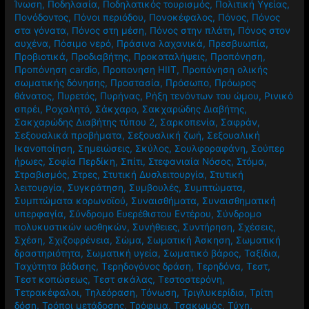
Ίνωση
,
Ποδηλασία
,
Ποδηλατικός τουρισμός
,
Πολιτική Υγείας
,
Πονόδοντος
,
Πόνοι περιόδου
,
Πονοκέφαλος
,
Πόνος
,
Πόνος
στα γόνατα
,
Πόνος στη μέση
,
Πόνος στην πλάτη
,
Πόνος στον
αυχένα
,
Πόσιμο νερό
,
Πράσινα λαχανικά
,
Πρεσβυωπία
,
Προβιοτικά
,
Προδιαβήτης
,
Προκαταλήψεις
,
Προπόνηση
,
Προπόνηση cardio
,
Προπονηση HIIT
,
Προπόνηση ολικής
σωματικής δόνησης
,
Προστασία
,
Πρόσωπο
,
Πρόωρος
θάνατος
,
Πυρετός
,
Πυρήνας
,
Ρήξη τενόντων του ώμου
,
Ρινικό
σπρέι
,
Ροχαλητό
,
Σάκχαρο
,
Σακχαρώδης Διαβήτης
,
Σακχαρώδης Διαβήτης τύπου 2
,
Σαρκοπενία
,
Σαφράν
,
Σεξουαλικά προβήματα
,
Σεξουαλική ζωή
,
Σεξουαλική
Ικανοποίηση
,
Σημειώσεις
,
Σκύλος
,
Σουλφοραφάνη
,
Σούπερ
ήρωες
,
Σοφία Περδίκη
,
Σπίτι
,
Στεφανιαία Νόσος
,
Στόμα
,
Στραβισμός
,
Στρες
,
Στυτική Δυσλειτουργία
,
Στυτική
λειτουργία
,
Συγκράτηση
,
Συμβουλές
,
Συμπτώματα
,
Συμπτώματα κορωνοϊού
,
Συναισθήματα
,
Συναισθηματική
υπερφαγία
,
Σύνδρομο Ευερέθιστου Εντέρου
,
Σύνδρομο
πολυκυστικών ωοθηκών
,
Συνήθειες
,
Συντήρηση
,
Σχέσεις
,
Σχέση
,
Σχιζοφρένεια
,
Σώμα
,
Σωματική Άσκηση
,
Σωματική
δραστηριότητα
,
Σωματική υγεία
,
Σωματικό βάρος
,
Ταξίδια
,
Ταχύτητα βάδισης
,
Τερηδογόνος δράση
,
Τερηδόνα
,
Τεστ
,
Τεστ κοπώσεως
,
Τεστ σκάλας
,
Τεστοστερόνη
,
Τετρακέφαλοι
,
Τηλεόραση
,
Τόνωση
,
Τριγλυκερίδια
,
Τρίτη
δόση
,
Τρόποι μετάδοσης
,
Τρόφιμα
,
Τσακωμός
,
Τύχη
,