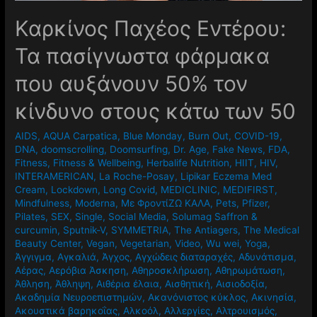
Καρκίνος Παχέος Εντέρου:
Τα πασίγνωστα φάρμακα
που αυξάνουν 50% τον
κίνδυνο στους κάτω των 50
AIDS
,
AQUA Carpatica
,
Blue Monday
,
Burn Out
,
COVID-19
,
DNA
,
doomscrolling
,
Doomsurfing
,
Dr. Age
,
Fake News
,
FDA
,
Fitness
,
Fitness & Wellbeing
,
Herbalife Nutrition
,
HIIT
,
HIV
,
INTERAMERICAN
,
La Roche-Posay
,
Lipikar Eczema Med
Cream
,
Lockdown
,
Long Covid
,
MEDICLINIC
,
MEDIFIRST
,
Mindfulness
,
Moderna
,
Mε ΦροντίΖΩ ΚΑΛΑ
,
Pets
,
Pfizer
,
Pilates
,
SEX
,
Single
,
Social Media
,
Solumag Saffron &
curcumin
,
Sputnik-V
,
SYMMETRIA
,
The Antiagers
,
The Medical
Beauty Center
,
Vegan
,
Vegetarian
,
Video
,
Wu wei
,
Yoga
,
Άγγιγμα
,
Αγκαλιά
,
Άγχος
,
Αγχώδεις διαταραχές
,
Αδυνάτισμα
,
Αέρας
,
Αερόβια Άσκηση
,
Αθηροσκλήρωση
,
Αθηρωμάτωση
,
Άθληση
,
Άθληψη
,
Αιθέρια έλαια
,
Αισθητική
,
Αισιοδοξία
,
Ακαδημία Νευροεπιστημών
,
Ακανόνιστος κύκλος
,
Ακινησία
,
Ακουστικά βαρηκοΐας
,
Αλκοόλ
,
Αλλεργίες
,
Αλτρουισμός
,