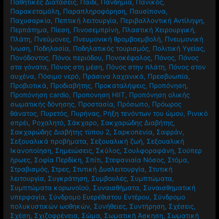
Παθητικές Διατάσεις
,
Παιδί
,
Πανδημία
,
Πανικός
,
Παρακεταμόλη
,
Παραπληροφόρηση
,
Παυσίπονα
,
Παχυσαρκία
,
Πεπτική λειτουργία
,
Περιβαλλοντική Αντίληψη
,
Περπάτημα
,
Πίεση
,
Πινοσεμπρίνη
,
Πλαστική Χειρουργική
,
Πλάτη
,
Πνεύμονες
,
Πνευμονική θρομβοεμβολή
,
Πνευμονική
Ίνωση
,
Ποδηλασία
,
Ποδηλατικός τουρισμός
,
Πολιτική Υγείας
,
Πονόδοντος
,
Πόνοι περιόδου
,
Πονοκέφαλος
,
Πόνος
,
Πόνος
στα γόνατα
,
Πόνος στη μέση
,
Πόνος στην πλάτη
,
Πόνος στον
αυχένα
,
Πόσιμο νερό
,
Πράσινα λαχανικά
,
Πρεσβυωπία
,
Προβιοτικά
,
Προδιαβήτης
,
Προκαταλήψεις
,
Προπόνηση
,
Προπόνηση cardio
,
Προπονηση HIIT
,
Προπόνηση ολικής
σωματικής δόνησης
,
Προστασία
,
Πρόσωπο
,
Πρόωρος
θάνατος
,
Πυρετός
,
Πυρήνας
,
Ρήξη τενόντων του ώμου
,
Ρινικό
σπρέι
,
Ροχαλητό
,
Σάκχαρο
,
Σακχαρώδης Διαβήτης
,
Σακχαρώδης Διαβήτης τύπου 2
,
Σαρκοπενία
,
Σαφράν
,
Σεξουαλικά προβήματα
,
Σεξουαλική ζωή
,
Σεξουαλική
Ικανοποίηση
,
Σημειώσεις
,
Σκύλος
,
Σουλφοραφάνη
,
Σούπερ
ήρωες
,
Σοφία Περδίκη
,
Σπίτι
,
Στεφανιαία Νόσος
,
Στόμα
,
Στραβισμός
,
Στρες
,
Στυτική Δυσλειτουργία
,
Στυτική
λειτουργία
,
Συγκράτηση
,
Συμβουλές
,
Συμπτώματα
,
Συμπτώματα κορωνοϊού
,
Συναισθήματα
,
Συναισθηματική
υπερφαγία
,
Σύνδρομο Ευερέθιστου Εντέρου
,
Σύνδρομο
πολυκυστικών ωοθηκών
,
Συνήθειες
,
Συντήρηση
,
Σχέσεις
,
Σχέση
,
Σχιζοφρένεια
,
Σώμα
,
Σωματική Άσκηση
,
Σωματική