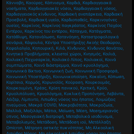
Κάνναβη
,
Καούρες
,
Κάπνισμα
,
Καρδιά
,
Καρδιαγγειακά
νοσήματα
,
Καρδιαγγειακές νόσοι
,
Καρδιαγγειακή νόσος
,
Καρδιαγγειακός κίνδυνος
,
Καρδιακή ανεπάρκεια
,
Καρδιακή
Προσβολή
,
Καρδιακή υγεία
,
Καρδιοπαθείς
,
Καρκινογόνες
ουσίες
,
Καρκίνος
,
Καρκίνος παγκρέατος
,
Καρκίνος Παχέος
Εντέρου
,
Καρκίνος του εντέρου
,
Κάταγμα
,
Κατάγματα
,
Κατάθλιψη
,
Κατανάλωση
,
Κατανόηση
,
Καταστροφολογικά
σενάρια
,
Κάψουλα
,
Κέντρα Υποστήριξης Ακοής Θεοδώρου
,
Κεφαλαλγία
,
Κηπουρική
,
Κιλά
,
Κίνδυνος
,
Κίνδυνος θανάτου
,
Κινητικά Προβλήματα
,
κλειστοί χώροι
,
Κνησμός
,
Κοιλιά
,
Κοιλιακή Παχυσαρκία
,
Κοιλιακό Λίπος
,
Κοιλιακοί
,
Κοινά
συμπτώματα
,
Κοινό διάστρεμμα
,
Κοινό κρυολόγημα
,
Κοινωνικά δίκτυα
,
Κοινωνική ζωή
,
Κοινωνική Προσφορά
,
Κοινωνική Υποστήριξη
,
Κοινωνικοποίηση
,
Κοκαϊνη
,
Κόπωση
,
Κορίτσια
,
Κορμός
,
Κορωνοϊός
,
Κούραση
,
Κουρκουμάς
,
Κουρκουμίνη
,
Κρέας
,
Κρίση πανικού
,
Κριτική
,
Κρύο
,
Κρυολιπόλυση
,
Κρυολόγημα
,
Κυκλική Προπόνηση
,
Λεβάντα
,
Λέιζερ
,
Λίμπιντο
,
Λιπώδης νόσος του ήπατος
,
Λοιμώξεις
πνεύμονα
,
Μακρά COVID
,
Μακροβιότητα
,
Μακροζωία
,
Μαλλιά
,
Μαξιλάρι
,
Μάτια
,
Μείωση
,
Μέση
,
Μεσημεριανός
ύπνος
,
Μεσογειακή διατροφή
,
Μεταβολικά ισοδύναμα
,
Μεταβολισμός
,
Μετάδοση
,
Μετάδοση ιού
,
Μετάλλαξη
Omicron
,
Μέτρηση οστικής πυκνότητας
,
Μη Αλκοολική
Λιπώδης Νόσος
,
Μη αλκοολική λιπώδης νόσου του ήπατος
,