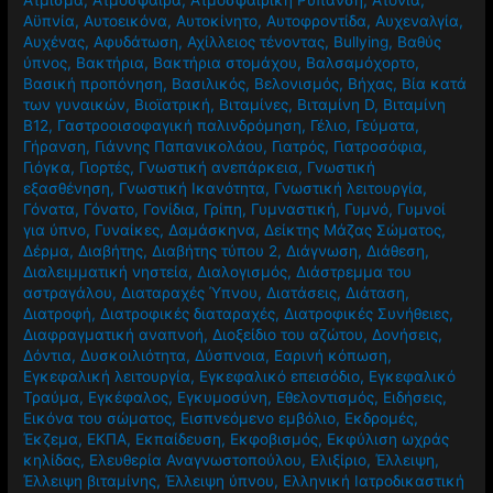
Άτμισμα
,
Ατμόσφαιρα
,
Ατμοσφαιρική Ρύπανση
,
Ατονία
,
Αϋπνία
,
Αυτοεικόνα
,
Αυτοκίνητο
,
Αυτοφροντίδα
,
Αυχεναλγία
,
Αυχένας
,
Αφυδάτωση
,
Αχίλλειος τένοντας
,
Βullying
,
Βαθύς
ύπνος
,
Βακτήρια
,
Βακτήρια στομάχου
,
Βαλσαμόχορτο
,
Βασική προπόνηση
,
Βασιλικός
,
Βελονισμός
,
Βήχας
,
Βία κατά
των γυναικών
,
Βιοϊατρική
,
Βιταμίνες
,
Βιταμίνη D
,
Βιταμίνη
Β12
,
Γαστροοισοφαγική παλινδρόμηση
,
Γέλιο
,
Γεύματα
,
Γήρανση
,
Γιάννης Παπανικολάου
,
Γιατρός
,
Γιατροσόφια
,
Γιόγκα
,
Γιορτές
,
Γνωστική ανεπάρκεια
,
Γνωστική
εξασθένηση
,
Γνωστική Ικανότητα
,
Γνωστική λειτουργία
,
Γόνατα
,
Γόνατο
,
Γονίδια
,
Γρίπη
,
Γυμναστική
,
Γυμνό
,
Γυμνοί
για ύπνο
,
Γυναίκες
,
Δαμάσκηνα
,
Δείκτης Μάζας Σώματος
,
Δέρμα
,
Διαβήτης
,
Διαβήτης τύπου 2
,
Διάγνωση
,
Διάθεση
,
Διαλειμματική νηστεία
,
Διαλογισμός
,
Διάστρεμμα του
αστραγάλου
,
Διαταραχές Ύπνου
,
Διατάσεις
,
Διάταση
,
Διατροφή
,
Διατροφικές διαταραχές
,
Διατροφικές Συνήθειες
,
Διαφραγματική αναπνοή
,
Διοξείδιο του αζώτου
,
Δονήσεις
,
Δόντια
,
Δυσκοιλιότητα
,
Δύσπνοια
,
Εαρινή κόπωση
,
Εγκεφαλική λειτουργία
,
Εγκεφαλικό επεισόδιο
,
Εγκεφαλικό
Τραύμα
,
Εγκέφαλος
,
Εγκυμοσύνη
,
Εθελοντισμός
,
Ειδήσεις
,
Εικόνα του σώματος
,
Εισπνεόμενο εμβόλιο
,
Εκδρομές
,
Έκζεμα
,
ΕΚΠΑ
,
Εκπαίδευση
,
Εκφοβισμός
,
Εκφύλιση ωχράς
κηλίδας
,
Ελευθερία Αναγνωστοπούλου
,
Ελιξίριο
,
Έλλειψη
,
Έλλειψη βιταμίνης
,
Έλλειψη ύπνου
,
Ελληνική Ιατροδικαστική