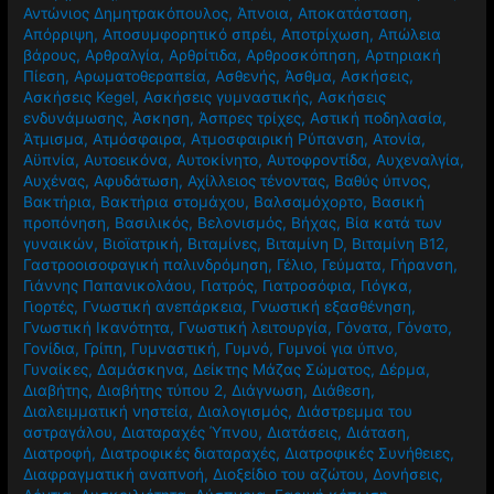
Αντώνιος Δημητρακόπουλος
,
Άπνοια
,
Αποκατάσταση
,
Απόρριψη
,
Αποσυμφορητικό σπρέι
,
Αποτρίχωση
,
Απώλεια
βάρους
,
Αρθραλγία
,
Αρθρίτιδα
,
Αρθροσκόπηση
,
Αρτηριακή
Πίεση
,
Αρωματοθεραπεία
,
Ασθενής
,
Άσθμα
,
Ασκήσεις
,
Ασκήσεις Kegel
,
Ασκήσεις γυμναστικής
,
Ασκήσεις
ενδυνάμωσης
,
Άσκηση
,
Άσπρες τρίχες
,
Αστική ποδηλασία
,
Άτμισμα
,
Ατμόσφαιρα
,
Ατμοσφαιρική Ρύπανση
,
Ατονία
,
Αϋπνία
,
Αυτοεικόνα
,
Αυτοκίνητο
,
Αυτοφροντίδα
,
Αυχεναλγία
,
Αυχένας
,
Αφυδάτωση
,
Αχίλλειος τένοντας
,
Βαθύς ύπνος
,
Βακτήρια
,
Βακτήρια στομάχου
,
Βαλσαμόχορτο
,
Βασική
προπόνηση
,
Βασιλικός
,
Βελονισμός
,
Βήχας
,
Βία κατά των
γυναικών
,
Βιοϊατρική
,
Βιταμίνες
,
Βιταμίνη D
,
Βιταμίνη Β12
,
Γαστροοισοφαγική παλινδρόμηση
,
Γέλιο
,
Γεύματα
,
Γήρανση
,
Γιάννης Παπανικολάου
,
Γιατρός
,
Γιατροσόφια
,
Γιόγκα
,
Γιορτές
,
Γνωστική ανεπάρκεια
,
Γνωστική εξασθένηση
,
Γνωστική Ικανότητα
,
Γνωστική λειτουργία
,
Γόνατα
,
Γόνατο
,
Γονίδια
,
Γρίπη
,
Γυμναστική
,
Γυμνό
,
Γυμνοί για ύπνο
,
Γυναίκες
,
Δαμάσκηνα
,
Δείκτης Μάζας Σώματος
,
Δέρμα
,
Διαβήτης
,
Διαβήτης τύπου 2
,
Διάγνωση
,
Διάθεση
,
Διαλειμματική νηστεία
,
Διαλογισμός
,
Διάστρεμμα του
αστραγάλου
,
Διαταραχές Ύπνου
,
Διατάσεις
,
Διάταση
,
Διατροφή
,
Διατροφικές διαταραχές
,
Διατροφικές Συνήθειες
,
Διαφραγματική αναπνοή
,
Διοξείδιο του αζώτου
,
Δονήσεις
,