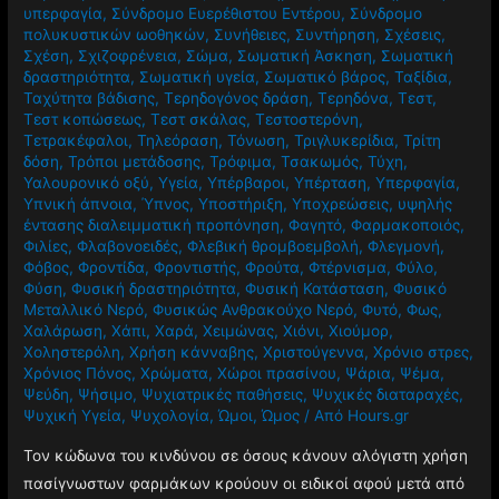
υπερφαγία
,
Σύνδρομο Ευερέθιστου Εντέρου
,
Σύνδρομο
πολυκυστικών ωοθηκών
,
Συνήθειες
,
Συντήρηση
,
Σχέσεις
,
Σχέση
,
Σχιζοφρένεια
,
Σώμα
,
Σωματική Άσκηση
,
Σωματική
δραστηριότητα
,
Σωματική υγεία
,
Σωματικό βάρος
,
Ταξίδια
,
Ταχύτητα βάδισης
,
Τερηδογόνος δράση
,
Τερηδόνα
,
Τεστ
,
Τεστ κοπώσεως
,
Τεστ σκάλας
,
Τεστοστερόνη
,
Τετρακέφαλοι
,
Τηλεόραση
,
Τόνωση
,
Τριγλυκερίδια
,
Τρίτη
δόση
,
Τρόποι μετάδοσης
,
Τρόφιμα
,
Τσακωμός
,
Τύχη
,
Υαλουρονικό οξύ
,
Υγεία
,
Υπέρβαροι
,
Υπέρταση
,
Υπερφαγία
,
Υπνική άπνοια
,
Ύπνος
,
Υποστήριξη
,
Υποχρεώσεις
,
υψηλής
έντασης διαλειμματική προπόνηση
,
Φαγητό
,
Φαρμακοποιός
,
Φιλίες
,
Φλαβονοειδές
,
Φλεβική θρομβοεμβολή
,
Φλεγμονή
,
Φόβος
,
Φροντίδα
,
Φροντιστής
,
Φρούτα
,
Φτέρνισμα
,
Φύλο
,
Φύση
,
Φυσική δραστηριότητα
,
Φυσική Κατάσταση
,
Φυσικό
Μεταλλικό Νερό
,
Φυσικώς Ανθρακούχο Νερό
,
Φυτό
,
Φως
,
Χαλάρωση
,
Χάπι
,
Χαρά
,
Χειμώνας
,
Χιόνι
,
Χιούμορ
,
Χοληστερόλη
,
Χρήση κάνναβης
,
Χριστούγεννα
,
Χρόνιο στρες
,
Χρόνιος Πόνος
,
Χρώματα
,
Χώροι πρασίνου
,
Ψάρια
,
Ψέμα
,
Ψεύδη
,
Ψήσιμο
,
Ψυχιατρικές παθήσεις
,
Ψυχικές διαταραχές
,
Ψυχική Υγεία
,
Ψυχολογία
,
Ώμοι
,
Ώμος
/ Από
Hours.gr
Τον κώδωνα του κινδύνου σε όσους κάνουν αλόγιστη χρήση
πασίγνωστων φαρμάκων κρούουν οι ειδικοί αφού μετά από