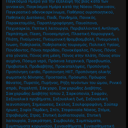
Παγκόσμια Ημέρα για την εξάλειψη της βίας κατά των
γυναικών
,
Παγκόσμια Ημέρα κατά της Νόσου Πάρκινσον
,
Παγκρεατικό αδενοκαρκίνωμα
,
Παθήσεις ουροποιητικού
,
Παθητικές Διατάσεις
,
Παιδί
,
Πανδημία
,
Πανικός
,
Παρακεταμόλη
,
Παραπληροφόρηση
,
Παυσίπονα
,
Παχυσαρκία
,
Πεπτική λειτουργία
,
Περιβαλλοντική Αντίληψη
,
Περπάτημα
,
Πίεση
,
Πινοσεμπρίνη
,
Πλαστική Χειρουργική
,
Πλάτη
,
Πνεύμονες
,
Πνευμονική θρομβοεμβολή
,
Πνευμονική
Ίνωση
,
Ποδηλασία
,
Ποδηλατικός τουρισμός
,
Πολιτική Υγείας
,
Πονόδοντος
,
Πόνοι περιόδου
,
Πονοκέφαλος
,
Πόνος
,
Πόνος
στα γόνατα
,
Πόνος στη μέση
,
Πόνος στην πλάτη
,
Πόνος στον
αυχένα
,
Πόσιμο νερό
,
Πράσινα λαχανικά
,
Πρεσβυωπία
,
Προβιοτικά
,
Προδιαβήτης
,
Προκαταλήψεις
,
Προπόνηση
,
Προπόνηση cardio
,
Προπονηση HIIT
,
Προπόνηση ολικής
σωματικής δόνησης
,
Προστασία
,
Πρόσωπο
,
Πρόωρος
θάνατος
,
Πυρετός
,
Πυρήνας
,
Ρήξη τενόντων του ώμου
,
Ρινικό
σπρέι
,
Ροχαλητό
,
Σάκχαρο
,
Σακχαρώδης Διαβήτης
,
Σακχαρώδης Διαβήτης τύπου 2
,
Σαρκοπενία
,
Σαφράν
,
Σεξουαλικά προβήματα
,
Σεξουαλική ζωή
,
Σεξουαλική
Ικανοποίηση
,
Σημειώσεις
,
Σκύλος
,
Σουλφοραφάνη
,
Σούπερ
ήρωες
,
Σοφία Περδίκη
,
Σπίτι
,
Στεφανιαία Νόσος
,
Στόμα
,
Στραβισμός
,
Στρες
,
Στυτική Δυσλειτουργία
,
Στυτική
λειτουργία
,
Συγκράτηση
,
Συμβουλές
,
Συμπτώματα
,
Συμπτώματα κορωνοϊού
,
Συναισθήματα
,
Συναισθηματική