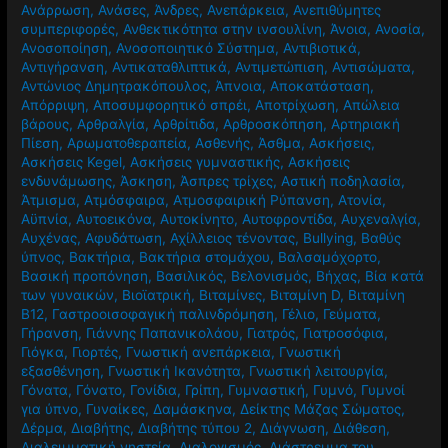
Ανάρρωση
,
Ανάσες
,
Άνδρες
,
Ανεπάρκεια
,
Ανεπιθύμητες
συμπεριφορές
,
Ανθεκτικότητα στην ινσουλίνη
,
Άνοια
,
Ανοσία
,
Ανοσοποίηση
,
Ανοσοποιητικό Σύστημα
,
Αντιβιοτικά
,
Αντιγήρανση
,
Αντικαταθλιπτικά
,
Αντιμετώπιση
,
Αντισώματα
,
Αντώνιος Δημητρακόπουλος
,
Άπνοια
,
Αποκατάσταση
,
Απόρριψη
,
Αποσυμφορητικό σπρέι
,
Αποτρίχωση
,
Απώλεια
βάρους
,
Αρθραλγία
,
Αρθρίτιδα
,
Αρθροσκόπηση
,
Αρτηριακή
Πίεση
,
Αρωματοθεραπεία
,
Ασθενής
,
Άσθμα
,
Ασκήσεις
,
Ασκήσεις Kegel
,
Ασκήσεις γυμναστικής
,
Ασκήσεις
ενδυνάμωσης
,
Άσκηση
,
Άσπρες τρίχες
,
Αστική ποδηλασία
,
Άτμισμα
,
Ατμόσφαιρα
,
Ατμοσφαιρική Ρύπανση
,
Ατονία
,
Αϋπνία
,
Αυτοεικόνα
,
Αυτοκίνητο
,
Αυτοφροντίδα
,
Αυχεναλγία
,
Αυχένας
,
Αφυδάτωση
,
Αχίλλειος τένοντας
,
Βullying
,
Βαθύς
ύπνος
,
Βακτήρια
,
Βακτήρια στομάχου
,
Βαλσαμόχορτο
,
Βασική προπόνηση
,
Βασιλικός
,
Βελονισμός
,
Βήχας
,
Βία κατά
των γυναικών
,
Βιοϊατρική
,
Βιταμίνες
,
Βιταμίνη D
,
Βιταμίνη
Β12
,
Γαστροοισοφαγική παλινδρόμηση
,
Γέλιο
,
Γεύματα
,
Γήρανση
,
Γιάννης Παπανικολάου
,
Γιατρός
,
Γιατροσόφια
,
Γιόγκα
,
Γιορτές
,
Γνωστική ανεπάρκεια
,
Γνωστική
εξασθένηση
,
Γνωστική Ικανότητα
,
Γνωστική λειτουργία
,
Γόνατα
,
Γόνατο
,
Γονίδια
,
Γρίπη
,
Γυμναστική
,
Γυμνό
,
Γυμνοί
για ύπνο
,
Γυναίκες
,
Δαμάσκηνα
,
Δείκτης Μάζας Σώματος
,
Δέρμα
,
Διαβήτης
,
Διαβήτης τύπου 2
,
Διάγνωση
,
Διάθεση
,
Διαλειμματική νηστεία
,
Διαλογισμός
,
Διάστρεμμα του