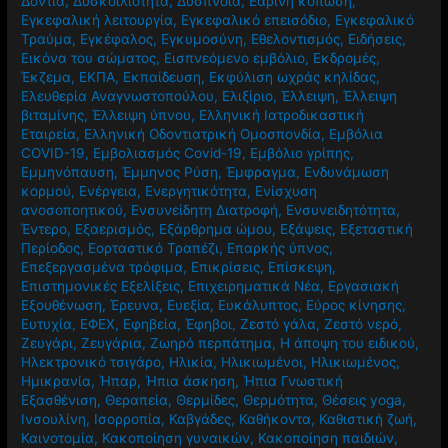
Δόντια
,
Δυσκοιλιότητα
,
Δύσπνοια
,
Εαρινή κόπωση
,
Εγκεφαλική λειτουργία
,
Εγκεφαλικό επεισόδιο
,
Εγκεφαλικό
Τραύμα
,
Εγκέφαλος
,
Εγκυμοσύνη
,
Εθελοντισμός
,
Ειδήσεις
,
Εικόνα του σώματος
,
Εισπνεόμενο εμβόλιο
,
Εκδρομές
,
Έκζεμα
,
ΕΚΠΑ
,
Εκπαίδευση
,
Εκφύλιση ωχράς κηλίδας
,
Ελευθερία Αναγνωστοπούλου
,
Ελιξίριο
,
Έλλειψη
,
Έλλειψη
βιταμίνης
,
Έλλειψη ύπνου
,
Ελληνική Ιατροδικαστική
Εταιρεία
,
Ελληνική Οδοντιατρική Ομοσπονδία
,
Εμβόλια
COVID-19
,
Εμβολιασμός Covid-19
,
Εμβόλιο γρίπης
,
Εμμηνόπαυση
,
Έμμηνος Ρύση
,
Έμφραγμα
,
Ενδυνάμωση
κορμού
,
Ενέργεια
,
Ενεργητικότητα
,
Ενίσχυση
ανοσοποητικού
,
Ενσυνείδητη Διατροφή
,
Ενσυνειδητότητα
,
Έντερο
,
Εξαερισμός
,
Εξάρθρημα ώμου
,
Εξάψεις
,
Εξεταστική
Περίοδος
,
Εορταστικό Τραπέζι
,
Επαρκής ύπνος
,
Επεξεργασμένα τρόφιμα
,
Επικρίσεις
,
Επίσκεψη
,
Επιστημονικές Εξελίξεις
,
Επιχειρηματικά Νέα
,
Εργασιακή
Εξουθένωση
,
Έρευνα
,
Ευεξία
,
Ευκάλυπτος
,
Εύρος κίνησης
,
Ευτυχία
,
ΕΦΕΧ
,
Εφηβεία
,
Έφηβοι
,
Ζεστό γάλα
,
Ζεστό νερό
,
Ζευγάρι
,
Ζευγάρια
,
Ζωηρό περπάτημα
,
Η άποψη του ειδικού
,
Ηλεκτρονικό τσιγάρο
,
Ηλικία
,
Ηλικιωμένοι
,
Ηλικιωμένος
,
Ημικρανία
,
Ήπαρ
,
Ήπια άσκηση
,
Ήπια Γνωστική
Εξασθένιση
,
Θεραπεία
,
Θερμίδες
,
Θερμότητα
,
Θέσεις yoga
,
Ινσουλίνη
,
Ισορροπία
,
Καβγάδες
,
Καθήκοντα
,
Καθιστική ζωή
,
Καινοτομία
,
Κακοποίηση γυναικών
,
Κακοποίηση παιδιών
,