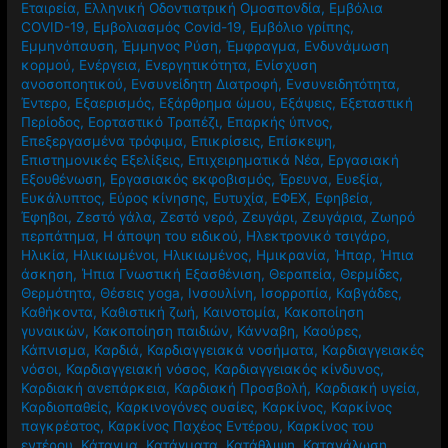
Εταιρεία
,
Ελληνική Οδοντιατρική Ομοσπονδία
,
Εμβόλια
COVID-19
,
Εμβολιασμός Covid-19
,
Εμβόλιο γρίπης
,
Εμμηνόπαυση
,
Έμμηνος Ρύση
,
Έμφραγμα
,
Ενδυνάμωση
κορμού
,
Ενέργεια
,
Ενεργητικότητα
,
Ενίσχυση
ανοσοποητικού
,
Ενσυνείδητη Διατροφή
,
Ενσυνειδητότητα
,
Έντερο
,
Εξαερισμός
,
Εξάρθρημα ώμου
,
Εξάψεις
,
Εξεταστική
Περίοδος
,
Εορταστικό Τραπέζι
,
Επαρκής ύπνος
,
Επεξεργασμένα τρόφιμα
,
Επικρίσεις
,
Επίσκεψη
,
Επιστημονικές Εξελίξεις
,
Επιχειρηματικά Νέα
,
Εργασιακή
Εξουθένωση
,
Εργασιακός εκφοβισμός
,
Έρευνα
,
Ευεξία
,
Ευκάλυπτος
,
Εύρος κίνησης
,
Ευτυχία
,
ΕΦΕΧ
,
Εφηβεία
,
Έφηβοι
,
Ζεστό γάλα
,
Ζεστό νερό
,
Ζευγάρι
,
Ζευγάρια
,
Ζωηρό
περπάτημα
,
Η άποψη του ειδικού
,
Ηλεκτρονικό τσιγάρο
,
Ηλικία
,
Ηλικιωμένοι
,
Ηλικιωμένος
,
Ημικρανία
,
Ήπαρ
,
Ήπια
άσκηση
,
Ήπια Γνωστική Εξασθένιση
,
Θεραπεία
,
Θερμίδες
,
Θερμότητα
,
Θέσεις yoga
,
Ινσουλίνη
,
Ισορροπία
,
Καβγάδες
,
Καθήκοντα
,
Καθιστική ζωή
,
Καινοτομία
,
Κακοποίηση
γυναικών
,
Κακοποίηση παιδιών
,
Κάνναβη
,
Καούρες
,
Κάπνισμα
,
Καρδιά
,
Καρδιαγγειακά νοσήματα
,
Καρδιαγγειακές
νόσοι
,
Καρδιαγγειακή νόσος
,
Καρδιαγγειακός κίνδυνος
,
Καρδιακή ανεπάρκεια
,
Καρδιακή Προσβολή
,
Καρδιακή υγεία
,
Καρδιοπαθείς
,
Καρκινογόνες ουσίες
,
Καρκίνος
,
Καρκίνος
παγκρέατος
,
Καρκίνος Παχέος Εντέρου
,
Καρκίνος του
εντέρου
,
Κάταγμα
,
Κατάγματα
,
Κατάθλιψη
,
Κατανάλωση
,