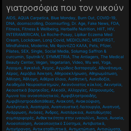
γιατροσόφια που τον νικούν
AIDS
,
AQUA Carpatica
,
Blue Monday
,
Burn Out
,
COVID-19
,
DNA
,
doomscrolling
,
Doomsurfing
,
Dr. Age
,
Fake News
,
FDA
,
Fitness
,
Fitness & Wellbeing
,
Herbalife Nutrition
,
HIIT
,
HIV
,
INTERAMERICAN
,
La Roche-Posay
,
Lipikar Eczema Med
Cream
,
Lockdown
,
Long Covid
,
MEDICLINIC
,
MEDIFIRST
,
Mindfulness
,
Moderna
,
Mε ΦροντίΖΩ ΚΑΛΑ
,
Pets
,
Pfizer
,
Pilates
,
SEX
,
Single
,
Social Media
,
Solumag Saffron &
curcumin
,
Sputnik-V
,
SYMMETRIA
,
The Antiagers
,
The Medical
Beauty Center
,
Vegan
,
Vegetarian
,
Video
,
Wu wei
,
Yoga
,
Άγγιγμα
,
Αγκαλιά
,
Άγχος
,
Αγχώδεις διαταραχές
,
Αδυνάτισμα
,
Αέρας
,
Αερόβια Άσκηση
,
Αθηροσκλήρωση
,
Αθηρωμάτωση
,
Άθληση
,
Άθληψη
,
Αιθέρια έλαια
,
Αισθητική
,
Αισιοδοξία
,
Ακαδημία Νευροεπιστημών
,
Ακανόνιστος κύκλος
,
Ακινησία
,
Ακουστικά βαρηκοΐας
,
Αλκοόλ
,
Αλλεργίες
,
Αλτρουισμός
,
Άμυνα του ανοσοποιητικού
,
Αμφιβληστροειδής
,
Αμφιβληστροειδοπάθειες
,
Ανακοπή
,
Ανακούφιση
,
Αναλγητικά
,
Αναπηρία
,
Αναπνευστική Λειτουργία
,
Αναπνοή
,
Ανάρρωση
,
Ανάσες
,
Άνδρες
,
Ανεπάρκεια
,
Ανεπιθύμητες
συμπεριφορές
,
Ανθεκτικότητα στην ινσουλίνη
,
Άνοια
,
Ανοσία
,
Ανοσοποίηση
,
Ανοσοποιητικό Σύστημα
,
Αντιβιοτικά
,
Αντιγήρανση
,
Αντικαταθλιπτικά
,
Αντιμετώπιση
,
Αντισώματα
,