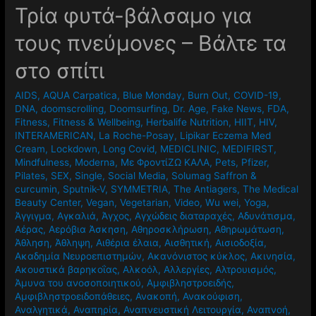
Τρία φυτά-βάλσαμο για
τους πνεύμονες – Βάλτε τα
στο σπίτι
AIDS
,
AQUA Carpatica
,
Blue Monday
,
Burn Out
,
COVID-19
,
DNA
,
doomscrolling
,
Doomsurfing
,
Dr. Age
,
Fake News
,
FDA
,
Fitness
,
Fitness & Wellbeing
,
Herbalife Nutrition
,
HIIT
,
HIV
,
INTERAMERICAN
,
La Roche-Posay
,
Lipikar Eczema Med
Cream
,
Lockdown
,
Long Covid
,
MEDICLINIC
,
MEDIFIRST
,
Mindfulness
,
Moderna
,
Mε ΦροντίΖΩ ΚΑΛΑ
,
Pets
,
Pfizer
,
Pilates
,
SEX
,
Single
,
Social Media
,
Solumag Saffron &
curcumin
,
Sputnik-V
,
SYMMETRIA
,
The Antiagers
,
The Medical
Beauty Center
,
Vegan
,
Vegetarian
,
Video
,
Wu wei
,
Yoga
,
Άγγιγμα
,
Αγκαλιά
,
Άγχος
,
Αγχώδεις διαταραχές
,
Αδυνάτισμα
,
Αέρας
,
Αερόβια Άσκηση
,
Αθηροσκλήρωση
,
Αθηρωμάτωση
,
Άθληση
,
Άθληψη
,
Αιθέρια έλαια
,
Αισθητική
,
Αισιοδοξία
,
Ακαδημία Νευροεπιστημών
,
Ακανόνιστος κύκλος
,
Ακινησία
,
Ακουστικά βαρηκοΐας
,
Αλκοόλ
,
Αλλεργίες
,
Αλτρουισμός
,
Άμυνα του ανοσοποιητικού
,
Αμφιβληστροειδής
,
Αμφιβληστροειδοπάθειες
,
Ανακοπή
,
Ανακούφιση
,
Αναλγητικά
,
Αναπηρία
,
Αναπνευστική Λειτουργία
,
Αναπνοή
,