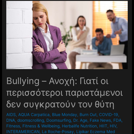
Βullying – Ανοχή: Γιατί οι
περισσότεροι παριστάμενοι
δεν συγκρατούν τον θύτη
AIDS
,
AQUA Carpatica
,
Blue Monday
,
Burn Out
,
COVID-19
,
DNA
,
doomscrolling
,
Doomsurfing
,
Dr. Age
,
Fake News
,
FDA
,
Fitness
,
Fitness & Wellbeing
,
Herbalife Nutrition
,
HIIT
,
HIV
,
INTERAMERICAN
,
La Roche-Posay
,
Lipikar Eczema Med