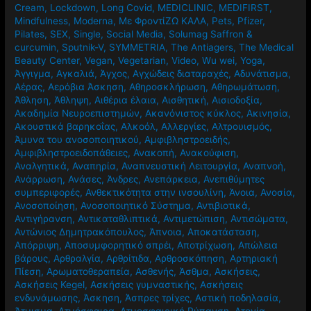
Cream
,
Lockdown
,
Long Covid
,
MEDICLINIC
,
MEDIFIRST
,
Mindfulness
,
Moderna
,
Mε ΦροντίΖΩ ΚΑΛΑ
,
Pets
,
Pfizer
,
Pilates
,
SEX
,
Single
,
Social Media
,
Solumag Saffron &
curcumin
,
Sputnik-V
,
SYMMETRIA
,
The Antiagers
,
The Medical
Beauty Center
,
Vegan
,
Vegetarian
,
Video
,
Wu wei
,
Yoga
,
Άγγιγμα
,
Αγκαλιά
,
Άγχος
,
Αγχώδεις διαταραχές
,
Αδυνάτισμα
,
Αέρας
,
Αερόβια Άσκηση
,
Αθηροσκλήρωση
,
Αθηρωμάτωση
,
Άθληση
,
Άθληψη
,
Αιθέρια έλαια
,
Αισθητική
,
Αισιοδοξία
,
Ακαδημία Νευροεπιστημών
,
Ακανόνιστος κύκλος
,
Ακινησία
,
Ακουστικά βαρηκοΐας
,
Αλκοόλ
,
Αλλεργίες
,
Αλτρουισμός
,
Άμυνα του ανοσοποιητικού
,
Αμφιβληστροειδής
,
Αμφιβληστροειδοπάθειες
,
Ανακοπή
,
Ανακούφιση
,
Αναλγητικά
,
Αναπηρία
,
Αναπνευστική Λειτουργία
,
Αναπνοή
,
Ανάρρωση
,
Ανάσες
,
Άνδρες
,
Ανεπάρκεια
,
Ανεπιθύμητες
συμπεριφορές
,
Ανθεκτικότητα στην ινσουλίνη
,
Άνοια
,
Ανοσία
,
Ανοσοποίηση
,
Ανοσοποιητικό Σύστημα
,
Αντιβιοτικά
,
Αντιγήρανση
,
Αντικαταθλιπτικά
,
Αντιμετώπιση
,
Αντισώματα
,
Αντώνιος Δημητρακόπουλος
,
Άπνοια
,
Αποκατάσταση
,
Απόρριψη
,
Αποσυμφορητικό σπρέι
,
Αποτρίχωση
,
Απώλεια
βάρους
,
Αρθραλγία
,
Αρθρίτιδα
,
Αρθροσκόπηση
,
Αρτηριακή
Πίεση
,
Αρωματοθεραπεία
,
Ασθενής
,
Άσθμα
,
Ασκήσεις
,
Ασκήσεις Kegel
,
Ασκήσεις γυμναστικής
,
Ασκήσεις
ενδυνάμωσης
,
Άσκηση
,
Άσπρες τρίχες
,
Αστική ποδηλασία
,