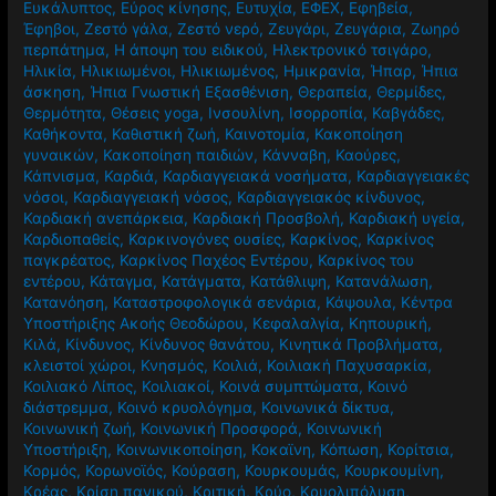
Ευκάλυπτος
,
Εύρος κίνησης
,
Ευτυχία
,
ΕΦΕΧ
,
Εφηβεία
,
Έφηβοι
,
Ζεστό γάλα
,
Ζεστό νερό
,
Ζευγάρι
,
Ζευγάρια
,
Ζωηρό
περπάτημα
,
Η άποψη του ειδικού
,
Ηλεκτρονικό τσιγάρο
,
Ηλικία
,
Ηλικιωμένοι
,
Ηλικιωμένος
,
Ημικρανία
,
Ήπαρ
,
Ήπια
άσκηση
,
Ήπια Γνωστική Εξασθένιση
,
Θεραπεία
,
Θερμίδες
,
Θερμότητα
,
Θέσεις yoga
,
Ινσουλίνη
,
Ισορροπία
,
Καβγάδες
,
Καθήκοντα
,
Καθιστική ζωή
,
Καινοτομία
,
Κακοποίηση
γυναικών
,
Κακοποίηση παιδιών
,
Κάνναβη
,
Καούρες
,
Κάπνισμα
,
Καρδιά
,
Καρδιαγγειακά νοσήματα
,
Καρδιαγγειακές
νόσοι
,
Καρδιαγγειακή νόσος
,
Καρδιαγγειακός κίνδυνος
,
Καρδιακή ανεπάρκεια
,
Καρδιακή Προσβολή
,
Καρδιακή υγεία
,
Καρδιοπαθείς
,
Καρκινογόνες ουσίες
,
Καρκίνος
,
Καρκίνος
παγκρέατος
,
Καρκίνος Παχέος Εντέρου
,
Καρκίνος του
εντέρου
,
Κάταγμα
,
Κατάγματα
,
Κατάθλιψη
,
Κατανάλωση
,
Κατανόηση
,
Καταστροφολογικά σενάρια
,
Κάψουλα
,
Κέντρα
Υποστήριξης Ακοής Θεοδώρου
,
Κεφαλαλγία
,
Κηπουρική
,
Κιλά
,
Κίνδυνος
,
Κίνδυνος θανάτου
,
Κινητικά Προβλήματα
,
κλειστοί χώροι
,
Κνησμός
,
Κοιλιά
,
Κοιλιακή Παχυσαρκία
,
Κοιλιακό Λίπος
,
Κοιλιακοί
,
Κοινά συμπτώματα
,
Κοινό
διάστρεμμα
,
Κοινό κρυολόγημα
,
Κοινωνικά δίκτυα
,
Κοινωνική ζωή
,
Κοινωνική Προσφορά
,
Κοινωνική
Υποστήριξη
,
Κοινωνικοποίηση
,
Κοκαϊνη
,
Κόπωση
,
Κορίτσια
,
Κορμός
,
Κορωνοϊός
,
Κούραση
,
Κουρκουμάς
,
Κουρκουμίνη
,
Κρέας
,
Κρίση πανικού
,
Κριτική
,
Κρύο
,
Κρυολιπόλυση
,