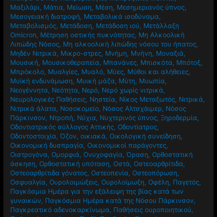
Μαξιλάρι
,
Μάτια
,
Μείωση
,
Μέση
,
Μεσημεριανός ύπνος
,
Μεσογειακή διατροφή
,
Μεταβολικά ισοδύναμα
,
Μεταβολισμός
,
Μετάδοση
,
Μετάδοση ιού
,
Μετάλλαξη
Omicron
,
Μέτρηση οστικής πυκνότητας
,
Μη Αλκοολική
Λιπώδης Νόσος
,
Μη αλκοολική λιπώδης νόσου του ήπατος
,
Μηδέν Νιτρικά
,
Μικρο-στρες
,
Μνήμη
,
Μνήνη
,
Μοναξιά
,
Μουσική
,
Μουσικοθεραπεία
,
Μπανάνες
,
Μπισκότα
,
Μπότοξ
,
Μπρόκολο
,
Μυαλγίες
,
Μυαλό
,
Μύες
,
Μύθοι και αλήθειες
,
Μυϊκή ενδυνάμωση
,
Μυική μάζα
,
Μύτη
,
Μυωπία
,
Νεογέννητα
,
Νεότητα
,
Νερό
,
Νερό χωρίς νιτρικά
,
Νευρολογικές Παθήσεις
,
Νηστεία
,
Νίκος Μεταξωτός
,
Νιτρικά
,
Νιτρικά άλατα
,
Νοσοκομείο
,
Νόσος Αλτσχάιμερ
,
Νόσος
Πάρκινσον
,
Ντροπή
,
Νύχια
,
Νυχτερινός ύπνος
,
Ξηροδερμία
,
Οδοντιατρικός σύλλογος Αττικής
,
Οδοντίατρος
,
Οδοντοστοιχία
,
Όζον
,
οικιακά
,
Οικολογική συνείδηση
,
Οικονομική δυσπραγία
,
Οικονομικοί παράγοντες
,
Οιστρογόνα
,
Ομορφιά
,
Ονυχοφαγία
,
Όραση
,
Ορθοστατική
άσκηση
,
Ορθοστατική υπόταση
,
Οστά
,
Οστεοαρθρίτιδα
,
Οστεοαρθρίτιδα γόνατος
,
Οστεοπενία
,
Οστεοπόρωση
,
Οσφυαλγία
,
Ουρολοιμώξεις
,
Ουρολοίμωξη
,
Οφέλη
,
Παγετός
,
Παγκόσμια Ημέρα για την εξάλειψη της βίας κατά των
γυναικών
,
Παγκόσμια Ημέρα κατά της Νόσου Πάρκινσον
,
Παγκρεατικό αδενοκαρκίνωμα
,
Παθήσεις ουροποιητικού
,