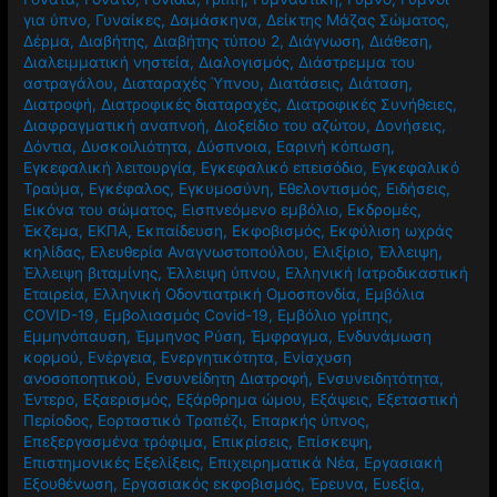
για ύπνο
,
Γυναίκες
,
Δαμάσκηνα
,
Δείκτης Μάζας Σώματος
,
Δέρμα
,
Διαβήτης
,
Διαβήτης τύπου 2
,
Διάγνωση
,
Διάθεση
,
Διαλειμματική νηστεία
,
Διαλογισμός
,
Διάστρεμμα του
αστραγάλου
,
Διαταραχές Ύπνου
,
Διατάσεις
,
Διάταση
,
Διατροφή
,
Διατροφικές διαταραχές
,
Διατροφικές Συνήθειες
,
Διαφραγματική αναπνοή
,
Διοξείδιο του αζώτου
,
Δονήσεις
,
Δόντια
,
Δυσκοιλιότητα
,
Δύσπνοια
,
Εαρινή κόπωση
,
Εγκεφαλική λειτουργία
,
Εγκεφαλικό επεισόδιο
,
Εγκεφαλικό
Τραύμα
,
Εγκέφαλος
,
Εγκυμοσύνη
,
Εθελοντισμός
,
Ειδήσεις
,
Εικόνα του σώματος
,
Εισπνεόμενο εμβόλιο
,
Εκδρομές
,
Έκζεμα
,
ΕΚΠΑ
,
Εκπαίδευση
,
Εκφοβισμός
,
Εκφύλιση ωχράς
κηλίδας
,
Ελευθερία Αναγνωστοπούλου
,
Ελιξίριο
,
Έλλειψη
,
Έλλειψη βιταμίνης
,
Έλλειψη ύπνου
,
Ελληνική Ιατροδικαστική
Εταιρεία
,
Ελληνική Οδοντιατρική Ομοσπονδία
,
Εμβόλια
COVID-19
,
Εμβολιασμός Covid-19
,
Εμβόλιο γρίπης
,
Εμμηνόπαυση
,
Έμμηνος Ρύση
,
Έμφραγμα
,
Ενδυνάμωση
κορμού
,
Ενέργεια
,
Ενεργητικότητα
,
Ενίσχυση
ανοσοποητικού
,
Ενσυνείδητη Διατροφή
,
Ενσυνειδητότητα
,
Έντερο
,
Εξαερισμός
,
Εξάρθρημα ώμου
,
Εξάψεις
,
Εξεταστική
Περίοδος
,
Εορταστικό Τραπέζι
,
Επαρκής ύπνος
,
Επεξεργασμένα τρόφιμα
,
Επικρίσεις
,
Επίσκεψη
,
Επιστημονικές Εξελίξεις
,
Επιχειρηματικά Νέα
,
Εργασιακή
Εξουθένωση
,
Εργασιακός εκφοβισμός
,
Έρευνα
,
Ευεξία
,