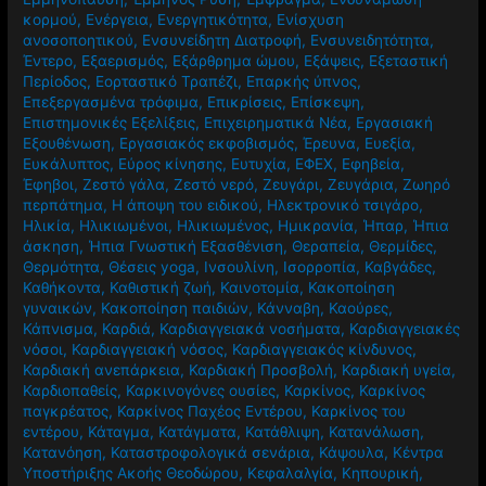
κορμού
,
Ενέργεια
,
Ενεργητικότητα
,
Ενίσχυση
ανοσοποητικού
,
Ενσυνείδητη Διατροφή
,
Ενσυνειδητότητα
,
Έντερο
,
Εξαερισμός
,
Εξάρθρημα ώμου
,
Εξάψεις
,
Εξεταστική
Περίοδος
,
Εορταστικό Τραπέζι
,
Επαρκής ύπνος
,
Επεξεργασμένα τρόφιμα
,
Επικρίσεις
,
Επίσκεψη
,
Επιστημονικές Εξελίξεις
,
Επιχειρηματικά Νέα
,
Εργασιακή
Εξουθένωση
,
Εργασιακός εκφοβισμός
,
Έρευνα
,
Ευεξία
,
Ευκάλυπτος
,
Εύρος κίνησης
,
Ευτυχία
,
ΕΦΕΧ
,
Εφηβεία
,
Έφηβοι
,
Ζεστό γάλα
,
Ζεστό νερό
,
Ζευγάρι
,
Ζευγάρια
,
Ζωηρό
περπάτημα
,
Η άποψη του ειδικού
,
Ηλεκτρονικό τσιγάρο
,
Ηλικία
,
Ηλικιωμένοι
,
Ηλικιωμένος
,
Ημικρανία
,
Ήπαρ
,
Ήπια
άσκηση
,
Ήπια Γνωστική Εξασθένιση
,
Θεραπεία
,
Θερμίδες
,
Θερμότητα
,
Θέσεις yoga
,
Ινσουλίνη
,
Ισορροπία
,
Καβγάδες
,
Καθήκοντα
,
Καθιστική ζωή
,
Καινοτομία
,
Κακοποίηση
γυναικών
,
Κακοποίηση παιδιών
,
Κάνναβη
,
Καούρες
,
Κάπνισμα
,
Καρδιά
,
Καρδιαγγειακά νοσήματα
,
Καρδιαγγειακές
νόσοι
,
Καρδιαγγειακή νόσος
,
Καρδιαγγειακός κίνδυνος
,
Καρδιακή ανεπάρκεια
,
Καρδιακή Προσβολή
,
Καρδιακή υγεία
,
Καρδιοπαθείς
,
Καρκινογόνες ουσίες
,
Καρκίνος
,
Καρκίνος
παγκρέατος
,
Καρκίνος Παχέος Εντέρου
,
Καρκίνος του
εντέρου
,
Κάταγμα
,
Κατάγματα
,
Κατάθλιψη
,
Κατανάλωση
,
Κατανόηση
,
Καταστροφολογικά σενάρια
,
Κάψουλα
,
Κέντρα
Υποστήριξης Ακοής Θεοδώρου
,
Κεφαλαλγία
,
Κηπουρική
,