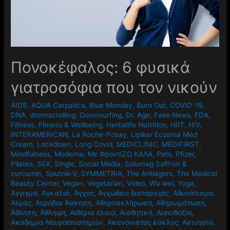
Πονοκέφαλος: 6 φυσικά
γιατροσόφια που τον νικούν
AIDS
,
AQUA Carpatica
,
Blue Monday
,
Burn Out
,
COVID-19
,
DNA
,
doomscrolling
,
Doomsurfing
,
Dr. Age
,
Fake News
,
FDA
,
Fitness
,
Fitness & Wellbeing
,
Herbalife Nutrition
,
HIIT
,
HIV
,
INTERAMERICAN
,
La Roche-Posay
,
Lipikar Eczema Med
Cream
,
Lockdown
,
Long Covid
,
MEDICLINIC
,
MEDIFIRST
,
Mindfulness
,
Moderna
,
Mε ΦροντίΖΩ ΚΑΛΑ
,
Pets
,
Pfizer
,
Pilates
,
SEX
,
Single
,
Social Media
,
Solumag Saffron &
curcumin
,
Sputnik-V
,
SYMMETRIA
,
The Antiagers
,
The Medical
Beauty Center
,
Vegan
,
Vegetarian
,
Video
,
Wu wei
,
Yoga
,
Άγγιγμα
,
Αγκαλιά
,
Άγχος
,
Αγχώδεις διαταραχές
,
Αδυνάτισμα
,
Αέρας
,
Αερόβια Άσκηση
,
Αθηροσκλήρωση
,
Αθηρωμάτωση
,
Άθληση
,
Άθληψη
,
Αιθέρια έλαια
,
Αισθητική
,
Αισιοδοξία
,
Ακαδημία Νευροεπιστημών
,
Ακανόνιστος κύκλος
,
Ακινησία
,