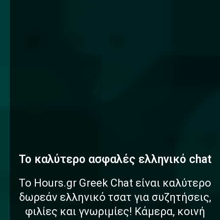
To καλύτερο
α
σ
φ
α
λ
έ
ς
ελληνικό chat
Το Hours.gr Greek Chat είναι καλύτερο
δωρεάν ελληνικό τσατ για συζητήσεις,
φιλίες και γνωριμίες! Κάμερα, κοινή