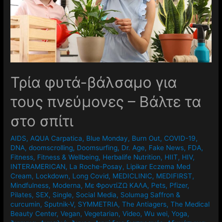
Τρία φυτά-βάλσαμο για
τους πνεύμονες – Βάλτε τα
στο σπίτι
AIDS
,
AQUA Carpatica
,
Blue Monday
,
Burn Out
,
COVID-19
,
DNA
,
doomscrolling
,
Doomsurfing
,
Dr. Age
,
Fake News
,
FDA
,
Fitness
,
Fitness & Wellbeing
,
Herbalife Nutrition
,
HIIT
,
HIV
,
INTERAMERICAN
,
La Roche-Posay
,
Lipikar Eczema Med
Cream
,
Lockdown
,
Long Covid
,
MEDICLINIC
,
MEDIFIRST
,
Mindfulness
,
Moderna
,
Mε ΦροντίΖΩ ΚΑΛΑ
,
Pets
,
Pfizer
,
Pilates
,
SEX
,
Single
,
Social Media
,
Solumag Saffron &
curcumin
,
Sputnik-V
,
SYMMETRIA
,
The Antiagers
,
The Medical
Beauty Center
,
Vegan
,
Vegetarian
,
Video
,
Wu wei
,
Yoga
,