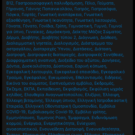
Β12
,
Γαστροοισοφαγική παλινδρόμηση
,
Γέλιο
,
Γεύματα
,
Γήρανση
,
Γιάννης Παπανικολάου
,
Γιατρός
,
Γιατροσόφια
,
Γιόγκα
,
Γιορτές
,
Γνωστική ανεπάρκεια
,
Γνωστική
εξασθένηση
,
Γνωστική Ικανότητα
,
Γνωστική λειτουργία
,
Γόνατα
,
Γόνατο
,
Γονίδια
,
Γρίπη
,
Γυμναστική
,
Γυμνό
,
Γυμνοί
για ύπνο
,
Γυναίκες
,
Δαμάσκηνα
,
Δείκτης Μάζας Σώματος
,
Δέρμα
,
Διαβήτης
,
Διαβήτης τύπου 2
,
Διάγνωση
,
Διάθεση
,
Διαλειμματική νηστεία
,
Διαλογισμός
,
Διάστρεμμα του
αστραγάλου
,
Διαταραχές Ύπνου
,
Διατάσεις
,
Διάταση
,
Διατροφή
,
Διατροφικές διαταραχές
,
Διατροφικές Συνήθειες
,
Διαφραγματική αναπνοή
,
Διοξείδιο του αζώτου
,
Δονήσεις
,
Δόντια
,
Δυσκοιλιότητα
,
Δύσπνοια
,
Εαρινή κόπωση
,
Εγκεφαλική λειτουργία
,
Εγκεφαλικό επεισόδιο
,
Εγκεφαλικό
Τραύμα
,
Εγκέφαλος
,
Εγκυμοσύνη
,
Εθελοντισμός
,
Ειδήσεις
,
Εικόνα του σώματος
,
Εισπνεόμενο εμβόλιο
,
Εκδρομές
,
Έκζεμα
,
ΕΚΠΑ
,
Εκπαίδευση
,
Εκφοβισμός
,
Εκφύλιση ωχράς
κηλίδας
,
Ελευθερία Αναγνωστοπούλου
,
Ελιξίριο
,
Έλλειψη
,
Έλλειψη βιταμίνης
,
Έλλειψη ύπνου
,
Ελληνική Ιατροδικαστική
Εταιρεία
,
Ελληνική Οδοντιατρική Ομοσπονδία
,
Εμβόλια
COVID-19
,
Εμβολιασμός Covid-19
,
Εμβόλιο γρίπης
,
Εμμηνόπαυση
,
Έμμηνος Ρύση
,
Έμφραγμα
,
Ενδυνάμωση
κορμού
,
Ενέργεια
,
Ενεργητικότητα
,
Ενίσχυση
ανοσοποητικού
,
Ενσυνείδητη Διατροφή
,
Ενσυνειδητότητα
,
Έντερο
,
Εξαερισμός
,
Εξάρθρημα ώμου
,
Εξάψεις
,
Εξεταστική