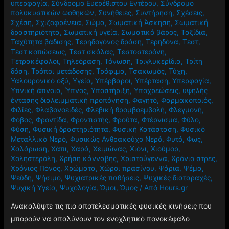
υπερφαγία
,
Σύνδρομο Ευερέθιστου Εντέρου
,
Σύνδρομο
πολυκυστικών ωοθηκών
,
Συνήθειες
,
Συντήρηση
,
Σχέσεις
,
Σχέση
,
Σχιζοφρένεια
,
Σώμα
,
Σωματική Άσκηση
,
Σωματική
δραστηριότητα
,
Σωματική υγεία
,
Σωματικό βάρος
,
Ταξίδια
,
Ταχύτητα βάδισης
,
Τερηδογόνος δράση
,
Τερηδόνα
,
Τεστ
,
Τεστ κοπώσεως
,
Τεστ σκάλας
,
Τεστοστερόνη
,
Τετρακέφαλοι
,
Τηλεόραση
,
Τόνωση
,
Τριγλυκερίδια
,
Τρίτη
δόση
,
Τρόποι μετάδοσης
,
Τρόφιμα
,
Τσακωμός
,
Τύχη
,
Υαλουρονικό οξύ
,
Υγεία
,
Υπέρβαροι
,
Υπέρταση
,
Υπερφαγία
,
Υπνική άπνοια
,
Ύπνος
,
Υποστήριξη
,
Υποχρεώσεις
,
υψηλής
έντασης διαλειμματική προπόνηση
,
Φαγητό
,
Φαρμακοποιός
,
Φιλίες
,
Φλαβονοειδές
,
Φλεβική θρομβοεμβολή
,
Φλεγμονή
,
Φόβος
,
Φροντίδα
,
Φροντιστής
,
Φρούτα
,
Φτέρνισμα
,
Φύλο
,
Φύση
,
Φυσική δραστηριότητα
,
Φυσική Κατάσταση
,
Φυσικό
Μεταλλικό Νερό
,
Φυσικώς Ανθρακούχο Νερό
,
Φυτό
,
Φως
,
Χαλάρωση
,
Χάπι
,
Χαρά
,
Χειμώνας
,
Χιόνι
,
Χιούμορ
,
Χοληστερόλη
,
Χρήση κάνναβης
,
Χριστούγεννα
,
Χρόνιο στρες
,
Χρόνιος Πόνος
,
Χρώματα
,
Χώροι πρασίνου
,
Ψάρια
,
Ψέμα
,
Ψεύδη
,
Ψήσιμο
,
Ψυχιατρικές παθήσεις
,
Ψυχικές διαταραχές
,
Ψυχική Υγεία
,
Ψυχολογία
,
Ώμοι
,
Ώμος
/ Από
Hours.gr
Ανακαλύψτε τις πιο αποτελεσματικές φυσικές κινήσεις που
μπορούν να απαλύνουν τον ενοχλητικό πονοκέφαλο