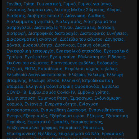
Γονίδια
,
Γρίπη
,
Γυμναστική
,
Γυμνό
,
Γυμνοί για ύπνο
,
Γυναίκες
,
Δαμάσκηνα
,
Δείκτης Μάζας Σώματος
,
Δέρμα
,
Διαβήτης
,
Διαβήτης τύπου 2
,
Διάγνωση
,
Διάθεση
,
Διαλειμματική νηστεία
,
Διαλογισμός
,
Διάστρεμμα του
αστραγάλου
,
Διαταραχές Ύπνου
,
Διατάσεις
,
Διάταση
,
Διατροφή
,
Διατροφικές διαταραχές
,
Διατροφικές Συνήθειες
,
Διαφραγματική αναπνοή
,
Διοξείδιο του αζώτου
,
Δονήσεις
,
Δόντια
,
Δυσκοιλιότητα
,
Δύσπνοια
,
Εαρινή κόπωση
,
Εγκεφαλική λειτουργία
,
Εγκεφαλικό επεισόδιο
,
Εγκεφαλικό
Τραύμα
,
Εγκέφαλος
,
Εγκυμοσύνη
,
Εθελοντισμός
,
Ειδήσεις
,
Εικόνα του σώματος
,
Εισπνεόμενο εμβόλιο
,
Εκδρομές
,
Έκζεμα
,
ΕΚΠΑ
,
Εκπαίδευση
,
Εκφύλιση ωχράς κηλίδας
,
Ελευθερία Αναγνωστοπούλου
,
Ελιξίριο
,
Έλλειψη
,
Έλλειψη
βιταμίνης
,
Έλλειψη ύπνου
,
Ελληνική Ιατροδικαστική
Εταιρεία
,
Ελληνική Οδοντιατρική Ομοσπονδία
,
Εμβόλια
COVID-19
,
Εμβολιασμός Covid-19
,
Εμβόλιο γρίπης
,
Εμμηνόπαυση
,
Έμμηνος Ρύση
,
Έμφραγμα
,
Ενδυνάμωση
κορμού
,
Ενέργεια
,
Ενεργητικότητα
,
Ενίσχυση
ανοσοποητικού
,
Ενσυνείδητη Διατροφή
,
Ενσυνειδητότητα
,
Έντερο
,
Εξαερισμός
,
Εξάρθρημα ώμου
,
Εξάψεις
,
Εξεταστική
Περίοδος
,
Εορταστικό Τραπέζι
,
Επαρκής ύπνος
,
Επεξεργασμένα τρόφιμα
,
Επικρίσεις
,
Επίσκεψη
,
Επιστημονικές Εξελίξεις
,
Επιχειρηματικά Νέα
,
Εργασιακή