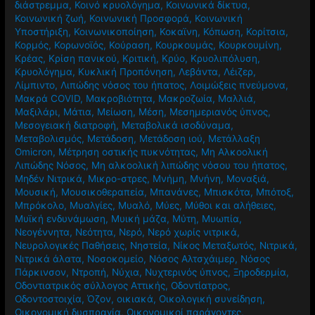
διάστρεμμα
,
Κοινό κρυολόγημα
,
Κοινωνικά δίκτυα
,
Κοινωνική ζωή
,
Κοινωνική Προσφορά
,
Κοινωνική
Υποστήριξη
,
Κοινωνικοποίηση
,
Κοκαϊνη
,
Κόπωση
,
Κορίτσια
,
Κορμός
,
Κορωνοϊός
,
Κούραση
,
Κουρκουμάς
,
Κουρκουμίνη
,
Κρέας
,
Κρίση πανικού
,
Κριτική
,
Κρύο
,
Κρυολιπόλυση
,
Κρυολόγημα
,
Κυκλική Προπόνηση
,
Λεβάντα
,
Λέιζερ
,
Λίμπιντο
,
Λιπώδης νόσος του ήπατος
,
Λοιμώξεις πνεύμονα
,
Μακρά COVID
,
Μακροβιότητα
,
Μακροζωία
,
Μαλλιά
,
Μαξιλάρι
,
Μάτια
,
Μείωση
,
Μέση
,
Μεσημεριανός ύπνος
,
Μεσογειακή διατροφή
,
Μεταβολικά ισοδύναμα
,
Μεταβολισμός
,
Μετάδοση
,
Μετάδοση ιού
,
Μετάλλαξη
Omicron
,
Μέτρηση οστικής πυκνότητας
,
Μη Αλκοολική
Λιπώδης Νόσος
,
Μη αλκοολική λιπώδης νόσου του ήπατος
,
Μηδέν Νιτρικά
,
Μικρο-στρες
,
Μνήμη
,
Μνήνη
,
Μοναξιά
,
Μουσική
,
Μουσικοθεραπεία
,
Μπανάνες
,
Μπισκότα
,
Μπότοξ
,
Μπρόκολο
,
Μυαλγίες
,
Μυαλό
,
Μύες
,
Μύθοι και αλήθειες
,
Μυϊκή ενδυνάμωση
,
Μυική μάζα
,
Μύτη
,
Μυωπία
,
Νεογέννητα
,
Νεότητα
,
Νερό
,
Νερό χωρίς νιτρικά
,
Νευρολογικές Παθήσεις
,
Νηστεία
,
Νίκος Μεταξωτός
,
Νιτρικά
,
Νιτρικά άλατα
,
Νοσοκομείο
,
Νόσος Αλτσχάιμερ
,
Νόσος
Πάρκινσον
,
Ντροπή
,
Νύχια
,
Νυχτερινός ύπνος
,
Ξηροδερμία
,
Οδοντιατρικός σύλλογος Αττικής
,
Οδοντίατρος
,
Οδοντοστοιχία
,
Όζον
,
οικιακά
,
Οικολογική συνείδηση
,
Οικονομική δυσπραγία
,
Οικονομικοί παράγοντες
,