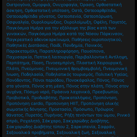
Οιστρογόνα
,
Ομορφιά
,
Ονυχοφαγία
,
Όραση
,
Ορθοστατική
άσκηση
,
Ορθοστατική υπόταση
,
Οστά
,
Οστεοαρθρίτιδα
,
Οστεοαρθρίτιδα γόνατος
,
Οστεοπενία
,
Οστεοπόρωση
,
Οσφυαλγία
,
Ουρολοιμώξεις
,
Ουρολοίμωξη
,
Οφέλη
,
Παγετός
,
Παγκόσμια Ημέρα για την εξάλειψη της βίας κατά των
γυναικών
,
Παγκόσμια Ημέρα κατά της Νόσου Πάρκινσον
,
Παγκρεατικό αδενοκαρκίνωμα
,
Παθήσεις ουροποιητικού
,
Παθητικές Διατάσεις
,
Παιδί
,
Πανδημία
,
Πανικός
,
Παρακεταμόλη
,
Παραπληροφόρηση
,
Παυσίπονα
,
Παχυσαρκία
,
Πεπτική λειτουργία
,
Περιβαλλοντική Αντίληψη
,
Περπάτημα
,
Πίεση
,
Πινοσεμπρίνη
,
Πλαστική Χειρουργική
,
Πλάτη
,
Πνεύμονες
,
Πνευμονική θρομβοεμβολή
,
Πνευμονική
Ίνωση
,
Ποδηλασία
,
Ποδηλατικός τουρισμός
,
Πολιτική Υγείας
,
Πονόδοντος
,
Πόνοι περιόδου
,
Πονοκέφαλος
,
Πόνος
,
Πόνος
στα γόνατα
,
Πόνος στη μέση
,
Πόνος στην πλάτη
,
Πόνος στον
αυχένα
,
Πόσιμο νερό
,
Πράσινα λαχανικά
,
Πρεσβυωπία
,
Προβιοτικά
,
Προδιαβήτης
,
Προκαταλήψεις
,
Προπόνηση
,
Προπόνηση cardio
,
Προπονηση HIIT
,
Προπόνηση ολικής
σωματικής δόνησης
,
Προστασία
,
Πρόσωπο
,
Πρόωρος
θάνατος
,
Πυρετός
,
Πυρήνας
,
Ρήξη τενόντων του ώμου
,
Ρινικό
σπρέι
,
Ροχαλητό
,
Σάκχαρο
,
Σακχαρώδης Διαβήτης
,
Σακχαρώδης Διαβήτης τύπου 2
,
Σαρκοπενία
,
Σαφράν
,
Σεξουαλικά προβήματα
,
Σεξουαλική ζωή
,
Σεξουαλική