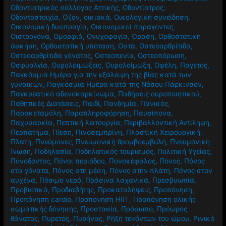
Οδοντιατρικός σύλλογος Αττικής
,
Οδοντίατρος
,
Οδοντοστοιχία
,
Όζον
,
οικιακά
,
Οικολογική συνείδηση
,
Οικονομική δυσπραγία
,
Οικονομικοί παράγοντες
,
Οιστρογόνα
,
Ομορφιά
,
Ονυχοφαγία
,
Όραση
,
Ορθοστατική
άσκηση
,
Ορθοστατική υπόταση
,
Οστά
,
Οστεοαρθρίτιδα
,
Οστεοαρθρίτιδα γόνατος
,
Οστεοπενία
,
Οστεοπόρωση
,
Οσφυαλγία
,
Ουρολοιμώξεις
,
Ουρολοίμωξη
,
Οφέλη
,
Παγετός
,
Παγκόσμια Ημέρα για την εξάλειψη της βίας κατά των
γυναικών
,
Παγκόσμια Ημέρα κατά της Νόσου Πάρκινσον
,
Παγκρεατικό αδενοκαρκίνωμα
,
Παθήσεις ουροποιητικού
,
Παθητικές Διατάσεις
,
Παιδί
,
Πανδημία
,
Πανικός
,
Παρακεταμόλη
,
Παραπληροφόρηση
,
Παυσίπονα
,
Παχυσαρκία
,
Πεπτική λειτουργία
,
Περιβαλλοντική Αντίληψη
,
Περπάτημα
,
Πίεση
,
Πινοσεμπρίνη
,
Πλαστική Χειρουργική
,
Πλάτη
,
Πνεύμονες
,
Πνευμονική θρομβοεμβολή
,
Πνευμονική
Ίνωση
,
Ποδηλασία
,
Ποδηλατικός τουρισμός
,
Πολιτική Υγείας
,
Πονόδοντος
,
Πόνοι περιόδου
,
Πονοκέφαλος
,
Πόνος
,
Πόνος
στα γόνατα
,
Πόνος στη μέση
,
Πόνος στην πλάτη
,
Πόνος στον
αυχένα
,
Πόσιμο νερό
,
Πράσινα λαχανικά
,
Πρεσβυωπία
,
Προβιοτικά
,
Προδιαβήτης
,
Προκαταλήψεις
,
Προπόνηση
,
Προπόνηση cardio
,
Προπονηση HIIT
,
Προπόνηση ολικής
σωματικής δόνησης
,
Προστασία
,
Πρόσωπο
,
Πρόωρος
θάνατος
,
Πυρετός
,
Πυρήνας
,
Ρήξη τενόντων του ώμου
,
Ρινικό