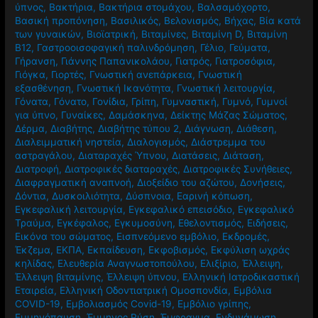
ύπνος
,
Βακτήρια
,
Βακτήρια στομάχου
,
Βαλσαμόχορτο
,
Βασική προπόνηση
,
Βασιλικός
,
Βελονισμός
,
Βήχας
,
Βία κατά
των γυναικών
,
Βιοϊατρική
,
Βιταμίνες
,
Βιταμίνη D
,
Βιταμίνη
Β12
,
Γαστροοισοφαγική παλινδρόμηση
,
Γέλιο
,
Γεύματα
,
Γήρανση
,
Γιάννης Παπανικολάου
,
Γιατρός
,
Γιατροσόφια
,
Γιόγκα
,
Γιορτές
,
Γνωστική ανεπάρκεια
,
Γνωστική
εξασθένηση
,
Γνωστική Ικανότητα
,
Γνωστική λειτουργία
,
Γόνατα
,
Γόνατο
,
Γονίδια
,
Γρίπη
,
Γυμναστική
,
Γυμνό
,
Γυμνοί
για ύπνο
,
Γυναίκες
,
Δαμάσκηνα
,
Δείκτης Μάζας Σώματος
,
Δέρμα
,
Διαβήτης
,
Διαβήτης τύπου 2
,
Διάγνωση
,
Διάθεση
,
Διαλειμματική νηστεία
,
Διαλογισμός
,
Διάστρεμμα του
αστραγάλου
,
Διαταραχές Ύπνου
,
Διατάσεις
,
Διάταση
,
Διατροφή
,
Διατροφικές διαταραχές
,
Διατροφικές Συνήθειες
,
Διαφραγματική αναπνοή
,
Διοξείδιο του αζώτου
,
Δονήσεις
,
Δόντια
,
Δυσκοιλιότητα
,
Δύσπνοια
,
Εαρινή κόπωση
,
Εγκεφαλική λειτουργία
,
Εγκεφαλικό επεισόδιο
,
Εγκεφαλικό
Τραύμα
,
Εγκέφαλος
,
Εγκυμοσύνη
,
Εθελοντισμός
,
Ειδήσεις
,
Εικόνα του σώματος
,
Εισπνεόμενο εμβόλιο
,
Εκδρομές
,
Έκζεμα
,
ΕΚΠΑ
,
Εκπαίδευση
,
Εκφοβισμός
,
Εκφύλιση ωχράς
κηλίδας
,
Ελευθερία Αναγνωστοπούλου
,
Ελιξίριο
,
Έλλειψη
,
Έλλειψη βιταμίνης
,
Έλλειψη ύπνου
,
Ελληνική Ιατροδικαστική
Εταιρεία
,
Ελληνική Οδοντιατρική Ομοσπονδία
,
Εμβόλια
COVID-19
,
Εμβολιασμός Covid-19
,
Εμβόλιο γρίπης
,
Εμμηνόπαυση
,
Έμμηνος Ρύση
,
Έμφραγμα
,
Ενδυνάμωση