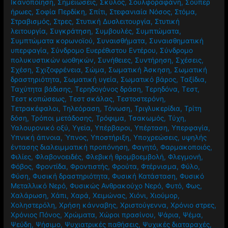
Ικανοποίηση
,
Σημειώσεις
,
Σκύλος
,
Σουλφοραφάνη
,
Σούπερ
ήρωες
,
Σοφία Περδίκη
,
Σπίτι
,
Στεφανιαία Νόσος
,
Στόμα
,
Στραβισμός
,
Στρες
,
Στυτική Δυσλειτουργία
,
Στυτική
λειτουργία
,
Συγκράτηση
,
Συμβουλές
,
Συμπτώματα
,
Συμπτώματα κορωνοϊού
,
Συναισθήματα
,
Συναισθηματική
υπερφαγία
,
Σύνδρομο Ευερέθιστου Εντέρου
,
Σύνδρομο
πολυκυστικών ωοθηκών
,
Συνήθειες
,
Συντήρηση
,
Σχέσεις
,
Σχέση
,
Σχιζοφρένεια
,
Σώμα
,
Σωματική Άσκηση
,
Σωματική
δραστηριότητα
,
Σωματική υγεία
,
Σωματικό βάρος
,
Ταξίδια
,
Ταχύτητα βάδισης
,
Τερηδογόνος δράση
,
Τερηδόνα
,
Τεστ
,
Τεστ κοπώσεως
,
Τεστ σκάλας
,
Τεστοστερόνη
,
Τετρακέφαλοι
,
Τηλεόραση
,
Τόνωση
,
Τριγλυκερίδια
,
Τρίτη
δόση
,
Τρόποι μετάδοσης
,
Τρόφιμα
,
Τσακωμός
,
Τύχη
,
Υαλουρονικό οξύ
,
Υγεία
,
Υπέρβαροι
,
Υπέρταση
,
Υπερφαγία
,
Υπνική άπνοια
,
Ύπνος
,
Υποστήριξη
,
Υποχρεώσεις
,
υψηλής
έντασης διαλειμματική προπόνηση
,
Φαγητό
,
Φαρμακοποιός
,
Φιλίες
,
Φλαβονοειδές
,
Φλεβική θρομβοεμβολή
,
Φλεγμονή
,
Φόβος
,
Φροντίδα
,
Φροντιστής
,
Φρούτα
,
Φτέρνισμα
,
Φύλο
,
Φύση
,
Φυσική δραστηριότητα
,
Φυσική Κατάσταση
,
Φυσικό
Μεταλλικό Νερό
,
Φυσικώς Ανθρακούχο Νερό
,
Φυτό
,
Φως
,
Χαλάρωση
,
Χάπι
,
Χαρά
,
Χειμώνας
,
Χιόνι
,
Χιούμορ
,
Χοληστερόλη
,
Χρήση κάνναβης
,
Χριστούγεννα
,
Χρόνιο στρες
,
Χρόνιος Πόνος
,
Χρώματα
,
Χώροι πρασίνου
,
Ψάρια
,
Ψέμα
,
Ψεύδη
,
Ψήσιμο
,
Ψυχιατρικές παθήσεις
,
Ψυχικές διαταραχές
,