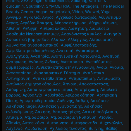
Pilates
,
SEX
,
Single
,
Social Media
,
Solumag Saffron &
curcumin
,
Sputnik-V
,
SYMMETRIA
,
The Antiagers
,
The Medical
Beauty Center
,
Vegan
,
Vegetarian
,
Video
,
Wu wei
,
Yoga
,
Άγγιγμα
,
Αγκαλιά
,
Άγχος
,
Αγχώδεις διαταραχές
,
Αδυνάτισμα
,
Αέρας
,
Αερόβια Άσκηση
,
Αθηροσκλήρωση
,
Αθηρωμάτωση
,
Άθληση
,
Άθληψη
,
Αιθέρια έλαια
,
Αισθητική
,
Αισιοδοξία
,
Ακαδημία Νευροεπιστημών
,
Ακανόνιστος κύκλος
,
Ακινησία
,
Ακουστικά βαρηκοΐας
,
Αλκοόλ
,
Αλλεργίες
,
Αλτρουισμός
,
Άμυνα του ανοσοποιητικού
,
Αμφιβληστροειδής
,
Αμφιβληστροειδοπάθειες
,
Ανακοπή
,
Ανακούφιση
,
Αναλγητικά
,
Αναπηρία
,
Αναπνευστική Λειτουργία
,
Αναπνοή
,
Ανάρρωση
,
Ανάσες
,
Άνδρες
,
Ανεπάρκεια
,
Ανεπιθύμητες
συμπεριφορές
,
Ανθεκτικότητα στην ινσουλίνη
,
Άνοια
,
Ανοσία
,
Ανοσοποίηση
,
Ανοσοποιητικό Σύστημα
,
Αντιβιοτικά
,
Αντιγήρανση
,
Αντικαταθλιπτικά
,
Αντιμετώπιση
,
Αντισώματα
,
Αντώνιος Δημητρακόπουλος
,
Άπνοια
,
Αποκατάσταση
,
Απόρριψη
,
Αποσυμφορητικό σπρέι
,
Αποτρίχωση
,
Απώλεια
βάρους
,
Αρθραλγία
,
Αρθρίτιδα
,
Αρθροσκόπηση
,
Αρτηριακή
Πίεση
,
Αρωματοθεραπεία
,
Ασθενής
,
Άσθμα
,
Ασκήσεις
,
Ασκήσεις Kegel
,
Ασκήσεις γυμναστικής
,
Ασκήσεις
ενδυνάμωσης
,
Άσκηση
,
Άσπρες τρίχες
,
Αστική ποδηλασία
,
Άτμισμα
,
Ατμόσφαιρα
,
Ατμοσφαιρική Ρύπανση
,
Ατονία
,
Αϋπνία
,
Αυτοεικόνα
,
Αυτοκίνητο
,
Αυτοφροντίδα
,
Αυχεναλγία
,
Αυχένας
,
Αφυδάτωση
,
Αχίλλειος τένοντας
,
Βullying
,
Βαθύς