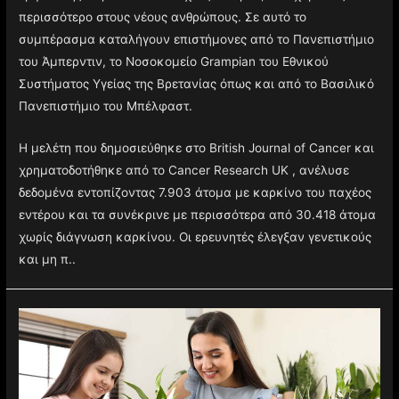
περισσότερο στους νέους ανθρώπους. Σε αυτό το
συμπέρασμα καταλήγουν επιστήμονες από το Πανεπιστήμιο
του Άμπερντιν, το Νοσοκομείο Grampian του Εθνικού
Συστήματος Υγείας της Βρετανίας όπως και από το Βασιλικό
Πανεπιστήμιο του Μπέλφαστ.
Η μελέτη που δημοσιεύθηκε στο British Journal of Cancer και
χρηματοδοτήθηκε από το Cancer Research UK , ανέλυσε
δεδομένα εντοπίζοντας 7.903 άτομα με καρκίνο του παχέος
εντέρου και τα συνέκρινε με περισσότερα από 30.418 άτομα
χωρίς διάγνωση καρκίνου. Οι ερευνητές έλεγξαν γενετικούς
και μη π..