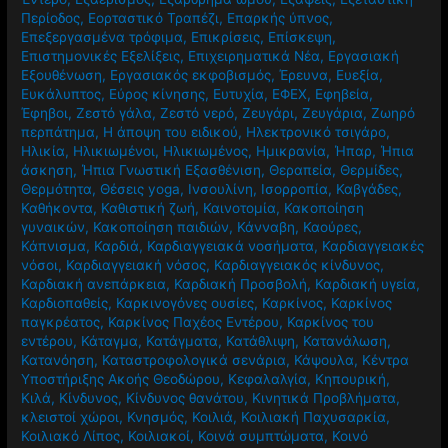
Περίοδος
,
Εορταστικό Τραπέζι
,
Επαρκής ύπνος
,
Επεξεργασμένα τρόφιμα
,
Επικρίσεις
,
Επίσκεψη
,
Επιστημονικές Εξελίξεις
,
Επιχειρηματικά Νέα
,
Εργασιακή
Εξουθένωση
,
Εργασιακός εκφοβισμός
,
Έρευνα
,
Ευεξία
,
Ευκάλυπτος
,
Εύρος κίνησης
,
Ευτυχία
,
ΕΦΕΧ
,
Εφηβεία
,
Έφηβοι
,
Ζεστό γάλα
,
Ζεστό νερό
,
Ζευγάρι
,
Ζευγάρια
,
Ζωηρό
περπάτημα
,
Η άποψη του ειδικού
,
Ηλεκτρονικό τσιγάρο
,
Ηλικία
,
Ηλικιωμένοι
,
Ηλικιωμένος
,
Ημικρανία
,
Ήπαρ
,
Ήπια
άσκηση
,
Ήπια Γνωστική Εξασθένιση
,
Θεραπεία
,
Θερμίδες
,
Θερμότητα
,
Θέσεις yoga
,
Ινσουλίνη
,
Ισορροπία
,
Καβγάδες
,
Καθήκοντα
,
Καθιστική ζωή
,
Καινοτομία
,
Κακοποίηση
γυναικών
,
Κακοποίηση παιδιών
,
Κάνναβη
,
Καούρες
,
Κάπνισμα
,
Καρδιά
,
Καρδιαγγειακά νοσήματα
,
Καρδιαγγειακές
νόσοι
,
Καρδιαγγειακή νόσος
,
Καρδιαγγειακός κίνδυνος
,
Καρδιακή ανεπάρκεια
,
Καρδιακή Προσβολή
,
Καρδιακή υγεία
,
Καρδιοπαθείς
,
Καρκινογόνες ουσίες
,
Καρκίνος
,
Καρκίνος
παγκρέατος
,
Καρκίνος Παχέος Εντέρου
,
Καρκίνος του
εντέρου
,
Κάταγμα
,
Κατάγματα
,
Κατάθλιψη
,
Κατανάλωση
,
Κατανόηση
,
Καταστροφολογικά σενάρια
,
Κάψουλα
,
Κέντρα
Υποστήριξης Ακοής Θεοδώρου
,
Κεφαλαλγία
,
Κηπουρική
,
Κιλά
,
Κίνδυνος
,
Κίνδυνος θανάτου
,
Κινητικά Προβλήματα
,
κλειστοί χώροι
,
Κνησμός
,
Κοιλιά
,
Κοιλιακή Παχυσαρκία
,
Κοιλιακό Λίπος
,
Κοιλιακοί
,
Κοινά συμπτώματα
,
Κοινό