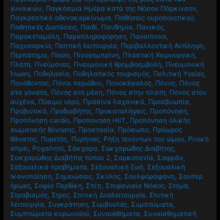
γυναικών
,
Παγκόσμια Ημέρα κατά της Νόσου Πάρκινσον
,
Παγκρεατικό αδενοκαρκίνωμα
,
Παθήσεις ουροποιητικού
,
Παθητικές Διατάσεις
,
Παιδί
,
Πανδημία
,
Πανικός
,
Παρακεταμόλη
,
Παραπληροφόρηση
,
Παυσίπονα
,
Παχυσαρκία
,
Πεπτική λειτουργία
,
Περιβαλλοντική Αντίληψη
,
Περπάτημα
,
Πίεση
,
Πινοσεμπρίνη
,
Πλαστική Χειρουργική
,
Πλάτη
,
Πνεύμονες
,
Πνευμονική θρομβοεμβολή
,
Πνευμονική
Ίνωση
,
Ποδηλασία
,
Ποδηλατικός τουρισμός
,
Πολιτική Υγείας
,
Πονόδοντος
,
Πόνοι περιόδου
,
Πονοκέφαλος
,
Πόνος
,
Πόνος
στα γόνατα
,
Πόνος στη μέση
,
Πόνος στην πλάτη
,
Πόνος στον
αυχένα
,
Πόσιμο νερό
,
Πράσινα λαχανικά
,
Πρεσβυωπία
,
Προβιοτικά
,
Προδιαβήτης
,
Προκαταλήψεις
,
Προπόνηση
,
Προπόνηση cardio
,
Προπονηση HIIT
,
Προπόνηση ολικής
σωματικής δόνησης
,
Προστασία
,
Πρόσωπο
,
Πρόωρος
θάνατος
,
Πυρετός
,
Πυρήνας
,
Ρήξη τενόντων του ώμου
,
Ρινικό
σπρέι
,
Ροχαλητό
,
Σάκχαρο
,
Σακχαρώδης Διαβήτης
,
Σακχαρώδης Διαβήτης τύπου 2
,
Σαρκοπενία
,
Σαφράν
,
Σεξουαλικά προβήματα
,
Σεξουαλική ζωή
,
Σεξουαλική
Ικανοποίηση
,
Σημειώσεις
,
Σκύλος
,
Σουλφοραφάνη
,
Σούπερ
ήρωες
,
Σοφία Περδίκη
,
Σπίτι
,
Στεφανιαία Νόσος
,
Στόμα
,
Στραβισμός
,
Στρες
,
Στυτική Δυσλειτουργία
,
Στυτική
λειτουργία
,
Συγκράτηση
,
Συμβουλές
,
Συμπτώματα
,
Συμπτώματα κορωνοϊού
,
Συναισθήματα
,
Συναισθηματική