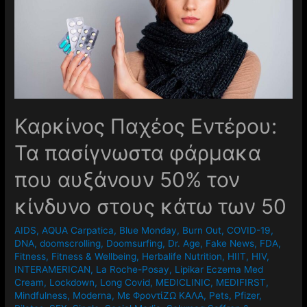
Καρκίνος Παχέος Εντέρου:
Τα πασίγνωστα φάρμακα
που αυξάνουν 50% τον
κίνδυνο στους κάτω των 50
AIDS
,
AQUA Carpatica
,
Blue Monday
,
Burn Out
,
COVID-19
,
DNA
,
doomscrolling
,
Doomsurfing
,
Dr. Age
,
Fake News
,
FDA
,
Fitness
,
Fitness & Wellbeing
,
Herbalife Nutrition
,
HIIT
,
HIV
,
INTERAMERICAN
,
La Roche-Posay
,
Lipikar Eczema Med
Cream
,
Lockdown
,
Long Covid
,
MEDICLINIC
,
MEDIFIRST
,
Mindfulness
,
Moderna
,
Mε ΦροντίΖΩ ΚΑΛΑ
,
Pets
,
Pfizer
,