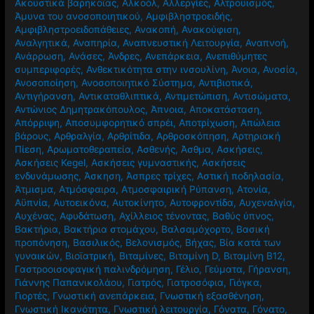
Ακουστικά βαρηκοΐας
,
Αλκοόλ
,
Αλλεργίες
,
Αλτρουισμός
,
Άμυνα του ανοσοποιητικού
,
Αμφιβληστροειδής
,
Αμφιβληστροειδοπάθειες
,
Ανακοπή
,
Ανακούφιση
,
Αναλγητικά
,
Αναπηρία
,
Αναπνευστική Λειτουργία
,
Αναπνοή
,
Ανάρρωση
,
Ανάσες
,
Άνδρες
,
Ανεπάρκεια
,
Ανεπιθύμητες
συμπεριφορές
,
Ανθεκτικότητα στην ινσουλίνη
,
Άνοια
,
Ανοσία
,
Ανοσοποίηση
,
Ανοσοποιητικό Σύστημα
,
Αντιβιοτικά
,
Αντιγήρανση
,
Αντικαταθλιπτικά
,
Αντιμετώπιση
,
Αντισώματα
,
Αντώνιος Δημητρακόπουλος
,
Άπνοια
,
Αποκατάσταση
,
Απόρριψη
,
Αποσυμφορητικό σπρέι
,
Αποτρίχωση
,
Απώλεια
βάρους
,
Αρθραλγία
,
Αρθρίτιδα
,
Αρθροσκόπηση
,
Αρτηριακή
Πίεση
,
Αρωματοθεραπεία
,
Ασθενής
,
Άσθμα
,
Ασκήσεις
,
Ασκήσεις Kegel
,
Ασκήσεις γυμναστικής
,
Ασκήσεις
ενδυνάμωσης
,
Άσκηση
,
Άσπρες τρίχες
,
Αστική ποδηλασία
,
Άτμισμα
,
Ατμόσφαιρα
,
Ατμοσφαιρική Ρύπανση
,
Ατονία
,
Αϋπνία
,
Αυτοεικόνα
,
Αυτοκίνητο
,
Αυτοφροντίδα
,
Αυχεναλγία
,
Αυχένας
,
Αφυδάτωση
,
Αχίλλειος τένοντας
,
Βαθύς ύπνος
,
Βακτήρια
,
Βακτήρια στομάχου
,
Βαλσαμόχορτο
,
Βασική
προπόνηση
,
Βασιλικός
,
Βελονισμός
,
Βήχας
,
Βία κατά των
γυναικών
,
Βιοϊατρική
,
Βιταμίνες
,
Βιταμίνη D
,
Βιταμίνη Β12
,
Γαστροοισοφαγική παλινδρόμηση
,
Γέλιο
,
Γεύματα
,
Γήρανση
,
Γιάννης Παπανικολάου
,
Γιατρός
,
Γιατροσόφια
,
Γιόγκα
,
Γιορτές
,
Γνωστική ανεπάρκεια
,
Γνωστική εξασθένηση
,
Γνωστική Ικανότητα
,
Γνωστική λειτουργία
,
Γόνατα
,
Γόνατο
,