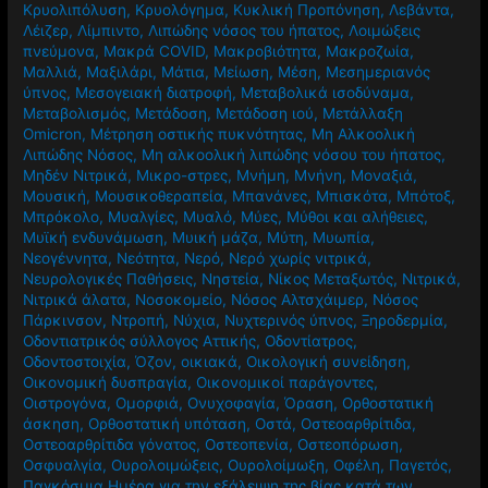
Κρυολιπόλυση
,
Κρυολόγημα
,
Κυκλική Προπόνηση
,
Λεβάντα
,
Λέιζερ
,
Λίμπιντο
,
Λιπώδης νόσος του ήπατος
,
Λοιμώξεις
πνεύμονα
,
Μακρά COVID
,
Μακροβιότητα
,
Μακροζωία
,
Μαλλιά
,
Μαξιλάρι
,
Μάτια
,
Μείωση
,
Μέση
,
Μεσημεριανός
ύπνος
,
Μεσογειακή διατροφή
,
Μεταβολικά ισοδύναμα
,
Μεταβολισμός
,
Μετάδοση
,
Μετάδοση ιού
,
Μετάλλαξη
Omicron
,
Μέτρηση οστικής πυκνότητας
,
Μη Αλκοολική
Λιπώδης Νόσος
,
Μη αλκοολική λιπώδης νόσου του ήπατος
,
Μηδέν Νιτρικά
,
Μικρο-στρες
,
Μνήμη
,
Μνήνη
,
Μοναξιά
,
Μουσική
,
Μουσικοθεραπεία
,
Μπανάνες
,
Μπισκότα
,
Μπότοξ
,
Μπρόκολο
,
Μυαλγίες
,
Μυαλό
,
Μύες
,
Μύθοι και αλήθειες
,
Μυϊκή ενδυνάμωση
,
Μυική μάζα
,
Μύτη
,
Μυωπία
,
Νεογέννητα
,
Νεότητα
,
Νερό
,
Νερό χωρίς νιτρικά
,
Νευρολογικές Παθήσεις
,
Νηστεία
,
Νίκος Μεταξωτός
,
Νιτρικά
,
Νιτρικά άλατα
,
Νοσοκομείο
,
Νόσος Αλτσχάιμερ
,
Νόσος
Πάρκινσον
,
Ντροπή
,
Νύχια
,
Νυχτερινός ύπνος
,
Ξηροδερμία
,
Οδοντιατρικός σύλλογος Αττικής
,
Οδοντίατρος
,
Οδοντοστοιχία
,
Όζον
,
οικιακά
,
Οικολογική συνείδηση
,
Οικονομική δυσπραγία
,
Οικονομικοί παράγοντες
,
Οιστρογόνα
,
Ομορφιά
,
Ονυχοφαγία
,
Όραση
,
Ορθοστατική
άσκηση
,
Ορθοστατική υπόταση
,
Οστά
,
Οστεοαρθρίτιδα
,
Οστεοαρθρίτιδα γόνατος
,
Οστεοπενία
,
Οστεοπόρωση
,
Οσφυαλγία
,
Ουρολοιμώξεις
,
Ουρολοίμωξη
,
Οφέλη
,
Παγετός
,
Παγκόσμια Ημέρα για την εξάλειψη της βίας κατά των