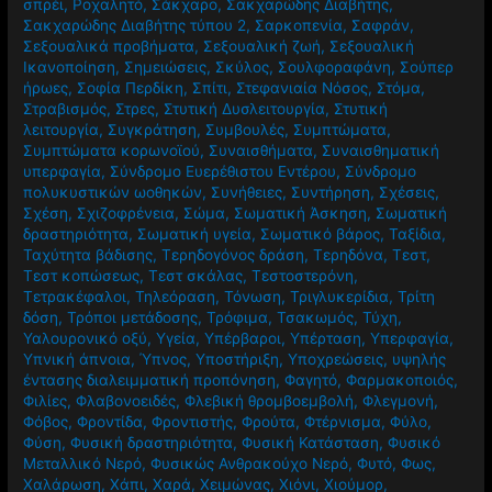
σπρέι
,
Ροχαλητό
,
Σάκχαρο
,
Σακχαρώδης Διαβήτης
,
Σακχαρώδης Διαβήτης τύπου 2
,
Σαρκοπενία
,
Σαφράν
,
Σεξουαλικά προβήματα
,
Σεξουαλική ζωή
,
Σεξουαλική
Ικανοποίηση
,
Σημειώσεις
,
Σκύλος
,
Σουλφοραφάνη
,
Σούπερ
ήρωες
,
Σοφία Περδίκη
,
Σπίτι
,
Στεφανιαία Νόσος
,
Στόμα
,
Στραβισμός
,
Στρες
,
Στυτική Δυσλειτουργία
,
Στυτική
λειτουργία
,
Συγκράτηση
,
Συμβουλές
,
Συμπτώματα
,
Συμπτώματα κορωνοϊού
,
Συναισθήματα
,
Συναισθηματική
υπερφαγία
,
Σύνδρομο Ευερέθιστου Εντέρου
,
Σύνδρομο
πολυκυστικών ωοθηκών
,
Συνήθειες
,
Συντήρηση
,
Σχέσεις
,
Σχέση
,
Σχιζοφρένεια
,
Σώμα
,
Σωματική Άσκηση
,
Σωματική
δραστηριότητα
,
Σωματική υγεία
,
Σωματικό βάρος
,
Ταξίδια
,
Ταχύτητα βάδισης
,
Τερηδογόνος δράση
,
Τερηδόνα
,
Τεστ
,
Τεστ κοπώσεως
,
Τεστ σκάλας
,
Τεστοστερόνη
,
Τετρακέφαλοι
,
Τηλεόραση
,
Τόνωση
,
Τριγλυκερίδια
,
Τρίτη
δόση
,
Τρόποι μετάδοσης
,
Τρόφιμα
,
Τσακωμός
,
Τύχη
,
Υαλουρονικό οξύ
,
Υγεία
,
Υπέρβαροι
,
Υπέρταση
,
Υπερφαγία
,
Υπνική άπνοια
,
Ύπνος
,
Υποστήριξη
,
Υποχρεώσεις
,
υψηλής
έντασης διαλειμματική προπόνηση
,
Φαγητό
,
Φαρμακοποιός
,
Φιλίες
,
Φλαβονοειδές
,
Φλεβική θρομβοεμβολή
,
Φλεγμονή
,
Φόβος
,
Φροντίδα
,
Φροντιστής
,
Φρούτα
,
Φτέρνισμα
,
Φύλο
,
Φύση
,
Φυσική δραστηριότητα
,
Φυσική Κατάσταση
,
Φυσικό
Μεταλλικό Νερό
,
Φυσικώς Ανθρακούχο Νερό
,
Φυτό
,
Φως
,
Χαλάρωση
,
Χάπι
,
Χαρά
,
Χειμώνας
,
Χιόνι
,
Χιούμορ
,