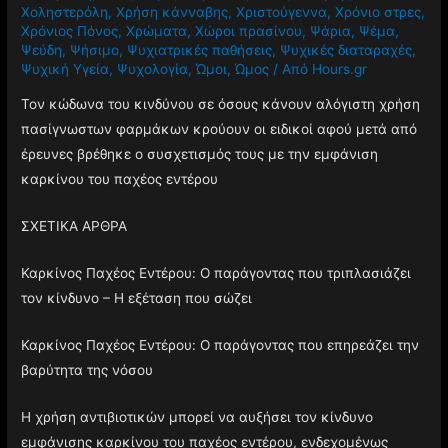
Χοληστερόλη
,
Χρήση κάνναβης
,
Χριστούγεννα
,
Χρόνιο στρες
,
Χρόνιος Πόνος
,
Χρώματα
,
Χώροι πρασίνου
,
Ψάρια
,
Ψέμα
,
Ψεύδη
,
Ψήσιμο
,
Ψυχιατρικές παθήσεις
,
Ψυχικές διαταραχές
,
Ψυχική Υγεία
,
Ψυχολογία
,
Ώμοι
,
Ώμος
/ Από
Hours.gr
Τον κώδωνα του κινδύνου σε όσους κάνουν αλόγιστη χρήση
πασίγνωστων φαρμάκων κρούουν οι ειδικοί αφού μετά από
έρευνες βρέθηκε ο συσχετισμός τους με την εμφάνιση
καρκίνου του παχέος εντέρου
ΣΧΕΤΙΚΑ ΑΡΘΡΑ
Καρκίνος Παχέος Εντέρου: Ο παράγοντας που τριπλασιάζει
τον κίνδυνο – Η εξέταση που σώζει
Καρκίνος Παχέος Εντέρου: Ο παράγοντας που επηρεάζει την
βαρύτητα της νόσου
Η χρήση αντιβιοτικών μπορεί να αυξήσει τον κίνδυνο
εμφάνισης καρκίνου του παχέος εντέρου, ενδεχομένως