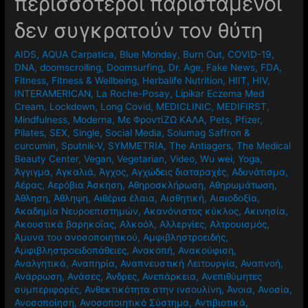
περισσότεροι παριστάμενοι
δεν συγκρατούν τον θύτη
AIDS
,
AQUA Carpatica
,
Blue Monday
,
Burn Out
,
COVID-19
,
DNA
,
doomscrolling
,
Doomsurfing
,
Dr. Age
,
Fake News
,
FDA
,
Fitness
,
Fitness & Wellbeing
,
Herbalife Nutrition
,
HIIT
,
HIV
,
INTERAMERICAN
,
La Roche-Posay
,
Lipikar Eczema Med
Cream
,
Lockdown
,
Long Covid
,
MEDICLINIC
,
MEDIFIRST
,
Mindfulness
,
Moderna
,
Mε ΦροντίΖΩ ΚΑΛΑ
,
Pets
,
Pfizer
,
Pilates
,
SEX
,
Single
,
Social Media
,
Solumag Saffron &
curcumin
,
Sputnik-V
,
SYMMETRIA
,
The Antiagers
,
The Medical
Beauty Center
,
Vegan
,
Vegetarian
,
Video
,
Wu wei
,
Yoga
,
Άγγιγμα
,
Αγκαλιά
,
Άγχος
,
Αγχώδεις διαταραχές
,
Αδυνάτισμα
,
Αέρας
,
Αερόβια Άσκηση
,
Αθηροσκλήρωση
,
Αθηρωμάτωση
,
Άθληση
,
Άθληψη
,
Αιθέρια έλαια
,
Αισθητική
,
Αισιοδοξία
,
Ακαδημία Νευροεπιστημών
,
Ακανόνιστος κύκλος
,
Ακινησία
,
Ακουστικά βαρηκοΐας
,
Αλκοόλ
,
Αλλεργίες
,
Αλτρουισμός
,
Άμυνα του ανοσοποιητικού
,
Αμφιβληστροειδής
,
Αμφιβληστροειδοπάθειες
,
Ανακοπή
,
Ανακούφιση
,
Αναλγητικά
,
Αναπηρία
,
Αναπνευστική Λειτουργία
,
Αναπνοή
,
Ανάρρωση
,
Ανάσες
,
Άνδρες
,
Ανεπάρκεια
,
Ανεπιθύμητες
συμπεριφορές
,
Ανθεκτικότητα στην ινσουλίνη
,
Άνοια
,
Ανοσία
,
Ανοσοποίηση
,
Ανοσοποιητικό Σύστημα
,
Αντιβιοτικά
,