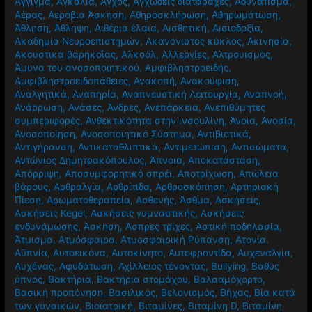
Άγγιγμα
,
Αγκαλιά
,
Άγχος
,
Αγχώδεις διαταραχές
,
Αδυνάτισμα
,
Αέρας
,
Αερόβια Άσκηση
,
Αθηροσκλήρωση
,
Αθηρωμάτωση
,
Άθληση
,
Άθληψη
,
Αιθέρια έλαια
,
Αισθητική
,
Αισιοδοξία
,
Ακαδημία Νευροεπιστημών
,
Ακανόνιστος κύκλος
,
Ακινησία
,
Ακουστικά βαρηκοΐας
,
Αλκοόλ
,
Αλλεργίες
,
Αλτρουισμός
,
Άμυνα του ανοσοποιητικού
,
Αμφιβληστροειδής
,
Αμφιβληστροειδοπάθειες
,
Ανακοπή
,
Ανακούφιση
,
Αναλγητικά
,
Αναπηρία
,
Αναπνευστική Λειτουργία
,
Αναπνοή
,
Ανάρρωση
,
Ανάσες
,
Άνδρες
,
Ανεπάρκεια
,
Ανεπιθύμητες
συμπεριφορές
,
Ανθεκτικότητα στην ινσουλίνη
,
Άνοια
,
Ανοσία
,
Ανοσοποίηση
,
Ανοσοποιητικό Σύστημα
,
Αντιβιοτικά
,
Αντιγήρανση
,
Αντικαταθλιπτικά
,
Αντιμετώπιση
,
Αντισώματα
,
Αντώνιος Δημητρακόπουλος
,
Άπνοια
,
Αποκατάσταση
,
Απόρριψη
,
Αποσυμφορητικό σπρέι
,
Αποτρίχωση
,
Απώλεια
βάρους
,
Αρθραλγία
,
Αρθρίτιδα
,
Αρθροσκόπηση
,
Αρτηριακή
Πίεση
,
Αρωματοθεραπεία
,
Ασθενής
,
Άσθμα
,
Ασκήσεις
,
Ασκήσεις Kegel
,
Ασκήσεις γυμναστικής
,
Ασκήσεις
ενδυνάμωσης
,
Άσκηση
,
Άσπρες τρίχες
,
Αστική ποδηλασία
,
Άτμισμα
,
Ατμόσφαιρα
,
Ατμοσφαιρική Ρύπανση
,
Ατονία
,
Αϋπνία
,
Αυτοεικόνα
,
Αυτοκίνητο
,
Αυτοφροντίδα
,
Αυχεναλγία
,
Αυχένας
,
Αφυδάτωση
,
Αχίλλειος τένοντας
,
Βullying
,
Βαθύς
ύπνος
,
Βακτήρια
,
Βακτήρια στομάχου
,
Βαλσαμόχορτο
,
Βασική προπόνηση
,
Βασιλικός
,
Βελονισμός
,
Βήχας
,
Βία κατά
των γυναικών
,
Βιοϊατρική
,
Βιταμίνες
,
Βιταμίνη D
,
Βιταμίνη