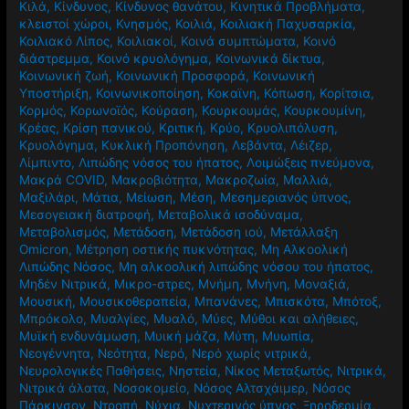
Κιλά
,
Κίνδυνος
,
Κίνδυνος θανάτου
,
Κινητικά Προβλήματα
,
κλειστοί χώροι
,
Κνησμός
,
Κοιλιά
,
Κοιλιακή Παχυσαρκία
,
Κοιλιακό Λίπος
,
Κοιλιακοί
,
Κοινά συμπτώματα
,
Κοινό
διάστρεμμα
,
Κοινό κρυολόγημα
,
Κοινωνικά δίκτυα
,
Κοινωνική ζωή
,
Κοινωνική Προσφορά
,
Κοινωνική
Υποστήριξη
,
Κοινωνικοποίηση
,
Κοκαϊνη
,
Κόπωση
,
Κορίτσια
,
Κορμός
,
Κορωνοϊός
,
Κούραση
,
Κουρκουμάς
,
Κουρκουμίνη
,
Κρέας
,
Κρίση πανικού
,
Κριτική
,
Κρύο
,
Κρυολιπόλυση
,
Κρυολόγημα
,
Κυκλική Προπόνηση
,
Λεβάντα
,
Λέιζερ
,
Λίμπιντο
,
Λιπώδης νόσος του ήπατος
,
Λοιμώξεις πνεύμονα
,
Μακρά COVID
,
Μακροβιότητα
,
Μακροζωία
,
Μαλλιά
,
Μαξιλάρι
,
Μάτια
,
Μείωση
,
Μέση
,
Μεσημεριανός ύπνος
,
Μεσογειακή διατροφή
,
Μεταβολικά ισοδύναμα
,
Μεταβολισμός
,
Μετάδοση
,
Μετάδοση ιού
,
Μετάλλαξη
Omicron
,
Μέτρηση οστικής πυκνότητας
,
Μη Αλκοολική
Λιπώδης Νόσος
,
Μη αλκοολική λιπώδης νόσου του ήπατος
,
Μηδέν Νιτρικά
,
Μικρο-στρες
,
Μνήμη
,
Μνήνη
,
Μοναξιά
,
Μουσική
,
Μουσικοθεραπεία
,
Μπανάνες
,
Μπισκότα
,
Μπότοξ
,
Μπρόκολο
,
Μυαλγίες
,
Μυαλό
,
Μύες
,
Μύθοι και αλήθειες
,
Μυϊκή ενδυνάμωση
,
Μυική μάζα
,
Μύτη
,
Μυωπία
,
Νεογέννητα
,
Νεότητα
,
Νερό
,
Νερό χωρίς νιτρικά
,
Νευρολογικές Παθήσεις
,
Νηστεία
,
Νίκος Μεταξωτός
,
Νιτρικά
,
Νιτρικά άλατα
,
Νοσοκομείο
,
Νόσος Αλτσχάιμερ
,
Νόσος
Πάρκινσον
,
Ντροπή
,
Νύχια
,
Νυχτερινός ύπνος
,
Ξηροδερμία
,