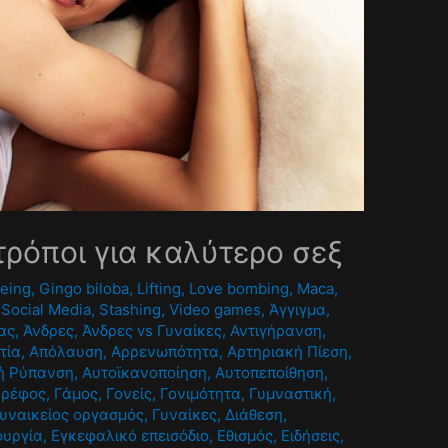
τρόποι για καλύτερο σεξ
being
,
Gingo biloba
,
Lifting
,
Love bombing
,
Maca
,
,
Social Media
,
Stashing
,
Video games
,
Άγγιγμα
,
ας
,
Άνδρες
,
Άνδρες vs Γυναίκες
,
Αντιγήρανση
,
τία
,
Απόλαυση
,
Αρρενωπότητα
,
Αρτηριακή Πίεση
,
ή Ρύπανση
,
Αυτοϊκανοποίηση
,
Αυτοπεποίθηση
,
Βρέφος
,
Γάμος
,
Γονείς
,
Γονιμότητα
,
Γυμναστική
,
υναικείος οργασμός
,
Γυναίκες
,
Διάθεση
,
ουργία
,
Εγκεφαλικό επεισόδιο
,
Εθισμός
,
Ειδήσεις
,