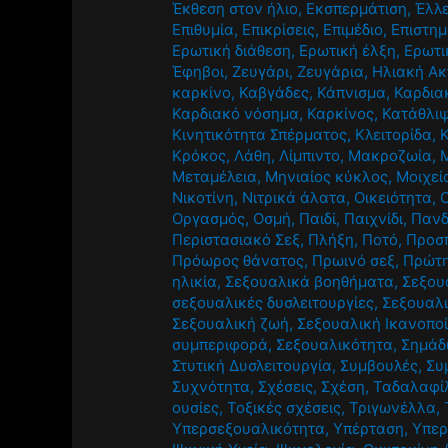
Έκθεση στον ήλιο
,
Εκσπερμάτιση
,
Έλλε
Επιθυμία
,
Επικρίσεις
,
Επιμέδιο
,
Επιστημ
Ερωτική διάθεση
,
Ερωτική έλξη
,
Ερωτι
Έφηβοι
,
Ζευγάρι
,
Ζευγάρια
,
Ηλιακή Ακ
καρκίνο
,
Καβγάδες
,
Κάπνισμα
,
Καρδια
Καρδιακό νόσημα
,
Καρκίνος
,
Κατάθλι
Κινητικότητα Σπέρματος
,
Κλειτορίδα
,
Κρόκος
,
Λάθη
,
Λίμπιντο
,
Μακροζωία
,
Μεταμέλεια
,
Μηνιαίος κύκλος
,
Μοιχεί
Νικοτίνη
,
Νιτρικά άλατα
,
Οικειότητα
,
Οργασμός
,
Οσμή
,
Παιδί
,
Παιχνίδι
,
Πανδ
Περιστασιακό Σεξ
,
Πλήξη
,
Ποτό
,
Προσ
Πρόωρος θάνατος
,
Πρωινό σεξ
,
Πρώτ
ηλικία
,
Σεξουαλικά βοηθήματα
,
Σεξου
σεξουαλικές δυσλειτουργίες
,
Σεξουαλι
Σεξουαλική ζωή
,
Σεξουαλική Ικανοπο
συμπεριφορά
,
Σεξουαλικότητα
,
Σημάδ
Στυτική Δυσλειτουργία
,
Συμβουλές
,
Συ
Συχνότητα
,
Σχέσεις
,
Σχέση
,
Ταδαλαφί
ουσίες
,
Τοξικές σχέσεις
,
Τριγωνέλλα
,
Υπερσεξουαλικότητα
,
Υπέρταση
,
Υπερ