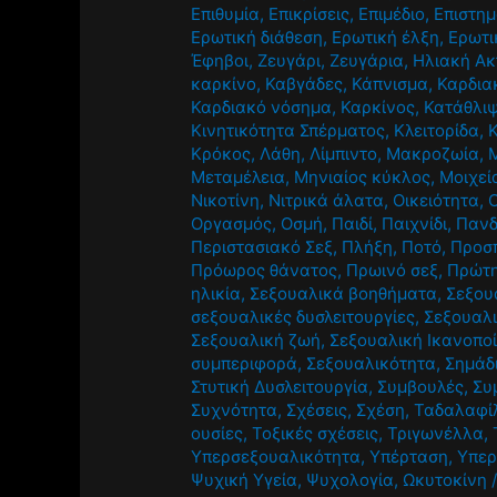
Επιθυμία
,
Επικρίσεις
,
Επιμέδιο
,
Επιστημ
Ερωτική διάθεση
,
Ερωτική έλξη
,
Ερωτι
Έφηβοι
,
Ζευγάρι
,
Ζευγάρια
,
Ηλιακή Ακ
καρκίνο
,
Καβγάδες
,
Κάπνισμα
,
Καρδια
Καρδιακό νόσημα
,
Καρκίνος
,
Κατάθλι
Κινητικότητα Σπέρματος
,
Κλειτορίδα
,
Κρόκος
,
Λάθη
,
Λίμπιντο
,
Μακροζωία
,
Μεταμέλεια
,
Μηνιαίος κύκλος
,
Μοιχεί
Νικοτίνη
,
Νιτρικά άλατα
,
Οικειότητα
,
Οργασμός
,
Οσμή
,
Παιδί
,
Παιχνίδι
,
Πανδ
Περιστασιακό Σεξ
,
Πλήξη
,
Ποτό
,
Προσ
Πρόωρος θάνατος
,
Πρωινό σεξ
,
Πρώτ
ηλικία
,
Σεξουαλικά βοηθήματα
,
Σεξου
σεξουαλικές δυσλειτουργίες
,
Σεξουαλι
Σεξουαλική ζωή
,
Σεξουαλική Ικανοπο
συμπεριφορά
,
Σεξουαλικότητα
,
Σημάδ
Στυτική Δυσλειτουργία
,
Συμβουλές
,
Συ
Συχνότητα
,
Σχέσεις
,
Σχέση
,
Ταδαλαφί
ουσίες
,
Τοξικές σχέσεις
,
Τριγωνέλλα
,
Υπερσεξουαλικότητα
,
Υπέρταση
,
Υπερ
Ψυχική Υγεία
,
Ψυχολογία
,
Ωκυτοκίνη