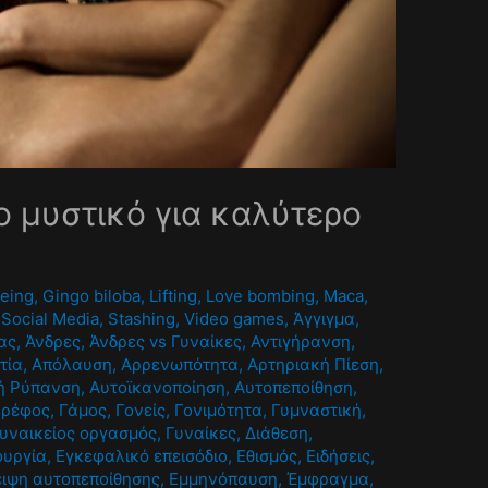
το μυστικό για καλύτερο
being
,
Gingo biloba
,
Lifting
,
Love bombing
,
Maca
,
,
Social Media
,
Stashing
,
Video games
,
Άγγιγμα
,
ας
,
Άνδρες
,
Άνδρες vs Γυναίκες
,
Αντιγήρανση
,
τία
,
Απόλαυση
,
Αρρενωπότητα
,
Αρτηριακή Πίεση
,
ή Ρύπανση
,
Αυτοϊκανοποίηση
,
Αυτοπεποίθηση
,
Βρέφος
,
Γάμος
,
Γονείς
,
Γονιμότητα
,
Γυμναστική
,
υναικείος οργασμός
,
Γυναίκες
,
Διάθεση
,
ουργία
,
Εγκεφαλικό επεισόδιο
,
Εθισμός
,
Ειδήσεις
,
ιψη αυτοπεποίθησης
,
Εμμηνόπαυση
,
Έμφραγμα
,