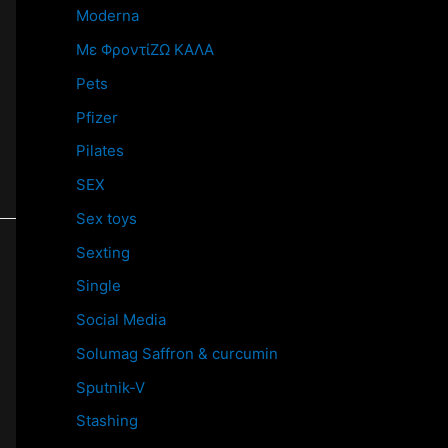
Moderna
Mε ΦροντίΖΩ ΚΑΛΑ
Pets
Pfizer
Pilates
SEX
Sex toys
Sexting
Single
Social Media
Solumag Saffron & curcumin
Sputnik-V
Stashing