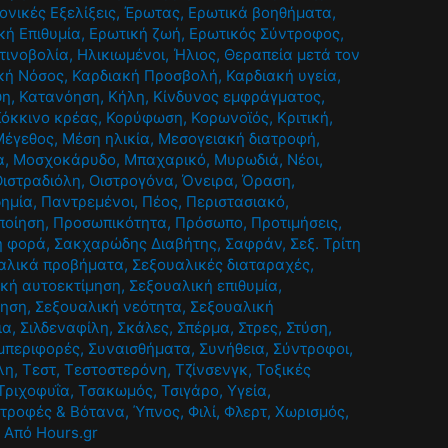
ονικές Εξελίξεις
,
Έρωτας
,
Ερωτικά βοηθήματα
,
κή Επιθυμία
,
Ερωτική ζωή
,
Ερωτικός Σύντροφος
,
τινοβολία
,
Ηλικιωμένοι
,
Ήλιος
,
Θεραπεία μετά τον
κή Νόσος
,
Καρδιακή Προσβολή
,
Καρδιακή υγεία
,
ψη
,
Κατανόηση
,
Κήλη
,
Κίνδυνος εμφράγματος
,
Κόκκινο κρέας
,
Κορύφωση
,
Κορωνοϊός
,
Κριτική
,
Μέγεθος
,
Μέση ηλικία
,
Μεσογειακή διατροφή
,
α
,
Μοσχοκάρυδο
,
Μπαχαρικό
,
Μυρωδιά
,
Νέοι
,
Οιστραδιόλη
,
Οιστρογόνα
,
Όνειρα
,
Όραση
,
ημία
,
Παντρεμένοι
,
Πέος
,
Περιστασιακό
,
ποίηση
,
Προσωπικότητα
,
Πρόσωπο
,
Προτιμήσεις
,
η φορά
,
Σακχαρώδης Διαβήτης
,
Σαφράν
,
Σεξ. Τρίτη
αλικά προβήματα
,
Σεξουαλικές διαταραχές
,
κή αυτοεκτίμηση
,
Σεξουαλική επιθυμία
,
ίηση
,
Σεξουαλική νεότητα
,
Σεξουαλική
ια
,
Σιλδεναφίλη
,
Σκάλες
,
Σπέρμα
,
Στρες
,
Στύση
,
μπεριφορές
,
Συναισθήματα
,
Συνήθεια
,
Σύντροφοι
,
λη
,
Τεστ
,
Τεστοστερόνη
,
Τζίνσενγκ
,
Τοξικές
Τριχοφυΐα
,
Τσακωμός
,
Τσιγάρο
,
Υγεία
,
τροφές & Βότανα
,
Ύπνος
,
Φιλί
,
Φλερτ
,
Χωρισμός
,
/ Από
Hours.gr