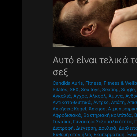
Αυτό είναι τελικά 
σεξ
Candida Auris
,
Fitness
,
Fitness & Well
Pilates
,
SEX
,
Sex toys
,
Sexting
,
Single
Αγκαλιά
,
Άγχος
,
Αλκοόλ
,
Άμυνα
,
Άνδρ
Αντικαταθλιπτικά
,
Άντρες
,
Απάτη
,
Απισ
Ασκήσεις Kegel
,
Άσκηση
,
Ατμοσφαιρικ
Αφροδισιακά
,
Βακτηριακή κολπίτιδα
,
Γυναίκα
,
Γυναικεία Σεξουαλικότητα
,
Γ
Διατροφή
,
Διέγερση
,
Δουλειά
,
Δυσλειτ
Έκθεση στον ήλιο
,
Εκσπερμάτιση
,
Έλλε