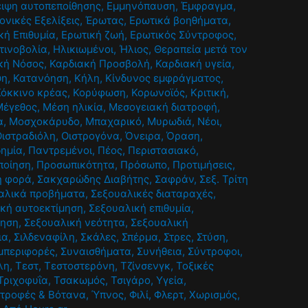
ιψη αυτοπεποίθησης
,
Εμμηνόπαυση
,
Έμφραγμα
,
ονικές Εξελίξεις
,
Έρωτας
,
Ερωτικά βοηθήματα
,
κή Επιθυμία
,
Ερωτική ζωή
,
Ερωτικός Σύντροφος
,
τινοβολία
,
Ηλικιωμένοι
,
Ήλιος
,
Θεραπεία μετά τον
κή Νόσος
,
Καρδιακή Προσβολή
,
Καρδιακή υγεία
,
ψη
,
Κατανόηση
,
Κήλη
,
Κίνδυνος εμφράγματος
,
Κόκκινο κρέας
,
Κορύφωση
,
Κορωνοϊός
,
Κριτική
,
Μέγεθος
,
Μέση ηλικία
,
Μεσογειακή διατροφή
,
α
,
Μοσχοκάρυδο
,
Μπαχαρικό
,
Μυρωδιά
,
Νέοι
,
Οιστραδιόλη
,
Οιστρογόνα
,
Όνειρα
,
Όραση
,
ημία
,
Παντρεμένοι
,
Πέος
,
Περιστασιακό
,
ποίηση
,
Προσωπικότητα
,
Πρόσωπο
,
Προτιμήσεις
,
η φορά
,
Σακχαρώδης Διαβήτης
,
Σαφράν
,
Σεξ. Τρίτη
αλικά προβήματα
,
Σεξουαλικές διαταραχές
,
κή αυτοεκτίμηση
,
Σεξουαλική επιθυμία
,
ίηση
,
Σεξουαλική νεότητα
,
Σεξουαλική
ια
,
Σιλδεναφίλη
,
Σκάλες
,
Σπέρμα
,
Στρες
,
Στύση
,
μπεριφορές
,
Συναισθήματα
,
Συνήθεια
,
Σύντροφοι
,
λη
,
Τεστ
,
Τεστοστερόνη
,
Τζίνσενγκ
,
Τοξικές
Τριχοφυΐα
,
Τσακωμός
,
Τσιγάρο
,
Υγεία
,
τροφές & Βότανα
,
Ύπνος
,
Φιλί
,
Φλερτ
,
Χωρισμός
,