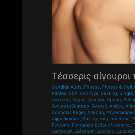
Τέσσερις σίγουροι 
Candida Auris
,
Fitness
,
Fitness & Well
Pilates
,
SEX
,
Sex toys
,
Sexting
,
Single
Αγκαλιά
,
Άγχος
,
Αλκοόλ
,
Άμυνα
,
Άνδρ
Αντικαταθλιπτικά
,
Άντρες
,
Απάτη
,
Απισ
Ασκήσεις Kegel
,
Άσκηση
,
Ατμοσφαιρικ
Αφροδισιακά
,
Βακτηριακή κολπίτιδα
,
Γυναίκα
,
Γυναικεία Σεξουαλικότητα
,
Γ
Διατροφή
,
Διέγερση
,
Δουλειά
,
Δυσλειτ