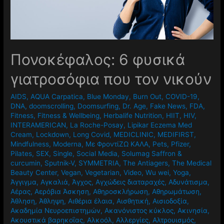
Πονοκέφαλος: 6 φυσικά
γιατροσόφια που τον νικούν
AIDS
,
AQUA Carpatica
,
Blue Monday
,
Burn Out
,
COVID-19
,
DNA
,
doomscrolling
,
Doomsurfing
,
Dr. Age
,
Fake News
,
FDA
,
Fitness
,
Fitness & Wellbeing
,
Herbalife Nutrition
,
HIIT
,
HIV
,
INTERAMERICAN
,
La Roche-Posay
,
Lipikar Eczema Med
Cream
,
Lockdown
,
Long Covid
,
MEDICLINIC
,
MEDIFIRST
,
Mindfulness
,
Moderna
,
Mε ΦροντίΖΩ ΚΑΛΑ
,
Pets
,
Pfizer
,
Pilates
,
SEX
,
Single
,
Social Media
,
Solumag Saffron &
curcumin
,
Sputnik-V
,
SYMMETRIA
,
The Antiagers
,
The Medical
Beauty Center
,
Vegan
,
Vegetarian
,
Video
,
Wu wei
,
Yoga
,
Άγγιγμα
,
Αγκαλιά
,
Άγχος
,
Αγχώδεις διαταραχές
,
Αδυνάτισμα
,
Αέρας
,
Αερόβια Άσκηση
,
Αθηροσκλήρωση
,
Αθηρωμάτωση
,
Άθληση
,
Άθληψη
,
Αιθέρια έλαια
,
Αισθητική
,
Αισιοδοξία
,
Ακαδημία Νευροεπιστημών
,
Ακανόνιστος κύκλος
,
Ακινησία
,
Ακουστικά βαρηκοΐας
,
Αλκοόλ
,
Αλλεργίες
,
Αλτρουισμός
,