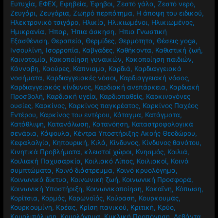
Ευτυχία
,
ΕΦΕΧ
,
Εφηβεία
,
Έφηβοι
,
Ζεστό γάλα
,
Ζεστό νερό
,
Ζευγάρι
,
Ζευγάρια
,
Ζωηρό περπάτημα
,
Η άποψη του ειδικού
,
Ηλεκτρονικό τσιγάρο
,
Ηλικία
,
Ηλικιωμένοι
,
Ηλικιωμένος
,
Ημικρανία
,
Ήπαρ
,
Ήπια άσκηση
,
Ήπια Γνωστική
Εξασθένιση
,
Θεραπεία
,
Θερμίδες
,
Θερμότητα
,
Θέσεις yoga
,
Ινσουλίνη
,
Ισορροπία
,
Καβγάδες
,
Καθήκοντα
,
Καθιστική ζωή
,
Καινοτομία
,
Κακοποίηση γυναικών
,
Κακοποίηση παιδιών
,
Κάνναβη
,
Καούρες
,
Κάπνισμα
,
Καρδιά
,
Καρδιαγγειακά
νοσήματα
,
Καρδιαγγειακές νόσοι
,
Καρδιαγγειακή νόσος
,
Καρδιαγγειακός κίνδυνος
,
Καρδιακή ανεπάρκεια
,
Καρδιακή
Προσβολή
,
Καρδιακή υγεία
,
Καρδιοπαθείς
,
Καρκινογόνες
ουσίες
,
Καρκίνος
,
Καρκίνος παγκρέατος
,
Καρκίνος Παχέος
Εντέρου
,
Καρκίνος του εντέρου
,
Κάταγμα
,
Κατάγματα
,
Κατάθλιψη
,
Κατανάλωση
,
Κατανόηση
,
Καταστροφολογικά
σενάρια
,
Κάψουλα
,
Κέντρα Υποστήριξης Ακοής Θεοδώρου
,
Κεφαλαλγία
,
Κηπουρική
,
Κιλά
,
Κίνδυνος
,
Κίνδυνος θανάτου
,
Κινητικά Προβλήματα
,
κλειστοί χώροι
,
Κνησμός
,
Κοιλιά
,
Κοιλιακή Παχυσαρκία
,
Κοιλιακό Λίπος
,
Κοιλιακοί
,
Κοινά
συμπτώματα
,
Κοινό διάστρεμμα
,
Κοινό κρυολόγημα
,
Κοινωνικά δίκτυα
,
Κοινωνική ζωή
,
Κοινωνική Προσφορά
,
Κοινωνική Υποστήριξη
,
Κοινωνικοποίηση
,
Κοκαϊνη
,
Κόπωση
,
Κορίτσια
,
Κορμός
,
Κορωνοϊός
,
Κούραση
,
Κουρκουμάς
,
Κουρκουμίνη
,
Κρέας
,
Κρίση πανικού
,
Κριτική
,
Κρύο
,
Κρυολιπόλυση
,
Κρυολόγημα
,
Κυκλική Προπόνηση
,
Λεβάντα
,