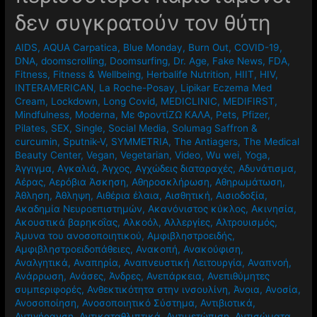
δεν συγκρατούν τον θύτη
AIDS
,
AQUA Carpatica
,
Blue Monday
,
Burn Out
,
COVID-19
,
DNA
,
doomscrolling
,
Doomsurfing
,
Dr. Age
,
Fake News
,
FDA
,
Fitness
,
Fitness & Wellbeing
,
Herbalife Nutrition
,
HIIT
,
HIV
,
INTERAMERICAN
,
La Roche-Posay
,
Lipikar Eczema Med
Cream
,
Lockdown
,
Long Covid
,
MEDICLINIC
,
MEDIFIRST
,
Mindfulness
,
Moderna
,
Mε ΦροντίΖΩ ΚΑΛΑ
,
Pets
,
Pfizer
,
Pilates
,
SEX
,
Single
,
Social Media
,
Solumag Saffron &
curcumin
,
Sputnik-V
,
SYMMETRIA
,
The Antiagers
,
The Medical
Beauty Center
,
Vegan
,
Vegetarian
,
Video
,
Wu wei
,
Yoga
,
Άγγιγμα
,
Αγκαλιά
,
Άγχος
,
Αγχώδεις διαταραχές
,
Αδυνάτισμα
,
Αέρας
,
Αερόβια Άσκηση
,
Αθηροσκλήρωση
,
Αθηρωμάτωση
,
Άθληση
,
Άθληψη
,
Αιθέρια έλαια
,
Αισθητική
,
Αισιοδοξία
,
Ακαδημία Νευροεπιστημών
,
Ακανόνιστος κύκλος
,
Ακινησία
,
Ακουστικά βαρηκοΐας
,
Αλκοόλ
,
Αλλεργίες
,
Αλτρουισμός
,
Άμυνα του ανοσοποιητικού
,
Αμφιβληστροειδής
,
Αμφιβληστροειδοπάθειες
,
Ανακοπή
,
Ανακούφιση
,
Αναλγητικά
,
Αναπηρία
,
Αναπνευστική Λειτουργία
,
Αναπνοή
,
Ανάρρωση
,
Ανάσες
,
Άνδρες
,
Ανεπάρκεια
,
Ανεπιθύμητες
συμπεριφορές
,
Ανθεκτικότητα στην ινσουλίνη
,
Άνοια
,
Ανοσία
,
Ανοσοποίηση
,
Ανοσοποιητικό Σύστημα
,
Αντιβιοτικά
,
Αντιγήρανση
,
Αντικαταθλιπτικά
,
Αντιμετώπιση
,
Αντισώματα
,