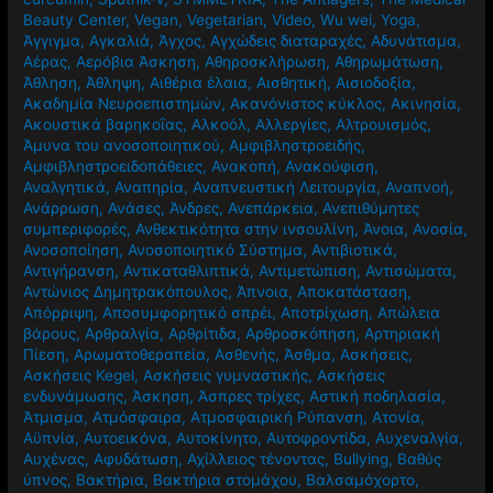
Beauty Center
,
Vegan
,
Vegetarian
,
Video
,
Wu wei
,
Yoga
,
Άγγιγμα
,
Αγκαλιά
,
Άγχος
,
Αγχώδεις διαταραχές
,
Αδυνάτισμα
,
Αέρας
,
Αερόβια Άσκηση
,
Αθηροσκλήρωση
,
Αθηρωμάτωση
,
Άθληση
,
Άθληψη
,
Αιθέρια έλαια
,
Αισθητική
,
Αισιοδοξία
,
Ακαδημία Νευροεπιστημών
,
Ακανόνιστος κύκλος
,
Ακινησία
,
Ακουστικά βαρηκοΐας
,
Αλκοόλ
,
Αλλεργίες
,
Αλτρουισμός
,
Άμυνα του ανοσοποιητικού
,
Αμφιβληστροειδής
,
Αμφιβληστροειδοπάθειες
,
Ανακοπή
,
Ανακούφιση
,
Αναλγητικά
,
Αναπηρία
,
Αναπνευστική Λειτουργία
,
Αναπνοή
,
Ανάρρωση
,
Ανάσες
,
Άνδρες
,
Ανεπάρκεια
,
Ανεπιθύμητες
συμπεριφορές
,
Ανθεκτικότητα στην ινσουλίνη
,
Άνοια
,
Ανοσία
,
Ανοσοποίηση
,
Ανοσοποιητικό Σύστημα
,
Αντιβιοτικά
,
Αντιγήρανση
,
Αντικαταθλιπτικά
,
Αντιμετώπιση
,
Αντισώματα
,
Αντώνιος Δημητρακόπουλος
,
Άπνοια
,
Αποκατάσταση
,
Απόρριψη
,
Αποσυμφορητικό σπρέι
,
Αποτρίχωση
,
Απώλεια
βάρους
,
Αρθραλγία
,
Αρθρίτιδα
,
Αρθροσκόπηση
,
Αρτηριακή
Πίεση
,
Αρωματοθεραπεία
,
Ασθενής
,
Άσθμα
,
Ασκήσεις
,
Ασκήσεις Kegel
,
Ασκήσεις γυμναστικής
,
Ασκήσεις
ενδυνάμωσης
,
Άσκηση
,
Άσπρες τρίχες
,
Αστική ποδηλασία
,
Άτμισμα
,
Ατμόσφαιρα
,
Ατμοσφαιρική Ρύπανση
,
Ατονία
,
Αϋπνία
,
Αυτοεικόνα
,
Αυτοκίνητο
,
Αυτοφροντίδα
,
Αυχεναλγία
,
Αυχένας
,
Αφυδάτωση
,
Αχίλλειος τένοντας
,
Βullying
,
Βαθύς
ύπνος
,
Βακτήρια
,
Βακτήρια στομάχου
,
Βαλσαμόχορτο
,