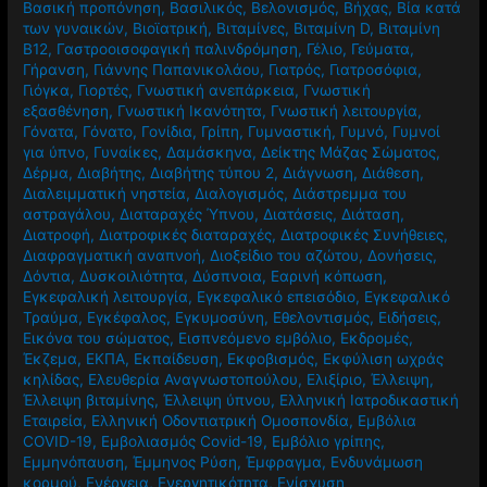
Βασική προπόνηση
,
Βασιλικός
,
Βελονισμός
,
Βήχας
,
Βία κατά
των γυναικών
,
Βιοϊατρική
,
Βιταμίνες
,
Βιταμίνη D
,
Βιταμίνη
Β12
,
Γαστροοισοφαγική παλινδρόμηση
,
Γέλιο
,
Γεύματα
,
Γήρανση
,
Γιάννης Παπανικολάου
,
Γιατρός
,
Γιατροσόφια
,
Γιόγκα
,
Γιορτές
,
Γνωστική ανεπάρκεια
,
Γνωστική
εξασθένηση
,
Γνωστική Ικανότητα
,
Γνωστική λειτουργία
,
Γόνατα
,
Γόνατο
,
Γονίδια
,
Γρίπη
,
Γυμναστική
,
Γυμνό
,
Γυμνοί
για ύπνο
,
Γυναίκες
,
Δαμάσκηνα
,
Δείκτης Μάζας Σώματος
,
Δέρμα
,
Διαβήτης
,
Διαβήτης τύπου 2
,
Διάγνωση
,
Διάθεση
,
Διαλειμματική νηστεία
,
Διαλογισμός
,
Διάστρεμμα του
αστραγάλου
,
Διαταραχές Ύπνου
,
Διατάσεις
,
Διάταση
,
Διατροφή
,
Διατροφικές διαταραχές
,
Διατροφικές Συνήθειες
,
Διαφραγματική αναπνοή
,
Διοξείδιο του αζώτου
,
Δονήσεις
,
Δόντια
,
Δυσκοιλιότητα
,
Δύσπνοια
,
Εαρινή κόπωση
,
Εγκεφαλική λειτουργία
,
Εγκεφαλικό επεισόδιο
,
Εγκεφαλικό
Τραύμα
,
Εγκέφαλος
,
Εγκυμοσύνη
,
Εθελοντισμός
,
Ειδήσεις
,
Εικόνα του σώματος
,
Εισπνεόμενο εμβόλιο
,
Εκδρομές
,
Έκζεμα
,
ΕΚΠΑ
,
Εκπαίδευση
,
Εκφοβισμός
,
Εκφύλιση ωχράς
κηλίδας
,
Ελευθερία Αναγνωστοπούλου
,
Ελιξίριο
,
Έλλειψη
,
Έλλειψη βιταμίνης
,
Έλλειψη ύπνου
,
Ελληνική Ιατροδικαστική
Εταιρεία
,
Ελληνική Οδοντιατρική Ομοσπονδία
,
Εμβόλια
COVID-19
,
Εμβολιασμός Covid-19
,
Εμβόλιο γρίπης
,
Εμμηνόπαυση
,
Έμμηνος Ρύση
,
Έμφραγμα
,
Ενδυνάμωση
κορμού
,
Ενέργεια
,
Ενεργητικότητα
,
Ενίσχυση