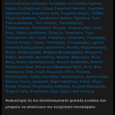
πολυκυστικών ωοθηκών
,
Συνήθειες
,
Συντήρηση
,
Σχέσεις
,
Σχέση
,
Σχιζοφρένεια
,
Σώμα
,
Σωματική Άσκηση
,
Σωματική
δραστηριότητα
,
Σωματική υγεία
,
Σωματικό βάρος
,
Ταξίδια
,
Ταχύτητα βάδισης
,
Τερηδογόνος δράση
,
Τερηδόνα
,
Τεστ
,
Τεστ κοπώσεως
,
Τεστ σκάλας
,
Τεστοστερόνη
,
Τετρακέφαλοι
,
Τηλεόραση
,
Τόνωση
,
Τριγλυκερίδια
,
Τρίτη
δόση
,
Τρόποι μετάδοσης
,
Τρόφιμα
,
Τσακωμός
,
Τύχη
,
Υαλουρονικό οξύ
,
Υγεία
,
Υπέρβαροι
,
Υπέρταση
,
Υπερφαγία
,
Υπνική άπνοια
,
Ύπνος
,
Υποστήριξη
,
Υποχρεώσεις
,
υψηλής
έντασης διαλειμματική προπόνηση
,
Φαγητό
,
Φαρμακοποιός
,
Φιλίες
,
Φλαβονοειδές
,
Φλεβική θρομβοεμβολή
,
Φλεγμονή
,
Φόβος
,
Φροντίδα
,
Φροντιστής
,
Φρούτα
,
Φτέρνισμα
,
Φύλο
,
Φύση
,
Φυσική δραστηριότητα
,
Φυσική Κατάσταση
,
Φυσικό
Μεταλλικό Νερό
,
Φυσικώς Ανθρακούχο Νερό
,
Φυτό
,
Φως
,
Χαλάρωση
,
Χάπι
,
Χαρά
,
Χειμώνας
,
Χιόνι
,
Χιούμορ
,
Χοληστερόλη
,
Χρήση κάνναβης
,
Χριστούγεννα
,
Χρόνιο στρες
,
Χρόνιος Πόνος
,
Χρώματα
,
Χώροι πρασίνου
,
Ψάρια
,
Ψέμα
,
Ψεύδη
,
Ψήσιμο
,
Ψυχιατρικές παθήσεις
,
Ψυχικές διαταραχές
,
Ψυχική Υγεία
,
Ψυχολογία
,
Ώμοι
,
Ώμος
/ Από
Hours.gr
Ανακαλύψτε τις πιο αποτελεσματικές φυσικές κινήσεις που
μπορούν να απαλύνουν τον ενοχλητικό πονοκέφαλο