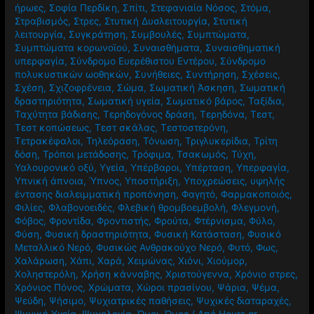
ήρωες
,
Σοφία Περδίκη
,
Σπίτι
,
Στεφανιαία Νόσος
,
Στόμα
,
Στραβισμός
,
Στρες
,
Στυτική Δυσλειτουργία
,
Στυτική
λειτουργία
,
Συγκράτηση
,
Συμβουλές
,
Συμπτώματα
,
Συμπτώματα κορωνοϊού
,
Συναισθήματα
,
Συναισθηματική
υπερφαγία
,
Σύνδρομο Ευερέθιστου Εντέρου
,
Σύνδρομο
πολυκυστικών ωοθηκών
,
Συνήθειες
,
Συντήρηση
,
Σχέσεις
,
Σχέση
,
Σχιζοφρένεια
,
Σώμα
,
Σωματική Άσκηση
,
Σωματική
δραστηριότητα
,
Σωματική υγεία
,
Σωματικό βάρος
,
Ταξίδια
,
Ταχύτητα βάδισης
,
Τερηδογόνος δράση
,
Τερηδόνα
,
Τεστ
,
Τεστ κοπώσεως
,
Τεστ σκάλας
,
Τεστοστερόνη
,
Τετρακέφαλοι
,
Τηλεόραση
,
Τόνωση
,
Τριγλυκερίδια
,
Τρίτη
δόση
,
Τρόποι μετάδοσης
,
Τρόφιμα
,
Τσακωμός
,
Τύχη
,
Υαλουρονικό οξύ
,
Υγεία
,
Υπέρβαροι
,
Υπέρταση
,
Υπερφαγία
,
Υπνική άπνοια
,
Ύπνος
,
Υποστήριξη
,
Υποχρεώσεις
,
υψηλής
έντασης διαλειμματική προπόνηση
,
Φαγητό
,
Φαρμακοποιός
,
Φιλίες
,
Φλαβονοειδές
,
Φλεβική θρομβοεμβολή
,
Φλεγμονή
,
Φόβος
,
Φροντίδα
,
Φροντιστής
,
Φρούτα
,
Φτέρνισμα
,
Φύλο
,
Φύση
,
Φυσική δραστηριότητα
,
Φυσική Κατάσταση
,
Φυσικό
Μεταλλικό Νερό
,
Φυσικώς Ανθρακούχο Νερό
,
Φυτό
,
Φως
,
Χαλάρωση
,
Χάπι
,
Χαρά
,
Χειμώνας
,
Χιόνι
,
Χιούμορ
,
Χοληστερόλη
,
Χρήση κάνναβης
,
Χριστούγεννα
,
Χρόνιο στρες
,
Χρόνιος Πόνος
,
Χρώματα
,
Χώροι πρασίνου
,
Ψάρια
,
Ψέμα
,
Ψεύδη
,
Ψήσιμο
,
Ψυχιατρικές παθήσεις
,
Ψυχικές διαταραχές
,
Ψυχική Υγεία
,
Ψυχολογία
,
Ώμοι
,
Ώμος
/ Από
Hours.gr