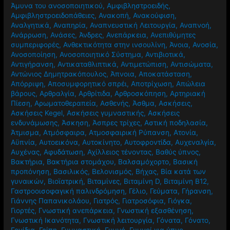
Άμυνα του ανοσοποιητικού
,
Αμφιβληστροειδής
,
Αμφιβληστροειδοπάθειες
,
Ανακοπή
,
Ανακούφιση
,
Αναλγητικά
,
Αναπηρία
,
Αναπνευστική Λειτουργία
,
Αναπνοή
,
Ανάρρωση
,
Ανάσες
,
Άνδρες
,
Ανεπάρκεια
,
Ανεπιθύμητες
συμπεριφορές
,
Ανθεκτικότητα στην ινσουλίνη
,
Άνοια
,
Ανοσία
,
Ανοσοποίηση
,
Ανοσοποιητικό Σύστημα
,
Αντιβιοτικά
,
Αντιγήρανση
,
Αντικαταθλιπτικά
,
Αντιμετώπιση
,
Αντισώματα
,
Αντώνιος Δημητρακόπουλος
,
Άπνοια
,
Αποκατάσταση
,
Απόρριψη
,
Αποσυμφορητικό σπρέι
,
Αποτρίχωση
,
Απώλεια
βάρους
,
Αρθραλγία
,
Αρθρίτιδα
,
Αρθροσκόπηση
,
Αρτηριακή
Πίεση
,
Αρωματοθεραπεία
,
Ασθενής
,
Άσθμα
,
Ασκήσεις
,
Ασκήσεις Kegel
,
Ασκήσεις γυμναστικής
,
Ασκήσεις
ενδυνάμωσης
,
Άσκηση
,
Άσπρες τρίχες
,
Αστική ποδηλασία
,
Άτμισμα
,
Ατμόσφαιρα
,
Ατμοσφαιρική Ρύπανση
,
Ατονία
,
Αϋπνία
,
Αυτοεικόνα
,
Αυτοκίνητο
,
Αυτοφροντίδα
,
Αυχεναλγία
,
Αυχένας
,
Αφυδάτωση
,
Αχίλλειος τένοντας
,
Βαθύς ύπνος
,
Βακτήρια
,
Βακτήρια στομάχου
,
Βαλσαμόχορτο
,
Βασική
προπόνηση
,
Βασιλικός
,
Βελονισμός
,
Βήχας
,
Βία κατά των
γυναικών
,
Βιοϊατρική
,
Βιταμίνες
,
Βιταμίνη D
,
Βιταμίνη Β12
,
Γαστροοισοφαγική παλινδρόμηση
,
Γέλιο
,
Γεύματα
,
Γήρανση
,
Γιάννης Παπανικολάου
,
Γιατρός
,
Γιατροσόφια
,
Γιόγκα
,
Γιορτές
,
Γνωστική ανεπάρκεια
,
Γνωστική εξασθένηση
,
Γνωστική Ικανότητα
,
Γνωστική λειτουργία
,
Γόνατα
,
Γόνατο
,
Γονίδια
,
Γρίπη
,
Γυμναστική
,
Γυμνό
,
Γυμνοί για ύπνο
,