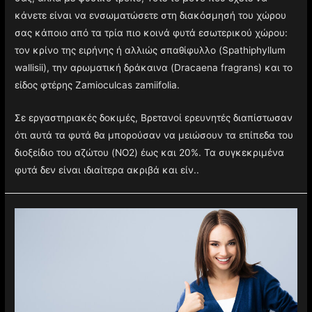
κάνετε είναι να ενσωματώσετε στη διακόσμησή του χώρου
σας κάποιο από τα τρία πιο κοινά φυτά εσωτερικού χώρου:
τον κρίνο της ειρήνης ή αλλιώς σπαθίφυλλο (Spathiphyllum
wallisii), την αρωματική δράκαινα (Dracaena fragrans) και το
είδος φτέρης Zamioculcas zamiifolia.
Σε εργαστηριακές δοκιμές, Βρετανοί ερευνητές διαπίστωσαν
ότι αυτά τα φυτά θα μπορούσαν να μειώσουν τα επίπεδα του
διοξείδιο του αζώτου (NO2) έως και 20%. Τα συγκεκριμένα
φυτά δεν είναι ιδιαίτερα ακριβά και είν..