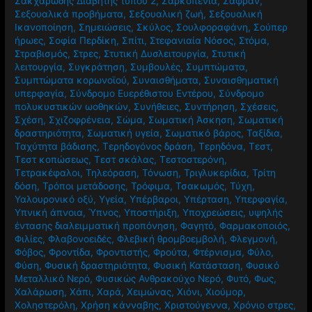
Σακχαρώδης Διαβήτης τύπου 2
,
Σαρκοπενία
,
Σαφράν
,
Σεξουαλικά προβήματα
,
Σεξουαλική ζωή
,
Σεξουαλική
Ικανοποίηση
,
Σημειώσεις
,
Σκύλος
,
Σουλφοραφάνη
,
Σούπερ
ήρωες
,
Σοφία Περδίκη
,
Σπίτι
,
Στεφανιαία Νόσος
,
Στόμα
,
Στραβισμός
,
Στρες
,
Στυτική Δυσλειτουργία
,
Στυτική
λειτουργία
,
Συγκράτηση
,
Συμβουλές
,
Συμπτώματα
,
Συμπτώματα κορωνοϊού
,
Συναισθήματα
,
Συναισθηματική
υπερφαγία
,
Σύνδρομο Ευερέθιστου Εντέρου
,
Σύνδρομο
πολυκυστικών ωοθηκών
,
Συνήθειες
,
Συντήρηση
,
Σχέσεις
,
Σχέση
,
Σχιζοφρένεια
,
Σώμα
,
Σωματική Άσκηση
,
Σωματική
δραστηριότητα
,
Σωματική υγεία
,
Σωματικό βάρος
,
Ταξίδια
,
Ταχύτητα βάδισης
,
Τερηδογόνος δράση
,
Τερηδόνα
,
Τεστ
,
Τεστ κοπώσεως
,
Τεστ σκάλας
,
Τεστοστερόνη
,
Τετρακέφαλοι
,
Τηλεόραση
,
Τόνωση
,
Τριγλυκερίδια
,
Τρίτη
δόση
,
Τρόποι μετάδοσης
,
Τρόφιμα
,
Τσακωμός
,
Τύχη
,
Υαλουρονικό οξύ
,
Υγεία
,
Υπέρβαροι
,
Υπέρταση
,
Υπερφαγία
,
Υπνική άπνοια
,
Ύπνος
,
Υποστήριξη
,
Υποχρεώσεις
,
υψηλής
έντασης διαλειμματική προπόνηση
,
Φαγητό
,
Φαρμακοποιός
,
Φιλίες
,
Φλαβονοειδές
,
Φλεβική θρομβοεμβολή
,
Φλεγμονή
,
Φόβος
,
Φροντίδα
,
Φροντιστής
,
Φρούτα
,
Φτέρνισμα
,
Φύλο
,
Φύση
,
Φυσική δραστηριότητα
,
Φυσική Κατάσταση
,
Φυσικό
Μεταλλικό Νερό
,
Φυσικώς Ανθρακούχο Νερό
,
Φυτό
,
Φως
,
Χαλάρωση
,
Χάπι
,
Χαρά
,
Χειμώνας
,
Χιόνι
,
Χιούμορ
,
Χοληστερόλη
,
Χρήση κάνναβης
,
Χριστούγεννα
,
Χρόνιο στρες
,