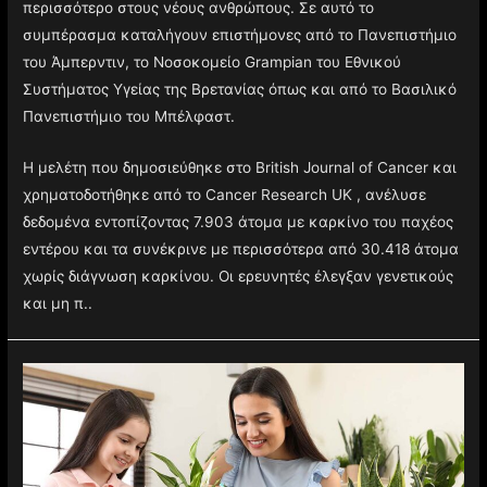
περισσότερο στους νέους ανθρώπους. Σε αυτό το
συμπέρασμα καταλήγουν επιστήμονες από το Πανεπιστήμιο
του Άμπερντιν, το Νοσοκομείο Grampian του Εθνικού
Συστήματος Υγείας της Βρετανίας όπως και από το Βασιλικό
Πανεπιστήμιο του Μπέλφαστ.
Η μελέτη που δημοσιεύθηκε στο British Journal of Cancer και
χρηματοδοτήθηκε από το Cancer Research UK , ανέλυσε
δεδομένα εντοπίζοντας 7.903 άτομα με καρκίνο του παχέος
εντέρου και τα συνέκρινε με περισσότερα από 30.418 άτομα
χωρίς διάγνωση καρκίνου. Οι ερευνητές έλεγξαν γενετικούς
και μη π..