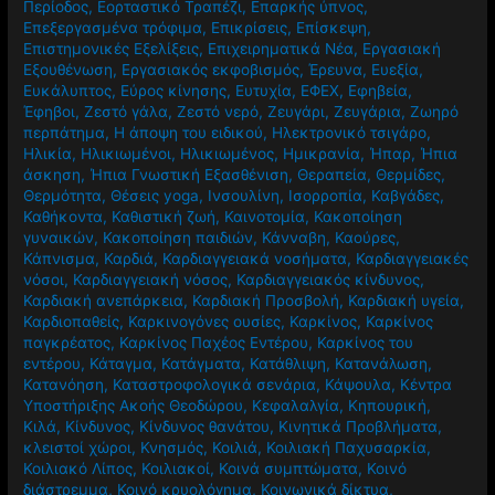
Περίοδος
,
Εορταστικό Τραπέζι
,
Επαρκής ύπνος
,
Επεξεργασμένα τρόφιμα
,
Επικρίσεις
,
Επίσκεψη
,
Επιστημονικές Εξελίξεις
,
Επιχειρηματικά Νέα
,
Εργασιακή
Εξουθένωση
,
Εργασιακός εκφοβισμός
,
Έρευνα
,
Ευεξία
,
Ευκάλυπτος
,
Εύρος κίνησης
,
Ευτυχία
,
ΕΦΕΧ
,
Εφηβεία
,
Έφηβοι
,
Ζεστό γάλα
,
Ζεστό νερό
,
Ζευγάρι
,
Ζευγάρια
,
Ζωηρό
περπάτημα
,
Η άποψη του ειδικού
,
Ηλεκτρονικό τσιγάρο
,
Ηλικία
,
Ηλικιωμένοι
,
Ηλικιωμένος
,
Ημικρανία
,
Ήπαρ
,
Ήπια
άσκηση
,
Ήπια Γνωστική Εξασθένιση
,
Θεραπεία
,
Θερμίδες
,
Θερμότητα
,
Θέσεις yoga
,
Ινσουλίνη
,
Ισορροπία
,
Καβγάδες
,
Καθήκοντα
,
Καθιστική ζωή
,
Καινοτομία
,
Κακοποίηση
γυναικών
,
Κακοποίηση παιδιών
,
Κάνναβη
,
Καούρες
,
Κάπνισμα
,
Καρδιά
,
Καρδιαγγειακά νοσήματα
,
Καρδιαγγειακές
νόσοι
,
Καρδιαγγειακή νόσος
,
Καρδιαγγειακός κίνδυνος
,
Καρδιακή ανεπάρκεια
,
Καρδιακή Προσβολή
,
Καρδιακή υγεία
,
Καρδιοπαθείς
,
Καρκινογόνες ουσίες
,
Καρκίνος
,
Καρκίνος
παγκρέατος
,
Καρκίνος Παχέος Εντέρου
,
Καρκίνος του
εντέρου
,
Κάταγμα
,
Κατάγματα
,
Κατάθλιψη
,
Κατανάλωση
,
Κατανόηση
,
Καταστροφολογικά σενάρια
,
Κάψουλα
,
Κέντρα
Υποστήριξης Ακοής Θεοδώρου
,
Κεφαλαλγία
,
Κηπουρική
,
Κιλά
,
Κίνδυνος
,
Κίνδυνος θανάτου
,
Κινητικά Προβλήματα
,
κλειστοί χώροι
,
Κνησμός
,
Κοιλιά
,
Κοιλιακή Παχυσαρκία
,
Κοιλιακό Λίπος
,
Κοιλιακοί
,
Κοινά συμπτώματα
,
Κοινό
διάστρεμμα
,
Κοινό κρυολόγημα
,
Κοινωνικά δίκτυα
,