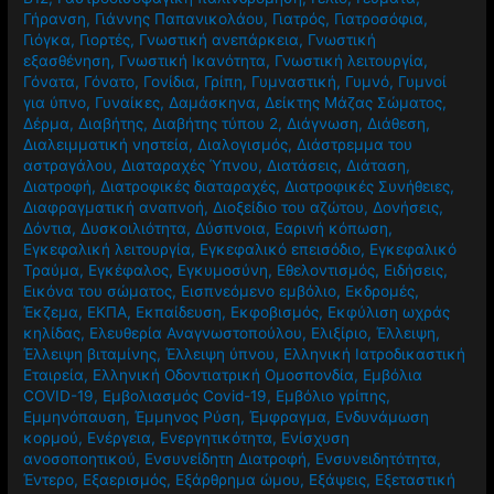
Γήρανση
,
Γιάννης Παπανικολάου
,
Γιατρός
,
Γιατροσόφια
,
Γιόγκα
,
Γιορτές
,
Γνωστική ανεπάρκεια
,
Γνωστική
εξασθένηση
,
Γνωστική Ικανότητα
,
Γνωστική λειτουργία
,
Γόνατα
,
Γόνατο
,
Γονίδια
,
Γρίπη
,
Γυμναστική
,
Γυμνό
,
Γυμνοί
για ύπνο
,
Γυναίκες
,
Δαμάσκηνα
,
Δείκτης Μάζας Σώματος
,
Δέρμα
,
Διαβήτης
,
Διαβήτης τύπου 2
,
Διάγνωση
,
Διάθεση
,
Διαλειμματική νηστεία
,
Διαλογισμός
,
Διάστρεμμα του
αστραγάλου
,
Διαταραχές Ύπνου
,
Διατάσεις
,
Διάταση
,
Διατροφή
,
Διατροφικές διαταραχές
,
Διατροφικές Συνήθειες
,
Διαφραγματική αναπνοή
,
Διοξείδιο του αζώτου
,
Δονήσεις
,
Δόντια
,
Δυσκοιλιότητα
,
Δύσπνοια
,
Εαρινή κόπωση
,
Εγκεφαλική λειτουργία
,
Εγκεφαλικό επεισόδιο
,
Εγκεφαλικό
Τραύμα
,
Εγκέφαλος
,
Εγκυμοσύνη
,
Εθελοντισμός
,
Ειδήσεις
,
Εικόνα του σώματος
,
Εισπνεόμενο εμβόλιο
,
Εκδρομές
,
Έκζεμα
,
ΕΚΠΑ
,
Εκπαίδευση
,
Εκφοβισμός
,
Εκφύλιση ωχράς
κηλίδας
,
Ελευθερία Αναγνωστοπούλου
,
Ελιξίριο
,
Έλλειψη
,
Έλλειψη βιταμίνης
,
Έλλειψη ύπνου
,
Ελληνική Ιατροδικαστική
Εταιρεία
,
Ελληνική Οδοντιατρική Ομοσπονδία
,
Εμβόλια
COVID-19
,
Εμβολιασμός Covid-19
,
Εμβόλιο γρίπης
,
Εμμηνόπαυση
,
Έμμηνος Ρύση
,
Έμφραγμα
,
Ενδυνάμωση
κορμού
,
Ενέργεια
,
Ενεργητικότητα
,
Ενίσχυση
ανοσοποητικού
,
Ενσυνείδητη Διατροφή
,
Ενσυνειδητότητα
,
Έντερο
,
Εξαερισμός
,
Εξάρθρημα ώμου
,
Εξάψεις
,
Εξεταστική