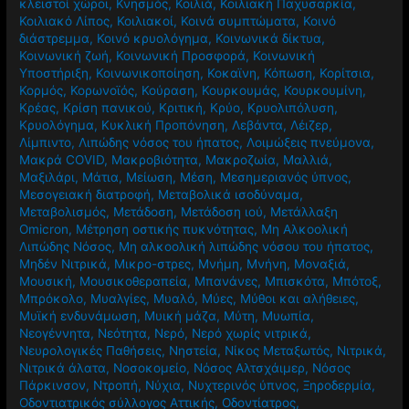
κλειστοί χώροι
,
Κνησμός
,
Κοιλιά
,
Κοιλιακή Παχυσαρκία
,
Κοιλιακό Λίπος
,
Κοιλιακοί
,
Κοινά συμπτώματα
,
Κοινό
διάστρεμμα
,
Κοινό κρυολόγημα
,
Κοινωνικά δίκτυα
,
Κοινωνική ζωή
,
Κοινωνική Προσφορά
,
Κοινωνική
Υποστήριξη
,
Κοινωνικοποίηση
,
Κοκαϊνη
,
Κόπωση
,
Κορίτσια
,
Κορμός
,
Κορωνοϊός
,
Κούραση
,
Κουρκουμάς
,
Κουρκουμίνη
,
Κρέας
,
Κρίση πανικού
,
Κριτική
,
Κρύο
,
Κρυολιπόλυση
,
Κρυολόγημα
,
Κυκλική Προπόνηση
,
Λεβάντα
,
Λέιζερ
,
Λίμπιντο
,
Λιπώδης νόσος του ήπατος
,
Λοιμώξεις πνεύμονα
,
Μακρά COVID
,
Μακροβιότητα
,
Μακροζωία
,
Μαλλιά
,
Μαξιλάρι
,
Μάτια
,
Μείωση
,
Μέση
,
Μεσημεριανός ύπνος
,
Μεσογειακή διατροφή
,
Μεταβολικά ισοδύναμα
,
Μεταβολισμός
,
Μετάδοση
,
Μετάδοση ιού
,
Μετάλλαξη
Omicron
,
Μέτρηση οστικής πυκνότητας
,
Μη Αλκοολική
Λιπώδης Νόσος
,
Μη αλκοολική λιπώδης νόσου του ήπατος
,
Μηδέν Νιτρικά
,
Μικρο-στρες
,
Μνήμη
,
Μνήνη
,
Μοναξιά
,
Μουσική
,
Μουσικοθεραπεία
,
Μπανάνες
,
Μπισκότα
,
Μπότοξ
,
Μπρόκολο
,
Μυαλγίες
,
Μυαλό
,
Μύες
,
Μύθοι και αλήθειες
,
Μυϊκή ενδυνάμωση
,
Μυική μάζα
,
Μύτη
,
Μυωπία
,
Νεογέννητα
,
Νεότητα
,
Νερό
,
Νερό χωρίς νιτρικά
,
Νευρολογικές Παθήσεις
,
Νηστεία
,
Νίκος Μεταξωτός
,
Νιτρικά
,
Νιτρικά άλατα
,
Νοσοκομείο
,
Νόσος Αλτσχάιμερ
,
Νόσος
Πάρκινσον
,
Ντροπή
,
Νύχια
,
Νυχτερινός ύπνος
,
Ξηροδερμία
,
Οδοντιατρικός σύλλογος Αττικής
,
Οδοντίατρος
,