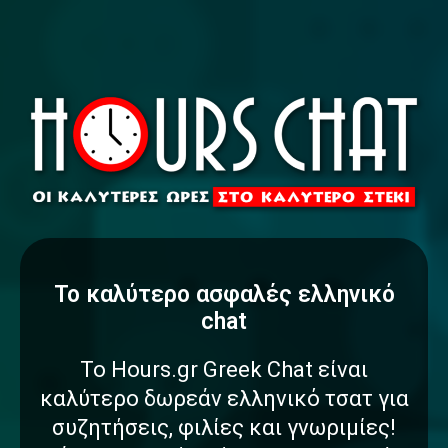
To καλύτερο
α
σ
φ
α
λ
έ
ς
ελληνικό
chat
Το Hours.gr Greek Chat είναι
καλύτερο δωρεάν ελληνικό τσατ για
συζητήσεις, φιλίες και γνωριμίες!