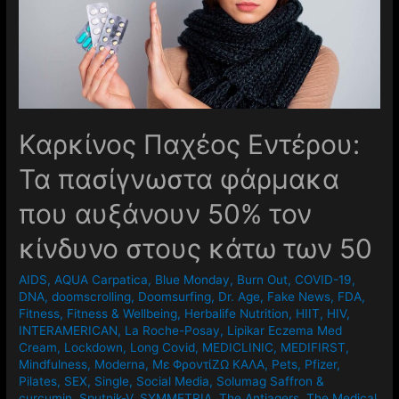
Καρκίνος Παχέος Εντέρου:
Τα πασίγνωστα φάρμακα
που αυξάνουν 50% τον
κίνδυνο στους κάτω των 50
AIDS
,
AQUA Carpatica
,
Blue Monday
,
Burn Out
,
COVID-19
,
DNA
,
doomscrolling
,
Doomsurfing
,
Dr. Age
,
Fake News
,
FDA
,
Fitness
,
Fitness & Wellbeing
,
Herbalife Nutrition
,
HIIT
,
HIV
,
INTERAMERICAN
,
La Roche-Posay
,
Lipikar Eczema Med
Cream
,
Lockdown
,
Long Covid
,
MEDICLINIC
,
MEDIFIRST
,
Mindfulness
,
Moderna
,
Mε ΦροντίΖΩ ΚΑΛΑ
,
Pets
,
Pfizer
,
Pilates
,
SEX
,
Single
,
Social Media
,
Solumag Saffron &
curcumin
,
Sputnik-V
,
SYMMETRIA
,
The Antiagers
,
The Medical