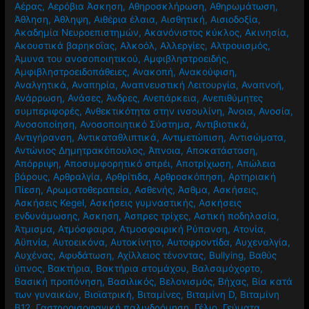
Αέρας
,
Αερόβια Άσκηση
,
Αθηροσκλήρωση
,
Αθηρωμάτωση
,
Άθληση
,
Άθληψη
,
Αιθέρια έλαια
,
Αισθητική
,
Αισιοδοξία
,
Ακαδημία Νευροεπιστημών
,
Ακανόνιστος κύκλος
,
Ακινησία
,
Ακουστικά βαρηκοΐας
,
Αλκοόλ
,
Αλλεργίες
,
Αλτρουισμός
,
Άμυνα του ανοσοποιητικού
,
Αμφιβληστροειδής
,
Αμφιβληστροειδοπάθειες
,
Ανακοπή
,
Ανακούφιση
,
Αναλγητικά
,
Αναπηρία
,
Αναπνευστική Λειτουργία
,
Αναπνοή
,
Ανάρρωση
,
Ανάσες
,
Άνδρες
,
Ανεπάρκεια
,
Ανεπιθύμητες
συμπεριφορές
,
Ανθεκτικότητα στην ινσουλίνη
,
Άνοια
,
Ανοσία
,
Ανοσοποίηση
,
Ανοσοποιητικό Σύστημα
,
Αντιβιοτικά
,
Αντιγήρανση
,
Αντικαταθλιπτικά
,
Αντιμετώπιση
,
Αντισώματα
,
Αντώνιος Δημητρακόπουλος
,
Άπνοια
,
Αποκατάσταση
,
Απόρριψη
,
Αποσυμφορητικό σπρέι
,
Αποτρίχωση
,
Απώλεια
βάρους
,
Αρθραλγία
,
Αρθρίτιδα
,
Αρθροσκόπηση
,
Αρτηριακή
Πίεση
,
Αρωματοθεραπεία
,
Ασθενής
,
Άσθμα
,
Ασκήσεις
,
Ασκήσεις Kegel
,
Ασκήσεις γυμναστικής
,
Ασκήσεις
ενδυνάμωσης
,
Άσκηση
,
Άσπρες τρίχες
,
Αστική ποδηλασία
,
Άτμισμα
,
Ατμόσφαιρα
,
Ατμοσφαιρική Ρύπανση
,
Ατονία
,
Αϋπνία
,
Αυτοεικόνα
,
Αυτοκίνητο
,
Αυτοφροντίδα
,
Αυχεναλγία
,
Αυχένας
,
Αφυδάτωση
,
Αχίλλειος τένοντας
,
Βullying
,
Βαθύς
ύπνος
,
Βακτήρια
,
Βακτήρια στομάχου
,
Βαλσαμόχορτο
,
Βασική προπόνηση
,
Βασιλικός
,
Βελονισμός
,
Βήχας
,
Βία κατά
των γυναικών
,
Βιοϊατρική
,
Βιταμίνες
,
Βιταμίνη D
,
Βιταμίνη
Β12
,
Γαστροοισοφαγική παλινδρόμηση
,
Γέλιο
,
Γεύματα
,