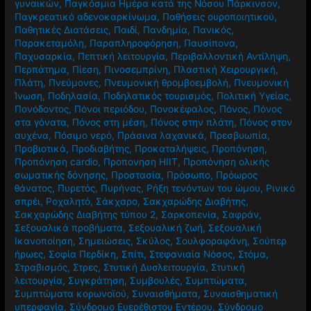
γυναικών
,
Παγκόσμια Ημέρα κατά της Νόσου Πάρκινσον
,
Παγκρεατικό αδενοκαρκίνωμα
,
Παθήσεις ουροποιητικού
,
Παθητικές Διατάσεις
,
Παιδί
,
Πανδημία
,
Πανικός
,
Παρακεταμόλη
,
Παραπληροφόρηση
,
Παυσίπονα
,
Παχυσαρκία
,
Πεπτική λειτουργία
,
Περιβαλλοντική Αντίληψη
,
Περπάτημα
,
Πίεση
,
Πινοσεμπρίνη
,
Πλαστική Χειρουργική
,
Πλάτη
,
Πνεύμονες
,
Πνευμονική θρομβοεμβολή
,
Πνευμονική
Ίνωση
,
Ποδηλασία
,
Ποδηλατικός τουρισμός
,
Πολιτική Υγείας
,
Πονόδοντος
,
Πόνοι περιόδου
,
Πονοκέφαλος
,
Πόνος
,
Πόνος
στα γόνατα
,
Πόνος στη μέση
,
Πόνος στην πλάτη
,
Πόνος στον
αυχένα
,
Πόσιμο νερό
,
Πράσινα λαχανικά
,
Πρεσβυωπία
,
Προβιοτικά
,
Προδιαβήτης
,
Προκαταλήψεις
,
Προπόνηση
,
Προπόνηση cardio
,
Προπονηση HIIT
,
Προπόνηση ολικής
σωματικής δόνησης
,
Προστασία
,
Πρόσωπο
,
Πρόωρος
θάνατος
,
Πυρετός
,
Πυρήνας
,
Ρήξη τενόντων του ώμου
,
Ρινικό
σπρέι
,
Ροχαλητό
,
Σάκχαρο
,
Σακχαρώδης Διαβήτης
,
Σακχαρώδης Διαβήτης τύπου 2
,
Σαρκοπενία
,
Σαφράν
,
Σεξουαλικά προβήματα
,
Σεξουαλική ζωή
,
Σεξουαλική
Ικανοποίηση
,
Σημειώσεις
,
Σκύλος
,
Σουλφοραφάνη
,
Σούπερ
ήρωες
,
Σοφία Περδίκη
,
Σπίτι
,
Στεφανιαία Νόσος
,
Στόμα
,
Στραβισμός
,
Στρες
,
Στυτική Δυσλειτουργία
,
Στυτική
λειτουργία
,
Συγκράτηση
,
Συμβουλές
,
Συμπτώματα
,
Συμπτώματα κορωνοϊού
,
Συναισθήματα
,
Συναισθηματική
υπερφαγία
,
Σύνδρομο Ευερέθιστου Εντέρου
,
Σύνδρομο