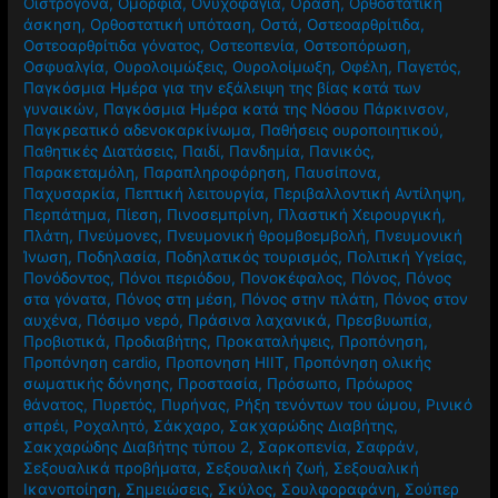
Οιστρογόνα
,
Ομορφιά
,
Ονυχοφαγία
,
Όραση
,
Ορθοστατική
άσκηση
,
Ορθοστατική υπόταση
,
Οστά
,
Οστεοαρθρίτιδα
,
Οστεοαρθρίτιδα γόνατος
,
Οστεοπενία
,
Οστεοπόρωση
,
Οσφυαλγία
,
Ουρολοιμώξεις
,
Ουρολοίμωξη
,
Οφέλη
,
Παγετός
,
Παγκόσμια Ημέρα για την εξάλειψη της βίας κατά των
γυναικών
,
Παγκόσμια Ημέρα κατά της Νόσου Πάρκινσον
,
Παγκρεατικό αδενοκαρκίνωμα
,
Παθήσεις ουροποιητικού
,
Παθητικές Διατάσεις
,
Παιδί
,
Πανδημία
,
Πανικός
,
Παρακεταμόλη
,
Παραπληροφόρηση
,
Παυσίπονα
,
Παχυσαρκία
,
Πεπτική λειτουργία
,
Περιβαλλοντική Αντίληψη
,
Περπάτημα
,
Πίεση
,
Πινοσεμπρίνη
,
Πλαστική Χειρουργική
,
Πλάτη
,
Πνεύμονες
,
Πνευμονική θρομβοεμβολή
,
Πνευμονική
Ίνωση
,
Ποδηλασία
,
Ποδηλατικός τουρισμός
,
Πολιτική Υγείας
,
Πονόδοντος
,
Πόνοι περιόδου
,
Πονοκέφαλος
,
Πόνος
,
Πόνος
στα γόνατα
,
Πόνος στη μέση
,
Πόνος στην πλάτη
,
Πόνος στον
αυχένα
,
Πόσιμο νερό
,
Πράσινα λαχανικά
,
Πρεσβυωπία
,
Προβιοτικά
,
Προδιαβήτης
,
Προκαταλήψεις
,
Προπόνηση
,
Προπόνηση cardio
,
Προπονηση HIIT
,
Προπόνηση ολικής
σωματικής δόνησης
,
Προστασία
,
Πρόσωπο
,
Πρόωρος
θάνατος
,
Πυρετός
,
Πυρήνας
,
Ρήξη τενόντων του ώμου
,
Ρινικό
σπρέι
,
Ροχαλητό
,
Σάκχαρο
,
Σακχαρώδης Διαβήτης
,
Σακχαρώδης Διαβήτης τύπου 2
,
Σαρκοπενία
,
Σαφράν
,
Σεξουαλικά προβήματα
,
Σεξουαλική ζωή
,
Σεξουαλική
Ικανοποίηση
,
Σημειώσεις
,
Σκύλος
,
Σουλφοραφάνη
,
Σούπερ