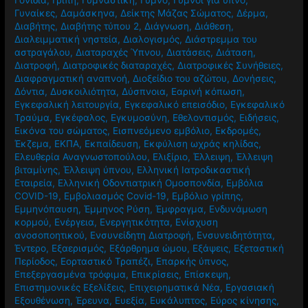
Γυναίκες
,
Δαμάσκηνα
,
Δείκτης Μάζας Σώματος
,
Δέρμα
,
Διαβήτης
,
Διαβήτης τύπου 2
,
Διάγνωση
,
Διάθεση
,
Διαλειμματική νηστεία
,
Διαλογισμός
,
Διάστρεμμα του
αστραγάλου
,
Διαταραχές Ύπνου
,
Διατάσεις
,
Διάταση
,
Διατροφή
,
Διατροφικές διαταραχές
,
Διατροφικές Συνήθειες
,
Διαφραγματική αναπνοή
,
Διοξείδιο του αζώτου
,
Δονήσεις
,
Δόντια
,
Δυσκοιλιότητα
,
Δύσπνοια
,
Εαρινή κόπωση
,
Εγκεφαλική λειτουργία
,
Εγκεφαλικό επεισόδιο
,
Εγκεφαλικό
Τραύμα
,
Εγκέφαλος
,
Εγκυμοσύνη
,
Εθελοντισμός
,
Ειδήσεις
,
Εικόνα του σώματος
,
Εισπνεόμενο εμβόλιο
,
Εκδρομές
,
Έκζεμα
,
ΕΚΠΑ
,
Εκπαίδευση
,
Εκφύλιση ωχράς κηλίδας
,
Ελευθερία Αναγνωστοπούλου
,
Ελιξίριο
,
Έλλειψη
,
Έλλειψη
βιταμίνης
,
Έλλειψη ύπνου
,
Ελληνική Ιατροδικαστική
Εταιρεία
,
Ελληνική Οδοντιατρική Ομοσπονδία
,
Εμβόλια
COVID-19
,
Εμβολιασμός Covid-19
,
Εμβόλιο γρίπης
,
Εμμηνόπαυση
,
Έμμηνος Ρύση
,
Έμφραγμα
,
Ενδυνάμωση
κορμού
,
Ενέργεια
,
Ενεργητικότητα
,
Ενίσχυση
ανοσοποητικού
,
Ενσυνείδητη Διατροφή
,
Ενσυνειδητότητα
,
Έντερο
,
Εξαερισμός
,
Εξάρθρημα ώμου
,
Εξάψεις
,
Εξεταστική
Περίοδος
,
Εορταστικό Τραπέζι
,
Επαρκής ύπνος
,
Επεξεργασμένα τρόφιμα
,
Επικρίσεις
,
Επίσκεψη
,
Επιστημονικές Εξελίξεις
,
Επιχειρηματικά Νέα
,
Εργασιακή
Εξουθένωση
,
Έρευνα
,
Ευεξία
,
Ευκάλυπτος
,
Εύρος κίνησης
,