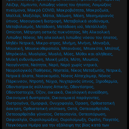
Λέιζερ
,
Λίμπιντο
,
Λιπώδης νόσος του ήπατος
,
Λοιμώξεις
πνεύμονα
,
Μακρά COVID
,
Μακροβιότητα
,
Μακροζωία
,
Μαλλιά
,
Μαξιλάρι
,
Μάτια
,
Μείωση
,
Μέση
,
Μεσημεριανός
ύπνος
,
Μεσογειακή διατροφή
,
Μεταβολικά ισοδύναμα
,
Μεταβολισμός
,
Μετάδοση
,
Μετάδοση ιού
,
Μετάλλαξη
Omicron
,
Μέτρηση οστικής πυκνότητας
,
Μη Αλκοολική
Λιπώδης Νόσος
,
Μη αλκοολική λιπώδης νόσου του ήπατος
,
Μηδέν Νιτρικά
,
Μικρο-στρες
,
Μνήμη
,
Μνήνη
,
Μοναξιά
,
Μουσική
,
Μουσικοθεραπεία
,
Μπανάνες
,
Μπισκότα
,
Μπότοξ
,
Μπρόκολο
,
Μυαλγίες
,
Μυαλό
,
Μύες
,
Μύθοι και αλήθειες
,
Μυϊκή ενδυνάμωση
,
Μυική μάζα
,
Μύτη
,
Μυωπία
,
Νεογέννητα
,
Νεότητα
,
Νερό
,
Νερό χωρίς νιτρικά
,
Νευρολογικές Παθήσεις
,
Νηστεία
,
Νίκος Μεταξωτός
,
Νιτρικά
,
Νιτρικά άλατα
,
Νοσοκομείο
,
Νόσος Αλτσχάιμερ
,
Νόσος
Πάρκινσον
,
Ντροπή
,
Νύχια
,
Νυχτερινός ύπνος
,
Ξηροδερμία
,
Οδοντιατρικός σύλλογος Αττικής
,
Οδοντίατρος
,
Οδοντοστοιχία
,
Όζον
,
οικιακά
,
Οικολογική συνείδηση
,
Οικονομική δυσπραγία
,
Οικονομικοί παράγοντες
,
Οιστρογόνα
,
Ομορφιά
,
Ονυχοφαγία
,
Όραση
,
Ορθοστατική
άσκηση
,
Ορθοστατική υπόταση
,
Οστά
,
Οστεοαρθρίτιδα
,
Οστεοαρθρίτιδα γόνατος
,
Οστεοπενία
,
Οστεοπόρωση
,
Οσφυαλγία
,
Ουρολοιμώξεις
,
Ουρολοίμωξη
,
Οφέλη
,
Παγετός
,
Παγκόσμια Ημέρα για την εξάλειψη της βίας κατά των