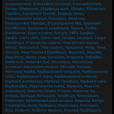
ανοσοποητικού
,
Ενσυνείδητη Διατροφή
,
Ενσυνειδητότητα
,
Έντερο
,
Εξαερισμός
,
Εξάρθρημα ώμου
,
Εξάψεις
,
Εξεταστική
Περίοδος
,
Εορταστικό Τραπέζι
,
Επαρκής ύπνος
,
Επεξεργασμένα τρόφιμα
,
Επικρίσεις
,
Επίσκεψη
,
Επιστημονικές Εξελίξεις
,
Επιχειρηματικά Νέα
,
Εργασιακή
Εξουθένωση
,
Εργασιακός εκφοβισμός
,
Έρευνα
,
Ευεξία
,
Ευκάλυπτος
,
Εύρος κίνησης
,
Ευτυχία
,
ΕΦΕΧ
,
Εφηβεία
,
Έφηβοι
,
Ζεστό γάλα
,
Ζεστό νερό
,
Ζευγάρι
,
Ζευγάρια
,
Ζωηρό
περπάτημα
,
Η άποψη του ειδικού
,
Ηλεκτρονικό τσιγάρο
,
Ηλικία
,
Ηλικιωμένοι
,
Ηλικιωμένος
,
Ημικρανία
,
Ήπαρ
,
Ήπια
άσκηση
,
Ήπια Γνωστική Εξασθένιση
,
Θεραπεία
,
Θερμίδες
,
Θερμότητα
,
Θέσεις yoga
,
Ινσουλίνη
,
Ισορροπία
,
Καβγάδες
,
Καθήκοντα
,
Καθιστική ζωή
,
Καινοτομία
,
Κακοποίηση
γυναικών
,
Κακοποίηση παιδιών
,
Κάνναβη
,
Καούρες
,
Κάπνισμα
,
Καρδιά
,
Καρδιαγγειακά νοσήματα
,
Καρδιαγγειακές
νόσοι
,
Καρδιαγγειακή νόσος
,
Καρδιαγγειακός κίνδυνος
,
Καρδιακή ανεπάρκεια
,
Καρδιακή Προσβολή
,
Καρδιακή υγεία
,
Καρδιοπαθείς
,
Καρκινογόνες ουσίες
,
Καρκίνος
,
Καρκίνος
παγκρέατος
,
Καρκίνος Παχέος Εντέρου
,
Καρκίνος του
εντέρου
,
Κάταγμα
,
Κατάγματα
,
Κατάθλιψη
,
Κατανάλωση
,
Κατανόηση
,
Καταστροφολογικά σενάρια
,
Κάψουλα
,
Κέντρα
Υποστήριξης Ακοής Θεοδώρου
,
Κεφαλαλγία
,
Κηπουρική
,
Κιλά
,
Κίνδυνος
,
Κίνδυνος θανάτου
,
Κινητικά Προβλήματα
,