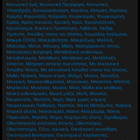
Κοινωνική ζωή
,
Κοινωνική Προσφορά
,
Κοινωνική
Υποστήριξη
,
Κοινωνικοποίηση
,
Κοκαϊνη
,
Κόπωση
,
Κορίτσια
,
Κορμός
,
Κορωνοϊός
,
Κούραση
,
Κουρκουμάς
,
Κουρκουμίνη
,
Κρέας
,
Κρίση πανικού
,
Κριτική
,
Κρύο
,
Κρυολιπόλυση
,
Κρυολόγημα
,
Κυκλική Προπόνηση
,
Λεβάντα
,
Λέιζερ
,
Λίμπιντο
,
Λιπώδης νόσος του ήπατος
,
Λοιμώξεις πνεύμονα
,
Μακρά COVID
,
Μακροβιότητα
,
Μακροζωία
,
Μαλλιά
,
Μαξιλάρι
,
Μάτια
,
Μείωση
,
Μέση
,
Μεσημεριανός ύπνος
,
Μεσογειακή διατροφή
,
Μεταβολικά ισοδύναμα
,
Μεταβολισμός
,
Μετάδοση
,
Μετάδοση ιού
,
Μετάλλαξη
Omicron
,
Μέτρηση οστικής πυκνότητας
,
Μη Αλκοολική
Λιπώδης Νόσος
,
Μη αλκοολική λιπώδης νόσου του ήπατος
,
Μηδέν Νιτρικά
,
Μικρο-στρες
,
Μνήμη
,
Μνήνη
,
Μοναξιά
,
Μουσική
,
Μουσικοθεραπεία
,
Μπανάνες
,
Μπισκότα
,
Μπότοξ
,
Μπρόκολο
,
Μυαλγίες
,
Μυαλό
,
Μύες
,
Μύθοι και αλήθειες
,
Μυϊκή ενδυνάμωση
,
Μυική μάζα
,
Μύτη
,
Μυωπία
,
Νεογέννητα
,
Νεότητα
,
Νερό
,
Νερό χωρίς νιτρικά
,
Νευρολογικές Παθήσεις
,
Νηστεία
,
Νίκος Μεταξωτός
,
Νιτρικά
,
Νιτρικά άλατα
,
Νοσοκομείο
,
Νόσος Αλτσχάιμερ
,
Νόσος
Πάρκινσον
,
Ντροπή
,
Νύχια
,
Νυχτερινός ύπνος
,
Ξηροδερμία
,
Οδοντιατρικός σύλλογος Αττικής
,
Οδοντίατρος
,
Οδοντοστοιχία
,
Όζον
,
οικιακά
,
Οικολογική συνείδηση
,
Οικονομική δυσπραγία
,
Οικονομικοί παράγοντες
,