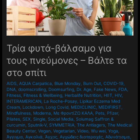
Τρία φυτά-βάλσαμο για
τους πνεύμονες – Βάλτε τα
στο σπίτι
AIDS
,
AQUA Carpatica
,
Blue Monday
,
Burn Out
,
COVID-19
,
DNA
,
doomscrolling
,
Doomsurfing
,
Dr. Age
,
Fake News
,
FDA
,
Fitness
,
Fitness & Wellbeing
,
Herbalife Nutrition
,
HIIT
,
HIV
,
INTERAMERICAN
,
La Roche-Posay
,
Lipikar Eczema Med
Cream
,
Lockdown
,
Long Covid
,
MEDICLINIC
,
MEDIFIRST
,
Mindfulness
,
Moderna
,
Mε ΦροντίΖΩ ΚΑΛΑ
,
Pets
,
Pfizer
,
Pilates
,
SEX
,
Single
,
Social Media
,
Solumag Saffron &
curcumin
,
Sputnik-V
,
SYMMETRIA
,
The Antiagers
,
The Medical
Beauty Center
,
Vegan
,
Vegetarian
,
Video
,
Wu wei
,
Yoga
,
Άγγιγμα
,
Αγκαλιά
,
Άγχος
,
Αγχώδεις διαταραχές
,
Αδυνάτισμα
,