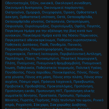
Οδοντοστοιχία
,
Όζον
,
οικιακά
,
Οικολογική συνείδηση
,
Οικονομική δυσπραγία
,
Οικονομικοί παράγοντες
,
Οιστρογόνα
,
Ομορφιά
,
Ονυχοφαγία
,
Όραση
,
Ορθοστατική
άσκηση
,
Ορθοστατική υπόταση
,
Οστά
,
Οστεοαρθρίτιδα
,
Οστεοαρθρίτιδα γόνατος
,
Οστεοπενία
,
Οστεοπόρωση
,
Οσφυαλγία
,
Ουρολοιμώξεις
,
Ουρολοίμωξη
,
Οφέλη
,
Παγετός
,
Παγκόσμια Ημέρα για την εξάλειψη της βίας κατά των
γυναικών
,
Παγκόσμια Ημέρα κατά της Νόσου Πάρκινσον
,
Παγκρεατικό αδενοκαρκίνωμα
,
Παθήσεις ουροποιητικού
,
Παθητικές Διατάσεις
,
Παιδί
,
Πανδημία
,
Πανικός
,
Παρακεταμόλη
,
Παραπληροφόρηση
,
Παυσίπονα
,
Παχυσαρκία
,
Πεπτική λειτουργία
,
Περιβαλλοντική Αντίληψη
,
Περπάτημα
,
Πίεση
,
Πινοσεμπρίνη
,
Πλαστική Χειρουργική
,
Πλάτη
,
Πνεύμονες
,
Πνευμονική θρομβοεμβολή
,
Πνευμονική
Ίνωση
,
Ποδηλασία
,
Ποδηλατικός τουρισμός
,
Πολιτική Υγείας
,
Πονόδοντος
,
Πόνοι περιόδου
,
Πονοκέφαλος
,
Πόνος
,
Πόνος
στα γόνατα
,
Πόνος στη μέση
,
Πόνος στην πλάτη
,
Πόνος στον
αυχένα
,
Πόσιμο νερό
,
Πράσινα λαχανικά
,
Πρεσβυωπία
,
Προβιοτικά
,
Προδιαβήτης
,
Προκαταλήψεις
,
Προπόνηση
,
Προπόνηση cardio
,
Προπονηση HIIT
,
Προπόνηση ολικής
σωματικής δόνησης
,
Προστασία
,
Πρόσωπο
,
Πρόωρος
θάνατος
,
Πυρετός
,
Πυρήνας
,
Ρήξη τενόντων του ώμου
,
Ρινικό
σπρέι
,
Ροχαλητό
,
Σάκχαρο
,
Σακχαρώδης Διαβήτης
,