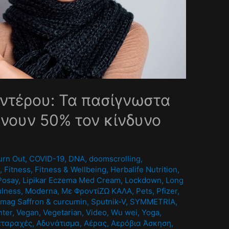
ντέρου: Τα πασίγνωστα
νουν 50% τον κίνδυνο
0
urn Out
,
COVID-19
,
DNA
,
doomscrolling
,
A
,
Fitness
,
Fitness & Wellbeing
,
Herbalife Nutrition
,
Posay
,
Lipikar Eczema Med Cream
,
Lockdown
,
Long
ulness
,
Moderna
,
Mε ΦροντίΖΩ ΚΑΛΑ
,
Pets
,
Pfizer
,
mag Saffron & curcumin
,
Sputnik-V
,
SYMMETRIA
,
nter
,
Vegan
,
Vegetarian
,
Video
,
Wu wei
,
Yoga
,
αταραχές
,
Αδυνάτισμα
,
Αέρας
,
Αερόβια Άσκηση
,