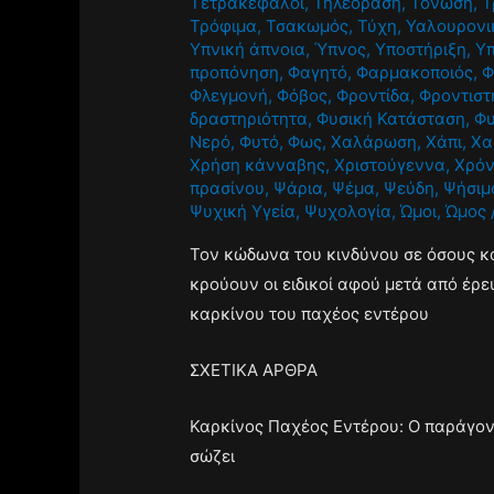
Τετρακέφαλοι
,
Τηλεόραση
,
Τόνωση
,
Τ
Τρόφιμα
,
Τσακωμός
,
Τύχη
,
Υαλουρονι
Υπνική άπνοια
,
Ύπνος
,
Υποστήριξη
,
Υ
προπόνηση
,
Φαγητό
,
Φαρμακοποιός
,
Φ
Φλεγμονή
,
Φόβος
,
Φροντίδα
,
Φροντιστ
δραστηριότητα
,
Φυσική Κατάσταση
,
Φυ
Νερό
,
Φυτό
,
Φως
,
Χαλάρωση
,
Χάπι
,
Χα
Χρήση κάνναβης
,
Χριστούγεννα
,
Χρόν
πρασίνου
,
Ψάρια
,
Ψέμα
,
Ψεύδη
,
Ψήσιμ
Ψυχική Υγεία
,
Ψυχολογία
,
Ώμοι
,
Ώμος
Τον κώδωνα του κινδύνου σε όσους 
κρούουν οι ειδικοί αφού μετά από έρ
καρκίνου του παχέος εντέρου
ΣΧΕΤΙΚΑ ΑΡΘΡΑ
Καρκίνος Παχέος Εντέρου: Ο παράγοντ
σώζει