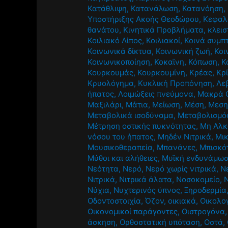
Κατάθλιψη
,
Κατανάλωση
,
Κατανόηση
,
Υποστήριξης Ακοής Θεοδώρου
,
Κεφαλ
θανάτου
,
Κινητικά Προβλήματα
,
κλεισ
Κοιλιακό Λίπος
,
Κοιλιακοί
,
Κοινά συμπ
Κοινωνικά δίκτυα
,
Κοινωνική ζωή
,
Κοι
Κοινωνικοποίηση
,
Κοκαϊνη
,
Κόπωση
,
Κ
Κουρκουμάς
,
Κουρκουμίνη
,
Κρέας
,
Κρ
Κρυολόγημα
,
Κυκλική Προπόνηση
,
Λε
ήπατος
,
Λοιμώξεις πνεύμονα
,
Μακρά 
Μαξιλάρι
,
Μάτια
,
Μείωση
,
Μέση
,
Μεση
Μεταβολικά ισοδύναμα
,
Μεταβολισμό
Μέτρηση οστικής πυκνότητας
,
Μη Αλκ
νόσου του ήπατος
,
Μηδέν Νιτρικά
,
Μι
Μουσικοθεραπεία
,
Μπανάνες
,
Μπισκό
Μύθοι και αλήθειες
,
Μυϊκή ενδυνάμω
Νεότητα
,
Νερό
,
Νερό χωρίς νιτρικά
,
Ν
Νιτρικά
,
Νιτρικά άλατα
,
Νοσοκομείο
,
Νύχια
,
Νυχτερινός ύπνος
,
Ξηροδερμία
Οδοντοστοιχία
,
Όζον
,
οικιακά
,
Οικολο
Οικονομικοί παράγοντες
,
Οιστρογόνα
άσκηση
,
Ορθοστατική υπόταση
,
Οστά
,