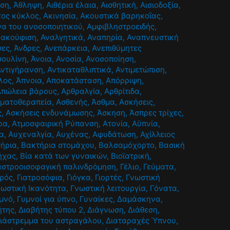
ηση
,
Άθληψη
,
Αιθέρια έλαια
,
Αισθητική
,
Αισιοδοξία
,
τος κύκλος
,
Ακινησία
,
Ακουστικά βαρηκοΐας
,
α του ανοσοποιητικού
,
Αμφιβληστροειδής
,
νακούφιση
,
Αναλγητικά
,
Αναπηρία
,
Αναπνευστική
σες
,
Άνδρες
,
Ανεπάρκεια
,
Ανεπιθύμητες
σουλίνη
,
Άνοια
,
Ανοσία
,
Ανοσοποίηση
,
Αντιγήρανση
,
Αντικαταθλιπτικά
,
Αντιμετώπιση
,
λος
,
Άπνοια
,
Αποκατάσταση
,
Απόρριψη
,
Απώλεια βάρους
,
Αρθραλγία
,
Αρθρίτιδα
,
ματοθεραπεία
,
Ασθενής
,
Άσθμα
,
Ασκήσεις
,
ς
,
Ασκήσεις ενδυνάμωσης
,
Άσκηση
,
Άσπρες τρίχες
,
ρα
,
Ατμοσφαιρική Ρύπανση
,
Ατονία
,
Αϋπνία
,
α
,
Αυχεναλγία
,
Αυχένας
,
Αφυδάτωση
,
Αχίλλειος
ήρια
,
Βακτήρια στομάχου
,
Βαλσαμόχορτο
,
Βασική
ήχας
,
Βία κατά των γυναικών
,
Βιοϊατρική
,
αστροοισοφαγική παλινδρόμηση
,
Γέλιο
,
Γεύματα
,
τρός
,
Γιατροσόφια
,
Γιόγκα
,
Γιορτές
,
Γνωστική
νωστική Ικανότητα
,
Γνωστική λειτουργία
,
Γόνατα
,
μνό
,
Γυμνοί για ύπνο
,
Γυναίκες
,
Δαμάσκηνα
,
ήτης
,
Διαβήτης τύπου 2
,
Διάγνωση
,
Διάθεση
,
ιάστρεμμα του αστραγάλου
,
Διαταραχές Ύπνου
,