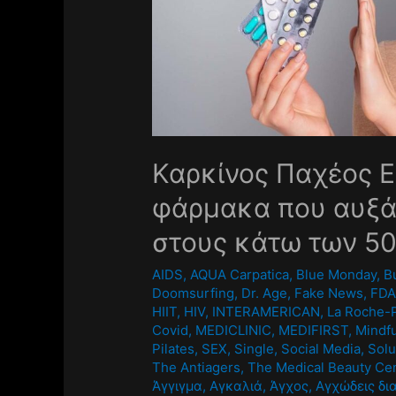
Καρκίνος Παχέος Ε
φάρμακα που αυξά
στους κάτω των 5
AIDS
,
AQUA Carpatica
,
Blue Monday
,
B
Doomsurfing
,
Dr. Age
,
Fake News
,
FD
HIIT
,
HIV
,
INTERAMERICAN
,
La Roche-
Covid
,
MEDICLINIC
,
MEDIFIRST
,
Mindf
Pilates
,
SEX
,
Single
,
Social Media
,
Solu
The Antiagers
,
The Medical Beauty Ce
Άγγιγμα
,
Αγκαλιά
,
Άγχος
,
Αγχώδεις δι