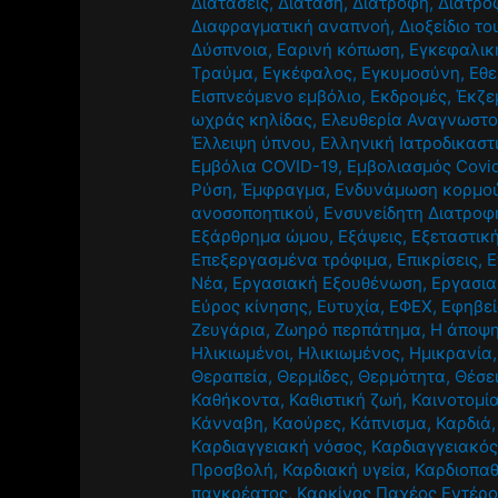
Διατάσεις
,
Διάταση
,
Διατροφή
,
Διατρο
Διαφραγματική αναπνοή
,
Διοξείδιο τ
Δύσπνοια
,
Εαρινή κόπωση
,
Εγκεφαλική
Τραύμα
,
Εγκέφαλος
,
Εγκυμοσύνη
,
Εθε
Εισπνεόμενο εμβόλιο
,
Εκδρομές
,
Έκζε
ωχράς κηλίδας
,
Ελευθερία Αναγνωστ
Έλλειψη ύπνου
,
Ελληνική Ιατροδικαστ
Εμβόλια COVID-19
,
Εμβολιασμός Covi
Ρύση
,
Έμφραγμα
,
Ενδυνάμωση κορμο
ανοσοποητικού
,
Ενσυνείδητη Διατροφ
Εξάρθρημα ώμου
,
Εξάψεις
,
Εξεταστικ
Επεξεργασμένα τρόφιμα
,
Επικρίσεις
,
Ε
Νέα
,
Εργασιακή Εξουθένωση
,
Εργασια
Εύρος κίνησης
,
Ευτυχία
,
ΕΦΕΧ
,
Εφηβε
Ζευγάρια
,
Ζωηρό περπάτημα
,
Η άποψη
Ηλικιωμένοι
,
Ηλικιωμένος
,
Ημικρανία
Θεραπεία
,
Θερμίδες
,
Θερμότητα
,
Θέσε
Καθήκοντα
,
Καθιστική ζωή
,
Καινοτομί
Κάνναβη
,
Καούρες
,
Κάπνισμα
,
Καρδιά
Καρδιαγγειακή νόσος
,
Καρδιαγγειακός
Προσβολή
,
Καρδιακή υγεία
,
Καρδιοπαθ
παγκρέατος
,
Καρκίνος Παχέος Εντέρ