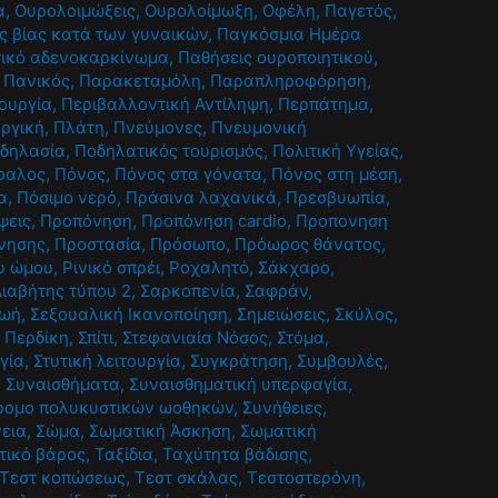
α
,
Ουρολοιμώξεις
,
Ουρολοίμωξη
,
Οφέλη
,
Παγετός
,
ς βίας κατά των γυναικών
,
Παγκόσμια Ημέρα
ικό αδενοκαρκίνωμα
,
Παθήσεις ουροποιητικού
,
,
Πανικός
,
Παρακεταμόλη
,
Παραπληροφόρηση
,
τουργία
,
Περιβαλλοντική Αντίληψη
,
Περπάτημα
,
υργική
,
Πλάτη
,
Πνεύμονες
,
Πνευμονική
δηλασία
,
Ποδηλατικός τουρισμός
,
Πολιτική Υγείας
,
φαλος
,
Πόνος
,
Πόνος στα γόνατα
,
Πόνος στη μέση
,
α
,
Πόσιμο νερό
,
Πράσινα λαχανικά
,
Πρεσβυωπία
,
ψεις
,
Προπόνηση
,
Προπόνηση cardio
,
Προπονηση
νησης
,
Προστασία
,
Πρόσωπο
,
Πρόωρος θάνατος
,
υ ώμου
,
Ρινικό σπρέι
,
Ροχαλητό
,
Σάκχαρο
,
ιαβήτης τύπου 2
,
Σαρκοπενία
,
Σαφράν
,
ζωή
,
Σεξουαλική Ικανοποίηση
,
Σημειώσεις
,
Σκύλος
,
 Περδίκη
,
Σπίτι
,
Στεφανιαία Νόσος
,
Στόμα
,
γία
,
Στυτική λειτουργία
,
Συγκράτηση
,
Συμβουλές
,
,
Συναισθήματα
,
Συναισθηματική υπερφαγία
,
ρομο πολυκυστικών ωοθηκών
,
Συνήθειες
,
εια
,
Σώμα
,
Σωματική Άσκηση
,
Σωματική
τικό βάρος
,
Ταξίδια
,
Ταχύτητα βάδισης
,
Τεστ κοπώσεως
,
Τεστ σκάλας
,
Τεστοστερόνη
,