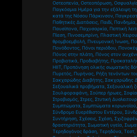
Οστεοπενία
,
Οστεοπόρωση
,
Οσφυαλγί
Παγκόσμια Ημέρα για την εξάλειψη τη
κατά της Νόσου Πάρκινσον
,
Παγκρεατ
Παθητικές Διατάσεις
,
Παιδί
,
Πανδημία
Παυσίπονα
,
Παχυσαρκία
,
Πεπτική λει
Πίεση
,
Πινοσεμπρίνη
,
Πλαστική Χειρο
θρομβοεμβολή
,
Πνευμονική Ίνωση
,
Πο
Πονόδοντος
,
Πόνοι περιόδου
,
Πονοκέ
Πόνος στην πλάτη
,
Πόνος στον αυχέν
Προβιοτικά
,
Προδιαβήτης
,
Προκαταλή
HIIT
,
Προπόνηση ολικής σωματικής δό
Πυρετός
,
Πυρήνας
,
Ρήξη τενόντων το
Σακχαρώδης Διαβήτης
,
Σακχαρώδης Δ
Σεξουαλικά προβήματα
,
Σεξουαλική 
Σουλφοραφάνη
,
Σούπερ ήρωες
,
Σοφία
Στραβισμός
,
Στρες
,
Στυτική Δυσλειτουρ
Συμπτώματα
,
Συμπτώματα κορωνοϊού
Σύνδρομο Ευερέθιστου Εντέρου
,
Σύνδ
Συντήρηση
,
Σχέσεις
,
Σχέση
,
Σχιζοφρέν
δραστηριότητα
,
Σωματική υγεία
,
Σωμα
Τερηδογόνος δράση
,
Τερηδόνα
,
Τεστ
,