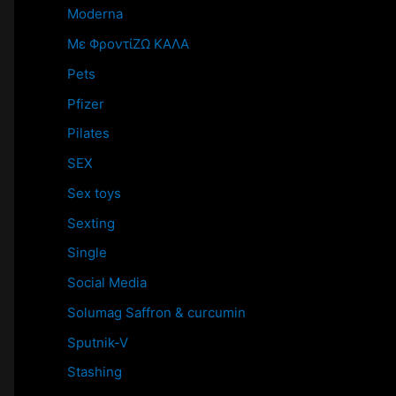
Moderna
Mε ΦροντίΖΩ ΚΑΛΑ
Pets
Pfizer
Pilates
SEX
Sex toys
Sexting
Single
Social Media
Solumag Saffron & curcumin
Sputnik-V
Stashing