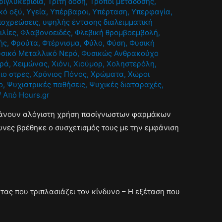
ριγλυκερίδια
,
Τρίτη δόση
,
Τρόποι μετάδοσης
,
κό οξύ
,
Υγεία
,
Υπέρβαροι
,
Υπέρταση
,
Υπερφαγία
,
ποχρεώσεις
,
υψηλής έντασης διαλειμματική
ιλίες
,
Φλαβονοειδές
,
Φλεβική θρομβοεμβολή
,
ής
,
Φρούτα
,
Φτέρνισμα
,
Φύλο
,
Φύση
,
Φυσική
σικό Μεταλλικό Νερό
,
Φυσικώς Ανθρακούχο
ρά
,
Χειμώνας
,
Χιόνι
,
Χιούμορ
,
Χοληστερόλη
,
ιο στρες
,
Χρόνιος Πόνος
,
Χρώματα
,
Χώροι
ο
,
Ψυχιατρικές παθήσεις
,
Ψυχικές διαταραχές
,
/ Από
Hours.gr
κάνουν αλόγιστη χρήση πασίγνωστων φαρμάκων
ευνες βρέθηκε ο συσχετισμός τους με την εμφάνιση
ας που τριπλασιάζει τον κίνδυνο – Η εξέταση που