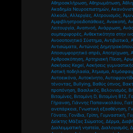
Αθηροσκλήρωση
,
Αθηρωμάτωση
,
Άθλ
Ακαδημία Νευροεπιστημών
,
Ακανόνισ
Αλκοόλ
,
Αλλεργίες
,
Αλτρουισμός
,
Άμυν
Αμφιβληστροειδοπάθειες
,
Ανακοπή
,
Α
Λειτουργία
,
Αναπνοή
,
Ανάρρωση
,
Ανά
συμπεριφορές
,
Ανθεκτικότητα στην ιν
Ανοσοποιητικό Σύστημα
,
Αντιβιοτικά
,
Αντισώματα
,
Αντώνιος Δημητρακόπου
Αποσυμφορητικό σπρέι
,
Αποτρίχωση
,
Αρθροσκόπηση
,
Αρτηριακή Πίεση
,
Αρω
Ασκήσεις Kegel
,
Ασκήσεις γυμναστική
Αστική ποδηλασία
,
Άτμισμα
,
Ατμόσφαι
Αυτοεικόνα
,
Αυτοκίνητο
,
Αυτοφροντίδ
τένοντας
,
Βullying
,
Βαθύς ύπνος
,
Βακτ
προπόνηση
,
Βασιλικός
,
Βελονισμός
,
Β
Βιταμίνες
,
Βιταμίνη D
,
Βιταμίνη Β12
,
Γ
Γήρανση
,
Γιάννης Παπανικολάου
,
Για
ανεπάρκεια
,
Γνωστική εξασθένηση
,
Γ
Γόνατο
,
Γονίδια
,
Γρίπη
,
Γυμναστική
,
Γυ
Δείκτης Μάζας Σώματος
,
Δέρμα
,
Διαβ
Διαλειμματική νηστεία
,
Διαλογισμός
,
Δ