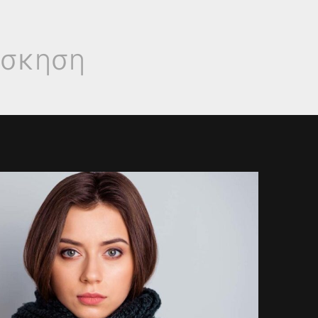
άσκηση