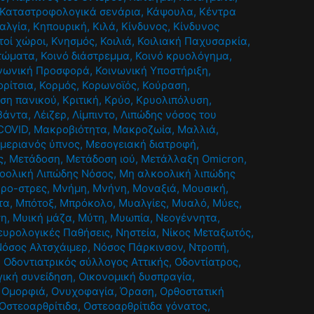
Καταστροφολογικά σενάρια
,
Κάψουλα
,
Κέντρα
αλγία
,
Κηπουρική
,
Κιλά
,
Κίνδυνος
,
Κίνδυνος
τοί χώροι
,
Κνησμός
,
Κοιλιά
,
Κοιλιακή Παχυσαρκία
,
τώματα
,
Κοινό διάστρεμμα
,
Κοινό κρυολόγημα
,
νωνική Προσφορά
,
Κοινωνική Υποστήριξη
,
ορίτσια
,
Κορμός
,
Κορωνοϊός
,
Κούραση
,
ίση πανικού
,
Κριτική
,
Κρύο
,
Κρυολιπόλυση
,
βάντα
,
Λέιζερ
,
Λίμπιντο
,
Λιπώδης νόσος του
COVID
,
Μακροβιότητα
,
Μακροζωία
,
Μαλλιά
,
μεριανός ύπνος
,
Μεσογειακή διατροφή
,
ς
,
Μετάδοση
,
Μετάδοση ιού
,
Μετάλλαξη Omicron
,
οολική Λιπώδης Νόσος
,
Μη αλκοολική λιπώδης
κρο-στρες
,
Μνήμη
,
Μνήνη
,
Μοναξιά
,
Μουσική
,
τα
,
Μπότοξ
,
Μπρόκολο
,
Μυαλγίες
,
Μυαλό
,
Μύες
,
ση
,
Μυική μάζα
,
Μύτη
,
Μυωπία
,
Νεογέννητα
,
ευρολογικές Παθήσεις
,
Νηστεία
,
Νίκος Μεταξωτός
,
Νόσος Αλτσχάιμερ
,
Νόσος Πάρκινσον
,
Ντροπή
,
,
Οδοντιατρικός σύλλογος Αττικής
,
Οδοντίατρος
,
γική συνείδηση
,
Οικονομική δυσπραγία
,
,
Ομορφιά
,
Ονυχοφαγία
,
Όραση
,
Ορθοστατική
Οστεοαρθρίτιδα
,
Οστεοαρθρίτιδα γόνατος
,