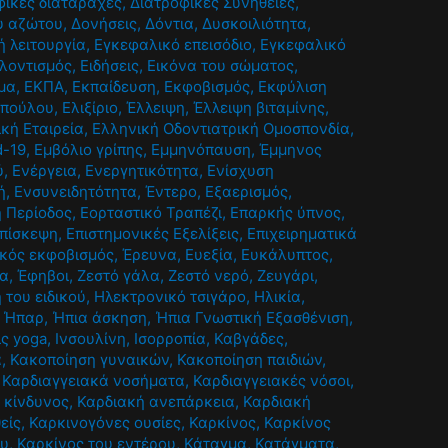
φικές διαταραχές
,
Διατροφικές Συνήθειες
,
ου αζώτου
,
Δονήσεις
,
Δόντια
,
Δυσκοιλιότητα
,
 λειτουργία
,
Εγκεφαλικό επεισόδιο
,
Εγκεφαλικό
λοντισμός
,
Ειδήσεις
,
Εικόνα του σώματος
,
μα
,
ΕΚΠΑ
,
Εκπαίδευση
,
Εκφοβισμός
,
Εκφύλιση
οπούλου
,
Ελιξίριο
,
Έλλειψη
,
Έλλειψη βιταμίνης
,
ική Εταιρεία
,
Ελληνική Οδοντιατρική Ομοσπονδία
,
d-19
,
Εμβόλιο γρίπης
,
Εμμηνόπαυση
,
Έμμηνος
ύ
,
Ενέργεια
,
Ενεργητικότητα
,
Ενίσχυση
ή
,
Ενσυνειδητότητα
,
Έντερο
,
Εξαερισμός
,
ή Περίοδος
,
Εορταστικό Τραπέζι
,
Επαρκής ύπνος
,
πίσκεψη
,
Επιστημονικές Εξελίξεις
,
Επιχειρηματικά
κός εκφοβισμός
,
Έρευνα
,
Ευεξία
,
Ευκάλυπτος
,
ία
,
Έφηβοι
,
Ζεστό γάλα
,
Ζεστό νερό
,
Ζευγάρι
,
 του ειδικού
,
Ηλεκτρονικό τσιγάρο
,
Ηλικία
,
,
Ήπαρ
,
Ήπια άσκηση
,
Ήπια Γνωστική Εξασθένιση
,
ις yoga
,
Ινσουλίνη
,
Ισορροπία
,
Καβγάδες
,
α
,
Κακοποίηση γυναικών
,
Κακοποίηση παιδιών
,
,
Καρδιαγγειακά νοσήματα
,
Καρδιαγγειακές νόσοι
,
 κίνδυνος
,
Καρδιακή ανεπάρκεια
,
Καρδιακή
είς
,
Καρκινογόνες ουσίες
,
Καρκίνος
,
Καρκίνος
ου
,
Καρκίνος του εντέρου
,
Κάταγμα
,
Κατάγματα
,