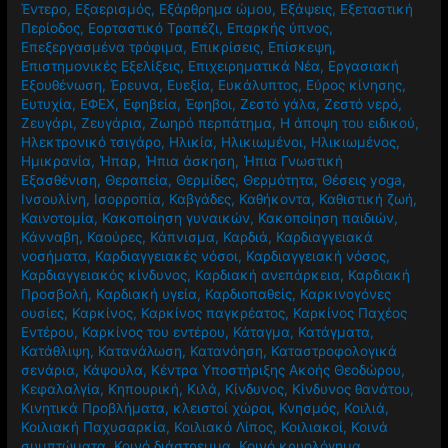
Έντερο
,
Εξαερισμός
,
Εξάρθρημα ώμου
,
Εξάψεις
,
Εξεταστική
Περίοδος
,
Εορταστικό Τραπέζι
,
Επαρκής ύπνος
,
Επεξεργασμένα τρόφιμα
,
Επικρίσεις
,
Επίσκεψη
,
Επιστημονικές Εξελίξεις
,
Επιχειρηματικά Νέα
,
Εργασιακή
Εξουθένωση
,
Έρευνα
,
Ευεξία
,
Ευκάλυπτος
,
Εύρος κίνησης
,
Ευτυχία
,
ΕΦΕΧ
,
Εφηβεία
,
Έφηβοι
,
Ζεστό γάλα
,
Ζεστό νερό
,
Ζευγάρι
,
Ζευγάρια
,
Ζωηρό περπάτημα
,
Η άποψη του ειδικού
,
Ηλεκτρονικό τσιγάρο
,
Ηλικία
,
Ηλικιωμένοι
,
Ηλικιωμένος
,
Ημικρανία
,
Ήπαρ
,
Ήπια άσκηση
,
Ήπια Γνωστική
Εξασθένιση
,
Θεραπεία
,
Θερμίδες
,
Θερμότητα
,
Θέσεις yoga
,
Ινσουλίνη
,
Ισορροπία
,
Καβγάδες
,
Καθήκοντα
,
Καθιστική ζωή
,
Καινοτομία
,
Κακοποίηση γυναικών
,
Κακοποίηση παιδιών
,
Κάνναβη
,
Καούρες
,
Κάπνισμα
,
Καρδιά
,
Καρδιαγγειακά
νοσήματα
,
Καρδιαγγειακές νόσοι
,
Καρδιαγγειακή νόσος
,
Καρδιαγγειακός κίνδυνος
,
Καρδιακή ανεπάρκεια
,
Καρδιακή
Προσβολή
,
Καρδιακή υγεία
,
Καρδιοπαθείς
,
Καρκινογόνες
ουσίες
,
Καρκίνος
,
Καρκίνος παγκρέατος
,
Καρκίνος Παχέος
Εντέρου
,
Καρκίνος του εντέρου
,
Κάταγμα
,
Κατάγματα
,
Κατάθλιψη
,
Κατανάλωση
,
Κατανόηση
,
Καταστροφολογικά
σενάρια
,
Κάψουλα
,
Κέντρα Υποστήριξης Ακοής Θεοδώρου
,
Κεφαλαλγία
,
Κηπουρική
,
Κιλά
,
Κίνδυνος
,
Κίνδυνος θανάτου
,
Κινητικά Προβλήματα
,
κλειστοί χώροι
,
Κνησμός
,
Κοιλιά
,
Κοιλιακή Παχυσαρκία
,
Κοιλιακό Λίπος
,
Κοιλιακοί
,
Κοινά
συμπτώματα
,
Κοινό διάστρεμμα
,
Κοινό κρυολόγημα
,