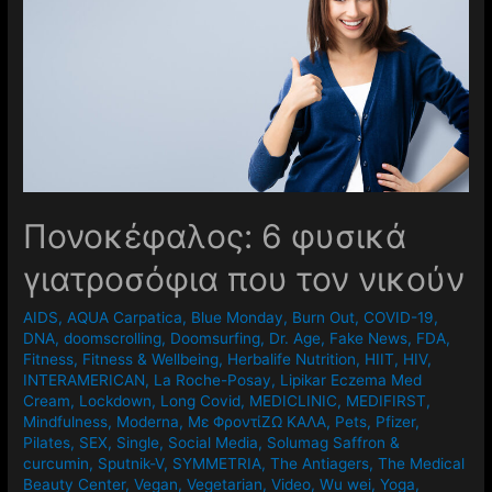
Πονοκέφαλος: 6 φυσικά
γιατροσόφια που τον νικούν
AIDS
,
AQUA Carpatica
,
Blue Monday
,
Burn Out
,
COVID-19
,
DNA
,
doomscrolling
,
Doomsurfing
,
Dr. Age
,
Fake News
,
FDA
,
Fitness
,
Fitness & Wellbeing
,
Herbalife Nutrition
,
HIIT
,
HIV
,
INTERAMERICAN
,
La Roche-Posay
,
Lipikar Eczema Med
Cream
,
Lockdown
,
Long Covid
,
MEDICLINIC
,
MEDIFIRST
,
Mindfulness
,
Moderna
,
Mε ΦροντίΖΩ ΚΑΛΑ
,
Pets
,
Pfizer
,
Pilates
,
SEX
,
Single
,
Social Media
,
Solumag Saffron &
curcumin
,
Sputnik-V
,
SYMMETRIA
,
The Antiagers
,
The Medical
Beauty Center
,
Vegan
,
Vegetarian
,
Video
,
Wu wei
,
Yoga
,