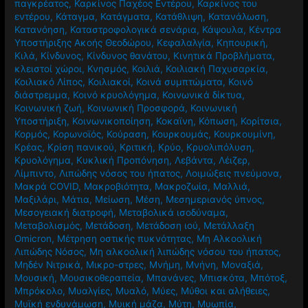
παγκρέατος
,
Καρκίνος Παχέος Εντέρου
,
Καρκίνος του
εντέρου
,
Κάταγμα
,
Κατάγματα
,
Κατάθλιψη
,
Κατανάλωση
,
Κατανόηση
,
Καταστροφολογικά σενάρια
,
Κάψουλα
,
Κέντρα
Υποστήριξης Ακοής Θεοδώρου
,
Κεφαλαλγία
,
Κηπουρική
,
Κιλά
,
Κίνδυνος
,
Κίνδυνος θανάτου
,
Κινητικά Προβλήματα
,
κλειστοί χώροι
,
Κνησμός
,
Κοιλιά
,
Κοιλιακή Παχυσαρκία
,
Κοιλιακό Λίπος
,
Κοιλιακοί
,
Κοινά συμπτώματα
,
Κοινό
διάστρεμμα
,
Κοινό κρυολόγημα
,
Κοινωνικά δίκτυα
,
Κοινωνική ζωή
,
Κοινωνική Προσφορά
,
Κοινωνική
Υποστήριξη
,
Κοινωνικοποίηση
,
Κοκαϊνη
,
Κόπωση
,
Κορίτσια
,
Κορμός
,
Κορωνοϊός
,
Κούραση
,
Κουρκουμάς
,
Κουρκουμίνη
,
Κρέας
,
Κρίση πανικού
,
Κριτική
,
Κρύο
,
Κρυολιπόλυση
,
Κρυολόγημα
,
Κυκλική Προπόνηση
,
Λεβάντα
,
Λέιζερ
,
Λίμπιντο
,
Λιπώδης νόσος του ήπατος
,
Λοιμώξεις πνεύμονα
,
Μακρά COVID
,
Μακροβιότητα
,
Μακροζωία
,
Μαλλιά
,
Μαξιλάρι
,
Μάτια
,
Μείωση
,
Μέση
,
Μεσημεριανός ύπνος
,
Μεσογειακή διατροφή
,
Μεταβολικά ισοδύναμα
,
Μεταβολισμός
,
Μετάδοση
,
Μετάδοση ιού
,
Μετάλλαξη
Omicron
,
Μέτρηση οστικής πυκνότητας
,
Μη Αλκοολική
Λιπώδης Νόσος
,
Μη αλκοολική λιπώδης νόσου του ήπατος
,
Μηδέν Νιτρικά
,
Μικρο-στρες
,
Μνήμη
,
Μνήνη
,
Μοναξιά
,
Μουσική
,
Μουσικοθεραπεία
,
Μπανάνες
,
Μπισκότα
,
Μπότοξ
,
Μπρόκολο
,
Μυαλγίες
,
Μυαλό
,
Μύες
,
Μύθοι και αλήθειες
,
Μυϊκή ενδυνάμωση
,
Μυική μάζα
,
Μύτη
,
Μυωπία
,