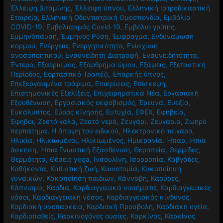
Έλλειψη βιταμίνης
,
Έλλειψη ύπνου
,
Ελληνική Ιατροδικαστική
Εταιρεία
,
Ελληνική Οδοντιατρική Ομοσπονδία
,
Εμβόλια
COVID-19
,
Εμβολιασμός Covid-19
,
Εμβόλιο γρίπης
,
Εμμηνόπαυση
,
Έμμηνος Ρύση
,
Έμφραγμα
,
Ενδυνάμωση
κορμού
,
Ενέργεια
,
Ενεργητικότητα
,
Ενίσχυση
ανοσοποητικού
,
Ενσυνείδητη Διατροφή
,
Ενσυνειδητότητα
,
Έντερο
,
Εξαερισμός
,
Εξάρθρημα ώμου
,
Εξάψεις
,
Εξεταστική
Περίοδος
,
Εορταστικό Τραπέζι
,
Επαρκής ύπνος
,
Επεξεργασμένα τρόφιμα
,
Επικρίσεις
,
Επίσκεψη
,
Επιστημονικές Εξελίξεις
,
Επιχειρηματικά Νέα
,
Εργασιακή
Εξουθένωση
,
Εργασιακός εκφοβισμός
,
Έρευνα
,
Ευεξία
,
Ευκάλυπτος
,
Εύρος κίνησης
,
Ευτυχία
,
ΕΦΕΧ
,
Εφηβεία
,
Έφηβοι
,
Ζεστό γάλα
,
Ζεστό νερό
,
Ζευγάρι
,
Ζευγάρια
,
Ζωηρό
περπάτημα
,
Η άποψη του ειδικού
,
Ηλεκτρονικό τσιγάρο
,
Ηλικία
,
Ηλικιωμένοι
,
Ηλικιωμένος
,
Ημικρανία
,
Ήπαρ
,
Ήπια
άσκηση
,
Ήπια Γνωστική Εξασθένιση
,
Θεραπεία
,
Θερμίδες
,
Θερμότητα
,
Θέσεις yoga
,
Ινσουλίνη
,
Ισορροπία
,
Καβγάδες
,
Καθήκοντα
,
Καθιστική ζωή
,
Καινοτομία
,
Κακοποίηση
γυναικών
,
Κακοποίηση παιδιών
,
Κάνναβη
,
Καούρες
,
Κάπνισμα
,
Καρδιά
,
Καρδιαγγειακά νοσήματα
,
Καρδιαγγειακές
νόσοι
,
Καρδιαγγειακή νόσος
,
Καρδιαγγειακός κίνδυνος
,
Καρδιακή ανεπάρκεια
,
Καρδιακή Προσβολή
,
Καρδιακή υγεία
,
Καρδιοπαθείς
,
Καρκινογόνες ουσίες
,
Καρκίνος
,
Καρκίνος