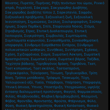
θάνατος
,
Πυρετός
,
Πυρήνας
,
Ρήξη τενόντων του ώμου
,
Ρινικό
σπρέι
,
Ροχαλητό
,
Σάκχαρο
,
Σακχαρώδης Διαβήτης
,
Σακχαρώδης Διαβήτης τύπου 2
,
Σαρκοπενία
,
Σαφράν
,
Σεξουαλικά προβήματα
,
Σεξουαλική ζωή
,
Σεξουαλική
Ικανοποίηση
,
Σημειώσεις
,
Σκύλος
,
Σουλφοραφάνη
,
Σούπερ
ήρωες
,
Σοφία Περδίκη
,
Σπίτι
,
Στεφανιαία Νόσος
,
Στόμα
,
Στραβισμός
,
Στρες
,
Στυτική Δυσλειτουργία
,
Στυτική
λειτουργία
,
Συγκράτηση
,
Συμβουλές
,
Συμπτώματα
,
Συμπτώματα κορωνοϊού
,
Συναισθήματα
,
Συναισθηματική
υπερφαγία
,
Σύνδρομο Ευερέθιστου Εντέρου
,
Σύνδρομο
πολυκυστικών ωοθηκών
,
Συνήθειες
,
Συντήρηση
,
Σχέσεις
,
Σχέση
,
Σχιζοφρένεια
,
Σώμα
,
Σωματική Άσκηση
,
Σωματική
δραστηριότητα
,
Σωματική υγεία
,
Σωματικό βάρος
,
Ταξίδια
,
Ταχύτητα βάδισης
,
Τερηδογόνος δράση
,
Τερηδόνα
,
Τεστ
,
Τεστ κοπώσεως
,
Τεστ σκάλας
,
Τεστοστερόνη
,
Τετρακέφαλοι
,
Τηλεόραση
,
Τόνωση
,
Τριγλυκερίδια
,
Τρίτη
δόση
,
Τρόποι μετάδοσης
,
Τρόφιμα
,
Τσακωμός
,
Τύχη
,
Υαλουρονικό οξύ
,
Υγεία
,
Υπέρβαροι
,
Υπέρταση
,
Υπερφαγία
,
Υπνική άπνοια
,
Ύπνος
,
Υποστήριξη
,
Υποχρεώσεις
,
υψηλής
έντασης διαλειμματική προπόνηση
,
Φαγητό
,
Φαρμακοποιός
,
Φιλίες
,
Φλαβονοειδές
,
Φλεβική θρομβοεμβολή
,
Φλεγμονή
,
Φόβος
,
Φροντίδα
,
Φροντιστής
,
Φρούτα
,
Φτέρνισμα
,
Φύλο
,
Φύση
,
Φυσική δραστηριότητα
,
Φυσική Κατάσταση
,
Φυσικό