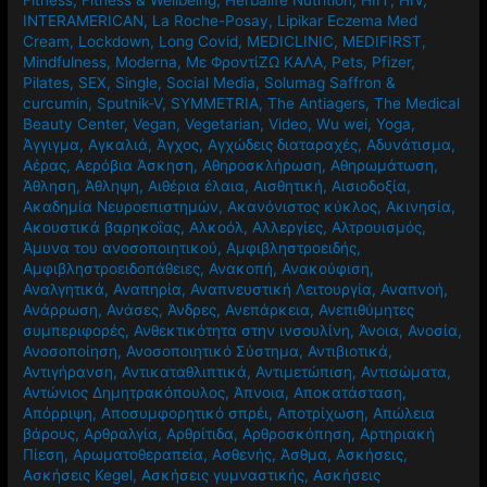
INTERAMERICAN
,
La Roche-Posay
,
Lipikar Eczema Med
Cream
,
Lockdown
,
Long Covid
,
MEDICLINIC
,
MEDIFIRST
,
Mindfulness
,
Moderna
,
Mε ΦροντίΖΩ ΚΑΛΑ
,
Pets
,
Pfizer
,
Pilates
,
SEX
,
Single
,
Social Media
,
Solumag Saffron &
curcumin
,
Sputnik-V
,
SYMMETRIA
,
The Antiagers
,
The Medical
Beauty Center
,
Vegan
,
Vegetarian
,
Video
,
Wu wei
,
Yoga
,
Άγγιγμα
,
Αγκαλιά
,
Άγχος
,
Αγχώδεις διαταραχές
,
Αδυνάτισμα
,
Αέρας
,
Αερόβια Άσκηση
,
Αθηροσκλήρωση
,
Αθηρωμάτωση
,
Άθληση
,
Άθληψη
,
Αιθέρια έλαια
,
Αισθητική
,
Αισιοδοξία
,
Ακαδημία Νευροεπιστημών
,
Ακανόνιστος κύκλος
,
Ακινησία
,
Ακουστικά βαρηκοΐας
,
Αλκοόλ
,
Αλλεργίες
,
Αλτρουισμός
,
Άμυνα του ανοσοποιητικού
,
Αμφιβληστροειδής
,
Αμφιβληστροειδοπάθειες
,
Ανακοπή
,
Ανακούφιση
,
Αναλγητικά
,
Αναπηρία
,
Αναπνευστική Λειτουργία
,
Αναπνοή
,
Ανάρρωση
,
Ανάσες
,
Άνδρες
,
Ανεπάρκεια
,
Ανεπιθύμητες
συμπεριφορές
,
Ανθεκτικότητα στην ινσουλίνη
,
Άνοια
,
Ανοσία
,
Ανοσοποίηση
,
Ανοσοποιητικό Σύστημα
,
Αντιβιοτικά
,
Αντιγήρανση
,
Αντικαταθλιπτικά
,
Αντιμετώπιση
,
Αντισώματα
,
Αντώνιος Δημητρακόπουλος
,
Άπνοια
,
Αποκατάσταση
,
Απόρριψη
,
Αποσυμφορητικό σπρέι
,
Αποτρίχωση
,
Απώλεια
βάρους
,
Αρθραλγία
,
Αρθρίτιδα
,
Αρθροσκόπηση
,
Αρτηριακή
Πίεση
,
Αρωματοθεραπεία
,
Ασθενής
,
Άσθμα
,
Ασκήσεις
,
Ασκήσεις Kegel
,
Ασκήσεις γυμναστικής
,
Ασκήσεις