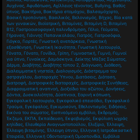
Αυχένας
,
Αφυδάτωση
,
Αχίλλειος τένοντας
,
Βullying
,
Βαθύς
ύπνος
,
Βακτήρια
,
Βακτήρια στομάχου
,
Βαλσαμόχορτο
,
Βασική προπόνηση
,
Βασιλικός
,
Βελονισμός
,
Βήχας
,
Βία κατά
των γυναικών
,
Βιοϊατρική
,
Βιταμίνες
,
Βιταμίνη D
,
Βιταμίνη
Β12
,
Γαστροοισοφαγική παλινδρόμηση
,
Γέλιο
,
Γεύματα
,
Γήρανση
,
Γιάννης Παπανικολάου
,
Γιατρός
,
Γιατροσόφια
,
Γιόγκα
,
Γιορτές
,
Γνωστική ανεπάρκεια
,
Γνωστική
εξασθένηση
,
Γνωστική Ικανότητα
,
Γνωστική λειτουργία
,
Γόνατα
,
Γόνατο
,
Γονίδια
,
Γρίπη
,
Γυμναστική
,
Γυμνό
,
Γυμνοί
για ύπνο
,
Γυναίκες
,
Δαμάσκηνα
,
Δείκτης Μάζας Σώματος
,
Δέρμα
,
Διαβήτης
,
Διαβήτης τύπου 2
,
Διάγνωση
,
Διάθεση
,
Διαλειμματική νηστεία
,
Διαλογισμός
,
Διάστρεμμα του
αστραγάλου
,
Διαταραχές Ύπνου
,
Διατάσεις
,
Διάταση
,
Διατροφή
,
Διατροφικές διαταραχές
,
Διατροφικές Συνήθειες
,
Διαφραγματική αναπνοή
,
Διοξείδιο του αζώτου
,
Δονήσεις
,
Δόντια
,
Δυσκοιλιότητα
,
Δύσπνοια
,
Εαρινή κόπωση
,
Εγκεφαλική λειτουργία
,
Εγκεφαλικό επεισόδιο
,
Εγκεφαλικό
Τραύμα
,
Εγκέφαλος
,
Εγκυμοσύνη
,
Εθελοντισμός
,
Ειδήσεις
,
Εικόνα του σώματος
,
Εισπνεόμενο εμβόλιο
,
Εκδρομές
,
Έκζεμα
,
ΕΚΠΑ
,
Εκπαίδευση
,
Εκφοβισμός
,
Εκφύλιση ωχράς
κηλίδας
,
Ελευθερία Αναγνωστοπούλου
,
Ελιξίριο
,
Έλλειψη
,
Έλλειψη βιταμίνης
,
Έλλειψη ύπνου
,
Ελληνική Ιατροδικαστική
Εταιρεία
,
Ελληνική Οδοντιατρική Ομοσπονδία
,
Εμβόλια