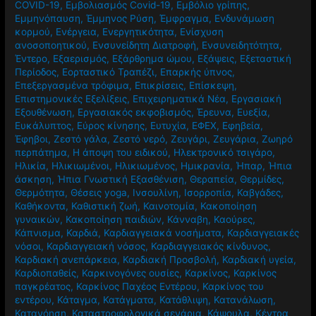
COVID-19
,
Εμβολιασμός Covid-19
,
Εμβόλιο γρίπης
,
Εμμηνόπαυση
,
Έμμηνος Ρύση
,
Έμφραγμα
,
Ενδυνάμωση
κορμού
,
Ενέργεια
,
Ενεργητικότητα
,
Ενίσχυση
ανοσοποητικού
,
Ενσυνείδητη Διατροφή
,
Ενσυνειδητότητα
,
Έντερο
,
Εξαερισμός
,
Εξάρθρημα ώμου
,
Εξάψεις
,
Εξεταστική
Περίοδος
,
Εορταστικό Τραπέζι
,
Επαρκής ύπνος
,
Επεξεργασμένα τρόφιμα
,
Επικρίσεις
,
Επίσκεψη
,
Επιστημονικές Εξελίξεις
,
Επιχειρηματικά Νέα
,
Εργασιακή
Εξουθένωση
,
Εργασιακός εκφοβισμός
,
Έρευνα
,
Ευεξία
,
Ευκάλυπτος
,
Εύρος κίνησης
,
Ευτυχία
,
ΕΦΕΧ
,
Εφηβεία
,
Έφηβοι
,
Ζεστό γάλα
,
Ζεστό νερό
,
Ζευγάρι
,
Ζευγάρια
,
Ζωηρό
περπάτημα
,
Η άποψη του ειδικού
,
Ηλεκτρονικό τσιγάρο
,
Ηλικία
,
Ηλικιωμένοι
,
Ηλικιωμένος
,
Ημικρανία
,
Ήπαρ
,
Ήπια
άσκηση
,
Ήπια Γνωστική Εξασθένιση
,
Θεραπεία
,
Θερμίδες
,
Θερμότητα
,
Θέσεις yoga
,
Ινσουλίνη
,
Ισορροπία
,
Καβγάδες
,
Καθήκοντα
,
Καθιστική ζωή
,
Καινοτομία
,
Κακοποίηση
γυναικών
,
Κακοποίηση παιδιών
,
Κάνναβη
,
Καούρες
,
Κάπνισμα
,
Καρδιά
,
Καρδιαγγειακά νοσήματα
,
Καρδιαγγειακές
νόσοι
,
Καρδιαγγειακή νόσος
,
Καρδιαγγειακός κίνδυνος
,
Καρδιακή ανεπάρκεια
,
Καρδιακή Προσβολή
,
Καρδιακή υγεία
,
Καρδιοπαθείς
,
Καρκινογόνες ουσίες
,
Καρκίνος
,
Καρκίνος
παγκρέατος
,
Καρκίνος Παχέος Εντέρου
,
Καρκίνος του
εντέρου
,
Κάταγμα
,
Κατάγματα
,
Κατάθλιψη
,
Κατανάλωση
,
Κατανόηση
,
Καταστροφολογικά σενάρια
,
Κάψουλα
,
Κέντρα