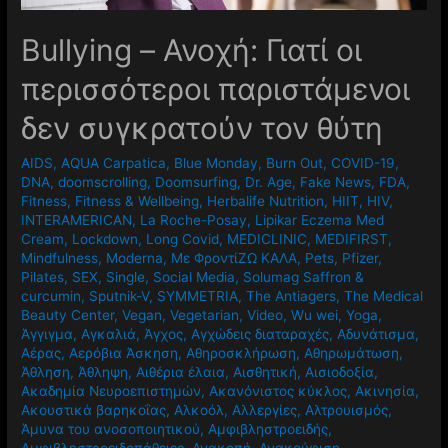
Βullying – Ανοχή: Γιατί οι
περισσότεροι παριστάμενοι
δεν συγκρατούν τον θύτη
AIDS
,
AQUA Carpatica
,
Blue Monday
,
Burn Out
,
COVID-19
,
DNA
,
doomscrolling
,
Doomsurfing
,
Dr. Age
,
Fake News
,
FDA
,
Fitness
,
Fitness & Wellbeing
,
Herbalife Nutrition
,
HIIT
,
HIV
,
INTERAMERICAN
,
La Roche-Posay
,
Lipikar Eczema Med
Cream
,
Lockdown
,
Long Covid
,
MEDICLINIC
,
MEDIFIRST
,
Mindfulness
,
Moderna
,
Mε ΦροντίΖΩ ΚΑΛΑ
,
Pets
,
Pfizer
,
Pilates
,
SEX
,
Single
,
Social Media
,
Solumag Saffron &
curcumin
,
Sputnik-V
,
SYMMETRIA
,
The Antiagers
,
The Medical
Beauty Center
,
Vegan
,
Vegetarian
,
Video
,
Wu wei
,
Yoga
,
Άγγιγμα
,
Αγκαλιά
,
Άγχος
,
Αγχώδεις διαταραχές
,
Αδυνάτισμα
,
Αέρας
,
Αερόβια Άσκηση
,
Αθηροσκλήρωση
,
Αθηρωμάτωση
,
Άθληση
,
Άθληψη
,
Αιθέρια έλαια
,
Αισθητική
,
Αισιοδοξία
,
Ακαδημία Νευροεπιστημών
,
Ακανόνιστος κύκλος
,
Ακινησία
,
Ακουστικά βαρηκοΐας
,
Αλκοόλ
,
Αλλεργίες
,
Αλτρουισμός
,
Άμυνα του ανοσοποιητικού
,
Αμφιβληστροειδής
,
Αμφιβληστροειδοπάθειες
,
Ανακοπή
,
Ανακούφιση
,