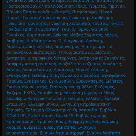
γυναικών
,
Βιοϊατρική
,
Βιταμίνες
,
Βιταμίνη D
,
Βιταμίνη Β12
,
Γαστροοισοφαγική παλινδρόμηση
,
Γέλιο
,
Γεύματα
,
Γήρανση
,
Γιάννης Παπανικολάου
,
Γιατρός
,
Γιατροσόφια
,
Γιόγκα
,
Γιορτές
,
Γνωστική ανεπάρκεια
,
Γνωστική εξασθένηση
,
Γνωστική Ικανότητα
,
Γνωστική λειτουργία
,
Γόνατα
,
Γόνατο
,
Γονίδια
,
Γρίπη
,
Γυμναστική
,
Γυμνό
,
Γυμνοί για ύπνο
,
Γυναίκες
,
Δαμάσκηνα
,
Δείκτης Μάζας Σώματος
,
Δέρμα
,
Διαβήτης
,
Διαβήτης τύπου 2
,
Διάγνωση
,
Διάθεση
,
Διαλειμματική νηστεία
,
Διαλογισμός
,
Διάστρεμμα του
αστραγάλου
,
Διαταραχές Ύπνου
,
Διατάσεις
,
Διάταση
,
Διατροφή
,
Διατροφικές διαταραχές
,
Διατροφικές Συνήθειες
,
Διαφραγματική αναπνοή
,
Διοξείδιο του αζώτου
,
Δονήσεις
,
Δόντια
,
Δυσκοιλιότητα
,
Δύσπνοια
,
Εαρινή κόπωση
,
Εγκεφαλική λειτουργία
,
Εγκεφαλικό επεισόδιο
,
Εγκεφαλικό
Τραύμα
,
Εγκέφαλος
,
Εγκυμοσύνη
,
Εθελοντισμός
,
Ειδήσεις
,
Εικόνα του σώματος
,
Εισπνεόμενο εμβόλιο
,
Εκδρομές
,
Έκζεμα
,
ΕΚΠΑ
,
Εκπαίδευση
,
Εκφύλιση ωχράς κηλίδας
,
Ελευθερία Αναγνωστοπούλου
,
Ελιξίριο
,
Έλλειψη
,
Έλλειψη
βιταμίνης
,
Έλλειψη ύπνου
,
Ελληνική Ιατροδικαστική
Εταιρεία
,
Ελληνική Οδοντιατρική Ομοσπονδία
,
Εμβόλια
COVID-19
,
Εμβολιασμός Covid-19
,
Εμβόλιο γρίπης
,
Εμμηνόπαυση
,
Έμμηνος Ρύση
,
Έμφραγμα
,
Ενδυνάμωση
κορμού
,
Ενέργεια
,
Ενεργητικότητα
,
Ενίσχυση
ανοσοποητικού
,
Ενσυνείδητη Διατροφή
,
Ενσυνειδητότητα
,