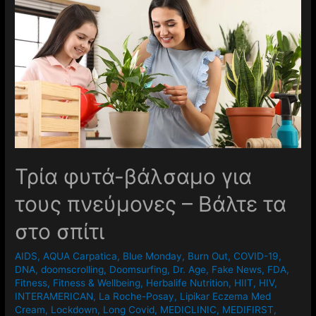
Τρία φυτά-βάλσαμο για
τους πνεύμονες – Βάλτε τα
στο σπίτι
AIDS
,
AQUA Carpatica
,
Blue Monday
,
Burn Out
,
COVID-19
,
DNA
,
doomscrolling
,
Doomsurfing
,
Dr. Age
,
Fake News
,
FDA
,
Fitness
,
Fitness & Wellbeing
,
Herbalife Nutrition
,
HIIT
,
HIV
,
INTERAMERICAN
,
La Roche-Posay
,
Lipikar Eczema Med
Cream
,
Lockdown
,
Long Covid
,
MEDICLINIC
,
MEDIFIRST
,