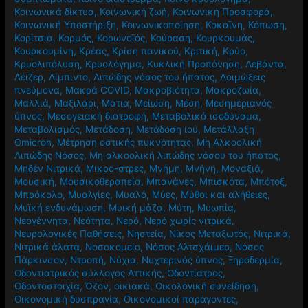
Κοινωνικά δίκτυα
,
Κοινωνική ζωή
,
Κοινωνική Προσφορά
,
Κοινωνική Υποστήριξη
,
Κοινωνικοποίηση
,
Κοκαϊνη
,
Κόπωση
,
Κορίτσια
,
Κορμός
,
Κορωνοϊός
,
Κούραση
,
Κουρκουμάς
,
Κουρκουμίνη
,
Κρέας
,
Κρίση πανικού
,
Κριτική
,
Κρύο
,
Κρυολιπόλυση
,
Κρυολόγημα
,
Κυκλική Προπόνηση
,
Λεβάντα
,
Λέιζερ
,
Λίμπιντο
,
Λιπώδης νόσος του ήπατος
,
Λοιμώξεις
πνεύμονα
,
Μακρά COVID
,
Μακροβιότητα
,
Μακροζωία
,
Μαλλιά
,
Μαξιλάρι
,
Μάτια
,
Μείωση
,
Μέση
,
Μεσημεριανός
ύπνος
,
Μεσογειακή διατροφή
,
Μεταβολικά ισοδύναμα
,
Μεταβολισμός
,
Μετάδοση
,
Μετάδοση ιού
,
Μετάλλαξη
Omicron
,
Μέτρηση οστικής πυκνότητας
,
Μη Αλκοολική
Λιπώδης Νόσος
,
Μη αλκοολική λιπώδης νόσου του ήπατος
,
Μηδέν Νιτρικά
,
Μικρο-στρες
,
Μνήμη
,
Μνήνη
,
Μοναξιά
,
Μουσική
,
Μουσικοθεραπεία
,
Μπανάνες
,
Μπισκότα
,
Μπότοξ
,
Μπρόκολο
,
Μυαλγίες
,
Μυαλό
,
Μύες
,
Μύθοι και αλήθειες
,
Μυϊκή ενδυνάμωση
,
Μυική μάζα
,
Μύτη
,
Μυωπία
,
Νεογέννητα
,
Νεότητα
,
Νερό
,
Νερό χωρίς νιτρικά
,
Νευρολογικές Παθήσεις
,
Νηστεία
,
Νίκος Μεταξωτός
,
Νιτρικά
,
Νιτρικά άλατα
,
Νοσοκομείο
,
Νόσος Αλτσχάιμερ
,
Νόσος
Πάρκινσον
,
Ντροπή
,
Νύχια
,
Νυχτερινός ύπνος
,
Ξηροδερμία
,
Οδοντιατρικός σύλλογος Αττικής
,
Οδοντίατρος
,
Οδοντοστοιχία
,
Όζον
,
οικιακά
,
Οικολογική συνείδηση
,
Οικονομική δυσπραγία
,
Οικονομικοί παράγοντες
,