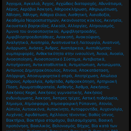
Άγγιγμα
,
Αγκαλιά
,
Άγχος
,
Αγχώδεις διαταραχές
,
Αδυνάτισμα
,
Αέρας
,
Αερόβια Άσκηση
,
Αθηροσκλήρωση
,
Αθηρωμάτωση
,
Άθληση
,
Άθληψη
,
Αιθέρια έλαια
,
Αισθητική
,
Αισιοδοξία
,
Ακαδημία Νευροεπιστημών
,
Ακανόνιστος κύκλος
,
Ακινησία
,
Ακουστικά βαρηκοΐας
,
Αλκοόλ
,
Αλλεργίες
,
Αλτρουισμός
,
Άμυνα του ανοσοποιητικού
,
Αμφιβληστροειδής
,
Αμφιβληστροειδοπάθειες
,
Ανακοπή
,
Ανακούφιση
,
Αναλγητικά
,
Αναπηρία
,
Αναπνευστική Λειτουργία
,
Αναπνοή
,
Ανάρρωση
,
Ανάσες
,
Άνδρες
,
Ανεπάρκεια
,
Ανεπιθύμητες
συμπεριφορές
,
Ανθεκτικότητα στην ινσουλίνη
,
Άνοια
,
Ανοσία
,
Ανοσοποίηση
,
Ανοσοποιητικό Σύστημα
,
Αντιβιοτικά
,
Αντιγήρανση
,
Αντικαταθλιπτικά
,
Αντιμετώπιση
,
Αντισώματα
,
Αντώνιος Δημητρακόπουλος
,
Άπνοια
,
Αποκατάσταση
,
Απόρριψη
,
Αποσυμφορητικό σπρέι
,
Αποτρίχωση
,
Απώλεια
βάρους
,
Αρθραλγία
,
Αρθρίτιδα
,
Αρθροσκόπηση
,
Αρτηριακή
Πίεση
,
Αρωματοθεραπεία
,
Ασθενής
,
Άσθμα
,
Ασκήσεις
,
Ασκήσεις Kegel
,
Ασκήσεις γυμναστικής
,
Ασκήσεις
ενδυνάμωσης
,
Άσκηση
,
Άσπρες τρίχες
,
Αστική ποδηλασία
,
Άτμισμα
,
Ατμόσφαιρα
,
Ατμοσφαιρική Ρύπανση
,
Ατονία
,
Αϋπνία
,
Αυτοεικόνα
,
Αυτοκίνητο
,
Αυτοφροντίδα
,
Αυχεναλγία
,
Αυχένας
,
Αφυδάτωση
,
Αχίλλειος τένοντας
,
Βαθύς ύπνος
,
Βακτήρια
,
Βακτήρια στομάχου
,
Βαλσαμόχορτο
,
Βασική
προπόνηση
,
Βασιλικός
,
Βελονισμός
,
Βήχας
,
Βία κατά των