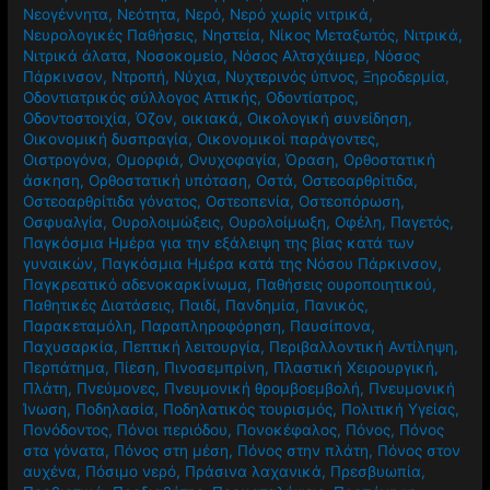
Νεογέννητα
,
Νεότητα
,
Νερό
,
Νερό χωρίς νιτρικά
,
Νευρολογικές Παθήσεις
,
Νηστεία
,
Νίκος Μεταξωτός
,
Νιτρικά
,
Νιτρικά άλατα
,
Νοσοκομείο
,
Νόσος Αλτσχάιμερ
,
Νόσος
Πάρκινσον
,
Ντροπή
,
Νύχια
,
Νυχτερινός ύπνος
,
Ξηροδερμία
,
Οδοντιατρικός σύλλογος Αττικής
,
Οδοντίατρος
,
Οδοντοστοιχία
,
Όζον
,
οικιακά
,
Οικολογική συνείδηση
,
Οικονομική δυσπραγία
,
Οικονομικοί παράγοντες
,
Οιστρογόνα
,
Ομορφιά
,
Ονυχοφαγία
,
Όραση
,
Ορθοστατική
άσκηση
,
Ορθοστατική υπόταση
,
Οστά
,
Οστεοαρθρίτιδα
,
Οστεοαρθρίτιδα γόνατος
,
Οστεοπενία
,
Οστεοπόρωση
,
Οσφυαλγία
,
Ουρολοιμώξεις
,
Ουρολοίμωξη
,
Οφέλη
,
Παγετός
,
Παγκόσμια Ημέρα για την εξάλειψη της βίας κατά των
γυναικών
,
Παγκόσμια Ημέρα κατά της Νόσου Πάρκινσον
,
Παγκρεατικό αδενοκαρκίνωμα
,
Παθήσεις ουροποιητικού
,
Παθητικές Διατάσεις
,
Παιδί
,
Πανδημία
,
Πανικός
,
Παρακεταμόλη
,
Παραπληροφόρηση
,
Παυσίπονα
,
Παχυσαρκία
,
Πεπτική λειτουργία
,
Περιβαλλοντική Αντίληψη
,
Περπάτημα
,
Πίεση
,
Πινοσεμπρίνη
,
Πλαστική Χειρουργική
,
Πλάτη
,
Πνεύμονες
,
Πνευμονική θρομβοεμβολή
,
Πνευμονική
Ίνωση
,
Ποδηλασία
,
Ποδηλατικός τουρισμός
,
Πολιτική Υγείας
,
Πονόδοντος
,
Πόνοι περιόδου
,
Πονοκέφαλος
,
Πόνος
,
Πόνος
στα γόνατα
,
Πόνος στη μέση
,
Πόνος στην πλάτη
,
Πόνος στον
αυχένα
,
Πόσιμο νερό
,
Πράσινα λαχανικά
,
Πρεσβυωπία
,