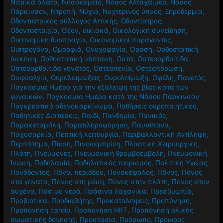
Νιτρικά άλατα
,
Νοσοκομείο
,
Νόσος Αλτσχάιμερ
,
Νόσος
Πάρκινσον
,
Ντροπή
,
Νύχια
,
Νυχτερινός ύπνος
,
Ξηροδερμία
,
Οδοντιατρικός σύλλογος Αττικής
,
Οδοντίατρος
,
Οδοντοστοιχία
,
Όζον
,
οικιακά
,
Οικολογική συνείδηση
,
Οικονομική δυσπραγία
,
Οικονομικοί παράγοντες
,
Οιστρογόνα
,
Ομορφιά
,
Ονυχοφαγία
,
Όραση
,
Ορθοστατική
άσκηση
,
Ορθοστατική υπόταση
,
Οστά
,
Οστεοαρθρίτιδα
,
Οστεοαρθρίτιδα γόνατος
,
Οστεοπενία
,
Οστεοπόρωση
,
Οσφυαλγία
,
Ουρολοιμώξεις
,
Ουρολοίμωξη
,
Οφέλη
,
Παγετός
,
Παγκόσμια Ημέρα για την εξάλειψη της βίας κατά των
γυναικών
,
Παγκόσμια Ημέρα κατά της Νόσου Πάρκινσον
,
Παγκρεατικό αδενοκαρκίνωμα
,
Παθήσεις ουροποιητικού
,
Παθητικές Διατάσεις
,
Παιδί
,
Πανδημία
,
Πανικός
,
Παρακεταμόλη
,
Παραπληροφόρηση
,
Παυσίπονα
,
Παχυσαρκία
,
Πεπτική λειτουργία
,
Περιβαλλοντική Αντίληψη
,
Περπάτημα
,
Πίεση
,
Πινοσεμπρίνη
,
Πλαστική Χειρουργική
,
Πλάτη
,
Πνεύμονες
,
Πνευμονική θρομβοεμβολή
,
Πνευμονική
Ίνωση
,
Ποδηλασία
,
Ποδηλατικός τουρισμός
,
Πολιτική Υγείας
,
Πονόδοντος
,
Πόνοι περιόδου
,
Πονοκέφαλος
,
Πόνος
,
Πόνος
στα γόνατα
,
Πόνος στη μέση
,
Πόνος στην πλάτη
,
Πόνος στον
αυχένα
,
Πόσιμο νερό
,
Πράσινα λαχανικά
,
Πρεσβυωπία
,
Προβιοτικά
,
Προδιαβήτης
,
Προκαταλήψεις
,
Προπόνηση
,
Προπόνηση cardio
,
Προπονηση HIIT
,
Προπόνηση ολικής
σωματικής δόνησης
,
Προστασία
,
Πρόσωπο
,
Πρόωρος