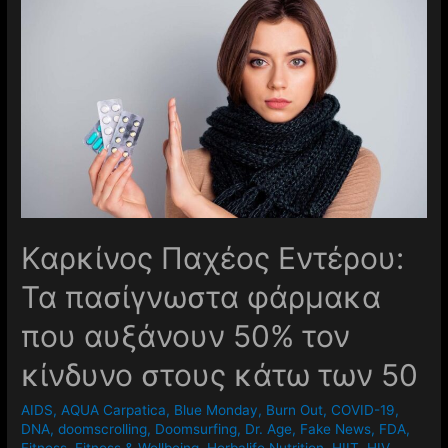
Καρκίνος Παχέος Εντέρου:
Τα πασίγνωστα φάρμακα
που αυξάνουν 50% τον
κίνδυνο στους κάτω των 50
AIDS
,
AQUA Carpatica
,
Blue Monday
,
Burn Out
,
COVID-19
,
DNA
,
doomscrolling
,
Doomsurfing
,
Dr. Age
,
Fake News
,
FDA
,
Fitness
,
Fitness & Wellbeing
,
Herbalife Nutrition
,
HIIT
,
HIV
,