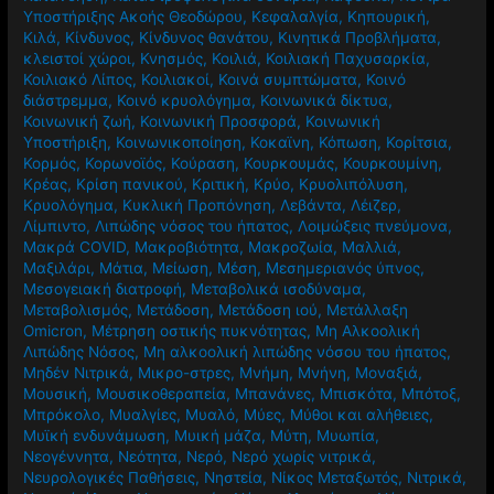
Υποστήριξης Ακοής Θεοδώρου
,
Κεφαλαλγία
,
Κηπουρική
,
Κιλά
,
Κίνδυνος
,
Κίνδυνος θανάτου
,
Κινητικά Προβλήματα
,
κλειστοί χώροι
,
Κνησμός
,
Κοιλιά
,
Κοιλιακή Παχυσαρκία
,
Κοιλιακό Λίπος
,
Κοιλιακοί
,
Κοινά συμπτώματα
,
Κοινό
διάστρεμμα
,
Κοινό κρυολόγημα
,
Κοινωνικά δίκτυα
,
Κοινωνική ζωή
,
Κοινωνική Προσφορά
,
Κοινωνική
Υποστήριξη
,
Κοινωνικοποίηση
,
Κοκαϊνη
,
Κόπωση
,
Κορίτσια
,
Κορμός
,
Κορωνοϊός
,
Κούραση
,
Κουρκουμάς
,
Κουρκουμίνη
,
Κρέας
,
Κρίση πανικού
,
Κριτική
,
Κρύο
,
Κρυολιπόλυση
,
Κρυολόγημα
,
Κυκλική Προπόνηση
,
Λεβάντα
,
Λέιζερ
,
Λίμπιντο
,
Λιπώδης νόσος του ήπατος
,
Λοιμώξεις πνεύμονα
,
Μακρά COVID
,
Μακροβιότητα
,
Μακροζωία
,
Μαλλιά
,
Μαξιλάρι
,
Μάτια
,
Μείωση
,
Μέση
,
Μεσημεριανός ύπνος
,
Μεσογειακή διατροφή
,
Μεταβολικά ισοδύναμα
,
Μεταβολισμός
,
Μετάδοση
,
Μετάδοση ιού
,
Μετάλλαξη
Omicron
,
Μέτρηση οστικής πυκνότητας
,
Μη Αλκοολική
Λιπώδης Νόσος
,
Μη αλκοολική λιπώδης νόσου του ήπατος
,
Μηδέν Νιτρικά
,
Μικρο-στρες
,
Μνήμη
,
Μνήνη
,
Μοναξιά
,
Μουσική
,
Μουσικοθεραπεία
,
Μπανάνες
,
Μπισκότα
,
Μπότοξ
,
Μπρόκολο
,
Μυαλγίες
,
Μυαλό
,
Μύες
,
Μύθοι και αλήθειες
,
Μυϊκή ενδυνάμωση
,
Μυική μάζα
,
Μύτη
,
Μυωπία
,
Νεογέννητα
,
Νεότητα
,
Νερό
,
Νερό χωρίς νιτρικά
,
Νευρολογικές Παθήσεις
,
Νηστεία
,
Νίκος Μεταξωτός
,
Νιτρικά
,