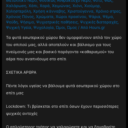
Μεταλλικό Νερό
,
Φυσικώς Ανθρακούχο Νερό
,
Φυτό
,
Φως
,
Χαλάρωση
,
Χάπι
,
Χαρά
,
Χειμώνας
,
Χιόνι
,
Χιούμορ
,
Χοληστερόλη
,
Χρήση κάνναβης
,
Χριστούγεννα
,
Χρόνιο στρες
,
Χρόνιος Πόνος
,
Χρώματα
,
Χώροι πρασίνου
,
Ψάρια
,
Ψέμα
,
Ψεύδη
,
Ψήσιμο
,
Ψυχιατρικές παθήσεις
,
Ψυχικές διαταραχές
,
Ψυχική Υγεία
,
Ψυχολογία
,
Ώμοι
,
Ώμος
/ Από
Hours.gr
Τα φυτά εσωτερικού χώρου δεν ομορφαίνουν απλά τον χώρο
του σπιτιού μας, αλλά αποτελούν και βάλσαμο για τους
πνεύμονές μας και βασικό παράγοντα «καθαρισμού» του
αέρα που αναπνέουμε στο σπίτι
ΣΧΕΤΙΚΑ ΑΡΘΡΑ
Πέντε λόγοι υγείας να βάλουμε φυτά εσωτερικού χώρου στο
σπίτι μας
Lockdown: Τι βρίσκεται στο σπίτι όσων έχουν περισσότερες
ψυχικές αντοχές
Ο απλούστερος τρόπος να χαλαρώσετε και να ξαναβρείτε