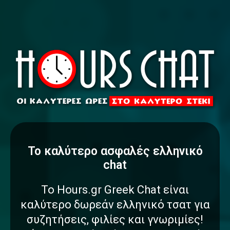
To καλύτερο
α
σ
φ
α
λ
έ
ς
ελληνικό
chat
Το Hours.gr Greek Chat είναι
καλύτερο δωρεάν ελληνικό τσατ για
συζητήσεις, φιλίες και γνωριμίες!