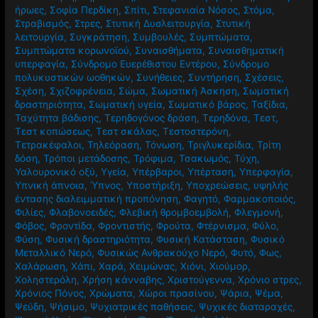
ήρωες
,
Σοφία Περδίκη
,
Σπίτι
,
Στεφανιαία Νόσος
,
Στόμα
,
Στραβισμός
,
Στρες
,
Στυτική Δυσλειτουργία
,
Στυτική
λειτουργία
,
Συγκράτηση
,
Συμβουλές
,
Συμπτώματα
,
Συμπτώματα κορωνοϊού
,
Συναισθήματα
,
Συναισθηματική
υπερφαγία
,
Σύνδρομο Ευερέθιστου Εντέρου
,
Σύνδρομο
πολυκυστικών ωοθηκών
,
Συνήθειες
,
Συντήρηση
,
Σχέσεις
,
Σχέση
,
Σχιζοφρένεια
,
Σώμα
,
Σωματική Άσκηση
,
Σωματική
δραστηριότητα
,
Σωματική υγεία
,
Σωματικό βάρος
,
Ταξίδια
,
Ταχύτητα βάδισης
,
Τερηδογόνος δράση
,
Τερηδόνα
,
Τεστ
,
Τεστ κοπώσεως
,
Τεστ σκάλας
,
Τεστοστερόνη
,
Τετρακέφαλοι
,
Τηλεόραση
,
Τόνωση
,
Τριγλυκερίδια
,
Τρίτη
δόση
,
Τρόποι μετάδοσης
,
Τρόφιμα
,
Τσακωμός
,
Τύχη
,
Υαλουρονικό οξύ
,
Υγεία
,
Υπέρβαροι
,
Υπέρταση
,
Υπερφαγία
,
Υπνική άπνοια
,
Ύπνος
,
Υποστήριξη
,
Υποχρεώσεις
,
υψηλής
έντασης διαλειμματική προπόνηση
,
Φαγητό
,
Φαρμακοποιός
,
Φιλίες
,
Φλαβονοειδές
,
Φλεβική θρομβοεμβολή
,
Φλεγμονή
,
Φόβος
,
Φροντίδα
,
Φροντιστής
,
Φρούτα
,
Φτέρνισμα
,
Φύλο
,
Φύση
,
Φυσική δραστηριότητα
,
Φυσική Κατάσταση
,
Φυσικό
Μεταλλικό Νερό
,
Φυσικώς Ανθρακούχο Νερό
,
Φυτό
,
Φως
,
Χαλάρωση
,
Χάπι
,
Χαρά
,
Χειμώνας
,
Χιόνι
,
Χιούμορ
,
Χοληστερόλη
,
Χρήση κάνναβης
,
Χριστούγεννα
,
Χρόνιο στρες
,
Χρόνιος Πόνος
,
Χρώματα
,
Χώροι πρασίνου
,
Ψάρια
,
Ψέμα
,
Ψεύδη
,
Ψήσιμο
,
Ψυχιατρικές παθήσεις
,
Ψυχικές διαταραχές
,