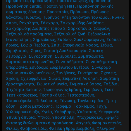
Προβιοτικά
,
Προδιαβήτης
,
Προκαταλήψεις
,
Προπόνηση
,
Προπόνηση cardio
,
Προπονηση HIIT
,
Προπόνηση ολικής
σωματικής δόνησης
,
Προστασία
,
Πρόσωπο
,
Πρόωρος
θάνατος
,
Πυρετός
,
Πυρήνας
,
Ρήξη τενόντων του ώμου
,
Ρινικό
σπρέι
,
Ροχαλητό
,
Σάκχαρο
,
Σακχαρώδης Διαβήτης
,
Σακχαρώδης Διαβήτης τύπου 2
,
Σαρκοπενία
,
Σαφράν
,
Σεξουαλικά προβήματα
,
Σεξουαλική ζωή
,
Σεξουαλική
Ικανοποίηση
,
Σημειώσεις
,
Σκύλος
,
Σουλφοραφάνη
,
Σούπερ
ήρωες
,
Σοφία Περδίκη
,
Σπίτι
,
Στεφανιαία Νόσος
,
Στόμα
,
Στραβισμός
,
Στρες
,
Στυτική Δυσλειτουργία
,
Στυτική
λειτουργία
,
Συγκράτηση
,
Συμβουλές
,
Συμπτώματα
,
Συμπτώματα κορωνοϊού
,
Συναισθήματα
,
Συναισθηματική
υπερφαγία
,
Σύνδρομο Ευερέθιστου Εντέρου
,
Σύνδρομο
πολυκυστικών ωοθηκών
,
Συνήθειες
,
Συντήρηση
,
Σχέσεις
,
Σχέση
,
Σχιζοφρένεια
,
Σώμα
,
Σωματική Άσκηση
,
Σωματική
δραστηριότητα
,
Σωματική υγεία
,
Σωματικό βάρος
,
Ταξίδια
,
Ταχύτητα βάδισης
,
Τερηδογόνος δράση
,
Τερηδόνα
,
Τεστ
,
Τεστ κοπώσεως
,
Τεστ σκάλας
,
Τεστοστερόνη
,
Τετρακέφαλοι
,
Τηλεόραση
,
Τόνωση
,
Τριγλυκερίδια
,
Τρίτη
δόση
,
Τρόποι μετάδοσης
,
Τρόφιμα
,
Τσακωμός
,
Τύχη
,
Υαλουρονικό οξύ
,
Υγεία
,
Υπέρβαροι
,
Υπέρταση
,
Υπερφαγία
,
Υπνική άπνοια
,
Ύπνος
,
Υποστήριξη
,
Υποχρεώσεις
,
υψηλής
έντασης διαλειμματική προπόνηση
,
Φαγητό
,
Φαρμακοποιός
,
Φιλίες
,
Φλαβονοειδές
,
Φλεβική θρομβοεμβολή
,
Φλεγμονή
,