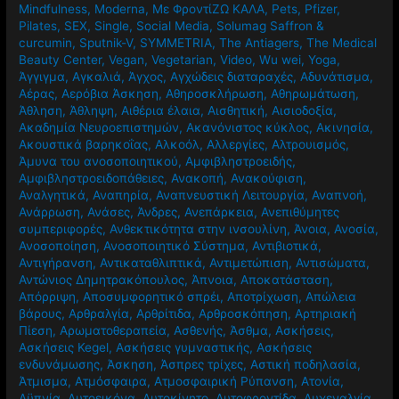
Mindfulness
,
Moderna
,
Mε ΦροντίΖΩ ΚΑΛΑ
,
Pets
,
Pfizer
,
Pilates
,
SEX
,
Single
,
Social Media
,
Solumag Saffron &
curcumin
,
Sputnik-V
,
SYMMETRIA
,
The Antiagers
,
The Medical
Beauty Center
,
Vegan
,
Vegetarian
,
Video
,
Wu wei
,
Yoga
,
Άγγιγμα
,
Αγκαλιά
,
Άγχος
,
Αγχώδεις διαταραχές
,
Αδυνάτισμα
,
Αέρας
,
Αερόβια Άσκηση
,
Αθηροσκλήρωση
,
Αθηρωμάτωση
,
Άθληση
,
Άθληψη
,
Αιθέρια έλαια
,
Αισθητική
,
Αισιοδοξία
,
Ακαδημία Νευροεπιστημών
,
Ακανόνιστος κύκλος
,
Ακινησία
,
Ακουστικά βαρηκοΐας
,
Αλκοόλ
,
Αλλεργίες
,
Αλτρουισμός
,
Άμυνα του ανοσοποιητικού
,
Αμφιβληστροειδής
,
Αμφιβληστροειδοπάθειες
,
Ανακοπή
,
Ανακούφιση
,
Αναλγητικά
,
Αναπηρία
,
Αναπνευστική Λειτουργία
,
Αναπνοή
,
Ανάρρωση
,
Ανάσες
,
Άνδρες
,
Ανεπάρκεια
,
Ανεπιθύμητες
συμπεριφορές
,
Ανθεκτικότητα στην ινσουλίνη
,
Άνοια
,
Ανοσία
,
Ανοσοποίηση
,
Ανοσοποιητικό Σύστημα
,
Αντιβιοτικά
,
Αντιγήρανση
,
Αντικαταθλιπτικά
,
Αντιμετώπιση
,
Αντισώματα
,
Αντώνιος Δημητρακόπουλος
,
Άπνοια
,
Αποκατάσταση
,
Απόρριψη
,
Αποσυμφορητικό σπρέι
,
Αποτρίχωση
,
Απώλεια
βάρους
,
Αρθραλγία
,
Αρθρίτιδα
,
Αρθροσκόπηση
,
Αρτηριακή
Πίεση
,
Αρωματοθεραπεία
,
Ασθενής
,
Άσθμα
,
Ασκήσεις
,
Ασκήσεις Kegel
,
Ασκήσεις γυμναστικής
,
Ασκήσεις
ενδυνάμωσης
,
Άσκηση
,
Άσπρες τρίχες
,
Αστική ποδηλασία
,
Άτμισμα
,
Ατμόσφαιρα
,
Ατμοσφαιρική Ρύπανση
,
Ατονία
,
Αϋπνία
,
Αυτοεικόνα
,
Αυτοκίνητο
,
Αυτοφροντίδα
,
Αυχεναλγία
,