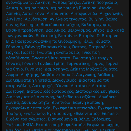
ενδυνάμωσης
,
Άσκηση
,
Άσπρες τρίχες
,
Αστική ποδηλασία
,
Άτμισμα
,
Ατμόσφαιρα
,
Ατμοσφαιρική Ρύπανση
,
Ατονία
,
Αϋπνία
,
Αυτοεικόνα
,
Αυτοκίνητο
,
Αυτοφροντίδα
,
Αυχεναλγία
,
Αυχένας
,
Αφυδάτωση
,
Αχίλλειος τένοντας
,
Βullying
,
Βαθύς
ύπνος
,
Βακτήρια
,
Βακτήρια στομάχου
,
Βαλσαμόχορτο
,
Βασική προπόνηση
,
Βασιλικός
,
Βελονισμός
,
Βήχας
,
Βία κατά
των γυναικών
,
Βιοϊατρική
,
Βιταμίνες
,
Βιταμίνη D
,
Βιταμίνη
Β12
,
Γαστροοισοφαγική παλινδρόμηση
,
Γέλιο
,
Γεύματα
,
Γήρανση
,
Γιάννης Παπανικολάου
,
Γιατρός
,
Γιατροσόφια
,
Γιόγκα
,
Γιορτές
,
Γνωστική ανεπάρκεια
,
Γνωστική
εξασθένηση
,
Γνωστική Ικανότητα
,
Γνωστική λειτουργία
,
Γόνατα
,
Γόνατο
,
Γονίδια
,
Γρίπη
,
Γυμναστική
,
Γυμνό
,
Γυμνοί
για ύπνο
,
Γυναίκες
,
Δαμάσκηνα
,
Δείκτης Μάζας Σώματος
,
Δέρμα
,
Διαβήτης
,
Διαβήτης τύπου 2
,
Διάγνωση
,
Διάθεση
,
Διαλειμματική νηστεία
,
Διαλογισμός
,
Διάστρεμμα του
αστραγάλου
,
Διαταραχές Ύπνου
,
Διατάσεις
,
Διάταση
,
Διατροφή
,
Διατροφικές διαταραχές
,
Διατροφικές Συνήθειες
,
Διαφραγματική αναπνοή
,
Διοξείδιο του αζώτου
,
Δονήσεις
,
Δόντια
,
Δυσκοιλιότητα
,
Δύσπνοια
,
Εαρινή κόπωση
,
Εγκεφαλική λειτουργία
,
Εγκεφαλικό επεισόδιο
,
Εγκεφαλικό
Τραύμα
,
Εγκέφαλος
,
Εγκυμοσύνη
,
Εθελοντισμός
,
Ειδήσεις
,
Εικόνα του σώματος
,
Εισπνεόμενο εμβόλιο
,
Εκδρομές
,
Έκζεμα
,
ΕΚΠΑ
,
Εκπαίδευση
,
Εκφοβισμός
,
Εκφύλιση ωχράς
κηλίδας
,
Ελευθερία Αναγνωστοπούλου
,
Ελιξίριο
,
Έλλειψη
,