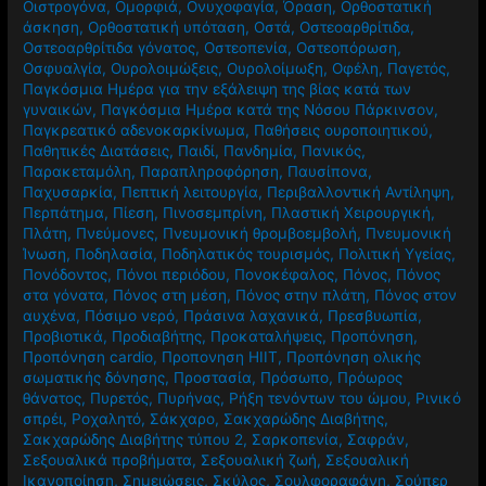
Οιστρογόνα
,
Ομορφιά
,
Ονυχοφαγία
,
Όραση
,
Ορθοστατική
άσκηση
,
Ορθοστατική υπόταση
,
Οστά
,
Οστεοαρθρίτιδα
,
Οστεοαρθρίτιδα γόνατος
,
Οστεοπενία
,
Οστεοπόρωση
,
Οσφυαλγία
,
Ουρολοιμώξεις
,
Ουρολοίμωξη
,
Οφέλη
,
Παγετός
,
Παγκόσμια Ημέρα για την εξάλειψη της βίας κατά των
γυναικών
,
Παγκόσμια Ημέρα κατά της Νόσου Πάρκινσον
,
Παγκρεατικό αδενοκαρκίνωμα
,
Παθήσεις ουροποιητικού
,
Παθητικές Διατάσεις
,
Παιδί
,
Πανδημία
,
Πανικός
,
Παρακεταμόλη
,
Παραπληροφόρηση
,
Παυσίπονα
,
Παχυσαρκία
,
Πεπτική λειτουργία
,
Περιβαλλοντική Αντίληψη
,
Περπάτημα
,
Πίεση
,
Πινοσεμπρίνη
,
Πλαστική Χειρουργική
,
Πλάτη
,
Πνεύμονες
,
Πνευμονική θρομβοεμβολή
,
Πνευμονική
Ίνωση
,
Ποδηλασία
,
Ποδηλατικός τουρισμός
,
Πολιτική Υγείας
,
Πονόδοντος
,
Πόνοι περιόδου
,
Πονοκέφαλος
,
Πόνος
,
Πόνος
στα γόνατα
,
Πόνος στη μέση
,
Πόνος στην πλάτη
,
Πόνος στον
αυχένα
,
Πόσιμο νερό
,
Πράσινα λαχανικά
,
Πρεσβυωπία
,
Προβιοτικά
,
Προδιαβήτης
,
Προκαταλήψεις
,
Προπόνηση
,
Προπόνηση cardio
,
Προπονηση HIIT
,
Προπόνηση ολικής
σωματικής δόνησης
,
Προστασία
,
Πρόσωπο
,
Πρόωρος
θάνατος
,
Πυρετός
,
Πυρήνας
,
Ρήξη τενόντων του ώμου
,
Ρινικό
σπρέι
,
Ροχαλητό
,
Σάκχαρο
,
Σακχαρώδης Διαβήτης
,
Σακχαρώδης Διαβήτης τύπου 2
,
Σαρκοπενία
,
Σαφράν
,
Σεξουαλικά προβήματα
,
Σεξουαλική ζωή
,
Σεξουαλική
Ικανοποίηση
,
Σημειώσεις
,
Σκύλος
,
Σουλφοραφάνη
,
Σούπερ