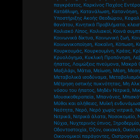
παγκρέατος
,
Καρκίνος Παχέος Εντέρ
Κατάθλιψη
,
Κατανάλωση
,
Κατανόηση
,
Υποστήριξης Ακοής Θεοδώρου
,
Κεφαλ
θανάτου
,
Κινητικά Προβλήματα
,
κλεισ
Κοιλιακό Λίπος
,
Κοιλιακοί
,
Κοινά συμπ
Κοινωνικά δίκτυα
,
Κοινωνική ζωή
,
Κοι
Κοινωνικοποίηση
,
Κοκαϊνη
,
Κόπωση
,
Κ
Κουρκουμάς
,
Κουρκουμίνη
,
Κρέας
,
Κρ
Κρυολόγημα
,
Κυκλική Προπόνηση
,
Λε
ήπατος
,
Λοιμώξεις πνεύμονα
,
Μακρά 
Μαξιλάρι
,
Μάτια
,
Μείωση
,
Μέση
,
Μεση
Μεταβολικά ισοδύναμα
,
Μεταβολισμό
Μέτρηση οστικής πυκνότητας
,
Μη Αλκ
νόσου του ήπατος
,
Μηδέν Νιτρικά
,
Μι
Μουσικοθεραπεία
,
Μπανάνες
,
Μπισκό
Μύθοι και αλήθειες
,
Μυϊκή ενδυνάμω
Νεότητα
,
Νερό
,
Νερό χωρίς νιτρικά
,
Ν
Νιτρικά
,
Νιτρικά άλατα
,
Νοσοκομείο
,
Νύχια
,
Νυχτερινός ύπνος
,
Ξηροδερμία
Οδοντοστοιχία
,
Όζον
,
οικιακά
,
Οικολο
Οικονομικοί παράγοντες
,
Οιστρογόνα