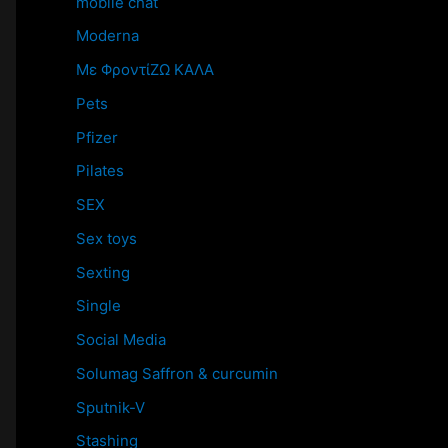
mobile chat
Moderna
Mε ΦροντίΖΩ ΚΑΛΑ
Pets
Pfizer
Pilates
SEX
Sex toys
Sexting
Single
Social Media
Solumag Saffron & curcumin
Sputnik-V
Stashing