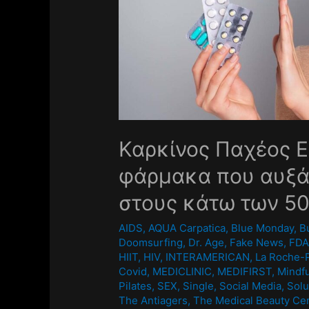
Καρκίνος Παχέος Ε
φάρμακα που αυξά
στους κάτω των 5
AIDS
,
AQUA Carpatica
,
Blue Monday
,
B
Doomsurfing
,
Dr. Age
,
Fake News
,
FD
HIIT
,
HIV
,
INTERAMERICAN
,
La Roche-
Covid
,
MEDICLINIC
,
MEDIFIRST
,
Mindf
Pilates
,
SEX
,
Single
,
Social Media
,
Solu
The Antiagers
,
The Medical Beauty Ce