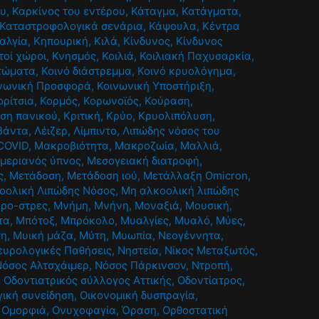
ου
,
Καρκίνος του εντέρου
,
Κάταγμα
,
Κατάγματα
,
Καταστροφολογικά σενάρια
,
Κάψουλα
,
Κέντρα
αλγία
,
Κηπουρική
,
Κιλά
,
Κίνδυνος
,
Κίνδυνος
τοί χώροι
,
Κνησμός
,
Κοιλιά
,
Κοιλιακή Παχυσαρκία
,
τώματα
,
Κοινό διάστρεμμα
,
Κοινό κρυολόγημα
,
νωνική Προσφορά
,
Κοινωνική Υποστήριξη
,
ορίτσια
,
Κορμός
,
Κορωνοϊός
,
Κούραση
,
ίση πανικού
,
Κριτική
,
Κρύο
,
Κρυολιπόλυση
,
βάντα
,
Λέιζερ
,
Λίμπιντο
,
Λιπώδης νόσος του
COVID
,
Μακροβιότητα
,
Μακροζωία
,
Μαλλιά
,
μεριανός ύπνος
,
Μεσογειακή διατροφή
,
ς
,
Μετάδοση
,
Μετάδοση ιού
,
Μετάλλαξη Omicron
,
οολική Λιπώδης Νόσος
,
Μη αλκοολική λιπώδης
κρο-στρες
,
Μνήμη
,
Μνήνη
,
Μοναξιά
,
Μουσική
,
τα
,
Μπότοξ
,
Μπρόκολο
,
Μυαλγίες
,
Μυαλό
,
Μύες
,
ση
,
Μυική μάζα
,
Μύτη
,
Μυωπία
,
Νεογέννητα
,
ευρολογικές Παθήσεις
,
Νηστεία
,
Νίκος Μεταξωτός
,
Νόσος Αλτσχάιμερ
,
Νόσος Πάρκινσον
,
Ντροπή
,
,
Οδοντιατρικός σύλλογος Αττικής
,
Οδοντίατρος
,
γική συνείδηση
,
Οικονομική δυσπραγία
,
,
Ομορφιά
,
Ονυχοφαγία
,
Όραση
,
Ορθοστατική