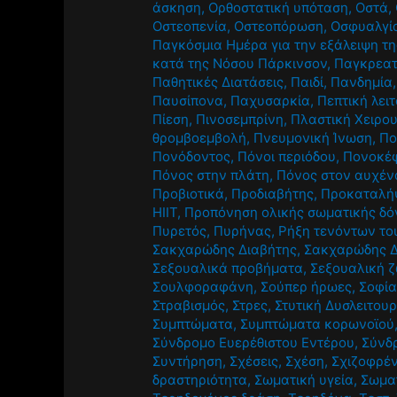
άσκηση
,
Ορθοστατική υπόταση
,
Οστά
,
Οστεοπενία
,
Οστεοπόρωση
,
Οσφυαλγί
Παγκόσμια Ημέρα για την εξάλειψη τη
κατά της Νόσου Πάρκινσον
,
Παγκρεατ
Παθητικές Διατάσεις
,
Παιδί
,
Πανδημία
Παυσίπονα
,
Παχυσαρκία
,
Πεπτική λει
Πίεση
,
Πινοσεμπρίνη
,
Πλαστική Χειρο
θρομβοεμβολή
,
Πνευμονική Ίνωση
,
Πο
Πονόδοντος
,
Πόνοι περιόδου
,
Πονοκέ
Πόνος στην πλάτη
,
Πόνος στον αυχέν
Προβιοτικά
,
Προδιαβήτης
,
Προκαταλή
HIIT
,
Προπόνηση ολικής σωματικής δό
Πυρετός
,
Πυρήνας
,
Ρήξη τενόντων το
Σακχαρώδης Διαβήτης
,
Σακχαρώδης Δ
Σεξουαλικά προβήματα
,
Σεξουαλική 
Σουλφοραφάνη
,
Σούπερ ήρωες
,
Σοφία
Στραβισμός
,
Στρες
,
Στυτική Δυσλειτουρ
Συμπτώματα
,
Συμπτώματα κορωνοϊού
Σύνδρομο Ευερέθιστου Εντέρου
,
Σύνδ
Συντήρηση
,
Σχέσεις
,
Σχέση
,
Σχιζοφρέν
δραστηριότητα
,
Σωματική υγεία
,
Σωμα