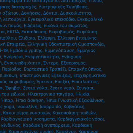
ιάστρεμμα του αστραγάλου
,
Διαταραχές Ύπνου
,
φικές διαταραχές
,
Διατροφικές Συνήθειες
,
ου αζώτου
,
Δονήσεις
,
Δόντια
,
Δυσκοιλιότητα
,
 λειτουργία
,
Εγκεφαλικό επεισόδιο
,
Εγκεφαλικό
λοντισμός
,
Ειδήσεις
,
Εικόνα του σώματος
,
μα
,
ΕΚΠΑ
,
Εκπαίδευση
,
Εκφοβισμός
,
Εκφύλιση
οπούλου
,
Ελιξίριο
,
Έλλειψη
,
Έλλειψη βιταμίνης
,
ική Εταιρεία
,
Ελληνική Οδοντιατρική Ομοσπονδία
,
d-19
,
Εμβόλιο γρίπης
,
Εμμηνόπαυση
,
Έμμηνος
ύ
,
Ενέργεια
,
Ενεργητικότητα
,
Ενίσχυση
ή
,
Ενσυνειδητότητα
,
Έντερο
,
Εξαερισμός
,
ή Περίοδος
,
Εορταστικό Τραπέζι
,
Επαρκής ύπνος
,
πίσκεψη
,
Επιστημονικές Εξελίξεις
,
Επιχειρηματικά
κός εκφοβισμός
,
Έρευνα
,
Ευεξία
,
Ευκάλυπτος
,
ία
,
Έφηβοι
,
Ζεστό γάλα
,
Ζεστό νερό
,
Ζευγάρι
,
 του ειδικού
,
Ηλεκτρονικό τσιγάρο
,
Ηλικία
,
,
Ήπαρ
,
Ήπια άσκηση
,
Ήπια Γνωστική Εξασθένιση
,
ις yoga
,
Ινσουλίνη
,
Ισορροπία
,
Καβγάδες
,
α
,
Κακοποίηση γυναικών
,
Κακοποίηση παιδιών
,
,
Καρδιαγγειακά νοσήματα
,
Καρδιαγγειακές νόσοι
,
 κίνδυνος
,
Καρδιακή ανεπάρκεια
,
Καρδιακή
είς
,
Καρκινογόνες ουσίες
,
Καρκίνος
,
Καρκίνος