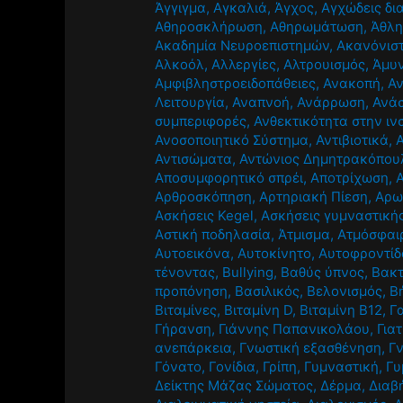
Άγγιγμα
,
Αγκαλιά
,
Άγχος
,
Αγχώδεις δι
Αθηροσκλήρωση
,
Αθηρωμάτωση
,
Άθλ
Ακαδημία Νευροεπιστημών
,
Ακανόνισ
Αλκοόλ
,
Αλλεργίες
,
Αλτρουισμός
,
Άμυν
Αμφιβληστροειδοπάθειες
,
Ανακοπή
,
Α
Λειτουργία
,
Αναπνοή
,
Ανάρρωση
,
Ανά
συμπεριφορές
,
Ανθεκτικότητα στην ιν
Ανοσοποιητικό Σύστημα
,
Αντιβιοτικά
,
Αντισώματα
,
Αντώνιος Δημητρακόπου
Αποσυμφορητικό σπρέι
,
Αποτρίχωση
,
Αρθροσκόπηση
,
Αρτηριακή Πίεση
,
Αρω
Ασκήσεις Kegel
,
Ασκήσεις γυμναστική
Αστική ποδηλασία
,
Άτμισμα
,
Ατμόσφαι
Αυτοεικόνα
,
Αυτοκίνητο
,
Αυτοφροντίδ
τένοντας
,
Βullying
,
Βαθύς ύπνος
,
Βακτ
προπόνηση
,
Βασιλικός
,
Βελονισμός
,
Β
Βιταμίνες
,
Βιταμίνη D
,
Βιταμίνη Β12
,
Γ
Γήρανση
,
Γιάννης Παπανικολάου
,
Για
ανεπάρκεια
,
Γνωστική εξασθένηση
,
Γ
Γόνατο
,
Γονίδια
,
Γρίπη
,
Γυμναστική
,
Γυ
Δείκτης Μάζας Σώματος
,
Δέρμα
,
Διαβ