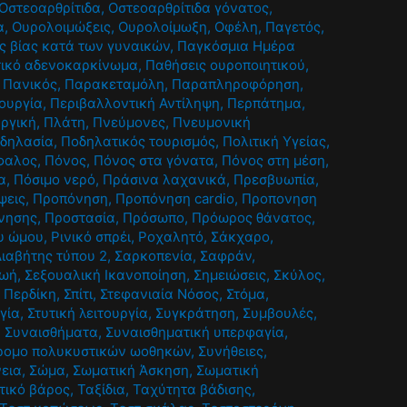
Οστεοαρθρίτιδα
,
Οστεοαρθρίτιδα γόνατος
,
α
,
Ουρολοιμώξεις
,
Ουρολοίμωξη
,
Οφέλη
,
Παγετός
,
ς βίας κατά των γυναικών
,
Παγκόσμια Ημέρα
ικό αδενοκαρκίνωμα
,
Παθήσεις ουροποιητικού
,
,
Πανικός
,
Παρακεταμόλη
,
Παραπληροφόρηση
,
τουργία
,
Περιβαλλοντική Αντίληψη
,
Περπάτημα
,
υργική
,
Πλάτη
,
Πνεύμονες
,
Πνευμονική
δηλασία
,
Ποδηλατικός τουρισμός
,
Πολιτική Υγείας
,
φαλος
,
Πόνος
,
Πόνος στα γόνατα
,
Πόνος στη μέση
,
α
,
Πόσιμο νερό
,
Πράσινα λαχανικά
,
Πρεσβυωπία
,
ψεις
,
Προπόνηση
,
Προπόνηση cardio
,
Προπονηση
νησης
,
Προστασία
,
Πρόσωπο
,
Πρόωρος θάνατος
,
υ ώμου
,
Ρινικό σπρέι
,
Ροχαλητό
,
Σάκχαρο
,
ιαβήτης τύπου 2
,
Σαρκοπενία
,
Σαφράν
,
ζωή
,
Σεξουαλική Ικανοποίηση
,
Σημειώσεις
,
Σκύλος
,
 Περδίκη
,
Σπίτι
,
Στεφανιαία Νόσος
,
Στόμα
,
γία
,
Στυτική λειτουργία
,
Συγκράτηση
,
Συμβουλές
,
,
Συναισθήματα
,
Συναισθηματική υπερφαγία
,
ρομο πολυκυστικών ωοθηκών
,
Συνήθειες
,
εια
,
Σώμα
,
Σωματική Άσκηση
,
Σωματική
τικό βάρος
,
Ταξίδια
,
Ταχύτητα βάδισης
,