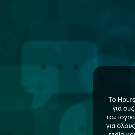
Το Hours
για συζ
φωτογραφ
για όλου
radio κ