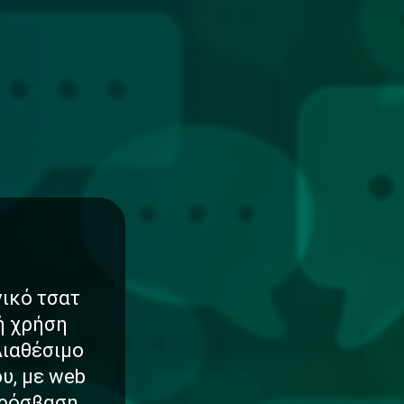
νικό τσατ
νή χρήση
Διαθέσιμο
υ, με web
πρόσβαση