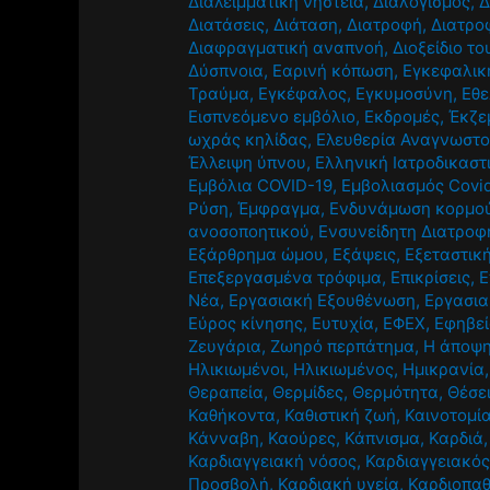
Διαλειμματική νηστεία
,
Διαλογισμός
,
Δ
Διατάσεις
,
Διάταση
,
Διατροφή
,
Διατρο
Διαφραγματική αναπνοή
,
Διοξείδιο τ
Δύσπνοια
,
Εαρινή κόπωση
,
Εγκεφαλική
Τραύμα
,
Εγκέφαλος
,
Εγκυμοσύνη
,
Εθε
Εισπνεόμενο εμβόλιο
,
Εκδρομές
,
Έκζε
ωχράς κηλίδας
,
Ελευθερία Αναγνωστ
Έλλειψη ύπνου
,
Ελληνική Ιατροδικαστ
Εμβόλια COVID-19
,
Εμβολιασμός Covi
Ρύση
,
Έμφραγμα
,
Ενδυνάμωση κορμο
ανοσοποητικού
,
Ενσυνείδητη Διατροφ
Εξάρθρημα ώμου
,
Εξάψεις
,
Εξεταστικ
Επεξεργασμένα τρόφιμα
,
Επικρίσεις
,
Ε
Νέα
,
Εργασιακή Εξουθένωση
,
Εργασια
Εύρος κίνησης
,
Ευτυχία
,
ΕΦΕΧ
,
Εφηβε
Ζευγάρια
,
Ζωηρό περπάτημα
,
Η άποψη
Ηλικιωμένοι
,
Ηλικιωμένος
,
Ημικρανία
Θεραπεία
,
Θερμίδες
,
Θερμότητα
,
Θέσε
Καθήκοντα
,
Καθιστική ζωή
,
Καινοτομί
Κάνναβη
,
Καούρες
,
Κάπνισμα
,
Καρδιά
Καρδιαγγειακή νόσος
,
Καρδιαγγειακός
Προσβολή
,
Καρδιακή υγεία
,
Καρδιοπαθ