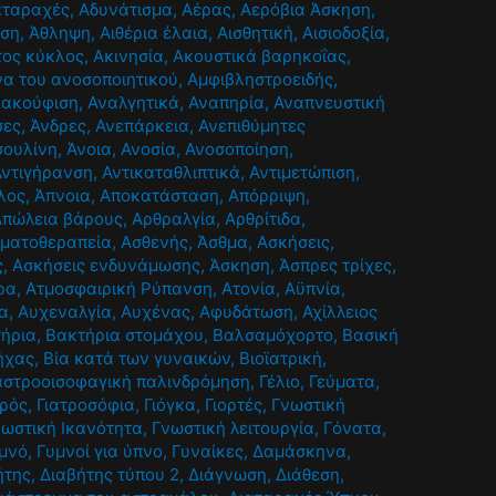
αταραχές
,
Αδυνάτισμα
,
Αέρας
,
Αερόβια Άσκηση
,
ηση
,
Άθληψη
,
Αιθέρια έλαια
,
Αισθητική
,
Αισιοδοξία
,
τος κύκλος
,
Ακινησία
,
Ακουστικά βαρηκοΐας
,
α του ανοσοποιητικού
,
Αμφιβληστροειδής
,
νακούφιση
,
Αναλγητικά
,
Αναπηρία
,
Αναπνευστική
σες
,
Άνδρες
,
Ανεπάρκεια
,
Ανεπιθύμητες
σουλίνη
,
Άνοια
,
Ανοσία
,
Ανοσοποίηση
,
Αντιγήρανση
,
Αντικαταθλιπτικά
,
Αντιμετώπιση
,
λος
,
Άπνοια
,
Αποκατάσταση
,
Απόρριψη
,
Απώλεια βάρους
,
Αρθραλγία
,
Αρθρίτιδα
,
ματοθεραπεία
,
Ασθενής
,
Άσθμα
,
Ασκήσεις
,
ς
,
Ασκήσεις ενδυνάμωσης
,
Άσκηση
,
Άσπρες τρίχες
,
ρα
,
Ατμοσφαιρική Ρύπανση
,
Ατονία
,
Αϋπνία
,
α
,
Αυχεναλγία
,
Αυχένας
,
Αφυδάτωση
,
Αχίλλειος
ήρια
,
Βακτήρια στομάχου
,
Βαλσαμόχορτο
,
Βασική
ήχας
,
Βία κατά των γυναικών
,
Βιοϊατρική
,
αστροοισοφαγική παλινδρόμηση
,
Γέλιο
,
Γεύματα
,
τρός
,
Γιατροσόφια
,
Γιόγκα
,
Γιορτές
,
Γνωστική
νωστική Ικανότητα
,
Γνωστική λειτουργία
,
Γόνατα
,
μνό
,
Γυμνοί για ύπνο
,
Γυναίκες
,
Δαμάσκηνα
,
ήτης
,
Διαβήτης τύπου 2
,
Διάγνωση
,
Διάθεση
,