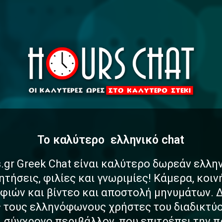
To καλύτερο
α
σ
φ
ελληνικό chat
.gr Greek Chat είναι καλύτερο δωρεάν ελλη
ητήσεις, φιλίες και γνωριμίες! Κάμερα, κοι
ιών και βίντεο και αποστολή μηνυμάτων. 
ς τους ελληνόφωνους χρήστες του διαδικτύο
αι σύγχρονο περιβάλλον, που επιτρέπει την 