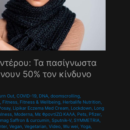
ντέρου: Τα πασίγνωστα
νουν 50% τον κίνδυνο
0
urn Out
,
COVID-19
,
DNA
,
doomscrolling
,
A
,
Fitness
,
Fitness & Wellbeing
,
Herbalife Nutrition
,
Posay
,
Lipikar Eczema Med Cream
,
Lockdown
,
Long
ulness
,
Moderna
,
Mε ΦροντίΖΩ ΚΑΛΑ
,
Pets
,
Pfizer
,
mag Saffron & curcumin
,
Sputnik-V
,
SYMMETRIA
,
nter
,
Vegan
,
Vegetarian
,
Video
,
Wu wei
,
Yoga
,