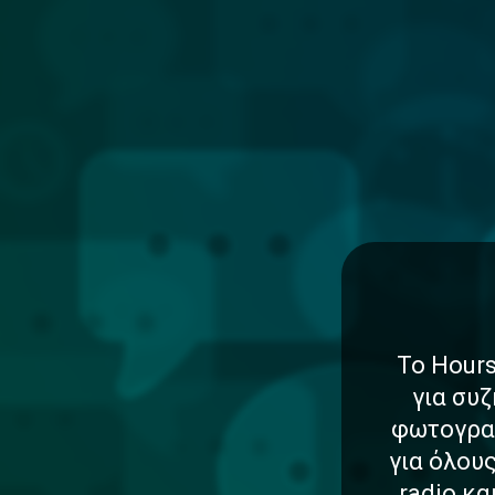
Το Hours
για συζ
φωτογραφ
για όλου
radio κ