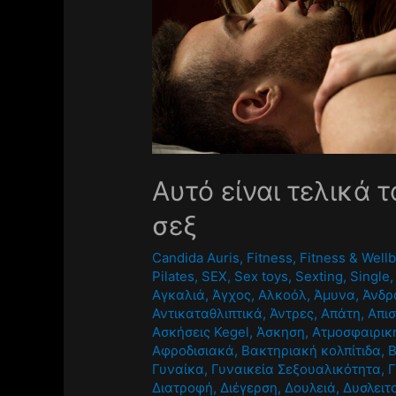
Αυτό είναι τελικά 
σεξ
Candida Auris
,
Fitness
,
Fitness & Well
Pilates
,
SEX
,
Sex toys
,
Sexting
,
Single
Αγκαλιά
,
Άγχος
,
Αλκοόλ
,
Άμυνα
,
Άνδρ
Αντικαταθλιπτικά
,
Άντρες
,
Απάτη
,
Απισ
Ασκήσεις Kegel
,
Άσκηση
,
Ατμοσφαιρικ
Αφροδισιακά
,
Βακτηριακή κολπίτιδα
,
Γυναίκα
,
Γυναικεία Σεξουαλικότητα
,
Γ
Διατροφή
,
Διέγερση
,
Δουλειά
,
Δυσλειτ