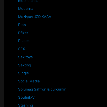
mobile chat
Moderna
Mε ΦροντίΖΩ ΚΑΛΑ
Pets
Pfizer
Pilates
SEX
Sex toys
Sexting
Single
Social Media
Solumag Saffron & curcumin
Sputnik-V
Stashing