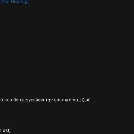
/ Από
Hours.gr
τό που θα απογειώσει την ερωτική σας ζωή
ο σεξ