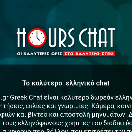
To καλύτερο
α
σ
φ
α
λ
ελληνικό chat
.gr Greek Chat είναι καλύτερο δωρεάν ελλη
ητήσεις, φιλίες και γνωριμίες! Κάμερα, κοι
ιών και βίντεο και αποστολή μηνυμάτων. 
ς τους ελληνόφωνους χρήστες του διαδικτύο
αι σύγχρονο περιβάλλον, που επιτρέπει την 