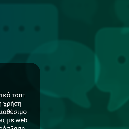
νικό τσατ
νή χρήση
Διαθέσιμο
υ, με web
πρόσβαση