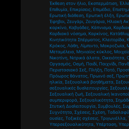
Έκθεση στον ήλιο
,
Εκσπερμάτιση
,
Έλλε
Επιθυμία
,
Επικρίσεις
,
Επιμέδιο
,
Επιστημ
Ερωτική διάθεση
,
Ερωτική έλξη
,
Ερωτι
Έφηβοι
,
Ζευγάρι
,
Ζευγάρια
,
Ηλιακή Ακ
καρκίνο
,
Καβγάδες
,
Κάπνισμα
,
Καρδια
Καρδιακό νόσημα
,
Καρκίνος
,
Κατάθλι
Κινητικότητα Σπέρματος
,
Κλειτορίδα
,
Κρόκος
,
Λάθη
,
Λίμπιντο
,
Μακροζωία
,
Μεταμέλεια
,
Μηνιαίος κύκλος
,
Μοιχεί
Νικοτίνη
,
Νιτρικά άλατα
,
Οικειότητα
,
Οργασμός
,
Οσμή
,
Παιδί
,
Παιχνίδι
,
Πανδ
Περιστασιακό Σεξ
,
Πλήξη
,
Ποτό
,
Προσ
Πρόωρος θάνατος
,
Πρωινό σεξ
,
Πρώτ
ηλικία
,
Σεξουαλικά βοηθήματα
,
Σεξου
σεξουαλικές δυσλειτουργίες
,
Σεξουαλι
Σεξουαλική ζωή
,
Σεξουαλική Ικανοπο
συμπεριφορά
,
Σεξουαλικότητα
,
Σημάδ
Στυτική Δυσλειτουργία
,
Συμβουλές
,
Συ
Συχνότητα
,
Σχέσεις
,
Σχέση
,
Ταδαλαφί
ουσίες
,
Τοξικές σχέσεις
,
Τριγωνέλλα
,
Υπερσεξουαλικότητα
,
Υπέρταση
,
Υπερ