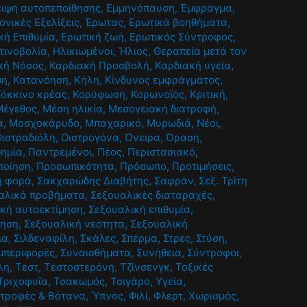
ιψη αυτοπεποίθησης
,
Εμμηνόπαυση
,
Έμφραγμα
,
ονικές Εξελίξεις
,
Έρωτας
,
Ερωτικά βοηθήματα
,
κή Επιθυμία
,
Ερωτική ζωή
,
Ερωτικός Σύντροφος
,
τινοβολία
,
Ηλικιωμένοι
,
Ήλιος
,
Θεραπεία μετά τον
κή Νόσος
,
Καρδιακή Προσβολή
,
Καρδιακή υγεία
,
ψη
,
Κατανόηση
,
Κήλη
,
Κίνδυνος εμφράγματος
,
Κόκκινο κρέας
,
Κορύφωση
,
Κορωνοϊός
,
Κριτική
,
Μέγεθος
,
Μέση ηλικία
,
Μεσογειακή διατροφή
,
α
,
Μοσχοκάρυδο
,
Μπαχαρικό
,
Μυρωδιά
,
Νέοι
,
Οιστραδιόλη
,
Οιστρογόνα
,
Όνειρα
,
Όραση
,
ημία
,
Παντρεμένοι
,
Πέος
,
Περιστασιακό
,
ποίηση
,
Προσωπικότητα
,
Πρόσωπο
,
Προτιμήσεις
,
η φορά
,
Σακχαρώδης Διαβήτης
,
Σαφράν
,
Σεξ. Τρίτη
αλικά προβήματα
,
Σεξουαλικές διαταραχές
,
κή αυτοεκτίμηση
,
Σεξουαλική επιθυμία
,
ίηση
,
Σεξουαλική νεότητα
,
Σεξουαλική
ια
,
Σιλδεναφίλη
,
Σκάλες
,
Σπέρμα
,
Στρες
,
Στύση
,
μπεριφορές
,
Συναισθήματα
,
Συνήθεια
,
Σύντροφοι
,
λη
,
Τεστ
,
Τεστοστερόνη
,
Τζίνσενγκ
,
Τοξικές
Τριχοφυΐα
,
Τσακωμός
,
Τσιγάρο
,
Υγεία
,
τροφές & Βότανα
,
Ύπνος
,
Φιλί
,
Φλερτ
,
Χωρισμός
,