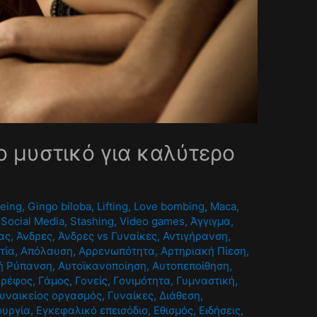
το μυστικό για καλύτερο
being
,
Gingo biloba
,
Lifting
,
Love bombing
,
Maca
,
,
Social Media
,
Stashing
,
Video games
,
Άγγιγμα
,
ας
,
Άνδρες
,
Άνδρες vs Γυναίκες
,
Αντιγήρανση
,
τία
,
Απόλαυση
,
Αρρενωπότητα
,
Αρτηριακή Πίεση
,
ή Ρύπανση
,
Αυτοϊκανοποίηση
,
Αυτοπεποίθηση
,
Βρέφος
,
Γάμος
,
Γονείς
,
Γονιμότητα
,
Γυμναστική
,
υναικείος οργασμός
,
Γυναίκες
,
Διάθεση
,
ουργία
,
Εγκεφαλικό επεισόδιο
,
Εθισμός
,
Ειδήσεις
,