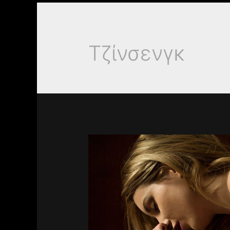
Τζίνσενγκ