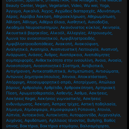
Beauty Center
,
Vegan
,
Vegetarian
,
Video
,
Wu wei
,
Yoga
,
Άγγιγμα
,
Αγκαλιά
,
Άγχος
,
Αγχώδεις διαταραχές
,
Αδυνάτισμα
,
Αέρας
,
Αερόβια Άσκηση
,
Αθηροσκλήρωση
,
Αθηρωμάτωση
,
Άθληση
,
Άθληψη
,
Αιθέρια έλαια
,
Αισθητική
,
Αισιοδοξία
,
Ακαδημία Νευροεπιστημών
,
Ακανόνιστος κύκλος
,
Ακινησία
,
Ακουστικά βαρηκοΐας
,
Αλκοόλ
,
Αλλεργίες
,
Αλτρουισμός
,
Άμυνα του ανοσοποιητικού
,
Αμφιβληστροειδής
,
Αμφιβληστροειδοπάθειες
,
Ανακοπή
,
Ανακούφιση
,
Αναλγητικά
,
Αναπηρία
,
Αναπνευστική Λειτουργία
,
Αναπνοή
,
Ανάρρωση
,
Ανάσες
,
Άνδρες
,
Ανεπάρκεια
,
Ανεπιθύμητες
συμπεριφορές
,
Ανθεκτικότητα στην ινσουλίνη
,
Άνοια
,
Ανοσία
,
Ανοσοποίηση
,
Ανοσοποιητικό Σύστημα
,
Αντιβιοτικά
,
Αντιγήρανση
,
Αντικαταθλιπτικά
,
Αντιμετώπιση
,
Αντισώματα
,
Αντώνιος Δημητρακόπουλος
,
Άπνοια
,
Αποκατάσταση
,
Απόρριψη
,
Αποσυμφορητικό σπρέι
,
Αποτρίχωση
,
Απώλεια
βάρους
,
Αρθραλγία
,
Αρθρίτιδα
,
Αρθροσκόπηση
,
Αρτηριακή
Πίεση
,
Αρωματοθεραπεία
,
Ασθενής
,
Άσθμα
,
Ασκήσεις
,
Ασκήσεις Kegel
,
Ασκήσεις γυμναστικής
,
Ασκήσεις
ενδυνάμωσης
,
Άσκηση
,
Άσπρες τρίχες
,
Αστική ποδηλασία
,
Άτμισμα
,
Ατμόσφαιρα
,
Ατμοσφαιρική Ρύπανση
,
Ατονία
,
Αϋπνία
,
Αυτοεικόνα
,
Αυτοκίνητο
,
Αυτοφροντίδα
,
Αυχεναλγία
,
Αυχένας
,
Αφυδάτωση
,
Αχίλλειος τένοντας
,
Βullying
,
Βαθύς
ύπνος
,
Βακτήρια
,
Βακτήρια στομάχου
,
Βαλσαμόχορτο
,