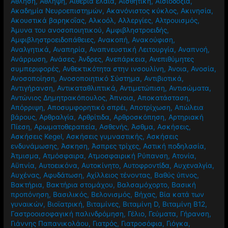
Άθληση
,
Άθληψη
,
Αιθέρια έλαια
,
Αισθητική
,
Αισιοδοξία
,
Ακαδημία Νευροεπιστημών
,
Ακανόνιστος κύκλος
,
Ακινησία
,
Ακουστικά βαρηκοΐας
,
Αλκοόλ
,
Αλλεργίες
,
Αλτρουισμός
,
Άμυνα του ανοσοποιητικού
,
Αμφιβληστροειδής
,
Αμφιβληστροειδοπάθειες
,
Ανακοπή
,
Ανακούφιση
,
Αναλγητικά
,
Αναπηρία
,
Αναπνευστική Λειτουργία
,
Αναπνοή
,
Ανάρρωση
,
Ανάσες
,
Άνδρες
,
Ανεπάρκεια
,
Ανεπιθύμητες
συμπεριφορές
,
Ανθεκτικότητα στην ινσουλίνη
,
Άνοια
,
Ανοσία
,
Ανοσοποίηση
,
Ανοσοποιητικό Σύστημα
,
Αντιβιοτικά
,
Αντιγήρανση
,
Αντικαταθλιπτικά
,
Αντιμετώπιση
,
Αντισώματα
,
Αντώνιος Δημητρακόπουλος
,
Άπνοια
,
Αποκατάσταση
,
Απόρριψη
,
Αποσυμφορητικό σπρέι
,
Αποτρίχωση
,
Απώλεια
βάρους
,
Αρθραλγία
,
Αρθρίτιδα
,
Αρθροσκόπηση
,
Αρτηριακή
Πίεση
,
Αρωματοθεραπεία
,
Ασθενής
,
Άσθμα
,
Ασκήσεις
,
Ασκήσεις Kegel
,
Ασκήσεις γυμναστικής
,
Ασκήσεις
ενδυνάμωσης
,
Άσκηση
,
Άσπρες τρίχες
,
Αστική ποδηλασία
,
Άτμισμα
,
Ατμόσφαιρα
,
Ατμοσφαιρική Ρύπανση
,
Ατονία
,
Αϋπνία
,
Αυτοεικόνα
,
Αυτοκίνητο
,
Αυτοφροντίδα
,
Αυχεναλγία
,
Αυχένας
,
Αφυδάτωση
,
Αχίλλειος τένοντας
,
Βαθύς ύπνος
,
Βακτήρια
,
Βακτήρια στομάχου
,
Βαλσαμόχορτο
,
Βασική
προπόνηση
,
Βασιλικός
,
Βελονισμός
,
Βήχας
,
Βία κατά των
γυναικών
,
Βιοϊατρική
,
Βιταμίνες
,
Βιταμίνη D
,
Βιταμίνη Β12
,
Γαστροοισοφαγική παλινδρόμηση
,
Γέλιο
,
Γεύματα
,
Γήρανση
,
Γιάννης Παπανικολάου
,
Γιατρός
,
Γιατροσόφια
,
Γιόγκα
,