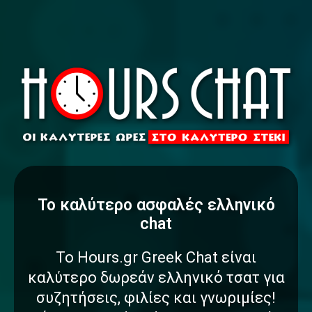
To καλύτερο
α
σ
φ
α
λ
έ
ς
ελληνικό
chat
Το Hours.gr Greek Chat είναι
καλύτερο δωρεάν ελληνικό τσατ για
συζητήσεις, φιλίες και γνωριμίες!