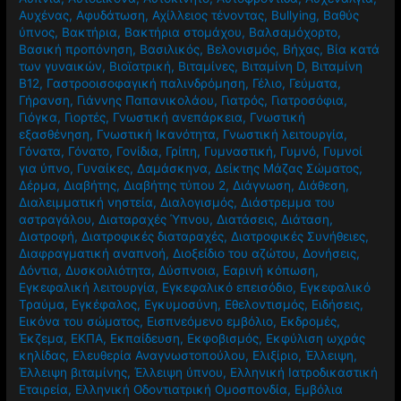
Αυχένας
,
Αφυδάτωση
,
Αχίλλειος τένοντας
,
Βullying
,
Βαθύς
ύπνος
,
Βακτήρια
,
Βακτήρια στομάχου
,
Βαλσαμόχορτο
,
Βασική προπόνηση
,
Βασιλικός
,
Βελονισμός
,
Βήχας
,
Βία κατά
των γυναικών
,
Βιοϊατρική
,
Βιταμίνες
,
Βιταμίνη D
,
Βιταμίνη
Β12
,
Γαστροοισοφαγική παλινδρόμηση
,
Γέλιο
,
Γεύματα
,
Γήρανση
,
Γιάννης Παπανικολάου
,
Γιατρός
,
Γιατροσόφια
,
Γιόγκα
,
Γιορτές
,
Γνωστική ανεπάρκεια
,
Γνωστική
εξασθένηση
,
Γνωστική Ικανότητα
,
Γνωστική λειτουργία
,
Γόνατα
,
Γόνατο
,
Γονίδια
,
Γρίπη
,
Γυμναστική
,
Γυμνό
,
Γυμνοί
για ύπνο
,
Γυναίκες
,
Δαμάσκηνα
,
Δείκτης Μάζας Σώματος
,
Δέρμα
,
Διαβήτης
,
Διαβήτης τύπου 2
,
Διάγνωση
,
Διάθεση
,
Διαλειμματική νηστεία
,
Διαλογισμός
,
Διάστρεμμα του
αστραγάλου
,
Διαταραχές Ύπνου
,
Διατάσεις
,
Διάταση
,
Διατροφή
,
Διατροφικές διαταραχές
,
Διατροφικές Συνήθειες
,
Διαφραγματική αναπνοή
,
Διοξείδιο του αζώτου
,
Δονήσεις
,
Δόντια
,
Δυσκοιλιότητα
,
Δύσπνοια
,
Εαρινή κόπωση
,
Εγκεφαλική λειτουργία
,
Εγκεφαλικό επεισόδιο
,
Εγκεφαλικό
Τραύμα
,
Εγκέφαλος
,
Εγκυμοσύνη
,
Εθελοντισμός
,
Ειδήσεις
,
Εικόνα του σώματος
,
Εισπνεόμενο εμβόλιο
,
Εκδρομές
,
Έκζεμα
,
ΕΚΠΑ
,
Εκπαίδευση
,
Εκφοβισμός
,
Εκφύλιση ωχράς
κηλίδας
,
Ελευθερία Αναγνωστοπούλου
,
Ελιξίριο
,
Έλλειψη
,
Έλλειψη βιταμίνης
,
Έλλειψη ύπνου
,
Ελληνική Ιατροδικαστική
Εταιρεία
,
Ελληνική Οδοντιατρική Ομοσπονδία
,
Εμβόλια