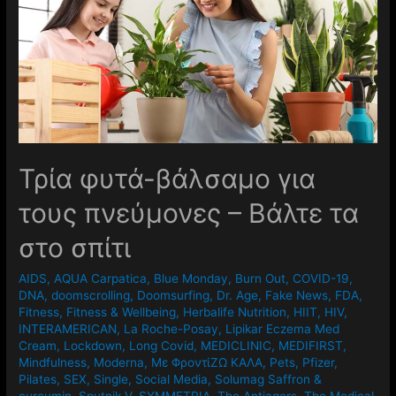
Τρία φυτά-βάλσαμο για
τους πνεύμονες – Βάλτε τα
στο σπίτι
AIDS
,
AQUA Carpatica
,
Blue Monday
,
Burn Out
,
COVID-19
,
DNA
,
doomscrolling
,
Doomsurfing
,
Dr. Age
,
Fake News
,
FDA
,
Fitness
,
Fitness & Wellbeing
,
Herbalife Nutrition
,
HIIT
,
HIV
,
INTERAMERICAN
,
La Roche-Posay
,
Lipikar Eczema Med
Cream
,
Lockdown
,
Long Covid
,
MEDICLINIC
,
MEDIFIRST
,
Mindfulness
,
Moderna
,
Mε ΦροντίΖΩ ΚΑΛΑ
,
Pets
,
Pfizer
,
Pilates
,
SEX
,
Single
,
Social Media
,
Solumag Saffron &
curcumin
,
Sputnik-V
,
SYMMETRIA
,
The Antiagers
,
The Medical