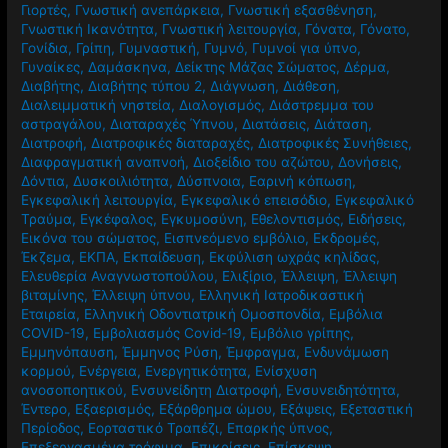
Γιορτές
,
Γνωστική ανεπάρκεια
,
Γνωστική εξασθένηση
,
Γνωστική Ικανότητα
,
Γνωστική λειτουργία
,
Γόνατα
,
Γόνατο
,
Γονίδια
,
Γρίπη
,
Γυμναστική
,
Γυμνό
,
Γυμνοί για ύπνο
,
Γυναίκες
,
Δαμάσκηνα
,
Δείκτης Μάζας Σώματος
,
Δέρμα
,
Διαβήτης
,
Διαβήτης τύπου 2
,
Διάγνωση
,
Διάθεση
,
Διαλειμματική νηστεία
,
Διαλογισμός
,
Διάστρεμμα του
αστραγάλου
,
Διαταραχές Ύπνου
,
Διατάσεις
,
Διάταση
,
Διατροφή
,
Διατροφικές διαταραχές
,
Διατροφικές Συνήθειες
,
Διαφραγματική αναπνοή
,
Διοξείδιο του αζώτου
,
Δονήσεις
,
Δόντια
,
Δυσκοιλιότητα
,
Δύσπνοια
,
Εαρινή κόπωση
,
Εγκεφαλική λειτουργία
,
Εγκεφαλικό επεισόδιο
,
Εγκεφαλικό
Τραύμα
,
Εγκέφαλος
,
Εγκυμοσύνη
,
Εθελοντισμός
,
Ειδήσεις
,
Εικόνα του σώματος
,
Εισπνεόμενο εμβόλιο
,
Εκδρομές
,
Έκζεμα
,
ΕΚΠΑ
,
Εκπαίδευση
,
Εκφύλιση ωχράς κηλίδας
,
Ελευθερία Αναγνωστοπούλου
,
Ελιξίριο
,
Έλλειψη
,
Έλλειψη
βιταμίνης
,
Έλλειψη ύπνου
,
Ελληνική Ιατροδικαστική
Εταιρεία
,
Ελληνική Οδοντιατρική Ομοσπονδία
,
Εμβόλια
COVID-19
,
Εμβολιασμός Covid-19
,
Εμβόλιο γρίπης
,
Εμμηνόπαυση
,
Έμμηνος Ρύση
,
Έμφραγμα
,
Ενδυνάμωση
κορμού
,
Ενέργεια
,
Ενεργητικότητα
,
Ενίσχυση
ανοσοποητικού
,
Ενσυνείδητη Διατροφή
,
Ενσυνειδητότητα
,
Έντερο
,
Εξαερισμός
,
Εξάρθρημα ώμου
,
Εξάψεις
,
Εξεταστική
Περίοδος
,
Εορταστικό Τραπέζι
,
Επαρκής ύπνος
,
Επεξεργασμένα τρόφιμα
,
Επικρίσεις
,
Επίσκεψη
,