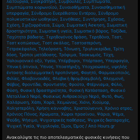
λειτουργία
,
Συγκράτηση
,
Συμβουλές
,
Συμπτώματα
,
Συμπτώματα κορωνοϊού
,
Συναισθήματα
,
Συναισθηματική
υπερφαγία
,
Σύνδρομο Ευερέθιστου Εντέρου
,
Σύνδρομο
πολυκυστικών ωοθηκών
,
Συνήθειες
,
Συντήρηση
,
Σχέσεις
,
Σχέση
,
Σχιζοφρένεια
,
Σώμα
,
Σωματική Άσκηση
,
Σωματική
δραστηριότητα
,
Σωματική υγεία
,
Σωματικό βάρος
,
Ταξίδια
,
Ταχύτητα βάδισης
,
Τερηδογόνος δράση
,
Τερηδόνα
,
Τεστ
,
Τεστ κοπώσεως
,
Τεστ σκάλας
,
Τεστοστερόνη
,
Τετρακέφαλοι
,
Τηλεόραση
,
Τόνωση
,
Τριγλυκερίδια
,
Τρίτη
δόση
,
Τρόποι μετάδοσης
,
Τρόφιμα
,
Τσακωμός
,
Τύχη
,
Υαλουρονικό οξύ
,
Υγεία
,
Υπέρβαροι
,
Υπέρταση
,
Υπερφαγία
,
Υπνική άπνοια
,
Ύπνος
,
Υποστήριξη
,
Υποχρεώσεις
,
υψηλής
έντασης διαλειμματική προπόνηση
,
Φαγητό
,
Φαρμακοποιός
,
Φιλίες
,
Φλαβονοειδές
,
Φλεβική θρομβοεμβολή
,
Φλεγμονή
,
Φόβος
,
Φροντίδα
,
Φροντιστής
,
Φρούτα
,
Φτέρνισμα
,
Φύλο
,
Φύση
,
Φυσική δραστηριότητα
,
Φυσική Κατάσταση
,
Φυσικό
Μεταλλικό Νερό
,
Φυσικώς Ανθρακούχο Νερό
,
Φυτό
,
Φως
,
Χαλάρωση
,
Χάπι
,
Χαρά
,
Χειμώνας
,
Χιόνι
,
Χιούμορ
,
Χοληστερόλη
,
Χρήση κάνναβης
,
Χριστούγεννα
,
Χρόνιο στρες
,
Χρόνιος Πόνος
,
Χρώματα
,
Χώροι πρασίνου
,
Ψάρια
,
Ψέμα
,
Ψεύδη
,
Ψήσιμο
,
Ψυχιατρικές παθήσεις
,
Ψυχικές διαταραχές
,
Ψυχική Υγεία
,
Ψυχολογία
,
Ώμοι
,
Ώμος
/ Από
Hours.gr
Ανακαλύψτε τις πιο αποτελεσματικές φυσικές κινήσεις που