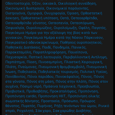
Οδοντοστοιχία
,
Όζον
,
οικιακά
,
Οικολογική συνείδηση
,
Οικονομική δυσπραγία
,
Οικονομικοί παράγοντες
,
Οιστρογόνα
,
Ομορφιά
,
Ονυχοφαγία
,
Όραση
,
Ορθοστατική
άσκηση
,
Ορθοστατική υπόταση
,
Οστά
,
Οστεοαρθρίτιδα
,
Οστεοαρθρίτιδα γόνατος
,
Οστεοπενία
,
Οστεοπόρωση
,
Οσφυαλγία
,
Ουρολοιμώξεις
,
Ουρολοίμωξη
,
Οφέλη
,
Παγετός
,
Παγκόσμια Ημέρα για την εξάλειψη της βίας κατά των
γυναικών
,
Παγκόσμια Ημέρα κατά της Νόσου Πάρκινσον
,
Παγκρεατικό αδενοκαρκίνωμα
,
Παθήσεις ουροποιητικού
,
Παθητικές Διατάσεις
,
Παιδί
,
Πανδημία
,
Πανικός
,
Παρακεταμόλη
,
Παραπληροφόρηση
,
Παυσίπονα
,
Παχυσαρκία
,
Πεπτική λειτουργία
,
Περιβαλλοντική Αντίληψη
,
Περπάτημα
,
Πίεση
,
Πινοσεμπρίνη
,
Πλαστική Χειρουργική
,
Πλάτη
,
Πνεύμονες
,
Πνευμονική θρομβοεμβολή
,
Πνευμονική
Ίνωση
,
Ποδηλασία
,
Ποδηλατικός τουρισμός
,
Πολιτική Υγείας
,
Πονόδοντος
,
Πόνοι περιόδου
,
Πονοκέφαλος
,
Πόνος
,
Πόνος
στα γόνατα
,
Πόνος στη μέση
,
Πόνος στην πλάτη
,
Πόνος στον
αυχένα
,
Πόσιμο νερό
,
Πράσινα λαχανικά
,
Πρεσβυωπία
,
Προβιοτικά
,
Προδιαβήτης
,
Προκαταλήψεις
,
Προπόνηση
,
Προπόνηση cardio
,
Προπονηση HIIT
,
Προπόνηση ολικής
σωματικής δόνησης
,
Προστασία
,
Πρόσωπο
,
Πρόωρος
θάνατος
,
Πυρετός
,
Πυρήνας
,
Ρήξη τενόντων του ώμου
,
Ρινικό
σπρέι
,
Ροχαλητό
,
Σάκχαρο
,
Σακχαρώδης Διαβήτης
,