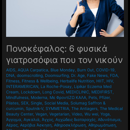
Πονοκέφαλος: 6 φυσικά
γιατροσόφια που τον νικούν
AIDS
,
AQUA Carpatica
,
Blue Monday
,
Burn Out
,
COVID-19
,
DNA
,
doomscrolling
,
Doomsurfing
,
Dr. Age
,
Fake News
,
FDA
,
Fitness
,
Fitness & Wellbeing
,
Herbalife Nutrition
,
HIIT
,
HIV
,
INTERAMERICAN
,
La Roche-Posay
,
Lipikar Eczema Med
Cream
,
Lockdown
,
Long Covid
,
MEDICLINIC
,
MEDIFIRST
,
Mindfulness
,
Moderna
,
Mε ΦροντίΖΩ ΚΑΛΑ
,
Pets
,
Pfizer
,
Pilates
,
SEX
,
Single
,
Social Media
,
Solumag Saffron &
curcumin
,
Sputnik-V
,
SYMMETRIA
,
The Antiagers
,
The Medical
Beauty Center
,
Vegan
,
Vegetarian
,
Video
,
Wu wei
,
Yoga
,
Άγγιγμα
,
Αγκαλιά
,
Άγχος
,
Αγχώδεις διαταραχές
,
Αδυνάτισμα
,
Αέρας
,
Αερόβια Άσκηση
,
Αθηροσκλήρωση
,
Αθηρωμάτωση
,