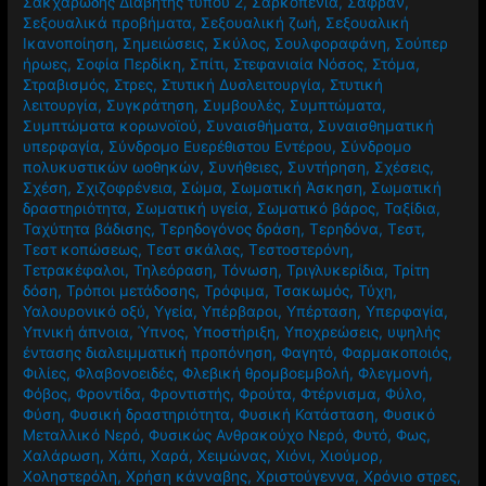
Σακχαρώδης Διαβήτης τύπου 2
,
Σαρκοπενία
,
Σαφράν
,
Σεξουαλικά προβήματα
,
Σεξουαλική ζωή
,
Σεξουαλική
Ικανοποίηση
,
Σημειώσεις
,
Σκύλος
,
Σουλφοραφάνη
,
Σούπερ
ήρωες
,
Σοφία Περδίκη
,
Σπίτι
,
Στεφανιαία Νόσος
,
Στόμα
,
Στραβισμός
,
Στρες
,
Στυτική Δυσλειτουργία
,
Στυτική
λειτουργία
,
Συγκράτηση
,
Συμβουλές
,
Συμπτώματα
,
Συμπτώματα κορωνοϊού
,
Συναισθήματα
,
Συναισθηματική
υπερφαγία
,
Σύνδρομο Ευερέθιστου Εντέρου
,
Σύνδρομο
πολυκυστικών ωοθηκών
,
Συνήθειες
,
Συντήρηση
,
Σχέσεις
,
Σχέση
,
Σχιζοφρένεια
,
Σώμα
,
Σωματική Άσκηση
,
Σωματική
δραστηριότητα
,
Σωματική υγεία
,
Σωματικό βάρος
,
Ταξίδια
,
Ταχύτητα βάδισης
,
Τερηδογόνος δράση
,
Τερηδόνα
,
Τεστ
,
Τεστ κοπώσεως
,
Τεστ σκάλας
,
Τεστοστερόνη
,
Τετρακέφαλοι
,
Τηλεόραση
,
Τόνωση
,
Τριγλυκερίδια
,
Τρίτη
δόση
,
Τρόποι μετάδοσης
,
Τρόφιμα
,
Τσακωμός
,
Τύχη
,
Υαλουρονικό οξύ
,
Υγεία
,
Υπέρβαροι
,
Υπέρταση
,
Υπερφαγία
,
Υπνική άπνοια
,
Ύπνος
,
Υποστήριξη
,
Υποχρεώσεις
,
υψηλής
έντασης διαλειμματική προπόνηση
,
Φαγητό
,
Φαρμακοποιός
,
Φιλίες
,
Φλαβονοειδές
,
Φλεβική θρομβοεμβολή
,
Φλεγμονή
,
Φόβος
,
Φροντίδα
,
Φροντιστής
,
Φρούτα
,
Φτέρνισμα
,
Φύλο
,
Φύση
,
Φυσική δραστηριότητα
,
Φυσική Κατάσταση
,
Φυσικό
Μεταλλικό Νερό
,
Φυσικώς Ανθρακούχο Νερό
,
Φυτό
,
Φως
,
Χαλάρωση
,
Χάπι
,
Χαρά
,
Χειμώνας
,
Χιόνι
,
Χιούμορ
,
Χοληστερόλη
,
Χρήση κάνναβης
,
Χριστούγεννα
,
Χρόνιο στρες
,