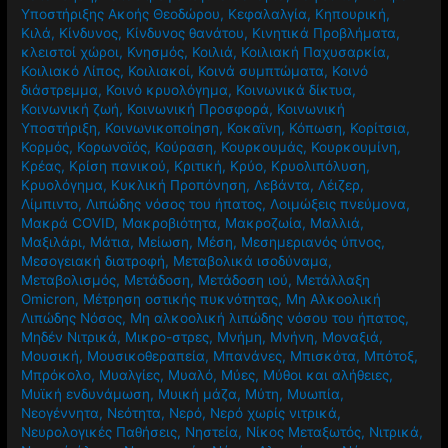
Υποστήριξης Ακοής Θεοδώρου
,
Κεφαλαλγία
,
Κηπουρική
,
Κιλά
,
Κίνδυνος
,
Κίνδυνος θανάτου
,
Κινητικά Προβλήματα
,
κλειστοί χώροι
,
Κνησμός
,
Κοιλιά
,
Κοιλιακή Παχυσαρκία
,
Κοιλιακό Λίπος
,
Κοιλιακοί
,
Κοινά συμπτώματα
,
Κοινό
διάστρεμμα
,
Κοινό κρυολόγημα
,
Κοινωνικά δίκτυα
,
Κοινωνική ζωή
,
Κοινωνική Προσφορά
,
Κοινωνική
Υποστήριξη
,
Κοινωνικοποίηση
,
Κοκαϊνη
,
Κόπωση
,
Κορίτσια
,
Κορμός
,
Κορωνοϊός
,
Κούραση
,
Κουρκουμάς
,
Κουρκουμίνη
,
Κρέας
,
Κρίση πανικού
,
Κριτική
,
Κρύο
,
Κρυολιπόλυση
,
Κρυολόγημα
,
Κυκλική Προπόνηση
,
Λεβάντα
,
Λέιζερ
,
Λίμπιντο
,
Λιπώδης νόσος του ήπατος
,
Λοιμώξεις πνεύμονα
,
Μακρά COVID
,
Μακροβιότητα
,
Μακροζωία
,
Μαλλιά
,
Μαξιλάρι
,
Μάτια
,
Μείωση
,
Μέση
,
Μεσημεριανός ύπνος
,
Μεσογειακή διατροφή
,
Μεταβολικά ισοδύναμα
,
Μεταβολισμός
,
Μετάδοση
,
Μετάδοση ιού
,
Μετάλλαξη
Omicron
,
Μέτρηση οστικής πυκνότητας
,
Μη Αλκοολική
Λιπώδης Νόσος
,
Μη αλκοολική λιπώδης νόσου του ήπατος
,
Μηδέν Νιτρικά
,
Μικρο-στρες
,
Μνήμη
,
Μνήνη
,
Μοναξιά
,
Μουσική
,
Μουσικοθεραπεία
,
Μπανάνες
,
Μπισκότα
,
Μπότοξ
,
Μπρόκολο
,
Μυαλγίες
,
Μυαλό
,
Μύες
,
Μύθοι και αλήθειες
,
Μυϊκή ενδυνάμωση
,
Μυική μάζα
,
Μύτη
,
Μυωπία
,
Νεογέννητα
,
Νεότητα
,
Νερό
,
Νερό χωρίς νιτρικά
,
Νευρολογικές Παθήσεις
,
Νηστεία
,
Νίκος Μεταξωτός
,
Νιτρικά
,