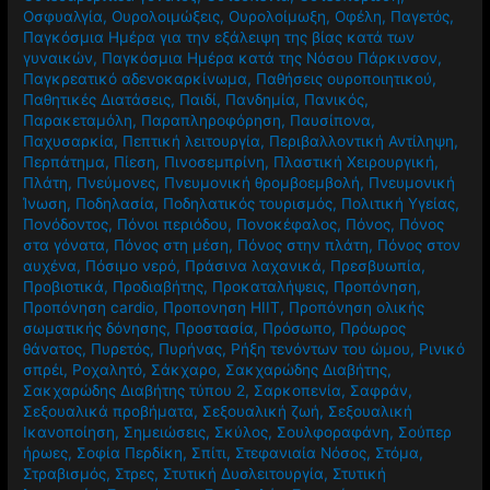
Οσφυαλγία
,
Ουρολοιμώξεις
,
Ουρολοίμωξη
,
Οφέλη
,
Παγετός
,
Παγκόσμια Ημέρα για την εξάλειψη της βίας κατά των
γυναικών
,
Παγκόσμια Ημέρα κατά της Νόσου Πάρκινσον
,
Παγκρεατικό αδενοκαρκίνωμα
,
Παθήσεις ουροποιητικού
,
Παθητικές Διατάσεις
,
Παιδί
,
Πανδημία
,
Πανικός
,
Παρακεταμόλη
,
Παραπληροφόρηση
,
Παυσίπονα
,
Παχυσαρκία
,
Πεπτική λειτουργία
,
Περιβαλλοντική Αντίληψη
,
Περπάτημα
,
Πίεση
,
Πινοσεμπρίνη
,
Πλαστική Χειρουργική
,
Πλάτη
,
Πνεύμονες
,
Πνευμονική θρομβοεμβολή
,
Πνευμονική
Ίνωση
,
Ποδηλασία
,
Ποδηλατικός τουρισμός
,
Πολιτική Υγείας
,
Πονόδοντος
,
Πόνοι περιόδου
,
Πονοκέφαλος
,
Πόνος
,
Πόνος
στα γόνατα
,
Πόνος στη μέση
,
Πόνος στην πλάτη
,
Πόνος στον
αυχένα
,
Πόσιμο νερό
,
Πράσινα λαχανικά
,
Πρεσβυωπία
,
Προβιοτικά
,
Προδιαβήτης
,
Προκαταλήψεις
,
Προπόνηση
,
Προπόνηση cardio
,
Προπονηση HIIT
,
Προπόνηση ολικής
σωματικής δόνησης
,
Προστασία
,
Πρόσωπο
,
Πρόωρος
θάνατος
,
Πυρετός
,
Πυρήνας
,
Ρήξη τενόντων του ώμου
,
Ρινικό
σπρέι
,
Ροχαλητό
,
Σάκχαρο
,
Σακχαρώδης Διαβήτης
,
Σακχαρώδης Διαβήτης τύπου 2
,
Σαρκοπενία
,
Σαφράν
,
Σεξουαλικά προβήματα
,
Σεξουαλική ζωή
,
Σεξουαλική
Ικανοποίηση
,
Σημειώσεις
,
Σκύλος
,
Σουλφοραφάνη
,
Σούπερ
ήρωες
,
Σοφία Περδίκη
,
Σπίτι
,
Στεφανιαία Νόσος
,
Στόμα
,
Στραβισμός
,
Στρες
,
Στυτική Δυσλειτουργία
,
Στυτική