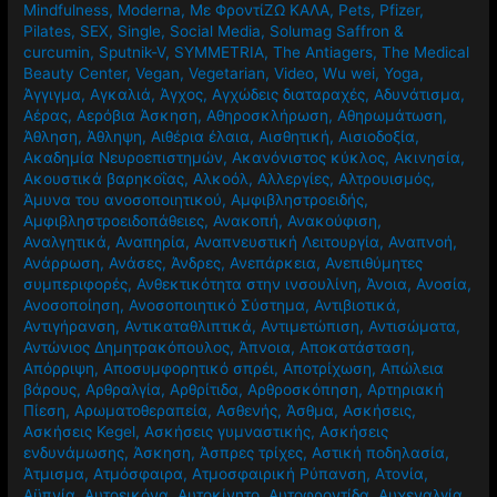
Mindfulness
,
Moderna
,
Mε ΦροντίΖΩ ΚΑΛΑ
,
Pets
,
Pfizer
,
Pilates
,
SEX
,
Single
,
Social Media
,
Solumag Saffron &
curcumin
,
Sputnik-V
,
SYMMETRIA
,
The Antiagers
,
The Medical
Beauty Center
,
Vegan
,
Vegetarian
,
Video
,
Wu wei
,
Yoga
,
Άγγιγμα
,
Αγκαλιά
,
Άγχος
,
Αγχώδεις διαταραχές
,
Αδυνάτισμα
,
Αέρας
,
Αερόβια Άσκηση
,
Αθηροσκλήρωση
,
Αθηρωμάτωση
,
Άθληση
,
Άθληψη
,
Αιθέρια έλαια
,
Αισθητική
,
Αισιοδοξία
,
Ακαδημία Νευροεπιστημών
,
Ακανόνιστος κύκλος
,
Ακινησία
,
Ακουστικά βαρηκοΐας
,
Αλκοόλ
,
Αλλεργίες
,
Αλτρουισμός
,
Άμυνα του ανοσοποιητικού
,
Αμφιβληστροειδής
,
Αμφιβληστροειδοπάθειες
,
Ανακοπή
,
Ανακούφιση
,
Αναλγητικά
,
Αναπηρία
,
Αναπνευστική Λειτουργία
,
Αναπνοή
,
Ανάρρωση
,
Ανάσες
,
Άνδρες
,
Ανεπάρκεια
,
Ανεπιθύμητες
συμπεριφορές
,
Ανθεκτικότητα στην ινσουλίνη
,
Άνοια
,
Ανοσία
,
Ανοσοποίηση
,
Ανοσοποιητικό Σύστημα
,
Αντιβιοτικά
,
Αντιγήρανση
,
Αντικαταθλιπτικά
,
Αντιμετώπιση
,
Αντισώματα
,
Αντώνιος Δημητρακόπουλος
,
Άπνοια
,
Αποκατάσταση
,
Απόρριψη
,
Αποσυμφορητικό σπρέι
,
Αποτρίχωση
,
Απώλεια
βάρους
,
Αρθραλγία
,
Αρθρίτιδα
,
Αρθροσκόπηση
,
Αρτηριακή
Πίεση
,
Αρωματοθεραπεία
,
Ασθενής
,
Άσθμα
,
Ασκήσεις
,
Ασκήσεις Kegel
,
Ασκήσεις γυμναστικής
,
Ασκήσεις
ενδυνάμωσης
,
Άσκηση
,
Άσπρες τρίχες
,
Αστική ποδηλασία
,
Άτμισμα
,
Ατμόσφαιρα
,
Ατμοσφαιρική Ρύπανση
,
Ατονία
,
Αϋπνία
,
Αυτοεικόνα
,
Αυτοκίνητο
,
Αυτοφροντίδα
,
Αυχεναλγία
,