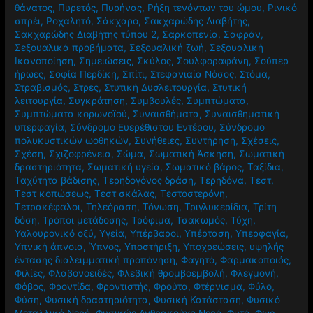
θάνατος
,
Πυρετός
,
Πυρήνας
,
Ρήξη τενόντων του ώμου
,
Ρινικό
σπρέι
,
Ροχαλητό
,
Σάκχαρο
,
Σακχαρώδης Διαβήτης
,
Σακχαρώδης Διαβήτης τύπου 2
,
Σαρκοπενία
,
Σαφράν
,
Σεξουαλικά προβήματα
,
Σεξουαλική ζωή
,
Σεξουαλική
Ικανοποίηση
,
Σημειώσεις
,
Σκύλος
,
Σουλφοραφάνη
,
Σούπερ
ήρωες
,
Σοφία Περδίκη
,
Σπίτι
,
Στεφανιαία Νόσος
,
Στόμα
,
Στραβισμός
,
Στρες
,
Στυτική Δυσλειτουργία
,
Στυτική
λειτουργία
,
Συγκράτηση
,
Συμβουλές
,
Συμπτώματα
,
Συμπτώματα κορωνοϊού
,
Συναισθήματα
,
Συναισθηματική
υπερφαγία
,
Σύνδρομο Ευερέθιστου Εντέρου
,
Σύνδρομο
πολυκυστικών ωοθηκών
,
Συνήθειες
,
Συντήρηση
,
Σχέσεις
,
Σχέση
,
Σχιζοφρένεια
,
Σώμα
,
Σωματική Άσκηση
,
Σωματική
δραστηριότητα
,
Σωματική υγεία
,
Σωματικό βάρος
,
Ταξίδια
,
Ταχύτητα βάδισης
,
Τερηδογόνος δράση
,
Τερηδόνα
,
Τεστ
,
Τεστ κοπώσεως
,
Τεστ σκάλας
,
Τεστοστερόνη
,
Τετρακέφαλοι
,
Τηλεόραση
,
Τόνωση
,
Τριγλυκερίδια
,
Τρίτη
δόση
,
Τρόποι μετάδοσης
,
Τρόφιμα
,
Τσακωμός
,
Τύχη
,
Υαλουρονικό οξύ
,
Υγεία
,
Υπέρβαροι
,
Υπέρταση
,
Υπερφαγία
,
Υπνική άπνοια
,
Ύπνος
,
Υποστήριξη
,
Υποχρεώσεις
,
υψηλής
έντασης διαλειμματική προπόνηση
,
Φαγητό
,
Φαρμακοποιός
,
Φιλίες
,
Φλαβονοειδές
,
Φλεβική θρομβοεμβολή
,
Φλεγμονή
,
Φόβος
,
Φροντίδα
,
Φροντιστής
,
Φρούτα
,
Φτέρνισμα
,
Φύλο
,
Φύση
,
Φυσική δραστηριότητα
,
Φυσική Κατάσταση
,
Φυσικό
Μεταλλικό Νερό
,
Φυσικώς Ανθρακούχο Νερό
,
Φυτό
,
Φως
,