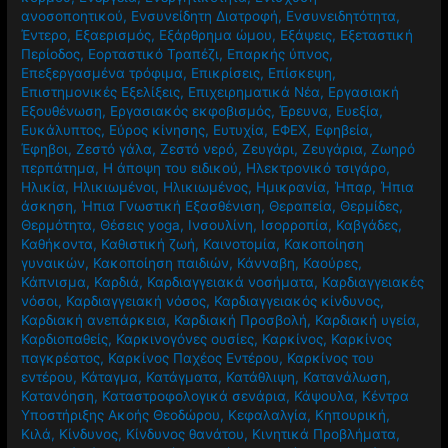
ανοσοποητικού
,
Ενσυνείδητη Διατροφή
,
Ενσυνειδητότητα
,
Έντερο
,
Εξαερισμός
,
Εξάρθρημα ώμου
,
Εξάψεις
,
Εξεταστική
Περίοδος
,
Εορταστικό Τραπέζι
,
Επαρκής ύπνος
,
Επεξεργασμένα τρόφιμα
,
Επικρίσεις
,
Επίσκεψη
,
Επιστημονικές Εξελίξεις
,
Επιχειρηματικά Νέα
,
Εργασιακή
Εξουθένωση
,
Εργασιακός εκφοβισμός
,
Έρευνα
,
Ευεξία
,
Ευκάλυπτος
,
Εύρος κίνησης
,
Ευτυχία
,
ΕΦΕΧ
,
Εφηβεία
,
Έφηβοι
,
Ζεστό γάλα
,
Ζεστό νερό
,
Ζευγάρι
,
Ζευγάρια
,
Ζωηρό
περπάτημα
,
Η άποψη του ειδικού
,
Ηλεκτρονικό τσιγάρο
,
Ηλικία
,
Ηλικιωμένοι
,
Ηλικιωμένος
,
Ημικρανία
,
Ήπαρ
,
Ήπια
άσκηση
,
Ήπια Γνωστική Εξασθένιση
,
Θεραπεία
,
Θερμίδες
,
Θερμότητα
,
Θέσεις yoga
,
Ινσουλίνη
,
Ισορροπία
,
Καβγάδες
,
Καθήκοντα
,
Καθιστική ζωή
,
Καινοτομία
,
Κακοποίηση
γυναικών
,
Κακοποίηση παιδιών
,
Κάνναβη
,
Καούρες
,
Κάπνισμα
,
Καρδιά
,
Καρδιαγγειακά νοσήματα
,
Καρδιαγγειακές
νόσοι
,
Καρδιαγγειακή νόσος
,
Καρδιαγγειακός κίνδυνος
,
Καρδιακή ανεπάρκεια
,
Καρδιακή Προσβολή
,
Καρδιακή υγεία
,
Καρδιοπαθείς
,
Καρκινογόνες ουσίες
,
Καρκίνος
,
Καρκίνος
παγκρέατος
,
Καρκίνος Παχέος Εντέρου
,
Καρκίνος του
εντέρου
,
Κάταγμα
,
Κατάγματα
,
Κατάθλιψη
,
Κατανάλωση
,
Κατανόηση
,
Καταστροφολογικά σενάρια
,
Κάψουλα
,
Κέντρα
Υποστήριξης Ακοής Θεοδώρου
,
Κεφαλαλγία
,
Κηπουρική
,
Κιλά
,
Κίνδυνος
,
Κίνδυνος θανάτου
,
Κινητικά Προβλήματα
,