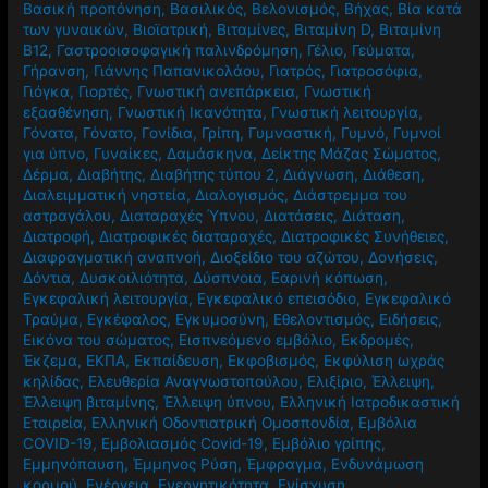
Βασική προπόνηση
,
Βασιλικός
,
Βελονισμός
,
Βήχας
,
Βία κατά
των γυναικών
,
Βιοϊατρική
,
Βιταμίνες
,
Βιταμίνη D
,
Βιταμίνη
Β12
,
Γαστροοισοφαγική παλινδρόμηση
,
Γέλιο
,
Γεύματα
,
Γήρανση
,
Γιάννης Παπανικολάου
,
Γιατρός
,
Γιατροσόφια
,
Γιόγκα
,
Γιορτές
,
Γνωστική ανεπάρκεια
,
Γνωστική
εξασθένηση
,
Γνωστική Ικανότητα
,
Γνωστική λειτουργία
,
Γόνατα
,
Γόνατο
,
Γονίδια
,
Γρίπη
,
Γυμναστική
,
Γυμνό
,
Γυμνοί
για ύπνο
,
Γυναίκες
,
Δαμάσκηνα
,
Δείκτης Μάζας Σώματος
,
Δέρμα
,
Διαβήτης
,
Διαβήτης τύπου 2
,
Διάγνωση
,
Διάθεση
,
Διαλειμματική νηστεία
,
Διαλογισμός
,
Διάστρεμμα του
αστραγάλου
,
Διαταραχές Ύπνου
,
Διατάσεις
,
Διάταση
,
Διατροφή
,
Διατροφικές διαταραχές
,
Διατροφικές Συνήθειες
,
Διαφραγματική αναπνοή
,
Διοξείδιο του αζώτου
,
Δονήσεις
,
Δόντια
,
Δυσκοιλιότητα
,
Δύσπνοια
,
Εαρινή κόπωση
,
Εγκεφαλική λειτουργία
,
Εγκεφαλικό επεισόδιο
,
Εγκεφαλικό
Τραύμα
,
Εγκέφαλος
,
Εγκυμοσύνη
,
Εθελοντισμός
,
Ειδήσεις
,
Εικόνα του σώματος
,
Εισπνεόμενο εμβόλιο
,
Εκδρομές
,
Έκζεμα
,
ΕΚΠΑ
,
Εκπαίδευση
,
Εκφοβισμός
,
Εκφύλιση ωχράς
κηλίδας
,
Ελευθερία Αναγνωστοπούλου
,
Ελιξίριο
,
Έλλειψη
,
Έλλειψη βιταμίνης
,
Έλλειψη ύπνου
,
Ελληνική Ιατροδικαστική
Εταιρεία
,
Ελληνική Οδοντιατρική Ομοσπονδία
,
Εμβόλια
COVID-19
,
Εμβολιασμός Covid-19
,
Εμβόλιο γρίπης
,
Εμμηνόπαυση
,
Έμμηνος Ρύση
,
Έμφραγμα
,
Ενδυνάμωση
κορμού
,
Ενέργεια
,
Ενεργητικότητα
,
Ενίσχυση