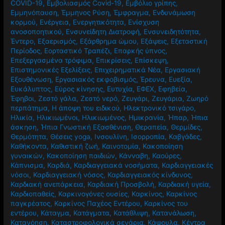
COVID-19
,
Εμβολιασμός Covid-19
,
Εμβόλιο γρίπης
,
Εμμηνόπαυση
,
Έμμηνος Ρύση
,
Έμφραγμα
,
Ενδυνάμωση
κορμού
,
Ενέργεια
,
Ενεργητικότητα
,
Ενίσχυση
ανοσοποητικού
,
Ενσυνείδητη Διατροφή
,
Ενσυνειδητότητα
,
Έντερο
,
Εξαερισμός
,
Εξάρθρημα ώμου
,
Εξάψεις
,
Εξεταστική
Περίοδος
,
Εορταστικό Τραπέζι
,
Επαρκής ύπνος
,
Επεξεργασμένα τρόφιμα
,
Επικρίσεις
,
Επίσκεψη
,
Επιστημονικές Εξελίξεις
,
Επιχειρηματικά Νέα
,
Εργασιακή
Εξουθένωση
,
Εργασιακός εκφοβισμός
,
Έρευνα
,
Ευεξία
,
Ευκάλυπτος
,
Εύρος κίνησης
,
Ευτυχία
,
ΕΦΕΧ
,
Εφηβεία
,
Έφηβοι
,
Ζεστό γάλα
,
Ζεστό νερό
,
Ζευγάρι
,
Ζευγάρια
,
Ζωηρό
περπάτημα
,
Η άποψη του ειδικού
,
Ηλεκτρονικό τσιγάρο
,
Ηλικία
,
Ηλικιωμένοι
,
Ηλικιωμένος
,
Ημικρανία
,
Ήπαρ
,
Ήπια
άσκηση
,
Ήπια Γνωστική Εξασθένιση
,
Θεραπεία
,
Θερμίδες
,
Θερμότητα
,
Θέσεις yoga
,
Ινσουλίνη
,
Ισορροπία
,
Καβγάδες
,
Καθήκοντα
,
Καθιστική ζωή
,
Καινοτομία
,
Κακοποίηση
γυναικών
,
Κακοποίηση παιδιών
,
Κάνναβη
,
Καούρες
,
Κάπνισμα
,
Καρδιά
,
Καρδιαγγειακά νοσήματα
,
Καρδιαγγειακές
νόσοι
,
Καρδιαγγειακή νόσος
,
Καρδιαγγειακός κίνδυνος
,
Καρδιακή ανεπάρκεια
,
Καρδιακή Προσβολή
,
Καρδιακή υγεία
,
Καρδιοπαθείς
,
Καρκινογόνες ουσίες
,
Καρκίνος
,
Καρκίνος
παγκρέατος
,
Καρκίνος Παχέος Εντέρου
,
Καρκίνος του
εντέρου
,
Κάταγμα
,
Κατάγματα
,
Κατάθλιψη
,
Κατανάλωση
,
Κατανόηση
,
Καταστροφολογικά σενάρια
,
Κάψουλα
,
Κέντρα