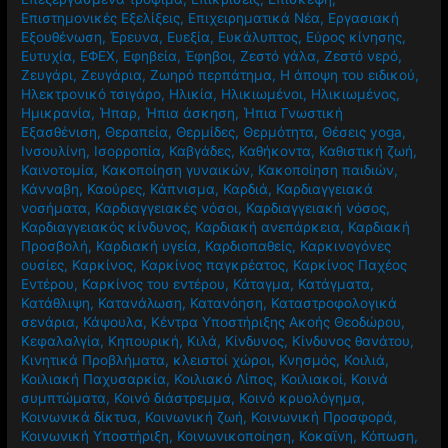
Επιστημονικές Εξελίξεις
,
Επιχειρηματικά Νέα
,
Εργασιακή
Εξουθένωση
,
Έρευνα
,
Ευεξία
,
Ευκάλυπτος
,
Εύρος κίνησης
,
Ευτυχία
,
ΕΦΕΧ
,
Εφηβεία
,
Έφηβοι
,
Ζεστό γάλα
,
Ζεστό νερό
,
Ζευγάρι
,
Ζευγάρια
,
Ζωηρό περπάτημα
,
Η άποψη του ειδικού
,
Ηλεκτρονικό τσιγάρο
,
Ηλικία
,
Ηλικιωμένοι
,
Ηλικιωμένος
,
Ημικρανία
,
Ήπαρ
,
Ήπια άσκηση
,
Ήπια Γνωστική
Εξασθένιση
,
Θεραπεία
,
Θερμίδες
,
Θερμότητα
,
Θέσεις yoga
,
Ινσουλίνη
,
Ισορροπία
,
Καβγάδες
,
Καθήκοντα
,
Καθιστική ζωή
,
Καινοτομία
,
Κακοποίηση γυναικών
,
Κακοποίηση παιδιών
,
Κάνναβη
,
Καούρες
,
Κάπνισμα
,
Καρδιά
,
Καρδιαγγειακά
νοσήματα
,
Καρδιαγγειακές νόσοι
,
Καρδιαγγειακή νόσος
,
Καρδιαγγειακός κίνδυνος
,
Καρδιακή ανεπάρκεια
,
Καρδιακή
Προσβολή
,
Καρδιακή υγεία
,
Καρδιοπαθείς
,
Καρκινογόνες
ουσίες
,
Καρκίνος
,
Καρκίνος παγκρέατος
,
Καρκίνος Παχέος
Εντέρου
,
Καρκίνος του εντέρου
,
Κάταγμα
,
Κατάγματα
,
Κατάθλιψη
,
Κατανάλωση
,
Κατανόηση
,
Καταστροφολογικά
σενάρια
,
Κάψουλα
,
Κέντρα Υποστήριξης Ακοής Θεοδώρου
,
Κεφαλαλγία
,
Κηπουρική
,
Κιλά
,
Κίνδυνος
,
Κίνδυνος θανάτου
,
Κινητικά Προβλήματα
,
κλειστοί χώροι
,
Κνησμός
,
Κοιλιά
,
Κοιλιακή Παχυσαρκία
,
Κοιλιακό Λίπος
,
Κοιλιακοί
,
Κοινά
συμπτώματα
,
Κοινό διάστρεμμα
,
Κοινό κρυολόγημα
,
Κοινωνικά δίκτυα
,
Κοινωνική ζωή
,
Κοινωνική Προσφορά
,
Κοινωνική Υποστήριξη
,
Κοινωνικοποίηση
,
Κοκαϊνη
,
Κόπωση
,