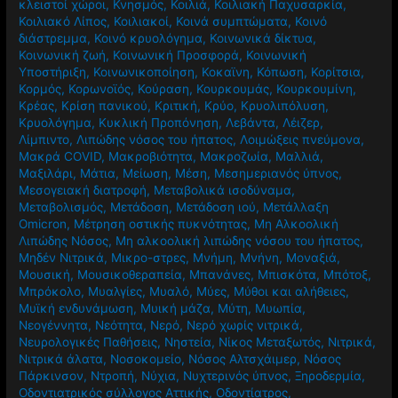
κλειστοί χώροι
,
Κνησμός
,
Κοιλιά
,
Κοιλιακή Παχυσαρκία
,
Κοιλιακό Λίπος
,
Κοιλιακοί
,
Κοινά συμπτώματα
,
Κοινό
διάστρεμμα
,
Κοινό κρυολόγημα
,
Κοινωνικά δίκτυα
,
Κοινωνική ζωή
,
Κοινωνική Προσφορά
,
Κοινωνική
Υποστήριξη
,
Κοινωνικοποίηση
,
Κοκαϊνη
,
Κόπωση
,
Κορίτσια
,
Κορμός
,
Κορωνοϊός
,
Κούραση
,
Κουρκουμάς
,
Κουρκουμίνη
,
Κρέας
,
Κρίση πανικού
,
Κριτική
,
Κρύο
,
Κρυολιπόλυση
,
Κρυολόγημα
,
Κυκλική Προπόνηση
,
Λεβάντα
,
Λέιζερ
,
Λίμπιντο
,
Λιπώδης νόσος του ήπατος
,
Λοιμώξεις πνεύμονα
,
Μακρά COVID
,
Μακροβιότητα
,
Μακροζωία
,
Μαλλιά
,
Μαξιλάρι
,
Μάτια
,
Μείωση
,
Μέση
,
Μεσημεριανός ύπνος
,
Μεσογειακή διατροφή
,
Μεταβολικά ισοδύναμα
,
Μεταβολισμός
,
Μετάδοση
,
Μετάδοση ιού
,
Μετάλλαξη
Omicron
,
Μέτρηση οστικής πυκνότητας
,
Μη Αλκοολική
Λιπώδης Νόσος
,
Μη αλκοολική λιπώδης νόσου του ήπατος
,
Μηδέν Νιτρικά
,
Μικρο-στρες
,
Μνήμη
,
Μνήνη
,
Μοναξιά
,
Μουσική
,
Μουσικοθεραπεία
,
Μπανάνες
,
Μπισκότα
,
Μπότοξ
,
Μπρόκολο
,
Μυαλγίες
,
Μυαλό
,
Μύες
,
Μύθοι και αλήθειες
,
Μυϊκή ενδυνάμωση
,
Μυική μάζα
,
Μύτη
,
Μυωπία
,
Νεογέννητα
,
Νεότητα
,
Νερό
,
Νερό χωρίς νιτρικά
,
Νευρολογικές Παθήσεις
,
Νηστεία
,
Νίκος Μεταξωτός
,
Νιτρικά
,
Νιτρικά άλατα
,
Νοσοκομείο
,
Νόσος Αλτσχάιμερ
,
Νόσος
Πάρκινσον
,
Ντροπή
,
Νύχια
,
Νυχτερινός ύπνος
,
Ξηροδερμία
,
Οδοντιατρικός σύλλογος Αττικής
,
Οδοντίατρος
,