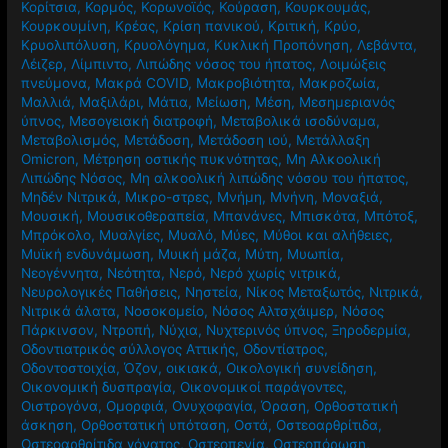
Κορίτσια
,
Κορμός
,
Κορωνοϊός
,
Κούραση
,
Κουρκουμάς
,
Κουρκουμίνη
,
Κρέας
,
Κρίση πανικού
,
Κριτική
,
Κρύο
,
Κρυολιπόλυση
,
Κρυολόγημα
,
Κυκλική Προπόνηση
,
Λεβάντα
,
Λέιζερ
,
Λίμπιντο
,
Λιπώδης νόσος του ήπατος
,
Λοιμώξεις
πνεύμονα
,
Μακρά COVID
,
Μακροβιότητα
,
Μακροζωία
,
Μαλλιά
,
Μαξιλάρι
,
Μάτια
,
Μείωση
,
Μέση
,
Μεσημεριανός
ύπνος
,
Μεσογειακή διατροφή
,
Μεταβολικά ισοδύναμα
,
Μεταβολισμός
,
Μετάδοση
,
Μετάδοση ιού
,
Μετάλλαξη
Omicron
,
Μέτρηση οστικής πυκνότητας
,
Μη Αλκοολική
Λιπώδης Νόσος
,
Μη αλκοολική λιπώδης νόσου του ήπατος
,
Μηδέν Νιτρικά
,
Μικρο-στρες
,
Μνήμη
,
Μνήνη
,
Μοναξιά
,
Μουσική
,
Μουσικοθεραπεία
,
Μπανάνες
,
Μπισκότα
,
Μπότοξ
,
Μπρόκολο
,
Μυαλγίες
,
Μυαλό
,
Μύες
,
Μύθοι και αλήθειες
,
Μυϊκή ενδυνάμωση
,
Μυική μάζα
,
Μύτη
,
Μυωπία
,
Νεογέννητα
,
Νεότητα
,
Νερό
,
Νερό χωρίς νιτρικά
,
Νευρολογικές Παθήσεις
,
Νηστεία
,
Νίκος Μεταξωτός
,
Νιτρικά
,
Νιτρικά άλατα
,
Νοσοκομείο
,
Νόσος Αλτσχάιμερ
,
Νόσος
Πάρκινσον
,
Ντροπή
,
Νύχια
,
Νυχτερινός ύπνος
,
Ξηροδερμία
,
Οδοντιατρικός σύλλογος Αττικής
,
Οδοντίατρος
,
Οδοντοστοιχία
,
Όζον
,
οικιακά
,
Οικολογική συνείδηση
,
Οικονομική δυσπραγία
,
Οικονομικοί παράγοντες
,
Οιστρογόνα
,
Ομορφιά
,
Ονυχοφαγία
,
Όραση
,
Ορθοστατική
άσκηση
,
Ορθοστατική υπόταση
,
Οστά
,
Οστεοαρθρίτιδα
,
Οστεοαρθρίτιδα γόνατος
,
Οστεοπενία
,
Οστεοπόρωση
,