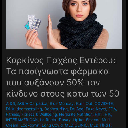
Καρκίνος Παχέος Εντέρου:
Τα πασίγνωστα φάρμακα
που αυξάνουν 50% τον
κίνδυνο στους κάτω των 50
AIDS
,
AQUA Carpatica
,
Blue Monday
,
Burn Out
,
COVID-19
,
DNA
,
doomscrolling
,
Doomsurfing
,
Dr. Age
,
Fake News
,
FDA
,
Fitness
,
Fitness & Wellbeing
,
Herbalife Nutrition
,
HIIT
,
HIV
,
INTERAMERICAN
,
La Roche-Posay
,
Lipikar Eczema Med
Cream
,
Lockdown
,
Long Covid
,
MEDICLINIC
,
MEDIFIRST
,