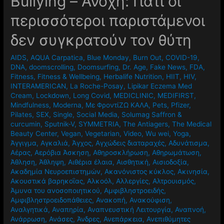
Βullying – Ανοχή: Γιατί οι
περισσότεροι παριστάμενοι
δεν συγκρατούν τον θύτη
AIDS
,
AQUA Carpatica
,
Blue Monday
,
Burn Out
,
COVID-19
,
DNA
,
doomscrolling
,
Doomsurfing
,
Dr. Age
,
Fake News
,
FDA
,
Fitness
,
Fitness & Wellbeing
,
Herbalife Nutrition
,
HIIT
,
HIV
,
INTERAMERICAN
,
La Roche-Posay
,
Lipikar Eczema Med
Cream
,
Lockdown
,
Long Covid
,
MEDICLINIC
,
MEDIFIRST
,
Mindfulness
,
Moderna
,
Mε ΦροντίΖΩ ΚΑΛΑ
,
Pets
,
Pfizer
,
Pilates
,
SEX
,
Single
,
Social Media
,
Solumag Saffron &
curcumin
,
Sputnik-V
,
SYMMETRIA
,
The Antiagers
,
The Medical
Beauty Center
,
Vegan
,
Vegetarian
,
Video
,
Wu wei
,
Yoga
,
Άγγιγμα
,
Αγκαλιά
,
Άγχος
,
Αγχώδεις διαταραχές
,
Αδυνάτισμα
,
Αέρας
,
Αερόβια Άσκηση
,
Αθηροσκλήρωση
,
Αθηρωμάτωση
,
Άθληση
,
Άθληψη
,
Αιθέρια έλαια
,
Αισθητική
,
Αισιοδοξία
,
Ακαδημία Νευροεπιστημών
,
Ακανόνιστος κύκλος
,
Ακινησία
,
Ακουστικά βαρηκοΐας
,
Αλκοόλ
,
Αλλεργίες
,
Αλτρουισμός
,
Άμυνα του ανοσοποιητικού
,
Αμφιβληστροειδής
,
Αμφιβληστροειδοπάθειες
,
Ανακοπή
,
Ανακούφιση
,
Αναλγητικά
,
Αναπηρία
,
Αναπνευστική Λειτουργία
,
Αναπνοή
,
Ανάρρωση
,
Ανάσες
,
Άνδρες
,
Ανεπάρκεια
,
Ανεπιθύμητες