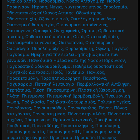
Νιτρικά άλατα
,
Νοσοκομείο
,
Νόσος Αλτσχάιμερ
,
Νόσος
Πάρκινσον
,
Ντροπή
,
Νύχια
,
Νυχτερινός ύπνος
,
Ξηροδερμία
,
Οδοντιατρικός σύλλογος Αττικής
,
Οδοντίατρος
,
Οδοντοστοιχία
,
Όζον
,
οικιακά
,
Οικολογική συνείδηση
,
Οικονομική δυσπραγία
,
Οικονομικοί παράγοντες
,
Οιστρογόνα
,
Ομορφιά
,
Ονυχοφαγία
,
Όραση
,
Ορθοστατική
άσκηση
,
Ορθοστατική υπόταση
,
Οστά
,
Οστεοαρθρίτιδα
,
Οστεοαρθρίτιδα γόνατος
,
Οστεοπενία
,
Οστεοπόρωση
,
Οσφυαλγία
,
Ουρολοιμώξεις
,
Ουρολοίμωξη
,
Οφέλη
,
Παγετός
,
Παγκόσμια Ημέρα για την εξάλειψη της βίας κατά των
γυναικών
,
Παγκόσμια Ημέρα κατά της Νόσου Πάρκινσον
,
Παγκρεατικό αδενοκαρκίνωμα
,
Παθήσεις ουροποιητικού
,
Παθητικές Διατάσεις
,
Παιδί
,
Πανδημία
,
Πανικός
,
Παρακεταμόλη
,
Παραπληροφόρηση
,
Παυσίπονα
,
Παχυσαρκία
,
Πεπτική λειτουργία
,
Περιβαλλοντική Αντίληψη
,
Περπάτημα
,
Πίεση
,
Πινοσεμπρίνη
,
Πλαστική Χειρουργική
,
Πλάτη
,
Πνεύμονες
,
Πνευμονική θρομβοεμβολή
,
Πνευμονική
Ίνωση
,
Ποδηλασία
,
Ποδηλατικός τουρισμός
,
Πολιτική Υγείας
,
Πονόδοντος
,
Πόνοι περιόδου
,
Πονοκέφαλος
,
Πόνος
,
Πόνος
στα γόνατα
,
Πόνος στη μέση
,
Πόνος στην πλάτη
,
Πόνος στον
αυχένα
,
Πόσιμο νερό
,
Πράσινα λαχανικά
,
Πρεσβυωπία
,
Προβιοτικά
,
Προδιαβήτης
,
Προκαταλήψεις
,
Προπόνηση
,
Προπόνηση cardio
,
Προπονηση HIIT
,
Προπόνηση ολικής
σωματικής δόνησης
,
Προστασία
,
Πρόσωπο
,
Πρόωρος