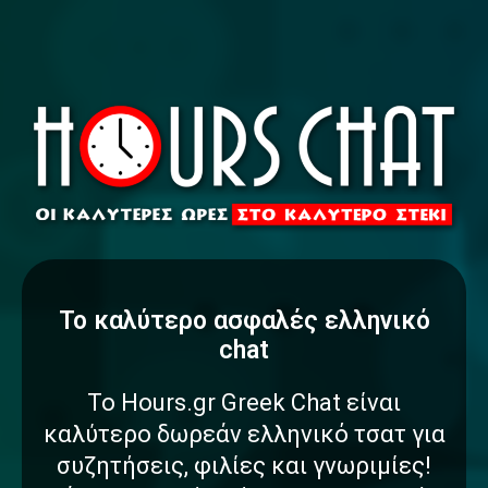
To καλύτερο
α
σ
φ
α
λ
έ
ς
ελληνικό
chat
Το Hours.gr Greek Chat είναι
καλύτερο δωρεάν ελληνικό τσατ για
συζητήσεις, φιλίες και γνωριμίες!