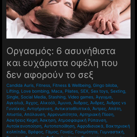
Oργασμός: 6 ασυνήθιστα
και ευχάριστα οφέλη που
δεν αφορούν το σεξ
Candida Auris
,
Fitness
,
Fitness & Wellbeing
,
Gingo biloba
,
Lifting
,
Love bombing
,
Maca
,
Pilates
,
SEX
,
Sex toys
,
Sexting
,
Single
,
Social Media
,
Stashing
,
Video games
,
Άγγιγμα
,
Αγκαλιά
,
Άγχος
,
Αλκοόλ
,
Άμυνα
,
Άνδρας
,
Άνδρες
,
Άνδρες vs
Γυναίκες
,
Αντιγήρανση
,
Αντικαταθλιπτικά
,
Άντρες
,
Απάτη
,
Απιστία
,
Απόλαυση
,
Αρρενωπότητα
,
Αρτηριακή Πίεση
,
Ασκήσεις Kegel
,
Άσκηση
,
Ατμοσφαιρική Ρύπανση
,
Αυτοϊκανοποίηση
,
Αυτοπεποίθηση
,
Αφροδισιακά
,
Βακτηριακή
κολπίτιδα
,
Βρέφος
,
Γάμος
,
Γονείς
,
Γονιμότητα
,
Γυμναστική
,