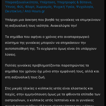
Υπερσεξουαλικότητα
,
Υπέρταση
,
Υπερτροφές & Βότανα
,
Ύπνος
,
Φιλί
,
Φλερτ
,
Χωρισμός
,
Ψυχική Υγεία
,
Ψυχολογία
,
Ωκυτοκίνη
/ Από
Hours.gr
Υπάρχει μια άσκηση που βοηθά τις γυναίκες να επιμηκύνουν
τη σεξουαλική τους νεότητα. Ανακαλύψτε την!
Τα σημάδια που αφήνει ο χρόνος στο αναπαραγωγικό
σύστημα της γυναίκας μπορούν να επηρεάσουν την
αυτοπεποίθησή της. Το ευχάριστο όμως είναι ότι υπάρχουν
λύσεις.
Πολλές γυναίκες προβληματίζονται παρατηρώντας τα
σημάδια του χρόνου όχι μόνο στην εμφάνισή τους, αλλά και
στη σεξουαλική τους ζωή.
Στις μικρές ηλικίες ο κολπικός ιστός είναι ελαστικός και
παχύς, στην εμμηνόπαυση όμως με τα φθίνοντα επίπεδα των
οιστρογόνων, ο κολπικός ιστός λεπταίνει και οι γυναίκες