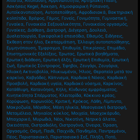
Απιστία
,
Απόλαυση
,
Αρρενωπότητα
,
Αρτηριακή Πίεση
,
Ασκήσεις Kegel
,
Άσκηση
,
Ατμοσφαιρική Ρύπανση
,
Αυτοϊκανοποίηση
,
Αυτοπεποίθηση
,
Αφροδισιακά
,
Βακτηριακή
κολπίτιδα
,
Βρέφος
,
Γάμος
,
Γονείς
,
Γονιμότητα
,
Γυμναστική
,
Γυναίκα
,
Γυναικεία Σεξουαλικότητα
,
Γυναικείος οργασμός
,
Γυναίκες
,
Διάθεση
,
Διατροφή
,
Διέγερση
,
Δουλειά
,
Δυσλειτουργία
,
Εγκεφαλικό επεισόδιο
,
Εθισμός
,
Ειδήσεις
,
Έκθεση στον ήλιο
,
Εκσπερμάτιση
,
Έλλειψη αυτοπεποίθησης
,
Εμμηνόπαυση
,
Έμφραγμα
,
Επιθυμία
,
Επικρίσεις
,
Επιμέδιο
,
Επιστημονικές Εξελίξεις
,
Έρωτας
,
Ερωτικά βοηθήματα
,
Ερωτική διάθεση
,
Ερωτική έλξη
,
Ερωτική Επιθυμία
,
Ερωτική
ζωή
,
Ερωτικός Σύντροφος
,
Έφηβοι
,
Ζευγάρι
,
Ζευγάρια
,
Ηλιακή Ακτινοβολία
,
Ηλικιωμένοι
,
Ήλιος
,
Θεραπεία μετά τον
καρκίνο
,
Καβγάδες
,
Κάπνισμα
,
Καρδιακή Νόσος
,
Καρδιακή
Προσβολή
,
Καρδιακή υγεία
,
Καρδιακό νόσημα
,
Καρκίνος
,
Κατάθλιψη
,
Κατανόηση
,
Κήλη
,
Κίνδυνος εμφράγματος
,
Κινητικότητα Σπέρματος
,
Κλειτορίδα
,
Κόκκινο κρέας
,
Κορύφωση
,
Κορωνοϊός
,
Κριτική
,
Κρόκος
,
Λάθη
,
Λίμπιντο
,
Μακροζωία
,
Μέγεθος
,
Μέση ηλικία
,
Μεσογειακή διατροφή
,
Μεταμέλεια
,
Μηνιαίος κύκλος
,
Μοιχεία
,
Μοσχοκάρυδο
,
Μπαχαρικό
,
Μυρωδιά
,
Νέοι
,
Νικοτίνη
,
Νιτρικά άλατα
,
Οικειότητα
,
Οιστραδιόλη
,
Οιστρογόνα
,
Όνειρα
,
Όραση
,
Οργασμός
,
Οσμή
,
Παιδί
,
Παιχνίδι
,
Πανδημία
,
Παντρεμένοι
,
Πέος
,
Περιστασιακό
,
Περιστασιακό Σεξ
,
Πλήξη
,
Ποτό
,