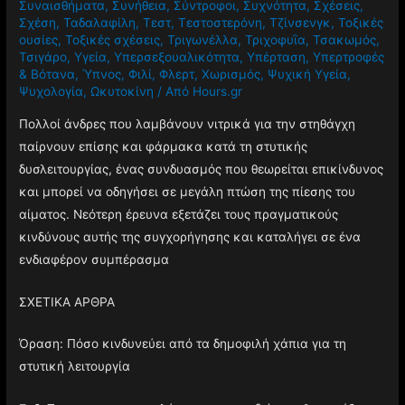
Συναισθήματα
,
Συνήθεια
,
Σύντροφοι
,
Συχνότητα
,
Σχέσεις
,
Σχέση
,
Ταδαλαφίλη
,
Τεστ
,
Τεστοστερόνη
,
Τζίνσενγκ
,
Τοξικές
ουσίες
,
Τοξικές σχέσεις
,
Τριγωνέλλα
,
Τριχοφυΐα
,
Τσακωμός
,
Τσιγάρο
,
Υγεία
,
Υπερσεξουαλικότητα
,
Υπέρταση
,
Υπερτροφές
& Βότανα
,
Ύπνος
,
Φιλί
,
Φλερτ
,
Χωρισμός
,
Ψυχική Υγεία
,
Ψυχολογία
,
Ωκυτοκίνη
/ Από
Hours.gr
Πολλοί άνδρες που λαμβάνουν νιτρικά για την στηθάγχη
παίρνουν επίσης και φάρμακα κατά τη στυτικής
δυσλειτουργίας, ένας συνδυασμός που θεωρείται επικίνδυνος
και μπορεί να οδηγήσει σε μεγάλη πτώση της πίεσης του
αίματος. Νεότερη έρευνα εξετάζει τους πραγματικούς
κινδύνους αυτής της συγχορήγησης και καταλήγει σε ένα
ενδιαφέρον συμπέρασμα
ΣΧΕΤΙΚΑ ΑΡΘΡΑ
Όραση: Πόσο κινδυνεύει από τα δημοφιλή χάπια για τη
στυτική λειτουργία