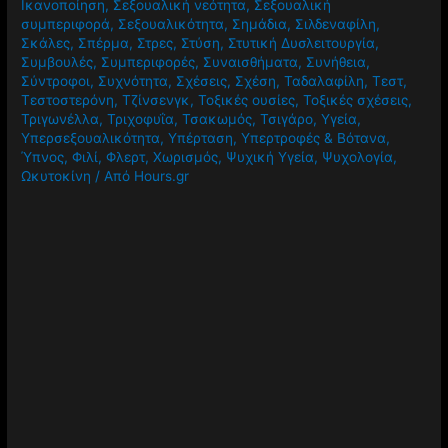
Ικανοποίηση
,
Σεξουαλική νεότητα
,
Σεξουαλική
συμπεριφορά
,
Σεξουαλικότητα
,
Σημάδια
,
Σιλδεναφίλη
,
Σκάλες
,
Σπέρμα
,
Στρες
,
Στύση
,
Στυτική Δυσλειτουργία
,
Συμβουλές
,
Συμπεριφορές
,
Συναισθήματα
,
Συνήθεια
,
Σύντροφοι
,
Συχνότητα
,
Σχέσεις
,
Σχέση
,
Ταδαλαφίλη
,
Τεστ
,
Τεστοστερόνη
,
Τζίνσενγκ
,
Τοξικές ουσίες
,
Τοξικές σχέσεις
,
Τριγωνέλλα
,
Τριχοφυΐα
,
Τσακωμός
,
Τσιγάρο
,
Υγεία
,
Υπερσεξουαλικότητα
,
Υπέρταση
,
Υπερτροφές & Βότανα
,
Ύπνος
,
Φιλί
,
Φλερτ
,
Χωρισμός
,
Ψυχική Υγεία
,
Ψυχολογία
,
Ωκυτοκίνη
/ Από
Hours.gr