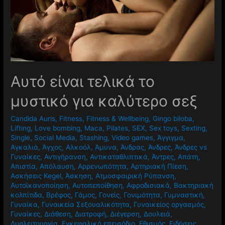
Αυτό είναι τελικά το
μυστικό για καλύτερο σεξ
Candida Auris
,
Fitness
,
Fitness & Wellbeing
,
Gingo biloba
,
Lifting
,
Love bombing
,
Maca
,
Pilates
,
SEX
,
Sex toys
,
Sexting
,
Single
,
Social Media
,
Stashing
,
Video games
,
Άγγιγμα
,
Αγκαλιά
,
Άγχος
,
Αλκοόλ
,
Άμυνα
,
Άνδρας
,
Άνδρες
,
Άνδρες vs
Γυναίκες
,
Αντιγήρανση
,
Αντικαταθλιπτικά
,
Άντρες
,
Απάτη
,
Απιστία
,
Απόλαυση
,
Αρρενωπότητα
,
Αρτηριακή Πίεση
,
Ασκήσεις Kegel
,
Άσκηση
,
Ατμοσφαιρική Ρύπανση
,
Αυτοϊκανοποίηση
,
Αυτοπεποίθηση
,
Αφροδισιακά
,
Βακτηριακή
κολπίτιδα
,
Βρέφος
,
Γάμος
,
Γονείς
,
Γονιμότητα
,
Γυμναστική
,
Γυναίκα
,
Γυναικεία Σεξουαλικότητα
,
Γυναικείος οργασμός
,
Γυναίκες
,
Διάθεση
,
Διατροφή
,
Διέγερση
,
Δουλειά
,
Δυσλειτουργία
,
Εγκεφαλικό επεισόδιο
,
Εθισμός
,
Ειδήσεις
,