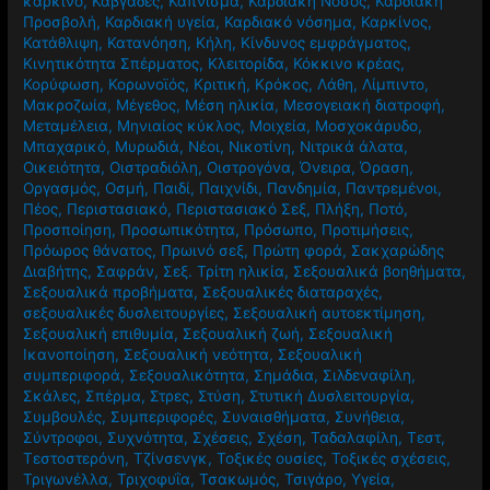
καρκίνο
,
Καβγάδες
,
Κάπνισμα
,
Καρδιακή Νόσος
,
Καρδιακή
Προσβολή
,
Καρδιακή υγεία
,
Καρδιακό νόσημα
,
Καρκίνος
,
Κατάθλιψη
,
Κατανόηση
,
Κήλη
,
Κίνδυνος εμφράγματος
,
Κινητικότητα Σπέρματος
,
Κλειτορίδα
,
Κόκκινο κρέας
,
Κορύφωση
,
Κορωνοϊός
,
Κριτική
,
Κρόκος
,
Λάθη
,
Λίμπιντο
,
Μακροζωία
,
Μέγεθος
,
Μέση ηλικία
,
Μεσογειακή διατροφή
,
Μεταμέλεια
,
Μηνιαίος κύκλος
,
Μοιχεία
,
Μοσχοκάρυδο
,
Μπαχαρικό
,
Μυρωδιά
,
Νέοι
,
Νικοτίνη
,
Νιτρικά άλατα
,
Οικειότητα
,
Οιστραδιόλη
,
Οιστρογόνα
,
Όνειρα
,
Όραση
,
Οργασμός
,
Οσμή
,
Παιδί
,
Παιχνίδι
,
Πανδημία
,
Παντρεμένοι
,
Πέος
,
Περιστασιακό
,
Περιστασιακό Σεξ
,
Πλήξη
,
Ποτό
,
Προσποίηση
,
Προσωπικότητα
,
Πρόσωπο
,
Προτιμήσεις
,
Πρόωρος θάνατος
,
Πρωινό σεξ
,
Πρώτη φορά
,
Σακχαρώδης
Διαβήτης
,
Σαφράν
,
Σεξ. Τρίτη ηλικία
,
Σεξουαλικά βοηθήματα
,
Σεξουαλικά προβήματα
,
Σεξουαλικές διαταραχές
,
σεξουαλικές δυσλειτουργίες
,
Σεξουαλική αυτοεκτίμηση
,
Σεξουαλική επιθυμία
,
Σεξουαλική ζωή
,
Σεξουαλική
Ικανοποίηση
,
Σεξουαλική νεότητα
,
Σεξουαλική
συμπεριφορά
,
Σεξουαλικότητα
,
Σημάδια
,
Σιλδεναφίλη
,
Σκάλες
,
Σπέρμα
,
Στρες
,
Στύση
,
Στυτική Δυσλειτουργία
,
Συμβουλές
,
Συμπεριφορές
,
Συναισθήματα
,
Συνήθεια
,
Σύντροφοι
,
Συχνότητα
,
Σχέσεις
,
Σχέση
,
Ταδαλαφίλη
,
Τεστ
,
Τεστοστερόνη
,
Τζίνσενγκ
,
Τοξικές ουσίες
,
Τοξικές σχέσεις
,
Τριγωνέλλα
,
Τριχοφυΐα
,
Τσακωμός
,
Τσιγάρο
,
Υγεία
,