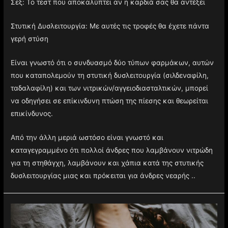
Σεξ: Το τεστ που αποκαλύπτει αν η καρδιά σας θα αντέξει
Στυτική Δυσλειτουργία: Με αυτές τις τροφές θα έχετε πάντα
γερή στύση
Είναι γνωστό ότι ο συνδυασμό δύο τύπων φαρμάκων, αυτών
που καταπολεμούν τη στυτική δυσλειτουργία (σιλδεναφίλη,
ταδαλαφίλη) και των νιτρικών/αγγειοδιασταλτικών, μπορεί
να οδηγήσει σε επίκινδυνη πτώση της πίεσης και θεωρείται
επικίνδυνος.
Από την άλλη μεριά ωστόσο είναι γνωστό και
καταγεγραμμένο ότι πολλοί άνδρες που λαμβάνουν νιτρώδη
για τη στηθάγχη, λαμβάνουν και χάπια κατά της στυτικής
δυσλειτουργίας μιας και πρόκειται για άνδρες νεαρής ..