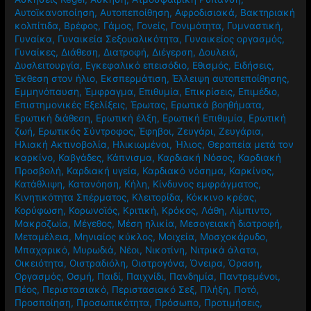
Αυτοϊκανοποίηση
,
Αυτοπεποίθηση
,
Αφροδισιακά
,
Βακτηριακή
κολπίτιδα
,
Βρέφος
,
Γάμος
,
Γονείς
,
Γονιμότητα
,
Γυμναστική
,
Γυναίκα
,
Γυναικεία Σεξουαλικότητα
,
Γυναικείος οργασμός
,
Γυναίκες
,
Διάθεση
,
Διατροφή
,
Διέγερση
,
Δουλειά
,
Δυσλειτουργία
,
Εγκεφαλικό επεισόδιο
,
Εθισμός
,
Ειδήσεις
,
Έκθεση στον ήλιο
,
Εκσπερμάτιση
,
Έλλειψη αυτοπεποίθησης
,
Εμμηνόπαυση
,
Έμφραγμα
,
Επιθυμία
,
Επικρίσεις
,
Επιμέδιο
,
Επιστημονικές Εξελίξεις
,
Έρωτας
,
Ερωτικά βοηθήματα
,
Ερωτική διάθεση
,
Ερωτική έλξη
,
Ερωτική Επιθυμία
,
Ερωτική
ζωή
,
Ερωτικός Σύντροφος
,
Έφηβοι
,
Ζευγάρι
,
Ζευγάρια
,
Ηλιακή Ακτινοβολία
,
Ηλικιωμένοι
,
Ήλιος
,
Θεραπεία μετά τον
καρκίνο
,
Καβγάδες
,
Κάπνισμα
,
Καρδιακή Νόσος
,
Καρδιακή
Προσβολή
,
Καρδιακή υγεία
,
Καρδιακό νόσημα
,
Καρκίνος
,
Κατάθλιψη
,
Κατανόηση
,
Κήλη
,
Κίνδυνος εμφράγματος
,
Κινητικότητα Σπέρματος
,
Κλειτορίδα
,
Κόκκινο κρέας
,
Κορύφωση
,
Κορωνοϊός
,
Κριτική
,
Κρόκος
,
Λάθη
,
Λίμπιντο
,
Μακροζωία
,
Μέγεθος
,
Μέση ηλικία
,
Μεσογειακή διατροφή
,
Μεταμέλεια
,
Μηνιαίος κύκλος
,
Μοιχεία
,
Μοσχοκάρυδο
,
Μπαχαρικό
,
Μυρωδιά
,
Νέοι
,
Νικοτίνη
,
Νιτρικά άλατα
,
Οικειότητα
,
Οιστραδιόλη
,
Οιστρογόνα
,
Όνειρα
,
Όραση
,
Οργασμός
,
Οσμή
,
Παιδί
,
Παιχνίδι
,
Πανδημία
,
Παντρεμένοι
,
Πέος
,
Περιστασιακό
,
Περιστασιακό Σεξ
,
Πλήξη
,
Ποτό
,
Προσποίηση
,
Προσωπικότητα
,
Πρόσωπο
,
Προτιμήσεις
,