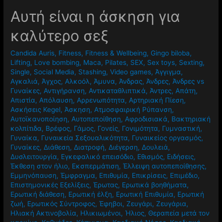
Αυτή είναι η άσκηση για
καλύτερο σεξ
Candida Auris
,
Fitness
,
Fitness & Wellbeing
,
Gingo biloba
,
Lifting
,
Love bombing
,
Maca
,
Pilates
,
SEX
,
Sex toys
,
Sexting
,
Single
,
Social Media
,
Stashing
,
Video games
,
Άγγιγμα
,
Αγκαλιά
,
Άγχος
,
Αλκοόλ
,
Άμυνα
,
Άνδρας
,
Άνδρες
,
Άνδρες vs
Γυναίκες
,
Αντιγήρανση
,
Αντικαταθλιπτικά
,
Άντρες
,
Απάτη
,
Απιστία
,
Απόλαυση
,
Αρρενωπότητα
,
Αρτηριακή Πίεση
,
Ασκήσεις Kegel
,
Άσκηση
,
Ατμοσφαιρική Ρύπανση
,
Αυτοϊκανοποίηση
,
Αυτοπεποίθηση
,
Αφροδισιακά
,
Βακτηριακή
κολπίτιδα
,
Βρέφος
,
Γάμος
,
Γονείς
,
Γονιμότητα
,
Γυμναστική
,
Γυναίκα
,
Γυναικεία Σεξουαλικότητα
,
Γυναικείος οργασμός
,
Γυναίκες
,
Διάθεση
,
Διατροφή
,
Διέγερση
,
Δουλειά
,
Δυσλειτουργία
,
Εγκεφαλικό επεισόδιο
,
Εθισμός
,
Ειδήσεις
,
Έκθεση στον ήλιο
,
Εκσπερμάτιση
,
Έλλειψη αυτοπεποίθησης
,
Εμμηνόπαυση
,
Έμφραγμα
,
Επιθυμία
,
Επικρίσεις
,
Επιμέδιο
,
Επιστημονικές Εξελίξεις
,
Έρωτας
,
Ερωτικά βοηθήματα
,
Ερωτική διάθεση
,
Ερωτική έλξη
,
Ερωτική Επιθυμία
,
Ερωτική
ζωή
,
Ερωτικός Σύντροφος
,
Έφηβοι
,
Ζευγάρι
,
Ζευγάρια
,
Ηλιακή Ακτινοβολία
,
Ηλικιωμένοι
,
Ήλιος
,
Θεραπεία μετά τον