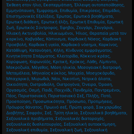
Έκθεση στον ήλιο
,
Εκσπερμάτιση
,
Έλλειψη αυτοπεποίθησης
,
Εμμηνόπαυση
,
Έμφραγμα
,
Επιθυμία
,
Επικρίσεις
,
Επιμέδιο
,
Επιστημονικές Εξελίξεις
,
Έρωτας
,
Ερωτικά βοηθήματα
,
Ερωτική διάθεση
,
Ερωτική έλξη
,
Ερωτική Επιθυμία
,
Ερωτική
ζωή
,
Ερωτικός Σύντροφος
,
Έφηβοι
,
Ζευγάρι
,
Ζευγάρια
,
Ηλιακή Ακτινοβολία
,
Ηλικιωμένοι
,
Ήλιος
,
Θεραπεία μετά τον
καρκίνο
,
Καβγάδες
,
Κάπνισμα
,
Καρδιακή Νόσος
,
Καρδιακή
Προσβολή
,
Καρδιακή υγεία
,
Καρδιακό νόσημα
,
Καρκίνος
,
Κατάθλιψη
,
Κατανόηση
,
Κήλη
,
Κίνδυνος εμφράγματος
,
Κινητικότητα Σπέρματος
,
Κλειτορίδα
,
Κόκκινο κρέας
,
Κορύφωση
,
Κορωνοϊός
,
Κριτική
,
Κρόκος
,
Λάθη
,
Λίμπιντο
,
Μακροζωία
,
Μέγεθος
,
Μέση ηλικία
,
Μεσογειακή διατροφή
,
Μεταμέλεια
,
Μηνιαίος κύκλος
,
Μοιχεία
,
Μοσχοκάρυδο
,
Μπαχαρικό
,
Μυρωδιά
,
Νέοι
,
Νικοτίνη
,
Νιτρικά άλατα
,
Οικειότητα
,
Οιστραδιόλη
,
Οιστρογόνα
,
Όνειρα
,
Όραση
,
Οργασμός
,
Οσμή
,
Παιδί
,
Παιχνίδι
,
Πανδημία
,
Παντρεμένοι
,
Πέος
,
Περιστασιακό
,
Περιστασιακό Σεξ
,
Πλήξη
,
Ποτό
,
Προσποίηση
,
Προσωπικότητα
,
Πρόσωπο
,
Προτιμήσεις
,
Πρόωρος θάνατος
,
Πρωινό σεξ
,
Πρώτη φορά
,
Σακχαρώδης
Διαβήτης
,
Σαφράν
,
Σεξ. Τρίτη ηλικία
,
Σεξουαλικά βοηθήματα
,
Σεξουαλικά προβήματα
,
Σεξουαλικές διαταραχές
,
σεξουαλικές δυσλειτουργίες
,
Σεξουαλική αυτοεκτίμηση
,
Σεξουαλική επιθυμία
,
Σεξουαλική ζωή
,
Σεξουαλική