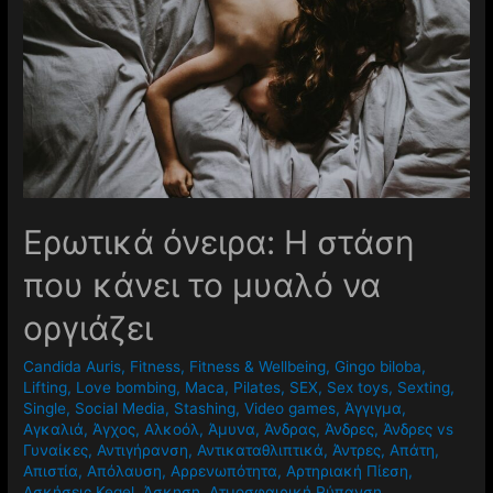
Ερωτικά όνειρα: Η στάση
που κάνει το μυαλό να
οργιάζει
Candida Auris
,
Fitness
,
Fitness & Wellbeing
,
Gingo biloba
,
Lifting
,
Love bombing
,
Maca
,
Pilates
,
SEX
,
Sex toys
,
Sexting
,
Single
,
Social Media
,
Stashing
,
Video games
,
Άγγιγμα
,
Αγκαλιά
,
Άγχος
,
Αλκοόλ
,
Άμυνα
,
Άνδρας
,
Άνδρες
,
Άνδρες vs
Γυναίκες
,
Αντιγήρανση
,
Αντικαταθλιπτικά
,
Άντρες
,
Απάτη
,
Απιστία
,
Απόλαυση
,
Αρρενωπότητα
,
Αρτηριακή Πίεση
,
Ασκήσεις Kegel
,
Άσκηση
,
Ατμοσφαιρική Ρύπανση
,