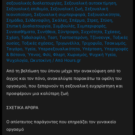
σεξουαλικές δυσλειτουργίες
,
Σεξουαλική αυτοεκτίμηση
,
Σεξουαλική επιθυμία
,
Σεξουαλική ζωή
,
Σεξουαλική
Ικανοποίηση
,
Σεξουαλική συμπεριφορά
,
Σεξουαλικότητα
,
Σημάδια
,
Σιλδεναφίλη
,
Σκάλες
,
Σπέρμα
,
Στρες
,
Στύση
,
Στυτική Δυσλειτουργία
,
Συμβουλές
,
Συμπεριφορές
,
Συναισθήματα
,
Συνήθεια
,
Σύντροφοι
,
Συχνότητα
,
Σχέσεις
,
Σχέση
,
Ταδαλαφίλη
,
Τεστ
,
Τεστοστερόνη
,
Τζίνσενγκ
,
Τοξικές
ουσίες
,
Τοξικές σχέσεις
,
Τριγωνέλλα
,
Τριχοφυΐα
,
Τσακωμός
,
Τσιγάρο
,
Υγεία
,
Υπερσεξουαλικότητα
,
Υπέρταση
,
Υπερτροφές
& Βότανα
,
Ύπνος
,
Φιλί
,
Φλερτ
,
Χωρισμός
,
Ψυχική Υγεία
,
Ψυχολογία
,
Ωκυτοκίνη
/ Από
Hours.gr
Από τη βελτίωση του ύπνου μέχρι την ανακούφιση από το
άγχος και τον πόνο, ανακαλύψτε παρακάτω τα οφέλη του
οργασμού, που ξεπερνούν τη σεξουαλική ευχαρίστηση και
προσφέρουν μια καλύτερη ζωή
ΣΧΕΤΙΚΑ ΑΡΘΡΑ
Ο απίστευτος παράγοντας που επηρεάζει τον γυναικείο
οργασμό