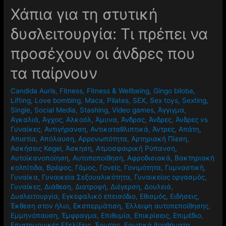
Χάπια για τη στυτική
δυσλειτουργία: Τι πρέπει να
προσέχουν οι άνδρες που
τα παίρνουν
Candida Auris
,
Fitness
,
Fitness & Wellbeing
,
Gingo biloba
,
Lifting
,
Love bombing
,
Maca
,
Pilates
,
SEX
,
Sex toys
,
Sexting
,
Single
,
Social Media
,
Stashing
,
Video games
,
Άγγιγμα
,
Αγκαλιά
,
Άγχος
,
Αλκοόλ
,
Άμυνα
,
Άνδρας
,
Άνδρες
,
Άνδρες vs
Γυναίκες
,
Αντιγήρανση
,
Αντικαταθλιπτικά
,
Άντρες
,
Απάτη
,
Απιστία
,
Απόλαυση
,
Αρρενωπότητα
,
Αρτηριακή Πίεση
,
Ασκήσεις Kegel
,
Άσκηση
,
Ατμοσφαιρική Ρύπανση
,
Αυτοϊκανοποίηση
,
Αυτοπεποίθηση
,
Αφροδισιακά
,
Βακτηριακή
κολπίτιδα
,
Βρέφος
,
Γάμος
,
Γονείς
,
Γονιμότητα
,
Γυμναστική
,
Γυναίκα
,
Γυναικεία Σεξουαλικότητα
,
Γυναικείος οργασμός
,
Γυναίκες
,
Διάθεση
,
Διατροφή
,
Διέγερση
,
Δουλειά
,
Δυσλειτουργία
,
Εγκεφαλικό επεισόδιο
,
Εθισμός
,
Ειδήσεις
,
Έκθεση στον ήλιο
,
Εκσπερμάτιση
,
Έλλειψη αυτοπεποίθησης
,
Εμμηνόπαυση
,
Έμφραγμα
,
Επιθυμία
,
Επικρίσεις
,
Επιμέδιο
,
Επιστημονικές Εξελίξεις
,
Έρωτας
,
Ερωτικά βοηθήματα
,