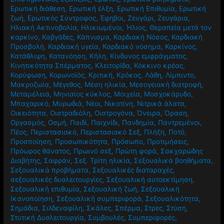
Ερωτική διάθεση
,
Ερωτική έλξη
,
Ερωτική Επιθυμία
,
Ερωτική
ζωή
,
Ερωτικός Σύντροφος
,
Έφηβοι
,
Ζευγάρι
,
Ζευγάρια
,
Ηλιακή Ακτινοβολία
,
Ηλικιωμένοι
,
Ήλιος
,
Θεραπεία μετά τον
καρκίνο
,
Καβγάδες
,
Κάπνισμα
,
Καρδιακή Νόσος
,
Καρδιακή
Προσβολή
,
Καρδιακή υγεία
,
Καρδιακό νόσημα
,
Καρκίνος
,
Κατάθλιψη
,
Κατανόηση
,
Κήλη
,
Κίνδυνος εμφράγματος
,
Κινητικότητα Σπέρματος
,
Κλειτορίδα
,
Κόκκινο κρέας
,
Κορύφωση
,
Κορωνοϊός
,
Κριτική
,
Κρόκος
,
Λάθη
,
Λίμπιντο
,
Μακροζωία
,
Μέγεθος
,
Μέση ηλικία
,
Μεσογειακή διατροφή
,
Μεταμέλεια
,
Μηνιαίος κύκλος
,
Μοιχεία
,
Μοσχοκάρυδο
,
Μπαχαρικό
,
Μυρωδιά
,
Νέοι
,
Νικοτίνη
,
Νιτρικά άλατα
,
Οικειότητα
,
Οιστραδιόλη
,
Οιστρογόνα
,
Όνειρα
,
Όραση
,
Οργασμός
,
Οσμή
,
Παιδί
,
Παιχνίδι
,
Πανδημία
,
Παντρεμένοι
,
Πέος
,
Περιστασιακό
,
Περιστασιακό Σεξ
,
Πλήξη
,
Ποτό
,
Προσποίηση
,
Προσωπικότητα
,
Πρόσωπο
,
Προτιμήσεις
,
Πρόωρος θάνατος
,
Πρωινό σεξ
,
Πρώτη φορά
,
Σακχαρώδης
Διαβήτης
,
Σαφράν
,
Σεξ. Τρίτη ηλικία
,
Σεξουαλικά βοηθήματα
,
Σεξουαλικά προβήματα
,
Σεξουαλικές διαταραχές
,
σεξουαλικές δυσλειτουργίες
,
Σεξουαλική αυτοεκτίμηση
,
Σεξουαλική επιθυμία
,
Σεξουαλική ζωή
,
Σεξουαλική
Ικανοποίηση
,
Σεξουαλική συμπεριφορά
,
Σεξουαλικότητα
,
Σημάδια
,
Σιλδεναφίλη
,
Σκάλες
,
Σπέρμα
,
Στρες
,
Στύση
,
Στυτική Δυσλειτουργία
,
Συμβουλές
,
Συμπεριφορές
,