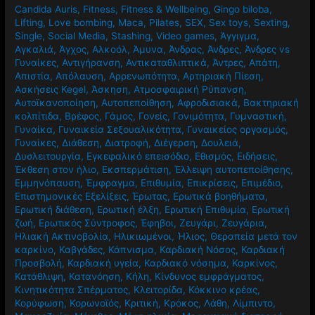
Candida Auris
,
Fitness
,
Fitness & Wellbeing
,
Gingo biloba
,
Lifting
,
Love bombing
,
Maca
,
Pilates
,
SEX
,
Sex toys
,
Sexting
,
Single
,
Social Media
,
Stashing
,
Video games
,
Άγγιγμα
,
Αγκαλιά
,
Άγχος
,
Αλκοόλ
,
Άμυνα
,
Άνδρας
,
Άνδρες
,
Άνδρες vs
Γυναίκες
,
Αντιγήρανση
,
Αντικαταθλιπτικά
,
Άντρες
,
Απάτη
,
Απιστία
,
Απόλαυση
,
Αρρενωπότητα
,
Αρτηριακή Πίεση
,
Ασκήσεις Kegel
,
Άσκηση
,
Ατμοσφαιρική Ρύπανση
,
Αυτοϊκανοποίηση
,
Αυτοπεποίθηση
,
Αφροδισιακά
,
Βακτηριακή
κολπίτιδα
,
Βρέφος
,
Γάμος
,
Γονείς
,
Γονιμότητα
,
Γυμναστική
,
Γυναίκα
,
Γυναικεία Σεξουαλικότητα
,
Γυναικείος οργασμός
,
Γυναίκες
,
Διάθεση
,
Διατροφή
,
Διέγερση
,
Δουλειά
,
Δυσλειτουργία
,
Εγκεφαλικό επεισόδιο
,
Εθισμός
,
Ειδήσεις
,
Έκθεση στον ήλιο
,
Εκσπερμάτιση
,
Έλλειψη αυτοπεποίθησης
,
Εμμηνόπαυση
,
Έμφραγμα
,
Επιθυμία
,
Επικρίσεις
,
Επιμέδιο
,
Επιστημονικές Εξελίξεις
,
Έρωτας
,
Ερωτικά βοηθήματα
,
Ερωτική διάθεση
,
Ερωτική έλξη
,
Ερωτική Επιθυμία
,
Ερωτική
ζωή
,
Ερωτικός Σύντροφος
,
Έφηβοι
,
Ζευγάρι
,
Ζευγάρια
,
Ηλιακή Ακτινοβολία
,
Ηλικιωμένοι
,
Ήλιος
,
Θεραπεία μετά τον
καρκίνο
,
Καβγάδες
,
Κάπνισμα
,
Καρδιακή Νόσος
,
Καρδιακή
Προσβολή
,
Καρδιακή υγεία
,
Καρδιακό νόσημα
,
Καρκίνος
,
Κατάθλιψη
,
Κατανόηση
,
Κήλη
,
Κίνδυνος εμφράγματος
,
Κινητικότητα Σπέρματος
,
Κλειτορίδα
,
Κόκκινο κρέας
,
Κορύφωση
,
Κορωνοϊός
,
Κριτική
,
Κρόκος
,
Λάθη
,
Λίμπιντο
,