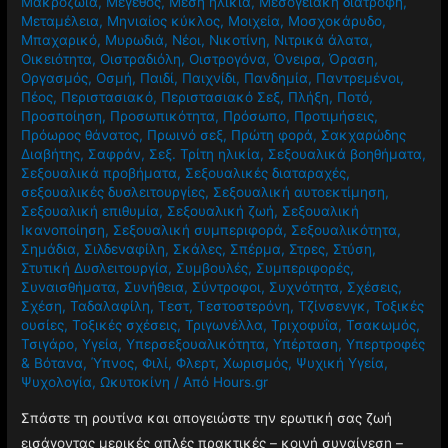
Μακροζωία
,
Μέγεθος
,
Μέση ηλικία
,
Μεσογειακή διατροφή
,
Μεταμέλεια
,
Μηνιαίος κύκλος
,
Μοιχεία
,
Μοσχοκάρυδο
,
Μπαχαρικό
,
Μυρωδιά
,
Νέοι
,
Νικοτίνη
,
Νιτρικά άλατα
,
Οικειότητα
,
Οιστραδιόλη
,
Οιστρογόνα
,
Όνειρα
,
Όραση
,
Οργασμός
,
Οσμή
,
Παιδί
,
Παιχνίδι
,
Πανδημία
,
Παντρεμένοι
,
Πέος
,
Περιστασιακό
,
Περιστασιακό Σεξ
,
Πλήξη
,
Ποτό
,
Προσποίηση
,
Προσωπικότητα
,
Πρόσωπο
,
Προτιμήσεις
,
Πρόωρος θάνατος
,
Πρωινό σεξ
,
Πρώτη φορά
,
Σακχαρώδης
Διαβήτης
,
Σαφράν
,
Σεξ. Τρίτη ηλικία
,
Σεξουαλικά βοηθήματα
,
Σεξουαλικά προβήματα
,
Σεξουαλικές διαταραχές
,
σεξουαλικές δυσλειτουργίες
,
Σεξουαλική αυτοεκτίμηση
,
Σεξουαλική επιθυμία
,
Σεξουαλική ζωή
,
Σεξουαλική
Ικανοποίηση
,
Σεξουαλική συμπεριφορά
,
Σεξουαλικότητα
,
Σημάδια
,
Σιλδεναφίλη
,
Σκάλες
,
Σπέρμα
,
Στρες
,
Στύση
,
Στυτική Δυσλειτουργία
,
Συμβουλές
,
Συμπεριφορές
,
Συναισθήματα
,
Συνήθεια
,
Σύντροφοι
,
Συχνότητα
,
Σχέσεις
,
Σχέση
,
Ταδαλαφίλη
,
Τεστ
,
Τεστοστερόνη
,
Τζίνσενγκ
,
Τοξικές
ουσίες
,
Τοξικές σχέσεις
,
Τριγωνέλλα
,
Τριχοφυΐα
,
Τσακωμός
,
Τσιγάρο
,
Υγεία
,
Υπερσεξουαλικότητα
,
Υπέρταση
,
Υπερτροφές
& Βότανα
,
Ύπνος
,
Φιλί
,
Φλερτ
,
Χωρισμός
,
Ψυχική Υγεία
,
Ψυχολογία
,
Ωκυτοκίνη
/ Από
Hours.gr
Σπάστε τη ρουτίνα και απογειώστε την ερωτική σας ζωή
εισάγοντας μερικές απλές πρακτικές – κοινή συναίνεση –