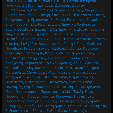
Γυναίκα
,
Γυναικεία Σεξουαλικότητα
,
Γυναικείος οργασμός
,
Γυναίκες
,
Διάθεση
,
Διατροφή
,
Διέγερση
,
Δουλειά
,
Δυσλειτουργία
,
Εγκεφαλικό επεισόδιο
,
Εθισμός
,
Ειδήσεις
,
Έκθεση στον ήλιο
,
Εκσπερμάτιση
,
Έλλειψη αυτοπεποίθησης
,
Εμμηνόπαυση
,
Έμφραγμα
,
Επιθυμία
,
Επικρίσεις
,
Επιμέδιο
,
Επιστημονικές Εξελίξεις
,
Έρωτας
,
Ερωτικά βοηθήματα
,
Ερωτική διάθεση
,
Ερωτική έλξη
,
Ερωτική Επιθυμία
,
Ερωτική
ζωή
,
Ερωτικός Σύντροφος
,
Έφηβοι
,
Ζευγάρι
,
Ζευγάρια
,
Ηλιακή Ακτινοβολία
,
Ηλικιωμένοι
,
Ήλιος
,
Θεραπεία μετά τον
καρκίνο
,
Καβγάδες
,
Κάπνισμα
,
Καρδιακή Νόσος
,
Καρδιακή
Προσβολή
,
Καρδιακή υγεία
,
Καρδιακό νόσημα
,
Καρκίνος
,
Κατάθλιψη
,
Κατανόηση
,
Κήλη
,
Κίνδυνος εμφράγματος
,
Κινητικότητα Σπέρματος
,
Κλειτορίδα
,
Κόκκινο κρέας
,
Κορύφωση
,
Κορωνοϊός
,
Κριτική
,
Κρόκος
,
Λάθη
,
Λίμπιντο
,
Μακροζωία
,
Μέγεθος
,
Μέση ηλικία
,
Μεσογειακή διατροφή
,
Μεταμέλεια
,
Μηνιαίος κύκλος
,
Μοιχεία
,
Μοσχοκάρυδο
,
Μπαχαρικό
,
Μυρωδιά
,
Νέοι
,
Νικοτίνη
,
Νιτρικά άλατα
,
Οικειότητα
,
Οιστραδιόλη
,
Οιστρογόνα
,
Όνειρα
,
Όραση
,
Οργασμός
,
Οσμή
,
Παιδί
,
Παιχνίδι
,
Πανδημία
,
Παντρεμένοι
,
Πέος
,
Περιστασιακό
,
Περιστασιακό Σεξ
,
Πλήξη
,
Ποτό
,
Προσποίηση
,
Προσωπικότητα
,
Πρόσωπο
,
Προτιμήσεις
,
Πρόωρος θάνατος
,
Πρωινό σεξ
,
Πρώτη φορά
,
Σακχαρώδης
Διαβήτης
,
Σαφράν
,
Σεξ. Τρίτη ηλικία
,
Σεξουαλικά βοηθήματα
,
Σεξουαλικά προβήματα
,
Σεξουαλικές διαταραχές
,