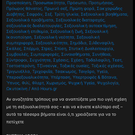
Προσποίηση
,
Προσωπικότητα
,
Πρόσωπο
,
Προτιμήσεις
,
Πρόωρος θάνατος
,
Πρωινό σεξ
,
Πρώτη φορά
,
Σακχαρώδης
Διαβήτης
,
Σαφράν
,
Σεξ. Τρίτη ηλικία
,
Σεξουαλικά βοηθήματα
,
Σεξουαλικά προβήματα
,
Σεξουαλικές διαταραχές
,
σεξουαλικές δυσλειτουργίες
,
Σεξουαλική αυτοεκτίμηση
,
Σεξουαλική επιθυμία
,
Σεξουαλική ζωή
,
Σεξουαλική
Ικανοποίηση
,
Σεξουαλική νεότητα
,
Σεξουαλική
συμπεριφορά
,
Σεξουαλικότητα
,
Σημάδια
,
Σιλδεναφίλη
,
Σκάλες
,
Σπέρμα
,
Στρες
,
Στύση
,
Στυτική Δυσλειτουργία
,
Συμβουλές
,
Συμπεριφορές
,
Συναισθήματα
,
Συνήθεια
,
Σύντροφοι
,
Συχνότητα
,
Σχέσεις
,
Σχέση
,
Ταδαλαφίλη
,
Τεστ
,
Τεστοστερόνη
,
Τζίνσενγκ
,
Τοξικές ουσίες
,
Τοξικές σχέσεις
,
Τριγωνέλλα
,
Τριχοφυΐα
,
Τσακωμός
,
Τσιγάρο
,
Υγεία
,
Υπερσεξουαλικότητα
,
Υπέρταση
,
Υπερτροφές & Βότανα
,
Ύπνος
,
Φιλί
,
Φλερτ
,
Χωρισμός
,
Ψυχική Υγεία
,
Ψυχολογία
,
Ωκυτοκίνη
/ Από
Hours.gr
Αν αναζητάτε τρόπους για να αναπτύξετε μια πιο υγιή σχέση
με τη σεξουαλικότητά σας – και να κάνετε καλύτερο σεξ –
αυτά τα τέσσερα βήματα είναι ό,τι χρειάζεστε για να το
πετύχετε