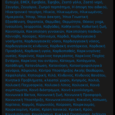
Ευτυχία
,
ΕΦΕΧ
,
Εφηβεία
,
Έφηβοι
,
Ζεστό γάλα
,
Ζεστό νερό
,
Ζευγάρι
,
Ζευγάρια
,
Ζωηρό περπάτημα
,
Η άποψη του ειδικού
,
Ηλεκτρονικό τσιγάρο
,
Ηλικία
,
Ηλικιωμένοι
,
Ηλικιωμένος
,
Ημικρανία
,
Ήπαρ
,
Ήπια άσκηση
,
Ήπια Γνωστική
Εξασθένιση
,
Θεραπεία
,
Θερμίδες
,
Θερμότητα
,
Θέσεις yoga
,
Ινσουλίνη
,
Ισορροπία
,
Καβγάδες
,
Καθήκοντα
,
Καθιστική ζωή
,
Καινοτομία
,
Κακοποίηση γυναικών
,
Κακοποίηση παιδιών
,
Κάνναβη
,
Καούρες
,
Κάπνισμα
,
Καρδιά
,
Καρδιαγγειακά
νοσήματα
,
Καρδιαγγειακές νόσοι
,
Καρδιαγγειακή νόσος
,
Καρδιαγγειακός κίνδυνος
,
Καρδιακή ανεπάρκεια
,
Καρδιακή
Προσβολή
,
Καρδιακή υγεία
,
Καρδιοπαθείς
,
Καρκινογόνες
ουσίες
,
Καρκίνος
,
Καρκίνος παγκρέατος
,
Καρκίνος Παχέος
Εντέρου
,
Καρκίνος του εντέρου
,
Κάταγμα
,
Κατάγματα
,
Κατάθλιψη
,
Κατανάλωση
,
Κατανόηση
,
Καταστροφολογικά
σενάρια
,
Κάψουλα
,
Κέντρα Υποστήριξης Ακοής Θεοδώρου
,
Κεφαλαλγία
,
Κηπουρική
,
Κιλά
,
Κίνδυνος
,
Κίνδυνος θανάτου
,
Κινητικά Προβλήματα
,
κλειστοί χώροι
,
Κνησμός
,
Κοιλιά
,
Κοιλιακή Παχυσαρκία
,
Κοιλιακό Λίπος
,
Κοιλιακοί
,
Κοινά
συμπτώματα
,
Κοινό διάστρεμμα
,
Κοινό κρυολόγημα
,
Κοινωνικά δίκτυα
,
Κοινωνική ζωή
,
Κοινωνική Προσφορά
,
Κοινωνική Υποστήριξη
,
Κοινωνικοποίηση
,
Κοκαϊνη
,
Κόπωση
,
Κορίτσια
,
Κορμός
,
Κορωνοϊός
,
Κούραση
,
Κουρκουμάς
,
Κουρκουμίνη
,
Κρέας
,
Κρίση πανικού
,
Κριτική
,
Κρύο
,
Κρυολιπόλυση
,
Κρυολόγημα
,
Κυκλική Προπόνηση
,
Λεβάντα
,