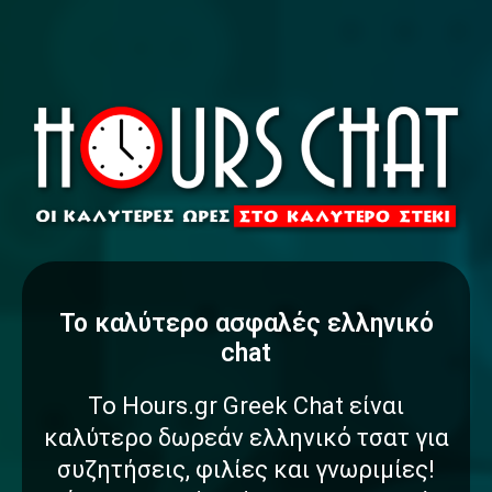
To καλύτερο
α
σ
φ
α
λ
έ
ς
ελληνικό
chat
Το Hours.gr Greek Chat είναι
καλύτερο δωρεάν ελληνικό τσατ για
συζητήσεις, φιλίες και γνωριμίες!