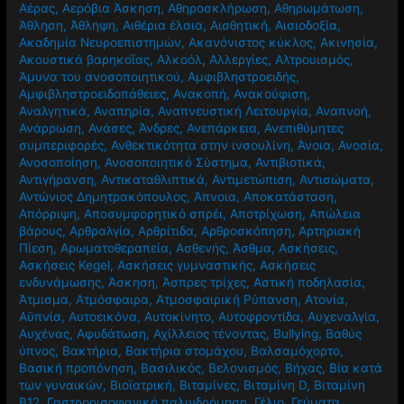
Αέρας
,
Αερόβια Άσκηση
,
Αθηροσκλήρωση
,
Αθηρωμάτωση
,
Άθληση
,
Άθληψη
,
Αιθέρια έλαια
,
Αισθητική
,
Αισιοδοξία
,
Ακαδημία Νευροεπιστημών
,
Ακανόνιστος κύκλος
,
Ακινησία
,
Ακουστικά βαρηκοΐας
,
Αλκοόλ
,
Αλλεργίες
,
Αλτρουισμός
,
Άμυνα του ανοσοποιητικού
,
Αμφιβληστροειδής
,
Αμφιβληστροειδοπάθειες
,
Ανακοπή
,
Ανακούφιση
,
Αναλγητικά
,
Αναπηρία
,
Αναπνευστική Λειτουργία
,
Αναπνοή
,
Ανάρρωση
,
Ανάσες
,
Άνδρες
,
Ανεπάρκεια
,
Ανεπιθύμητες
συμπεριφορές
,
Ανθεκτικότητα στην ινσουλίνη
,
Άνοια
,
Ανοσία
,
Ανοσοποίηση
,
Ανοσοποιητικό Σύστημα
,
Αντιβιοτικά
,
Αντιγήρανση
,
Αντικαταθλιπτικά
,
Αντιμετώπιση
,
Αντισώματα
,
Αντώνιος Δημητρακόπουλος
,
Άπνοια
,
Αποκατάσταση
,
Απόρριψη
,
Αποσυμφορητικό σπρέι
,
Αποτρίχωση
,
Απώλεια
βάρους
,
Αρθραλγία
,
Αρθρίτιδα
,
Αρθροσκόπηση
,
Αρτηριακή
Πίεση
,
Αρωματοθεραπεία
,
Ασθενής
,
Άσθμα
,
Ασκήσεις
,
Ασκήσεις Kegel
,
Ασκήσεις γυμναστικής
,
Ασκήσεις
ενδυνάμωσης
,
Άσκηση
,
Άσπρες τρίχες
,
Αστική ποδηλασία
,
Άτμισμα
,
Ατμόσφαιρα
,
Ατμοσφαιρική Ρύπανση
,
Ατονία
,
Αϋπνία
,
Αυτοεικόνα
,
Αυτοκίνητο
,
Αυτοφροντίδα
,
Αυχεναλγία
,
Αυχένας
,
Αφυδάτωση
,
Αχίλλειος τένοντας
,
Βullying
,
Βαθύς
ύπνος
,
Βακτήρια
,
Βακτήρια στομάχου
,
Βαλσαμόχορτο
,
Βασική προπόνηση
,
Βασιλικός
,
Βελονισμός
,
Βήχας
,
Βία κατά
των γυναικών
,
Βιοϊατρική
,
Βιταμίνες
,
Βιταμίνη D
,
Βιταμίνη
Β12
,
Γαστροοισοφαγική παλινδρόμηση
,
Γέλιο
,
Γεύματα
,