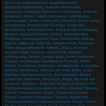
Άμυνα του ανοσοποιητικού
,
Αμφιβληστροειδής
,
Αμφιβληστροειδοπάθειες
,
Ανακοπή
,
Ανακούφιση
,
Αναλγητικά
,
Αναπηρία
,
Αναπνευστική Λειτουργία
,
Αναπνοή
,
Ανάρρωση
,
Ανάσες
,
Άνδρες
,
Ανεπάρκεια
,
Ανεπιθύμητες
συμπεριφορές
,
Ανθεκτικότητα στην ινσουλίνη
,
Άνοια
,
Ανοσία
,
Ανοσοποίηση
,
Ανοσοποιητικό Σύστημα
,
Αντιβιοτικά
,
Αντιγήρανση
,
Αντικαταθλιπτικά
,
Αντιμετώπιση
,
Αντισώματα
,
Αντώνιος Δημητρακόπουλος
,
Άπνοια
,
Αποκατάσταση
,
Απόρριψη
,
Αποσυμφορητικό σπρέι
,
Αποτρίχωση
,
Απώλεια
βάρους
,
Αρθραλγία
,
Αρθρίτιδα
,
Αρθροσκόπηση
,
Αρτηριακή
Πίεση
,
Αρωματοθεραπεία
,
Ασθενής
,
Άσθμα
,
Ασκήσεις
,
Ασκήσεις Kegel
,
Ασκήσεις γυμναστικής
,
Ασκήσεις
ενδυνάμωσης
,
Άσκηση
,
Άσπρες τρίχες
,
Αστική ποδηλασία
,
Άτμισμα
,
Ατμόσφαιρα
,
Ατμοσφαιρική Ρύπανση
,
Ατονία
,
Αϋπνία
,
Αυτοεικόνα
,
Αυτοκίνητο
,
Αυτοφροντίδα
,
Αυχεναλγία
,
Αυχένας
,
Αφυδάτωση
,
Αχίλλειος τένοντας
,
Βαθύς ύπνος
,
Βακτήρια
,
Βακτήρια στομάχου
,
Βαλσαμόχορτο
,
Βασική
προπόνηση
,
Βασιλικός
,
Βελονισμός
,
Βήχας
,
Βία κατά των
γυναικών
,
Βιοϊατρική
,
Βιταμίνες
,
Βιταμίνη D
,
Βιταμίνη Β12
,
Γαστροοισοφαγική παλινδρόμηση
,
Γέλιο
,
Γεύματα
,
Γήρανση
,
Γιάννης Παπανικολάου
,
Γιατρός
,
Γιατροσόφια
,
Γιόγκα
,
Γιορτές
,
Γνωστική ανεπάρκεια
,
Γνωστική εξασθένηση
,
Γνωστική Ικανότητα
,
Γνωστική λειτουργία
,
Γόνατα
,
Γόνατο
,
Γονίδια
,
Γρίπη
,
Γυμναστική
,
Γυμνό
,
Γυμνοί για ύπνο
,