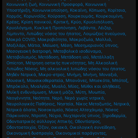
Κοινωνική ζωή
,
Κοινωνική Προσφορά
,
Κοινωνική
Υποστήριξη
,
Κοινωνικοποίηση
,
Κοκαϊνη
,
Κόπωση
,
Κορίτσια
,
Κορμός
,
Κορωνοϊός
,
Κούραση
,
Κουρκουμάς
,
Κουρκουμίνη
,
Κρέας
,
Κρίση πανικού
,
Κριτική
,
Κρύο
,
Κρυολιπόλυση
,
Κρυολόγημα
,
Κυκλική Προπόνηση
,
Λεβάντα
,
Λέιζερ
,
Λίμπιντο
,
Λιπώδης νόσος του ήπατος
,
Λοιμώξεις πνεύμονα
,
Μακρά COVID
,
Μακροβιότητα
,
Μακροζωία
,
Μαλλιά
,
Μαξιλάρι
,
Μάτια
,
Μείωση
,
Μέση
,
Μεσημεριανός ύπνος
,
Μεσογειακή διατροφή
,
Μεταβολικά ισοδύναμα
,
Μεταβολισμός
,
Μετάδοση
,
Μετάδοση ιού
,
Μετάλλαξη
Omicron
,
Μέτρηση οστικής πυκνότητας
,
Μη Αλκοολική
Λιπώδης Νόσος
,
Μη αλκοολική λιπώδης νόσου του ήπατος
,
Μηδέν Νιτρικά
,
Μικρο-στρες
,
Μνήμη
,
Μνήνη
,
Μοναξιά
,
Μουσική
,
Μουσικοθεραπεία
,
Μπανάνες
,
Μπισκότα
,
Μπότοξ
,
Μπρόκολο
,
Μυαλγίες
,
Μυαλό
,
Μύες
,
Μύθοι και αλήθειες
,
Μυϊκή ενδυνάμωση
,
Μυική μάζα
,
Μύτη
,
Μυωπία
,
Νεογέννητα
,
Νεότητα
,
Νερό
,
Νερό χωρίς νιτρικά
,
Νευρολογικές Παθήσεις
,
Νηστεία
,
Νίκος Μεταξωτός
,
Νιτρικά
,
Νιτρικά άλατα
,
Νοσοκομείο
,
Νόσος Αλτσχάιμερ
,
Νόσος
Πάρκινσον
,
Ντροπή
,
Νύχια
,
Νυχτερινός ύπνος
,
Ξηροδερμία
,
Οδοντιατρικός σύλλογος Αττικής
,
Οδοντίατρος
,
Οδοντοστοιχία
,
Όζον
,
οικιακά
,
Οικολογική συνείδηση
,
Οικονομική δυσπραγία
,
Οικονομικοί παράγοντες
,