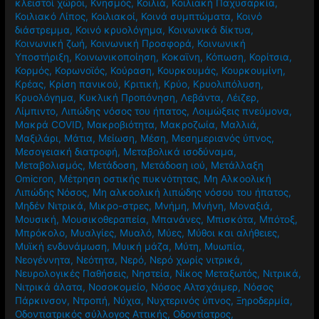
κλειστοί χώροι
,
Κνησμός
,
Κοιλιά
,
Κοιλιακή Παχυσαρκία
,
Κοιλιακό Λίπος
,
Κοιλιακοί
,
Κοινά συμπτώματα
,
Κοινό
διάστρεμμα
,
Κοινό κρυολόγημα
,
Κοινωνικά δίκτυα
,
Κοινωνική ζωή
,
Κοινωνική Προσφορά
,
Κοινωνική
Υποστήριξη
,
Κοινωνικοποίηση
,
Κοκαϊνη
,
Κόπωση
,
Κορίτσια
,
Κορμός
,
Κορωνοϊός
,
Κούραση
,
Κουρκουμάς
,
Κουρκουμίνη
,
Κρέας
,
Κρίση πανικού
,
Κριτική
,
Κρύο
,
Κρυολιπόλυση
,
Κρυολόγημα
,
Κυκλική Προπόνηση
,
Λεβάντα
,
Λέιζερ
,
Λίμπιντο
,
Λιπώδης νόσος του ήπατος
,
Λοιμώξεις πνεύμονα
,
Μακρά COVID
,
Μακροβιότητα
,
Μακροζωία
,
Μαλλιά
,
Μαξιλάρι
,
Μάτια
,
Μείωση
,
Μέση
,
Μεσημεριανός ύπνος
,
Μεσογειακή διατροφή
,
Μεταβολικά ισοδύναμα
,
Μεταβολισμός
,
Μετάδοση
,
Μετάδοση ιού
,
Μετάλλαξη
Omicron
,
Μέτρηση οστικής πυκνότητας
,
Μη Αλκοολική
Λιπώδης Νόσος
,
Μη αλκοολική λιπώδης νόσου του ήπατος
,
Μηδέν Νιτρικά
,
Μικρο-στρες
,
Μνήμη
,
Μνήνη
,
Μοναξιά
,
Μουσική
,
Μουσικοθεραπεία
,
Μπανάνες
,
Μπισκότα
,
Μπότοξ
,
Μπρόκολο
,
Μυαλγίες
,
Μυαλό
,
Μύες
,
Μύθοι και αλήθειες
,
Μυϊκή ενδυνάμωση
,
Μυική μάζα
,
Μύτη
,
Μυωπία
,
Νεογέννητα
,
Νεότητα
,
Νερό
,
Νερό χωρίς νιτρικά
,
Νευρολογικές Παθήσεις
,
Νηστεία
,
Νίκος Μεταξωτός
,
Νιτρικά
,
Νιτρικά άλατα
,
Νοσοκομείο
,
Νόσος Αλτσχάιμερ
,
Νόσος
Πάρκινσον
,
Ντροπή
,
Νύχια
,
Νυχτερινός ύπνος
,
Ξηροδερμία
,
Οδοντιατρικός σύλλογος Αττικής
,
Οδοντίατρος
,