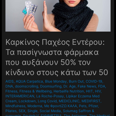
Καρκίνος Παχέος Εντέρου:
Τα πασίγνωστα φάρμακα
που αυξάνουν 50% τον
κίνδυνο στους κάτω των 50
AIDS
,
AQUA Carpatica
,
Blue Monday
,
Burn Out
,
COVID-19
,
DNA
,
doomscrolling
,
Doomsurfing
,
Dr. Age
,
Fake News
,
FDA
,
Fitness
,
Fitness & Wellbeing
,
Herbalife Nutrition
,
HIIT
,
HIV
,
INTERAMERICAN
,
La Roche-Posay
,
Lipikar Eczema Med
Cream
,
Lockdown
,
Long Covid
,
MEDICLINIC
,
MEDIFIRST
,
Mindfulness
,
Moderna
,
Mε ΦροντίΖΩ ΚΑΛΑ
,
Pets
,
Pfizer
,
Pilates
,
SEX
,
Single
,
Social Media
,
Solumag Saffron &
curcumin
,
Sputnik-V
,
SYMMETRIA
,
The Antiagers
,
The Medical