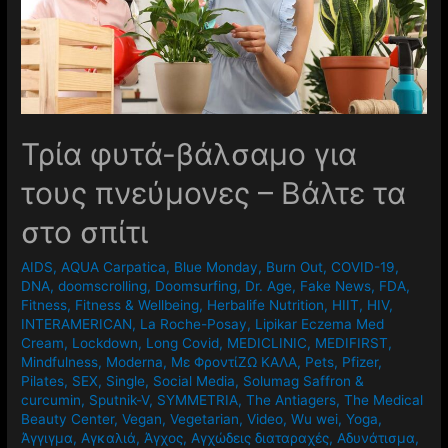
Τρία φυτά-βάλσαμο για
τους πνεύμονες – Βάλτε τα
στο σπίτι
AIDS
,
AQUA Carpatica
,
Blue Monday
,
Burn Out
,
COVID-19
,
DNA
,
doomscrolling
,
Doomsurfing
,
Dr. Age
,
Fake News
,
FDA
,
Fitness
,
Fitness & Wellbeing
,
Herbalife Nutrition
,
HIIT
,
HIV
,
INTERAMERICAN
,
La Roche-Posay
,
Lipikar Eczema Med
Cream
,
Lockdown
,
Long Covid
,
MEDICLINIC
,
MEDIFIRST
,
Mindfulness
,
Moderna
,
Mε ΦροντίΖΩ ΚΑΛΑ
,
Pets
,
Pfizer
,
Pilates
,
SEX
,
Single
,
Social Media
,
Solumag Saffron &
curcumin
,
Sputnik-V
,
SYMMETRIA
,
The Antiagers
,
The Medical
Beauty Center
,
Vegan
,
Vegetarian
,
Video
,
Wu wei
,
Yoga
,
Άγγιγμα
,
Αγκαλιά
,
Άγχος
,
Αγχώδεις διαταραχές
,
Αδυνάτισμα
,