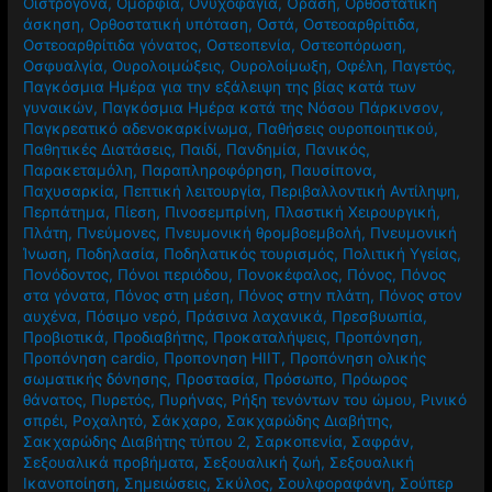
Οιστρογόνα
,
Ομορφιά
,
Ονυχοφαγία
,
Όραση
,
Ορθοστατική
άσκηση
,
Ορθοστατική υπόταση
,
Οστά
,
Οστεοαρθρίτιδα
,
Οστεοαρθρίτιδα γόνατος
,
Οστεοπενία
,
Οστεοπόρωση
,
Οσφυαλγία
,
Ουρολοιμώξεις
,
Ουρολοίμωξη
,
Οφέλη
,
Παγετός
,
Παγκόσμια Ημέρα για την εξάλειψη της βίας κατά των
γυναικών
,
Παγκόσμια Ημέρα κατά της Νόσου Πάρκινσον
,
Παγκρεατικό αδενοκαρκίνωμα
,
Παθήσεις ουροποιητικού
,
Παθητικές Διατάσεις
,
Παιδί
,
Πανδημία
,
Πανικός
,
Παρακεταμόλη
,
Παραπληροφόρηση
,
Παυσίπονα
,
Παχυσαρκία
,
Πεπτική λειτουργία
,
Περιβαλλοντική Αντίληψη
,
Περπάτημα
,
Πίεση
,
Πινοσεμπρίνη
,
Πλαστική Χειρουργική
,
Πλάτη
,
Πνεύμονες
,
Πνευμονική θρομβοεμβολή
,
Πνευμονική
Ίνωση
,
Ποδηλασία
,
Ποδηλατικός τουρισμός
,
Πολιτική Υγείας
,
Πονόδοντος
,
Πόνοι περιόδου
,
Πονοκέφαλος
,
Πόνος
,
Πόνος
στα γόνατα
,
Πόνος στη μέση
,
Πόνος στην πλάτη
,
Πόνος στον
αυχένα
,
Πόσιμο νερό
,
Πράσινα λαχανικά
,
Πρεσβυωπία
,
Προβιοτικά
,
Προδιαβήτης
,
Προκαταλήψεις
,
Προπόνηση
,
Προπόνηση cardio
,
Προπονηση HIIT
,
Προπόνηση ολικής
σωματικής δόνησης
,
Προστασία
,
Πρόσωπο
,
Πρόωρος
θάνατος
,
Πυρετός
,
Πυρήνας
,
Ρήξη τενόντων του ώμου
,
Ρινικό
σπρέι
,
Ροχαλητό
,
Σάκχαρο
,
Σακχαρώδης Διαβήτης
,
Σακχαρώδης Διαβήτης τύπου 2
,
Σαρκοπενία
,
Σαφράν
,
Σεξουαλικά προβήματα
,
Σεξουαλική ζωή
,
Σεξουαλική
Ικανοποίηση
,
Σημειώσεις
,
Σκύλος
,
Σουλφοραφάνη
,
Σούπερ