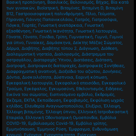
Βασική προπόνηση
,
Βασιλικός
,
Βελονισμός
,
Βήχας
,
Βία κατά
των γυναικών
,
Βιοϊατρική
,
Βιταμίνες
,
Βιταμίνη D
,
Βιταμίνη
Β12
,
Γαστροοισοφαγική παλινδρόμηση
,
Γέλιο
,
Γεύματα
,
Γήρανση
,
Γιάννης Παπανικολάου
,
Γιατρός
,
Γιατροσόφια
,
Γιόγκα
,
Γιορτές
,
Γνωστική ανεπάρκεια
,
Γνωστική
εξασθένηση
,
Γνωστική Ικανότητα
,
Γνωστική λειτουργία
,
Γόνατα
,
Γόνατο
,
Γονίδια
,
Γρίπη
,
Γυμναστική
,
Γυμνό
,
Γυμνοί
για ύπνο
,
Γυναίκες
,
Δαμάσκηνα
,
Δείκτης Μάζας Σώματος
,
Δέρμα
,
Διαβήτης
,
Διαβήτης τύπου 2
,
Διάγνωση
,
Διάθεση
,
Διαλειμματική νηστεία
,
Διαλογισμός
,
Διάστρεμμα του
αστραγάλου
,
Διαταραχές Ύπνου
,
Διατάσεις
,
Διάταση
,
Διατροφή
,
Διατροφικές διαταραχές
,
Διατροφικές Συνήθειες
,
Διαφραγματική αναπνοή
,
Διοξείδιο του αζώτου
,
Δονήσεις
,
Δόντια
,
Δυσκοιλιότητα
,
Δύσπνοια
,
Εαρινή κόπωση
,
Εγκεφαλική λειτουργία
,
Εγκεφαλικό επεισόδιο
,
Εγκεφαλικό
Τραύμα
,
Εγκέφαλος
,
Εγκυμοσύνη
,
Εθελοντισμός
,
Ειδήσεις
,
Εικόνα του σώματος
,
Εισπνεόμενο εμβόλιο
,
Εκδρομές
,
Έκζεμα
,
ΕΚΠΑ
,
Εκπαίδευση
,
Εκφοβισμός
,
Εκφύλιση ωχράς
κηλίδας
,
Ελευθερία Αναγνωστοπούλου
,
Ελιξίριο
,
Έλλειψη
,
Έλλειψη βιταμίνης
,
Έλλειψη ύπνου
,
Ελληνική Ιατροδικαστική
Εταιρεία
,
Ελληνική Οδοντιατρική Ομοσπονδία
,
Εμβόλια
COVID-19
,
Εμβολιασμός Covid-19
,
Εμβόλιο γρίπης
,
Εμμηνόπαυση
,
Έμμηνος Ρύση
,
Έμφραγμα
,
Ενδυνάμωση
κορμού
,
Ενέργεια
,
Ενεργητικότητα
,
Ενίσχυση