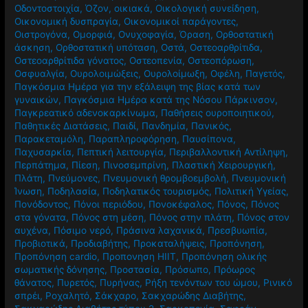
Οδοντοστοιχία
,
Όζον
,
οικιακά
,
Οικολογική συνείδηση
,
Οικονομική δυσπραγία
,
Οικονομικοί παράγοντες
,
Οιστρογόνα
,
Ομορφιά
,
Ονυχοφαγία
,
Όραση
,
Ορθοστατική
άσκηση
,
Ορθοστατική υπόταση
,
Οστά
,
Οστεοαρθρίτιδα
,
Οστεοαρθρίτιδα γόνατος
,
Οστεοπενία
,
Οστεοπόρωση
,
Οσφυαλγία
,
Ουρολοιμώξεις
,
Ουρολοίμωξη
,
Οφέλη
,
Παγετός
,
Παγκόσμια Ημέρα για την εξάλειψη της βίας κατά των
γυναικών
,
Παγκόσμια Ημέρα κατά της Νόσου Πάρκινσον
,
Παγκρεατικό αδενοκαρκίνωμα
,
Παθήσεις ουροποιητικού
,
Παθητικές Διατάσεις
,
Παιδί
,
Πανδημία
,
Πανικός
,
Παρακεταμόλη
,
Παραπληροφόρηση
,
Παυσίπονα
,
Παχυσαρκία
,
Πεπτική λειτουργία
,
Περιβαλλοντική Αντίληψη
,
Περπάτημα
,
Πίεση
,
Πινοσεμπρίνη
,
Πλαστική Χειρουργική
,
Πλάτη
,
Πνεύμονες
,
Πνευμονική θρομβοεμβολή
,
Πνευμονική
Ίνωση
,
Ποδηλασία
,
Ποδηλατικός τουρισμός
,
Πολιτική Υγείας
,
Πονόδοντος
,
Πόνοι περιόδου
,
Πονοκέφαλος
,
Πόνος
,
Πόνος
στα γόνατα
,
Πόνος στη μέση
,
Πόνος στην πλάτη
,
Πόνος στον
αυχένα
,
Πόσιμο νερό
,
Πράσινα λαχανικά
,
Πρεσβυωπία
,
Προβιοτικά
,
Προδιαβήτης
,
Προκαταλήψεις
,
Προπόνηση
,
Προπόνηση cardio
,
Προπονηση HIIT
,
Προπόνηση ολικής
σωματικής δόνησης
,
Προστασία
,
Πρόσωπο
,
Πρόωρος
θάνατος
,
Πυρετός
,
Πυρήνας
,
Ρήξη τενόντων του ώμου
,
Ρινικό
σπρέι
,
Ροχαλητό
,
Σάκχαρο
,
Σακχαρώδης Διαβήτης
,