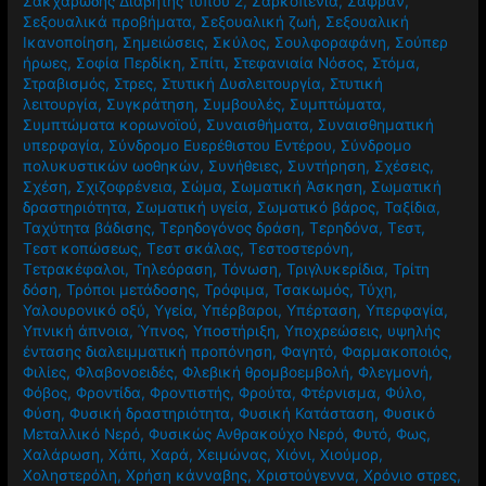
Σακχαρώδης Διαβήτης τύπου 2
,
Σαρκοπενία
,
Σαφράν
,
Σεξουαλικά προβήματα
,
Σεξουαλική ζωή
,
Σεξουαλική
Ικανοποίηση
,
Σημειώσεις
,
Σκύλος
,
Σουλφοραφάνη
,
Σούπερ
ήρωες
,
Σοφία Περδίκη
,
Σπίτι
,
Στεφανιαία Νόσος
,
Στόμα
,
Στραβισμός
,
Στρες
,
Στυτική Δυσλειτουργία
,
Στυτική
λειτουργία
,
Συγκράτηση
,
Συμβουλές
,
Συμπτώματα
,
Συμπτώματα κορωνοϊού
,
Συναισθήματα
,
Συναισθηματική
υπερφαγία
,
Σύνδρομο Ευερέθιστου Εντέρου
,
Σύνδρομο
πολυκυστικών ωοθηκών
,
Συνήθειες
,
Συντήρηση
,
Σχέσεις
,
Σχέση
,
Σχιζοφρένεια
,
Σώμα
,
Σωματική Άσκηση
,
Σωματική
δραστηριότητα
,
Σωματική υγεία
,
Σωματικό βάρος
,
Ταξίδια
,
Ταχύτητα βάδισης
,
Τερηδογόνος δράση
,
Τερηδόνα
,
Τεστ
,
Τεστ κοπώσεως
,
Τεστ σκάλας
,
Τεστοστερόνη
,
Τετρακέφαλοι
,
Τηλεόραση
,
Τόνωση
,
Τριγλυκερίδια
,
Τρίτη
δόση
,
Τρόποι μετάδοσης
,
Τρόφιμα
,
Τσακωμός
,
Τύχη
,
Υαλουρονικό οξύ
,
Υγεία
,
Υπέρβαροι
,
Υπέρταση
,
Υπερφαγία
,
Υπνική άπνοια
,
Ύπνος
,
Υποστήριξη
,
Υποχρεώσεις
,
υψηλής
έντασης διαλειμματική προπόνηση
,
Φαγητό
,
Φαρμακοποιός
,
Φιλίες
,
Φλαβονοειδές
,
Φλεβική θρομβοεμβολή
,
Φλεγμονή
,
Φόβος
,
Φροντίδα
,
Φροντιστής
,
Φρούτα
,
Φτέρνισμα
,
Φύλο
,
Φύση
,
Φυσική δραστηριότητα
,
Φυσική Κατάσταση
,
Φυσικό
Μεταλλικό Νερό
,
Φυσικώς Ανθρακούχο Νερό
,
Φυτό
,
Φως
,
Χαλάρωση
,
Χάπι
,
Χαρά
,
Χειμώνας
,
Χιόνι
,
Χιούμορ
,
Χοληστερόλη
,
Χρήση κάνναβης
,
Χριστούγεννα
,
Χρόνιο στρες
,