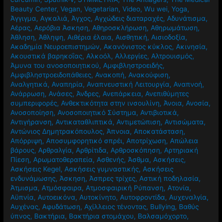
Beauty Center
,
Vegan
,
Vegetarian
,
Video
,
Wu wei
,
Yoga
,
Άγγιγμα
,
Αγκαλιά
,
Άγχος
,
Αγχώδεις διαταραχές
,
Αδυνάτισμα
,
Αέρας
,
Αερόβια Άσκηση
,
Αθηροσκλήρωση
,
Αθηρωμάτωση
,
Άθληση
,
Άθληψη
,
Αιθέρια έλαια
,
Αισθητική
,
Αισιοδοξία
,
Ακαδημία Νευροεπιστημών
,
Ακανόνιστος κύκλος
,
Ακινησία
,
Ακουστικά βαρηκοΐας
,
Αλκοόλ
,
Αλλεργίες
,
Αλτρουισμός
,
Άμυνα του ανοσοποιητικού
,
Αμφιβληστροειδής
,
Αμφιβληστροειδοπάθειες
,
Ανακοπή
,
Ανακούφιση
,
Αναλγητικά
,
Αναπηρία
,
Αναπνευστική Λειτουργία
,
Αναπνοή
,
Ανάρρωση
,
Ανάσες
,
Άνδρες
,
Ανεπάρκεια
,
Ανεπιθύμητες
συμπεριφορές
,
Ανθεκτικότητα στην ινσουλίνη
,
Άνοια
,
Ανοσία
,
Ανοσοποίηση
,
Ανοσοποιητικό Σύστημα
,
Αντιβιοτικά
,
Αντιγήρανση
,
Αντικαταθλιπτικά
,
Αντιμετώπιση
,
Αντισώματα
,
Αντώνιος Δημητρακόπουλος
,
Άπνοια
,
Αποκατάσταση
,
Απόρριψη
,
Αποσυμφορητικό σπρέι
,
Αποτρίχωση
,
Απώλεια
βάρους
,
Αρθραλγία
,
Αρθρίτιδα
,
Αρθροσκόπηση
,
Αρτηριακή
Πίεση
,
Αρωματοθεραπεία
,
Ασθενής
,
Άσθμα
,
Ασκήσεις
,
Ασκήσεις Kegel
,
Ασκήσεις γυμναστικής
,
Ασκήσεις
ενδυνάμωσης
,
Άσκηση
,
Άσπρες τρίχες
,
Αστική ποδηλασία
,
Άτμισμα
,
Ατμόσφαιρα
,
Ατμοσφαιρική Ρύπανση
,
Ατονία
,
Αϋπνία
,
Αυτοεικόνα
,
Αυτοκίνητο
,
Αυτοφροντίδα
,
Αυχεναλγία
,
Αυχένας
,
Αφυδάτωση
,
Αχίλλειος τένοντας
,
Βullying
,
Βαθύς
ύπνος
,
Βακτήρια
,
Βακτήρια στομάχου
,
Βαλσαμόχορτο
,