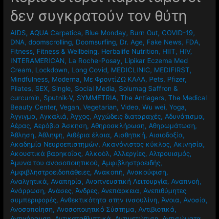
δεν συγκρατούν τον θύτη
AIDS
,
AQUA Carpatica
,
Blue Monday
,
Burn Out
,
COVID-19
,
DNA
,
doomscrolling
,
Doomsurfing
,
Dr. Age
,
Fake News
,
FDA
,
Fitness
,
Fitness & Wellbeing
,
Herbalife Nutrition
,
HIIT
,
HIV
,
INTERAMERICAN
,
La Roche-Posay
,
Lipikar Eczema Med
Cream
,
Lockdown
,
Long Covid
,
MEDICLINIC
,
MEDIFIRST
,
Mindfulness
,
Moderna
,
Mε ΦροντίΖΩ ΚΑΛΑ
,
Pets
,
Pfizer
,
Pilates
,
SEX
,
Single
,
Social Media
,
Solumag Saffron &
curcumin
,
Sputnik-V
,
SYMMETRIA
,
The Antiagers
,
The Medical
Beauty Center
,
Vegan
,
Vegetarian
,
Video
,
Wu wei
,
Yoga
,
Άγγιγμα
,
Αγκαλιά
,
Άγχος
,
Αγχώδεις διαταραχές
,
Αδυνάτισμα
,
Αέρας
,
Αερόβια Άσκηση
,
Αθηροσκλήρωση
,
Αθηρωμάτωση
,
Άθληση
,
Άθληψη
,
Αιθέρια έλαια
,
Αισθητική
,
Αισιοδοξία
,
Ακαδημία Νευροεπιστημών
,
Ακανόνιστος κύκλος
,
Ακινησία
,
Ακουστικά βαρηκοΐας
,
Αλκοόλ
,
Αλλεργίες
,
Αλτρουισμός
,
Άμυνα του ανοσοποιητικού
,
Αμφιβληστροειδής
,
Αμφιβληστροειδοπάθειες
,
Ανακοπή
,
Ανακούφιση
,
Αναλγητικά
,
Αναπηρία
,
Αναπνευστική Λειτουργία
,
Αναπνοή
,
Ανάρρωση
,
Ανάσες
,
Άνδρες
,
Ανεπάρκεια
,
Ανεπιθύμητες
συμπεριφορές
,
Ανθεκτικότητα στην ινσουλίνη
,
Άνοια
,
Ανοσία
,
Ανοσοποίηση
,
Ανοσοποιητικό Σύστημα
,
Αντιβιοτικά
,
Αντιγήρανση
,
Αντικαταθλιπτικά
,
Αντιμετώπιση
,
Αντισώματα
,