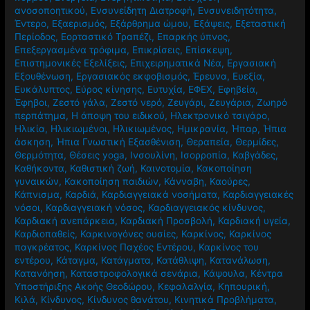
ανοσοποητικού
,
Ενσυνείδητη Διατροφή
,
Ενσυνειδητότητα
,
Έντερο
,
Εξαερισμός
,
Εξάρθρημα ώμου
,
Εξάψεις
,
Εξεταστική
Περίοδος
,
Εορταστικό Τραπέζι
,
Επαρκής ύπνος
,
Επεξεργασμένα τρόφιμα
,
Επικρίσεις
,
Επίσκεψη
,
Επιστημονικές Εξελίξεις
,
Επιχειρηματικά Νέα
,
Εργασιακή
Εξουθένωση
,
Εργασιακός εκφοβισμός
,
Έρευνα
,
Ευεξία
,
Ευκάλυπτος
,
Εύρος κίνησης
,
Ευτυχία
,
ΕΦΕΧ
,
Εφηβεία
,
Έφηβοι
,
Ζεστό γάλα
,
Ζεστό νερό
,
Ζευγάρι
,
Ζευγάρια
,
Ζωηρό
περπάτημα
,
Η άποψη του ειδικού
,
Ηλεκτρονικό τσιγάρο
,
Ηλικία
,
Ηλικιωμένοι
,
Ηλικιωμένος
,
Ημικρανία
,
Ήπαρ
,
Ήπια
άσκηση
,
Ήπια Γνωστική Εξασθένιση
,
Θεραπεία
,
Θερμίδες
,
Θερμότητα
,
Θέσεις yoga
,
Ινσουλίνη
,
Ισορροπία
,
Καβγάδες
,
Καθήκοντα
,
Καθιστική ζωή
,
Καινοτομία
,
Κακοποίηση
γυναικών
,
Κακοποίηση παιδιών
,
Κάνναβη
,
Καούρες
,
Κάπνισμα
,
Καρδιά
,
Καρδιαγγειακά νοσήματα
,
Καρδιαγγειακές
νόσοι
,
Καρδιαγγειακή νόσος
,
Καρδιαγγειακός κίνδυνος
,
Καρδιακή ανεπάρκεια
,
Καρδιακή Προσβολή
,
Καρδιακή υγεία
,
Καρδιοπαθείς
,
Καρκινογόνες ουσίες
,
Καρκίνος
,
Καρκίνος
παγκρέατος
,
Καρκίνος Παχέος Εντέρου
,
Καρκίνος του
εντέρου
,
Κάταγμα
,
Κατάγματα
,
Κατάθλιψη
,
Κατανάλωση
,
Κατανόηση
,
Καταστροφολογικά σενάρια
,
Κάψουλα
,
Κέντρα
Υποστήριξης Ακοής Θεοδώρου
,
Κεφαλαλγία
,
Κηπουρική
,
Κιλά
,
Κίνδυνος
,
Κίνδυνος θανάτου
,
Κινητικά Προβλήματα
,