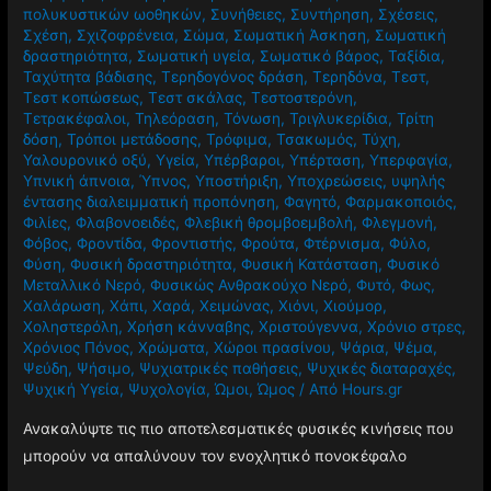
πολυκυστικών ωοθηκών
,
Συνήθειες
,
Συντήρηση
,
Σχέσεις
,
Σχέση
,
Σχιζοφρένεια
,
Σώμα
,
Σωματική Άσκηση
,
Σωματική
δραστηριότητα
,
Σωματική υγεία
,
Σωματικό βάρος
,
Ταξίδια
,
Ταχύτητα βάδισης
,
Τερηδογόνος δράση
,
Τερηδόνα
,
Τεστ
,
Τεστ κοπώσεως
,
Τεστ σκάλας
,
Τεστοστερόνη
,
Τετρακέφαλοι
,
Τηλεόραση
,
Τόνωση
,
Τριγλυκερίδια
,
Τρίτη
δόση
,
Τρόποι μετάδοσης
,
Τρόφιμα
,
Τσακωμός
,
Τύχη
,
Υαλουρονικό οξύ
,
Υγεία
,
Υπέρβαροι
,
Υπέρταση
,
Υπερφαγία
,
Υπνική άπνοια
,
Ύπνος
,
Υποστήριξη
,
Υποχρεώσεις
,
υψηλής
έντασης διαλειμματική προπόνηση
,
Φαγητό
,
Φαρμακοποιός
,
Φιλίες
,
Φλαβονοειδές
,
Φλεβική θρομβοεμβολή
,
Φλεγμονή
,
Φόβος
,
Φροντίδα
,
Φροντιστής
,
Φρούτα
,
Φτέρνισμα
,
Φύλο
,
Φύση
,
Φυσική δραστηριότητα
,
Φυσική Κατάσταση
,
Φυσικό
Μεταλλικό Νερό
,
Φυσικώς Ανθρακούχο Νερό
,
Φυτό
,
Φως
,
Χαλάρωση
,
Χάπι
,
Χαρά
,
Χειμώνας
,
Χιόνι
,
Χιούμορ
,
Χοληστερόλη
,
Χρήση κάνναβης
,
Χριστούγεννα
,
Χρόνιο στρες
,
Χρόνιος Πόνος
,
Χρώματα
,
Χώροι πρασίνου
,
Ψάρια
,
Ψέμα
,
Ψεύδη
,
Ψήσιμο
,
Ψυχιατρικές παθήσεις
,
Ψυχικές διαταραχές
,
Ψυχική Υγεία
,
Ψυχολογία
,
Ώμοι
,
Ώμος
/ Από
Hours.gr
Ανακαλύψτε τις πιο αποτελεσματικές φυσικές κινήσεις που
μπορούν να απαλύνουν τον ενοχλητικό πονοκέφαλο