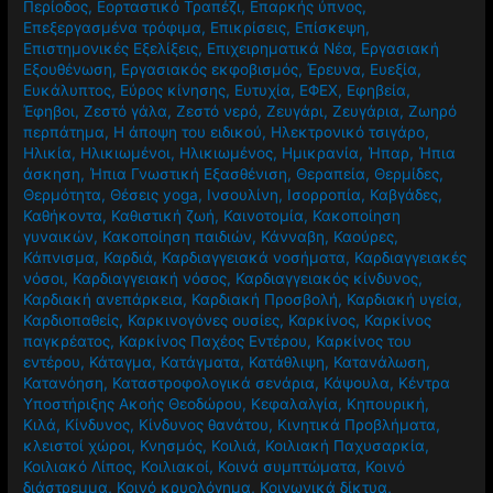
Περίοδος
,
Εορταστικό Τραπέζι
,
Επαρκής ύπνος
,
Επεξεργασμένα τρόφιμα
,
Επικρίσεις
,
Επίσκεψη
,
Επιστημονικές Εξελίξεις
,
Επιχειρηματικά Νέα
,
Εργασιακή
Εξουθένωση
,
Εργασιακός εκφοβισμός
,
Έρευνα
,
Ευεξία
,
Ευκάλυπτος
,
Εύρος κίνησης
,
Ευτυχία
,
ΕΦΕΧ
,
Εφηβεία
,
Έφηβοι
,
Ζεστό γάλα
,
Ζεστό νερό
,
Ζευγάρι
,
Ζευγάρια
,
Ζωηρό
περπάτημα
,
Η άποψη του ειδικού
,
Ηλεκτρονικό τσιγάρο
,
Ηλικία
,
Ηλικιωμένοι
,
Ηλικιωμένος
,
Ημικρανία
,
Ήπαρ
,
Ήπια
άσκηση
,
Ήπια Γνωστική Εξασθένιση
,
Θεραπεία
,
Θερμίδες
,
Θερμότητα
,
Θέσεις yoga
,
Ινσουλίνη
,
Ισορροπία
,
Καβγάδες
,
Καθήκοντα
,
Καθιστική ζωή
,
Καινοτομία
,
Κακοποίηση
γυναικών
,
Κακοποίηση παιδιών
,
Κάνναβη
,
Καούρες
,
Κάπνισμα
,
Καρδιά
,
Καρδιαγγειακά νοσήματα
,
Καρδιαγγειακές
νόσοι
,
Καρδιαγγειακή νόσος
,
Καρδιαγγειακός κίνδυνος
,
Καρδιακή ανεπάρκεια
,
Καρδιακή Προσβολή
,
Καρδιακή υγεία
,
Καρδιοπαθείς
,
Καρκινογόνες ουσίες
,
Καρκίνος
,
Καρκίνος
παγκρέατος
,
Καρκίνος Παχέος Εντέρου
,
Καρκίνος του
εντέρου
,
Κάταγμα
,
Κατάγματα
,
Κατάθλιψη
,
Κατανάλωση
,
Κατανόηση
,
Καταστροφολογικά σενάρια
,
Κάψουλα
,
Κέντρα
Υποστήριξης Ακοής Θεοδώρου
,
Κεφαλαλγία
,
Κηπουρική
,
Κιλά
,
Κίνδυνος
,
Κίνδυνος θανάτου
,
Κινητικά Προβλήματα
,
κλειστοί χώροι
,
Κνησμός
,
Κοιλιά
,
Κοιλιακή Παχυσαρκία
,
Κοιλιακό Λίπος
,
Κοιλιακοί
,
Κοινά συμπτώματα
,
Κοινό
διάστρεμμα
,
Κοινό κρυολόγημα
,
Κοινωνικά δίκτυα
,