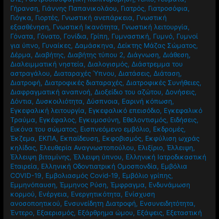
Γήρανση
,
Γιάννης Παπανικολάου
,
Γιατρός
,
Γιατροσόφια
,
Γιόγκα
,
Γιορτές
,
Γνωστική ανεπάρκεια
,
Γνωστική
εξασθένηση
,
Γνωστική Ικανότητα
,
Γνωστική λειτουργία
,
Γόνατα
,
Γόνατο
,
Γονίδια
,
Γρίπη
,
Γυμναστική
,
Γυμνό
,
Γυμνοί
για ύπνο
,
Γυναίκες
,
Δαμάσκηνα
,
Δείκτης Μάζας Σώματος
,
Δέρμα
,
Διαβήτης
,
Διαβήτης τύπου 2
,
Διάγνωση
,
Διάθεση
,
Διαλειμματική νηστεία
,
Διαλογισμός
,
Διάστρεμμα του
αστραγάλου
,
Διαταραχές Ύπνου
,
Διατάσεις
,
Διάταση
,
Διατροφή
,
Διατροφικές διαταραχές
,
Διατροφικές Συνήθειες
,
Διαφραγματική αναπνοή
,
Διοξείδιο του αζώτου
,
Δονήσεις
,
Δόντια
,
Δυσκοιλιότητα
,
Δύσπνοια
,
Εαρινή κόπωση
,
Εγκεφαλική λειτουργία
,
Εγκεφαλικό επεισόδιο
,
Εγκεφαλικό
Τραύμα
,
Εγκέφαλος
,
Εγκυμοσύνη
,
Εθελοντισμός
,
Ειδήσεις
,
Εικόνα του σώματος
,
Εισπνεόμενο εμβόλιο
,
Εκδρομές
,
Έκζεμα
,
ΕΚΠΑ
,
Εκπαίδευση
,
Εκφοβισμός
,
Εκφύλιση ωχράς
κηλίδας
,
Ελευθερία Αναγνωστοπούλου
,
Ελιξίριο
,
Έλλειψη
,
Έλλειψη βιταμίνης
,
Έλλειψη ύπνου
,
Ελληνική Ιατροδικαστική
Εταιρεία
,
Ελληνική Οδοντιατρική Ομοσπονδία
,
Εμβόλια
COVID-19
,
Εμβολιασμός Covid-19
,
Εμβόλιο γρίπης
,
Εμμηνόπαυση
,
Έμμηνος Ρύση
,
Έμφραγμα
,
Ενδυνάμωση
κορμού
,
Ενέργεια
,
Ενεργητικότητα
,
Ενίσχυση
ανοσοποητικού
,
Ενσυνείδητη Διατροφή
,
Ενσυνειδητότητα
,
Έντερο
,
Εξαερισμός
,
Εξάρθρημα ώμου
,
Εξάψεις
,
Εξεταστική