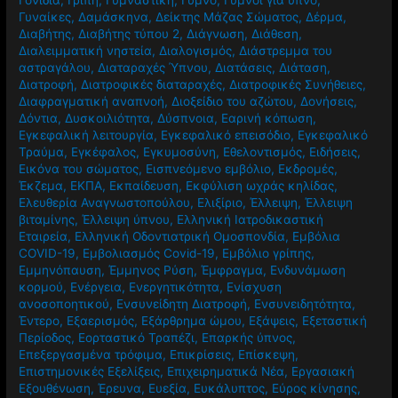
Γυναίκες
,
Δαμάσκηνα
,
Δείκτης Μάζας Σώματος
,
Δέρμα
,
Διαβήτης
,
Διαβήτης τύπου 2
,
Διάγνωση
,
Διάθεση
,
Διαλειμματική νηστεία
,
Διαλογισμός
,
Διάστρεμμα του
αστραγάλου
,
Διαταραχές Ύπνου
,
Διατάσεις
,
Διάταση
,
Διατροφή
,
Διατροφικές διαταραχές
,
Διατροφικές Συνήθειες
,
Διαφραγματική αναπνοή
,
Διοξείδιο του αζώτου
,
Δονήσεις
,
Δόντια
,
Δυσκοιλιότητα
,
Δύσπνοια
,
Εαρινή κόπωση
,
Εγκεφαλική λειτουργία
,
Εγκεφαλικό επεισόδιο
,
Εγκεφαλικό
Τραύμα
,
Εγκέφαλος
,
Εγκυμοσύνη
,
Εθελοντισμός
,
Ειδήσεις
,
Εικόνα του σώματος
,
Εισπνεόμενο εμβόλιο
,
Εκδρομές
,
Έκζεμα
,
ΕΚΠΑ
,
Εκπαίδευση
,
Εκφύλιση ωχράς κηλίδας
,
Ελευθερία Αναγνωστοπούλου
,
Ελιξίριο
,
Έλλειψη
,
Έλλειψη
βιταμίνης
,
Έλλειψη ύπνου
,
Ελληνική Ιατροδικαστική
Εταιρεία
,
Ελληνική Οδοντιατρική Ομοσπονδία
,
Εμβόλια
COVID-19
,
Εμβολιασμός Covid-19
,
Εμβόλιο γρίπης
,
Εμμηνόπαυση
,
Έμμηνος Ρύση
,
Έμφραγμα
,
Ενδυνάμωση
κορμού
,
Ενέργεια
,
Ενεργητικότητα
,
Ενίσχυση
ανοσοποητικού
,
Ενσυνείδητη Διατροφή
,
Ενσυνειδητότητα
,
Έντερο
,
Εξαερισμός
,
Εξάρθρημα ώμου
,
Εξάψεις
,
Εξεταστική
Περίοδος
,
Εορταστικό Τραπέζι
,
Επαρκής ύπνος
,
Επεξεργασμένα τρόφιμα
,
Επικρίσεις
,
Επίσκεψη
,
Επιστημονικές Εξελίξεις
,
Επιχειρηματικά Νέα
,
Εργασιακή
Εξουθένωση
,
Έρευνα
,
Ευεξία
,
Ευκάλυπτος
,
Εύρος κίνησης
,