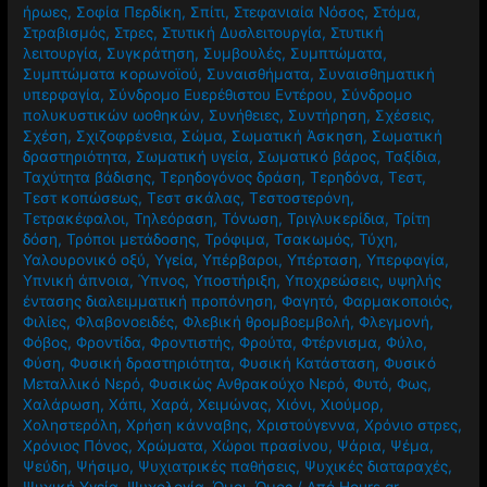
ήρωες
,
Σοφία Περδίκη
,
Σπίτι
,
Στεφανιαία Νόσος
,
Στόμα
,
Στραβισμός
,
Στρες
,
Στυτική Δυσλειτουργία
,
Στυτική
λειτουργία
,
Συγκράτηση
,
Συμβουλές
,
Συμπτώματα
,
Συμπτώματα κορωνοϊού
,
Συναισθήματα
,
Συναισθηματική
υπερφαγία
,
Σύνδρομο Ευερέθιστου Εντέρου
,
Σύνδρομο
πολυκυστικών ωοθηκών
,
Συνήθειες
,
Συντήρηση
,
Σχέσεις
,
Σχέση
,
Σχιζοφρένεια
,
Σώμα
,
Σωματική Άσκηση
,
Σωματική
δραστηριότητα
,
Σωματική υγεία
,
Σωματικό βάρος
,
Ταξίδια
,
Ταχύτητα βάδισης
,
Τερηδογόνος δράση
,
Τερηδόνα
,
Τεστ
,
Τεστ κοπώσεως
,
Τεστ σκάλας
,
Τεστοστερόνη
,
Τετρακέφαλοι
,
Τηλεόραση
,
Τόνωση
,
Τριγλυκερίδια
,
Τρίτη
δόση
,
Τρόποι μετάδοσης
,
Τρόφιμα
,
Τσακωμός
,
Τύχη
,
Υαλουρονικό οξύ
,
Υγεία
,
Υπέρβαροι
,
Υπέρταση
,
Υπερφαγία
,
Υπνική άπνοια
,
Ύπνος
,
Υποστήριξη
,
Υποχρεώσεις
,
υψηλής
έντασης διαλειμματική προπόνηση
,
Φαγητό
,
Φαρμακοποιός
,
Φιλίες
,
Φλαβονοειδές
,
Φλεβική θρομβοεμβολή
,
Φλεγμονή
,
Φόβος
,
Φροντίδα
,
Φροντιστής
,
Φρούτα
,
Φτέρνισμα
,
Φύλο
,
Φύση
,
Φυσική δραστηριότητα
,
Φυσική Κατάσταση
,
Φυσικό
Μεταλλικό Νερό
,
Φυσικώς Ανθρακούχο Νερό
,
Φυτό
,
Φως
,
Χαλάρωση
,
Χάπι
,
Χαρά
,
Χειμώνας
,
Χιόνι
,
Χιούμορ
,
Χοληστερόλη
,
Χρήση κάνναβης
,
Χριστούγεννα
,
Χρόνιο στρες
,
Χρόνιος Πόνος
,
Χρώματα
,
Χώροι πρασίνου
,
Ψάρια
,
Ψέμα
,
Ψεύδη
,
Ψήσιμο
,
Ψυχιατρικές παθήσεις
,
Ψυχικές διαταραχές
,
Ψυχική Υγεία
,
Ψυχολογία
,
Ώμοι
,
Ώμος
/ Από
Hours.gr