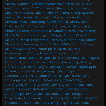
Λέιζερ
,
Λίμπιντο
,
Λιπώδης νόσος του ήπατος
,
Λοιμώξεις
πνεύμονα
,
Μακρά COVID
,
Μακροβιότητα
,
Μακροζωία
,
Μαλλιά
,
Μαξιλάρι
,
Μάτια
,
Μείωση
,
Μέση
,
Μεσημεριανός
ύπνος
,
Μεσογειακή διατροφή
,
Μεταβολικά ισοδύναμα
,
Μεταβολισμός
,
Μετάδοση
,
Μετάδοση ιού
,
Μετάλλαξη
Omicron
,
Μέτρηση οστικής πυκνότητας
,
Μη Αλκοολική
Λιπώδης Νόσος
,
Μη αλκοολική λιπώδης νόσου του ήπατος
,
Μηδέν Νιτρικά
,
Μικρο-στρες
,
Μνήμη
,
Μνήνη
,
Μοναξιά
,
Μουσική
,
Μουσικοθεραπεία
,
Μπανάνες
,
Μπισκότα
,
Μπότοξ
,
Μπρόκολο
,
Μυαλγίες
,
Μυαλό
,
Μύες
,
Μύθοι και αλήθειες
,
Μυϊκή ενδυνάμωση
,
Μυική μάζα
,
Μύτη
,
Μυωπία
,
Νεογέννητα
,
Νεότητα
,
Νερό
,
Νερό χωρίς νιτρικά
,
Νευρολογικές Παθήσεις
,
Νηστεία
,
Νίκος Μεταξωτός
,
Νιτρικά
,
Νιτρικά άλατα
,
Νοσοκομείο
,
Νόσος Αλτσχάιμερ
,
Νόσος
Πάρκινσον
,
Ντροπή
,
Νύχια
,
Νυχτερινός ύπνος
,
Ξηροδερμία
,
Οδοντιατρικός σύλλογος Αττικής
,
Οδοντίατρος
,
Οδοντοστοιχία
,
Όζον
,
οικιακά
,
Οικολογική συνείδηση
,
Οικονομική δυσπραγία
,
Οικονομικοί παράγοντες
,
Οιστρογόνα
,
Ομορφιά
,
Ονυχοφαγία
,
Όραση
,
Ορθοστατική
άσκηση
,
Ορθοστατική υπόταση
,
Οστά
,
Οστεοαρθρίτιδα
,
Οστεοαρθρίτιδα γόνατος
,
Οστεοπενία
,
Οστεοπόρωση
,
Οσφυαλγία
,
Ουρολοιμώξεις
,
Ουρολοίμωξη
,
Οφέλη
,
Παγετός
,
Παγκόσμια Ημέρα για την εξάλειψη της βίας κατά των