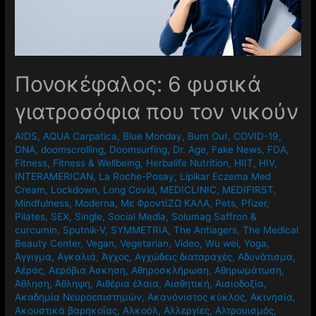
Πονοκέφαλος: 6 φυσικά
γιατροσόφια που τον νικούν
AIDS
,
AQUA Carpatica
,
Blue Monday
,
Burn Out
,
COVID-19
,
DNA
,
doomscrolling
,
Doomsurfing
,
Dr. Age
,
Fake News
,
FDA
,
Fitness
,
Fitness & Wellbeing
,
Herbalife Nutrition
,
HIIT
,
HIV
,
INTERAMERICAN
,
La Roche-Posay
,
Lipikar Eczema Med
Cream
,
Lockdown
,
Long Covid
,
MEDICLINIC
,
MEDIFIRST
,
Mindfulness
,
Moderna
,
Mε ΦροντίΖΩ ΚΑΛΑ
,
Pets
,
Pfizer
,
Pilates
,
SEX
,
Single
,
Social Media
,
Solumag Saffron &
curcumin
,
Sputnik-V
,
SYMMETRIA
,
The Antiagers
,
The Medical
Beauty Center
,
Vegan
,
Vegetarian
,
Video
,
Wu wei
,
Yoga
,
Άγγιγμα
,
Αγκαλιά
,
Άγχος
,
Αγχώδεις διαταραχές
,
Αδυνάτισμα
,
Αέρας
,
Αερόβια Άσκηση
,
Αθηροσκλήρωση
,
Αθηρωμάτωση
,
Άθληση
,
Άθληψη
,
Αιθέρια έλαια
,
Αισθητική
,
Αισιοδοξία
,
Ακαδημία Νευροεπιστημών
,
Ακανόνιστος κύκλος
,
Ακινησία
,
Ακουστικά βαρηκοΐας
,
Αλκοόλ
,
Αλλεργίες
,
Αλτρουισμός
,