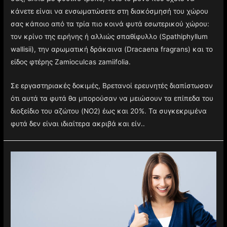
κάνετε είναι να ενσωματώσετε στη διακόσμησή του χώρου
σας κάποιο από τα τρία πιο κοινά φυτά εσωτερικού χώρου:
τον κρίνο της ειρήνης ή αλλιώς σπαθίφυλλο (Spathiphyllum
wallisii), την αρωματική δράκαινα (Dracaena fragrans) και το
είδος φτέρης Zamioculcas zamiifolia.
Σε εργαστηριακές δοκιμές, Βρετανοί ερευνητές διαπίστωσαν
ότι αυτά τα φυτά θα μπορούσαν να μειώσουν τα επίπεδα του
διοξείδιο του αζώτου (NO2) έως και 20%. Τα συγκεκριμένα
φυτά δεν είναι ιδιαίτερα ακριβά και είν..