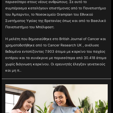
περισσότερο στους νέους ανθρώπους. Σε αυτό το
συμπέρασμα καταλήγουν επιστήμονες από το Πανεπιστήμιο
του Άμπερντιν, το Νοσοκομείο Grampian του Εθνικού
Συστήματος Υγείας της Βρετανίας όπως και από το Βασιλικό
Πανεπιστήμιο του Μπέλφαστ.
Η μελέτη που δημοσιεύθηκε στο British Journal of Cancer και
χρηματοδοτήθηκε από το Cancer Research UK , ανέλυσε
δεδομένα εντοπίζοντας 7.903 άτομα με καρκίνο του παχέος
εντέρου και τα συνέκρινε με περισσότερα από 30.418 άτομα
χωρίς διάγνωση καρκίνου. Οι ερευνητές έλεγξαν γενετικούς
και μη π..