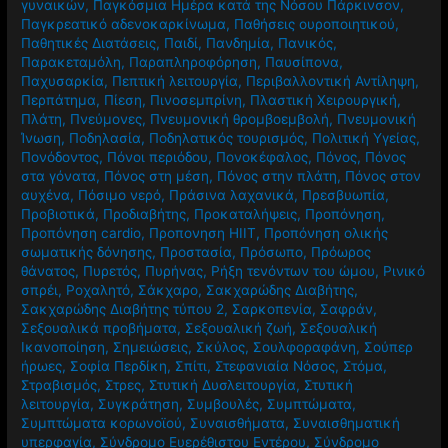
γυναικών
,
Παγκόσμια Ημέρα κατά της Νόσου Πάρκινσον
,
Παγκρεατικό αδενοκαρκίνωμα
,
Παθήσεις ουροποιητικού
,
Παθητικές Διατάσεις
,
Παιδί
,
Πανδημία
,
Πανικός
,
Παρακεταμόλη
,
Παραπληροφόρηση
,
Παυσίπονα
,
Παχυσαρκία
,
Πεπτική λειτουργία
,
Περιβαλλοντική Αντίληψη
,
Περπάτημα
,
Πίεση
,
Πινοσεμπρίνη
,
Πλαστική Χειρουργική
,
Πλάτη
,
Πνεύμονες
,
Πνευμονική θρομβοεμβολή
,
Πνευμονική
Ίνωση
,
Ποδηλασία
,
Ποδηλατικός τουρισμός
,
Πολιτική Υγείας
,
Πονόδοντος
,
Πόνοι περιόδου
,
Πονοκέφαλος
,
Πόνος
,
Πόνος
στα γόνατα
,
Πόνος στη μέση
,
Πόνος στην πλάτη
,
Πόνος στον
αυχένα
,
Πόσιμο νερό
,
Πράσινα λαχανικά
,
Πρεσβυωπία
,
Προβιοτικά
,
Προδιαβήτης
,
Προκαταλήψεις
,
Προπόνηση
,
Προπόνηση cardio
,
Προπονηση HIIT
,
Προπόνηση ολικής
σωματικής δόνησης
,
Προστασία
,
Πρόσωπο
,
Πρόωρος
θάνατος
,
Πυρετός
,
Πυρήνας
,
Ρήξη τενόντων του ώμου
,
Ρινικό
σπρέι
,
Ροχαλητό
,
Σάκχαρο
,
Σακχαρώδης Διαβήτης
,
Σακχαρώδης Διαβήτης τύπου 2
,
Σαρκοπενία
,
Σαφράν
,
Σεξουαλικά προβήματα
,
Σεξουαλική ζωή
,
Σεξουαλική
Ικανοποίηση
,
Σημειώσεις
,
Σκύλος
,
Σουλφοραφάνη
,
Σούπερ
ήρωες
,
Σοφία Περδίκη
,
Σπίτι
,
Στεφανιαία Νόσος
,
Στόμα
,
Στραβισμός
,
Στρες
,
Στυτική Δυσλειτουργία
,
Στυτική
λειτουργία
,
Συγκράτηση
,
Συμβουλές
,
Συμπτώματα
,
Συμπτώματα κορωνοϊού
,
Συναισθήματα
,
Συναισθηματική
υπερφαγία
,
Σύνδρομο Ευερέθιστου Εντέρου
,
Σύνδρομο