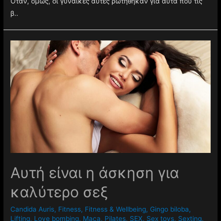
Όταν, όμως, οι γυναίκες αυτές ρωτήθηκαν για αυτά που τις
β..
Αυτή είναι η άσκηση για
καλύτερο σεξ
Candida Auris
,
Fitness
,
Fitness & Wellbeing
,
Gingo biloba
,
Lifting
,
Love bombing
,
Maca
,
Pilates
,
SEX
,
Sex toys
,
Sexting
,