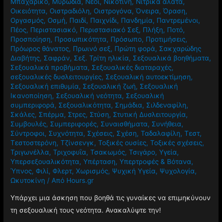
Μπαχαρικό
,
Μυρωδιά
,
Νέοι
,
Νικοτίνη
,
Νιτρικά άλατα
,
Οικειότητα
,
Οιστραδιόλη
,
Οιστρογόνα
,
Όνειρα
,
Όραση
,
Οργασμός
,
Οσμή
,
Παιδί
,
Παιχνίδι
,
Πανδημία
,
Παντρεμένοι
,
Πέος
,
Περιστασιακό
,
Περιστασιακό Σεξ
,
Πλήξη
,
Ποτό
,
Προσποίηση
,
Προσωπικότητα
,
Πρόσωπο
,
Προτιμήσεις
,
Πρόωρος θάνατος
,
Πρωινό σεξ
,
Πρώτη φορά
,
Σακχαρώδης
Διαβήτης
,
Σαφράν
,
Σεξ. Τρίτη ηλικία
,
Σεξουαλικά βοηθήματα
,
Σεξουαλικά προβήματα
,
Σεξουαλικές διαταραχές
,
σεξουαλικές δυσλειτουργίες
,
Σεξουαλική αυτοεκτίμηση
,
Σεξουαλική επιθυμία
,
Σεξουαλική ζωή
,
Σεξουαλική
Ικανοποίηση
,
Σεξουαλική νεότητα
,
Σεξουαλική
συμπεριφορά
,
Σεξουαλικότητα
,
Σημάδια
,
Σιλδεναφίλη
,
Σκάλες
,
Σπέρμα
,
Στρες
,
Στύση
,
Στυτική Δυσλειτουργία
,
Συμβουλές
,
Συμπεριφορές
,
Συναισθήματα
,
Συνήθεια
,
Σύντροφοι
,
Συχνότητα
,
Σχέσεις
,
Σχέση
,
Ταδαλαφίλη
,
Τεστ
,
Τεστοστερόνη
,
Τζίνσενγκ
,
Τοξικές ουσίες
,
Τοξικές σχέσεις
,
Τριγωνέλλα
,
Τριχοφυΐα
,
Τσακωμός
,
Τσιγάρο
,
Υγεία
,
Υπερσεξουαλικότητα
,
Υπέρταση
,
Υπερτροφές & Βότανα
,
Ύπνος
,
Φιλί
,
Φλερτ
,
Χωρισμός
,
Ψυχική Υγεία
,
Ψυχολογία
,
Ωκυτοκίνη
/ Από
Hours.gr
Υπάρχει μια άσκηση που βοηθά τις γυναίκες να επιμηκύνουν
τη σεξουαλική τους νεότητα. Ανακαλύψτε την!