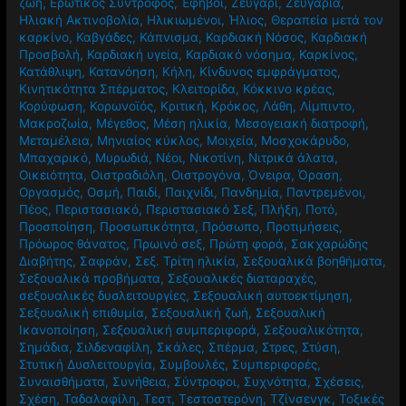
ζωή
,
Ερωτικός Σύντροφος
,
Έφηβοι
,
Ζευγάρι
,
Ζευγάρια
,
Ηλιακή Ακτινοβολία
,
Ηλικιωμένοι
,
Ήλιος
,
Θεραπεία μετά τον
καρκίνο
,
Καβγάδες
,
Κάπνισμα
,
Καρδιακή Νόσος
,
Καρδιακή
Προσβολή
,
Καρδιακή υγεία
,
Καρδιακό νόσημα
,
Καρκίνος
,
Κατάθλιψη
,
Κατανόηση
,
Κήλη
,
Κίνδυνος εμφράγματος
,
Κινητικότητα Σπέρματος
,
Κλειτορίδα
,
Κόκκινο κρέας
,
Κορύφωση
,
Κορωνοϊός
,
Κριτική
,
Κρόκος
,
Λάθη
,
Λίμπιντο
,
Μακροζωία
,
Μέγεθος
,
Μέση ηλικία
,
Μεσογειακή διατροφή
,
Μεταμέλεια
,
Μηνιαίος κύκλος
,
Μοιχεία
,
Μοσχοκάρυδο
,
Μπαχαρικό
,
Μυρωδιά
,
Νέοι
,
Νικοτίνη
,
Νιτρικά άλατα
,
Οικειότητα
,
Οιστραδιόλη
,
Οιστρογόνα
,
Όνειρα
,
Όραση
,
Οργασμός
,
Οσμή
,
Παιδί
,
Παιχνίδι
,
Πανδημία
,
Παντρεμένοι
,
Πέος
,
Περιστασιακό
,
Περιστασιακό Σεξ
,
Πλήξη
,
Ποτό
,
Προσποίηση
,
Προσωπικότητα
,
Πρόσωπο
,
Προτιμήσεις
,
Πρόωρος θάνατος
,
Πρωινό σεξ
,
Πρώτη φορά
,
Σακχαρώδης
Διαβήτης
,
Σαφράν
,
Σεξ. Τρίτη ηλικία
,
Σεξουαλικά βοηθήματα
,
Σεξουαλικά προβήματα
,
Σεξουαλικές διαταραχές
,
σεξουαλικές δυσλειτουργίες
,
Σεξουαλική αυτοεκτίμηση
,
Σεξουαλική επιθυμία
,
Σεξουαλική ζωή
,
Σεξουαλική
Ικανοποίηση
,
Σεξουαλική συμπεριφορά
,
Σεξουαλικότητα
,
Σημάδια
,
Σιλδεναφίλη
,
Σκάλες
,
Σπέρμα
,
Στρες
,
Στύση
,
Στυτική Δυσλειτουργία
,
Συμβουλές
,
Συμπεριφορές
,
Συναισθήματα
,
Συνήθεια
,
Σύντροφοι
,
Συχνότητα
,
Σχέσεις
,
Σχέση
,
Ταδαλαφίλη
,
Τεστ
,
Τεστοστερόνη
,
Τζίνσενγκ
,
Τοξικές