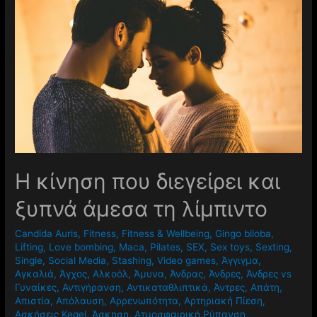
Η κίνηση που διεγείρει και
ξυπνά άμεσα τη λίμπιντο
Candida Auris
,
Fitness
,
Fitness & Wellbeing
,
Gingo biloba
,
Lifting
,
Love bombing
,
Maca
,
Pilates
,
SEX
,
Sex toys
,
Sexting
,
Single
,
Social Media
,
Stashing
,
Video games
,
Άγγιγμα
,
Αγκαλιά
,
Άγχος
,
Αλκοόλ
,
Άμυνα
,
Άνδρας
,
Άνδρες
,
Άνδρες vs
Γυναίκες
,
Αντιγήρανση
,
Αντικαταθλιπτικά
,
Άντρες
,
Απάτη
,
Απιστία
,
Απόλαυση
,
Αρρενωπότητα
,
Αρτηριακή Πίεση
,
Ασκήσεις Kegel
,
Άσκηση
,
Ατμοσφαιρική Ρύπανση
,