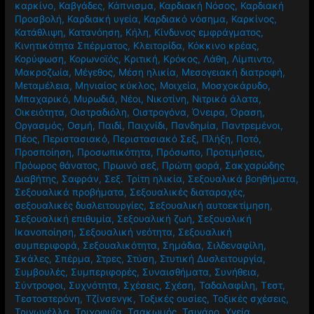
καρκίνο
,
Καβγάδες
,
Κάπνισμα
,
Καρδιακή Νόσος
,
Καρδιακή
Προσβολή
,
Καρδιακή υγεία
,
Καρδιακό νόσημα
,
Καρκίνος
,
Κατάθλιψη
,
Κατανόηση
,
Κήλη
,
Κίνδυνος εμφράγματος
,
Κινητικότητα Σπέρματος
,
Κλειτορίδα
,
Κόκκινο κρέας
,
Κορύφωση
,
Κορωνοϊός
,
Κριτική
,
Κρόκος
,
Λάθη
,
Λίμπιντο
,
Μακροζωία
,
Μέγεθος
,
Μέση ηλικία
,
Μεσογειακή διατροφή
,
Μεταμέλεια
,
Μηνιαίος κύκλος
,
Μοιχεία
,
Μοσχοκάρυδο
,
Μπαχαρικό
,
Μυρωδιά
,
Νέοι
,
Νικοτίνη
,
Νιτρικά άλατα
,
Οικειότητα
,
Οιστραδιόλη
,
Οιστρογόνα
,
Όνειρα
,
Όραση
,
Οργασμός
,
Οσμή
,
Παιδί
,
Παιχνίδι
,
Πανδημία
,
Παντρεμένοι
,
Πέος
,
Περιστασιακό
,
Περιστασιακό Σεξ
,
Πλήξη
,
Ποτό
,
Προσποίηση
,
Προσωπικότητα
,
Πρόσωπο
,
Προτιμήσεις
,
Πρόωρος θάνατος
,
Πρωινό σεξ
,
Πρώτη φορά
,
Σακχαρώδης
Διαβήτης
,
Σαφράν
,
Σεξ. Τρίτη ηλικία
,
Σεξουαλικά βοηθήματα
,
Σεξουαλικά προβήματα
,
Σεξουαλικές διαταραχές
,
σεξουαλικές δυσλειτουργίες
,
Σεξουαλική αυτοεκτίμηση
,
Σεξουαλική επιθυμία
,
Σεξουαλική ζωή
,
Σεξουαλική
Ικανοποίηση
,
Σεξουαλική νεότητα
,
Σεξουαλική
συμπεριφορά
,
Σεξουαλικότητα
,
Σημάδια
,
Σιλδεναφίλη
,
Σκάλες
,
Σπέρμα
,
Στρες
,
Στύση
,
Στυτική Δυσλειτουργία
,
Συμβουλές
,
Συμπεριφορές
,
Συναισθήματα
,
Συνήθεια
,
Σύντροφοι
,
Συχνότητα
,
Σχέσεις
,
Σχέση
,
Ταδαλαφίλη
,
Τεστ
,
Τεστοστερόνη
,
Τζίνσενγκ
,
Τοξικές ουσίες
,
Τοξικές σχέσεις
,
Τριγωνέλλα
,
Τριχοφυΐα
,
Τσακωμός
,
Τσιγάρο
,
Υγεία
,