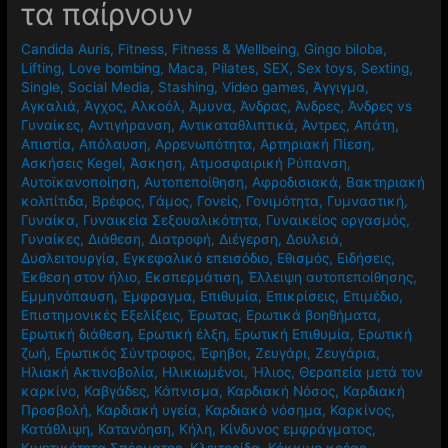
τα παίρνουν
Candida Auris
,
Fitness
,
Fitness & Wellbeing
,
Gingo biloba
,
Lifting
,
Love bombing
,
Maca
,
Pilates
,
SEX
,
Sex toys
,
Sexting
,
Single
,
Social Media
,
Stashing
,
Video games
,
Άγγιγμα
,
Αγκαλιά
,
Άγχος
,
Αλκοόλ
,
Άμυνα
,
Άνδρας
,
Άνδρες
,
Άνδρες vs
Γυναίκες
,
Αντιγήρανση
,
Αντικαταθλιπτικά
,
Άντρες
,
Απάτη
,
Απιστία
,
Απόλαυση
,
Αρρενωπότητα
,
Αρτηριακή Πίεση
,
Ασκήσεις Kegel
,
Άσκηση
,
Ατμοσφαιρική Ρύπανση
,
Αυτοϊκανοποίηση
,
Αυτοπεποίθηση
,
Αφροδισιακά
,
Βακτηριακή
κολπίτιδα
,
Βρέφος
,
Γάμος
,
Γονείς
,
Γονιμότητα
,
Γυμναστική
,
Γυναίκα
,
Γυναικεία Σεξουαλικότητα
,
Γυναικείος οργασμός
,
Γυναίκες
,
Διάθεση
,
Διατροφή
,
Διέγερση
,
Δουλειά
,
Δυσλειτουργία
,
Εγκεφαλικό επεισόδιο
,
Εθισμός
,
Ειδήσεις
,
Έκθεση στον ήλιο
,
Εκσπερμάτιση
,
Έλλειψη αυτοπεποίθησης
,
Εμμηνόπαυση
,
Έμφραγμα
,
Επιθυμία
,
Επικρίσεις
,
Επιμέδιο
,
Επιστημονικές Εξελίξεις
,
Έρωτας
,
Ερωτικά βοηθήματα
,
Ερωτική διάθεση
,
Ερωτική έλξη
,
Ερωτική Επιθυμία
,
Ερωτική
ζωή
,
Ερωτικός Σύντροφος
,
Έφηβοι
,
Ζευγάρι
,
Ζευγάρια
,
Ηλιακή Ακτινοβολία
,
Ηλικιωμένοι
,
Ήλιος
,
Θεραπεία μετά τον
καρκίνο
,
Καβγάδες
,
Κάπνισμα
,
Καρδιακή Νόσος
,
Καρδιακή
Προσβολή
,
Καρδιακή υγεία
,
Καρδιακό νόσημα
,
Καρκίνος
,
Κατάθλιψη
,
Κατανόηση
,
Κήλη
,
Κίνδυνος εμφράγματος
,
Κινητικότητα Σπέρματος
,
Κλειτορίδα
,
Κόκκινο κρέας
,