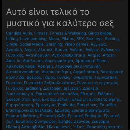
Αυτό είναι τελικά το
μυστικό για καλύτερο σεξ
Candida Auris
,
Fitness
,
Fitness & Wellbeing
,
Gingo biloba
,
Lifting
,
Love bombing
,
Maca
,
Pilates
,
SEX
,
Sex toys
,
Sexting
,
Single
,
Social Media
,
Stashing
,
Video games
,
Άγγιγμα
,
Αγκαλιά
,
Άγχος
,
Αλκοόλ
,
Άμυνα
,
Άνδρας
,
Άνδρες
,
Άνδρες vs
Γυναίκες
,
Αντιγήρανση
,
Αντικαταθλιπτικά
,
Άντρες
,
Απάτη
,
Απιστία
,
Απόλαυση
,
Αρρενωπότητα
,
Αρτηριακή Πίεση
,
Ασκήσεις Kegel
,
Άσκηση
,
Ατμοσφαιρική Ρύπανση
,
Αυτοϊκανοποίηση
,
Αυτοπεποίθηση
,
Αφροδισιακά
,
Βακτηριακή
κολπίτιδα
,
Βρέφος
,
Γάμος
,
Γονείς
,
Γονιμότητα
,
Γυμναστική
,
Γυναίκα
,
Γυναικεία Σεξουαλικότητα
,
Γυναικείος οργασμός
,
Γυναίκες
,
Διάθεση
,
Διατροφή
,
Διέγερση
,
Δουλειά
,
Δυσλειτουργία
,
Εγκεφαλικό επεισόδιο
,
Εθισμός
,
Ειδήσεις
,
Έκθεση στον ήλιο
,
Εκσπερμάτιση
,
Έλλειψη αυτοπεποίθησης
,
Εμμηνόπαυση
,
Έμφραγμα
,
Επιθυμία
,
Επικρίσεις
,
Επιμέδιο
,
Επιστημονικές Εξελίξεις
,
Έρωτας
,
Ερωτικά βοηθήματα
,
Ερωτική διάθεση
,
Ερωτική έλξη
,
Ερωτική Επιθυμία
,
Ερωτική
ζωή
,
Ερωτικός Σύντροφος
,
Έφηβοι
,
Ζευγάρι
,
Ζευγάρια
,
Ηλιακή Ακτινοβολία
,
Ηλικιωμένοι
,
Ήλιος
,
Θεραπεία μετά τον