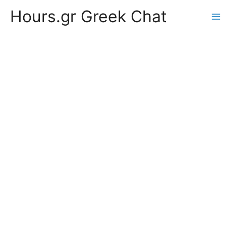
Hours.gr Greek Chat
Ma
Me