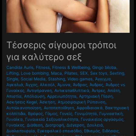
Τέσσερις σίγουροι τρόποι
για καλύτερο σεξ
Candida Auris
,
Fitness
,
Fitness & Wellbeing
,
Gingo biloba
,
Lifting
,
Love bombing
,
Maca
,
Pilates
,
SEX
,
Sex toys
,
Sexting
,
Single
,
Social Media
,
Stashing
,
Video games
,
Άγγιγμα
,
Αγκαλιά
,
Άγχος
,
Αλκοόλ
,
Άμυνα
,
Άνδρας
,
Άνδρες
,
Άνδρες vs
Γυναίκες
,
Αντιγήρανση
,
Αντικαταθλιπτικά
,
Άντρες
,
Απάτη
,
Απιστία
,
Απόλαυση
,
Αρρενωπότητα
,
Αρτηριακή Πίεση
,
Ασκήσεις Kegel
,
Άσκηση
,
Ατμοσφαιρική Ρύπανση
,
Αυτοϊκανοποίηση
,
Αυτοπεποίθηση
,
Αφροδισιακά
,
Βακτηριακή
κολπίτιδα
,
Βρέφος
,
Γάμος
,
Γονείς
,
Γονιμότητα
,
Γυμναστική
,
Γυναίκα
,
Γυναικεία Σεξουαλικότητα
,
Γυναικείος οργασμός
,
Γυναίκες
,
Διάθεση
,
Διατροφή
,
Διέγερση
,
Δουλειά
,
Δυσλειτουργία
,
Εγκεφαλικό επεισόδιο
,
Εθισμός
,
Ειδήσεις
,