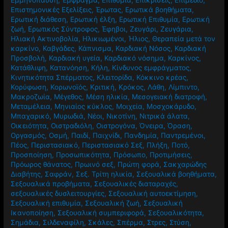
Εμμηνόπαυση
,
Έμφραγμα
,
Επιθυμία
,
Επικρίσεις
,
Επιμέδιο
,
Επιστημονικές Εξελίξεις
,
Έρωτας
,
Ερωτικά βοηθήματα
,
Ερωτική διάθεση
,
Ερωτική έλξη
,
Ερωτική Επιθυμία
,
Ερωτική
ζωή
,
Ερωτικός Σύντροφος
,
Έφηβοι
,
Ζευγάρι
,
Ζευγάρια
,
Ηλιακή Ακτινοβολία
,
Ηλικιωμένοι
,
Ήλιος
,
Θεραπεία μετά τον
καρκίνο
,
Καβγάδες
,
Κάπνισμα
,
Καρδιακή Νόσος
,
Καρδιακή
Προσβολή
,
Καρδιακή υγεία
,
Καρδιακό νόσημα
,
Καρκίνος
,
Κατάθλιψη
,
Κατανόηση
,
Κήλη
,
Κίνδυνος εμφράγματος
,
Κινητικότητα Σπέρματος
,
Κλειτορίδα
,
Κόκκινο κρέας
,
Κορύφωση
,
Κορωνοϊός
,
Κριτική
,
Κρόκος
,
Λάθη
,
Λίμπιντο
,
Μακροζωία
,
Μέγεθος
,
Μέση ηλικία
,
Μεσογειακή διατροφή
,
Μεταμέλεια
,
Μηνιαίος κύκλος
,
Μοιχεία
,
Μοσχοκάρυδο
,
Μπαχαρικό
,
Μυρωδιά
,
Νέοι
,
Νικοτίνη
,
Νιτρικά άλατα
,
Οικειότητα
,
Οιστραδιόλη
,
Οιστρογόνα
,
Όνειρα
,
Όραση
,
Οργασμός
,
Οσμή
,
Παιδί
,
Παιχνίδι
,
Πανδημία
,
Παντρεμένοι
,
Πέος
,
Περιστασιακό
,
Περιστασιακό Σεξ
,
Πλήξη
,
Ποτό
,
Προσποίηση
,
Προσωπικότητα
,
Πρόσωπο
,
Προτιμήσεις
,
Πρόωρος θάνατος
,
Πρωινό σεξ
,
Πρώτη φορά
,
Σακχαρώδης
Διαβήτης
,
Σαφράν
,
Σεξ. Τρίτη ηλικία
,
Σεξουαλικά βοηθήματα
,
Σεξουαλικά προβήματα
,
Σεξουαλικές διαταραχές
,
σεξουαλικές δυσλειτουργίες
,
Σεξουαλική αυτοεκτίμηση
,
Σεξουαλική επιθυμία
,
Σεξουαλική ζωή
,
Σεξουαλική
Ικανοποίηση
,
Σεξουαλική συμπεριφορά
,
Σεξουαλικότητα
,
Σημάδια
,
Σιλδεναφίλη
,
Σκάλες
,
Σπέρμα
,
Στρες
,
Στύση
,