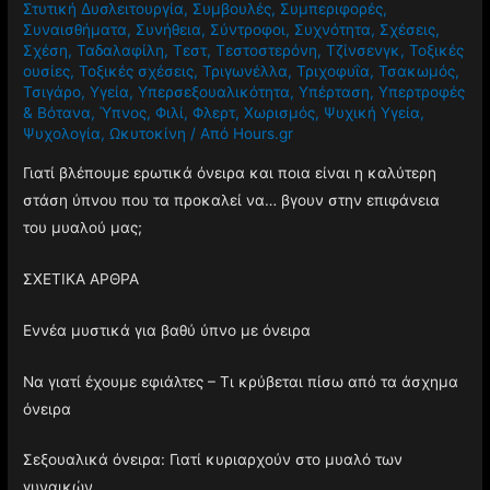
Στυτική Δυσλειτουργία
,
Συμβουλές
,
Συμπεριφορές
,
Συναισθήματα
,
Συνήθεια
,
Σύντροφοι
,
Συχνότητα
,
Σχέσεις
,
Σχέση
,
Ταδαλαφίλη
,
Τεστ
,
Τεστοστερόνη
,
Τζίνσενγκ
,
Τοξικές
ουσίες
,
Τοξικές σχέσεις
,
Τριγωνέλλα
,
Τριχοφυΐα
,
Τσακωμός
,
Τσιγάρο
,
Υγεία
,
Υπερσεξουαλικότητα
,
Υπέρταση
,
Υπερτροφές
& Βότανα
,
Ύπνος
,
Φιλί
,
Φλερτ
,
Χωρισμός
,
Ψυχική Υγεία
,
Ψυχολογία
,
Ωκυτοκίνη
/ Από
Hours.gr
Γιατί βλέπουμε ερωτικά όνειρα και ποια είναι η καλύτερη
στάση ύπνου που τα προκαλεί να… βγουν στην επιφάνεια
του μυαλού μας;
ΣΧΕΤΙΚΑ ΑΡΘΡΑ
Εννέα μυστικά για βαθύ ύπνο με όνειρα
Να γιατί έχουμε εφιάλτες – Τι κρύβεται πίσω από τα άσχημα
όνειρα
Σεξουαλικά όνειρα: Γιατί κυριαρχούν στο μυαλό των
γυναικών