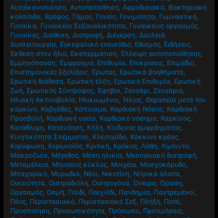
Αυτοϊκανοποίηση
,
Αυτοπεποίθηση
,
Αφροδισιακά
,
Βακτηριακή
κολπίτιδα
,
Βρέφος
,
Γάμος
,
Γονείς
,
Γονιμότητα
,
Γυμναστική
,
Γυναίκα
,
Γυναικεία Σεξουαλικότητα
,
Γυναικείος οργασμός
,
Γυναίκες
,
Διάθεση
,
Διατροφή
,
Διέγερση
,
Δουλειά
,
Δυσλειτουργία
,
Εγκεφαλικό επεισόδιο
,
Εθισμός
,
Ειδήσεις
,
Έκθεση στον ήλιο
,
Εκσπερμάτιση
,
Έλλειψη αυτοπεποίθησης
,
Εμμηνόπαυση
,
Έμφραγμα
,
Επιθυμία
,
Επικρίσεις
,
Επιμέδιο
,
Επιστημονικές Εξελίξεις
,
Έρωτας
,
Ερωτικά βοηθήματα
,
Ερωτική διάθεση
,
Ερωτική έλξη
,
Ερωτική Επιθυμία
,
Ερωτική
ζωή
,
Ερωτικός Σύντροφος
,
Έφηβοι
,
Ζευγάρι
,
Ζευγάρια
,
Ηλιακή Ακτινοβολία
,
Ηλικιωμένοι
,
Ήλιος
,
Θεραπεία μετά τον
καρκίνο
,
Καβγάδες
,
Κάπνισμα
,
Καρδιακή Νόσος
,
Καρδιακή
Προσβολή
,
Καρδιακή υγεία
,
Καρδιακό νόσημα
,
Καρκίνος
,
Κατάθλιψη
,
Κατανόηση
,
Κήλη
,
Κίνδυνος εμφράγματος
,
Κινητικότητα Σπέρματος
,
Κλειτορίδα
,
Κόκκινο κρέας
,
Κορύφωση
,
Κορωνοϊός
,
Κριτική
,
Κρόκος
,
Λάθη
,
Λίμπιντο
,
Μακροζωία
,
Μέγεθος
,
Μέση ηλικία
,
Μεσογειακή διατροφή
,
Μεταμέλεια
,
Μηνιαίος κύκλος
,
Μοιχεία
,
Μοσχοκάρυδο
,
Μπαχαρικό
,
Μυρωδιά
,
Νέοι
,
Νικοτίνη
,
Νιτρικά άλατα
,
Οικειότητα
,
Οιστραδιόλη
,
Οιστρογόνα
,
Όνειρα
,
Όραση
,
Οργασμός
,
Οσμή
,
Παιδί
,
Παιχνίδι
,
Πανδημία
,
Παντρεμένοι
,
Πέος
,
Περιστασιακό
,
Περιστασιακό Σεξ
,
Πλήξη
,
Ποτό
,
Προσποίηση
,
Προσωπικότητα
,
Πρόσωπο
,
Προτιμήσεις
,