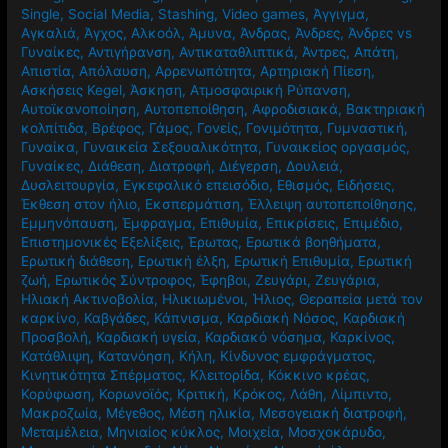
Single
,
Social Media
,
Stashing
,
Video games
,
Άγγιγμα
,
Αγκαλιά
,
Άγχος
,
Αλκοόλ
,
Άμυνα
,
Άνδρας
,
Άνδρες
,
Άνδρες vs
Γυναίκες
,
Αντιγήρανση
,
Αντικαταθλιπτικά
,
Άντρες
,
Απάτη
,
Απιστία
,
Απόλαυση
,
Αρρενωπότητα
,
Αρτηριακή Πίεση
,
Ασκήσεις Kegel
,
Άσκηση
,
Ατμοσφαιρική Ρύπανση
,
Αυτοϊκανοποίηση
,
Αυτοπεποίθηση
,
Αφροδισιακά
,
Βακτηριακή
κολπίτιδα
,
Βρέφος
,
Γάμος
,
Γονείς
,
Γονιμότητα
,
Γυμναστική
,
Γυναίκα
,
Γυναικεία Σεξουαλικότητα
,
Γυναικείος οργασμός
,
Γυναίκες
,
Διάθεση
,
Διατροφή
,
Διέγερση
,
Δουλειά
,
Δυσλειτουργία
,
Εγκεφαλικό επεισόδιο
,
Εθισμός
,
Ειδήσεις
,
Έκθεση στον ήλιο
,
Εκσπερμάτιση
,
Έλλειψη αυτοπεποίθησης
,
Εμμηνόπαυση
,
Έμφραγμα
,
Επιθυμία
,
Επικρίσεις
,
Επιμέδιο
,
Επιστημονικές Εξελίξεις
,
Έρωτας
,
Ερωτικά βοηθήματα
,
Ερωτική διάθεση
,
Ερωτική έλξη
,
Ερωτική Επιθυμία
,
Ερωτική
ζωή
,
Ερωτικός Σύντροφος
,
Έφηβοι
,
Ζευγάρι
,
Ζευγάρια
,
Ηλιακή Ακτινοβολία
,
Ηλικιωμένοι
,
Ήλιος
,
Θεραπεία μετά τον
καρκίνο
,
Καβγάδες
,
Κάπνισμα
,
Καρδιακή Νόσος
,
Καρδιακή
Προσβολή
,
Καρδιακή υγεία
,
Καρδιακό νόσημα
,
Καρκίνος
,
Κατάθλιψη
,
Κατανόηση
,
Κήλη
,
Κίνδυνος εμφράγματος
,
Κινητικότητα Σπέρματος
,
Κλειτορίδα
,
Κόκκινο κρέας
,
Κορύφωση
,
Κορωνοϊός
,
Κριτική
,
Κρόκος
,
Λάθη
,
Λίμπιντο
,
Μακροζωία
,
Μέγεθος
,
Μέση ηλικία
,
Μεσογειακή διατροφή
,
Μεταμέλεια
,
Μηνιαίος κύκλος
,
Μοιχεία
,
Μοσχοκάρυδο
,