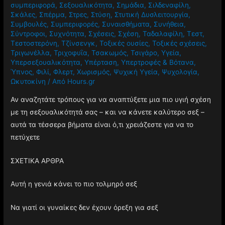
συμπεριφορά
,
Σεξουαλικότητα
,
Σημάδια
,
Σιλδεναφίλη
,
Σκάλες
,
Σπέρμα
,
Στρες
,
Στύση
,
Στυτική Δυσλειτουργία
,
Συμβουλές
,
Συμπεριφορές
,
Συναισθήματα
,
Συνήθεια
,
Σύντροφοι
,
Συχνότητα
,
Σχέσεις
,
Σχέση
,
Ταδαλαφίλη
,
Τεστ
,
Τεστοστερόνη
,
Τζίνσενγκ
,
Τοξικές ουσίες
,
Τοξικές σχέσεις
,
Τριγωνέλλα
,
Τριχοφυΐα
,
Τσακωμός
,
Τσιγάρο
,
Υγεία
,
Υπερσεξουαλικότητα
,
Υπέρταση
,
Υπερτροφές & Βότανα
,
Ύπνος
,
Φιλί
,
Φλερτ
,
Χωρισμός
,
Ψυχική Υγεία
,
Ψυχολογία
,
Ωκυτοκίνη
/ Από
Hours.gr
Αν αναζητάτε τρόπους για να αναπτύξετε μια πιο υγιή σχέση
με τη σεξουαλικότητά σας – και να κάνετε καλύτερο σεξ –
αυτά τα τέσσερα βήματα είναι ό,τι χρειάζεστε για να το
πετύχετε
ΣΧΕΤΙΚΑ ΑΡΘΡΑ
Αυτή η γενιά κάνει το πιο τολμηρό σεξ
Να γιατί οι γυναίκες δεν έχουν όρεξη για σεξ