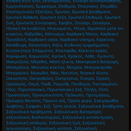
Έκθεση στον ήλιο
,
Εκσπερμάτιση
,
Έλλειψη αυτοπεποίθησης
,
Εμμηνόπαυση
,
Έμφραγμα
,
Επιθυμία
,
Επικρίσεις
,
Επιμέδιο
,
Επιστημονικές Εξελίξεις
,
Έρωτας
,
Ερωτικά βοηθήματα
,
Ερωτική διάθεση
,
Ερωτική έλξη
,
Ερωτική Επιθυμία
,
Ερωτική
ζωή
,
Ερωτικός Σύντροφος
,
Έφηβοι
,
Ζευγάρι
,
Ζευγάρια
,
Ηλιακή Ακτινοβολία
,
Ηλικιωμένοι
,
Ήλιος
,
Θεραπεία μετά τον
καρκίνο
,
Καβγάδες
,
Κάπνισμα
,
Καρδιακή Νόσος
,
Καρδιακή
Προσβολή
,
Καρδιακή υγεία
,
Καρδιακό νόσημα
,
Καρκίνος
,
Κατάθλιψη
,
Κατανόηση
,
Κήλη
,
Κίνδυνος εμφράγματος
,
Κινητικότητα Σπέρματος
,
Κλειτορίδα
,
Κόκκινο κρέας
,
Κορύφωση
,
Κορωνοϊός
,
Κριτική
,
Κρόκος
,
Λάθη
,
Λίμπιντο
,
Μακροζωία
,
Μέγεθος
,
Μέση ηλικία
,
Μεσογειακή διατροφή
,
Μεταμέλεια
,
Μηνιαίος κύκλος
,
Μοιχεία
,
Μοσχοκάρυδο
,
Μπαχαρικό
,
Μυρωδιά
,
Νέοι
,
Νικοτίνη
,
Νιτρικά άλατα
,
Οικειότητα
,
Οιστραδιόλη
,
Οιστρογόνα
,
Όνειρα
,
Όραση
,
Οργασμός
,
Οσμή
,
Παιδί
,
Παιχνίδι
,
Πανδημία
,
Παντρεμένοι
,
Πέος
,
Περιστασιακό
,
Περιστασιακό Σεξ
,
Πλήξη
,
Ποτό
,
Προσποίηση
,
Προσωπικότητα
,
Πρόσωπο
,
Προτιμήσεις
,
Πρόωρος θάνατος
,
Πρωινό σεξ
,
Πρώτη φορά
,
Σακχαρώδης
Διαβήτης
,
Σαφράν
,
Σεξ. Τρίτη ηλικία
,
Σεξουαλικά βοηθήματα
,
Σεξουαλικά προβήματα
,
Σεξουαλικές διαταραχές
,
σεξουαλικές δυσλειτουργίες
,
Σεξουαλική αυτοεκτίμηση
,
Σεξουαλική επιθυμία
,
Σεξουαλική ζωή
,
Σεξουαλική
Ικανοποίηση
,
Σεξουαλική νεότητα
,
Σεξουαλική