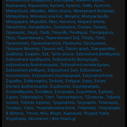
Κορύφωση
,
Κορωνοϊός
,
Κριτική
,
Κρόκος
,
Λάθη
,
Λίμπιντο
,
Μακροζωία
,
Μέγεθος
,
Μέση ηλικία
,
Μεσογειακή διατροφή
,
Μεταμέλεια
,
Μηνιαίος κύκλος
,
Μοιχεία
,
Μοσχοκάρυδο
,
Μπαχαρικό
,
Μυρωδιά
,
Νέοι
,
Νικοτίνη
,
Νιτρικά άλατα
,
Οικειότητα
,
Οιστραδιόλη
,
Οιστρογόνα
,
Όνειρα
,
Όραση
,
Οργασμός
,
Οσμή
,
Παιδί
,
Παιχνίδι
,
Πανδημία
,
Παντρεμένοι
,
Πέος
,
Περιστασιακό
,
Περιστασιακό Σεξ
,
Πλήξη
,
Ποτό
,
Προσποίηση
,
Προσωπικότητα
,
Πρόσωπο
,
Προτιμήσεις
,
Πρόωρος θάνατος
,
Πρωινό σεξ
,
Πρώτη φορά
,
Σακχαρώδης
Διαβήτης
,
Σαφράν
,
Σεξ. Τρίτη ηλικία
,
Σεξουαλικά βοηθήματα
,
Σεξουαλικά προβήματα
,
Σεξουαλικές διαταραχές
,
σεξουαλικές δυσλειτουργίες
,
Σεξουαλική αυτοεκτίμηση
,
Σεξουαλική επιθυμία
,
Σεξουαλική ζωή
,
Σεξουαλική
Ικανοποίηση
,
Σεξουαλική συμπεριφορά
,
Σεξουαλικότητα
,
Σημάδια
,
Σιλδεναφίλη
,
Σκάλες
,
Σπέρμα
,
Στρες
,
Στύση
,
Στυτική Δυσλειτουργία
,
Συμβουλές
,
Συμπεριφορές
,
Συναισθήματα
,
Συνήθεια
,
Σύντροφοι
,
Συχνότητα
,
Σχέσεις
,
Σχέση
,
Ταδαλαφίλη
,
Τεστ
,
Τεστοστερόνη
,
Τζίνσενγκ
,
Τοξικές
ουσίες
,
Τοξικές σχέσεις
,
Τριγωνέλλα
,
Τριχοφυΐα
,
Τσακωμός
,
Τσιγάρο
,
Υγεία
,
Υπερσεξουαλικότητα
,
Υπέρταση
,
Υπερτροφές
& Βότανα
,
Ύπνος
,
Φιλί
,
Φλερτ
,
Χωρισμός
,
Ψυχική Υγεία
,
Ψυχολογία
,
Ωκυτοκίνη
/ Από
Hours.gr