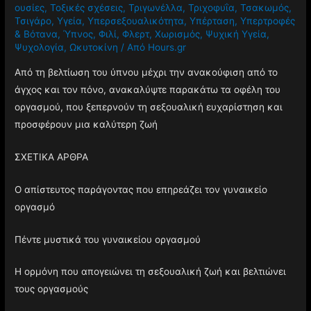
ουσίες
,
Τοξικές σχέσεις
,
Τριγωνέλλα
,
Τριχοφυΐα
,
Τσακωμός
,
Τσιγάρο
,
Υγεία
,
Υπερσεξουαλικότητα
,
Υπέρταση
,
Υπερτροφές
& Βότανα
,
Ύπνος
,
Φιλί
,
Φλερτ
,
Χωρισμός
,
Ψυχική Υγεία
,
Ψυχολογία
,
Ωκυτοκίνη
/ Από
Hours.gr
Από τη βελτίωση του ύπνου μέχρι την ανακούφιση από το
άγχος και τον πόνο, ανακαλύψτε παρακάτω τα οφέλη του
οργασμού, που ξεπερνούν τη σεξουαλική ευχαρίστηση και
προσφέρουν μια καλύτερη ζωή
ΣΧΕΤΙΚΑ ΑΡΘΡΑ
Ο απίστευτος παράγοντας που επηρεάζει τον γυναικείο
οργασμό
Πέντε μυστικά του γυναικείου οργασμού
Η ορμόνη που απογειώνει τη σεξουαλική ζωή και βελτιώνει
τους οργασμούς