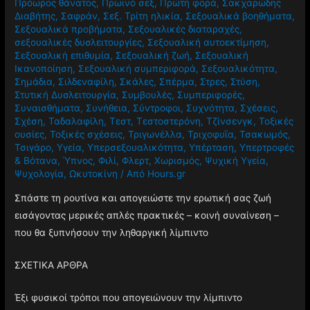
Πρόωρος θάνατος
,
Πρωινό σεξ
,
Πρώτη φορά
,
Σακχαρώδης
Διαβήτης
,
Σαφράν
,
Σεξ. Τρίτη ηλικία
,
Σεξουαλικά βοηθήματα
,
Σεξουαλικά προβήματα
,
Σεξουαλικές διαταραχές
,
σεξουαλικές δυσλειτουργίες
,
Σεξουαλική αυτοεκτίμηση
,
Σεξουαλική επιθυμία
,
Σεξουαλική ζωή
,
Σεξουαλική
Ικανοποίηση
,
Σεξουαλική συμπεριφορά
,
Σεξουαλικότητα
,
Σημάδια
,
Σιλδεναφίλη
,
Σκάλες
,
Σπέρμα
,
Στρες
,
Στύση
,
Στυτική Δυσλειτουργία
,
Συμβουλές
,
Συμπεριφορές
,
Συναισθήματα
,
Συνήθεια
,
Σύντροφοι
,
Συχνότητα
,
Σχέσεις
,
Σχέση
,
Ταδαλαφίλη
,
Τεστ
,
Τεστοστερόνη
,
Τζίνσενγκ
,
Τοξικές
ουσίες
,
Τοξικές σχέσεις
,
Τριγωνέλλα
,
Τριχοφυΐα
,
Τσακωμός
,
Τσιγάρο
,
Υγεία
,
Υπερσεξουαλικότητα
,
Υπέρταση
,
Υπερτροφές
& Βότανα
,
Ύπνος
,
Φιλί
,
Φλερτ
,
Χωρισμός
,
Ψυχική Υγεία
,
Ψυχολογία
,
Ωκυτοκίνη
/ Από
Hours.gr
Σπάστε τη ρουτίνα και απογειώστε την ερωτική σας ζωή
εισάγοντας μερικές απλές πρακτικές – κοινή συναίνεση –
που θα ξυπνήσουν την ληθαργική λίμπιντο
ΣΧΕΤΙΚΑ ΑΡΘΡΑ
Έξι φυσικοί τρόποι που απογειώνουν την λίμπιντο