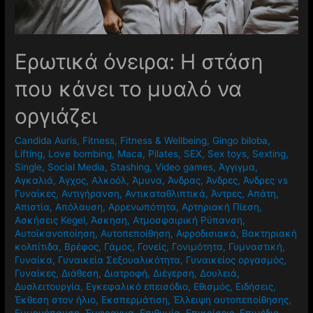
Ερωτικά όνειρα: Η στάση
που κάνει το μυαλό να
οργιάζει
Candida Auris
,
Fitness
,
Fitness & Wellbeing
,
Gingo biloba
,
Lifting
,
Love bombing
,
Maca
,
Pilates
,
SEX
,
Sex toys
,
Sexting
,
Single
,
Social Media
,
Stashing
,
Video games
,
Άγγιγμα
,
Αγκαλιά
,
Άγχος
,
Αλκοόλ
,
Άμυνα
,
Άνδρας
,
Άνδρες
,
Άνδρες vs
Γυναίκες
,
Αντιγήρανση
,
Αντικαταθλιπτικά
,
Άντρες
,
Απάτη
,
Απιστία
,
Απόλαυση
,
Αρρενωπότητα
,
Αρτηριακή Πίεση
,
Ασκήσεις Kegel
,
Άσκηση
,
Ατμοσφαιρική Ρύπανση
,
Αυτοϊκανοποίηση
,
Αυτοπεποίθηση
,
Αφροδισιακά
,
Βακτηριακή
κολπίτιδα
,
Βρέφος
,
Γάμος
,
Γονείς
,
Γονιμότητα
,
Γυμναστική
,
Γυναίκα
,
Γυναικεία Σεξουαλικότητα
,
Γυναικείος οργασμός
,
Γυναίκες
,
Διάθεση
,
Διατροφή
,
Διέγερση
,
Δουλειά
,
Δυσλειτουργία
,
Εγκεφαλικό επεισόδιο
,
Εθισμός
,
Ειδήσεις
,
Έκθεση στον ήλιο
,
Εκσπερμάτιση
,
Έλλειψη αυτοπεποίθησης
,