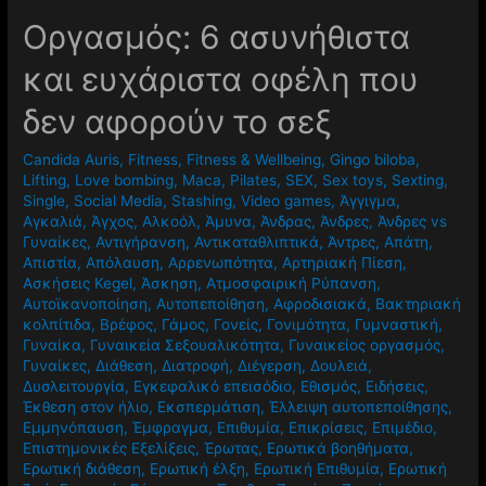
Oργασμός: 6 ασυνήθιστα
και ευχάριστα οφέλη που
δεν αφορούν το σεξ
Candida Auris
,
Fitness
,
Fitness & Wellbeing
,
Gingo biloba
,
Lifting
,
Love bombing
,
Maca
,
Pilates
,
SEX
,
Sex toys
,
Sexting
,
Single
,
Social Media
,
Stashing
,
Video games
,
Άγγιγμα
,
Αγκαλιά
,
Άγχος
,
Αλκοόλ
,
Άμυνα
,
Άνδρας
,
Άνδρες
,
Άνδρες vs
Γυναίκες
,
Αντιγήρανση
,
Αντικαταθλιπτικά
,
Άντρες
,
Απάτη
,
Απιστία
,
Απόλαυση
,
Αρρενωπότητα
,
Αρτηριακή Πίεση
,
Ασκήσεις Kegel
,
Άσκηση
,
Ατμοσφαιρική Ρύπανση
,
Αυτοϊκανοποίηση
,
Αυτοπεποίθηση
,
Αφροδισιακά
,
Βακτηριακή
κολπίτιδα
,
Βρέφος
,
Γάμος
,
Γονείς
,
Γονιμότητα
,
Γυμναστική
,
Γυναίκα
,
Γυναικεία Σεξουαλικότητα
,
Γυναικείος οργασμός
,
Γυναίκες
,
Διάθεση
,
Διατροφή
,
Διέγερση
,
Δουλειά
,
Δυσλειτουργία
,
Εγκεφαλικό επεισόδιο
,
Εθισμός
,
Ειδήσεις
,
Έκθεση στον ήλιο
,
Εκσπερμάτιση
,
Έλλειψη αυτοπεποίθησης
,
Εμμηνόπαυση
,
Έμφραγμα
,
Επιθυμία
,
Επικρίσεις
,
Επιμέδιο
,
Επιστημονικές Εξελίξεις
,
Έρωτας
,
Ερωτικά βοηθήματα
,
Ερωτική διάθεση
,
Ερωτική έλξη
,
Ερωτική Επιθυμία
,
Ερωτική