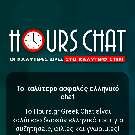
To καλύτερο
α
σ
φ
α
λ
έ
ς
ελληνικό
chat
Το Hours.gr Greek Chat είναι
καλύτερο δωρεάν ελληνικό τσατ για
συζητήσεις, φιλίες και γνωριμίες!