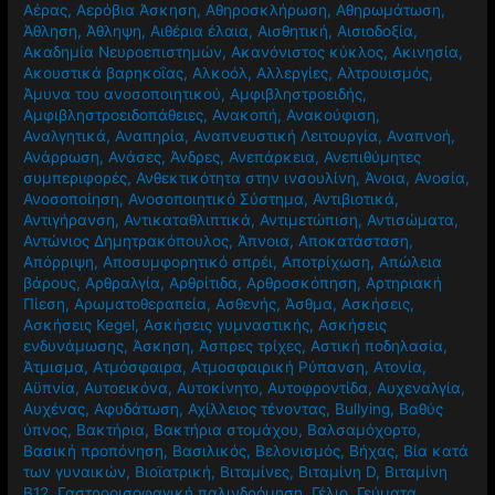
Αέρας
,
Αερόβια Άσκηση
,
Αθηροσκλήρωση
,
Αθηρωμάτωση
,
Άθληση
,
Άθληψη
,
Αιθέρια έλαια
,
Αισθητική
,
Αισιοδοξία
,
Ακαδημία Νευροεπιστημών
,
Ακανόνιστος κύκλος
,
Ακινησία
,
Ακουστικά βαρηκοΐας
,
Αλκοόλ
,
Αλλεργίες
,
Αλτρουισμός
,
Άμυνα του ανοσοποιητικού
,
Αμφιβληστροειδής
,
Αμφιβληστροειδοπάθειες
,
Ανακοπή
,
Ανακούφιση
,
Αναλγητικά
,
Αναπηρία
,
Αναπνευστική Λειτουργία
,
Αναπνοή
,
Ανάρρωση
,
Ανάσες
,
Άνδρες
,
Ανεπάρκεια
,
Ανεπιθύμητες
συμπεριφορές
,
Ανθεκτικότητα στην ινσουλίνη
,
Άνοια
,
Ανοσία
,
Ανοσοποίηση
,
Ανοσοποιητικό Σύστημα
,
Αντιβιοτικά
,
Αντιγήρανση
,
Αντικαταθλιπτικά
,
Αντιμετώπιση
,
Αντισώματα
,
Αντώνιος Δημητρακόπουλος
,
Άπνοια
,
Αποκατάσταση
,
Απόρριψη
,
Αποσυμφορητικό σπρέι
,
Αποτρίχωση
,
Απώλεια
βάρους
,
Αρθραλγία
,
Αρθρίτιδα
,
Αρθροσκόπηση
,
Αρτηριακή
Πίεση
,
Αρωματοθεραπεία
,
Ασθενής
,
Άσθμα
,
Ασκήσεις
,
Ασκήσεις Kegel
,
Ασκήσεις γυμναστικής
,
Ασκήσεις
ενδυνάμωσης
,
Άσκηση
,
Άσπρες τρίχες
,
Αστική ποδηλασία
,
Άτμισμα
,
Ατμόσφαιρα
,
Ατμοσφαιρική Ρύπανση
,
Ατονία
,
Αϋπνία
,
Αυτοεικόνα
,
Αυτοκίνητο
,
Αυτοφροντίδα
,
Αυχεναλγία
,
Αυχένας
,
Αφυδάτωση
,
Αχίλλειος τένοντας
,
Βullying
,
Βαθύς
ύπνος
,
Βακτήρια
,
Βακτήρια στομάχου
,
Βαλσαμόχορτο
,
Βασική προπόνηση
,
Βασιλικός
,
Βελονισμός
,
Βήχας
,
Βία κατά
των γυναικών
,
Βιοϊατρική
,
Βιταμίνες
,
Βιταμίνη D
,
Βιταμίνη
Β12
,
Γαστροοισοφαγική παλινδρόμηση
,
Γέλιο
,
Γεύματα
,