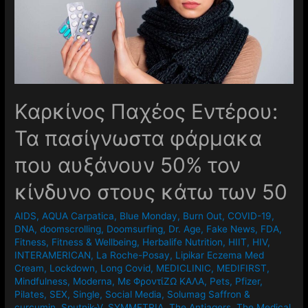
Καρκίνος Παχέος Εντέρου:
Τα πασίγνωστα φάρμακα
που αυξάνουν 50% τον
κίνδυνο στους κάτω των 50
AIDS
,
AQUA Carpatica
,
Blue Monday
,
Burn Out
,
COVID-19
,
DNA
,
doomscrolling
,
Doomsurfing
,
Dr. Age
,
Fake News
,
FDA
,
Fitness
,
Fitness & Wellbeing
,
Herbalife Nutrition
,
HIIT
,
HIV
,
INTERAMERICAN
,
La Roche-Posay
,
Lipikar Eczema Med
Cream
,
Lockdown
,
Long Covid
,
MEDICLINIC
,
MEDIFIRST
,
Mindfulness
,
Moderna
,
Mε ΦροντίΖΩ ΚΑΛΑ
,
Pets
,
Pfizer
,
Pilates
,
SEX
,
Single
,
Social Media
,
Solumag Saffron &
curcumin
,
Sputnik-V
,
SYMMETRIA
,
The Antiagers
,
The Medical