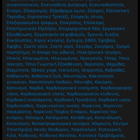
ανοσοποητικού
,
Ενσυνείδητη Διατροφή
,
Ενσυνειδητότητα
,
Έντερο
,
Εξαερισμός
,
Εξάρθρημα ώμου
,
Εξάψεις
,
Εξεταστική
Περίοδος
,
Εορταστικό Τραπέζι
,
Επαρκής ύπνος
,
Επεξεργασμένα τρόφιμα
,
Επικρίσεις
,
Επίσκεψη
,
Επιστημονικές Εξελίξεις
,
Επιχειρηματικά Νέα
,
Εργασιακή
Εξουθένωση
,
Εργασιακός εκφοβισμός
,
Έρευνα
,
Ευεξία
,
Ευκάλυπτος
,
Εύρος κίνησης
,
Ευτυχία
,
ΕΦΕΧ
,
Εφηβεία
,
Έφηβοι
,
Ζεστό γάλα
,
Ζεστό νερό
,
Ζευγάρι
,
Ζευγάρια
,
Ζωηρό
περπάτημα
,
Η άποψη του ειδικού
,
Ηλεκτρονικό τσιγάρο
,
Ηλικία
,
Ηλικιωμένοι
,
Ηλικιωμένος
,
Ημικρανία
,
Ήπαρ
,
Ήπια
άσκηση
,
Ήπια Γνωστική Εξασθένιση
,
Θεραπεία
,
Θερμίδες
,
Θερμότητα
,
Θέσεις yoga
,
Ινσουλίνη
,
Ισορροπία
,
Καβγάδες
,
Καθήκοντα
,
Καθιστική ζωή
,
Καινοτομία
,
Κακοποίηση
γυναικών
,
Κακοποίηση παιδιών
,
Κάνναβη
,
Καούρες
,
Κάπνισμα
,
Καρδιά
,
Καρδιαγγειακά νοσήματα
,
Καρδιαγγειακές
νόσοι
,
Καρδιαγγειακή νόσος
,
Καρδιαγγειακός κίνδυνος
,
Καρδιακή ανεπάρκεια
,
Καρδιακή Προσβολή
,
Καρδιακή υγεία
,
Καρδιοπαθείς
,
Καρκινογόνες ουσίες
,
Καρκίνος
,
Καρκίνος
παγκρέατος
,
Καρκίνος Παχέος Εντέρου
,
Καρκίνος του
εντέρου
,
Κάταγμα
,
Κατάγματα
,
Κατάθλιψη
,
Κατανάλωση
,
Κατανόηση
,
Καταστροφολογικά σενάρια
,
Κάψουλα
,
Κέντρα
Υποστήριξης Ακοής Θεοδώρου
,
Κεφαλαλγία
,
Κηπουρική
,
Κιλά
,
Κίνδυνος
,
Κίνδυνος θανάτου
,
Κινητικά Προβλήματα
,