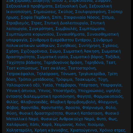
Σακχαρώδης Διαβήτης τύπου 2
,
Σαρκοπενία
,
Σαφράν
,
Σεξουαλικά προβήματα
,
Σεξουαλική ζωή
,
Σεξουαλική
Ικανοποίηση
,
Σημειώσεις
,
Σκύλος
,
Σουλφοραφάνη
,
Σούπερ
ήρωες
,
Σοφία Περδίκη
,
Σπίτι
,
Στεφανιαία Νόσος
,
Στόμα
,
Στραβισμός
,
Στρες
,
Στυτική Δυσλειτουργία
,
Στυτική
λειτουργία
,
Συγκράτηση
,
Συμβουλές
,
Συμπτώματα
,
Συμπτώματα κορωνοϊού
,
Συναισθήματα
,
Συναισθηματική
υπερφαγία
,
Σύνδρομο Ευερέθιστου Εντέρου
,
Σύνδρομο
πολυκυστικών ωοθηκών
,
Συνήθειες
,
Συντήρηση
,
Σχέσεις
,
Σχέση
,
Σχιζοφρένεια
,
Σώμα
,
Σωματική Άσκηση
,
Σωματική
δραστηριότητα
,
Σωματική υγεία
,
Σωματικό βάρος
,
Ταξίδια
,
Ταχύτητα βάδισης
,
Τερηδογόνος δράση
,
Τερηδόνα
,
Τεστ
,
Τεστ κοπώσεως
,
Τεστ σκάλας
,
Τεστοστερόνη
,
Τετρακέφαλοι
,
Τηλεόραση
,
Τόνωση
,
Τριγλυκερίδια
,
Τρίτη
δόση
,
Τρόποι μετάδοσης
,
Τρόφιμα
,
Τσακωμός
,
Τύχη
,
Υαλουρονικό οξύ
,
Υγεία
,
Υπέρβαροι
,
Υπέρταση
,
Υπερφαγία
,
Υπνική άπνοια
,
Ύπνος
,
Υποστήριξη
,
Υποχρεώσεις
,
υψηλής
έντασης διαλειμματική προπόνηση
,
Φαγητό
,
Φαρμακοποιός
,
Φιλίες
,
Φλαβονοειδές
,
Φλεβική θρομβοεμβολή
,
Φλεγμονή
,
Φόβος
,
Φροντίδα
,
Φροντιστής
,
Φρούτα
,
Φτέρνισμα
,
Φύλο
,
Φύση
,
Φυσική δραστηριότητα
,
Φυσική Κατάσταση
,
Φυσικό
Μεταλλικό Νερό
,
Φυσικώς Ανθρακούχο Νερό
,
Φυτό
,
Φως
,
Χαλάρωση
,
Χάπι
,
Χαρά
,
Χειμώνας
,
Χιόνι
,
Χιούμορ
,
Χοληστερόλη
,
Χρήση κάνναβης
,
Χριστούγεννα
,
Χρόνιο στρες
,