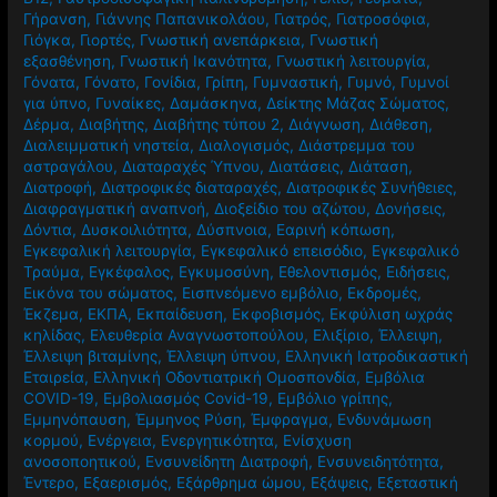
Γήρανση
,
Γιάννης Παπανικολάου
,
Γιατρός
,
Γιατροσόφια
,
Γιόγκα
,
Γιορτές
,
Γνωστική ανεπάρκεια
,
Γνωστική
εξασθένηση
,
Γνωστική Ικανότητα
,
Γνωστική λειτουργία
,
Γόνατα
,
Γόνατο
,
Γονίδια
,
Γρίπη
,
Γυμναστική
,
Γυμνό
,
Γυμνοί
για ύπνο
,
Γυναίκες
,
Δαμάσκηνα
,
Δείκτης Μάζας Σώματος
,
Δέρμα
,
Διαβήτης
,
Διαβήτης τύπου 2
,
Διάγνωση
,
Διάθεση
,
Διαλειμματική νηστεία
,
Διαλογισμός
,
Διάστρεμμα του
αστραγάλου
,
Διαταραχές Ύπνου
,
Διατάσεις
,
Διάταση
,
Διατροφή
,
Διατροφικές διαταραχές
,
Διατροφικές Συνήθειες
,
Διαφραγματική αναπνοή
,
Διοξείδιο του αζώτου
,
Δονήσεις
,
Δόντια
,
Δυσκοιλιότητα
,
Δύσπνοια
,
Εαρινή κόπωση
,
Εγκεφαλική λειτουργία
,
Εγκεφαλικό επεισόδιο
,
Εγκεφαλικό
Τραύμα
,
Εγκέφαλος
,
Εγκυμοσύνη
,
Εθελοντισμός
,
Ειδήσεις
,
Εικόνα του σώματος
,
Εισπνεόμενο εμβόλιο
,
Εκδρομές
,
Έκζεμα
,
ΕΚΠΑ
,
Εκπαίδευση
,
Εκφοβισμός
,
Εκφύλιση ωχράς
κηλίδας
,
Ελευθερία Αναγνωστοπούλου
,
Ελιξίριο
,
Έλλειψη
,
Έλλειψη βιταμίνης
,
Έλλειψη ύπνου
,
Ελληνική Ιατροδικαστική
Εταιρεία
,
Ελληνική Οδοντιατρική Ομοσπονδία
,
Εμβόλια
COVID-19
,
Εμβολιασμός Covid-19
,
Εμβόλιο γρίπης
,
Εμμηνόπαυση
,
Έμμηνος Ρύση
,
Έμφραγμα
,
Ενδυνάμωση
κορμού
,
Ενέργεια
,
Ενεργητικότητα
,
Ενίσχυση
ανοσοποητικού
,
Ενσυνείδητη Διατροφή
,
Ενσυνειδητότητα
,
Έντερο
,
Εξαερισμός
,
Εξάρθρημα ώμου
,
Εξάψεις
,
Εξεταστική