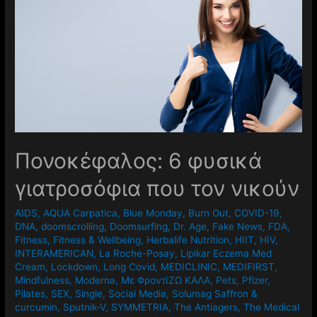
Πονοκέφαλος: 6 φυσικά
γιατροσόφια που τον νικούν
AIDS
,
AQUA Carpatica
,
Blue Monday
,
Burn Out
,
COVID-19
,
DNA
,
doomscrolling
,
Doomsurfing
,
Dr. Age
,
Fake News
,
FDA
,
Fitness
,
Fitness & Wellbeing
,
Herbalife Nutrition
,
HIIT
,
HIV
,
INTERAMERICAN
,
La Roche-Posay
,
Lipikar Eczema Med
Cream
,
Lockdown
,
Long Covid
,
MEDICLINIC
,
MEDIFIRST
,
Mindfulness
,
Moderna
,
Mε ΦροντίΖΩ ΚΑΛΑ
,
Pets
,
Pfizer
,
Pilates
,
SEX
,
Single
,
Social Media
,
Solumag Saffron &
curcumin
,
Sputnik-V
,
SYMMETRIA
,
The Antiagers
,
The Medical