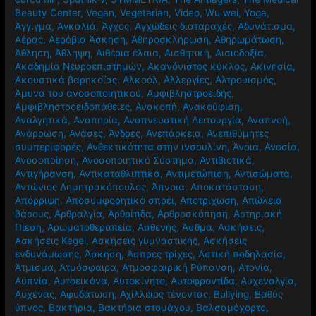
Beauty Center
,
Vegan
,
Vegetarian
,
Video
,
Wu wei
,
Yoga
,
Άγγιγμα
,
Αγκαλιά
,
Άγχος
,
Αγχώδεις διαταραχές
,
Αδυνάτισμα
,
Αέρας
,
Αερόβια Άσκηση
,
Αθηροσκλήρωση
,
Αθηρωμάτωση
,
Άθληση
,
Άθληψη
,
Αιθέρια έλαια
,
Αισθητική
,
Αισιοδοξία
,
Ακαδημία Νευροεπιστημών
,
Ακανόνιστος κύκλος
,
Ακινησία
,
Ακουστικά βαρηκοΐας
,
Αλκοόλ
,
Αλλεργίες
,
Αλτρουισμός
,
Άμυνα του ανοσοποιητικού
,
Αμφιβληστροειδής
,
Αμφιβληστροειδοπάθειες
,
Ανακοπή
,
Ανακούφιση
,
Αναλγητικά
,
Αναπηρία
,
Αναπνευστική Λειτουργία
,
Αναπνοή
,
Ανάρρωση
,
Ανάσες
,
Άνδρες
,
Ανεπάρκεια
,
Ανεπιθύμητες
συμπεριφορές
,
Ανθεκτικότητα στην ινσουλίνη
,
Άνοια
,
Ανοσία
,
Ανοσοποίηση
,
Ανοσοποιητικό Σύστημα
,
Αντιβιοτικά
,
Αντιγήρανση
,
Αντικαταθλιπτικά
,
Αντιμετώπιση
,
Αντισώματα
,
Αντώνιος Δημητρακόπουλος
,
Άπνοια
,
Αποκατάσταση
,
Απόρριψη
,
Αποσυμφορητικό σπρέι
,
Αποτρίχωση
,
Απώλεια
βάρους
,
Αρθραλγία
,
Αρθρίτιδα
,
Αρθροσκόπηση
,
Αρτηριακή
Πίεση
,
Αρωματοθεραπεία
,
Ασθενής
,
Άσθμα
,
Ασκήσεις
,
Ασκήσεις Kegel
,
Ασκήσεις γυμναστικής
,
Ασκήσεις
ενδυνάμωσης
,
Άσκηση
,
Άσπρες τρίχες
,
Αστική ποδηλασία
,
Άτμισμα
,
Ατμόσφαιρα
,
Ατμοσφαιρική Ρύπανση
,
Ατονία
,
Αϋπνία
,
Αυτοεικόνα
,
Αυτοκίνητο
,
Αυτοφροντίδα
,
Αυχεναλγία
,
Αυχένας
,
Αφυδάτωση
,
Αχίλλειος τένοντας
,
Βullying
,
Βαθύς
ύπνος
,
Βακτήρια
,
Βακτήρια στομάχου
,
Βαλσαμόχορτο
,