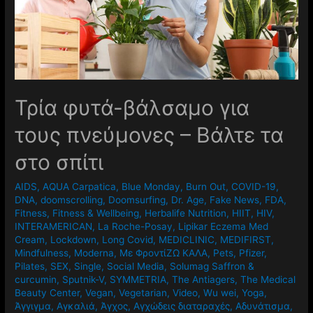
Τρία φυτά-βάλσαμο για
τους πνεύμονες – Βάλτε τα
στο σπίτι
AIDS
,
AQUA Carpatica
,
Blue Monday
,
Burn Out
,
COVID-19
,
DNA
,
doomscrolling
,
Doomsurfing
,
Dr. Age
,
Fake News
,
FDA
,
Fitness
,
Fitness & Wellbeing
,
Herbalife Nutrition
,
HIIT
,
HIV
,
INTERAMERICAN
,
La Roche-Posay
,
Lipikar Eczema Med
Cream
,
Lockdown
,
Long Covid
,
MEDICLINIC
,
MEDIFIRST
,
Mindfulness
,
Moderna
,
Mε ΦροντίΖΩ ΚΑΛΑ
,
Pets
,
Pfizer
,
Pilates
,
SEX
,
Single
,
Social Media
,
Solumag Saffron &
curcumin
,
Sputnik-V
,
SYMMETRIA
,
The Antiagers
,
The Medical
Beauty Center
,
Vegan
,
Vegetarian
,
Video
,
Wu wei
,
Yoga
,
Άγγιγμα
,
Αγκαλιά
,
Άγχος
,
Αγχώδεις διαταραχές
,
Αδυνάτισμα
,