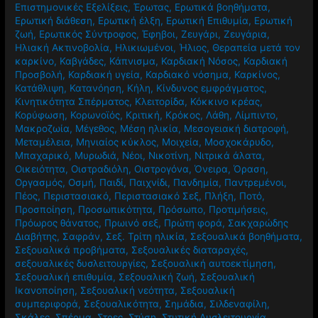
Επιστημονικές Εξελίξεις
,
Έρωτας
,
Ερωτικά βοηθήματα
,
Ερωτική διάθεση
,
Ερωτική έλξη
,
Ερωτική Επιθυμία
,
Ερωτική
ζωή
,
Ερωτικός Σύντροφος
,
Έφηβοι
,
Ζευγάρι
,
Ζευγάρια
,
Ηλιακή Ακτινοβολία
,
Ηλικιωμένοι
,
Ήλιος
,
Θεραπεία μετά τον
καρκίνο
,
Καβγάδες
,
Κάπνισμα
,
Καρδιακή Νόσος
,
Καρδιακή
Προσβολή
,
Καρδιακή υγεία
,
Καρδιακό νόσημα
,
Καρκίνος
,
Κατάθλιψη
,
Κατανόηση
,
Κήλη
,
Κίνδυνος εμφράγματος
,
Κινητικότητα Σπέρματος
,
Κλειτορίδα
,
Κόκκινο κρέας
,
Κορύφωση
,
Κορωνοϊός
,
Κριτική
,
Κρόκος
,
Λάθη
,
Λίμπιντο
,
Μακροζωία
,
Μέγεθος
,
Μέση ηλικία
,
Μεσογειακή διατροφή
,
Μεταμέλεια
,
Μηνιαίος κύκλος
,
Μοιχεία
,
Μοσχοκάρυδο
,
Μπαχαρικό
,
Μυρωδιά
,
Νέοι
,
Νικοτίνη
,
Νιτρικά άλατα
,
Οικειότητα
,
Οιστραδιόλη
,
Οιστρογόνα
,
Όνειρα
,
Όραση
,
Οργασμός
,
Οσμή
,
Παιδί
,
Παιχνίδι
,
Πανδημία
,
Παντρεμένοι
,
Πέος
,
Περιστασιακό
,
Περιστασιακό Σεξ
,
Πλήξη
,
Ποτό
,
Προσποίηση
,
Προσωπικότητα
,
Πρόσωπο
,
Προτιμήσεις
,
Πρόωρος θάνατος
,
Πρωινό σεξ
,
Πρώτη φορά
,
Σακχαρώδης
Διαβήτης
,
Σαφράν
,
Σεξ. Τρίτη ηλικία
,
Σεξουαλικά βοηθήματα
,
Σεξουαλικά προβήματα
,
Σεξουαλικές διαταραχές
,
σεξουαλικές δυσλειτουργίες
,
Σεξουαλική αυτοεκτίμηση
,
Σεξουαλική επιθυμία
,
Σεξουαλική ζωή
,
Σεξουαλική
Ικανοποίηση
,
Σεξουαλική νεότητα
,
Σεξουαλική
συμπεριφορά
,
Σεξουαλικότητα
,
Σημάδια
,
Σιλδεναφίλη
,
Σκάλες
,
Σπέρμα
,
Στρες
,
Στύση
,
Στυτική Δυσλειτουργία
,