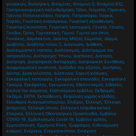
γυναικών
,
Βιοϊατρική
,
Βιταμίνες
,
Βιταμίνη D
,
Βιταμίνη Β12
,
Γαστροοισοφαγική παλινδρόμηση
,
Γέλιο
,
Γεύματα
,
Γήρανση
,
Γιάννης Παπανικολάου
,
Γιατρός
,
Γιατροσόφια
,
Γιόγκα
,
Γιορτές
,
Γνωστική ανεπάρκεια
,
Γνωστική εξασθένηση
,
Γνωστική Ικανότητα
,
Γνωστική λειτουργία
,
Γόνατα
,
Γόνατο
,
Γονίδια
,
Γρίπη
,
Γυμναστική
,
Γυμνό
,
Γυμνοί για ύπνο
,
Γυναίκες
,
Δαμάσκηνα
,
Δείκτης Μάζας Σώματος
,
Δέρμα
,
Διαβήτης
,
Διαβήτης τύπου 2
,
Διάγνωση
,
Διάθεση
,
Διαλειμματική νηστεία
,
Διαλογισμός
,
Διάστρεμμα του
αστραγάλου
,
Διαταραχές Ύπνου
,
Διατάσεις
,
Διάταση
,
Διατροφή
,
Διατροφικές διαταραχές
,
Διατροφικές Συνήθειες
,
Διαφραγματική αναπνοή
,
Διοξείδιο του αζώτου
,
Δονήσεις
,
Δόντια
,
Δυσκοιλιότητα
,
Δύσπνοια
,
Εαρινή κόπωση
,
Εγκεφαλική λειτουργία
,
Εγκεφαλικό επεισόδιο
,
Εγκεφαλικό
Τραύμα
,
Εγκέφαλος
,
Εγκυμοσύνη
,
Εθελοντισμός
,
Ειδήσεις
,
Εικόνα του σώματος
,
Εισπνεόμενο εμβόλιο
,
Εκδρομές
,
Έκζεμα
,
ΕΚΠΑ
,
Εκπαίδευση
,
Εκφύλιση ωχράς κηλίδας
,
Ελευθερία Αναγνωστοπούλου
,
Ελιξίριο
,
Έλλειψη
,
Έλλειψη
βιταμίνης
,
Έλλειψη ύπνου
,
Ελληνική Ιατροδικαστική
Εταιρεία
,
Ελληνική Οδοντιατρική Ομοσπονδία
,
Εμβόλια
COVID-19
,
Εμβολιασμός Covid-19
,
Εμβόλιο γρίπης
,
Εμμηνόπαυση
,
Έμμηνος Ρύση
,
Έμφραγμα
,
Ενδυνάμωση
κορμού
,
Ενέργεια
,
Ενεργητικότητα
,
Ενίσχυση