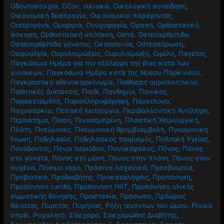
Οδοντοστοιχία
,
Όζον
,
οικιακά
,
Οικολογική συνείδηση
,
Οικονομική δυσπραγία
,
Οικονομικοί παράγοντες
,
Οιστρογόνα
,
Ομορφιά
,
Ονυχοφαγία
,
Όραση
,
Ορθοστατική
άσκηση
,
Ορθοστατική υπόταση
,
Οστά
,
Οστεοαρθρίτιδα
,
Οστεοαρθρίτιδα γόνατος
,
Οστεοπενία
,
Οστεοπόρωση
,
Οσφυαλγία
,
Ουρολοιμώξεις
,
Ουρολοίμωξη
,
Οφέλη
,
Παγετός
,
Παγκόσμια Ημέρα για την εξάλειψη της βίας κατά των
γυναικών
,
Παγκόσμια Ημέρα κατά της Νόσου Πάρκινσον
,
Παγκρεατικό αδενοκαρκίνωμα
,
Παθήσεις ουροποιητικού
,
Παθητικές Διατάσεις
,
Παιδί
,
Πανδημία
,
Πανικός
,
Παρακεταμόλη
,
Παραπληροφόρηση
,
Παυσίπονα
,
Παχυσαρκία
,
Πεπτική λειτουργία
,
Περιβαλλοντική Αντίληψη
,
Περπάτημα
,
Πίεση
,
Πινοσεμπρίνη
,
Πλαστική Χειρουργική
,
Πλάτη
,
Πνεύμονες
,
Πνευμονική θρομβοεμβολή
,
Πνευμονική
Ίνωση
,
Ποδηλασία
,
Ποδηλατικός τουρισμός
,
Πολιτική Υγείας
,
Πονόδοντος
,
Πόνοι περιόδου
,
Πονοκέφαλος
,
Πόνος
,
Πόνος
στα γόνατα
,
Πόνος στη μέση
,
Πόνος στην πλάτη
,
Πόνος στον
αυχένα
,
Πόσιμο νερό
,
Πράσινα λαχανικά
,
Πρεσβυωπία
,
Προβιοτικά
,
Προδιαβήτης
,
Προκαταλήψεις
,
Προπόνηση
,
Προπόνηση cardio
,
Προπονηση HIIT
,
Προπόνηση ολικής
σωματικής δόνησης
,
Προστασία
,
Πρόσωπο
,
Πρόωρος
θάνατος
,
Πυρετός
,
Πυρήνας
,
Ρήξη τενόντων του ώμου
,
Ρινικό
σπρέι
,
Ροχαλητό
,
Σάκχαρο
,
Σακχαρώδης Διαβήτης
,