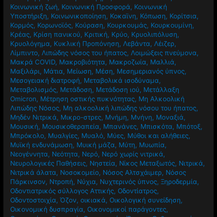
Κοινωνική ζωή
,
Κοινωνική Προσφορά
,
Κοινωνική
Υποστήριξη
,
Κοινωνικοποίηση
,
Κοκαϊνη
,
Κόπωση
,
Κορίτσια
,
Κορμός
,
Κορωνοϊός
,
Κούραση
,
Κουρκουμάς
,
Κουρκουμίνη
,
Κρέας
,
Κρίση πανικού
,
Κριτική
,
Κρύο
,
Κρυολιπόλυση
,
Κρυολόγημα
,
Κυκλική Προπόνηση
,
Λεβάντα
,
Λέιζερ
,
Λίμπιντο
,
Λιπώδης νόσος του ήπατος
,
Λοιμώξεις πνεύμονα
,
Μακρά COVID
,
Μακροβιότητα
,
Μακροζωία
,
Μαλλιά
,
Μαξιλάρι
,
Μάτια
,
Μείωση
,
Μέση
,
Μεσημεριανός ύπνος
,
Μεσογειακή διατροφή
,
Μεταβολικά ισοδύναμα
,
Μεταβολισμός
,
Μετάδοση
,
Μετάδοση ιού
,
Μετάλλαξη
Omicron
,
Μέτρηση οστικής πυκνότητας
,
Μη Αλκοολική
Λιπώδης Νόσος
,
Μη αλκοολική λιπώδης νόσου του ήπατος
,
Μηδέν Νιτρικά
,
Μικρο-στρες
,
Μνήμη
,
Μνήνη
,
Μοναξιά
,
Μουσική
,
Μουσικοθεραπεία
,
Μπανάνες
,
Μπισκότα
,
Μπότοξ
,
Μπρόκολο
,
Μυαλγίες
,
Μυαλό
,
Μύες
,
Μύθοι και αλήθειες
,
Μυϊκή ενδυνάμωση
,
Μυική μάζα
,
Μύτη
,
Μυωπία
,
Νεογέννητα
,
Νεότητα
,
Νερό
,
Νερό χωρίς νιτρικά
,
Νευρολογικές Παθήσεις
,
Νηστεία
,
Νίκος Μεταξωτός
,
Νιτρικά
,
Νιτρικά άλατα
,
Νοσοκομείο
,
Νόσος Αλτσχάιμερ
,
Νόσος
Πάρκινσον
,
Ντροπή
,
Νύχια
,
Νυχτερινός ύπνος
,
Ξηροδερμία
,
Οδοντιατρικός σύλλογος Αττικής
,
Οδοντίατρος
,
Οδοντοστοιχία
,
Όζον
,
οικιακά
,
Οικολογική συνείδηση
,
Οικονομική δυσπραγία
,
Οικονομικοί παράγοντες
,