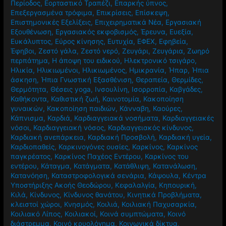
Περίοδος
,
Εορταστικό Τραπέζι
,
Επαρκής ύπνος
,
Επεξεργασμένα τρόφιμα
,
Επικρίσεις
,
Επίσκεψη
,
Επιστημονικές Εξελίξεις
,
Επιχειρηματικά Νέα
,
Εργασιακή
Εξουθένωση
,
Εργασιακός εκφοβισμός
,
Έρευνα
,
Ευεξία
,
Ευκάλυπτος
,
Εύρος κίνησης
,
Ευτυχία
,
ΕΦΕΧ
,
Εφηβεία
,
Έφηβοι
,
Ζεστό γάλα
,
Ζεστό νερό
,
Ζευγάρι
,
Ζευγάρια
,
Ζωηρό
περπάτημα
,
Η άποψη του ειδικού
,
Ηλεκτρονικό τσιγάρο
,
Ηλικία
,
Ηλικιωμένοι
,
Ηλικιωμένος
,
Ημικρανία
,
Ήπαρ
,
Ήπια
άσκηση
,
Ήπια Γνωστική Εξασθένιση
,
Θεραπεία
,
Θερμίδες
,
Θερμότητα
,
Θέσεις yoga
,
Ινσουλίνη
,
Ισορροπία
,
Καβγάδες
,
Καθήκοντα
,
Καθιστική ζωή
,
Καινοτομία
,
Κακοποίηση
γυναικών
,
Κακοποίηση παιδιών
,
Κάνναβη
,
Καούρες
,
Κάπνισμα
,
Καρδιά
,
Καρδιαγγειακά νοσήματα
,
Καρδιαγγειακές
νόσοι
,
Καρδιαγγειακή νόσος
,
Καρδιαγγειακός κίνδυνος
,
Καρδιακή ανεπάρκεια
,
Καρδιακή Προσβολή
,
Καρδιακή υγεία
,
Καρδιοπαθείς
,
Καρκινογόνες ουσίες
,
Καρκίνος
,
Καρκίνος
παγκρέατος
,
Καρκίνος Παχέος Εντέρου
,
Καρκίνος του
εντέρου
,
Κάταγμα
,
Κατάγματα
,
Κατάθλιψη
,
Κατανάλωση
,
Κατανόηση
,
Καταστροφολογικά σενάρια
,
Κάψουλα
,
Κέντρα
Υποστήριξης Ακοής Θεοδώρου
,
Κεφαλαλγία
,
Κηπουρική
,
Κιλά
,
Κίνδυνος
,
Κίνδυνος θανάτου
,
Κινητικά Προβλήματα
,
κλειστοί χώροι
,
Κνησμός
,
Κοιλιά
,
Κοιλιακή Παχυσαρκία
,
Κοιλιακό Λίπος
,
Κοιλιακοί
,
Κοινά συμπτώματα
,
Κοινό
διάστρεμμα
,
Κοινό κρυολόγημα
,
Κοινωνικά δίκτυα
,