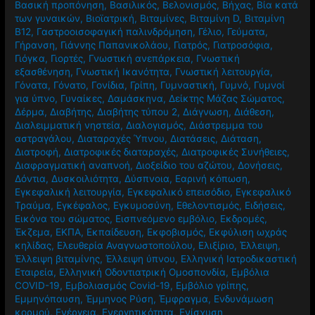
Βασική προπόνηση
,
Βασιλικός
,
Βελονισμός
,
Βήχας
,
Βία κατά
των γυναικών
,
Βιοϊατρική
,
Βιταμίνες
,
Βιταμίνη D
,
Βιταμίνη
Β12
,
Γαστροοισοφαγική παλινδρόμηση
,
Γέλιο
,
Γεύματα
,
Γήρανση
,
Γιάννης Παπανικολάου
,
Γιατρός
,
Γιατροσόφια
,
Γιόγκα
,
Γιορτές
,
Γνωστική ανεπάρκεια
,
Γνωστική
εξασθένηση
,
Γνωστική Ικανότητα
,
Γνωστική λειτουργία
,
Γόνατα
,
Γόνατο
,
Γονίδια
,
Γρίπη
,
Γυμναστική
,
Γυμνό
,
Γυμνοί
για ύπνο
,
Γυναίκες
,
Δαμάσκηνα
,
Δείκτης Μάζας Σώματος
,
Δέρμα
,
Διαβήτης
,
Διαβήτης τύπου 2
,
Διάγνωση
,
Διάθεση
,
Διαλειμματική νηστεία
,
Διαλογισμός
,
Διάστρεμμα του
αστραγάλου
,
Διαταραχές Ύπνου
,
Διατάσεις
,
Διάταση
,
Διατροφή
,
Διατροφικές διαταραχές
,
Διατροφικές Συνήθειες
,
Διαφραγματική αναπνοή
,
Διοξείδιο του αζώτου
,
Δονήσεις
,
Δόντια
,
Δυσκοιλιότητα
,
Δύσπνοια
,
Εαρινή κόπωση
,
Εγκεφαλική λειτουργία
,
Εγκεφαλικό επεισόδιο
,
Εγκεφαλικό
Τραύμα
,
Εγκέφαλος
,
Εγκυμοσύνη
,
Εθελοντισμός
,
Ειδήσεις
,
Εικόνα του σώματος
,
Εισπνεόμενο εμβόλιο
,
Εκδρομές
,
Έκζεμα
,
ΕΚΠΑ
,
Εκπαίδευση
,
Εκφοβισμός
,
Εκφύλιση ωχράς
κηλίδας
,
Ελευθερία Αναγνωστοπούλου
,
Ελιξίριο
,
Έλλειψη
,
Έλλειψη βιταμίνης
,
Έλλειψη ύπνου
,
Ελληνική Ιατροδικαστική
Εταιρεία
,
Ελληνική Οδοντιατρική Ομοσπονδία
,
Εμβόλια
COVID-19
,
Εμβολιασμός Covid-19
,
Εμβόλιο γρίπης
,
Εμμηνόπαυση
,
Έμμηνος Ρύση
,
Έμφραγμα
,
Ενδυνάμωση
κορμού
,
Ενέργεια
,
Ενεργητικότητα
,
Ενίσχυση