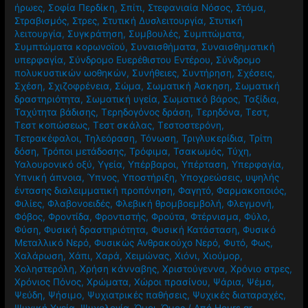
ήρωες
,
Σοφία Περδίκη
,
Σπίτι
,
Στεφανιαία Νόσος
,
Στόμα
,
Στραβισμός
,
Στρες
,
Στυτική Δυσλειτουργία
,
Στυτική
λειτουργία
,
Συγκράτηση
,
Συμβουλές
,
Συμπτώματα
,
Συμπτώματα κορωνοϊού
,
Συναισθήματα
,
Συναισθηματική
υπερφαγία
,
Σύνδρομο Ευερέθιστου Εντέρου
,
Σύνδρομο
πολυκυστικών ωοθηκών
,
Συνήθειες
,
Συντήρηση
,
Σχέσεις
,
Σχέση
,
Σχιζοφρένεια
,
Σώμα
,
Σωματική Άσκηση
,
Σωματική
δραστηριότητα
,
Σωματική υγεία
,
Σωματικό βάρος
,
Ταξίδια
,
Ταχύτητα βάδισης
,
Τερηδογόνος δράση
,
Τερηδόνα
,
Τεστ
,
Τεστ κοπώσεως
,
Τεστ σκάλας
,
Τεστοστερόνη
,
Τετρακέφαλοι
,
Τηλεόραση
,
Τόνωση
,
Τριγλυκερίδια
,
Τρίτη
δόση
,
Τρόποι μετάδοσης
,
Τρόφιμα
,
Τσακωμός
,
Τύχη
,
Υαλουρονικό οξύ
,
Υγεία
,
Υπέρβαροι
,
Υπέρταση
,
Υπερφαγία
,
Υπνική άπνοια
,
Ύπνος
,
Υποστήριξη
,
Υποχρεώσεις
,
υψηλής
έντασης διαλειμματική προπόνηση
,
Φαγητό
,
Φαρμακοποιός
,
Φιλίες
,
Φλαβονοειδές
,
Φλεβική θρομβοεμβολή
,
Φλεγμονή
,
Φόβος
,
Φροντίδα
,
Φροντιστής
,
Φρούτα
,
Φτέρνισμα
,
Φύλο
,
Φύση
,
Φυσική δραστηριότητα
,
Φυσική Κατάσταση
,
Φυσικό
Μεταλλικό Νερό
,
Φυσικώς Ανθρακούχο Νερό
,
Φυτό
,
Φως
,
Χαλάρωση
,
Χάπι
,
Χαρά
,
Χειμώνας
,
Χιόνι
,
Χιούμορ
,
Χοληστερόλη
,
Χρήση κάνναβης
,
Χριστούγεννα
,
Χρόνιο στρες
,
Χρόνιος Πόνος
,
Χρώματα
,
Χώροι πρασίνου
,
Ψάρια
,
Ψέμα
,
Ψεύδη
,
Ψήσιμο
,
Ψυχιατρικές παθήσεις
,
Ψυχικές διαταραχές
,
Ψυχική Υγεία
,
Ψυχολογία
,
Ώμοι
,
Ώμος
/ Από
Hours.gr