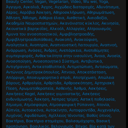
Beauty Center
,
Vegan
,
Vegetarian
,
Video
,
Wu wei
,
Yoga
,
Άγγιγμα
,
Αγκαλιά
,
Άγχος
,
Αγχώδεις διαταραχές
,
Αδυνάτισμα
,
Αέρας
,
Αερόβια Άσκηση
,
Αθηροσκλήρωση
,
Αθηρωμάτωση
,
Άθληση
,
Άθληψη
,
Αιθέρια έλαια
,
Αισθητική
,
Αισιοδοξία
,
Ακαδημία Νευροεπιστημών
,
Ακανόνιστος κύκλος
,
Ακινησία
,
Ακουστικά βαρηκοΐας
,
Αλκοόλ
,
Αλλεργίες
,
Αλτρουισμός
,
Άμυνα του ανοσοποιητικού
,
Αμφιβληστροειδής
,
Αμφιβληστροειδοπάθειες
,
Ανακοπή
,
Ανακούφιση
,
Αναλγητικά
,
Αναπηρία
,
Αναπνευστική Λειτουργία
,
Αναπνοή
,
Ανάρρωση
,
Ανάσες
,
Άνδρες
,
Ανεπάρκεια
,
Ανεπιθύμητες
συμπεριφορές
,
Ανθεκτικότητα στην ινσουλίνη
,
Άνοια
,
Ανοσία
,
Ανοσοποίηση
,
Ανοσοποιητικό Σύστημα
,
Αντιβιοτικά
,
Αντιγήρανση
,
Αντικαταθλιπτικά
,
Αντιμετώπιση
,
Αντισώματα
,
Αντώνιος Δημητρακόπουλος
,
Άπνοια
,
Αποκατάσταση
,
Απόρριψη
,
Αποσυμφορητικό σπρέι
,
Αποτρίχωση
,
Απώλεια
βάρους
,
Αρθραλγία
,
Αρθρίτιδα
,
Αρθροσκόπηση
,
Αρτηριακή
Πίεση
,
Αρωματοθεραπεία
,
Ασθενής
,
Άσθμα
,
Ασκήσεις
,
Ασκήσεις Kegel
,
Ασκήσεις γυμναστικής
,
Ασκήσεις
ενδυνάμωσης
,
Άσκηση
,
Άσπρες τρίχες
,
Αστική ποδηλασία
,
Άτμισμα
,
Ατμόσφαιρα
,
Ατμοσφαιρική Ρύπανση
,
Ατονία
,
Αϋπνία
,
Αυτοεικόνα
,
Αυτοκίνητο
,
Αυτοφροντίδα
,
Αυχεναλγία
,
Αυχένας
,
Αφυδάτωση
,
Αχίλλειος τένοντας
,
Βαθύς ύπνος
,
Βακτήρια
,
Βακτήρια στομάχου
,
Βαλσαμόχορτο
,
Βασική
προπόνηση
,
Βασιλικός
,
Βελονισμός
,
Βήχας
,
Βία κατά των