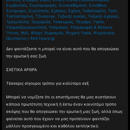
Συμβουλές
,
Συμπεριφορές
,
Συναισθήματα
,
Συνήθεια
,
Σύντροφοι
,
Συχνότητα
,
Σχέσεις
,
Σχέση
,
Ταδαλαφίλη
,
Τεστ
,
Τεστοστερόνη
,
Τζίνσενγκ
,
Τοξικές ουσίες
,
Τοξικές σχέσεις
,
Τριγωνέλλα
,
Τριχοφυΐα
,
Τσακωμός
,
Τσιγάρο
,
Υγεία
,
Υπερσεξουαλικότητα
,
Υπέρταση
,
Υπερτροφές & Βότανα
,
Ύπνος
,
Φιλί
,
Φλερτ
,
Χωρισμός
,
Ψυχική Υγεία
,
Ψυχολογία
,
Ωκυτοκίνη
/ Από
Hours.gr
Δεν φαντάζεστε τι μπορεί να είναι αυτό που θα απογειώσει
την ερωτική σας ζωή
ΣΧΕΤΙΚΑ ΑΡΘΡΑ
Τέσσερις σίγουροι τρόποι για καλύτερο σεξ
Μπορεί να νομίζετε ότι οι επιστήμονες θα μας συστήσουν
κάποια πρωτότυπη τεχνική ή έστω έναν καινοτόμο τρόπο
σκέψης που θα απογειώσει την ερωτική μας ζωή, αλλά όπως
φαίνεται αυτό που έχουν να μας προτείνουν φαντάζει
μάλλον προσγειωμένο και καθόλου εκπληκτικό.