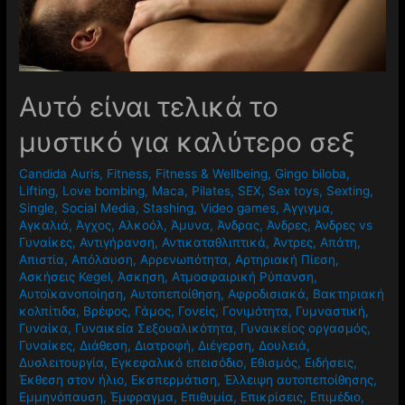
Αυτό είναι τελικά το
μυστικό για καλύτερο σεξ
Candida Auris
,
Fitness
,
Fitness & Wellbeing
,
Gingo biloba
,
Lifting
,
Love bombing
,
Maca
,
Pilates
,
SEX
,
Sex toys
,
Sexting
,
Single
,
Social Media
,
Stashing
,
Video games
,
Άγγιγμα
,
Αγκαλιά
,
Άγχος
,
Αλκοόλ
,
Άμυνα
,
Άνδρας
,
Άνδρες
,
Άνδρες vs
Γυναίκες
,
Αντιγήρανση
,
Αντικαταθλιπτικά
,
Άντρες
,
Απάτη
,
Απιστία
,
Απόλαυση
,
Αρρενωπότητα
,
Αρτηριακή Πίεση
,
Ασκήσεις Kegel
,
Άσκηση
,
Ατμοσφαιρική Ρύπανση
,
Αυτοϊκανοποίηση
,
Αυτοπεποίθηση
,
Αφροδισιακά
,
Βακτηριακή
κολπίτιδα
,
Βρέφος
,
Γάμος
,
Γονείς
,
Γονιμότητα
,
Γυμναστική
,
Γυναίκα
,
Γυναικεία Σεξουαλικότητα
,
Γυναικείος οργασμός
,
Γυναίκες
,
Διάθεση
,
Διατροφή
,
Διέγερση
,
Δουλειά
,
Δυσλειτουργία
,
Εγκεφαλικό επεισόδιο
,
Εθισμός
,
Ειδήσεις
,
Έκθεση στον ήλιο
,
Εκσπερμάτιση
,
Έλλειψη αυτοπεποίθησης
,
Εμμηνόπαυση
,
Έμφραγμα
,
Επιθυμία
,
Επικρίσεις
,
Επιμέδιο
,