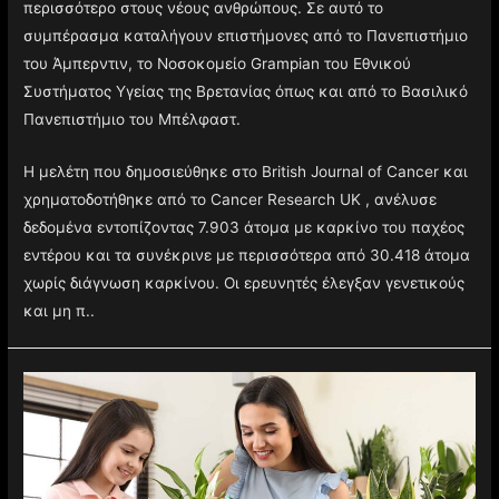
περισσότερο στους νέους ανθρώπους. Σε αυτό το
συμπέρασμα καταλήγουν επιστήμονες από το Πανεπιστήμιο
του Άμπερντιν, το Νοσοκομείο Grampian του Εθνικού
Συστήματος Υγείας της Βρετανίας όπως και από το Βασιλικό
Πανεπιστήμιο του Μπέλφαστ.
Η μελέτη που δημοσιεύθηκε στο British Journal of Cancer και
χρηματοδοτήθηκε από το Cancer Research UK , ανέλυσε
δεδομένα εντοπίζοντας 7.903 άτομα με καρκίνο του παχέος
εντέρου και τα συνέκρινε με περισσότερα από 30.418 άτομα
χωρίς διάγνωση καρκίνου. Οι ερευνητές έλεγξαν γενετικούς
και μη π..