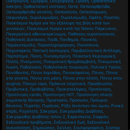
Οιστρογόνα
,
Ομορφιά
,
Ονυχοφαγία
,
Όραση
,
Ορθοστατική
άσκηση
,
Ορθοστατική υπόταση
,
Οστά
,
Οστεοαρθρίτιδα
,
Οστεοαρθρίτιδα γόνατος
,
Οστεοπενία
,
Οστεοπόρωση
,
Οσφυαλγία
,
Ουρολοιμώξεις
,
Ουρολοίμωξη
,
Οφέλη
,
Παγετός
,
Παγκόσμια Ημέρα για την εξάλειψη της βίας κατά των
γυναικών
,
Παγκόσμια Ημέρα κατά της Νόσου Πάρκινσον
,
Παγκρεατικό αδενοκαρκίνωμα
,
Παθήσεις ουροποιητικού
,
Παθητικές Διατάσεις
,
Παιδί
,
Πανδημία
,
Πανικός
,
Παρακεταμόλη
,
Παραπληροφόρηση
,
Παυσίπονα
,
Παχυσαρκία
,
Πεπτική λειτουργία
,
Περιβαλλοντική Αντίληψη
,
Περπάτημα
,
Πίεση
,
Πινοσεμπρίνη
,
Πλαστική Χειρουργική
,
Πλάτη
,
Πνεύμονες
,
Πνευμονική θρομβοεμβολή
,
Πνευμονική
Ίνωση
,
Ποδηλασία
,
Ποδηλατικός τουρισμός
,
Πολιτική Υγείας
,
Πονόδοντος
,
Πόνοι περιόδου
,
Πονοκέφαλος
,
Πόνος
,
Πόνος
στα γόνατα
,
Πόνος στη μέση
,
Πόνος στην πλάτη
,
Πόνος στον
αυχένα
,
Πόσιμο νερό
,
Πράσινα λαχανικά
,
Πρεσβυωπία
,
Προβιοτικά
,
Προδιαβήτης
,
Προκαταλήψεις
,
Προπόνηση
,
Προπόνηση cardio
,
Προπονηση HIIT
,
Προπόνηση ολικής
σωματικής δόνησης
,
Προστασία
,
Πρόσωπο
,
Πρόωρος
θάνατος
,
Πυρετός
,
Πυρήνας
,
Ρήξη τενόντων του ώμου
,
Ρινικό
σπρέι
,
Ροχαλητό
,
Σάκχαρο
,
Σακχαρώδης Διαβήτης
,
Σακχαρώδης Διαβήτης τύπου 2
,
Σαρκοπενία
,
Σαφράν
,
Σεξουαλικά προβήματα
,
Σεξουαλική ζωή
,
Σεξουαλική
Ικανοποίηση
,
Σημειώσεις
,
Σκύλος
,
Σουλφοραφάνη
,
Σούπερ