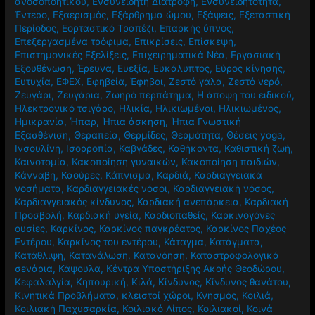
ανοσοποητικού
,
Ενσυνείδητη Διατροφή
,
Ενσυνειδητότητα
,
Έντερο
,
Εξαερισμός
,
Εξάρθρημα ώμου
,
Εξάψεις
,
Εξεταστική
Περίοδος
,
Εορταστικό Τραπέζι
,
Επαρκής ύπνος
,
Επεξεργασμένα τρόφιμα
,
Επικρίσεις
,
Επίσκεψη
,
Επιστημονικές Εξελίξεις
,
Επιχειρηματικά Νέα
,
Εργασιακή
Εξουθένωση
,
Έρευνα
,
Ευεξία
,
Ευκάλυπτος
,
Εύρος κίνησης
,
Ευτυχία
,
ΕΦΕΧ
,
Εφηβεία
,
Έφηβοι
,
Ζεστό γάλα
,
Ζεστό νερό
,
Ζευγάρι
,
Ζευγάρια
,
Ζωηρό περπάτημα
,
Η άποψη του ειδικού
,
Ηλεκτρονικό τσιγάρο
,
Ηλικία
,
Ηλικιωμένοι
,
Ηλικιωμένος
,
Ημικρανία
,
Ήπαρ
,
Ήπια άσκηση
,
Ήπια Γνωστική
Εξασθένιση
,
Θεραπεία
,
Θερμίδες
,
Θερμότητα
,
Θέσεις yoga
,
Ινσουλίνη
,
Ισορροπία
,
Καβγάδες
,
Καθήκοντα
,
Καθιστική ζωή
,
Καινοτομία
,
Κακοποίηση γυναικών
,
Κακοποίηση παιδιών
,
Κάνναβη
,
Καούρες
,
Κάπνισμα
,
Καρδιά
,
Καρδιαγγειακά
νοσήματα
,
Καρδιαγγειακές νόσοι
,
Καρδιαγγειακή νόσος
,
Καρδιαγγειακός κίνδυνος
,
Καρδιακή ανεπάρκεια
,
Καρδιακή
Προσβολή
,
Καρδιακή υγεία
,
Καρδιοπαθείς
,
Καρκινογόνες
ουσίες
,
Καρκίνος
,
Καρκίνος παγκρέατος
,
Καρκίνος Παχέος
Εντέρου
,
Καρκίνος του εντέρου
,
Κάταγμα
,
Κατάγματα
,
Κατάθλιψη
,
Κατανάλωση
,
Κατανόηση
,
Καταστροφολογικά
σενάρια
,
Κάψουλα
,
Κέντρα Υποστήριξης Ακοής Θεοδώρου
,
Κεφαλαλγία
,
Κηπουρική
,
Κιλά
,
Κίνδυνος
,
Κίνδυνος θανάτου
,
Κινητικά Προβλήματα
,
κλειστοί χώροι
,
Κνησμός
,
Κοιλιά
,
Κοιλιακή Παχυσαρκία
,
Κοιλιακό Λίπος
,
Κοιλιακοί
,
Κοινά