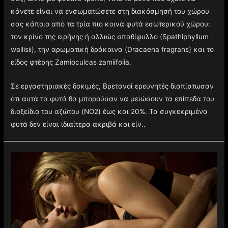
κάνετε είναι να ενσωματώσετε στη διακόσμησή του χώρου
σας κάποιο από τα τρία πιο κοινά φυτά εσωτερικού χώρου:
τον κρίνο της ειρήνης ή αλλιώς σπαθίφυλλο (Spathiphyllum
wallisii), την αρωματική δράκαινα (Dracaena fragrans) και το
είδος φτέρης Zamioculcas zamiifolia.
Σε εργαστηριακές δοκιμές, Βρετανοί ερευνητές διαπίστωσαν
ότι αυτά τα φυτά θα μπορούσαν να μειώσουν τα επίπεδα του
διοξείδιο του αζώτου (NO2) έως και 20%. Τα συγκεκριμένα
φυτά δεν είναι ιδιαίτερα ακριβά και είν..