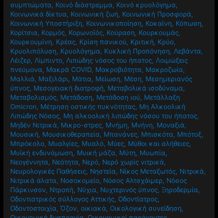
συμπτώματα
,
Κοινό διάστρεμμα
,
Κοινό κρυολόγημα
,
Κοινωνικά δίκτυα
,
Κοινωνική ζωή
,
Κοινωνική Προσφορά
,
Κοινωνική Υποστήριξη
,
Κοινωνικοποίηση
,
Κοκαϊνη
,
Κόπωση
,
Κορίτσια
,
Κορμός
,
Κορωνοϊός
,
Κούραση
,
Κουρκουμάς
,
Κουρκουμίνη
,
Κρέας
,
Κρίση πανικού
,
Κριτική
,
Κρύο
,
Κρυολιπόλυση
,
Κρυολόγημα
,
Κυκλική Προπόνηση
,
Λεβάντα
,
Λέιζερ
,
Λίμπιντο
,
Λιπώδης νόσος του ήπατος
,
Λοιμώξεις
πνεύμονα
,
Μακρά COVID
,
Μακροβιότητα
,
Μακροζωία
,
Μαλλιά
,
Μαξιλάρι
,
Μάτια
,
Μείωση
,
Μέση
,
Μεσημεριανός
ύπνος
,
Μεσογειακή διατροφή
,
Μεταβολικά ισοδύναμα
,
Μεταβολισμός
,
Μετάδοση
,
Μετάδοση ιού
,
Μετάλλαξη
Omicron
,
Μέτρηση οστικής πυκνότητας
,
Μη Αλκοολική
Λιπώδης Νόσος
,
Μη αλκοολική λιπώδης νόσου του ήπατος
,
Μηδέν Νιτρικά
,
Μικρο-στρες
,
Μνήμη
,
Μνήνη
,
Μοναξιά
,
Μουσική
,
Μουσικοθεραπεία
,
Μπανάνες
,
Μπισκότα
,
Μπότοξ
,
Μπρόκολο
,
Μυαλγίες
,
Μυαλό
,
Μύες
,
Μύθοι και αλήθειες
,
Μυϊκή ενδυνάμωση
,
Μυική μάζα
,
Μύτη
,
Μυωπία
,
Νεογέννητα
,
Νεότητα
,
Νερό
,
Νερό χωρίς νιτρικά
,
Νευρολογικές Παθήσεις
,
Νηστεία
,
Νίκος Μεταξωτός
,
Νιτρικά
,
Νιτρικά άλατα
,
Νοσοκομείο
,
Νόσος Αλτσχάιμερ
,
Νόσος
Πάρκινσον
,
Ντροπή
,
Νύχια
,
Νυχτερινός ύπνος
,
Ξηροδερμία
,
Οδοντιατρικός σύλλογος Αττικής
,
Οδοντίατρος
,
Οδοντοστοιχία
,
Όζον
,
οικιακά
,
Οικολογική συνείδηση
,
Οικονομική δυσπραγία
,
Οικονομικοί παράγοντες
,