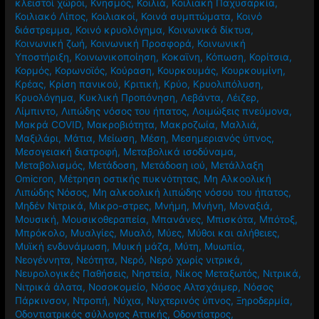
κλειστοί χώροι
,
Κνησμός
,
Κοιλιά
,
Κοιλιακή Παχυσαρκία
,
Κοιλιακό Λίπος
,
Κοιλιακοί
,
Κοινά συμπτώματα
,
Κοινό
διάστρεμμα
,
Κοινό κρυολόγημα
,
Κοινωνικά δίκτυα
,
Κοινωνική ζωή
,
Κοινωνική Προσφορά
,
Κοινωνική
Υποστήριξη
,
Κοινωνικοποίηση
,
Κοκαϊνη
,
Κόπωση
,
Κορίτσια
,
Κορμός
,
Κορωνοϊός
,
Κούραση
,
Κουρκουμάς
,
Κουρκουμίνη
,
Κρέας
,
Κρίση πανικού
,
Κριτική
,
Κρύο
,
Κρυολιπόλυση
,
Κρυολόγημα
,
Κυκλική Προπόνηση
,
Λεβάντα
,
Λέιζερ
,
Λίμπιντο
,
Λιπώδης νόσος του ήπατος
,
Λοιμώξεις πνεύμονα
,
Μακρά COVID
,
Μακροβιότητα
,
Μακροζωία
,
Μαλλιά
,
Μαξιλάρι
,
Μάτια
,
Μείωση
,
Μέση
,
Μεσημεριανός ύπνος
,
Μεσογειακή διατροφή
,
Μεταβολικά ισοδύναμα
,
Μεταβολισμός
,
Μετάδοση
,
Μετάδοση ιού
,
Μετάλλαξη
Omicron
,
Μέτρηση οστικής πυκνότητας
,
Μη Αλκοολική
Λιπώδης Νόσος
,
Μη αλκοολική λιπώδης νόσου του ήπατος
,
Μηδέν Νιτρικά
,
Μικρο-στρες
,
Μνήμη
,
Μνήνη
,
Μοναξιά
,
Μουσική
,
Μουσικοθεραπεία
,
Μπανάνες
,
Μπισκότα
,
Μπότοξ
,
Μπρόκολο
,
Μυαλγίες
,
Μυαλό
,
Μύες
,
Μύθοι και αλήθειες
,
Μυϊκή ενδυνάμωση
,
Μυική μάζα
,
Μύτη
,
Μυωπία
,
Νεογέννητα
,
Νεότητα
,
Νερό
,
Νερό χωρίς νιτρικά
,
Νευρολογικές Παθήσεις
,
Νηστεία
,
Νίκος Μεταξωτός
,
Νιτρικά
,
Νιτρικά άλατα
,
Νοσοκομείο
,
Νόσος Αλτσχάιμερ
,
Νόσος
Πάρκινσον
,
Ντροπή
,
Νύχια
,
Νυχτερινός ύπνος
,
Ξηροδερμία
,
Οδοντιατρικός σύλλογος Αττικής
,
Οδοντίατρος
,