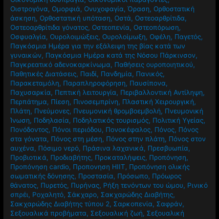
Οιστρογόνα
,
Ομορφιά
,
Ονυχοφαγία
,
Όραση
,
Ορθοστατική
άσκηση
,
Ορθοστατική υπόταση
,
Οστά
,
Οστεοαρθρίτιδα
,
Οστεοαρθρίτιδα γόνατος
,
Οστεοπενία
,
Οστεοπόρωση
,
Οσφυαλγία
,
Ουρολοιμώξεις
,
Ουρολοίμωξη
,
Οφέλη
,
Παγετός
,
Παγκόσμια Ημέρα για την εξάλειψη της βίας κατά των
γυναικών
,
Παγκόσμια Ημέρα κατά της Νόσου Πάρκινσον
,
Παγκρεατικό αδενοκαρκίνωμα
,
Παθήσεις ουροποιητικού
,
Παθητικές Διατάσεις
,
Παιδί
,
Πανδημία
,
Πανικός
,
Παρακεταμόλη
,
Παραπληροφόρηση
,
Παυσίπονα
,
Παχυσαρκία
,
Πεπτική λειτουργία
,
Περιβαλλοντική Αντίληψη
,
Περπάτημα
,
Πίεση
,
Πινοσεμπρίνη
,
Πλαστική Χειρουργική
,
Πλάτη
,
Πνεύμονες
,
Πνευμονική θρομβοεμβολή
,
Πνευμονική
Ίνωση
,
Ποδηλασία
,
Ποδηλατικός τουρισμός
,
Πολιτική Υγείας
,
Πονόδοντος
,
Πόνοι περιόδου
,
Πονοκέφαλος
,
Πόνος
,
Πόνος
στα γόνατα
,
Πόνος στη μέση
,
Πόνος στην πλάτη
,
Πόνος στον
αυχένα
,
Πόσιμο νερό
,
Πράσινα λαχανικά
,
Πρεσβυωπία
,
Προβιοτικά
,
Προδιαβήτης
,
Προκαταλήψεις
,
Προπόνηση
,
Προπόνηση cardio
,
Προπονηση HIIT
,
Προπόνηση ολικής
σωματικής δόνησης
,
Προστασία
,
Πρόσωπο
,
Πρόωρος
θάνατος
,
Πυρετός
,
Πυρήνας
,
Ρήξη τενόντων του ώμου
,
Ρινικό
σπρέι
,
Ροχαλητό
,
Σάκχαρο
,
Σακχαρώδης Διαβήτης
,
Σακχαρώδης Διαβήτης τύπου 2
,
Σαρκοπενία
,
Σαφράν
,
Σεξουαλικά προβήματα
,
Σεξουαλική ζωή
,
Σεξουαλική