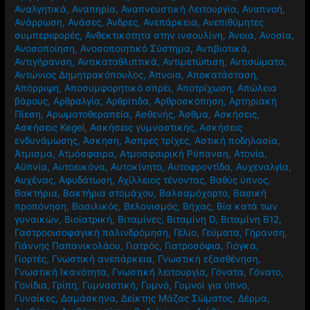
Αναλγητικά
,
Αναπηρία
,
Αναπνευστική Λειτουργία
,
Αναπνοή
,
Ανάρρωση
,
Ανάσες
,
Άνδρες
,
Ανεπάρκεια
,
Ανεπιθύμητες
συμπεριφορές
,
Ανθεκτικότητα στην ινσουλίνη
,
Άνοια
,
Ανοσία
,
Ανοσοποίηση
,
Ανοσοποιητικό Σύστημα
,
Αντιβιοτικά
,
Αντιγήρανση
,
Αντικαταθλιπτικά
,
Αντιμετώπιση
,
Αντισώματα
,
Αντώνιος Δημητρακόπουλος
,
Άπνοια
,
Αποκατάσταση
,
Απόρριψη
,
Αποσυμφορητικό σπρέι
,
Αποτρίχωση
,
Απώλεια
βάρους
,
Αρθραλγία
,
Αρθρίτιδα
,
Αρθροσκόπηση
,
Αρτηριακή
Πίεση
,
Αρωματοθεραπεία
,
Ασθενής
,
Άσθμα
,
Ασκήσεις
,
Ασκήσεις Kegel
,
Ασκήσεις γυμναστικής
,
Ασκήσεις
ενδυνάμωσης
,
Άσκηση
,
Άσπρες τρίχες
,
Αστική ποδηλασία
,
Άτμισμα
,
Ατμόσφαιρα
,
Ατμοσφαιρική Ρύπανση
,
Ατονία
,
Αϋπνία
,
Αυτοεικόνα
,
Αυτοκίνητο
,
Αυτοφροντίδα
,
Αυχεναλγία
,
Αυχένας
,
Αφυδάτωση
,
Αχίλλειος τένοντας
,
Βαθύς ύπνος
,
Βακτήρια
,
Βακτήρια στομάχου
,
Βαλσαμόχορτο
,
Βασική
προπόνηση
,
Βασιλικός
,
Βελονισμός
,
Βήχας
,
Βία κατά των
γυναικών
,
Βιοϊατρική
,
Βιταμίνες
,
Βιταμίνη D
,
Βιταμίνη Β12
,
Γαστροοισοφαγική παλινδρόμηση
,
Γέλιο
,
Γεύματα
,
Γήρανση
,
Γιάννης Παπανικολάου
,
Γιατρός
,
Γιατροσόφια
,
Γιόγκα
,
Γιορτές
,
Γνωστική ανεπάρκεια
,
Γνωστική εξασθένηση
,
Γνωστική Ικανότητα
,
Γνωστική λειτουργία
,
Γόνατα
,
Γόνατο
,
Γονίδια
,
Γρίπη
,
Γυμναστική
,
Γυμνό
,
Γυμνοί για ύπνο
,
Γυναίκες
,
Δαμάσκηνα
,
Δείκτης Μάζας Σώματος
,
Δέρμα
,