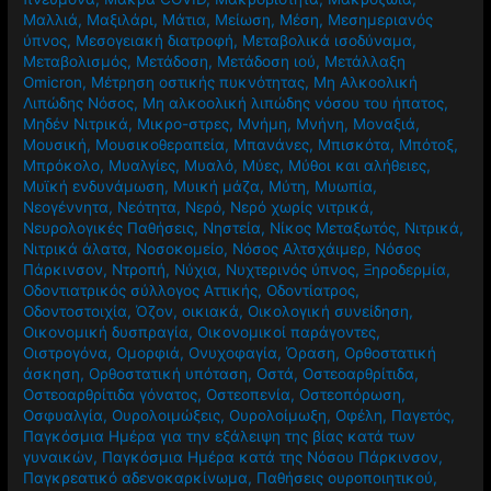
Μαλλιά
,
Μαξιλάρι
,
Μάτια
,
Μείωση
,
Μέση
,
Μεσημεριανός
ύπνος
,
Μεσογειακή διατροφή
,
Μεταβολικά ισοδύναμα
,
Μεταβολισμός
,
Μετάδοση
,
Μετάδοση ιού
,
Μετάλλαξη
Omicron
,
Μέτρηση οστικής πυκνότητας
,
Μη Αλκοολική
Λιπώδης Νόσος
,
Μη αλκοολική λιπώδης νόσου του ήπατος
,
Μηδέν Νιτρικά
,
Μικρο-στρες
,
Μνήμη
,
Μνήνη
,
Μοναξιά
,
Μουσική
,
Μουσικοθεραπεία
,
Μπανάνες
,
Μπισκότα
,
Μπότοξ
,
Μπρόκολο
,
Μυαλγίες
,
Μυαλό
,
Μύες
,
Μύθοι και αλήθειες
,
Μυϊκή ενδυνάμωση
,
Μυική μάζα
,
Μύτη
,
Μυωπία
,
Νεογέννητα
,
Νεότητα
,
Νερό
,
Νερό χωρίς νιτρικά
,
Νευρολογικές Παθήσεις
,
Νηστεία
,
Νίκος Μεταξωτός
,
Νιτρικά
,
Νιτρικά άλατα
,
Νοσοκομείο
,
Νόσος Αλτσχάιμερ
,
Νόσος
Πάρκινσον
,
Ντροπή
,
Νύχια
,
Νυχτερινός ύπνος
,
Ξηροδερμία
,
Οδοντιατρικός σύλλογος Αττικής
,
Οδοντίατρος
,
Οδοντοστοιχία
,
Όζον
,
οικιακά
,
Οικολογική συνείδηση
,
Οικονομική δυσπραγία
,
Οικονομικοί παράγοντες
,
Οιστρογόνα
,
Ομορφιά
,
Ονυχοφαγία
,
Όραση
,
Ορθοστατική
άσκηση
,
Ορθοστατική υπόταση
,
Οστά
,
Οστεοαρθρίτιδα
,
Οστεοαρθρίτιδα γόνατος
,
Οστεοπενία
,
Οστεοπόρωση
,
Οσφυαλγία
,
Ουρολοιμώξεις
,
Ουρολοίμωξη
,
Οφέλη
,
Παγετός
,
Παγκόσμια Ημέρα για την εξάλειψη της βίας κατά των
γυναικών
,
Παγκόσμια Ημέρα κατά της Νόσου Πάρκινσον
,
Παγκρεατικό αδενοκαρκίνωμα
,
Παθήσεις ουροποιητικού
,