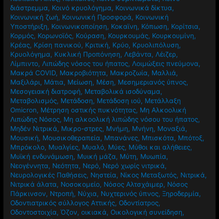
διάστρεμμα
,
Κοινό κρυολόγημα
,
Κοινωνικά δίκτυα
,
Κοινωνική ζωή
,
Κοινωνική Προσφορά
,
Κοινωνική
Υποστήριξη
,
Κοινωνικοποίηση
,
Κοκαϊνη
,
Κόπωση
,
Κορίτσια
,
Κορμός
,
Κορωνοϊός
,
Κούραση
,
Κουρκουμάς
,
Κουρκουμίνη
,
Κρέας
,
Κρίση πανικού
,
Κριτική
,
Κρύο
,
Κρυολιπόλυση
,
Κρυολόγημα
,
Κυκλική Προπόνηση
,
Λεβάντα
,
Λέιζερ
,
Λίμπιντο
,
Λιπώδης νόσος του ήπατος
,
Λοιμώξεις πνεύμονα
,
Μακρά COVID
,
Μακροβιότητα
,
Μακροζωία
,
Μαλλιά
,
Μαξιλάρι
,
Μάτια
,
Μείωση
,
Μέση
,
Μεσημεριανός ύπνος
,
Μεσογειακή διατροφή
,
Μεταβολικά ισοδύναμα
,
Μεταβολισμός
,
Μετάδοση
,
Μετάδοση ιού
,
Μετάλλαξη
Omicron
,
Μέτρηση οστικής πυκνότητας
,
Μη Αλκοολική
Λιπώδης Νόσος
,
Μη αλκοολική λιπώδης νόσου του ήπατος
,
Μηδέν Νιτρικά
,
Μικρο-στρες
,
Μνήμη
,
Μνήνη
,
Μοναξιά
,
Μουσική
,
Μουσικοθεραπεία
,
Μπανάνες
,
Μπισκότα
,
Μπότοξ
,
Μπρόκολο
,
Μυαλγίες
,
Μυαλό
,
Μύες
,
Μύθοι και αλήθειες
,
Μυϊκή ενδυνάμωση
,
Μυική μάζα
,
Μύτη
,
Μυωπία
,
Νεογέννητα
,
Νεότητα
,
Νερό
,
Νερό χωρίς νιτρικά
,
Νευρολογικές Παθήσεις
,
Νηστεία
,
Νίκος Μεταξωτός
,
Νιτρικά
,
Νιτρικά άλατα
,
Νοσοκομείο
,
Νόσος Αλτσχάιμερ
,
Νόσος
Πάρκινσον
,
Ντροπή
,
Νύχια
,
Νυχτερινός ύπνος
,
Ξηροδερμία
,
Οδοντιατρικός σύλλογος Αττικής
,
Οδοντίατρος
,
Οδοντοστοιχία
,
Όζον
,
οικιακά
,
Οικολογική συνείδηση
,