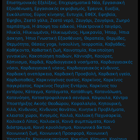
Επιστημονικές Εξελίξεις
,
Επιχειρηματικά Νέα
,
Εργασιακή
Εξουθένωση
,
Εργασιακός εκφοβισμός
,
Έρευνα
,
Ευεξία
,
Ευκάλυπτος
,
Εύρος κίνησης
,
Ευτυχία
,
ΕΦΕΧ
,
Εφηβεία
,
Έφηβοι
,
Ζεστό γάλα
,
Ζεστό νερό
,
Ζευγάρι
,
Ζευγάρια
,
Ζωηρό
περπάτημα
,
Η άποψη του ειδικού
,
Ηλεκτρονικό τσιγάρο
,
Ηλικία
,
Ηλικιωμένοι
,
Ηλικιωμένος
,
Ημικρανία
,
Ήπαρ
,
Ήπια
άσκηση
,
Ήπια Γνωστική Εξασθένιση
,
Θεραπεία
,
Θερμίδες
,
Θερμότητα
,
Θέσεις yoga
,
Ινσουλίνη
,
Ισορροπία
,
Καβγάδες
,
Καθήκοντα
,
Καθιστική ζωή
,
Καινοτομία
,
Κακοποίηση
γυναικών
,
Κακοποίηση παιδιών
,
Κάνναβη
,
Καούρες
,
Κάπνισμα
,
Καρδιά
,
Καρδιαγγειακά νοσήματα
,
Καρδιαγγειακές
νόσοι
,
Καρδιαγγειακή νόσος
,
Καρδιαγγειακός κίνδυνος
,
Καρδιακή ανεπάρκεια
,
Καρδιακή Προσβολή
,
Καρδιακή υγεία
,
Καρδιοπαθείς
,
Καρκινογόνες ουσίες
,
Καρκίνος
,
Καρκίνος
παγκρέατος
,
Καρκίνος Παχέος Εντέρου
,
Καρκίνος του
εντέρου
,
Κάταγμα
,
Κατάγματα
,
Κατάθλιψη
,
Κατανάλωση
,
Κατανόηση
,
Καταστροφολογικά σενάρια
,
Κάψουλα
,
Κέντρα
Υποστήριξης Ακοής Θεοδώρου
,
Κεφαλαλγία
,
Κηπουρική
,
Κιλά
,
Κίνδυνος
,
Κίνδυνος θανάτου
,
Κινητικά Προβλήματα
,
κλειστοί χώροι
,
Κνησμός
,
Κοιλιά
,
Κοιλιακή Παχυσαρκία
,
Κοιλιακό Λίπος
,
Κοιλιακοί
,
Κοινά συμπτώματα
,
Κοινό
διάστρεμμα
,
Κοινό κρυολόγημα
,
Κοινωνικά δίκτυα
,
Κοινωνική ζωή
,
Κοινωνική Προσφορά
,
Κοινωνική
Υποστήριξη
,
Κοινωνικοποίηση
,
Κοκαϊνη
,
Κόπωση
,
Κορίτσια
,