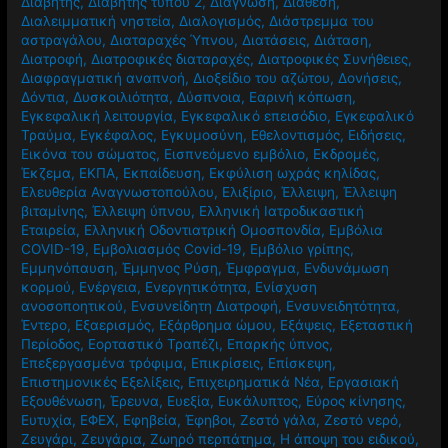
Διαβήτης
,
Διαβήτης τύπου 2
,
Διάγνωση
,
Διάθεση
,
Διαλειμματική νηστεία
,
Διαλογισμός
,
Διάστρεμμα του
αστραγάλου
,
Διαταραχές Ύπνου
,
Διατάσεις
,
Διάταση
,
Διατροφή
,
Διατροφικές διαταραχές
,
Διατροφικές Συνήθειες
,
Διαφραγματική αναπνοή
,
Διοξείδιο του αζώτου
,
Δονήσεις
,
Δόντια
,
Δυσκοιλιότητα
,
Δύσπνοια
,
Εαρινή κόπωση
,
Εγκεφαλική λειτουργία
,
Εγκεφαλικό επεισόδιο
,
Εγκεφαλικό
Τραύμα
,
Εγκέφαλος
,
Εγκυμοσύνη
,
Εθελοντισμός
,
Ειδήσεις
,
Εικόνα του σώματος
,
Εισπνεόμενο εμβόλιο
,
Εκδρομές
,
Έκζεμα
,
ΕΚΠΑ
,
Εκπαίδευση
,
Εκφύλιση ωχράς κηλίδας
,
Ελευθερία Αναγνωστοπούλου
,
Ελιξίριο
,
Έλλειψη
,
Έλλειψη
βιταμίνης
,
Έλλειψη ύπνου
,
Ελληνική Ιατροδικαστική
Εταιρεία
,
Ελληνική Οδοντιατρική Ομοσπονδία
,
Εμβόλια
COVID-19
,
Εμβολιασμός Covid-19
,
Εμβόλιο γρίπης
,
Εμμηνόπαυση
,
Έμμηνος Ρύση
,
Έμφραγμα
,
Ενδυνάμωση
κορμού
,
Ενέργεια
,
Ενεργητικότητα
,
Ενίσχυση
ανοσοποητικού
,
Ενσυνείδητη Διατροφή
,
Ενσυνειδητότητα
,
Έντερο
,
Εξαερισμός
,
Εξάρθρημα ώμου
,
Εξάψεις
,
Εξεταστική
Περίοδος
,
Εορταστικό Τραπέζι
,
Επαρκής ύπνος
,
Επεξεργασμένα τρόφιμα
,
Επικρίσεις
,
Επίσκεψη
,
Επιστημονικές Εξελίξεις
,
Επιχειρηματικά Νέα
,
Εργασιακή
Εξουθένωση
,
Έρευνα
,
Ευεξία
,
Ευκάλυπτος
,
Εύρος κίνησης
,
Ευτυχία
,
ΕΦΕΧ
,
Εφηβεία
,
Έφηβοι
,
Ζεστό γάλα
,
Ζεστό νερό
,
Ζευγάρι
,
Ζευγάρια
,
Ζωηρό περπάτημα
,
Η άποψη του ειδικού
,