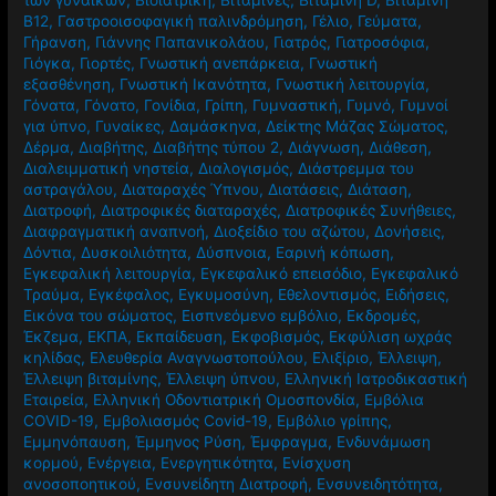
Β12
,
Γαστροοισοφαγική παλινδρόμηση
,
Γέλιο
,
Γεύματα
,
Γήρανση
,
Γιάννης Παπανικολάου
,
Γιατρός
,
Γιατροσόφια
,
Γιόγκα
,
Γιορτές
,
Γνωστική ανεπάρκεια
,
Γνωστική
εξασθένηση
,
Γνωστική Ικανότητα
,
Γνωστική λειτουργία
,
Γόνατα
,
Γόνατο
,
Γονίδια
,
Γρίπη
,
Γυμναστική
,
Γυμνό
,
Γυμνοί
για ύπνο
,
Γυναίκες
,
Δαμάσκηνα
,
Δείκτης Μάζας Σώματος
,
Δέρμα
,
Διαβήτης
,
Διαβήτης τύπου 2
,
Διάγνωση
,
Διάθεση
,
Διαλειμματική νηστεία
,
Διαλογισμός
,
Διάστρεμμα του
αστραγάλου
,
Διαταραχές Ύπνου
,
Διατάσεις
,
Διάταση
,
Διατροφή
,
Διατροφικές διαταραχές
,
Διατροφικές Συνήθειες
,
Διαφραγματική αναπνοή
,
Διοξείδιο του αζώτου
,
Δονήσεις
,
Δόντια
,
Δυσκοιλιότητα
,
Δύσπνοια
,
Εαρινή κόπωση
,
Εγκεφαλική λειτουργία
,
Εγκεφαλικό επεισόδιο
,
Εγκεφαλικό
Τραύμα
,
Εγκέφαλος
,
Εγκυμοσύνη
,
Εθελοντισμός
,
Ειδήσεις
,
Εικόνα του σώματος
,
Εισπνεόμενο εμβόλιο
,
Εκδρομές
,
Έκζεμα
,
ΕΚΠΑ
,
Εκπαίδευση
,
Εκφοβισμός
,
Εκφύλιση ωχράς
κηλίδας
,
Ελευθερία Αναγνωστοπούλου
,
Ελιξίριο
,
Έλλειψη
,
Έλλειψη βιταμίνης
,
Έλλειψη ύπνου
,
Ελληνική Ιατροδικαστική
Εταιρεία
,
Ελληνική Οδοντιατρική Ομοσπονδία
,
Εμβόλια
COVID-19
,
Εμβολιασμός Covid-19
,
Εμβόλιο γρίπης
,
Εμμηνόπαυση
,
Έμμηνος Ρύση
,
Έμφραγμα
,
Ενδυνάμωση
κορμού
,
Ενέργεια
,
Ενεργητικότητα
,
Ενίσχυση
ανοσοποητικού
,
Ενσυνείδητη Διατροφή
,
Ενσυνειδητότητα
,