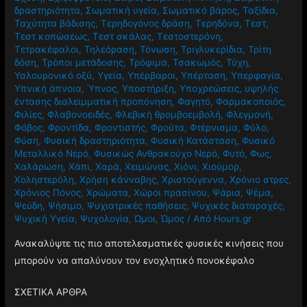
δραστηριότητα
,
Σωματική υγεία
,
Σωματικό βάρος
,
Ταξίδια
,
Ταχύτητα βάδισης
,
Τερηδογόνος δράση
,
Τερηδόνα
,
Τεστ
,
Τεστ κοπώσεως
,
Τεστ σκάλας
,
Τεστοστερόνη
,
Τετρακέφαλοι
,
Τηλεόραση
,
Τόνωση
,
Τριγλυκερίδια
,
Τρίτη
δόση
,
Τρόποι μετάδοσης
,
Τρόφιμα
,
Τσακωμός
,
Τύχη
,
Υαλουρονικό οξύ
,
Υγεία
,
Υπέρβαροι
,
Υπέρταση
,
Υπερφαγία
,
Υπνική άπνοια
,
Ύπνος
,
Υποστήριξη
,
Υποχρεώσεις
,
υψηλής
έντασης διαλειμματική προπόνηση
,
Φαγητό
,
Φαρμακοποιός
,
Φιλίες
,
Φλαβονοειδές
,
Φλεβική θρομβοεμβολή
,
Φλεγμονή
,
Φόβος
,
Φροντίδα
,
Φροντιστής
,
Φρούτα
,
Φτέρνισμα
,
Φύλο
,
Φύση
,
Φυσική δραστηριότητα
,
Φυσική Κατάσταση
,
Φυσικό
Μεταλλικό Νερό
,
Φυσικώς Ανθρακούχο Νερό
,
Φυτό
,
Φως
,
Χαλάρωση
,
Χάπι
,
Χαρά
,
Χειμώνας
,
Χιόνι
,
Χιούμορ
,
Χοληστερόλη
,
Χρήση κάνναβης
,
Χριστούγεννα
,
Χρόνιο στρες
,
Χρόνιος Πόνος
,
Χρώματα
,
Χώροι πρασίνου
,
Ψάρια
,
Ψέμα
,
Ψεύδη
,
Ψήσιμο
,
Ψυχιατρικές παθήσεις
,
Ψυχικές διαταραχές
,
Ψυχική Υγεία
,
Ψυχολογία
,
Ώμοι
,
Ώμος
/ Από
Hours.gr
Ανακαλύψτε τις πιο αποτελεσματικές φυσικές κινήσεις που
μπορούν να απαλύνουν τον ενοχλητικό πονοκέφαλο
ΣΧΕΤΙΚΑ ΑΡΘΡΑ