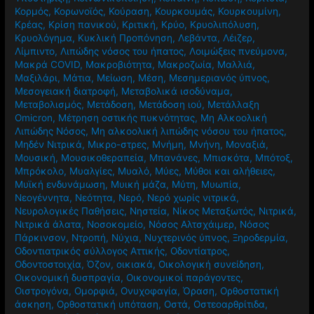
Κορμός
,
Κορωνοϊός
,
Κούραση
,
Κουρκουμάς
,
Κουρκουμίνη
,
Κρέας
,
Κρίση πανικού
,
Κριτική
,
Κρύο
,
Κρυολιπόλυση
,
Κρυολόγημα
,
Κυκλική Προπόνηση
,
Λεβάντα
,
Λέιζερ
,
Λίμπιντο
,
Λιπώδης νόσος του ήπατος
,
Λοιμώξεις πνεύμονα
,
Μακρά COVID
,
Μακροβιότητα
,
Μακροζωία
,
Μαλλιά
,
Μαξιλάρι
,
Μάτια
,
Μείωση
,
Μέση
,
Μεσημεριανός ύπνος
,
Μεσογειακή διατροφή
,
Μεταβολικά ισοδύναμα
,
Μεταβολισμός
,
Μετάδοση
,
Μετάδοση ιού
,
Μετάλλαξη
Omicron
,
Μέτρηση οστικής πυκνότητας
,
Μη Αλκοολική
Λιπώδης Νόσος
,
Μη αλκοολική λιπώδης νόσου του ήπατος
,
Μηδέν Νιτρικά
,
Μικρο-στρες
,
Μνήμη
,
Μνήνη
,
Μοναξιά
,
Μουσική
,
Μουσικοθεραπεία
,
Μπανάνες
,
Μπισκότα
,
Μπότοξ
,
Μπρόκολο
,
Μυαλγίες
,
Μυαλό
,
Μύες
,
Μύθοι και αλήθειες
,
Μυϊκή ενδυνάμωση
,
Μυική μάζα
,
Μύτη
,
Μυωπία
,
Νεογέννητα
,
Νεότητα
,
Νερό
,
Νερό χωρίς νιτρικά
,
Νευρολογικές Παθήσεις
,
Νηστεία
,
Νίκος Μεταξωτός
,
Νιτρικά
,
Νιτρικά άλατα
,
Νοσοκομείο
,
Νόσος Αλτσχάιμερ
,
Νόσος
Πάρκινσον
,
Ντροπή
,
Νύχια
,
Νυχτερινός ύπνος
,
Ξηροδερμία
,
Οδοντιατρικός σύλλογος Αττικής
,
Οδοντίατρος
,
Οδοντοστοιχία
,
Όζον
,
οικιακά
,
Οικολογική συνείδηση
,
Οικονομική δυσπραγία
,
Οικονομικοί παράγοντες
,
Οιστρογόνα
,
Ομορφιά
,
Ονυχοφαγία
,
Όραση
,
Ορθοστατική
άσκηση
,
Ορθοστατική υπόταση
,
Οστά
,
Οστεοαρθρίτιδα
,