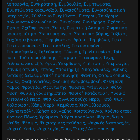
λειτουργία
,
Συγκράτηση
,
Συμβουλές
,
Συμπτώματα
,
Συμπτώματα κορωνοϊού
,
Συναισθήματα
,
Συναισθηματική
υπερφαγία
,
Σύνδρομο Ευερέθιστου Εντέρου
,
Σύνδρομο
πολυκυστικών ωοθηκών
,
Συνήθειες
,
Συντήρηση
,
Σχέσεις
,
Σχέση
,
Σχιζοφρένεια
,
Σώμα
,
Σωματική Άσκηση
,
Σωματική
δραστηριότητα
,
Σωματική υγεία
,
Σωματικό βάρος
,
Ταξίδια
,
Ταχύτητα βάδισης
,
Τερηδογόνος δράση
,
Τερηδόνα
,
Τεστ
,
Τεστ κοπώσεως
,
Τεστ σκάλας
,
Τεστοστερόνη
,
Τετρακέφαλοι
,
Τηλεόραση
,
Τόνωση
,
Τριγλυκερίδια
,
Τρίτη
δόση
,
Τρόποι μετάδοσης
,
Τρόφιμα
,
Τσακωμός
,
Τύχη
,
Υαλουρονικό οξύ
,
Υγεία
,
Υπέρβαροι
,
Υπέρταση
,
Υπερφαγία
,
Υπνική άπνοια
,
Ύπνος
,
Υποστήριξη
,
Υποχρεώσεις
,
υψηλής
έντασης διαλειμματική προπόνηση
,
Φαγητό
,
Φαρμακοποιός
,
Φιλίες
,
Φλαβονοειδές
,
Φλεβική θρομβοεμβολή
,
Φλεγμονή
,
Φόβος
,
Φροντίδα
,
Φροντιστής
,
Φρούτα
,
Φτέρνισμα
,
Φύλο
,
Φύση
,
Φυσική δραστηριότητα
,
Φυσική Κατάσταση
,
Φυσικό
Μεταλλικό Νερό
,
Φυσικώς Ανθρακούχο Νερό
,
Φυτό
,
Φως
,
Χαλάρωση
,
Χάπι
,
Χαρά
,
Χειμώνας
,
Χιόνι
,
Χιούμορ
,
Χοληστερόλη
,
Χρήση κάνναβης
,
Χριστούγεννα
,
Χρόνιο στρες
,
Χρόνιος Πόνος
,
Χρώματα
,
Χώροι πρασίνου
,
Ψάρια
,
Ψέμα
,
Ψεύδη
,
Ψήσιμο
,
Ψυχιατρικές παθήσεις
,
Ψυχικές διαταραχές
,
Ψυχική Υγεία
,
Ψυχολογία
,
Ώμοι
,
Ώμος
/ Από
Hours.gr
Τα φυτά εσωτερικού χώρου δεν ομορφαίνουν απλά τον χώρο