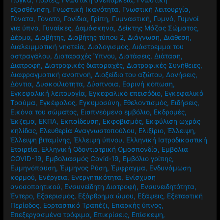
εξασθένηση
,
Γνωστική Ικανότητα
,
Γνωστική λειτουργία
,
Γόνατα
,
Γόνατο
,
Γονίδια
,
Γρίπη
,
Γυμναστική
,
Γυμνό
,
Γυμνοί
για ύπνο
,
Γυναίκες
,
Δαμάσκηνα
,
Δείκτης Μάζας Σώματος
,
Δέρμα
,
Διαβήτης
,
Διαβήτης τύπου 2
,
Διάγνωση
,
Διάθεση
,
Διαλειμματική νηστεία
,
Διαλογισμός
,
Διάστρεμμα του
αστραγάλου
,
Διαταραχές Ύπνου
,
Διατάσεις
,
Διάταση
,
Διατροφή
,
Διατροφικές διαταραχές
,
Διατροφικές Συνήθειες
,
Διαφραγματική αναπνοή
,
Διοξείδιο του αζώτου
,
Δονήσεις
,
Δόντια
,
Δυσκοιλιότητα
,
Δύσπνοια
,
Εαρινή κόπωση
,
Εγκεφαλική λειτουργία
,
Εγκεφαλικό επεισόδιο
,
Εγκεφαλικό
Τραύμα
,
Εγκέφαλος
,
Εγκυμοσύνη
,
Εθελοντισμός
,
Ειδήσεις
,
Εικόνα του σώματος
,
Εισπνεόμενο εμβόλιο
,
Εκδρομές
,
Έκζεμα
,
ΕΚΠΑ
,
Εκπαίδευση
,
Εκφοβισμός
,
Εκφύλιση ωχράς
κηλίδας
,
Ελευθερία Αναγνωστοπούλου
,
Ελιξίριο
,
Έλλειψη
,
Έλλειψη βιταμίνης
,
Έλλειψη ύπνου
,
Ελληνική Ιατροδικαστική
Εταιρεία
,
Ελληνική Οδοντιατρική Ομοσπονδία
,
Εμβόλια
COVID-19
,
Εμβολιασμός Covid-19
,
Εμβόλιο γρίπης
,
Εμμηνόπαυση
,
Έμμηνος Ρύση
,
Έμφραγμα
,
Ενδυνάμωση
κορμού
,
Ενέργεια
,
Ενεργητικότητα
,
Ενίσχυση
ανοσοποητικού
,
Ενσυνείδητη Διατροφή
,
Ενσυνειδητότητα
,
Έντερο
,
Εξαερισμός
,
Εξάρθρημα ώμου
,
Εξάψεις
,
Εξεταστική
Περίοδος
,
Εορταστικό Τραπέζι
,
Επαρκής ύπνος
,
Επεξεργασμένα τρόφιμα
,
Επικρίσεις
,
Επίσκεψη
,