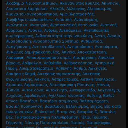
Ακαδημία Νευροεπιστημών
,
Ακανόνιστος κύκλος
,
Ακινησία
,
Ακουστικά βαρηκοΐας
,
Αλκοόλ
,
Αλλεργίες
,
Αλτρουισμός
,
Άμυνα του ανοσοποιητικού
,
Αμφιβληστροειδής
,
Αμφιβληστροειδοπάθειες
,
Ανακοπή
,
Ανακούφιση
,
Αναλγητικά
,
Αναπηρία
,
Αναπνευστική Λειτουργία
,
Αναπνοή
,
Ανάρρωση
,
Ανάσες
,
Άνδρες
,
Ανεπάρκεια
,
Ανεπιθύμητες
συμπεριφορές
,
Ανθεκτικότητα στην ινσουλίνη
,
Άνοια
,
Ανοσία
,
Ανοσοποίηση
,
Ανοσοποιητικό Σύστημα
,
Αντιβιοτικά
,
Αντιγήρανση
,
Αντικαταθλιπτικά
,
Αντιμετώπιση
,
Αντισώματα
,
Αντώνιος Δημητρακόπουλος
,
Άπνοια
,
Αποκατάσταση
,
Απόρριψη
,
Αποσυμφορητικό σπρέι
,
Αποτρίχωση
,
Απώλεια
βάρους
,
Αρθραλγία
,
Αρθρίτιδα
,
Αρθροσκόπηση
,
Αρτηριακή
Πίεση
,
Αρωματοθεραπεία
,
Ασθενής
,
Άσθμα
,
Ασκήσεις
,
Ασκήσεις Kegel
,
Ασκήσεις γυμναστικής
,
Ασκήσεις
ενδυνάμωσης
,
Άσκηση
,
Άσπρες τρίχες
,
Αστική ποδηλασία
,
Άτμισμα
,
Ατμόσφαιρα
,
Ατμοσφαιρική Ρύπανση
,
Ατονία
,
Αϋπνία
,
Αυτοεικόνα
,
Αυτοκίνητο
,
Αυτοφροντίδα
,
Αυχεναλγία
,
Αυχένας
,
Αφυδάτωση
,
Αχίλλειος τένοντας
,
Βullying
,
Βαθύς
ύπνος
,
Βακτήρια
,
Βακτήρια στομάχου
,
Βαλσαμόχορτο
,
Βασική προπόνηση
,
Βασιλικός
,
Βελονισμός
,
Βήχας
,
Βία κατά
των γυναικών
,
Βιοϊατρική
,
Βιταμίνες
,
Βιταμίνη D
,
Βιταμίνη
Β12
,
Γαστροοισοφαγική παλινδρόμηση
,
Γέλιο
,
Γεύματα
,
Γήρανση
,
Γιάννης Παπανικολάου
,
Γιατρός
,
Γιατροσόφια
,
Γιόγκα
,
Γιορτές
,
Γνωστική ανεπάρκεια
,
Γνωστική