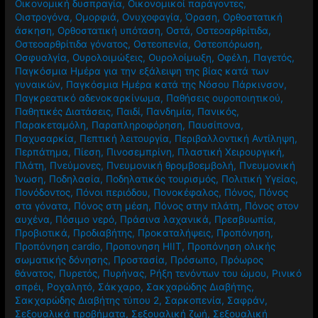
Οικονομική δυσπραγία
,
Οικονομικοί παράγοντες
,
Οιστρογόνα
,
Ομορφιά
,
Ονυχοφαγία
,
Όραση
,
Ορθοστατική
άσκηση
,
Ορθοστατική υπόταση
,
Οστά
,
Οστεοαρθρίτιδα
,
Οστεοαρθρίτιδα γόνατος
,
Οστεοπενία
,
Οστεοπόρωση
,
Οσφυαλγία
,
Ουρολοιμώξεις
,
Ουρολοίμωξη
,
Οφέλη
,
Παγετός
,
Παγκόσμια Ημέρα για την εξάλειψη της βίας κατά των
γυναικών
,
Παγκόσμια Ημέρα κατά της Νόσου Πάρκινσον
,
Παγκρεατικό αδενοκαρκίνωμα
,
Παθήσεις ουροποιητικού
,
Παθητικές Διατάσεις
,
Παιδί
,
Πανδημία
,
Πανικός
,
Παρακεταμόλη
,
Παραπληροφόρηση
,
Παυσίπονα
,
Παχυσαρκία
,
Πεπτική λειτουργία
,
Περιβαλλοντική Αντίληψη
,
Περπάτημα
,
Πίεση
,
Πινοσεμπρίνη
,
Πλαστική Χειρουργική
,
Πλάτη
,
Πνεύμονες
,
Πνευμονική θρομβοεμβολή
,
Πνευμονική
Ίνωση
,
Ποδηλασία
,
Ποδηλατικός τουρισμός
,
Πολιτική Υγείας
,
Πονόδοντος
,
Πόνοι περιόδου
,
Πονοκέφαλος
,
Πόνος
,
Πόνος
στα γόνατα
,
Πόνος στη μέση
,
Πόνος στην πλάτη
,
Πόνος στον
αυχένα
,
Πόσιμο νερό
,
Πράσινα λαχανικά
,
Πρεσβυωπία
,
Προβιοτικά
,
Προδιαβήτης
,
Προκαταλήψεις
,
Προπόνηση
,
Προπόνηση cardio
,
Προπονηση HIIT
,
Προπόνηση ολικής
σωματικής δόνησης
,
Προστασία
,
Πρόσωπο
,
Πρόωρος
θάνατος
,
Πυρετός
,
Πυρήνας
,
Ρήξη τενόντων του ώμου
,
Ρινικό
σπρέι
,
Ροχαλητό
,
Σάκχαρο
,
Σακχαρώδης Διαβήτης
,
Σακχαρώδης Διαβήτης τύπου 2
,
Σαρκοπενία
,
Σαφράν
,
Σεξουαλικά προβήματα
,
Σεξουαλική ζωή
,
Σεξουαλική