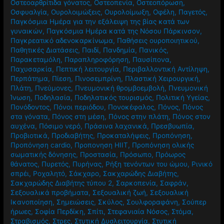
Οστεοαρθρίτιδα γόνατος
,
Οστεοπενία
,
Οστεοπόρωση
,
Οσφυαλγία
,
Ουρολοιμώξεις
,
Ουρολοίμωξη
,
Οφέλη
,
Παγετός
,
Παγκόσμια Ημέρα για την εξάλειψη της βίας κατά των
γυναικών
,
Παγκόσμια Ημέρα κατά της Νόσου Πάρκινσον
,
Παγκρεατικό αδενοκαρκίνωμα
,
Παθήσεις ουροποιητικού
,
Παθητικές Διατάσεις
,
Παιδί
,
Πανδημία
,
Πανικός
,
Παρακεταμόλη
,
Παραπληροφόρηση
,
Παυσίπονα
,
Παχυσαρκία
,
Πεπτική λειτουργία
,
Περιβαλλοντική Αντίληψη
,
Περπάτημα
,
Πίεση
,
Πινοσεμπρίνη
,
Πλαστική Χειρουργική
,
Πλάτη
,
Πνεύμονες
,
Πνευμονική θρομβοεμβολή
,
Πνευμονική
Ίνωση
,
Ποδηλασία
,
Ποδηλατικός τουρισμός
,
Πολιτική Υγείας
,
Πονόδοντος
,
Πόνοι περιόδου
,
Πονοκέφαλος
,
Πόνος
,
Πόνος
στα γόνατα
,
Πόνος στη μέση
,
Πόνος στην πλάτη
,
Πόνος στον
αυχένα
,
Πόσιμο νερό
,
Πράσινα λαχανικά
,
Πρεσβυωπία
,
Προβιοτικά
,
Προδιαβήτης
,
Προκαταλήψεις
,
Προπόνηση
,
Προπόνηση cardio
,
Προπονηση HIIT
,
Προπόνηση ολικής
σωματικής δόνησης
,
Προστασία
,
Πρόσωπο
,
Πρόωρος
θάνατος
,
Πυρετός
,
Πυρήνας
,
Ρήξη τενόντων του ώμου
,
Ρινικό
σπρέι
,
Ροχαλητό
,
Σάκχαρο
,
Σακχαρώδης Διαβήτης
,
Σακχαρώδης Διαβήτης τύπου 2
,
Σαρκοπενία
,
Σαφράν
,
Σεξουαλικά προβήματα
,
Σεξουαλική ζωή
,
Σεξουαλική
Ικανοποίηση
,
Σημειώσεις
,
Σκύλος
,
Σουλφοραφάνη
,
Σούπερ
ήρωες
,
Σοφία Περδίκη
,
Σπίτι
,
Στεφανιαία Νόσος
,
Στόμα
,
Στραβισμός
,
Στρες
,
Στυτική Δυσλειτουργία
,
Στυτική