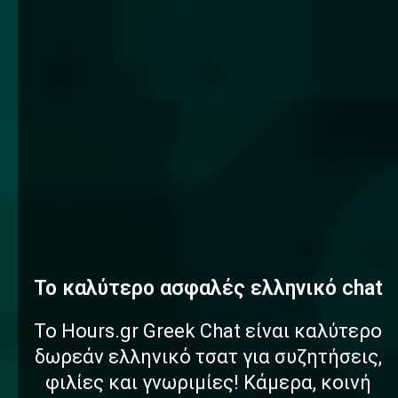
To καλύτερο
α
σ
φ
α
λ
έ
ς
ελληνικό chat
Το Hours.gr Greek Chat είναι καλύτερο
δωρεάν ελληνικό τσατ για συζητήσεις,
φιλίες και γνωριμίες! Κάμερα, κοινή