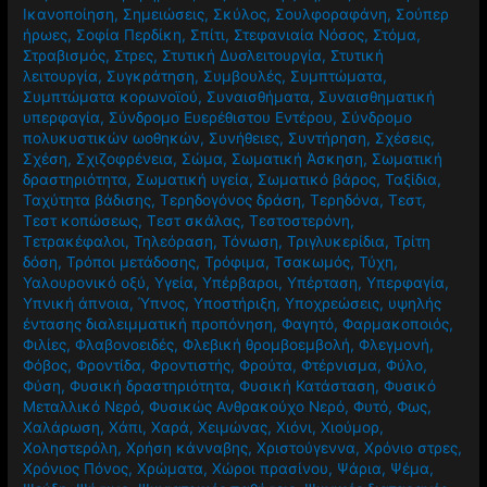
Ικανοποίηση
,
Σημειώσεις
,
Σκύλος
,
Σουλφοραφάνη
,
Σούπερ
ήρωες
,
Σοφία Περδίκη
,
Σπίτι
,
Στεφανιαία Νόσος
,
Στόμα
,
Στραβισμός
,
Στρες
,
Στυτική Δυσλειτουργία
,
Στυτική
λειτουργία
,
Συγκράτηση
,
Συμβουλές
,
Συμπτώματα
,
Συμπτώματα κορωνοϊού
,
Συναισθήματα
,
Συναισθηματική
υπερφαγία
,
Σύνδρομο Ευερέθιστου Εντέρου
,
Σύνδρομο
πολυκυστικών ωοθηκών
,
Συνήθειες
,
Συντήρηση
,
Σχέσεις
,
Σχέση
,
Σχιζοφρένεια
,
Σώμα
,
Σωματική Άσκηση
,
Σωματική
δραστηριότητα
,
Σωματική υγεία
,
Σωματικό βάρος
,
Ταξίδια
,
Ταχύτητα βάδισης
,
Τερηδογόνος δράση
,
Τερηδόνα
,
Τεστ
,
Τεστ κοπώσεως
,
Τεστ σκάλας
,
Τεστοστερόνη
,
Τετρακέφαλοι
,
Τηλεόραση
,
Τόνωση
,
Τριγλυκερίδια
,
Τρίτη
δόση
,
Τρόποι μετάδοσης
,
Τρόφιμα
,
Τσακωμός
,
Τύχη
,
Υαλουρονικό οξύ
,
Υγεία
,
Υπέρβαροι
,
Υπέρταση
,
Υπερφαγία
,
Υπνική άπνοια
,
Ύπνος
,
Υποστήριξη
,
Υποχρεώσεις
,
υψηλής
έντασης διαλειμματική προπόνηση
,
Φαγητό
,
Φαρμακοποιός
,
Φιλίες
,
Φλαβονοειδές
,
Φλεβική θρομβοεμβολή
,
Φλεγμονή
,
Φόβος
,
Φροντίδα
,
Φροντιστής
,
Φρούτα
,
Φτέρνισμα
,
Φύλο
,
Φύση
,
Φυσική δραστηριότητα
,
Φυσική Κατάσταση
,
Φυσικό
Μεταλλικό Νερό
,
Φυσικώς Ανθρακούχο Νερό
,
Φυτό
,
Φως
,
Χαλάρωση
,
Χάπι
,
Χαρά
,
Χειμώνας
,
Χιόνι
,
Χιούμορ
,
Χοληστερόλη
,
Χρήση κάνναβης
,
Χριστούγεννα
,
Χρόνιο στρες
,
Χρόνιος Πόνος
,
Χρώματα
,
Χώροι πρασίνου
,
Ψάρια
,
Ψέμα
,