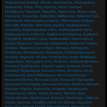
Ηλεκτρονικό τσιγάρο
,
Ηλικία
,
Ηλικιωμένοι
,
Ηλικιωμένος
,
Ημικρανία
,
Ήπαρ
,
Ήπια άσκηση
,
Ήπια Γνωστική
Εξασθένιση
,
Θεραπεία
,
Θερμίδες
,
Θερμότητα
,
Θέσεις yoga
,
Ινσουλίνη
,
Ισορροπία
,
Καβγάδες
,
Καθήκοντα
,
Καθιστική ζωή
,
Καινοτομία
,
Κακοποίηση γυναικών
,
Κακοποίηση παιδιών
,
Κάνναβη
,
Καούρες
,
Κάπνισμα
,
Καρδιά
,
Καρδιαγγειακά
νοσήματα
,
Καρδιαγγειακές νόσοι
,
Καρδιαγγειακή νόσος
,
Καρδιαγγειακός κίνδυνος
,
Καρδιακή ανεπάρκεια
,
Καρδιακή
Προσβολή
,
Καρδιακή υγεία
,
Καρδιοπαθείς
,
Καρκινογόνες
ουσίες
,
Καρκίνος
,
Καρκίνος παγκρέατος
,
Καρκίνος Παχέος
Εντέρου
,
Καρκίνος του εντέρου
,
Κάταγμα
,
Κατάγματα
,
Κατάθλιψη
,
Κατανάλωση
,
Κατανόηση
,
Καταστροφολογικά
σενάρια
,
Κάψουλα
,
Κέντρα Υποστήριξης Ακοής Θεοδώρου
,
Κεφαλαλγία
,
Κηπουρική
,
Κιλά
,
Κίνδυνος
,
Κίνδυνος θανάτου
,
Κινητικά Προβλήματα
,
κλειστοί χώροι
,
Κνησμός
,
Κοιλιά
,
Κοιλιακή Παχυσαρκία
,
Κοιλιακό Λίπος
,
Κοιλιακοί
,
Κοινά
συμπτώματα
,
Κοινό διάστρεμμα
,
Κοινό κρυολόγημα
,
Κοινωνικά δίκτυα
,
Κοινωνική ζωή
,
Κοινωνική Προσφορά
,
Κοινωνική Υποστήριξη
,
Κοινωνικοποίηση
,
Κοκαϊνη
,
Κόπωση
,
Κορίτσια
,
Κορμός
,
Κορωνοϊός
,
Κούραση
,
Κουρκουμάς
,
Κουρκουμίνη
,
Κρέας
,
Κρίση πανικού
,
Κριτική
,
Κρύο
,
Κρυολιπόλυση
,
Κρυολόγημα
,
Κυκλική Προπόνηση
,
Λεβάντα
,
Λέιζερ
,
Λίμπιντο
,
Λιπώδης νόσος του ήπατος
,
Λοιμώξεις
πνεύμονα
,
Μακρά COVID
,
Μακροβιότητα
,
Μακροζωία
,