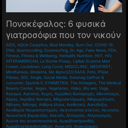
Πονοκέφαλος: 6 φυσικά
γιατροσόφια που τον νικούν
AIDS
,
AQUA Carpatica
,
Blue Monday
,
Burn Out
,
COVID-19
,
DNA
,
doomscrolling
,
Doomsurfing
,
Dr. Age
,
Fake News
,
FDA
,
Fitness
,
Fitness & Wellbeing
,
Herbalife Nutrition
,
HIIT
,
HIV
,
INTERAMERICAN
,
La Roche-Posay
,
Lipikar Eczema Med
Cream
,
Lockdown
,
Long Covid
,
MEDICLINIC
,
MEDIFIRST
,
Mindfulness
,
Moderna
,
Mε ΦροντίΖΩ ΚΑΛΑ
,
Pets
,
Pfizer
,
Pilates
,
SEX
,
Single
,
Social Media
,
Solumag Saffron &
curcumin
,
Sputnik-V
,
SYMMETRIA
,
The Antiagers
,
The Medical
Beauty Center
,
Vegan
,
Vegetarian
,
Video
,
Wu wei
,
Yoga
,
Άγγιγμα
,
Αγκαλιά
,
Άγχος
,
Αγχώδεις διαταραχές
,
Αδυνάτισμα
,
Αέρας
,
Αερόβια Άσκηση
,
Αθηροσκλήρωση
,
Αθηρωμάτωση
,
Άθληση
,
Άθληψη
,
Αιθέρια έλαια
,
Αισθητική
,
Αισιοδοξία
,
Ακαδημία Νευροεπιστημών
,
Ακανόνιστος κύκλος
,
Ακινησία
,
Ακουστικά βαρηκοΐας
,
Αλκοόλ
,
Αλλεργίες
,
Αλτρουισμός
,
Άμυνα του ανοσοποιητικού
,
Αμφιβληστροειδής
,
Αμφιβληστροειδοπάθειες
,
Ανακοπή
,
Ανακούφιση
,