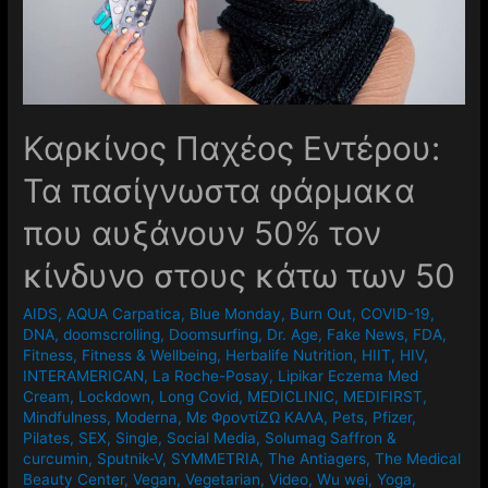
Καρκίνος Παχέος Εντέρου:
Τα πασίγνωστα φάρμακα
που αυξάνουν 50% τον
κίνδυνο στους κάτω των 50
AIDS
,
AQUA Carpatica
,
Blue Monday
,
Burn Out
,
COVID-19
,
DNA
,
doomscrolling
,
Doomsurfing
,
Dr. Age
,
Fake News
,
FDA
,
Fitness
,
Fitness & Wellbeing
,
Herbalife Nutrition
,
HIIT
,
HIV
,
INTERAMERICAN
,
La Roche-Posay
,
Lipikar Eczema Med
Cream
,
Lockdown
,
Long Covid
,
MEDICLINIC
,
MEDIFIRST
,
Mindfulness
,
Moderna
,
Mε ΦροντίΖΩ ΚΑΛΑ
,
Pets
,
Pfizer
,
Pilates
,
SEX
,
Single
,
Social Media
,
Solumag Saffron &
curcumin
,
Sputnik-V
,
SYMMETRIA
,
The Antiagers
,
The Medical
Beauty Center
,
Vegan
,
Vegetarian
,
Video
,
Wu wei
,
Yoga
,