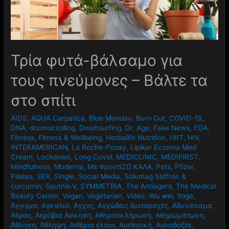
Τρία φυτά-βάλσαμο για
τους πνεύμονες – Βάλτε τα
στο σπίτι
AIDS
,
AQUA Carpatica
,
Blue Monday
,
Burn Out
,
COVID-19
,
DNA
,
doomscrolling
,
Doomsurfing
,
Dr. Age
,
Fake News
,
FDA
,
Fitness
,
Fitness & Wellbeing
,
Herbalife Nutrition
,
HIIT
,
HIV
,
INTERAMERICAN
,
La Roche-Posay
,
Lipikar Eczema Med
Cream
,
Lockdown
,
Long Covid
,
MEDICLINIC
,
MEDIFIRST
,
Mindfulness
,
Moderna
,
Mε ΦροντίΖΩ ΚΑΛΑ
,
Pets
,
Pfizer
,
Pilates
,
SEX
,
Single
,
Social Media
,
Solumag Saffron &
curcumin
,
Sputnik-V
,
SYMMETRIA
,
The Antiagers
,
The Medical
Beauty Center
,
Vegan
,
Vegetarian
,
Video
,
Wu wei
,
Yoga
,
Άγγιγμα
,
Αγκαλιά
,
Άγχος
,
Αγχώδεις διαταραχές
,
Αδυνάτισμα
,
Αέρας
,
Αερόβια Άσκηση
,
Αθηροσκλήρωση
,
Αθηρωμάτωση
,
Άθληση
,
Άθληψη
,
Αιθέρια έλαια
,
Αισθητική
,
Αισιοδοξία
,