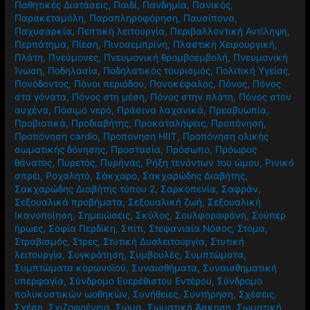
Παθητικές Διατάσεις
,
Παιδί
,
Πανδημία
,
Πανικός
,
Παρακεταμόλη
,
Παραπληροφόρηση
,
Παυσίπονα
,
Παχυσαρκία
,
Πεπτική λειτουργία
,
Περιβαλλοντική Αντίληψη
,
Περπάτημα
,
Πίεση
,
Πινοσεμπρίνη
,
Πλαστική Χειρουργική
,
Πλάτη
,
Πνεύμονες
,
Πνευμονική θρομβοεμβολή
,
Πνευμονική
Ίνωση
,
Ποδηλασία
,
Ποδηλατικός τουρισμός
,
Πολιτική Υγείας
,
Πονόδοντος
,
Πόνοι περιόδου
,
Πονοκέφαλος
,
Πόνος
,
Πόνος
στα γόνατα
,
Πόνος στη μέση
,
Πόνος στην πλάτη
,
Πόνος στον
αυχένα
,
Πόσιμο νερό
,
Πράσινα λαχανικά
,
Πρεσβυωπία
,
Προβιοτικά
,
Προδιαβήτης
,
Προκαταλήψεις
,
Προπόνηση
,
Προπόνηση cardio
,
Προπονηση HIIT
,
Προπόνηση ολικής
σωματικής δόνησης
,
Προστασία
,
Πρόσωπο
,
Πρόωρος
θάνατος
,
Πυρετός
,
Πυρήνας
,
Ρήξη τενόντων του ώμου
,
Ρινικό
σπρέι
,
Ροχαλητό
,
Σάκχαρο
,
Σακχαρώδης Διαβήτης
,
Σακχαρώδης Διαβήτης τύπου 2
,
Σαρκοπενία
,
Σαφράν
,
Σεξουαλικά προβήματα
,
Σεξουαλική ζωή
,
Σεξουαλική
Ικανοποίηση
,
Σημειώσεις
,
Σκύλος
,
Σουλφοραφάνη
,
Σούπερ
ήρωες
,
Σοφία Περδίκη
,
Σπίτι
,
Στεφανιαία Νόσος
,
Στόμα
,
Στραβισμός
,
Στρες
,
Στυτική Δυσλειτουργία
,
Στυτική
λειτουργία
,
Συγκράτηση
,
Συμβουλές
,
Συμπτώματα
,
Συμπτώματα κορωνοϊού
,
Συναισθήματα
,
Συναισθηματική
υπερφαγία
,
Σύνδρομο Ευερέθιστου Εντέρου
,
Σύνδρομο
πολυκυστικών ωοθηκών
,
Συνήθειες
,
Συντήρηση
,
Σχέσεις
,
Σχέση
,
Σχιζοφρένεια
,
Σώμα
,
Σωματική Άσκηση
,
Σωματική