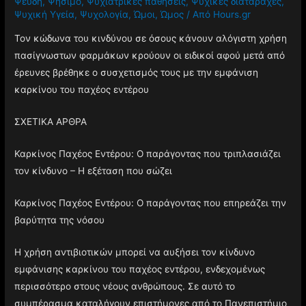
Ψεύδη
,
Ψήσιμο
,
Ψυχιατρικές παθήσεις
,
Ψυχικές διαταραχές
,
Ψυχική Υγεία
,
Ψυχολογία
,
Ώμοι
,
Ώμος
/ Από
Hours.gr
Τον κώδωνα του κινδύνου σε όσους κάνουν αλόγιστη χρήση
πασίγνωστων φαρμάκων κρούουν οι ειδικοί αφού μετά από
έρευνες βρέθηκε ο συσχετισμός τους με την εμφάνιση
καρκίνου του παχέος εντέρου
ΣΧΕΤΙΚΑ ΑΡΘΡΑ
Καρκίνος Παχέος Εντέρου: Ο παράγοντας που τριπλασιάζει
τον κίνδυνο – Η εξέταση που σώζει
Καρκίνος Παχέος Εντέρου: Ο παράγοντας που επηρεάζει την
βαρύτητα της νόσου
Η χρήση αντιβιοτικών μπορεί να αυξήσει τον κίνδυνο
εμφάνισης καρκίνου του παχέος εντέρου, ενδεχομένως
περισσότερο στους νέους ανθρώπους. Σε αυτό το
συμπέρασμα καταλήγουν επιστήμονες από το Πανεπιστήμιο