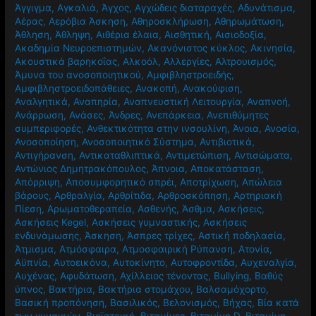
Άγγιγμα
,
Αγκαλιά
,
Άγχος
,
Αγχώδεις διαταραχές
,
Αδυνάτισμα
,
Αέρας
,
Αερόβια Άσκηση
,
Αθηροσκλήρωση
,
Αθηρωμάτωση
,
Άθληση
,
Άθληψη
,
Αιθέρια έλαια
,
Αισθητική
,
Αισιοδοξία
,
Ακαδημία Νευροεπιστημών
,
Ακανόνιστος κύκλος
,
Ακινησία
,
Ακουστικά βαρηκοΐας
,
Αλκοόλ
,
Αλλεργίες
,
Αλτρουισμός
,
Άμυνα του ανοσοποιητικού
,
Αμφιβληστροειδής
,
Αμφιβληστροειδοπάθειες
,
Ανακοπή
,
Ανακούφιση
,
Αναλγητικά
,
Αναπηρία
,
Αναπνευστική Λειτουργία
,
Αναπνοή
,
Ανάρρωση
,
Ανάσες
,
Άνδρες
,
Ανεπάρκεια
,
Ανεπιθύμητες
συμπεριφορές
,
Ανθεκτικότητα στην ινσουλίνη
,
Άνοια
,
Ανοσία
,
Ανοσοποίηση
,
Ανοσοποιητικό Σύστημα
,
Αντιβιοτικά
,
Αντιγήρανση
,
Αντικαταθλιπτικά
,
Αντιμετώπιση
,
Αντισώματα
,
Αντώνιος Δημητρακόπουλος
,
Άπνοια
,
Αποκατάσταση
,
Απόρριψη
,
Αποσυμφορητικό σπρέι
,
Αποτρίχωση
,
Απώλεια
βάρους
,
Αρθραλγία
,
Αρθρίτιδα
,
Αρθροσκόπηση
,
Αρτηριακή
Πίεση
,
Αρωματοθεραπεία
,
Ασθενής
,
Άσθμα
,
Ασκήσεις
,
Ασκήσεις Kegel
,
Ασκήσεις γυμναστικής
,
Ασκήσεις
ενδυνάμωσης
,
Άσκηση
,
Άσπρες τρίχες
,
Αστική ποδηλασία
,
Άτμισμα
,
Ατμόσφαιρα
,
Ατμοσφαιρική Ρύπανση
,
Ατονία
,
Αϋπνία
,
Αυτοεικόνα
,
Αυτοκίνητο
,
Αυτοφροντίδα
,
Αυχεναλγία
,
Αυχένας
,
Αφυδάτωση
,
Αχίλλειος τένοντας
,
Βullying
,
Βαθύς
ύπνος
,
Βακτήρια
,
Βακτήρια στομάχου
,
Βαλσαμόχορτο
,
Βασική προπόνηση
,
Βασιλικός
,
Βελονισμός
,
Βήχας
,
Βία κατά
των γυναικών
,
Βιοϊατρική
,
Βιταμίνες
,
Βιταμίνη D
,
Βιταμίνη