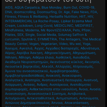
AIDS
,
AQUA Carpatica
,
Blue Monday
,
Burn Out
,
COVID-19
,
DNA
,
doomscrolling
,
Doomsurfing
,
Dr. Age
,
Fake News
,
FDA
,
Fitness
,
Fitness & Wellbeing
,
Herbalife Nutrition
,
HIIT
,
HIV
,
INTERAMERICAN
,
La Roche-Posay
,
Lipikar Eczema Med
Cream
,
Lockdown
,
Long Covid
,
MEDICLINIC
,
MEDIFIRST
,
Mindfulness
,
Moderna
,
Mε ΦροντίΖΩ ΚΑΛΑ
,
Pets
,
Pfizer
,
Pilates
,
SEX
,
Single
,
Social Media
,
Solumag Saffron &
curcumin
,
Sputnik-V
,
SYMMETRIA
,
The Antiagers
,
The Medical
Beauty Center
,
Vegan
,
Vegetarian
,
Video
,
Wu wei
,
Yoga
,
Άγγιγμα
,
Αγκαλιά
,
Άγχος
,
Αγχώδεις διαταραχές
,
Αδυνάτισμα
,
Αέρας
,
Αερόβια Άσκηση
,
Αθηροσκλήρωση
,
Αθηρωμάτωση
,
Άθληση
,
Άθληψη
,
Αιθέρια έλαια
,
Αισθητική
,
Αισιοδοξία
,
Ακαδημία Νευροεπιστημών
,
Ακανόνιστος κύκλος
,
Ακινησία
,
Ακουστικά βαρηκοΐας
,
Αλκοόλ
,
Αλλεργίες
,
Αλτρουισμός
,
Άμυνα του ανοσοποιητικού
,
Αμφιβληστροειδής
,
Αμφιβληστροειδοπάθειες
,
Ανακοπή
,
Ανακούφιση
,
Αναλγητικά
,
Αναπηρία
,
Αναπνευστική Λειτουργία
,
Αναπνοή
,
Ανάρρωση
,
Ανάσες
,
Άνδρες
,
Ανεπάρκεια
,
Ανεπιθύμητες
συμπεριφορές
,
Ανθεκτικότητα στην ινσουλίνη
,
Άνοια
,
Ανοσία
,
Ανοσοποίηση
,
Ανοσοποιητικό Σύστημα
,
Αντιβιοτικά
,
Αντιγήρανση
,
Αντικαταθλιπτικά
,
Αντιμετώπιση
,
Αντισώματα
,
Αντώνιος Δημητρακόπουλος
,
Άπνοια
,
Αποκατάσταση
,