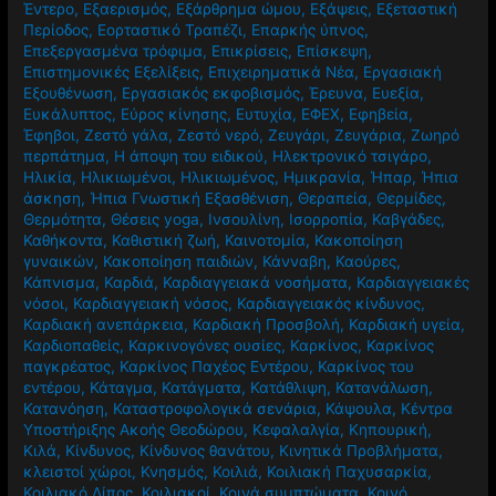
Έντερο
,
Εξαερισμός
,
Εξάρθρημα ώμου
,
Εξάψεις
,
Εξεταστική
Περίοδος
,
Εορταστικό Τραπέζι
,
Επαρκής ύπνος
,
Επεξεργασμένα τρόφιμα
,
Επικρίσεις
,
Επίσκεψη
,
Επιστημονικές Εξελίξεις
,
Επιχειρηματικά Νέα
,
Εργασιακή
Εξουθένωση
,
Εργασιακός εκφοβισμός
,
Έρευνα
,
Ευεξία
,
Ευκάλυπτος
,
Εύρος κίνησης
,
Ευτυχία
,
ΕΦΕΧ
,
Εφηβεία
,
Έφηβοι
,
Ζεστό γάλα
,
Ζεστό νερό
,
Ζευγάρι
,
Ζευγάρια
,
Ζωηρό
περπάτημα
,
Η άποψη του ειδικού
,
Ηλεκτρονικό τσιγάρο
,
Ηλικία
,
Ηλικιωμένοι
,
Ηλικιωμένος
,
Ημικρανία
,
Ήπαρ
,
Ήπια
άσκηση
,
Ήπια Γνωστική Εξασθένιση
,
Θεραπεία
,
Θερμίδες
,
Θερμότητα
,
Θέσεις yoga
,
Ινσουλίνη
,
Ισορροπία
,
Καβγάδες
,
Καθήκοντα
,
Καθιστική ζωή
,
Καινοτομία
,
Κακοποίηση
γυναικών
,
Κακοποίηση παιδιών
,
Κάνναβη
,
Καούρες
,
Κάπνισμα
,
Καρδιά
,
Καρδιαγγειακά νοσήματα
,
Καρδιαγγειακές
νόσοι
,
Καρδιαγγειακή νόσος
,
Καρδιαγγειακός κίνδυνος
,
Καρδιακή ανεπάρκεια
,
Καρδιακή Προσβολή
,
Καρδιακή υγεία
,
Καρδιοπαθείς
,
Καρκινογόνες ουσίες
,
Καρκίνος
,
Καρκίνος
παγκρέατος
,
Καρκίνος Παχέος Εντέρου
,
Καρκίνος του
εντέρου
,
Κάταγμα
,
Κατάγματα
,
Κατάθλιψη
,
Κατανάλωση
,
Κατανόηση
,
Καταστροφολογικά σενάρια
,
Κάψουλα
,
Κέντρα
Υποστήριξης Ακοής Θεοδώρου
,
Κεφαλαλγία
,
Κηπουρική
,
Κιλά
,
Κίνδυνος
,
Κίνδυνος θανάτου
,
Κινητικά Προβλήματα
,
κλειστοί χώροι
,
Κνησμός
,
Κοιλιά
,
Κοιλιακή Παχυσαρκία
,
Κοιλιακό Λίπος
,
Κοιλιακοί
,
Κοινά συμπτώματα
,
Κοινό