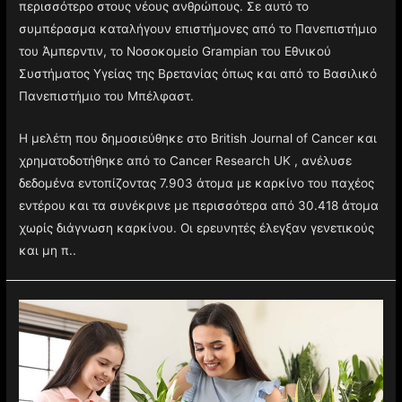
περισσότερο στους νέους ανθρώπους. Σε αυτό το
συμπέρασμα καταλήγουν επιστήμονες από το Πανεπιστήμιο
του Άμπερντιν, το Νοσοκομείο Grampian του Εθνικού
Συστήματος Υγείας της Βρετανίας όπως και από το Βασιλικό
Πανεπιστήμιο του Μπέλφαστ.
Η μελέτη που δημοσιεύθηκε στο British Journal of Cancer και
χρηματοδοτήθηκε από το Cancer Research UK , ανέλυσε
δεδομένα εντοπίζοντας 7.903 άτομα με καρκίνο του παχέος
εντέρου και τα συνέκρινε με περισσότερα από 30.418 άτομα
χωρίς διάγνωση καρκίνου. Οι ερευνητές έλεγξαν γενετικούς
και μη π..