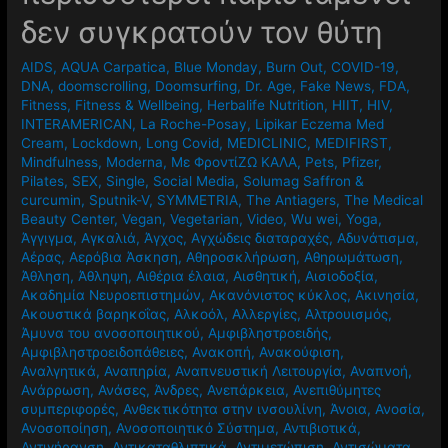
δεν συγκρατούν τον θύτη
AIDS
,
AQUA Carpatica
,
Blue Monday
,
Burn Out
,
COVID-19
,
DNA
,
doomscrolling
,
Doomsurfing
,
Dr. Age
,
Fake News
,
FDA
,
Fitness
,
Fitness & Wellbeing
,
Herbalife Nutrition
,
HIIT
,
HIV
,
INTERAMERICAN
,
La Roche-Posay
,
Lipikar Eczema Med
Cream
,
Lockdown
,
Long Covid
,
MEDICLINIC
,
MEDIFIRST
,
Mindfulness
,
Moderna
,
Mε ΦροντίΖΩ ΚΑΛΑ
,
Pets
,
Pfizer
,
Pilates
,
SEX
,
Single
,
Social Media
,
Solumag Saffron &
curcumin
,
Sputnik-V
,
SYMMETRIA
,
The Antiagers
,
The Medical
Beauty Center
,
Vegan
,
Vegetarian
,
Video
,
Wu wei
,
Yoga
,
Άγγιγμα
,
Αγκαλιά
,
Άγχος
,
Αγχώδεις διαταραχές
,
Αδυνάτισμα
,
Αέρας
,
Αερόβια Άσκηση
,
Αθηροσκλήρωση
,
Αθηρωμάτωση
,
Άθληση
,
Άθληψη
,
Αιθέρια έλαια
,
Αισθητική
,
Αισιοδοξία
,
Ακαδημία Νευροεπιστημών
,
Ακανόνιστος κύκλος
,
Ακινησία
,
Ακουστικά βαρηκοΐας
,
Αλκοόλ
,
Αλλεργίες
,
Αλτρουισμός
,
Άμυνα του ανοσοποιητικού
,
Αμφιβληστροειδής
,
Αμφιβληστροειδοπάθειες
,
Ανακοπή
,
Ανακούφιση
,
Αναλγητικά
,
Αναπηρία
,
Αναπνευστική Λειτουργία
,
Αναπνοή
,
Ανάρρωση
,
Ανάσες
,
Άνδρες
,
Ανεπάρκεια
,
Ανεπιθύμητες
συμπεριφορές
,
Ανθεκτικότητα στην ινσουλίνη
,
Άνοια
,
Ανοσία
,
Ανοσοποίηση
,
Ανοσοποιητικό Σύστημα
,
Αντιβιοτικά
,
Αντιγήρανση
,
Αντικαταθλιπτικά
,
Αντιμετώπιση
,
Αντισώματα
,