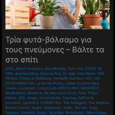
Τρία φυτά-βάλσαμο για
τους πνεύμονες – Βάλτε τα
στο σπίτι
AIDS
,
AQUA Carpatica
,
Blue Monday
,
Burn Out
,
COVID-19
,
DNA
,
doomscrolling
,
Doomsurfing
,
Dr. Age
,
Fake News
,
FDA
,
Fitness
,
Fitness & Wellbeing
,
Herbalife Nutrition
,
HIIT
,
HIV
,
INTERAMERICAN
,
La Roche-Posay
,
Lipikar Eczema Med
Cream
,
Lockdown
,
Long Covid
,
MEDICLINIC
,
MEDIFIRST
,
Mindfulness
,
Moderna
,
Mε ΦροντίΖΩ ΚΑΛΑ
,
Pets
,
Pfizer
,
Pilates
,
SEX
,
Single
,
Social Media
,
Solumag Saffron &
curcumin
,
Sputnik-V
,
SYMMETRIA
,
The Antiagers
,
The Medical
Beauty Center
,
Vegan
,
Vegetarian
,
Video
,
Wu wei
,
Yoga
,
Άγγιγμα
,
Αγκαλιά
,
Άγχος
,
Αγχώδεις διαταραχές
,
Αδυνάτισμα
,