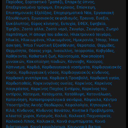
Περίοδος
,
Εορταστικό Τραπέζι
,
Επαρκής ύπνος
,
Επεξεργασμένα τρόφιμα
,
Επικρίσεις
,
Επίσκεψη
,
Επιστημονικές Εξελίξεις
,
Επιχειρηματικά Νέα
,
Εργασιακή
Εξουθένωση
,
Εργασιακός εκφοβισμός
,
Έρευνα
,
Ευεξία
,
Ευκάλυπτος
,
Εύρος κίνησης
,
Ευτυχία
,
ΕΦΕΧ
,
Εφηβεία
,
Έφηβοι
,
Ζεστό γάλα
,
Ζεστό νερό
,
Ζευγάρι
,
Ζευγάρια
,
Ζωηρό
περπάτημα
,
Η άποψη του ειδικού
,
Ηλεκτρονικό τσιγάρο
,
Ηλικία
,
Ηλικιωμένοι
,
Ηλικιωμένος
,
Ημικρανία
,
Ήπαρ
,
Ήπια
άσκηση
,
Ήπια Γνωστική Εξασθένιση
,
Θεραπεία
,
Θερμίδες
,
Θερμότητα
,
Θέσεις yoga
,
Ινσουλίνη
,
Ισορροπία
,
Καβγάδες
,
Καθήκοντα
,
Καθιστική ζωή
,
Καινοτομία
,
Κακοποίηση
γυναικών
,
Κακοποίηση παιδιών
,
Κάνναβη
,
Καούρες
,
Κάπνισμα
,
Καρδιά
,
Καρδιαγγειακά νοσήματα
,
Καρδιαγγειακές
νόσοι
,
Καρδιαγγειακή νόσος
,
Καρδιαγγειακός κίνδυνος
,
Καρδιακή ανεπάρκεια
,
Καρδιακή Προσβολή
,
Καρδιακή υγεία
,
Καρδιοπαθείς
,
Καρκινογόνες ουσίες
,
Καρκίνος
,
Καρκίνος
παγκρέατος
,
Καρκίνος Παχέος Εντέρου
,
Καρκίνος του
εντέρου
,
Κάταγμα
,
Κατάγματα
,
Κατάθλιψη
,
Κατανάλωση
,
Κατανόηση
,
Καταστροφολογικά σενάρια
,
Κάψουλα
,
Κέντρα
Υποστήριξης Ακοής Θεοδώρου
,
Κεφαλαλγία
,
Κηπουρική
,
Κιλά
,
Κίνδυνος
,
Κίνδυνος θανάτου
,
Κινητικά Προβλήματα
,
κλειστοί χώροι
,
Κνησμός
,
Κοιλιά
,
Κοιλιακή Παχυσαρκία
,
Κοιλιακό Λίπος
,
Κοιλιακοί
,
Κοινά συμπτώματα
,
Κοινό
διάστρεμμα
,
Κοινό κρυολόγημα
,
Κοινωνικά δίκτυα
,