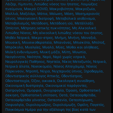
Λέιζερ
,
Λίμπιντο
,
Λιπώδης νόσος του ήπατος
,
Λοιμώξεις
πνεύμονα
,
Μακρά COVID
,
Μακροβιότητα
,
Μακροζωία
,
Μαλλιά
,
Μαξιλάρι
,
Μάτια
,
Μείωση
,
Μέση
,
Μεσημεριανός
ύπνος
,
Μεσογειακή διατροφή
,
Μεταβολικά ισοδύναμα
,
Μεταβολισμός
,
Μετάδοση
,
Μετάδοση ιού
,
Μετάλλαξη
Omicron
,
Μέτρηση οστικής πυκνότητας
,
Μη Αλκοολική
Λιπώδης Νόσος
,
Μη αλκοολική λιπώδης νόσου του ήπατος
,
Μηδέν Νιτρικά
,
Μικρο-στρες
,
Μνήμη
,
Μνήνη
,
Μοναξιά
,
Μουσική
,
Μουσικοθεραπεία
,
Μπανάνες
,
Μπισκότα
,
Μπότοξ
,
Μπρόκολο
,
Μυαλγίες
,
Μυαλό
,
Μύες
,
Μύθοι και αλήθειες
,
Μυϊκή ενδυνάμωση
,
Μυική μάζα
,
Μύτη
,
Μυωπία
,
Νεογέννητα
,
Νεότητα
,
Νερό
,
Νερό χωρίς νιτρικά
,
Νευρολογικές Παθήσεις
,
Νηστεία
,
Νίκος Μεταξωτός
,
Νιτρικά
,
Νιτρικά άλατα
,
Νοσοκομείο
,
Νόσος Αλτσχάιμερ
,
Νόσος
Πάρκινσον
,
Ντροπή
,
Νύχια
,
Νυχτερινός ύπνος
,
Ξηροδερμία
,
Οδοντιατρικός σύλλογος Αττικής
,
Οδοντίατρος
,
Οδοντοστοιχία
,
Όζον
,
οικιακά
,
Οικολογική συνείδηση
,
Οικονομική δυσπραγία
,
Οικονομικοί παράγοντες
,
Οιστρογόνα
,
Ομορφιά
,
Ονυχοφαγία
,
Όραση
,
Ορθοστατική
άσκηση
,
Ορθοστατική υπόταση
,
Οστά
,
Οστεοαρθρίτιδα
,
Οστεοαρθρίτιδα γόνατος
,
Οστεοπενία
,
Οστεοπόρωση
,
Οσφυαλγία
,
Ουρολοιμώξεις
,
Ουρολοίμωξη
,
Οφέλη
,
Παγετός
,
Παγκόσμια Ημέρα για την εξάλειψη της βίας κατά των