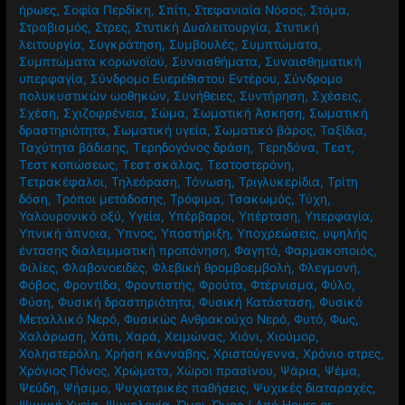
ήρωες
,
Σοφία Περδίκη
,
Σπίτι
,
Στεφανιαία Νόσος
,
Στόμα
,
Στραβισμός
,
Στρες
,
Στυτική Δυσλειτουργία
,
Στυτική
λειτουργία
,
Συγκράτηση
,
Συμβουλές
,
Συμπτώματα
,
Συμπτώματα κορωνοϊού
,
Συναισθήματα
,
Συναισθηματική
υπερφαγία
,
Σύνδρομο Ευερέθιστου Εντέρου
,
Σύνδρομο
πολυκυστικών ωοθηκών
,
Συνήθειες
,
Συντήρηση
,
Σχέσεις
,
Σχέση
,
Σχιζοφρένεια
,
Σώμα
,
Σωματική Άσκηση
,
Σωματική
δραστηριότητα
,
Σωματική υγεία
,
Σωματικό βάρος
,
Ταξίδια
,
Ταχύτητα βάδισης
,
Τερηδογόνος δράση
,
Τερηδόνα
,
Τεστ
,
Τεστ κοπώσεως
,
Τεστ σκάλας
,
Τεστοστερόνη
,
Τετρακέφαλοι
,
Τηλεόραση
,
Τόνωση
,
Τριγλυκερίδια
,
Τρίτη
δόση
,
Τρόποι μετάδοσης
,
Τρόφιμα
,
Τσακωμός
,
Τύχη
,
Υαλουρονικό οξύ
,
Υγεία
,
Υπέρβαροι
,
Υπέρταση
,
Υπερφαγία
,
Υπνική άπνοια
,
Ύπνος
,
Υποστήριξη
,
Υποχρεώσεις
,
υψηλής
έντασης διαλειμματική προπόνηση
,
Φαγητό
,
Φαρμακοποιός
,
Φιλίες
,
Φλαβονοειδές
,
Φλεβική θρομβοεμβολή
,
Φλεγμονή
,
Φόβος
,
Φροντίδα
,
Φροντιστής
,
Φρούτα
,
Φτέρνισμα
,
Φύλο
,
Φύση
,
Φυσική δραστηριότητα
,
Φυσική Κατάσταση
,
Φυσικό
Μεταλλικό Νερό
,
Φυσικώς Ανθρακούχο Νερό
,
Φυτό
,
Φως
,
Χαλάρωση
,
Χάπι
,
Χαρά
,
Χειμώνας
,
Χιόνι
,
Χιούμορ
,
Χοληστερόλη
,
Χρήση κάνναβης
,
Χριστούγεννα
,
Χρόνιο στρες
,
Χρόνιος Πόνος
,
Χρώματα
,
Χώροι πρασίνου
,
Ψάρια
,
Ψέμα
,
Ψεύδη
,
Ψήσιμο
,
Ψυχιατρικές παθήσεις
,
Ψυχικές διαταραχές
,
Ψυχική Υγεία
,
Ψυχολογία
,
Ώμοι
,
Ώμος
/ Από
Hours.gr