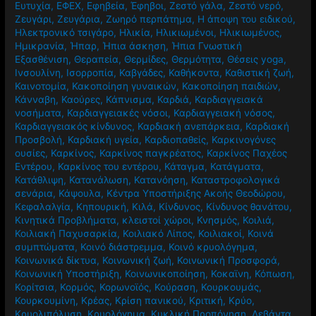
Ευτυχία
,
ΕΦΕΧ
,
Εφηβεία
,
Έφηβοι
,
Ζεστό γάλα
,
Ζεστό νερό
,
Ζευγάρι
,
Ζευγάρια
,
Ζωηρό περπάτημα
,
Η άποψη του ειδικού
,
Ηλεκτρονικό τσιγάρο
,
Ηλικία
,
Ηλικιωμένοι
,
Ηλικιωμένος
,
Ημικρανία
,
Ήπαρ
,
Ήπια άσκηση
,
Ήπια Γνωστική
Εξασθένιση
,
Θεραπεία
,
Θερμίδες
,
Θερμότητα
,
Θέσεις yoga
,
Ινσουλίνη
,
Ισορροπία
,
Καβγάδες
,
Καθήκοντα
,
Καθιστική ζωή
,
Καινοτομία
,
Κακοποίηση γυναικών
,
Κακοποίηση παιδιών
,
Κάνναβη
,
Καούρες
,
Κάπνισμα
,
Καρδιά
,
Καρδιαγγειακά
νοσήματα
,
Καρδιαγγειακές νόσοι
,
Καρδιαγγειακή νόσος
,
Καρδιαγγειακός κίνδυνος
,
Καρδιακή ανεπάρκεια
,
Καρδιακή
Προσβολή
,
Καρδιακή υγεία
,
Καρδιοπαθείς
,
Καρκινογόνες
ουσίες
,
Καρκίνος
,
Καρκίνος παγκρέατος
,
Καρκίνος Παχέος
Εντέρου
,
Καρκίνος του εντέρου
,
Κάταγμα
,
Κατάγματα
,
Κατάθλιψη
,
Κατανάλωση
,
Κατανόηση
,
Καταστροφολογικά
σενάρια
,
Κάψουλα
,
Κέντρα Υποστήριξης Ακοής Θεοδώρου
,
Κεφαλαλγία
,
Κηπουρική
,
Κιλά
,
Κίνδυνος
,
Κίνδυνος θανάτου
,
Κινητικά Προβλήματα
,
κλειστοί χώροι
,
Κνησμός
,
Κοιλιά
,
Κοιλιακή Παχυσαρκία
,
Κοιλιακό Λίπος
,
Κοιλιακοί
,
Κοινά
συμπτώματα
,
Κοινό διάστρεμμα
,
Κοινό κρυολόγημα
,
Κοινωνικά δίκτυα
,
Κοινωνική ζωή
,
Κοινωνική Προσφορά
,
Κοινωνική Υποστήριξη
,
Κοινωνικοποίηση
,
Κοκαϊνη
,
Κόπωση
,
Κορίτσια
,
Κορμός
,
Κορωνοϊός
,
Κούραση
,
Κουρκουμάς
,
Κουρκουμίνη
,
Κρέας
,
Κρίση πανικού
,
Κριτική
,
Κρύο
,
Κρυολιπόλυση
,
Κρυολόγημα
,
Κυκλική Προπόνηση
,
Λεβάντα
,