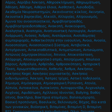
Αέρας
,
Αερόβια Άσκηση
,
Αθηροσκλήρωση
,
Αθηρωμάτωση
,
Άθληση
,
Άθληψη
,
Αιθέρια έλαια
,
Αισθητική
,
Αισιοδοξία
,
Ακαδημία Νευροεπιστημών
,
Ακανόνιστος κύκλος
,
Ακινησία
,
Ακουστικά βαρηκοΐας
,
Αλκοόλ
,
Αλλεργίες
,
Αλτρουισμός
,
Άμυνα του ανοσοποιητικού
,
Αμφιβληστροειδής
,
Αμφιβληστροειδοπάθειες
,
Ανακοπή
,
Ανακούφιση
,
Αναλγητικά
,
Αναπηρία
,
Αναπνευστική Λειτουργία
,
Αναπνοή
,
Ανάρρωση
,
Ανάσες
,
Άνδρες
,
Ανεπάρκεια
,
Ανεπιθύμητες
συμπεριφορές
,
Ανθεκτικότητα στην ινσουλίνη
,
Άνοια
,
Ανοσία
,
Ανοσοποίηση
,
Ανοσοποιητικό Σύστημα
,
Αντιβιοτικά
,
Αντιγήρανση
,
Αντικαταθλιπτικά
,
Αντιμετώπιση
,
Αντισώματα
,
Αντώνιος Δημητρακόπουλος
,
Άπνοια
,
Αποκατάσταση
,
Απόρριψη
,
Αποσυμφορητικό σπρέι
,
Αποτρίχωση
,
Απώλεια
βάρους
,
Αρθραλγία
,
Αρθρίτιδα
,
Αρθροσκόπηση
,
Αρτηριακή
Πίεση
,
Αρωματοθεραπεία
,
Ασθενής
,
Άσθμα
,
Ασκήσεις
,
Ασκήσεις Kegel
,
Ασκήσεις γυμναστικής
,
Ασκήσεις
ενδυνάμωσης
,
Άσκηση
,
Άσπρες τρίχες
,
Αστική ποδηλασία
,
Άτμισμα
,
Ατμόσφαιρα
,
Ατμοσφαιρική Ρύπανση
,
Ατονία
,
Αϋπνία
,
Αυτοεικόνα
,
Αυτοκίνητο
,
Αυτοφροντίδα
,
Αυχεναλγία
,
Αυχένας
,
Αφυδάτωση
,
Αχίλλειος τένοντας
,
Βullying
,
Βαθύς
ύπνος
,
Βακτήρια
,
Βακτήρια στομάχου
,
Βαλσαμόχορτο
,
Βασική προπόνηση
,
Βασιλικός
,
Βελονισμός
,
Βήχας
,
Βία κατά
των γυναικών
,
Βιοϊατρική
,
Βιταμίνες
,
Βιταμίνη D
,
Βιταμίνη
Β12
,
Γαστροοισοφαγική παλινδρόμηση
,
Γέλιο
,
Γεύματα
,