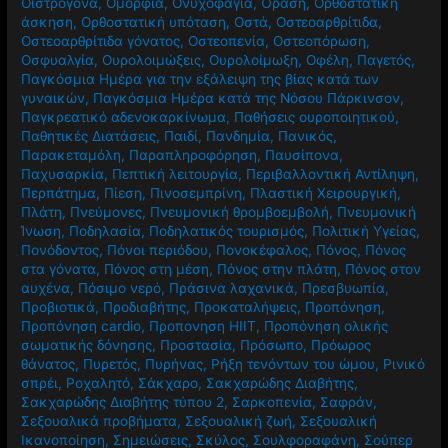
Οιστρογόνα
,
Ομορφιά
,
Ονυχοφαγία
,
Όραση
,
Ορθοστατική
άσκηση
,
Ορθοστατική υπόταση
,
Οστά
,
Οστεοαρθρίτιδα
,
Οστεοαρθρίτιδα γόνατος
,
Οστεοπενία
,
Οστεοπόρωση
,
Οσφυαλγία
,
Ουρολοιμώξεις
,
Ουρολοίμωξη
,
Οφέλη
,
Παγετός
,
Παγκόσμια Ημέρα για την εξάλειψη της βίας κατά των
γυναικών
,
Παγκόσμια Ημέρα κατά της Νόσου Πάρκινσον
,
Παγκρεατικό αδενοκαρκίνωμα
,
Παθήσεις ουροποιητικού
,
Παθητικές Διατάσεις
,
Παιδί
,
Πανδημία
,
Πανικός
,
Παρακεταμόλη
,
Παραπληροφόρηση
,
Παυσίπονα
,
Παχυσαρκία
,
Πεπτική λειτουργία
,
Περιβαλλοντική Αντίληψη
,
Περπάτημα
,
Πίεση
,
Πινοσεμπρίνη
,
Πλαστική Χειρουργική
,
Πλάτη
,
Πνεύμονες
,
Πνευμονική θρομβοεμβολή
,
Πνευμονική
Ίνωση
,
Ποδηλασία
,
Ποδηλατικός τουρισμός
,
Πολιτική Υγείας
,
Πονόδοντος
,
Πόνοι περιόδου
,
Πονοκέφαλος
,
Πόνος
,
Πόνος
στα γόνατα
,
Πόνος στη μέση
,
Πόνος στην πλάτη
,
Πόνος στον
αυχένα
,
Πόσιμο νερό
,
Πράσινα λαχανικά
,
Πρεσβυωπία
,
Προβιοτικά
,
Προδιαβήτης
,
Προκαταλήψεις
,
Προπόνηση
,
Προπόνηση cardio
,
Προπονηση HIIT
,
Προπόνηση ολικής
σωματικής δόνησης
,
Προστασία
,
Πρόσωπο
,
Πρόωρος
θάνατος
,
Πυρετός
,
Πυρήνας
,
Ρήξη τενόντων του ώμου
,
Ρινικό
σπρέι
,
Ροχαλητό
,
Σάκχαρο
,
Σακχαρώδης Διαβήτης
,
Σακχαρώδης Διαβήτης τύπου 2
,
Σαρκοπενία
,
Σαφράν
,
Σεξουαλικά προβήματα
,
Σεξουαλική ζωή
,
Σεξουαλική
Ικανοποίηση
,
Σημειώσεις
,
Σκύλος
,
Σουλφοραφάνη
,
Σούπερ