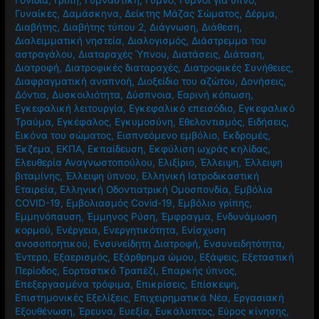
Γυναίκες
,
Δαμάσκηνα
,
Δείκτης Μάζας Σώματος
,
Δέρμα
,
Διαβήτης
,
Διαβήτης τύπου 2
,
Διάγνωση
,
Διάθεση
,
Διαλειμματική νηστεία
,
Διαλογισμός
,
Διάστρεμμα του
αστραγάλου
,
Διαταραχές Ύπνου
,
Διατάσεις
,
Διάταση
,
Διατροφή
,
Διατροφικές διαταραχές
,
Διατροφικές Συνήθειες
,
Διαφραγματική αναπνοή
,
Διοξείδιο του αζώτου
,
Δονήσεις
,
Δόντια
,
Δυσκοιλιότητα
,
Δύσπνοια
,
Εαρινή κόπωση
,
Εγκεφαλική λειτουργία
,
Εγκεφαλικό επεισόδιο
,
Εγκεφαλικό
Τραύμα
,
Εγκέφαλος
,
Εγκυμοσύνη
,
Εθελοντισμός
,
Ειδήσεις
,
Εικόνα του σώματος
,
Εισπνεόμενο εμβόλιο
,
Εκδρομές
,
Έκζεμα
,
ΕΚΠΑ
,
Εκπαίδευση
,
Εκφύλιση ωχράς κηλίδας
,
Ελευθερία Αναγνωστοπούλου
,
Ελιξίριο
,
Έλλειψη
,
Έλλειψη
βιταμίνης
,
Έλλειψη ύπνου
,
Ελληνική Ιατροδικαστική
Εταιρεία
,
Ελληνική Οδοντιατρική Ομοσπονδία
,
Εμβόλια
COVID-19
,
Εμβολιασμός Covid-19
,
Εμβόλιο γρίπης
,
Εμμηνόπαυση
,
Έμμηνος Ρύση
,
Έμφραγμα
,
Ενδυνάμωση
κορμού
,
Ενέργεια
,
Ενεργητικότητα
,
Ενίσχυση
ανοσοποητικού
,
Ενσυνείδητη Διατροφή
,
Ενσυνειδητότητα
,
Έντερο
,
Εξαερισμός
,
Εξάρθρημα ώμου
,
Εξάψεις
,
Εξεταστική
Περίοδος
,
Εορταστικό Τραπέζι
,
Επαρκής ύπνος
,
Επεξεργασμένα τρόφιμα
,
Επικρίσεις
,
Επίσκεψη
,
Επιστημονικές Εξελίξεις
,
Επιχειρηματικά Νέα
,
Εργασιακή
Εξουθένωση
,
Έρευνα
,
Ευεξία
,
Ευκάλυπτος
,
Εύρος κίνησης
,