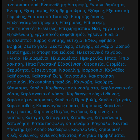
ανοσοποητικού
,
Ενσυνείδητη Διατροφή
,
Ενσυνειδητότητα
,
Έντερο
,
Εξαερισμός
,
Εξάρθρημα ώμου
,
Εξάψεις
,
Εξεταστική
Περίοδος
,
Εορταστικό Τραπέζι
,
Επαρκής ύπνος
,
Επεξεργασμένα τρόφιμα
,
Επικρίσεις
,
Επίσκεψη
,
Επιστημονικές Εξελίξεις
,
Επιχειρηματικά Νέα
,
Εργασιακή
Εξουθένωση
,
Εργασιακός εκφοβισμός
,
Έρευνα
,
Ευεξία
,
Ευκάλυπτος
,
Εύρος κίνησης
,
Ευτυχία
,
ΕΦΕΧ
,
Εφηβεία
,
Έφηβοι
,
Ζεστό γάλα
,
Ζεστό νερό
,
Ζευγάρι
,
Ζευγάρια
,
Ζωηρό
περπάτημα
,
Η άποψη του ειδικού
,
Ηλεκτρονικό τσιγάρο
,
Ηλικία
,
Ηλικιωμένοι
,
Ηλικιωμένος
,
Ημικρανία
,
Ήπαρ
,
Ήπια
άσκηση
,
Ήπια Γνωστική Εξασθένιση
,
Θεραπεία
,
Θερμίδες
,
Θερμότητα
,
Θέσεις yoga
,
Ινσουλίνη
,
Ισορροπία
,
Καβγάδες
,
Καθήκοντα
,
Καθιστική ζωή
,
Καινοτομία
,
Κακοποίηση
γυναικών
,
Κακοποίηση παιδιών
,
Κάνναβη
,
Καούρες
,
Κάπνισμα
,
Καρδιά
,
Καρδιαγγειακά νοσήματα
,
Καρδιαγγειακές
νόσοι
,
Καρδιαγγειακή νόσος
,
Καρδιαγγειακός κίνδυνος
,
Καρδιακή ανεπάρκεια
,
Καρδιακή Προσβολή
,
Καρδιακή υγεία
,
Καρδιοπαθείς
,
Καρκινογόνες ουσίες
,
Καρκίνος
,
Καρκίνος
παγκρέατος
,
Καρκίνος Παχέος Εντέρου
,
Καρκίνος του
εντέρου
,
Κάταγμα
,
Κατάγματα
,
Κατάθλιψη
,
Κατανάλωση
,
Κατανόηση
,
Καταστροφολογικά σενάρια
,
Κάψουλα
,
Κέντρα
Υποστήριξης Ακοής Θεοδώρου
,
Κεφαλαλγία
,
Κηπουρική
,
Κιλά
,
Κίνδυνος
,
Κίνδυνος θανάτου
,
Κινητικά Προβλήματα
,