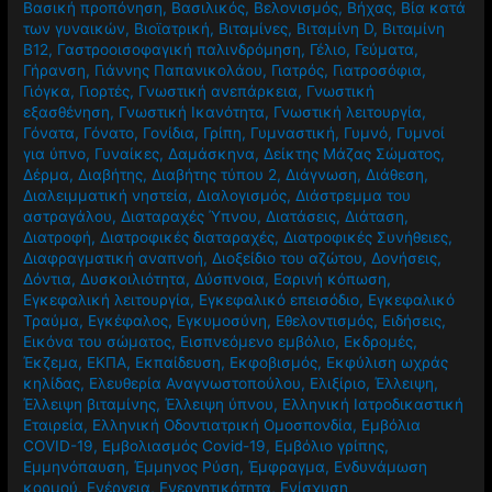
Βασική προπόνηση
,
Βασιλικός
,
Βελονισμός
,
Βήχας
,
Βία κατά
των γυναικών
,
Βιοϊατρική
,
Βιταμίνες
,
Βιταμίνη D
,
Βιταμίνη
Β12
,
Γαστροοισοφαγική παλινδρόμηση
,
Γέλιο
,
Γεύματα
,
Γήρανση
,
Γιάννης Παπανικολάου
,
Γιατρός
,
Γιατροσόφια
,
Γιόγκα
,
Γιορτές
,
Γνωστική ανεπάρκεια
,
Γνωστική
εξασθένηση
,
Γνωστική Ικανότητα
,
Γνωστική λειτουργία
,
Γόνατα
,
Γόνατο
,
Γονίδια
,
Γρίπη
,
Γυμναστική
,
Γυμνό
,
Γυμνοί
για ύπνο
,
Γυναίκες
,
Δαμάσκηνα
,
Δείκτης Μάζας Σώματος
,
Δέρμα
,
Διαβήτης
,
Διαβήτης τύπου 2
,
Διάγνωση
,
Διάθεση
,
Διαλειμματική νηστεία
,
Διαλογισμός
,
Διάστρεμμα του
αστραγάλου
,
Διαταραχές Ύπνου
,
Διατάσεις
,
Διάταση
,
Διατροφή
,
Διατροφικές διαταραχές
,
Διατροφικές Συνήθειες
,
Διαφραγματική αναπνοή
,
Διοξείδιο του αζώτου
,
Δονήσεις
,
Δόντια
,
Δυσκοιλιότητα
,
Δύσπνοια
,
Εαρινή κόπωση
,
Εγκεφαλική λειτουργία
,
Εγκεφαλικό επεισόδιο
,
Εγκεφαλικό
Τραύμα
,
Εγκέφαλος
,
Εγκυμοσύνη
,
Εθελοντισμός
,
Ειδήσεις
,
Εικόνα του σώματος
,
Εισπνεόμενο εμβόλιο
,
Εκδρομές
,
Έκζεμα
,
ΕΚΠΑ
,
Εκπαίδευση
,
Εκφοβισμός
,
Εκφύλιση ωχράς
κηλίδας
,
Ελευθερία Αναγνωστοπούλου
,
Ελιξίριο
,
Έλλειψη
,
Έλλειψη βιταμίνης
,
Έλλειψη ύπνου
,
Ελληνική Ιατροδικαστική
Εταιρεία
,
Ελληνική Οδοντιατρική Ομοσπονδία
,
Εμβόλια
COVID-19
,
Εμβολιασμός Covid-19
,
Εμβόλιο γρίπης
,
Εμμηνόπαυση
,
Έμμηνος Ρύση
,
Έμφραγμα
,
Ενδυνάμωση
κορμού
,
Ενέργεια
,
Ενεργητικότητα
,
Ενίσχυση