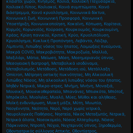
κλειστοί χώροι
,
Κνησμός
,
Κοιλιά
,
Κοιλιακή Παχυσαρκία
,
Κοιλιακό Λίπος
,
Κοιλιακοί
,
Κοινά συμπτώματα
,
Κοινό
διάστρεμμα
,
Κοινό κρυολόγημα
,
Κοινωνικά δίκτυα
,
Κοινωνική ζωή
,
Κοινωνική Προσφορά
,
Κοινωνική
Υποστήριξη
,
Κοινωνικοποίηση
,
Κοκαϊνη
,
Κόπωση
,
Κορίτσια
,
Κορμός
,
Κορωνοϊός
,
Κούραση
,
Κουρκουμάς
,
Κουρκουμίνη
,
Κρέας
,
Κρίση πανικού
,
Κριτική
,
Κρύο
,
Κρυολιπόλυση
,
Κρυολόγημα
,
Κυκλική Προπόνηση
,
Λεβάντα
,
Λέιζερ
,
Λίμπιντο
,
Λιπώδης νόσος του ήπατος
,
Λοιμώξεις πνεύμονα
,
Μακρά COVID
,
Μακροβιότητα
,
Μακροζωία
,
Μαλλιά
,
Μαξιλάρι
,
Μάτια
,
Μείωση
,
Μέση
,
Μεσημεριανός ύπνος
,
Μεσογειακή διατροφή
,
Μεταβολικά ισοδύναμα
,
Μεταβολισμός
,
Μετάδοση
,
Μετάδοση ιού
,
Μετάλλαξη
Omicron
,
Μέτρηση οστικής πυκνότητας
,
Μη Αλκοολική
Λιπώδης Νόσος
,
Μη αλκοολική λιπώδης νόσου του ήπατος
,
Μηδέν Νιτρικά
,
Μικρο-στρες
,
Μνήμη
,
Μνήνη
,
Μοναξιά
,
Μουσική
,
Μουσικοθεραπεία
,
Μπανάνες
,
Μπισκότα
,
Μπότοξ
,
Μπρόκολο
,
Μυαλγίες
,
Μυαλό
,
Μύες
,
Μύθοι και αλήθειες
,
Μυϊκή ενδυνάμωση
,
Μυική μάζα
,
Μύτη
,
Μυωπία
,
Νεογέννητα
,
Νεότητα
,
Νερό
,
Νερό χωρίς νιτρικά
,
Νευρολογικές Παθήσεις
,
Νηστεία
,
Νίκος Μεταξωτός
,
Νιτρικά
,
Νιτρικά άλατα
,
Νοσοκομείο
,
Νόσος Αλτσχάιμερ
,
Νόσος
Πάρκινσον
,
Ντροπή
,
Νύχια
,
Νυχτερινός ύπνος
,
Ξηροδερμία
,
Οδοντιατρικός σύλλογος Αττικής
,
Οδοντίατρος
,