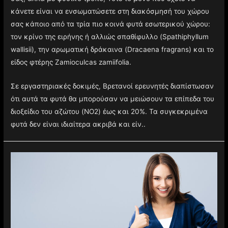
κάνετε είναι να ενσωματώσετε στη διακόσμησή του χώρου
σας κάποιο από τα τρία πιο κοινά φυτά εσωτερικού χώρου:
τον κρίνο της ειρήνης ή αλλιώς σπαθίφυλλο (Spathiphyllum
wallisii), την αρωματική δράκαινα (Dracaena fragrans) και το
είδος φτέρης Zamioculcas zamiifolia.
Σε εργαστηριακές δοκιμές, Βρετανοί ερευνητές διαπίστωσαν
ότι αυτά τα φυτά θα μπορούσαν να μειώσουν τα επίπεδα του
διοξείδιο του αζώτου (NO2) έως και 20%. Τα συγκεκριμένα
φυτά δεν είναι ιδιαίτερα ακριβά και είν..