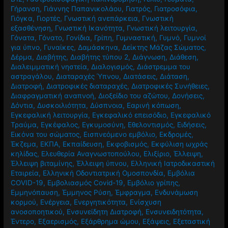
Γήρανση
,
Γιάννης Παπανικολάου
,
Γιατρός
,
Γιατροσόφια
,
Γιόγκα
,
Γιορτές
,
Γνωστική ανεπάρκεια
,
Γνωστική
εξασθένηση
,
Γνωστική Ικανότητα
,
Γνωστική λειτουργία
,
Γόνατα
,
Γόνατο
,
Γονίδια
,
Γρίπη
,
Γυμναστική
,
Γυμνό
,
Γυμνοί
για ύπνο
,
Γυναίκες
,
Δαμάσκηνα
,
Δείκτης Μάζας Σώματος
,
Δέρμα
,
Διαβήτης
,
Διαβήτης τύπου 2
,
Διάγνωση
,
Διάθεση
,
Διαλειμματική νηστεία
,
Διαλογισμός
,
Διάστρεμμα του
αστραγάλου
,
Διαταραχές Ύπνου
,
Διατάσεις
,
Διάταση
,
Διατροφή
,
Διατροφικές διαταραχές
,
Διατροφικές Συνήθειες
,
Διαφραγματική αναπνοή
,
Διοξείδιο του αζώτου
,
Δονήσεις
,
Δόντια
,
Δυσκοιλιότητα
,
Δύσπνοια
,
Εαρινή κόπωση
,
Εγκεφαλική λειτουργία
,
Εγκεφαλικό επεισόδιο
,
Εγκεφαλικό
Τραύμα
,
Εγκέφαλος
,
Εγκυμοσύνη
,
Εθελοντισμός
,
Ειδήσεις
,
Εικόνα του σώματος
,
Εισπνεόμενο εμβόλιο
,
Εκδρομές
,
Έκζεμα
,
ΕΚΠΑ
,
Εκπαίδευση
,
Εκφοβισμός
,
Εκφύλιση ωχράς
κηλίδας
,
Ελευθερία Αναγνωστοπούλου
,
Ελιξίριο
,
Έλλειψη
,
Έλλειψη βιταμίνης
,
Έλλειψη ύπνου
,
Ελληνική Ιατροδικαστική
Εταιρεία
,
Ελληνική Οδοντιατρική Ομοσπονδία
,
Εμβόλια
COVID-19
,
Εμβολιασμός Covid-19
,
Εμβόλιο γρίπης
,
Εμμηνόπαυση
,
Έμμηνος Ρύση
,
Έμφραγμα
,
Ενδυνάμωση
κορμού
,
Ενέργεια
,
Ενεργητικότητα
,
Ενίσχυση
ανοσοποητικού
,
Ενσυνείδητη Διατροφή
,
Ενσυνειδητότητα
,
Έντερο
,
Εξαερισμός
,
Εξάρθρημα ώμου
,
Εξάψεις
,
Εξεταστική