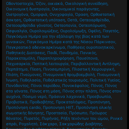
Οδοντοστοιχία
,
Όζον
,
οικιακά
,
Οικολογική συνείδηση
,
Οικονομική δυσπραγία
,
Οικονομικοί παράγοντες
,
Οιστρογόνα
,
Ομορφιά
,
Ονυχοφαγία
,
Όραση
,
Ορθοστατική
άσκηση
,
Ορθοστατική υπόταση
,
Οστά
,
Οστεοαρθρίτιδα
,
Οστεοαρθρίτιδα γόνατος
,
Οστεοπενία
,
Οστεοπόρωση
,
Οσφυαλγία
,
Ουρολοιμώξεις
,
Ουρολοίμωξη
,
Οφέλη
,
Παγετός
,
Παγκόσμια Ημέρα για την εξάλειψη της βίας κατά των
γυναικών
,
Παγκόσμια Ημέρα κατά της Νόσου Πάρκινσον
,
Παγκρεατικό αδενοκαρκίνωμα
,
Παθήσεις ουροποιητικού
,
Παθητικές Διατάσεις
,
Παιδί
,
Πανδημία
,
Πανικός
,
Παρακεταμόλη
,
Παραπληροφόρηση
,
Παυσίπονα
,
Παχυσαρκία
,
Πεπτική λειτουργία
,
Περιβαλλοντική Αντίληψη
,
Περπάτημα
,
Πίεση
,
Πινοσεμπρίνη
,
Πλαστική Χειρουργική
,
Πλάτη
,
Πνεύμονες
,
Πνευμονική θρομβοεμβολή
,
Πνευμονική
Ίνωση
,
Ποδηλασία
,
Ποδηλατικός τουρισμός
,
Πολιτική Υγείας
,
Πονόδοντος
,
Πόνοι περιόδου
,
Πονοκέφαλος
,
Πόνος
,
Πόνος
στα γόνατα
,
Πόνος στη μέση
,
Πόνος στην πλάτη
,
Πόνος στον
αυχένα
,
Πόσιμο νερό
,
Πράσινα λαχανικά
,
Πρεσβυωπία
,
Προβιοτικά
,
Προδιαβήτης
,
Προκαταλήψεις
,
Προπόνηση
,
Προπόνηση cardio
,
Προπονηση HIIT
,
Προπόνηση ολικής
σωματικής δόνησης
,
Προστασία
,
Πρόσωπο
,
Πρόωρος
θάνατος
,
Πυρετός
,
Πυρήνας
,
Ρήξη τενόντων του ώμου
,
Ρινικό
σπρέι
,
Ροχαλητό
,
Σάκχαρο
,
Σακχαρώδης Διαβήτης
,