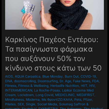
Καρκίνος Παχέος Εντέρου:
Τα πασίγνωστα φάρμακα
που αυξάνουν 50% τον
κίνδυνο στους κάτω των 50
AIDS
,
AQUA Carpatica
,
Blue Monday
,
Burn Out
,
COVID-19
,
DNA
,
doomscrolling
,
Doomsurfing
,
Dr. Age
,
Fake News
,
FDA
,
Fitness
,
Fitness & Wellbeing
,
Herbalife Nutrition
,
HIIT
,
HIV
,
INTERAMERICAN
,
La Roche-Posay
,
Lipikar Eczema Med
Cream
,
Lockdown
,
Long Covid
,
MEDICLINIC
,
MEDIFIRST
,
Mindfulness
,
Moderna
,
Mε ΦροντίΖΩ ΚΑΛΑ
,
Pets
,
Pfizer
,
Pilates
,
SEX
,
Single
,
Social Media
,
Solumag Saffron &
curcumin
,
Sputnik-V
,
SYMMETRIA
,
The Antiagers
,
The Medical