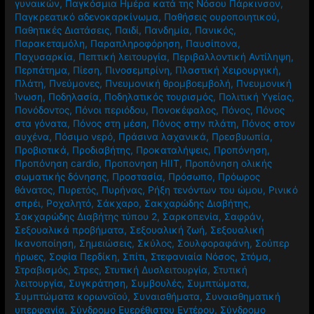
γυναικών
,
Παγκόσμια Ημέρα κατά της Νόσου Πάρκινσον
,
Παγκρεατικό αδενοκαρκίνωμα
,
Παθήσεις ουροποιητικού
,
Παθητικές Διατάσεις
,
Παιδί
,
Πανδημία
,
Πανικός
,
Παρακεταμόλη
,
Παραπληροφόρηση
,
Παυσίπονα
,
Παχυσαρκία
,
Πεπτική λειτουργία
,
Περιβαλλοντική Αντίληψη
,
Περπάτημα
,
Πίεση
,
Πινοσεμπρίνη
,
Πλαστική Χειρουργική
,
Πλάτη
,
Πνεύμονες
,
Πνευμονική θρομβοεμβολή
,
Πνευμονική
Ίνωση
,
Ποδηλασία
,
Ποδηλατικός τουρισμός
,
Πολιτική Υγείας
,
Πονόδοντος
,
Πόνοι περιόδου
,
Πονοκέφαλος
,
Πόνος
,
Πόνος
στα γόνατα
,
Πόνος στη μέση
,
Πόνος στην πλάτη
,
Πόνος στον
αυχένα
,
Πόσιμο νερό
,
Πράσινα λαχανικά
,
Πρεσβυωπία
,
Προβιοτικά
,
Προδιαβήτης
,
Προκαταλήψεις
,
Προπόνηση
,
Προπόνηση cardio
,
Προπονηση HIIT
,
Προπόνηση ολικής
σωματικής δόνησης
,
Προστασία
,
Πρόσωπο
,
Πρόωρος
θάνατος
,
Πυρετός
,
Πυρήνας
,
Ρήξη τενόντων του ώμου
,
Ρινικό
σπρέι
,
Ροχαλητό
,
Σάκχαρο
,
Σακχαρώδης Διαβήτης
,
Σακχαρώδης Διαβήτης τύπου 2
,
Σαρκοπενία
,
Σαφράν
,
Σεξουαλικά προβήματα
,
Σεξουαλική ζωή
,
Σεξουαλική
Ικανοποίηση
,
Σημειώσεις
,
Σκύλος
,
Σουλφοραφάνη
,
Σούπερ
ήρωες
,
Σοφία Περδίκη
,
Σπίτι
,
Στεφανιαία Νόσος
,
Στόμα
,
Στραβισμός
,
Στρες
,
Στυτική Δυσλειτουργία
,
Στυτική
λειτουργία
,
Συγκράτηση
,
Συμβουλές
,
Συμπτώματα
,
Συμπτώματα κορωνοϊού
,
Συναισθήματα
,
Συναισθηματική
υπερφαγία
,
Σύνδρομο Ευερέθιστου Εντέρου
,
Σύνδρομο