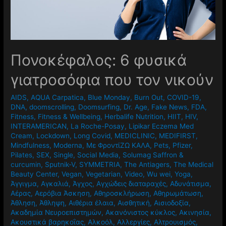
Πονοκέφαλος: 6 φυσικά
γιατροσόφια που τον νικούν
AIDS
,
AQUA Carpatica
,
Blue Monday
,
Burn Out
,
COVID-19
,
DNA
,
doomscrolling
,
Doomsurfing
,
Dr. Age
,
Fake News
,
FDA
,
Fitness
,
Fitness & Wellbeing
,
Herbalife Nutrition
,
HIIT
,
HIV
,
INTERAMERICAN
,
La Roche-Posay
,
Lipikar Eczema Med
Cream
,
Lockdown
,
Long Covid
,
MEDICLINIC
,
MEDIFIRST
,
Mindfulness
,
Moderna
,
Mε ΦροντίΖΩ ΚΑΛΑ
,
Pets
,
Pfizer
,
Pilates
,
SEX
,
Single
,
Social Media
,
Solumag Saffron &
curcumin
,
Sputnik-V
,
SYMMETRIA
,
The Antiagers
,
The Medical
Beauty Center
,
Vegan
,
Vegetarian
,
Video
,
Wu wei
,
Yoga
,
Άγγιγμα
,
Αγκαλιά
,
Άγχος
,
Αγχώδεις διαταραχές
,
Αδυνάτισμα
,
Αέρας
,
Αερόβια Άσκηση
,
Αθηροσκλήρωση
,
Αθηρωμάτωση
,
Άθληση
,
Άθληψη
,
Αιθέρια έλαια
,
Αισθητική
,
Αισιοδοξία
,
Ακαδημία Νευροεπιστημών
,
Ακανόνιστος κύκλος
,
Ακινησία
,
Ακουστικά βαρηκοΐας
,
Αλκοόλ
,
Αλλεργίες
,
Αλτρουισμός
,