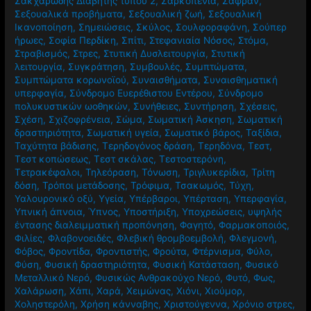
Σακχαρώδης Διαβήτης τύπου 2
,
Σαρκοπενία
,
Σαφράν
,
Σεξουαλικά προβήματα
,
Σεξουαλική ζωή
,
Σεξουαλική
Ικανοποίηση
,
Σημειώσεις
,
Σκύλος
,
Σουλφοραφάνη
,
Σούπερ
ήρωες
,
Σοφία Περδίκη
,
Σπίτι
,
Στεφανιαία Νόσος
,
Στόμα
,
Στραβισμός
,
Στρες
,
Στυτική Δυσλειτουργία
,
Στυτική
λειτουργία
,
Συγκράτηση
,
Συμβουλές
,
Συμπτώματα
,
Συμπτώματα κορωνοϊού
,
Συναισθήματα
,
Συναισθηματική
υπερφαγία
,
Σύνδρομο Ευερέθιστου Εντέρου
,
Σύνδρομο
πολυκυστικών ωοθηκών
,
Συνήθειες
,
Συντήρηση
,
Σχέσεις
,
Σχέση
,
Σχιζοφρένεια
,
Σώμα
,
Σωματική Άσκηση
,
Σωματική
δραστηριότητα
,
Σωματική υγεία
,
Σωματικό βάρος
,
Ταξίδια
,
Ταχύτητα βάδισης
,
Τερηδογόνος δράση
,
Τερηδόνα
,
Τεστ
,
Τεστ κοπώσεως
,
Τεστ σκάλας
,
Τεστοστερόνη
,
Τετρακέφαλοι
,
Τηλεόραση
,
Τόνωση
,
Τριγλυκερίδια
,
Τρίτη
δόση
,
Τρόποι μετάδοσης
,
Τρόφιμα
,
Τσακωμός
,
Τύχη
,
Υαλουρονικό οξύ
,
Υγεία
,
Υπέρβαροι
,
Υπέρταση
,
Υπερφαγία
,
Υπνική άπνοια
,
Ύπνος
,
Υποστήριξη
,
Υποχρεώσεις
,
υψηλής
έντασης διαλειμματική προπόνηση
,
Φαγητό
,
Φαρμακοποιός
,
Φιλίες
,
Φλαβονοειδές
,
Φλεβική θρομβοεμβολή
,
Φλεγμονή
,
Φόβος
,
Φροντίδα
,
Φροντιστής
,
Φρούτα
,
Φτέρνισμα
,
Φύλο
,
Φύση
,
Φυσική δραστηριότητα
,
Φυσική Κατάσταση
,
Φυσικό
Μεταλλικό Νερό
,
Φυσικώς Ανθρακούχο Νερό
,
Φυτό
,
Φως
,
Χαλάρωση
,
Χάπι
,
Χαρά
,
Χειμώνας
,
Χιόνι
,
Χιούμορ
,
Χοληστερόλη
,
Χρήση κάνναβης
,
Χριστούγεννα
,
Χρόνιο στρες
,