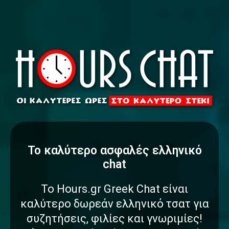
To καλύτερο
α
σ
φ
α
λ
έ
ς
ελληνικό
chat
Το Hours.gr Greek Chat είναι
καλύτερο δωρεάν ελληνικό τσατ για
συζητήσεις, φιλίες και γνωριμίες!