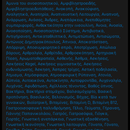
Άμυνα του ανοσοποιητικού
,
Αμφιβληστροειδής
,
Αμφιβληστροειδοπάθειες
,
Ανακοπή
,
Ανακούφιση
,
Αναλγητικά
,
Αναπηρία
,
Αναπνευστική Λειτουργία
,
Αναπνοή
,
Ανάρρωση
,
Ανάσες
,
Άνδρες
,
Ανεπάρκεια
,
Ανεπιθύμητες
συμπεριφορές
,
Ανθεκτικότητα στην ινσουλίνη
,
Άνοια
,
Ανοσία
,
Ανοσοποίηση
,
Ανοσοποιητικό Σύστημα
,
Αντιβιοτικά
,
Αντιγήρανση
,
Αντικαταθλιπτικά
,
Αντιμετώπιση
,
Αντισώματα
,
Αντώνιος Δημητρακόπουλος
,
Άπνοια
,
Αποκατάσταση
,
Απόρριψη
,
Αποσυμφορητικό σπρέι
,
Αποτρίχωση
,
Απώλεια
βάρους
,
Αρθραλγία
,
Αρθρίτιδα
,
Αρθροσκόπηση
,
Αρτηριακή
Πίεση
,
Αρωματοθεραπεία
,
Ασθενής
,
Άσθμα
,
Ασκήσεις
,
Ασκήσεις Kegel
,
Ασκήσεις γυμναστικής
,
Ασκήσεις
ενδυνάμωσης
,
Άσκηση
,
Άσπρες τρίχες
,
Αστική ποδηλασία
,
Άτμισμα
,
Ατμόσφαιρα
,
Ατμοσφαιρική Ρύπανση
,
Ατονία
,
Αϋπνία
,
Αυτοεικόνα
,
Αυτοκίνητο
,
Αυτοφροντίδα
,
Αυχεναλγία
,
Αυχένας
,
Αφυδάτωση
,
Αχίλλειος τένοντας
,
Βαθύς ύπνος
,
Βακτήρια
,
Βακτήρια στομάχου
,
Βαλσαμόχορτο
,
Βασική
προπόνηση
,
Βασιλικός
,
Βελονισμός
,
Βήχας
,
Βία κατά των
γυναικών
,
Βιοϊατρική
,
Βιταμίνες
,
Βιταμίνη D
,
Βιταμίνη Β12
,
Γαστροοισοφαγική παλινδρόμηση
,
Γέλιο
,
Γεύματα
,
Γήρανση
,
Γιάννης Παπανικολάου
,
Γιατρός
,
Γιατροσόφια
,
Γιόγκα
,
Γιορτές
,
Γνωστική ανεπάρκεια
,
Γνωστική εξασθένηση
,
Γνωστική Ικανότητα
,
Γνωστική λειτουργία
,
Γόνατα
,
Γόνατο
,
Γονίδια
,
Γρίπη
,
Γυμναστική
,
Γυμνό
,
Γυμνοί για ύπνο
,