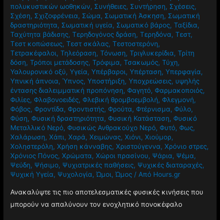
πολυκυστικών ωοθηκών
,
Συνήθειες
,
Συντήρηση
,
Σχέσεις
,
Σχέση
,
Σχιζοφρένεια
,
Σώμα
,
Σωματική Άσκηση
,
Σωματική
δραστηριότητα
,
Σωματική υγεία
,
Σωματικό βάρος
,
Ταξίδια
,
Ταχύτητα βάδισης
,
Τερηδογόνος δράση
,
Τερηδόνα
,
Τεστ
,
Τεστ κοπώσεως
,
Τεστ σκάλας
,
Τεστοστερόνη
,
Τετρακέφαλοι
,
Τηλεόραση
,
Τόνωση
,
Τριγλυκερίδια
,
Τρίτη
δόση
,
Τρόποι μετάδοσης
,
Τρόφιμα
,
Τσακωμός
,
Τύχη
,
Υαλουρονικό οξύ
,
Υγεία
,
Υπέρβαροι
,
Υπέρταση
,
Υπερφαγία
,
Υπνική άπνοια
,
Ύπνος
,
Υποστήριξη
,
Υποχρεώσεις
,
υψηλής
έντασης διαλειμματική προπόνηση
,
Φαγητό
,
Φαρμακοποιός
,
Φιλίες
,
Φλαβονοειδές
,
Φλεβική θρομβοεμβολή
,
Φλεγμονή
,
Φόβος
,
Φροντίδα
,
Φροντιστής
,
Φρούτα
,
Φτέρνισμα
,
Φύλο
,
Φύση
,
Φυσική δραστηριότητα
,
Φυσική Κατάσταση
,
Φυσικό
Μεταλλικό Νερό
,
Φυσικώς Ανθρακούχο Νερό
,
Φυτό
,
Φως
,
Χαλάρωση
,
Χάπι
,
Χαρά
,
Χειμώνας
,
Χιόνι
,
Χιούμορ
,
Χοληστερόλη
,
Χρήση κάνναβης
,
Χριστούγεννα
,
Χρόνιο στρες
,
Χρόνιος Πόνος
,
Χρώματα
,
Χώροι πρασίνου
,
Ψάρια
,
Ψέμα
,
Ψεύδη
,
Ψήσιμο
,
Ψυχιατρικές παθήσεις
,
Ψυχικές διαταραχές
,
Ψυχική Υγεία
,
Ψυχολογία
,
Ώμοι
,
Ώμος
/ Από
Hours.gr
Ανακαλύψτε τις πιο αποτελεσματικές φυσικές κινήσεις που
μπορούν να απαλύνουν τον ενοχλητικό πονοκέφαλο