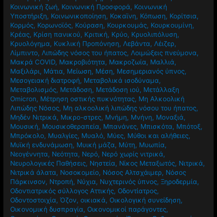
Κοινωνική ζωή
,
Κοινωνική Προσφορά
,
Κοινωνική
Υποστήριξη
,
Κοινωνικοποίηση
,
Κοκαϊνη
,
Κόπωση
,
Κορίτσια
,
Κορμός
,
Κορωνοϊός
,
Κούραση
,
Κουρκουμάς
,
Κουρκουμίνη
,
Κρέας
,
Κρίση πανικού
,
Κριτική
,
Κρύο
,
Κρυολιπόλυση
,
Κρυολόγημα
,
Κυκλική Προπόνηση
,
Λεβάντα
,
Λέιζερ
,
Λίμπιντο
,
Λιπώδης νόσος του ήπατος
,
Λοιμώξεις πνεύμονα
,
Μακρά COVID
,
Μακροβιότητα
,
Μακροζωία
,
Μαλλιά
,
Μαξιλάρι
,
Μάτια
,
Μείωση
,
Μέση
,
Μεσημεριανός ύπνος
,
Μεσογειακή διατροφή
,
Μεταβολικά ισοδύναμα
,
Μεταβολισμός
,
Μετάδοση
,
Μετάδοση ιού
,
Μετάλλαξη
Omicron
,
Μέτρηση οστικής πυκνότητας
,
Μη Αλκοολική
Λιπώδης Νόσος
,
Μη αλκοολική λιπώδης νόσου του ήπατος
,
Μηδέν Νιτρικά
,
Μικρο-στρες
,
Μνήμη
,
Μνήνη
,
Μοναξιά
,
Μουσική
,
Μουσικοθεραπεία
,
Μπανάνες
,
Μπισκότα
,
Μπότοξ
,
Μπρόκολο
,
Μυαλγίες
,
Μυαλό
,
Μύες
,
Μύθοι και αλήθειες
,
Μυϊκή ενδυνάμωση
,
Μυική μάζα
,
Μύτη
,
Μυωπία
,
Νεογέννητα
,
Νεότητα
,
Νερό
,
Νερό χωρίς νιτρικά
,
Νευρολογικές Παθήσεις
,
Νηστεία
,
Νίκος Μεταξωτός
,
Νιτρικά
,
Νιτρικά άλατα
,
Νοσοκομείο
,
Νόσος Αλτσχάιμερ
,
Νόσος
Πάρκινσον
,
Ντροπή
,
Νύχια
,
Νυχτερινός ύπνος
,
Ξηροδερμία
,
Οδοντιατρικός σύλλογος Αττικής
,
Οδοντίατρος
,
Οδοντοστοιχία
,
Όζον
,
οικιακά
,
Οικολογική συνείδηση
,
Οικονομική δυσπραγία
,
Οικονομικοί παράγοντες
,