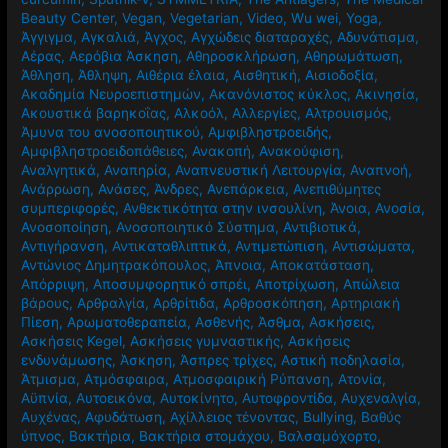
Beauty Center
,
Vegan
,
Vegetarian
,
Video
,
Wu wei
,
Yoga
,
Άγγιγμα
,
Αγκαλιά
,
Άγχος
,
Αγχώδεις διαταραχές
,
Αδυνάτισμα
,
Αέρας
,
Αερόβια Άσκηση
,
Αθηροσκλήρωση
,
Αθηρωμάτωση
,
Άθληση
,
Άθληψη
,
Αιθέρια έλαια
,
Αισθητική
,
Αισιοδοξία
,
Ακαδημία Νευροεπιστημών
,
Ακανόνιστος κύκλος
,
Ακινησία
,
Ακουστικά βαρηκοΐας
,
Αλκοόλ
,
Αλλεργίες
,
Αλτρουισμός
,
Άμυνα του ανοσοποιητικού
,
Αμφιβληστροειδής
,
Αμφιβληστροειδοπάθειες
,
Ανακοπή
,
Ανακούφιση
,
Αναλγητικά
,
Αναπηρία
,
Αναπνευστική Λειτουργία
,
Αναπνοή
,
Ανάρρωση
,
Ανάσες
,
Άνδρες
,
Ανεπάρκεια
,
Ανεπιθύμητες
συμπεριφορές
,
Ανθεκτικότητα στην ινσουλίνη
,
Άνοια
,
Ανοσία
,
Ανοσοποίηση
,
Ανοσοποιητικό Σύστημα
,
Αντιβιοτικά
,
Αντιγήρανση
,
Αντικαταθλιπτικά
,
Αντιμετώπιση
,
Αντισώματα
,
Αντώνιος Δημητρακόπουλος
,
Άπνοια
,
Αποκατάσταση
,
Απόρριψη
,
Αποσυμφορητικό σπρέι
,
Αποτρίχωση
,
Απώλεια
βάρους
,
Αρθραλγία
,
Αρθρίτιδα
,
Αρθροσκόπηση
,
Αρτηριακή
Πίεση
,
Αρωματοθεραπεία
,
Ασθενής
,
Άσθμα
,
Ασκήσεις
,
Ασκήσεις Kegel
,
Ασκήσεις γυμναστικής
,
Ασκήσεις
ενδυνάμωσης
,
Άσκηση
,
Άσπρες τρίχες
,
Αστική ποδηλασία
,
Άτμισμα
,
Ατμόσφαιρα
,
Ατμοσφαιρική Ρύπανση
,
Ατονία
,
Αϋπνία
,
Αυτοεικόνα
,
Αυτοκίνητο
,
Αυτοφροντίδα
,
Αυχεναλγία
,
Αυχένας
,
Αφυδάτωση
,
Αχίλλειος τένοντας
,
Βullying
,
Βαθύς
ύπνος
,
Βακτήρια
,
Βακτήρια στομάχου
,
Βαλσαμόχορτο
,