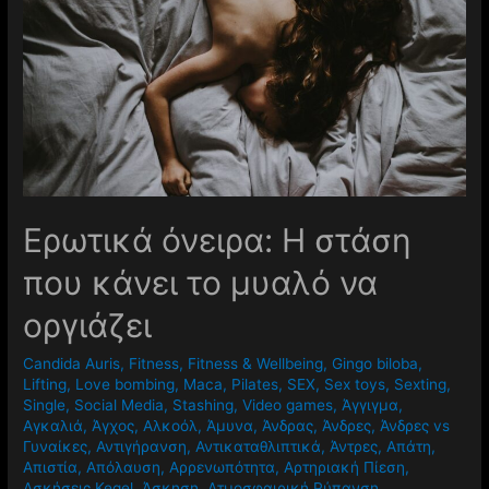
Ερωτικά όνειρα: Η στάση
που κάνει το μυαλό να
οργιάζει
Candida Auris
,
Fitness
,
Fitness & Wellbeing
,
Gingo biloba
,
Lifting
,
Love bombing
,
Maca
,
Pilates
,
SEX
,
Sex toys
,
Sexting
,
Single
,
Social Media
,
Stashing
,
Video games
,
Άγγιγμα
,
Αγκαλιά
,
Άγχος
,
Αλκοόλ
,
Άμυνα
,
Άνδρας
,
Άνδρες
,
Άνδρες vs
Γυναίκες
,
Αντιγήρανση
,
Αντικαταθλιπτικά
,
Άντρες
,
Απάτη
,
Απιστία
,
Απόλαυση
,
Αρρενωπότητα
,
Αρτηριακή Πίεση
,
Ασκήσεις Kegel
,
Άσκηση
,
Ατμοσφαιρική Ρύπανση
,