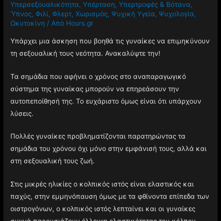
Υπερσεξουαλικότητα
,
Υπέρταση
,
Υπερτροφές & Βότανα
,
Ύπνος
,
Φιλί
,
Φλερτ
,
Χωρισμός
,
Ψυχική Υγεία
,
Ψυχολογία
,
Ωκυτοκίνη
/ Από
Hours.gr
Υπάρχει μια άσκηση που βοηθά τις γυναίκες να επιμηκύνουν
τη σεξουαλική τους νεότητα. Ανακαλύψτε την!
Τα σημάδια που αφήνει ο χρόνος στο αναπαραγωγικό
σύστημα της γυναίκας μπορούν να επηρεάσουν την
αυτοπεποίθησή της. Το ευχάριστο όμως είναι ότι υπάρχουν
λύσεις.
Πολλές γυναίκες προβληματίζονται παρατηρώντας τα
σημάδια του χρόνου όχι μόνο στην εμφάνισή τους, αλλά και
στη σεξουαλική τους ζωή.
Στις μικρές ηλικίες ο κολπικός ιστός είναι ελαστικός και
παχύς, στην εμμηνόπαυση όμως με τα φθίνοντα επίπεδα των
οιστρογόνων, ο κολπικός ιστός λεπταίνει και οι γυναίκες