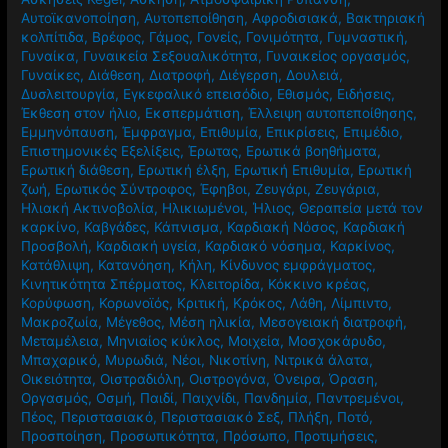
Αυτοϊκανοποίηση
,
Αυτοπεποίθηση
,
Αφροδισιακά
,
Βακτηριακή
κολπίτιδα
,
Βρέφος
,
Γάμος
,
Γονείς
,
Γονιμότητα
,
Γυμναστική
,
Γυναίκα
,
Γυναικεία Σεξουαλικότητα
,
Γυναικείος οργασμός
,
Γυναίκες
,
Διάθεση
,
Διατροφή
,
Διέγερση
,
Δουλειά
,
Δυσλειτουργία
,
Εγκεφαλικό επεισόδιο
,
Εθισμός
,
Ειδήσεις
,
Έκθεση στον ήλιο
,
Εκσπερμάτιση
,
Έλλειψη αυτοπεποίθησης
,
Εμμηνόπαυση
,
Έμφραγμα
,
Επιθυμία
,
Επικρίσεις
,
Επιμέδιο
,
Επιστημονικές Εξελίξεις
,
Έρωτας
,
Ερωτικά βοηθήματα
,
Ερωτική διάθεση
,
Ερωτική έλξη
,
Ερωτική Επιθυμία
,
Ερωτική
ζωή
,
Ερωτικός Σύντροφος
,
Έφηβοι
,
Ζευγάρι
,
Ζευγάρια
,
Ηλιακή Ακτινοβολία
,
Ηλικιωμένοι
,
Ήλιος
,
Θεραπεία μετά τον
καρκίνο
,
Καβγάδες
,
Κάπνισμα
,
Καρδιακή Νόσος
,
Καρδιακή
Προσβολή
,
Καρδιακή υγεία
,
Καρδιακό νόσημα
,
Καρκίνος
,
Κατάθλιψη
,
Κατανόηση
,
Κήλη
,
Κίνδυνος εμφράγματος
,
Κινητικότητα Σπέρματος
,
Κλειτορίδα
,
Κόκκινο κρέας
,
Κορύφωση
,
Κορωνοϊός
,
Κριτική
,
Κρόκος
,
Λάθη
,
Λίμπιντο
,
Μακροζωία
,
Μέγεθος
,
Μέση ηλικία
,
Μεσογειακή διατροφή
,
Μεταμέλεια
,
Μηνιαίος κύκλος
,
Μοιχεία
,
Μοσχοκάρυδο
,
Μπαχαρικό
,
Μυρωδιά
,
Νέοι
,
Νικοτίνη
,
Νιτρικά άλατα
,
Οικειότητα
,
Οιστραδιόλη
,
Οιστρογόνα
,
Όνειρα
,
Όραση
,
Οργασμός
,
Οσμή
,
Παιδί
,
Παιχνίδι
,
Πανδημία
,
Παντρεμένοι
,
Πέος
,
Περιστασιακό
,
Περιστασιακό Σεξ
,
Πλήξη
,
Ποτό
,
Προσποίηση
,
Προσωπικότητα
,
Πρόσωπο
,
Προτιμήσεις
,