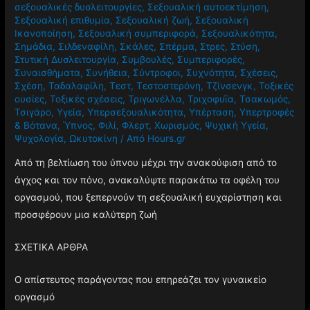
σεξουαλικές δυσλειτουργίες
,
Σεξουαλική αυτοεκτίμηση
,
Σεξουαλική επιθυμία
,
Σεξουαλική ζωή
,
Σεξουαλική
Ικανοποίηση
,
Σεξουαλική συμπεριφορά
,
Σεξουαλικότητα
,
Σημάδια
,
Σιλδεναφίλη
,
Σκάλες
,
Σπέρμα
,
Στρες
,
Στύση
,
Στυτική Δυσλειτουργία
,
Συμβουλές
,
Συμπεριφορές
,
Συναισθήματα
,
Συνήθεια
,
Σύντροφοι
,
Συχνότητα
,
Σχέσεις
,
Σχέση
,
Ταδαλαφίλη
,
Τεστ
,
Τεστοστερόνη
,
Τζίνσενγκ
,
Τοξικές
ουσίες
,
Τοξικές σχέσεις
,
Τριγωνέλλα
,
Τριχοφυΐα
,
Τσακωμός
,
Τσιγάρο
,
Υγεία
,
Υπερσεξουαλικότητα
,
Υπέρταση
,
Υπερτροφές
& Βότανα
,
Ύπνος
,
Φιλί
,
Φλερτ
,
Χωρισμός
,
Ψυχική Υγεία
,
Ψυχολογία
,
Ωκυτοκίνη
/ Από
Hours.gr
Από τη βελτίωση του ύπνου μέχρι την ανακούφιση από το
άγχος και τον πόνο, ανακαλύψτε παρακάτω τα οφέλη του
οργασμού, που ξεπερνούν τη σεξουαλική ευχαρίστηση και
προσφέρουν μια καλύτερη ζωή
ΣΧΕΤΙΚΑ ΑΡΘΡΑ
Ο απίστευτος παράγοντας που επηρεάζει τον γυναικείο
οργασμό