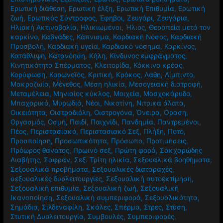
Ερωτική διάθεση
,
Ερωτική έλξη
,
Ερωτική Επιθυμία
,
Ερωτική
ζωή
,
Ερωτικός Σύντροφος
,
Έφηβοι
,
Ζευγάρι
,
Ζευγάρια
,
Ηλιακή Ακτινοβολία
,
Ηλικιωμένοι
,
Ήλιος
,
Θεραπεία μετά τον
καρκίνο
,
Καβγάδες
,
Κάπνισμα
,
Καρδιακή Νόσος
,
Καρδιακή
Προσβολή
,
Καρδιακή υγεία
,
Καρδιακό νόσημα
,
Καρκίνος
,
Κατάθλιψη
,
Κατανόηση
,
Κήλη
,
Κίνδυνος εμφράγματος
,
Κινητικότητα Σπέρματος
,
Κλειτορίδα
,
Κόκκινο κρέας
,
Κορύφωση
,
Κορωνοϊός
,
Κριτική
,
Κρόκος
,
Λάθη
,
Λίμπιντο
,
Μακροζωία
,
Μέγεθος
,
Μέση ηλικία
,
Μεσογειακή διατροφή
,
Μεταμέλεια
,
Μηνιαίος κύκλος
,
Μοιχεία
,
Μοσχοκάρυδο
,
Μπαχαρικό
,
Μυρωδιά
,
Νέοι
,
Νικοτίνη
,
Νιτρικά άλατα
,
Οικειότητα
,
Οιστραδιόλη
,
Οιστρογόνα
,
Όνειρα
,
Όραση
,
Οργασμός
,
Οσμή
,
Παιδί
,
Παιχνίδι
,
Πανδημία
,
Παντρεμένοι
,
Πέος
,
Περιστασιακό
,
Περιστασιακό Σεξ
,
Πλήξη
,
Ποτό
,
Προσποίηση
,
Προσωπικότητα
,
Πρόσωπο
,
Προτιμήσεις
,
Πρόωρος θάνατος
,
Πρωινό σεξ
,
Πρώτη φορά
,
Σακχαρώδης
Διαβήτης
,
Σαφράν
,
Σεξ. Τρίτη ηλικία
,
Σεξουαλικά βοηθήματα
,
Σεξουαλικά προβήματα
,
Σεξουαλικές διαταραχές
,
σεξουαλικές δυσλειτουργίες
,
Σεξουαλική αυτοεκτίμηση
,
Σεξουαλική επιθυμία
,
Σεξουαλική ζωή
,
Σεξουαλική
Ικανοποίηση
,
Σεξουαλική συμπεριφορά
,
Σεξουαλικότητα
,
Σημάδια
,
Σιλδεναφίλη
,
Σκάλες
,
Σπέρμα
,
Στρες
,
Στύση
,
Στυτική Δυσλειτουργία
,
Συμβουλές
,
Συμπεριφορές
,