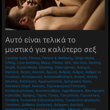
Αυτό είναι τελικά το
μυστικό για καλύτερο σεξ
Candida Auris
,
Fitness
,
Fitness & Wellbeing
,
Gingo biloba
,
Lifting
,
Love bombing
,
Maca
,
Pilates
,
SEX
,
Sex toys
,
Sexting
,
Single
,
Social Media
,
Stashing
,
Video games
,
Άγγιγμα
,
Αγκαλιά
,
Άγχος
,
Αλκοόλ
,
Άμυνα
,
Άνδρας
,
Άνδρες
,
Άνδρες vs
Γυναίκες
,
Αντιγήρανση
,
Αντικαταθλιπτικά
,
Άντρες
,
Απάτη
,
Απιστία
,
Απόλαυση
,
Αρρενωπότητα
,
Αρτηριακή Πίεση
,
Ασκήσεις Kegel
,
Άσκηση
,
Ατμοσφαιρική Ρύπανση
,
Αυτοϊκανοποίηση
,
Αυτοπεποίθηση
,
Αφροδισιακά
,
Βακτηριακή
κολπίτιδα
,
Βρέφος
,
Γάμος
,
Γονείς
,
Γονιμότητα
,
Γυμναστική
,
Γυναίκα
,
Γυναικεία Σεξουαλικότητα
,
Γυναικείος οργασμός
,
Γυναίκες
,
Διάθεση
,
Διατροφή
,
Διέγερση
,
Δουλειά
,
Δυσλειτουργία
,
Εγκεφαλικό επεισόδιο
,
Εθισμός
,
Ειδήσεις
,