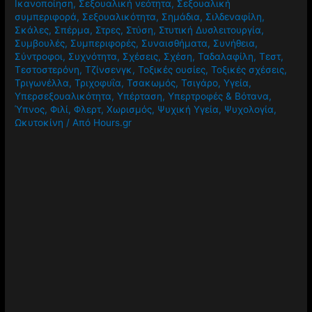
Ικανοποίηση
,
Σεξουαλική νεότητα
,
Σεξουαλική
συμπεριφορά
,
Σεξουαλικότητα
,
Σημάδια
,
Σιλδεναφίλη
,
Σκάλες
,
Σπέρμα
,
Στρες
,
Στύση
,
Στυτική Δυσλειτουργία
,
Συμβουλές
,
Συμπεριφορές
,
Συναισθήματα
,
Συνήθεια
,
Σύντροφοι
,
Συχνότητα
,
Σχέσεις
,
Σχέση
,
Ταδαλαφίλη
,
Τεστ
,
Τεστοστερόνη
,
Τζίνσενγκ
,
Τοξικές ουσίες
,
Τοξικές σχέσεις
,
Τριγωνέλλα
,
Τριχοφυΐα
,
Τσακωμός
,
Τσιγάρο
,
Υγεία
,
Υπερσεξουαλικότητα
,
Υπέρταση
,
Υπερτροφές & Βότανα
,
Ύπνος
,
Φιλί
,
Φλερτ
,
Χωρισμός
,
Ψυχική Υγεία
,
Ψυχολογία
,
Ωκυτοκίνη
/ Από
Hours.gr