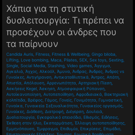
Χάπια για τη στυτική
δυσλειτουργία: Τι πρέπει να
προσέχουν οι άνδρες που
τα παίρνουν
Candida Auris
,
Fitness
,
Fitness & Wellbeing
,
Gingo biloba
,
Lifting
,
Love bombing
,
Maca
,
Pilates
,
SEX
,
Sex toys
,
Sexting
,
Single
,
Social Media
,
Stashing
,
Video games
,
Άγγιγμα
,
Αγκαλιά
,
Άγχος
,
Αλκοόλ
,
Άμυνα
,
Άνδρας
,
Άνδρες
,
Άνδρες vs
Γυναίκες
,
Αντιγήρανση
,
Αντικαταθλιπτικά
,
Άντρες
,
Απάτη
,
Απιστία
,
Απόλαυση
,
Αρρενωπότητα
,
Αρτηριακή Πίεση
,
Ασκήσεις Kegel
,
Άσκηση
,
Ατμοσφαιρική Ρύπανση
,
Αυτοϊκανοποίηση
,
Αυτοπεποίθηση
,
Αφροδισιακά
,
Βακτηριακή
κολπίτιδα
,
Βρέφος
,
Γάμος
,
Γονείς
,
Γονιμότητα
,
Γυμναστική
,
Γυναίκα
,
Γυναικεία Σεξουαλικότητα
,
Γυναικείος οργασμός
,
Γυναίκες
,
Διάθεση
,
Διατροφή
,
Διέγερση
,
Δουλειά
,
Δυσλειτουργία
,
Εγκεφαλικό επεισόδιο
,
Εθισμός
,
Ειδήσεις
,
Έκθεση στον ήλιο
,
Εκσπερμάτιση
,
Έλλειψη αυτοπεποίθησης
,
Εμμηνόπαυση
,
Έμφραγμα
,
Επιθυμία
,
Επικρίσεις
,
Επιμέδιο
,
Επιστημονικές Εξελίξεις
,
Έρωτας
,
Ερωτικά βοηθήματα
,