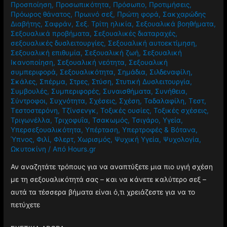
Προσποίηση
,
Προσωπικότητα
,
Πρόσωπο
,
Προτιμήσεις
,
Πρόωρος θάνατος
,
Πρωινό σεξ
,
Πρώτη φορά
,
Σακχαρώδης
Διαβήτης
,
Σαφράν
,
Σεξ. Τρίτη ηλικία
,
Σεξουαλικά βοηθήματα
,
Σεξουαλικά προβήματα
,
Σεξουαλικές διαταραχές
,
σεξουαλικές δυσλειτουργίες
,
Σεξουαλική αυτοεκτίμηση
,
Σεξουαλική επιθυμία
,
Σεξουαλική ζωή
,
Σεξουαλική
Ικανοποίηση
,
Σεξουαλική νεότητα
,
Σεξουαλική
συμπεριφορά
,
Σεξουαλικότητα
,
Σημάδια
,
Σιλδεναφίλη
,
Σκάλες
,
Σπέρμα
,
Στρες
,
Στύση
,
Στυτική Δυσλειτουργία
,
Συμβουλές
,
Συμπεριφορές
,
Συναισθήματα
,
Συνήθεια
,
Σύντροφοι
,
Συχνότητα
,
Σχέσεις
,
Σχέση
,
Ταδαλαφίλη
,
Τεστ
,
Τεστοστερόνη
,
Τζίνσενγκ
,
Τοξικές ουσίες
,
Τοξικές σχέσεις
,
Τριγωνέλλα
,
Τριχοφυΐα
,
Τσακωμός
,
Τσιγάρο
,
Υγεία
,
Υπερσεξουαλικότητα
,
Υπέρταση
,
Υπερτροφές & Βότανα
,
Ύπνος
,
Φιλί
,
Φλερτ
,
Χωρισμός
,
Ψυχική Υγεία
,
Ψυχολογία
,
Ωκυτοκίνη
/ Από
Hours.gr
Αν αναζητάτε τρόπους για να αναπτύξετε μια πιο υγιή σχέση
με τη σεξουαλικότητά σας – και να κάνετε καλύτερο σεξ –
αυτά τα τέσσερα βήματα είναι ό,τι χρειάζεστε για να το
πετύχετε