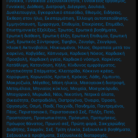
Γυναίκα
,
Γυναικεία Σεξουαλικότητα
,
Γυναικείος οργασμός
,
Γυναίκες
,
Διάθεση
,
Διατροφή
,
Διέγερση
,
Δουλειά
,
Δυσλειτουργία
,
Εγκεφαλικό επεισόδιο
,
Εθισμός
,
Ειδήσεις
,
Έκθεση στον ήλιο
,
Εκσπερμάτιση
,
Έλλειψη αυτοπεποίθησης
,
Εμμηνόπαυση
,
Έμφραγμα
,
Επιθυμία
,
Επικρίσεις
,
Επιμέδιο
,
Επιστημονικές Εξελίξεις
,
Έρωτας
,
Ερωτικά βοηθήματα
,
Ερωτική διάθεση
,
Ερωτική έλξη
,
Ερωτική Επιθυμία
,
Ερωτική
ζωή
,
Ερωτικός Σύντροφος
,
Έφηβοι
,
Ζευγάρι
,
Ζευγάρια
,
Ηλιακή Ακτινοβολία
,
Ηλικιωμένοι
,
Ήλιος
,
Θεραπεία μετά τον
καρκίνο
,
Καβγάδες
,
Κάπνισμα
,
Καρδιακή Νόσος
,
Καρδιακή
Προσβολή
,
Καρδιακή υγεία
,
Καρδιακό νόσημα
,
Καρκίνος
,
Κατάθλιψη
,
Κατανόηση
,
Κήλη
,
Κίνδυνος εμφράγματος
,
Κινητικότητα Σπέρματος
,
Κλειτορίδα
,
Κόκκινο κρέας
,
Κορύφωση
,
Κορωνοϊός
,
Κριτική
,
Κρόκος
,
Λάθη
,
Λίμπιντο
,
Μακροζωία
,
Μέγεθος
,
Μέση ηλικία
,
Μεσογειακή διατροφή
,
Μεταμέλεια
,
Μηνιαίος κύκλος
,
Μοιχεία
,
Μοσχοκάρυδο
,
Μπαχαρικό
,
Μυρωδιά
,
Νέοι
,
Νικοτίνη
,
Νιτρικά άλατα
,
Οικειότητα
,
Οιστραδιόλη
,
Οιστρογόνα
,
Όνειρα
,
Όραση
,
Οργασμός
,
Οσμή
,
Παιδί
,
Παιχνίδι
,
Πανδημία
,
Παντρεμένοι
,
Πέος
,
Περιστασιακό
,
Περιστασιακό Σεξ
,
Πλήξη
,
Ποτό
,
Προσποίηση
,
Προσωπικότητα
,
Πρόσωπο
,
Προτιμήσεις
,
Πρόωρος θάνατος
,
Πρωινό σεξ
,
Πρώτη φορά
,
Σακχαρώδης
Διαβήτης
,
Σαφράν
,
Σεξ. Τρίτη ηλικία
,
Σεξουαλικά βοηθήματα
,
Σεξουαλικά προβήματα
,
Σεξουαλικές διαταραχές
,