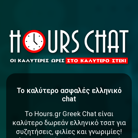
To καλύτερο
α
σ
φ
α
λ
έ
ς
ελληνικό
chat
Το Hours.gr Greek Chat είναι
καλύτερο δωρεάν ελληνικό τσατ για
συζητήσεις, φιλίες και γνωριμίες!