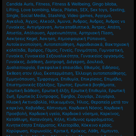
Candida Auris
,
Fitness
,
Fitness & Wellbeing
,
Gingo biloba
,
Lifting
,
Love bombing
,
Maca
,
Pilates
,
SEX
,
Sex toys
,
Sexting
,
Single
,
Social Media
,
Stashing
,
Video games
,
Άγγιγμα
,
Αγκαλιά
,
Άγχος
,
Αλκοόλ
,
Άμυνα
,
Άνδρας
,
Άνδρες
,
Άνδρες vs
Γυναίκες
,
Αντιγήρανση
,
Αντικαταθλιπτικά
,
Άντρες
,
Απάτη
,
Απιστία
,
Απόλαυση
,
Αρρενωπότητα
,
Αρτηριακή Πίεση
,
Ασκήσεις Kegel
,
Άσκηση
,
Ατμοσφαιρική Ρύπανση
,
Αυτοϊκανοποίηση
,
Αυτοπεποίθηση
,
Αφροδισιακά
,
Βακτηριακή
κολπίτιδα
,
Βρέφος
,
Γάμος
,
Γονείς
,
Γονιμότητα
,
Γυμναστική
,
Γυναίκα
,
Γυναικεία Σεξουαλικότητα
,
Γυναικείος οργασμός
,
Γυναίκες
,
Διάθεση
,
Διατροφή
,
Διέγερση
,
Δουλειά
,
Δυσλειτουργία
,
Εγκεφαλικό επεισόδιο
,
Εθισμός
,
Ειδήσεις
,
Έκθεση στον ήλιο
,
Εκσπερμάτιση
,
Έλλειψη αυτοπεποίθησης
,
Εμμηνόπαυση
,
Έμφραγμα
,
Επιθυμία
,
Επικρίσεις
,
Επιμέδιο
,
Επιστημονικές Εξελίξεις
,
Έρωτας
,
Ερωτικά βοηθήματα
,
Ερωτική διάθεση
,
Ερωτική έλξη
,
Ερωτική Επιθυμία
,
Ερωτική
ζωή
,
Ερωτικός Σύντροφος
,
Έφηβοι
,
Ζευγάρι
,
Ζευγάρια
,
Ηλιακή Ακτινοβολία
,
Ηλικιωμένοι
,
Ήλιος
,
Θεραπεία μετά τον
καρκίνο
,
Καβγάδες
,
Κάπνισμα
,
Καρδιακή Νόσος
,
Καρδιακή
Προσβολή
,
Καρδιακή υγεία
,
Καρδιακό νόσημα
,
Καρκίνος
,
Κατάθλιψη
,
Κατανόηση
,
Κήλη
,
Κίνδυνος εμφράγματος
,
Κινητικότητα Σπέρματος
,
Κλειτορίδα
,
Κόκκινο κρέας
,
Κορύφωση
,
Κορωνοϊός
,
Κριτική
,
Κρόκος
,
Λάθη
,
Λίμπιντο
,