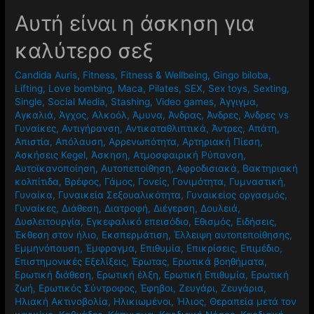
Αυτή είναι η άσκηση για
καλύτερο σεξ
Candida Auris
,
Fitness
,
Fitness & Wellbeing
,
Gingo biloba
,
Lifting
,
Love bombing
,
Maca
,
Pilates
,
SEX
,
Sex toys
,
Sexting
,
Single
,
Social Media
,
Stashing
,
Video games
,
Άγγιγμα
,
Αγκαλιά
,
Άγχος
,
Αλκοόλ
,
Άμυνα
,
Άνδρας
,
Άνδρες
,
Άνδρες vs
Γυναίκες
,
Αντιγήρανση
,
Αντικαταθλιπτικά
,
Άντρες
,
Απάτη
,
Απιστία
,
Απόλαυση
,
Αρρενωπότητα
,
Αρτηριακή Πίεση
,
Ασκήσεις Kegel
,
Άσκηση
,
Ατμοσφαιρική Ρύπανση
,
Αυτοϊκανοποίηση
,
Αυτοπεποίθηση
,
Αφροδισιακά
,
Βακτηριακή
κολπίτιδα
,
Βρέφος
,
Γάμος
,
Γονείς
,
Γονιμότητα
,
Γυμναστική
,
Γυναίκα
,
Γυναικεία Σεξουαλικότητα
,
Γυναικείος οργασμός
,
Γυναίκες
,
Διάθεση
,
Διατροφή
,
Διέγερση
,
Δουλειά
,
Δυσλειτουργία
,
Εγκεφαλικό επεισόδιο
,
Εθισμός
,
Ειδήσεις
,
Έκθεση στον ήλιο
,
Εκσπερμάτιση
,
Έλλειψη αυτοπεποίθησης
,
Εμμηνόπαυση
,
Έμφραγμα
,
Επιθυμία
,
Επικρίσεις
,
Επιμέδιο
,
Επιστημονικές Εξελίξεις
,
Έρωτας
,
Ερωτικά βοηθήματα
,
Ερωτική διάθεση
,
Ερωτική έλξη
,
Ερωτική Επιθυμία
,
Ερωτική
ζωή
,
Ερωτικός Σύντροφος
,
Έφηβοι
,
Ζευγάρι
,
Ζευγάρια
,
Ηλιακή Ακτινοβολία
,
Ηλικιωμένοι
,
Ήλιος
,
Θεραπεία μετά τον