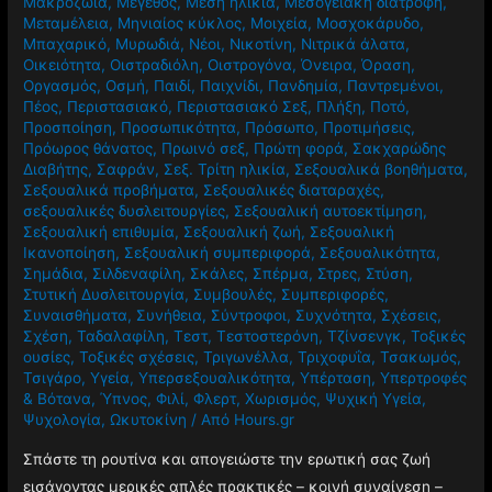
Μακροζωία
,
Μέγεθος
,
Μέση ηλικία
,
Μεσογειακή διατροφή
,
Μεταμέλεια
,
Μηνιαίος κύκλος
,
Μοιχεία
,
Μοσχοκάρυδο
,
Μπαχαρικό
,
Μυρωδιά
,
Νέοι
,
Νικοτίνη
,
Νιτρικά άλατα
,
Οικειότητα
,
Οιστραδιόλη
,
Οιστρογόνα
,
Όνειρα
,
Όραση
,
Οργασμός
,
Οσμή
,
Παιδί
,
Παιχνίδι
,
Πανδημία
,
Παντρεμένοι
,
Πέος
,
Περιστασιακό
,
Περιστασιακό Σεξ
,
Πλήξη
,
Ποτό
,
Προσποίηση
,
Προσωπικότητα
,
Πρόσωπο
,
Προτιμήσεις
,
Πρόωρος θάνατος
,
Πρωινό σεξ
,
Πρώτη φορά
,
Σακχαρώδης
Διαβήτης
,
Σαφράν
,
Σεξ. Τρίτη ηλικία
,
Σεξουαλικά βοηθήματα
,
Σεξουαλικά προβήματα
,
Σεξουαλικές διαταραχές
,
σεξουαλικές δυσλειτουργίες
,
Σεξουαλική αυτοεκτίμηση
,
Σεξουαλική επιθυμία
,
Σεξουαλική ζωή
,
Σεξουαλική
Ικανοποίηση
,
Σεξουαλική συμπεριφορά
,
Σεξουαλικότητα
,
Σημάδια
,
Σιλδεναφίλη
,
Σκάλες
,
Σπέρμα
,
Στρες
,
Στύση
,
Στυτική Δυσλειτουργία
,
Συμβουλές
,
Συμπεριφορές
,
Συναισθήματα
,
Συνήθεια
,
Σύντροφοι
,
Συχνότητα
,
Σχέσεις
,
Σχέση
,
Ταδαλαφίλη
,
Τεστ
,
Τεστοστερόνη
,
Τζίνσενγκ
,
Τοξικές
ουσίες
,
Τοξικές σχέσεις
,
Τριγωνέλλα
,
Τριχοφυΐα
,
Τσακωμός
,
Τσιγάρο
,
Υγεία
,
Υπερσεξουαλικότητα
,
Υπέρταση
,
Υπερτροφές
& Βότανα
,
Ύπνος
,
Φιλί
,
Φλερτ
,
Χωρισμός
,
Ψυχική Υγεία
,
Ψυχολογία
,
Ωκυτοκίνη
/ Από
Hours.gr
Σπάστε τη ρουτίνα και απογειώστε την ερωτική σας ζωή
εισάγοντας μερικές απλές πρακτικές – κοινή συναίνεση –