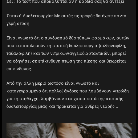
Σεξ: Το τεστ που αποκαλύπτει αν η καρδιά σας θα αντέξει
Στυτική Δυσλειτουργία: Με αυτές τις τροφές θα έχετε πάντα
γερή στύση
Είναι γνωστό ότι ο συνδυασμό δύο τύπων φαρμάκων, αυτών
που καταπολεμούν τη στυτική δυσλειτουργία (σιλδεναφίλη,
ταδαλαφίλη) και των νιτρικών/αγγειοδιασταλτικών, μπορεί
να οδηγήσει σε επίκινδυνη πτώση της πίεσης και θεωρείται
επικίνδυνος.
Από την άλλη μεριά ωστόσο είναι γνωστό και
καταγεγραμμένο ότι πολλοί άνδρες που λαμβάνουν νιτρώδη
για τη στηθάγχη, λαμβάνουν και χάπια κατά της στυτικής
δυσλειτουργίας μιας και πρόκειται για άνδρες νεαρής ..