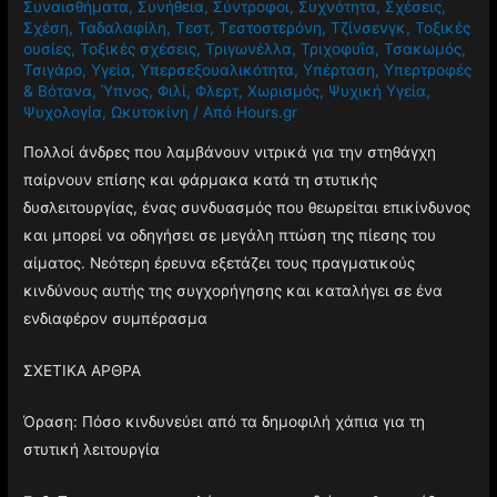
Συναισθήματα
,
Συνήθεια
,
Σύντροφοι
,
Συχνότητα
,
Σχέσεις
,
Σχέση
,
Ταδαλαφίλη
,
Τεστ
,
Τεστοστερόνη
,
Τζίνσενγκ
,
Τοξικές
ουσίες
,
Τοξικές σχέσεις
,
Τριγωνέλλα
,
Τριχοφυΐα
,
Τσακωμός
,
Τσιγάρο
,
Υγεία
,
Υπερσεξουαλικότητα
,
Υπέρταση
,
Υπερτροφές
& Βότανα
,
Ύπνος
,
Φιλί
,
Φλερτ
,
Χωρισμός
,
Ψυχική Υγεία
,
Ψυχολογία
,
Ωκυτοκίνη
/ Από
Hours.gr
Πολλοί άνδρες που λαμβάνουν νιτρικά για την στηθάγχη
παίρνουν επίσης και φάρμακα κατά τη στυτικής
δυσλειτουργίας, ένας συνδυασμός που θεωρείται επικίνδυνος
και μπορεί να οδηγήσει σε μεγάλη πτώση της πίεσης του
αίματος. Νεότερη έρευνα εξετάζει τους πραγματικούς
κινδύνους αυτής της συγχορήγησης και καταλήγει σε ένα
ενδιαφέρον συμπέρασμα
ΣΧΕΤΙΚΑ ΑΡΘΡΑ
Όραση: Πόσο κινδυνεύει από τα δημοφιλή χάπια για τη
στυτική λειτουργία