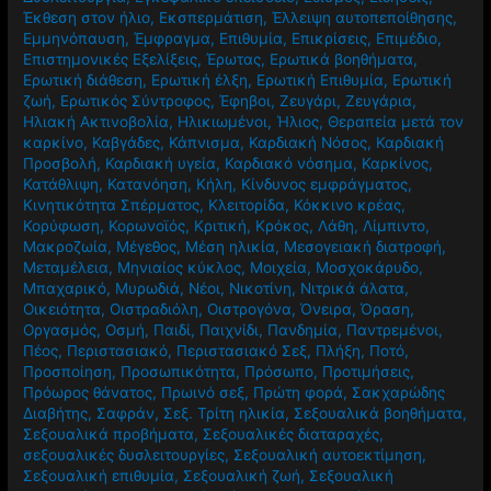
Έκθεση στον ήλιο
,
Εκσπερμάτιση
,
Έλλειψη αυτοπεποίθησης
,
Εμμηνόπαυση
,
Έμφραγμα
,
Επιθυμία
,
Επικρίσεις
,
Επιμέδιο
,
Επιστημονικές Εξελίξεις
,
Έρωτας
,
Ερωτικά βοηθήματα
,
Ερωτική διάθεση
,
Ερωτική έλξη
,
Ερωτική Επιθυμία
,
Ερωτική
ζωή
,
Ερωτικός Σύντροφος
,
Έφηβοι
,
Ζευγάρι
,
Ζευγάρια
,
Ηλιακή Ακτινοβολία
,
Ηλικιωμένοι
,
Ήλιος
,
Θεραπεία μετά τον
καρκίνο
,
Καβγάδες
,
Κάπνισμα
,
Καρδιακή Νόσος
,
Καρδιακή
Προσβολή
,
Καρδιακή υγεία
,
Καρδιακό νόσημα
,
Καρκίνος
,
Κατάθλιψη
,
Κατανόηση
,
Κήλη
,
Κίνδυνος εμφράγματος
,
Κινητικότητα Σπέρματος
,
Κλειτορίδα
,
Κόκκινο κρέας
,
Κορύφωση
,
Κορωνοϊός
,
Κριτική
,
Κρόκος
,
Λάθη
,
Λίμπιντο
,
Μακροζωία
,
Μέγεθος
,
Μέση ηλικία
,
Μεσογειακή διατροφή
,
Μεταμέλεια
,
Μηνιαίος κύκλος
,
Μοιχεία
,
Μοσχοκάρυδο
,
Μπαχαρικό
,
Μυρωδιά
,
Νέοι
,
Νικοτίνη
,
Νιτρικά άλατα
,
Οικειότητα
,
Οιστραδιόλη
,
Οιστρογόνα
,
Όνειρα
,
Όραση
,
Οργασμός
,
Οσμή
,
Παιδί
,
Παιχνίδι
,
Πανδημία
,
Παντρεμένοι
,
Πέος
,
Περιστασιακό
,
Περιστασιακό Σεξ
,
Πλήξη
,
Ποτό
,
Προσποίηση
,
Προσωπικότητα
,
Πρόσωπο
,
Προτιμήσεις
,
Πρόωρος θάνατος
,
Πρωινό σεξ
,
Πρώτη φορά
,
Σακχαρώδης
Διαβήτης
,
Σαφράν
,
Σεξ. Τρίτη ηλικία
,
Σεξουαλικά βοηθήματα
,
Σεξουαλικά προβήματα
,
Σεξουαλικές διαταραχές
,
σεξουαλικές δυσλειτουργίες
,
Σεξουαλική αυτοεκτίμηση
,
Σεξουαλική επιθυμία
,
Σεξουαλική ζωή
,
Σεξουαλική