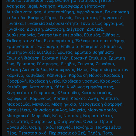
Απιστία
,
Απόλαυση
,
Αρρενωπότητα
,
Αρτηριακή Πίεση
,
Ασκήσεις Kegel
,
Άσκηση
,
Ατμοσφαιρική Ρύπανση
,
Αυτοϊκανοποίηση
,
Αυτοπεποίθηση
,
Αφροδισιακά
,
Βακτηριακή
κολπίτιδα
,
Βρέφος
,
Γάμος
,
Γονείς
,
Γονιμότητα
,
Γυμναστική
,
Γυναίκα
,
Γυναικεία Σεξουαλικότητα
,
Γυναικείος οργασμός
,
Γυναίκες
,
Διάθεση
,
Διατροφή
,
Διέγερση
,
Δουλειά
,
Δυσλειτουργία
,
Εγκεφαλικό επεισόδιο
,
Εθισμός
,
Ειδήσεις
,
Έκθεση στον ήλιο
,
Εκσπερμάτιση
,
Έλλειψη αυτοπεποίθησης
,
Εμμηνόπαυση
,
Έμφραγμα
,
Επιθυμία
,
Επικρίσεις
,
Επιμέδιο
,
Επιστημονικές Εξελίξεις
,
Έρωτας
,
Ερωτικά βοηθήματα
,
Ερωτική διάθεση
,
Ερωτική έλξη
,
Ερωτική Επιθυμία
,
Ερωτική
ζωή
,
Ερωτικός Σύντροφος
,
Έφηβοι
,
Ζευγάρι
,
Ζευγάρια
,
Ηλιακή Ακτινοβολία
,
Ηλικιωμένοι
,
Ήλιος
,
Θεραπεία μετά τον
καρκίνο
,
Καβγάδες
,
Κάπνισμα
,
Καρδιακή Νόσος
,
Καρδιακή
Προσβολή
,
Καρδιακή υγεία
,
Καρδιακό νόσημα
,
Καρκίνος
,
Κατάθλιψη
,
Κατανόηση
,
Κήλη
,
Κίνδυνος εμφράγματος
,
Κινητικότητα Σπέρματος
,
Κλειτορίδα
,
Κόκκινο κρέας
,
Κορύφωση
,
Κορωνοϊός
,
Κριτική
,
Κρόκος
,
Λάθη
,
Λίμπιντο
,
Μακροζωία
,
Μέγεθος
,
Μέση ηλικία
,
Μεσογειακή διατροφή
,
Μεταμέλεια
,
Μηνιαίος κύκλος
,
Μοιχεία
,
Μοσχοκάρυδο
,
Μπαχαρικό
,
Μυρωδιά
,
Νέοι
,
Νικοτίνη
,
Νιτρικά άλατα
,
Οικειότητα
,
Οιστραδιόλη
,
Οιστρογόνα
,
Όνειρα
,
Όραση
,
Οργασμός
,
Οσμή
,
Παιδί
,
Παιχνίδι
,
Πανδημία
,
Παντρεμένοι
,
Πέος
,
Περιστασιακό
,
Περιστασιακό Σεξ
,
Πλήξη
,
Ποτό
,