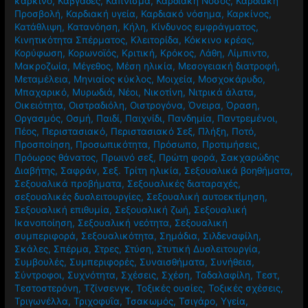
καρκίνο
,
Καβγάδες
,
Κάπνισμα
,
Καρδιακή Νόσος
,
Καρδιακή
Προσβολή
,
Καρδιακή υγεία
,
Καρδιακό νόσημα
,
Καρκίνος
,
Κατάθλιψη
,
Κατανόηση
,
Κήλη
,
Κίνδυνος εμφράγματος
,
Κινητικότητα Σπέρματος
,
Κλειτορίδα
,
Κόκκινο κρέας
,
Κορύφωση
,
Κορωνοϊός
,
Κριτική
,
Κρόκος
,
Λάθη
,
Λίμπιντο
,
Μακροζωία
,
Μέγεθος
,
Μέση ηλικία
,
Μεσογειακή διατροφή
,
Μεταμέλεια
,
Μηνιαίος κύκλος
,
Μοιχεία
,
Μοσχοκάρυδο
,
Μπαχαρικό
,
Μυρωδιά
,
Νέοι
,
Νικοτίνη
,
Νιτρικά άλατα
,
Οικειότητα
,
Οιστραδιόλη
,
Οιστρογόνα
,
Όνειρα
,
Όραση
,
Οργασμός
,
Οσμή
,
Παιδί
,
Παιχνίδι
,
Πανδημία
,
Παντρεμένοι
,
Πέος
,
Περιστασιακό
,
Περιστασιακό Σεξ
,
Πλήξη
,
Ποτό
,
Προσποίηση
,
Προσωπικότητα
,
Πρόσωπο
,
Προτιμήσεις
,
Πρόωρος θάνατος
,
Πρωινό σεξ
,
Πρώτη φορά
,
Σακχαρώδης
Διαβήτης
,
Σαφράν
,
Σεξ. Τρίτη ηλικία
,
Σεξουαλικά βοηθήματα
,
Σεξουαλικά προβήματα
,
Σεξουαλικές διαταραχές
,
σεξουαλικές δυσλειτουργίες
,
Σεξουαλική αυτοεκτίμηση
,
Σεξουαλική επιθυμία
,
Σεξουαλική ζωή
,
Σεξουαλική
Ικανοποίηση
,
Σεξουαλική νεότητα
,
Σεξουαλική
συμπεριφορά
,
Σεξουαλικότητα
,
Σημάδια
,
Σιλδεναφίλη
,
Σκάλες
,
Σπέρμα
,
Στρες
,
Στύση
,
Στυτική Δυσλειτουργία
,
Συμβουλές
,
Συμπεριφορές
,
Συναισθήματα
,
Συνήθεια
,
Σύντροφοι
,
Συχνότητα
,
Σχέσεις
,
Σχέση
,
Ταδαλαφίλη
,
Τεστ
,
Τεστοστερόνη
,
Τζίνσενγκ
,
Τοξικές ουσίες
,
Τοξικές σχέσεις
,
Τριγωνέλλα
,
Τριχοφυΐα
,
Τσακωμός
,
Τσιγάρο
,
Υγεία
,