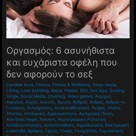
Oργασμός: 6 ασυνήθιστα
και ευχάριστα οφέλη που
δεν αφορούν το σεξ
Candida Auris
,
Fitness
,
Fitness & Wellbeing
,
Gingo biloba
,
Lifting
,
Love bombing
,
Maca
,
Pilates
,
SEX
,
Sex toys
,
Sexting
,
Single
,
Social Media
,
Stashing
,
Video games
,
Άγγιγμα
,
Αγκαλιά
,
Άγχος
,
Αλκοόλ
,
Άμυνα
,
Άνδρας
,
Άνδρες
,
Άνδρες vs
Γυναίκες
,
Αντιγήρανση
,
Αντικαταθλιπτικά
,
Άντρες
,
Απάτη
,
Απιστία
,
Απόλαυση
,
Αρρενωπότητα
,
Αρτηριακή Πίεση
,
Ασκήσεις Kegel
,
Άσκηση
,
Ατμοσφαιρική Ρύπανση
,
Αυτοϊκανοποίηση
,
Αυτοπεποίθηση
,
Αφροδισιακά
,
Βακτηριακή
κολπίτιδα
,
Βρέφος
,
Γάμος
,
Γονείς
,
Γονιμότητα
,
Γυμναστική
,