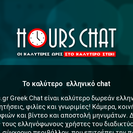
To καλύτερο
α
σ
φ
ελληνικό chat
.gr Greek Chat είναι καλύτερο δωρεάν ελλη
ητήσεις, φιλίες και γνωριμίες! Κάμερα, κοι
ιών και βίντεο και αποστολή μηνυμάτων. 
ς τους ελληνόφωνους χρήστες του διαδικτύο
αι σύγχρονο περιβάλλον, που επιτρέπει την 