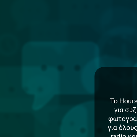
Το Hours
για συζ
φωτογραφ
για όλου
radio κ