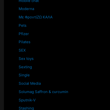
mobile chat
Moderna
Mε ΦροντίΖΩ ΚΑΛΑ
Pets
Pfizer
Pilates
SEX
Sex toys
Sexting
Single
Social Media
Solumag Saffron & curcumin
Sputnik-V
Stashing