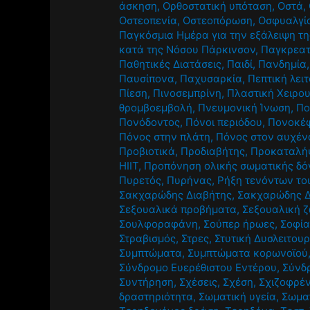
άσκηση
,
Ορθοστατική υπόταση
,
Οστά
,
Οστεοπενία
,
Οστεοπόρωση
,
Οσφυαλγί
Παγκόσμια Ημέρα για την εξάλειψη τη
κατά της Νόσου Πάρκινσον
,
Παγκρεατ
Παθητικές Διατάσεις
,
Παιδί
,
Πανδημία
Παυσίπονα
,
Παχυσαρκία
,
Πεπτική λει
Πίεση
,
Πινοσεμπρίνη
,
Πλαστική Χειρο
θρομβοεμβολή
,
Πνευμονική Ίνωση
,
Πο
Πονόδοντος
,
Πόνοι περιόδου
,
Πονοκέ
Πόνος στην πλάτη
,
Πόνος στον αυχέν
Προβιοτικά
,
Προδιαβήτης
,
Προκαταλή
HIIT
,
Προπόνηση ολικής σωματικής δό
Πυρετός
,
Πυρήνας
,
Ρήξη τενόντων το
Σακχαρώδης Διαβήτης
,
Σακχαρώδης Δ
Σεξουαλικά προβήματα
,
Σεξουαλική 
Σουλφοραφάνη
,
Σούπερ ήρωες
,
Σοφία
Στραβισμός
,
Στρες
,
Στυτική Δυσλειτουρ
Συμπτώματα
,
Συμπτώματα κορωνοϊού
Σύνδρομο Ευερέθιστου Εντέρου
,
Σύνδ
Συντήρηση
,
Σχέσεις
,
Σχέση
,
Σχιζοφρέν
δραστηριότητα
,
Σωματική υγεία
,
Σωμα