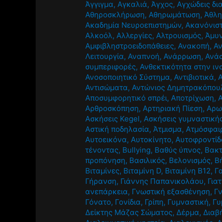
Άγγιγμα
,
Αγκαλιά
,
Άγχος
,
Αγχώδεις δι
Αθηροσκλήρωση
,
Αθηρωμάτωση
,
Άθλ
Ακαδημία Νευροεπιστημών
,
Ακανόνισ
Αλκοόλ
,
Αλλεργίες
,
Αλτρουισμός
,
Άμυν
Αμφιβληστροειδοπάθειες
,
Ανακοπή
,
Α
Λειτουργία
,
Αναπνοή
,
Ανάρρωση
,
Ανά
συμπεριφορές
,
Ανθεκτικότητα στην ιν
Ανοσοποιητικό Σύστημα
,
Αντιβιοτικά
,
Αντισώματα
,
Αντώνιος Δημητρακόπου
Αποσυμφορητικό σπρέι
,
Αποτρίχωση
,
Αρθροσκόπηση
,
Αρτηριακή Πίεση
,
Αρω
Ασκήσεις Kegel
,
Ασκήσεις γυμναστική
Αστική ποδηλασία
,
Άτμισμα
,
Ατμόσφαι
Αυτοεικόνα
,
Αυτοκίνητο
,
Αυτοφροντίδ
τένοντας
,
Βullying
,
Βαθύς ύπνος
,
Βακτ
προπόνηση
,
Βασιλικός
,
Βελονισμός
,
Β
Βιταμίνες
,
Βιταμίνη D
,
Βιταμίνη Β12
,
Γ
Γήρανση
,
Γιάννης Παπανικολάου
,
Για
ανεπάρκεια
,
Γνωστική εξασθένηση
,
Γ
Γόνατο
,
Γονίδια
,
Γρίπη
,
Γυμναστική
,
Γυ
Δείκτης Μάζας Σώματος
,
Δέρμα
,
Διαβ