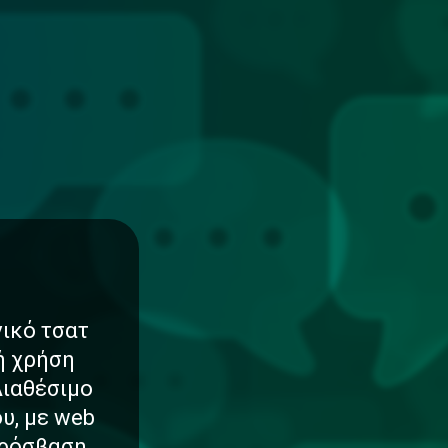
νικό τσατ
νή χρήση
Διαθέσιμο
υ, με web
πρόσβαση