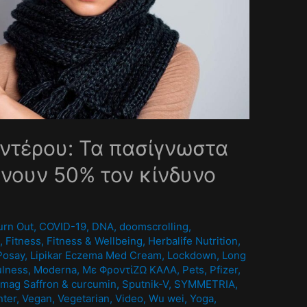
ντέρου: Τα πασίγνωστα
νουν 50% τον κίνδυνο
0
urn Out
,
COVID-19
,
DNA
,
doomscrolling
,
A
,
Fitness
,
Fitness & Wellbeing
,
Herbalife Nutrition
,
Posay
,
Lipikar Eczema Med Cream
,
Lockdown
,
Long
ulness
,
Moderna
,
Mε ΦροντίΖΩ ΚΑΛΑ
,
Pets
,
Pfizer
,
mag Saffron & curcumin
,
Sputnik-V
,
SYMMETRIA
,
nter
,
Vegan
,
Vegetarian
,
Video
,
Wu wei
,
Yoga
,