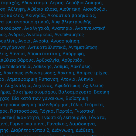
αταραχές
,
Αδυνάτισμα
,
Αέρας
,
Αερόβια Άσκηση
,
ηση
,
Άθληψη
,
Αιθέρια έλαια
,
Αισθητική
,
Αισιοδοξία
,
τος κύκλος
,
Ακινησία
,
Ακουστικά βαρηκοΐας
,
α του ανοσοποιητικού
,
Αμφιβληστροειδής
,
νακούφιση
,
Αναλγητικά
,
Αναπηρία
,
Αναπνευστική
σες
,
Άνδρες
,
Ανεπάρκεια
,
Ανεπιθύμητες
σουλίνη
,
Άνοια
,
Ανοσία
,
Ανοσοποίηση
,
Αντιγήρανση
,
Αντικαταθλιπτικά
,
Αντιμετώπιση
,
λος
,
Άπνοια
,
Αποκατάσταση
,
Απόρριψη
,
Απώλεια βάρους
,
Αρθραλγία
,
Αρθρίτιδα
,
ματοθεραπεία
,
Ασθενής
,
Άσθμα
,
Ασκήσεις
,
ς
,
Ασκήσεις ενδυνάμωσης
,
Άσκηση
,
Άσπρες τρίχες
,
ρα
,
Ατμοσφαιρική Ρύπανση
,
Ατονία
,
Αϋπνία
,
α
,
Αυχεναλγία
,
Αυχένας
,
Αφυδάτωση
,
Αχίλλειος
ήρια
,
Βακτήρια στομάχου
,
Βαλσαμόχορτο
,
Βασική
ήχας
,
Βία κατά των γυναικών
,
Βιοϊατρική
,
αστροοισοφαγική παλινδρόμηση
,
Γέλιο
,
Γεύματα
,
τρός
,
Γιατροσόφια
,
Γιόγκα
,
Γιορτές
,
Γνωστική
νωστική Ικανότητα
,
Γνωστική λειτουργία
,
Γόνατα
,
μνό
,
Γυμνοί για ύπνο
,
Γυναίκες
,
Δαμάσκηνα
,
ήτης
,
Διαβήτης τύπου 2
,
Διάγνωση
,
Διάθεση
,