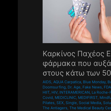
Καρκίνος Παχέος Ε
φάρμακα που αυξά
στους κάτω των 5
AIDS
,
AQUA Carpatica
,
Blue Monday
,
B
Doomsurfing
,
Dr. Age
,
Fake News
,
FD
HIIT
,
HIV
,
INTERAMERICAN
,
La Roche-
Covid
,
MEDICLINIC
,
MEDIFIRST
,
Mindf
Pilates
,
SEX
,
Single
,
Social Media
,
Solu
The Antiagers
,
The Medical Beauty Ce