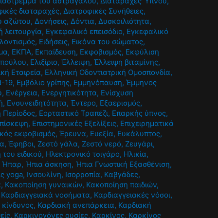
ιάστρεμμα του αστραγάλου
,
Διαταραχές Ύπνου
,
φικές διαταραχές
,
Διατροφικές Συνήθειες
,
ου αζώτου
,
Δονήσεις
,
Δόντια
,
Δυσκοιλιότητα
,
 λειτουργία
,
Εγκεφαλικό επεισόδιο
,
Εγκεφαλικό
λοντισμός
,
Ειδήσεις
,
Εικόνα του σώματος
,
μα
,
ΕΚΠΑ
,
Εκπαίδευση
,
Εκφοβισμός
,
Εκφύλιση
οπούλου
,
Ελιξίριο
,
Έλλειψη
,
Έλλειψη βιταμίνης
,
ική Εταιρεία
,
Ελληνική Οδοντιατρική Ομοσπονδία
,
d-19
,
Εμβόλιο γρίπης
,
Εμμηνόπαυση
,
Έμμηνος
ύ
,
Ενέργεια
,
Ενεργητικότητα
,
Ενίσχυση
ή
,
Ενσυνειδητότητα
,
Έντερο
,
Εξαερισμός
,
ή Περίοδος
,
Εορταστικό Τραπέζι
,
Επαρκής ύπνος
,
πίσκεψη
,
Επιστημονικές Εξελίξεις
,
Επιχειρηματικά
κός εκφοβισμός
,
Έρευνα
,
Ευεξία
,
Ευκάλυπτος
,
ία
,
Έφηβοι
,
Ζεστό γάλα
,
Ζεστό νερό
,
Ζευγάρι
,
 του ειδικού
,
Ηλεκτρονικό τσιγάρο
,
Ηλικία
,
,
Ήπαρ
,
Ήπια άσκηση
,
Ήπια Γνωστική Εξασθένιση
,
ις yoga
,
Ινσουλίνη
,
Ισορροπία
,
Καβγάδες
,
α
,
Κακοποίηση γυναικών
,
Κακοποίηση παιδιών
,
,
Καρδιαγγειακά νοσήματα
,
Καρδιαγγειακές νόσοι
,
 κίνδυνος
,
Καρδιακή ανεπάρκεια
,
Καρδιακή
είς
,
Καρκινογόνες ουσίες
,
Καρκίνος
,
Καρκίνος