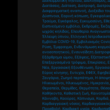
Διαλειμματική νηστεία
,
Διαλογισμός
,
Δ
Διατάσεις
,
Διάταση
,
Διατροφή
,
Διατρο
Διαφραγματική αναπνοή
,
Διοξείδιο τ
Δύσπνοια
,
Εαρινή κόπωση
,
Εγκεφαλική
Τραύμα
,
Εγκέφαλος
,
Εγκυμοσύνη
,
Εθε
Εισπνεόμενο εμβόλιο
,
Εκδρομές
,
Έκζε
ωχράς κηλίδας
,
Ελευθερία Αναγνωστ
Έλλειψη ύπνου
,
Ελληνική Ιατροδικαστ
Εμβόλια COVID-19
,
Εμβολιασμός Covi
Ρύση
,
Έμφραγμα
,
Ενδυνάμωση κορμο
ανοσοποητικού
,
Ενσυνείδητη Διατροφ
Εξάρθρημα ώμου
,
Εξάψεις
,
Εξεταστικ
Επεξεργασμένα τρόφιμα
,
Επικρίσεις
,
Ε
Νέα
,
Εργασιακή Εξουθένωση
,
Εργασια
Εύρος κίνησης
,
Ευτυχία
,
ΕΦΕΧ
,
Εφηβε
Ζευγάρια
,
Ζωηρό περπάτημα
,
Η άποψη
Ηλικιωμένοι
,
Ηλικιωμένος
,
Ημικρανία
Θεραπεία
,
Θερμίδες
,
Θερμότητα
,
Θέσε
Καθήκοντα
,
Καθιστική ζωή
,
Καινοτομί
Κάνναβη
,
Καούρες
,
Κάπνισμα
,
Καρδιά
Καρδιαγγειακή νόσος
,
Καρδιαγγειακός
Προσβολή
,
Καρδιακή υγεία
,
Καρδιοπαθ