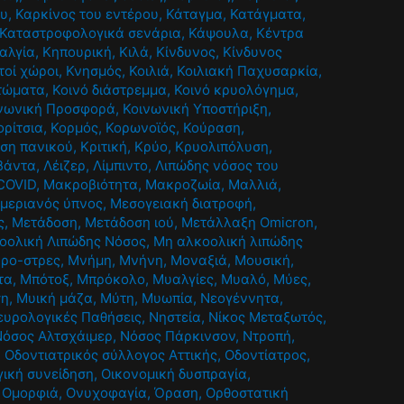
ου
,
Καρκίνος του εντέρου
,
Κάταγμα
,
Κατάγματα
,
Καταστροφολογικά σενάρια
,
Κάψουλα
,
Κέντρα
αλγία
,
Κηπουρική
,
Κιλά
,
Κίνδυνος
,
Κίνδυνος
τοί χώροι
,
Κνησμός
,
Κοιλιά
,
Κοιλιακή Παχυσαρκία
,
τώματα
,
Κοινό διάστρεμμα
,
Κοινό κρυολόγημα
,
νωνική Προσφορά
,
Κοινωνική Υποστήριξη
,
ορίτσια
,
Κορμός
,
Κορωνοϊός
,
Κούραση
,
ίση πανικού
,
Κριτική
,
Κρύο
,
Κρυολιπόλυση
,
βάντα
,
Λέιζερ
,
Λίμπιντο
,
Λιπώδης νόσος του
COVID
,
Μακροβιότητα
,
Μακροζωία
,
Μαλλιά
,
μεριανός ύπνος
,
Μεσογειακή διατροφή
,
ς
,
Μετάδοση
,
Μετάδοση ιού
,
Μετάλλαξη Omicron
,
οολική Λιπώδης Νόσος
,
Μη αλκοολική λιπώδης
κρο-στρες
,
Μνήμη
,
Μνήνη
,
Μοναξιά
,
Μουσική
,
τα
,
Μπότοξ
,
Μπρόκολο
,
Μυαλγίες
,
Μυαλό
,
Μύες
,
ση
,
Μυική μάζα
,
Μύτη
,
Μυωπία
,
Νεογέννητα
,
ευρολογικές Παθήσεις
,
Νηστεία
,
Νίκος Μεταξωτός
,
Νόσος Αλτσχάιμερ
,
Νόσος Πάρκινσον
,
Ντροπή
,
,
Οδοντιατρικός σύλλογος Αττικής
,
Οδοντίατρος
,
γική συνείδηση
,
Οικονομική δυσπραγία
,
,
Ομορφιά
,
Ονυχοφαγία
,
Όραση
,
Ορθοστατική