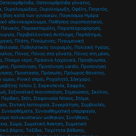
Οστεοαρθρίτιδα
,
Οστεοαρθρίτιδα γόνατος
,
α
,
Ουρολοιμώξεις
,
Ουρολοίμωξη
,
Οφέλη
,
Παγετός
,
ς βίας κατά των γυναικών
,
Παγκόσμια Ημέρα
ικό αδενοκαρκίνωμα
,
Παθήσεις ουροποιητικού
,
,
Πανικός
,
Παρακεταμόλη
,
Παραπληροφόρηση
,
τουργία
,
Περιβαλλοντική Αντίληψη
,
Περπάτημα
,
υργική
,
Πλάτη
,
Πνεύμονες
,
Πνευμονική
δηλασία
,
Ποδηλατικός τουρισμός
,
Πολιτική Υγείας
,
φαλος
,
Πόνος
,
Πόνος στα γόνατα
,
Πόνος στη μέση
,
α
,
Πόσιμο νερό
,
Πράσινα λαχανικά
,
Πρεσβυωπία
,
ψεις
,
Προπόνηση
,
Προπόνηση cardio
,
Προπονηση
νησης
,
Προστασία
,
Πρόσωπο
,
Πρόωρος θάνατος
,
υ ώμου
,
Ρινικό σπρέι
,
Ροχαλητό
,
Σάκχαρο
,
ιαβήτης τύπου 2
,
Σαρκοπενία
,
Σαφράν
,
ζωή
,
Σεξουαλική Ικανοποίηση
,
Σημειώσεις
,
Σκύλος
,
 Περδίκη
,
Σπίτι
,
Στεφανιαία Νόσος
,
Στόμα
,
γία
,
Στυτική λειτουργία
,
Συγκράτηση
,
Συμβουλές
,
,
Συναισθήματα
,
Συναισθηματική υπερφαγία
,
ρομο πολυκυστικών ωοθηκών
,
Συνήθειες
,
εια
,
Σώμα
,
Σωματική Άσκηση
,
Σωματική
τικό βάρος
,
Ταξίδια
,
Ταχύτητα βάδισης
,