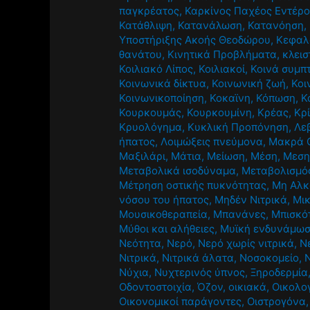
παγκρέατος
,
Καρκίνος Παχέος Εντέρ
Κατάθλιψη
,
Κατανάλωση
,
Κατανόηση
,
Υποστήριξης Ακοής Θεοδώρου
,
Κεφαλ
θανάτου
,
Κινητικά Προβλήματα
,
κλεισ
Κοιλιακό Λίπος
,
Κοιλιακοί
,
Κοινά συμπ
Κοινωνικά δίκτυα
,
Κοινωνική ζωή
,
Κοι
Κοινωνικοποίηση
,
Κοκαϊνη
,
Κόπωση
,
Κ
Κουρκουμάς
,
Κουρκουμίνη
,
Κρέας
,
Κρ
Κρυολόγημα
,
Κυκλική Προπόνηση
,
Λε
ήπατος
,
Λοιμώξεις πνεύμονα
,
Μακρά 
Μαξιλάρι
,
Μάτια
,
Μείωση
,
Μέση
,
Μεση
Μεταβολικά ισοδύναμα
,
Μεταβολισμό
Μέτρηση οστικής πυκνότητας
,
Μη Αλκ
νόσου του ήπατος
,
Μηδέν Νιτρικά
,
Μι
Μουσικοθεραπεία
,
Μπανάνες
,
Μπισκό
Μύθοι και αλήθειες
,
Μυϊκή ενδυνάμω
Νεότητα
,
Νερό
,
Νερό χωρίς νιτρικά
,
Ν
Νιτρικά
,
Νιτρικά άλατα
,
Νοσοκομείο
,
Νύχια
,
Νυχτερινός ύπνος
,
Ξηροδερμία
Οδοντοστοιχία
,
Όζον
,
οικιακά
,
Οικολο
Οικονομικοί παράγοντες
,
Οιστρογόνα