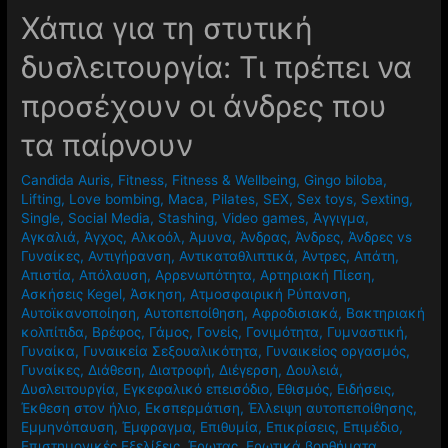
Χάπια για τη στυτική
δυσλειτουργία: Τι πρέπει να
προσέχουν οι άνδρες που
τα παίρνουν
Candida Auris
,
Fitness
,
Fitness & Wellbeing
,
Gingo biloba
,
Lifting
,
Love bombing
,
Maca
,
Pilates
,
SEX
,
Sex toys
,
Sexting
,
Single
,
Social Media
,
Stashing
,
Video games
,
Άγγιγμα
,
Αγκαλιά
,
Άγχος
,
Αλκοόλ
,
Άμυνα
,
Άνδρας
,
Άνδρες
,
Άνδρες vs
Γυναίκες
,
Αντιγήρανση
,
Αντικαταθλιπτικά
,
Άντρες
,
Απάτη
,
Απιστία
,
Απόλαυση
,
Αρρενωπότητα
,
Αρτηριακή Πίεση
,
Ασκήσεις Kegel
,
Άσκηση
,
Ατμοσφαιρική Ρύπανση
,
Αυτοϊκανοποίηση
,
Αυτοπεποίθηση
,
Αφροδισιακά
,
Βακτηριακή
κολπίτιδα
,
Βρέφος
,
Γάμος
,
Γονείς
,
Γονιμότητα
,
Γυμναστική
,
Γυναίκα
,
Γυναικεία Σεξουαλικότητα
,
Γυναικείος οργασμός
,
Γυναίκες
,
Διάθεση
,
Διατροφή
,
Διέγερση
,
Δουλειά
,
Δυσλειτουργία
,
Εγκεφαλικό επεισόδιο
,
Εθισμός
,
Ειδήσεις
,
Έκθεση στον ήλιο
,
Εκσπερμάτιση
,
Έλλειψη αυτοπεποίθησης
,
Εμμηνόπαυση
,
Έμφραγμα
,
Επιθυμία
,
Επικρίσεις
,
Επιμέδιο
,
Επιστημονικές Εξελίξεις
,
Έρωτας
,
Ερωτικά βοηθήματα
,