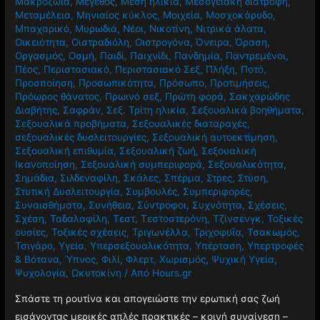
Μακροζωία
,
Μέγεθος
,
Μέση ηλικία
,
Μεσογειακή διατροφή
,
Μεταμέλεια
,
Μηνιαίος κύκλος
,
Μοιχεία
,
Μοσχοκάρυδο
,
Μπαχαρικό
,
Μυρωδιά
,
Νέοι
,
Νικοτίνη
,
Νιτρικά άλατα
,
Οικειότητα
,
Οιστραδιόλη
,
Οιστρογόνα
,
Όνειρα
,
Όραση
,
Οργασμός
,
Οσμή
,
Παιδί
,
Παιχνίδι
,
Πανδημία
,
Παντρεμένοι
,
Πέος
,
Περιστασιακό
,
Περιστασιακό Σεξ
,
Πλήξη
,
Ποτό
,
Προσποίηση
,
Προσωπικότητα
,
Πρόσωπο
,
Προτιμήσεις
,
Πρόωρος θάνατος
,
Πρωινό σεξ
,
Πρώτη φορά
,
Σακχαρώδης
Διαβήτης
,
Σαφράν
,
Σεξ. Τρίτη ηλικία
,
Σεξουαλικά βοηθήματα
,
Σεξουαλικά προβήματα
,
Σεξουαλικές διαταραχές
,
σεξουαλικές δυσλειτουργίες
,
Σεξουαλική αυτοεκτίμηση
,
Σεξουαλική επιθυμία
,
Σεξουαλική ζωή
,
Σεξουαλική
Ικανοποίηση
,
Σεξουαλική συμπεριφορά
,
Σεξουαλικότητα
,
Σημάδια
,
Σιλδεναφίλη
,
Σκάλες
,
Σπέρμα
,
Στρες
,
Στύση
,
Στυτική Δυσλειτουργία
,
Συμβουλές
,
Συμπεριφορές
,
Συναισθήματα
,
Συνήθεια
,
Σύντροφοι
,
Συχνότητα
,
Σχέσεις
,
Σχέση
,
Ταδαλαφίλη
,
Τεστ
,
Τεστοστερόνη
,
Τζίνσενγκ
,
Τοξικές
ουσίες
,
Τοξικές σχέσεις
,
Τριγωνέλλα
,
Τριχοφυΐα
,
Τσακωμός
,
Τσιγάρο
,
Υγεία
,
Υπερσεξουαλικότητα
,
Υπέρταση
,
Υπερτροφές
& Βότανα
,
Ύπνος
,
Φιλί
,
Φλερτ
,
Χωρισμός
,
Ψυχική Υγεία
,
Ψυχολογία
,
Ωκυτοκίνη
/ Από
Hours.gr
Σπάστε τη ρουτίνα και απογειώστε την ερωτική σας ζωή
εισάγοντας μερικές απλές πρακτικές – κοινή συναίνεση –