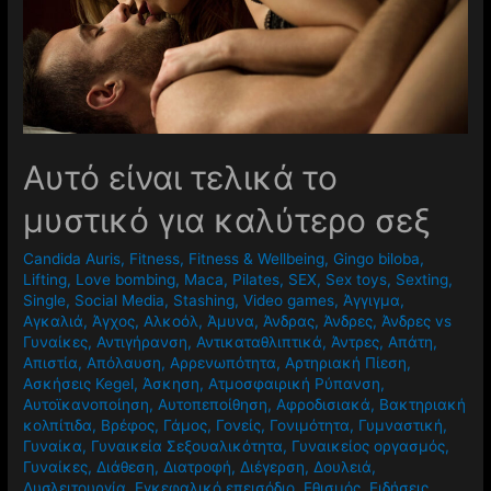
Αυτό είναι τελικά το
μυστικό για καλύτερο σεξ
Candida Auris
,
Fitness
,
Fitness & Wellbeing
,
Gingo biloba
,
Lifting
,
Love bombing
,
Maca
,
Pilates
,
SEX
,
Sex toys
,
Sexting
,
Single
,
Social Media
,
Stashing
,
Video games
,
Άγγιγμα
,
Αγκαλιά
,
Άγχος
,
Αλκοόλ
,
Άμυνα
,
Άνδρας
,
Άνδρες
,
Άνδρες vs
Γυναίκες
,
Αντιγήρανση
,
Αντικαταθλιπτικά
,
Άντρες
,
Απάτη
,
Απιστία
,
Απόλαυση
,
Αρρενωπότητα
,
Αρτηριακή Πίεση
,
Ασκήσεις Kegel
,
Άσκηση
,
Ατμοσφαιρική Ρύπανση
,
Αυτοϊκανοποίηση
,
Αυτοπεποίθηση
,
Αφροδισιακά
,
Βακτηριακή
κολπίτιδα
,
Βρέφος
,
Γάμος
,
Γονείς
,
Γονιμότητα
,
Γυμναστική
,
Γυναίκα
,
Γυναικεία Σεξουαλικότητα
,
Γυναικείος οργασμός
,
Γυναίκες
,
Διάθεση
,
Διατροφή
,
Διέγερση
,
Δουλειά
,
Δυσλειτουργία
,
Εγκεφαλικό επεισόδιο
,
Εθισμός
,
Ειδήσεις
,