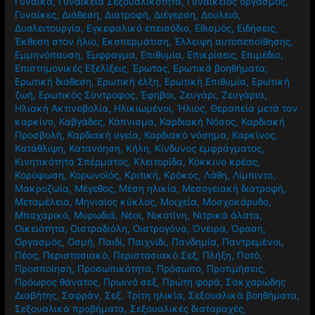
Γυναίκα
,
Γυναικεία Σεξουαλικότητα
,
Γυναικείος οργασμός
,
Γυναίκες
,
Διάθεση
,
Διατροφή
,
Διέγερση
,
Δουλειά
,
Δυσλειτουργία
,
Εγκεφαλικό επεισόδιο
,
Εθισμός
,
Ειδήσεις
,
Έκθεση στον ήλιο
,
Εκσπερμάτιση
,
Έλλειψη αυτοπεποίθησης
,
Εμμηνόπαυση
,
Έμφραγμα
,
Επιθυμία
,
Επικρίσεις
,
Επιμέδιο
,
Επιστημονικές Εξελίξεις
,
Έρωτας
,
Ερωτικά βοηθήματα
,
Ερωτική διάθεση
,
Ερωτική έλξη
,
Ερωτική Επιθυμία
,
Ερωτική
ζωή
,
Ερωτικός Σύντροφος
,
Έφηβοι
,
Ζευγάρι
,
Ζευγάρια
,
Ηλιακή Ακτινοβολία
,
Ηλικιωμένοι
,
Ήλιος
,
Θεραπεία μετά τον
καρκίνο
,
Καβγάδες
,
Κάπνισμα
,
Καρδιακή Νόσος
,
Καρδιακή
Προσβολή
,
Καρδιακή υγεία
,
Καρδιακό νόσημα
,
Καρκίνος
,
Κατάθλιψη
,
Κατανόηση
,
Κήλη
,
Κίνδυνος εμφράγματος
,
Κινητικότητα Σπέρματος
,
Κλειτορίδα
,
Κόκκινο κρέας
,
Κορύφωση
,
Κορωνοϊός
,
Κριτική
,
Κρόκος
,
Λάθη
,
Λίμπιντο
,
Μακροζωία
,
Μέγεθος
,
Μέση ηλικία
,
Μεσογειακή διατροφή
,
Μεταμέλεια
,
Μηνιαίος κύκλος
,
Μοιχεία
,
Μοσχοκάρυδο
,
Μπαχαρικό
,
Μυρωδιά
,
Νέοι
,
Νικοτίνη
,
Νιτρικά άλατα
,
Οικειότητα
,
Οιστραδιόλη
,
Οιστρογόνα
,
Όνειρα
,
Όραση
,
Οργασμός
,
Οσμή
,
Παιδί
,
Παιχνίδι
,
Πανδημία
,
Παντρεμένοι
,
Πέος
,
Περιστασιακό
,
Περιστασιακό Σεξ
,
Πλήξη
,
Ποτό
,
Προσποίηση
,
Προσωπικότητα
,
Πρόσωπο
,
Προτιμήσεις
,
Πρόωρος θάνατος
,
Πρωινό σεξ
,
Πρώτη φορά
,
Σακχαρώδης
Διαβήτης
,
Σαφράν
,
Σεξ. Τρίτη ηλικία
,
Σεξουαλικά βοηθήματα
,
Σεξουαλικά προβήματα
,
Σεξουαλικές διαταραχές
,