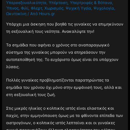
Υπερσεξουαλικότητα
,
Υπέρταση
,
Υπερτροφές & Βότανα
,
Ύπνος
,
Φιλί
,
Φλερτ
,
Χωρισμός
,
Ψυχική Υγεία
,
Ψυχολογία
,
Ωκυτοκίνη
/ Από
Hours.gr
Υπάρχει μια άσκηση που βοηθά τις γυναίκες να επιμηκύνουν
τη σεξουαλική τους νεότητα. Ανακαλύψτε την!
Τα σημάδια που αφήνει ο χρόνος στο αναπαραγωγικό
σύστημα της γυναίκας μπορούν να επηρεάσουν την
αυτοπεποίθησή της. Το ευχάριστο όμως είναι ότι υπάρχουν
λύσεις.
Πολλές γυναίκες προβληματίζονται παρατηρώντας τα
σημάδια του χρόνου όχι μόνο στην εμφάνισή τους, αλλά και
στη σεξουαλική τους ζωή.
Στις μικρές ηλικίες ο κολπικός ιστός είναι ελαστικός και
παχύς, στην εμμηνόπαυση όμως με τα φθίνοντα επίπεδα των
οιστρογόνων, ο κολπικός ιστός λεπταίνει και οι γυναίκες