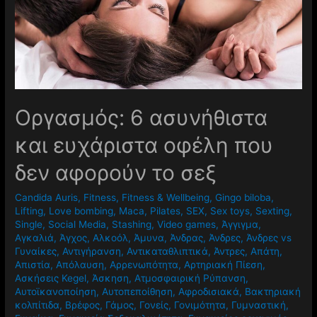
Oργασμός: 6 ασυνήθιστα
και ευχάριστα οφέλη που
δεν αφορούν το σεξ
Candida Auris
,
Fitness
,
Fitness & Wellbeing
,
Gingo biloba
,
Lifting
,
Love bombing
,
Maca
,
Pilates
,
SEX
,
Sex toys
,
Sexting
,
Single
,
Social Media
,
Stashing
,
Video games
,
Άγγιγμα
,
Αγκαλιά
,
Άγχος
,
Αλκοόλ
,
Άμυνα
,
Άνδρας
,
Άνδρες
,
Άνδρες vs
Γυναίκες
,
Αντιγήρανση
,
Αντικαταθλιπτικά
,
Άντρες
,
Απάτη
,
Απιστία
,
Απόλαυση
,
Αρρενωπότητα
,
Αρτηριακή Πίεση
,
Ασκήσεις Kegel
,
Άσκηση
,
Ατμοσφαιρική Ρύπανση
,
Αυτοϊκανοποίηση
,
Αυτοπεποίθηση
,
Αφροδισιακά
,
Βακτηριακή
κολπίτιδα
,
Βρέφος
,
Γάμος
,
Γονείς
,
Γονιμότητα
,
Γυμναστική
,