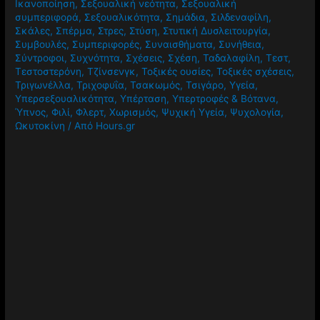
Ικανοποίηση
,
Σεξουαλική νεότητα
,
Σεξουαλική
συμπεριφορά
,
Σεξουαλικότητα
,
Σημάδια
,
Σιλδεναφίλη
,
Σκάλες
,
Σπέρμα
,
Στρες
,
Στύση
,
Στυτική Δυσλειτουργία
,
Συμβουλές
,
Συμπεριφορές
,
Συναισθήματα
,
Συνήθεια
,
Σύντροφοι
,
Συχνότητα
,
Σχέσεις
,
Σχέση
,
Ταδαλαφίλη
,
Τεστ
,
Τεστοστερόνη
,
Τζίνσενγκ
,
Τοξικές ουσίες
,
Τοξικές σχέσεις
,
Τριγωνέλλα
,
Τριχοφυΐα
,
Τσακωμός
,
Τσιγάρο
,
Υγεία
,
Υπερσεξουαλικότητα
,
Υπέρταση
,
Υπερτροφές & Βότανα
,
Ύπνος
,
Φιλί
,
Φλερτ
,
Χωρισμός
,
Ψυχική Υγεία
,
Ψυχολογία
,
Ωκυτοκίνη
/ Από
Hours.gr