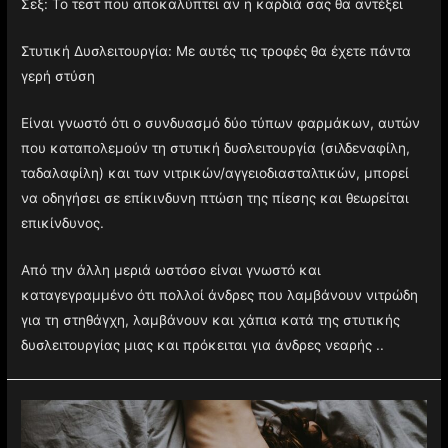
Σεξ: Το τεστ που αποκαλύπτει αν η καρδιά σας θα αντέξει
Στυτική Δυσλειτουργία: Με αυτές τις τροφές θα έχετε πάντα
γερή στύση
Είναι γνωστό ότι ο συνδυασμό δύο τύπων φαρμάκων, αυτών
που καταπολεμούν τη στυτική δυσλειτουργία (σιλδεναφίλη,
ταδαλαφίλη) και των νιτρικών/αγγειοδιασταλτικών, μπορεί
να οδηγήσει σε επίκινδυνη πτώση της πίεσης και θεωρείται
επικίνδυνος.
Από την άλλη μεριά ωστόσο είναι γνωστό και
καταγεγραμμένο ότι πολλοί άνδρες που λαμβάνουν νιτρώδη
για τη στηθάγχη, λαμβάνουν και χάπια κατά της στυτικής
δυσλειτουργίας μιας και πρόκειται για άνδρες νεαρής ..