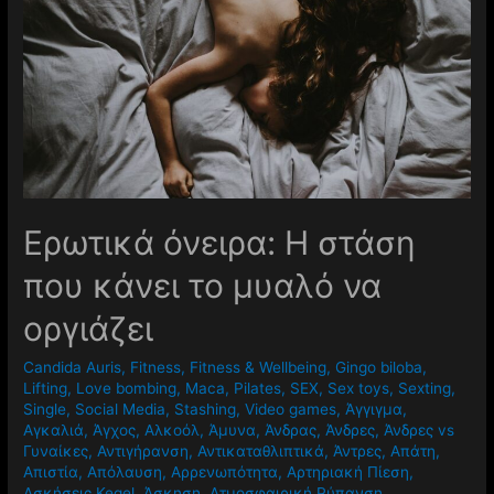
Ερωτικά όνειρα: Η στάση
που κάνει το μυαλό να
οργιάζει
Candida Auris
,
Fitness
,
Fitness & Wellbeing
,
Gingo biloba
,
Lifting
,
Love bombing
,
Maca
,
Pilates
,
SEX
,
Sex toys
,
Sexting
,
Single
,
Social Media
,
Stashing
,
Video games
,
Άγγιγμα
,
Αγκαλιά
,
Άγχος
,
Αλκοόλ
,
Άμυνα
,
Άνδρας
,
Άνδρες
,
Άνδρες vs
Γυναίκες
,
Αντιγήρανση
,
Αντικαταθλιπτικά
,
Άντρες
,
Απάτη
,
Απιστία
,
Απόλαυση
,
Αρρενωπότητα
,
Αρτηριακή Πίεση
,
Ασκήσεις Kegel
,
Άσκηση
,
Ατμοσφαιρική Ρύπανση
,