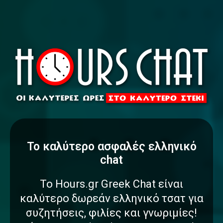
To καλύτερο
α
σ
φ
α
λ
έ
ς
ελληνικό
chat
Το Hours.gr Greek Chat είναι
καλύτερο δωρεάν ελληνικό τσατ για
συζητήσεις, φιλίες και γνωριμίες!