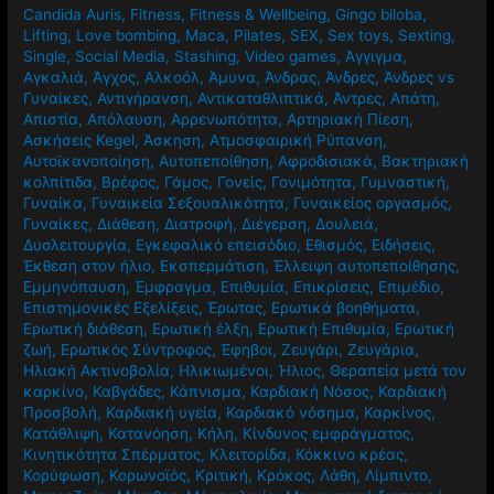
Candida Auris
,
Fitness
,
Fitness & Wellbeing
,
Gingo biloba
,
Lifting
,
Love bombing
,
Maca
,
Pilates
,
SEX
,
Sex toys
,
Sexting
,
Single
,
Social Media
,
Stashing
,
Video games
,
Άγγιγμα
,
Αγκαλιά
,
Άγχος
,
Αλκοόλ
,
Άμυνα
,
Άνδρας
,
Άνδρες
,
Άνδρες vs
Γυναίκες
,
Αντιγήρανση
,
Αντικαταθλιπτικά
,
Άντρες
,
Απάτη
,
Απιστία
,
Απόλαυση
,
Αρρενωπότητα
,
Αρτηριακή Πίεση
,
Ασκήσεις Kegel
,
Άσκηση
,
Ατμοσφαιρική Ρύπανση
,
Αυτοϊκανοποίηση
,
Αυτοπεποίθηση
,
Αφροδισιακά
,
Βακτηριακή
κολπίτιδα
,
Βρέφος
,
Γάμος
,
Γονείς
,
Γονιμότητα
,
Γυμναστική
,
Γυναίκα
,
Γυναικεία Σεξουαλικότητα
,
Γυναικείος οργασμός
,
Γυναίκες
,
Διάθεση
,
Διατροφή
,
Διέγερση
,
Δουλειά
,
Δυσλειτουργία
,
Εγκεφαλικό επεισόδιο
,
Εθισμός
,
Ειδήσεις
,
Έκθεση στον ήλιο
,
Εκσπερμάτιση
,
Έλλειψη αυτοπεποίθησης
,
Εμμηνόπαυση
,
Έμφραγμα
,
Επιθυμία
,
Επικρίσεις
,
Επιμέδιο
,
Επιστημονικές Εξελίξεις
,
Έρωτας
,
Ερωτικά βοηθήματα
,
Ερωτική διάθεση
,
Ερωτική έλξη
,
Ερωτική Επιθυμία
,
Ερωτική
ζωή
,
Ερωτικός Σύντροφος
,
Έφηβοι
,
Ζευγάρι
,
Ζευγάρια
,
Ηλιακή Ακτινοβολία
,
Ηλικιωμένοι
,
Ήλιος
,
Θεραπεία μετά τον
καρκίνο
,
Καβγάδες
,
Κάπνισμα
,
Καρδιακή Νόσος
,
Καρδιακή
Προσβολή
,
Καρδιακή υγεία
,
Καρδιακό νόσημα
,
Καρκίνος
,
Κατάθλιψη
,
Κατανόηση
,
Κήλη
,
Κίνδυνος εμφράγματος
,
Κινητικότητα Σπέρματος
,
Κλειτορίδα
,
Κόκκινο κρέας
,
Κορύφωση
,
Κορωνοϊός
,
Κριτική
,
Κρόκος
,
Λάθη
,
Λίμπιντο
,