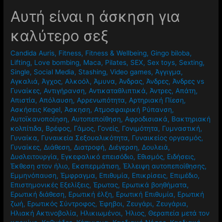
Αυτή είναι η άσκηση για
καλύτερο σεξ
Candida Auris
,
Fitness
,
Fitness & Wellbeing
,
Gingo biloba
,
Lifting
,
Love bombing
,
Maca
,
Pilates
,
SEX
,
Sex toys
,
Sexting
,
Single
,
Social Media
,
Stashing
,
Video games
,
Άγγιγμα
,
Αγκαλιά
,
Άγχος
,
Αλκοόλ
,
Άμυνα
,
Άνδρας
,
Άνδρες
,
Άνδρες vs
Γυναίκες
,
Αντιγήρανση
,
Αντικαταθλιπτικά
,
Άντρες
,
Απάτη
,
Απιστία
,
Απόλαυση
,
Αρρενωπότητα
,
Αρτηριακή Πίεση
,
Ασκήσεις Kegel
,
Άσκηση
,
Ατμοσφαιρική Ρύπανση
,
Αυτοϊκανοποίηση
,
Αυτοπεποίθηση
,
Αφροδισιακά
,
Βακτηριακή
κολπίτιδα
,
Βρέφος
,
Γάμος
,
Γονείς
,
Γονιμότητα
,
Γυμναστική
,
Γυναίκα
,
Γυναικεία Σεξουαλικότητα
,
Γυναικείος οργασμός
,
Γυναίκες
,
Διάθεση
,
Διατροφή
,
Διέγερση
,
Δουλειά
,
Δυσλειτουργία
,
Εγκεφαλικό επεισόδιο
,
Εθισμός
,
Ειδήσεις
,
Έκθεση στον ήλιο
,
Εκσπερμάτιση
,
Έλλειψη αυτοπεποίθησης
,
Εμμηνόπαυση
,
Έμφραγμα
,
Επιθυμία
,
Επικρίσεις
,
Επιμέδιο
,
Επιστημονικές Εξελίξεις
,
Έρωτας
,
Ερωτικά βοηθήματα
,
Ερωτική διάθεση
,
Ερωτική έλξη
,
Ερωτική Επιθυμία
,
Ερωτική
ζωή
,
Ερωτικός Σύντροφος
,
Έφηβοι
,
Ζευγάρι
,
Ζευγάρια
,
Ηλιακή Ακτινοβολία
,
Ηλικιωμένοι
,
Ήλιος
,
Θεραπεία μετά τον