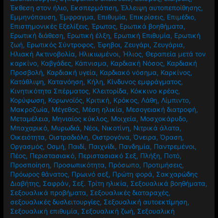
Έκθεση στον ήλιο
,
Εκσπερμάτιση
,
Έλλειψη αυτοπεποίθησης
,
Εμμηνόπαυση
,
Έμφραγμα
,
Επιθυμία
,
Επικρίσεις
,
Επιμέδιο
,
Επιστημονικές Εξελίξεις
,
Έρωτας
,
Ερωτικά βοηθήματα
,
Ερωτική διάθεση
,
Ερωτική έλξη
,
Ερωτική Επιθυμία
,
Ερωτική
ζωή
,
Ερωτικός Σύντροφος
,
Έφηβοι
,
Ζευγάρι
,
Ζευγάρια
,
Ηλιακή Ακτινοβολία
,
Ηλικιωμένοι
,
Ήλιος
,
Θεραπεία μετά τον
καρκίνο
,
Καβγάδες
,
Κάπνισμα
,
Καρδιακή Νόσος
,
Καρδιακή
Προσβολή
,
Καρδιακή υγεία
,
Καρδιακό νόσημα
,
Καρκίνος
,
Κατάθλιψη
,
Κατανόηση
,
Κήλη
,
Κίνδυνος εμφράγματος
,
Κινητικότητα Σπέρματος
,
Κλειτορίδα
,
Κόκκινο κρέας
,
Κορύφωση
,
Κορωνοϊός
,
Κριτική
,
Κρόκος
,
Λάθη
,
Λίμπιντο
,
Μακροζωία
,
Μέγεθος
,
Μέση ηλικία
,
Μεσογειακή διατροφή
,
Μεταμέλεια
,
Μηνιαίος κύκλος
,
Μοιχεία
,
Μοσχοκάρυδο
,
Μπαχαρικό
,
Μυρωδιά
,
Νέοι
,
Νικοτίνη
,
Νιτρικά άλατα
,
Οικειότητα
,
Οιστραδιόλη
,
Οιστρογόνα
,
Όνειρα
,
Όραση
,
Οργασμός
,
Οσμή
,
Παιδί
,
Παιχνίδι
,
Πανδημία
,
Παντρεμένοι
,
Πέος
,
Περιστασιακό
,
Περιστασιακό Σεξ
,
Πλήξη
,
Ποτό
,
Προσποίηση
,
Προσωπικότητα
,
Πρόσωπο
,
Προτιμήσεις
,
Πρόωρος θάνατος
,
Πρωινό σεξ
,
Πρώτη φορά
,
Σακχαρώδης
Διαβήτης
,
Σαφράν
,
Σεξ. Τρίτη ηλικία
,
Σεξουαλικά βοηθήματα
,
Σεξουαλικά προβήματα
,
Σεξουαλικές διαταραχές
,
σεξουαλικές δυσλειτουργίες
,
Σεξουαλική αυτοεκτίμηση
,
Σεξουαλική επιθυμία
,
Σεξουαλική ζωή
,
Σεξουαλική