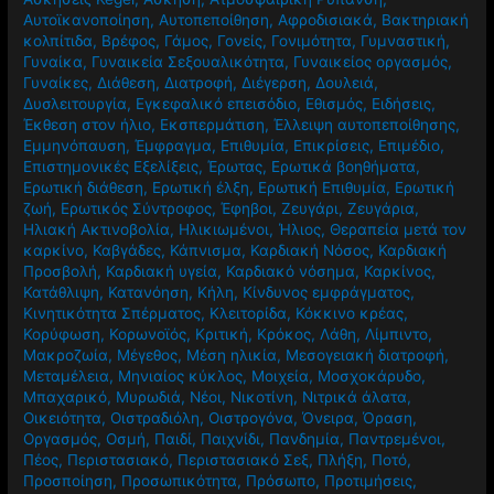
Αυτοϊκανοποίηση
,
Αυτοπεποίθηση
,
Αφροδισιακά
,
Βακτηριακή
κολπίτιδα
,
Βρέφος
,
Γάμος
,
Γονείς
,
Γονιμότητα
,
Γυμναστική
,
Γυναίκα
,
Γυναικεία Σεξουαλικότητα
,
Γυναικείος οργασμός
,
Γυναίκες
,
Διάθεση
,
Διατροφή
,
Διέγερση
,
Δουλειά
,
Δυσλειτουργία
,
Εγκεφαλικό επεισόδιο
,
Εθισμός
,
Ειδήσεις
,
Έκθεση στον ήλιο
,
Εκσπερμάτιση
,
Έλλειψη αυτοπεποίθησης
,
Εμμηνόπαυση
,
Έμφραγμα
,
Επιθυμία
,
Επικρίσεις
,
Επιμέδιο
,
Επιστημονικές Εξελίξεις
,
Έρωτας
,
Ερωτικά βοηθήματα
,
Ερωτική διάθεση
,
Ερωτική έλξη
,
Ερωτική Επιθυμία
,
Ερωτική
ζωή
,
Ερωτικός Σύντροφος
,
Έφηβοι
,
Ζευγάρι
,
Ζευγάρια
,
Ηλιακή Ακτινοβολία
,
Ηλικιωμένοι
,
Ήλιος
,
Θεραπεία μετά τον
καρκίνο
,
Καβγάδες
,
Κάπνισμα
,
Καρδιακή Νόσος
,
Καρδιακή
Προσβολή
,
Καρδιακή υγεία
,
Καρδιακό νόσημα
,
Καρκίνος
,
Κατάθλιψη
,
Κατανόηση
,
Κήλη
,
Κίνδυνος εμφράγματος
,
Κινητικότητα Σπέρματος
,
Κλειτορίδα
,
Κόκκινο κρέας
,
Κορύφωση
,
Κορωνοϊός
,
Κριτική
,
Κρόκος
,
Λάθη
,
Λίμπιντο
,
Μακροζωία
,
Μέγεθος
,
Μέση ηλικία
,
Μεσογειακή διατροφή
,
Μεταμέλεια
,
Μηνιαίος κύκλος
,
Μοιχεία
,
Μοσχοκάρυδο
,
Μπαχαρικό
,
Μυρωδιά
,
Νέοι
,
Νικοτίνη
,
Νιτρικά άλατα
,
Οικειότητα
,
Οιστραδιόλη
,
Οιστρογόνα
,
Όνειρα
,
Όραση
,
Οργασμός
,
Οσμή
,
Παιδί
,
Παιχνίδι
,
Πανδημία
,
Παντρεμένοι
,
Πέος
,
Περιστασιακό
,
Περιστασιακό Σεξ
,
Πλήξη
,
Ποτό
,
Προσποίηση
,
Προσωπικότητα
,
Πρόσωπο
,
Προτιμήσεις
,