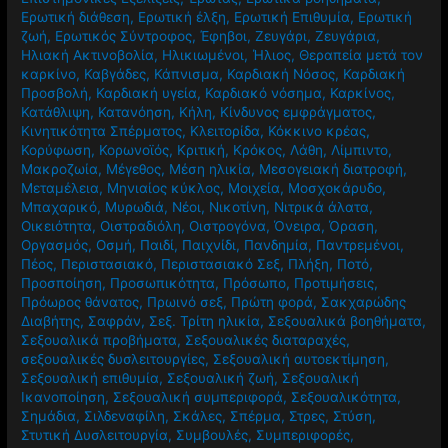
Ερωτική διάθεση
,
Ερωτική έλξη
,
Ερωτική Επιθυμία
,
Ερωτική
ζωή
,
Ερωτικός Σύντροφος
,
Έφηβοι
,
Ζευγάρι
,
Ζευγάρια
,
Ηλιακή Ακτινοβολία
,
Ηλικιωμένοι
,
Ήλιος
,
Θεραπεία μετά τον
καρκίνο
,
Καβγάδες
,
Κάπνισμα
,
Καρδιακή Νόσος
,
Καρδιακή
Προσβολή
,
Καρδιακή υγεία
,
Καρδιακό νόσημα
,
Καρκίνος
,
Κατάθλιψη
,
Κατανόηση
,
Κήλη
,
Κίνδυνος εμφράγματος
,
Κινητικότητα Σπέρματος
,
Κλειτορίδα
,
Κόκκινο κρέας
,
Κορύφωση
,
Κορωνοϊός
,
Κριτική
,
Κρόκος
,
Λάθη
,
Λίμπιντο
,
Μακροζωία
,
Μέγεθος
,
Μέση ηλικία
,
Μεσογειακή διατροφή
,
Μεταμέλεια
,
Μηνιαίος κύκλος
,
Μοιχεία
,
Μοσχοκάρυδο
,
Μπαχαρικό
,
Μυρωδιά
,
Νέοι
,
Νικοτίνη
,
Νιτρικά άλατα
,
Οικειότητα
,
Οιστραδιόλη
,
Οιστρογόνα
,
Όνειρα
,
Όραση
,
Οργασμός
,
Οσμή
,
Παιδί
,
Παιχνίδι
,
Πανδημία
,
Παντρεμένοι
,
Πέος
,
Περιστασιακό
,
Περιστασιακό Σεξ
,
Πλήξη
,
Ποτό
,
Προσποίηση
,
Προσωπικότητα
,
Πρόσωπο
,
Προτιμήσεις
,
Πρόωρος θάνατος
,
Πρωινό σεξ
,
Πρώτη φορά
,
Σακχαρώδης
Διαβήτης
,
Σαφράν
,
Σεξ. Τρίτη ηλικία
,
Σεξουαλικά βοηθήματα
,
Σεξουαλικά προβήματα
,
Σεξουαλικές διαταραχές
,
σεξουαλικές δυσλειτουργίες
,
Σεξουαλική αυτοεκτίμηση
,
Σεξουαλική επιθυμία
,
Σεξουαλική ζωή
,
Σεξουαλική
Ικανοποίηση
,
Σεξουαλική συμπεριφορά
,
Σεξουαλικότητα
,
Σημάδια
,
Σιλδεναφίλη
,
Σκάλες
,
Σπέρμα
,
Στρες
,
Στύση
,
Στυτική Δυσλειτουργία
,
Συμβουλές
,
Συμπεριφορές
,