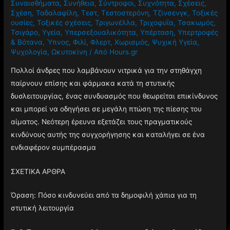
Συναισθήματα
,
Συνήθεια
,
Σύντροφοι
,
Συχνότητα
,
Σχέσεις
,
Σχέση
,
Ταδαλαφίλη
,
Τεστ
,
Τεστοστερόνη
,
Τζίνσενγκ
,
Τοξικές
ουσίες
,
Τοξικές σχέσεις
,
Τριγωνέλλα
,
Τριχοφυΐα
,
Τσακωμός
,
Τσιγάρο
,
Υγεία
,
Υπερσεξουαλικότητα
,
Υπέρταση
,
Υπερτροφές
& Βότανα
,
Ύπνος
,
Φιλί
,
Φλερτ
,
Χωρισμός
,
Ψυχική Υγεία
,
Ψυχολογία
,
Ωκυτοκίνη
/ Από
Hours.gr
Πολλοί άνδρες που λαμβάνουν νιτρικά για την στηθάγχη
παίρνουν επίσης και φάρμακα κατά τη στυτικής
δυσλειτουργίας, ένας συνδυασμός που θεωρείται επικίνδυνος
και μπορεί να οδηγήσει σε μεγάλη πτώση της πίεσης του
αίματος. Νεότερη έρευνα εξετάζει τους πραγματικούς
κινδύνους αυτής της συγχορήγησης και καταλήγει σε ένα
ενδιαφέρον συμπέρασμα
ΣΧΕΤΙΚΑ ΑΡΘΡΑ
Όραση: Πόσο κινδυνεύει από τα δημοφιλή χάπια για τη
στυτική λειτουργία