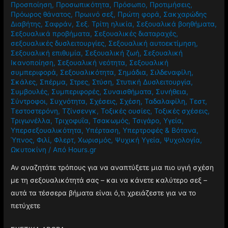
Προσποίηση
,
Προσωπικότητα
,
Πρόσωπο
,
Προτιμήσεις
,
Πρόωρος θάνατος
,
Πρωινό σεξ
,
Πρώτη φορά
,
Σακχαρώδης
Διαβήτης
,
Σαφράν
,
Σεξ. Τρίτη ηλικία
,
Σεξουαλικά βοηθήματα
,
Σεξουαλικά προβήματα
,
Σεξουαλικές διαταραχές
,
σεξουαλικές δυσλειτουργίες
,
Σεξουαλική αυτοεκτίμηση
,
Σεξουαλική επιθυμία
,
Σεξουαλική ζωή
,
Σεξουαλική
Ικανοποίηση
,
Σεξουαλική νεότητα
,
Σεξουαλική
συμπεριφορά
,
Σεξουαλικότητα
,
Σημάδια
,
Σιλδεναφίλη
,
Σκάλες
,
Σπέρμα
,
Στρες
,
Στύση
,
Στυτική Δυσλειτουργία
,
Συμβουλές
,
Συμπεριφορές
,
Συναισθήματα
,
Συνήθεια
,
Σύντροφοι
,
Συχνότητα
,
Σχέσεις
,
Σχέση
,
Ταδαλαφίλη
,
Τεστ
,
Τεστοστερόνη
,
Τζίνσενγκ
,
Τοξικές ουσίες
,
Τοξικές σχέσεις
,
Τριγωνέλλα
,
Τριχοφυΐα
,
Τσακωμός
,
Τσιγάρο
,
Υγεία
,
Υπερσεξουαλικότητα
,
Υπέρταση
,
Υπερτροφές & Βότανα
,
Ύπνος
,
Φιλί
,
Φλερτ
,
Χωρισμός
,
Ψυχική Υγεία
,
Ψυχολογία
,
Ωκυτοκίνη
/ Από
Hours.gr
Αν αναζητάτε τρόπους για να αναπτύξετε μια πιο υγιή σχέση
με τη σεξουαλικότητά σας – και να κάνετε καλύτερο σεξ –
αυτά τα τέσσερα βήματα είναι ό,τι χρειάζεστε για να το
πετύχετε