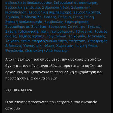
σεξουαλικές δυσλειτουργίες
,
Σεξουαλική αυτοεκτίμηση
,
Σεξουαλική επιθυμία
,
Σεξουαλική ζωή
,
Σεξουαλική
Ικανοποίηση
,
Σεξουαλική συμπεριφορά
,
Σεξουαλικότητα
,
Σημάδια
,
Σιλδεναφίλη
,
Σκάλες
,
Σπέρμα
,
Στρες
,
Στύση
,
Στυτική Δυσλειτουργία
,
Συμβουλές
,
Συμπεριφορές
,
Συναισθήματα
,
Συνήθεια
,
Σύντροφοι
,
Συχνότητα
,
Σχέσεις
,
Σχέση
,
Ταδαλαφίλη
,
Τεστ
,
Τεστοστερόνη
,
Τζίνσενγκ
,
Τοξικές
ουσίες
,
Τοξικές σχέσεις
,
Τριγωνέλλα
,
Τριχοφυΐα
,
Τσακωμός
,
Τσιγάρο
,
Υγεία
,
Υπερσεξουαλικότητα
,
Υπέρταση
,
Υπερτροφές
& Βότανα
,
Ύπνος
,
Φιλί
,
Φλερτ
,
Χωρισμός
,
Ψυχική Υγεία
,
Ψυχολογία
,
Ωκυτοκίνη
/ Από
Hours.gr
Από τη βελτίωση του ύπνου μέχρι την ανακούφιση από το
άγχος και τον πόνο, ανακαλύψτε παρακάτω τα οφέλη του
οργασμού, που ξεπερνούν τη σεξουαλική ευχαρίστηση και
προσφέρουν μια καλύτερη ζωή
ΣΧΕΤΙΚΑ ΑΡΘΡΑ
Ο απίστευτος παράγοντας που επηρεάζει τον γυναικείο
οργασμό