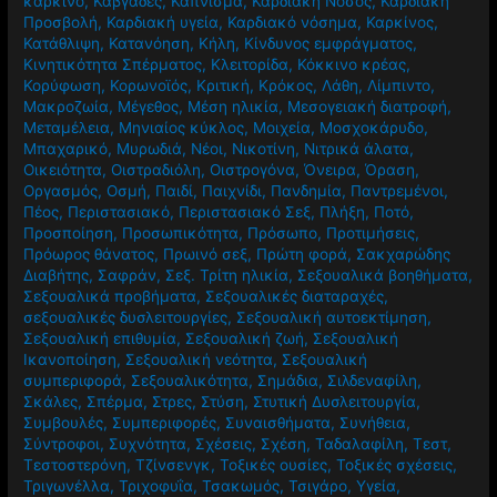
καρκίνο
,
Καβγάδες
,
Κάπνισμα
,
Καρδιακή Νόσος
,
Καρδιακή
Προσβολή
,
Καρδιακή υγεία
,
Καρδιακό νόσημα
,
Καρκίνος
,
Κατάθλιψη
,
Κατανόηση
,
Κήλη
,
Κίνδυνος εμφράγματος
,
Κινητικότητα Σπέρματος
,
Κλειτορίδα
,
Κόκκινο κρέας
,
Κορύφωση
,
Κορωνοϊός
,
Κριτική
,
Κρόκος
,
Λάθη
,
Λίμπιντο
,
Μακροζωία
,
Μέγεθος
,
Μέση ηλικία
,
Μεσογειακή διατροφή
,
Μεταμέλεια
,
Μηνιαίος κύκλος
,
Μοιχεία
,
Μοσχοκάρυδο
,
Μπαχαρικό
,
Μυρωδιά
,
Νέοι
,
Νικοτίνη
,
Νιτρικά άλατα
,
Οικειότητα
,
Οιστραδιόλη
,
Οιστρογόνα
,
Όνειρα
,
Όραση
,
Οργασμός
,
Οσμή
,
Παιδί
,
Παιχνίδι
,
Πανδημία
,
Παντρεμένοι
,
Πέος
,
Περιστασιακό
,
Περιστασιακό Σεξ
,
Πλήξη
,
Ποτό
,
Προσποίηση
,
Προσωπικότητα
,
Πρόσωπο
,
Προτιμήσεις
,
Πρόωρος θάνατος
,
Πρωινό σεξ
,
Πρώτη φορά
,
Σακχαρώδης
Διαβήτης
,
Σαφράν
,
Σεξ. Τρίτη ηλικία
,
Σεξουαλικά βοηθήματα
,
Σεξουαλικά προβήματα
,
Σεξουαλικές διαταραχές
,
σεξουαλικές δυσλειτουργίες
,
Σεξουαλική αυτοεκτίμηση
,
Σεξουαλική επιθυμία
,
Σεξουαλική ζωή
,
Σεξουαλική
Ικανοποίηση
,
Σεξουαλική νεότητα
,
Σεξουαλική
συμπεριφορά
,
Σεξουαλικότητα
,
Σημάδια
,
Σιλδεναφίλη
,
Σκάλες
,
Σπέρμα
,
Στρες
,
Στύση
,
Στυτική Δυσλειτουργία
,
Συμβουλές
,
Συμπεριφορές
,
Συναισθήματα
,
Συνήθεια
,
Σύντροφοι
,
Συχνότητα
,
Σχέσεις
,
Σχέση
,
Ταδαλαφίλη
,
Τεστ
,
Τεστοστερόνη
,
Τζίνσενγκ
,
Τοξικές ουσίες
,
Τοξικές σχέσεις
,
Τριγωνέλλα
,
Τριχοφυΐα
,
Τσακωμός
,
Τσιγάρο
,
Υγεία
,