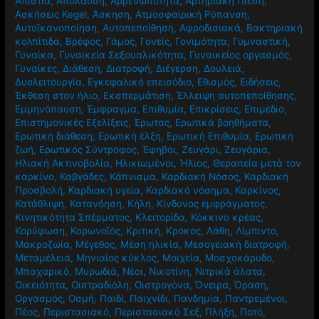
Απιστία
,
Απόλαυση
,
Αρρενωπότητα
,
Αρτηριακή Πίεση
,
Ασκήσεις Kegel
,
Άσκηση
,
Ατμοσφαιρική Ρύπανση
,
Αυτοϊκανοποίηση
,
Αυτοπεποίθηση
,
Αφροδισιακά
,
Βακτηριακή
κολπίτιδα
,
Βρέφος
,
Γάμος
,
Γονείς
,
Γονιμότητα
,
Γυμναστική
,
Γυναίκα
,
Γυναικεία Σεξουαλικότητα
,
Γυναικείος οργασμός
,
Γυναίκες
,
Διάθεση
,
Διατροφή
,
Διέγερση
,
Δουλειά
,
Δυσλειτουργία
,
Εγκεφαλικό επεισόδιο
,
Εθισμός
,
Ειδήσεις
,
Έκθεση στον ήλιο
,
Εκσπερμάτιση
,
Έλλειψη αυτοπεποίθησης
,
Εμμηνόπαυση
,
Έμφραγμα
,
Επιθυμία
,
Επικρίσεις
,
Επιμέδιο
,
Επιστημονικές Εξελίξεις
,
Έρωτας
,
Ερωτικά βοηθήματα
,
Ερωτική διάθεση
,
Ερωτική έλξη
,
Ερωτική Επιθυμία
,
Ερωτική
ζωή
,
Ερωτικός Σύντροφος
,
Έφηβοι
,
Ζευγάρι
,
Ζευγάρια
,
Ηλιακή Ακτινοβολία
,
Ηλικιωμένοι
,
Ήλιος
,
Θεραπεία μετά τον
καρκίνο
,
Καβγάδες
,
Κάπνισμα
,
Καρδιακή Νόσος
,
Καρδιακή
Προσβολή
,
Καρδιακή υγεία
,
Καρδιακό νόσημα
,
Καρκίνος
,
Κατάθλιψη
,
Κατανόηση
,
Κήλη
,
Κίνδυνος εμφράγματος
,
Κινητικότητα Σπέρματος
,
Κλειτορίδα
,
Κόκκινο κρέας
,
Κορύφωση
,
Κορωνοϊός
,
Κριτική
,
Κρόκος
,
Λάθη
,
Λίμπιντο
,
Μακροζωία
,
Μέγεθος
,
Μέση ηλικία
,
Μεσογειακή διατροφή
,
Μεταμέλεια
,
Μηνιαίος κύκλος
,
Μοιχεία
,
Μοσχοκάρυδο
,
Μπαχαρικό
,
Μυρωδιά
,
Νέοι
,
Νικοτίνη
,
Νιτρικά άλατα
,
Οικειότητα
,
Οιστραδιόλη
,
Οιστρογόνα
,
Όνειρα
,
Όραση
,
Οργασμός
,
Οσμή
,
Παιδί
,
Παιχνίδι
,
Πανδημία
,
Παντρεμένοι
,
Πέος
,
Περιστασιακό
,
Περιστασιακό Σεξ
,
Πλήξη
,
Ποτό
,