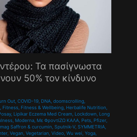
ντέρου: Τα πασίγνωστα
νουν 50% τον κίνδυνο
0
urn Out
,
COVID-19
,
DNA
,
doomscrolling
,
A
,
Fitness
,
Fitness & Wellbeing
,
Herbalife Nutrition
,
Posay
,
Lipikar Eczema Med Cream
,
Lockdown
,
Long
ulness
,
Moderna
,
Mε ΦροντίΖΩ ΚΑΛΑ
,
Pets
,
Pfizer
,
mag Saffron & curcumin
,
Sputnik-V
,
SYMMETRIA
,
nter
,
Vegan
,
Vegetarian
,
Video
,
Wu wei
,
Yoga
,