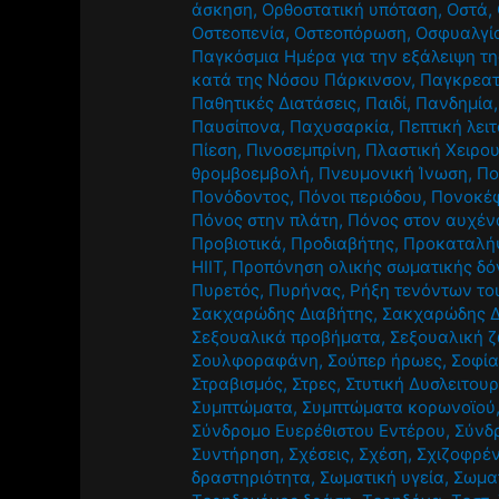
άσκηση
,
Ορθοστατική υπόταση
,
Οστά
,
Οστεοπενία
,
Οστεοπόρωση
,
Οσφυαλγί
Παγκόσμια Ημέρα για την εξάλειψη τη
κατά της Νόσου Πάρκινσον
,
Παγκρεατ
Παθητικές Διατάσεις
,
Παιδί
,
Πανδημία
Παυσίπονα
,
Παχυσαρκία
,
Πεπτική λει
Πίεση
,
Πινοσεμπρίνη
,
Πλαστική Χειρο
θρομβοεμβολή
,
Πνευμονική Ίνωση
,
Πο
Πονόδοντος
,
Πόνοι περιόδου
,
Πονοκέ
Πόνος στην πλάτη
,
Πόνος στον αυχέν
Προβιοτικά
,
Προδιαβήτης
,
Προκαταλή
HIIT
,
Προπόνηση ολικής σωματικής δό
Πυρετός
,
Πυρήνας
,
Ρήξη τενόντων το
Σακχαρώδης Διαβήτης
,
Σακχαρώδης Δ
Σεξουαλικά προβήματα
,
Σεξουαλική 
Σουλφοραφάνη
,
Σούπερ ήρωες
,
Σοφία
Στραβισμός
,
Στρες
,
Στυτική Δυσλειτουρ
Συμπτώματα
,
Συμπτώματα κορωνοϊού
Σύνδρομο Ευερέθιστου Εντέρου
,
Σύνδ
Συντήρηση
,
Σχέσεις
,
Σχέση
,
Σχιζοφρέν
δραστηριότητα
,
Σωματική υγεία
,
Σωμα