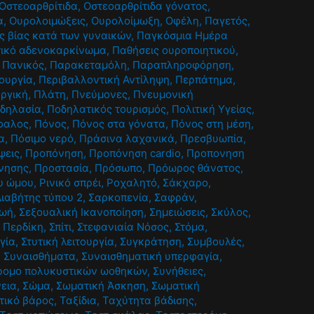
Οστεοαρθρίτιδα
,
Οστεοαρθρίτιδα γόνατος
,
α
,
Ουρολοιμώξεις
,
Ουρολοίμωξη
,
Οφέλη
,
Παγετός
,
ς βίας κατά των γυναικών
,
Παγκόσμια Ημέρα
ικό αδενοκαρκίνωμα
,
Παθήσεις ουροποιητικού
,
,
Πανικός
,
Παρακεταμόλη
,
Παραπληροφόρηση
,
τουργία
,
Περιβαλλοντική Αντίληψη
,
Περπάτημα
,
υργική
,
Πλάτη
,
Πνεύμονες
,
Πνευμονική
δηλασία
,
Ποδηλατικός τουρισμός
,
Πολιτική Υγείας
,
φαλος
,
Πόνος
,
Πόνος στα γόνατα
,
Πόνος στη μέση
,
α
,
Πόσιμο νερό
,
Πράσινα λαχανικά
,
Πρεσβυωπία
,
ψεις
,
Προπόνηση
,
Προπόνηση cardio
,
Προπονηση
νησης
,
Προστασία
,
Πρόσωπο
,
Πρόωρος θάνατος
,
υ ώμου
,
Ρινικό σπρέι
,
Ροχαλητό
,
Σάκχαρο
,
ιαβήτης τύπου 2
,
Σαρκοπενία
,
Σαφράν
,
ζωή
,
Σεξουαλική Ικανοποίηση
,
Σημειώσεις
,
Σκύλος
,
 Περδίκη
,
Σπίτι
,
Στεφανιαία Νόσος
,
Στόμα
,
γία
,
Στυτική λειτουργία
,
Συγκράτηση
,
Συμβουλές
,
,
Συναισθήματα
,
Συναισθηματική υπερφαγία
,
ρομο πολυκυστικών ωοθηκών
,
Συνήθειες
,
εια
,
Σώμα
,
Σωματική Άσκηση
,
Σωματική
τικό βάρος
,
Ταξίδια
,
Ταχύτητα βάδισης
,