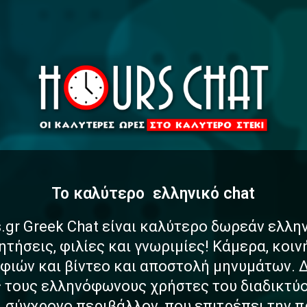
To καλύτερο
α
σ
φ
ελληνικό chat
.gr Greek Chat είναι καλύτερο δωρεάν ελλη
ητήσεις, φιλίες και γνωριμίες! Κάμερα, κοι
ιών και βίντεο και αποστολή μηνυμάτων. 
ς τους ελληνόφωνους χρήστες του διαδικτύο
αι σύγχρονο περιβάλλον, που επιτρέπει την 