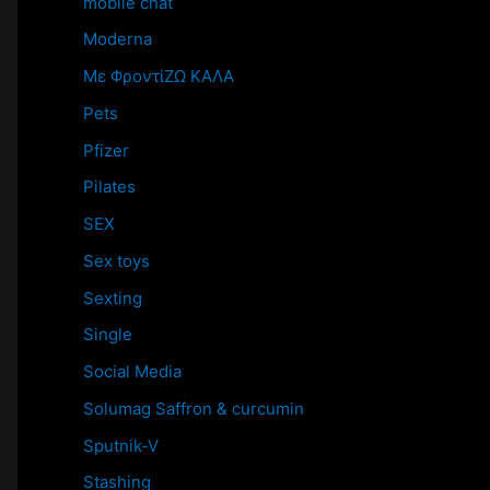
mobile chat
Moderna
Mε ΦροντίΖΩ ΚΑΛΑ
Pets
Pfizer
Pilates
SEX
Sex toys
Sexting
Single
Social Media
Solumag Saffron & curcumin
Sputnik-V
Stashing