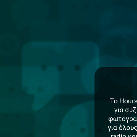
Το Hours
για συζ
φωτογραφ
για όλου
radio κ