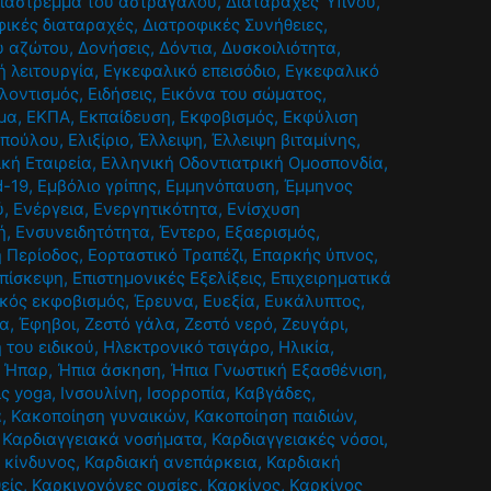
ιάστρεμμα του αστραγάλου
,
Διαταραχές Ύπνου
,
φικές διαταραχές
,
Διατροφικές Συνήθειες
,
ου αζώτου
,
Δονήσεις
,
Δόντια
,
Δυσκοιλιότητα
,
 λειτουργία
,
Εγκεφαλικό επεισόδιο
,
Εγκεφαλικό
λοντισμός
,
Ειδήσεις
,
Εικόνα του σώματος
,
μα
,
ΕΚΠΑ
,
Εκπαίδευση
,
Εκφοβισμός
,
Εκφύλιση
οπούλου
,
Ελιξίριο
,
Έλλειψη
,
Έλλειψη βιταμίνης
,
ική Εταιρεία
,
Ελληνική Οδοντιατρική Ομοσπονδία
,
d-19
,
Εμβόλιο γρίπης
,
Εμμηνόπαυση
,
Έμμηνος
ύ
,
Ενέργεια
,
Ενεργητικότητα
,
Ενίσχυση
ή
,
Ενσυνειδητότητα
,
Έντερο
,
Εξαερισμός
,
ή Περίοδος
,
Εορταστικό Τραπέζι
,
Επαρκής ύπνος
,
πίσκεψη
,
Επιστημονικές Εξελίξεις
,
Επιχειρηματικά
κός εκφοβισμός
,
Έρευνα
,
Ευεξία
,
Ευκάλυπτος
,
ία
,
Έφηβοι
,
Ζεστό γάλα
,
Ζεστό νερό
,
Ζευγάρι
,
 του ειδικού
,
Ηλεκτρονικό τσιγάρο
,
Ηλικία
,
,
Ήπαρ
,
Ήπια άσκηση
,
Ήπια Γνωστική Εξασθένιση
,
ις yoga
,
Ινσουλίνη
,
Ισορροπία
,
Καβγάδες
,
α
,
Κακοποίηση γυναικών
,
Κακοποίηση παιδιών
,
,
Καρδιαγγειακά νοσήματα
,
Καρδιαγγειακές νόσοι
,
 κίνδυνος
,
Καρδιακή ανεπάρκεια
,
Καρδιακή
είς
,
Καρκινογόνες ουσίες
,
Καρκίνος
,
Καρκίνος