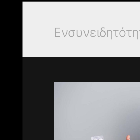
Ενσυνειδητότη