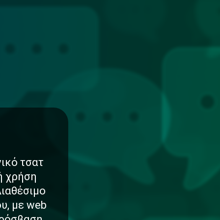
νικό τσατ
νή χρήση
Διαθέσιμο
υ, με web
πρόσβαση