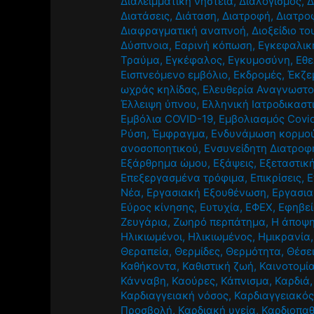
Διαλειμματική νηστεία
,
Διαλογισμός
,
Δ
Διατάσεις
,
Διάταση
,
Διατροφή
,
Διατρο
Διαφραγματική αναπνοή
,
Διοξείδιο τ
Δύσπνοια
,
Εαρινή κόπωση
,
Εγκεφαλική
Τραύμα
,
Εγκέφαλος
,
Εγκυμοσύνη
,
Εθε
Εισπνεόμενο εμβόλιο
,
Εκδρομές
,
Έκζε
ωχράς κηλίδας
,
Ελευθερία Αναγνωστ
Έλλειψη ύπνου
,
Ελληνική Ιατροδικαστ
Εμβόλια COVID-19
,
Εμβολιασμός Covi
Ρύση
,
Έμφραγμα
,
Ενδυνάμωση κορμο
ανοσοποητικού
,
Ενσυνείδητη Διατροφ
Εξάρθρημα ώμου
,
Εξάψεις
,
Εξεταστικ
Επεξεργασμένα τρόφιμα
,
Επικρίσεις
,
Ε
Νέα
,
Εργασιακή Εξουθένωση
,
Εργασια
Εύρος κίνησης
,
Ευτυχία
,
ΕΦΕΧ
,
Εφηβε
Ζευγάρια
,
Ζωηρό περπάτημα
,
Η άποψη
Ηλικιωμένοι
,
Ηλικιωμένος
,
Ημικρανία
Θεραπεία
,
Θερμίδες
,
Θερμότητα
,
Θέσε
Καθήκοντα
,
Καθιστική ζωή
,
Καινοτομί
Κάνναβη
,
Καούρες
,
Κάπνισμα
,
Καρδιά
Καρδιαγγειακή νόσος
,
Καρδιαγγειακός
Προσβολή
,
Καρδιακή υγεία
,
Καρδιοπαθ