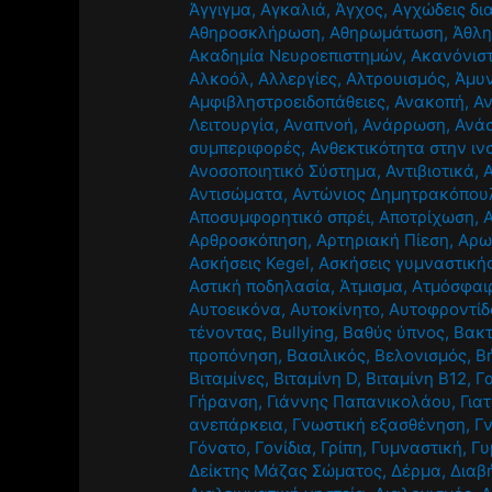
Άγγιγμα
,
Αγκαλιά
,
Άγχος
,
Αγχώδεις δι
Αθηροσκλήρωση
,
Αθηρωμάτωση
,
Άθλ
Ακαδημία Νευροεπιστημών
,
Ακανόνισ
Αλκοόλ
,
Αλλεργίες
,
Αλτρουισμός
,
Άμυν
Αμφιβληστροειδοπάθειες
,
Ανακοπή
,
Α
Λειτουργία
,
Αναπνοή
,
Ανάρρωση
,
Ανά
συμπεριφορές
,
Ανθεκτικότητα στην ιν
Ανοσοποιητικό Σύστημα
,
Αντιβιοτικά
,
Αντισώματα
,
Αντώνιος Δημητρακόπου
Αποσυμφορητικό σπρέι
,
Αποτρίχωση
,
Αρθροσκόπηση
,
Αρτηριακή Πίεση
,
Αρω
Ασκήσεις Kegel
,
Ασκήσεις γυμναστική
Αστική ποδηλασία
,
Άτμισμα
,
Ατμόσφαι
Αυτοεικόνα
,
Αυτοκίνητο
,
Αυτοφροντίδ
τένοντας
,
Βullying
,
Βαθύς ύπνος
,
Βακτ
προπόνηση
,
Βασιλικός
,
Βελονισμός
,
Β
Βιταμίνες
,
Βιταμίνη D
,
Βιταμίνη Β12
,
Γ
Γήρανση
,
Γιάννης Παπανικολάου
,
Για
ανεπάρκεια
,
Γνωστική εξασθένηση
,
Γ
Γόνατο
,
Γονίδια
,
Γρίπη
,
Γυμναστική
,
Γυ
Δείκτης Μάζας Σώματος
,
Δέρμα
,
Διαβ