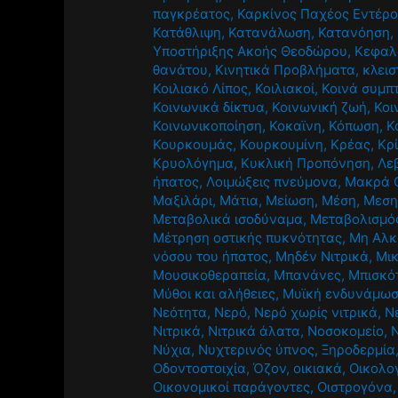
παγκρέατος
,
Καρκίνος Παχέος Εντέρ
Κατάθλιψη
,
Κατανάλωση
,
Κατανόηση
,
Υποστήριξης Ακοής Θεοδώρου
,
Κεφαλ
θανάτου
,
Κινητικά Προβλήματα
,
κλεισ
Κοιλιακό Λίπος
,
Κοιλιακοί
,
Κοινά συμπ
Κοινωνικά δίκτυα
,
Κοινωνική ζωή
,
Κοι
Κοινωνικοποίηση
,
Κοκαϊνη
,
Κόπωση
,
Κ
Κουρκουμάς
,
Κουρκουμίνη
,
Κρέας
,
Κρ
Κρυολόγημα
,
Κυκλική Προπόνηση
,
Λε
ήπατος
,
Λοιμώξεις πνεύμονα
,
Μακρά 
Μαξιλάρι
,
Μάτια
,
Μείωση
,
Μέση
,
Μεση
Μεταβολικά ισοδύναμα
,
Μεταβολισμό
Μέτρηση οστικής πυκνότητας
,
Μη Αλκ
νόσου του ήπατος
,
Μηδέν Νιτρικά
,
Μι
Μουσικοθεραπεία
,
Μπανάνες
,
Μπισκό
Μύθοι και αλήθειες
,
Μυϊκή ενδυνάμω
Νεότητα
,
Νερό
,
Νερό χωρίς νιτρικά
,
Ν
Νιτρικά
,
Νιτρικά άλατα
,
Νοσοκομείο
,
Νύχια
,
Νυχτερινός ύπνος
,
Ξηροδερμία
Οδοντοστοιχία
,
Όζον
,
οικιακά
,
Οικολο
Οικονομικοί παράγοντες
,
Οιστρογόνα