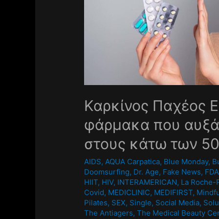
Καρκίνος Παχέος Ε
φάρμακα που αυξά
στους κάτω των 5
AIDS
,
AQUA Carpatica
,
Blue Monday
,
B
Doomsurfing
,
Dr. Age
,
Fake News
,
FD
HIIT
,
HIV
,
INTERAMERICAN
,
La Roche-
Covid
,
MEDICLINIC
,
MEDIFIRST
,
Mindf
Pilates
,
SEX
,
Single
,
Social Media
,
Solu
The Antiagers
,
The Medical Beauty Ce