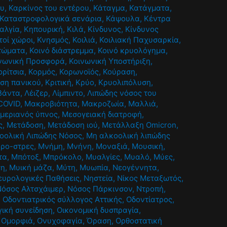
ου
,
Καρκίνος του εντέρου
,
Κάταγμα
,
Κατάγματα
,
Καταστροφολογικά σενάρια
,
Κάψουλα
,
Κέντρα
αλγία
,
Κηπουρική
,
Κιλά
,
Κίνδυνος
,
Κίνδυνος
τοί χώροι
,
Κνησμός
,
Κοιλιά
,
Κοιλιακή Παχυσαρκία
,
τώματα
,
Κοινό διάστρεμμα
,
Κοινό κρυολόγημα
,
νωνική Προσφορά
,
Κοινωνική Υποστήριξη
,
ορίτσια
,
Κορμός
,
Κορωνοϊός
,
Κούραση
,
ίση πανικού
,
Κριτική
,
Κρύο
,
Κρυολιπόλυση
,
βάντα
,
Λέιζερ
,
Λίμπιντο
,
Λιπώδης νόσος του
COVID
,
Μακροβιότητα
,
Μακροζωία
,
Μαλλιά
,
μεριανός ύπνος
,
Μεσογειακή διατροφή
,
ς
,
Μετάδοση
,
Μετάδοση ιού
,
Μετάλλαξη Omicron
,
οολική Λιπώδης Νόσος
,
Μη αλκοολική λιπώδης
κρο-στρες
,
Μνήμη
,
Μνήνη
,
Μοναξιά
,
Μουσική
,
τα
,
Μπότοξ
,
Μπρόκολο
,
Μυαλγίες
,
Μυαλό
,
Μύες
,
ση
,
Μυική μάζα
,
Μύτη
,
Μυωπία
,
Νεογέννητα
,
ευρολογικές Παθήσεις
,
Νηστεία
,
Νίκος Μεταξωτός
,
Νόσος Αλτσχάιμερ
,
Νόσος Πάρκινσον
,
Ντροπή
,
,
Οδοντιατρικός σύλλογος Αττικής
,
Οδοντίατρος
,
γική συνείδηση
,
Οικονομική δυσπραγία
,
,
Ομορφιά
,
Ονυχοφαγία
,
Όραση
,
Ορθοστατική