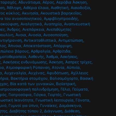
αταραχές
,
Αδυνάτισμα
,
Αέρας
,
Αερόβια Άσκηση
,
ηση
,
Άθληψη
,
Αιθέρια έλαια
,
Αισθητική
,
Αισιοδοξία
,
τος κύκλος
,
Ακινησία
,
Ακουστικά βαρηκοΐας
,
α του ανοσοποιητικού
,
Αμφιβληστροειδής
,
νακούφιση
,
Αναλγητικά
,
Αναπηρία
,
Αναπνευστική
σες
,
Άνδρες
,
Ανεπάρκεια
,
Ανεπιθύμητες
σουλίνη
,
Άνοια
,
Ανοσία
,
Ανοσοποίηση
,
Αντιγήρανση
,
Αντικαταθλιπτικά
,
Αντιμετώπιση
,
λος
,
Άπνοια
,
Αποκατάσταση
,
Απόρριψη
,
Απώλεια βάρους
,
Αρθραλγία
,
Αρθρίτιδα
,
ματοθεραπεία
,
Ασθενής
,
Άσθμα
,
Ασκήσεις
,
ς
,
Ασκήσεις ενδυνάμωσης
,
Άσκηση
,
Άσπρες τρίχες
,
ρα
,
Ατμοσφαιρική Ρύπανση
,
Ατονία
,
Αϋπνία
,
α
,
Αυχεναλγία
,
Αυχένας
,
Αφυδάτωση
,
Αχίλλειος
ήρια
,
Βακτήρια στομάχου
,
Βαλσαμόχορτο
,
Βασική
ήχας
,
Βία κατά των γυναικών
,
Βιοϊατρική
,
αστροοισοφαγική παλινδρόμηση
,
Γέλιο
,
Γεύματα
,
τρός
,
Γιατροσόφια
,
Γιόγκα
,
Γιορτές
,
Γνωστική
νωστική Ικανότητα
,
Γνωστική λειτουργία
,
Γόνατα
,
μνό
,
Γυμνοί για ύπνο
,
Γυναίκες
,
Δαμάσκηνα
,
ήτης
,
Διαβήτης τύπου 2
,
Διάγνωση
,
Διάθεση
,