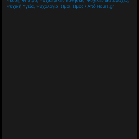
Χρόνιος Πόνος
,
Χρώματα
,
Χώροι πρασίνου
,
Ψάρια
,
Ψέμα
,
Ψεύδη
,
Ψήσιμο
,
Ψυχιατρικές παθήσεις
,
Ψυχικές διαταραχές
,
Ψυχική Υγεία
,
Ψυχολογία
,
Ώμοι
,
Ώμος
/ Από
Hours.gr