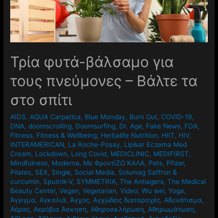
Τρία φυτά-βάλσαμο για
τους πνεύμονες – Βάλτε τα
στο σπίτι
AIDS
,
AQUA Carpatica
,
Blue Monday
,
Burn Out
,
COVID-19
,
DNA
,
doomscrolling
,
Doomsurfing
,
Dr. Age
,
Fake News
,
FDA
,
Fitness
,
Fitness & Wellbeing
,
Herbalife Nutrition
,
HIIT
,
HIV
,
INTERAMERICAN
,
La Roche-Posay
,
Lipikar Eczema Med
Cream
,
Lockdown
,
Long Covid
,
MEDICLINIC
,
MEDIFIRST
,
Mindfulness
,
Moderna
,
Mε ΦροντίΖΩ ΚΑΛΑ
,
Pets
,
Pfizer
,
Pilates
,
SEX
,
Single
,
Social Media
,
Solumag Saffron &
curcumin
,
Sputnik-V
,
SYMMETRIA
,
The Antiagers
,
The Medical
Beauty Center
,
Vegan
,
Vegetarian
,
Video
,
Wu wei
,
Yoga
,
Άγγιγμα
,
Αγκαλιά
,
Άγχος
,
Αγχώδεις διαταραχές
,
Αδυνάτισμα
,