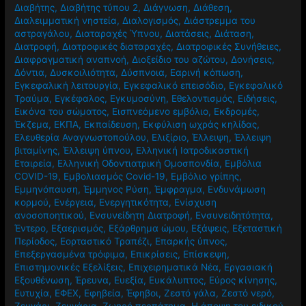
Γυναίκες
,
Δαμάσκηνα
,
Δείκτης Μάζας Σώματος
,
Δέρμα
,
Διαβήτης
,
Διαβήτης τύπου 2
,
Διάγνωση
,
Διάθεση
,
Διαλειμματική νηστεία
,
Διαλογισμός
,
Διάστρεμμα του
αστραγάλου
,
Διαταραχές Ύπνου
,
Διατάσεις
,
Διάταση
,
Διατροφή
,
Διατροφικές διαταραχές
,
Διατροφικές Συνήθειες
,
Διαφραγματική αναπνοή
,
Διοξείδιο του αζώτου
,
Δονήσεις
,
Δόντια
,
Δυσκοιλιότητα
,
Δύσπνοια
,
Εαρινή κόπωση
,
Εγκεφαλική λειτουργία
,
Εγκεφαλικό επεισόδιο
,
Εγκεφαλικό
Τραύμα
,
Εγκέφαλος
,
Εγκυμοσύνη
,
Εθελοντισμός
,
Ειδήσεις
,
Εικόνα του σώματος
,
Εισπνεόμενο εμβόλιο
,
Εκδρομές
,
Έκζεμα
,
ΕΚΠΑ
,
Εκπαίδευση
,
Εκφύλιση ωχράς κηλίδας
,
Ελευθερία Αναγνωστοπούλου
,
Ελιξίριο
,
Έλλειψη
,
Έλλειψη
βιταμίνης
,
Έλλειψη ύπνου
,
Ελληνική Ιατροδικαστική
Εταιρεία
,
Ελληνική Οδοντιατρική Ομοσπονδία
,
Εμβόλια
COVID-19
,
Εμβολιασμός Covid-19
,
Εμβόλιο γρίπης
,
Εμμηνόπαυση
,
Έμμηνος Ρύση
,
Έμφραγμα
,
Ενδυνάμωση
κορμού
,
Ενέργεια
,
Ενεργητικότητα
,
Ενίσχυση
ανοσοποητικού
,
Ενσυνείδητη Διατροφή
,
Ενσυνειδητότητα
,
Έντερο
,
Εξαερισμός
,
Εξάρθρημα ώμου
,
Εξάψεις
,
Εξεταστική
Περίοδος
,
Εορταστικό Τραπέζι
,
Επαρκής ύπνος
,
Επεξεργασμένα τρόφιμα
,
Επικρίσεις
,
Επίσκεψη
,
Επιστημονικές Εξελίξεις
,
Επιχειρηματικά Νέα
,
Εργασιακή
Εξουθένωση
,
Έρευνα
,
Ευεξία
,
Ευκάλυπτος
,
Εύρος κίνησης
,