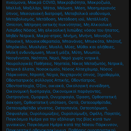
Λέιζερ
,
Λίμπιντο
,
Λιπώδης νόσος του ήπατος
,
Λοιμώξεις
πνεύμονα
,
Μακρά COVID
,
Μακροβιότητα
,
Μακροζωία
,
Μαλλιά
,
Μαξιλάρι
,
Μάτια
,
Μείωση
,
Μέση
,
Μεσημεριανός
ύπνος
,
Μεσογειακή διατροφή
,
Μεταβολικά ισοδύναμα
,
Μεταβολισμός
,
Μετάδοση
,
Μετάδοση ιού
,
Μετάλλαξη
Omicron
,
Μέτρηση οστικής πυκνότητας
,
Μη Αλκοολική
Λιπώδης Νόσος
,
Μη αλκοολική λιπώδης νόσου του ήπατος
,
Μηδέν Νιτρικά
,
Μικρο-στρες
,
Μνήμη
,
Μνήνη
,
Μοναξιά
,
Μουσική
,
Μουσικοθεραπεία
,
Μπανάνες
,
Μπισκότα
,
Μπότοξ
,
Μπρόκολο
,
Μυαλγίες
,
Μυαλό
,
Μύες
,
Μύθοι και αλήθειες
,
Μυϊκή ενδυνάμωση
,
Μυική μάζα
,
Μύτη
,
Μυωπία
,
Νεογέννητα
,
Νεότητα
,
Νερό
,
Νερό χωρίς νιτρικά
,
Νευρολογικές Παθήσεις
,
Νηστεία
,
Νίκος Μεταξωτός
,
Νιτρικά
,
Νιτρικά άλατα
,
Νοσοκομείο
,
Νόσος Αλτσχάιμερ
,
Νόσος
Πάρκινσον
,
Ντροπή
,
Νύχια
,
Νυχτερινός ύπνος
,
Ξηροδερμία
,
Οδοντιατρικός σύλλογος Αττικής
,
Οδοντίατρος
,
Οδοντοστοιχία
,
Όζον
,
οικιακά
,
Οικολογική συνείδηση
,
Οικονομική δυσπραγία
,
Οικονομικοί παράγοντες
,
Οιστρογόνα
,
Ομορφιά
,
Ονυχοφαγία
,
Όραση
,
Ορθοστατική
άσκηση
,
Ορθοστατική υπόταση
,
Οστά
,
Οστεοαρθρίτιδα
,
Οστεοαρθρίτιδα γόνατος
,
Οστεοπενία
,
Οστεοπόρωση
,
Οσφυαλγία
,
Ουρολοιμώξεις
,
Ουρολοίμωξη
,
Οφέλη
,
Παγετός
,
Παγκόσμια Ημέρα για την εξάλειψη της βίας κατά των