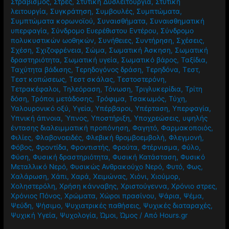
ήρωες
,
Σοφία Περδίκη
,
Σπίτι
,
Στεφανιαία Νόσος
,
Στόμα
,
Στραβισμός
,
Στρες
,
Στυτική Δυσλειτουργία
,
Στυτική
λειτουργία
,
Συγκράτηση
,
Συμβουλές
,
Συμπτώματα
,
Συμπτώματα κορωνοϊού
,
Συναισθήματα
,
Συναισθηματική
υπερφαγία
,
Σύνδρομο Ευερέθιστου Εντέρου
,
Σύνδρομο
πολυκυστικών ωοθηκών
,
Συνήθειες
,
Συντήρηση
,
Σχέσεις
,
Σχέση
,
Σχιζοφρένεια
,
Σώμα
,
Σωματική Άσκηση
,
Σωματική
δραστηριότητα
,
Σωματική υγεία
,
Σωματικό βάρος
,
Ταξίδια
,
Ταχύτητα βάδισης
,
Τερηδογόνος δράση
,
Τερηδόνα
,
Τεστ
,
Τεστ κοπώσεως
,
Τεστ σκάλας
,
Τεστοστερόνη
,
Τετρακέφαλοι
,
Τηλεόραση
,
Τόνωση
,
Τριγλυκερίδια
,
Τρίτη
δόση
,
Τρόποι μετάδοσης
,
Τρόφιμα
,
Τσακωμός
,
Τύχη
,
Υαλουρονικό οξύ
,
Υγεία
,
Υπέρβαροι
,
Υπέρταση
,
Υπερφαγία
,
Υπνική άπνοια
,
Ύπνος
,
Υποστήριξη
,
Υποχρεώσεις
,
υψηλής
έντασης διαλειμματική προπόνηση
,
Φαγητό
,
Φαρμακοποιός
,
Φιλίες
,
Φλαβονοειδές
,
Φλεβική θρομβοεμβολή
,
Φλεγμονή
,
Φόβος
,
Φροντίδα
,
Φροντιστής
,
Φρούτα
,
Φτέρνισμα
,
Φύλο
,
Φύση
,
Φυσική δραστηριότητα
,
Φυσική Κατάσταση
,
Φυσικό
Μεταλλικό Νερό
,
Φυσικώς Ανθρακούχο Νερό
,
Φυτό
,
Φως
,
Χαλάρωση
,
Χάπι
,
Χαρά
,
Χειμώνας
,
Χιόνι
,
Χιούμορ
,
Χοληστερόλη
,
Χρήση κάνναβης
,
Χριστούγεννα
,
Χρόνιο στρες
,
Χρόνιος Πόνος
,
Χρώματα
,
Χώροι πρασίνου
,
Ψάρια
,
Ψέμα
,
Ψεύδη
,
Ψήσιμο
,
Ψυχιατρικές παθήσεις
,
Ψυχικές διαταραχές
,
Ψυχική Υγεία
,
Ψυχολογία
,
Ώμοι
,
Ώμος
/ Από
Hours.gr