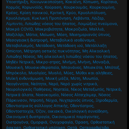
Κοινωνική ζωή
,
Κοινωνική Προσφορά
,
Κοινωνική
Υποστήριξη
,
Κοινωνικοποίηση
,
Κοκαϊνη
,
Κόπωση
,
Κορίτσια
,
Κορμός
,
Κορωνοϊός
,
Κούραση
,
Κουρκουμάς
,
Κουρκουμίνη
,
Κρέας
,
Κρίση πανικού
,
Κριτική
,
Κρύο
,
Κρυολιπόλυση
,
Κρυολόγημα
,
Κυκλική Προπόνηση
,
Λεβάντα
,
Λέιζερ
,
Λίμπιντο
,
Λιπώδης νόσος του ήπατος
,
Λοιμώξεις πνεύμονα
,
Μακρά COVID
,
Μακροβιότητα
,
Μακροζωία
,
Μαλλιά
,
Μαξιλάρι
,
Μάτια
,
Μείωση
,
Μέση
,
Μεσημεριανός ύπνος
,
Μεσογειακή διατροφή
,
Μεταβολικά ισοδύναμα
,
Μεταβολισμός
,
Μετάδοση
,
Μετάδοση ιού
,
Μετάλλαξη
Omicron
,
Μέτρηση οστικής πυκνότητας
,
Μη Αλκοολική
Λιπώδης Νόσος
,
Μη αλκοολική λιπώδης νόσου του ήπατος
,
Μηδέν Νιτρικά
,
Μικρο-στρες
,
Μνήμη
,
Μνήνη
,
Μοναξιά
,
Μουσική
,
Μουσικοθεραπεία
,
Μπανάνες
,
Μπισκότα
,
Μπότοξ
,
Μπρόκολο
,
Μυαλγίες
,
Μυαλό
,
Μύες
,
Μύθοι και αλήθειες
,
Μυϊκή ενδυνάμωση
,
Μυική μάζα
,
Μύτη
,
Μυωπία
,
Νεογέννητα
,
Νεότητα
,
Νερό
,
Νερό χωρίς νιτρικά
,
Νευρολογικές Παθήσεις
,
Νηστεία
,
Νίκος Μεταξωτός
,
Νιτρικά
,
Νιτρικά άλατα
,
Νοσοκομείο
,
Νόσος Αλτσχάιμερ
,
Νόσος
Πάρκινσον
,
Ντροπή
,
Νύχια
,
Νυχτερινός ύπνος
,
Ξηροδερμία
,
Οδοντιατρικός σύλλογος Αττικής
,
Οδοντίατρος
,
Οδοντοστοιχία
,
Όζον
,
οικιακά
,
Οικολογική συνείδηση
,
Οικονομική δυσπραγία
,
Οικονομικοί παράγοντες
,