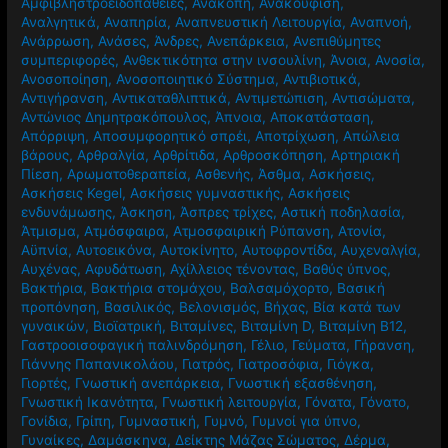
Άμυνα του ανοσοποιητικού
,
Αμφιβληστροειδής
,
Αμφιβληστροειδοπάθειες
,
Ανακοπή
,
Ανακούφιση
,
Αναλγητικά
,
Αναπηρία
,
Αναπνευστική Λειτουργία
,
Αναπνοή
,
Ανάρρωση
,
Ανάσες
,
Άνδρες
,
Ανεπάρκεια
,
Ανεπιθύμητες
συμπεριφορές
,
Ανθεκτικότητα στην ινσουλίνη
,
Άνοια
,
Ανοσία
,
Ανοσοποίηση
,
Ανοσοποιητικό Σύστημα
,
Αντιβιοτικά
,
Αντιγήρανση
,
Αντικαταθλιπτικά
,
Αντιμετώπιση
,
Αντισώματα
,
Αντώνιος Δημητρακόπουλος
,
Άπνοια
,
Αποκατάσταση
,
Απόρριψη
,
Αποσυμφορητικό σπρέι
,
Αποτρίχωση
,
Απώλεια
βάρους
,
Αρθραλγία
,
Αρθρίτιδα
,
Αρθροσκόπηση
,
Αρτηριακή
Πίεση
,
Αρωματοθεραπεία
,
Ασθενής
,
Άσθμα
,
Ασκήσεις
,
Ασκήσεις Kegel
,
Ασκήσεις γυμναστικής
,
Ασκήσεις
ενδυνάμωσης
,
Άσκηση
,
Άσπρες τρίχες
,
Αστική ποδηλασία
,
Άτμισμα
,
Ατμόσφαιρα
,
Ατμοσφαιρική Ρύπανση
,
Ατονία
,
Αϋπνία
,
Αυτοεικόνα
,
Αυτοκίνητο
,
Αυτοφροντίδα
,
Αυχεναλγία
,
Αυχένας
,
Αφυδάτωση
,
Αχίλλειος τένοντας
,
Βαθύς ύπνος
,
Βακτήρια
,
Βακτήρια στομάχου
,
Βαλσαμόχορτο
,
Βασική
προπόνηση
,
Βασιλικός
,
Βελονισμός
,
Βήχας
,
Βία κατά των
γυναικών
,
Βιοϊατρική
,
Βιταμίνες
,
Βιταμίνη D
,
Βιταμίνη Β12
,
Γαστροοισοφαγική παλινδρόμηση
,
Γέλιο
,
Γεύματα
,
Γήρανση
,
Γιάννης Παπανικολάου
,
Γιατρός
,
Γιατροσόφια
,
Γιόγκα
,
Γιορτές
,
Γνωστική ανεπάρκεια
,
Γνωστική εξασθένηση
,
Γνωστική Ικανότητα
,
Γνωστική λειτουργία
,
Γόνατα
,
Γόνατο
,
Γονίδια
,
Γρίπη
,
Γυμναστική
,
Γυμνό
,
Γυμνοί για ύπνο
,