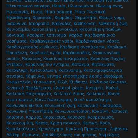
Ευτυχία
,
ΕΦΕΧ
,
Εφηβεία
,
Έφηβοι
,
Ζεστό γάλα
,
Ζεστό νερό
,
Ζευγάρι
,
Ζευγάρια
,
Ζωηρό περπάτημα
,
Η άποψη του ειδικού
,
Ηλεκτρονικό τσιγάρο
,
Ηλικία
,
Ηλικιωμένοι
,
Ηλικιωμένος
,
Ημικρανία
,
Ήπαρ
,
Ήπια άσκηση
,
Ήπια Γνωστική
Εξασθένιση
,
Θεραπεία
,
Θερμίδες
,
Θερμότητα
,
Θέσεις yoga
,
Ινσουλίνη
,
Ισορροπία
,
Καβγάδες
,
Καθήκοντα
,
Καθιστική ζωή
,
Καινοτομία
,
Κακοποίηση γυναικών
,
Κακοποίηση παιδιών
,
Κάνναβη
,
Καούρες
,
Κάπνισμα
,
Καρδιά
,
Καρδιαγγειακά
νοσήματα
,
Καρδιαγγειακές νόσοι
,
Καρδιαγγειακή νόσος
,
Καρδιαγγειακός κίνδυνος
,
Καρδιακή ανεπάρκεια
,
Καρδιακή
Προσβολή
,
Καρδιακή υγεία
,
Καρδιοπαθείς
,
Καρκινογόνες
ουσίες
,
Καρκίνος
,
Καρκίνος παγκρέατος
,
Καρκίνος Παχέος
Εντέρου
,
Καρκίνος του εντέρου
,
Κάταγμα
,
Κατάγματα
,
Κατάθλιψη
,
Κατανάλωση
,
Κατανόηση
,
Καταστροφολογικά
σενάρια
,
Κάψουλα
,
Κέντρα Υποστήριξης Ακοής Θεοδώρου
,
Κεφαλαλγία
,
Κηπουρική
,
Κιλά
,
Κίνδυνος
,
Κίνδυνος θανάτου
,
Κινητικά Προβλήματα
,
κλειστοί χώροι
,
Κνησμός
,
Κοιλιά
,
Κοιλιακή Παχυσαρκία
,
Κοιλιακό Λίπος
,
Κοιλιακοί
,
Κοινά
συμπτώματα
,
Κοινό διάστρεμμα
,
Κοινό κρυολόγημα
,
Κοινωνικά δίκτυα
,
Κοινωνική ζωή
,
Κοινωνική Προσφορά
,
Κοινωνική Υποστήριξη
,
Κοινωνικοποίηση
,
Κοκαϊνη
,
Κόπωση
,
Κορίτσια
,
Κορμός
,
Κορωνοϊός
,
Κούραση
,
Κουρκουμάς
,
Κουρκουμίνη
,
Κρέας
,
Κρίση πανικού
,
Κριτική
,
Κρύο
,
Κρυολιπόλυση
,
Κρυολόγημα
,
Κυκλική Προπόνηση
,
Λεβάντα
,