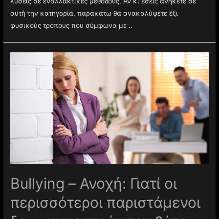
για τους πονοκεφάλους, πολλοί προτιμούν να βρίσκουν
λύσεις σε εναλλακτικές μεθόδους. Αν κι εσείς ανήκετε σε
αυτή την κατηγορία, παρακάτω θα ανακαλύψετε έξι
φυσικούς τρόπους που σύμφωνα με ..
Βullying – Ανοχή: Γιατί οι
περισσότεροι παριστάμενοι