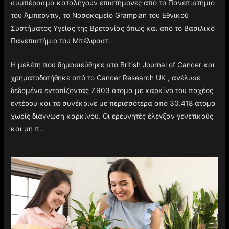
περισσότερο στους νέους ανθρώπους. Σε αυτό το
συμπέρασμα καταλήγουν επιστήμονες από το Πανεπιστήμιο
του Άμπερντιν, το Νοσοκομείο Grampian του Εθνικού
Συστήματος Υγείας της Βρετανίας όπως και από το Βασιλικό
Πανεπιστήμιο του Μπέλφαστ.
Η μελέτη που δημοσιεύθηκε στο British Journal of Cancer και
χρηματοδοτήθηκε από το Cancer Research UK , ανέλυσε
δεδομένα εντοπίζοντας 7.903 άτομα με καρκίνο του παχέος
εντέρου και τα συνέκρινε με περισσότερα από 30.418 άτομα
χωρίς διάγνωση καρκίνου. Οι ερευνητές έλεγξαν γενετικούς
και μη π..