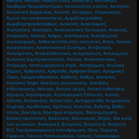
Αέρας
,
Αερόβια Άσκηση
,
Αθηροσκλήρωση
,
Αθηρωμάτωση
,
Άθληση
,
Άθληψη
,
Αιθέρια έλαια
,
Αισθητική
,
Αισιοδοξία
,
Ακαδημία Νευροεπιστημών
,
Ακανόνιστος κύκλος
,
Ακινησία
,
Ακουστικά βαρηκοΐας
,
Αλκοόλ
,
Αλλεργίες
,
Αλτρουισμός
,
Άμυνα του ανοσοποιητικού
,
Αμφιβληστροειδής
,
Αμφιβληστροειδοπάθειες
,
Ανακοπή
,
Ανακούφιση
,
Αναλγητικά
,
Αναπηρία
,
Αναπνευστική Λειτουργία
,
Αναπνοή
,
Ανάρρωση
,
Ανάσες
,
Άνδρες
,
Ανεπάρκεια
,
Ανεπιθύμητες
συμπεριφορές
,
Ανθεκτικότητα στην ινσουλίνη
,
Άνοια
,
Ανοσία
,
Ανοσοποίηση
,
Ανοσοποιητικό Σύστημα
,
Αντιβιοτικά
,
Αντιγήρανση
,
Αντικαταθλιπτικά
,
Αντιμετώπιση
,
Αντισώματα
,
Αντώνιος Δημητρακόπουλος
,
Άπνοια
,
Αποκατάσταση
,
Απόρριψη
,
Αποσυμφορητικό σπρέι
,
Αποτρίχωση
,
Απώλεια
βάρους
,
Αρθραλγία
,
Αρθρίτιδα
,
Αρθροσκόπηση
,
Αρτηριακή
Πίεση
,
Αρωματοθεραπεία
,
Ασθενής
,
Άσθμα
,
Ασκήσεις
,
Ασκήσεις Kegel
,
Ασκήσεις γυμναστικής
,
Ασκήσεις
ενδυνάμωσης
,
Άσκηση
,
Άσπρες τρίχες
,
Αστική ποδηλασία
,
Άτμισμα
,
Ατμόσφαιρα
,
Ατμοσφαιρική Ρύπανση
,
Ατονία
,
Αϋπνία
,
Αυτοεικόνα
,
Αυτοκίνητο
,
Αυτοφροντίδα
,
Αυχεναλγία
,
Αυχένας
,
Αφυδάτωση
,
Αχίλλειος τένοντας
,
Βullying
,
Βαθύς
ύπνος
,
Βακτήρια
,
Βακτήρια στομάχου
,
Βαλσαμόχορτο
,
Βασική προπόνηση
,
Βασιλικός
,
Βελονισμός
,
Βήχας
,
Βία κατά
των γυναικών
,
Βιοϊατρική
,
Βιταμίνες
,
Βιταμίνη D
,
Βιταμίνη
Β12
,
Γαστροοισοφαγική παλινδρόμηση
,
Γέλιο
,
Γεύματα
,