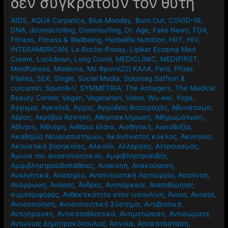
δεν συγκρατούν τον θύτη
AIDS
,
AQUA Carpatica
,
Blue Monday
,
Burn Out
,
COVID-19
,
DNA
,
doomscrolling
,
Doomsurfing
,
Dr. Age
,
Fake News
,
FDA
,
Fitness
,
Fitness & Wellbeing
,
Herbalife Nutrition
,
HIIT
,
HIV
,
INTERAMERICAN
,
La Roche-Posay
,
Lipikar Eczema Med
Cream
,
Lockdown
,
Long Covid
,
MEDICLINIC
,
MEDIFIRST
,
Mindfulness
,
Moderna
,
Mε ΦροντίΖΩ ΚΑΛΑ
,
Pets
,
Pfizer
,
Pilates
,
SEX
,
Single
,
Social Media
,
Solumag Saffron &
curcumin
,
Sputnik-V
,
SYMMETRIA
,
The Antiagers
,
The Medical
Beauty Center
,
Vegan
,
Vegetarian
,
Video
,
Wu wei
,
Yoga
,
Άγγιγμα
,
Αγκαλιά
,
Άγχος
,
Αγχώδεις διαταραχές
,
Αδυνάτισμα
,
Αέρας
,
Αερόβια Άσκηση
,
Αθηροσκλήρωση
,
Αθηρωμάτωση
,
Άθληση
,
Άθληψη
,
Αιθέρια έλαια
,
Αισθητική
,
Αισιοδοξία
,
Ακαδημία Νευροεπιστημών
,
Ακανόνιστος κύκλος
,
Ακινησία
,
Ακουστικά βαρηκοΐας
,
Αλκοόλ
,
Αλλεργίες
,
Αλτρουισμός
,
Άμυνα του ανοσοποιητικού
,
Αμφιβληστροειδής
,
Αμφιβληστροειδοπάθειες
,
Ανακοπή
,
Ανακούφιση
,
Αναλγητικά
,
Αναπηρία
,
Αναπνευστική Λειτουργία
,
Αναπνοή
,
Ανάρρωση
,
Ανάσες
,
Άνδρες
,
Ανεπάρκεια
,
Ανεπιθύμητες
συμπεριφορές
,
Ανθεκτικότητα στην ινσουλίνη
,
Άνοια
,
Ανοσία
,
Ανοσοποίηση
,
Ανοσοποιητικό Σύστημα
,
Αντιβιοτικά
,
Αντιγήρανση
,
Αντικαταθλιπτικά
,
Αντιμετώπιση
,
Αντισώματα
,