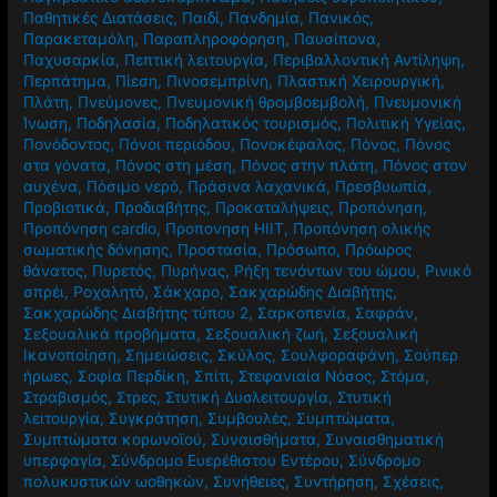
γυναικών
,
Παγκόσμια Ημέρα κατά της Νόσου Πάρκινσον
,
Παγκρεατικό αδενοκαρκίνωμα
,
Παθήσεις ουροποιητικού
,
Παθητικές Διατάσεις
,
Παιδί
,
Πανδημία
,
Πανικός
,
Παρακεταμόλη
,
Παραπληροφόρηση
,
Παυσίπονα
,
Παχυσαρκία
,
Πεπτική λειτουργία
,
Περιβαλλοντική Αντίληψη
,
Περπάτημα
,
Πίεση
,
Πινοσεμπρίνη
,
Πλαστική Χειρουργική
,
Πλάτη
,
Πνεύμονες
,
Πνευμονική θρομβοεμβολή
,
Πνευμονική
Ίνωση
,
Ποδηλασία
,
Ποδηλατικός τουρισμός
,
Πολιτική Υγείας
,
Πονόδοντος
,
Πόνοι περιόδου
,
Πονοκέφαλος
,
Πόνος
,
Πόνος
στα γόνατα
,
Πόνος στη μέση
,
Πόνος στην πλάτη
,
Πόνος στον
αυχένα
,
Πόσιμο νερό
,
Πράσινα λαχανικά
,
Πρεσβυωπία
,
Προβιοτικά
,
Προδιαβήτης
,
Προκαταλήψεις
,
Προπόνηση
,
Προπόνηση cardio
,
Προπονηση HIIT
,
Προπόνηση ολικής
σωματικής δόνησης
,
Προστασία
,
Πρόσωπο
,
Πρόωρος
θάνατος
,
Πυρετός
,
Πυρήνας
,
Ρήξη τενόντων του ώμου
,
Ρινικό
σπρέι
,
Ροχαλητό
,
Σάκχαρο
,
Σακχαρώδης Διαβήτης
,
Σακχαρώδης Διαβήτης τύπου 2
,
Σαρκοπενία
,
Σαφράν
,
Σεξουαλικά προβήματα
,
Σεξουαλική ζωή
,
Σεξουαλική
Ικανοποίηση
,
Σημειώσεις
,
Σκύλος
,
Σουλφοραφάνη
,
Σούπερ
ήρωες
,
Σοφία Περδίκη
,
Σπίτι
,
Στεφανιαία Νόσος
,
Στόμα
,
Στραβισμός
,
Στρες
,
Στυτική Δυσλειτουργία
,
Στυτική
λειτουργία
,
Συγκράτηση
,
Συμβουλές
,
Συμπτώματα
,
Συμπτώματα κορωνοϊού
,
Συναισθήματα
,
Συναισθηματική
υπερφαγία
,
Σύνδρομο Ευερέθιστου Εντέρου
,
Σύνδρομο