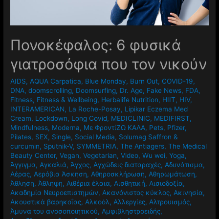
Πονοκέφαλος: 6 φυσικά
γιατροσόφια που τον νικούν
AIDS
,
AQUA Carpatica
,
Blue Monday
,
Burn Out
,
COVID-19
,
DNA
,
doomscrolling
,
Doomsurfing
,
Dr. Age
,
Fake News
,
FDA
,
Fitness
,
Fitness & Wellbeing
,
Herbalife Nutrition
,
HIIT
,
HIV
,
INTERAMERICAN
,
La Roche-Posay
,
Lipikar Eczema Med
Cream
,
Lockdown
,
Long Covid
,
MEDICLINIC
,
MEDIFIRST
,
Mindfulness
,
Moderna
,
Mε ΦροντίΖΩ ΚΑΛΑ
,
Pets
,
Pfizer
,
Pilates
,
SEX
,
Single
,
Social Media
,
Solumag Saffron &
curcumin
,
Sputnik-V
,
SYMMETRIA
,
The Antiagers
,
The Medical
Beauty Center
,
Vegan
,
Vegetarian
,
Video
,
Wu wei
,
Yoga
,
Άγγιγμα
,
Αγκαλιά
,
Άγχος
,
Αγχώδεις διαταραχές
,
Αδυνάτισμα
,
Αέρας
,
Αερόβια Άσκηση
,
Αθηροσκλήρωση
,
Αθηρωμάτωση
,
Άθληση
,
Άθληψη
,
Αιθέρια έλαια
,
Αισθητική
,
Αισιοδοξία
,
Ακαδημία Νευροεπιστημών
,
Ακανόνιστος κύκλος
,
Ακινησία
,
Ακουστικά βαρηκοΐας
,
Αλκοόλ
,
Αλλεργίες
,
Αλτρουισμός
,