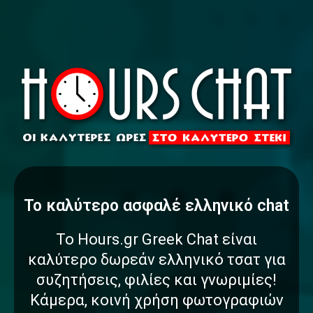
To καλύτερο
α
σ
φ
α
λ
έ
ς
ελληνικό
chat
Το Hours.gr Greek Chat είναι
καλύτερο δωρεάν ελληνικό τσατ για
συζητήσεις, φιλίες και γνωριμίες!