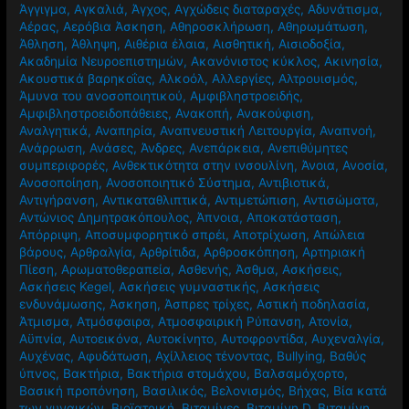
Beauty Center
,
Vegan
,
Vegetarian
,
Video
,
Wu wei
,
Yoga
,
Άγγιγμα
,
Αγκαλιά
,
Άγχος
,
Αγχώδεις διαταραχές
,
Αδυνάτισμα
,
Αέρας
,
Αερόβια Άσκηση
,
Αθηροσκλήρωση
,
Αθηρωμάτωση
,
Άθληση
,
Άθληψη
,
Αιθέρια έλαια
,
Αισθητική
,
Αισιοδοξία
,
Ακαδημία Νευροεπιστημών
,
Ακανόνιστος κύκλος
,
Ακινησία
,
Ακουστικά βαρηκοΐας
,
Αλκοόλ
,
Αλλεργίες
,
Αλτρουισμός
,
Άμυνα του ανοσοποιητικού
,
Αμφιβληστροειδής
,
Αμφιβληστροειδοπάθειες
,
Ανακοπή
,
Ανακούφιση
,
Αναλγητικά
,
Αναπηρία
,
Αναπνευστική Λειτουργία
,
Αναπνοή
,
Ανάρρωση
,
Ανάσες
,
Άνδρες
,
Ανεπάρκεια
,
Ανεπιθύμητες
συμπεριφορές
,
Ανθεκτικότητα στην ινσουλίνη
,
Άνοια
,
Ανοσία
,
Ανοσοποίηση
,
Ανοσοποιητικό Σύστημα
,
Αντιβιοτικά
,
Αντιγήρανση
,
Αντικαταθλιπτικά
,
Αντιμετώπιση
,
Αντισώματα
,
Αντώνιος Δημητρακόπουλος
,
Άπνοια
,
Αποκατάσταση
,
Απόρριψη
,
Αποσυμφορητικό σπρέι
,
Αποτρίχωση
,
Απώλεια
βάρους
,
Αρθραλγία
,
Αρθρίτιδα
,
Αρθροσκόπηση
,
Αρτηριακή
Πίεση
,
Αρωματοθεραπεία
,
Ασθενής
,
Άσθμα
,
Ασκήσεις
,
Ασκήσεις Kegel
,
Ασκήσεις γυμναστικής
,
Ασκήσεις
ενδυνάμωσης
,
Άσκηση
,
Άσπρες τρίχες
,
Αστική ποδηλασία
,
Άτμισμα
,
Ατμόσφαιρα
,
Ατμοσφαιρική Ρύπανση
,
Ατονία
,
Αϋπνία
,
Αυτοεικόνα
,
Αυτοκίνητο
,
Αυτοφροντίδα
,
Αυχεναλγία
,
Αυχένας
,
Αφυδάτωση
,
Αχίλλειος τένοντας
,
Βullying
,
Βαθύς
ύπνος
,
Βακτήρια
,
Βακτήρια στομάχου
,
Βαλσαμόχορτο
,