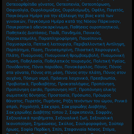
Οιστρογόνα
,
Ομορφιά
,
Ονυχοφαγία
,
Όραση
,
Ορθοστατική
άσκηση
,
Ορθοστατική υπόταση
,
Οστά
,
Οστεοαρθρίτιδα
,
Οστεοαρθρίτιδα γόνατος
,
Οστεοπενία
,
Οστεοπόρωση
,
Οσφυαλγία
,
Ουρολοιμώξεις
,
Ουρολοίμωξη
,
Οφέλη
,
Παγετός
,
Παγκόσμια Ημέρα για την εξάλειψη της βίας κατά των
γυναικών
,
Παγκόσμια Ημέρα κατά της Νόσου Πάρκινσον
,
Παγκρεατικό αδενοκαρκίνωμα
,
Παθήσεις ουροποιητικού
,
Παθητικές Διατάσεις
,
Παιδί
,
Πανδημία
,
Πανικός
,
Παρακεταμόλη
,
Παραπληροφόρηση
,
Παυσίπονα
,
Παχυσαρκία
,
Πεπτική λειτουργία
,
Περιβαλλοντική Αντίληψη
,
Περπάτημα
,
Πίεση
,
Πινοσεμπρίνη
,
Πλαστική Χειρουργική
,
Πλάτη
,
Πνεύμονες
,
Πνευμονική θρομβοεμβολή
,
Πνευμονική
Ίνωση
,
Ποδηλασία
,
Ποδηλατικός τουρισμός
,
Πολιτική Υγείας
,
Πονόδοντος
,
Πόνοι περιόδου
,
Πονοκέφαλος
,
Πόνος
,
Πόνος
στα γόνατα
,
Πόνος στη μέση
,
Πόνος στην πλάτη
,
Πόνος στον
αυχένα
,
Πόσιμο νερό
,
Πράσινα λαχανικά
,
Πρεσβυωπία
,
Προβιοτικά
,
Προδιαβήτης
,
Προκαταλήψεις
,
Προπόνηση
,
Προπόνηση cardio
,
Προπονηση HIIT
,
Προπόνηση ολικής
σωματικής δόνησης
,
Προστασία
,
Πρόσωπο
,
Πρόωρος
θάνατος
,
Πυρετός
,
Πυρήνας
,
Ρήξη τενόντων του ώμου
,
Ρινικό
σπρέι
,
Ροχαλητό
,
Σάκχαρο
,
Σακχαρώδης Διαβήτης
,
Σακχαρώδης Διαβήτης τύπου 2
,
Σαρκοπενία
,
Σαφράν
,
Σεξουαλικά προβήματα
,
Σεξουαλική ζωή
,
Σεξουαλική
Ικανοποίηση
,
Σημειώσεις
,
Σκύλος
,
Σουλφοραφάνη
,
Σούπερ