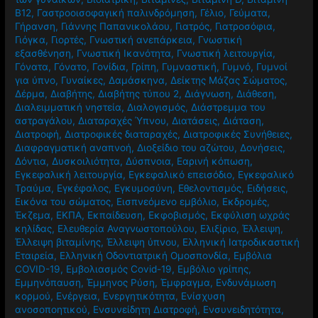
Βασική προπόνηση
,
Βασιλικός
,
Βελονισμός
,
Βήχας
,
Βία κατά
των γυναικών
,
Βιοϊατρική
,
Βιταμίνες
,
Βιταμίνη D
,
Βιταμίνη
Β12
,
Γαστροοισοφαγική παλινδρόμηση
,
Γέλιο
,
Γεύματα
,
Γήρανση
,
Γιάννης Παπανικολάου
,
Γιατρός
,
Γιατροσόφια
,
Γιόγκα
,
Γιορτές
,
Γνωστική ανεπάρκεια
,
Γνωστική
εξασθένηση
,
Γνωστική Ικανότητα
,
Γνωστική λειτουργία
,
Γόνατα
,
Γόνατο
,
Γονίδια
,
Γρίπη
,
Γυμναστική
,
Γυμνό
,
Γυμνοί
για ύπνο
,
Γυναίκες
,
Δαμάσκηνα
,
Δείκτης Μάζας Σώματος
,
Δέρμα
,
Διαβήτης
,
Διαβήτης τύπου 2
,
Διάγνωση
,
Διάθεση
,
Διαλειμματική νηστεία
,
Διαλογισμός
,
Διάστρεμμα του
αστραγάλου
,
Διαταραχές Ύπνου
,
Διατάσεις
,
Διάταση
,
Διατροφή
,
Διατροφικές διαταραχές
,
Διατροφικές Συνήθειες
,
Διαφραγματική αναπνοή
,
Διοξείδιο του αζώτου
,
Δονήσεις
,
Δόντια
,
Δυσκοιλιότητα
,
Δύσπνοια
,
Εαρινή κόπωση
,
Εγκεφαλική λειτουργία
,
Εγκεφαλικό επεισόδιο
,
Εγκεφαλικό
Τραύμα
,
Εγκέφαλος
,
Εγκυμοσύνη
,
Εθελοντισμός
,
Ειδήσεις
,
Εικόνα του σώματος
,
Εισπνεόμενο εμβόλιο
,
Εκδρομές
,
Έκζεμα
,
ΕΚΠΑ
,
Εκπαίδευση
,
Εκφοβισμός
,
Εκφύλιση ωχράς
κηλίδας
,
Ελευθερία Αναγνωστοπούλου
,
Ελιξίριο
,
Έλλειψη
,
Έλλειψη βιταμίνης
,
Έλλειψη ύπνου
,
Ελληνική Ιατροδικαστική
Εταιρεία
,
Ελληνική Οδοντιατρική Ομοσπονδία
,
Εμβόλια
COVID-19
,
Εμβολιασμός Covid-19
,
Εμβόλιο γρίπης
,
Εμμηνόπαυση
,
Έμμηνος Ρύση
,
Έμφραγμα
,
Ενδυνάμωση
κορμού
,
Ενέργεια
,
Ενεργητικότητα
,
Ενίσχυση