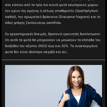
κάνετε είναι να ενσωματώσετε στη διακόσμησή του χώρου
σας κάποιο από τα τρία πιο κοινά φυτά εσωτερικού χώρου:
τον κρίνο της ειρήνης ή αλλιώς σπαθίφυλλο (Spathiphyllum
wallisii), την αρωματική δράκαινα (Dracaena fragrans) και το
είδος φτέρης Zamioculcas zamiifolia.
Σε εργαστηριακές δοκιμές, Βρετανοί ερευνητές διαπίστωσαν
ότι αυτά τα φυτά θα μπορούσαν να μειώσουν τα επίπεδα του
διοξείδιο του αζώτου (NO2) έως και 20%. Τα συγκεκριμένα
φυτά δεν είναι ιδιαίτερα ακριβά και είν..