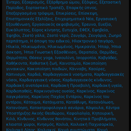
ανοσοποητικού
,
Ενσυνείδητη Διατροφή
,
Ενσυνειδητότητα
,
Έντερο
,
Εξαερισμός
,
Εξάρθρημα ώμου
,
Εξάψεις
,
Εξεταστική
Περίοδος
,
Εορταστικό Τραπέζι
,
Επαρκής ύπνος
,
Επεξεργασμένα τρόφιμα
,
Επικρίσεις
,
Επίσκεψη
,
Επιστημονικές Εξελίξεις
,
Επιχειρηματικά Νέα
,
Εργασιακή
Εξουθένωση
,
Εργασιακός εκφοβισμός
,
Έρευνα
,
Ευεξία
,
Ευκάλυπτος
,
Εύρος κίνησης
,
Ευτυχία
,
ΕΦΕΧ
,
Εφηβεία
,
Έφηβοι
,
Ζεστό γάλα
,
Ζεστό νερό
,
Ζευγάρι
,
Ζευγάρια
,
Ζωηρό
περπάτημα
,
Η άποψη του ειδικού
,
Ηλεκτρονικό τσιγάρο
,
Ηλικία
,
Ηλικιωμένοι
,
Ηλικιωμένος
,
Ημικρανία
,
Ήπαρ
,
Ήπια
άσκηση
,
Ήπια Γνωστική Εξασθένιση
,
Θεραπεία
,
Θερμίδες
,
Θερμότητα
,
Θέσεις yoga
,
Ινσουλίνη
,
Ισορροπία
,
Καβγάδες
,
Καθήκοντα
,
Καθιστική ζωή
,
Καινοτομία
,
Κακοποίηση
γυναικών
,
Κακοποίηση παιδιών
,
Κάνναβη
,
Καούρες
,
Κάπνισμα
,
Καρδιά
,
Καρδιαγγειακά νοσήματα
,
Καρδιαγγειακές
νόσοι
,
Καρδιαγγειακή νόσος
,
Καρδιαγγειακός κίνδυνος
,
Καρδιακή ανεπάρκεια
,
Καρδιακή Προσβολή
,
Καρδιακή υγεία
,
Καρδιοπαθείς
,
Καρκινογόνες ουσίες
,
Καρκίνος
,
Καρκίνος
παγκρέατος
,
Καρκίνος Παχέος Εντέρου
,
Καρκίνος του
εντέρου
,
Κάταγμα
,
Κατάγματα
,
Κατάθλιψη
,
Κατανάλωση
,
Κατανόηση
,
Καταστροφολογικά σενάρια
,
Κάψουλα
,
Κέντρα
Υποστήριξης Ακοής Θεοδώρου
,
Κεφαλαλγία
,
Κηπουρική
,
Κιλά
,
Κίνδυνος
,
Κίνδυνος θανάτου
,
Κινητικά Προβλήματα
,