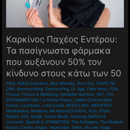
Καρκίνος Παχέος Εντέρου:
Τα πασίγνωστα φάρμακα
που αυξάνουν 50% τον
κίνδυνο στους κάτω των 50
AIDS
,
AQUA Carpatica
,
Blue Monday
,
Burn Out
,
COVID-19
,
DNA
,
doomscrolling
,
Doomsurfing
,
Dr. Age
,
Fake News
,
FDA
,
Fitness
,
Fitness & Wellbeing
,
Herbalife Nutrition
,
HIIT
,
HIV
,
INTERAMERICAN
,
La Roche-Posay
,
Lipikar Eczema Med
Cream
,
Lockdown
,
Long Covid
,
MEDICLINIC
,
MEDIFIRST
,
Mindfulness
,
Moderna
,
Mε ΦροντίΖΩ ΚΑΛΑ
,
Pets
,
Pfizer
,
Pilates
,
SEX
,
Single
,
Social Media
,
Solumag Saffron &
curcumin
,
Sputnik-V
,
SYMMETRIA
,
The Antiagers
,
The Medical