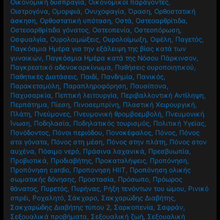
Οδοντοστοιχία
,
Όζον
,
οικιακά
,
Οικολογική συνείδηση
,
Οικονομική δυσπραγία
,
Οικονομικοί παράγοντες
,
Οιστρογόνα
,
Ομορφιά
,
Ονυχοφαγία
,
Όραση
,
Ορθοστατική
άσκηση
,
Ορθοστατική υπόταση
,
Οστά
,
Οστεοαρθρίτιδα
,
Οστεοαρθρίτιδα γόνατος
,
Οστεοπενία
,
Οστεοπόρωση
,
Οσφυαλγία
,
Ουρολοιμώξεις
,
Ουρολοίμωξη
,
Οφέλη
,
Παγετός
,
Παγκόσμια Ημέρα για την εξάλειψη της βίας κατά των
γυναικών
,
Παγκόσμια Ημέρα κατά της Νόσου Πάρκινσον
,
Παγκρεατικό αδενοκαρκίνωμα
,
Παθήσεις ουροποιητικού
,
Παθητικές Διατάσεις
,
Παιδί
,
Πανδημία
,
Πανικός
,
Παρακεταμόλη
,
Παραπληροφόρηση
,
Παυσίπονα
,
Παχυσαρκία
,
Πεπτική λειτουργία
,
Περιβαλλοντική Αντίληψη
,
Περπάτημα
,
Πίεση
,
Πινοσεμπρίνη
,
Πλαστική Χειρουργική
,
Πλάτη
,
Πνεύμονες
,
Πνευμονική θρομβοεμβολή
,
Πνευμονική
Ίνωση
,
Ποδηλασία
,
Ποδηλατικός τουρισμός
,
Πολιτική Υγείας
,
Πονόδοντος
,
Πόνοι περιόδου
,
Πονοκέφαλος
,
Πόνος
,
Πόνος
στα γόνατα
,
Πόνος στη μέση
,
Πόνος στην πλάτη
,
Πόνος στον
αυχένα
,
Πόσιμο νερό
,
Πράσινα λαχανικά
,
Πρεσβυωπία
,
Προβιοτικά
,
Προδιαβήτης
,
Προκαταλήψεις
,
Προπόνηση
,
Προπόνηση cardio
,
Προπονηση HIIT
,
Προπόνηση ολικής
σωματικής δόνησης
,
Προστασία
,
Πρόσωπο
,
Πρόωρος
θάνατος
,
Πυρετός
,
Πυρήνας
,
Ρήξη τενόντων του ώμου
,
Ρινικό
σπρέι
,
Ροχαλητό
,
Σάκχαρο
,
Σακχαρώδης Διαβήτης
,