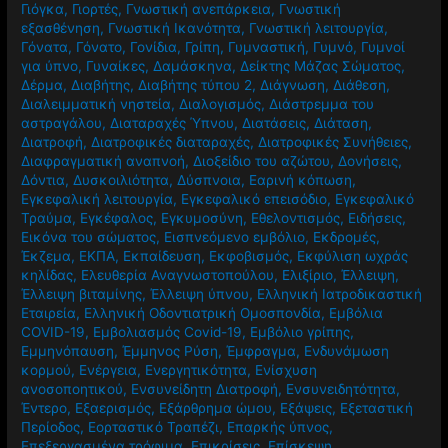
Γήρανση
,
Γιάννης Παπανικολάου
,
Γιατρός
,
Γιατροσόφια
,
Γιόγκα
,
Γιορτές
,
Γνωστική ανεπάρκεια
,
Γνωστική
εξασθένηση
,
Γνωστική Ικανότητα
,
Γνωστική λειτουργία
,
Γόνατα
,
Γόνατο
,
Γονίδια
,
Γρίπη
,
Γυμναστική
,
Γυμνό
,
Γυμνοί
για ύπνο
,
Γυναίκες
,
Δαμάσκηνα
,
Δείκτης Μάζας Σώματος
,
Δέρμα
,
Διαβήτης
,
Διαβήτης τύπου 2
,
Διάγνωση
,
Διάθεση
,
Διαλειμματική νηστεία
,
Διαλογισμός
,
Διάστρεμμα του
αστραγάλου
,
Διαταραχές Ύπνου
,
Διατάσεις
,
Διάταση
,
Διατροφή
,
Διατροφικές διαταραχές
,
Διατροφικές Συνήθειες
,
Διαφραγματική αναπνοή
,
Διοξείδιο του αζώτου
,
Δονήσεις
,
Δόντια
,
Δυσκοιλιότητα
,
Δύσπνοια
,
Εαρινή κόπωση
,
Εγκεφαλική λειτουργία
,
Εγκεφαλικό επεισόδιο
,
Εγκεφαλικό
Τραύμα
,
Εγκέφαλος
,
Εγκυμοσύνη
,
Εθελοντισμός
,
Ειδήσεις
,
Εικόνα του σώματος
,
Εισπνεόμενο εμβόλιο
,
Εκδρομές
,
Έκζεμα
,
ΕΚΠΑ
,
Εκπαίδευση
,
Εκφοβισμός
,
Εκφύλιση ωχράς
κηλίδας
,
Ελευθερία Αναγνωστοπούλου
,
Ελιξίριο
,
Έλλειψη
,
Έλλειψη βιταμίνης
,
Έλλειψη ύπνου
,
Ελληνική Ιατροδικαστική
Εταιρεία
,
Ελληνική Οδοντιατρική Ομοσπονδία
,
Εμβόλια
COVID-19
,
Εμβολιασμός Covid-19
,
Εμβόλιο γρίπης
,
Εμμηνόπαυση
,
Έμμηνος Ρύση
,
Έμφραγμα
,
Ενδυνάμωση
κορμού
,
Ενέργεια
,
Ενεργητικότητα
,
Ενίσχυση
ανοσοποητικού
,
Ενσυνείδητη Διατροφή
,
Ενσυνειδητότητα
,
Έντερο
,
Εξαερισμός
,
Εξάρθρημα ώμου
,
Εξάψεις
,
Εξεταστική