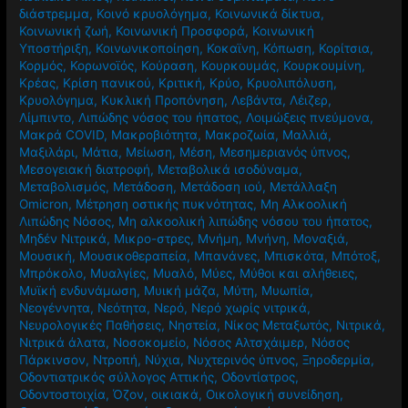
κλειστοί χώροι
,
Κνησμός
,
Κοιλιά
,
Κοιλιακή Παχυσαρκία
,
Κοιλιακό Λίπος
,
Κοιλιακοί
,
Κοινά συμπτώματα
,
Κοινό
διάστρεμμα
,
Κοινό κρυολόγημα
,
Κοινωνικά δίκτυα
,
Κοινωνική ζωή
,
Κοινωνική Προσφορά
,
Κοινωνική
Υποστήριξη
,
Κοινωνικοποίηση
,
Κοκαϊνη
,
Κόπωση
,
Κορίτσια
,
Κορμός
,
Κορωνοϊός
,
Κούραση
,
Κουρκουμάς
,
Κουρκουμίνη
,
Κρέας
,
Κρίση πανικού
,
Κριτική
,
Κρύο
,
Κρυολιπόλυση
,
Κρυολόγημα
,
Κυκλική Προπόνηση
,
Λεβάντα
,
Λέιζερ
,
Λίμπιντο
,
Λιπώδης νόσος του ήπατος
,
Λοιμώξεις πνεύμονα
,
Μακρά COVID
,
Μακροβιότητα
,
Μακροζωία
,
Μαλλιά
,
Μαξιλάρι
,
Μάτια
,
Μείωση
,
Μέση
,
Μεσημεριανός ύπνος
,
Μεσογειακή διατροφή
,
Μεταβολικά ισοδύναμα
,
Μεταβολισμός
,
Μετάδοση
,
Μετάδοση ιού
,
Μετάλλαξη
Omicron
,
Μέτρηση οστικής πυκνότητας
,
Μη Αλκοολική
Λιπώδης Νόσος
,
Μη αλκοολική λιπώδης νόσου του ήπατος
,
Μηδέν Νιτρικά
,
Μικρο-στρες
,
Μνήμη
,
Μνήνη
,
Μοναξιά
,
Μουσική
,
Μουσικοθεραπεία
,
Μπανάνες
,
Μπισκότα
,
Μπότοξ
,
Μπρόκολο
,
Μυαλγίες
,
Μυαλό
,
Μύες
,
Μύθοι και αλήθειες
,
Μυϊκή ενδυνάμωση
,
Μυική μάζα
,
Μύτη
,
Μυωπία
,
Νεογέννητα
,
Νεότητα
,
Νερό
,
Νερό χωρίς νιτρικά
,
Νευρολογικές Παθήσεις
,
Νηστεία
,
Νίκος Μεταξωτός
,
Νιτρικά
,
Νιτρικά άλατα
,
Νοσοκομείο
,
Νόσος Αλτσχάιμερ
,
Νόσος
Πάρκινσον
,
Ντροπή
,
Νύχια
,
Νυχτερινός ύπνος
,
Ξηροδερμία
,
Οδοντιατρικός σύλλογος Αττικής
,
Οδοντίατρος
,