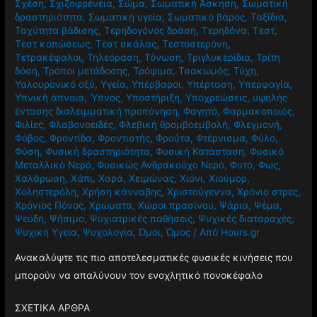
πολυκυστικών ωοθηκών
,
Συνήθειες
,
Συντήρηση
,
Σχέσεις
,
Σχέση
,
Σχιζοφρένεια
,
Σώμα
,
Σωματική Άσκηση
,
Σωματική
δραστηριότητα
,
Σωματική υγεία
,
Σωματικό βάρος
,
Ταξίδια
,
Ταχύτητα βάδισης
,
Τερηδογόνος δράση
,
Τερηδόνα
,
Τεστ
,
Τεστ κοπώσεως
,
Τεστ σκάλας
,
Τεστοστερόνη
,
Τετρακέφαλοι
,
Τηλεόραση
,
Τόνωση
,
Τριγλυκερίδια
,
Τρίτη
δόση
,
Τρόποι μετάδοσης
,
Τρόφιμα
,
Τσακωμός
,
Τύχη
,
Υαλουρονικό οξύ
,
Υγεία
,
Υπέρβαροι
,
Υπέρταση
,
Υπερφαγία
,
Υπνική άπνοια
,
Ύπνος
,
Υποστήριξη
,
Υποχρεώσεις
,
υψηλής
έντασης διαλειμματική προπόνηση
,
Φαγητό
,
Φαρμακοποιός
,
Φιλίες
,
Φλαβονοειδές
,
Φλεβική θρομβοεμβολή
,
Φλεγμονή
,
Φόβος
,
Φροντίδα
,
Φροντιστής
,
Φρούτα
,
Φτέρνισμα
,
Φύλο
,
Φύση
,
Φυσική δραστηριότητα
,
Φυσική Κατάσταση
,
Φυσικό
Μεταλλικό Νερό
,
Φυσικώς Ανθρακούχο Νερό
,
Φυτό
,
Φως
,
Χαλάρωση
,
Χάπι
,
Χαρά
,
Χειμώνας
,
Χιόνι
,
Χιούμορ
,
Χοληστερόλη
,
Χρήση κάνναβης
,
Χριστούγεννα
,
Χρόνιο στρες
,
Χρόνιος Πόνος
,
Χρώματα
,
Χώροι πρασίνου
,
Ψάρια
,
Ψέμα
,
Ψεύδη
,
Ψήσιμο
,
Ψυχιατρικές παθήσεις
,
Ψυχικές διαταραχές
,
Ψυχική Υγεία
,
Ψυχολογία
,
Ώμοι
,
Ώμος
/ Από
Hours.gr
Ανακαλύψτε τις πιο αποτελεσματικές φυσικές κινήσεις που
μπορούν να απαλύνουν τον ενοχλητικό πονοκέφαλο