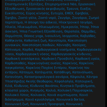
Περίοδος
,
Εορταστικό Τραπέζι
,
Επαρκής ύπνος
,
Επεξεργασμένα τρόφιμα
,
Επικρίσεις
,
Επίσκεψη
,
Επιστημονικές Εξελίξεις
,
Επιχειρηματικά Νέα
,
Εργασιακή
Εξουθένωση
,
Εργασιακός εκφοβισμός
,
Έρευνα
,
Ευεξία
,
Ευκάλυπτος
,
Εύρος κίνησης
,
Ευτυχία
,
ΕΦΕΧ
,
Εφηβεία
,
Έφηβοι
,
Ζεστό γάλα
,
Ζεστό νερό
,
Ζευγάρι
,
Ζευγάρια
,
Ζωηρό
περπάτημα
,
Η άποψη του ειδικού
,
Ηλεκτρονικό τσιγάρο
,
Ηλικία
,
Ηλικιωμένοι
,
Ηλικιωμένος
,
Ημικρανία
,
Ήπαρ
,
Ήπια
άσκηση
,
Ήπια Γνωστική Εξασθένιση
,
Θεραπεία
,
Θερμίδες
,
Θερμότητα
,
Θέσεις yoga
,
Ινσουλίνη
,
Ισορροπία
,
Καβγάδες
,
Καθήκοντα
,
Καθιστική ζωή
,
Καινοτομία
,
Κακοποίηση
γυναικών
,
Κακοποίηση παιδιών
,
Κάνναβη
,
Καούρες
,
Κάπνισμα
,
Καρδιά
,
Καρδιαγγειακά νοσήματα
,
Καρδιαγγειακές
νόσοι
,
Καρδιαγγειακή νόσος
,
Καρδιαγγειακός κίνδυνος
,
Καρδιακή ανεπάρκεια
,
Καρδιακή Προσβολή
,
Καρδιακή υγεία
,
Καρδιοπαθείς
,
Καρκινογόνες ουσίες
,
Καρκίνος
,
Καρκίνος
παγκρέατος
,
Καρκίνος Παχέος Εντέρου
,
Καρκίνος του
εντέρου
,
Κάταγμα
,
Κατάγματα
,
Κατάθλιψη
,
Κατανάλωση
,
Κατανόηση
,
Καταστροφολογικά σενάρια
,
Κάψουλα
,
Κέντρα
Υποστήριξης Ακοής Θεοδώρου
,
Κεφαλαλγία
,
Κηπουρική
,
Κιλά
,
Κίνδυνος
,
Κίνδυνος θανάτου
,
Κινητικά Προβλήματα
,
κλειστοί χώροι
,
Κνησμός
,
Κοιλιά
,
Κοιλιακή Παχυσαρκία
,
Κοιλιακό Λίπος
,
Κοιλιακοί
,
Κοινά συμπτώματα
,
Κοινό
διάστρεμμα
,
Κοινό κρυολόγημα
,
Κοινωνικά δίκτυα
,