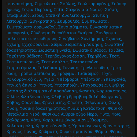
Σακχαρώδης Διαβήτης τύπου 2
,
Σαρκοπενία
,
Σαφράν
,
Σεξουαλικά προβήματα
,
Σεξουαλική ζωή
,
Σεξουαλική
Ικανοποίηση
,
Σημειώσεις
,
Σκύλος
,
Σουλφοραφάνη
,
Σούπερ
ήρωες
,
Σοφία Περδίκη
,
Σπίτι
,
Στεφανιαία Νόσος
,
Στόμα
,
Στραβισμός
,
Στρες
,
Στυτική Δυσλειτουργία
,
Στυτική
λειτουργία
,
Συγκράτηση
,
Συμβουλές
,
Συμπτώματα
,
Συμπτώματα κορωνοϊού
,
Συναισθήματα
,
Συναισθηματική
υπερφαγία
,
Σύνδρομο Ευερέθιστου Εντέρου
,
Σύνδρομο
πολυκυστικών ωοθηκών
,
Συνήθειες
,
Συντήρηση
,
Σχέσεις
,
Σχέση
,
Σχιζοφρένεια
,
Σώμα
,
Σωματική Άσκηση
,
Σωματική
δραστηριότητα
,
Σωματική υγεία
,
Σωματικό βάρος
,
Ταξίδια
,
Ταχύτητα βάδισης
,
Τερηδογόνος δράση
,
Τερηδόνα
,
Τεστ
,
Τεστ κοπώσεως
,
Τεστ σκάλας
,
Τεστοστερόνη
,
Τετρακέφαλοι
,
Τηλεόραση
,
Τόνωση
,
Τριγλυκερίδια
,
Τρίτη
δόση
,
Τρόποι μετάδοσης
,
Τρόφιμα
,
Τσακωμός
,
Τύχη
,
Υαλουρονικό οξύ
,
Υγεία
,
Υπέρβαροι
,
Υπέρταση
,
Υπερφαγία
,
Υπνική άπνοια
,
Ύπνος
,
Υποστήριξη
,
Υποχρεώσεις
,
υψηλής
έντασης διαλειμματική προπόνηση
,
Φαγητό
,
Φαρμακοποιός
,
Φιλίες
,
Φλαβονοειδές
,
Φλεβική θρομβοεμβολή
,
Φλεγμονή
,
Φόβος
,
Φροντίδα
,
Φροντιστής
,
Φρούτα
,
Φτέρνισμα
,
Φύλο
,
Φύση
,
Φυσική δραστηριότητα
,
Φυσική Κατάσταση
,
Φυσικό
Μεταλλικό Νερό
,
Φυσικώς Ανθρακούχο Νερό
,
Φυτό
,
Φως
,
Χαλάρωση
,
Χάπι
,
Χαρά
,
Χειμώνας
,
Χιόνι
,
Χιούμορ
,
Χοληστερόλη
,
Χρήση κάνναβης
,
Χριστούγεννα
,
Χρόνιο στρες
,