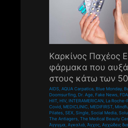
Καρκίνος Παχέος Ε
φάρμακα που αυξά
στους κάτω των 5
AIDS
,
AQUA Carpatica
,
Blue Monday
,
B
Doomsurfing
,
Dr. Age
,
Fake News
,
FD
HIIT
,
HIV
,
INTERAMERICAN
,
La Roche-
Covid
,
MEDICLINIC
,
MEDIFIRST
,
Mindf
Pilates
,
SEX
,
Single
,
Social Media
,
Solu
The Antiagers
,
The Medical Beauty Ce
Άγγιγμα
,
Αγκαλιά
,
Άγχος
,
Αγχώδεις δι