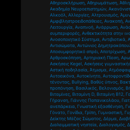
Αθηροσκλήρωση
,
Αθηρωμάτωση
,
Άθλ
Ακαδημία Νευροεπιστημών
,
Ακανόνισ
Αλκοόλ
,
Αλλεργίες
,
Αλτρουισμός
,
Άμυν
Αμφιβληστροειδοπάθειες
,
Ανακοπή
,
Α
Λειτουργία
,
Αναπνοή
,
Ανάρρωση
,
Ανά
συμπεριφορές
,
Ανθεκτικότητα στην ιν
Ανοσοποιητικό Σύστημα
,
Αντιβιοτικά
,
Αντισώματα
,
Αντώνιος Δημητρακόπου
Αποσυμφορητικό σπρέι
,
Αποτρίχωση
,
Αρθροσκόπηση
,
Αρτηριακή Πίεση
,
Αρω
Ασκήσεις Kegel
,
Ασκήσεις γυμναστική
Αστική ποδηλασία
,
Άτμισμα
,
Ατμόσφαι
Αυτοεικόνα
,
Αυτοκίνητο
,
Αυτοφροντίδ
τένοντας
,
Βullying
,
Βαθύς ύπνος
,
Βακτ
προπόνηση
,
Βασιλικός
,
Βελονισμός
,
Β
Βιταμίνες
,
Βιταμίνη D
,
Βιταμίνη Β12
,
Γ
Γήρανση
,
Γιάννης Παπανικολάου
,
Για
ανεπάρκεια
,
Γνωστική εξασθένηση
,
Γ
Γόνατο
,
Γονίδια
,
Γρίπη
,
Γυμναστική
,
Γυ
Δείκτης Μάζας Σώματος
,
Δέρμα
,
Διαβ
Διαλειμματική νηστεία
,
Διαλογισμός
,
Δ