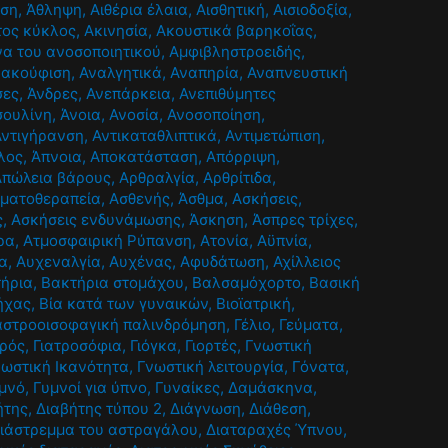
ηση
,
Άθληψη
,
Αιθέρια έλαια
,
Αισθητική
,
Αισιοδοξία
,
τος κύκλος
,
Ακινησία
,
Ακουστικά βαρηκοΐας
,
α του ανοσοποιητικού
,
Αμφιβληστροειδής
,
νακούφιση
,
Αναλγητικά
,
Αναπηρία
,
Αναπνευστική
σες
,
Άνδρες
,
Ανεπάρκεια
,
Ανεπιθύμητες
σουλίνη
,
Άνοια
,
Ανοσία
,
Ανοσοποίηση
,
Αντιγήρανση
,
Αντικαταθλιπτικά
,
Αντιμετώπιση
,
λος
,
Άπνοια
,
Αποκατάσταση
,
Απόρριψη
,
Απώλεια βάρους
,
Αρθραλγία
,
Αρθρίτιδα
,
ματοθεραπεία
,
Ασθενής
,
Άσθμα
,
Ασκήσεις
,
ς
,
Ασκήσεις ενδυνάμωσης
,
Άσκηση
,
Άσπρες τρίχες
,
ρα
,
Ατμοσφαιρική Ρύπανση
,
Ατονία
,
Αϋπνία
,
α
,
Αυχεναλγία
,
Αυχένας
,
Αφυδάτωση
,
Αχίλλειος
ήρια
,
Βακτήρια στομάχου
,
Βαλσαμόχορτο
,
Βασική
ήχας
,
Βία κατά των γυναικών
,
Βιοϊατρική
,
αστροοισοφαγική παλινδρόμηση
,
Γέλιο
,
Γεύματα
,
τρός
,
Γιατροσόφια
,
Γιόγκα
,
Γιορτές
,
Γνωστική
νωστική Ικανότητα
,
Γνωστική λειτουργία
,
Γόνατα
,
μνό
,
Γυμνοί για ύπνο
,
Γυναίκες
,
Δαμάσκηνα
,
ήτης
,
Διαβήτης τύπου 2
,
Διάγνωση
,
Διάθεση
,
ιάστρεμμα του αστραγάλου
,
Διαταραχές Ύπνου
,