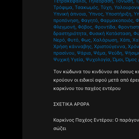
Τετρακέφαλοι
,
Τηλεόραση
,
Τόνωση
,
Τ
Τρόφιμα
,
Τσακωμός
,
Τύχη
,
Υαλουρονι
Υπνική άπνοια
,
Ύπνος
,
Υποστήριξη
,
Υ
προπόνηση
,
Φαγητό
,
Φαρμακοποιός
,
Φ
Φλεγμονή
,
Φόβος
,
Φροντίδα
,
Φροντιστ
δραστηριότητα
,
Φυσική Κατάσταση
,
Φυ
Νερό
,
Φυτό
,
Φως
,
Χαλάρωση
,
Χάπι
,
Χα
Χρήση κάνναβης
,
Χριστούγεννα
,
Χρόν
πρασίνου
,
Ψάρια
,
Ψέμα
,
Ψεύδη
,
Ψήσιμ
Ψυχική Υγεία
,
Ψυχολογία
,
Ώμοι
,
Ώμος
Τον κώδωνα του κινδύνου σε όσους 
κρούουν οι ειδικοί αφού μετά από έρ
καρκίνου του παχέος εντέρου
ΣΧΕΤΙΚΑ ΑΡΘΡΑ
Καρκίνος Παχέος Εντέρου: Ο παράγοντ
σώζει