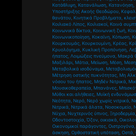
Κατάθλιψη
,
Κατανάλωση
,
Κατανόηση
,
Υποστήριξης Ακοής Θεοδώρου
,
Κεφαλ
θανάτου
,
Κινητικά Προβλήματα
,
κλεισ
Κοιλιακό Λίπος
,
Κοιλιακοί
,
Κοινά συμπ
Κοινωνικά δίκτυα
,
Κοινωνική ζωή
,
Κοι
Κοινωνικοποίηση
,
Κοκαϊνη
,
Κόπωση
,
Κ
Κουρκουμάς
,
Κουρκουμίνη
,
Κρέας
,
Κρ
Κρυολόγημα
,
Κυκλική Προπόνηση
,
Λε
ήπατος
,
Λοιμώξεις πνεύμονα
,
Μακρά 
Μαξιλάρι
,
Μάτια
,
Μείωση
,
Μέση
,
Μεση
Μεταβολικά ισοδύναμα
,
Μεταβολισμό
Μέτρηση οστικής πυκνότητας
,
Μη Αλκ
νόσου του ήπατος
,
Μηδέν Νιτρικά
,
Μι
Μουσικοθεραπεία
,
Μπανάνες
,
Μπισκό
Μύθοι και αλήθειες
,
Μυϊκή ενδυνάμω
Νεότητα
,
Νερό
,
Νερό χωρίς νιτρικά
,
Ν
Νιτρικά
,
Νιτρικά άλατα
,
Νοσοκομείο
,
Νύχια
,
Νυχτερινός ύπνος
,
Ξηροδερμία
Οδοντοστοιχία
,
Όζον
,
οικιακά
,
Οικολο
Οικονομικοί παράγοντες
,
Οιστρογόνα
άσκηση
,
Ορθοστατική υπόταση
,
Οστά
,