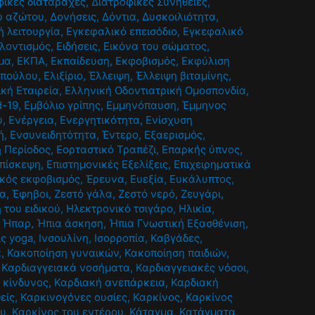
φικές διαταραχές
,
Διατροφικές Συνήθειες
,
ου αζώτου
,
Δονήσεις
,
Δόντια
,
Δυσκοιλιότητα
,
 λειτουργία
,
Εγκεφαλικό επεισόδιο
,
Εγκεφαλικό
λοντισμός
,
Ειδήσεις
,
Εικόνα του σώματος
,
μα
,
ΕΚΠΑ
,
Εκπαίδευση
,
Εκφοβισμός
,
Εκφύλιση
οπούλου
,
Ελιξίριο
,
Έλλειψη
,
Έλλειψη βιταμίνης
,
ική Εταιρεία
,
Ελληνική Οδοντιατρική Ομοσπονδία
,
d-19
,
Εμβόλιο γρίπης
,
Εμμηνόπαυση
,
Έμμηνος
ύ
,
Ενέργεια
,
Ενεργητικότητα
,
Ενίσχυση
ή
,
Ενσυνειδητότητα
,
Έντερο
,
Εξαερισμός
,
ή Περίοδος
,
Εορταστικό Τραπέζι
,
Επαρκής ύπνος
,
πίσκεψη
,
Επιστημονικές Εξελίξεις
,
Επιχειρηματικά
κός εκφοβισμός
,
Έρευνα
,
Ευεξία
,
Ευκάλυπτος
,
ία
,
Έφηβοι
,
Ζεστό γάλα
,
Ζεστό νερό
,
Ζευγάρι
,
 του ειδικού
,
Ηλεκτρονικό τσιγάρο
,
Ηλικία
,
,
Ήπαρ
,
Ήπια άσκηση
,
Ήπια Γνωστική Εξασθένιση
,
ις yoga
,
Ινσουλίνη
,
Ισορροπία
,
Καβγάδες
,
α
,
Κακοποίηση γυναικών
,
Κακοποίηση παιδιών
,
,
Καρδιαγγειακά νοσήματα
,
Καρδιαγγειακές νόσοι
,
 κίνδυνος
,
Καρδιακή ανεπάρκεια
,
Καρδιακή
είς
,
Καρκινογόνες ουσίες
,
Καρκίνος
,
Καρκίνος
ου
,
Καρκίνος του εντέρου
,
Κάταγμα
,
Κατάγματα
,