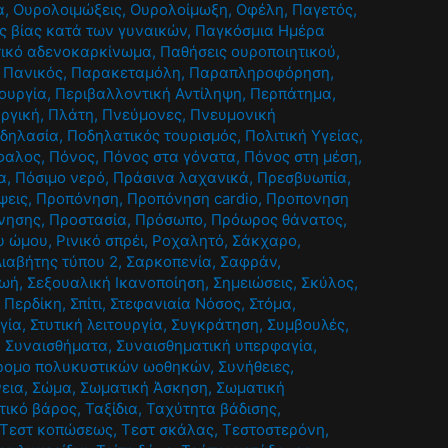
α
,
Ουρολοιμώξεις
,
Ουρολοίμωξη
,
Οφέλη
,
Παγετός
,
ς βίας κατά των γυναικών
,
Παγκόσμια Ημέρα
ικό αδενοκαρκίνωμα
,
Παθήσεις ουροποιητικού
,
,
Πανικός
,
Παρακεταμόλη
,
Παραπληροφόρηση
,
τουργία
,
Περιβαλλοντική Αντίληψη
,
Περπάτημα
,
υργική
,
Πλάτη
,
Πνεύμονες
,
Πνευμονική
δηλασία
,
Ποδηλατικός τουρισμός
,
Πολιτική Υγείας
,
φαλος
,
Πόνος
,
Πόνος στα γόνατα
,
Πόνος στη μέση
,
α
,
Πόσιμο νερό
,
Πράσινα λαχανικά
,
Πρεσβυωπία
,
ψεις
,
Προπόνηση
,
Προπόνηση cardio
,
Προπονηση
νησης
,
Προστασία
,
Πρόσωπο
,
Πρόωρος θάνατος
,
υ ώμου
,
Ρινικό σπρέι
,
Ροχαλητό
,
Σάκχαρο
,
ιαβήτης τύπου 2
,
Σαρκοπενία
,
Σαφράν
,
ζωή
,
Σεξουαλική Ικανοποίηση
,
Σημειώσεις
,
Σκύλος
,
 Περδίκη
,
Σπίτι
,
Στεφανιαία Νόσος
,
Στόμα
,
γία
,
Στυτική λειτουργία
,
Συγκράτηση
,
Συμβουλές
,
,
Συναισθήματα
,
Συναισθηματική υπερφαγία
,
ρομο πολυκυστικών ωοθηκών
,
Συνήθειες
,
εια
,
Σώμα
,
Σωματική Άσκηση
,
Σωματική
τικό βάρος
,
Ταξίδια
,
Ταχύτητα βάδισης
,
Τεστ κοπώσεως
,
Τεστ σκάλας
,
Τεστοστερόνη
,