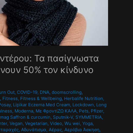
ντέρου: Τα πασίγνωστα
νουν 50% τον κίνδυνο
0
urn Out
,
COVID-19
,
DNA
,
doomscrolling
,
A
,
Fitness
,
Fitness & Wellbeing
,
Herbalife Nutrition
,
Posay
,
Lipikar Eczema Med Cream
,
Lockdown
,
Long
ulness
,
Moderna
,
Mε ΦροντίΖΩ ΚΑΛΑ
,
Pets
,
Pfizer
,
mag Saffron & curcumin
,
Sputnik-V
,
SYMMETRIA
,
nter
,
Vegan
,
Vegetarian
,
Video
,
Wu wei
,
Yoga
,
αταραχές
,
Αδυνάτισμα
,
Αέρας
,
Αερόβια Άσκηση
,