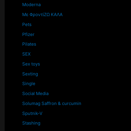
Moderna
Mε ΦροντίΖΩ ΚΑΛΑ
Pets
Pfizer
Pilates
SEX
Sex toys
Sexting
Single
Social Media
Solumag Saffron & curcumin
Sputnik-V
Stashing