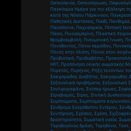
Οστεοπενία
,
Οστεοπόρωση
,
Οσφυαλγί
Παγκόσμια Ημέρα για την εξάλειψη τη
κατά της Νόσου Πάρκινσον
,
Παγκρεατ
Παθητικές Διατάσεις
,
Παιδί
,
Πανδημία
Παυσίπονα
,
Παχυσαρκία
,
Πεπτική λει
Πίεση
,
Πινοσεμπρίνη
,
Πλαστική Χειρο
θρομβοεμβολή
,
Πνευμονική Ίνωση
,
Πο
Πονόδοντος
,
Πόνοι περιόδου
,
Πονοκέ
Πόνος στην πλάτη
,
Πόνος στον αυχέν
Προβιοτικά
,
Προδιαβήτης
,
Προκαταλή
HIIT
,
Προπόνηση ολικής σωματικής δό
Πυρετός
,
Πυρήνας
,
Ρήξη τενόντων το
Σακχαρώδης Διαβήτης
,
Σακχαρώδης Δ
Σεξουαλικά προβήματα
,
Σεξουαλική 
Σουλφοραφάνη
,
Σούπερ ήρωες
,
Σοφία
Στραβισμός
,
Στρες
,
Στυτική Δυσλειτουρ
Συμπτώματα
,
Συμπτώματα κορωνοϊού
Σύνδρομο Ευερέθιστου Εντέρου
,
Σύνδ
Συντήρηση
,
Σχέσεις
,
Σχέση
,
Σχιζοφρέν
δραστηριότητα
,
Σωματική υγεία
,
Σωμα
Τερηδογόνος δράση
,
Τερηδόνα
,
Τεστ
,