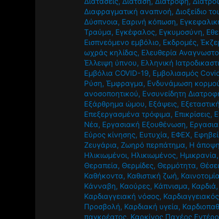
Διατάσεις
,
Διάταση
,
Διατροφή
,
Διατρο
Διαφραγματική αναπνοή
,
Διοξείδιο τ
Δύσπνοια
,
Εαρινή κόπωση
,
Εγκεφαλική
Τραύμα
,
Εγκέφαλος
,
Εγκυμοσύνη
,
Εθε
Εισπνεόμενο εμβόλιο
,
Εκδρομές
,
Έκζε
ωχράς κηλίδας
,
Ελευθερία Αναγνωστ
Έλλειψη ύπνου
,
Ελληνική Ιατροδικαστ
Εμβόλια COVID-19
,
Εμβολιασμός Covi
Ρύση
,
Έμφραγμα
,
Ενδυνάμωση κορμο
ανοσοποητικού
,
Ενσυνείδητη Διατροφ
Εξάρθρημα ώμου
,
Εξάψεις
,
Εξεταστικ
Επεξεργασμένα τρόφιμα
,
Επικρίσεις
,
Ε
Νέα
,
Εργασιακή Εξουθένωση
,
Εργασια
Εύρος κίνησης
,
Ευτυχία
,
ΕΦΕΧ
,
Εφηβε
Ζευγάρια
,
Ζωηρό περπάτημα
,
Η άποψη
Ηλικιωμένοι
,
Ηλικιωμένος
,
Ημικρανία
Θεραπεία
,
Θερμίδες
,
Θερμότητα
,
Θέσε
Καθήκοντα
,
Καθιστική ζωή
,
Καινοτομί
Κάνναβη
,
Καούρες
,
Κάπνισμα
,
Καρδιά
Καρδιαγγειακή νόσος
,
Καρδιαγγειακός
Προσβολή
,
Καρδιακή υγεία
,
Καρδιοπαθ
παγκρέατος
,
Καρκίνος Παχέος Εντέρ