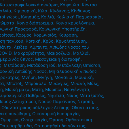
Καταστροφολογικά σενάρια
,
Κάψουλα
,
Κέντρα
αλγία
,
Κηπουρική
,
Κιλά
,
Κίνδυνος
,
Κίνδυνος
τοί χώροι
,
Κνησμός
,
Κοιλιά
,
Κοιλιακή Παχυσαρκία
,
τώματα
,
Κοινό διάστρεμμα
,
Κοινό κρυολόγημα
,
νωνική Προσφορά
,
Κοινωνική Υποστήριξη
,
ορίτσια
,
Κορμός
,
Κορωνοϊός
,
Κούραση
,
ίση πανικού
,
Κριτική
,
Κρύο
,
Κρυολιπόλυση
,
βάντα
,
Λέιζερ
,
Λίμπιντο
,
Λιπώδης νόσος του
COVID
,
Μακροβιότητα
,
Μακροζωία
,
Μαλλιά
,
μεριανός ύπνος
,
Μεσογειακή διατροφή
,
ς
,
Μετάδοση
,
Μετάδοση ιού
,
Μετάλλαξη Omicron
,
οολική Λιπώδης Νόσος
,
Μη αλκοολική λιπώδης
κρο-στρες
,
Μνήμη
,
Μνήνη
,
Μοναξιά
,
Μουσική
,
τα
,
Μπότοξ
,
Μπρόκολο
,
Μυαλγίες
,
Μυαλό
,
Μύες
,
ση
,
Μυική μάζα
,
Μύτη
,
Μυωπία
,
Νεογέννητα
,
ευρολογικές Παθήσεις
,
Νηστεία
,
Νίκος Μεταξωτός
,
Νόσος Αλτσχάιμερ
,
Νόσος Πάρκινσον
,
Ντροπή
,
,
Οδοντιατρικός σύλλογος Αττικής
,
Οδοντίατρος
,
γική συνείδηση
,
Οικονομική δυσπραγία
,
,
Ομορφιά
,
Ονυχοφαγία
,
Όραση
,
Ορθοστατική
Οστεοαρθρίτιδα
,
Οστεοαρθρίτιδα γόνατος
,