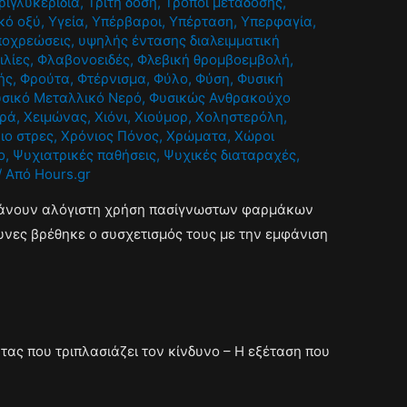
ριγλυκερίδια
,
Τρίτη δόση
,
Τρόποι μετάδοσης
,
κό οξύ
,
Υγεία
,
Υπέρβαροι
,
Υπέρταση
,
Υπερφαγία
,
ποχρεώσεις
,
υψηλής έντασης διαλειμματική
ιλίες
,
Φλαβονοειδές
,
Φλεβική θρομβοεμβολή
,
ής
,
Φρούτα
,
Φτέρνισμα
,
Φύλο
,
Φύση
,
Φυσική
σικό Μεταλλικό Νερό
,
Φυσικώς Ανθρακούχο
ρά
,
Χειμώνας
,
Χιόνι
,
Χιούμορ
,
Χοληστερόλη
,
ιο στρες
,
Χρόνιος Πόνος
,
Χρώματα
,
Χώροι
ο
,
Ψυχιατρικές παθήσεις
,
Ψυχικές διαταραχές
,
/ Από
Hours.gr
κάνουν αλόγιστη χρήση πασίγνωστων φαρμάκων
ευνες βρέθηκε ο συσχετισμός τους με την εμφάνιση
ας που τριπλασιάζει τον κίνδυνο – Η εξέταση που