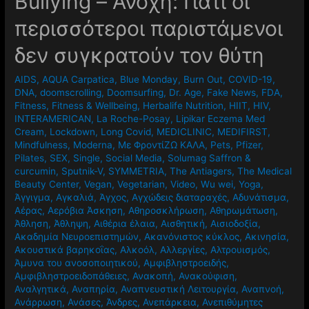
Βullying – Ανοχή: Γιατί οι
περισσότεροι παριστάμενοι
δεν συγκρατούν τον θύτη
AIDS
,
AQUA Carpatica
,
Blue Monday
,
Burn Out
,
COVID-19
,
DNA
,
doomscrolling
,
Doomsurfing
,
Dr. Age
,
Fake News
,
FDA
,
Fitness
,
Fitness & Wellbeing
,
Herbalife Nutrition
,
HIIT
,
HIV
,
INTERAMERICAN
,
La Roche-Posay
,
Lipikar Eczema Med
Cream
,
Lockdown
,
Long Covid
,
MEDICLINIC
,
MEDIFIRST
,
Mindfulness
,
Moderna
,
Mε ΦροντίΖΩ ΚΑΛΑ
,
Pets
,
Pfizer
,
Pilates
,
SEX
,
Single
,
Social Media
,
Solumag Saffron &
curcumin
,
Sputnik-V
,
SYMMETRIA
,
The Antiagers
,
The Medical
Beauty Center
,
Vegan
,
Vegetarian
,
Video
,
Wu wei
,
Yoga
,
Άγγιγμα
,
Αγκαλιά
,
Άγχος
,
Αγχώδεις διαταραχές
,
Αδυνάτισμα
,
Αέρας
,
Αερόβια Άσκηση
,
Αθηροσκλήρωση
,
Αθηρωμάτωση
,
Άθληση
,
Άθληψη
,
Αιθέρια έλαια
,
Αισθητική
,
Αισιοδοξία
,
Ακαδημία Νευροεπιστημών
,
Ακανόνιστος κύκλος
,
Ακινησία
,
Ακουστικά βαρηκοΐας
,
Αλκοόλ
,
Αλλεργίες
,
Αλτρουισμός
,
Άμυνα του ανοσοποιητικού
,
Αμφιβληστροειδής
,
Αμφιβληστροειδοπάθειες
,
Ανακοπή
,
Ανακούφιση
,
Αναλγητικά
,
Αναπηρία
,
Αναπνευστική Λειτουργία
,
Αναπνοή
,
Ανάρρωση
,
Ανάσες
,
Άνδρες
,
Ανεπάρκεια
,
Ανεπιθύμητες