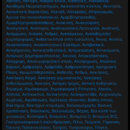
Άθληση
,
Άθληψη
,
Αιθέρια έλαια
,
Αισθητική
,
Αισιοδοξία
,
Ακαδημία Νευροεπιστημών
,
Ακανόνιστος κύκλος
,
Ακινησία
,
Ακουστικά βαρηκοΐας
,
Αλκοόλ
,
Αλλεργίες
,
Αλτρουισμός
,
Άμυνα του ανοσοποιητικού
,
Αμφιβληστροειδής
,
Αμφιβληστροειδοπάθειες
,
Ανακοπή
,
Ανακούφιση
,
Αναλγητικά
,
Αναπηρία
,
Αναπνευστική Λειτουργία
,
Αναπνοή
,
Ανάρρωση
,
Ανάσες
,
Άνδρες
,
Ανεπάρκεια
,
Ανεπιθύμητες
συμπεριφορές
,
Ανθεκτικότητα στην ινσουλίνη
,
Άνοια
,
Ανοσία
,
Ανοσοποίηση
,
Ανοσοποιητικό Σύστημα
,
Αντιβιοτικά
,
Αντιγήρανση
,
Αντικαταθλιπτικά
,
Αντιμετώπιση
,
Αντισώματα
,
Αντώνιος Δημητρακόπουλος
,
Άπνοια
,
Αποκατάσταση
,
Απόρριψη
,
Αποσυμφορητικό σπρέι
,
Αποτρίχωση
,
Απώλεια
βάρους
,
Αρθραλγία
,
Αρθρίτιδα
,
Αρθροσκόπηση
,
Αρτηριακή
Πίεση
,
Αρωματοθεραπεία
,
Ασθενής
,
Άσθμα
,
Ασκήσεις
,
Ασκήσεις Kegel
,
Ασκήσεις γυμναστικής
,
Ασκήσεις
ενδυνάμωσης
,
Άσκηση
,
Άσπρες τρίχες
,
Αστική ποδηλασία
,
Άτμισμα
,
Ατμόσφαιρα
,
Ατμοσφαιρική Ρύπανση
,
Ατονία
,
Αϋπνία
,
Αυτοεικόνα
,
Αυτοκίνητο
,
Αυτοφροντίδα
,
Αυχεναλγία
,
Αυχένας
,
Αφυδάτωση
,
Αχίλλειος τένοντας
,
Βαθύς ύπνος
,
Βακτήρια
,
Βακτήρια στομάχου
,
Βαλσαμόχορτο
,
Βασική
προπόνηση
,
Βασιλικός
,
Βελονισμός
,
Βήχας
,
Βία κατά των
γυναικών
,
Βιοϊατρική
,
Βιταμίνες
,
Βιταμίνη D
,
Βιταμίνη Β12
,
Γαστροοισοφαγική παλινδρόμηση
,
Γέλιο
,
Γεύματα
,
Γήρανση
,
Γιάννης Παπανικολάου
,
Γιατρός
,
Γιατροσόφια
,
Γιόγκα
,