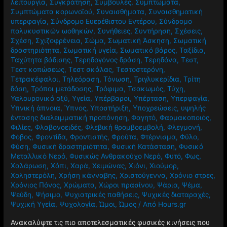
λειτουργία
,
Συγκράτηση
,
Συμβουλές
,
Συμπτώματα
,
Συμπτώματα κορωνοϊού
,
Συναισθήματα
,
Συναισθηματική
υπερφαγία
,
Σύνδρομο Ευερέθιστου Εντέρου
,
Σύνδρομο
πολυκυστικών ωοθηκών
,
Συνήθειες
,
Συντήρηση
,
Σχέσεις
,
Σχέση
,
Σχιζοφρένεια
,
Σώμα
,
Σωματική Άσκηση
,
Σωματική
δραστηριότητα
,
Σωματική υγεία
,
Σωματικό βάρος
,
Ταξίδια
,
Ταχύτητα βάδισης
,
Τερηδογόνος δράση
,
Τερηδόνα
,
Τεστ
,
Τεστ κοπώσεως
,
Τεστ σκάλας
,
Τεστοστερόνη
,
Τετρακέφαλοι
,
Τηλεόραση
,
Τόνωση
,
Τριγλυκερίδια
,
Τρίτη
δόση
,
Τρόποι μετάδοσης
,
Τρόφιμα
,
Τσακωμός
,
Τύχη
,
Υαλουρονικό οξύ
,
Υγεία
,
Υπέρβαροι
,
Υπέρταση
,
Υπερφαγία
,
Υπνική άπνοια
,
Ύπνος
,
Υποστήριξη
,
Υποχρεώσεις
,
υψηλής
έντασης διαλειμματική προπόνηση
,
Φαγητό
,
Φαρμακοποιός
,
Φιλίες
,
Φλαβονοειδές
,
Φλεβική θρομβοεμβολή
,
Φλεγμονή
,
Φόβος
,
Φροντίδα
,
Φροντιστής
,
Φρούτα
,
Φτέρνισμα
,
Φύλο
,
Φύση
,
Φυσική δραστηριότητα
,
Φυσική Κατάσταση
,
Φυσικό
Μεταλλικό Νερό
,
Φυσικώς Ανθρακούχο Νερό
,
Φυτό
,
Φως
,
Χαλάρωση
,
Χάπι
,
Χαρά
,
Χειμώνας
,
Χιόνι
,
Χιούμορ
,
Χοληστερόλη
,
Χρήση κάνναβης
,
Χριστούγεννα
,
Χρόνιο στρες
,
Χρόνιος Πόνος
,
Χρώματα
,
Χώροι πρασίνου
,
Ψάρια
,
Ψέμα
,
Ψεύδη
,
Ψήσιμο
,
Ψυχιατρικές παθήσεις
,
Ψυχικές διαταραχές
,
Ψυχική Υγεία
,
Ψυχολογία
,
Ώμοι
,
Ώμος
/ Από
Hours.gr
Ανακαλύψτε τις πιο αποτελεσματικές φυσικές κινήσεις που