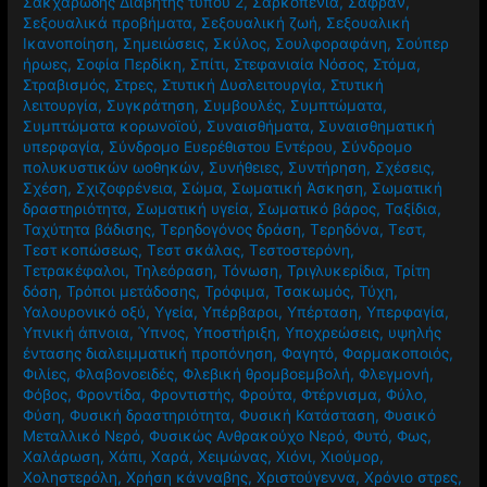
Σακχαρώδης Διαβήτης τύπου 2
,
Σαρκοπενία
,
Σαφράν
,
Σεξουαλικά προβήματα
,
Σεξουαλική ζωή
,
Σεξουαλική
Ικανοποίηση
,
Σημειώσεις
,
Σκύλος
,
Σουλφοραφάνη
,
Σούπερ
ήρωες
,
Σοφία Περδίκη
,
Σπίτι
,
Στεφανιαία Νόσος
,
Στόμα
,
Στραβισμός
,
Στρες
,
Στυτική Δυσλειτουργία
,
Στυτική
λειτουργία
,
Συγκράτηση
,
Συμβουλές
,
Συμπτώματα
,
Συμπτώματα κορωνοϊού
,
Συναισθήματα
,
Συναισθηματική
υπερφαγία
,
Σύνδρομο Ευερέθιστου Εντέρου
,
Σύνδρομο
πολυκυστικών ωοθηκών
,
Συνήθειες
,
Συντήρηση
,
Σχέσεις
,
Σχέση
,
Σχιζοφρένεια
,
Σώμα
,
Σωματική Άσκηση
,
Σωματική
δραστηριότητα
,
Σωματική υγεία
,
Σωματικό βάρος
,
Ταξίδια
,
Ταχύτητα βάδισης
,
Τερηδογόνος δράση
,
Τερηδόνα
,
Τεστ
,
Τεστ κοπώσεως
,
Τεστ σκάλας
,
Τεστοστερόνη
,
Τετρακέφαλοι
,
Τηλεόραση
,
Τόνωση
,
Τριγλυκερίδια
,
Τρίτη
δόση
,
Τρόποι μετάδοσης
,
Τρόφιμα
,
Τσακωμός
,
Τύχη
,
Υαλουρονικό οξύ
,
Υγεία
,
Υπέρβαροι
,
Υπέρταση
,
Υπερφαγία
,
Υπνική άπνοια
,
Ύπνος
,
Υποστήριξη
,
Υποχρεώσεις
,
υψηλής
έντασης διαλειμματική προπόνηση
,
Φαγητό
,
Φαρμακοποιός
,
Φιλίες
,
Φλαβονοειδές
,
Φλεβική θρομβοεμβολή
,
Φλεγμονή
,
Φόβος
,
Φροντίδα
,
Φροντιστής
,
Φρούτα
,
Φτέρνισμα
,
Φύλο
,
Φύση
,
Φυσική δραστηριότητα
,
Φυσική Κατάσταση
,
Φυσικό
Μεταλλικό Νερό
,
Φυσικώς Ανθρακούχο Νερό
,
Φυτό
,
Φως
,
Χαλάρωση
,
Χάπι
,
Χαρά
,
Χειμώνας
,
Χιόνι
,
Χιούμορ
,
Χοληστερόλη
,
Χρήση κάνναβης
,
Χριστούγεννα
,
Χρόνιο στρες
,