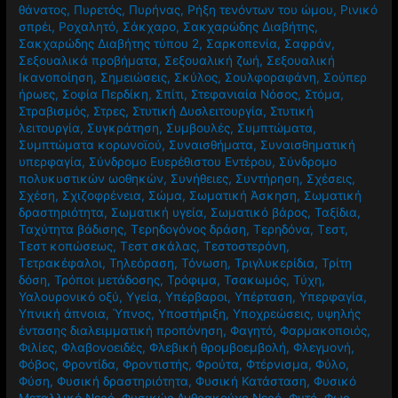
θάνατος
,
Πυρετός
,
Πυρήνας
,
Ρήξη τενόντων του ώμου
,
Ρινικό
σπρέι
,
Ροχαλητό
,
Σάκχαρο
,
Σακχαρώδης Διαβήτης
,
Σακχαρώδης Διαβήτης τύπου 2
,
Σαρκοπενία
,
Σαφράν
,
Σεξουαλικά προβήματα
,
Σεξουαλική ζωή
,
Σεξουαλική
Ικανοποίηση
,
Σημειώσεις
,
Σκύλος
,
Σουλφοραφάνη
,
Σούπερ
ήρωες
,
Σοφία Περδίκη
,
Σπίτι
,
Στεφανιαία Νόσος
,
Στόμα
,
Στραβισμός
,
Στρες
,
Στυτική Δυσλειτουργία
,
Στυτική
λειτουργία
,
Συγκράτηση
,
Συμβουλές
,
Συμπτώματα
,
Συμπτώματα κορωνοϊού
,
Συναισθήματα
,
Συναισθηματική
υπερφαγία
,
Σύνδρομο Ευερέθιστου Εντέρου
,
Σύνδρομο
πολυκυστικών ωοθηκών
,
Συνήθειες
,
Συντήρηση
,
Σχέσεις
,
Σχέση
,
Σχιζοφρένεια
,
Σώμα
,
Σωματική Άσκηση
,
Σωματική
δραστηριότητα
,
Σωματική υγεία
,
Σωματικό βάρος
,
Ταξίδια
,
Ταχύτητα βάδισης
,
Τερηδογόνος δράση
,
Τερηδόνα
,
Τεστ
,
Τεστ κοπώσεως
,
Τεστ σκάλας
,
Τεστοστερόνη
,
Τετρακέφαλοι
,
Τηλεόραση
,
Τόνωση
,
Τριγλυκερίδια
,
Τρίτη
δόση
,
Τρόποι μετάδοσης
,
Τρόφιμα
,
Τσακωμός
,
Τύχη
,
Υαλουρονικό οξύ
,
Υγεία
,
Υπέρβαροι
,
Υπέρταση
,
Υπερφαγία
,
Υπνική άπνοια
,
Ύπνος
,
Υποστήριξη
,
Υποχρεώσεις
,
υψηλής
έντασης διαλειμματική προπόνηση
,
Φαγητό
,
Φαρμακοποιός
,
Φιλίες
,
Φλαβονοειδές
,
Φλεβική θρομβοεμβολή
,
Φλεγμονή
,
Φόβος
,
Φροντίδα
,
Φροντιστής
,
Φρούτα
,
Φτέρνισμα
,
Φύλο
,
Φύση
,
Φυσική δραστηριότητα
,
Φυσική Κατάσταση
,
Φυσικό
Μεταλλικό Νερό
,
Φυσικώς Ανθρακούχο Νερό
,
Φυτό
,
Φως
,