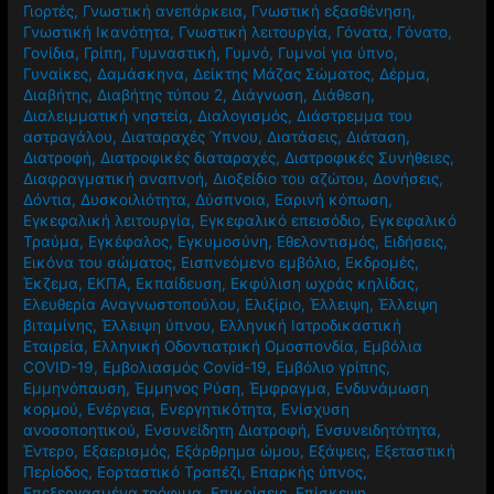
Γιορτές
,
Γνωστική ανεπάρκεια
,
Γνωστική εξασθένηση
,
Γνωστική Ικανότητα
,
Γνωστική λειτουργία
,
Γόνατα
,
Γόνατο
,
Γονίδια
,
Γρίπη
,
Γυμναστική
,
Γυμνό
,
Γυμνοί για ύπνο
,
Γυναίκες
,
Δαμάσκηνα
,
Δείκτης Μάζας Σώματος
,
Δέρμα
,
Διαβήτης
,
Διαβήτης τύπου 2
,
Διάγνωση
,
Διάθεση
,
Διαλειμματική νηστεία
,
Διαλογισμός
,
Διάστρεμμα του
αστραγάλου
,
Διαταραχές Ύπνου
,
Διατάσεις
,
Διάταση
,
Διατροφή
,
Διατροφικές διαταραχές
,
Διατροφικές Συνήθειες
,
Διαφραγματική αναπνοή
,
Διοξείδιο του αζώτου
,
Δονήσεις
,
Δόντια
,
Δυσκοιλιότητα
,
Δύσπνοια
,
Εαρινή κόπωση
,
Εγκεφαλική λειτουργία
,
Εγκεφαλικό επεισόδιο
,
Εγκεφαλικό
Τραύμα
,
Εγκέφαλος
,
Εγκυμοσύνη
,
Εθελοντισμός
,
Ειδήσεις
,
Εικόνα του σώματος
,
Εισπνεόμενο εμβόλιο
,
Εκδρομές
,
Έκζεμα
,
ΕΚΠΑ
,
Εκπαίδευση
,
Εκφύλιση ωχράς κηλίδας
,
Ελευθερία Αναγνωστοπούλου
,
Ελιξίριο
,
Έλλειψη
,
Έλλειψη
βιταμίνης
,
Έλλειψη ύπνου
,
Ελληνική Ιατροδικαστική
Εταιρεία
,
Ελληνική Οδοντιατρική Ομοσπονδία
,
Εμβόλια
COVID-19
,
Εμβολιασμός Covid-19
,
Εμβόλιο γρίπης
,
Εμμηνόπαυση
,
Έμμηνος Ρύση
,
Έμφραγμα
,
Ενδυνάμωση
κορμού
,
Ενέργεια
,
Ενεργητικότητα
,
Ενίσχυση
ανοσοποητικού
,
Ενσυνείδητη Διατροφή
,
Ενσυνειδητότητα
,
Έντερο
,
Εξαερισμός
,
Εξάρθρημα ώμου
,
Εξάψεις
,
Εξεταστική
Περίοδος
,
Εορταστικό Τραπέζι
,
Επαρκής ύπνος
,
Επεξεργασμένα τρόφιμα
,
Επικρίσεις
,
Επίσκεψη
,