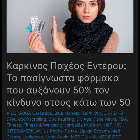
Καρκίνος Παχέος Εντέρου:
Τα πασίγνωστα φάρμακα
που αυξάνουν 50% τον
κίνδυνο στους κάτω των 50
AIDS
,
AQUA Carpatica
,
Blue Monday
,
Burn Out
,
COVID-19
,
DNA
,
doomscrolling
,
Doomsurfing
,
Dr. Age
,
Fake News
,
FDA
,
Fitness
,
Fitness & Wellbeing
,
Herbalife Nutrition
,
HIIT
,
HIV
,
INTERAMERICAN
,
La Roche-Posay
,
Lipikar Eczema Med
Cream
,
Lockdown
,
Long Covid
,
MEDICLINIC
,
MEDIFIRST
,