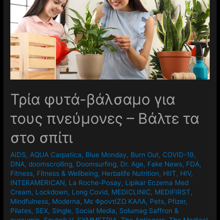
Τρία φυτά-βάλσαμο για
τους πνεύμονες – Βάλτε τα
στο σπίτι
AIDS
,
AQUA Carpatica
,
Blue Monday
,
Burn Out
,
COVID-19
,
DNA
,
doomscrolling
,
Doomsurfing
,
Dr. Age
,
Fake News
,
FDA
,
Fitness
,
Fitness & Wellbeing
,
Herbalife Nutrition
,
HIIT
,
HIV
,
INTERAMERICAN
,
La Roche-Posay
,
Lipikar Eczema Med
Cream
,
Lockdown
,
Long Covid
,
MEDICLINIC
,
MEDIFIRST
,
Mindfulness
,
Moderna
,
Mε ΦροντίΖΩ ΚΑΛΑ
,
Pets
,
Pfizer
,
Pilates
,
SEX
,
Single
,
Social Media
,
Solumag Saffron &
curcumin
,
Sputnik-V
,
SYMMETRIA
,
The Antiagers
,
The Medical