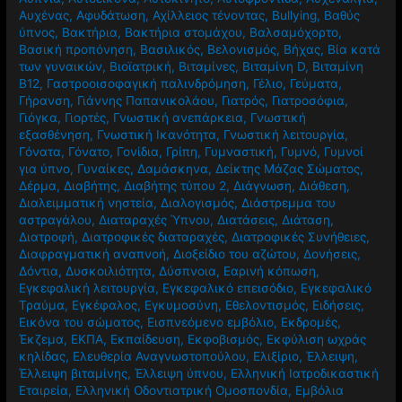
Αυχένας
,
Αφυδάτωση
,
Αχίλλειος τένοντας
,
Βullying
,
Βαθύς
ύπνος
,
Βακτήρια
,
Βακτήρια στομάχου
,
Βαλσαμόχορτο
,
Βασική προπόνηση
,
Βασιλικός
,
Βελονισμός
,
Βήχας
,
Βία κατά
των γυναικών
,
Βιοϊατρική
,
Βιταμίνες
,
Βιταμίνη D
,
Βιταμίνη
Β12
,
Γαστροοισοφαγική παλινδρόμηση
,
Γέλιο
,
Γεύματα
,
Γήρανση
,
Γιάννης Παπανικολάου
,
Γιατρός
,
Γιατροσόφια
,
Γιόγκα
,
Γιορτές
,
Γνωστική ανεπάρκεια
,
Γνωστική
εξασθένηση
,
Γνωστική Ικανότητα
,
Γνωστική λειτουργία
,
Γόνατα
,
Γόνατο
,
Γονίδια
,
Γρίπη
,
Γυμναστική
,
Γυμνό
,
Γυμνοί
για ύπνο
,
Γυναίκες
,
Δαμάσκηνα
,
Δείκτης Μάζας Σώματος
,
Δέρμα
,
Διαβήτης
,
Διαβήτης τύπου 2
,
Διάγνωση
,
Διάθεση
,
Διαλειμματική νηστεία
,
Διαλογισμός
,
Διάστρεμμα του
αστραγάλου
,
Διαταραχές Ύπνου
,
Διατάσεις
,
Διάταση
,
Διατροφή
,
Διατροφικές διαταραχές
,
Διατροφικές Συνήθειες
,
Διαφραγματική αναπνοή
,
Διοξείδιο του αζώτου
,
Δονήσεις
,
Δόντια
,
Δυσκοιλιότητα
,
Δύσπνοια
,
Εαρινή κόπωση
,
Εγκεφαλική λειτουργία
,
Εγκεφαλικό επεισόδιο
,
Εγκεφαλικό
Τραύμα
,
Εγκέφαλος
,
Εγκυμοσύνη
,
Εθελοντισμός
,
Ειδήσεις
,
Εικόνα του σώματος
,
Εισπνεόμενο εμβόλιο
,
Εκδρομές
,
Έκζεμα
,
ΕΚΠΑ
,
Εκπαίδευση
,
Εκφοβισμός
,
Εκφύλιση ωχράς
κηλίδας
,
Ελευθερία Αναγνωστοπούλου
,
Ελιξίριο
,
Έλλειψη
,
Έλλειψη βιταμίνης
,
Έλλειψη ύπνου
,
Ελληνική Ιατροδικαστική
Εταιρεία
,
Ελληνική Οδοντιατρική Ομοσπονδία
,
Εμβόλια