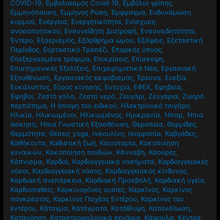
COVID-19
,
Εμβολιασμός Covid-19
,
Εμβόλιο γρίπης
,
Εμμηνόπαυση
,
Έμμηνος Ρύση
,
Έμφραγμα
,
Ενδυνάμωση
κορμού
,
Ενέργεια
,
Ενεργητικότητα
,
Ενίσχυση
ανοσοποητικού
,
Ενσυνείδητη Διατροφή
,
Ενσυνειδητότητα
,
Έντερο
,
Εξαερισμός
,
Εξάρθρημα ώμου
,
Εξάψεις
,
Εξεταστική
Περίοδος
,
Εορταστικό Τραπέζι
,
Επαρκής ύπνος
,
Επεξεργασμένα τρόφιμα
,
Επικρίσεις
,
Επίσκεψη
,
Επιστημονικές Εξελίξεις
,
Επιχειρηματικά Νέα
,
Εργασιακή
Εξουθένωση
,
Εργασιακός εκφοβισμός
,
Έρευνα
,
Ευεξία
,
Ευκάλυπτος
,
Εύρος κίνησης
,
Ευτυχία
,
ΕΦΕΧ
,
Εφηβεία
,
Έφηβοι
,
Ζεστό γάλα
,
Ζεστό νερό
,
Ζευγάρι
,
Ζευγάρια
,
Ζωηρό
περπάτημα
,
Η άποψη του ειδικού
,
Ηλεκτρονικό τσιγάρο
,
Ηλικία
,
Ηλικιωμένοι
,
Ηλικιωμένος
,
Ημικρανία
,
Ήπαρ
,
Ήπια
άσκηση
,
Ήπια Γνωστική Εξασθένιση
,
Θεραπεία
,
Θερμίδες
,
Θερμότητα
,
Θέσεις yoga
,
Ινσουλίνη
,
Ισορροπία
,
Καβγάδες
,
Καθήκοντα
,
Καθιστική ζωή
,
Καινοτομία
,
Κακοποίηση
γυναικών
,
Κακοποίηση παιδιών
,
Κάνναβη
,
Καούρες
,
Κάπνισμα
,
Καρδιά
,
Καρδιαγγειακά νοσήματα
,
Καρδιαγγειακές
νόσοι
,
Καρδιαγγειακή νόσος
,
Καρδιαγγειακός κίνδυνος
,
Καρδιακή ανεπάρκεια
,
Καρδιακή Προσβολή
,
Καρδιακή υγεία
,
Καρδιοπαθείς
,
Καρκινογόνες ουσίες
,
Καρκίνος
,
Καρκίνος
παγκρέατος
,
Καρκίνος Παχέος Εντέρου
,
Καρκίνος του
εντέρου
,
Κάταγμα
,
Κατάγματα
,
Κατάθλιψη
,
Κατανάλωση
,
Κατανόηση
,
Καταστροφολογικά σενάρια
,
Κάψουλα
,
Κέντρα