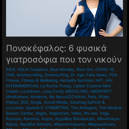
Πονοκέφαλος: 6 φυσικά
γιατροσόφια που τον νικούν
AIDS
,
AQUA Carpatica
,
Blue Monday
,
Burn Out
,
COVID-19
,
DNA
,
doomscrolling
,
Doomsurfing
,
Dr. Age
,
Fake News
,
FDA
,
Fitness
,
Fitness & Wellbeing
,
Herbalife Nutrition
,
HIIT
,
HIV
,
INTERAMERICAN
,
La Roche-Posay
,
Lipikar Eczema Med
Cream
,
Lockdown
,
Long Covid
,
MEDICLINIC
,
MEDIFIRST
,
Mindfulness
,
Moderna
,
Mε ΦροντίΖΩ ΚΑΛΑ
,
Pets
,
Pfizer
,
Pilates
,
SEX
,
Single
,
Social Media
,
Solumag Saffron &
curcumin
,
Sputnik-V
,
SYMMETRIA
,
The Antiagers
,
The Medical
Beauty Center
,
Vegan
,
Vegetarian
,
Video
,
Wu wei
,
Yoga
,
Άγγιγμα
,
Αγκαλιά
,
Άγχος
,
Αγχώδεις διαταραχές
,
Αδυνάτισμα
,
Αέρας
,
Αερόβια Άσκηση
,
Αθηροσκλήρωση
,
Αθηρωμάτωση
,