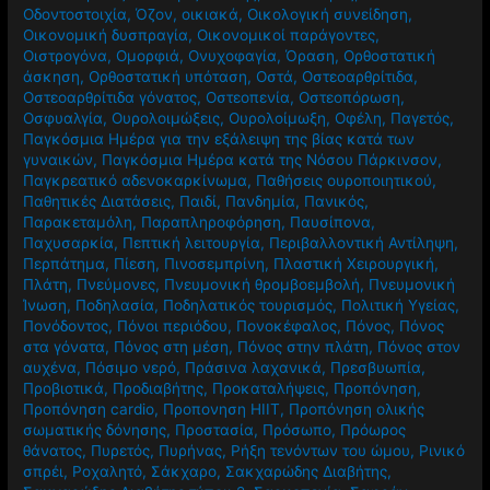
Οδοντοστοιχία
,
Όζον
,
οικιακά
,
Οικολογική συνείδηση
,
Οικονομική δυσπραγία
,
Οικονομικοί παράγοντες
,
Οιστρογόνα
,
Ομορφιά
,
Ονυχοφαγία
,
Όραση
,
Ορθοστατική
άσκηση
,
Ορθοστατική υπόταση
,
Οστά
,
Οστεοαρθρίτιδα
,
Οστεοαρθρίτιδα γόνατος
,
Οστεοπενία
,
Οστεοπόρωση
,
Οσφυαλγία
,
Ουρολοιμώξεις
,
Ουρολοίμωξη
,
Οφέλη
,
Παγετός
,
Παγκόσμια Ημέρα για την εξάλειψη της βίας κατά των
γυναικών
,
Παγκόσμια Ημέρα κατά της Νόσου Πάρκινσον
,
Παγκρεατικό αδενοκαρκίνωμα
,
Παθήσεις ουροποιητικού
,
Παθητικές Διατάσεις
,
Παιδί
,
Πανδημία
,
Πανικός
,
Παρακεταμόλη
,
Παραπληροφόρηση
,
Παυσίπονα
,
Παχυσαρκία
,
Πεπτική λειτουργία
,
Περιβαλλοντική Αντίληψη
,
Περπάτημα
,
Πίεση
,
Πινοσεμπρίνη
,
Πλαστική Χειρουργική
,
Πλάτη
,
Πνεύμονες
,
Πνευμονική θρομβοεμβολή
,
Πνευμονική
Ίνωση
,
Ποδηλασία
,
Ποδηλατικός τουρισμός
,
Πολιτική Υγείας
,
Πονόδοντος
,
Πόνοι περιόδου
,
Πονοκέφαλος
,
Πόνος
,
Πόνος
στα γόνατα
,
Πόνος στη μέση
,
Πόνος στην πλάτη
,
Πόνος στον
αυχένα
,
Πόσιμο νερό
,
Πράσινα λαχανικά
,
Πρεσβυωπία
,
Προβιοτικά
,
Προδιαβήτης
,
Προκαταλήψεις
,
Προπόνηση
,
Προπόνηση cardio
,
Προπονηση HIIT
,
Προπόνηση ολικής
σωματικής δόνησης
,
Προστασία
,
Πρόσωπο
,
Πρόωρος
θάνατος
,
Πυρετός
,
Πυρήνας
,
Ρήξη τενόντων του ώμου
,
Ρινικό
σπρέι
,
Ροχαλητό
,
Σάκχαρο
,
Σακχαρώδης Διαβήτης
,