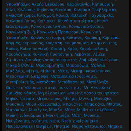
Υποστήριξης Ακοής Θεοδώρου
,
Κεφαλαλγία
,
Κηπουρική
,
Κιλά
,
Κίνδυνος
,
Κίνδυνος θανάτου
,
Κινητικά Προβλήματα
,
κλειστοί χώροι
,
Κνησμός
,
Κοιλιά
,
Κοιλιακή Παχυσαρκία
,
Κοιλιακό Λίπος
,
Κοιλιακοί
,
Κοινά συμπτώματα
,
Κοινό
διάστρεμμα
,
Κοινό κρυολόγημα
,
Κοινωνικά δίκτυα
,
Κοινωνική ζωή
,
Κοινωνική Προσφορά
,
Κοινωνική
Υποστήριξη
,
Κοινωνικοποίηση
,
Κοκαϊνη
,
Κόπωση
,
Κορίτσια
,
Κορμός
,
Κορωνοϊός
,
Κούραση
,
Κουρκουμάς
,
Κουρκουμίνη
,
Κρέας
,
Κρίση πανικού
,
Κριτική
,
Κρύο
,
Κρυολιπόλυση
,
Κρυολόγημα
,
Κυκλική Προπόνηση
,
Λεβάντα
,
Λέιζερ
,
Λίμπιντο
,
Λιπώδης νόσος του ήπατος
,
Λοιμώξεις πνεύμονα
,
Μακρά COVID
,
Μακροβιότητα
,
Μακροζωία
,
Μαλλιά
,
Μαξιλάρι
,
Μάτια
,
Μείωση
,
Μέση
,
Μεσημεριανός ύπνος
,
Μεσογειακή διατροφή
,
Μεταβολικά ισοδύναμα
,
Μεταβολισμός
,
Μετάδοση
,
Μετάδοση ιού
,
Μετάλλαξη
Omicron
,
Μέτρηση οστικής πυκνότητας
,
Μη Αλκοολική
Λιπώδης Νόσος
,
Μη αλκοολική λιπώδης νόσου του ήπατος
,
Μηδέν Νιτρικά
,
Μικρο-στρες
,
Μνήμη
,
Μνήνη
,
Μοναξιά
,
Μουσική
,
Μουσικοθεραπεία
,
Μπανάνες
,
Μπισκότα
,
Μπότοξ
,
Μπρόκολο
,
Μυαλγίες
,
Μυαλό
,
Μύες
,
Μύθοι και αλήθειες
,
Μυϊκή ενδυνάμωση
,
Μυική μάζα
,
Μύτη
,
Μυωπία
,
Νεογέννητα
,
Νεότητα
,
Νερό
,
Νερό χωρίς νιτρικά
,
Νευρολογικές Παθήσεις
,
Νηστεία
,
Νίκος Μεταξωτός
,
Νιτρικά
,