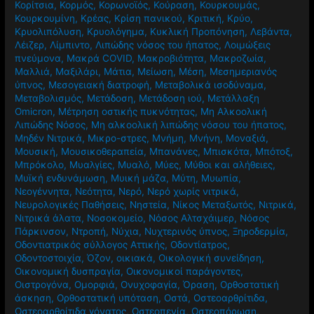
Κορίτσια
,
Κορμός
,
Κορωνοϊός
,
Κούραση
,
Κουρκουμάς
,
Κουρκουμίνη
,
Κρέας
,
Κρίση πανικού
,
Κριτική
,
Κρύο
,
Κρυολιπόλυση
,
Κρυολόγημα
,
Κυκλική Προπόνηση
,
Λεβάντα
,
Λέιζερ
,
Λίμπιντο
,
Λιπώδης νόσος του ήπατος
,
Λοιμώξεις
πνεύμονα
,
Μακρά COVID
,
Μακροβιότητα
,
Μακροζωία
,
Μαλλιά
,
Μαξιλάρι
,
Μάτια
,
Μείωση
,
Μέση
,
Μεσημεριανός
ύπνος
,
Μεσογειακή διατροφή
,
Μεταβολικά ισοδύναμα
,
Μεταβολισμός
,
Μετάδοση
,
Μετάδοση ιού
,
Μετάλλαξη
Omicron
,
Μέτρηση οστικής πυκνότητας
,
Μη Αλκοολική
Λιπώδης Νόσος
,
Μη αλκοολική λιπώδης νόσου του ήπατος
,
Μηδέν Νιτρικά
,
Μικρο-στρες
,
Μνήμη
,
Μνήνη
,
Μοναξιά
,
Μουσική
,
Μουσικοθεραπεία
,
Μπανάνες
,
Μπισκότα
,
Μπότοξ
,
Μπρόκολο
,
Μυαλγίες
,
Μυαλό
,
Μύες
,
Μύθοι και αλήθειες
,
Μυϊκή ενδυνάμωση
,
Μυική μάζα
,
Μύτη
,
Μυωπία
,
Νεογέννητα
,
Νεότητα
,
Νερό
,
Νερό χωρίς νιτρικά
,
Νευρολογικές Παθήσεις
,
Νηστεία
,
Νίκος Μεταξωτός
,
Νιτρικά
,
Νιτρικά άλατα
,
Νοσοκομείο
,
Νόσος Αλτσχάιμερ
,
Νόσος
Πάρκινσον
,
Ντροπή
,
Νύχια
,
Νυχτερινός ύπνος
,
Ξηροδερμία
,
Οδοντιατρικός σύλλογος Αττικής
,
Οδοντίατρος
,
Οδοντοστοιχία
,
Όζον
,
οικιακά
,
Οικολογική συνείδηση
,
Οικονομική δυσπραγία
,
Οικονομικοί παράγοντες
,
Οιστρογόνα
,
Ομορφιά
,
Ονυχοφαγία
,
Όραση
,
Ορθοστατική
άσκηση
,
Ορθοστατική υπόταση
,
Οστά
,
Οστεοαρθρίτιδα
,
Οστεοαρθρίτιδα γόνατος
,
Οστεοπενία
,
Οστεοπόρωση
,