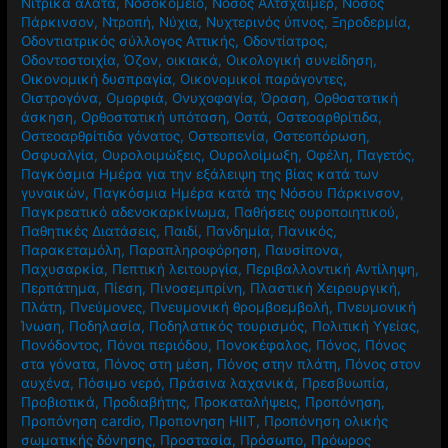
Νιτρικά άλατα
,
Νοσοκομείο
,
Νόσος Αλτσχάιμερ
,
Νόσος
Πάρκινσον
,
Ντροπή
,
Νύχια
,
Νυχτερινός ύπνος
,
Ξηροδερμία
,
Οδοντιατρικός σύλλογος Αττικής
,
Οδοντίατρος
,
Οδοντοστοιχία
,
Όζον
,
οικιακά
,
Οικολογική συνείδηση
,
Οικονομική δυσπραγία
,
Οικονομικοί παράγοντες
,
Οιστρογόνα
,
Ομορφιά
,
Ονυχοφαγία
,
Όραση
,
Ορθοστατική
άσκηση
,
Ορθοστατική υπόταση
,
Οστά
,
Οστεοαρθρίτιδα
,
Οστεοαρθρίτιδα γόνατος
,
Οστεοπενία
,
Οστεοπόρωση
,
Οσφυαλγία
,
Ουρολοιμώξεις
,
Ουρολοίμωξη
,
Οφέλη
,
Παγετός
,
Παγκόσμια Ημέρα για την εξάλειψη της βίας κατά των
γυναικών
,
Παγκόσμια Ημέρα κατά της Νόσου Πάρκινσον
,
Παγκρεατικό αδενοκαρκίνωμα
,
Παθήσεις ουροποιητικού
,
Παθητικές Διατάσεις
,
Παιδί
,
Πανδημία
,
Πανικός
,
Παρακεταμόλη
,
Παραπληροφόρηση
,
Παυσίπονα
,
Παχυσαρκία
,
Πεπτική λειτουργία
,
Περιβαλλοντική Αντίληψη
,
Περπάτημα
,
Πίεση
,
Πινοσεμπρίνη
,
Πλαστική Χειρουργική
,
Πλάτη
,
Πνεύμονες
,
Πνευμονική θρομβοεμβολή
,
Πνευμονική
Ίνωση
,
Ποδηλασία
,
Ποδηλατικός τουρισμός
,
Πολιτική Υγείας
,
Πονόδοντος
,
Πόνοι περιόδου
,
Πονοκέφαλος
,
Πόνος
,
Πόνος
στα γόνατα
,
Πόνος στη μέση
,
Πόνος στην πλάτη
,
Πόνος στον
αυχένα
,
Πόσιμο νερό
,
Πράσινα λαχανικά
,
Πρεσβυωπία
,
Προβιοτικά
,
Προδιαβήτης
,
Προκαταλήψεις
,
Προπόνηση
,
Προπόνηση cardio
,
Προπονηση HIIT
,
Προπόνηση ολικής
σωματικής δόνησης
,
Προστασία
,
Πρόσωπο
,
Πρόωρος