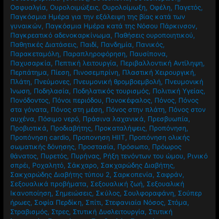
Οσφυαλγία
,
Ουρολοιμώξεις
,
Ουρολοίμωξη
,
Οφέλη
,
Παγετός
,
Παγκόσμια Ημέρα για την εξάλειψη της βίας κατά των
γυναικών
,
Παγκόσμια Ημέρα κατά της Νόσου Πάρκινσον
,
Παγκρεατικό αδενοκαρκίνωμα
,
Παθήσεις ουροποιητικού
,
Παθητικές Διατάσεις
,
Παιδί
,
Πανδημία
,
Πανικός
,
Παρακεταμόλη
,
Παραπληροφόρηση
,
Παυσίπονα
,
Παχυσαρκία
,
Πεπτική λειτουργία
,
Περιβαλλοντική Αντίληψη
,
Περπάτημα
,
Πίεση
,
Πινοσεμπρίνη
,
Πλαστική Χειρουργική
,
Πλάτη
,
Πνεύμονες
,
Πνευμονική θρομβοεμβολή
,
Πνευμονική
Ίνωση
,
Ποδηλασία
,
Ποδηλατικός τουρισμός
,
Πολιτική Υγείας
,
Πονόδοντος
,
Πόνοι περιόδου
,
Πονοκέφαλος
,
Πόνος
,
Πόνος
στα γόνατα
,
Πόνος στη μέση
,
Πόνος στην πλάτη
,
Πόνος στον
αυχένα
,
Πόσιμο νερό
,
Πράσινα λαχανικά
,
Πρεσβυωπία
,
Προβιοτικά
,
Προδιαβήτης
,
Προκαταλήψεις
,
Προπόνηση
,
Προπόνηση cardio
,
Προπονηση HIIT
,
Προπόνηση ολικής
σωματικής δόνησης
,
Προστασία
,
Πρόσωπο
,
Πρόωρος
θάνατος
,
Πυρετός
,
Πυρήνας
,
Ρήξη τενόντων του ώμου
,
Ρινικό
σπρέι
,
Ροχαλητό
,
Σάκχαρο
,
Σακχαρώδης Διαβήτης
,
Σακχαρώδης Διαβήτης τύπου 2
,
Σαρκοπενία
,
Σαφράν
,
Σεξουαλικά προβήματα
,
Σεξουαλική ζωή
,
Σεξουαλική
Ικανοποίηση
,
Σημειώσεις
,
Σκύλος
,
Σουλφοραφάνη
,
Σούπερ
ήρωες
,
Σοφία Περδίκη
,
Σπίτι
,
Στεφανιαία Νόσος
,
Στόμα
,
Στραβισμός
,
Στρες
,
Στυτική Δυσλειτουργία
,
Στυτική