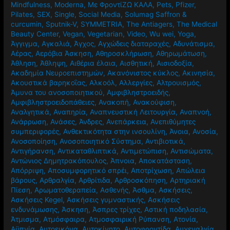
Mindfulness
,
Moderna
,
Mε ΦροντίΖΩ ΚΑΛΑ
,
Pets
,
Pfizer
,
Pilates
,
SEX
,
Single
,
Social Media
,
Solumag Saffron &
curcumin
,
Sputnik-V
,
SYMMETRIA
,
The Antiagers
,
The Medical
Beauty Center
,
Vegan
,
Vegetarian
,
Video
,
Wu wei
,
Yoga
,
Άγγιγμα
,
Αγκαλιά
,
Άγχος
,
Αγχώδεις διαταραχές
,
Αδυνάτισμα
,
Αέρας
,
Αερόβια Άσκηση
,
Αθηροσκλήρωση
,
Αθηρωμάτωση
,
Άθληση
,
Άθληψη
,
Αιθέρια έλαια
,
Αισθητική
,
Αισιοδοξία
,
Ακαδημία Νευροεπιστημών
,
Ακανόνιστος κύκλος
,
Ακινησία
,
Ακουστικά βαρηκοΐας
,
Αλκοόλ
,
Αλλεργίες
,
Αλτρουισμός
,
Άμυνα του ανοσοποιητικού
,
Αμφιβληστροειδής
,
Αμφιβληστροειδοπάθειες
,
Ανακοπή
,
Ανακούφιση
,
Αναλγητικά
,
Αναπηρία
,
Αναπνευστική Λειτουργία
,
Αναπνοή
,
Ανάρρωση
,
Ανάσες
,
Άνδρες
,
Ανεπάρκεια
,
Ανεπιθύμητες
συμπεριφορές
,
Ανθεκτικότητα στην ινσουλίνη
,
Άνοια
,
Ανοσία
,
Ανοσοποίηση
,
Ανοσοποιητικό Σύστημα
,
Αντιβιοτικά
,
Αντιγήρανση
,
Αντικαταθλιπτικά
,
Αντιμετώπιση
,
Αντισώματα
,
Αντώνιος Δημητρακόπουλος
,
Άπνοια
,
Αποκατάσταση
,
Απόρριψη
,
Αποσυμφορητικό σπρέι
,
Αποτρίχωση
,
Απώλεια
βάρους
,
Αρθραλγία
,
Αρθρίτιδα
,
Αρθροσκόπηση
,
Αρτηριακή
Πίεση
,
Αρωματοθεραπεία
,
Ασθενής
,
Άσθμα
,
Ασκήσεις
,
Ασκήσεις Kegel
,
Ασκήσεις γυμναστικής
,
Ασκήσεις
ενδυνάμωσης
,
Άσκηση
,
Άσπρες τρίχες
,
Αστική ποδηλασία
,
Άτμισμα
,
Ατμόσφαιρα
,
Ατμοσφαιρική Ρύπανση
,
Ατονία
,
Αϋπνία
,
Αυτοεικόνα
,
Αυτοκίνητο
,
Αυτοφροντίδα
,
Αυχεναλγία
,