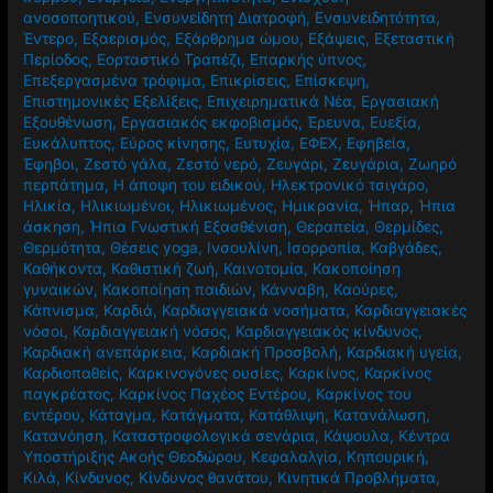
ανοσοποητικού
,
Ενσυνείδητη Διατροφή
,
Ενσυνειδητότητα
,
Έντερο
,
Εξαερισμός
,
Εξάρθρημα ώμου
,
Εξάψεις
,
Εξεταστική
Περίοδος
,
Εορταστικό Τραπέζι
,
Επαρκής ύπνος
,
Επεξεργασμένα τρόφιμα
,
Επικρίσεις
,
Επίσκεψη
,
Επιστημονικές Εξελίξεις
,
Επιχειρηματικά Νέα
,
Εργασιακή
Εξουθένωση
,
Εργασιακός εκφοβισμός
,
Έρευνα
,
Ευεξία
,
Ευκάλυπτος
,
Εύρος κίνησης
,
Ευτυχία
,
ΕΦΕΧ
,
Εφηβεία
,
Έφηβοι
,
Ζεστό γάλα
,
Ζεστό νερό
,
Ζευγάρι
,
Ζευγάρια
,
Ζωηρό
περπάτημα
,
Η άποψη του ειδικού
,
Ηλεκτρονικό τσιγάρο
,
Ηλικία
,
Ηλικιωμένοι
,
Ηλικιωμένος
,
Ημικρανία
,
Ήπαρ
,
Ήπια
άσκηση
,
Ήπια Γνωστική Εξασθένιση
,
Θεραπεία
,
Θερμίδες
,
Θερμότητα
,
Θέσεις yoga
,
Ινσουλίνη
,
Ισορροπία
,
Καβγάδες
,
Καθήκοντα
,
Καθιστική ζωή
,
Καινοτομία
,
Κακοποίηση
γυναικών
,
Κακοποίηση παιδιών
,
Κάνναβη
,
Καούρες
,
Κάπνισμα
,
Καρδιά
,
Καρδιαγγειακά νοσήματα
,
Καρδιαγγειακές
νόσοι
,
Καρδιαγγειακή νόσος
,
Καρδιαγγειακός κίνδυνος
,
Καρδιακή ανεπάρκεια
,
Καρδιακή Προσβολή
,
Καρδιακή υγεία
,
Καρδιοπαθείς
,
Καρκινογόνες ουσίες
,
Καρκίνος
,
Καρκίνος
παγκρέατος
,
Καρκίνος Παχέος Εντέρου
,
Καρκίνος του
εντέρου
,
Κάταγμα
,
Κατάγματα
,
Κατάθλιψη
,
Κατανάλωση
,
Κατανόηση
,
Καταστροφολογικά σενάρια
,
Κάψουλα
,
Κέντρα
Υποστήριξης Ακοής Θεοδώρου
,
Κεφαλαλγία
,
Κηπουρική
,
Κιλά
,
Κίνδυνος
,
Κίνδυνος θανάτου
,
Κινητικά Προβλήματα
,