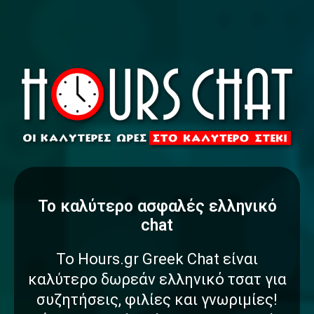
To καλύτερο
α
σ
φ
α
λ
έ
ς
ελληνικό
chat
Το Hours.gr Greek Chat είναι
καλύτερο δωρεάν ελληνικό τσατ για
συζητήσεις, φιλίες και γνωριμίες!