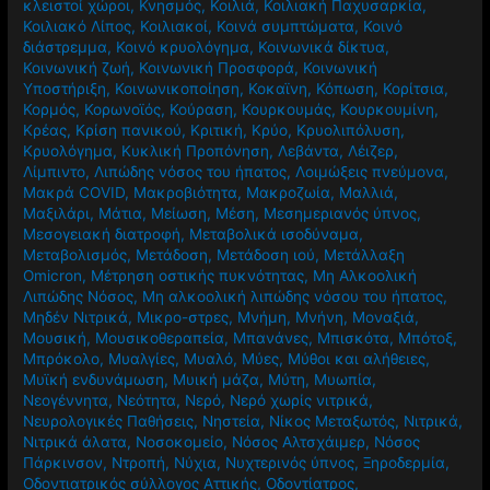
κλειστοί χώροι
,
Κνησμός
,
Κοιλιά
,
Κοιλιακή Παχυσαρκία
,
Κοιλιακό Λίπος
,
Κοιλιακοί
,
Κοινά συμπτώματα
,
Κοινό
διάστρεμμα
,
Κοινό κρυολόγημα
,
Κοινωνικά δίκτυα
,
Κοινωνική ζωή
,
Κοινωνική Προσφορά
,
Κοινωνική
Υποστήριξη
,
Κοινωνικοποίηση
,
Κοκαϊνη
,
Κόπωση
,
Κορίτσια
,
Κορμός
,
Κορωνοϊός
,
Κούραση
,
Κουρκουμάς
,
Κουρκουμίνη
,
Κρέας
,
Κρίση πανικού
,
Κριτική
,
Κρύο
,
Κρυολιπόλυση
,
Κρυολόγημα
,
Κυκλική Προπόνηση
,
Λεβάντα
,
Λέιζερ
,
Λίμπιντο
,
Λιπώδης νόσος του ήπατος
,
Λοιμώξεις πνεύμονα
,
Μακρά COVID
,
Μακροβιότητα
,
Μακροζωία
,
Μαλλιά
,
Μαξιλάρι
,
Μάτια
,
Μείωση
,
Μέση
,
Μεσημεριανός ύπνος
,
Μεσογειακή διατροφή
,
Μεταβολικά ισοδύναμα
,
Μεταβολισμός
,
Μετάδοση
,
Μετάδοση ιού
,
Μετάλλαξη
Omicron
,
Μέτρηση οστικής πυκνότητας
,
Μη Αλκοολική
Λιπώδης Νόσος
,
Μη αλκοολική λιπώδης νόσου του ήπατος
,
Μηδέν Νιτρικά
,
Μικρο-στρες
,
Μνήμη
,
Μνήνη
,
Μοναξιά
,
Μουσική
,
Μουσικοθεραπεία
,
Μπανάνες
,
Μπισκότα
,
Μπότοξ
,
Μπρόκολο
,
Μυαλγίες
,
Μυαλό
,
Μύες
,
Μύθοι και αλήθειες
,
Μυϊκή ενδυνάμωση
,
Μυική μάζα
,
Μύτη
,
Μυωπία
,
Νεογέννητα
,
Νεότητα
,
Νερό
,
Νερό χωρίς νιτρικά
,
Νευρολογικές Παθήσεις
,
Νηστεία
,
Νίκος Μεταξωτός
,
Νιτρικά
,
Νιτρικά άλατα
,
Νοσοκομείο
,
Νόσος Αλτσχάιμερ
,
Νόσος
Πάρκινσον
,
Ντροπή
,
Νύχια
,
Νυχτερινός ύπνος
,
Ξηροδερμία
,
Οδοντιατρικός σύλλογος Αττικής
,
Οδοντίατρος
,