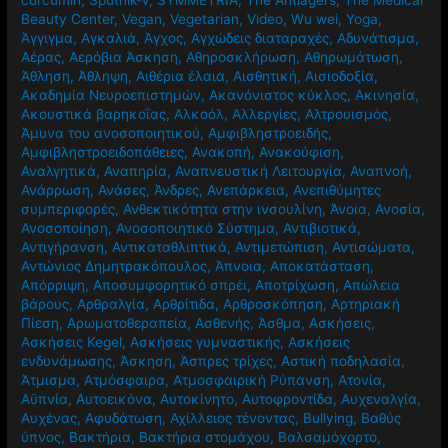
Beauty Center
,
Vegan
,
Vegetarian
,
Video
,
Wu wei
,
Yoga
,
Άγγιγμα
,
Αγκαλιά
,
Άγχος
,
Αγχώδεις διαταραχές
,
Αδυνάτισμα
,
Αέρας
,
Αερόβια Άσκηση
,
Αθηροσκλήρωση
,
Αθηρωμάτωση
,
Άθληση
,
Άθληψη
,
Αιθέρια έλαια
,
Αισθητική
,
Αισιοδοξία
,
Ακαδημία Νευροεπιστημών
,
Ακανόνιστος κύκλος
,
Ακινησία
,
Ακουστικά βαρηκοΐας
,
Αλκοόλ
,
Αλλεργίες
,
Αλτρουισμός
,
Άμυνα του ανοσοποιητικού
,
Αμφιβληστροειδής
,
Αμφιβληστροειδοπάθειες
,
Ανακοπή
,
Ανακούφιση
,
Αναλγητικά
,
Αναπηρία
,
Αναπνευστική Λειτουργία
,
Αναπνοή
,
Ανάρρωση
,
Ανάσες
,
Άνδρες
,
Ανεπάρκεια
,
Ανεπιθύμητες
συμπεριφορές
,
Ανθεκτικότητα στην ινσουλίνη
,
Άνοια
,
Ανοσία
,
Ανοσοποίηση
,
Ανοσοποιητικό Σύστημα
,
Αντιβιοτικά
,
Αντιγήρανση
,
Αντικαταθλιπτικά
,
Αντιμετώπιση
,
Αντισώματα
,
Αντώνιος Δημητρακόπουλος
,
Άπνοια
,
Αποκατάσταση
,
Απόρριψη
,
Αποσυμφορητικό σπρέι
,
Αποτρίχωση
,
Απώλεια
βάρους
,
Αρθραλγία
,
Αρθρίτιδα
,
Αρθροσκόπηση
,
Αρτηριακή
Πίεση
,
Αρωματοθεραπεία
,
Ασθενής
,
Άσθμα
,
Ασκήσεις
,
Ασκήσεις Kegel
,
Ασκήσεις γυμναστικής
,
Ασκήσεις
ενδυνάμωσης
,
Άσκηση
,
Άσπρες τρίχες
,
Αστική ποδηλασία
,
Άτμισμα
,
Ατμόσφαιρα
,
Ατμοσφαιρική Ρύπανση
,
Ατονία
,
Αϋπνία
,
Αυτοεικόνα
,
Αυτοκίνητο
,
Αυτοφροντίδα
,
Αυχεναλγία
,
Αυχένας
,
Αφυδάτωση
,
Αχίλλειος τένοντας
,
Βullying
,
Βαθύς
ύπνος
,
Βακτήρια
,
Βακτήρια στομάχου
,
Βαλσαμόχορτο
,