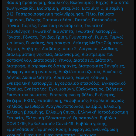
Βασική προπόνηση
,
Βασιλικός
,
Βελονισμός
,
Βήχας
,
Βία κατά
των γυναικών
,
Βιοϊατρική
,
Βιταμίνες
,
Βιταμίνη D
,
Βιταμίνη
Β12
,
Γαστροοισοφαγική παλινδρόμηση
,
Γέλιο
,
Γεύματα
,
Γήρανση
,
Γιάννης Παπανικολάου
,
Γιατρός
,
Γιατροσόφια
,
Γιόγκα
,
Γιορτές
,
Γνωστική ανεπάρκεια
,
Γνωστική
εξασθένηση
,
Γνωστική Ικανότητα
,
Γνωστική λειτουργία
,
Γόνατα
,
Γόνατο
,
Γονίδια
,
Γρίπη
,
Γυμναστική
,
Γυμνό
,
Γυμνοί
για ύπνο
,
Γυναίκες
,
Δαμάσκηνα
,
Δείκτης Μάζας Σώματος
,
Δέρμα
,
Διαβήτης
,
Διαβήτης τύπου 2
,
Διάγνωση
,
Διάθεση
,
Διαλειμματική νηστεία
,
Διαλογισμός
,
Διάστρεμμα του
αστραγάλου
,
Διαταραχές Ύπνου
,
Διατάσεις
,
Διάταση
,
Διατροφή
,
Διατροφικές διαταραχές
,
Διατροφικές Συνήθειες
,
Διαφραγματική αναπνοή
,
Διοξείδιο του αζώτου
,
Δονήσεις
,
Δόντια
,
Δυσκοιλιότητα
,
Δύσπνοια
,
Εαρινή κόπωση
,
Εγκεφαλική λειτουργία
,
Εγκεφαλικό επεισόδιο
,
Εγκεφαλικό
Τραύμα
,
Εγκέφαλος
,
Εγκυμοσύνη
,
Εθελοντισμός
,
Ειδήσεις
,
Εικόνα του σώματος
,
Εισπνεόμενο εμβόλιο
,
Εκδρομές
,
Έκζεμα
,
ΕΚΠΑ
,
Εκπαίδευση
,
Εκφοβισμός
,
Εκφύλιση ωχράς
κηλίδας
,
Ελευθερία Αναγνωστοπούλου
,
Ελιξίριο
,
Έλλειψη
,
Έλλειψη βιταμίνης
,
Έλλειψη ύπνου
,
Ελληνική Ιατροδικαστική
Εταιρεία
,
Ελληνική Οδοντιατρική Ομοσπονδία
,
Εμβόλια
COVID-19
,
Εμβολιασμός Covid-19
,
Εμβόλιο γρίπης
,
Εμμηνόπαυση
,
Έμμηνος Ρύση
,
Έμφραγμα
,
Ενδυνάμωση
κορμού
,
Ενέργεια
,
Ενεργητικότητα
,
Ενίσχυση