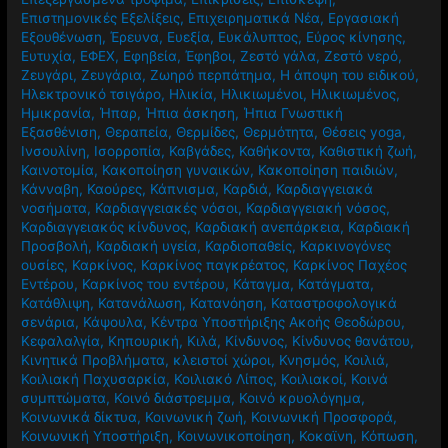
Επιστημονικές Εξελίξεις
,
Επιχειρηματικά Νέα
,
Εργασιακή
Εξουθένωση
,
Έρευνα
,
Ευεξία
,
Ευκάλυπτος
,
Εύρος κίνησης
,
Ευτυχία
,
ΕΦΕΧ
,
Εφηβεία
,
Έφηβοι
,
Ζεστό γάλα
,
Ζεστό νερό
,
Ζευγάρι
,
Ζευγάρια
,
Ζωηρό περπάτημα
,
Η άποψη του ειδικού
,
Ηλεκτρονικό τσιγάρο
,
Ηλικία
,
Ηλικιωμένοι
,
Ηλικιωμένος
,
Ημικρανία
,
Ήπαρ
,
Ήπια άσκηση
,
Ήπια Γνωστική
Εξασθένιση
,
Θεραπεία
,
Θερμίδες
,
Θερμότητα
,
Θέσεις yoga
,
Ινσουλίνη
,
Ισορροπία
,
Καβγάδες
,
Καθήκοντα
,
Καθιστική ζωή
,
Καινοτομία
,
Κακοποίηση γυναικών
,
Κακοποίηση παιδιών
,
Κάνναβη
,
Καούρες
,
Κάπνισμα
,
Καρδιά
,
Καρδιαγγειακά
νοσήματα
,
Καρδιαγγειακές νόσοι
,
Καρδιαγγειακή νόσος
,
Καρδιαγγειακός κίνδυνος
,
Καρδιακή ανεπάρκεια
,
Καρδιακή
Προσβολή
,
Καρδιακή υγεία
,
Καρδιοπαθείς
,
Καρκινογόνες
ουσίες
,
Καρκίνος
,
Καρκίνος παγκρέατος
,
Καρκίνος Παχέος
Εντέρου
,
Καρκίνος του εντέρου
,
Κάταγμα
,
Κατάγματα
,
Κατάθλιψη
,
Κατανάλωση
,
Κατανόηση
,
Καταστροφολογικά
σενάρια
,
Κάψουλα
,
Κέντρα Υποστήριξης Ακοής Θεοδώρου
,
Κεφαλαλγία
,
Κηπουρική
,
Κιλά
,
Κίνδυνος
,
Κίνδυνος θανάτου
,
Κινητικά Προβλήματα
,
κλειστοί χώροι
,
Κνησμός
,
Κοιλιά
,
Κοιλιακή Παχυσαρκία
,
Κοιλιακό Λίπος
,
Κοιλιακοί
,
Κοινά
συμπτώματα
,
Κοινό διάστρεμμα
,
Κοινό κρυολόγημα
,
Κοινωνικά δίκτυα
,
Κοινωνική ζωή
,
Κοινωνική Προσφορά
,
Κοινωνική Υποστήριξη
,
Κοινωνικοποίηση
,
Κοκαϊνη
,
Κόπωση
,