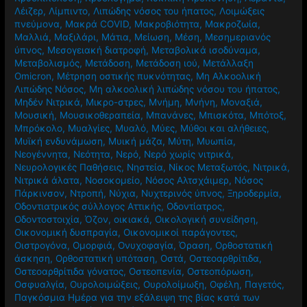
Λέιζερ
,
Λίμπιντο
,
Λιπώδης νόσος του ήπατος
,
Λοιμώξεις
πνεύμονα
,
Μακρά COVID
,
Μακροβιότητα
,
Μακροζωία
,
Μαλλιά
,
Μαξιλάρι
,
Μάτια
,
Μείωση
,
Μέση
,
Μεσημεριανός
ύπνος
,
Μεσογειακή διατροφή
,
Μεταβολικά ισοδύναμα
,
Μεταβολισμός
,
Μετάδοση
,
Μετάδοση ιού
,
Μετάλλαξη
Omicron
,
Μέτρηση οστικής πυκνότητας
,
Μη Αλκοολική
Λιπώδης Νόσος
,
Μη αλκοολική λιπώδης νόσου του ήπατος
,
Μηδέν Νιτρικά
,
Μικρο-στρες
,
Μνήμη
,
Μνήνη
,
Μοναξιά
,
Μουσική
,
Μουσικοθεραπεία
,
Μπανάνες
,
Μπισκότα
,
Μπότοξ
,
Μπρόκολο
,
Μυαλγίες
,
Μυαλό
,
Μύες
,
Μύθοι και αλήθειες
,
Μυϊκή ενδυνάμωση
,
Μυική μάζα
,
Μύτη
,
Μυωπία
,
Νεογέννητα
,
Νεότητα
,
Νερό
,
Νερό χωρίς νιτρικά
,
Νευρολογικές Παθήσεις
,
Νηστεία
,
Νίκος Μεταξωτός
,
Νιτρικά
,
Νιτρικά άλατα
,
Νοσοκομείο
,
Νόσος Αλτσχάιμερ
,
Νόσος
Πάρκινσον
,
Ντροπή
,
Νύχια
,
Νυχτερινός ύπνος
,
Ξηροδερμία
,
Οδοντιατρικός σύλλογος Αττικής
,
Οδοντίατρος
,
Οδοντοστοιχία
,
Όζον
,
οικιακά
,
Οικολογική συνείδηση
,
Οικονομική δυσπραγία
,
Οικονομικοί παράγοντες
,
Οιστρογόνα
,
Ομορφιά
,
Ονυχοφαγία
,
Όραση
,
Ορθοστατική
άσκηση
,
Ορθοστατική υπόταση
,
Οστά
,
Οστεοαρθρίτιδα
,
Οστεοαρθρίτιδα γόνατος
,
Οστεοπενία
,
Οστεοπόρωση
,
Οσφυαλγία
,
Ουρολοιμώξεις
,
Ουρολοίμωξη
,
Οφέλη
,
Παγετός
,
Παγκόσμια Ημέρα για την εξάλειψη της βίας κατά των