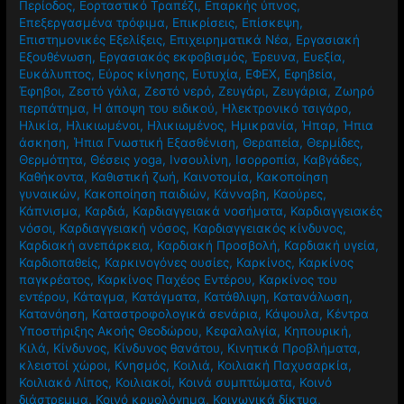
Περίοδος
,
Εορταστικό Τραπέζι
,
Επαρκής ύπνος
,
Επεξεργασμένα τρόφιμα
,
Επικρίσεις
,
Επίσκεψη
,
Επιστημονικές Εξελίξεις
,
Επιχειρηματικά Νέα
,
Εργασιακή
Εξουθένωση
,
Εργασιακός εκφοβισμός
,
Έρευνα
,
Ευεξία
,
Ευκάλυπτος
,
Εύρος κίνησης
,
Ευτυχία
,
ΕΦΕΧ
,
Εφηβεία
,
Έφηβοι
,
Ζεστό γάλα
,
Ζεστό νερό
,
Ζευγάρι
,
Ζευγάρια
,
Ζωηρό
περπάτημα
,
Η άποψη του ειδικού
,
Ηλεκτρονικό τσιγάρο
,
Ηλικία
,
Ηλικιωμένοι
,
Ηλικιωμένος
,
Ημικρανία
,
Ήπαρ
,
Ήπια
άσκηση
,
Ήπια Γνωστική Εξασθένιση
,
Θεραπεία
,
Θερμίδες
,
Θερμότητα
,
Θέσεις yoga
,
Ινσουλίνη
,
Ισορροπία
,
Καβγάδες
,
Καθήκοντα
,
Καθιστική ζωή
,
Καινοτομία
,
Κακοποίηση
γυναικών
,
Κακοποίηση παιδιών
,
Κάνναβη
,
Καούρες
,
Κάπνισμα
,
Καρδιά
,
Καρδιαγγειακά νοσήματα
,
Καρδιαγγειακές
νόσοι
,
Καρδιαγγειακή νόσος
,
Καρδιαγγειακός κίνδυνος
,
Καρδιακή ανεπάρκεια
,
Καρδιακή Προσβολή
,
Καρδιακή υγεία
,
Καρδιοπαθείς
,
Καρκινογόνες ουσίες
,
Καρκίνος
,
Καρκίνος
παγκρέατος
,
Καρκίνος Παχέος Εντέρου
,
Καρκίνος του
εντέρου
,
Κάταγμα
,
Κατάγματα
,
Κατάθλιψη
,
Κατανάλωση
,
Κατανόηση
,
Καταστροφολογικά σενάρια
,
Κάψουλα
,
Κέντρα
Υποστήριξης Ακοής Θεοδώρου
,
Κεφαλαλγία
,
Κηπουρική
,
Κιλά
,
Κίνδυνος
,
Κίνδυνος θανάτου
,
Κινητικά Προβλήματα
,
κλειστοί χώροι
,
Κνησμός
,
Κοιλιά
,
Κοιλιακή Παχυσαρκία
,
Κοιλιακό Λίπος
,
Κοιλιακοί
,
Κοινά συμπτώματα
,
Κοινό
διάστρεμμα
,
Κοινό κρυολόγημα
,
Κοινωνικά δίκτυα
,