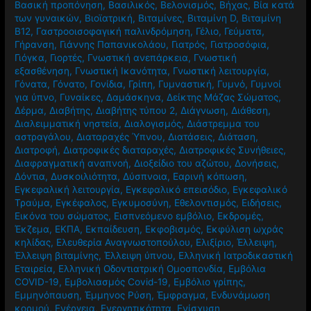
Βασική προπόνηση
,
Βασιλικός
,
Βελονισμός
,
Βήχας
,
Βία κατά
των γυναικών
,
Βιοϊατρική
,
Βιταμίνες
,
Βιταμίνη D
,
Βιταμίνη
Β12
,
Γαστροοισοφαγική παλινδρόμηση
,
Γέλιο
,
Γεύματα
,
Γήρανση
,
Γιάννης Παπανικολάου
,
Γιατρός
,
Γιατροσόφια
,
Γιόγκα
,
Γιορτές
,
Γνωστική ανεπάρκεια
,
Γνωστική
εξασθένηση
,
Γνωστική Ικανότητα
,
Γνωστική λειτουργία
,
Γόνατα
,
Γόνατο
,
Γονίδια
,
Γρίπη
,
Γυμναστική
,
Γυμνό
,
Γυμνοί
για ύπνο
,
Γυναίκες
,
Δαμάσκηνα
,
Δείκτης Μάζας Σώματος
,
Δέρμα
,
Διαβήτης
,
Διαβήτης τύπου 2
,
Διάγνωση
,
Διάθεση
,
Διαλειμματική νηστεία
,
Διαλογισμός
,
Διάστρεμμα του
αστραγάλου
,
Διαταραχές Ύπνου
,
Διατάσεις
,
Διάταση
,
Διατροφή
,
Διατροφικές διαταραχές
,
Διατροφικές Συνήθειες
,
Διαφραγματική αναπνοή
,
Διοξείδιο του αζώτου
,
Δονήσεις
,
Δόντια
,
Δυσκοιλιότητα
,
Δύσπνοια
,
Εαρινή κόπωση
,
Εγκεφαλική λειτουργία
,
Εγκεφαλικό επεισόδιο
,
Εγκεφαλικό
Τραύμα
,
Εγκέφαλος
,
Εγκυμοσύνη
,
Εθελοντισμός
,
Ειδήσεις
,
Εικόνα του σώματος
,
Εισπνεόμενο εμβόλιο
,
Εκδρομές
,
Έκζεμα
,
ΕΚΠΑ
,
Εκπαίδευση
,
Εκφοβισμός
,
Εκφύλιση ωχράς
κηλίδας
,
Ελευθερία Αναγνωστοπούλου
,
Ελιξίριο
,
Έλλειψη
,
Έλλειψη βιταμίνης
,
Έλλειψη ύπνου
,
Ελληνική Ιατροδικαστική
Εταιρεία
,
Ελληνική Οδοντιατρική Ομοσπονδία
,
Εμβόλια
COVID-19
,
Εμβολιασμός Covid-19
,
Εμβόλιο γρίπης
,
Εμμηνόπαυση
,
Έμμηνος Ρύση
,
Έμφραγμα
,
Ενδυνάμωση
κορμού
,
Ενέργεια
,
Ενεργητικότητα
,
Ενίσχυση