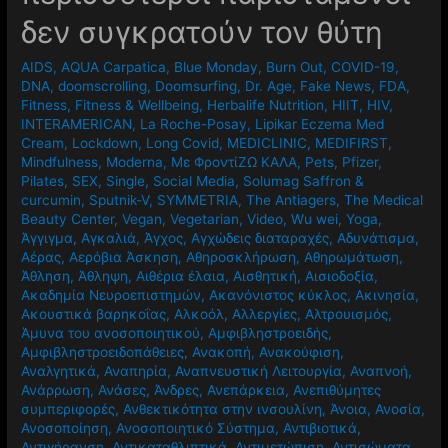
δεν συγκρατούν τον θύτη
AIDS
,
AQUA Carpatica
,
Blue Monday
,
Burn Out
,
COVID-19
,
DNA
,
doomscrolling
,
Doomsurfing
,
Dr. Age
,
Fake News
,
FDA
,
Fitness
,
Fitness & Wellbeing
,
Herbalife Nutrition
,
HIIT
,
HIV
,
INTERAMERICAN
,
La Roche-Posay
,
Lipikar Eczema Med
Cream
,
Lockdown
,
Long Covid
,
MEDICLINIC
,
MEDIFIRST
,
Mindfulness
,
Moderna
,
Mε ΦροντίΖΩ ΚΑΛΑ
,
Pets
,
Pfizer
,
Pilates
,
SEX
,
Single
,
Social Media
,
Solumag Saffron &
curcumin
,
Sputnik-V
,
SYMMETRIA
,
The Antiagers
,
The Medical
Beauty Center
,
Vegan
,
Vegetarian
,
Video
,
Wu wei
,
Yoga
,
Άγγιγμα
,
Αγκαλιά
,
Άγχος
,
Αγχώδεις διαταραχές
,
Αδυνάτισμα
,
Αέρας
,
Αερόβια Άσκηση
,
Αθηροσκλήρωση
,
Αθηρωμάτωση
,
Άθληση
,
Άθληψη
,
Αιθέρια έλαια
,
Αισθητική
,
Αισιοδοξία
,
Ακαδημία Νευροεπιστημών
,
Ακανόνιστος κύκλος
,
Ακινησία
,
Ακουστικά βαρηκοΐας
,
Αλκοόλ
,
Αλλεργίες
,
Αλτρουισμός
,
Άμυνα του ανοσοποιητικού
,
Αμφιβληστροειδής
,
Αμφιβληστροειδοπάθειες
,
Ανακοπή
,
Ανακούφιση
,
Αναλγητικά
,
Αναπηρία
,
Αναπνευστική Λειτουργία
,
Αναπνοή
,
Ανάρρωση
,
Ανάσες
,
Άνδρες
,
Ανεπάρκεια
,
Ανεπιθύμητες
συμπεριφορές
,
Ανθεκτικότητα στην ινσουλίνη
,
Άνοια
,
Ανοσία
,
Ανοσοποίηση
,
Ανοσοποιητικό Σύστημα
,
Αντιβιοτικά
,
Αντιγήρανση
,
Αντικαταθλιπτικά
,
Αντιμετώπιση
,
Αντισώματα
,