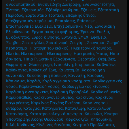
ανοσοποητικού
,
Ενσυνείδητη Διατροφή
,
Ενσυνειδητότητα
,
Έντερο
,
Εξαερισμός
,
Εξάρθρημα ώμου
,
Εξάψεις
,
Εξεταστική
Περίοδος
,
Εορταστικό Τραπέζι
,
Επαρκής ύπνος
,
Επεξεργασμένα τρόφιμα
,
Επικρίσεις
,
Επίσκεψη
,
Επιστημονικές Εξελίξεις
,
Επιχειρηματικά Νέα
,
Εργασιακή
Εξουθένωση
,
Εργασιακός εκφοβισμός
,
Έρευνα
,
Ευεξία
,
Ευκάλυπτος
,
Εύρος κίνησης
,
Ευτυχία
,
ΕΦΕΧ
,
Εφηβεία
,
Έφηβοι
,
Ζεστό γάλα
,
Ζεστό νερό
,
Ζευγάρι
,
Ζευγάρια
,
Ζωηρό
περπάτημα
,
Η άποψη του ειδικού
,
Ηλεκτρονικό τσιγάρο
,
Ηλικία
,
Ηλικιωμένοι
,
Ηλικιωμένος
,
Ημικρανία
,
Ήπαρ
,
Ήπια
άσκηση
,
Ήπια Γνωστική Εξασθένιση
,
Θεραπεία
,
Θερμίδες
,
Θερμότητα
,
Θέσεις yoga
,
Ινσουλίνη
,
Ισορροπία
,
Καβγάδες
,
Καθήκοντα
,
Καθιστική ζωή
,
Καινοτομία
,
Κακοποίηση
γυναικών
,
Κακοποίηση παιδιών
,
Κάνναβη
,
Καούρες
,
Κάπνισμα
,
Καρδιά
,
Καρδιαγγειακά νοσήματα
,
Καρδιαγγειακές
νόσοι
,
Καρδιαγγειακή νόσος
,
Καρδιαγγειακός κίνδυνος
,
Καρδιακή ανεπάρκεια
,
Καρδιακή Προσβολή
,
Καρδιακή υγεία
,
Καρδιοπαθείς
,
Καρκινογόνες ουσίες
,
Καρκίνος
,
Καρκίνος
παγκρέατος
,
Καρκίνος Παχέος Εντέρου
,
Καρκίνος του
εντέρου
,
Κάταγμα
,
Κατάγματα
,
Κατάθλιψη
,
Κατανάλωση
,
Κατανόηση
,
Καταστροφολογικά σενάρια
,
Κάψουλα
,
Κέντρα
Υποστήριξης Ακοής Θεοδώρου
,
Κεφαλαλγία
,
Κηπουρική
,
Κιλά
,
Κίνδυνος
,
Κίνδυνος θανάτου
,
Κινητικά Προβλήματα
,