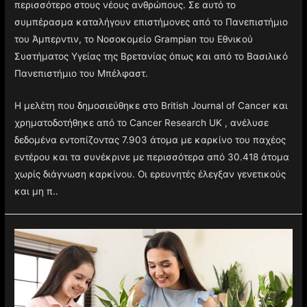
περισσότερο στους νέους ανθρώπους. Σε αυτό το
συμπέρασμα καταλήγουν επιστήμονες από το Πανεπιστήμιο
του Άμπερντιν, το Νοσοκομείο Grampian του Εθνικού
Συστήματος Υγείας της Βρετανίας όπως και από το Βασιλικό
Πανεπιστήμιο του Μπέλφαστ.
Η μελέτη που δημοσιεύθηκε στο British Journal of Cancer και
χρηματοδοτήθηκε από το Cancer Research UK , ανέλυσε
δεδομένα εντοπίζοντας 7.903 άτομα με καρκίνο του παχέος
εντέρου και τα συνέκρινε με περισσότερα από 30.418 άτομα
χωρίς διάγνωση καρκίνου. Οι ερευνητές έλεγξαν γενετικούς
και μη π..