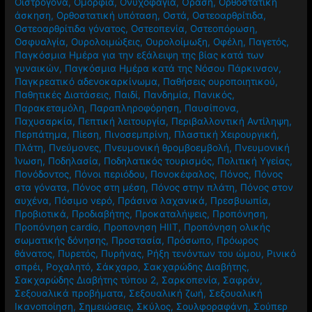
Οιστρογόνα
,
Ομορφιά
,
Ονυχοφαγία
,
Όραση
,
Ορθοστατική
άσκηση
,
Ορθοστατική υπόταση
,
Οστά
,
Οστεοαρθρίτιδα
,
Οστεοαρθρίτιδα γόνατος
,
Οστεοπενία
,
Οστεοπόρωση
,
Οσφυαλγία
,
Ουρολοιμώξεις
,
Ουρολοίμωξη
,
Οφέλη
,
Παγετός
,
Παγκόσμια Ημέρα για την εξάλειψη της βίας κατά των
γυναικών
,
Παγκόσμια Ημέρα κατά της Νόσου Πάρκινσον
,
Παγκρεατικό αδενοκαρκίνωμα
,
Παθήσεις ουροποιητικού
,
Παθητικές Διατάσεις
,
Παιδί
,
Πανδημία
,
Πανικός
,
Παρακεταμόλη
,
Παραπληροφόρηση
,
Παυσίπονα
,
Παχυσαρκία
,
Πεπτική λειτουργία
,
Περιβαλλοντική Αντίληψη
,
Περπάτημα
,
Πίεση
,
Πινοσεμπρίνη
,
Πλαστική Χειρουργική
,
Πλάτη
,
Πνεύμονες
,
Πνευμονική θρομβοεμβολή
,
Πνευμονική
Ίνωση
,
Ποδηλασία
,
Ποδηλατικός τουρισμός
,
Πολιτική Υγείας
,
Πονόδοντος
,
Πόνοι περιόδου
,
Πονοκέφαλος
,
Πόνος
,
Πόνος
στα γόνατα
,
Πόνος στη μέση
,
Πόνος στην πλάτη
,
Πόνος στον
αυχένα
,
Πόσιμο νερό
,
Πράσινα λαχανικά
,
Πρεσβυωπία
,
Προβιοτικά
,
Προδιαβήτης
,
Προκαταλήψεις
,
Προπόνηση
,
Προπόνηση cardio
,
Προπονηση HIIT
,
Προπόνηση ολικής
σωματικής δόνησης
,
Προστασία
,
Πρόσωπο
,
Πρόωρος
θάνατος
,
Πυρετός
,
Πυρήνας
,
Ρήξη τενόντων του ώμου
,
Ρινικό
σπρέι
,
Ροχαλητό
,
Σάκχαρο
,
Σακχαρώδης Διαβήτης
,
Σακχαρώδης Διαβήτης τύπου 2
,
Σαρκοπενία
,
Σαφράν
,
Σεξουαλικά προβήματα
,
Σεξουαλική ζωή
,
Σεξουαλική
Ικανοποίηση
,
Σημειώσεις
,
Σκύλος
,
Σουλφοραφάνη
,
Σούπερ