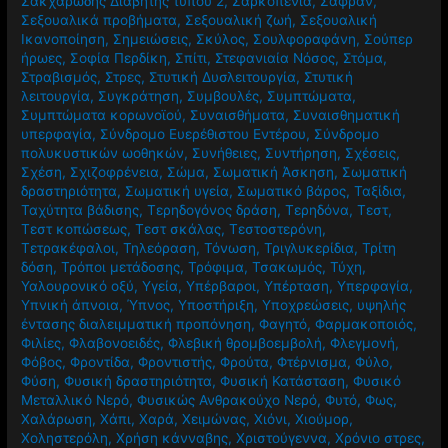
Σακχαρώδης Διαβήτης τύπου 2
,
Σαρκοπενία
,
Σαφράν
,
Σεξουαλικά προβήματα
,
Σεξουαλική ζωή
,
Σεξουαλική
Ικανοποίηση
,
Σημειώσεις
,
Σκύλος
,
Σουλφοραφάνη
,
Σούπερ
ήρωες
,
Σοφία Περδίκη
,
Σπίτι
,
Στεφανιαία Νόσος
,
Στόμα
,
Στραβισμός
,
Στρες
,
Στυτική Δυσλειτουργία
,
Στυτική
λειτουργία
,
Συγκράτηση
,
Συμβουλές
,
Συμπτώματα
,
Συμπτώματα κορωνοϊού
,
Συναισθήματα
,
Συναισθηματική
υπερφαγία
,
Σύνδρομο Ευερέθιστου Εντέρου
,
Σύνδρομο
πολυκυστικών ωοθηκών
,
Συνήθειες
,
Συντήρηση
,
Σχέσεις
,
Σχέση
,
Σχιζοφρένεια
,
Σώμα
,
Σωματική Άσκηση
,
Σωματική
δραστηριότητα
,
Σωματική υγεία
,
Σωματικό βάρος
,
Ταξίδια
,
Ταχύτητα βάδισης
,
Τερηδογόνος δράση
,
Τερηδόνα
,
Τεστ
,
Τεστ κοπώσεως
,
Τεστ σκάλας
,
Τεστοστερόνη
,
Τετρακέφαλοι
,
Τηλεόραση
,
Τόνωση
,
Τριγλυκερίδια
,
Τρίτη
δόση
,
Τρόποι μετάδοσης
,
Τρόφιμα
,
Τσακωμός
,
Τύχη
,
Υαλουρονικό οξύ
,
Υγεία
,
Υπέρβαροι
,
Υπέρταση
,
Υπερφαγία
,
Υπνική άπνοια
,
Ύπνος
,
Υποστήριξη
,
Υποχρεώσεις
,
υψηλής
έντασης διαλειμματική προπόνηση
,
Φαγητό
,
Φαρμακοποιός
,
Φιλίες
,
Φλαβονοειδές
,
Φλεβική θρομβοεμβολή
,
Φλεγμονή
,
Φόβος
,
Φροντίδα
,
Φροντιστής
,
Φρούτα
,
Φτέρνισμα
,
Φύλο
,
Φύση
,
Φυσική δραστηριότητα
,
Φυσική Κατάσταση
,
Φυσικό
Μεταλλικό Νερό
,
Φυσικώς Ανθρακούχο Νερό
,
Φυτό
,
Φως
,
Χαλάρωση
,
Χάπι
,
Χαρά
,
Χειμώνας
,
Χιόνι
,
Χιούμορ
,
Χοληστερόλη
,
Χρήση κάνναβης
,
Χριστούγεννα
,
Χρόνιο στρες
,