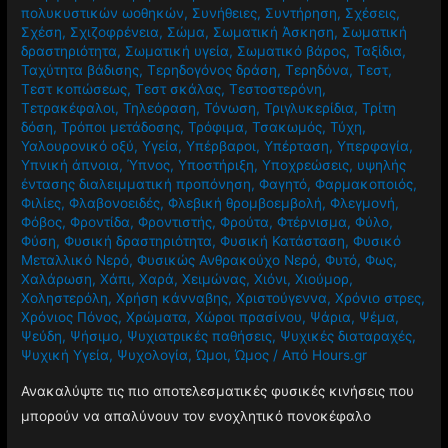
πολυκυστικών ωοθηκών
,
Συνήθειες
,
Συντήρηση
,
Σχέσεις
,
Σχέση
,
Σχιζοφρένεια
,
Σώμα
,
Σωματική Άσκηση
,
Σωματική
δραστηριότητα
,
Σωματική υγεία
,
Σωματικό βάρος
,
Ταξίδια
,
Ταχύτητα βάδισης
,
Τερηδογόνος δράση
,
Τερηδόνα
,
Τεστ
,
Τεστ κοπώσεως
,
Τεστ σκάλας
,
Τεστοστερόνη
,
Τετρακέφαλοι
,
Τηλεόραση
,
Τόνωση
,
Τριγλυκερίδια
,
Τρίτη
δόση
,
Τρόποι μετάδοσης
,
Τρόφιμα
,
Τσακωμός
,
Τύχη
,
Υαλουρονικό οξύ
,
Υγεία
,
Υπέρβαροι
,
Υπέρταση
,
Υπερφαγία
,
Υπνική άπνοια
,
Ύπνος
,
Υποστήριξη
,
Υποχρεώσεις
,
υψηλής
έντασης διαλειμματική προπόνηση
,
Φαγητό
,
Φαρμακοποιός
,
Φιλίες
,
Φλαβονοειδές
,
Φλεβική θρομβοεμβολή
,
Φλεγμονή
,
Φόβος
,
Φροντίδα
,
Φροντιστής
,
Φρούτα
,
Φτέρνισμα
,
Φύλο
,
Φύση
,
Φυσική δραστηριότητα
,
Φυσική Κατάσταση
,
Φυσικό
Μεταλλικό Νερό
,
Φυσικώς Ανθρακούχο Νερό
,
Φυτό
,
Φως
,
Χαλάρωση
,
Χάπι
,
Χαρά
,
Χειμώνας
,
Χιόνι
,
Χιούμορ
,
Χοληστερόλη
,
Χρήση κάνναβης
,
Χριστούγεννα
,
Χρόνιο στρες
,
Χρόνιος Πόνος
,
Χρώματα
,
Χώροι πρασίνου
,
Ψάρια
,
Ψέμα
,
Ψεύδη
,
Ψήσιμο
,
Ψυχιατρικές παθήσεις
,
Ψυχικές διαταραχές
,
Ψυχική Υγεία
,
Ψυχολογία
,
Ώμοι
,
Ώμος
/ Από
Hours.gr
Ανακαλύψτε τις πιο αποτελεσματικές φυσικές κινήσεις που
μπορούν να απαλύνουν τον ενοχλητικό πονοκέφαλο