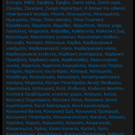
Ευτυχία
,
ΕΦΕΧ
,
Εφηβεία
,
Έφηβοι
,
Ζεστό γάλα
,
Ζεστό νερό
,
Ζευγάρι
,
Ζευγάρια
,
Ζωηρό περπάτημα
,
Η άποψη του ειδικού
,
Ηλεκτρονικό τσιγάρο
,
Ηλικία
,
Ηλικιωμένοι
,
Ηλικιωμένος
,
Ημικρανία
,
Ήπαρ
,
Ήπια άσκηση
,
Ήπια Γνωστική
Εξασθένιση
,
Θεραπεία
,
Θερμίδες
,
Θερμότητα
,
Θέσεις yoga
,
Ινσουλίνη
,
Ισορροπία
,
Καβγάδες
,
Καθήκοντα
,
Καθιστική ζωή
,
Καινοτομία
,
Κακοποίηση γυναικών
,
Κακοποίηση παιδιών
,
Κάνναβη
,
Καούρες
,
Κάπνισμα
,
Καρδιά
,
Καρδιαγγειακά
νοσήματα
,
Καρδιαγγειακές νόσοι
,
Καρδιαγγειακή νόσος
,
Καρδιαγγειακός κίνδυνος
,
Καρδιακή ανεπάρκεια
,
Καρδιακή
Προσβολή
,
Καρδιακή υγεία
,
Καρδιοπαθείς
,
Καρκινογόνες
ουσίες
,
Καρκίνος
,
Καρκίνος παγκρέατος
,
Καρκίνος Παχέος
Εντέρου
,
Καρκίνος του εντέρου
,
Κάταγμα
,
Κατάγματα
,
Κατάθλιψη
,
Κατανάλωση
,
Κατανόηση
,
Καταστροφολογικά
σενάρια
,
Κάψουλα
,
Κέντρα Υποστήριξης Ακοής Θεοδώρου
,
Κεφαλαλγία
,
Κηπουρική
,
Κιλά
,
Κίνδυνος
,
Κίνδυνος θανάτου
,
Κινητικά Προβλήματα
,
κλειστοί χώροι
,
Κνησμός
,
Κοιλιά
,
Κοιλιακή Παχυσαρκία
,
Κοιλιακό Λίπος
,
Κοιλιακοί
,
Κοινά
συμπτώματα
,
Κοινό διάστρεμμα
,
Κοινό κρυολόγημα
,
Κοινωνικά δίκτυα
,
Κοινωνική ζωή
,
Κοινωνική Προσφορά
,
Κοινωνική Υποστήριξη
,
Κοινωνικοποίηση
,
Κοκαϊνη
,
Κόπωση
,
Κορίτσια
,
Κορμός
,
Κορωνοϊός
,
Κούραση
,
Κουρκουμάς
,
Κουρκουμίνη
,
Κρέας
,
Κρίση πανικού
,
Κριτική
,
Κρύο
,
Κρυολιπόλυση
,
Κρυολόγημα
,
Κυκλική Προπόνηση
,
Λεβάντα
,