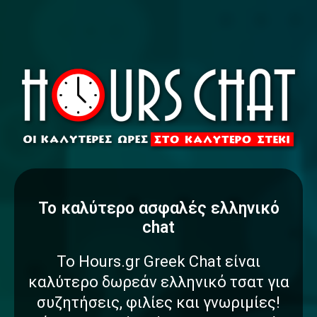
To καλύτερο
α
σ
φ
α
λ
έ
ς
ελληνικό
chat
Το Hours.gr Greek Chat είναι
καλύτερο δωρεάν ελληνικό τσατ για
συζητήσεις, φιλίες και γνωριμίες!