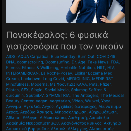
Πονοκέφαλος: 6 φυσικά
γιατροσόφια που τον νικούν
AIDS
,
AQUA Carpatica
,
Blue Monday
,
Burn Out
,
COVID-19
,
DNA
,
doomscrolling
,
Doomsurfing
,
Dr. Age
,
Fake News
,
FDA
,
Fitness
,
Fitness & Wellbeing
,
Herbalife Nutrition
,
HIIT
,
HIV
,
INTERAMERICAN
,
La Roche-Posay
,
Lipikar Eczema Med
Cream
,
Lockdown
,
Long Covid
,
MEDICLINIC
,
MEDIFIRST
,
Mindfulness
,
Moderna
,
Mε ΦροντίΖΩ ΚΑΛΑ
,
Pets
,
Pfizer
,
Pilates
,
SEX
,
Single
,
Social Media
,
Solumag Saffron &
curcumin
,
Sputnik-V
,
SYMMETRIA
,
The Antiagers
,
The Medical
Beauty Center
,
Vegan
,
Vegetarian
,
Video
,
Wu wei
,
Yoga
,
Άγγιγμα
,
Αγκαλιά
,
Άγχος
,
Αγχώδεις διαταραχές
,
Αδυνάτισμα
,
Αέρας
,
Αερόβια Άσκηση
,
Αθηροσκλήρωση
,
Αθηρωμάτωση
,
Άθληση
,
Άθληψη
,
Αιθέρια έλαια
,
Αισθητική
,
Αισιοδοξία
,
Ακαδημία Νευροεπιστημών
,
Ακανόνιστος κύκλος
,
Ακινησία
,
Ακουστικά βαρηκοΐας
,
Αλκοόλ
,
Αλλεργίες
,
Αλτρουισμός
,