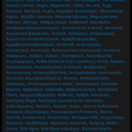
Beauty Center
,
Vegan
,
Vegetarian
,
Video
,
Wu wei
,
Yoga
,
Άγγιγμα
,
Αγκαλιά
,
Άγχος
,
Αγχώδεις διαταραχές
,
Αδυνάτισμα
,
Αέρας
,
Αερόβια Άσκηση
,
Αθηροσκλήρωση
,
Αθηρωμάτωση
,
Άθληση
,
Άθληψη
,
Αιθέρια έλαια
,
Αισθητική
,
Αισιοδοξία
,
Ακαδημία Νευροεπιστημών
,
Ακανόνιστος κύκλος
,
Ακινησία
,
Ακουστικά βαρηκοΐας
,
Αλκοόλ
,
Αλλεργίες
,
Αλτρουισμός
,
Άμυνα του ανοσοποιητικού
,
Αμφιβληστροειδής
,
Αμφιβληστροειδοπάθειες
,
Ανακοπή
,
Ανακούφιση
,
Αναλγητικά
,
Αναπηρία
,
Αναπνευστική Λειτουργία
,
Αναπνοή
,
Ανάρρωση
,
Ανάσες
,
Άνδρες
,
Ανεπάρκεια
,
Ανεπιθύμητες
συμπεριφορές
,
Ανθεκτικότητα στην ινσουλίνη
,
Άνοια
,
Ανοσία
,
Ανοσοποίηση
,
Ανοσοποιητικό Σύστημα
,
Αντιβιοτικά
,
Αντιγήρανση
,
Αντικαταθλιπτικά
,
Αντιμετώπιση
,
Αντισώματα
,
Αντώνιος Δημητρακόπουλος
,
Άπνοια
,
Αποκατάσταση
,
Απόρριψη
,
Αποσυμφορητικό σπρέι
,
Αποτρίχωση
,
Απώλεια
βάρους
,
Αρθραλγία
,
Αρθρίτιδα
,
Αρθροσκόπηση
,
Αρτηριακή
Πίεση
,
Αρωματοθεραπεία
,
Ασθενής
,
Άσθμα
,
Ασκήσεις
,
Ασκήσεις Kegel
,
Ασκήσεις γυμναστικής
,
Ασκήσεις
ενδυνάμωσης
,
Άσκηση
,
Άσπρες τρίχες
,
Αστική ποδηλασία
,
Άτμισμα
,
Ατμόσφαιρα
,
Ατμοσφαιρική Ρύπανση
,
Ατονία
,
Αϋπνία
,
Αυτοεικόνα
,
Αυτοκίνητο
,
Αυτοφροντίδα
,
Αυχεναλγία
,
Αυχένας
,
Αφυδάτωση
,
Αχίλλειος τένοντας
,
Βullying
,
Βαθύς
ύπνος
,
Βακτήρια
,
Βακτήρια στομάχου
,
Βαλσαμόχορτο
,