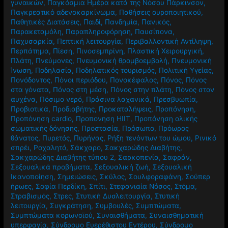
γυναικών
,
Παγκόσμια Ημέρα κατά της Νόσου Πάρκινσον
,
Παγκρεατικό αδενοκαρκίνωμα
,
Παθήσεις ουροποιητικού
,
Παθητικές Διατάσεις
,
Παιδί
,
Πανδημία
,
Πανικός
,
Παρακεταμόλη
,
Παραπληροφόρηση
,
Παυσίπονα
,
Παχυσαρκία
,
Πεπτική λειτουργία
,
Περιβαλλοντική Αντίληψη
,
Περπάτημα
,
Πίεση
,
Πινοσεμπρίνη
,
Πλαστική Χειρουργική
,
Πλάτη
,
Πνεύμονες
,
Πνευμονική θρομβοεμβολή
,
Πνευμονική
Ίνωση
,
Ποδηλασία
,
Ποδηλατικός τουρισμός
,
Πολιτική Υγείας
,
Πονόδοντος
,
Πόνοι περιόδου
,
Πονοκέφαλος
,
Πόνος
,
Πόνος
στα γόνατα
,
Πόνος στη μέση
,
Πόνος στην πλάτη
,
Πόνος στον
αυχένα
,
Πόσιμο νερό
,
Πράσινα λαχανικά
,
Πρεσβυωπία
,
Προβιοτικά
,
Προδιαβήτης
,
Προκαταλήψεις
,
Προπόνηση
,
Προπόνηση cardio
,
Προπονηση HIIT
,
Προπόνηση ολικής
σωματικής δόνησης
,
Προστασία
,
Πρόσωπο
,
Πρόωρος
θάνατος
,
Πυρετός
,
Πυρήνας
,
Ρήξη τενόντων του ώμου
,
Ρινικό
σπρέι
,
Ροχαλητό
,
Σάκχαρο
,
Σακχαρώδης Διαβήτης
,
Σακχαρώδης Διαβήτης τύπου 2
,
Σαρκοπενία
,
Σαφράν
,
Σεξουαλικά προβήματα
,
Σεξουαλική ζωή
,
Σεξουαλική
Ικανοποίηση
,
Σημειώσεις
,
Σκύλος
,
Σουλφοραφάνη
,
Σούπερ
ήρωες
,
Σοφία Περδίκη
,
Σπίτι
,
Στεφανιαία Νόσος
,
Στόμα
,
Στραβισμός
,
Στρες
,
Στυτική Δυσλειτουργία
,
Στυτική
λειτουργία
,
Συγκράτηση
,
Συμβουλές
,
Συμπτώματα
,
Συμπτώματα κορωνοϊού
,
Συναισθήματα
,
Συναισθηματική
υπερφαγία
,
Σύνδρομο Ευερέθιστου Εντέρου
,
Σύνδρομο