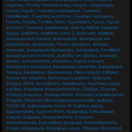
Γήρανση
,
Γιάννης Παπανικολάου
,
Γιατρός
,
Γιατροσόφια
,
Γιόγκα
,
Γιορτές
,
Γνωστική ανεπάρκεια
,
Γνωστική
εξασθένηση
,
Γνωστική Ικανότητα
,
Γνωστική λειτουργία
,
Γόνατα
,
Γόνατο
,
Γονίδια
,
Γρίπη
,
Γυμναστική
,
Γυμνό
,
Γυμνοί
για ύπνο
,
Γυναίκες
,
Δαμάσκηνα
,
Δείκτης Μάζας Σώματος
,
Δέρμα
,
Διαβήτης
,
Διαβήτης τύπου 2
,
Διάγνωση
,
Διάθεση
,
Διαλειμματική νηστεία
,
Διαλογισμός
,
Διάστρεμμα του
αστραγάλου
,
Διαταραχές Ύπνου
,
Διατάσεις
,
Διάταση
,
Διατροφή
,
Διατροφικές διαταραχές
,
Διατροφικές Συνήθειες
,
Διαφραγματική αναπνοή
,
Διοξείδιο του αζώτου
,
Δονήσεις
,
Δόντια
,
Δυσκοιλιότητα
,
Δύσπνοια
,
Εαρινή κόπωση
,
Εγκεφαλική λειτουργία
,
Εγκεφαλικό επεισόδιο
,
Εγκεφαλικό
Τραύμα
,
Εγκέφαλος
,
Εγκυμοσύνη
,
Εθελοντισμός
,
Ειδήσεις
,
Εικόνα του σώματος
,
Εισπνεόμενο εμβόλιο
,
Εκδρομές
,
Έκζεμα
,
ΕΚΠΑ
,
Εκπαίδευση
,
Εκφοβισμός
,
Εκφύλιση ωχράς
κηλίδας
,
Ελευθερία Αναγνωστοπούλου
,
Ελιξίριο
,
Έλλειψη
,
Έλλειψη βιταμίνης
,
Έλλειψη ύπνου
,
Ελληνική Ιατροδικαστική
Εταιρεία
,
Ελληνική Οδοντιατρική Ομοσπονδία
,
Εμβόλια
COVID-19
,
Εμβολιασμός Covid-19
,
Εμβόλιο γρίπης
,
Εμμηνόπαυση
,
Έμμηνος Ρύση
,
Έμφραγμα
,
Ενδυνάμωση
κορμού
,
Ενέργεια
,
Ενεργητικότητα
,
Ενίσχυση
ανοσοποητικού
,
Ενσυνείδητη Διατροφή
,
Ενσυνειδητότητα
,
Έντερο
,
Εξαερισμός
,
Εξάρθρημα ώμου
,
Εξάψεις
,
Εξεταστική