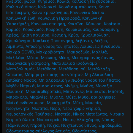
κλειστοί χώροι
,
Κνησμός
,
Κοιλιά
,
Κοιλιακή Παχυσαρκία
,
Κοιλιακό Λίπος
,
Κοιλιακοί
,
Κοινά συμπτώματα
,
Κοινό
διάστρεμμα
,
Κοινό κρυολόγημα
,
Κοινωνικά δίκτυα
,
Κοινωνική ζωή
,
Κοινωνική Προσφορά
,
Κοινωνική
Υποστήριξη
,
Κοινωνικοποίηση
,
Κοκαϊνη
,
Κόπωση
,
Κορίτσια
,
Κορμός
,
Κορωνοϊός
,
Κούραση
,
Κουρκουμάς
,
Κουρκουμίνη
,
Κρέας
,
Κρίση πανικού
,
Κριτική
,
Κρύο
,
Κρυολιπόλυση
,
Κρυολόγημα
,
Κυκλική Προπόνηση
,
Λεβάντα
,
Λέιζερ
,
Λίμπιντο
,
Λιπώδης νόσος του ήπατος
,
Λοιμώξεις πνεύμονα
,
Μακρά COVID
,
Μακροβιότητα
,
Μακροζωία
,
Μαλλιά
,
Μαξιλάρι
,
Μάτια
,
Μείωση
,
Μέση
,
Μεσημεριανός ύπνος
,
Μεσογειακή διατροφή
,
Μεταβολικά ισοδύναμα
,
Μεταβολισμός
,
Μετάδοση
,
Μετάδοση ιού
,
Μετάλλαξη
Omicron
,
Μέτρηση οστικής πυκνότητας
,
Μη Αλκοολική
Λιπώδης Νόσος
,
Μη αλκοολική λιπώδης νόσου του ήπατος
,
Μηδέν Νιτρικά
,
Μικρο-στρες
,
Μνήμη
,
Μνήνη
,
Μοναξιά
,
Μουσική
,
Μουσικοθεραπεία
,
Μπανάνες
,
Μπισκότα
,
Μπότοξ
,
Μπρόκολο
,
Μυαλγίες
,
Μυαλό
,
Μύες
,
Μύθοι και αλήθειες
,
Μυϊκή ενδυνάμωση
,
Μυική μάζα
,
Μύτη
,
Μυωπία
,
Νεογέννητα
,
Νεότητα
,
Νερό
,
Νερό χωρίς νιτρικά
,
Νευρολογικές Παθήσεις
,
Νηστεία
,
Νίκος Μεταξωτός
,
Νιτρικά
,
Νιτρικά άλατα
,
Νοσοκομείο
,
Νόσος Αλτσχάιμερ
,
Νόσος
Πάρκινσον
,
Ντροπή
,
Νύχια
,
Νυχτερινός ύπνος
,
Ξηροδερμία
,
Οδοντιατρικός σύλλογος Αττικής
,
Οδοντίατρος
,