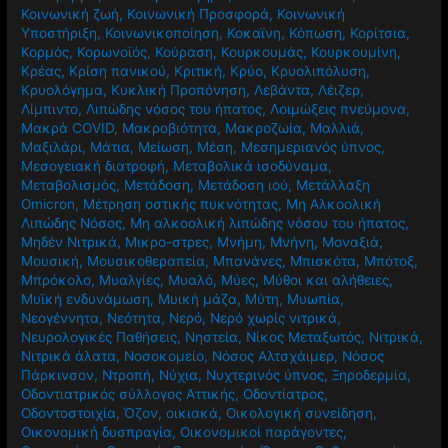
Κοινωνική ζωή
,
Κοινωνική Προσφορά
,
Κοινωνική
Υποστήριξη
,
Κοινωνικοποίηση
,
Κοκαϊνη
,
Κόπωση
,
Κορίτσια
,
Κορμός
,
Κορωνοϊός
,
Κούραση
,
Κουρκουμάς
,
Κουρκουμίνη
,
Κρέας
,
Κρίση πανικού
,
Κριτική
,
Κρύο
,
Κρυολιπόλυση
,
Κρυολόγημα
,
Κυκλική Προπόνηση
,
Λεβάντα
,
Λέιζερ
,
Λίμπιντο
,
Λιπώδης νόσος του ήπατος
,
Λοιμώξεις πνεύμονα
,
Μακρά COVID
,
Μακροβιότητα
,
Μακροζωία
,
Μαλλιά
,
Μαξιλάρι
,
Μάτια
,
Μείωση
,
Μέση
,
Μεσημεριανός ύπνος
,
Μεσογειακή διατροφή
,
Μεταβολικά ισοδύναμα
,
Μεταβολισμός
,
Μετάδοση
,
Μετάδοση ιού
,
Μετάλλαξη
Omicron
,
Μέτρηση οστικής πυκνότητας
,
Μη Αλκοολική
Λιπώδης Νόσος
,
Μη αλκοολική λιπώδης νόσου του ήπατος
,
Μηδέν Νιτρικά
,
Μικρο-στρες
,
Μνήμη
,
Μνήνη
,
Μοναξιά
,
Μουσική
,
Μουσικοθεραπεία
,
Μπανάνες
,
Μπισκότα
,
Μπότοξ
,
Μπρόκολο
,
Μυαλγίες
,
Μυαλό
,
Μύες
,
Μύθοι και αλήθειες
,
Μυϊκή ενδυνάμωση
,
Μυική μάζα
,
Μύτη
,
Μυωπία
,
Νεογέννητα
,
Νεότητα
,
Νερό
,
Νερό χωρίς νιτρικά
,
Νευρολογικές Παθήσεις
,
Νηστεία
,
Νίκος Μεταξωτός
,
Νιτρικά
,
Νιτρικά άλατα
,
Νοσοκομείο
,
Νόσος Αλτσχάιμερ
,
Νόσος
Πάρκινσον
,
Ντροπή
,
Νύχια
,
Νυχτερινός ύπνος
,
Ξηροδερμία
,
Οδοντιατρικός σύλλογος Αττικής
,
Οδοντίατρος
,
Οδοντοστοιχία
,
Όζον
,
οικιακά
,
Οικολογική συνείδηση
,
Οικονομική δυσπραγία
,
Οικονομικοί παράγοντες
,