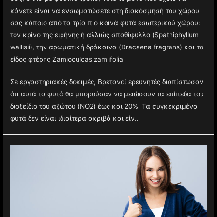
κάνετε είναι να ενσωματώσετε στη διακόσμησή του χώρου
σας κάποιο από τα τρία πιο κοινά φυτά εσωτερικού χώρου:
τον κρίνο της ειρήνης ή αλλιώς σπαθίφυλλο (Spathiphyllum
wallisii), την αρωματική δράκαινα (Dracaena fragrans) και το
είδος φτέρης Zamioculcas zamiifolia.
Σε εργαστηριακές δοκιμές, Βρετανοί ερευνητές διαπίστωσαν
ότι αυτά τα φυτά θα μπορούσαν να μειώσουν τα επίπεδα του
διοξείδιο του αζώτου (NO2) έως και 20%. Τα συγκεκριμένα
φυτά δεν είναι ιδιαίτερα ακριβά και είν..