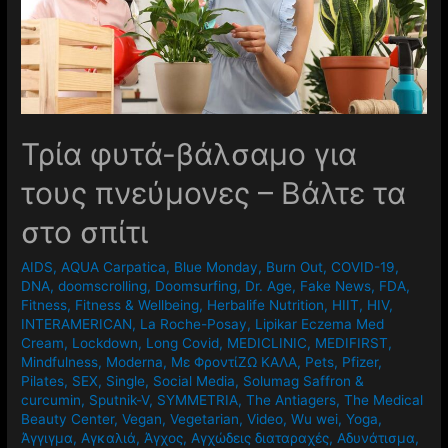
Τρία φυτά-βάλσαμο για
τους πνεύμονες – Βάλτε τα
στο σπίτι
AIDS
,
AQUA Carpatica
,
Blue Monday
,
Burn Out
,
COVID-19
,
DNA
,
doomscrolling
,
Doomsurfing
,
Dr. Age
,
Fake News
,
FDA
,
Fitness
,
Fitness & Wellbeing
,
Herbalife Nutrition
,
HIIT
,
HIV
,
INTERAMERICAN
,
La Roche-Posay
,
Lipikar Eczema Med
Cream
,
Lockdown
,
Long Covid
,
MEDICLINIC
,
MEDIFIRST
,
Mindfulness
,
Moderna
,
Mε ΦροντίΖΩ ΚΑΛΑ
,
Pets
,
Pfizer
,
Pilates
,
SEX
,
Single
,
Social Media
,
Solumag Saffron &
curcumin
,
Sputnik-V
,
SYMMETRIA
,
The Antiagers
,
The Medical
Beauty Center
,
Vegan
,
Vegetarian
,
Video
,
Wu wei
,
Yoga
,
Άγγιγμα
,
Αγκαλιά
,
Άγχος
,
Αγχώδεις διαταραχές
,
Αδυνάτισμα
,