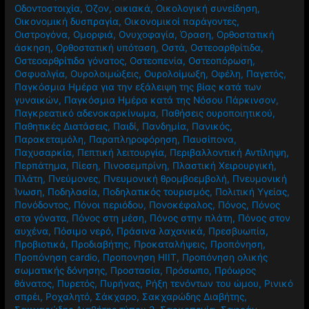
Οδοντοστοιχία
,
Όζον
,
οικιακά
,
Οικολογική συνείδηση
,
Οικονομική δυσπραγία
,
Οικονομικοί παράγοντες
,
Οιστρογόνα
,
Ομορφιά
,
Ονυχοφαγία
,
Όραση
,
Ορθοστατική
άσκηση
,
Ορθοστατική υπόταση
,
Οστά
,
Οστεοαρθρίτιδα
,
Οστεοαρθρίτιδα γόνατος
,
Οστεοπενία
,
Οστεοπόρωση
,
Οσφυαλγία
,
Ουρολοιμώξεις
,
Ουρολοίμωξη
,
Οφέλη
,
Παγετός
,
Παγκόσμια Ημέρα για την εξάλειψη της βίας κατά των
γυναικών
,
Παγκόσμια Ημέρα κατά της Νόσου Πάρκινσον
,
Παγκρεατικό αδενοκαρκίνωμα
,
Παθήσεις ουροποιητικού
,
Παθητικές Διατάσεις
,
Παιδί
,
Πανδημία
,
Πανικός
,
Παρακεταμόλη
,
Παραπληροφόρηση
,
Παυσίπονα
,
Παχυσαρκία
,
Πεπτική λειτουργία
,
Περιβαλλοντική Αντίληψη
,
Περπάτημα
,
Πίεση
,
Πινοσεμπρίνη
,
Πλαστική Χειρουργική
,
Πλάτη
,
Πνεύμονες
,
Πνευμονική θρομβοεμβολή
,
Πνευμονική
Ίνωση
,
Ποδηλασία
,
Ποδηλατικός τουρισμός
,
Πολιτική Υγείας
,
Πονόδοντος
,
Πόνοι περιόδου
,
Πονοκέφαλος
,
Πόνος
,
Πόνος
στα γόνατα
,
Πόνος στη μέση
,
Πόνος στην πλάτη
,
Πόνος στον
αυχένα
,
Πόσιμο νερό
,
Πράσινα λαχανικά
,
Πρεσβυωπία
,
Προβιοτικά
,
Προδιαβήτης
,
Προκαταλήψεις
,
Προπόνηση
,
Προπόνηση cardio
,
Προπονηση HIIT
,
Προπόνηση ολικής
σωματικής δόνησης
,
Προστασία
,
Πρόσωπο
,
Πρόωρος
θάνατος
,
Πυρετός
,
Πυρήνας
,
Ρήξη τενόντων του ώμου
,
Ρινικό
σπρέι
,
Ροχαλητό
,
Σάκχαρο
,
Σακχαρώδης Διαβήτης
,