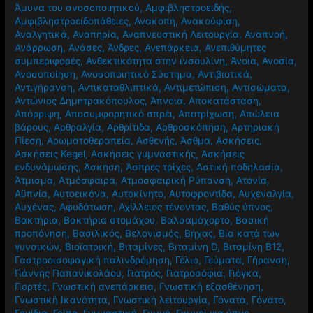
Άμυνα του ανοσοποιητικού
,
Αμφιβληστροειδής
,
Αμφιβληστροειδοπάθειες
,
Ανακοπή
,
Ανακούφιση
,
Αναλγητικά
,
Αναπηρία
,
Αναπνευστική Λειτουργία
,
Αναπνοή
,
Ανάρρωση
,
Ανάσες
,
Άνδρες
,
Ανεπάρκεια
,
Ανεπιθύμητες
συμπεριφορές
,
Ανθεκτικότητα στην ινσουλίνη
,
Άνοια
,
Ανοσία
,
Ανοσοποίηση
,
Ανοσοποιητικό Σύστημα
,
Αντιβιοτικά
,
Αντιγήρανση
,
Αντικαταθλιπτικά
,
Αντιμετώπιση
,
Αντισώματα
,
Αντώνιος Δημητρακόπουλος
,
Άπνοια
,
Αποκατάσταση
,
Απόρριψη
,
Αποσυμφορητικό σπρέι
,
Αποτρίχωση
,
Απώλεια
βάρους
,
Αρθραλγία
,
Αρθρίτιδα
,
Αρθροσκόπηση
,
Αρτηριακή
Πίεση
,
Αρωματοθεραπεία
,
Ασθενής
,
Άσθμα
,
Ασκήσεις
,
Ασκήσεις Kegel
,
Ασκήσεις γυμναστικής
,
Ασκήσεις
ενδυνάμωσης
,
Άσκηση
,
Άσπρες τρίχες
,
Αστική ποδηλασία
,
Άτμισμα
,
Ατμόσφαιρα
,
Ατμοσφαιρική Ρύπανση
,
Ατονία
,
Αϋπνία
,
Αυτοεικόνα
,
Αυτοκίνητο
,
Αυτοφροντίδα
,
Αυχεναλγία
,
Αυχένας
,
Αφυδάτωση
,
Αχίλλειος τένοντας
,
Βαθύς ύπνος
,
Βακτήρια
,
Βακτήρια στομάχου
,
Βαλσαμόχορτο
,
Βασική
προπόνηση
,
Βασιλικός
,
Βελονισμός
,
Βήχας
,
Βία κατά των
γυναικών
,
Βιοϊατρική
,
Βιταμίνες
,
Βιταμίνη D
,
Βιταμίνη Β12
,
Γαστροοισοφαγική παλινδρόμηση
,
Γέλιο
,
Γεύματα
,
Γήρανση
,
Γιάννης Παπανικολάου
,
Γιατρός
,
Γιατροσόφια
,
Γιόγκα
,
Γιορτές
,
Γνωστική ανεπάρκεια
,
Γνωστική εξασθένηση
,
Γνωστική Ικανότητα
,
Γνωστική λειτουργία
,
Γόνατα
,
Γόνατο
,
Γονίδια
,
Γρίπη
,
Γυμναστική
,
Γυμνό
,
Γυμνοί για ύπνο
,