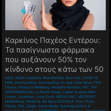
Καρκίνος Παχέος Εντέρου:
Τα πασίγνωστα φάρμακα
που αυξάνουν 50% τον
κίνδυνο στους κάτω των 50
AIDS
,
AQUA Carpatica
,
Blue Monday
,
Burn Out
,
COVID-19
,
DNA
,
doomscrolling
,
Doomsurfing
,
Dr. Age
,
Fake News
,
FDA
,
Fitness
,
Fitness & Wellbeing
,
Herbalife Nutrition
,
HIIT
,
HIV
,
INTERAMERICAN
,
La Roche-Posay
,
Lipikar Eczema Med
Cream
,
Lockdown
,
Long Covid
,
MEDICLINIC
,
MEDIFIRST
,
Mindfulness
,
Moderna
,
Mε ΦροντίΖΩ ΚΑΛΑ
,
Pets
,
Pfizer
,
Pilates
,
SEX
,
Single
,
Social Media
,
Solumag Saffron &
curcumin
,
Sputnik-V
,
SYMMETRIA
,
The Antiagers
,
The Medical