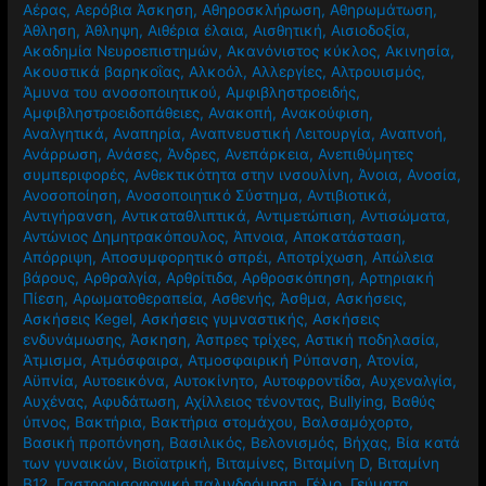
Αέρας
,
Αερόβια Άσκηση
,
Αθηροσκλήρωση
,
Αθηρωμάτωση
,
Άθληση
,
Άθληψη
,
Αιθέρια έλαια
,
Αισθητική
,
Αισιοδοξία
,
Ακαδημία Νευροεπιστημών
,
Ακανόνιστος κύκλος
,
Ακινησία
,
Ακουστικά βαρηκοΐας
,
Αλκοόλ
,
Αλλεργίες
,
Αλτρουισμός
,
Άμυνα του ανοσοποιητικού
,
Αμφιβληστροειδής
,
Αμφιβληστροειδοπάθειες
,
Ανακοπή
,
Ανακούφιση
,
Αναλγητικά
,
Αναπηρία
,
Αναπνευστική Λειτουργία
,
Αναπνοή
,
Ανάρρωση
,
Ανάσες
,
Άνδρες
,
Ανεπάρκεια
,
Ανεπιθύμητες
συμπεριφορές
,
Ανθεκτικότητα στην ινσουλίνη
,
Άνοια
,
Ανοσία
,
Ανοσοποίηση
,
Ανοσοποιητικό Σύστημα
,
Αντιβιοτικά
,
Αντιγήρανση
,
Αντικαταθλιπτικά
,
Αντιμετώπιση
,
Αντισώματα
,
Αντώνιος Δημητρακόπουλος
,
Άπνοια
,
Αποκατάσταση
,
Απόρριψη
,
Αποσυμφορητικό σπρέι
,
Αποτρίχωση
,
Απώλεια
βάρους
,
Αρθραλγία
,
Αρθρίτιδα
,
Αρθροσκόπηση
,
Αρτηριακή
Πίεση
,
Αρωματοθεραπεία
,
Ασθενής
,
Άσθμα
,
Ασκήσεις
,
Ασκήσεις Kegel
,
Ασκήσεις γυμναστικής
,
Ασκήσεις
ενδυνάμωσης
,
Άσκηση
,
Άσπρες τρίχες
,
Αστική ποδηλασία
,
Άτμισμα
,
Ατμόσφαιρα
,
Ατμοσφαιρική Ρύπανση
,
Ατονία
,
Αϋπνία
,
Αυτοεικόνα
,
Αυτοκίνητο
,
Αυτοφροντίδα
,
Αυχεναλγία
,
Αυχένας
,
Αφυδάτωση
,
Αχίλλειος τένοντας
,
Βullying
,
Βαθύς
ύπνος
,
Βακτήρια
,
Βακτήρια στομάχου
,
Βαλσαμόχορτο
,
Βασική προπόνηση
,
Βασιλικός
,
Βελονισμός
,
Βήχας
,
Βία κατά
των γυναικών
,
Βιοϊατρική
,
Βιταμίνες
,
Βιταμίνη D
,
Βιταμίνη
Β12
,
Γαστροοισοφαγική παλινδρόμηση
,
Γέλιο
,
Γεύματα
,