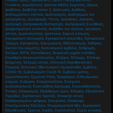
Γυναίκες
,
Δαμάσκηνα
,
Δείκτης Μάζας Σώματος
,
Δέρμα
,
Διαβήτης
,
Διαβήτης τύπου 2
,
Διάγνωση
,
Διάθεση
,
Διαλειμματική νηστεία
,
Διαλογισμός
,
Διάστρεμμα του
αστραγάλου
,
Διαταραχές Ύπνου
,
Διατάσεις
,
Διάταση
,
Διατροφή
,
Διατροφικές διαταραχές
,
Διατροφικές Συνήθειες
,
Διαφραγματική αναπνοή
,
Διοξείδιο του αζώτου
,
Δονήσεις
,
Δόντια
,
Δυσκοιλιότητα
,
Δύσπνοια
,
Εαρινή κόπωση
,
Εγκεφαλική λειτουργία
,
Εγκεφαλικό επεισόδιο
,
Εγκεφαλικό
Τραύμα
,
Εγκέφαλος
,
Εγκυμοσύνη
,
Εθελοντισμός
,
Ειδήσεις
,
Εικόνα του σώματος
,
Εισπνεόμενο εμβόλιο
,
Εκδρομές
,
Έκζεμα
,
ΕΚΠΑ
,
Εκπαίδευση
,
Εκφύλιση ωχράς κηλίδας
,
Ελευθερία Αναγνωστοπούλου
,
Ελιξίριο
,
Έλλειψη
,
Έλλειψη
βιταμίνης
,
Έλλειψη ύπνου
,
Ελληνική Ιατροδικαστική
Εταιρεία
,
Ελληνική Οδοντιατρική Ομοσπονδία
,
Εμβόλια
COVID-19
,
Εμβολιασμός Covid-19
,
Εμβόλιο γρίπης
,
Εμμηνόπαυση
,
Έμμηνος Ρύση
,
Έμφραγμα
,
Ενδυνάμωση
κορμού
,
Ενέργεια
,
Ενεργητικότητα
,
Ενίσχυση
ανοσοποητικού
,
Ενσυνείδητη Διατροφή
,
Ενσυνειδητότητα
,
Έντερο
,
Εξαερισμός
,
Εξάρθρημα ώμου
,
Εξάψεις
,
Εξεταστική
Περίοδος
,
Εορταστικό Τραπέζι
,
Επαρκής ύπνος
,
Επεξεργασμένα τρόφιμα
,
Επικρίσεις
,
Επίσκεψη
,
Επιστημονικές Εξελίξεις
,
Επιχειρηματικά Νέα
,
Εργασιακή
Εξουθένωση
,
Έρευνα
,
Ευεξία
,
Ευκάλυπτος
,
Εύρος κίνησης
,