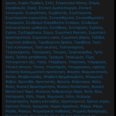
ήρωες
,
Σοφία Περδίκη
,
Σπίτι
,
Στεφανιαία Νόσος
,
Στόμα
,
Στραβισμός
,
Στρες
,
Στυτική Δυσλειτουργία
,
Στυτική
λειτουργία
,
Συγκράτηση
,
Συμβουλές
,
Συμπτώματα
,
Συμπτώματα κορωνοϊού
,
Συναισθήματα
,
Συναισθηματική
υπερφαγία
,
Σύνδρομο Ευερέθιστου Εντέρου
,
Σύνδρομο
πολυκυστικών ωοθηκών
,
Συνήθειες
,
Συντήρηση
,
Σχέσεις
,
Σχέση
,
Σχιζοφρένεια
,
Σώμα
,
Σωματική Άσκηση
,
Σωματική
δραστηριότητα
,
Σωματική υγεία
,
Σωματικό βάρος
,
Ταξίδια
,
Ταχύτητα βάδισης
,
Τερηδογόνος δράση
,
Τερηδόνα
,
Τεστ
,
Τεστ κοπώσεως
,
Τεστ σκάλας
,
Τεστοστερόνη
,
Τετρακέφαλοι
,
Τηλεόραση
,
Τόνωση
,
Τριγλυκερίδια
,
Τρίτη
δόση
,
Τρόποι μετάδοσης
,
Τρόφιμα
,
Τσακωμός
,
Τύχη
,
Υαλουρονικό οξύ
,
Υγεία
,
Υπέρβαροι
,
Υπέρταση
,
Υπερφαγία
,
Υπνική άπνοια
,
Ύπνος
,
Υποστήριξη
,
Υποχρεώσεις
,
υψηλής
έντασης διαλειμματική προπόνηση
,
Φαγητό
,
Φαρμακοποιός
,
Φιλίες
,
Φλαβονοειδές
,
Φλεβική θρομβοεμβολή
,
Φλεγμονή
,
Φόβος
,
Φροντίδα
,
Φροντιστής
,
Φρούτα
,
Φτέρνισμα
,
Φύλο
,
Φύση
,
Φυσική δραστηριότητα
,
Φυσική Κατάσταση
,
Φυσικό
Μεταλλικό Νερό
,
Φυσικώς Ανθρακούχο Νερό
,
Φυτό
,
Φως
,
Χαλάρωση
,
Χάπι
,
Χαρά
,
Χειμώνας
,
Χιόνι
,
Χιούμορ
,
Χοληστερόλη
,
Χρήση κάνναβης
,
Χριστούγεννα
,
Χρόνιο στρες
,
Χρόνιος Πόνος
,
Χρώματα
,
Χώροι πρασίνου
,
Ψάρια
,
Ψέμα
,
Ψεύδη
,
Ψήσιμο
,
Ψυχιατρικές παθήσεις
,
Ψυχικές διαταραχές
,
Ψυχική Υγεία
,
Ψυχολογία
,
Ώμοι
,
Ώμος
/ Από
Hours.gr