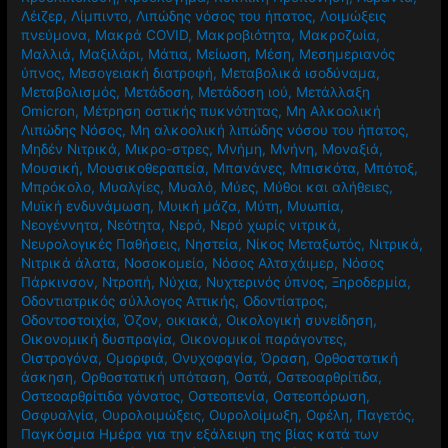
Λέιζερ
,
Λίμπιντο
,
Λιπώδης νόσος του ήπατος
,
Λοιμώξεις
πνεύμονα
,
Μακρά COVID
,
Μακροβιότητα
,
Μακροζωία
,
Μαλλιά
,
Μαξιλάρι
,
Μάτια
,
Μείωση
,
Μέση
,
Μεσημεριανός
ύπνος
,
Μεσογειακή διατροφή
,
Μεταβολικά ισοδύναμα
,
Μεταβολισμός
,
Μετάδοση
,
Μετάδοση ιού
,
Μετάλλαξη
Omicron
,
Μέτρηση οστικής πυκνότητας
,
Μη Αλκοολική
Λιπώδης Νόσος
,
Μη αλκοολική λιπώδης νόσου του ήπατος
,
Μηδέν Νιτρικά
,
Μικρο-στρες
,
Μνήμη
,
Μνήνη
,
Μοναξιά
,
Μουσική
,
Μουσικοθεραπεία
,
Μπανάνες
,
Μπισκότα
,
Μπότοξ
,
Μπρόκολο
,
Μυαλγίες
,
Μυαλό
,
Μύες
,
Μύθοι και αλήθειες
,
Μυϊκή ενδυνάμωση
,
Μυική μάζα
,
Μύτη
,
Μυωπία
,
Νεογέννητα
,
Νεότητα
,
Νερό
,
Νερό χωρίς νιτρικά
,
Νευρολογικές Παθήσεις
,
Νηστεία
,
Νίκος Μεταξωτός
,
Νιτρικά
,
Νιτρικά άλατα
,
Νοσοκομείο
,
Νόσος Αλτσχάιμερ
,
Νόσος
Πάρκινσον
,
Ντροπή
,
Νύχια
,
Νυχτερινός ύπνος
,
Ξηροδερμία
,
Οδοντιατρικός σύλλογος Αττικής
,
Οδοντίατρος
,
Οδοντοστοιχία
,
Όζον
,
οικιακά
,
Οικολογική συνείδηση
,
Οικονομική δυσπραγία
,
Οικονομικοί παράγοντες
,
Οιστρογόνα
,
Ομορφιά
,
Ονυχοφαγία
,
Όραση
,
Ορθοστατική
άσκηση
,
Ορθοστατική υπόταση
,
Οστά
,
Οστεοαρθρίτιδα
,
Οστεοαρθρίτιδα γόνατος
,
Οστεοπενία
,
Οστεοπόρωση
,
Οσφυαλγία
,
Ουρολοιμώξεις
,
Ουρολοίμωξη
,
Οφέλη
,
Παγετός
,
Παγκόσμια Ημέρα για την εξάλειψη της βίας κατά των