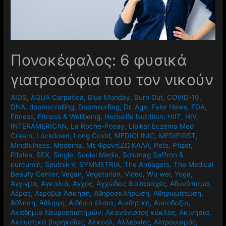
Πονοκέφαλος: 6 φυσικά
γιατροσόφια που τον νικούν
AIDS
,
AQUA Carpatica
,
Blue Monday
,
Burn Out
,
COVID-19
,
DNA
,
doomscrolling
,
Doomsurfing
,
Dr. Age
,
Fake News
,
FDA
,
Fitness
,
Fitness & Wellbeing
,
Herbalife Nutrition
,
HIIT
,
HIV
,
INTERAMERICAN
,
La Roche-Posay
,
Lipikar Eczema Med
Cream
,
Lockdown
,
Long Covid
,
MEDICLINIC
,
MEDIFIRST
,
Mindfulness
,
Moderna
,
Mε ΦροντίΖΩ ΚΑΛΑ
,
Pets
,
Pfizer
,
Pilates
,
SEX
,
Single
,
Social Media
,
Solumag Saffron &
curcumin
,
Sputnik-V
,
SYMMETRIA
,
The Antiagers
,
The Medical
Beauty Center
,
Vegan
,
Vegetarian
,
Video
,
Wu wei
,
Yoga
,
Άγγιγμα
,
Αγκαλιά
,
Άγχος
,
Αγχώδεις διαταραχές
,
Αδυνάτισμα
,
Αέρας
,
Αερόβια Άσκηση
,
Αθηροσκλήρωση
,
Αθηρωμάτωση
,
Άθληση
,
Άθληψη
,
Αιθέρια έλαια
,
Αισθητική
,
Αισιοδοξία
,
Ακαδημία Νευροεπιστημών
,
Ακανόνιστος κύκλος
,
Ακινησία
,
Ακουστικά βαρηκοΐας
,
Αλκοόλ
,
Αλλεργίες
,
Αλτρουισμός
,