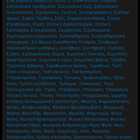
Σακχαρώδης Διαβήτης τύπου 2
,
Σαρκοπενία
,
Σαφράν
,
Σεξουαλικά προβήματα
,
Σεξουαλική ζωή
,
Σεξουαλική
Ικανοποίηση
,
Σημειώσεις
,
Σκύλος
,
Σουλφοραφάνη
,
Σούπερ
ήρωες
,
Σοφία Περδίκη
,
Σπίτι
,
Στεφανιαία Νόσος
,
Στόμα
,
Στραβισμός
,
Στρες
,
Στυτική Δυσλειτουργία
,
Στυτική
λειτουργία
,
Συγκράτηση
,
Συμβουλές
,
Συμπτώματα
,
Συμπτώματα κορωνοϊού
,
Συναισθήματα
,
Συναισθηματική
υπερφαγία
,
Σύνδρομο Ευερέθιστου Εντέρου
,
Σύνδρομο
πολυκυστικών ωοθηκών
,
Συνήθειες
,
Συντήρηση
,
Σχέσεις
,
Σχέση
,
Σχιζοφρένεια
,
Σώμα
,
Σωματική Άσκηση
,
Σωματική
δραστηριότητα
,
Σωματική υγεία
,
Σωματικό βάρος
,
Ταξίδια
,
Ταχύτητα βάδισης
,
Τερηδογόνος δράση
,
Τερηδόνα
,
Τεστ
,
Τεστ κοπώσεως
,
Τεστ σκάλας
,
Τεστοστερόνη
,
Τετρακέφαλοι
,
Τηλεόραση
,
Τόνωση
,
Τριγλυκερίδια
,
Τρίτη
δόση
,
Τρόποι μετάδοσης
,
Τρόφιμα
,
Τσακωμός
,
Τύχη
,
Υαλουρονικό οξύ
,
Υγεία
,
Υπέρβαροι
,
Υπέρταση
,
Υπερφαγία
,
Υπνική άπνοια
,
Ύπνος
,
Υποστήριξη
,
Υποχρεώσεις
,
υψηλής
έντασης διαλειμματική προπόνηση
,
Φαγητό
,
Φαρμακοποιός
,
Φιλίες
,
Φλαβονοειδές
,
Φλεβική θρομβοεμβολή
,
Φλεγμονή
,
Φόβος
,
Φροντίδα
,
Φροντιστής
,
Φρούτα
,
Φτέρνισμα
,
Φύλο
,
Φύση
,
Φυσική δραστηριότητα
,
Φυσική Κατάσταση
,
Φυσικό
Μεταλλικό Νερό
,
Φυσικώς Ανθρακούχο Νερό
,
Φυτό
,
Φως
,
Χαλάρωση
,
Χάπι
,
Χαρά
,
Χειμώνας
,
Χιόνι
,
Χιούμορ
,
Χοληστερόλη
,
Χρήση κάνναβης
,
Χριστούγεννα
,
Χρόνιο στρες
,