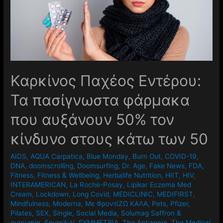
Καρκίνος Παχέος Εντέρου:
Τα πασίγνωστα φάρμακα
που αυξάνουν 50% τον
κίνδυνο στους κάτω των 50
AIDS
,
AQUA Carpatica
,
Blue Monday
,
Burn Out
,
COVID-19
,
DNA
,
doomscrolling
,
Doomsurfing
,
Dr. Age
,
Fake News
,
FDA
,
Fitness
,
Fitness & Wellbeing
,
Herbalife Nutrition
,
HIIT
,
HIV
,
INTERAMERICAN
,
La Roche-Posay
,
Lipikar Eczema Med
Cream
,
Lockdown
,
Long Covid
,
MEDICLINIC
,
MEDIFIRST
,
Mindfulness
,
Moderna
,
Mε ΦροντίΖΩ ΚΑΛΑ
,
Pets
,
Pfizer
,
Pilates
,
SEX
,
Single
,
Social Media
,
Solumag Saffron &
curcumin
,
Sputnik-V
,
SYMMETRIA
,
The Antiagers
,
The Medical