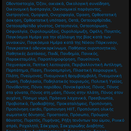
Οδοντοστοιχία
,
Όζον
,
οικιακά
,
Οικολογική συνείδηση
,
Οικονομική δυσπραγία
,
Οικονομικοί παράγοντες
,
Οιστρογόνα
,
Ομορφιά
,
Ονυχοφαγία
,
Όραση
,
Ορθοστατική
άσκηση
,
Ορθοστατική υπόταση
,
Οστά
,
Οστεοαρθρίτιδα
,
Οστεοαρθρίτιδα γόνατος
,
Οστεοπενία
,
Οστεοπόρωση
,
Οσφυαλγία
,
Ουρολοιμώξεις
,
Ουρολοίμωξη
,
Οφέλη
,
Παγετός
,
Παγκόσμια Ημέρα για την εξάλειψη της βίας κατά των
γυναικών
,
Παγκόσμια Ημέρα κατά της Νόσου Πάρκινσον
,
Παγκρεατικό αδενοκαρκίνωμα
,
Παθήσεις ουροποιητικού
,
Παθητικές Διατάσεις
,
Παιδί
,
Πανδημία
,
Πανικός
,
Παρακεταμόλη
,
Παραπληροφόρηση
,
Παυσίπονα
,
Παχυσαρκία
,
Πεπτική λειτουργία
,
Περιβαλλοντική Αντίληψη
,
Περπάτημα
,
Πίεση
,
Πινοσεμπρίνη
,
Πλαστική Χειρουργική
,
Πλάτη
,
Πνεύμονες
,
Πνευμονική θρομβοεμβολή
,
Πνευμονική
Ίνωση
,
Ποδηλασία
,
Ποδηλατικός τουρισμός
,
Πολιτική Υγείας
,
Πονόδοντος
,
Πόνοι περιόδου
,
Πονοκέφαλος
,
Πόνος
,
Πόνος
στα γόνατα
,
Πόνος στη μέση
,
Πόνος στην πλάτη
,
Πόνος στον
αυχένα
,
Πόσιμο νερό
,
Πράσινα λαχανικά
,
Πρεσβυωπία
,
Προβιοτικά
,
Προδιαβήτης
,
Προκαταλήψεις
,
Προπόνηση
,
Προπόνηση cardio
,
Προπονηση HIIT
,
Προπόνηση ολικής
σωματικής δόνησης
,
Προστασία
,
Πρόσωπο
,
Πρόωρος
θάνατος
,
Πυρετός
,
Πυρήνας
,
Ρήξη τενόντων του ώμου
,
Ρινικό
σπρέι
,
Ροχαλητό
,
Σάκχαρο
,
Σακχαρώδης Διαβήτης
,