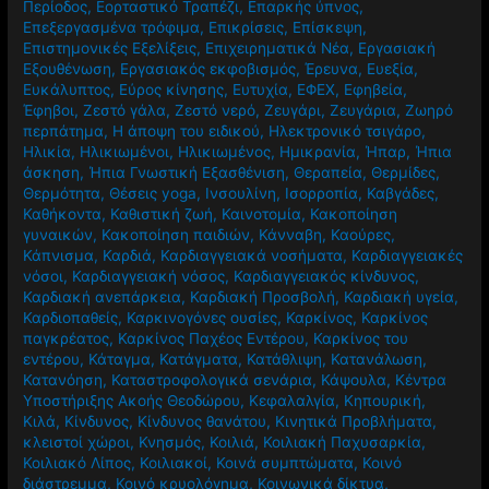
Περίοδος
,
Εορταστικό Τραπέζι
,
Επαρκής ύπνος
,
Επεξεργασμένα τρόφιμα
,
Επικρίσεις
,
Επίσκεψη
,
Επιστημονικές Εξελίξεις
,
Επιχειρηματικά Νέα
,
Εργασιακή
Εξουθένωση
,
Εργασιακός εκφοβισμός
,
Έρευνα
,
Ευεξία
,
Ευκάλυπτος
,
Εύρος κίνησης
,
Ευτυχία
,
ΕΦΕΧ
,
Εφηβεία
,
Έφηβοι
,
Ζεστό γάλα
,
Ζεστό νερό
,
Ζευγάρι
,
Ζευγάρια
,
Ζωηρό
περπάτημα
,
Η άποψη του ειδικού
,
Ηλεκτρονικό τσιγάρο
,
Ηλικία
,
Ηλικιωμένοι
,
Ηλικιωμένος
,
Ημικρανία
,
Ήπαρ
,
Ήπια
άσκηση
,
Ήπια Γνωστική Εξασθένιση
,
Θεραπεία
,
Θερμίδες
,
Θερμότητα
,
Θέσεις yoga
,
Ινσουλίνη
,
Ισορροπία
,
Καβγάδες
,
Καθήκοντα
,
Καθιστική ζωή
,
Καινοτομία
,
Κακοποίηση
γυναικών
,
Κακοποίηση παιδιών
,
Κάνναβη
,
Καούρες
,
Κάπνισμα
,
Καρδιά
,
Καρδιαγγειακά νοσήματα
,
Καρδιαγγειακές
νόσοι
,
Καρδιαγγειακή νόσος
,
Καρδιαγγειακός κίνδυνος
,
Καρδιακή ανεπάρκεια
,
Καρδιακή Προσβολή
,
Καρδιακή υγεία
,
Καρδιοπαθείς
,
Καρκινογόνες ουσίες
,
Καρκίνος
,
Καρκίνος
παγκρέατος
,
Καρκίνος Παχέος Εντέρου
,
Καρκίνος του
εντέρου
,
Κάταγμα
,
Κατάγματα
,
Κατάθλιψη
,
Κατανάλωση
,
Κατανόηση
,
Καταστροφολογικά σενάρια
,
Κάψουλα
,
Κέντρα
Υποστήριξης Ακοής Θεοδώρου
,
Κεφαλαλγία
,
Κηπουρική
,
Κιλά
,
Κίνδυνος
,
Κίνδυνος θανάτου
,
Κινητικά Προβλήματα
,
κλειστοί χώροι
,
Κνησμός
,
Κοιλιά
,
Κοιλιακή Παχυσαρκία
,
Κοιλιακό Λίπος
,
Κοιλιακοί
,
Κοινά συμπτώματα
,
Κοινό
διάστρεμμα
,
Κοινό κρυολόγημα
,
Κοινωνικά δίκτυα
,