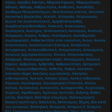
Αέρας
,
Αερόβια Άσκηση
,
Αθηροσκλήρωση
,
Αθηρωμάτωση
,
Άθληση
,
Άθληψη
,
Αιθέρια έλαια
,
Αισθητική
,
Αισιοδοξία
,
Ακαδημία Νευροεπιστημών
,
Ακανόνιστος κύκλος
,
Ακινησία
,
Ακουστικά βαρηκοΐας
,
Αλκοόλ
,
Αλλεργίες
,
Αλτρουισμός
,
Άμυνα του ανοσοποιητικού
,
Αμφιβληστροειδής
,
Αμφιβληστροειδοπάθειες
,
Ανακοπή
,
Ανακούφιση
,
Αναλγητικά
,
Αναπηρία
,
Αναπνευστική Λειτουργία
,
Αναπνοή
,
Ανάρρωση
,
Ανάσες
,
Άνδρες
,
Ανεπάρκεια
,
Ανεπιθύμητες
συμπεριφορές
,
Ανθεκτικότητα στην ινσουλίνη
,
Άνοια
,
Ανοσία
,
Ανοσοποίηση
,
Ανοσοποιητικό Σύστημα
,
Αντιβιοτικά
,
Αντιγήρανση
,
Αντικαταθλιπτικά
,
Αντιμετώπιση
,
Αντισώματα
,
Αντώνιος Δημητρακόπουλος
,
Άπνοια
,
Αποκατάσταση
,
Απόρριψη
,
Αποσυμφορητικό σπρέι
,
Αποτρίχωση
,
Απώλεια
βάρους
,
Αρθραλγία
,
Αρθρίτιδα
,
Αρθροσκόπηση
,
Αρτηριακή
Πίεση
,
Αρωματοθεραπεία
,
Ασθενής
,
Άσθμα
,
Ασκήσεις
,
Ασκήσεις Kegel
,
Ασκήσεις γυμναστικής
,
Ασκήσεις
ενδυνάμωσης
,
Άσκηση
,
Άσπρες τρίχες
,
Αστική ποδηλασία
,
Άτμισμα
,
Ατμόσφαιρα
,
Ατμοσφαιρική Ρύπανση
,
Ατονία
,
Αϋπνία
,
Αυτοεικόνα
,
Αυτοκίνητο
,
Αυτοφροντίδα
,
Αυχεναλγία
,
Αυχένας
,
Αφυδάτωση
,
Αχίλλειος τένοντας
,
Βullying
,
Βαθύς
ύπνος
,
Βακτήρια
,
Βακτήρια στομάχου
,
Βαλσαμόχορτο
,
Βασική προπόνηση
,
Βασιλικός
,
Βελονισμός
,
Βήχας
,
Βία κατά
των γυναικών
,
Βιοϊατρική
,
Βιταμίνες
,
Βιταμίνη D
,
Βιταμίνη
Β12
,
Γαστροοισοφαγική παλινδρόμηση
,
Γέλιο
,
Γεύματα
,