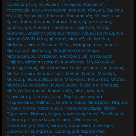
Κοινωνική ζωή
,
Κοινωνική Προσφορά
,
Κοινωνική
Υποστήριξη
,
Κοινωνικοποίηση
,
Κοκαϊνη
,
Κόπωση
,
Κορίτσια
,
Κορμός
,
Κορωνοϊός
,
Κούραση
,
Κουρκουμάς
,
Κουρκουμίνη
,
Κρέας
,
Κρίση πανικού
,
Κριτική
,
Κρύο
,
Κρυολιπόλυση
,
Κρυολόγημα
,
Κυκλική Προπόνηση
,
Λεβάντα
,
Λέιζερ
,
Λίμπιντο
,
Λιπώδης νόσος του ήπατος
,
Λοιμώξεις πνεύμονα
,
Μακρά COVID
,
Μακροβιότητα
,
Μακροζωία
,
Μαλλιά
,
Μαξιλάρι
,
Μάτια
,
Μείωση
,
Μέση
,
Μεσημεριανός ύπνος
,
Μεσογειακή διατροφή
,
Μεταβολικά ισοδύναμα
,
Μεταβολισμός
,
Μετάδοση
,
Μετάδοση ιού
,
Μετάλλαξη
Omicron
,
Μέτρηση οστικής πυκνότητας
,
Μη Αλκοολική
Λιπώδης Νόσος
,
Μη αλκοολική λιπώδης νόσου του ήπατος
,
Μηδέν Νιτρικά
,
Μικρο-στρες
,
Μνήμη
,
Μνήνη
,
Μοναξιά
,
Μουσική
,
Μουσικοθεραπεία
,
Μπανάνες
,
Μπισκότα
,
Μπότοξ
,
Μπρόκολο
,
Μυαλγίες
,
Μυαλό
,
Μύες
,
Μύθοι και αλήθειες
,
Μυϊκή ενδυνάμωση
,
Μυική μάζα
,
Μύτη
,
Μυωπία
,
Νεογέννητα
,
Νεότητα
,
Νερό
,
Νερό χωρίς νιτρικά
,
Νευρολογικές Παθήσεις
,
Νηστεία
,
Νίκος Μεταξωτός
,
Νιτρικά
,
Νιτρικά άλατα
,
Νοσοκομείο
,
Νόσος Αλτσχάιμερ
,
Νόσος
Πάρκινσον
,
Ντροπή
,
Νύχια
,
Νυχτερινός ύπνος
,
Ξηροδερμία
,
Οδοντιατρικός σύλλογος Αττικής
,
Οδοντίατρος
,
Οδοντοστοιχία
,
Όζον
,
οικιακά
,
Οικολογική συνείδηση
,
Οικονομική δυσπραγία
,
Οικονομικοί παράγοντες
,