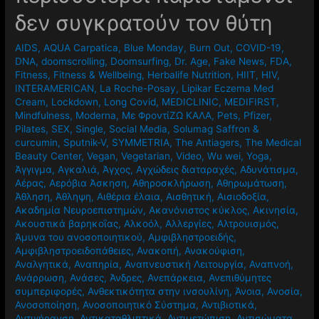
δεν συγκρατούν τον θύτη
AIDS
,
AQUA Carpatica
,
Blue Monday
,
Burn Out
,
COVID-19
,
DNA
,
doomscrolling
,
Doomsurfing
,
Dr. Age
,
Fake News
,
FDA
,
Fitness
,
Fitness & Wellbeing
,
Herbalife Nutrition
,
HIIT
,
HIV
,
INTERAMERICAN
,
La Roche-Posay
,
Lipikar Eczema Med
Cream
,
Lockdown
,
Long Covid
,
MEDICLINIC
,
MEDIFIRST
,
Mindfulness
,
Moderna
,
Mε ΦροντίΖΩ ΚΑΛΑ
,
Pets
,
Pfizer
,
Pilates
,
SEX
,
Single
,
Social Media
,
Solumag Saffron &
curcumin
,
Sputnik-V
,
SYMMETRIA
,
The Antiagers
,
The Medical
Beauty Center
,
Vegan
,
Vegetarian
,
Video
,
Wu wei
,
Yoga
,
Άγγιγμα
,
Αγκαλιά
,
Άγχος
,
Αγχώδεις διαταραχές
,
Αδυνάτισμα
,
Αέρας
,
Αερόβια Άσκηση
,
Αθηροσκλήρωση
,
Αθηρωμάτωση
,
Άθληση
,
Άθληψη
,
Αιθέρια έλαια
,
Αισθητική
,
Αισιοδοξία
,
Ακαδημία Νευροεπιστημών
,
Ακανόνιστος κύκλος
,
Ακινησία
,
Ακουστικά βαρηκοΐας
,
Αλκοόλ
,
Αλλεργίες
,
Αλτρουισμός
,
Άμυνα του ανοσοποιητικού
,
Αμφιβληστροειδής
,
Αμφιβληστροειδοπάθειες
,
Ανακοπή
,
Ανακούφιση
,
Αναλγητικά
,
Αναπηρία
,
Αναπνευστική Λειτουργία
,
Αναπνοή
,
Ανάρρωση
,
Ανάσες
,
Άνδρες
,
Ανεπάρκεια
,
Ανεπιθύμητες
συμπεριφορές
,
Ανθεκτικότητα στην ινσουλίνη
,
Άνοια
,
Ανοσία
,
Ανοσοποίηση
,
Ανοσοποιητικό Σύστημα
,
Αντιβιοτικά
,
Αντιγήρανση
,
Αντικαταθλιπτικά
,
Αντιμετώπιση
,
Αντισώματα
,