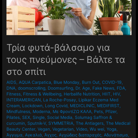
Τρία φυτά-βάλσαμο για
τους πνεύμονες – Βάλτε τα
στο σπίτι
AIDS
,
AQUA Carpatica
,
Blue Monday
,
Burn Out
,
COVID-19
,
DNA
,
doomscrolling
,
Doomsurfing
,
Dr. Age
,
Fake News
,
FDA
,
Fitness
,
Fitness & Wellbeing
,
Herbalife Nutrition
,
HIIT
,
HIV
,
INTERAMERICAN
,
La Roche-Posay
,
Lipikar Eczema Med
Cream
,
Lockdown
,
Long Covid
,
MEDICLINIC
,
MEDIFIRST
,
Mindfulness
,
Moderna
,
Mε ΦροντίΖΩ ΚΑΛΑ
,
Pets
,
Pfizer
,
Pilates
,
SEX
,
Single
,
Social Media
,
Solumag Saffron &
curcumin
,
Sputnik-V
,
SYMMETRIA
,
The Antiagers
,
The Medical
Beauty Center
,
Vegan
,
Vegetarian
,
Video
,
Wu wei
,
Yoga
,
Άγγιγμα
,
Αγκαλιά
,
Άγχος
,
Αγχώδεις διαταραχές
,
Αδυνάτισμα
,