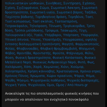
πολυκυστικών ωοθηκών
,
Συνήθειες
,
Συντήρηση
,
Σχέσεις
,
Σχέση
,
Σχιζοφρένεια
,
Σώμα
,
Σωματική Άσκηση
,
Σωματική
δραστηριότητα
,
Σωματική υγεία
,
Σωματικό βάρος
,
Ταξίδια
,
Ταχύτητα βάδισης
,
Τερηδογόνος δράση
,
Τερηδόνα
,
Τεστ
,
Τεστ κοπώσεως
,
Τεστ σκάλας
,
Τεστοστερόνη
,
Τετρακέφαλοι
,
Τηλεόραση
,
Τόνωση
,
Τριγλυκερίδια
,
Τρίτη
δόση
,
Τρόποι μετάδοσης
,
Τρόφιμα
,
Τσακωμός
,
Τύχη
,
Υαλουρονικό οξύ
,
Υγεία
,
Υπέρβαροι
,
Υπέρταση
,
Υπερφαγία
,
Υπνική άπνοια
,
Ύπνος
,
Υποστήριξη
,
Υποχρεώσεις
,
υψηλής
έντασης διαλειμματική προπόνηση
,
Φαγητό
,
Φαρμακοποιός
,
Φιλίες
,
Φλαβονοειδές
,
Φλεβική θρομβοεμβολή
,
Φλεγμονή
,
Φόβος
,
Φροντίδα
,
Φροντιστής
,
Φρούτα
,
Φτέρνισμα
,
Φύλο
,
Φύση
,
Φυσική δραστηριότητα
,
Φυσική Κατάσταση
,
Φυσικό
Μεταλλικό Νερό
,
Φυσικώς Ανθρακούχο Νερό
,
Φυτό
,
Φως
,
Χαλάρωση
,
Χάπι
,
Χαρά
,
Χειμώνας
,
Χιόνι
,
Χιούμορ
,
Χοληστερόλη
,
Χρήση κάνναβης
,
Χριστούγεννα
,
Χρόνιο στρες
,
Χρόνιος Πόνος
,
Χρώματα
,
Χώροι πρασίνου
,
Ψάρια
,
Ψέμα
,
Ψεύδη
,
Ψήσιμο
,
Ψυχιατρικές παθήσεις
,
Ψυχικές διαταραχές
,
Ψυχική Υγεία
,
Ψυχολογία
,
Ώμοι
,
Ώμος
/ Από
Hours.gr
Ανακαλύψτε τις πιο αποτελεσματικές φυσικές κινήσεις που
μπορούν να απαλύνουν τον ενοχλητικό πονοκέφαλο