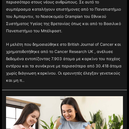
περισσότερο στους νέους ανθρώπους. Σε αυτό το
συμπέρασμα καταλήγουν επιστήμονες από το Πανεπιστήμιο
του Άμπερντιν, το Νοσοκομείο Grampian του Εθνικού
Συστήματος Υγείας της Βρετανίας όπως και από το Βασιλικό
Πανεπιστήμιο του Μπέλφαστ.
Η μελέτη που δημοσιεύθηκε στο British Journal of Cancer και
χρηματοδοτήθηκε από το Cancer Research UK , ανέλυσε
δεδομένα εντοπίζοντας 7.903 άτομα με καρκίνο του παχέος
εντέρου και τα συνέκρινε με περισσότερα από 30.418 άτομα
χωρίς διάγνωση καρκίνου. Οι ερευνητές έλεγξαν γενετικούς
και μη π..