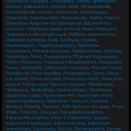
Οιστρογόνα
,
Ομορφιά
,
Ονυχοφαγία
,
Όραση
,
Ορθοστατική
άσκηση
,
Ορθοστατική υπόταση
,
Οστά
,
Οστεοαρθρίτιδα
,
Οστεοαρθρίτιδα γόνατος
,
Οστεοπενία
,
Οστεοπόρωση
,
Οσφυαλγία
,
Ουρολοιμώξεις
,
Ουρολοίμωξη
,
Οφέλη
,
Παγετός
,
Παγκόσμια Ημέρα για την εξάλειψη της βίας κατά των
γυναικών
,
Παγκόσμια Ημέρα κατά της Νόσου Πάρκινσον
,
Παγκρεατικό αδενοκαρκίνωμα
,
Παθήσεις ουροποιητικού
,
Παθητικές Διατάσεις
,
Παιδί
,
Πανδημία
,
Πανικός
,
Παρακεταμόλη
,
Παραπληροφόρηση
,
Παυσίπονα
,
Παχυσαρκία
,
Πεπτική λειτουργία
,
Περιβαλλοντική Αντίληψη
,
Περπάτημα
,
Πίεση
,
Πινοσεμπρίνη
,
Πλαστική Χειρουργική
,
Πλάτη
,
Πνεύμονες
,
Πνευμονική θρομβοεμβολή
,
Πνευμονική
Ίνωση
,
Ποδηλασία
,
Ποδηλατικός τουρισμός
,
Πολιτική Υγείας
,
Πονόδοντος
,
Πόνοι περιόδου
,
Πονοκέφαλος
,
Πόνος
,
Πόνος
στα γόνατα
,
Πόνος στη μέση
,
Πόνος στην πλάτη
,
Πόνος στον
αυχένα
,
Πόσιμο νερό
,
Πράσινα λαχανικά
,
Πρεσβυωπία
,
Προβιοτικά
,
Προδιαβήτης
,
Προκαταλήψεις
,
Προπόνηση
,
Προπόνηση cardio
,
Προπονηση HIIT
,
Προπόνηση ολικής
σωματικής δόνησης
,
Προστασία
,
Πρόσωπο
,
Πρόωρος
θάνατος
,
Πυρετός
,
Πυρήνας
,
Ρήξη τενόντων του ώμου
,
Ρινικό
σπρέι
,
Ροχαλητό
,
Σάκχαρο
,
Σακχαρώδης Διαβήτης
,
Σακχαρώδης Διαβήτης τύπου 2
,
Σαρκοπενία
,
Σαφράν
,
Σεξουαλικά προβήματα
,
Σεξουαλική ζωή
,
Σεξουαλική
Ικανοποίηση
,
Σημειώσεις
,
Σκύλος
,
Σουλφοραφάνη
,
Σούπερ