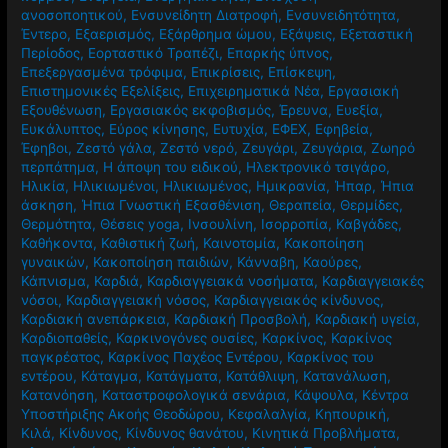
ανοσοποητικού
,
Ενσυνείδητη Διατροφή
,
Ενσυνειδητότητα
,
Έντερο
,
Εξαερισμός
,
Εξάρθρημα ώμου
,
Εξάψεις
,
Εξεταστική
Περίοδος
,
Εορταστικό Τραπέζι
,
Επαρκής ύπνος
,
Επεξεργασμένα τρόφιμα
,
Επικρίσεις
,
Επίσκεψη
,
Επιστημονικές Εξελίξεις
,
Επιχειρηματικά Νέα
,
Εργασιακή
Εξουθένωση
,
Εργασιακός εκφοβισμός
,
Έρευνα
,
Ευεξία
,
Ευκάλυπτος
,
Εύρος κίνησης
,
Ευτυχία
,
ΕΦΕΧ
,
Εφηβεία
,
Έφηβοι
,
Ζεστό γάλα
,
Ζεστό νερό
,
Ζευγάρι
,
Ζευγάρια
,
Ζωηρό
περπάτημα
,
Η άποψη του ειδικού
,
Ηλεκτρονικό τσιγάρο
,
Ηλικία
,
Ηλικιωμένοι
,
Ηλικιωμένος
,
Ημικρανία
,
Ήπαρ
,
Ήπια
άσκηση
,
Ήπια Γνωστική Εξασθένιση
,
Θεραπεία
,
Θερμίδες
,
Θερμότητα
,
Θέσεις yoga
,
Ινσουλίνη
,
Ισορροπία
,
Καβγάδες
,
Καθήκοντα
,
Καθιστική ζωή
,
Καινοτομία
,
Κακοποίηση
γυναικών
,
Κακοποίηση παιδιών
,
Κάνναβη
,
Καούρες
,
Κάπνισμα
,
Καρδιά
,
Καρδιαγγειακά νοσήματα
,
Καρδιαγγειακές
νόσοι
,
Καρδιαγγειακή νόσος
,
Καρδιαγγειακός κίνδυνος
,
Καρδιακή ανεπάρκεια
,
Καρδιακή Προσβολή
,
Καρδιακή υγεία
,
Καρδιοπαθείς
,
Καρκινογόνες ουσίες
,
Καρκίνος
,
Καρκίνος
παγκρέατος
,
Καρκίνος Παχέος Εντέρου
,
Καρκίνος του
εντέρου
,
Κάταγμα
,
Κατάγματα
,
Κατάθλιψη
,
Κατανάλωση
,
Κατανόηση
,
Καταστροφολογικά σενάρια
,
Κάψουλα
,
Κέντρα
Υποστήριξης Ακοής Θεοδώρου
,
Κεφαλαλγία
,
Κηπουρική
,
Κιλά
,
Κίνδυνος
,
Κίνδυνος θανάτου
,
Κινητικά Προβλήματα
,