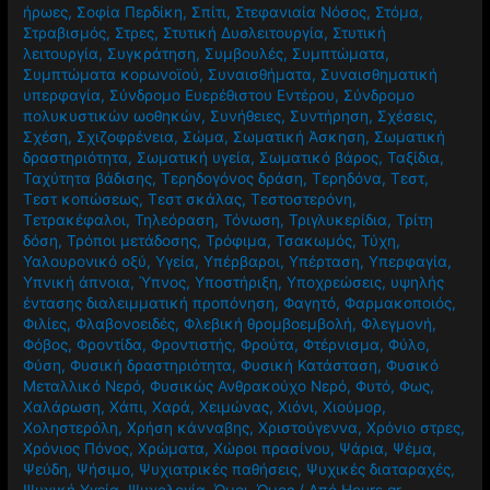
ήρωες
,
Σοφία Περδίκη
,
Σπίτι
,
Στεφανιαία Νόσος
,
Στόμα
,
Στραβισμός
,
Στρες
,
Στυτική Δυσλειτουργία
,
Στυτική
λειτουργία
,
Συγκράτηση
,
Συμβουλές
,
Συμπτώματα
,
Συμπτώματα κορωνοϊού
,
Συναισθήματα
,
Συναισθηματική
υπερφαγία
,
Σύνδρομο Ευερέθιστου Εντέρου
,
Σύνδρομο
πολυκυστικών ωοθηκών
,
Συνήθειες
,
Συντήρηση
,
Σχέσεις
,
Σχέση
,
Σχιζοφρένεια
,
Σώμα
,
Σωματική Άσκηση
,
Σωματική
δραστηριότητα
,
Σωματική υγεία
,
Σωματικό βάρος
,
Ταξίδια
,
Ταχύτητα βάδισης
,
Τερηδογόνος δράση
,
Τερηδόνα
,
Τεστ
,
Τεστ κοπώσεως
,
Τεστ σκάλας
,
Τεστοστερόνη
,
Τετρακέφαλοι
,
Τηλεόραση
,
Τόνωση
,
Τριγλυκερίδια
,
Τρίτη
δόση
,
Τρόποι μετάδοσης
,
Τρόφιμα
,
Τσακωμός
,
Τύχη
,
Υαλουρονικό οξύ
,
Υγεία
,
Υπέρβαροι
,
Υπέρταση
,
Υπερφαγία
,
Υπνική άπνοια
,
Ύπνος
,
Υποστήριξη
,
Υποχρεώσεις
,
υψηλής
έντασης διαλειμματική προπόνηση
,
Φαγητό
,
Φαρμακοποιός
,
Φιλίες
,
Φλαβονοειδές
,
Φλεβική θρομβοεμβολή
,
Φλεγμονή
,
Φόβος
,
Φροντίδα
,
Φροντιστής
,
Φρούτα
,
Φτέρνισμα
,
Φύλο
,
Φύση
,
Φυσική δραστηριότητα
,
Φυσική Κατάσταση
,
Φυσικό
Μεταλλικό Νερό
,
Φυσικώς Ανθρακούχο Νερό
,
Φυτό
,
Φως
,
Χαλάρωση
,
Χάπι
,
Χαρά
,
Χειμώνας
,
Χιόνι
,
Χιούμορ
,
Χοληστερόλη
,
Χρήση κάνναβης
,
Χριστούγεννα
,
Χρόνιο στρες
,
Χρόνιος Πόνος
,
Χρώματα
,
Χώροι πρασίνου
,
Ψάρια
,
Ψέμα
,
Ψεύδη
,
Ψήσιμο
,
Ψυχιατρικές παθήσεις
,
Ψυχικές διαταραχές
,
Ψυχική Υγεία
,
Ψυχολογία
,
Ώμοι
,
Ώμος
/ Από
Hours.gr