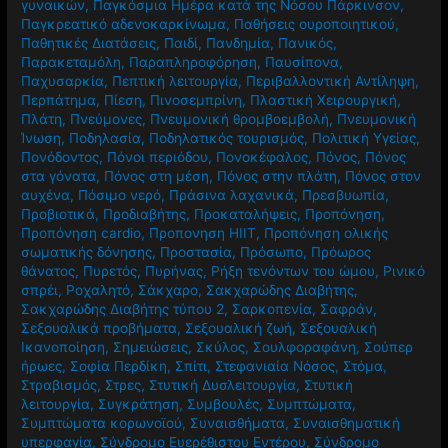
γυναικών
,
Παγκόσμια Ημέρα κατά της Νόσου Πάρκινσον
,
Παγκρεατικό αδενοκαρκίνωμα
,
Παθήσεις ουροποιητικού
,
Παθητικές Διατάσεις
,
Παιδί
,
Πανδημία
,
Πανικός
,
Παρακεταμόλη
,
Παραπληροφόρηση
,
Παυσίπονα
,
Παχυσαρκία
,
Πεπτική λειτουργία
,
Περιβαλλοντική Αντίληψη
,
Περπάτημα
,
Πίεση
,
Πινοσεμπρίνη
,
Πλαστική Χειρουργική
,
Πλάτη
,
Πνεύμονες
,
Πνευμονική θρομβοεμβολή
,
Πνευμονική
Ίνωση
,
Ποδηλασία
,
Ποδηλατικός τουρισμός
,
Πολιτική Υγείας
,
Πονόδοντος
,
Πόνοι περιόδου
,
Πονοκέφαλος
,
Πόνος
,
Πόνος
στα γόνατα
,
Πόνος στη μέση
,
Πόνος στην πλάτη
,
Πόνος στον
αυχένα
,
Πόσιμο νερό
,
Πράσινα λαχανικά
,
Πρεσβυωπία
,
Προβιοτικά
,
Προδιαβήτης
,
Προκαταλήψεις
,
Προπόνηση
,
Προπόνηση cardio
,
Προπονηση HIIT
,
Προπόνηση ολικής
σωματικής δόνησης
,
Προστασία
,
Πρόσωπο
,
Πρόωρος
θάνατος
,
Πυρετός
,
Πυρήνας
,
Ρήξη τενόντων του ώμου
,
Ρινικό
σπρέι
,
Ροχαλητό
,
Σάκχαρο
,
Σακχαρώδης Διαβήτης
,
Σακχαρώδης Διαβήτης τύπου 2
,
Σαρκοπενία
,
Σαφράν
,
Σεξουαλικά προβήματα
,
Σεξουαλική ζωή
,
Σεξουαλική
Ικανοποίηση
,
Σημειώσεις
,
Σκύλος
,
Σουλφοραφάνη
,
Σούπερ
ήρωες
,
Σοφία Περδίκη
,
Σπίτι
,
Στεφανιαία Νόσος
,
Στόμα
,
Στραβισμός
,
Στρες
,
Στυτική Δυσλειτουργία
,
Στυτική
λειτουργία
,
Συγκράτηση
,
Συμβουλές
,
Συμπτώματα
,
Συμπτώματα κορωνοϊού
,
Συναισθήματα
,
Συναισθηματική
υπερφαγία
,
Σύνδρομο Ευερέθιστου Εντέρου
,
Σύνδρομο