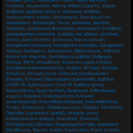
Γυναίκες
,
Δαμάσκηνα
,
Δείκτης Μάζας Σώματος
,
Δέρμα
,
Διαβήτης
,
Διαβήτης τύπου 2
,
Διάγνωση
,
Διάθεση
,
Διαλειμματική νηστεία
,
Διαλογισμός
,
Διάστρεμμα του
αστραγάλου
,
Διαταραχές Ύπνου
,
Διατάσεις
,
Διάταση
,
Διατροφή
,
Διατροφικές διαταραχές
,
Διατροφικές Συνήθειες
,
Διαφραγματική αναπνοή
,
Διοξείδιο του αζώτου
,
Δονήσεις
,
Δόντια
,
Δυσκοιλιότητα
,
Δύσπνοια
,
Εαρινή κόπωση
,
Εγκεφαλική λειτουργία
,
Εγκεφαλικό επεισόδιο
,
Εγκεφαλικό
Τραύμα
,
Εγκέφαλος
,
Εγκυμοσύνη
,
Εθελοντισμός
,
Ειδήσεις
,
Εικόνα του σώματος
,
Εισπνεόμενο εμβόλιο
,
Εκδρομές
,
Έκζεμα
,
ΕΚΠΑ
,
Εκπαίδευση
,
Εκφύλιση ωχράς κηλίδας
,
Ελευθερία Αναγνωστοπούλου
,
Ελιξίριο
,
Έλλειψη
,
Έλλειψη
βιταμίνης
,
Έλλειψη ύπνου
,
Ελληνική Ιατροδικαστική
Εταιρεία
,
Ελληνική Οδοντιατρική Ομοσπονδία
,
Εμβόλια
COVID-19
,
Εμβολιασμός Covid-19
,
Εμβόλιο γρίπης
,
Εμμηνόπαυση
,
Έμμηνος Ρύση
,
Έμφραγμα
,
Ενδυνάμωση
κορμού
,
Ενέργεια
,
Ενεργητικότητα
,
Ενίσχυση
ανοσοποητικού
,
Ενσυνείδητη Διατροφή
,
Ενσυνειδητότητα
,
Έντερο
,
Εξαερισμός
,
Εξάρθρημα ώμου
,
Εξάψεις
,
Εξεταστική
Περίοδος
,
Εορταστικό Τραπέζι
,
Επαρκής ύπνος
,
Επεξεργασμένα τρόφιμα
,
Επικρίσεις
,
Επίσκεψη
,
Επιστημονικές Εξελίξεις
,
Επιχειρηματικά Νέα
,
Εργασιακή
Εξουθένωση
,
Έρευνα
,
Ευεξία
,
Ευκάλυπτος
,
Εύρος κίνησης
,