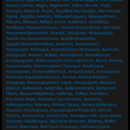
Beauty Center
,
Vegan
,
Vegetarian
,
Video
,
Wu wei
,
Yoga
,
Άγγιγμα
,
Αγκαλιά
,
Άγχος
,
Αγχώδεις διαταραχές
,
Αδυνάτισμα
,
Αέρας
,
Αερόβια Άσκηση
,
Αθηροσκλήρωση
,
Αθηρωμάτωση
,
Άθληση
,
Άθληψη
,
Αιθέρια έλαια
,
Αισθητική
,
Αισιοδοξία
,
Ακαδημία Νευροεπιστημών
,
Ακανόνιστος κύκλος
,
Ακινησία
,
Ακουστικά βαρηκοΐας
,
Αλκοόλ
,
Αλλεργίες
,
Αλτρουισμός
,
Άμυνα του ανοσοποιητικού
,
Αμφιβληστροειδής
,
Αμφιβληστροειδοπάθειες
,
Ανακοπή
,
Ανακούφιση
,
Αναλγητικά
,
Αναπηρία
,
Αναπνευστική Λειτουργία
,
Αναπνοή
,
Ανάρρωση
,
Ανάσες
,
Άνδρες
,
Ανεπάρκεια
,
Ανεπιθύμητες
συμπεριφορές
,
Ανθεκτικότητα στην ινσουλίνη
,
Άνοια
,
Ανοσία
,
Ανοσοποίηση
,
Ανοσοποιητικό Σύστημα
,
Αντιβιοτικά
,
Αντιγήρανση
,
Αντικαταθλιπτικά
,
Αντιμετώπιση
,
Αντισώματα
,
Αντώνιος Δημητρακόπουλος
,
Άπνοια
,
Αποκατάσταση
,
Απόρριψη
,
Αποσυμφορητικό σπρέι
,
Αποτρίχωση
,
Απώλεια
βάρους
,
Αρθραλγία
,
Αρθρίτιδα
,
Αρθροσκόπηση
,
Αρτηριακή
Πίεση
,
Αρωματοθεραπεία
,
Ασθενής
,
Άσθμα
,
Ασκήσεις
,
Ασκήσεις Kegel
,
Ασκήσεις γυμναστικής
,
Ασκήσεις
ενδυνάμωσης
,
Άσκηση
,
Άσπρες τρίχες
,
Αστική ποδηλασία
,
Άτμισμα
,
Ατμόσφαιρα
,
Ατμοσφαιρική Ρύπανση
,
Ατονία
,
Αϋπνία
,
Αυτοεικόνα
,
Αυτοκίνητο
,
Αυτοφροντίδα
,
Αυχεναλγία
,
Αυχένας
,
Αφυδάτωση
,
Αχίλλειος τένοντας
,
Βullying
,
Βαθύς
ύπνος
,
Βακτήρια
,
Βακτήρια στομάχου
,
Βαλσαμόχορτο
,