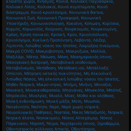
κλειστοί χώροι
,
Κνησμός
,
Κοιλιά
,
Κοιλιακή Παχυσαρκία
,
Κοιλιακό Λίπος
,
Κοιλιακοί
,
Κοινά συμπτώματα
,
Κοινό
διάστρεμμα
,
Κοινό κρυολόγημα
,
Κοινωνικά δίκτυα
,
Κοινωνική ζωή
,
Κοινωνική Προσφορά
,
Κοινωνική
Υποστήριξη
,
Κοινωνικοποίηση
,
Κοκαϊνη
,
Κόπωση
,
Κορίτσια
,
Κορμός
,
Κορωνοϊός
,
Κούραση
,
Κουρκουμάς
,
Κουρκουμίνη
,
Κρέας
,
Κρίση πανικού
,
Κριτική
,
Κρύο
,
Κρυολιπόλυση
,
Κρυολόγημα
,
Κυκλική Προπόνηση
,
Λεβάντα
,
Λέιζερ
,
Λίμπιντο
,
Λιπώδης νόσος του ήπατος
,
Λοιμώξεις πνεύμονα
,
Μακρά COVID
,
Μακροβιότητα
,
Μακροζωία
,
Μαλλιά
,
Μαξιλάρι
,
Μάτια
,
Μείωση
,
Μέση
,
Μεσημεριανός ύπνος
,
Μεσογειακή διατροφή
,
Μεταβολικά ισοδύναμα
,
Μεταβολισμός
,
Μετάδοση
,
Μετάδοση ιού
,
Μετάλλαξη
Omicron
,
Μέτρηση οστικής πυκνότητας
,
Μη Αλκοολική
Λιπώδης Νόσος
,
Μη αλκοολική λιπώδης νόσου του ήπατος
,
Μηδέν Νιτρικά
,
Μικρο-στρες
,
Μνήμη
,
Μνήνη
,
Μοναξιά
,
Μουσική
,
Μουσικοθεραπεία
,
Μπανάνες
,
Μπισκότα
,
Μπότοξ
,
Μπρόκολο
,
Μυαλγίες
,
Μυαλό
,
Μύες
,
Μύθοι και αλήθειες
,
Μυϊκή ενδυνάμωση
,
Μυική μάζα
,
Μύτη
,
Μυωπία
,
Νεογέννητα
,
Νεότητα
,
Νερό
,
Νερό χωρίς νιτρικά
,
Νευρολογικές Παθήσεις
,
Νηστεία
,
Νίκος Μεταξωτός
,
Νιτρικά
,
Νιτρικά άλατα
,
Νοσοκομείο
,
Νόσος Αλτσχάιμερ
,
Νόσος
Πάρκινσον
,
Ντροπή
,
Νύχια
,
Νυχτερινός ύπνος
,
Ξηροδερμία
,
Οδοντιατρικός σύλλογος Αττικής
,
Οδοντίατρος
,