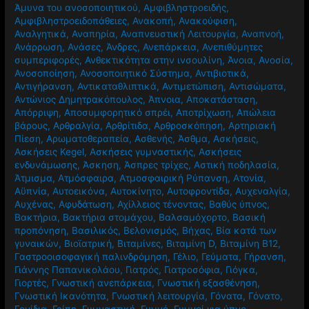
Άμυνα του ανοσοποιητικού
,
Αμφιβληστροειδής
,
Αμφιβληστροειδοπάθειες
,
Ανακοπή
,
Ανακούφιση
,
Αναλγητικά
,
Αναπηρία
,
Αναπνευστική Λειτουργία
,
Αναπνοή
,
Ανάρρωση
,
Ανάσες
,
Άνδρες
,
Ανεπάρκεια
,
Ανεπιθύμητες
συμπεριφορές
,
Ανθεκτικότητα στην ινσουλίνη
,
Άνοια
,
Ανοσία
,
Ανοσοποίηση
,
Ανοσοποιητικό Σύστημα
,
Αντιβιοτικά
,
Αντιγήρανση
,
Αντικαταθλιπτικά
,
Αντιμετώπιση
,
Αντισώματα
,
Αντώνιος Δημητρακόπουλος
,
Άπνοια
,
Αποκατάσταση
,
Απόρριψη
,
Αποσυμφορητικό σπρέι
,
Αποτρίχωση
,
Απώλεια
βάρους
,
Αρθραλγία
,
Αρθρίτιδα
,
Αρθροσκόπηση
,
Αρτηριακή
Πίεση
,
Αρωματοθεραπεία
,
Ασθενής
,
Άσθμα
,
Ασκήσεις
,
Ασκήσεις Kegel
,
Ασκήσεις γυμναστικής
,
Ασκήσεις
ενδυνάμωσης
,
Άσκηση
,
Άσπρες τρίχες
,
Αστική ποδηλασία
,
Άτμισμα
,
Ατμόσφαιρα
,
Ατμοσφαιρική Ρύπανση
,
Ατονία
,
Αϋπνία
,
Αυτοεικόνα
,
Αυτοκίνητο
,
Αυτοφροντίδα
,
Αυχεναλγία
,
Αυχένας
,
Αφυδάτωση
,
Αχίλλειος τένοντας
,
Βαθύς ύπνος
,
Βακτήρια
,
Βακτήρια στομάχου
,
Βαλσαμόχορτο
,
Βασική
προπόνηση
,
Βασιλικός
,
Βελονισμός
,
Βήχας
,
Βία κατά των
γυναικών
,
Βιοϊατρική
,
Βιταμίνες
,
Βιταμίνη D
,
Βιταμίνη Β12
,
Γαστροοισοφαγική παλινδρόμηση
,
Γέλιο
,
Γεύματα
,
Γήρανση
,
Γιάννης Παπανικολάου
,
Γιατρός
,
Γιατροσόφια
,
Γιόγκα
,
Γιορτές
,
Γνωστική ανεπάρκεια
,
Γνωστική εξασθένηση
,
Γνωστική Ικανότητα
,
Γνωστική λειτουργία
,
Γόνατα
,
Γόνατο
,
Γονίδια
,
Γρίπη
,
Γυμναστική
,
Γυμνό
,
Γυμνοί για ύπνο
,