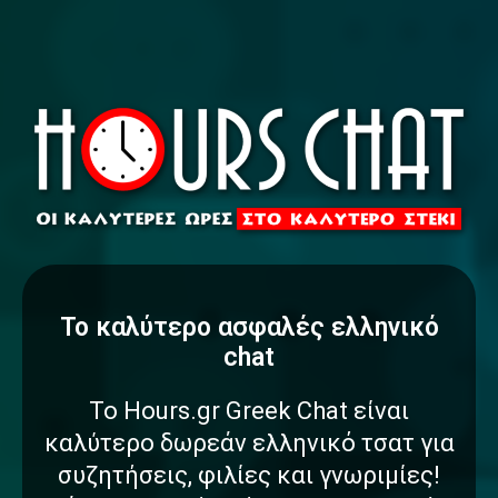
To καλύτερο
α
σ
φ
α
λ
έ
ς
ελληνικό
chat
Το Hours.gr Greek Chat είναι
καλύτερο δωρεάν ελληνικό τσατ για
συζητήσεις, φιλίες και γνωριμίες!