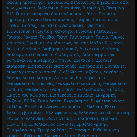
Βασική προπόνηση
,
Βασιλικός
,
Βελονισμός
,
Βήχας
,
Βία κατά
των γυναικών
,
Βιοϊατρική
,
Βιταμίνες
,
Βιταμίνη D
,
Βιταμίνη
Β12
,
Γαστροοισοφαγική παλινδρόμηση
,
Γέλιο
,
Γεύματα
,
Γήρανση
,
Γιάννης Παπανικολάου
,
Γιατρός
,
Γιατροσόφια
,
Γιόγκα
,
Γιορτές
,
Γνωστική ανεπάρκεια
,
Γνωστική
εξασθένηση
,
Γνωστική Ικανότητα
,
Γνωστική λειτουργία
,
Γόνατα
,
Γόνατο
,
Γονίδια
,
Γρίπη
,
Γυμναστική
,
Γυμνό
,
Γυμνοί
για ύπνο
,
Γυναίκες
,
Δαμάσκηνα
,
Δείκτης Μάζας Σώματος
,
Δέρμα
,
Διαβήτης
,
Διαβήτης τύπου 2
,
Διάγνωση
,
Διάθεση
,
Διαλειμματική νηστεία
,
Διαλογισμός
,
Διάστρεμμα του
αστραγάλου
,
Διαταραχές Ύπνου
,
Διατάσεις
,
Διάταση
,
Διατροφή
,
Διατροφικές διαταραχές
,
Διατροφικές Συνήθειες
,
Διαφραγματική αναπνοή
,
Διοξείδιο του αζώτου
,
Δονήσεις
,
Δόντια
,
Δυσκοιλιότητα
,
Δύσπνοια
,
Εαρινή κόπωση
,
Εγκεφαλική λειτουργία
,
Εγκεφαλικό επεισόδιο
,
Εγκεφαλικό
Τραύμα
,
Εγκέφαλος
,
Εγκυμοσύνη
,
Εθελοντισμός
,
Ειδήσεις
,
Εικόνα του σώματος
,
Εισπνεόμενο εμβόλιο
,
Εκδρομές
,
Έκζεμα
,
ΕΚΠΑ
,
Εκπαίδευση
,
Εκφοβισμός
,
Εκφύλιση ωχράς
κηλίδας
,
Ελευθερία Αναγνωστοπούλου
,
Ελιξίριο
,
Έλλειψη
,
Έλλειψη βιταμίνης
,
Έλλειψη ύπνου
,
Ελληνική Ιατροδικαστική
Εταιρεία
,
Ελληνική Οδοντιατρική Ομοσπονδία
,
Εμβόλια
COVID-19
,
Εμβολιασμός Covid-19
,
Εμβόλιο γρίπης
,
Εμμηνόπαυση
,
Έμμηνος Ρύση
,
Έμφραγμα
,
Ενδυνάμωση
κορμού
,
Ενέργεια
,
Ενεργητικότητα
,
Ενίσχυση