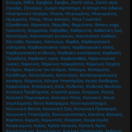
Ευτυχία
,
ΕΦΕΧ
,
Εφηβεία
,
Έφηβοι
,
Ζεστό γάλα
,
Ζεστό νερό
,
Ζευγάρι
,
Ζευγάρια
,
Ζωηρό περπάτημα
,
Η άποψη του ειδικού
,
Ηλεκτρονικό τσιγάρο
,
Ηλικία
,
Ηλικιωμένοι
,
Ηλικιωμένος
,
Ημικρανία
,
Ήπαρ
,
Ήπια άσκηση
,
Ήπια Γνωστική
Εξασθένιση
,
Θεραπεία
,
Θερμίδες
,
Θερμότητα
,
Θέσεις yoga
,
Ινσουλίνη
,
Ισορροπία
,
Καβγάδες
,
Καθήκοντα
,
Καθιστική ζωή
,
Καινοτομία
,
Κακοποίηση γυναικών
,
Κακοποίηση παιδιών
,
Κάνναβη
,
Καούρες
,
Κάπνισμα
,
Καρδιά
,
Καρδιαγγειακά
νοσήματα
,
Καρδιαγγειακές νόσοι
,
Καρδιαγγειακή νόσος
,
Καρδιαγγειακός κίνδυνος
,
Καρδιακή ανεπάρκεια
,
Καρδιακή
Προσβολή
,
Καρδιακή υγεία
,
Καρδιοπαθείς
,
Καρκινογόνες
ουσίες
,
Καρκίνος
,
Καρκίνος παγκρέατος
,
Καρκίνος Παχέος
Εντέρου
,
Καρκίνος του εντέρου
,
Κάταγμα
,
Κατάγματα
,
Κατάθλιψη
,
Κατανάλωση
,
Κατανόηση
,
Καταστροφολογικά
σενάρια
,
Κάψουλα
,
Κέντρα Υποστήριξης Ακοής Θεοδώρου
,
Κεφαλαλγία
,
Κηπουρική
,
Κιλά
,
Κίνδυνος
,
Κίνδυνος θανάτου
,
Κινητικά Προβλήματα
,
κλειστοί χώροι
,
Κνησμός
,
Κοιλιά
,
Κοιλιακή Παχυσαρκία
,
Κοιλιακό Λίπος
,
Κοιλιακοί
,
Κοινά
συμπτώματα
,
Κοινό διάστρεμμα
,
Κοινό κρυολόγημα
,
Κοινωνικά δίκτυα
,
Κοινωνική ζωή
,
Κοινωνική Προσφορά
,
Κοινωνική Υποστήριξη
,
Κοινωνικοποίηση
,
Κοκαϊνη
,
Κόπωση
,
Κορίτσια
,
Κορμός
,
Κορωνοϊός
,
Κούραση
,
Κουρκουμάς
,
Κουρκουμίνη
,
Κρέας
,
Κρίση πανικού
,
Κριτική
,
Κρύο
,
Κρυολιπόλυση
,
Κρυολόγημα
,
Κυκλική Προπόνηση
,
Λεβάντα
,