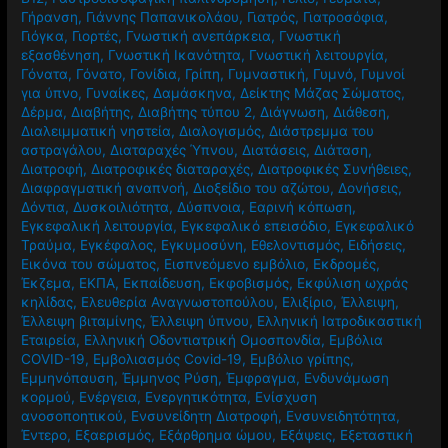
Γήρανση
,
Γιάννης Παπανικολάου
,
Γιατρός
,
Γιατροσόφια
,
Γιόγκα
,
Γιορτές
,
Γνωστική ανεπάρκεια
,
Γνωστική
εξασθένηση
,
Γνωστική Ικανότητα
,
Γνωστική λειτουργία
,
Γόνατα
,
Γόνατο
,
Γονίδια
,
Γρίπη
,
Γυμναστική
,
Γυμνό
,
Γυμνοί
για ύπνο
,
Γυναίκες
,
Δαμάσκηνα
,
Δείκτης Μάζας Σώματος
,
Δέρμα
,
Διαβήτης
,
Διαβήτης τύπου 2
,
Διάγνωση
,
Διάθεση
,
Διαλειμματική νηστεία
,
Διαλογισμός
,
Διάστρεμμα του
αστραγάλου
,
Διαταραχές Ύπνου
,
Διατάσεις
,
Διάταση
,
Διατροφή
,
Διατροφικές διαταραχές
,
Διατροφικές Συνήθειες
,
Διαφραγματική αναπνοή
,
Διοξείδιο του αζώτου
,
Δονήσεις
,
Δόντια
,
Δυσκοιλιότητα
,
Δύσπνοια
,
Εαρινή κόπωση
,
Εγκεφαλική λειτουργία
,
Εγκεφαλικό επεισόδιο
,
Εγκεφαλικό
Τραύμα
,
Εγκέφαλος
,
Εγκυμοσύνη
,
Εθελοντισμός
,
Ειδήσεις
,
Εικόνα του σώματος
,
Εισπνεόμενο εμβόλιο
,
Εκδρομές
,
Έκζεμα
,
ΕΚΠΑ
,
Εκπαίδευση
,
Εκφοβισμός
,
Εκφύλιση ωχράς
κηλίδας
,
Ελευθερία Αναγνωστοπούλου
,
Ελιξίριο
,
Έλλειψη
,
Έλλειψη βιταμίνης
,
Έλλειψη ύπνου
,
Ελληνική Ιατροδικαστική
Εταιρεία
,
Ελληνική Οδοντιατρική Ομοσπονδία
,
Εμβόλια
COVID-19
,
Εμβολιασμός Covid-19
,
Εμβόλιο γρίπης
,
Εμμηνόπαυση
,
Έμμηνος Ρύση
,
Έμφραγμα
,
Ενδυνάμωση
κορμού
,
Ενέργεια
,
Ενεργητικότητα
,
Ενίσχυση
ανοσοποητικού
,
Ενσυνείδητη Διατροφή
,
Ενσυνειδητότητα
,
Έντερο
,
Εξαερισμός
,
Εξάρθρημα ώμου
,
Εξάψεις
,
Εξεταστική