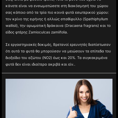
κάνετε είναι να ενσωματώσετε στη διακόσμησή του χώρου
σας κάποιο από τα τρία πιο κοινά φυτά εσωτερικού χώρου:
τον κρίνο της ειρήνης ή αλλιώς σπαθίφυλλο (Spathiphyllum
wallisii), την αρωματική δράκαινα (Dracaena fragrans) και το
είδος φτέρης Zamioculcas zamiifolia.
Σε εργαστηριακές δοκιμές, Βρετανοί ερευνητές διαπίστωσαν
ότι αυτά τα φυτά θα μπορούσαν να μειώσουν τα επίπεδα του
διοξείδιο του αζώτου (NO2) έως και 20%. Τα συγκεκριμένα
φυτά δεν είναι ιδιαίτερα ακριβά και είν..