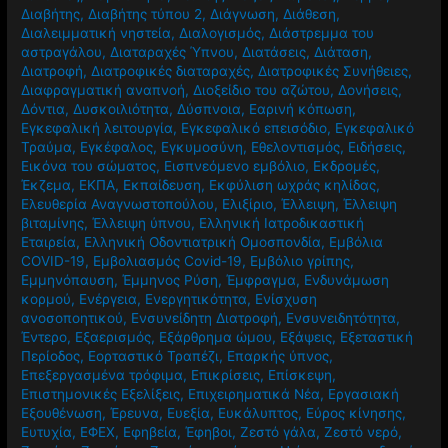
Διαβήτης
,
Διαβήτης τύπου 2
,
Διάγνωση
,
Διάθεση
,
Διαλειμματική νηστεία
,
Διαλογισμός
,
Διάστρεμμα του
αστραγάλου
,
Διαταραχές Ύπνου
,
Διατάσεις
,
Διάταση
,
Διατροφή
,
Διατροφικές διαταραχές
,
Διατροφικές Συνήθειες
,
Διαφραγματική αναπνοή
,
Διοξείδιο του αζώτου
,
Δονήσεις
,
Δόντια
,
Δυσκοιλιότητα
,
Δύσπνοια
,
Εαρινή κόπωση
,
Εγκεφαλική λειτουργία
,
Εγκεφαλικό επεισόδιο
,
Εγκεφαλικό
Τραύμα
,
Εγκέφαλος
,
Εγκυμοσύνη
,
Εθελοντισμός
,
Ειδήσεις
,
Εικόνα του σώματος
,
Εισπνεόμενο εμβόλιο
,
Εκδρομές
,
Έκζεμα
,
ΕΚΠΑ
,
Εκπαίδευση
,
Εκφύλιση ωχράς κηλίδας
,
Ελευθερία Αναγνωστοπούλου
,
Ελιξίριο
,
Έλλειψη
,
Έλλειψη
βιταμίνης
,
Έλλειψη ύπνου
,
Ελληνική Ιατροδικαστική
Εταιρεία
,
Ελληνική Οδοντιατρική Ομοσπονδία
,
Εμβόλια
COVID-19
,
Εμβολιασμός Covid-19
,
Εμβόλιο γρίπης
,
Εμμηνόπαυση
,
Έμμηνος Ρύση
,
Έμφραγμα
,
Ενδυνάμωση
κορμού
,
Ενέργεια
,
Ενεργητικότητα
,
Ενίσχυση
ανοσοποητικού
,
Ενσυνείδητη Διατροφή
,
Ενσυνειδητότητα
,
Έντερο
,
Εξαερισμός
,
Εξάρθρημα ώμου
,
Εξάψεις
,
Εξεταστική
Περίοδος
,
Εορταστικό Τραπέζι
,
Επαρκής ύπνος
,
Επεξεργασμένα τρόφιμα
,
Επικρίσεις
,
Επίσκεψη
,
Επιστημονικές Εξελίξεις
,
Επιχειρηματικά Νέα
,
Εργασιακή
Εξουθένωση
,
Έρευνα
,
Ευεξία
,
Ευκάλυπτος
,
Εύρος κίνησης
,
Ευτυχία
,
ΕΦΕΧ
,
Εφηβεία
,
Έφηβοι
,
Ζεστό γάλα
,
Ζεστό νερό
,