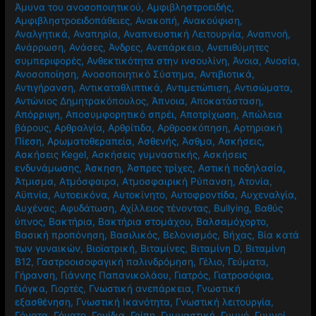
Άμυνα του ανοσοποιητικού
,
Αμφιβληστροειδής
,
Αμφιβληστροειδοπάθειες
,
Ανακοπή
,
Ανακούφιση
,
Αναλγητικά
,
Αναπηρία
,
Αναπνευστική Λειτουργία
,
Αναπνοή
,
Ανάρρωση
,
Ανάσες
,
Άνδρες
,
Ανεπάρκεια
,
Ανεπιθύμητες
συμπεριφορές
,
Ανθεκτικότητα στην ινσουλίνη
,
Άνοια
,
Ανοσία
,
Ανοσοποίηση
,
Ανοσοποιητικό Σύστημα
,
Αντιβιοτικά
,
Αντιγήρανση
,
Αντικαταθλιπτικά
,
Αντιμετώπιση
,
Αντισώματα
,
Αντώνιος Δημητρακόπουλος
,
Άπνοια
,
Αποκατάσταση
,
Απόρριψη
,
Αποσυμφορητικό σπρέι
,
Αποτρίχωση
,
Απώλεια
βάρους
,
Αρθραλγία
,
Αρθρίτιδα
,
Αρθροσκόπηση
,
Αρτηριακή
Πίεση
,
Αρωματοθεραπεία
,
Ασθενής
,
Άσθμα
,
Ασκήσεις
,
Ασκήσεις Kegel
,
Ασκήσεις γυμναστικής
,
Ασκήσεις
ενδυνάμωσης
,
Άσκηση
,
Άσπρες τρίχες
,
Αστική ποδηλασία
,
Άτμισμα
,
Ατμόσφαιρα
,
Ατμοσφαιρική Ρύπανση
,
Ατονία
,
Αϋπνία
,
Αυτοεικόνα
,
Αυτοκίνητο
,
Αυτοφροντίδα
,
Αυχεναλγία
,
Αυχένας
,
Αφυδάτωση
,
Αχίλλειος τένοντας
,
Βullying
,
Βαθύς
ύπνος
,
Βακτήρια
,
Βακτήρια στομάχου
,
Βαλσαμόχορτο
,
Βασική προπόνηση
,
Βασιλικός
,
Βελονισμός
,
Βήχας
,
Βία κατά
των γυναικών
,
Βιοϊατρική
,
Βιταμίνες
,
Βιταμίνη D
,
Βιταμίνη
Β12
,
Γαστροοισοφαγική παλινδρόμηση
,
Γέλιο
,
Γεύματα
,
Γήρανση
,
Γιάννης Παπανικολάου
,
Γιατρός
,
Γιατροσόφια
,
Γιόγκα
,
Γιορτές
,
Γνωστική ανεπάρκεια
,
Γνωστική
εξασθένηση
,
Γνωστική Ικανότητα
,
Γνωστική λειτουργία
,
Γόνατα
,
Γόνατο
,
Γονίδια
,
Γρίπη
,
Γυμναστική
,
Γυμνό
,
Γυμνοί