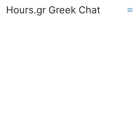
Hours.gr Greek Chat
Ma
Me