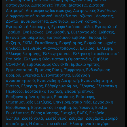
αστραγάλου
,
Διαταραχές Ύπνου
,
Διατάσεις
,
Διάταση
,
Διατροφή
,
Διατροφικές διαταραχές
,
Διατροφικές Συνήθειες
,
Διαφραγματική αναπνοή
,
Διοξείδιο του αζώτου
,
Δονήσεις
,
Δόντια
,
Δυσκοιλιότητα
,
Δύσπνοια
,
Εαρινή κόπωση
,
Εγκεφαλική λειτουργία
,
Εγκεφαλικό επεισόδιο
,
Εγκεφαλικό
Τραύμα
,
Εγκέφαλος
,
Εγκυμοσύνη
,
Εθελοντισμός
,
Ειδήσεις
,
Εικόνα του σώματος
,
Εισπνεόμενο εμβόλιο
,
Εκδρομές
,
Έκζεμα
,
ΕΚΠΑ
,
Εκπαίδευση
,
Εκφοβισμός
,
Εκφύλιση ωχράς
κηλίδας
,
Ελευθερία Αναγνωστοπούλου
,
Ελιξίριο
,
Έλλειψη
,
Έλλειψη βιταμίνης
,
Έλλειψη ύπνου
,
Ελληνική Ιατροδικαστική
Εταιρεία
,
Ελληνική Οδοντιατρική Ομοσπονδία
,
Εμβόλια
COVID-19
,
Εμβολιασμός Covid-19
,
Εμβόλιο γρίπης
,
Εμμηνόπαυση
,
Έμμηνος Ρύση
,
Έμφραγμα
,
Ενδυνάμωση
κορμού
,
Ενέργεια
,
Ενεργητικότητα
,
Ενίσχυση
ανοσοποητικού
,
Ενσυνείδητη Διατροφή
,
Ενσυνειδητότητα
,
Έντερο
,
Εξαερισμός
,
Εξάρθρημα ώμου
,
Εξάψεις
,
Εξεταστική
Περίοδος
,
Εορταστικό Τραπέζι
,
Επαρκής ύπνος
,
Επεξεργασμένα τρόφιμα
,
Επικρίσεις
,
Επίσκεψη
,
Επιστημονικές Εξελίξεις
,
Επιχειρηματικά Νέα
,
Εργασιακή
Εξουθένωση
,
Εργασιακός εκφοβισμός
,
Έρευνα
,
Ευεξία
,
Ευκάλυπτος
,
Εύρος κίνησης
,
Ευτυχία
,
ΕΦΕΧ
,
Εφηβεία
,
Έφηβοι
,
Ζεστό γάλα
,
Ζεστό νερό
,
Ζευγάρι
,
Ζευγάρια
,
Ζωηρό
περπάτημα
,
Η άποψη του ειδικού
,
Ηλεκτρονικό τσιγάρο
,