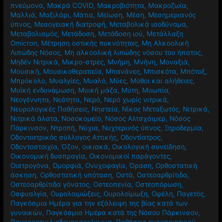
πνεύμονα
,
Μακρά COVID
,
Μακροβιότητα
,
Μακροζωία
,
Μαλλιά
,
Μαξιλάρι
,
Μάτια
,
Μείωση
,
Μέση
,
Μεσημεριανός
ύπνος
,
Μεσογειακή διατροφή
,
Μεταβολικά ισοδύναμα
,
Μεταβολισμός
,
Μετάδοση
,
Μετάδοση ιού
,
Μετάλλαξη
Omicron
,
Μέτρηση οστικής πυκνότητας
,
Μη Αλκοολική
Λιπώδης Νόσος
,
Μη αλκοολική λιπώδης νόσου του ήπατος
,
Μηδέν Νιτρικά
,
Μικρο-στρες
,
Μνήμη
,
Μνήνη
,
Μοναξιά
,
Μουσική
,
Μουσικοθεραπεία
,
Μπανάνες
,
Μπισκότα
,
Μπότοξ
,
Μπρόκολο
,
Μυαλγίες
,
Μυαλό
,
Μύες
,
Μύθοι και αλήθειες
,
Μυϊκή ενδυνάμωση
,
Μυική μάζα
,
Μύτη
,
Μυωπία
,
Νεογέννητα
,
Νεότητα
,
Νερό
,
Νερό χωρίς νιτρικά
,
Νευρολογικές Παθήσεις
,
Νηστεία
,
Νίκος Μεταξωτός
,
Νιτρικά
,
Νιτρικά άλατα
,
Νοσοκομείο
,
Νόσος Αλτσχάιμερ
,
Νόσος
Πάρκινσον
,
Ντροπή
,
Νύχια
,
Νυχτερινός ύπνος
,
Ξηροδερμία
,
Οδοντιατρικός σύλλογος Αττικής
,
Οδοντίατρος
,
Οδοντοστοιχία
,
Όζον
,
οικιακά
,
Οικολογική συνείδηση
,
Οικονομική δυσπραγία
,
Οικονομικοί παράγοντες
,
Οιστρογόνα
,
Ομορφιά
,
Ονυχοφαγία
,
Όραση
,
Ορθοστατική
άσκηση
,
Ορθοστατική υπόταση
,
Οστά
,
Οστεοαρθρίτιδα
,
Οστεοαρθρίτιδα γόνατος
,
Οστεοπενία
,
Οστεοπόρωση
,
Οσφυαλγία
,
Ουρολοιμώξεις
,
Ουρολοίμωξη
,
Οφέλη
,
Παγετός
,
Παγκόσμια Ημέρα για την εξάλειψη της βίας κατά των
γυναικών
,
Παγκόσμια Ημέρα κατά της Νόσου Πάρκινσον
,