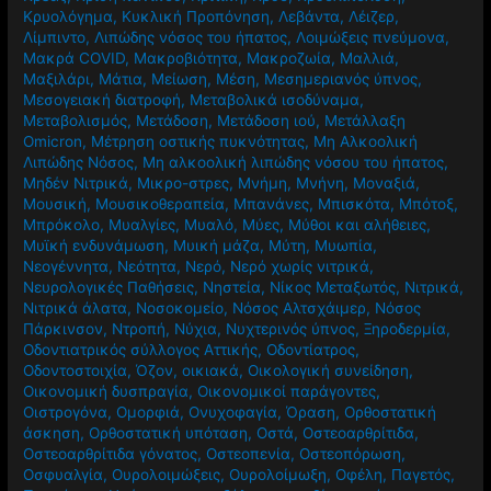
Κρυολόγημα
,
Κυκλική Προπόνηση
,
Λεβάντα
,
Λέιζερ
,
Λίμπιντο
,
Λιπώδης νόσος του ήπατος
,
Λοιμώξεις πνεύμονα
,
Μακρά COVID
,
Μακροβιότητα
,
Μακροζωία
,
Μαλλιά
,
Μαξιλάρι
,
Μάτια
,
Μείωση
,
Μέση
,
Μεσημεριανός ύπνος
,
Μεσογειακή διατροφή
,
Μεταβολικά ισοδύναμα
,
Μεταβολισμός
,
Μετάδοση
,
Μετάδοση ιού
,
Μετάλλαξη
Omicron
,
Μέτρηση οστικής πυκνότητας
,
Μη Αλκοολική
Λιπώδης Νόσος
,
Μη αλκοολική λιπώδης νόσου του ήπατος
,
Μηδέν Νιτρικά
,
Μικρο-στρες
,
Μνήμη
,
Μνήνη
,
Μοναξιά
,
Μουσική
,
Μουσικοθεραπεία
,
Μπανάνες
,
Μπισκότα
,
Μπότοξ
,
Μπρόκολο
,
Μυαλγίες
,
Μυαλό
,
Μύες
,
Μύθοι και αλήθειες
,
Μυϊκή ενδυνάμωση
,
Μυική μάζα
,
Μύτη
,
Μυωπία
,
Νεογέννητα
,
Νεότητα
,
Νερό
,
Νερό χωρίς νιτρικά
,
Νευρολογικές Παθήσεις
,
Νηστεία
,
Νίκος Μεταξωτός
,
Νιτρικά
,
Νιτρικά άλατα
,
Νοσοκομείο
,
Νόσος Αλτσχάιμερ
,
Νόσος
Πάρκινσον
,
Ντροπή
,
Νύχια
,
Νυχτερινός ύπνος
,
Ξηροδερμία
,
Οδοντιατρικός σύλλογος Αττικής
,
Οδοντίατρος
,
Οδοντοστοιχία
,
Όζον
,
οικιακά
,
Οικολογική συνείδηση
,
Οικονομική δυσπραγία
,
Οικονομικοί παράγοντες
,
Οιστρογόνα
,
Ομορφιά
,
Ονυχοφαγία
,
Όραση
,
Ορθοστατική
άσκηση
,
Ορθοστατική υπόταση
,
Οστά
,
Οστεοαρθρίτιδα
,
Οστεοαρθρίτιδα γόνατος
,
Οστεοπενία
,
Οστεοπόρωση
,
Οσφυαλγία
,
Ουρολοιμώξεις
,
Ουρολοίμωξη
,
Οφέλη
,
Παγετός
,