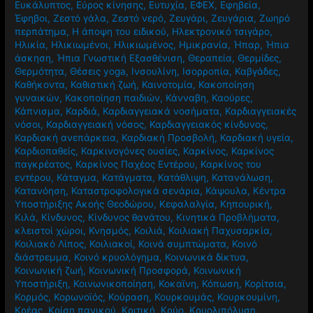
Ευκάλυπτος
,
Εύρος κίνησης
,
Ευτυχία
,
ΕΦΕΧ
,
Εφηβεία
,
Έφηβοι
,
Ζεστό γάλα
,
Ζεστό νερό
,
Ζευγάρι
,
Ζευγάρια
,
Ζωηρό
περπάτημα
,
Η άποψη του ειδικού
,
Ηλεκτρονικό τσιγάρο
,
Ηλικία
,
Ηλικιωμένοι
,
Ηλικιωμένος
,
Ημικρανία
,
Ήπαρ
,
Ήπια
άσκηση
,
Ήπια Γνωστική Εξασθένιση
,
Θεραπεία
,
Θερμίδες
,
Θερμότητα
,
Θέσεις yoga
,
Ινσουλίνη
,
Ισορροπία
,
Καβγάδες
,
Καθήκοντα
,
Καθιστική ζωή
,
Καινοτομία
,
Κακοποίηση
γυναικών
,
Κακοποίηση παιδιών
,
Κάνναβη
,
Καούρες
,
Κάπνισμα
,
Καρδιά
,
Καρδιαγγειακά νοσήματα
,
Καρδιαγγειακές
νόσοι
,
Καρδιαγγειακή νόσος
,
Καρδιαγγειακός κίνδυνος
,
Καρδιακή ανεπάρκεια
,
Καρδιακή Προσβολή
,
Καρδιακή υγεία
,
Καρδιοπαθείς
,
Καρκινογόνες ουσίες
,
Καρκίνος
,
Καρκίνος
παγκρέατος
,
Καρκίνος Παχέος Εντέρου
,
Καρκίνος του
εντέρου
,
Κάταγμα
,
Κατάγματα
,
Κατάθλιψη
,
Κατανάλωση
,
Κατανόηση
,
Καταστροφολογικά σενάρια
,
Κάψουλα
,
Κέντρα
Υποστήριξης Ακοής Θεοδώρου
,
Κεφαλαλγία
,
Κηπουρική
,
Κιλά
,
Κίνδυνος
,
Κίνδυνος θανάτου
,
Κινητικά Προβλήματα
,
κλειστοί χώροι
,
Κνησμός
,
Κοιλιά
,
Κοιλιακή Παχυσαρκία
,
Κοιλιακό Λίπος
,
Κοιλιακοί
,
Κοινά συμπτώματα
,
Κοινό
διάστρεμμα
,
Κοινό κρυολόγημα
,
Κοινωνικά δίκτυα
,
Κοινωνική ζωή
,
Κοινωνική Προσφορά
,
Κοινωνική
Υποστήριξη
,
Κοινωνικοποίηση
,
Κοκαϊνη
,
Κόπωση
,
Κορίτσια
,
Κορμός
,
Κορωνοϊός
,
Κούραση
,
Κουρκουμάς
,
Κουρκουμίνη
,
Κρέας
,
Κρίση πανικού
,
Κριτική
,
Κρύο
,
Κρυολιπόλυση
,