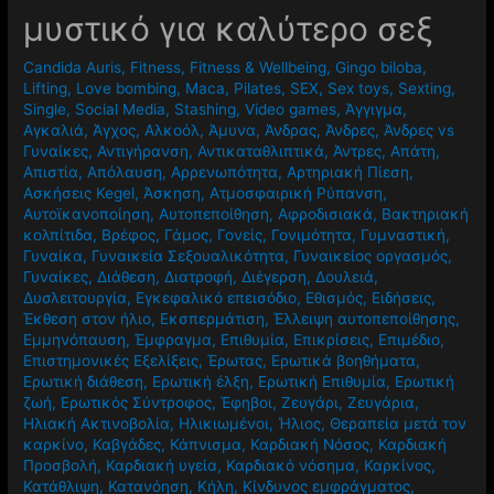
μυστικό για καλύτερο σεξ
Candida Auris
,
Fitness
,
Fitness & Wellbeing
,
Gingo biloba
,
Lifting
,
Love bombing
,
Maca
,
Pilates
,
SEX
,
Sex toys
,
Sexting
,
Single
,
Social Media
,
Stashing
,
Video games
,
Άγγιγμα
,
Αγκαλιά
,
Άγχος
,
Αλκοόλ
,
Άμυνα
,
Άνδρας
,
Άνδρες
,
Άνδρες vs
Γυναίκες
,
Αντιγήρανση
,
Αντικαταθλιπτικά
,
Άντρες
,
Απάτη
,
Απιστία
,
Απόλαυση
,
Αρρενωπότητα
,
Αρτηριακή Πίεση
,
Ασκήσεις Kegel
,
Άσκηση
,
Ατμοσφαιρική Ρύπανση
,
Αυτοϊκανοποίηση
,
Αυτοπεποίθηση
,
Αφροδισιακά
,
Βακτηριακή
κολπίτιδα
,
Βρέφος
,
Γάμος
,
Γονείς
,
Γονιμότητα
,
Γυμναστική
,
Γυναίκα
,
Γυναικεία Σεξουαλικότητα
,
Γυναικείος οργασμός
,
Γυναίκες
,
Διάθεση
,
Διατροφή
,
Διέγερση
,
Δουλειά
,
Δυσλειτουργία
,
Εγκεφαλικό επεισόδιο
,
Εθισμός
,
Ειδήσεις
,
Έκθεση στον ήλιο
,
Εκσπερμάτιση
,
Έλλειψη αυτοπεποίθησης
,
Εμμηνόπαυση
,
Έμφραγμα
,
Επιθυμία
,
Επικρίσεις
,
Επιμέδιο
,
Επιστημονικές Εξελίξεις
,
Έρωτας
,
Ερωτικά βοηθήματα
,
Ερωτική διάθεση
,
Ερωτική έλξη
,
Ερωτική Επιθυμία
,
Ερωτική
ζωή
,
Ερωτικός Σύντροφος
,
Έφηβοι
,
Ζευγάρι
,
Ζευγάρια
,
Ηλιακή Ακτινοβολία
,
Ηλικιωμένοι
,
Ήλιος
,
Θεραπεία μετά τον
καρκίνο
,
Καβγάδες
,
Κάπνισμα
,
Καρδιακή Νόσος
,
Καρδιακή
Προσβολή
,
Καρδιακή υγεία
,
Καρδιακό νόσημα
,
Καρκίνος
,
Κατάθλιψη
,
Κατανόηση
,
Κήλη
,
Κίνδυνος εμφράγματος
,