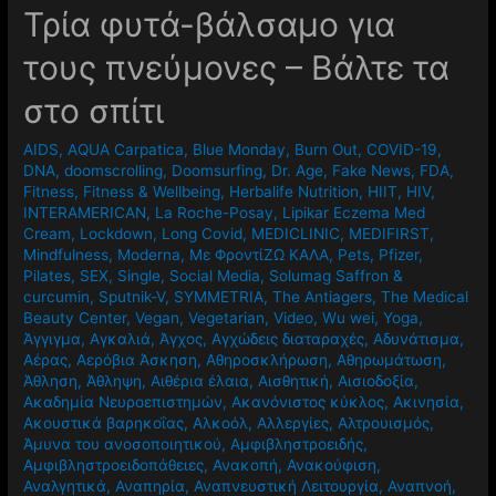
Τρία φυτά-βάλσαμο για
τους πνεύμονες – Βάλτε τα
στο σπίτι
AIDS
,
AQUA Carpatica
,
Blue Monday
,
Burn Out
,
COVID-19
,
DNA
,
doomscrolling
,
Doomsurfing
,
Dr. Age
,
Fake News
,
FDA
,
Fitness
,
Fitness & Wellbeing
,
Herbalife Nutrition
,
HIIT
,
HIV
,
INTERAMERICAN
,
La Roche-Posay
,
Lipikar Eczema Med
Cream
,
Lockdown
,
Long Covid
,
MEDICLINIC
,
MEDIFIRST
,
Mindfulness
,
Moderna
,
Mε ΦροντίΖΩ ΚΑΛΑ
,
Pets
,
Pfizer
,
Pilates
,
SEX
,
Single
,
Social Media
,
Solumag Saffron &
curcumin
,
Sputnik-V
,
SYMMETRIA
,
The Antiagers
,
The Medical
Beauty Center
,
Vegan
,
Vegetarian
,
Video
,
Wu wei
,
Yoga
,
Άγγιγμα
,
Αγκαλιά
,
Άγχος
,
Αγχώδεις διαταραχές
,
Αδυνάτισμα
,
Αέρας
,
Αερόβια Άσκηση
,
Αθηροσκλήρωση
,
Αθηρωμάτωση
,
Άθληση
,
Άθληψη
,
Αιθέρια έλαια
,
Αισθητική
,
Αισιοδοξία
,
Ακαδημία Νευροεπιστημών
,
Ακανόνιστος κύκλος
,
Ακινησία
,
Ακουστικά βαρηκοΐας
,
Αλκοόλ
,
Αλλεργίες
,
Αλτρουισμός
,
Άμυνα του ανοσοποιητικού
,
Αμφιβληστροειδής
,
Αμφιβληστροειδοπάθειες
,
Ανακοπή
,
Ανακούφιση
,
Αναλγητικά
,
Αναπηρία
,
Αναπνευστική Λειτουργία
,
Αναπνοή
,