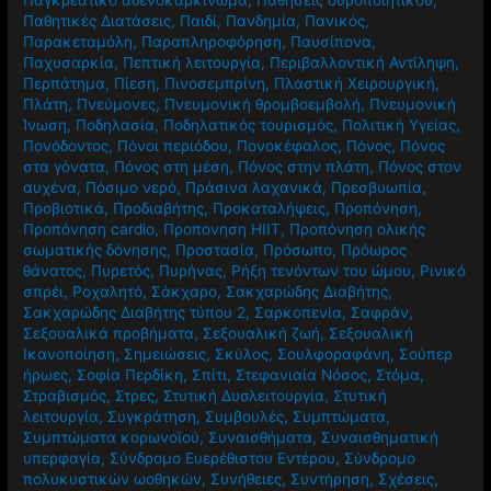
Παγκρεατικό αδενοκαρκίνωμα
,
Παθήσεις ουροποιητικού
,
Παθητικές Διατάσεις
,
Παιδί
,
Πανδημία
,
Πανικός
,
Παρακεταμόλη
,
Παραπληροφόρηση
,
Παυσίπονα
,
Παχυσαρκία
,
Πεπτική λειτουργία
,
Περιβαλλοντική Αντίληψη
,
Περπάτημα
,
Πίεση
,
Πινοσεμπρίνη
,
Πλαστική Χειρουργική
,
Πλάτη
,
Πνεύμονες
,
Πνευμονική θρομβοεμβολή
,
Πνευμονική
Ίνωση
,
Ποδηλασία
,
Ποδηλατικός τουρισμός
,
Πολιτική Υγείας
,
Πονόδοντος
,
Πόνοι περιόδου
,
Πονοκέφαλος
,
Πόνος
,
Πόνος
στα γόνατα
,
Πόνος στη μέση
,
Πόνος στην πλάτη
,
Πόνος στον
αυχένα
,
Πόσιμο νερό
,
Πράσινα λαχανικά
,
Πρεσβυωπία
,
Προβιοτικά
,
Προδιαβήτης
,
Προκαταλήψεις
,
Προπόνηση
,
Προπόνηση cardio
,
Προπονηση HIIT
,
Προπόνηση ολικής
σωματικής δόνησης
,
Προστασία
,
Πρόσωπο
,
Πρόωρος
θάνατος
,
Πυρετός
,
Πυρήνας
,
Ρήξη τενόντων του ώμου
,
Ρινικό
σπρέι
,
Ροχαλητό
,
Σάκχαρο
,
Σακχαρώδης Διαβήτης
,
Σακχαρώδης Διαβήτης τύπου 2
,
Σαρκοπενία
,
Σαφράν
,
Σεξουαλικά προβήματα
,
Σεξουαλική ζωή
,
Σεξουαλική
Ικανοποίηση
,
Σημειώσεις
,
Σκύλος
,
Σουλφοραφάνη
,
Σούπερ
ήρωες
,
Σοφία Περδίκη
,
Σπίτι
,
Στεφανιαία Νόσος
,
Στόμα
,
Στραβισμός
,
Στρες
,
Στυτική Δυσλειτουργία
,
Στυτική
λειτουργία
,
Συγκράτηση
,
Συμβουλές
,
Συμπτώματα
,
Συμπτώματα κορωνοϊού
,
Συναισθήματα
,
Συναισθηματική
υπερφαγία
,
Σύνδρομο Ευερέθιστου Εντέρου
,
Σύνδρομο
πολυκυστικών ωοθηκών
,
Συνήθειες
,
Συντήρηση
,
Σχέσεις
,