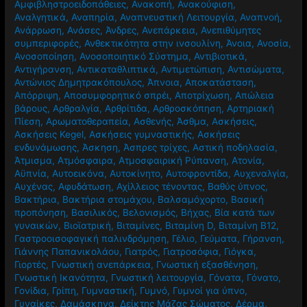
Αμφιβληστροειδοπάθειες
,
Ανακοπή
,
Ανακούφιση
,
Αναλγητικά
,
Αναπηρία
,
Αναπνευστική Λειτουργία
,
Αναπνοή
,
Ανάρρωση
,
Ανάσες
,
Άνδρες
,
Ανεπάρκεια
,
Ανεπιθύμητες
συμπεριφορές
,
Ανθεκτικότητα στην ινσουλίνη
,
Άνοια
,
Ανοσία
,
Ανοσοποίηση
,
Ανοσοποιητικό Σύστημα
,
Αντιβιοτικά
,
Αντιγήρανση
,
Αντικαταθλιπτικά
,
Αντιμετώπιση
,
Αντισώματα
,
Αντώνιος Δημητρακόπουλος
,
Άπνοια
,
Αποκατάσταση
,
Απόρριψη
,
Αποσυμφορητικό σπρέι
,
Αποτρίχωση
,
Απώλεια
βάρους
,
Αρθραλγία
,
Αρθρίτιδα
,
Αρθροσκόπηση
,
Αρτηριακή
Πίεση
,
Αρωματοθεραπεία
,
Ασθενής
,
Άσθμα
,
Ασκήσεις
,
Ασκήσεις Kegel
,
Ασκήσεις γυμναστικής
,
Ασκήσεις
ενδυνάμωσης
,
Άσκηση
,
Άσπρες τρίχες
,
Αστική ποδηλασία
,
Άτμισμα
,
Ατμόσφαιρα
,
Ατμοσφαιρική Ρύπανση
,
Ατονία
,
Αϋπνία
,
Αυτοεικόνα
,
Αυτοκίνητο
,
Αυτοφροντίδα
,
Αυχεναλγία
,
Αυχένας
,
Αφυδάτωση
,
Αχίλλειος τένοντας
,
Βαθύς ύπνος
,
Βακτήρια
,
Βακτήρια στομάχου
,
Βαλσαμόχορτο
,
Βασική
προπόνηση
,
Βασιλικός
,
Βελονισμός
,
Βήχας
,
Βία κατά των
γυναικών
,
Βιοϊατρική
,
Βιταμίνες
,
Βιταμίνη D
,
Βιταμίνη Β12
,
Γαστροοισοφαγική παλινδρόμηση
,
Γέλιο
,
Γεύματα
,
Γήρανση
,
Γιάννης Παπανικολάου
,
Γιατρός
,
Γιατροσόφια
,
Γιόγκα
,
Γιορτές
,
Γνωστική ανεπάρκεια
,
Γνωστική εξασθένηση
,
Γνωστική Ικανότητα
,
Γνωστική λειτουργία
,
Γόνατα
,
Γόνατο
,
Γονίδια
,
Γρίπη
,
Γυμναστική
,
Γυμνό
,
Γυμνοί για ύπνο
,
Γυναίκες
,
Δαμάσκηνα
,
Δείκτης Μάζας Σώματος
,
Δέρμα
,