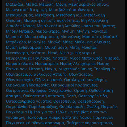
Μαξιλάρι
,
Μάτια
,
Μείωση
,
Μέση
,
Μεσημεριανός ύπνος
,
Μεσογειακή διατροφή
,
Μεταβολικά ισοδύναμα
,
Μεταβολισμός
,
Μετάδοση
,
Μετάδοση ιού
,
Μετάλλαξη
Omicron
,
Μέτρηση οστικής πυκνότητας
,
Μη Αλκοολική
Λιπώδης Νόσος
,
Μη αλκοολική λιπώδης νόσου του ήπατος
,
Μηδέν Νιτρικά
,
Μικρο-στρες
,
Μνήμη
,
Μνήνη
,
Μοναξιά
,
Μουσική
,
Μουσικοθεραπεία
,
Μπανάνες
,
Μπισκότα
,
Μπότοξ
,
Μπρόκολο
,
Μυαλγίες
,
Μυαλό
,
Μύες
,
Μύθοι και αλήθειες
,
Μυϊκή ενδυνάμωση
,
Μυική μάζα
,
Μύτη
,
Μυωπία
,
Νεογέννητα
,
Νεότητα
,
Νερό
,
Νερό χωρίς νιτρικά
,
Νευρολογικές Παθήσεις
,
Νηστεία
,
Νίκος Μεταξωτός
,
Νιτρικά
,
Νιτρικά άλατα
,
Νοσοκομείο
,
Νόσος Αλτσχάιμερ
,
Νόσος
Πάρκινσον
,
Ντροπή
,
Νύχια
,
Νυχτερινός ύπνος
,
Ξηροδερμία
,
Οδοντιατρικός σύλλογος Αττικής
,
Οδοντίατρος
,
Οδοντοστοιχία
,
Όζον
,
οικιακά
,
Οικολογική συνείδηση
,
Οικονομική δυσπραγία
,
Οικονομικοί παράγοντες
,
Οιστρογόνα
,
Ομορφιά
,
Ονυχοφαγία
,
Όραση
,
Ορθοστατική
άσκηση
,
Ορθοστατική υπόταση
,
Οστά
,
Οστεοαρθρίτιδα
,
Οστεοαρθρίτιδα γόνατος
,
Οστεοπενία
,
Οστεοπόρωση
,
Οσφυαλγία
,
Ουρολοιμώξεις
,
Ουρολοίμωξη
,
Οφέλη
,
Παγετός
,
Παγκόσμια Ημέρα για την εξάλειψη της βίας κατά των
γυναικών
,
Παγκόσμια Ημέρα κατά της Νόσου Πάρκινσον
,
Παγκρεατικό αδενοκαρκίνωμα
,
Παθήσεις ουροποιητικού
,