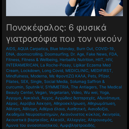
Πονοκέφαλος: 6 φυσικά
γιατροσόφια που τον νικούν
AIDS
,
AQUA Carpatica
,
Blue Monday
,
Burn Out
,
COVID-19
,
DNA
,
doomscrolling
,
Doomsurfing
,
Dr. Age
,
Fake News
,
FDA
,
Fitness
,
Fitness & Wellbeing
,
Herbalife Nutrition
,
HIIT
,
HIV
,
INTERAMERICAN
,
La Roche-Posay
,
Lipikar Eczema Med
Cream
,
Lockdown
,
Long Covid
,
MEDICLINIC
,
MEDIFIRST
,
Mindfulness
,
Moderna
,
Mε ΦροντίΖΩ ΚΑΛΑ
,
Pets
,
Pfizer
,
Pilates
,
SEX
,
Single
,
Social Media
,
Solumag Saffron &
curcumin
,
Sputnik-V
,
SYMMETRIA
,
The Antiagers
,
The Medical
Beauty Center
,
Vegan
,
Vegetarian
,
Video
,
Wu wei
,
Yoga
,
Άγγιγμα
,
Αγκαλιά
,
Άγχος
,
Αγχώδεις διαταραχές
,
Αδυνάτισμα
,
Αέρας
,
Αερόβια Άσκηση
,
Αθηροσκλήρωση
,
Αθηρωμάτωση
,
Άθληση
,
Άθληψη
,
Αιθέρια έλαια
,
Αισθητική
,
Αισιοδοξία
,
Ακαδημία Νευροεπιστημών
,
Ακανόνιστος κύκλος
,
Ακινησία
,
Ακουστικά βαρηκοΐας
,
Αλκοόλ
,
Αλλεργίες
,
Αλτρουισμός
,
Άμυνα του ανοσοποιητικού
,
Αμφιβληστροειδής
,