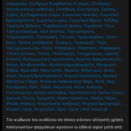
υπερφαγία
,
Σύνδρομο Ευερέθιστου Εντέρου
,
Σύνδρομο
πολυκυστικών ωοθηκών
,
Συνήθειες
,
Συντήρηση
,
Σχέσεις
,
Σχέση
,
Σχιζοφρένεια
,
Σώμα
,
Σωματική Άσκηση
,
Σωματική
δραστηριότητα
,
Σωματική υγεία
,
Σωματικό βάρος
,
Ταξίδια
,
Ταχύτητα βάδισης
,
Τερηδογόνος δράση
,
Τερηδόνα
,
Τεστ
,
Τεστ κοπώσεως
,
Τεστ σκάλας
,
Τεστοστερόνη
,
Τετρακέφαλοι
,
Τηλεόραση
,
Τόνωση
,
Τριγλυκερίδια
,
Τρίτη
δόση
,
Τρόποι μετάδοσης
,
Τρόφιμα
,
Τσακωμός
,
Τύχη
,
Υαλουρονικό οξύ
,
Υγεία
,
Υπέρβαροι
,
Υπέρταση
,
Υπερφαγία
,
Υπνική άπνοια
,
Ύπνος
,
Υποστήριξη
,
Υποχρεώσεις
,
υψηλής
έντασης διαλειμματική προπόνηση
,
Φαγητό
,
Φαρμακοποιός
,
Φιλίες
,
Φλαβονοειδές
,
Φλεβική θρομβοεμβολή
,
Φλεγμονή
,
Φόβος
,
Φροντίδα
,
Φροντιστής
,
Φρούτα
,
Φτέρνισμα
,
Φύλο
,
Φύση
,
Φυσική δραστηριότητα
,
Φυσική Κατάσταση
,
Φυσικό
Μεταλλικό Νερό
,
Φυσικώς Ανθρακούχο Νερό
,
Φυτό
,
Φως
,
Χαλάρωση
,
Χάπι
,
Χαρά
,
Χειμώνας
,
Χιόνι
,
Χιούμορ
,
Χοληστερόλη
,
Χρήση κάνναβης
,
Χριστούγεννα
,
Χρόνιο στρες
,
Χρόνιος Πόνος
,
Χρώματα
,
Χώροι πρασίνου
,
Ψάρια
,
Ψέμα
,
Ψεύδη
,
Ψήσιμο
,
Ψυχιατρικές παθήσεις
,
Ψυχικές διαταραχές
,
Ψυχική Υγεία
,
Ψυχολογία
,
Ώμοι
,
Ώμος
/ Από
Hours.gr
Τον κώδωνα του κινδύνου σε όσους κάνουν αλόγιστη χρήση
πασίγνωστων φαρμάκων κρούουν οι ειδικοί αφού μετά από