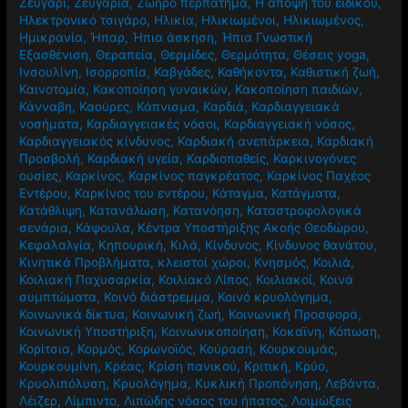
Ζευγάρι
,
Ζευγάρια
,
Ζωηρό περπάτημα
,
Η άποψη του ειδικού
,
Ηλεκτρονικό τσιγάρο
,
Ηλικία
,
Ηλικιωμένοι
,
Ηλικιωμένος
,
Ημικρανία
,
Ήπαρ
,
Ήπια άσκηση
,
Ήπια Γνωστική
Εξασθένιση
,
Θεραπεία
,
Θερμίδες
,
Θερμότητα
,
Θέσεις yoga
,
Ινσουλίνη
,
Ισορροπία
,
Καβγάδες
,
Καθήκοντα
,
Καθιστική ζωή
,
Καινοτομία
,
Κακοποίηση γυναικών
,
Κακοποίηση παιδιών
,
Κάνναβη
,
Καούρες
,
Κάπνισμα
,
Καρδιά
,
Καρδιαγγειακά
νοσήματα
,
Καρδιαγγειακές νόσοι
,
Καρδιαγγειακή νόσος
,
Καρδιαγγειακός κίνδυνος
,
Καρδιακή ανεπάρκεια
,
Καρδιακή
Προσβολή
,
Καρδιακή υγεία
,
Καρδιοπαθείς
,
Καρκινογόνες
ουσίες
,
Καρκίνος
,
Καρκίνος παγκρέατος
,
Καρκίνος Παχέος
Εντέρου
,
Καρκίνος του εντέρου
,
Κάταγμα
,
Κατάγματα
,
Κατάθλιψη
,
Κατανάλωση
,
Κατανόηση
,
Καταστροφολογικά
σενάρια
,
Κάψουλα
,
Κέντρα Υποστήριξης Ακοής Θεοδώρου
,
Κεφαλαλγία
,
Κηπουρική
,
Κιλά
,
Κίνδυνος
,
Κίνδυνος θανάτου
,
Κινητικά Προβλήματα
,
κλειστοί χώροι
,
Κνησμός
,
Κοιλιά
,
Κοιλιακή Παχυσαρκία
,
Κοιλιακό Λίπος
,
Κοιλιακοί
,
Κοινά
συμπτώματα
,
Κοινό διάστρεμμα
,
Κοινό κρυολόγημα
,
Κοινωνικά δίκτυα
,
Κοινωνική ζωή
,
Κοινωνική Προσφορά
,
Κοινωνική Υποστήριξη
,
Κοινωνικοποίηση
,
Κοκαϊνη
,
Κόπωση
,
Κορίτσια
,
Κορμός
,
Κορωνοϊός
,
Κούραση
,
Κουρκουμάς
,
Κουρκουμίνη
,
Κρέας
,
Κρίση πανικού
,
Κριτική
,
Κρύο
,
Κρυολιπόλυση
,
Κρυολόγημα
,
Κυκλική Προπόνηση
,
Λεβάντα
,
Λέιζερ
,
Λίμπιντο
,
Λιπώδης νόσος του ήπατος
,
Λοιμώξεις