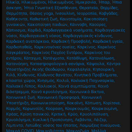
Ηλικία
,
Ηλικιωμένοι
,
Ηλικιωμένος
,
Ημικρανία
,
Ήπαρ
,
Ήπια
άσκηση
,
Ήπια Γνωστική Εξασθένιση
,
Θεραπεία
,
Θερμίδες
,
Θερμότητα
,
Θέσεις yoga
,
Ινσουλίνη
,
Ισορροπία
,
Καβγάδες
,
Καθήκοντα
,
Καθιστική ζωή
,
Καινοτομία
,
Κακοποίηση
γυναικών
,
Κακοποίηση παιδιών
,
Κάνναβη
,
Καούρες
,
Κάπνισμα
,
Καρδιά
,
Καρδιαγγειακά νοσήματα
,
Καρδιαγγειακές
νόσοι
,
Καρδιαγγειακή νόσος
,
Καρδιαγγειακός κίνδυνος
,
Καρδιακή ανεπάρκεια
,
Καρδιακή Προσβολή
,
Καρδιακή υγεία
,
Καρδιοπαθείς
,
Καρκινογόνες ουσίες
,
Καρκίνος
,
Καρκίνος
παγκρέατος
,
Καρκίνος Παχέος Εντέρου
,
Καρκίνος του
εντέρου
,
Κάταγμα
,
Κατάγματα
,
Κατάθλιψη
,
Κατανάλωση
,
Κατανόηση
,
Καταστροφολογικά σενάρια
,
Κάψουλα
,
Κέντρα
Υποστήριξης Ακοής Θεοδώρου
,
Κεφαλαλγία
,
Κηπουρική
,
Κιλά
,
Κίνδυνος
,
Κίνδυνος θανάτου
,
Κινητικά Προβλήματα
,
κλειστοί χώροι
,
Κνησμός
,
Κοιλιά
,
Κοιλιακή Παχυσαρκία
,
Κοιλιακό Λίπος
,
Κοιλιακοί
,
Κοινά συμπτώματα
,
Κοινό
διάστρεμμα
,
Κοινό κρυολόγημα
,
Κοινωνικά δίκτυα
,
Κοινωνική ζωή
,
Κοινωνική Προσφορά
,
Κοινωνική
Υποστήριξη
,
Κοινωνικοποίηση
,
Κοκαϊνη
,
Κόπωση
,
Κορίτσια
,
Κορμός
,
Κορωνοϊός
,
Κούραση
,
Κουρκουμάς
,
Κουρκουμίνη
,
Κρέας
,
Κρίση πανικού
,
Κριτική
,
Κρύο
,
Κρυολιπόλυση
,
Κρυολόγημα
,
Κυκλική Προπόνηση
,
Λεβάντα
,
Λέιζερ
,
Λίμπιντο
,
Λιπώδης νόσος του ήπατος
,
Λοιμώξεις πνεύμονα
,
Μακρά COVID
,
Μακροβιότητα
,
Μακροζωία
,
Μαλλιά
,