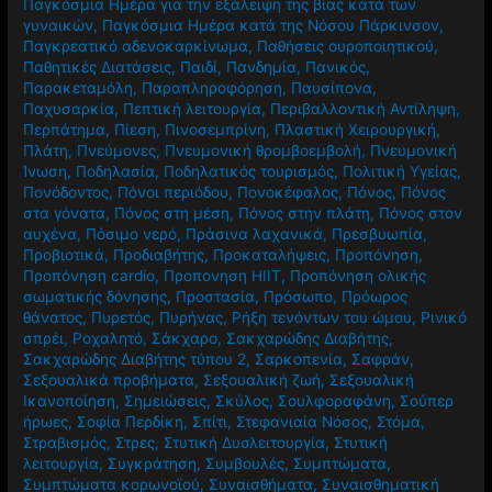
Παγκόσμια Ημέρα για την εξάλειψη της βίας κατά των
γυναικών
,
Παγκόσμια Ημέρα κατά της Νόσου Πάρκινσον
,
Παγκρεατικό αδενοκαρκίνωμα
,
Παθήσεις ουροποιητικού
,
Παθητικές Διατάσεις
,
Παιδί
,
Πανδημία
,
Πανικός
,
Παρακεταμόλη
,
Παραπληροφόρηση
,
Παυσίπονα
,
Παχυσαρκία
,
Πεπτική λειτουργία
,
Περιβαλλοντική Αντίληψη
,
Περπάτημα
,
Πίεση
,
Πινοσεμπρίνη
,
Πλαστική Χειρουργική
,
Πλάτη
,
Πνεύμονες
,
Πνευμονική θρομβοεμβολή
,
Πνευμονική
Ίνωση
,
Ποδηλασία
,
Ποδηλατικός τουρισμός
,
Πολιτική Υγείας
,
Πονόδοντος
,
Πόνοι περιόδου
,
Πονοκέφαλος
,
Πόνος
,
Πόνος
στα γόνατα
,
Πόνος στη μέση
,
Πόνος στην πλάτη
,
Πόνος στον
αυχένα
,
Πόσιμο νερό
,
Πράσινα λαχανικά
,
Πρεσβυωπία
,
Προβιοτικά
,
Προδιαβήτης
,
Προκαταλήψεις
,
Προπόνηση
,
Προπόνηση cardio
,
Προπονηση HIIT
,
Προπόνηση ολικής
σωματικής δόνησης
,
Προστασία
,
Πρόσωπο
,
Πρόωρος
θάνατος
,
Πυρετός
,
Πυρήνας
,
Ρήξη τενόντων του ώμου
,
Ρινικό
σπρέι
,
Ροχαλητό
,
Σάκχαρο
,
Σακχαρώδης Διαβήτης
,
Σακχαρώδης Διαβήτης τύπου 2
,
Σαρκοπενία
,
Σαφράν
,
Σεξουαλικά προβήματα
,
Σεξουαλική ζωή
,
Σεξουαλική
Ικανοποίηση
,
Σημειώσεις
,
Σκύλος
,
Σουλφοραφάνη
,
Σούπερ
ήρωες
,
Σοφία Περδίκη
,
Σπίτι
,
Στεφανιαία Νόσος
,
Στόμα
,
Στραβισμός
,
Στρες
,
Στυτική Δυσλειτουργία
,
Στυτική
λειτουργία
,
Συγκράτηση
,
Συμβουλές
,
Συμπτώματα
,
Συμπτώματα κορωνοϊού
,
Συναισθήματα
,
Συναισθηματική