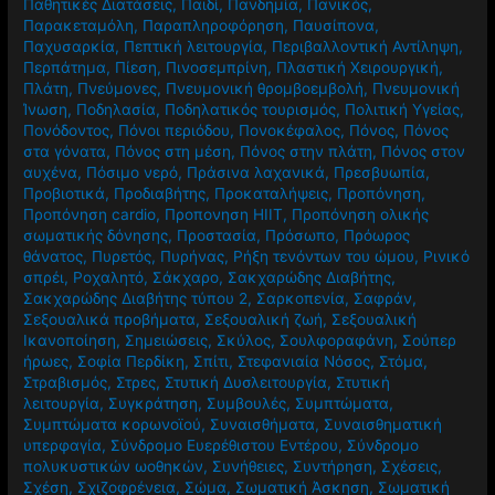
Παθητικές Διατάσεις
,
Παιδί
,
Πανδημία
,
Πανικός
,
Παρακεταμόλη
,
Παραπληροφόρηση
,
Παυσίπονα
,
Παχυσαρκία
,
Πεπτική λειτουργία
,
Περιβαλλοντική Αντίληψη
,
Περπάτημα
,
Πίεση
,
Πινοσεμπρίνη
,
Πλαστική Χειρουργική
,
Πλάτη
,
Πνεύμονες
,
Πνευμονική θρομβοεμβολή
,
Πνευμονική
Ίνωση
,
Ποδηλασία
,
Ποδηλατικός τουρισμός
,
Πολιτική Υγείας
,
Πονόδοντος
,
Πόνοι περιόδου
,
Πονοκέφαλος
,
Πόνος
,
Πόνος
στα γόνατα
,
Πόνος στη μέση
,
Πόνος στην πλάτη
,
Πόνος στον
αυχένα
,
Πόσιμο νερό
,
Πράσινα λαχανικά
,
Πρεσβυωπία
,
Προβιοτικά
,
Προδιαβήτης
,
Προκαταλήψεις
,
Προπόνηση
,
Προπόνηση cardio
,
Προπονηση HIIT
,
Προπόνηση ολικής
σωματικής δόνησης
,
Προστασία
,
Πρόσωπο
,
Πρόωρος
θάνατος
,
Πυρετός
,
Πυρήνας
,
Ρήξη τενόντων του ώμου
,
Ρινικό
σπρέι
,
Ροχαλητό
,
Σάκχαρο
,
Σακχαρώδης Διαβήτης
,
Σακχαρώδης Διαβήτης τύπου 2
,
Σαρκοπενία
,
Σαφράν
,
Σεξουαλικά προβήματα
,
Σεξουαλική ζωή
,
Σεξουαλική
Ικανοποίηση
,
Σημειώσεις
,
Σκύλος
,
Σουλφοραφάνη
,
Σούπερ
ήρωες
,
Σοφία Περδίκη
,
Σπίτι
,
Στεφανιαία Νόσος
,
Στόμα
,
Στραβισμός
,
Στρες
,
Στυτική Δυσλειτουργία
,
Στυτική
λειτουργία
,
Συγκράτηση
,
Συμβουλές
,
Συμπτώματα
,
Συμπτώματα κορωνοϊού
,
Συναισθήματα
,
Συναισθηματική
υπερφαγία
,
Σύνδρομο Ευερέθιστου Εντέρου
,
Σύνδρομο
πολυκυστικών ωοθηκών
,
Συνήθειες
,
Συντήρηση
,
Σχέσεις
,
Σχέση
,
Σχιζοφρένεια
,
Σώμα
,
Σωματική Άσκηση
,
Σωματική