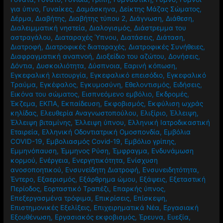
για ύπνο
,
Γυναίκες
,
Δαμάσκηνα
,
Δείκτης Μάζας Σώματος
,
Δέρμα
,
Διαβήτης
,
Διαβήτης τύπου 2
,
Διάγνωση
,
Διάθεση
,
Διαλειμματική νηστεία
,
Διαλογισμός
,
Διάστρεμμα του
αστραγάλου
,
Διαταραχές Ύπνου
,
Διατάσεις
,
Διάταση
,
Διατροφή
,
Διατροφικές διαταραχές
,
Διατροφικές Συνήθειες
,
Διαφραγματική αναπνοή
,
Διοξείδιο του αζώτου
,
Δονήσεις
,
Δόντια
,
Δυσκοιλιότητα
,
Δύσπνοια
,
Εαρινή κόπωση
,
Εγκεφαλική λειτουργία
,
Εγκεφαλικό επεισόδιο
,
Εγκεφαλικό
Τραύμα
,
Εγκέφαλος
,
Εγκυμοσύνη
,
Εθελοντισμός
,
Ειδήσεις
,
Εικόνα του σώματος
,
Εισπνεόμενο εμβόλιο
,
Εκδρομές
,
Έκζεμα
,
ΕΚΠΑ
,
Εκπαίδευση
,
Εκφοβισμός
,
Εκφύλιση ωχράς
κηλίδας
,
Ελευθερία Αναγνωστοπούλου
,
Ελιξίριο
,
Έλλειψη
,
Έλλειψη βιταμίνης
,
Έλλειψη ύπνου
,
Ελληνική Ιατροδικαστική
Εταιρεία
,
Ελληνική Οδοντιατρική Ομοσπονδία
,
Εμβόλια
COVID-19
,
Εμβολιασμός Covid-19
,
Εμβόλιο γρίπης
,
Εμμηνόπαυση
,
Έμμηνος Ρύση
,
Έμφραγμα
,
Ενδυνάμωση
κορμού
,
Ενέργεια
,
Ενεργητικότητα
,
Ενίσχυση
ανοσοποητικού
,
Ενσυνείδητη Διατροφή
,
Ενσυνειδητότητα
,
Έντερο
,
Εξαερισμός
,
Εξάρθρημα ώμου
,
Εξάψεις
,
Εξεταστική
Περίοδος
,
Εορταστικό Τραπέζι
,
Επαρκής ύπνος
,
Επεξεργασμένα τρόφιμα
,
Επικρίσεις
,
Επίσκεψη
,
Επιστημονικές Εξελίξεις
,
Επιχειρηματικά Νέα
,
Εργασιακή
Εξουθένωση
,
Εργασιακός εκφοβισμός
,
Έρευνα
,
Ευεξία
,