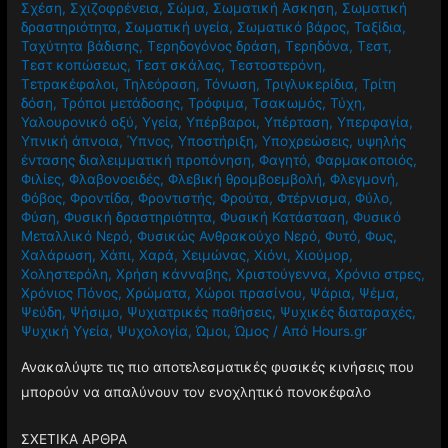
Σχέση
,
Σχιζοφρένεια
,
Σώμα
,
Σωματική Άσκηση
,
Σωματική
δραστηριότητα
,
Σωματική υγεία
,
Σωματικό βάρος
,
Ταξίδια
,
Ταχύτητα βάδισης
,
Τερηδογόνος δράση
,
Τερηδόνα
,
Τεστ
,
Τεστ κοπώσεως
,
Τεστ σκάλας
,
Τεστοστερόνη
,
Τετρακέφαλοι
,
Τηλεόραση
,
Τόνωση
,
Τριγλυκερίδια
,
Τρίτη
δόση
,
Τρόποι μετάδοσης
,
Τρόφιμα
,
Τσακωμός
,
Τύχη
,
Υαλουρονικό οξύ
,
Υγεία
,
Υπέρβαροι
,
Υπέρταση
,
Υπερφαγία
,
Υπνική άπνοια
,
Ύπνος
,
Υποστήριξη
,
Υποχρεώσεις
,
υψηλής
έντασης διαλειμματική προπόνηση
,
Φαγητό
,
Φαρμακοποιός
,
Φιλίες
,
Φλαβονοειδές
,
Φλεβική θρομβοεμβολή
,
Φλεγμονή
,
Φόβος
,
Φροντίδα
,
Φροντιστής
,
Φρούτα
,
Φτέρνισμα
,
Φύλο
,
Φύση
,
Φυσική δραστηριότητα
,
Φυσική Κατάσταση
,
Φυσικό
Μεταλλικό Νερό
,
Φυσικώς Ανθρακούχο Νερό
,
Φυτό
,
Φως
,
Χαλάρωση
,
Χάπι
,
Χαρά
,
Χειμώνας
,
Χιόνι
,
Χιούμορ
,
Χοληστερόλη
,
Χρήση κάνναβης
,
Χριστούγεννα
,
Χρόνιο στρες
,
Χρόνιος Πόνος
,
Χρώματα
,
Χώροι πρασίνου
,
Ψάρια
,
Ψέμα
,
Ψεύδη
,
Ψήσιμο
,
Ψυχιατρικές παθήσεις
,
Ψυχικές διαταραχές
,
Ψυχική Υγεία
,
Ψυχολογία
,
Ώμοι
,
Ώμος
/ Από
Hours.gr
Ανακαλύψτε τις πιο αποτελεσματικές φυσικές κινήσεις που
μπορούν να απαλύνουν τον ενοχλητικό πονοκέφαλο
ΣΧΕΤΙΚΑ ΑΡΘΡΑ