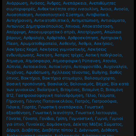
Ανάρρωση
,
Ανάσες
,
Άνδρες
,
Ανεπάρκεια
,
Ανεπιθύμητες
συμπεριφορές
,
Ανθεκτικότητα στην ινσουλίνη
,
Άνοια
,
Ανοσία
,
Ανοσοποίηση
,
Ανοσοποιητικό Σύστημα
,
Αντιβιοτικά
,
Αντιγήρανση
,
Αντικαταθλιπτικά
,
Αντιμετώπιση
,
Αντισώματα
,
Αντώνιος Δημητρακόπουλος
,
Άπνοια
,
Αποκατάσταση
,
Απόρριψη
,
Αποσυμφορητικό σπρέι
,
Αποτρίχωση
,
Απώλεια
βάρους
,
Αρθραλγία
,
Αρθρίτιδα
,
Αρθροσκόπηση
,
Αρτηριακή
Πίεση
,
Αρωματοθεραπεία
,
Ασθενής
,
Άσθμα
,
Ασκήσεις
,
Ασκήσεις Kegel
,
Ασκήσεις γυμναστικής
,
Ασκήσεις
ενδυνάμωσης
,
Άσκηση
,
Άσπρες τρίχες
,
Αστική ποδηλασία
,
Άτμισμα
,
Ατμόσφαιρα
,
Ατμοσφαιρική Ρύπανση
,
Ατονία
,
Αϋπνία
,
Αυτοεικόνα
,
Αυτοκίνητο
,
Αυτοφροντίδα
,
Αυχεναλγία
,
Αυχένας
,
Αφυδάτωση
,
Αχίλλειος τένοντας
,
Βullying
,
Βαθύς
ύπνος
,
Βακτήρια
,
Βακτήρια στομάχου
,
Βαλσαμόχορτο
,
Βασική προπόνηση
,
Βασιλικός
,
Βελονισμός
,
Βήχας
,
Βία κατά
των γυναικών
,
Βιοϊατρική
,
Βιταμίνες
,
Βιταμίνη D
,
Βιταμίνη
Β12
,
Γαστροοισοφαγική παλινδρόμηση
,
Γέλιο
,
Γεύματα
,
Γήρανση
,
Γιάννης Παπανικολάου
,
Γιατρός
,
Γιατροσόφια
,
Γιόγκα
,
Γιορτές
,
Γνωστική ανεπάρκεια
,
Γνωστική
εξασθένηση
,
Γνωστική Ικανότητα
,
Γνωστική λειτουργία
,
Γόνατα
,
Γόνατο
,
Γονίδια
,
Γρίπη
,
Γυμναστική
,
Γυμνό
,
Γυμνοί
για ύπνο
,
Γυναίκες
,
Δαμάσκηνα
,
Δείκτης Μάζας Σώματος
,
Δέρμα
,
Διαβήτης
,
Διαβήτης τύπου 2
,
Διάγνωση
,
Διάθεση
,
Διαλειμματική νηστεία
,
Διαλογισμός
,
Διάστρεμμα του