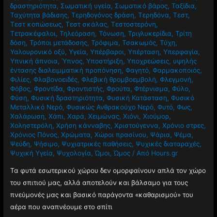
δραστηριότητα
,
Σωματική υγεία
,
Σωματικό βάρος
,
Ταξίδια
,
Ταχύτητα βάδισης
,
Τερηδογόνος δράση
,
Τερηδόνα
,
Τεστ
,
Τεστ κοπώσεως
,
Τεστ σκάλας
,
Τεστοστερόνη
,
Τετρακέφαλοι
,
Τηλεόραση
,
Τόνωση
,
Τριγλυκερίδια
,
Τρίτη
δόση
,
Τρόποι μετάδοσης
,
Τρόφιμα
,
Τσακωμός
,
Τύχη
,
Υαλουρονικό οξύ
,
Υγεία
,
Υπέρβαροι
,
Υπέρταση
,
Υπερφαγία
,
Υπνική άπνοια
,
Ύπνος
,
Υποστήριξη
,
Υποχρεώσεις
,
υψηλής
έντασης διαλειμματική προπόνηση
,
Φαγητό
,
Φαρμακοποιός
,
Φιλίες
,
Φλαβονοειδές
,
Φλεβική θρομβοεμβολή
,
Φλεγμονή
,
Φόβος
,
Φροντίδα
,
Φροντιστής
,
Φρούτα
,
Φτέρνισμα
,
Φύλο
,
Φύση
,
Φυσική δραστηριότητα
,
Φυσική Κατάσταση
,
Φυσικό
Μεταλλικό Νερό
,
Φυσικώς Ανθρακούχο Νερό
,
Φυτό
,
Φως
,
Χαλάρωση
,
Χάπι
,
Χαρά
,
Χειμώνας
,
Χιόνι
,
Χιούμορ
,
Χοληστερόλη
,
Χρήση κάνναβης
,
Χριστούγεννα
,
Χρόνιο στρες
,
Χρόνιος Πόνος
,
Χρώματα
,
Χώροι πρασίνου
,
Ψάρια
,
Ψέμα
,
Ψεύδη
,
Ψήσιμο
,
Ψυχιατρικές παθήσεις
,
Ψυχικές διαταραχές
,
Ψυχική Υγεία
,
Ψυχολογία
,
Ώμοι
,
Ώμος
/ Από
Hours.gr
Τα φυτά εσωτερικού χώρου δεν ομορφαίνουν απλά τον χώρο
του σπιτιού μας, αλλά αποτελούν και βάλσαμο για τους
πνεύμονές μας και βασικό παράγοντα «καθαρισμού» του
αέρα που αναπνέουμε στο σπίτι