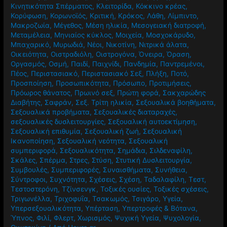
Κινητικότητα Σπέρματος
,
Κλειτορίδα
,
Κόκκινο κρέας
,
Κορύφωση
,
Κορωνοϊός
,
Κριτική
,
Κρόκος
,
Λάθη
,
Λίμπιντο
,
Μακροζωία
,
Μέγεθος
,
Μέση ηλικία
,
Μεσογειακή διατροφή
,
Μεταμέλεια
,
Μηνιαίος κύκλος
,
Μοιχεία
,
Μοσχοκάρυδο
,
Μπαχαρικό
,
Μυρωδιά
,
Νέοι
,
Νικοτίνη
,
Νιτρικά άλατα
,
Οικειότητα
,
Οιστραδιόλη
,
Οιστρογόνα
,
Όνειρα
,
Όραση
,
Οργασμός
,
Οσμή
,
Παιδί
,
Παιχνίδι
,
Πανδημία
,
Παντρεμένοι
,
Πέος
,
Περιστασιακό
,
Περιστασιακό Σεξ
,
Πλήξη
,
Ποτό
,
Προσποίηση
,
Προσωπικότητα
,
Πρόσωπο
,
Προτιμήσεις
,
Πρόωρος θάνατος
,
Πρωινό σεξ
,
Πρώτη φορά
,
Σακχαρώδης
Διαβήτης
,
Σαφράν
,
Σεξ. Τρίτη ηλικία
,
Σεξουαλικά βοηθήματα
,
Σεξουαλικά προβήματα
,
Σεξουαλικές διαταραχές
,
σεξουαλικές δυσλειτουργίες
,
Σεξουαλική αυτοεκτίμηση
,
Σεξουαλική επιθυμία
,
Σεξουαλική ζωή
,
Σεξουαλική
Ικανοποίηση
,
Σεξουαλική νεότητα
,
Σεξουαλική
συμπεριφορά
,
Σεξουαλικότητα
,
Σημάδια
,
Σιλδεναφίλη
,
Σκάλες
,
Σπέρμα
,
Στρες
,
Στύση
,
Στυτική Δυσλειτουργία
,
Συμβουλές
,
Συμπεριφορές
,
Συναισθήματα
,
Συνήθεια
,
Σύντροφοι
,
Συχνότητα
,
Σχέσεις
,
Σχέση
,
Ταδαλαφίλη
,
Τεστ
,
Τεστοστερόνη
,
Τζίνσενγκ
,
Τοξικές ουσίες
,
Τοξικές σχέσεις
,
Τριγωνέλλα
,
Τριχοφυΐα
,
Τσακωμός
,
Τσιγάρο
,
Υγεία
,
Υπερσεξουαλικότητα
,
Υπέρταση
,
Υπερτροφές & Βότανα
,
Ύπνος
,
Φιλί
,
Φλερτ
,
Χωρισμός
,
Ψυχική Υγεία
,
Ψυχολογία
,