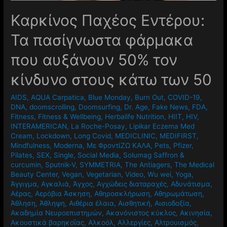
Καρκίνος Παχέος Εντέρου:
Τα πασίγνωστα φάρμακα
που αυξάνουν 50% τον
κίνδυνο στους κάτω των 50
AIDS
,
AQUA Carpatica
,
Blue Monday
,
Burn Out
,
COVID-19
,
DNA
,
doomscrolling
,
Doomsurfing
,
Dr. Age
,
Fake News
,
FDA
,
Fitness
,
Fitness & Wellbeing
,
Herbalife Nutrition
,
HIIT
,
HIV
,
INTERAMERICAN
,
La Roche-Posay
,
Lipikar Eczema Med
Cream
,
Lockdown
,
Long Covid
,
MEDICLINIC
,
MEDIFIRST
,
Mindfulness
,
Moderna
,
Mε ΦροντίΖΩ ΚΑΛΑ
,
Pets
,
Pfizer
,
Pilates
,
SEX
,
Single
,
Social Media
,
Solumag Saffron &
curcumin
,
Sputnik-V
,
SYMMETRIA
,
The Antiagers
,
The Medical
Beauty Center
,
Vegan
,
Vegetarian
,
Video
,
Wu wei
,
Yoga
,
Άγγιγμα
,
Αγκαλιά
,
Άγχος
,
Αγχώδεις διαταραχές
,
Αδυνάτισμα
,
Αέρας
,
Αερόβια Άσκηση
,
Αθηροσκλήρωση
,
Αθηρωμάτωση
,
Άθληση
,
Άθληψη
,
Αιθέρια έλαια
,
Αισθητική
,
Αισιοδοξία
,
Ακαδημία Νευροεπιστημών
,
Ακανόνιστος κύκλος
,
Ακινησία
,
Ακουστικά βαρηκοΐας
,
Αλκοόλ
,
Αλλεργίες
,
Αλτρουισμός
,