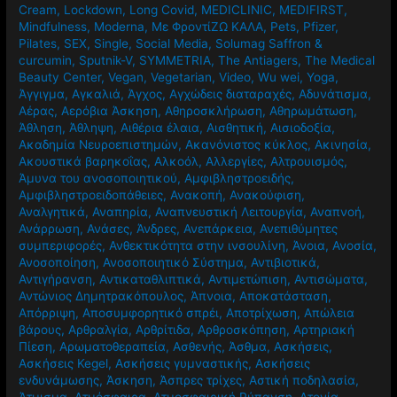
Cream
,
Lockdown
,
Long Covid
,
MEDICLINIC
,
MEDIFIRST
,
Mindfulness
,
Moderna
,
Mε ΦροντίΖΩ ΚΑΛΑ
,
Pets
,
Pfizer
,
Pilates
,
SEX
,
Single
,
Social Media
,
Solumag Saffron &
curcumin
,
Sputnik-V
,
SYMMETRIA
,
The Antiagers
,
The Medical
Beauty Center
,
Vegan
,
Vegetarian
,
Video
,
Wu wei
,
Yoga
,
Άγγιγμα
,
Αγκαλιά
,
Άγχος
,
Αγχώδεις διαταραχές
,
Αδυνάτισμα
,
Αέρας
,
Αερόβια Άσκηση
,
Αθηροσκλήρωση
,
Αθηρωμάτωση
,
Άθληση
,
Άθληψη
,
Αιθέρια έλαια
,
Αισθητική
,
Αισιοδοξία
,
Ακαδημία Νευροεπιστημών
,
Ακανόνιστος κύκλος
,
Ακινησία
,
Ακουστικά βαρηκοΐας
,
Αλκοόλ
,
Αλλεργίες
,
Αλτρουισμός
,
Άμυνα του ανοσοποιητικού
,
Αμφιβληστροειδής
,
Αμφιβληστροειδοπάθειες
,
Ανακοπή
,
Ανακούφιση
,
Αναλγητικά
,
Αναπηρία
,
Αναπνευστική Λειτουργία
,
Αναπνοή
,
Ανάρρωση
,
Ανάσες
,
Άνδρες
,
Ανεπάρκεια
,
Ανεπιθύμητες
συμπεριφορές
,
Ανθεκτικότητα στην ινσουλίνη
,
Άνοια
,
Ανοσία
,
Ανοσοποίηση
,
Ανοσοποιητικό Σύστημα
,
Αντιβιοτικά
,
Αντιγήρανση
,
Αντικαταθλιπτικά
,
Αντιμετώπιση
,
Αντισώματα
,
Αντώνιος Δημητρακόπουλος
,
Άπνοια
,
Αποκατάσταση
,
Απόρριψη
,
Αποσυμφορητικό σπρέι
,
Αποτρίχωση
,
Απώλεια
βάρους
,
Αρθραλγία
,
Αρθρίτιδα
,
Αρθροσκόπηση
,
Αρτηριακή
Πίεση
,
Αρωματοθεραπεία
,
Ασθενής
,
Άσθμα
,
Ασκήσεις
,
Ασκήσεις Kegel
,
Ασκήσεις γυμναστικής
,
Ασκήσεις
ενδυνάμωσης
,
Άσκηση
,
Άσπρες τρίχες
,
Αστική ποδηλασία
,