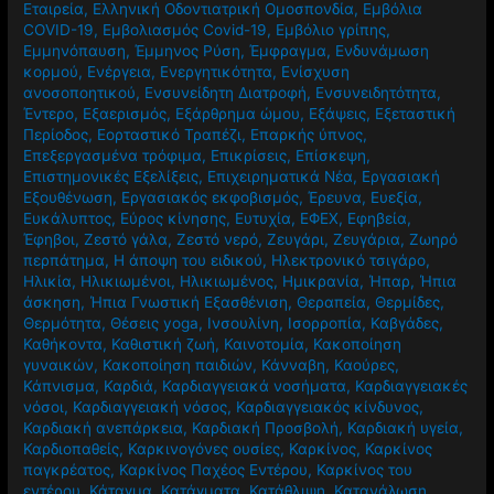
Εταιρεία
,
Ελληνική Οδοντιατρική Ομοσπονδία
,
Εμβόλια
COVID-19
,
Εμβολιασμός Covid-19
,
Εμβόλιο γρίπης
,
Εμμηνόπαυση
,
Έμμηνος Ρύση
,
Έμφραγμα
,
Ενδυνάμωση
κορμού
,
Ενέργεια
,
Ενεργητικότητα
,
Ενίσχυση
ανοσοποητικού
,
Ενσυνείδητη Διατροφή
,
Ενσυνειδητότητα
,
Έντερο
,
Εξαερισμός
,
Εξάρθρημα ώμου
,
Εξάψεις
,
Εξεταστική
Περίοδος
,
Εορταστικό Τραπέζι
,
Επαρκής ύπνος
,
Επεξεργασμένα τρόφιμα
,
Επικρίσεις
,
Επίσκεψη
,
Επιστημονικές Εξελίξεις
,
Επιχειρηματικά Νέα
,
Εργασιακή
Εξουθένωση
,
Εργασιακός εκφοβισμός
,
Έρευνα
,
Ευεξία
,
Ευκάλυπτος
,
Εύρος κίνησης
,
Ευτυχία
,
ΕΦΕΧ
,
Εφηβεία
,
Έφηβοι
,
Ζεστό γάλα
,
Ζεστό νερό
,
Ζευγάρι
,
Ζευγάρια
,
Ζωηρό
περπάτημα
,
Η άποψη του ειδικού
,
Ηλεκτρονικό τσιγάρο
,
Ηλικία
,
Ηλικιωμένοι
,
Ηλικιωμένος
,
Ημικρανία
,
Ήπαρ
,
Ήπια
άσκηση
,
Ήπια Γνωστική Εξασθένιση
,
Θεραπεία
,
Θερμίδες
,
Θερμότητα
,
Θέσεις yoga
,
Ινσουλίνη
,
Ισορροπία
,
Καβγάδες
,
Καθήκοντα
,
Καθιστική ζωή
,
Καινοτομία
,
Κακοποίηση
γυναικών
,
Κακοποίηση παιδιών
,
Κάνναβη
,
Καούρες
,
Κάπνισμα
,
Καρδιά
,
Καρδιαγγειακά νοσήματα
,
Καρδιαγγειακές
νόσοι
,
Καρδιαγγειακή νόσος
,
Καρδιαγγειακός κίνδυνος
,
Καρδιακή ανεπάρκεια
,
Καρδιακή Προσβολή
,
Καρδιακή υγεία
,
Καρδιοπαθείς
,
Καρκινογόνες ουσίες
,
Καρκίνος
,
Καρκίνος
παγκρέατος
,
Καρκίνος Παχέος Εντέρου
,
Καρκίνος του
εντέρου
,
Κάταγμα
,
Κατάγματα
,
Κατάθλιψη
,
Κατανάλωση
,