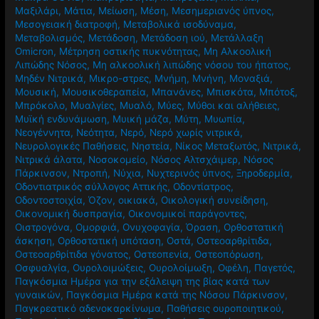
Μαξιλάρι
,
Μάτια
,
Μείωση
,
Μέση
,
Μεσημεριανός ύπνος
,
Μεσογειακή διατροφή
,
Μεταβολικά ισοδύναμα
,
Μεταβολισμός
,
Μετάδοση
,
Μετάδοση ιού
,
Μετάλλαξη
Omicron
,
Μέτρηση οστικής πυκνότητας
,
Μη Αλκοολική
Λιπώδης Νόσος
,
Μη αλκοολική λιπώδης νόσου του ήπατος
,
Μηδέν Νιτρικά
,
Μικρο-στρες
,
Μνήμη
,
Μνήνη
,
Μοναξιά
,
Μουσική
,
Μουσικοθεραπεία
,
Μπανάνες
,
Μπισκότα
,
Μπότοξ
,
Μπρόκολο
,
Μυαλγίες
,
Μυαλό
,
Μύες
,
Μύθοι και αλήθειες
,
Μυϊκή ενδυνάμωση
,
Μυική μάζα
,
Μύτη
,
Μυωπία
,
Νεογέννητα
,
Νεότητα
,
Νερό
,
Νερό χωρίς νιτρικά
,
Νευρολογικές Παθήσεις
,
Νηστεία
,
Νίκος Μεταξωτός
,
Νιτρικά
,
Νιτρικά άλατα
,
Νοσοκομείο
,
Νόσος Αλτσχάιμερ
,
Νόσος
Πάρκινσον
,
Ντροπή
,
Νύχια
,
Νυχτερινός ύπνος
,
Ξηροδερμία
,
Οδοντιατρικός σύλλογος Αττικής
,
Οδοντίατρος
,
Οδοντοστοιχία
,
Όζον
,
οικιακά
,
Οικολογική συνείδηση
,
Οικονομική δυσπραγία
,
Οικονομικοί παράγοντες
,
Οιστρογόνα
,
Ομορφιά
,
Ονυχοφαγία
,
Όραση
,
Ορθοστατική
άσκηση
,
Ορθοστατική υπόταση
,
Οστά
,
Οστεοαρθρίτιδα
,
Οστεοαρθρίτιδα γόνατος
,
Οστεοπενία
,
Οστεοπόρωση
,
Οσφυαλγία
,
Ουρολοιμώξεις
,
Ουρολοίμωξη
,
Οφέλη
,
Παγετός
,
Παγκόσμια Ημέρα για την εξάλειψη της βίας κατά των
γυναικών
,
Παγκόσμια Ημέρα κατά της Νόσου Πάρκινσον
,
Παγκρεατικό αδενοκαρκίνωμα
,
Παθήσεις ουροποιητικού
,