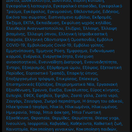
Δόντια
,
Δυσκοιλιότητα
,
Δύσπνοια
,
Εαρινή κόπωση
,
Εγκεφαλική λειτουργία
,
Εγκεφαλικό επεισόδιο
,
Εγκεφαλικό
Τραύμα
,
Εγκέφαλος
,
Εγκυμοσύνη
,
Εθελοντισμός
,
Ειδήσεις
,
Εικόνα του σώματος
,
Εισπνεόμενο εμβόλιο
,
Εκδρομές
,
Έκζεμα
,
ΕΚΠΑ
,
Εκπαίδευση
,
Εκφύλιση ωχράς κηλίδας
,
Ελευθερία Αναγνωστοπούλου
,
Ελιξίριο
,
Έλλειψη
,
Έλλειψη
βιταμίνης
,
Έλλειψη ύπνου
,
Ελληνική Ιατροδικαστική
Εταιρεία
,
Ελληνική Οδοντιατρική Ομοσπονδία
,
Εμβόλια
COVID-19
,
Εμβολιασμός Covid-19
,
Εμβόλιο γρίπης
,
Εμμηνόπαυση
,
Έμμηνος Ρύση
,
Έμφραγμα
,
Ενδυνάμωση
κορμού
,
Ενέργεια
,
Ενεργητικότητα
,
Ενίσχυση
ανοσοποητικού
,
Ενσυνείδητη Διατροφή
,
Ενσυνειδητότητα
,
Έντερο
,
Εξαερισμός
,
Εξάρθρημα ώμου
,
Εξάψεις
,
Εξεταστική
Περίοδος
,
Εορταστικό Τραπέζι
,
Επαρκής ύπνος
,
Επεξεργασμένα τρόφιμα
,
Επικρίσεις
,
Επίσκεψη
,
Επιστημονικές Εξελίξεις
,
Επιχειρηματικά Νέα
,
Εργασιακή
Εξουθένωση
,
Έρευνα
,
Ευεξία
,
Ευκάλυπτος
,
Εύρος κίνησης
,
Ευτυχία
,
ΕΦΕΧ
,
Εφηβεία
,
Έφηβοι
,
Ζεστό γάλα
,
Ζεστό νερό
,
Ζευγάρι
,
Ζευγάρια
,
Ζωηρό περπάτημα
,
Η άποψη του ειδικού
,
Ηλεκτρονικό τσιγάρο
,
Ηλικία
,
Ηλικιωμένοι
,
Ηλικιωμένος
,
Ημικρανία
,
Ήπαρ
,
Ήπια άσκηση
,
Ήπια Γνωστική
Εξασθένιση
,
Θεραπεία
,
Θερμίδες
,
Θερμότητα
,
Θέσεις yoga
,
Ινσουλίνη
,
Ισορροπία
,
Καβγάδες
,
Καθήκοντα
,
Καθιστική ζωή
,
Καινοτομία
,
Κακοποίηση γυναικών
,
Κακοποίηση παιδιών
,