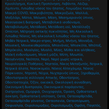
Κρυολόγημα
,
Κυκλική Προπόνηση
,
Λεβάντα
,
Λέιζερ
,
Λίμπιντο
,
Λιπώδης νόσος του ήπατος
,
Λοιμώξεις πνεύμονα
,
Μακρά COVID
,
Μακροβιότητα
,
Μακροζωία
,
Μαλλιά
,
Μαξιλάρι
,
Μάτια
,
Μείωση
,
Μέση
,
Μεσημεριανός ύπνος
,
Μεσογειακή διατροφή
,
Μεταβολικά ισοδύναμα
,
Μεταβολισμός
,
Μετάδοση
,
Μετάδοση ιού
,
Μετάλλαξη
Omicron
,
Μέτρηση οστικής πυκνότητας
,
Μη Αλκοολική
Λιπώδης Νόσος
,
Μη αλκοολική λιπώδης νόσου του ήπατος
,
Μηδέν Νιτρικά
,
Μικρο-στρες
,
Μνήμη
,
Μνήνη
,
Μοναξιά
,
Μουσική
,
Μουσικοθεραπεία
,
Μπανάνες
,
Μπισκότα
,
Μπότοξ
,
Μπρόκολο
,
Μυαλγίες
,
Μυαλό
,
Μύες
,
Μύθοι και αλήθειες
,
Μυϊκή ενδυνάμωση
,
Μυική μάζα
,
Μύτη
,
Μυωπία
,
Νεογέννητα
,
Νεότητα
,
Νερό
,
Νερό χωρίς νιτρικά
,
Νευρολογικές Παθήσεις
,
Νηστεία
,
Νίκος Μεταξωτός
,
Νιτρικά
,
Νιτρικά άλατα
,
Νοσοκομείο
,
Νόσος Αλτσχάιμερ
,
Νόσος
Πάρκινσον
,
Ντροπή
,
Νύχια
,
Νυχτερινός ύπνος
,
Ξηροδερμία
,
Οδοντιατρικός σύλλογος Αττικής
,
Οδοντίατρος
,
Οδοντοστοιχία
,
Όζον
,
οικιακά
,
Οικολογική συνείδηση
,
Οικονομική δυσπραγία
,
Οικονομικοί παράγοντες
,
Οιστρογόνα
,
Ομορφιά
,
Ονυχοφαγία
,
Όραση
,
Ορθοστατική
άσκηση
,
Ορθοστατική υπόταση
,
Οστά
,
Οστεοαρθρίτιδα
,
Οστεοαρθρίτιδα γόνατος
,
Οστεοπενία
,
Οστεοπόρωση
,
Οσφυαλγία
,
Ουρολοιμώξεις
,
Ουρολοίμωξη
,
Οφέλη
,
Παγετός
,