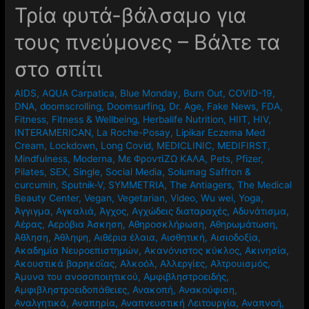
Τρία φυτά-βάλσαμο για
τους πνεύμονες – Βάλτε τα
στο σπίτι
AIDS
,
AQUA Carpatica
,
Blue Monday
,
Burn Out
,
COVID-19
,
DNA
,
doomscrolling
,
Doomsurfing
,
Dr. Age
,
Fake News
,
FDA
,
Fitness
,
Fitness & Wellbeing
,
Herbalife Nutrition
,
HIIT
,
HIV
,
INTERAMERICAN
,
La Roche-Posay
,
Lipikar Eczema Med
Cream
,
Lockdown
,
Long Covid
,
MEDICLINIC
,
MEDIFIRST
,
Mindfulness
,
Moderna
,
Mε ΦροντίΖΩ ΚΑΛΑ
,
Pets
,
Pfizer
,
Pilates
,
SEX
,
Single
,
Social Media
,
Solumag Saffron &
curcumin
,
Sputnik-V
,
SYMMETRIA
,
The Antiagers
,
The Medical
Beauty Center
,
Vegan
,
Vegetarian
,
Video
,
Wu wei
,
Yoga
,
Άγγιγμα
,
Αγκαλιά
,
Άγχος
,
Αγχώδεις διαταραχές
,
Αδυνάτισμα
,
Αέρας
,
Αερόβια Άσκηση
,
Αθηροσκλήρωση
,
Αθηρωμάτωση
,
Άθληση
,
Άθληψη
,
Αιθέρια έλαια
,
Αισθητική
,
Αισιοδοξία
,
Ακαδημία Νευροεπιστημών
,
Ακανόνιστος κύκλος
,
Ακινησία
,
Ακουστικά βαρηκοΐας
,
Αλκοόλ
,
Αλλεργίες
,
Αλτρουισμός
,
Άμυνα του ανοσοποιητικού
,
Αμφιβληστροειδής
,
Αμφιβληστροειδοπάθειες
,
Ανακοπή
,
Ανακούφιση
,
Αναλγητικά
,
Αναπηρία
,
Αναπνευστική Λειτουργία
,
Αναπνοή
,