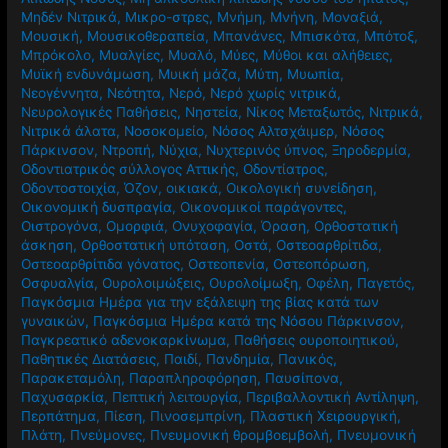
Μηδέν Νιτρικά
,
Μικρο-στρες
,
Μνήμη
,
Μνήνη
,
Μοναξιά
,
Μουσική
,
Μουσικοθεραπεία
,
Μπανάνες
,
Μπισκότα
,
Μπότοξ
,
Μπρόκολο
,
Μυαλγίες
,
Μυαλό
,
Μύες
,
Μύθοι και αλήθειες
,
Μυϊκή ενδυνάμωση
,
Μυική μάζα
,
Μύτη
,
Μυωπία
,
Νεογέννητα
,
Νεότητα
,
Νερό
,
Νερό χωρίς νιτρικά
,
Νευρολογικές Παθήσεις
,
Νηστεία
,
Νίκος Μεταξωτός
,
Νιτρικά
,
Νιτρικά άλατα
,
Νοσοκομείο
,
Νόσος Αλτσχάιμερ
,
Νόσος
Πάρκινσον
,
Ντροπή
,
Νύχια
,
Νυχτερινός ύπνος
,
Ξηροδερμία
,
Οδοντιατρικός σύλλογος Αττικής
,
Οδοντίατρος
,
Οδοντοστοιχία
,
Όζον
,
οικιακά
,
Οικολογική συνείδηση
,
Οικονομική δυσπραγία
,
Οικονομικοί παράγοντες
,
Οιστρογόνα
,
Ομορφιά
,
Ονυχοφαγία
,
Όραση
,
Ορθοστατική
άσκηση
,
Ορθοστατική υπόταση
,
Οστά
,
Οστεοαρθρίτιδα
,
Οστεοαρθρίτιδα γόνατος
,
Οστεοπενία
,
Οστεοπόρωση
,
Οσφυαλγία
,
Ουρολοιμώξεις
,
Ουρολοίμωξη
,
Οφέλη
,
Παγετός
,
Παγκόσμια Ημέρα για την εξάλειψη της βίας κατά των
γυναικών
,
Παγκόσμια Ημέρα κατά της Νόσου Πάρκινσον
,
Παγκρεατικό αδενοκαρκίνωμα
,
Παθήσεις ουροποιητικού
,
Παθητικές Διατάσεις
,
Παιδί
,
Πανδημία
,
Πανικός
,
Παρακεταμόλη
,
Παραπληροφόρηση
,
Παυσίπονα
,
Παχυσαρκία
,
Πεπτική λειτουργία
,
Περιβαλλοντική Αντίληψη
,
Περπάτημα
,
Πίεση
,
Πινοσεμπρίνη
,
Πλαστική Χειρουργική
,
Πλάτη
,
Πνεύμονες
,
Πνευμονική θρομβοεμβολή
,
Πνευμονική