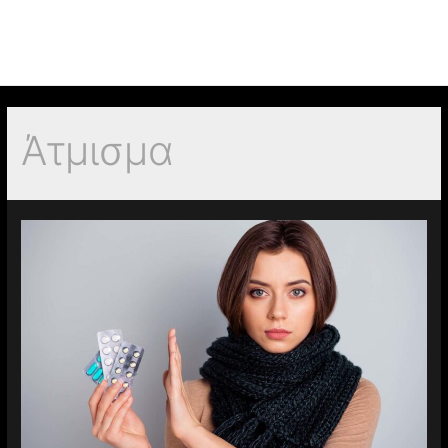
Άτμισμα