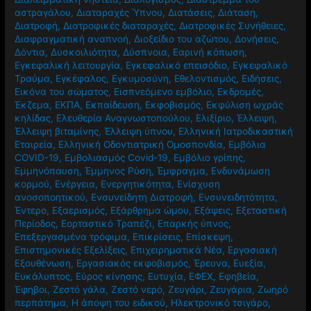
αστραγάλου
,
Διαταραχές Ύπνου
,
Διατάσεις
,
Διάταση
,
Διατροφή
,
Διατροφικές διαταραχές
,
Διατροφικές Συνήθειες
,
Διαφραγματική αναπνοή
,
Διοξείδιο του αζώτου
,
Δονήσεις
,
Δόντια
,
Δυσκοιλιότητα
,
Δύσπνοια
,
Εαρινή κόπωση
,
Εγκεφαλική λειτουργία
,
Εγκεφαλικό επεισόδιο
,
Εγκεφαλικό
Τραύμα
,
Εγκέφαλος
,
Εγκυμοσύνη
,
Εθελοντισμός
,
Ειδήσεις
,
Εικόνα του σώματος
,
Εισπνεόμενο εμβόλιο
,
Εκδρομές
,
Έκζεμα
,
ΕΚΠΑ
,
Εκπαίδευση
,
Εκφοβισμός
,
Εκφύλιση ωχράς
κηλίδας
,
Ελευθερία Αναγνωστοπούλου
,
Ελιξίριο
,
Έλλειψη
,
Έλλειψη βιταμίνης
,
Έλλειψη ύπνου
,
Ελληνική Ιατροδικαστική
Εταιρεία
,
Ελληνική Οδοντιατρική Ομοσπονδία
,
Εμβόλια
COVID-19
,
Εμβολιασμός Covid-19
,
Εμβόλιο γρίπης
,
Εμμηνόπαυση
,
Έμμηνος Ρύση
,
Έμφραγμα
,
Ενδυνάμωση
κορμού
,
Ενέργεια
,
Ενεργητικότητα
,
Ενίσχυση
ανοσοποητικού
,
Ενσυνείδητη Διατροφή
,
Ενσυνειδητότητα
,
Έντερο
,
Εξαερισμός
,
Εξάρθρημα ώμου
,
Εξάψεις
,
Εξεταστική
Περίοδος
,
Εορταστικό Τραπέζι
,
Επαρκής ύπνος
,
Επεξεργασμένα τρόφιμα
,
Επικρίσεις
,
Επίσκεψη
,
Επιστημονικές Εξελίξεις
,
Επιχειρηματικά Νέα
,
Εργασιακή
Εξουθένωση
,
Εργασιακός εκφοβισμός
,
Έρευνα
,
Ευεξία
,
Ευκάλυπτος
,
Εύρος κίνησης
,
Ευτυχία
,
ΕΦΕΧ
,
Εφηβεία
,
Έφηβοι
,
Ζεστό γάλα
,
Ζεστό νερό
,
Ζευγάρι
,
Ζευγάρια
,
Ζωηρό
περπάτημα
,
Η άποψη του ειδικού
,
Ηλεκτρονικό τσιγάρο
,