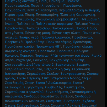
Παθητικές Διατάσεις
,
Παιδί
,
Πανδημία
,
Πανικός
,
Παρακεταμόλη
,
Παραπληροφόρηση
,
Παυσίπονα
,
Παχυσαρκία
,
Πεπτική λειτουργία
,
Περιβαλλοντική Αντίληψη
,
Περπάτημα
,
Πίεση
,
Πινοσεμπρίνη
,
Πλαστική Χειρουργική
,
Πλάτη
,
Πνεύμονες
,
Πνευμονική θρομβοεμβολή
,
Πνευμονική
Ίνωση
,
Ποδηλασία
,
Ποδηλατικός τουρισμός
,
Πολιτική Υγείας
,
Πονόδοντος
,
Πόνοι περιόδου
,
Πονοκέφαλος
,
Πόνος
,
Πόνος
στα γόνατα
,
Πόνος στη μέση
,
Πόνος στην πλάτη
,
Πόνος στον
αυχένα
,
Πόσιμο νερό
,
Πράσινα λαχανικά
,
Πρεσβυωπία
,
Προβιοτικά
,
Προδιαβήτης
,
Προκαταλήψεις
,
Προπόνηση
,
Προπόνηση cardio
,
Προπονηση HIIT
,
Προπόνηση ολικής
σωματικής δόνησης
,
Προστασία
,
Πρόσωπο
,
Πρόωρος
θάνατος
,
Πυρετός
,
Πυρήνας
,
Ρήξη τενόντων του ώμου
,
Ρινικό
σπρέι
,
Ροχαλητό
,
Σάκχαρο
,
Σακχαρώδης Διαβήτης
,
Σακχαρώδης Διαβήτης τύπου 2
,
Σαρκοπενία
,
Σαφράν
,
Σεξουαλικά προβήματα
,
Σεξουαλική ζωή
,
Σεξουαλική
Ικανοποίηση
,
Σημειώσεις
,
Σκύλος
,
Σουλφοραφάνη
,
Σούπερ
ήρωες
,
Σοφία Περδίκη
,
Σπίτι
,
Στεφανιαία Νόσος
,
Στόμα
,
Στραβισμός
,
Στρες
,
Στυτική Δυσλειτουργία
,
Στυτική
λειτουργία
,
Συγκράτηση
,
Συμβουλές
,
Συμπτώματα
,
Συμπτώματα κορωνοϊού
,
Συναισθήματα
,
Συναισθηματική
υπερφαγία
,
Σύνδρομο Ευερέθιστου Εντέρου
,
Σύνδρομο
πολυκυστικών ωοθηκών
,
Συνήθειες
,
Συντήρηση
,
Σχέσεις
,
Σχέση
,
Σχιζοφρένεια
,
Σώμα
,
Σωματική Άσκηση
,
Σωματική