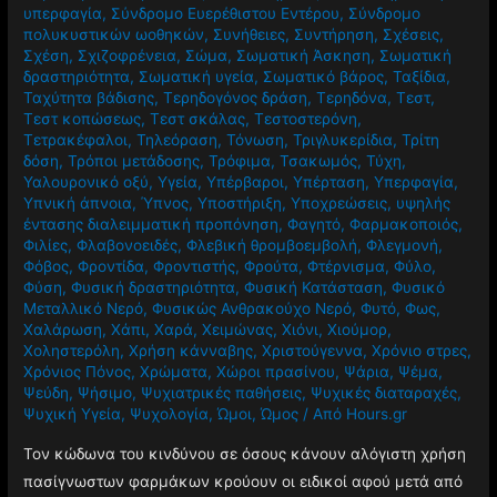
υπερφαγία
,
Σύνδρομο Ευερέθιστου Εντέρου
,
Σύνδρομο
πολυκυστικών ωοθηκών
,
Συνήθειες
,
Συντήρηση
,
Σχέσεις
,
Σχέση
,
Σχιζοφρένεια
,
Σώμα
,
Σωματική Άσκηση
,
Σωματική
δραστηριότητα
,
Σωματική υγεία
,
Σωματικό βάρος
,
Ταξίδια
,
Ταχύτητα βάδισης
,
Τερηδογόνος δράση
,
Τερηδόνα
,
Τεστ
,
Τεστ κοπώσεως
,
Τεστ σκάλας
,
Τεστοστερόνη
,
Τετρακέφαλοι
,
Τηλεόραση
,
Τόνωση
,
Τριγλυκερίδια
,
Τρίτη
δόση
,
Τρόποι μετάδοσης
,
Τρόφιμα
,
Τσακωμός
,
Τύχη
,
Υαλουρονικό οξύ
,
Υγεία
,
Υπέρβαροι
,
Υπέρταση
,
Υπερφαγία
,
Υπνική άπνοια
,
Ύπνος
,
Υποστήριξη
,
Υποχρεώσεις
,
υψηλής
έντασης διαλειμματική προπόνηση
,
Φαγητό
,
Φαρμακοποιός
,
Φιλίες
,
Φλαβονοειδές
,
Φλεβική θρομβοεμβολή
,
Φλεγμονή
,
Φόβος
,
Φροντίδα
,
Φροντιστής
,
Φρούτα
,
Φτέρνισμα
,
Φύλο
,
Φύση
,
Φυσική δραστηριότητα
,
Φυσική Κατάσταση
,
Φυσικό
Μεταλλικό Νερό
,
Φυσικώς Ανθρακούχο Νερό
,
Φυτό
,
Φως
,
Χαλάρωση
,
Χάπι
,
Χαρά
,
Χειμώνας
,
Χιόνι
,
Χιούμορ
,
Χοληστερόλη
,
Χρήση κάνναβης
,
Χριστούγεννα
,
Χρόνιο στρες
,
Χρόνιος Πόνος
,
Χρώματα
,
Χώροι πρασίνου
,
Ψάρια
,
Ψέμα
,
Ψεύδη
,
Ψήσιμο
,
Ψυχιατρικές παθήσεις
,
Ψυχικές διαταραχές
,
Ψυχική Υγεία
,
Ψυχολογία
,
Ώμοι
,
Ώμος
/ Από
Hours.gr
Τον κώδωνα του κινδύνου σε όσους κάνουν αλόγιστη χρήση
πασίγνωστων φαρμάκων κρούουν οι ειδικοί αφού μετά από