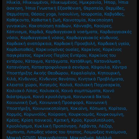
Ηλικία
,
Ηλικιωμένοι
,
Ηλικιωμένος
,
Ημικρανία
,
Ήπαρ
,
Ήπια
άσκηση
,
Ήπια Γνωστική Εξασθένιση
,
Θεραπεία
,
Θερμίδες
,
Θερμότητα
,
Θέσεις yoga
,
Ινσουλίνη
,
Ισορροπία
,
Καβγάδες
,
Καθήκοντα
,
Καθιστική ζωή
,
Καινοτομία
,
Κακοποίηση
γυναικών
,
Κακοποίηση παιδιών
,
Κάνναβη
,
Καούρες
,
Κάπνισμα
,
Καρδιά
,
Καρδιαγγειακά νοσήματα
,
Καρδιαγγειακές
νόσοι
,
Καρδιαγγειακή νόσος
,
Καρδιαγγειακός κίνδυνος
,
Καρδιακή ανεπάρκεια
,
Καρδιακή Προσβολή
,
Καρδιακή υγεία
,
Καρδιοπαθείς
,
Καρκινογόνες ουσίες
,
Καρκίνος
,
Καρκίνος
παγκρέατος
,
Καρκίνος Παχέος Εντέρου
,
Καρκίνος του
εντέρου
,
Κάταγμα
,
Κατάγματα
,
Κατάθλιψη
,
Κατανάλωση
,
Κατανόηση
,
Καταστροφολογικά σενάρια
,
Κάψουλα
,
Κέντρα
Υποστήριξης Ακοής Θεοδώρου
,
Κεφαλαλγία
,
Κηπουρική
,
Κιλά
,
Κίνδυνος
,
Κίνδυνος θανάτου
,
Κινητικά Προβλήματα
,
κλειστοί χώροι
,
Κνησμός
,
Κοιλιά
,
Κοιλιακή Παχυσαρκία
,
Κοιλιακό Λίπος
,
Κοιλιακοί
,
Κοινά συμπτώματα
,
Κοινό
διάστρεμμα
,
Κοινό κρυολόγημα
,
Κοινωνικά δίκτυα
,
Κοινωνική ζωή
,
Κοινωνική Προσφορά
,
Κοινωνική
Υποστήριξη
,
Κοινωνικοποίηση
,
Κοκαϊνη
,
Κόπωση
,
Κορίτσια
,
Κορμός
,
Κορωνοϊός
,
Κούραση
,
Κουρκουμάς
,
Κουρκουμίνη
,
Κρέας
,
Κρίση πανικού
,
Κριτική
,
Κρύο
,
Κρυολιπόλυση
,
Κρυολόγημα
,
Κυκλική Προπόνηση
,
Λεβάντα
,
Λέιζερ
,
Λίμπιντο
,
Λιπώδης νόσος του ήπατος
,
Λοιμώξεις πνεύμονα
,
Μακρά COVID
,
Μακροβιότητα
,
Μακροζωία
,
Μαλλιά
,