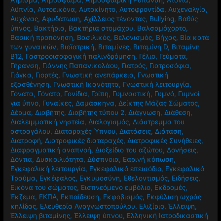
Άτμισμα
,
Ατμόσφαιρα
,
Ατμοσφαιρική Ρύπανση
,
Ατονία
,
Αϋπνία
,
Αυτοεικόνα
,
Αυτοκίνητο
,
Αυτοφροντίδα
,
Αυχεναλγία
,
Αυχένας
,
Αφυδάτωση
,
Αχίλλειος τένοντας
,
Βullying
,
Βαθύς
ύπνος
,
Βακτήρια
,
Βακτήρια στομάχου
,
Βαλσαμόχορτο
,
Βασική προπόνηση
,
Βασιλικός
,
Βελονισμός
,
Βήχας
,
Βία κατά
των γυναικών
,
Βιοϊατρική
,
Βιταμίνες
,
Βιταμίνη D
,
Βιταμίνη
Β12
,
Γαστροοισοφαγική παλινδρόμηση
,
Γέλιο
,
Γεύματα
,
Γήρανση
,
Γιάννης Παπανικολάου
,
Γιατρός
,
Γιατροσόφια
,
Γιόγκα
,
Γιορτές
,
Γνωστική ανεπάρκεια
,
Γνωστική
εξασθένηση
,
Γνωστική Ικανότητα
,
Γνωστική λειτουργία
,
Γόνατα
,
Γόνατο
,
Γονίδια
,
Γρίπη
,
Γυμναστική
,
Γυμνό
,
Γυμνοί
για ύπνο
,
Γυναίκες
,
Δαμάσκηνα
,
Δείκτης Μάζας Σώματος
,
Δέρμα
,
Διαβήτης
,
Διαβήτης τύπου 2
,
Διάγνωση
,
Διάθεση
,
Διαλειμματική νηστεία
,
Διαλογισμός
,
Διάστρεμμα του
αστραγάλου
,
Διαταραχές Ύπνου
,
Διατάσεις
,
Διάταση
,
Διατροφή
,
Διατροφικές διαταραχές
,
Διατροφικές Συνήθειες
,
Διαφραγματική αναπνοή
,
Διοξείδιο του αζώτου
,
Δονήσεις
,
Δόντια
,
Δυσκοιλιότητα
,
Δύσπνοια
,
Εαρινή κόπωση
,
Εγκεφαλική λειτουργία
,
Εγκεφαλικό επεισόδιο
,
Εγκεφαλικό
Τραύμα
,
Εγκέφαλος
,
Εγκυμοσύνη
,
Εθελοντισμός
,
Ειδήσεις
,
Εικόνα του σώματος
,
Εισπνεόμενο εμβόλιο
,
Εκδρομές
,
Έκζεμα
,
ΕΚΠΑ
,
Εκπαίδευση
,
Εκφοβισμός
,
Εκφύλιση ωχράς
κηλίδας
,
Ελευθερία Αναγνωστοπούλου
,
Ελιξίριο
,
Έλλειψη
,
Έλλειψη βιταμίνης
,
Έλλειψη ύπνου
,
Ελληνική Ιατροδικαστική