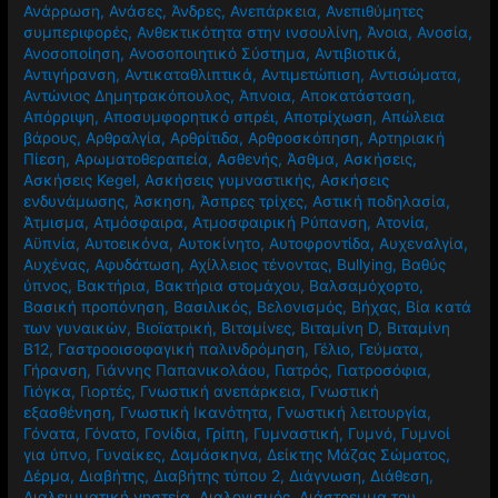
Ανάρρωση
,
Ανάσες
,
Άνδρες
,
Ανεπάρκεια
,
Ανεπιθύμητες
συμπεριφορές
,
Ανθεκτικότητα στην ινσουλίνη
,
Άνοια
,
Ανοσία
,
Ανοσοποίηση
,
Ανοσοποιητικό Σύστημα
,
Αντιβιοτικά
,
Αντιγήρανση
,
Αντικαταθλιπτικά
,
Αντιμετώπιση
,
Αντισώματα
,
Αντώνιος Δημητρακόπουλος
,
Άπνοια
,
Αποκατάσταση
,
Απόρριψη
,
Αποσυμφορητικό σπρέι
,
Αποτρίχωση
,
Απώλεια
βάρους
,
Αρθραλγία
,
Αρθρίτιδα
,
Αρθροσκόπηση
,
Αρτηριακή
Πίεση
,
Αρωματοθεραπεία
,
Ασθενής
,
Άσθμα
,
Ασκήσεις
,
Ασκήσεις Kegel
,
Ασκήσεις γυμναστικής
,
Ασκήσεις
ενδυνάμωσης
,
Άσκηση
,
Άσπρες τρίχες
,
Αστική ποδηλασία
,
Άτμισμα
,
Ατμόσφαιρα
,
Ατμοσφαιρική Ρύπανση
,
Ατονία
,
Αϋπνία
,
Αυτοεικόνα
,
Αυτοκίνητο
,
Αυτοφροντίδα
,
Αυχεναλγία
,
Αυχένας
,
Αφυδάτωση
,
Αχίλλειος τένοντας
,
Βullying
,
Βαθύς
ύπνος
,
Βακτήρια
,
Βακτήρια στομάχου
,
Βαλσαμόχορτο
,
Βασική προπόνηση
,
Βασιλικός
,
Βελονισμός
,
Βήχας
,
Βία κατά
των γυναικών
,
Βιοϊατρική
,
Βιταμίνες
,
Βιταμίνη D
,
Βιταμίνη
Β12
,
Γαστροοισοφαγική παλινδρόμηση
,
Γέλιο
,
Γεύματα
,
Γήρανση
,
Γιάννης Παπανικολάου
,
Γιατρός
,
Γιατροσόφια
,
Γιόγκα
,
Γιορτές
,
Γνωστική ανεπάρκεια
,
Γνωστική
εξασθένηση
,
Γνωστική Ικανότητα
,
Γνωστική λειτουργία
,
Γόνατα
,
Γόνατο
,
Γονίδια
,
Γρίπη
,
Γυμναστική
,
Γυμνό
,
Γυμνοί
για ύπνο
,
Γυναίκες
,
Δαμάσκηνα
,
Δείκτης Μάζας Σώματος
,
Δέρμα
,
Διαβήτης
,
Διαβήτης τύπου 2
,
Διάγνωση
,
Διάθεση
,
Διαλειμματική νηστεία
,
Διαλογισμός
,
Διάστρεμμα του