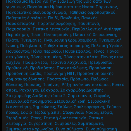
Παγκόσμια Ημέρα για την εξάλειψη της βίας κατά των
γυναικών
,
Παγκόσμια Ημέρα κατά της Νόσου Πάρκινσον
,
Παγκρεατικό αδενοκαρκίνωμα
,
Παθήσεις ουροποιητικού
,
Παθητικές Διατάσεις
,
Παιδί
,
Πανδημία
,
Πανικός
,
Παρακεταμόλη
,
Παραπληροφόρηση
,
Παυσίπονα
,
Παχυσαρκία
,
Πεπτική λειτουργία
,
Περιβαλλοντική Αντίληψη
,
Περπάτημα
,
Πίεση
,
Πινοσεμπρίνη
,
Πλαστική Χειρουργική
,
Πλάτη
,
Πνεύμονες
,
Πνευμονική θρομβοεμβολή
,
Πνευμονική
Ίνωση
,
Ποδηλασία
,
Ποδηλατικός τουρισμός
,
Πολιτική Υγείας
,
Πονόδοντος
,
Πόνοι περιόδου
,
Πονοκέφαλος
,
Πόνος
,
Πόνος
στα γόνατα
,
Πόνος στη μέση
,
Πόνος στην πλάτη
,
Πόνος στον
αυχένα
,
Πόσιμο νερό
,
Πράσινα λαχανικά
,
Πρεσβυωπία
,
Προβιοτικά
,
Προδιαβήτης
,
Προκαταλήψεις
,
Προπόνηση
,
Προπόνηση cardio
,
Προπονηση HIIT
,
Προπόνηση ολικής
σωματικής δόνησης
,
Προστασία
,
Πρόσωπο
,
Πρόωρος
θάνατος
,
Πυρετός
,
Πυρήνας
,
Ρήξη τενόντων του ώμου
,
Ρινικό
σπρέι
,
Ροχαλητό
,
Σάκχαρο
,
Σακχαρώδης Διαβήτης
,
Σακχαρώδης Διαβήτης τύπου 2
,
Σαρκοπενία
,
Σαφράν
,
Σεξουαλικά προβήματα
,
Σεξουαλική ζωή
,
Σεξουαλική
Ικανοποίηση
,
Σημειώσεις
,
Σκύλος
,
Σουλφοραφάνη
,
Σούπερ
ήρωες
,
Σοφία Περδίκη
,
Σπίτι
,
Στεφανιαία Νόσος
,
Στόμα
,
Στραβισμός
,
Στρες
,
Στυτική Δυσλειτουργία
,
Στυτική
λειτουργία
,
Συγκράτηση
,
Συμβουλές
,
Συμπτώματα
,
Συμπτώματα κορωνοϊού
,
Συναισθήματα
,
Συναισθηματική