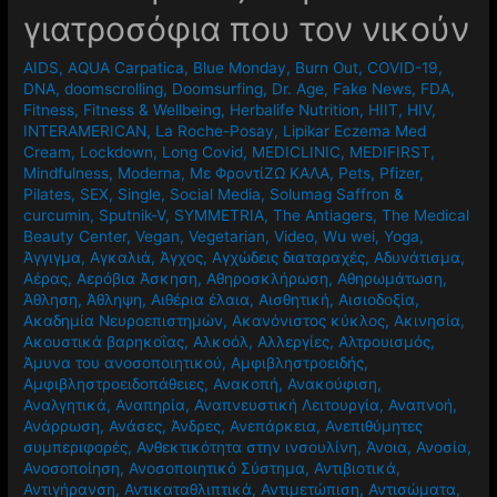
γιατροσόφια που τον νικούν
AIDS
,
AQUA Carpatica
,
Blue Monday
,
Burn Out
,
COVID-19
,
DNA
,
doomscrolling
,
Doomsurfing
,
Dr. Age
,
Fake News
,
FDA
,
Fitness
,
Fitness & Wellbeing
,
Herbalife Nutrition
,
HIIT
,
HIV
,
INTERAMERICAN
,
La Roche-Posay
,
Lipikar Eczema Med
Cream
,
Lockdown
,
Long Covid
,
MEDICLINIC
,
MEDIFIRST
,
Mindfulness
,
Moderna
,
Mε ΦροντίΖΩ ΚΑΛΑ
,
Pets
,
Pfizer
,
Pilates
,
SEX
,
Single
,
Social Media
,
Solumag Saffron &
curcumin
,
Sputnik-V
,
SYMMETRIA
,
The Antiagers
,
The Medical
Beauty Center
,
Vegan
,
Vegetarian
,
Video
,
Wu wei
,
Yoga
,
Άγγιγμα
,
Αγκαλιά
,
Άγχος
,
Αγχώδεις διαταραχές
,
Αδυνάτισμα
,
Αέρας
,
Αερόβια Άσκηση
,
Αθηροσκλήρωση
,
Αθηρωμάτωση
,
Άθληση
,
Άθληψη
,
Αιθέρια έλαια
,
Αισθητική
,
Αισιοδοξία
,
Ακαδημία Νευροεπιστημών
,
Ακανόνιστος κύκλος
,
Ακινησία
,
Ακουστικά βαρηκοΐας
,
Αλκοόλ
,
Αλλεργίες
,
Αλτρουισμός
,
Άμυνα του ανοσοποιητικού
,
Αμφιβληστροειδής
,
Αμφιβληστροειδοπάθειες
,
Ανακοπή
,
Ανακούφιση
,
Αναλγητικά
,
Αναπηρία
,
Αναπνευστική Λειτουργία
,
Αναπνοή
,
Ανάρρωση
,
Ανάσες
,
Άνδρες
,
Ανεπάρκεια
,
Ανεπιθύμητες
συμπεριφορές
,
Ανθεκτικότητα στην ινσουλίνη
,
Άνοια
,
Ανοσία
,
Ανοσοποίηση
,
Ανοσοποιητικό Σύστημα
,
Αντιβιοτικά
,
Αντιγήρανση
,
Αντικαταθλιπτικά
,
Αντιμετώπιση
,
Αντισώματα
,