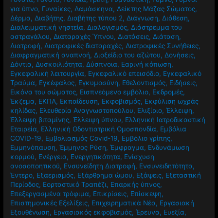
για ύπνο
,
Γυναίκες
,
Δαμάσκηνα
,
Δείκτης Μάζας Σώματος
,
Δέρμα
,
Διαβήτης
,
Διαβήτης τύπου 2
,
Διάγνωση
,
Διάθεση
,
Διαλειμματική νηστεία
,
Διαλογισμός
,
Διάστρεμμα του
αστραγάλου
,
Διαταραχές Ύπνου
,
Διατάσεις
,
Διάταση
,
Διατροφή
,
Διατροφικές διαταραχές
,
Διατροφικές Συνήθειες
,
Διαφραγματική αναπνοή
,
Διοξείδιο του αζώτου
,
Δονήσεις
,
Δόντια
,
Δυσκοιλιότητα
,
Δύσπνοια
,
Εαρινή κόπωση
,
Εγκεφαλική λειτουργία
,
Εγκεφαλικό επεισόδιο
,
Εγκεφαλικό
Τραύμα
,
Εγκέφαλος
,
Εγκυμοσύνη
,
Εθελοντισμός
,
Ειδήσεις
,
Εικόνα του σώματος
,
Εισπνεόμενο εμβόλιο
,
Εκδρομές
,
Έκζεμα
,
ΕΚΠΑ
,
Εκπαίδευση
,
Εκφοβισμός
,
Εκφύλιση ωχράς
κηλίδας
,
Ελευθερία Αναγνωστοπούλου
,
Ελιξίριο
,
Έλλειψη
,
Έλλειψη βιταμίνης
,
Έλλειψη ύπνου
,
Ελληνική Ιατροδικαστική
Εταιρεία
,
Ελληνική Οδοντιατρική Ομοσπονδία
,
Εμβόλια
COVID-19
,
Εμβολιασμός Covid-19
,
Εμβόλιο γρίπης
,
Εμμηνόπαυση
,
Έμμηνος Ρύση
,
Έμφραγμα
,
Ενδυνάμωση
κορμού
,
Ενέργεια
,
Ενεργητικότητα
,
Ενίσχυση
ανοσοποητικού
,
Ενσυνείδητη Διατροφή
,
Ενσυνειδητότητα
,
Έντερο
,
Εξαερισμός
,
Εξάρθρημα ώμου
,
Εξάψεις
,
Εξεταστική
Περίοδος
,
Εορταστικό Τραπέζι
,
Επαρκής ύπνος
,
Επεξεργασμένα τρόφιμα
,
Επικρίσεις
,
Επίσκεψη
,
Επιστημονικές Εξελίξεις
,
Επιχειρηματικά Νέα
,
Εργασιακή
Εξουθένωση
,
Εργασιακός εκφοβισμός
,
Έρευνα
,
Ευεξία
,