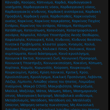
Κάνναβη
,
Καούρες
,
Κάπνισμα
,
Καρδιά
,
Καρδιαγγειακά
νοσήματα
,
Καρδιαγγειακές νόσοι
,
Καρδιαγγειακή νόσος
,
Καρδιαγγειακός κίνδυνος
,
Καρδιακή ανεπάρκεια
,
Καρδιακή
Προσβολή
,
Καρδιακή υγεία
,
Καρδιοπαθείς
,
Καρκινογόνες
ουσίες
,
Καρκίνος
,
Καρκίνος παγκρέατος
,
Καρκίνος Παχέος
Εντέρου
,
Καρκίνος του εντέρου
,
Κάταγμα
,
Κατάγματα
,
Κατάθλιψη
,
Κατανάλωση
,
Κατανόηση
,
Καταστροφολογικά
σενάρια
,
Κάψουλα
,
Κέντρα Υποστήριξης Ακοής Θεοδώρου
,
Κεφαλαλγία
,
Κηπουρική
,
Κιλά
,
Κίνδυνος
,
Κίνδυνος θανάτου
,
Κινητικά Προβλήματα
,
κλειστοί χώροι
,
Κνησμός
,
Κοιλιά
,
Κοιλιακή Παχυσαρκία
,
Κοιλιακό Λίπος
,
Κοιλιακοί
,
Κοινά
συμπτώματα
,
Κοινό διάστρεμμα
,
Κοινό κρυολόγημα
,
Κοινωνικά δίκτυα
,
Κοινωνική ζωή
,
Κοινωνική Προσφορά
,
Κοινωνική Υποστήριξη
,
Κοινωνικοποίηση
,
Κοκαϊνη
,
Κόπωση
,
Κορίτσια
,
Κορμός
,
Κορωνοϊός
,
Κούραση
,
Κουρκουμάς
,
Κουρκουμίνη
,
Κρέας
,
Κρίση πανικού
,
Κριτική
,
Κρύο
,
Κρυολιπόλυση
,
Κρυολόγημα
,
Κυκλική Προπόνηση
,
Λεβάντα
,
Λέιζερ
,
Λίμπιντο
,
Λιπώδης νόσος του ήπατος
,
Λοιμώξεις
πνεύμονα
,
Μακρά COVID
,
Μακροβιότητα
,
Μακροζωία
,
Μαλλιά
,
Μαξιλάρι
,
Μάτια
,
Μείωση
,
Μέση
,
Μεσημεριανός
ύπνος
,
Μεσογειακή διατροφή
,
Μεταβολικά ισοδύναμα
,
Μεταβολισμός
,
Μετάδοση
,
Μετάδοση ιού
,
Μετάλλαξη
Omicron
,
Μέτρηση οστικής πυκνότητας
,
Μη Αλκοολική
Λιπώδης Νόσος
,
Μη αλκοολική λιπώδης νόσου του ήπατος
,