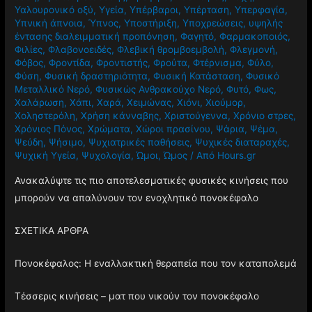
Υαλουρονικό οξύ
,
Υγεία
,
Υπέρβαροι
,
Υπέρταση
,
Υπερφαγία
,
Υπνική άπνοια
,
Ύπνος
,
Υποστήριξη
,
Υποχρεώσεις
,
υψηλής
έντασης διαλειμματική προπόνηση
,
Φαγητό
,
Φαρμακοποιός
,
Φιλίες
,
Φλαβονοειδές
,
Φλεβική θρομβοεμβολή
,
Φλεγμονή
,
Φόβος
,
Φροντίδα
,
Φροντιστής
,
Φρούτα
,
Φτέρνισμα
,
Φύλο
,
Φύση
,
Φυσική δραστηριότητα
,
Φυσική Κατάσταση
,
Φυσικό
Μεταλλικό Νερό
,
Φυσικώς Ανθρακούχο Νερό
,
Φυτό
,
Φως
,
Χαλάρωση
,
Χάπι
,
Χαρά
,
Χειμώνας
,
Χιόνι
,
Χιούμορ
,
Χοληστερόλη
,
Χρήση κάνναβης
,
Χριστούγεννα
,
Χρόνιο στρες
,
Χρόνιος Πόνος
,
Χρώματα
,
Χώροι πρασίνου
,
Ψάρια
,
Ψέμα
,
Ψεύδη
,
Ψήσιμο
,
Ψυχιατρικές παθήσεις
,
Ψυχικές διαταραχές
,
Ψυχική Υγεία
,
Ψυχολογία
,
Ώμοι
,
Ώμος
/ Από
Hours.gr
Ανακαλύψτε τις πιο αποτελεσματικές φυσικές κινήσεις που
μπορούν να απαλύνουν τον ενοχλητικό πονοκέφαλο
ΣΧΕΤΙΚΑ ΑΡΘΡΑ
Πονοκέφαλος: Η εναλλακτική θεραπεία που τον καταπολεμά
Τέσσερις κινήσεις – ματ που νικούν τον πονοκέφαλο