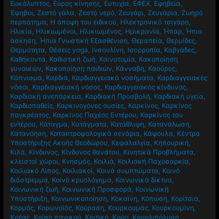
Ευκάλυπτος
,
Εύρος κίνησης
,
Ευτυχία
,
ΕΦΕΧ
,
Εφηβεία
,
Έφηβοι
,
Ζεστό γάλα
,
Ζεστό νερό
,
Ζευγάρι
,
Ζευγάρια
,
Ζωηρό
περπάτημα
,
Η άποψη του ειδικού
,
Ηλεκτρονικό τσιγάρο
,
Ηλικία
,
Ηλικιωμένοι
,
Ηλικιωμένος
,
Ημικρανία
,
Ήπαρ
,
Ήπια
άσκηση
,
Ήπια Γνωστική Εξασθένιση
,
Θεραπεία
,
Θερμίδες
,
Θερμότητα
,
Θέσεις yoga
,
Ινσουλίνη
,
Ισορροπία
,
Καβγάδες
,
Καθήκοντα
,
Καθιστική ζωή
,
Καινοτομία
,
Κακοποίηση
γυναικών
,
Κακοποίηση παιδιών
,
Κάνναβη
,
Καούρες
,
Κάπνισμα
,
Καρδιά
,
Καρδιαγγειακά νοσήματα
,
Καρδιαγγειακές
νόσοι
,
Καρδιαγγειακή νόσος
,
Καρδιαγγειακός κίνδυνος
,
Καρδιακή ανεπάρκεια
,
Καρδιακή Προσβολή
,
Καρδιακή υγεία
,
Καρδιοπαθείς
,
Καρκινογόνες ουσίες
,
Καρκίνος
,
Καρκίνος
παγκρέατος
,
Καρκίνος Παχέος Εντέρου
,
Καρκίνος του
εντέρου
,
Κάταγμα
,
Κατάγματα
,
Κατάθλιψη
,
Κατανάλωση
,
Κατανόηση
,
Καταστροφολογικά σενάρια
,
Κάψουλα
,
Κέντρα
Υποστήριξης Ακοής Θεοδώρου
,
Κεφαλαλγία
,
Κηπουρική
,
Κιλά
,
Κίνδυνος
,
Κίνδυνος θανάτου
,
Κινητικά Προβλήματα
,
κλειστοί χώροι
,
Κνησμός
,
Κοιλιά
,
Κοιλιακή Παχυσαρκία
,
Κοιλιακό Λίπος
,
Κοιλιακοί
,
Κοινά συμπτώματα
,
Κοινό
διάστρεμμα
,
Κοινό κρυολόγημα
,
Κοινωνικά δίκτυα
,
Κοινωνική ζωή
,
Κοινωνική Προσφορά
,
Κοινωνική
Υποστήριξη
,
Κοινωνικοποίηση
,
Κοκαϊνη
,
Κόπωση
,
Κορίτσια
,
Κορμός
,
Κορωνοϊός
,
Κούραση
,
Κουρκουμάς
,
Κουρκουμίνη
,
Κρέας
,
Κρίση πανικού
,
Κριτική
,
Κρύο
,
Κρυολιπόλυση
,