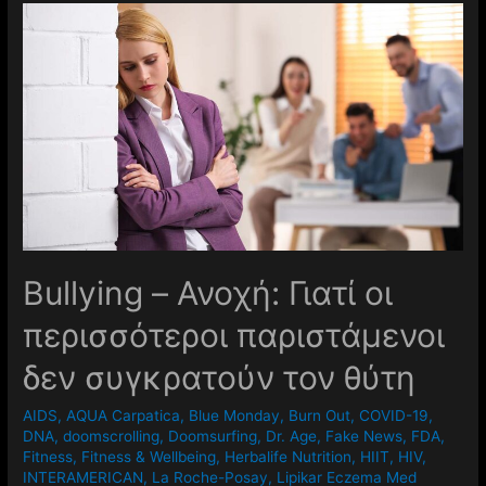
Βullying – Ανοχή: Γιατί οι
περισσότεροι παριστάμενοι
δεν συγκρατούν τον θύτη
AIDS
,
AQUA Carpatica
,
Blue Monday
,
Burn Out
,
COVID-19
,
DNA
,
doomscrolling
,
Doomsurfing
,
Dr. Age
,
Fake News
,
FDA
,
Fitness
,
Fitness & Wellbeing
,
Herbalife Nutrition
,
HIIT
,
HIV
,
INTERAMERICAN
,
La Roche-Posay
,
Lipikar Eczema Med