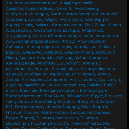
Άμυνα του ανοσοποιητικού
,
Αμφιβληστροειδής
,
Αμφιβληστροειδοπάθειες
,
Ανακοπή
,
Ανακούφιση
,
Αναλγητικά
,
Αναπηρία
,
Αναπνευστική Λειτουργία
,
Αναπνοή
,
Ανάρρωση
,
Ανάσες
,
Άνδρες
,
Ανεπάρκεια
,
Ανεπιθύμητες
συμπεριφορές
,
Ανθεκτικότητα στην ινσουλίνη
,
Άνοια
,
Ανοσία
,
Ανοσοποίηση
,
Ανοσοποιητικό Σύστημα
,
Αντιβιοτικά
,
Αντιγήρανση
,
Αντικαταθλιπτικά
,
Αντιμετώπιση
,
Αντισώματα
,
Αντώνιος Δημητρακόπουλος
,
Άπνοια
,
Αποκατάσταση
,
Απόρριψη
,
Αποσυμφορητικό σπρέι
,
Αποτρίχωση
,
Απώλεια
βάρους
,
Αρθραλγία
,
Αρθρίτιδα
,
Αρθροσκόπηση
,
Αρτηριακή
Πίεση
,
Αρωματοθεραπεία
,
Ασθενής
,
Άσθμα
,
Ασκήσεις
,
Ασκήσεις Kegel
,
Ασκήσεις γυμναστικής
,
Ασκήσεις
ενδυνάμωσης
,
Άσκηση
,
Άσπρες τρίχες
,
Αστική ποδηλασία
,
Άτμισμα
,
Ατμόσφαιρα
,
Ατμοσφαιρική Ρύπανση
,
Ατονία
,
Αϋπνία
,
Αυτοεικόνα
,
Αυτοκίνητο
,
Αυτοφροντίδα
,
Αυχεναλγία
,
Αυχένας
,
Αφυδάτωση
,
Αχίλλειος τένοντας
,
Βullying
,
Βαθύς
ύπνος
,
Βακτήρια
,
Βακτήρια στομάχου
,
Βαλσαμόχορτο
,
Βασική προπόνηση
,
Βασιλικός
,
Βελονισμός
,
Βήχας
,
Βία κατά
των γυναικών
,
Βιοϊατρική
,
Βιταμίνες
,
Βιταμίνη D
,
Βιταμίνη
Β12
,
Γαστροοισοφαγική παλινδρόμηση
,
Γέλιο
,
Γεύματα
,
Γήρανση
,
Γιάννης Παπανικολάου
,
Γιατρός
,
Γιατροσόφια
,
Γιόγκα
,
Γιορτές
,
Γνωστική ανεπάρκεια
,
Γνωστική
εξασθένηση
,
Γνωστική Ικανότητα
,
Γνωστική λειτουργία
,
Γόνατα
,
Γόνατο
,
Γονίδια
,
Γρίπη
,
Γυμναστική
,
Γυμνό
,
Γυμνοί