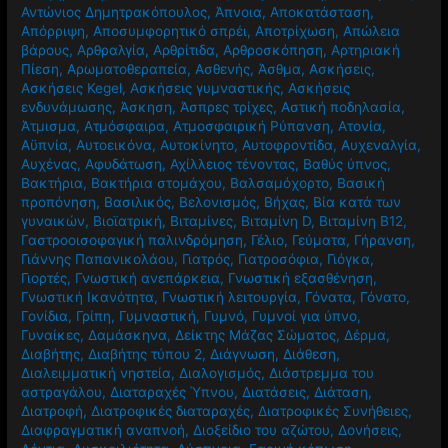
Αντώνιος Δημητρακόπουλος
,
Άπνοια
,
Αποκατάσταση
,
Απόρριψη
,
Αποσυμφορητικό σπρέι
,
Αποτρίχωση
,
Απώλεια
βάρους
,
Αρθραλγία
,
Αρθρίτιδα
,
Αρθροσκόπηση
,
Αρτηριακή
Πίεση
,
Αρωματοθεραπεία
,
Ασθενής
,
Άσθμα
,
Ασκήσεις
,
Ασκήσεις Kegel
,
Ασκήσεις γυμναστικής
,
Ασκήσεις
ενδυνάμωσης
,
Άσκηση
,
Άσπρες τρίχες
,
Αστική ποδηλασία
,
Άτμισμα
,
Ατμόσφαιρα
,
Ατμοσφαιρική Ρύπανση
,
Ατονία
,
Αϋπνία
,
Αυτοεικόνα
,
Αυτοκίνητο
,
Αυτοφροντίδα
,
Αυχεναλγία
,
Αυχένας
,
Αφυδάτωση
,
Αχίλλειος τένοντας
,
Βαθύς ύπνος
,
Βακτήρια
,
Βακτήρια στομάχου
,
Βαλσαμόχορτο
,
Βασική
προπόνηση
,
Βασιλικός
,
Βελονισμός
,
Βήχας
,
Βία κατά των
γυναικών
,
Βιοϊατρική
,
Βιταμίνες
,
Βιταμίνη D
,
Βιταμίνη Β12
,
Γαστροοισοφαγική παλινδρόμηση
,
Γέλιο
,
Γεύματα
,
Γήρανση
,
Γιάννης Παπανικολάου
,
Γιατρός
,
Γιατροσόφια
,
Γιόγκα
,
Γιορτές
,
Γνωστική ανεπάρκεια
,
Γνωστική εξασθένηση
,
Γνωστική Ικανότητα
,
Γνωστική λειτουργία
,
Γόνατα
,
Γόνατο
,
Γονίδια
,
Γρίπη
,
Γυμναστική
,
Γυμνό
,
Γυμνοί για ύπνο
,
Γυναίκες
,
Δαμάσκηνα
,
Δείκτης Μάζας Σώματος
,
Δέρμα
,
Διαβήτης
,
Διαβήτης τύπου 2
,
Διάγνωση
,
Διάθεση
,
Διαλειμματική νηστεία
,
Διαλογισμός
,
Διάστρεμμα του
αστραγάλου
,
Διαταραχές Ύπνου
,
Διατάσεις
,
Διάταση
,
Διατροφή
,
Διατροφικές διαταραχές
,
Διατροφικές Συνήθειες
,
Διαφραγματική αναπνοή
,
Διοξείδιο του αζώτου
,
Δονήσεις
,