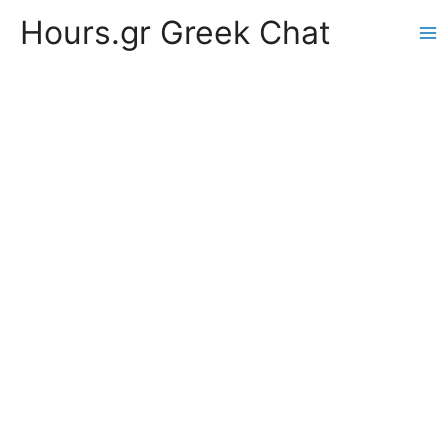
Hours.gr Greek Chat
Ma
Me