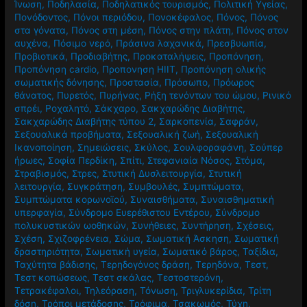
Ίνωση
,
Ποδηλασία
,
Ποδηλατικός τουρισμός
,
Πολιτική Υγείας
,
Πονόδοντος
,
Πόνοι περιόδου
,
Πονοκέφαλος
,
Πόνος
,
Πόνος
στα γόνατα
,
Πόνος στη μέση
,
Πόνος στην πλάτη
,
Πόνος στον
αυχένα
,
Πόσιμο νερό
,
Πράσινα λαχανικά
,
Πρεσβυωπία
,
Προβιοτικά
,
Προδιαβήτης
,
Προκαταλήψεις
,
Προπόνηση
,
Προπόνηση cardio
,
Προπονηση HIIT
,
Προπόνηση ολικής
σωματικής δόνησης
,
Προστασία
,
Πρόσωπο
,
Πρόωρος
θάνατος
,
Πυρετός
,
Πυρήνας
,
Ρήξη τενόντων του ώμου
,
Ρινικό
σπρέι
,
Ροχαλητό
,
Σάκχαρο
,
Σακχαρώδης Διαβήτης
,
Σακχαρώδης Διαβήτης τύπου 2
,
Σαρκοπενία
,
Σαφράν
,
Σεξουαλικά προβήματα
,
Σεξουαλική ζωή
,
Σεξουαλική
Ικανοποίηση
,
Σημειώσεις
,
Σκύλος
,
Σουλφοραφάνη
,
Σούπερ
ήρωες
,
Σοφία Περδίκη
,
Σπίτι
,
Στεφανιαία Νόσος
,
Στόμα
,
Στραβισμός
,
Στρες
,
Στυτική Δυσλειτουργία
,
Στυτική
λειτουργία
,
Συγκράτηση
,
Συμβουλές
,
Συμπτώματα
,
Συμπτώματα κορωνοϊού
,
Συναισθήματα
,
Συναισθηματική
υπερφαγία
,
Σύνδρομο Ευερέθιστου Εντέρου
,
Σύνδρομο
πολυκυστικών ωοθηκών
,
Συνήθειες
,
Συντήρηση
,
Σχέσεις
,
Σχέση
,
Σχιζοφρένεια
,
Σώμα
,
Σωματική Άσκηση
,
Σωματική
δραστηριότητα
,
Σωματική υγεία
,
Σωματικό βάρος
,
Ταξίδια
,
Ταχύτητα βάδισης
,
Τερηδογόνος δράση
,
Τερηδόνα
,
Τεστ
,
Τεστ κοπώσεως
,
Τεστ σκάλας
,
Τεστοστερόνη
,
Τετρακέφαλοι
,
Τηλεόραση
,
Τόνωση
,
Τριγλυκερίδια
,
Τρίτη
δόση
,
Τρόποι μετάδοσης
,
Τρόφιμα
,
Τσακωμός
,
Τύχη
,