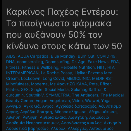
Καρκίνος Παχέος Εντέρου:
Τα πασίγνωστα φάρμακα
που αυξάνουν 50% τον
κίνδυνο στους κάτω των 50
AIDS
,
AQUA Carpatica
,
Blue Monday
,
Burn Out
,
COVID-19
,
DNA
,
doomscrolling
,
Doomsurfing
,
Dr. Age
,
Fake News
,
FDA
,
Fitness
,
Fitness & Wellbeing
,
Herbalife Nutrition
,
HIIT
,
HIV
,
INTERAMERICAN
,
La Roche-Posay
,
Lipikar Eczema Med
Cream
,
Lockdown
,
Long Covid
,
MEDICLINIC
,
MEDIFIRST
,
Mindfulness
,
Moderna
,
Mε ΦροντίΖΩ ΚΑΛΑ
,
Pets
,
Pfizer
,
Pilates
,
SEX
,
Single
,
Social Media
,
Solumag Saffron &
curcumin
,
Sputnik-V
,
SYMMETRIA
,
The Antiagers
,
The Medical
Beauty Center
,
Vegan
,
Vegetarian
,
Video
,
Wu wei
,
Yoga
,
Άγγιγμα
,
Αγκαλιά
,
Άγχος
,
Αγχώδεις διαταραχές
,
Αδυνάτισμα
,
Αέρας
,
Αερόβια Άσκηση
,
Αθηροσκλήρωση
,
Αθηρωμάτωση
,
Άθληση
,
Άθληψη
,
Αιθέρια έλαια
,
Αισθητική
,
Αισιοδοξία
,
Ακαδημία Νευροεπιστημών
,
Ακανόνιστος κύκλος
,
Ακινησία
,
Ακουστικά βαρηκοΐας
,
Αλκοόλ
,
Αλλεργίες
,
Αλτρουισμός
,