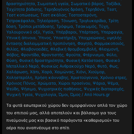
δραστηριότητα
,
Σωματική υγεία
,
Σωματικό βάρος
,
Ταξίδια
,
Ταχύτητα βάδισης
,
Τερηδογόνος δράση
,
Τερηδόνα
,
Τεστ
,
Τεστ κοπώσεως
,
Τεστ σκάλας
,
Τεστοστερόνη
,
Τετρακέφαλοι
,
Τηλεόραση
,
Τόνωση
,
Τριγλυκερίδια
,
Τρίτη
δόση
,
Τρόποι μετάδοσης
,
Τρόφιμα
,
Τσακωμός
,
Τύχη
,
Υαλουρονικό οξύ
,
Υγεία
,
Υπέρβαροι
,
Υπέρταση
,
Υπερφαγία
,
Υπνική άπνοια
,
Ύπνος
,
Υποστήριξη
,
Υποχρεώσεις
,
υψηλής
έντασης διαλειμματική προπόνηση
,
Φαγητό
,
Φαρμακοποιός
,
Φιλίες
,
Φλαβονοειδές
,
Φλεβική θρομβοεμβολή
,
Φλεγμονή
,
Φόβος
,
Φροντίδα
,
Φροντιστής
,
Φρούτα
,
Φτέρνισμα
,
Φύλο
,
Φύση
,
Φυσική δραστηριότητα
,
Φυσική Κατάσταση
,
Φυσικό
Μεταλλικό Νερό
,
Φυσικώς Ανθρακούχο Νερό
,
Φυτό
,
Φως
,
Χαλάρωση
,
Χάπι
,
Χαρά
,
Χειμώνας
,
Χιόνι
,
Χιούμορ
,
Χοληστερόλη
,
Χρήση κάνναβης
,
Χριστούγεννα
,
Χρόνιο στρες
,
Χρόνιος Πόνος
,
Χρώματα
,
Χώροι πρασίνου
,
Ψάρια
,
Ψέμα
,
Ψεύδη
,
Ψήσιμο
,
Ψυχιατρικές παθήσεις
,
Ψυχικές διαταραχές
,
Ψυχική Υγεία
,
Ψυχολογία
,
Ώμοι
,
Ώμος
/ Από
Hours.gr
Τα φυτά εσωτερικού χώρου δεν ομορφαίνουν απλά τον χώρο
του σπιτιού μας, αλλά αποτελούν και βάλσαμο για τους
πνεύμονές μας και βασικό παράγοντα «καθαρισμού» του
αέρα που αναπνέουμε στο σπίτι