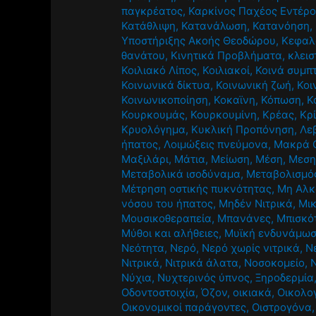
παγκρέατος
,
Καρκίνος Παχέος Εντέρ
Κατάθλιψη
,
Κατανάλωση
,
Κατανόηση
,
Υποστήριξης Ακοής Θεοδώρου
,
Κεφαλ
θανάτου
,
Κινητικά Προβλήματα
,
κλεισ
Κοιλιακό Λίπος
,
Κοιλιακοί
,
Κοινά συμπ
Κοινωνικά δίκτυα
,
Κοινωνική ζωή
,
Κοι
Κοινωνικοποίηση
,
Κοκαϊνη
,
Κόπωση
,
Κ
Κουρκουμάς
,
Κουρκουμίνη
,
Κρέας
,
Κρ
Κρυολόγημα
,
Κυκλική Προπόνηση
,
Λε
ήπατος
,
Λοιμώξεις πνεύμονα
,
Μακρά 
Μαξιλάρι
,
Μάτια
,
Μείωση
,
Μέση
,
Μεση
Μεταβολικά ισοδύναμα
,
Μεταβολισμό
Μέτρηση οστικής πυκνότητας
,
Μη Αλκ
νόσου του ήπατος
,
Μηδέν Νιτρικά
,
Μι
Μουσικοθεραπεία
,
Μπανάνες
,
Μπισκό
Μύθοι και αλήθειες
,
Μυϊκή ενδυνάμω
Νεότητα
,
Νερό
,
Νερό χωρίς νιτρικά
,
Ν
Νιτρικά
,
Νιτρικά άλατα
,
Νοσοκομείο
,
Νύχια
,
Νυχτερινός ύπνος
,
Ξηροδερμία
Οδοντοστοιχία
,
Όζον
,
οικιακά
,
Οικολο
Οικονομικοί παράγοντες
,
Οιστρογόνα