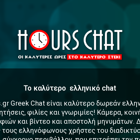
To καλύτερο
α
σ
φ
ελληνικό chat
.gr Greek Chat είναι καλύτερο δωρεάν ελλη
ητήσεις, φιλίες και γνωριμίες! Κάμερα, κοι
ιών και βίντεο και αποστολή μηνυμάτων. 
ς τους ελληνόφωνους χρήστες του διαδικτύο
αι σύγχρονο περιβάλλον, που επιτρέπει την 