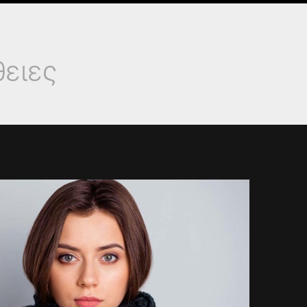
θειες