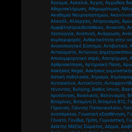
Άγγιγμα
,
Αγκαλιά
,
Άγχος
,
Αγχώδεις δι
Αθηροσκλήρωση
,
Αθηρωμάτωση
,
Άθλ
Ακαδημία Νευροεπιστημών
,
Ακανόνισ
Αλκοόλ
,
Αλλεργίες
,
Αλτρουισμός
,
Άμυν
Αμφιβληστροειδοπάθειες
,
Ανακοπή
,
Α
Λειτουργία
,
Αναπνοή
,
Ανάρρωση
,
Ανά
συμπεριφορές
,
Ανθεκτικότητα στην ιν
Ανοσοποιητικό Σύστημα
,
Αντιβιοτικά
,
Αντισώματα
,
Αντώνιος Δημητρακόπου
Αποσυμφορητικό σπρέι
,
Αποτρίχωση
,
Αρθροσκόπηση
,
Αρτηριακή Πίεση
,
Αρω
Ασκήσεις Kegel
,
Ασκήσεις γυμναστική
Αστική ποδηλασία
,
Άτμισμα
,
Ατμόσφαι
Αυτοεικόνα
,
Αυτοκίνητο
,
Αυτοφροντίδ
τένοντας
,
Βullying
,
Βαθύς ύπνος
,
Βακτ
προπόνηση
,
Βασιλικός
,
Βελονισμός
,
Β
Βιταμίνες
,
Βιταμίνη D
,
Βιταμίνη Β12
,
Γ
Γήρανση
,
Γιάννης Παπανικολάου
,
Για
ανεπάρκεια
,
Γνωστική εξασθένηση
,
Γ
Γόνατο
,
Γονίδια
,
Γρίπη
,
Γυμναστική
,
Γυ
Δείκτης Μάζας Σώματος
,
Δέρμα
,
Διαβ