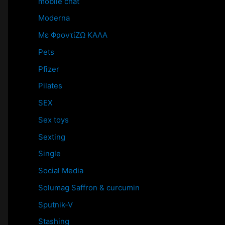
mobile chat
Moderna
Mε ΦροντίΖΩ ΚΑΛΑ
Pets
Pfizer
Pilates
SEX
Sex toys
Sexting
Single
Social Media
Solumag Saffron & curcumin
Sputnik-V
Stashing