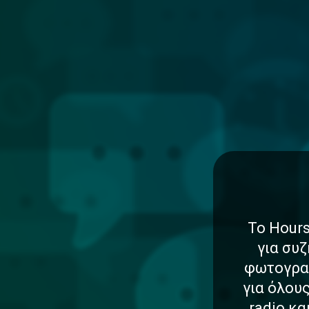
Το Hours
για συζ
φωτογραφ
για όλου
radio κ