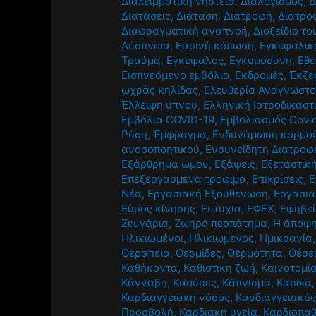
Διαλειμματική νηστεία
,
Διαλογισμός
,
Δ
Διατάσεις
,
Διάταση
,
Διατροφή
,
Διατρο
Διαφραγματική αναπνοή
,
Διοξείδιο τ
Δύσπνοια
,
Εαρινή κόπωση
,
Εγκεφαλική
Τραύμα
,
Εγκέφαλος
,
Εγκυμοσύνη
,
Εθε
Εισπνεόμενο εμβόλιο
,
Εκδρομές
,
Έκζε
ωχράς κηλίδας
,
Ελευθερία Αναγνωστ
Έλλειψη ύπνου
,
Ελληνική Ιατροδικαστ
Εμβόλια COVID-19
,
Εμβολιασμός Covi
Ρύση
,
Έμφραγμα
,
Ενδυνάμωση κορμο
ανοσοποητικού
,
Ενσυνείδητη Διατροφ
Εξάρθρημα ώμου
,
Εξάψεις
,
Εξεταστικ
Επεξεργασμένα τρόφιμα
,
Επικρίσεις
,
Ε
Νέα
,
Εργασιακή Εξουθένωση
,
Εργασια
Εύρος κίνησης
,
Ευτυχία
,
ΕΦΕΧ
,
Εφηβε
Ζευγάρια
,
Ζωηρό περπάτημα
,
Η άποψη
Ηλικιωμένοι
,
Ηλικιωμένος
,
Ημικρανία
Θεραπεία
,
Θερμίδες
,
Θερμότητα
,
Θέσε
Καθήκοντα
,
Καθιστική ζωή
,
Καινοτομί
Κάνναβη
,
Καούρες
,
Κάπνισμα
,
Καρδιά
Καρδιαγγειακή νόσος
,
Καρδιαγγειακός
Προσβολή
,
Καρδιακή υγεία
,
Καρδιοπαθ