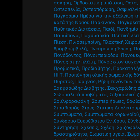
άσκηση
,
Ορθοστατική υπόταση
,
Οστά
,
Οστεοπενία
,
Οστεοπόρωση
,
Οσφυαλγί
Παγκόσμια Ημέρα για την εξάλειψη τη
κατά της Νόσου Πάρκινσον
,
Παγκρεατ
Παθητικές Διατάσεις
,
Παιδί
,
Πανδημία
Παυσίπονα
,
Παχυσαρκία
,
Πεπτική λει
Πίεση
,
Πινοσεμπρίνη
,
Πλαστική Χειρο
θρομβοεμβολή
,
Πνευμονική Ίνωση
,
Πο
Πονόδοντος
,
Πόνοι περιόδου
,
Πονοκέ
Πόνος στην πλάτη
,
Πόνος στον αυχέν
Προβιοτικά
,
Προδιαβήτης
,
Προκαταλή
HIIT
,
Προπόνηση ολικής σωματικής δό
Πυρετός
,
Πυρήνας
,
Ρήξη τενόντων το
Σακχαρώδης Διαβήτης
,
Σακχαρώδης Δ
Σεξουαλικά προβήματα
,
Σεξουαλική 
Σουλφοραφάνη
,
Σούπερ ήρωες
,
Σοφία
Στραβισμός
,
Στρες
,
Στυτική Δυσλειτουρ
Συμπτώματα
,
Συμπτώματα κορωνοϊού
Σύνδρομο Ευερέθιστου Εντέρου
,
Σύνδ
Συντήρηση
,
Σχέσεις
,
Σχέση
,
Σχιζοφρέν
δραστηριότητα
,
Σωματική υγεία
,
Σωμα