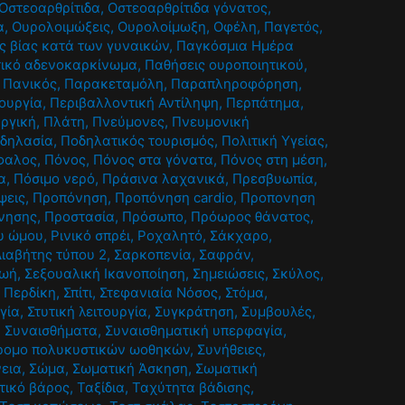
Οστεοαρθρίτιδα
,
Οστεοαρθρίτιδα γόνατος
,
α
,
Ουρολοιμώξεις
,
Ουρολοίμωξη
,
Οφέλη
,
Παγετός
,
ς βίας κατά των γυναικών
,
Παγκόσμια Ημέρα
ικό αδενοκαρκίνωμα
,
Παθήσεις ουροποιητικού
,
,
Πανικός
,
Παρακεταμόλη
,
Παραπληροφόρηση
,
τουργία
,
Περιβαλλοντική Αντίληψη
,
Περπάτημα
,
υργική
,
Πλάτη
,
Πνεύμονες
,
Πνευμονική
δηλασία
,
Ποδηλατικός τουρισμός
,
Πολιτική Υγείας
,
φαλος
,
Πόνος
,
Πόνος στα γόνατα
,
Πόνος στη μέση
,
α
,
Πόσιμο νερό
,
Πράσινα λαχανικά
,
Πρεσβυωπία
,
ψεις
,
Προπόνηση
,
Προπόνηση cardio
,
Προπονηση
νησης
,
Προστασία
,
Πρόσωπο
,
Πρόωρος θάνατος
,
υ ώμου
,
Ρινικό σπρέι
,
Ροχαλητό
,
Σάκχαρο
,
ιαβήτης τύπου 2
,
Σαρκοπενία
,
Σαφράν
,
ζωή
,
Σεξουαλική Ικανοποίηση
,
Σημειώσεις
,
Σκύλος
,
 Περδίκη
,
Σπίτι
,
Στεφανιαία Νόσος
,
Στόμα
,
γία
,
Στυτική λειτουργία
,
Συγκράτηση
,
Συμβουλές
,
,
Συναισθήματα
,
Συναισθηματική υπερφαγία
,
ρομο πολυκυστικών ωοθηκών
,
Συνήθειες
,
εια
,
Σώμα
,
Σωματική Άσκηση
,
Σωματική
τικό βάρος
,
Ταξίδια
,
Ταχύτητα βάδισης
,