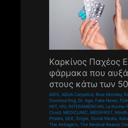
Καρκίνος Παχέος Ε
φάρμακα που αυξά
στους κάτω των 5
AIDS
,
AQUA Carpatica
,
Blue Monday
,
B
Doomsurfing
,
Dr. Age
,
Fake News
,
FD
HIIT
,
HIV
,
INTERAMERICAN
,
La Roche-
Covid
,
MEDICLINIC
,
MEDIFIRST
,
Mindf
Pilates
,
SEX
,
Single
,
Social Media
,
Solu
The Antiagers
,
The Medical Beauty Ce