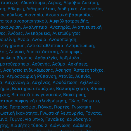
αταραχές
,
Αδυνάτισμα
,
Αέρας
,
Αερόβια Άσκηση
,
ηση
,
Άθληψη
,
Αιθέρια έλαια
,
Αισθητική
,
Αισιοδοξία
,
τος κύκλος
,
Ακινησία
,
Ακουστικά βαρηκοΐας
,
α του ανοσοποιητικού
,
Αμφιβληστροειδής
,
νακούφιση
,
Αναλγητικά
,
Αναπηρία
,
Αναπνευστική
σες
,
Άνδρες
,
Ανεπάρκεια
,
Ανεπιθύμητες
σουλίνη
,
Άνοια
,
Ανοσία
,
Ανοσοποίηση
,
Αντιγήρανση
,
Αντικαταθλιπτικά
,
Αντιμετώπιση
,
λος
,
Άπνοια
,
Αποκατάσταση
,
Απόρριψη
,
Απώλεια βάρους
,
Αρθραλγία
,
Αρθρίτιδα
,
ματοθεραπεία
,
Ασθενής
,
Άσθμα
,
Ασκήσεις
,
ς
,
Ασκήσεις ενδυνάμωσης
,
Άσκηση
,
Άσπρες τρίχες
,
ρα
,
Ατμοσφαιρική Ρύπανση
,
Ατονία
,
Αϋπνία
,
α
,
Αυχεναλγία
,
Αυχένας
,
Αφυδάτωση
,
Αχίλλειος
ήρια
,
Βακτήρια στομάχου
,
Βαλσαμόχορτο
,
Βασική
ήχας
,
Βία κατά των γυναικών
,
Βιοϊατρική
,
αστροοισοφαγική παλινδρόμηση
,
Γέλιο
,
Γεύματα
,
τρός
,
Γιατροσόφια
,
Γιόγκα
,
Γιορτές
,
Γνωστική
νωστική Ικανότητα
,
Γνωστική λειτουργία
,
Γόνατα
,
μνό
,
Γυμνοί για ύπνο
,
Γυναίκες
,
Δαμάσκηνα
,
ήτης
,
Διαβήτης τύπου 2
,
Διάγνωση
,
Διάθεση
,