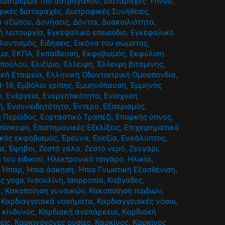
ιάστρεμμα του αστραγάλου
,
Διαταραχές Ύπνου
,
φικές διαταραχές
,
Διατροφικές Συνήθειες
,
ου αζώτου
,
Δονήσεις
,
Δόντια
,
Δυσκοιλιότητα
,
 λειτουργία
,
Εγκεφαλικό επεισόδιο
,
Εγκεφαλικό
λοντισμός
,
Ειδήσεις
,
Εικόνα του σώματος
,
μα
,
ΕΚΠΑ
,
Εκπαίδευση
,
Εκφοβισμός
,
Εκφύλιση
οπούλου
,
Ελιξίριο
,
Έλλειψη
,
Έλλειψη βιταμίνης
,
ική Εταιρεία
,
Ελληνική Οδοντιατρική Ομοσπονδία
,
d-19
,
Εμβόλιο γρίπης
,
Εμμηνόπαυση
,
Έμμηνος
ύ
,
Ενέργεια
,
Ενεργητικότητα
,
Ενίσχυση
ή
,
Ενσυνειδητότητα
,
Έντερο
,
Εξαερισμός
,
ή Περίοδος
,
Εορταστικό Τραπέζι
,
Επαρκής ύπνος
,
πίσκεψη
,
Επιστημονικές Εξελίξεις
,
Επιχειρηματικά
κός εκφοβισμός
,
Έρευνα
,
Ευεξία
,
Ευκάλυπτος
,
ία
,
Έφηβοι
,
Ζεστό γάλα
,
Ζεστό νερό
,
Ζευγάρι
,
 του ειδικού
,
Ηλεκτρονικό τσιγάρο
,
Ηλικία
,
,
Ήπαρ
,
Ήπια άσκηση
,
Ήπια Γνωστική Εξασθένιση
,
ις yoga
,
Ινσουλίνη
,
Ισορροπία
,
Καβγάδες
,
α
,
Κακοποίηση γυναικών
,
Κακοποίηση παιδιών
,
,
Καρδιαγγειακά νοσήματα
,
Καρδιαγγειακές νόσοι
,
 κίνδυνος
,
Καρδιακή ανεπάρκεια
,
Καρδιακή
είς
,
Καρκινογόνες ουσίες
,
Καρκίνος
,
Καρκίνος