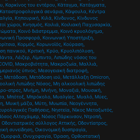
ου
,
Καρκίνος του εντέρου
,
Κάταγμα
,
Κατάγματα
,
Καταστροφολογικά σενάρια
,
Κάψουλα
,
Κέντρα
αλγία
,
Κηπουρική
,
Κιλά
,
Κίνδυνος
,
Κίνδυνος
τοί χώροι
,
Κνησμός
,
Κοιλιά
,
Κοιλιακή Παχυσαρκία
,
τώματα
,
Κοινό διάστρεμμα
,
Κοινό κρυολόγημα
,
νωνική Προσφορά
,
Κοινωνική Υποστήριξη
,
ορίτσια
,
Κορμός
,
Κορωνοϊός
,
Κούραση
,
ίση πανικού
,
Κριτική
,
Κρύο
,
Κρυολιπόλυση
,
βάντα
,
Λέιζερ
,
Λίμπιντο
,
Λιπώδης νόσος του
COVID
,
Μακροβιότητα
,
Μακροζωία
,
Μαλλιά
,
μεριανός ύπνος
,
Μεσογειακή διατροφή
,
ς
,
Μετάδοση
,
Μετάδοση ιού
,
Μετάλλαξη Omicron
,
οολική Λιπώδης Νόσος
,
Μη αλκοολική λιπώδης
κρο-στρες
,
Μνήμη
,
Μνήνη
,
Μοναξιά
,
Μουσική
,
τα
,
Μπότοξ
,
Μπρόκολο
,
Μυαλγίες
,
Μυαλό
,
Μύες
,
ση
,
Μυική μάζα
,
Μύτη
,
Μυωπία
,
Νεογέννητα
,
ευρολογικές Παθήσεις
,
Νηστεία
,
Νίκος Μεταξωτός
,
Νόσος Αλτσχάιμερ
,
Νόσος Πάρκινσον
,
Ντροπή
,
,
Οδοντιατρικός σύλλογος Αττικής
,
Οδοντίατρος
,
γική συνείδηση
,
Οικονομική δυσπραγία
,
,
Ομορφιά
,
Ονυχοφαγία
,
Όραση
,
Ορθοστατική