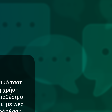
νικό τσατ
νή χρήση
Διαθέσιμο
υ, με web
πρόσβαση