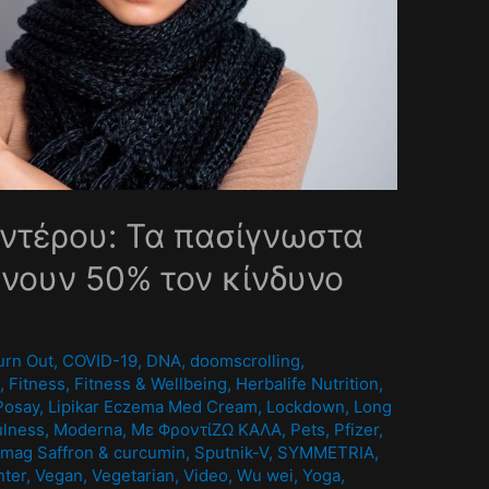
ντέρου: Τα πασίγνωστα
νουν 50% τον κίνδυνο
0
urn Out
,
COVID-19
,
DNA
,
doomscrolling
,
A
,
Fitness
,
Fitness & Wellbeing
,
Herbalife Nutrition
,
Posay
,
Lipikar Eczema Med Cream
,
Lockdown
,
Long
ulness
,
Moderna
,
Mε ΦροντίΖΩ ΚΑΛΑ
,
Pets
,
Pfizer
,
mag Saffron & curcumin
,
Sputnik-V
,
SYMMETRIA
,
nter
,
Vegan
,
Vegetarian
,
Video
,
Wu wei
,
Yoga
,