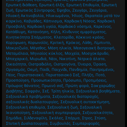
Ερωτική διάθεση
,
Ερωτική έλξη
,
Ερωτική Επιθυμία
,
Ερωτική
ζωή
,
Ερωτικός Σύντροφος
,
Έφηβοι
,
Ζευγάρι
,
Ζευγάρια
,
Ηλιακή Ακτινοβολία
,
Ηλικιωμένοι
,
Ήλιος
,
Θεραπεία μετά τον
καρκίνο
,
Καβγάδες
,
Κάπνισμα
,
Καρδιακή Νόσος
,
Καρδιακή
Προσβολή
,
Καρδιακή υγεία
,
Καρδιακό νόσημα
,
Καρκίνος
,
Κατάθλιψη
,
Κατανόηση
,
Κήλη
,
Κίνδυνος εμφράγματος
,
Κινητικότητα Σπέρματος
,
Κλειτορίδα
,
Κόκκινο κρέας
,
Κορύφωση
,
Κορωνοϊός
,
Κριτική
,
Κρόκος
,
Λάθη
,
Λίμπιντο
,
Μακροζωία
,
Μέγεθος
,
Μέση ηλικία
,
Μεσογειακή διατροφή
,
Μεταμέλεια
,
Μηνιαίος κύκλος
,
Μοιχεία
,
Μοσχοκάρυδο
,
Μπαχαρικό
,
Μυρωδιά
,
Νέοι
,
Νικοτίνη
,
Νιτρικά άλατα
,
Οικειότητα
,
Οιστραδιόλη
,
Οιστρογόνα
,
Όνειρα
,
Όραση
,
Οργασμός
,
Οσμή
,
Παιδί
,
Παιχνίδι
,
Πανδημία
,
Παντρεμένοι
,
Πέος
,
Περιστασιακό
,
Περιστασιακό Σεξ
,
Πλήξη
,
Ποτό
,
Προσποίηση
,
Προσωπικότητα
,
Πρόσωπο
,
Προτιμήσεις
,
Πρόωρος θάνατος
,
Πρωινό σεξ
,
Πρώτη φορά
,
Σακχαρώδης
Διαβήτης
,
Σαφράν
,
Σεξ. Τρίτη ηλικία
,
Σεξουαλικά βοηθήματα
,
Σεξουαλικά προβήματα
,
Σεξουαλικές διαταραχές
,
σεξουαλικές δυσλειτουργίες
,
Σεξουαλική αυτοεκτίμηση
,
Σεξουαλική επιθυμία
,
Σεξουαλική ζωή
,
Σεξουαλική
Ικανοποίηση
,
Σεξουαλική συμπεριφορά
,
Σεξουαλικότητα
,
Σημάδια
,
Σιλδεναφίλη
,
Σκάλες
,
Σπέρμα
,
Στρες
,
Στύση
,
Στυτική Δυσλειτουργία
,
Συμβουλές
,
Συμπεριφορές
,