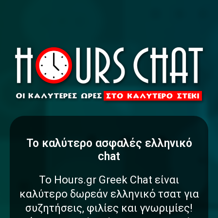
To καλύτερο
α
σ
φ
α
λ
έ
ς
ελληνικό
chat
Το Hours.gr Greek Chat είναι
καλύτερο δωρεάν ελληνικό τσατ για
συζητήσεις, φιλίες και γνωριμίες!