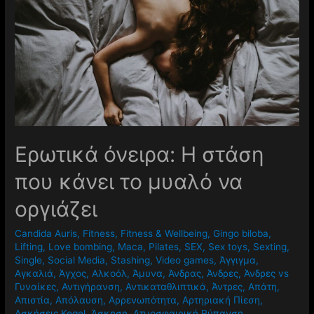
Ερωτικά όνειρα: Η στάση
που κάνει το μυαλό να
οργιάζει
Candida Auris
,
Fitness
,
Fitness & Wellbeing
,
Gingo biloba
,
Lifting
,
Love bombing
,
Maca
,
Pilates
,
SEX
,
Sex toys
,
Sexting
,
Single
,
Social Media
,
Stashing
,
Video games
,
Άγγιγμα
,
Αγκαλιά
,
Άγχος
,
Αλκοόλ
,
Άμυνα
,
Άνδρας
,
Άνδρες
,
Άνδρες vs
Γυναίκες
,
Αντιγήρανση
,
Αντικαταθλιπτικά
,
Άντρες
,
Απάτη
,
Απιστία
,
Απόλαυση
,
Αρρενωπότητα
,
Αρτηριακή Πίεση
,
Ασκήσεις Kegel
,
Άσκηση
,
Ατμοσφαιρική Ρύπανση
,