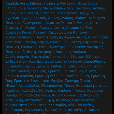
Candida Auris
,
Fitness
,
Fitness & Wellbeing
,
Gingo biloba
,
Lifting
,
Love bombing
,
Maca
,
Pilates
,
SEX
,
Sex toys
,
Sexting
,
Single
,
Social Media
,
Stashing
,
Video games
,
Άγγιγμα
,
Αγκαλιά
,
Άγχος
,
Αλκοόλ
,
Άμυνα
,
Άνδρας
,
Άνδρες
,
Άνδρες vs
Γυναίκες
,
Αντιγήρανση
,
Αντικαταθλιπτικά
,
Άντρες
,
Απάτη
,
Απιστία
,
Απόλαυση
,
Αρρενωπότητα
,
Αρτηριακή Πίεση
,
Ασκήσεις Kegel
,
Άσκηση
,
Ατμοσφαιρική Ρύπανση
,
Αυτοϊκανοποίηση
,
Αυτοπεποίθηση
,
Αφροδισιακά
,
Βακτηριακή
κολπίτιδα
,
Βρέφος
,
Γάμος
,
Γονείς
,
Γονιμότητα
,
Γυμναστική
,
Γυναίκα
,
Γυναικεία Σεξουαλικότητα
,
Γυναικείος οργασμός
,
Γυναίκες
,
Διάθεση
,
Διατροφή
,
Διέγερση
,
Δουλειά
,
Δυσλειτουργία
,
Εγκεφαλικό επεισόδιο
,
Εθισμός
,
Ειδήσεις
,
Έκθεση στον ήλιο
,
Εκσπερμάτιση
,
Έλλειψη αυτοπεποίθησης
,
Εμμηνόπαυση
,
Έμφραγμα
,
Επιθυμία
,
Επικρίσεις
,
Επιμέδιο
,
Επιστημονικές Εξελίξεις
,
Έρωτας
,
Ερωτικά βοηθήματα
,
Ερωτική διάθεση
,
Ερωτική έλξη
,
Ερωτική Επιθυμία
,
Ερωτική
ζωή
,
Ερωτικός Σύντροφος
,
Έφηβοι
,
Ζευγάρι
,
Ζευγάρια
,
Ηλιακή Ακτινοβολία
,
Ηλικιωμένοι
,
Ήλιος
,
Θεραπεία μετά τον
καρκίνο
,
Καβγάδες
,
Κάπνισμα
,
Καρδιακή Νόσος
,
Καρδιακή
Προσβολή
,
Καρδιακή υγεία
,
Καρδιακό νόσημα
,
Καρκίνος
,
Κατάθλιψη
,
Κατανόηση
,
Κήλη
,
Κίνδυνος εμφράγματος
,
Κινητικότητα Σπέρματος
,
Κλειτορίδα
,
Κόκκινο κρέας
,
Κορύφωση
,
Κορωνοϊός
,
Κριτική
,
Κρόκος
,
Λάθη
,
Λίμπιντο
,