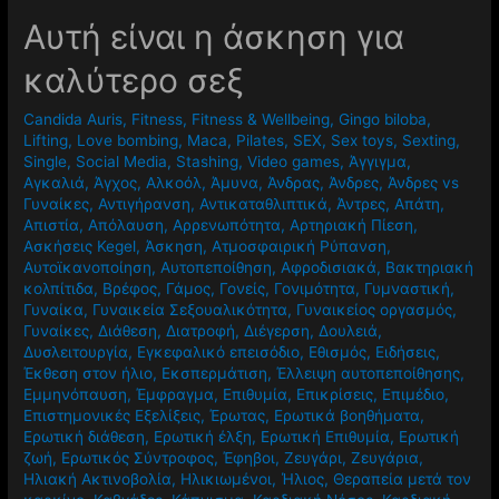
Αυτή είναι η άσκηση για
καλύτερο σεξ
Candida Auris
,
Fitness
,
Fitness & Wellbeing
,
Gingo biloba
,
Lifting
,
Love bombing
,
Maca
,
Pilates
,
SEX
,
Sex toys
,
Sexting
,
Single
,
Social Media
,
Stashing
,
Video games
,
Άγγιγμα
,
Αγκαλιά
,
Άγχος
,
Αλκοόλ
,
Άμυνα
,
Άνδρας
,
Άνδρες
,
Άνδρες vs
Γυναίκες
,
Αντιγήρανση
,
Αντικαταθλιπτικά
,
Άντρες
,
Απάτη
,
Απιστία
,
Απόλαυση
,
Αρρενωπότητα
,
Αρτηριακή Πίεση
,
Ασκήσεις Kegel
,
Άσκηση
,
Ατμοσφαιρική Ρύπανση
,
Αυτοϊκανοποίηση
,
Αυτοπεποίθηση
,
Αφροδισιακά
,
Βακτηριακή
κολπίτιδα
,
Βρέφος
,
Γάμος
,
Γονείς
,
Γονιμότητα
,
Γυμναστική
,
Γυναίκα
,
Γυναικεία Σεξουαλικότητα
,
Γυναικείος οργασμός
,
Γυναίκες
,
Διάθεση
,
Διατροφή
,
Διέγερση
,
Δουλειά
,
Δυσλειτουργία
,
Εγκεφαλικό επεισόδιο
,
Εθισμός
,
Ειδήσεις
,
Έκθεση στον ήλιο
,
Εκσπερμάτιση
,
Έλλειψη αυτοπεποίθησης
,
Εμμηνόπαυση
,
Έμφραγμα
,
Επιθυμία
,
Επικρίσεις
,
Επιμέδιο
,
Επιστημονικές Εξελίξεις
,
Έρωτας
,
Ερωτικά βοηθήματα
,
Ερωτική διάθεση
,
Ερωτική έλξη
,
Ερωτική Επιθυμία
,
Ερωτική
ζωή
,
Ερωτικός Σύντροφος
,
Έφηβοι
,
Ζευγάρι
,
Ζευγάρια
,
Ηλιακή Ακτινοβολία
,
Ηλικιωμένοι
,
Ήλιος
,
Θεραπεία μετά τον