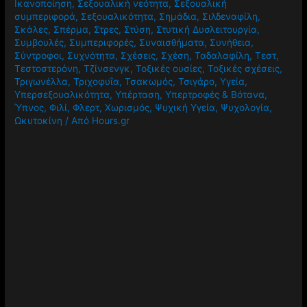
Ικανοποίηση
,
Σεξουαλική νεότητα
,
Σεξουαλική
συμπεριφορά
,
Σεξουαλικότητα
,
Σημάδια
,
Σιλδεναφίλη
,
Σκάλες
,
Σπέρμα
,
Στρες
,
Στύση
,
Στυτική Δυσλειτουργία
,
Συμβουλές
,
Συμπεριφορές
,
Συναισθήματα
,
Συνήθεια
,
Σύντροφοι
,
Συχνότητα
,
Σχέσεις
,
Σχέση
,
Ταδαλαφίλη
,
Τεστ
,
Τεστοστερόνη
,
Τζίνσενγκ
,
Τοξικές ουσίες
,
Τοξικές σχέσεις
,
Τριγωνέλλα
,
Τριχοφυΐα
,
Τσακωμός
,
Τσιγάρο
,
Υγεία
,
Υπερσεξουαλικότητα
,
Υπέρταση
,
Υπερτροφές & Βότανα
,
Ύπνος
,
Φιλί
,
Φλερτ
,
Χωρισμός
,
Ψυχική Υγεία
,
Ψυχολογία
,
Ωκυτοκίνη
/ Από
Hours.gr