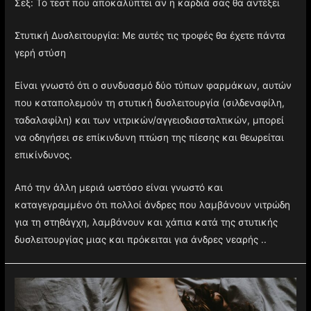
Σεξ: Το τεστ που αποκαλύπτει αν η καρδιά σας θα αντέξει
Στυτική Δυσλειτουργία: Με αυτές τις τροφές θα έχετε πάντα
γερή στύση
Είναι γνωστό ότι ο συνδυασμό δύο τύπων φαρμάκων, αυτών
που καταπολεμούν τη στυτική δυσλειτουργία (σιλδεναφίλη,
ταδαλαφίλη) και των νιτρικών/αγγειοδιασταλτικών, μπορεί
να οδηγήσει σε επίκινδυνη πτώση της πίεσης και θεωρείται
επικίνδυνος.
Από την άλλη μεριά ωστόσο είναι γνωστό και
καταγεγραμμένο ότι πολλοί άνδρες που λαμβάνουν νιτρώδη
για τη στηθάγχη, λαμβάνουν και χάπια κατά της στυτικής
δυσλειτουργίας μιας και πρόκειται για άνδρες νεαρής ..