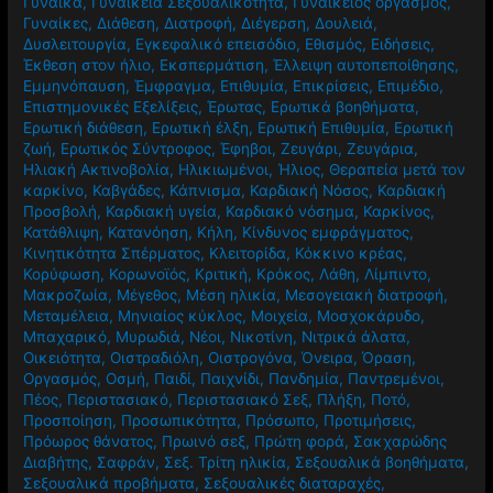
Γυναίκα
,
Γυναικεία Σεξουαλικότητα
,
Γυναικείος οργασμός
,
Γυναίκες
,
Διάθεση
,
Διατροφή
,
Διέγερση
,
Δουλειά
,
Δυσλειτουργία
,
Εγκεφαλικό επεισόδιο
,
Εθισμός
,
Ειδήσεις
,
Έκθεση στον ήλιο
,
Εκσπερμάτιση
,
Έλλειψη αυτοπεποίθησης
,
Εμμηνόπαυση
,
Έμφραγμα
,
Επιθυμία
,
Επικρίσεις
,
Επιμέδιο
,
Επιστημονικές Εξελίξεις
,
Έρωτας
,
Ερωτικά βοηθήματα
,
Ερωτική διάθεση
,
Ερωτική έλξη
,
Ερωτική Επιθυμία
,
Ερωτική
ζωή
,
Ερωτικός Σύντροφος
,
Έφηβοι
,
Ζευγάρι
,
Ζευγάρια
,
Ηλιακή Ακτινοβολία
,
Ηλικιωμένοι
,
Ήλιος
,
Θεραπεία μετά τον
καρκίνο
,
Καβγάδες
,
Κάπνισμα
,
Καρδιακή Νόσος
,
Καρδιακή
Προσβολή
,
Καρδιακή υγεία
,
Καρδιακό νόσημα
,
Καρκίνος
,
Κατάθλιψη
,
Κατανόηση
,
Κήλη
,
Κίνδυνος εμφράγματος
,
Κινητικότητα Σπέρματος
,
Κλειτορίδα
,
Κόκκινο κρέας
,
Κορύφωση
,
Κορωνοϊός
,
Κριτική
,
Κρόκος
,
Λάθη
,
Λίμπιντο
,
Μακροζωία
,
Μέγεθος
,
Μέση ηλικία
,
Μεσογειακή διατροφή
,
Μεταμέλεια
,
Μηνιαίος κύκλος
,
Μοιχεία
,
Μοσχοκάρυδο
,
Μπαχαρικό
,
Μυρωδιά
,
Νέοι
,
Νικοτίνη
,
Νιτρικά άλατα
,
Οικειότητα
,
Οιστραδιόλη
,
Οιστρογόνα
,
Όνειρα
,
Όραση
,
Οργασμός
,
Οσμή
,
Παιδί
,
Παιχνίδι
,
Πανδημία
,
Παντρεμένοι
,
Πέος
,
Περιστασιακό
,
Περιστασιακό Σεξ
,
Πλήξη
,
Ποτό
,
Προσποίηση
,
Προσωπικότητα
,
Πρόσωπο
,
Προτιμήσεις
,
Πρόωρος θάνατος
,
Πρωινό σεξ
,
Πρώτη φορά
,
Σακχαρώδης
Διαβήτης
,
Σαφράν
,
Σεξ. Τρίτη ηλικία
,
Σεξουαλικά βοηθήματα
,
Σεξουαλικά προβήματα
,
Σεξουαλικές διαταραχές
,