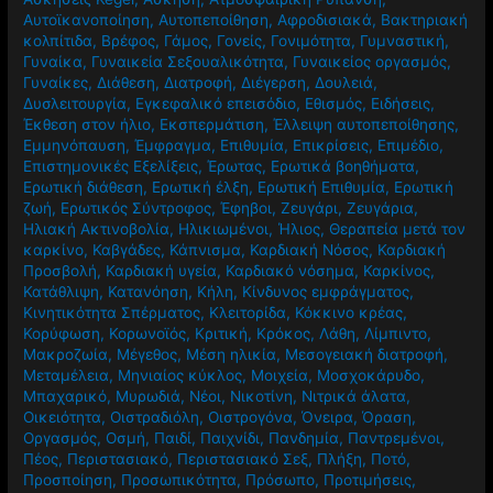
Αυτοϊκανοποίηση
,
Αυτοπεποίθηση
,
Αφροδισιακά
,
Βακτηριακή
κολπίτιδα
,
Βρέφος
,
Γάμος
,
Γονείς
,
Γονιμότητα
,
Γυμναστική
,
Γυναίκα
,
Γυναικεία Σεξουαλικότητα
,
Γυναικείος οργασμός
,
Γυναίκες
,
Διάθεση
,
Διατροφή
,
Διέγερση
,
Δουλειά
,
Δυσλειτουργία
,
Εγκεφαλικό επεισόδιο
,
Εθισμός
,
Ειδήσεις
,
Έκθεση στον ήλιο
,
Εκσπερμάτιση
,
Έλλειψη αυτοπεποίθησης
,
Εμμηνόπαυση
,
Έμφραγμα
,
Επιθυμία
,
Επικρίσεις
,
Επιμέδιο
,
Επιστημονικές Εξελίξεις
,
Έρωτας
,
Ερωτικά βοηθήματα
,
Ερωτική διάθεση
,
Ερωτική έλξη
,
Ερωτική Επιθυμία
,
Ερωτική
ζωή
,
Ερωτικός Σύντροφος
,
Έφηβοι
,
Ζευγάρι
,
Ζευγάρια
,
Ηλιακή Ακτινοβολία
,
Ηλικιωμένοι
,
Ήλιος
,
Θεραπεία μετά τον
καρκίνο
,
Καβγάδες
,
Κάπνισμα
,
Καρδιακή Νόσος
,
Καρδιακή
Προσβολή
,
Καρδιακή υγεία
,
Καρδιακό νόσημα
,
Καρκίνος
,
Κατάθλιψη
,
Κατανόηση
,
Κήλη
,
Κίνδυνος εμφράγματος
,
Κινητικότητα Σπέρματος
,
Κλειτορίδα
,
Κόκκινο κρέας
,
Κορύφωση
,
Κορωνοϊός
,
Κριτική
,
Κρόκος
,
Λάθη
,
Λίμπιντο
,
Μακροζωία
,
Μέγεθος
,
Μέση ηλικία
,
Μεσογειακή διατροφή
,
Μεταμέλεια
,
Μηνιαίος κύκλος
,
Μοιχεία
,
Μοσχοκάρυδο
,
Μπαχαρικό
,
Μυρωδιά
,
Νέοι
,
Νικοτίνη
,
Νιτρικά άλατα
,
Οικειότητα
,
Οιστραδιόλη
,
Οιστρογόνα
,
Όνειρα
,
Όραση
,
Οργασμός
,
Οσμή
,
Παιδί
,
Παιχνίδι
,
Πανδημία
,
Παντρεμένοι
,
Πέος
,
Περιστασιακό
,
Περιστασιακό Σεξ
,
Πλήξη
,
Ποτό
,
Προσποίηση
,
Προσωπικότητα
,
Πρόσωπο
,
Προτιμήσεις
,