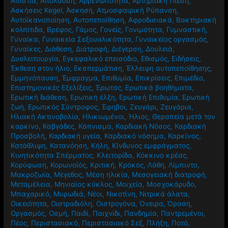
Απιστία
,
Απόλαυση
,
Αρρενωπότητα
,
Αρτηριακή Πίεση
,
Ασκήσεις Kegel
,
Άσκηση
,
Ατμοσφαιρική Ρύπανση
,
Αυτοϊκανοποίηση
,
Αυτοπεποίθηση
,
Αφροδισιακά
,
Βακτηριακή
κολπίτιδα
,
Βρέφος
,
Γάμος
,
Γονείς
,
Γονιμότητα
,
Γυμναστική
,
Γυναίκα
,
Γυναικεία Σεξουαλικότητα
,
Γυναικείος οργασμός
,
Γυναίκες
,
Διάθεση
,
Διατροφή
,
Διέγερση
,
Δουλειά
,
Δυσλειτουργία
,
Εγκεφαλικό επεισόδιο
,
Εθισμός
,
Ειδήσεις
,
Έκθεση στον ήλιο
,
Εκσπερμάτιση
,
Έλλειψη αυτοπεποίθησης
,
Εμμηνόπαυση
,
Έμφραγμα
,
Επιθυμία
,
Επικρίσεις
,
Επιμέδιο
,
Επιστημονικές Εξελίξεις
,
Έρωτας
,
Ερωτικά βοηθήματα
,
Ερωτική διάθεση
,
Ερωτική έλξη
,
Ερωτική Επιθυμία
,
Ερωτική
ζωή
,
Ερωτικός Σύντροφος
,
Έφηβοι
,
Ζευγάρι
,
Ζευγάρια
,
Ηλιακή Ακτινοβολία
,
Ηλικιωμένοι
,
Ήλιος
,
Θεραπεία μετά τον
καρκίνο
,
Καβγάδες
,
Κάπνισμα
,
Καρδιακή Νόσος
,
Καρδιακή
Προσβολή
,
Καρδιακή υγεία
,
Καρδιακό νόσημα
,
Καρκίνος
,
Κατάθλιψη
,
Κατανόηση
,
Κήλη
,
Κίνδυνος εμφράγματος
,
Κινητικότητα Σπέρματος
,
Κλειτορίδα
,
Κόκκινο κρέας
,
Κορύφωση
,
Κορωνοϊός
,
Κριτική
,
Κρόκος
,
Λάθη
,
Λίμπιντο
,
Μακροζωία
,
Μέγεθος
,
Μέση ηλικία
,
Μεσογειακή διατροφή
,
Μεταμέλεια
,
Μηνιαίος κύκλος
,
Μοιχεία
,
Μοσχοκάρυδο
,
Μπαχαρικό
,
Μυρωδιά
,
Νέοι
,
Νικοτίνη
,
Νιτρικά άλατα
,
Οικειότητα
,
Οιστραδιόλη
,
Οιστρογόνα
,
Όνειρα
,
Όραση
,
Οργασμός
,
Οσμή
,
Παιδί
,
Παιχνίδι
,
Πανδημία
,
Παντρεμένοι
,
Πέος
,
Περιστασιακό
,
Περιστασιακό Σεξ
,
Πλήξη
,
Ποτό
,