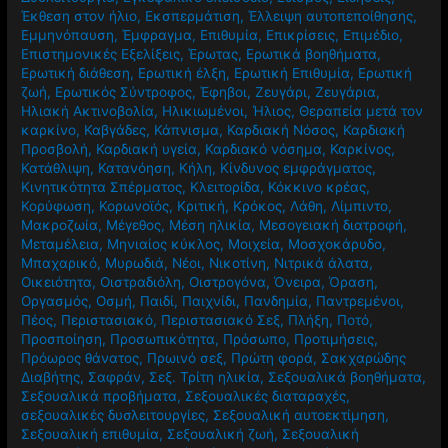
Έκθεση στον ήλιο
,
Εκσπερμάτιση
,
Έλλειψη αυτοπεποίθησης
,
Εμμηνόπαυση
,
Έμφραγμα
,
Επιθυμία
,
Επικρίσεις
,
Επιμέδιο
,
Επιστημονικές Εξελίξεις
,
Έρωτας
,
Ερωτικά βοηθήματα
,
Ερωτική διάθεση
,
Ερωτική έλξη
,
Ερωτική Επιθυμία
,
Ερωτική
ζωή
,
Ερωτικός Σύντροφος
,
Έφηβοι
,
Ζευγάρι
,
Ζευγάρια
,
Ηλιακή Ακτινοβολία
,
Ηλικιωμένοι
,
Ήλιος
,
Θεραπεία μετά τον
καρκίνο
,
Καβγάδες
,
Κάπνισμα
,
Καρδιακή Νόσος
,
Καρδιακή
Προσβολή
,
Καρδιακή υγεία
,
Καρδιακό νόσημα
,
Καρκίνος
,
Κατάθλιψη
,
Κατανόηση
,
Κήλη
,
Κίνδυνος εμφράγματος
,
Κινητικότητα Σπέρματος
,
Κλειτορίδα
,
Κόκκινο κρέας
,
Κορύφωση
,
Κορωνοϊός
,
Κριτική
,
Κρόκος
,
Λάθη
,
Λίμπιντο
,
Μακροζωία
,
Μέγεθος
,
Μέση ηλικία
,
Μεσογειακή διατροφή
,
Μεταμέλεια
,
Μηνιαίος κύκλος
,
Μοιχεία
,
Μοσχοκάρυδο
,
Μπαχαρικό
,
Μυρωδιά
,
Νέοι
,
Νικοτίνη
,
Νιτρικά άλατα
,
Οικειότητα
,
Οιστραδιόλη
,
Οιστρογόνα
,
Όνειρα
,
Όραση
,
Οργασμός
,
Οσμή
,
Παιδί
,
Παιχνίδι
,
Πανδημία
,
Παντρεμένοι
,
Πέος
,
Περιστασιακό
,
Περιστασιακό Σεξ
,
Πλήξη
,
Ποτό
,
Προσποίηση
,
Προσωπικότητα
,
Πρόσωπο
,
Προτιμήσεις
,
Πρόωρος θάνατος
,
Πρωινό σεξ
,
Πρώτη φορά
,
Σακχαρώδης
Διαβήτης
,
Σαφράν
,
Σεξ. Τρίτη ηλικία
,
Σεξουαλικά βοηθήματα
,
Σεξουαλικά προβήματα
,
Σεξουαλικές διαταραχές
,
σεξουαλικές δυσλειτουργίες
,
Σεξουαλική αυτοεκτίμηση
,
Σεξουαλική επιθυμία
,
Σεξουαλική ζωή
,
Σεξουαλική