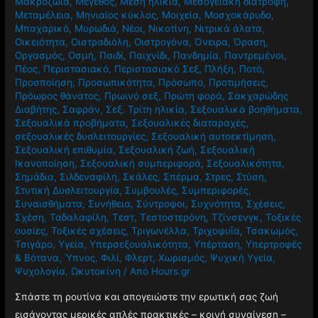
Μακροζωία
,
Μέγεθος
,
Μέση ηλικία
,
Μεσογειακή διατροφή
,
Μεταμέλεια
,
Μηνιαίος κύκλος
,
Μοιχεία
,
Μοσχοκάρυδο
,
Μπαχαρικό
,
Μυρωδιά
,
Νέοι
,
Νικοτίνη
,
Νιτρικά άλατα
,
Οικειότητα
,
Οιστραδιόλη
,
Οιστρογόνα
,
Όνειρα
,
Όραση
,
Οργασμός
,
Οσμή
,
Παιδί
,
Παιχνίδι
,
Πανδημία
,
Παντρεμένοι
,
Πέος
,
Περιστασιακό
,
Περιστασιακό Σεξ
,
Πλήξη
,
Ποτό
,
Προσποίηση
,
Προσωπικότητα
,
Πρόσωπο
,
Προτιμήσεις
,
Πρόωρος θάνατος
,
Πρωινό σεξ
,
Πρώτη φορά
,
Σακχαρώδης
Διαβήτης
,
Σαφράν
,
Σεξ. Τρίτη ηλικία
,
Σεξουαλικά βοηθήματα
,
Σεξουαλικά προβήματα
,
Σεξουαλικές διαταραχές
,
σεξουαλικές δυσλειτουργίες
,
Σεξουαλική αυτοεκτίμηση
,
Σεξουαλική επιθυμία
,
Σεξουαλική ζωή
,
Σεξουαλική
Ικανοποίηση
,
Σεξουαλική συμπεριφορά
,
Σεξουαλικότητα
,
Σημάδια
,
Σιλδεναφίλη
,
Σκάλες
,
Σπέρμα
,
Στρες
,
Στύση
,
Στυτική Δυσλειτουργία
,
Συμβουλές
,
Συμπεριφορές
,
Συναισθήματα
,
Συνήθεια
,
Σύντροφοι
,
Συχνότητα
,
Σχέσεις
,
Σχέση
,
Ταδαλαφίλη
,
Τεστ
,
Τεστοστερόνη
,
Τζίνσενγκ
,
Τοξικές
ουσίες
,
Τοξικές σχέσεις
,
Τριγωνέλλα
,
Τριχοφυΐα
,
Τσακωμός
,
Τσιγάρο
,
Υγεία
,
Υπερσεξουαλικότητα
,
Υπέρταση
,
Υπερτροφές
& Βότανα
,
Ύπνος
,
Φιλί
,
Φλερτ
,
Χωρισμός
,
Ψυχική Υγεία
,
Ψυχολογία
,
Ωκυτοκίνη
/ Από
Hours.gr
Σπάστε τη ρουτίνα και απογειώστε την ερωτική σας ζωή
εισάγοντας μερικές απλές πρακτικές – κοινή συναίνεση –