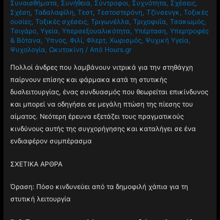
Συναισθήματα
,
Συνήθεια
,
Σύντροφοι
,
Συχνότητα
,
Σχέσεις
,
Σχέση
,
Ταδαλαφίλη
,
Τεστ
,
Τεστοστερόνη
,
Τζίνσενγκ
,
Τοξικές
ουσίες
,
Τοξικές σχέσεις
,
Τριγωνέλλα
,
Τριχοφυΐα
,
Τσακωμός
,
Τσιγάρο
,
Υγεία
,
Υπερσεξουαλικότητα
,
Υπέρταση
,
Υπερτροφές
& Βότανα
,
Ύπνος
,
Φιλί
,
Φλερτ
,
Χωρισμός
,
Ψυχική Υγεία
,
Ψυχολογία
,
Ωκυτοκίνη
/ Από
Hours.gr
Πολλοί άνδρες που λαμβάνουν νιτρικά για την στηθάγχη
παίρνουν επίσης και φάρμακα κατά τη στυτικής
δυσλειτουργίας, ένας συνδυασμός που θεωρείται επικίνδυνος
και μπορεί να οδηγήσει σε μεγάλη πτώση της πίεσης του
αίματος. Νεότερη έρευνα εξετάζει τους πραγματικούς
κινδύνους αυτής της συγχορήγησης και καταλήγει σε ένα
ενδιαφέρον συμπέρασμα
ΣΧΕΤΙΚΑ ΑΡΘΡΑ
Όραση: Πόσο κινδυνεύει από τα δημοφιλή χάπια για τη
στυτική λειτουργία