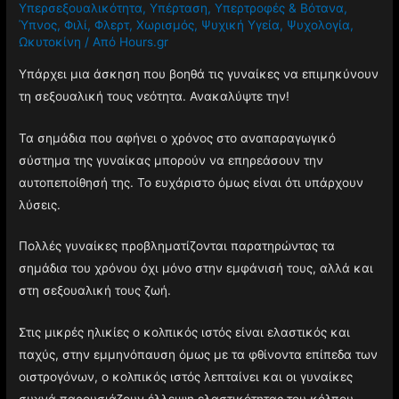
Υπερσεξουαλικότητα
,
Υπέρταση
,
Υπερτροφές & Βότανα
,
Ύπνος
,
Φιλί
,
Φλερτ
,
Χωρισμός
,
Ψυχική Υγεία
,
Ψυχολογία
,
Ωκυτοκίνη
/ Από
Hours.gr
Υπάρχει μια άσκηση που βοηθά τις γυναίκες να επιμηκύνουν
τη σεξουαλική τους νεότητα. Ανακαλύψτε την!
Τα σημάδια που αφήνει ο χρόνος στο αναπαραγωγικό
σύστημα της γυναίκας μπορούν να επηρεάσουν την
αυτοπεποίθησή της. Το ευχάριστο όμως είναι ότι υπάρχουν
λύσεις.
Πολλές γυναίκες προβληματίζονται παρατηρώντας τα
σημάδια του χρόνου όχι μόνο στην εμφάνισή τους, αλλά και
στη σεξουαλική τους ζωή.
Στις μικρές ηλικίες ο κολπικός ιστός είναι ελαστικός και
παχύς, στην εμμηνόπαυση όμως με τα φθίνοντα επίπεδα των
οιστρογόνων, ο κολπικός ιστός λεπταίνει και οι γυναίκες