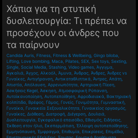
Χάπια για τη στυτική
δυσλειτουργία: Τι πρέπει να
προσέχουν οι άνδρες που
τα παίρνουν
Candida Auris
,
Fitness
,
Fitness & Wellbeing
,
Gingo biloba
,
Lifting
,
Love bombing
,
Maca
,
Pilates
,
SEX
,
Sex toys
,
Sexting
,
Single
,
Social Media
,
Stashing
,
Video games
,
Άγγιγμα
,
Αγκαλιά
,
Άγχος
,
Αλκοόλ
,
Άμυνα
,
Άνδρας
,
Άνδρες
,
Άνδρες vs
Γυναίκες
,
Αντιγήρανση
,
Αντικαταθλιπτικά
,
Άντρες
,
Απάτη
,
Απιστία
,
Απόλαυση
,
Αρρενωπότητα
,
Αρτηριακή Πίεση
,
Ασκήσεις Kegel
,
Άσκηση
,
Ατμοσφαιρική Ρύπανση
,
Αυτοϊκανοποίηση
,
Αυτοπεποίθηση
,
Αφροδισιακά
,
Βακτηριακή
κολπίτιδα
,
Βρέφος
,
Γάμος
,
Γονείς
,
Γονιμότητα
,
Γυμναστική
,
Γυναίκα
,
Γυναικεία Σεξουαλικότητα
,
Γυναικείος οργασμός
,
Γυναίκες
,
Διάθεση
,
Διατροφή
,
Διέγερση
,
Δουλειά
,
Δυσλειτουργία
,
Εγκεφαλικό επεισόδιο
,
Εθισμός
,
Ειδήσεις
,
Έκθεση στον ήλιο
,
Εκσπερμάτιση
,
Έλλειψη αυτοπεποίθησης
,
Εμμηνόπαυση
,
Έμφραγμα
,
Επιθυμία
,
Επικρίσεις
,
Επιμέδιο
,
Επιστημονικές Εξελίξεις
,
Έρωτας
,
Ερωτικά βοηθήματα
,