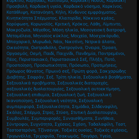
καρκίνο
,
Καβγάδες
,
Κάπνισμα
,
Καρδιακή Νόσος
,
Καρδιακή
Προσβολή
,
Καρδιακή υγεία
,
Καρδιακό νόσημα
,
Καρκίνος
,
Κατάθλιψη
,
Κατανόηση
,
Κήλη
,
Κίνδυνος εμφράγματος
,
Κινητικότητα Σπέρματος
,
Κλειτορίδα
,
Κόκκινο κρέας
,
Κορύφωση
,
Κορωνοϊός
,
Κριτική
,
Κρόκος
,
Λάθη
,
Λίμπιντο
,
Μακροζωία
,
Μέγεθος
,
Μέση ηλικία
,
Μεσογειακή διατροφή
,
Μεταμέλεια
,
Μηνιαίος κύκλος
,
Μοιχεία
,
Μοσχοκάρυδο
,
Μπαχαρικό
,
Μυρωδιά
,
Νέοι
,
Νικοτίνη
,
Νιτρικά άλατα
,
Οικειότητα
,
Οιστραδιόλη
,
Οιστρογόνα
,
Όνειρα
,
Όραση
,
Οργασμός
,
Οσμή
,
Παιδί
,
Παιχνίδι
,
Πανδημία
,
Παντρεμένοι
,
Πέος
,
Περιστασιακό
,
Περιστασιακό Σεξ
,
Πλήξη
,
Ποτό
,
Προσποίηση
,
Προσωπικότητα
,
Πρόσωπο
,
Προτιμήσεις
,
Πρόωρος θάνατος
,
Πρωινό σεξ
,
Πρώτη φορά
,
Σακχαρώδης
Διαβήτης
,
Σαφράν
,
Σεξ. Τρίτη ηλικία
,
Σεξουαλικά βοηθήματα
,
Σεξουαλικά προβήματα
,
Σεξουαλικές διαταραχές
,
σεξουαλικές δυσλειτουργίες
,
Σεξουαλική αυτοεκτίμηση
,
Σεξουαλική επιθυμία
,
Σεξουαλική ζωή
,
Σεξουαλική
Ικανοποίηση
,
Σεξουαλική νεότητα
,
Σεξουαλική
συμπεριφορά
,
Σεξουαλικότητα
,
Σημάδια
,
Σιλδεναφίλη
,
Σκάλες
,
Σπέρμα
,
Στρες
,
Στύση
,
Στυτική Δυσλειτουργία
,
Συμβουλές
,
Συμπεριφορές
,
Συναισθήματα
,
Συνήθεια
,
Σύντροφοι
,
Συχνότητα
,
Σχέσεις
,
Σχέση
,
Ταδαλαφίλη
,
Τεστ
,
Τεστοστερόνη
,
Τζίνσενγκ
,
Τοξικές ουσίες
,
Τοξικές σχέσεις
,
Τριγωνέλλα
,
Τριχοφυΐα
,
Τσακωμός
,
Τσιγάρο
,
Υγεία
,