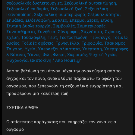
σεξουαλικές δυσλειτουργίες
,
Σεξουαλική αυτοεκτίμηση
,
Σεξουαλική επιθυμία
,
Σεξουαλική ζωή
,
Σεξουαλική
Ικανοποίηση
,
Σεξουαλική συμπεριφορά
,
Σεξουαλικότητα
,
Σημάδια
,
Σιλδεναφίλη
,
Σκάλες
,
Σπέρμα
,
Στρες
,
Στύση
,
Στυτική Δυσλειτουργία
,
Συμβουλές
,
Συμπεριφορές
,
Συναισθήματα
,
Συνήθεια
,
Σύντροφοι
,
Συχνότητα
,
Σχέσεις
,
Σχέση
,
Ταδαλαφίλη
,
Τεστ
,
Τεστοστερόνη
,
Τζίνσενγκ
,
Τοξικές
ουσίες
,
Τοξικές σχέσεις
,
Τριγωνέλλα
,
Τριχοφυΐα
,
Τσακωμός
,
Τσιγάρο
,
Υγεία
,
Υπερσεξουαλικότητα
,
Υπέρταση
,
Υπερτροφές
& Βότανα
,
Ύπνος
,
Φιλί
,
Φλερτ
,
Χωρισμός
,
Ψυχική Υγεία
,
Ψυχολογία
,
Ωκυτοκίνη
/ Από
Hours.gr
Από τη βελτίωση του ύπνου μέχρι την ανακούφιση από το
άγχος και τον πόνο, ανακαλύψτε παρακάτω τα οφέλη του
οργασμού, που ξεπερνούν τη σεξουαλική ευχαρίστηση και
προσφέρουν μια καλύτερη ζωή
ΣΧΕΤΙΚΑ ΑΡΘΡΑ
Ο απίστευτος παράγοντας που επηρεάζει τον γυναικείο
οργασμό