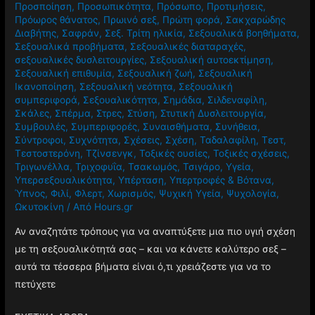
Προσποίηση
,
Προσωπικότητα
,
Πρόσωπο
,
Προτιμήσεις
,
Πρόωρος θάνατος
,
Πρωινό σεξ
,
Πρώτη φορά
,
Σακχαρώδης
Διαβήτης
,
Σαφράν
,
Σεξ. Τρίτη ηλικία
,
Σεξουαλικά βοηθήματα
,
Σεξουαλικά προβήματα
,
Σεξουαλικές διαταραχές
,
σεξουαλικές δυσλειτουργίες
,
Σεξουαλική αυτοεκτίμηση
,
Σεξουαλική επιθυμία
,
Σεξουαλική ζωή
,
Σεξουαλική
Ικανοποίηση
,
Σεξουαλική νεότητα
,
Σεξουαλική
συμπεριφορά
,
Σεξουαλικότητα
,
Σημάδια
,
Σιλδεναφίλη
,
Σκάλες
,
Σπέρμα
,
Στρες
,
Στύση
,
Στυτική Δυσλειτουργία
,
Συμβουλές
,
Συμπεριφορές
,
Συναισθήματα
,
Συνήθεια
,
Σύντροφοι
,
Συχνότητα
,
Σχέσεις
,
Σχέση
,
Ταδαλαφίλη
,
Τεστ
,
Τεστοστερόνη
,
Τζίνσενγκ
,
Τοξικές ουσίες
,
Τοξικές σχέσεις
,
Τριγωνέλλα
,
Τριχοφυΐα
,
Τσακωμός
,
Τσιγάρο
,
Υγεία
,
Υπερσεξουαλικότητα
,
Υπέρταση
,
Υπερτροφές & Βότανα
,
Ύπνος
,
Φιλί
,
Φλερτ
,
Χωρισμός
,
Ψυχική Υγεία
,
Ψυχολογία
,
Ωκυτοκίνη
/ Από
Hours.gr
Αν αναζητάτε τρόπους για να αναπτύξετε μια πιο υγιή σχέση
με τη σεξουαλικότητά σας – και να κάνετε καλύτερο σεξ –
αυτά τα τέσσερα βήματα είναι ό,τι χρειάζεστε για να το
πετύχετε