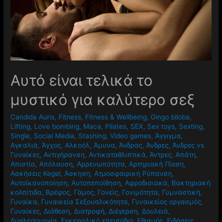
Αυτό είναι τελικά το
μυστικό για καλύτερο σεξ
Candida Auris
,
Fitness
,
Fitness & Wellbeing
,
Gingo biloba
,
Lifting
,
Love bombing
,
Maca
,
Pilates
,
SEX
,
Sex toys
,
Sexting
,
Single
,
Social Media
,
Stashing
,
Video games
,
Άγγιγμα
,
Αγκαλιά
,
Άγχος
,
Αλκοόλ
,
Άμυνα
,
Άνδρας
,
Άνδρες
,
Άνδρες vs
Γυναίκες
,
Αντιγήρανση
,
Αντικαταθλιπτικά
,
Άντρες
,
Απάτη
,
Απιστία
,
Απόλαυση
,
Αρρενωπότητα
,
Αρτηριακή Πίεση
,
Ασκήσεις Kegel
,
Άσκηση
,
Ατμοσφαιρική Ρύπανση
,
Αυτοϊκανοποίηση
,
Αυτοπεποίθηση
,
Αφροδισιακά
,
Βακτηριακή
κολπίτιδα
,
Βρέφος
,
Γάμος
,
Γονείς
,
Γονιμότητα
,
Γυμναστική
,
Γυναίκα
,
Γυναικεία Σεξουαλικότητα
,
Γυναικείος οργασμός
,
Γυναίκες
,
Διάθεση
,
Διατροφή
,
Διέγερση
,
Δουλειά
,
Δυσλειτουργία
,
Εγκεφαλικό επεισόδιο
,
Εθισμός
,
Ειδήσεις
,