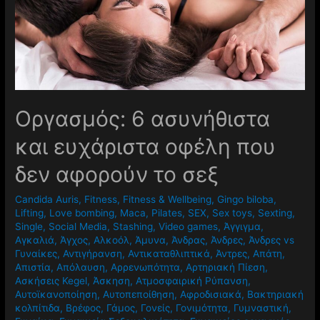
Oργασμός: 6 ασυνήθιστα
και ευχάριστα οφέλη που
δεν αφορούν το σεξ
Candida Auris
,
Fitness
,
Fitness & Wellbeing
,
Gingo biloba
,
Lifting
,
Love bombing
,
Maca
,
Pilates
,
SEX
,
Sex toys
,
Sexting
,
Single
,
Social Media
,
Stashing
,
Video games
,
Άγγιγμα
,
Αγκαλιά
,
Άγχος
,
Αλκοόλ
,
Άμυνα
,
Άνδρας
,
Άνδρες
,
Άνδρες vs
Γυναίκες
,
Αντιγήρανση
,
Αντικαταθλιπτικά
,
Άντρες
,
Απάτη
,
Απιστία
,
Απόλαυση
,
Αρρενωπότητα
,
Αρτηριακή Πίεση
,
Ασκήσεις Kegel
,
Άσκηση
,
Ατμοσφαιρική Ρύπανση
,
Αυτοϊκανοποίηση
,
Αυτοπεποίθηση
,
Αφροδισιακά
,
Βακτηριακή
κολπίτιδα
,
Βρέφος
,
Γάμος
,
Γονείς
,
Γονιμότητα
,
Γυμναστική
,