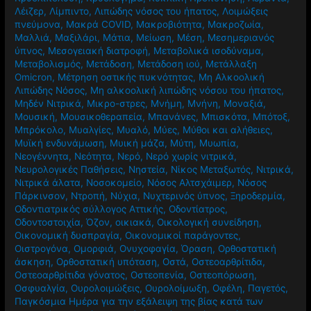
Λέιζερ
,
Λίμπιντο
,
Λιπώδης νόσος του ήπατος
,
Λοιμώξεις
πνεύμονα
,
Μακρά COVID
,
Μακροβιότητα
,
Μακροζωία
,
Μαλλιά
,
Μαξιλάρι
,
Μάτια
,
Μείωση
,
Μέση
,
Μεσημεριανός
ύπνος
,
Μεσογειακή διατροφή
,
Μεταβολικά ισοδύναμα
,
Μεταβολισμός
,
Μετάδοση
,
Μετάδοση ιού
,
Μετάλλαξη
Omicron
,
Μέτρηση οστικής πυκνότητας
,
Μη Αλκοολική
Λιπώδης Νόσος
,
Μη αλκοολική λιπώδης νόσου του ήπατος
,
Μηδέν Νιτρικά
,
Μικρο-στρες
,
Μνήμη
,
Μνήνη
,
Μοναξιά
,
Μουσική
,
Μουσικοθεραπεία
,
Μπανάνες
,
Μπισκότα
,
Μπότοξ
,
Μπρόκολο
,
Μυαλγίες
,
Μυαλό
,
Μύες
,
Μύθοι και αλήθειες
,
Μυϊκή ενδυνάμωση
,
Μυική μάζα
,
Μύτη
,
Μυωπία
,
Νεογέννητα
,
Νεότητα
,
Νερό
,
Νερό χωρίς νιτρικά
,
Νευρολογικές Παθήσεις
,
Νηστεία
,
Νίκος Μεταξωτός
,
Νιτρικά
,
Νιτρικά άλατα
,
Νοσοκομείο
,
Νόσος Αλτσχάιμερ
,
Νόσος
Πάρκινσον
,
Ντροπή
,
Νύχια
,
Νυχτερινός ύπνος
,
Ξηροδερμία
,
Οδοντιατρικός σύλλογος Αττικής
,
Οδοντίατρος
,
Οδοντοστοιχία
,
Όζον
,
οικιακά
,
Οικολογική συνείδηση
,
Οικονομική δυσπραγία
,
Οικονομικοί παράγοντες
,
Οιστρογόνα
,
Ομορφιά
,
Ονυχοφαγία
,
Όραση
,
Ορθοστατική
άσκηση
,
Ορθοστατική υπόταση
,
Οστά
,
Οστεοαρθρίτιδα
,
Οστεοαρθρίτιδα γόνατος
,
Οστεοπενία
,
Οστεοπόρωση
,
Οσφυαλγία
,
Ουρολοιμώξεις
,
Ουρολοίμωξη
,
Οφέλη
,
Παγετός
,
Παγκόσμια Ημέρα για την εξάλειψη της βίας κατά των