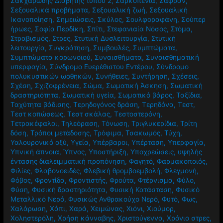
Σακχαρώδης Διαβήτης τύπου 2
,
Σαρκοπενία
,
Σαφράν
,
Σεξουαλικά προβήματα
,
Σεξουαλική ζωή
,
Σεξουαλική
Ικανοποίηση
,
Σημειώσεις
,
Σκύλος
,
Σουλφοραφάνη
,
Σούπερ
ήρωες
,
Σοφία Περδίκη
,
Σπίτι
,
Στεφανιαία Νόσος
,
Στόμα
,
Στραβισμός
,
Στρες
,
Στυτική Δυσλειτουργία
,
Στυτική
λειτουργία
,
Συγκράτηση
,
Συμβουλές
,
Συμπτώματα
,
Συμπτώματα κορωνοϊού
,
Συναισθήματα
,
Συναισθηματική
υπερφαγία
,
Σύνδρομο Ευερέθιστου Εντέρου
,
Σύνδρομο
πολυκυστικών ωοθηκών
,
Συνήθειες
,
Συντήρηση
,
Σχέσεις
,
Σχέση
,
Σχιζοφρένεια
,
Σώμα
,
Σωματική Άσκηση
,
Σωματική
δραστηριότητα
,
Σωματική υγεία
,
Σωματικό βάρος
,
Ταξίδια
,
Ταχύτητα βάδισης
,
Τερηδογόνος δράση
,
Τερηδόνα
,
Τεστ
,
Τεστ κοπώσεως
,
Τεστ σκάλας
,
Τεστοστερόνη
,
Τετρακέφαλοι
,
Τηλεόραση
,
Τόνωση
,
Τριγλυκερίδια
,
Τρίτη
δόση
,
Τρόποι μετάδοσης
,
Τρόφιμα
,
Τσακωμός
,
Τύχη
,
Υαλουρονικό οξύ
,
Υγεία
,
Υπέρβαροι
,
Υπέρταση
,
Υπερφαγία
,
Υπνική άπνοια
,
Ύπνος
,
Υποστήριξη
,
Υποχρεώσεις
,
υψηλής
έντασης διαλειμματική προπόνηση
,
Φαγητό
,
Φαρμακοποιός
,
Φιλίες
,
Φλαβονοειδές
,
Φλεβική θρομβοεμβολή
,
Φλεγμονή
,
Φόβος
,
Φροντίδα
,
Φροντιστής
,
Φρούτα
,
Φτέρνισμα
,
Φύλο
,
Φύση
,
Φυσική δραστηριότητα
,
Φυσική Κατάσταση
,
Φυσικό
Μεταλλικό Νερό
,
Φυσικώς Ανθρακούχο Νερό
,
Φυτό
,
Φως
,
Χαλάρωση
,
Χάπι
,
Χαρά
,
Χειμώνας
,
Χιόνι
,
Χιούμορ
,
Χοληστερόλη
,
Χρήση κάνναβης
,
Χριστούγεννα
,
Χρόνιο στρες
,