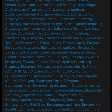
Γυναίκες
,
Δαμάσκηνα
,
Δείκτης Μάζας Σώματος
,
Δέρμα
,
Διαβήτης
,
Διαβήτης τύπου 2
,
Διάγνωση
,
Διάθεση
,
Διαλειμματική νηστεία
,
Διαλογισμός
,
Διάστρεμμα του
αστραγάλου
,
Διαταραχές Ύπνου
,
Διατάσεις
,
Διάταση
,
Διατροφή
,
Διατροφικές διαταραχές
,
Διατροφικές Συνήθειες
,
Διαφραγματική αναπνοή
,
Διοξείδιο του αζώτου
,
Δονήσεις
,
Δόντια
,
Δυσκοιλιότητα
,
Δύσπνοια
,
Εαρινή κόπωση
,
Εγκεφαλική λειτουργία
,
Εγκεφαλικό επεισόδιο
,
Εγκεφαλικό
Τραύμα
,
Εγκέφαλος
,
Εγκυμοσύνη
,
Εθελοντισμός
,
Ειδήσεις
,
Εικόνα του σώματος
,
Εισπνεόμενο εμβόλιο
,
Εκδρομές
,
Έκζεμα
,
ΕΚΠΑ
,
Εκπαίδευση
,
Εκφύλιση ωχράς κηλίδας
,
Ελευθερία Αναγνωστοπούλου
,
Ελιξίριο
,
Έλλειψη
,
Έλλειψη
βιταμίνης
,
Έλλειψη ύπνου
,
Ελληνική Ιατροδικαστική
Εταιρεία
,
Ελληνική Οδοντιατρική Ομοσπονδία
,
Εμβόλια
COVID-19
,
Εμβολιασμός Covid-19
,
Εμβόλιο γρίπης
,
Εμμηνόπαυση
,
Έμμηνος Ρύση
,
Έμφραγμα
,
Ενδυνάμωση
κορμού
,
Ενέργεια
,
Ενεργητικότητα
,
Ενίσχυση
ανοσοποητικού
,
Ενσυνείδητη Διατροφή
,
Ενσυνειδητότητα
,
Έντερο
,
Εξαερισμός
,
Εξάρθρημα ώμου
,
Εξάψεις
,
Εξεταστική
Περίοδος
,
Εορταστικό Τραπέζι
,
Επαρκής ύπνος
,
Επεξεργασμένα τρόφιμα
,
Επικρίσεις
,
Επίσκεψη
,
Επιστημονικές Εξελίξεις
,
Επιχειρηματικά Νέα
,
Εργασιακή
Εξουθένωση
,
Έρευνα
,
Ευεξία
,
Ευκάλυπτος
,
Εύρος κίνησης
,