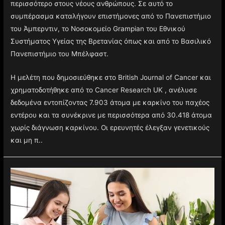
περισσότερο στους νέους ανθρώπους. Σε αυτό το
συμπέρασμα καταλήγουν επιστήμονες από το Πανεπιστήμιο
του Άμπερντιν, το Νοσοκομείο Grampian του Εθνικού
Συστήματος Υγείας της Βρετανίας όπως και από το Βασιλικό
Πανεπιστήμιο του Μπέλφαστ.
Η μελέτη που δημοσιεύθηκε στο British Journal of Cancer και
χρηματοδοτήθηκε από το Cancer Research UK , ανέλυσε
δεδομένα εντοπίζοντας 7.903 άτομα με καρκίνο του παχέος
εντέρου και τα συνέκρινε με περισσότερα από 30.418 άτομα
χωρίς διάγνωση καρκίνου. Οι ερευνητές έλεγξαν γενετικούς
και μη π..