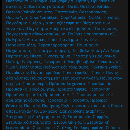
Οιστρογόνα
,
Ομορφιά
,
Ονυχοφαγία
,
Όραση
,
Ορθοστατική
άσκηση
,
Ορθοστατική υπόταση
,
Οστά
,
Οστεοαρθρίτιδα
,
Οστεοαρθρίτιδα γόνατος
,
Οστεοπενία
,
Οστεοπόρωση
,
Οσφυαλγία
,
Ουρολοιμώξεις
,
Ουρολοίμωξη
,
Οφέλη
,
Παγετός
,
Παγκόσμια Ημέρα για την εξάλειψη της βίας κατά των
γυναικών
,
Παγκόσμια Ημέρα κατά της Νόσου Πάρκινσον
,
Παγκρεατικό αδενοκαρκίνωμα
,
Παθήσεις ουροποιητικού
,
Παθητικές Διατάσεις
,
Παιδί
,
Πανδημία
,
Πανικός
,
Παρακεταμόλη
,
Παραπληροφόρηση
,
Παυσίπονα
,
Παχυσαρκία
,
Πεπτική λειτουργία
,
Περιβαλλοντική Αντίληψη
,
Περπάτημα
,
Πίεση
,
Πινοσεμπρίνη
,
Πλαστική Χειρουργική
,
Πλάτη
,
Πνεύμονες
,
Πνευμονική θρομβοεμβολή
,
Πνευμονική
Ίνωση
,
Ποδηλασία
,
Ποδηλατικός τουρισμός
,
Πολιτική Υγείας
,
Πονόδοντος
,
Πόνοι περιόδου
,
Πονοκέφαλος
,
Πόνος
,
Πόνος
στα γόνατα
,
Πόνος στη μέση
,
Πόνος στην πλάτη
,
Πόνος στον
αυχένα
,
Πόσιμο νερό
,
Πράσινα λαχανικά
,
Πρεσβυωπία
,
Προβιοτικά
,
Προδιαβήτης
,
Προκαταλήψεις
,
Προπόνηση
,
Προπόνηση cardio
,
Προπονηση HIIT
,
Προπόνηση ολικής
σωματικής δόνησης
,
Προστασία
,
Πρόσωπο
,
Πρόωρος
θάνατος
,
Πυρετός
,
Πυρήνας
,
Ρήξη τενόντων του ώμου
,
Ρινικό
σπρέι
,
Ροχαλητό
,
Σάκχαρο
,
Σακχαρώδης Διαβήτης
,
Σακχαρώδης Διαβήτης τύπου 2
,
Σαρκοπενία
,
Σαφράν
,
Σεξουαλικά προβήματα
,
Σεξουαλική ζωή
,
Σεξουαλική
Ικανοποίηση
,
Σημειώσεις
,
Σκύλος
,
Σουλφοραφάνη
,
Σούπερ