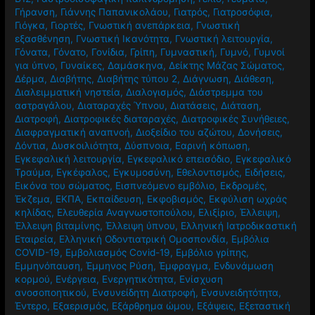
Γήρανση
,
Γιάννης Παπανικολάου
,
Γιατρός
,
Γιατροσόφια
,
Γιόγκα
,
Γιορτές
,
Γνωστική ανεπάρκεια
,
Γνωστική
εξασθένηση
,
Γνωστική Ικανότητα
,
Γνωστική λειτουργία
,
Γόνατα
,
Γόνατο
,
Γονίδια
,
Γρίπη
,
Γυμναστική
,
Γυμνό
,
Γυμνοί
για ύπνο
,
Γυναίκες
,
Δαμάσκηνα
,
Δείκτης Μάζας Σώματος
,
Δέρμα
,
Διαβήτης
,
Διαβήτης τύπου 2
,
Διάγνωση
,
Διάθεση
,
Διαλειμματική νηστεία
,
Διαλογισμός
,
Διάστρεμμα του
αστραγάλου
,
Διαταραχές Ύπνου
,
Διατάσεις
,
Διάταση
,
Διατροφή
,
Διατροφικές διαταραχές
,
Διατροφικές Συνήθειες
,
Διαφραγματική αναπνοή
,
Διοξείδιο του αζώτου
,
Δονήσεις
,
Δόντια
,
Δυσκοιλιότητα
,
Δύσπνοια
,
Εαρινή κόπωση
,
Εγκεφαλική λειτουργία
,
Εγκεφαλικό επεισόδιο
,
Εγκεφαλικό
Τραύμα
,
Εγκέφαλος
,
Εγκυμοσύνη
,
Εθελοντισμός
,
Ειδήσεις
,
Εικόνα του σώματος
,
Εισπνεόμενο εμβόλιο
,
Εκδρομές
,
Έκζεμα
,
ΕΚΠΑ
,
Εκπαίδευση
,
Εκφοβισμός
,
Εκφύλιση ωχράς
κηλίδας
,
Ελευθερία Αναγνωστοπούλου
,
Ελιξίριο
,
Έλλειψη
,
Έλλειψη βιταμίνης
,
Έλλειψη ύπνου
,
Ελληνική Ιατροδικαστική
Εταιρεία
,
Ελληνική Οδοντιατρική Ομοσπονδία
,
Εμβόλια
COVID-19
,
Εμβολιασμός Covid-19
,
Εμβόλιο γρίπης
,
Εμμηνόπαυση
,
Έμμηνος Ρύση
,
Έμφραγμα
,
Ενδυνάμωση
κορμού
,
Ενέργεια
,
Ενεργητικότητα
,
Ενίσχυση
ανοσοποητικού
,
Ενσυνείδητη Διατροφή
,
Ενσυνειδητότητα
,
Έντερο
,
Εξαερισμός
,
Εξάρθρημα ώμου
,
Εξάψεις
,
Εξεταστική