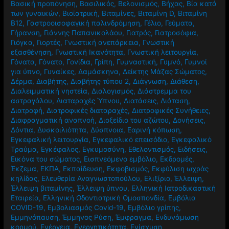
Βασική προπόνηση
,
Βασιλικός
,
Βελονισμός
,
Βήχας
,
Βία κατά
των γυναικών
,
Βιοϊατρική
,
Βιταμίνες
,
Βιταμίνη D
,
Βιταμίνη
Β12
,
Γαστροοισοφαγική παλινδρόμηση
,
Γέλιο
,
Γεύματα
,
Γήρανση
,
Γιάννης Παπανικολάου
,
Γιατρός
,
Γιατροσόφια
,
Γιόγκα
,
Γιορτές
,
Γνωστική ανεπάρκεια
,
Γνωστική
εξασθένηση
,
Γνωστική Ικανότητα
,
Γνωστική λειτουργία
,
Γόνατα
,
Γόνατο
,
Γονίδια
,
Γρίπη
,
Γυμναστική
,
Γυμνό
,
Γυμνοί
για ύπνο
,
Γυναίκες
,
Δαμάσκηνα
,
Δείκτης Μάζας Σώματος
,
Δέρμα
,
Διαβήτης
,
Διαβήτης τύπου 2
,
Διάγνωση
,
Διάθεση
,
Διαλειμματική νηστεία
,
Διαλογισμός
,
Διάστρεμμα του
αστραγάλου
,
Διαταραχές Ύπνου
,
Διατάσεις
,
Διάταση
,
Διατροφή
,
Διατροφικές διαταραχές
,
Διατροφικές Συνήθειες
,
Διαφραγματική αναπνοή
,
Διοξείδιο του αζώτου
,
Δονήσεις
,
Δόντια
,
Δυσκοιλιότητα
,
Δύσπνοια
,
Εαρινή κόπωση
,
Εγκεφαλική λειτουργία
,
Εγκεφαλικό επεισόδιο
,
Εγκεφαλικό
Τραύμα
,
Εγκέφαλος
,
Εγκυμοσύνη
,
Εθελοντισμός
,
Ειδήσεις
,
Εικόνα του σώματος
,
Εισπνεόμενο εμβόλιο
,
Εκδρομές
,
Έκζεμα
,
ΕΚΠΑ
,
Εκπαίδευση
,
Εκφοβισμός
,
Εκφύλιση ωχράς
κηλίδας
,
Ελευθερία Αναγνωστοπούλου
,
Ελιξίριο
,
Έλλειψη
,
Έλλειψη βιταμίνης
,
Έλλειψη ύπνου
,
Ελληνική Ιατροδικαστική
Εταιρεία
,
Ελληνική Οδοντιατρική Ομοσπονδία
,
Εμβόλια
COVID-19
,
Εμβολιασμός Covid-19
,
Εμβόλιο γρίπης
,
Εμμηνόπαυση
,
Έμμηνος Ρύση
,
Έμφραγμα
,
Ενδυνάμωση
κορμού
,
Ενέργεια
,
Ενεργητικότητα
,
Ενίσχυση