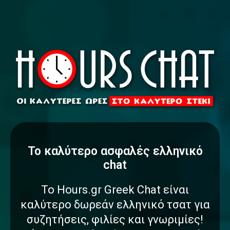
To καλύτερο
α
σ
φ
α
λ
έ
ς
ελληνικό
chat
Το Hours.gr Greek Chat είναι
καλύτερο δωρεάν ελληνικό τσατ για
συζητήσεις, φιλίες και γνωριμίες!