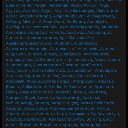
Beauty Center
,
Vegan
,
Vegetarian
,
Video
,
Wu wei
,
Yoga
,
Άγγιγμα
,
Αγκαλιά
,
Άγχος
,
Αγχώδεις διαταραχές
,
Αδυνάτισμα
,
Αέρας
,
Αερόβια Άσκηση
,
Αθηροσκλήρωση
,
Αθηρωμάτωση
,
Άθληση
,
Άθληψη
,
Αιθέρια έλαια
,
Αισθητική
,
Αισιοδοξία
,
Ακαδημία Νευροεπιστημών
,
Ακανόνιστος κύκλος
,
Ακινησία
,
Ακουστικά βαρηκοΐας
,
Αλκοόλ
,
Αλλεργίες
,
Αλτρουισμός
,
Άμυνα του ανοσοποιητικού
,
Αμφιβληστροειδής
,
Αμφιβληστροειδοπάθειες
,
Ανακοπή
,
Ανακούφιση
,
Αναλγητικά
,
Αναπηρία
,
Αναπνευστική Λειτουργία
,
Αναπνοή
,
Ανάρρωση
,
Ανάσες
,
Άνδρες
,
Ανεπάρκεια
,
Ανεπιθύμητες
συμπεριφορές
,
Ανθεκτικότητα στην ινσουλίνη
,
Άνοια
,
Ανοσία
,
Ανοσοποίηση
,
Ανοσοποιητικό Σύστημα
,
Αντιβιοτικά
,
Αντιγήρανση
,
Αντικαταθλιπτικά
,
Αντιμετώπιση
,
Αντισώματα
,
Αντώνιος Δημητρακόπουλος
,
Άπνοια
,
Αποκατάσταση
,
Απόρριψη
,
Αποσυμφορητικό σπρέι
,
Αποτρίχωση
,
Απώλεια
βάρους
,
Αρθραλγία
,
Αρθρίτιδα
,
Αρθροσκόπηση
,
Αρτηριακή
Πίεση
,
Αρωματοθεραπεία
,
Ασθενής
,
Άσθμα
,
Ασκήσεις
,
Ασκήσεις Kegel
,
Ασκήσεις γυμναστικής
,
Ασκήσεις
ενδυνάμωσης
,
Άσκηση
,
Άσπρες τρίχες
,
Αστική ποδηλασία
,
Άτμισμα
,
Ατμόσφαιρα
,
Ατμοσφαιρική Ρύπανση
,
Ατονία
,
Αϋπνία
,
Αυτοεικόνα
,
Αυτοκίνητο
,
Αυτοφροντίδα
,
Αυχεναλγία
,
Αυχένας
,
Αφυδάτωση
,
Αχίλλειος τένοντας
,
Βullying
,
Βαθύς
ύπνος
,
Βακτήρια
,
Βακτήρια στομάχου
,
Βαλσαμόχορτο
,