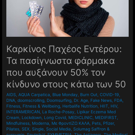
Καρκίνος Παχέος Εντέρου:
Τα πασίγνωστα φάρμακα
που αυξάνουν 50% τον
κίνδυνο στους κάτω των 50
AIDS
,
AQUA Carpatica
,
Blue Monday
,
Burn Out
,
COVID-19
,
DNA
,
doomscrolling
,
Doomsurfing
,
Dr. Age
,
Fake News
,
FDA
,
Fitness
,
Fitness & Wellbeing
,
Herbalife Nutrition
,
HIIT
,
HIV
,
INTERAMERICAN
,
La Roche-Posay
,
Lipikar Eczema Med
Cream
,
Lockdown
,
Long Covid
,
MEDICLINIC
,
MEDIFIRST
,
Mindfulness
,
Moderna
,
Mε ΦροντίΖΩ ΚΑΛΑ
,
Pets
,
Pfizer
,
Pilates
,
SEX
,
Single
,
Social Media
,
Solumag Saffron &
curcumin
,
Sputnik-V
,
SYMMETRIA
,
The Antiagers
,
The Medical