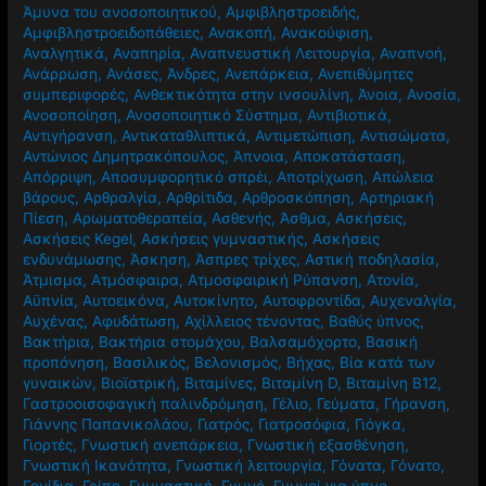
Άμυνα του ανοσοποιητικού
,
Αμφιβληστροειδής
,
Αμφιβληστροειδοπάθειες
,
Ανακοπή
,
Ανακούφιση
,
Αναλγητικά
,
Αναπηρία
,
Αναπνευστική Λειτουργία
,
Αναπνοή
,
Ανάρρωση
,
Ανάσες
,
Άνδρες
,
Ανεπάρκεια
,
Ανεπιθύμητες
συμπεριφορές
,
Ανθεκτικότητα στην ινσουλίνη
,
Άνοια
,
Ανοσία
,
Ανοσοποίηση
,
Ανοσοποιητικό Σύστημα
,
Αντιβιοτικά
,
Αντιγήρανση
,
Αντικαταθλιπτικά
,
Αντιμετώπιση
,
Αντισώματα
,
Αντώνιος Δημητρακόπουλος
,
Άπνοια
,
Αποκατάσταση
,
Απόρριψη
,
Αποσυμφορητικό σπρέι
,
Αποτρίχωση
,
Απώλεια
βάρους
,
Αρθραλγία
,
Αρθρίτιδα
,
Αρθροσκόπηση
,
Αρτηριακή
Πίεση
,
Αρωματοθεραπεία
,
Ασθενής
,
Άσθμα
,
Ασκήσεις
,
Ασκήσεις Kegel
,
Ασκήσεις γυμναστικής
,
Ασκήσεις
ενδυνάμωσης
,
Άσκηση
,
Άσπρες τρίχες
,
Αστική ποδηλασία
,
Άτμισμα
,
Ατμόσφαιρα
,
Ατμοσφαιρική Ρύπανση
,
Ατονία
,
Αϋπνία
,
Αυτοεικόνα
,
Αυτοκίνητο
,
Αυτοφροντίδα
,
Αυχεναλγία
,
Αυχένας
,
Αφυδάτωση
,
Αχίλλειος τένοντας
,
Βαθύς ύπνος
,
Βακτήρια
,
Βακτήρια στομάχου
,
Βαλσαμόχορτο
,
Βασική
προπόνηση
,
Βασιλικός
,
Βελονισμός
,
Βήχας
,
Βία κατά των
γυναικών
,
Βιοϊατρική
,
Βιταμίνες
,
Βιταμίνη D
,
Βιταμίνη Β12
,
Γαστροοισοφαγική παλινδρόμηση
,
Γέλιο
,
Γεύματα
,
Γήρανση
,
Γιάννης Παπανικολάου
,
Γιατρός
,
Γιατροσόφια
,
Γιόγκα
,
Γιορτές
,
Γνωστική ανεπάρκεια
,
Γνωστική εξασθένηση
,
Γνωστική Ικανότητα
,
Γνωστική λειτουργία
,
Γόνατα
,
Γόνατο
,
Γονίδια
,
Γρίπη
,
Γυμναστική
,
Γυμνό
,
Γυμνοί για ύπνο
,