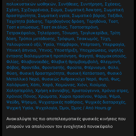
πολυκυστικών ωοθηκών
,
Συνήθειες
,
Συντήρηση
,
Σχέσεις
,
Σχέση
,
Σχιζοφρένεια
,
Σώμα
,
Σωματική Άσκηση
,
Σωματική
δραστηριότητα
,
Σωματική υγεία
,
Σωματικό βάρος
,
Ταξίδια
,
Ταχύτητα βάδισης
,
Τερηδογόνος δράση
,
Τερηδόνα
,
Τεστ
,
Τεστ κοπώσεως
,
Τεστ σκάλας
,
Τεστοστερόνη
,
Τετρακέφαλοι
,
Τηλεόραση
,
Τόνωση
,
Τριγλυκερίδια
,
Τρίτη
δόση
,
Τρόποι μετάδοσης
,
Τρόφιμα
,
Τσακωμός
,
Τύχη
,
Υαλουρονικό οξύ
,
Υγεία
,
Υπέρβαροι
,
Υπέρταση
,
Υπερφαγία
,
Υπνική άπνοια
,
Ύπνος
,
Υποστήριξη
,
Υποχρεώσεις
,
υψηλής
έντασης διαλειμματική προπόνηση
,
Φαγητό
,
Φαρμακοποιός
,
Φιλίες
,
Φλαβονοειδές
,
Φλεβική θρομβοεμβολή
,
Φλεγμονή
,
Φόβος
,
Φροντίδα
,
Φροντιστής
,
Φρούτα
,
Φτέρνισμα
,
Φύλο
,
Φύση
,
Φυσική δραστηριότητα
,
Φυσική Κατάσταση
,
Φυσικό
Μεταλλικό Νερό
,
Φυσικώς Ανθρακούχο Νερό
,
Φυτό
,
Φως
,
Χαλάρωση
,
Χάπι
,
Χαρά
,
Χειμώνας
,
Χιόνι
,
Χιούμορ
,
Χοληστερόλη
,
Χρήση κάνναβης
,
Χριστούγεννα
,
Χρόνιο στρες
,
Χρόνιος Πόνος
,
Χρώματα
,
Χώροι πρασίνου
,
Ψάρια
,
Ψέμα
,
Ψεύδη
,
Ψήσιμο
,
Ψυχιατρικές παθήσεις
,
Ψυχικές διαταραχές
,
Ψυχική Υγεία
,
Ψυχολογία
,
Ώμοι
,
Ώμος
/ Από
Hours.gr
Ανακαλύψτε τις πιο αποτελεσματικές φυσικές κινήσεις που
μπορούν να απαλύνουν τον ενοχλητικό πονοκέφαλο