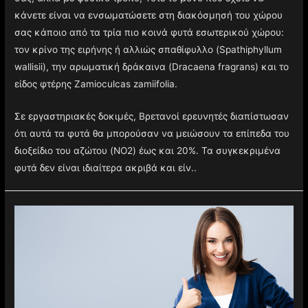
κάνετε είναι να ενσωματώσετε στη διακόσμησή του χώρου
σας κάποιο από τα τρία πιο κοινά φυτά εσωτερικού χώρου:
τον κρίνο της ειρήνης ή αλλιώς σπαθίφυλλο (Spathiphyllum
wallisii), την αρωματική δράκαινα (Dracaena fragrans) και το
είδος φτέρης Zamioculcas zamiifolia.
Σε εργαστηριακές δοκιμές, Βρετανοί ερευνητές διαπίστωσαν
ότι αυτά τα φυτά θα μπορούσαν να μειώσουν τα επίπεδα του
διοξείδιο του αζώτου (NO2) έως και 20%. Τα συγκεκριμένα
φυτά δεν είναι ιδιαίτερα ακριβά και είν..