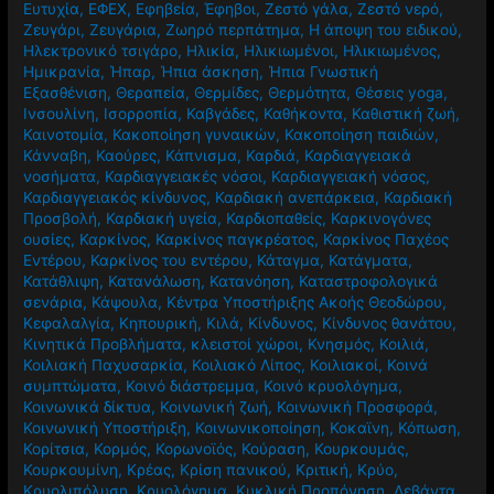
Ευτυχία
,
ΕΦΕΧ
,
Εφηβεία
,
Έφηβοι
,
Ζεστό γάλα
,
Ζεστό νερό
,
Ζευγάρι
,
Ζευγάρια
,
Ζωηρό περπάτημα
,
Η άποψη του ειδικού
,
Ηλεκτρονικό τσιγάρο
,
Ηλικία
,
Ηλικιωμένοι
,
Ηλικιωμένος
,
Ημικρανία
,
Ήπαρ
,
Ήπια άσκηση
,
Ήπια Γνωστική
Εξασθένιση
,
Θεραπεία
,
Θερμίδες
,
Θερμότητα
,
Θέσεις yoga
,
Ινσουλίνη
,
Ισορροπία
,
Καβγάδες
,
Καθήκοντα
,
Καθιστική ζωή
,
Καινοτομία
,
Κακοποίηση γυναικών
,
Κακοποίηση παιδιών
,
Κάνναβη
,
Καούρες
,
Κάπνισμα
,
Καρδιά
,
Καρδιαγγειακά
νοσήματα
,
Καρδιαγγειακές νόσοι
,
Καρδιαγγειακή νόσος
,
Καρδιαγγειακός κίνδυνος
,
Καρδιακή ανεπάρκεια
,
Καρδιακή
Προσβολή
,
Καρδιακή υγεία
,
Καρδιοπαθείς
,
Καρκινογόνες
ουσίες
,
Καρκίνος
,
Καρκίνος παγκρέατος
,
Καρκίνος Παχέος
Εντέρου
,
Καρκίνος του εντέρου
,
Κάταγμα
,
Κατάγματα
,
Κατάθλιψη
,
Κατανάλωση
,
Κατανόηση
,
Καταστροφολογικά
σενάρια
,
Κάψουλα
,
Κέντρα Υποστήριξης Ακοής Θεοδώρου
,
Κεφαλαλγία
,
Κηπουρική
,
Κιλά
,
Κίνδυνος
,
Κίνδυνος θανάτου
,
Κινητικά Προβλήματα
,
κλειστοί χώροι
,
Κνησμός
,
Κοιλιά
,
Κοιλιακή Παχυσαρκία
,
Κοιλιακό Λίπος
,
Κοιλιακοί
,
Κοινά
συμπτώματα
,
Κοινό διάστρεμμα
,
Κοινό κρυολόγημα
,
Κοινωνικά δίκτυα
,
Κοινωνική ζωή
,
Κοινωνική Προσφορά
,
Κοινωνική Υποστήριξη
,
Κοινωνικοποίηση
,
Κοκαϊνη
,
Κόπωση
,
Κορίτσια
,
Κορμός
,
Κορωνοϊός
,
Κούραση
,
Κουρκουμάς
,
Κουρκουμίνη
,
Κρέας
,
Κρίση πανικού
,
Κριτική
,
Κρύο
,
Κρυολιπόλυση
,
Κρυολόγημα
,
Κυκλική Προπόνηση
,
Λεβάντα
,