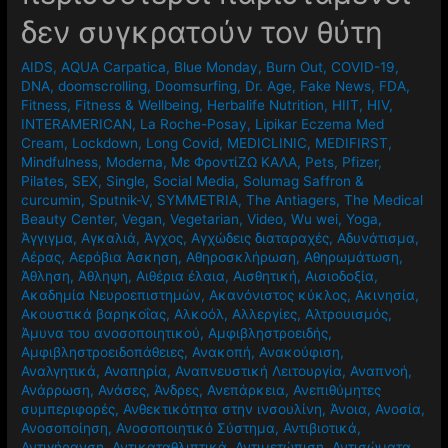
δεν συγκρατούν τον θύτη
AIDS
,
AQUA Carpatica
,
Blue Monday
,
Burn Out
,
COVID-19
,
DNA
,
doomscrolling
,
Doomsurfing
,
Dr. Age
,
Fake News
,
FDA
,
Fitness
,
Fitness & Wellbeing
,
Herbalife Nutrition
,
HIIT
,
HIV
,
INTERAMERICAN
,
La Roche-Posay
,
Lipikar Eczema Med
Cream
,
Lockdown
,
Long Covid
,
MEDICLINIC
,
MEDIFIRST
,
Mindfulness
,
Moderna
,
Mε ΦροντίΖΩ ΚΑΛΑ
,
Pets
,
Pfizer
,
Pilates
,
SEX
,
Single
,
Social Media
,
Solumag Saffron &
curcumin
,
Sputnik-V
,
SYMMETRIA
,
The Antiagers
,
The Medical
Beauty Center
,
Vegan
,
Vegetarian
,
Video
,
Wu wei
,
Yoga
,
Άγγιγμα
,
Αγκαλιά
,
Άγχος
,
Αγχώδεις διαταραχές
,
Αδυνάτισμα
,
Αέρας
,
Αερόβια Άσκηση
,
Αθηροσκλήρωση
,
Αθηρωμάτωση
,
Άθληση
,
Άθληψη
,
Αιθέρια έλαια
,
Αισθητική
,
Αισιοδοξία
,
Ακαδημία Νευροεπιστημών
,
Ακανόνιστος κύκλος
,
Ακινησία
,
Ακουστικά βαρηκοΐας
,
Αλκοόλ
,
Αλλεργίες
,
Αλτρουισμός
,
Άμυνα του ανοσοποιητικού
,
Αμφιβληστροειδής
,
Αμφιβληστροειδοπάθειες
,
Ανακοπή
,
Ανακούφιση
,
Αναλγητικά
,
Αναπηρία
,
Αναπνευστική Λειτουργία
,
Αναπνοή
,
Ανάρρωση
,
Ανάσες
,
Άνδρες
,
Ανεπάρκεια
,
Ανεπιθύμητες
συμπεριφορές
,
Ανθεκτικότητα στην ινσουλίνη
,
Άνοια
,
Ανοσία
,
Ανοσοποίηση
,
Ανοσοποιητικό Σύστημα
,
Αντιβιοτικά
,
Αντιγήρανση
,
Αντικαταθλιπτικά
,
Αντιμετώπιση
,
Αντισώματα
,