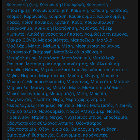
Κοινωνική ζωή
,
Κοινωνική Προσφορά
,
Κοινωνική
Υποστήριξη
,
Κοινωνικοποίηση
,
Κοκαϊνη
,
Κόπωση
,
Κορίτσια
,
Κορμός
,
Κορωνοϊός
,
Κούραση
,
Κουρκουμάς
,
Κουρκουμίνη
,
Κρέας
,
Κρίση πανικού
,
Κριτική
,
Κρύο
,
Κρυολιπόλυση
,
Κρυολόγημα
,
Κυκλική Προπόνηση
,
Λεβάντα
,
Λέιζερ
,
Λίμπιντο
,
Λιπώδης νόσος του ήπατος
,
Λοιμώξεις πνεύμονα
,
Μακρά COVID
,
Μακροβιότητα
,
Μακροζωία
,
Μαλλιά
,
Μαξιλάρι
,
Μάτια
,
Μείωση
,
Μέση
,
Μεσημεριανός ύπνος
,
Μεσογειακή διατροφή
,
Μεταβολικά ισοδύναμα
,
Μεταβολισμός
,
Μετάδοση
,
Μετάδοση ιού
,
Μετάλλαξη
Omicron
,
Μέτρηση οστικής πυκνότητας
,
Μη Αλκοολική
Λιπώδης Νόσος
,
Μη αλκοολική λιπώδης νόσου του ήπατος
,
Μηδέν Νιτρικά
,
Μικρο-στρες
,
Μνήμη
,
Μνήνη
,
Μοναξιά
,
Μουσική
,
Μουσικοθεραπεία
,
Μπανάνες
,
Μπισκότα
,
Μπότοξ
,
Μπρόκολο
,
Μυαλγίες
,
Μυαλό
,
Μύες
,
Μύθοι και αλήθειες
,
Μυϊκή ενδυνάμωση
,
Μυική μάζα
,
Μύτη
,
Μυωπία
,
Νεογέννητα
,
Νεότητα
,
Νερό
,
Νερό χωρίς νιτρικά
,
Νευρολογικές Παθήσεις
,
Νηστεία
,
Νίκος Μεταξωτός
,
Νιτρικά
,
Νιτρικά άλατα
,
Νοσοκομείο
,
Νόσος Αλτσχάιμερ
,
Νόσος
Πάρκινσον
,
Ντροπή
,
Νύχια
,
Νυχτερινός ύπνος
,
Ξηροδερμία
,
Οδοντιατρικός σύλλογος Αττικής
,
Οδοντίατρος
,
Οδοντοστοιχία
,
Όζον
,
οικιακά
,
Οικολογική συνείδηση
,
Οικονομική δυσπραγία
,
Οικονομικοί παράγοντες
,