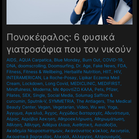
Πονοκέφαλος: 6 φυσικά
γιατροσόφια που τον νικούν
AIDS
,
AQUA Carpatica
,
Blue Monday
,
Burn Out
,
COVID-19
,
DNA
,
doomscrolling
,
Doomsurfing
,
Dr. Age
,
Fake News
,
FDA
,
Fitness
,
Fitness & Wellbeing
,
Herbalife Nutrition
,
HIIT
,
HIV
,
INTERAMERICAN
,
La Roche-Posay
,
Lipikar Eczema Med
Cream
,
Lockdown
,
Long Covid
,
MEDICLINIC
,
MEDIFIRST
,
Mindfulness
,
Moderna
,
Mε ΦροντίΖΩ ΚΑΛΑ
,
Pets
,
Pfizer
,
Pilates
,
SEX
,
Single
,
Social Media
,
Solumag Saffron &
curcumin
,
Sputnik-V
,
SYMMETRIA
,
The Antiagers
,
The Medical
Beauty Center
,
Vegan
,
Vegetarian
,
Video
,
Wu wei
,
Yoga
,
Άγγιγμα
,
Αγκαλιά
,
Άγχος
,
Αγχώδεις διαταραχές
,
Αδυνάτισμα
,
Αέρας
,
Αερόβια Άσκηση
,
Αθηροσκλήρωση
,
Αθηρωμάτωση
,
Άθληση
,
Άθληψη
,
Αιθέρια έλαια
,
Αισθητική
,
Αισιοδοξία
,
Ακαδημία Νευροεπιστημών
,
Ακανόνιστος κύκλος
,
Ακινησία
,
Ακουστικά βαρηκοΐας
,
Αλκοόλ
,
Αλλεργίες
,
Αλτρουισμός
,