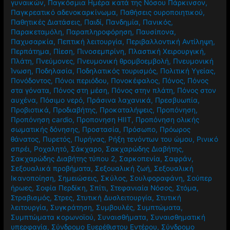
γυναικών
,
Παγκόσμια Ημέρα κατά της Νόσου Πάρκινσον
,
Παγκρεατικό αδενοκαρκίνωμα
,
Παθήσεις ουροποιητικού
,
Παθητικές Διατάσεις
,
Παιδί
,
Πανδημία
,
Πανικός
,
Παρακεταμόλη
,
Παραπληροφόρηση
,
Παυσίπονα
,
Παχυσαρκία
,
Πεπτική λειτουργία
,
Περιβαλλοντική Αντίληψη
,
Περπάτημα
,
Πίεση
,
Πινοσεμπρίνη
,
Πλαστική Χειρουργική
,
Πλάτη
,
Πνεύμονες
,
Πνευμονική θρομβοεμβολή
,
Πνευμονική
Ίνωση
,
Ποδηλασία
,
Ποδηλατικός τουρισμός
,
Πολιτική Υγείας
,
Πονόδοντος
,
Πόνοι περιόδου
,
Πονοκέφαλος
,
Πόνος
,
Πόνος
στα γόνατα
,
Πόνος στη μέση
,
Πόνος στην πλάτη
,
Πόνος στον
αυχένα
,
Πόσιμο νερό
,
Πράσινα λαχανικά
,
Πρεσβυωπία
,
Προβιοτικά
,
Προδιαβήτης
,
Προκαταλήψεις
,
Προπόνηση
,
Προπόνηση cardio
,
Προπονηση HIIT
,
Προπόνηση ολικής
σωματικής δόνησης
,
Προστασία
,
Πρόσωπο
,
Πρόωρος
θάνατος
,
Πυρετός
,
Πυρήνας
,
Ρήξη τενόντων του ώμου
,
Ρινικό
σπρέι
,
Ροχαλητό
,
Σάκχαρο
,
Σακχαρώδης Διαβήτης
,
Σακχαρώδης Διαβήτης τύπου 2
,
Σαρκοπενία
,
Σαφράν
,
Σεξουαλικά προβήματα
,
Σεξουαλική ζωή
,
Σεξουαλική
Ικανοποίηση
,
Σημειώσεις
,
Σκύλος
,
Σουλφοραφάνη
,
Σούπερ
ήρωες
,
Σοφία Περδίκη
,
Σπίτι
,
Στεφανιαία Νόσος
,
Στόμα
,
Στραβισμός
,
Στρες
,
Στυτική Δυσλειτουργία
,
Στυτική
λειτουργία
,
Συγκράτηση
,
Συμβουλές
,
Συμπτώματα
,
Συμπτώματα κορωνοϊού
,
Συναισθήματα
,
Συναισθηματική
υπερφαγία
,
Σύνδρομο Ευερέθιστου Εντέρου
,
Σύνδρομο