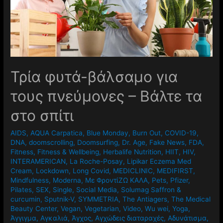
Τρία φυτά-βάλσαμο για
τους πνεύμονες – Βάλτε τα
στο σπίτι
AIDS
,
AQUA Carpatica
,
Blue Monday
,
Burn Out
,
COVID-19
,
DNA
,
doomscrolling
,
Doomsurfing
,
Dr. Age
,
Fake News
,
FDA
,
Fitness
,
Fitness & Wellbeing
,
Herbalife Nutrition
,
HIIT
,
HIV
,
INTERAMERICAN
,
La Roche-Posay
,
Lipikar Eczema Med
Cream
,
Lockdown
,
Long Covid
,
MEDICLINIC
,
MEDIFIRST
,
Mindfulness
,
Moderna
,
Mε ΦροντίΖΩ ΚΑΛΑ
,
Pets
,
Pfizer
,
Pilates
,
SEX
,
Single
,
Social Media
,
Solumag Saffron &
curcumin
,
Sputnik-V
,
SYMMETRIA
,
The Antiagers
,
The Medical
Beauty Center
,
Vegan
,
Vegetarian
,
Video
,
Wu wei
,
Yoga
,
Άγγιγμα
,
Αγκαλιά
,
Άγχος
,
Αγχώδεις διαταραχές
,
Αδυνάτισμα
,