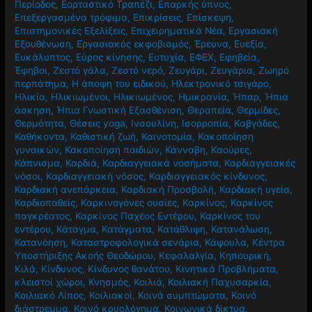
Περίοδος
,
Εορταστικό Τραπέζι
,
Επαρκής ύπνος
,
Επεξεργασμένα τρόφιμα
,
Επικρίσεις
,
Επίσκεψη
,
Επιστημονικές Εξελίξεις
,
Επιχειρηματικά Νέα
,
Εργασιακή
Εξουθένωση
,
Εργασιακός εκφοβισμός
,
Έρευνα
,
Ευεξία
,
Ευκάλυπτος
,
Εύρος κίνησης
,
Ευτυχία
,
ΕΦΕΧ
,
Εφηβεία
,
Έφηβοι
,
Ζεστό γάλα
,
Ζεστό νερό
,
Ζευγάρι
,
Ζευγάρια
,
Ζωηρό
περπάτημα
,
Η άποψη του ειδικού
,
Ηλεκτρονικό τσιγάρο
,
Ηλικία
,
Ηλικιωμένοι
,
Ηλικιωμένος
,
Ημικρανία
,
Ήπαρ
,
Ήπια
άσκηση
,
Ήπια Γνωστική Εξασθένιση
,
Θεραπεία
,
Θερμίδες
,
Θερμότητα
,
Θέσεις yoga
,
Ινσουλίνη
,
Ισορροπία
,
Καβγάδες
,
Καθήκοντα
,
Καθιστική ζωή
,
Καινοτομία
,
Κακοποίηση
γυναικών
,
Κακοποίηση παιδιών
,
Κάνναβη
,
Καούρες
,
Κάπνισμα
,
Καρδιά
,
Καρδιαγγειακά νοσήματα
,
Καρδιαγγειακές
νόσοι
,
Καρδιαγγειακή νόσος
,
Καρδιαγγειακός κίνδυνος
,
Καρδιακή ανεπάρκεια
,
Καρδιακή Προσβολή
,
Καρδιακή υγεία
,
Καρδιοπαθείς
,
Καρκινογόνες ουσίες
,
Καρκίνος
,
Καρκίνος
παγκρέατος
,
Καρκίνος Παχέος Εντέρου
,
Καρκίνος του
εντέρου
,
Κάταγμα
,
Κατάγματα
,
Κατάθλιψη
,
Κατανάλωση
,
Κατανόηση
,
Καταστροφολογικά σενάρια
,
Κάψουλα
,
Κέντρα
Υποστήριξης Ακοής Θεοδώρου
,
Κεφαλαλγία
,
Κηπουρική
,
Κιλά
,
Κίνδυνος
,
Κίνδυνος θανάτου
,
Κινητικά Προβλήματα
,
κλειστοί χώροι
,
Κνησμός
,
Κοιλιά
,
Κοιλιακή Παχυσαρκία
,
Κοιλιακό Λίπος
,
Κοιλιακοί
,
Κοινά συμπτώματα
,
Κοινό
διάστρεμμα
,
Κοινό κρυολόγημα
,
Κοινωνικά δίκτυα
,