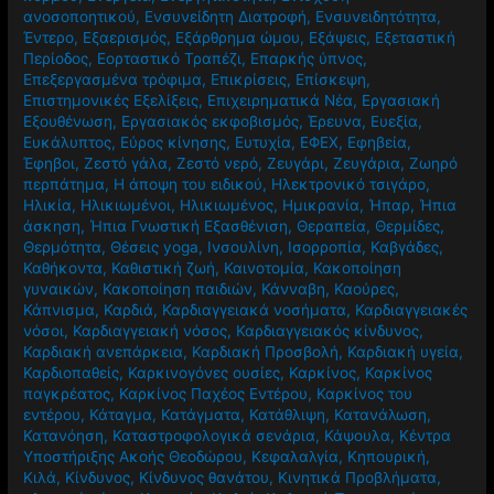
ανοσοποητικού
,
Ενσυνείδητη Διατροφή
,
Ενσυνειδητότητα
,
Έντερο
,
Εξαερισμός
,
Εξάρθρημα ώμου
,
Εξάψεις
,
Εξεταστική
Περίοδος
,
Εορταστικό Τραπέζι
,
Επαρκής ύπνος
,
Επεξεργασμένα τρόφιμα
,
Επικρίσεις
,
Επίσκεψη
,
Επιστημονικές Εξελίξεις
,
Επιχειρηματικά Νέα
,
Εργασιακή
Εξουθένωση
,
Εργασιακός εκφοβισμός
,
Έρευνα
,
Ευεξία
,
Ευκάλυπτος
,
Εύρος κίνησης
,
Ευτυχία
,
ΕΦΕΧ
,
Εφηβεία
,
Έφηβοι
,
Ζεστό γάλα
,
Ζεστό νερό
,
Ζευγάρι
,
Ζευγάρια
,
Ζωηρό
περπάτημα
,
Η άποψη του ειδικού
,
Ηλεκτρονικό τσιγάρο
,
Ηλικία
,
Ηλικιωμένοι
,
Ηλικιωμένος
,
Ημικρανία
,
Ήπαρ
,
Ήπια
άσκηση
,
Ήπια Γνωστική Εξασθένιση
,
Θεραπεία
,
Θερμίδες
,
Θερμότητα
,
Θέσεις yoga
,
Ινσουλίνη
,
Ισορροπία
,
Καβγάδες
,
Καθήκοντα
,
Καθιστική ζωή
,
Καινοτομία
,
Κακοποίηση
γυναικών
,
Κακοποίηση παιδιών
,
Κάνναβη
,
Καούρες
,
Κάπνισμα
,
Καρδιά
,
Καρδιαγγειακά νοσήματα
,
Καρδιαγγειακές
νόσοι
,
Καρδιαγγειακή νόσος
,
Καρδιαγγειακός κίνδυνος
,
Καρδιακή ανεπάρκεια
,
Καρδιακή Προσβολή
,
Καρδιακή υγεία
,
Καρδιοπαθείς
,
Καρκινογόνες ουσίες
,
Καρκίνος
,
Καρκίνος
παγκρέατος
,
Καρκίνος Παχέος Εντέρου
,
Καρκίνος του
εντέρου
,
Κάταγμα
,
Κατάγματα
,
Κατάθλιψη
,
Κατανάλωση
,
Κατανόηση
,
Καταστροφολογικά σενάρια
,
Κάψουλα
,
Κέντρα
Υποστήριξης Ακοής Θεοδώρου
,
Κεφαλαλγία
,
Κηπουρική
,
Κιλά
,
Κίνδυνος
,
Κίνδυνος θανάτου
,
Κινητικά Προβλήματα
,