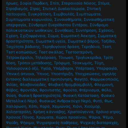
ήρωες
,
Σοφία Περδίκη
,
Σπίτι
,
Στεφανιαία Νόσος
,
Στόμα
,
Στραβισμός
,
Στρες
,
Στυτική Δυσλειτουργία
,
Στυτική
λειτουργία
,
Συγκράτηση
,
Συμβουλές
,
Συμπτώματα
,
Συμπτώματα κορωνοϊού
,
Συναισθήματα
,
Συναισθηματική
υπερφαγία
,
Σύνδρομο Ευερέθιστου Εντέρου
,
Σύνδρομο
πολυκυστικών ωοθηκών
,
Συνήθειες
,
Συντήρηση
,
Σχέσεις
,
Σχέση
,
Σχιζοφρένεια
,
Σώμα
,
Σωματική Άσκηση
,
Σωματική
δραστηριότητα
,
Σωματική υγεία
,
Σωματικό βάρος
,
Ταξίδια
,
Ταχύτητα βάδισης
,
Τερηδογόνος δράση
,
Τερηδόνα
,
Τεστ
,
Τεστ κοπώσεως
,
Τεστ σκάλας
,
Τεστοστερόνη
,
Τετρακέφαλοι
,
Τηλεόραση
,
Τόνωση
,
Τριγλυκερίδια
,
Τρίτη
δόση
,
Τρόποι μετάδοσης
,
Τρόφιμα
,
Τσακωμός
,
Τύχη
,
Υαλουρονικό οξύ
,
Υγεία
,
Υπέρβαροι
,
Υπέρταση
,
Υπερφαγία
,
Υπνική άπνοια
,
Ύπνος
,
Υποστήριξη
,
Υποχρεώσεις
,
υψηλής
έντασης διαλειμματική προπόνηση
,
Φαγητό
,
Φαρμακοποιός
,
Φιλίες
,
Φλαβονοειδές
,
Φλεβική θρομβοεμβολή
,
Φλεγμονή
,
Φόβος
,
Φροντίδα
,
Φροντιστής
,
Φρούτα
,
Φτέρνισμα
,
Φύλο
,
Φύση
,
Φυσική δραστηριότητα
,
Φυσική Κατάσταση
,
Φυσικό
Μεταλλικό Νερό
,
Φυσικώς Ανθρακούχο Νερό
,
Φυτό
,
Φως
,
Χαλάρωση
,
Χάπι
,
Χαρά
,
Χειμώνας
,
Χιόνι
,
Χιούμορ
,
Χοληστερόλη
,
Χρήση κάνναβης
,
Χριστούγεννα
,
Χρόνιο στρες
,
Χρόνιος Πόνος
,
Χρώματα
,
Χώροι πρασίνου
,
Ψάρια
,
Ψέμα
,
Ψεύδη
,
Ψήσιμο
,
Ψυχιατρικές παθήσεις
,
Ψυχικές διαταραχές
,
Ψυχική Υγεία
,
Ψυχολογία
,
Ώμοι
,
Ώμος
/ Από
Hours.gr