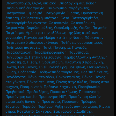
Οδοντοστοιχία
,
Όζον
,
οικιακά
,
Οικολογική συνείδηση
,
Οικονομική δυσπραγία
,
Οικονομικοί παράγοντες
,
Οιστρογόνα
,
Ομορφιά
,
Ονυχοφαγία
,
Όραση
,
Ορθοστατική
άσκηση
,
Ορθοστατική υπόταση
,
Οστά
,
Οστεοαρθρίτιδα
,
Οστεοαρθρίτιδα γόνατος
,
Οστεοπενία
,
Οστεοπόρωση
,
Οσφυαλγία
,
Ουρολοιμώξεις
,
Ουρολοίμωξη
,
Οφέλη
,
Παγετός
,
Παγκόσμια Ημέρα για την εξάλειψη της βίας κατά των
γυναικών
,
Παγκόσμια Ημέρα κατά της Νόσου Πάρκινσον
,
Παγκρεατικό αδενοκαρκίνωμα
,
Παθήσεις ουροποιητικού
,
Παθητικές Διατάσεις
,
Παιδί
,
Πανδημία
,
Πανικός
,
Παρακεταμόλη
,
Παραπληροφόρηση
,
Παυσίπονα
,
Παχυσαρκία
,
Πεπτική λειτουργία
,
Περιβαλλοντική Αντίληψη
,
Περπάτημα
,
Πίεση
,
Πινοσεμπρίνη
,
Πλαστική Χειρουργική
,
Πλάτη
,
Πνεύμονες
,
Πνευμονική θρομβοεμβολή
,
Πνευμονική
Ίνωση
,
Ποδηλασία
,
Ποδηλατικός τουρισμός
,
Πολιτική Υγείας
,
Πονόδοντος
,
Πόνοι περιόδου
,
Πονοκέφαλος
,
Πόνος
,
Πόνος
στα γόνατα
,
Πόνος στη μέση
,
Πόνος στην πλάτη
,
Πόνος στον
αυχένα
,
Πόσιμο νερό
,
Πράσινα λαχανικά
,
Πρεσβυωπία
,
Προβιοτικά
,
Προδιαβήτης
,
Προκαταλήψεις
,
Προπόνηση
,
Προπόνηση cardio
,
Προπονηση HIIT
,
Προπόνηση ολικής
σωματικής δόνησης
,
Προστασία
,
Πρόσωπο
,
Πρόωρος
θάνατος
,
Πυρετός
,
Πυρήνας
,
Ρήξη τενόντων του ώμου
,
Ρινικό
σπρέι
,
Ροχαλητό
,
Σάκχαρο
,
Σακχαρώδης Διαβήτης
,