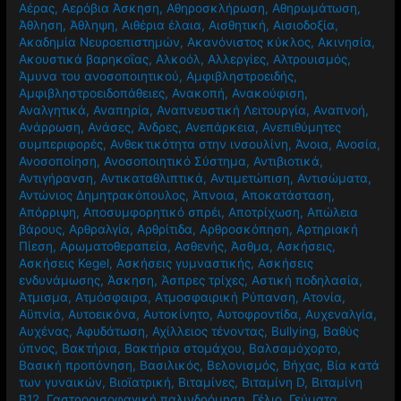
Αέρας
,
Αερόβια Άσκηση
,
Αθηροσκλήρωση
,
Αθηρωμάτωση
,
Άθληση
,
Άθληψη
,
Αιθέρια έλαια
,
Αισθητική
,
Αισιοδοξία
,
Ακαδημία Νευροεπιστημών
,
Ακανόνιστος κύκλος
,
Ακινησία
,
Ακουστικά βαρηκοΐας
,
Αλκοόλ
,
Αλλεργίες
,
Αλτρουισμός
,
Άμυνα του ανοσοποιητικού
,
Αμφιβληστροειδής
,
Αμφιβληστροειδοπάθειες
,
Ανακοπή
,
Ανακούφιση
,
Αναλγητικά
,
Αναπηρία
,
Αναπνευστική Λειτουργία
,
Αναπνοή
,
Ανάρρωση
,
Ανάσες
,
Άνδρες
,
Ανεπάρκεια
,
Ανεπιθύμητες
συμπεριφορές
,
Ανθεκτικότητα στην ινσουλίνη
,
Άνοια
,
Ανοσία
,
Ανοσοποίηση
,
Ανοσοποιητικό Σύστημα
,
Αντιβιοτικά
,
Αντιγήρανση
,
Αντικαταθλιπτικά
,
Αντιμετώπιση
,
Αντισώματα
,
Αντώνιος Δημητρακόπουλος
,
Άπνοια
,
Αποκατάσταση
,
Απόρριψη
,
Αποσυμφορητικό σπρέι
,
Αποτρίχωση
,
Απώλεια
βάρους
,
Αρθραλγία
,
Αρθρίτιδα
,
Αρθροσκόπηση
,
Αρτηριακή
Πίεση
,
Αρωματοθεραπεία
,
Ασθενής
,
Άσθμα
,
Ασκήσεις
,
Ασκήσεις Kegel
,
Ασκήσεις γυμναστικής
,
Ασκήσεις
ενδυνάμωσης
,
Άσκηση
,
Άσπρες τρίχες
,
Αστική ποδηλασία
,
Άτμισμα
,
Ατμόσφαιρα
,
Ατμοσφαιρική Ρύπανση
,
Ατονία
,
Αϋπνία
,
Αυτοεικόνα
,
Αυτοκίνητο
,
Αυτοφροντίδα
,
Αυχεναλγία
,
Αυχένας
,
Αφυδάτωση
,
Αχίλλειος τένοντας
,
Βullying
,
Βαθύς
ύπνος
,
Βακτήρια
,
Βακτήρια στομάχου
,
Βαλσαμόχορτο
,
Βασική προπόνηση
,
Βασιλικός
,
Βελονισμός
,
Βήχας
,
Βία κατά
των γυναικών
,
Βιοϊατρική
,
Βιταμίνες
,
Βιταμίνη D
,
Βιταμίνη
Β12
,
Γαστροοισοφαγική παλινδρόμηση
,
Γέλιο
,
Γεύματα
,