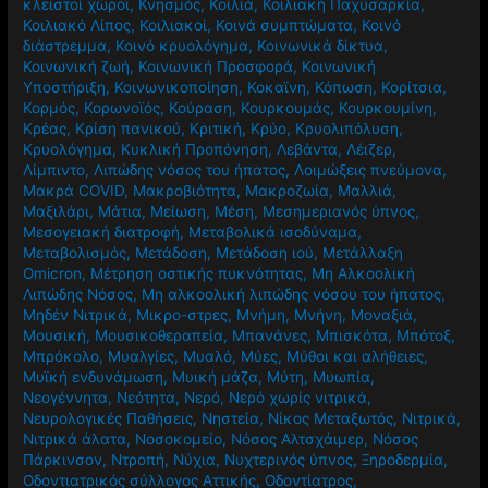
κλειστοί χώροι
,
Κνησμός
,
Κοιλιά
,
Κοιλιακή Παχυσαρκία
,
Κοιλιακό Λίπος
,
Κοιλιακοί
,
Κοινά συμπτώματα
,
Κοινό
διάστρεμμα
,
Κοινό κρυολόγημα
,
Κοινωνικά δίκτυα
,
Κοινωνική ζωή
,
Κοινωνική Προσφορά
,
Κοινωνική
Υποστήριξη
,
Κοινωνικοποίηση
,
Κοκαϊνη
,
Κόπωση
,
Κορίτσια
,
Κορμός
,
Κορωνοϊός
,
Κούραση
,
Κουρκουμάς
,
Κουρκουμίνη
,
Κρέας
,
Κρίση πανικού
,
Κριτική
,
Κρύο
,
Κρυολιπόλυση
,
Κρυολόγημα
,
Κυκλική Προπόνηση
,
Λεβάντα
,
Λέιζερ
,
Λίμπιντο
,
Λιπώδης νόσος του ήπατος
,
Λοιμώξεις πνεύμονα
,
Μακρά COVID
,
Μακροβιότητα
,
Μακροζωία
,
Μαλλιά
,
Μαξιλάρι
,
Μάτια
,
Μείωση
,
Μέση
,
Μεσημεριανός ύπνος
,
Μεσογειακή διατροφή
,
Μεταβολικά ισοδύναμα
,
Μεταβολισμός
,
Μετάδοση
,
Μετάδοση ιού
,
Μετάλλαξη
Omicron
,
Μέτρηση οστικής πυκνότητας
,
Μη Αλκοολική
Λιπώδης Νόσος
,
Μη αλκοολική λιπώδης νόσου του ήπατος
,
Μηδέν Νιτρικά
,
Μικρο-στρες
,
Μνήμη
,
Μνήνη
,
Μοναξιά
,
Μουσική
,
Μουσικοθεραπεία
,
Μπανάνες
,
Μπισκότα
,
Μπότοξ
,
Μπρόκολο
,
Μυαλγίες
,
Μυαλό
,
Μύες
,
Μύθοι και αλήθειες
,
Μυϊκή ενδυνάμωση
,
Μυική μάζα
,
Μύτη
,
Μυωπία
,
Νεογέννητα
,
Νεότητα
,
Νερό
,
Νερό χωρίς νιτρικά
,
Νευρολογικές Παθήσεις
,
Νηστεία
,
Νίκος Μεταξωτός
,
Νιτρικά
,
Νιτρικά άλατα
,
Νοσοκομείο
,
Νόσος Αλτσχάιμερ
,
Νόσος
Πάρκινσον
,
Ντροπή
,
Νύχια
,
Νυχτερινός ύπνος
,
Ξηροδερμία
,
Οδοντιατρικός σύλλογος Αττικής
,
Οδοντίατρος
,