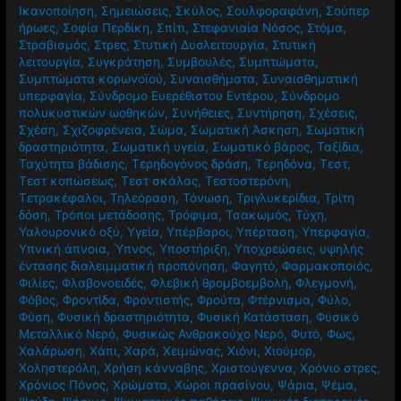
Σακχαρώδης Διαβήτης τύπου 2
,
Σαρκοπενία
,
Σαφράν
,
Σεξουαλικά προβήματα
,
Σεξουαλική ζωή
,
Σεξουαλική
Ικανοποίηση
,
Σημειώσεις
,
Σκύλος
,
Σουλφοραφάνη
,
Σούπερ
ήρωες
,
Σοφία Περδίκη
,
Σπίτι
,
Στεφανιαία Νόσος
,
Στόμα
,
Στραβισμός
,
Στρες
,
Στυτική Δυσλειτουργία
,
Στυτική
λειτουργία
,
Συγκράτηση
,
Συμβουλές
,
Συμπτώματα
,
Συμπτώματα κορωνοϊού
,
Συναισθήματα
,
Συναισθηματική
υπερφαγία
,
Σύνδρομο Ευερέθιστου Εντέρου
,
Σύνδρομο
πολυκυστικών ωοθηκών
,
Συνήθειες
,
Συντήρηση
,
Σχέσεις
,
Σχέση
,
Σχιζοφρένεια
,
Σώμα
,
Σωματική Άσκηση
,
Σωματική
δραστηριότητα
,
Σωματική υγεία
,
Σωματικό βάρος
,
Ταξίδια
,
Ταχύτητα βάδισης
,
Τερηδογόνος δράση
,
Τερηδόνα
,
Τεστ
,
Τεστ κοπώσεως
,
Τεστ σκάλας
,
Τεστοστερόνη
,
Τετρακέφαλοι
,
Τηλεόραση
,
Τόνωση
,
Τριγλυκερίδια
,
Τρίτη
δόση
,
Τρόποι μετάδοσης
,
Τρόφιμα
,
Τσακωμός
,
Τύχη
,
Υαλουρονικό οξύ
,
Υγεία
,
Υπέρβαροι
,
Υπέρταση
,
Υπερφαγία
,
Υπνική άπνοια
,
Ύπνος
,
Υποστήριξη
,
Υποχρεώσεις
,
υψηλής
έντασης διαλειμματική προπόνηση
,
Φαγητό
,
Φαρμακοποιός
,
Φιλίες
,
Φλαβονοειδές
,
Φλεβική θρομβοεμβολή
,
Φλεγμονή
,
Φόβος
,
Φροντίδα
,
Φροντιστής
,
Φρούτα
,
Φτέρνισμα
,
Φύλο
,
Φύση
,
Φυσική δραστηριότητα
,
Φυσική Κατάσταση
,
Φυσικό
Μεταλλικό Νερό
,
Φυσικώς Ανθρακούχο Νερό
,
Φυτό
,
Φως
,
Χαλάρωση
,
Χάπι
,
Χαρά
,
Χειμώνας
,
Χιόνι
,
Χιούμορ
,
Χοληστερόλη
,
Χρήση κάνναβης
,
Χριστούγεννα
,
Χρόνιο στρες
,