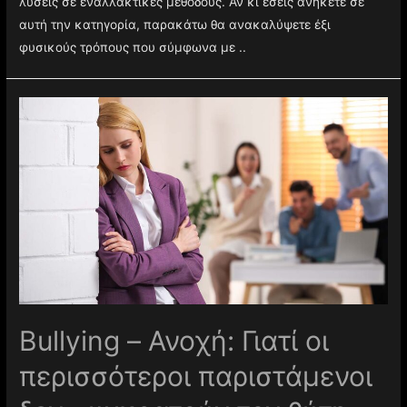
για τους πονοκεφάλους, πολλοί προτιμούν να βρίσκουν
λύσεις σε εναλλακτικές μεθόδους. Αν κι εσείς ανήκετε σε
αυτή την κατηγορία, παρακάτω θα ανακαλύψετε έξι
φυσικούς τρόπους που σύμφωνα με ..
Βullying – Ανοχή: Γιατί οι
περισσότεροι παριστάμενοι