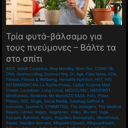
Τρία φυτά-βάλσαμο για
τους πνεύμονες – Βάλτε τα
στο σπίτι
AIDS
,
AQUA Carpatica
,
Blue Monday
,
Burn Out
,
COVID-19
,
DNA
,
doomscrolling
,
Doomsurfing
,
Dr. Age
,
Fake News
,
FDA
,
Fitness
,
Fitness & Wellbeing
,
Herbalife Nutrition
,
HIIT
,
HIV
,
INTERAMERICAN
,
La Roche-Posay
,
Lipikar Eczema Med
Cream
,
Lockdown
,
Long Covid
,
MEDICLINIC
,
MEDIFIRST
,
Mindfulness
,
Moderna
,
Mε ΦροντίΖΩ ΚΑΛΑ
,
Pets
,
Pfizer
,
Pilates
,
SEX
,
Single
,
Social Media
,
Solumag Saffron &
curcumin
,
Sputnik-V
,
SYMMETRIA
,
The Antiagers
,
The Medical
Beauty Center
,
Vegan
,
Vegetarian
,
Video
,
Wu wei
,
Yoga
,
Άγγιγμα
,
Αγκαλιά
,
Άγχος
,
Αγχώδεις διαταραχές
,
Αδυνάτισμα
,