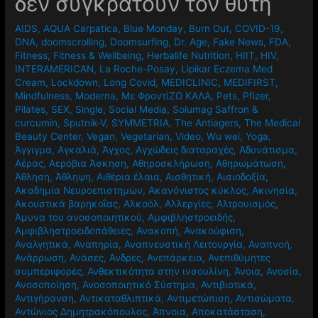
δεν συγκρατούν τον θύτη
AIDS
,
AQUA Carpatica
,
Blue Monday
,
Burn Out
,
COVID-19
,
DNA
,
doomscrolling
,
Doomsurfing
,
Dr. Age
,
Fake News
,
FDA
,
Fitness
,
Fitness & Wellbeing
,
Herbalife Nutrition
,
HIIT
,
HIV
,
INTERAMERICAN
,
La Roche-Posay
,
Lipikar Eczema Med
Cream
,
Lockdown
,
Long Covid
,
MEDICLINIC
,
MEDIFIRST
,
Mindfulness
,
Moderna
,
Mε ΦροντίΖΩ ΚΑΛΑ
,
Pets
,
Pfizer
,
Pilates
,
SEX
,
Single
,
Social Media
,
Solumag Saffron &
curcumin
,
Sputnik-V
,
SYMMETRIA
,
The Antiagers
,
The Medical
Beauty Center
,
Vegan
,
Vegetarian
,
Video
,
Wu wei
,
Yoga
,
Άγγιγμα
,
Αγκαλιά
,
Άγχος
,
Αγχώδεις διαταραχές
,
Αδυνάτισμα
,
Αέρας
,
Αερόβια Άσκηση
,
Αθηροσκλήρωση
,
Αθηρωμάτωση
,
Άθληση
,
Άθληψη
,
Αιθέρια έλαια
,
Αισθητική
,
Αισιοδοξία
,
Ακαδημία Νευροεπιστημών
,
Ακανόνιστος κύκλος
,
Ακινησία
,
Ακουστικά βαρηκοΐας
,
Αλκοόλ
,
Αλλεργίες
,
Αλτρουισμός
,
Άμυνα του ανοσοποιητικού
,
Αμφιβληστροειδής
,
Αμφιβληστροειδοπάθειες
,
Ανακοπή
,
Ανακούφιση
,
Αναλγητικά
,
Αναπηρία
,
Αναπνευστική Λειτουργία
,
Αναπνοή
,
Ανάρρωση
,
Ανάσες
,
Άνδρες
,
Ανεπάρκεια
,
Ανεπιθύμητες
συμπεριφορές
,
Ανθεκτικότητα στην ινσουλίνη
,
Άνοια
,
Ανοσία
,
Ανοσοποίηση
,
Ανοσοποιητικό Σύστημα
,
Αντιβιοτικά
,
Αντιγήρανση
,
Αντικαταθλιπτικά
,
Αντιμετώπιση
,
Αντισώματα
,