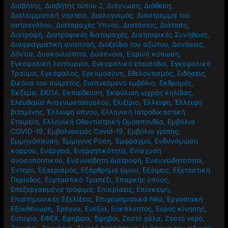
Γυναίκες
,
Δαμάσκηνα
,
Δείκτης Μάζας Σώματος
,
Δέρμα
,
Διαβήτης
,
Διαβήτης τύπου 2
,
Διάγνωση
,
Διάθεση
,
Διαλειμματική νηστεία
,
Διαλογισμός
,
Διάστρεμμα του
αστραγάλου
,
Διαταραχές Ύπνου
,
Διατάσεις
,
Διάταση
,
Διατροφή
,
Διατροφικές διαταραχές
,
Διατροφικές Συνήθειες
,
Διαφραγματική αναπνοή
,
Διοξείδιο του αζώτου
,
Δονήσεις
,
Δόντια
,
Δυσκοιλιότητα
,
Δύσπνοια
,
Εαρινή κόπωση
,
Εγκεφαλική λειτουργία
,
Εγκεφαλικό επεισόδιο
,
Εγκεφαλικό
Τραύμα
,
Εγκέφαλος
,
Εγκυμοσύνη
,
Εθελοντισμός
,
Ειδήσεις
,
Εικόνα του σώματος
,
Εισπνεόμενο εμβόλιο
,
Εκδρομές
,
Έκζεμα
,
ΕΚΠΑ
,
Εκπαίδευση
,
Εκφύλιση ωχράς κηλίδας
,
Ελευθερία Αναγνωστοπούλου
,
Ελιξίριο
,
Έλλειψη
,
Έλλειψη
βιταμίνης
,
Έλλειψη ύπνου
,
Ελληνική Ιατροδικαστική
Εταιρεία
,
Ελληνική Οδοντιατρική Ομοσπονδία
,
Εμβόλια
COVID-19
,
Εμβολιασμός Covid-19
,
Εμβόλιο γρίπης
,
Εμμηνόπαυση
,
Έμμηνος Ρύση
,
Έμφραγμα
,
Ενδυνάμωση
κορμού
,
Ενέργεια
,
Ενεργητικότητα
,
Ενίσχυση
ανοσοποητικού
,
Ενσυνείδητη Διατροφή
,
Ενσυνειδητότητα
,
Έντερο
,
Εξαερισμός
,
Εξάρθρημα ώμου
,
Εξάψεις
,
Εξεταστική
Περίοδος
,
Εορταστικό Τραπέζι
,
Επαρκής ύπνος
,
Επεξεργασμένα τρόφιμα
,
Επικρίσεις
,
Επίσκεψη
,
Επιστημονικές Εξελίξεις
,
Επιχειρηματικά Νέα
,
Εργασιακή
Εξουθένωση
,
Έρευνα
,
Ευεξία
,
Ευκάλυπτος
,
Εύρος κίνησης
,