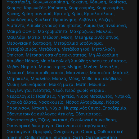
Κοινωνική ζωή
,
Κοινωνική Προσφορά
,
Κοινωνική
Υποστήριξη
,
Κοινωνικοποίηση
,
Κοκαϊνη
,
Κόπωση
,
Κορίτσια
,
Κορμός
,
Κορωνοϊός
,
Κούραση
,
Κουρκουμάς
,
Κουρκουμίνη
,
Κρέας
,
Κρίση πανικού
,
Κριτική
,
Κρύο
,
Κρυολιπόλυση
,
Κρυολόγημα
,
Κυκλική Προπόνηση
,
Λεβάντα
,
Λέιζερ
,
Λίμπιντο
,
Λιπώδης νόσος του ήπατος
,
Λοιμώξεις πνεύμονα
,
Μακρά COVID
,
Μακροβιότητα
,
Μακροζωία
,
Μαλλιά
,
Μαξιλάρι
,
Μάτια
,
Μείωση
,
Μέση
,
Μεσημεριανός ύπνος
,
Μεσογειακή διατροφή
,
Μεταβολικά ισοδύναμα
,
Μεταβολισμός
,
Μετάδοση
,
Μετάδοση ιού
,
Μετάλλαξη
Omicron
,
Μέτρηση οστικής πυκνότητας
,
Μη Αλκοολική
Λιπώδης Νόσος
,
Μη αλκοολική λιπώδης νόσου του ήπατος
,
Μηδέν Νιτρικά
,
Μικρο-στρες
,
Μνήμη
,
Μνήνη
,
Μοναξιά
,
Μουσική
,
Μουσικοθεραπεία
,
Μπανάνες
,
Μπισκότα
,
Μπότοξ
,
Μπρόκολο
,
Μυαλγίες
,
Μυαλό
,
Μύες
,
Μύθοι και αλήθειες
,
Μυϊκή ενδυνάμωση
,
Μυική μάζα
,
Μύτη
,
Μυωπία
,
Νεογέννητα
,
Νεότητα
,
Νερό
,
Νερό χωρίς νιτρικά
,
Νευρολογικές Παθήσεις
,
Νηστεία
,
Νίκος Μεταξωτός
,
Νιτρικά
,
Νιτρικά άλατα
,
Νοσοκομείο
,
Νόσος Αλτσχάιμερ
,
Νόσος
Πάρκινσον
,
Ντροπή
,
Νύχια
,
Νυχτερινός ύπνος
,
Ξηροδερμία
,
Οδοντιατρικός σύλλογος Αττικής
,
Οδοντίατρος
,
Οδοντοστοιχία
,
Όζον
,
οικιακά
,
Οικολογική συνείδηση
,
Οικονομική δυσπραγία
,
Οικονομικοί παράγοντες
,