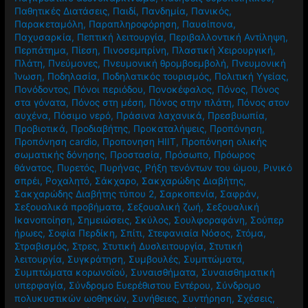
γυναικών
,
Παγκόσμια Ημέρα κατά της Νόσου Πάρκινσον
,
Παγκρεατικό αδενοκαρκίνωμα
,
Παθήσεις ουροποιητικού
,
Παθητικές Διατάσεις
,
Παιδί
,
Πανδημία
,
Πανικός
,
Παρακεταμόλη
,
Παραπληροφόρηση
,
Παυσίπονα
,
Παχυσαρκία
,
Πεπτική λειτουργία
,
Περιβαλλοντική Αντίληψη
,
Περπάτημα
,
Πίεση
,
Πινοσεμπρίνη
,
Πλαστική Χειρουργική
,
Πλάτη
,
Πνεύμονες
,
Πνευμονική θρομβοεμβολή
,
Πνευμονική
Ίνωση
,
Ποδηλασία
,
Ποδηλατικός τουρισμός
,
Πολιτική Υγείας
,
Πονόδοντος
,
Πόνοι περιόδου
,
Πονοκέφαλος
,
Πόνος
,
Πόνος
στα γόνατα
,
Πόνος στη μέση
,
Πόνος στην πλάτη
,
Πόνος στον
αυχένα
,
Πόσιμο νερό
,
Πράσινα λαχανικά
,
Πρεσβυωπία
,
Προβιοτικά
,
Προδιαβήτης
,
Προκαταλήψεις
,
Προπόνηση
,
Προπόνηση cardio
,
Προπονηση HIIT
,
Προπόνηση ολικής
σωματικής δόνησης
,
Προστασία
,
Πρόσωπο
,
Πρόωρος
θάνατος
,
Πυρετός
,
Πυρήνας
,
Ρήξη τενόντων του ώμου
,
Ρινικό
σπρέι
,
Ροχαλητό
,
Σάκχαρο
,
Σακχαρώδης Διαβήτης
,
Σακχαρώδης Διαβήτης τύπου 2
,
Σαρκοπενία
,
Σαφράν
,
Σεξουαλικά προβήματα
,
Σεξουαλική ζωή
,
Σεξουαλική
Ικανοποίηση
,
Σημειώσεις
,
Σκύλος
,
Σουλφοραφάνη
,
Σούπερ
ήρωες
,
Σοφία Περδίκη
,
Σπίτι
,
Στεφανιαία Νόσος
,
Στόμα
,
Στραβισμός
,
Στρες
,
Στυτική Δυσλειτουργία
,
Στυτική
λειτουργία
,
Συγκράτηση
,
Συμβουλές
,
Συμπτώματα
,
Συμπτώματα κορωνοϊού
,
Συναισθήματα
,
Συναισθηματική
υπερφαγία
,
Σύνδρομο Ευερέθιστου Εντέρου
,
Σύνδρομο