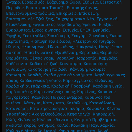
ανοσοποητικού
,
Ενσυνείδητη Διατροφή
,
Ενσυνειδητότητα
,
Έντερο
,
Εξαερισμός
,
Εξάρθρημα ώμου
,
Εξάψεις
,
Εξεταστική
Περίοδος
,
Εορταστικό Τραπέζι
,
Επαρκής ύπνος
,
Επεξεργασμένα τρόφιμα
,
Επικρίσεις
,
Επίσκεψη
,
Επιστημονικές Εξελίξεις
,
Επιχειρηματικά Νέα
,
Εργασιακή
Εξουθένωση
,
Εργασιακός εκφοβισμός
,
Έρευνα
,
Ευεξία
,
Ευκάλυπτος
,
Εύρος κίνησης
,
Ευτυχία
,
ΕΦΕΧ
,
Εφηβεία
,
Έφηβοι
,
Ζεστό γάλα
,
Ζεστό νερό
,
Ζευγάρι
,
Ζευγάρια
,
Ζωηρό
περπάτημα
,
Η άποψη του ειδικού
,
Ηλεκτρονικό τσιγάρο
,
Ηλικία
,
Ηλικιωμένοι
,
Ηλικιωμένος
,
Ημικρανία
,
Ήπαρ
,
Ήπια
άσκηση
,
Ήπια Γνωστική Εξασθένιση
,
Θεραπεία
,
Θερμίδες
,
Θερμότητα
,
Θέσεις yoga
,
Ινσουλίνη
,
Ισορροπία
,
Καβγάδες
,
Καθήκοντα
,
Καθιστική ζωή
,
Καινοτομία
,
Κακοποίηση
γυναικών
,
Κακοποίηση παιδιών
,
Κάνναβη
,
Καούρες
,
Κάπνισμα
,
Καρδιά
,
Καρδιαγγειακά νοσήματα
,
Καρδιαγγειακές
νόσοι
,
Καρδιαγγειακή νόσος
,
Καρδιαγγειακός κίνδυνος
,
Καρδιακή ανεπάρκεια
,
Καρδιακή Προσβολή
,
Καρδιακή υγεία
,
Καρδιοπαθείς
,
Καρκινογόνες ουσίες
,
Καρκίνος
,
Καρκίνος
παγκρέατος
,
Καρκίνος Παχέος Εντέρου
,
Καρκίνος του
εντέρου
,
Κάταγμα
,
Κατάγματα
,
Κατάθλιψη
,
Κατανάλωση
,
Κατανόηση
,
Καταστροφολογικά σενάρια
,
Κάψουλα
,
Κέντρα
Υποστήριξης Ακοής Θεοδώρου
,
Κεφαλαλγία
,
Κηπουρική
,
Κιλά
,
Κίνδυνος
,
Κίνδυνος θανάτου
,
Κινητικά Προβλήματα
,