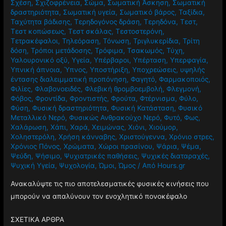
πολυκυστικών ωοθηκών
,
Συνήθειες
,
Συντήρηση
,
Σχέσεις
,
Σχέση
,
Σχιζοφρένεια
,
Σώμα
,
Σωματική Άσκηση
,
Σωματική
δραστηριότητα
,
Σωματική υγεία
,
Σωματικό βάρος
,
Ταξίδια
,
Ταχύτητα βάδισης
,
Τερηδογόνος δράση
,
Τερηδόνα
,
Τεστ
,
Τεστ κοπώσεως
,
Τεστ σκάλας
,
Τεστοστερόνη
,
Τετρακέφαλοι
,
Τηλεόραση
,
Τόνωση
,
Τριγλυκερίδια
,
Τρίτη
δόση
,
Τρόποι μετάδοσης
,
Τρόφιμα
,
Τσακωμός
,
Τύχη
,
Υαλουρονικό οξύ
,
Υγεία
,
Υπέρβαροι
,
Υπέρταση
,
Υπερφαγία
,
Υπνική άπνοια
,
Ύπνος
,
Υποστήριξη
,
Υποχρεώσεις
,
υψηλής
έντασης διαλειμματική προπόνηση
,
Φαγητό
,
Φαρμακοποιός
,
Φιλίες
,
Φλαβονοειδές
,
Φλεβική θρομβοεμβολή
,
Φλεγμονή
,
Φόβος
,
Φροντίδα
,
Φροντιστής
,
Φρούτα
,
Φτέρνισμα
,
Φύλο
,
Φύση
,
Φυσική δραστηριότητα
,
Φυσική Κατάσταση
,
Φυσικό
Μεταλλικό Νερό
,
Φυσικώς Ανθρακούχο Νερό
,
Φυτό
,
Φως
,
Χαλάρωση
,
Χάπι
,
Χαρά
,
Χειμώνας
,
Χιόνι
,
Χιούμορ
,
Χοληστερόλη
,
Χρήση κάνναβης
,
Χριστούγεννα
,
Χρόνιο στρες
,
Χρόνιος Πόνος
,
Χρώματα
,
Χώροι πρασίνου
,
Ψάρια
,
Ψέμα
,
Ψεύδη
,
Ψήσιμο
,
Ψυχιατρικές παθήσεις
,
Ψυχικές διαταραχές
,
Ψυχική Υγεία
,
Ψυχολογία
,
Ώμοι
,
Ώμος
/ Από
Hours.gr
Ανακαλύψτε τις πιο αποτελεσματικές φυσικές κινήσεις που
μπορούν να απαλύνουν τον ενοχλητικό πονοκέφαλο