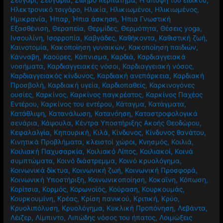
Ευτυχία
,
ΕΦΕΧ
,
Εφηβεία
,
Έφηβοι
,
Ζεστό γάλα
,
Ζεστό νερό
,
Ζευγάρι
,
Ζευγάρια
,
Ζωηρό περπάτημα
,
Η άποψη του ειδικού
,
Ηλεκτρονικό τσιγάρο
,
Ηλικία
,
Ηλικιωμένοι
,
Ηλικιωμένος
,
Ημικρανία
,
Ήπαρ
,
Ήπια άσκηση
,
Ήπια Γνωστική
Εξασθένιση
,
Θεραπεία
,
Θερμίδες
,
Θερμότητα
,
Θέσεις yoga
,
Ινσουλίνη
,
Ισορροπία
,
Καβγάδες
,
Καθήκοντα
,
Καθιστική ζωή
,
Καινοτομία
,
Κακοποίηση γυναικών
,
Κακοποίηση παιδιών
,
Κάνναβη
,
Καούρες
,
Κάπνισμα
,
Καρδιά
,
Καρδιαγγειακά
νοσήματα
,
Καρδιαγγειακές νόσοι
,
Καρδιαγγειακή νόσος
,
Καρδιαγγειακός κίνδυνος
,
Καρδιακή ανεπάρκεια
,
Καρδιακή
Προσβολή
,
Καρδιακή υγεία
,
Καρδιοπαθείς
,
Καρκινογόνες
ουσίες
,
Καρκίνος
,
Καρκίνος παγκρέατος
,
Καρκίνος Παχέος
Εντέρου
,
Καρκίνος του εντέρου
,
Κάταγμα
,
Κατάγματα
,
Κατάθλιψη
,
Κατανάλωση
,
Κατανόηση
,
Καταστροφολογικά
σενάρια
,
Κάψουλα
,
Κέντρα Υποστήριξης Ακοής Θεοδώρου
,
Κεφαλαλγία
,
Κηπουρική
,
Κιλά
,
Κίνδυνος
,
Κίνδυνος θανάτου
,
Κινητικά Προβλήματα
,
κλειστοί χώροι
,
Κνησμός
,
Κοιλιά
,
Κοιλιακή Παχυσαρκία
,
Κοιλιακό Λίπος
,
Κοιλιακοί
,
Κοινά
συμπτώματα
,
Κοινό διάστρεμμα
,
Κοινό κρυολόγημα
,
Κοινωνικά δίκτυα
,
Κοινωνική ζωή
,
Κοινωνική Προσφορά
,
Κοινωνική Υποστήριξη
,
Κοινωνικοποίηση
,
Κοκαϊνη
,
Κόπωση
,
Κορίτσια
,
Κορμός
,
Κορωνοϊός
,
Κούραση
,
Κουρκουμάς
,
Κουρκουμίνη
,
Κρέας
,
Κρίση πανικού
,
Κριτική
,
Κρύο
,
Κρυολιπόλυση
,
Κρυολόγημα
,
Κυκλική Προπόνηση
,
Λεβάντα
,