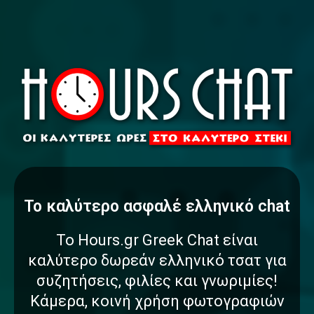
To καλύτερο
α
σ
φ
α
λ
έ
ς
ελληνικό
chat
Το Hours.gr Greek Chat είναι
καλύτερο δωρεάν ελληνικό τσατ για
συζητήσεις, φιλίες και γνωριμίες!