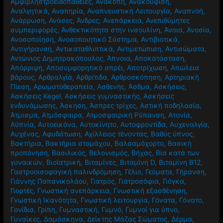
Άμυνα του ανοσοποιητικού
,
Αμφιβληστροειδής
,
Αμφιβληστροειδοπάθειες
,
Ανακοπή
,
Ανακούφιση
,
Αναλγητικά
,
Αναπηρία
,
Αναπνευστική Λειτουργία
,
Αναπνοή
,
Ανάρρωση
,
Ανάσες
,
Άνδρες
,
Ανεπάρκεια
,
Ανεπιθύμητες
συμπεριφορές
,
Ανθεκτικότητα στην ινσουλίνη
,
Άνοια
,
Ανοσία
,
Ανοσοποίηση
,
Ανοσοποιητικό Σύστημα
,
Αντιβιοτικά
,
Αντιγήρανση
,
Αντικαταθλιπτικά
,
Αντιμετώπιση
,
Αντισώματα
,
Αντώνιος Δημητρακόπουλος
,
Άπνοια
,
Αποκατάσταση
,
Απόρριψη
,
Αποσυμφορητικό σπρέι
,
Αποτρίχωση
,
Απώλεια
βάρους
,
Αρθραλγία
,
Αρθρίτιδα
,
Αρθροσκόπηση
,
Αρτηριακή
Πίεση
,
Αρωματοθεραπεία
,
Ασθενής
,
Άσθμα
,
Ασκήσεις
,
Ασκήσεις Kegel
,
Ασκήσεις γυμναστικής
,
Ασκήσεις
ενδυνάμωσης
,
Άσκηση
,
Άσπρες τρίχες
,
Αστική ποδηλασία
,
Άτμισμα
,
Ατμόσφαιρα
,
Ατμοσφαιρική Ρύπανση
,
Ατονία
,
Αϋπνία
,
Αυτοεικόνα
,
Αυτοκίνητο
,
Αυτοφροντίδα
,
Αυχεναλγία
,
Αυχένας
,
Αφυδάτωση
,
Αχίλλειος τένοντας
,
Βαθύς ύπνος
,
Βακτήρια
,
Βακτήρια στομάχου
,
Βαλσαμόχορτο
,
Βασική
προπόνηση
,
Βασιλικός
,
Βελονισμός
,
Βήχας
,
Βία κατά των
γυναικών
,
Βιοϊατρική
,
Βιταμίνες
,
Βιταμίνη D
,
Βιταμίνη Β12
,
Γαστροοισοφαγική παλινδρόμηση
,
Γέλιο
,
Γεύματα
,
Γήρανση
,
Γιάννης Παπανικολάου
,
Γιατρός
,
Γιατροσόφια
,
Γιόγκα
,
Γιορτές
,
Γνωστική ανεπάρκεια
,
Γνωστική εξασθένηση
,
Γνωστική Ικανότητα
,
Γνωστική λειτουργία
,
Γόνατα
,
Γόνατο
,
Γονίδια
,
Γρίπη
,
Γυμναστική
,
Γυμνό
,
Γυμνοί για ύπνο
,