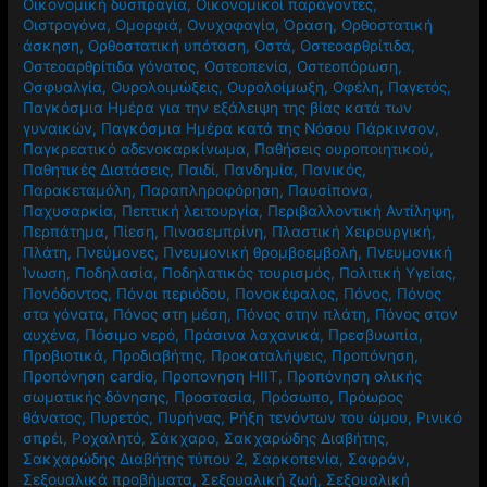
Οδοντοστοιχία
,
Όζον
,
οικιακά
,
Οικολογική συνείδηση
,
Οικονομική δυσπραγία
,
Οικονομικοί παράγοντες
,
Οιστρογόνα
,
Ομορφιά
,
Ονυχοφαγία
,
Όραση
,
Ορθοστατική
άσκηση
,
Ορθοστατική υπόταση
,
Οστά
,
Οστεοαρθρίτιδα
,
Οστεοαρθρίτιδα γόνατος
,
Οστεοπενία
,
Οστεοπόρωση
,
Οσφυαλγία
,
Ουρολοιμώξεις
,
Ουρολοίμωξη
,
Οφέλη
,
Παγετός
,
Παγκόσμια Ημέρα για την εξάλειψη της βίας κατά των
γυναικών
,
Παγκόσμια Ημέρα κατά της Νόσου Πάρκινσον
,
Παγκρεατικό αδενοκαρκίνωμα
,
Παθήσεις ουροποιητικού
,
Παθητικές Διατάσεις
,
Παιδί
,
Πανδημία
,
Πανικός
,
Παρακεταμόλη
,
Παραπληροφόρηση
,
Παυσίπονα
,
Παχυσαρκία
,
Πεπτική λειτουργία
,
Περιβαλλοντική Αντίληψη
,
Περπάτημα
,
Πίεση
,
Πινοσεμπρίνη
,
Πλαστική Χειρουργική
,
Πλάτη
,
Πνεύμονες
,
Πνευμονική θρομβοεμβολή
,
Πνευμονική
Ίνωση
,
Ποδηλασία
,
Ποδηλατικός τουρισμός
,
Πολιτική Υγείας
,
Πονόδοντος
,
Πόνοι περιόδου
,
Πονοκέφαλος
,
Πόνος
,
Πόνος
στα γόνατα
,
Πόνος στη μέση
,
Πόνος στην πλάτη
,
Πόνος στον
αυχένα
,
Πόσιμο νερό
,
Πράσινα λαχανικά
,
Πρεσβυωπία
,
Προβιοτικά
,
Προδιαβήτης
,
Προκαταλήψεις
,
Προπόνηση
,
Προπόνηση cardio
,
Προπονηση HIIT
,
Προπόνηση ολικής
σωματικής δόνησης
,
Προστασία
,
Πρόσωπο
,
Πρόωρος
θάνατος
,
Πυρετός
,
Πυρήνας
,
Ρήξη τενόντων του ώμου
,
Ρινικό
σπρέι
,
Ροχαλητό
,
Σάκχαρο
,
Σακχαρώδης Διαβήτης
,