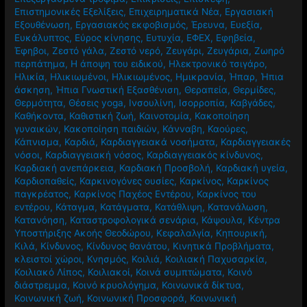
Περίοδος
,
Εορταστικό Τραπέζι
,
Επαρκής ύπνος
,
Επεξεργασμένα τρόφιμα
,
Επικρίσεις
,
Επίσκεψη
,
Επιστημονικές Εξελίξεις
,
Επιχειρηματικά Νέα
,
Εργασιακή
Εξουθένωση
,
Εργασιακός εκφοβισμός
,
Έρευνα
,
Ευεξία
,
Ευκάλυπτος
,
Εύρος κίνησης
,
Ευτυχία
,
ΕΦΕΧ
,
Εφηβεία
,
Έφηβοι
,
Ζεστό γάλα
,
Ζεστό νερό
,
Ζευγάρι
,
Ζευγάρια
,
Ζωηρό
περπάτημα
,
Η άποψη του ειδικού
,
Ηλεκτρονικό τσιγάρο
,
Ηλικία
,
Ηλικιωμένοι
,
Ηλικιωμένος
,
Ημικρανία
,
Ήπαρ
,
Ήπια
άσκηση
,
Ήπια Γνωστική Εξασθένιση
,
Θεραπεία
,
Θερμίδες
,
Θερμότητα
,
Θέσεις yoga
,
Ινσουλίνη
,
Ισορροπία
,
Καβγάδες
,
Καθήκοντα
,
Καθιστική ζωή
,
Καινοτομία
,
Κακοποίηση
γυναικών
,
Κακοποίηση παιδιών
,
Κάνναβη
,
Καούρες
,
Κάπνισμα
,
Καρδιά
,
Καρδιαγγειακά νοσήματα
,
Καρδιαγγειακές
νόσοι
,
Καρδιαγγειακή νόσος
,
Καρδιαγγειακός κίνδυνος
,
Καρδιακή ανεπάρκεια
,
Καρδιακή Προσβολή
,
Καρδιακή υγεία
,
Καρδιοπαθείς
,
Καρκινογόνες ουσίες
,
Καρκίνος
,
Καρκίνος
παγκρέατος
,
Καρκίνος Παχέος Εντέρου
,
Καρκίνος του
εντέρου
,
Κάταγμα
,
Κατάγματα
,
Κατάθλιψη
,
Κατανάλωση
,
Κατανόηση
,
Καταστροφολογικά σενάρια
,
Κάψουλα
,
Κέντρα
Υποστήριξης Ακοής Θεοδώρου
,
Κεφαλαλγία
,
Κηπουρική
,
Κιλά
,
Κίνδυνος
,
Κίνδυνος θανάτου
,
Κινητικά Προβλήματα
,
κλειστοί χώροι
,
Κνησμός
,
Κοιλιά
,
Κοιλιακή Παχυσαρκία
,
Κοιλιακό Λίπος
,
Κοιλιακοί
,
Κοινά συμπτώματα
,
Κοινό
διάστρεμμα
,
Κοινό κρυολόγημα
,
Κοινωνικά δίκτυα
,