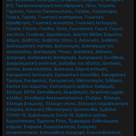
Βασική προπόνηση
,
Βασιλικός
,
Βελονισμός
,
Βήχας
,
Βία κατά
των γυναικών
,
Βιοϊατρική
,
Βιταμίνες
,
Βιταμίνη D
,
Βιταμίνη
Β12
,
Γαστροοισοφαγική παλινδρόμηση
,
Γέλιο
,
Γεύματα
,
Γήρανση
,
Γιάννης Παπανικολάου
,
Γιατρός
,
Γιατροσόφια
,
Γιόγκα
,
Γιορτές
,
Γνωστική ανεπάρκεια
,
Γνωστική
εξασθένηση
,
Γνωστική Ικανότητα
,
Γνωστική λειτουργία
,
Γόνατα
,
Γόνατο
,
Γονίδια
,
Γρίπη
,
Γυμναστική
,
Γυμνό
,
Γυμνοί
για ύπνο
,
Γυναίκες
,
Δαμάσκηνα
,
Δείκτης Μάζας Σώματος
,
Δέρμα
,
Διαβήτης
,
Διαβήτης τύπου 2
,
Διάγνωση
,
Διάθεση
,
Διαλειμματική νηστεία
,
Διαλογισμός
,
Διάστρεμμα του
αστραγάλου
,
Διαταραχές Ύπνου
,
Διατάσεις
,
Διάταση
,
Διατροφή
,
Διατροφικές διαταραχές
,
Διατροφικές Συνήθειες
,
Διαφραγματική αναπνοή
,
Διοξείδιο του αζώτου
,
Δονήσεις
,
Δόντια
,
Δυσκοιλιότητα
,
Δύσπνοια
,
Εαρινή κόπωση
,
Εγκεφαλική λειτουργία
,
Εγκεφαλικό επεισόδιο
,
Εγκεφαλικό
Τραύμα
,
Εγκέφαλος
,
Εγκυμοσύνη
,
Εθελοντισμός
,
Ειδήσεις
,
Εικόνα του σώματος
,
Εισπνεόμενο εμβόλιο
,
Εκδρομές
,
Έκζεμα
,
ΕΚΠΑ
,
Εκπαίδευση
,
Εκφοβισμός
,
Εκφύλιση ωχράς
κηλίδας
,
Ελευθερία Αναγνωστοπούλου
,
Ελιξίριο
,
Έλλειψη
,
Έλλειψη βιταμίνης
,
Έλλειψη ύπνου
,
Ελληνική Ιατροδικαστική
Εταιρεία
,
Ελληνική Οδοντιατρική Ομοσπονδία
,
Εμβόλια
COVID-19
,
Εμβολιασμός Covid-19
,
Εμβόλιο γρίπης
,
Εμμηνόπαυση
,
Έμμηνος Ρύση
,
Έμφραγμα
,
Ενδυνάμωση
κορμού
,
Ενέργεια
,
Ενεργητικότητα
,
Ενίσχυση