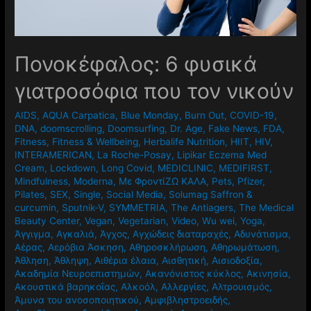
Πονοκέφαλος: 6 φυσικά
γιατροσόφια που τον νικούν
AIDS
,
AQUA Carpatica
,
Blue Monday
,
Burn Out
,
COVID-19
,
DNA
,
doomscrolling
,
Doomsurfing
,
Dr. Age
,
Fake News
,
FDA
,
Fitness
,
Fitness & Wellbeing
,
Herbalife Nutrition
,
HIIT
,
HIV
,
INTERAMERICAN
,
La Roche-Posay
,
Lipikar Eczema Med
Cream
,
Lockdown
,
Long Covid
,
MEDICLINIC
,
MEDIFIRST
,
Mindfulness
,
Moderna
,
Mε ΦροντίΖΩ ΚΑΛΑ
,
Pets
,
Pfizer
,
Pilates
,
SEX
,
Single
,
Social Media
,
Solumag Saffron &
curcumin
,
Sputnik-V
,
SYMMETRIA
,
The Antiagers
,
The Medical
Beauty Center
,
Vegan
,
Vegetarian
,
Video
,
Wu wei
,
Yoga
,
Άγγιγμα
,
Αγκαλιά
,
Άγχος
,
Αγχώδεις διαταραχές
,
Αδυνάτισμα
,
Αέρας
,
Αερόβια Άσκηση
,
Αθηροσκλήρωση
,
Αθηρωμάτωση
,
Άθληση
,
Άθληψη
,
Αιθέρια έλαια
,
Αισθητική
,
Αισιοδοξία
,
Ακαδημία Νευροεπιστημών
,
Ακανόνιστος κύκλος
,
Ακινησία
,
Ακουστικά βαρηκοΐας
,
Αλκοόλ
,
Αλλεργίες
,
Αλτρουισμός
,