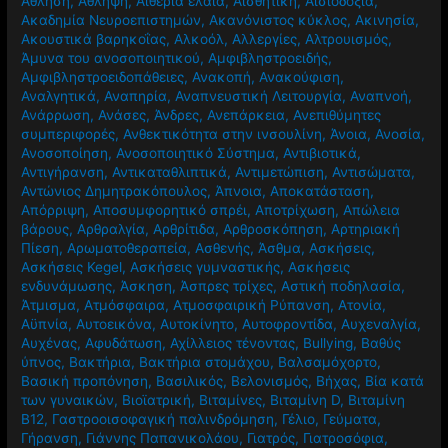
Αέρας
,
Αερόβια Άσκηση
,
Αθηροσκλήρωση
,
Αθηρωμάτωση
,
Άθληση
,
Άθληψη
,
Αιθέρια έλαια
,
Αισθητική
,
Αισιοδοξία
,
Ακαδημία Νευροεπιστημών
,
Ακανόνιστος κύκλος
,
Ακινησία
,
Ακουστικά βαρηκοΐας
,
Αλκοόλ
,
Αλλεργίες
,
Αλτρουισμός
,
Άμυνα του ανοσοποιητικού
,
Αμφιβληστροειδής
,
Αμφιβληστροειδοπάθειες
,
Ανακοπή
,
Ανακούφιση
,
Αναλγητικά
,
Αναπηρία
,
Αναπνευστική Λειτουργία
,
Αναπνοή
,
Ανάρρωση
,
Ανάσες
,
Άνδρες
,
Ανεπάρκεια
,
Ανεπιθύμητες
συμπεριφορές
,
Ανθεκτικότητα στην ινσουλίνη
,
Άνοια
,
Ανοσία
,
Ανοσοποίηση
,
Ανοσοποιητικό Σύστημα
,
Αντιβιοτικά
,
Αντιγήρανση
,
Αντικαταθλιπτικά
,
Αντιμετώπιση
,
Αντισώματα
,
Αντώνιος Δημητρακόπουλος
,
Άπνοια
,
Αποκατάσταση
,
Απόρριψη
,
Αποσυμφορητικό σπρέι
,
Αποτρίχωση
,
Απώλεια
βάρους
,
Αρθραλγία
,
Αρθρίτιδα
,
Αρθροσκόπηση
,
Αρτηριακή
Πίεση
,
Αρωματοθεραπεία
,
Ασθενής
,
Άσθμα
,
Ασκήσεις
,
Ασκήσεις Kegel
,
Ασκήσεις γυμναστικής
,
Ασκήσεις
ενδυνάμωσης
,
Άσκηση
,
Άσπρες τρίχες
,
Αστική ποδηλασία
,
Άτμισμα
,
Ατμόσφαιρα
,
Ατμοσφαιρική Ρύπανση
,
Ατονία
,
Αϋπνία
,
Αυτοεικόνα
,
Αυτοκίνητο
,
Αυτοφροντίδα
,
Αυχεναλγία
,
Αυχένας
,
Αφυδάτωση
,
Αχίλλειος τένοντας
,
Βullying
,
Βαθύς
ύπνος
,
Βακτήρια
,
Βακτήρια στομάχου
,
Βαλσαμόχορτο
,
Βασική προπόνηση
,
Βασιλικός
,
Βελονισμός
,
Βήχας
,
Βία κατά
των γυναικών
,
Βιοϊατρική
,
Βιταμίνες
,
Βιταμίνη D
,
Βιταμίνη
Β12
,
Γαστροοισοφαγική παλινδρόμηση
,
Γέλιο
,
Γεύματα
,