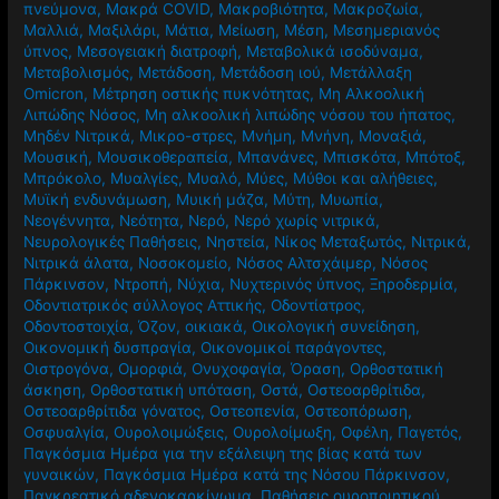
Λέιζερ
,
Λίμπιντο
,
Λιπώδης νόσος του ήπατος
,
Λοιμώξεις
πνεύμονα
,
Μακρά COVID
,
Μακροβιότητα
,
Μακροζωία
,
Μαλλιά
,
Μαξιλάρι
,
Μάτια
,
Μείωση
,
Μέση
,
Μεσημεριανός
ύπνος
,
Μεσογειακή διατροφή
,
Μεταβολικά ισοδύναμα
,
Μεταβολισμός
,
Μετάδοση
,
Μετάδοση ιού
,
Μετάλλαξη
Omicron
,
Μέτρηση οστικής πυκνότητας
,
Μη Αλκοολική
Λιπώδης Νόσος
,
Μη αλκοολική λιπώδης νόσου του ήπατος
,
Μηδέν Νιτρικά
,
Μικρο-στρες
,
Μνήμη
,
Μνήνη
,
Μοναξιά
,
Μουσική
,
Μουσικοθεραπεία
,
Μπανάνες
,
Μπισκότα
,
Μπότοξ
,
Μπρόκολο
,
Μυαλγίες
,
Μυαλό
,
Μύες
,
Μύθοι και αλήθειες
,
Μυϊκή ενδυνάμωση
,
Μυική μάζα
,
Μύτη
,
Μυωπία
,
Νεογέννητα
,
Νεότητα
,
Νερό
,
Νερό χωρίς νιτρικά
,
Νευρολογικές Παθήσεις
,
Νηστεία
,
Νίκος Μεταξωτός
,
Νιτρικά
,
Νιτρικά άλατα
,
Νοσοκομείο
,
Νόσος Αλτσχάιμερ
,
Νόσος
Πάρκινσον
,
Ντροπή
,
Νύχια
,
Νυχτερινός ύπνος
,
Ξηροδερμία
,
Οδοντιατρικός σύλλογος Αττικής
,
Οδοντίατρος
,
Οδοντοστοιχία
,
Όζον
,
οικιακά
,
Οικολογική συνείδηση
,
Οικονομική δυσπραγία
,
Οικονομικοί παράγοντες
,
Οιστρογόνα
,
Ομορφιά
,
Ονυχοφαγία
,
Όραση
,
Ορθοστατική
άσκηση
,
Ορθοστατική υπόταση
,
Οστά
,
Οστεοαρθρίτιδα
,
Οστεοαρθρίτιδα γόνατος
,
Οστεοπενία
,
Οστεοπόρωση
,
Οσφυαλγία
,
Ουρολοιμώξεις
,
Ουρολοίμωξη
,
Οφέλη
,
Παγετός
,
Παγκόσμια Ημέρα για την εξάλειψη της βίας κατά των