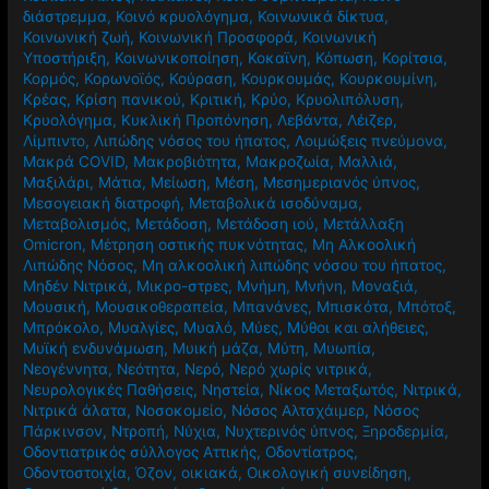
κλειστοί χώροι
,
Κνησμός
,
Κοιλιά
,
Κοιλιακή Παχυσαρκία
,
Κοιλιακό Λίπος
,
Κοιλιακοί
,
Κοινά συμπτώματα
,
Κοινό
διάστρεμμα
,
Κοινό κρυολόγημα
,
Κοινωνικά δίκτυα
,
Κοινωνική ζωή
,
Κοινωνική Προσφορά
,
Κοινωνική
Υποστήριξη
,
Κοινωνικοποίηση
,
Κοκαϊνη
,
Κόπωση
,
Κορίτσια
,
Κορμός
,
Κορωνοϊός
,
Κούραση
,
Κουρκουμάς
,
Κουρκουμίνη
,
Κρέας
,
Κρίση πανικού
,
Κριτική
,
Κρύο
,
Κρυολιπόλυση
,
Κρυολόγημα
,
Κυκλική Προπόνηση
,
Λεβάντα
,
Λέιζερ
,
Λίμπιντο
,
Λιπώδης νόσος του ήπατος
,
Λοιμώξεις πνεύμονα
,
Μακρά COVID
,
Μακροβιότητα
,
Μακροζωία
,
Μαλλιά
,
Μαξιλάρι
,
Μάτια
,
Μείωση
,
Μέση
,
Μεσημεριανός ύπνος
,
Μεσογειακή διατροφή
,
Μεταβολικά ισοδύναμα
,
Μεταβολισμός
,
Μετάδοση
,
Μετάδοση ιού
,
Μετάλλαξη
Omicron
,
Μέτρηση οστικής πυκνότητας
,
Μη Αλκοολική
Λιπώδης Νόσος
,
Μη αλκοολική λιπώδης νόσου του ήπατος
,
Μηδέν Νιτρικά
,
Μικρο-στρες
,
Μνήμη
,
Μνήνη
,
Μοναξιά
,
Μουσική
,
Μουσικοθεραπεία
,
Μπανάνες
,
Μπισκότα
,
Μπότοξ
,
Μπρόκολο
,
Μυαλγίες
,
Μυαλό
,
Μύες
,
Μύθοι και αλήθειες
,
Μυϊκή ενδυνάμωση
,
Μυική μάζα
,
Μύτη
,
Μυωπία
,
Νεογέννητα
,
Νεότητα
,
Νερό
,
Νερό χωρίς νιτρικά
,
Νευρολογικές Παθήσεις
,
Νηστεία
,
Νίκος Μεταξωτός
,
Νιτρικά
,
Νιτρικά άλατα
,
Νοσοκομείο
,
Νόσος Αλτσχάιμερ
,
Νόσος
Πάρκινσον
,
Ντροπή
,
Νύχια
,
Νυχτερινός ύπνος
,
Ξηροδερμία
,
Οδοντιατρικός σύλλογος Αττικής
,
Οδοντίατρος
,