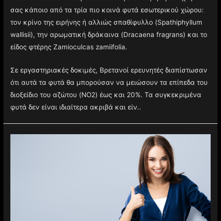
κάνετε είναι να ενσωματώσετε στη διακόσμησή του χώρου
σας κάποιο από τα τρία πιο κοινά φυτά εσωτερικού χώρου:
τον κρίνο της ειρήνης ή αλλιώς σπαθίφυλλο (Spathiphyllum
wallisii), την αρωματική δράκαινα (Dracaena fragrans) και το
είδος φτέρης Zamioculcas zamiifolia.
Σε εργαστηριακές δοκιμές, Βρετανοί ερευνητές διαπίστωσαν
ότι αυτά τα φυτά θα μπορούσαν να μειώσουν τα επίπεδα του
διοξείδιο του αζώτου (NO2) έως και 20%. Τα συγκεκριμένα
φυτά δεν είναι ιδιαίτερα ακριβά και είν..