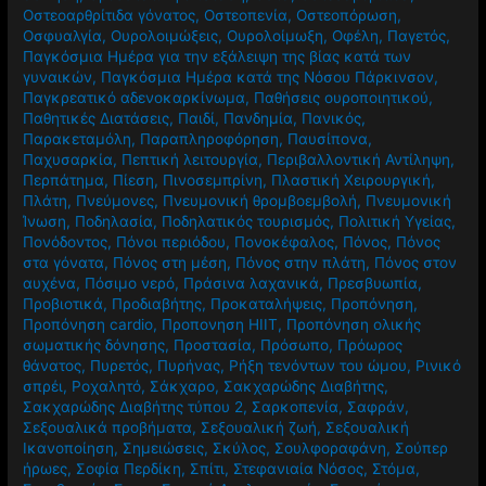
Οιστρογόνα
,
Ομορφιά
,
Ονυχοφαγία
,
Όραση
,
Ορθοστατική
άσκηση
,
Ορθοστατική υπόταση
,
Οστά
,
Οστεοαρθρίτιδα
,
Οστεοαρθρίτιδα γόνατος
,
Οστεοπενία
,
Οστεοπόρωση
,
Οσφυαλγία
,
Ουρολοιμώξεις
,
Ουρολοίμωξη
,
Οφέλη
,
Παγετός
,
Παγκόσμια Ημέρα για την εξάλειψη της βίας κατά των
γυναικών
,
Παγκόσμια Ημέρα κατά της Νόσου Πάρκινσον
,
Παγκρεατικό αδενοκαρκίνωμα
,
Παθήσεις ουροποιητικού
,
Παθητικές Διατάσεις
,
Παιδί
,
Πανδημία
,
Πανικός
,
Παρακεταμόλη
,
Παραπληροφόρηση
,
Παυσίπονα
,
Παχυσαρκία
,
Πεπτική λειτουργία
,
Περιβαλλοντική Αντίληψη
,
Περπάτημα
,
Πίεση
,
Πινοσεμπρίνη
,
Πλαστική Χειρουργική
,
Πλάτη
,
Πνεύμονες
,
Πνευμονική θρομβοεμβολή
,
Πνευμονική
Ίνωση
,
Ποδηλασία
,
Ποδηλατικός τουρισμός
,
Πολιτική Υγείας
,
Πονόδοντος
,
Πόνοι περιόδου
,
Πονοκέφαλος
,
Πόνος
,
Πόνος
στα γόνατα
,
Πόνος στη μέση
,
Πόνος στην πλάτη
,
Πόνος στον
αυχένα
,
Πόσιμο νερό
,
Πράσινα λαχανικά
,
Πρεσβυωπία
,
Προβιοτικά
,
Προδιαβήτης
,
Προκαταλήψεις
,
Προπόνηση
,
Προπόνηση cardio
,
Προπονηση HIIT
,
Προπόνηση ολικής
σωματικής δόνησης
,
Προστασία
,
Πρόσωπο
,
Πρόωρος
θάνατος
,
Πυρετός
,
Πυρήνας
,
Ρήξη τενόντων του ώμου
,
Ρινικό
σπρέι
,
Ροχαλητό
,
Σάκχαρο
,
Σακχαρώδης Διαβήτης
,
Σακχαρώδης Διαβήτης τύπου 2
,
Σαρκοπενία
,
Σαφράν
,
Σεξουαλικά προβήματα
,
Σεξουαλική ζωή
,
Σεξουαλική
Ικανοποίηση
,
Σημειώσεις
,
Σκύλος
,
Σουλφοραφάνη
,
Σούπερ