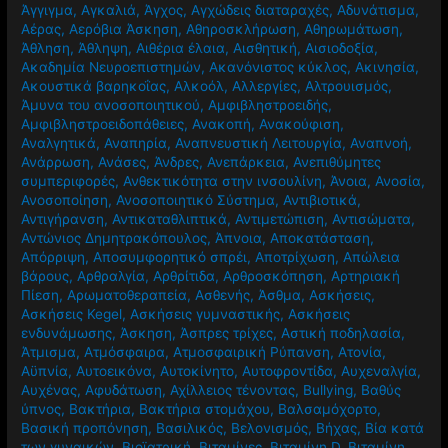
Beauty Center
,
Vegan
,
Vegetarian
,
Video
,
Wu wei
,
Yoga
,
Άγγιγμα
,
Αγκαλιά
,
Άγχος
,
Αγχώδεις διαταραχές
,
Αδυνάτισμα
,
Αέρας
,
Αερόβια Άσκηση
,
Αθηροσκλήρωση
,
Αθηρωμάτωση
,
Άθληση
,
Άθληψη
,
Αιθέρια έλαια
,
Αισθητική
,
Αισιοδοξία
,
Ακαδημία Νευροεπιστημών
,
Ακανόνιστος κύκλος
,
Ακινησία
,
Ακουστικά βαρηκοΐας
,
Αλκοόλ
,
Αλλεργίες
,
Αλτρουισμός
,
Άμυνα του ανοσοποιητικού
,
Αμφιβληστροειδής
,
Αμφιβληστροειδοπάθειες
,
Ανακοπή
,
Ανακούφιση
,
Αναλγητικά
,
Αναπηρία
,
Αναπνευστική Λειτουργία
,
Αναπνοή
,
Ανάρρωση
,
Ανάσες
,
Άνδρες
,
Ανεπάρκεια
,
Ανεπιθύμητες
συμπεριφορές
,
Ανθεκτικότητα στην ινσουλίνη
,
Άνοια
,
Ανοσία
,
Ανοσοποίηση
,
Ανοσοποιητικό Σύστημα
,
Αντιβιοτικά
,
Αντιγήρανση
,
Αντικαταθλιπτικά
,
Αντιμετώπιση
,
Αντισώματα
,
Αντώνιος Δημητρακόπουλος
,
Άπνοια
,
Αποκατάσταση
,
Απόρριψη
,
Αποσυμφορητικό σπρέι
,
Αποτρίχωση
,
Απώλεια
βάρους
,
Αρθραλγία
,
Αρθρίτιδα
,
Αρθροσκόπηση
,
Αρτηριακή
Πίεση
,
Αρωματοθεραπεία
,
Ασθενής
,
Άσθμα
,
Ασκήσεις
,
Ασκήσεις Kegel
,
Ασκήσεις γυμναστικής
,
Ασκήσεις
ενδυνάμωσης
,
Άσκηση
,
Άσπρες τρίχες
,
Αστική ποδηλασία
,
Άτμισμα
,
Ατμόσφαιρα
,
Ατμοσφαιρική Ρύπανση
,
Ατονία
,
Αϋπνία
,
Αυτοεικόνα
,
Αυτοκίνητο
,
Αυτοφροντίδα
,
Αυχεναλγία
,
Αυχένας
,
Αφυδάτωση
,
Αχίλλειος τένοντας
,
Βullying
,
Βαθύς
ύπνος
,
Βακτήρια
,
Βακτήρια στομάχου
,
Βαλσαμόχορτο
,