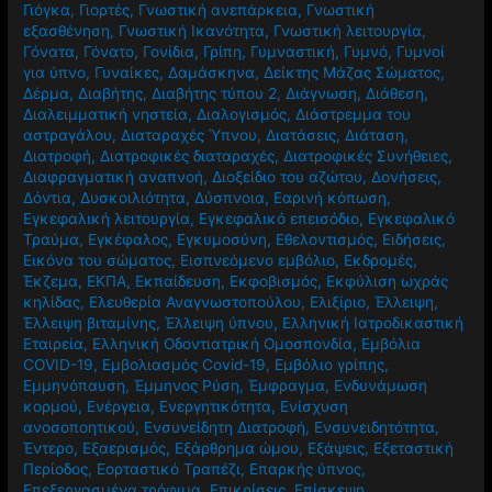
Γήρανση
,
Γιάννης Παπανικολάου
,
Γιατρός
,
Γιατροσόφια
,
Γιόγκα
,
Γιορτές
,
Γνωστική ανεπάρκεια
,
Γνωστική
εξασθένηση
,
Γνωστική Ικανότητα
,
Γνωστική λειτουργία
,
Γόνατα
,
Γόνατο
,
Γονίδια
,
Γρίπη
,
Γυμναστική
,
Γυμνό
,
Γυμνοί
για ύπνο
,
Γυναίκες
,
Δαμάσκηνα
,
Δείκτης Μάζας Σώματος
,
Δέρμα
,
Διαβήτης
,
Διαβήτης τύπου 2
,
Διάγνωση
,
Διάθεση
,
Διαλειμματική νηστεία
,
Διαλογισμός
,
Διάστρεμμα του
αστραγάλου
,
Διαταραχές Ύπνου
,
Διατάσεις
,
Διάταση
,
Διατροφή
,
Διατροφικές διαταραχές
,
Διατροφικές Συνήθειες
,
Διαφραγματική αναπνοή
,
Διοξείδιο του αζώτου
,
Δονήσεις
,
Δόντια
,
Δυσκοιλιότητα
,
Δύσπνοια
,
Εαρινή κόπωση
,
Εγκεφαλική λειτουργία
,
Εγκεφαλικό επεισόδιο
,
Εγκεφαλικό
Τραύμα
,
Εγκέφαλος
,
Εγκυμοσύνη
,
Εθελοντισμός
,
Ειδήσεις
,
Εικόνα του σώματος
,
Εισπνεόμενο εμβόλιο
,
Εκδρομές
,
Έκζεμα
,
ΕΚΠΑ
,
Εκπαίδευση
,
Εκφοβισμός
,
Εκφύλιση ωχράς
κηλίδας
,
Ελευθερία Αναγνωστοπούλου
,
Ελιξίριο
,
Έλλειψη
,
Έλλειψη βιταμίνης
,
Έλλειψη ύπνου
,
Ελληνική Ιατροδικαστική
Εταιρεία
,
Ελληνική Οδοντιατρική Ομοσπονδία
,
Εμβόλια
COVID-19
,
Εμβολιασμός Covid-19
,
Εμβόλιο γρίπης
,
Εμμηνόπαυση
,
Έμμηνος Ρύση
,
Έμφραγμα
,
Ενδυνάμωση
κορμού
,
Ενέργεια
,
Ενεργητικότητα
,
Ενίσχυση
ανοσοποητικού
,
Ενσυνείδητη Διατροφή
,
Ενσυνειδητότητα
,
Έντερο
,
Εξαερισμός
,
Εξάρθρημα ώμου
,
Εξάψεις
,
Εξεταστική