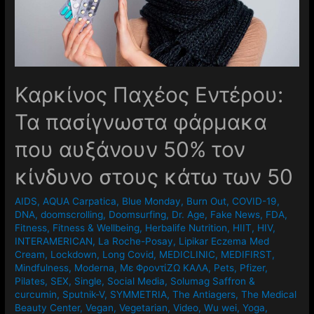
Καρκίνος Παχέος Εντέρου:
Τα πασίγνωστα φάρμακα
που αυξάνουν 50% τον
κίνδυνο στους κάτω των 50
AIDS
,
AQUA Carpatica
,
Blue Monday
,
Burn Out
,
COVID-19
,
DNA
,
doomscrolling
,
Doomsurfing
,
Dr. Age
,
Fake News
,
FDA
,
Fitness
,
Fitness & Wellbeing
,
Herbalife Nutrition
,
HIIT
,
HIV
,
INTERAMERICAN
,
La Roche-Posay
,
Lipikar Eczema Med
Cream
,
Lockdown
,
Long Covid
,
MEDICLINIC
,
MEDIFIRST
,
Mindfulness
,
Moderna
,
Mε ΦροντίΖΩ ΚΑΛΑ
,
Pets
,
Pfizer
,
Pilates
,
SEX
,
Single
,
Social Media
,
Solumag Saffron &
curcumin
,
Sputnik-V
,
SYMMETRIA
,
The Antiagers
,
The Medical