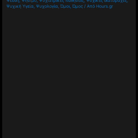
Χρόνιος Πόνος
,
Χρώματα
,
Χώροι πρασίνου
,
Ψάρια
,
Ψέμα
,
Ψεύδη
,
Ψήσιμο
,
Ψυχιατρικές παθήσεις
,
Ψυχικές διαταραχές
,
Ψυχική Υγεία
,
Ψυχολογία
,
Ώμοι
,
Ώμος
/ Από
Hours.gr