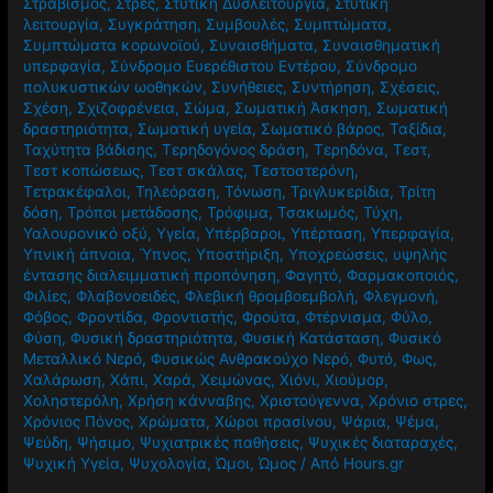
ήρωες
,
Σοφία Περδίκη
,
Σπίτι
,
Στεφανιαία Νόσος
,
Στόμα
,
Στραβισμός
,
Στρες
,
Στυτική Δυσλειτουργία
,
Στυτική
λειτουργία
,
Συγκράτηση
,
Συμβουλές
,
Συμπτώματα
,
Συμπτώματα κορωνοϊού
,
Συναισθήματα
,
Συναισθηματική
υπερφαγία
,
Σύνδρομο Ευερέθιστου Εντέρου
,
Σύνδρομο
πολυκυστικών ωοθηκών
,
Συνήθειες
,
Συντήρηση
,
Σχέσεις
,
Σχέση
,
Σχιζοφρένεια
,
Σώμα
,
Σωματική Άσκηση
,
Σωματική
δραστηριότητα
,
Σωματική υγεία
,
Σωματικό βάρος
,
Ταξίδια
,
Ταχύτητα βάδισης
,
Τερηδογόνος δράση
,
Τερηδόνα
,
Τεστ
,
Τεστ κοπώσεως
,
Τεστ σκάλας
,
Τεστοστερόνη
,
Τετρακέφαλοι
,
Τηλεόραση
,
Τόνωση
,
Τριγλυκερίδια
,
Τρίτη
δόση
,
Τρόποι μετάδοσης
,
Τρόφιμα
,
Τσακωμός
,
Τύχη
,
Υαλουρονικό οξύ
,
Υγεία
,
Υπέρβαροι
,
Υπέρταση
,
Υπερφαγία
,
Υπνική άπνοια
,
Ύπνος
,
Υποστήριξη
,
Υποχρεώσεις
,
υψηλής
έντασης διαλειμματική προπόνηση
,
Φαγητό
,
Φαρμακοποιός
,
Φιλίες
,
Φλαβονοειδές
,
Φλεβική θρομβοεμβολή
,
Φλεγμονή
,
Φόβος
,
Φροντίδα
,
Φροντιστής
,
Φρούτα
,
Φτέρνισμα
,
Φύλο
,
Φύση
,
Φυσική δραστηριότητα
,
Φυσική Κατάσταση
,
Φυσικό
Μεταλλικό Νερό
,
Φυσικώς Ανθρακούχο Νερό
,
Φυτό
,
Φως
,
Χαλάρωση
,
Χάπι
,
Χαρά
,
Χειμώνας
,
Χιόνι
,
Χιούμορ
,
Χοληστερόλη
,
Χρήση κάνναβης
,
Χριστούγεννα
,
Χρόνιο στρες
,
Χρόνιος Πόνος
,
Χρώματα
,
Χώροι πρασίνου
,
Ψάρια
,
Ψέμα
,
Ψεύδη
,
Ψήσιμο
,
Ψυχιατρικές παθήσεις
,
Ψυχικές διαταραχές
,
Ψυχική Υγεία
,
Ψυχολογία
,
Ώμοι
,
Ώμος
/ Από
Hours.gr