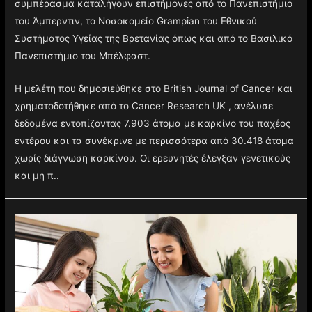
περισσότερο στους νέους ανθρώπους. Σε αυτό το
συμπέρασμα καταλήγουν επιστήμονες από το Πανεπιστήμιο
του Άμπερντιν, το Νοσοκομείο Grampian του Εθνικού
Συστήματος Υγείας της Βρετανίας όπως και από το Βασιλικό
Πανεπιστήμιο του Μπέλφαστ.
Η μελέτη που δημοσιεύθηκε στο British Journal of Cancer και
χρηματοδοτήθηκε από το Cancer Research UK , ανέλυσε
δεδομένα εντοπίζοντας 7.903 άτομα με καρκίνο του παχέος
εντέρου και τα συνέκρινε με περισσότερα από 30.418 άτομα
χωρίς διάγνωση καρκίνου. Οι ερευνητές έλεγξαν γενετικούς
και μη π..