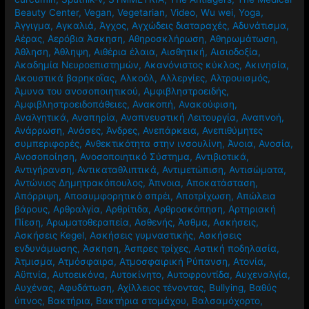
Beauty Center
,
Vegan
,
Vegetarian
,
Video
,
Wu wei
,
Yoga
,
Άγγιγμα
,
Αγκαλιά
,
Άγχος
,
Αγχώδεις διαταραχές
,
Αδυνάτισμα
,
Αέρας
,
Αερόβια Άσκηση
,
Αθηροσκλήρωση
,
Αθηρωμάτωση
,
Άθληση
,
Άθληψη
,
Αιθέρια έλαια
,
Αισθητική
,
Αισιοδοξία
,
Ακαδημία Νευροεπιστημών
,
Ακανόνιστος κύκλος
,
Ακινησία
,
Ακουστικά βαρηκοΐας
,
Αλκοόλ
,
Αλλεργίες
,
Αλτρουισμός
,
Άμυνα του ανοσοποιητικού
,
Αμφιβληστροειδής
,
Αμφιβληστροειδοπάθειες
,
Ανακοπή
,
Ανακούφιση
,
Αναλγητικά
,
Αναπηρία
,
Αναπνευστική Λειτουργία
,
Αναπνοή
,
Ανάρρωση
,
Ανάσες
,
Άνδρες
,
Ανεπάρκεια
,
Ανεπιθύμητες
συμπεριφορές
,
Ανθεκτικότητα στην ινσουλίνη
,
Άνοια
,
Ανοσία
,
Ανοσοποίηση
,
Ανοσοποιητικό Σύστημα
,
Αντιβιοτικά
,
Αντιγήρανση
,
Αντικαταθλιπτικά
,
Αντιμετώπιση
,
Αντισώματα
,
Αντώνιος Δημητρακόπουλος
,
Άπνοια
,
Αποκατάσταση
,
Απόρριψη
,
Αποσυμφορητικό σπρέι
,
Αποτρίχωση
,
Απώλεια
βάρους
,
Αρθραλγία
,
Αρθρίτιδα
,
Αρθροσκόπηση
,
Αρτηριακή
Πίεση
,
Αρωματοθεραπεία
,
Ασθενής
,
Άσθμα
,
Ασκήσεις
,
Ασκήσεις Kegel
,
Ασκήσεις γυμναστικής
,
Ασκήσεις
ενδυνάμωσης
,
Άσκηση
,
Άσπρες τρίχες
,
Αστική ποδηλασία
,
Άτμισμα
,
Ατμόσφαιρα
,
Ατμοσφαιρική Ρύπανση
,
Ατονία
,
Αϋπνία
,
Αυτοεικόνα
,
Αυτοκίνητο
,
Αυτοφροντίδα
,
Αυχεναλγία
,
Αυχένας
,
Αφυδάτωση
,
Αχίλλειος τένοντας
,
Βullying
,
Βαθύς
ύπνος
,
Βακτήρια
,
Βακτήρια στομάχου
,
Βαλσαμόχορτο
,