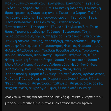
πολυκυστικών ωοθηκών
,
Συνήθειες
,
Συντήρηση
,
Σχέσεις
,
Σχέση
,
Σχιζοφρένεια
,
Σώμα
,
Σωματική Άσκηση
,
Σωματική
δραστηριότητα
,
Σωματική υγεία
,
Σωματικό βάρος
,
Ταξίδια
,
Ταχύτητα βάδισης
,
Τερηδογόνος δράση
,
Τερηδόνα
,
Τεστ
,
Τεστ κοπώσεως
,
Τεστ σκάλας
,
Τεστοστερόνη
,
Τετρακέφαλοι
,
Τηλεόραση
,
Τόνωση
,
Τριγλυκερίδια
,
Τρίτη
δόση
,
Τρόποι μετάδοσης
,
Τρόφιμα
,
Τσακωμός
,
Τύχη
,
Υαλουρονικό οξύ
,
Υγεία
,
Υπέρβαροι
,
Υπέρταση
,
Υπερφαγία
,
Υπνική άπνοια
,
Ύπνος
,
Υποστήριξη
,
Υποχρεώσεις
,
υψηλής
έντασης διαλειμματική προπόνηση
,
Φαγητό
,
Φαρμακοποιός
,
Φιλίες
,
Φλαβονοειδές
,
Φλεβική θρομβοεμβολή
,
Φλεγμονή
,
Φόβος
,
Φροντίδα
,
Φροντιστής
,
Φρούτα
,
Φτέρνισμα
,
Φύλο
,
Φύση
,
Φυσική δραστηριότητα
,
Φυσική Κατάσταση
,
Φυσικό
Μεταλλικό Νερό
,
Φυσικώς Ανθρακούχο Νερό
,
Φυτό
,
Φως
,
Χαλάρωση
,
Χάπι
,
Χαρά
,
Χειμώνας
,
Χιόνι
,
Χιούμορ
,
Χοληστερόλη
,
Χρήση κάνναβης
,
Χριστούγεννα
,
Χρόνιο στρες
,
Χρόνιος Πόνος
,
Χρώματα
,
Χώροι πρασίνου
,
Ψάρια
,
Ψέμα
,
Ψεύδη
,
Ψήσιμο
,
Ψυχιατρικές παθήσεις
,
Ψυχικές διαταραχές
,
Ψυχική Υγεία
,
Ψυχολογία
,
Ώμοι
,
Ώμος
/ Από
Hours.gr
Ανακαλύψτε τις πιο αποτελεσματικές φυσικές κινήσεις που
μπορούν να απαλύνουν τον ενοχλητικό πονοκέφαλο