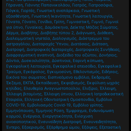
Γήρανση
,
Γιάννης Παπανικολάου
,
Γιατρός
,
Γιατροσόφια
,
Γιόγκα
,
Γιορτές
,
Γνωστική ανεπάρκεια
,
Γνωστική
εξασθένηση
,
Γνωστική Ικανότητα
,
Γνωστική λειτουργία
,
Γόνατα
,
Γόνατο
,
Γονίδια
,
Γρίπη
,
Γυμναστική
,
Γυμνό
,
Γυμνοί
για ύπνο
,
Γυναίκες
,
Δαμάσκηνα
,
Δείκτης Μάζας Σώματος
,
Δέρμα
,
Διαβήτης
,
Διαβήτης τύπου 2
,
Διάγνωση
,
Διάθεση
,
Διαλειμματική νηστεία
,
Διαλογισμός
,
Διάστρεμμα του
αστραγάλου
,
Διαταραχές Ύπνου
,
Διατάσεις
,
Διάταση
,
Διατροφή
,
Διατροφικές διαταραχές
,
Διατροφικές Συνήθειες
,
Διαφραγματική αναπνοή
,
Διοξείδιο του αζώτου
,
Δονήσεις
,
Δόντια
,
Δυσκοιλιότητα
,
Δύσπνοια
,
Εαρινή κόπωση
,
Εγκεφαλική λειτουργία
,
Εγκεφαλικό επεισόδιο
,
Εγκεφαλικό
Τραύμα
,
Εγκέφαλος
,
Εγκυμοσύνη
,
Εθελοντισμός
,
Ειδήσεις
,
Εικόνα του σώματος
,
Εισπνεόμενο εμβόλιο
,
Εκδρομές
,
Έκζεμα
,
ΕΚΠΑ
,
Εκπαίδευση
,
Εκφοβισμός
,
Εκφύλιση ωχράς
κηλίδας
,
Ελευθερία Αναγνωστοπούλου
,
Ελιξίριο
,
Έλλειψη
,
Έλλειψη βιταμίνης
,
Έλλειψη ύπνου
,
Ελληνική Ιατροδικαστική
Εταιρεία
,
Ελληνική Οδοντιατρική Ομοσπονδία
,
Εμβόλια
COVID-19
,
Εμβολιασμός Covid-19
,
Εμβόλιο γρίπης
,
Εμμηνόπαυση
,
Έμμηνος Ρύση
,
Έμφραγμα
,
Ενδυνάμωση
κορμού
,
Ενέργεια
,
Ενεργητικότητα
,
Ενίσχυση
ανοσοποητικού
,
Ενσυνείδητη Διατροφή
,
Ενσυνειδητότητα
,
Έντερο
,
Εξαερισμός
,
Εξάρθρημα ώμου
,
Εξάψεις
,
Εξεταστική