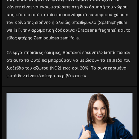
κάνετε είναι να ενσωματώσετε στη διακόσμησή του χώρου
σας κάποιο από τα τρία πιο κοινά φυτά εσωτερικού χώρου:
τον κρίνο της ειρήνης ή αλλιώς σπαθίφυλλο (Spathiphyllum
wallisii), την αρωματική δράκαινα (Dracaena fragrans) και το
είδος φτέρης Zamioculcas zamiifolia.
Σε εργαστηριακές δοκιμές, Βρετανοί ερευνητές διαπίστωσαν
ότι αυτά τα φυτά θα μπορούσαν να μειώσουν τα επίπεδα του
διοξείδιο του αζώτου (NO2) έως και 20%. Τα συγκεκριμένα
φυτά δεν είναι ιδιαίτερα ακριβά και είν..