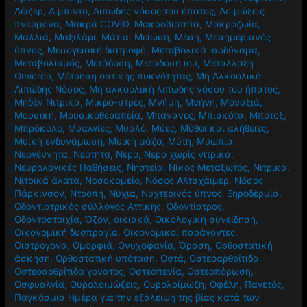
Λέιζερ
,
Λίμπιντο
,
Λιπώδης νόσος του ήπατος
,
Λοιμώξεις
πνεύμονα
,
Μακρά COVID
,
Μακροβιότητα
,
Μακροζωία
,
Μαλλιά
,
Μαξιλάρι
,
Μάτια
,
Μείωση
,
Μέση
,
Μεσημεριανός
ύπνος
,
Μεσογειακή διατροφή
,
Μεταβολικά ισοδύναμα
,
Μεταβολισμός
,
Μετάδοση
,
Μετάδοση ιού
,
Μετάλλαξη
Omicron
,
Μέτρηση οστικής πυκνότητας
,
Μη Αλκοολική
Λιπώδης Νόσος
,
Μη αλκοολική λιπώδης νόσου του ήπατος
,
Μηδέν Νιτρικά
,
Μικρο-στρες
,
Μνήμη
,
Μνήνη
,
Μοναξιά
,
Μουσική
,
Μουσικοθεραπεία
,
Μπανάνες
,
Μπισκότα
,
Μπότοξ
,
Μπρόκολο
,
Μυαλγίες
,
Μυαλό
,
Μύες
,
Μύθοι και αλήθειες
,
Μυϊκή ενδυνάμωση
,
Μυική μάζα
,
Μύτη
,
Μυωπία
,
Νεογέννητα
,
Νεότητα
,
Νερό
,
Νερό χωρίς νιτρικά
,
Νευρολογικές Παθήσεις
,
Νηστεία
,
Νίκος Μεταξωτός
,
Νιτρικά
,
Νιτρικά άλατα
,
Νοσοκομείο
,
Νόσος Αλτσχάιμερ
,
Νόσος
Πάρκινσον
,
Ντροπή
,
Νύχια
,
Νυχτερινός ύπνος
,
Ξηροδερμία
,
Οδοντιατρικός σύλλογος Αττικής
,
Οδοντίατρος
,
Οδοντοστοιχία
,
Όζον
,
οικιακά
,
Οικολογική συνείδηση
,
Οικονομική δυσπραγία
,
Οικονομικοί παράγοντες
,
Οιστρογόνα
,
Ομορφιά
,
Ονυχοφαγία
,
Όραση
,
Ορθοστατική
άσκηση
,
Ορθοστατική υπόταση
,
Οστά
,
Οστεοαρθρίτιδα
,
Οστεοαρθρίτιδα γόνατος
,
Οστεοπενία
,
Οστεοπόρωση
,
Οσφυαλγία
,
Ουρολοιμώξεις
,
Ουρολοίμωξη
,
Οφέλη
,
Παγετός
,
Παγκόσμια Ημέρα για την εξάλειψη της βίας κατά των