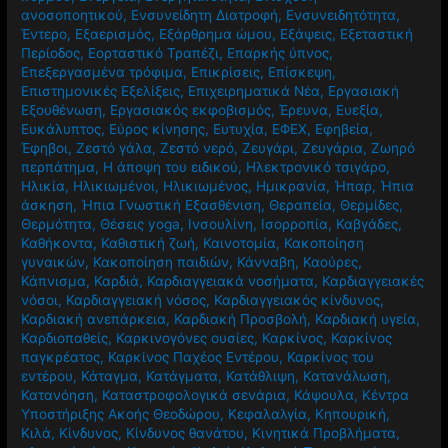
ανοσοποητικού
,
Ενσυνείδητη Διατροφή
,
Ενσυνειδητότητα
,
Έντερο
,
Εξαερισμός
,
Εξάρθρημα ώμου
,
Εξάψεις
,
Εξεταστική
Περίοδος
,
Εορταστικό Τραπέζι
,
Επαρκής ύπνος
,
Επεξεργασμένα τρόφιμα
,
Επικρίσεις
,
Επίσκεψη
,
Επιστημονικές Εξελίξεις
,
Επιχειρηματικά Νέα
,
Εργασιακή
Εξουθένωση
,
Εργασιακός εκφοβισμός
,
Έρευνα
,
Ευεξία
,
Ευκάλυπτος
,
Εύρος κίνησης
,
Ευτυχία
,
ΕΦΕΧ
,
Εφηβεία
,
Έφηβοι
,
Ζεστό γάλα
,
Ζεστό νερό
,
Ζευγάρι
,
Ζευγάρια
,
Ζωηρό
περπάτημα
,
Η άποψη του ειδικού
,
Ηλεκτρονικό τσιγάρο
,
Ηλικία
,
Ηλικιωμένοι
,
Ηλικιωμένος
,
Ημικρανία
,
Ήπαρ
,
Ήπια
άσκηση
,
Ήπια Γνωστική Εξασθένιση
,
Θεραπεία
,
Θερμίδες
,
Θερμότητα
,
Θέσεις yoga
,
Ινσουλίνη
,
Ισορροπία
,
Καβγάδες
,
Καθήκοντα
,
Καθιστική ζωή
,
Καινοτομία
,
Κακοποίηση
γυναικών
,
Κακοποίηση παιδιών
,
Κάνναβη
,
Καούρες
,
Κάπνισμα
,
Καρδιά
,
Καρδιαγγειακά νοσήματα
,
Καρδιαγγειακές
νόσοι
,
Καρδιαγγειακή νόσος
,
Καρδιαγγειακός κίνδυνος
,
Καρδιακή ανεπάρκεια
,
Καρδιακή Προσβολή
,
Καρδιακή υγεία
,
Καρδιοπαθείς
,
Καρκινογόνες ουσίες
,
Καρκίνος
,
Καρκίνος
παγκρέατος
,
Καρκίνος Παχέος Εντέρου
,
Καρκίνος του
εντέρου
,
Κάταγμα
,
Κατάγματα
,
Κατάθλιψη
,
Κατανάλωση
,
Κατανόηση
,
Καταστροφολογικά σενάρια
,
Κάψουλα
,
Κέντρα
Υποστήριξης Ακοής Θεοδώρου
,
Κεφαλαλγία
,
Κηπουρική
,
Κιλά
,
Κίνδυνος
,
Κίνδυνος θανάτου
,
Κινητικά Προβλήματα
,