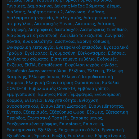
Γυναίκες
,
Δαμάσκηνα
,
Δείκτης Μάζας Σώματος
,
Δέρμα
,
Διαβήτης
,
Διαβήτης τύπου 2
,
Διάγνωση
,
Διάθεση
,
Διαλειμματική νηστεία
,
Διαλογισμός
,
Διάστρεμμα του
αστραγάλου
,
Διαταραχές Ύπνου
,
Διατάσεις
,
Διάταση
,
Διατροφή
,
Διατροφικές διαταραχές
,
Διατροφικές Συνήθειες
,
Διαφραγματική αναπνοή
,
Διοξείδιο του αζώτου
,
Δονήσεις
,
Δόντια
,
Δυσκοιλιότητα
,
Δύσπνοια
,
Εαρινή κόπωση
,
Εγκεφαλική λειτουργία
,
Εγκεφαλικό επεισόδιο
,
Εγκεφαλικό
Τραύμα
,
Εγκέφαλος
,
Εγκυμοσύνη
,
Εθελοντισμός
,
Ειδήσεις
,
Εικόνα του σώματος
,
Εισπνεόμενο εμβόλιο
,
Εκδρομές
,
Έκζεμα
,
ΕΚΠΑ
,
Εκπαίδευση
,
Εκφύλιση ωχράς κηλίδας
,
Ελευθερία Αναγνωστοπούλου
,
Ελιξίριο
,
Έλλειψη
,
Έλλειψη
βιταμίνης
,
Έλλειψη ύπνου
,
Ελληνική Ιατροδικαστική
Εταιρεία
,
Ελληνική Οδοντιατρική Ομοσπονδία
,
Εμβόλια
COVID-19
,
Εμβολιασμός Covid-19
,
Εμβόλιο γρίπης
,
Εμμηνόπαυση
,
Έμμηνος Ρύση
,
Έμφραγμα
,
Ενδυνάμωση
κορμού
,
Ενέργεια
,
Ενεργητικότητα
,
Ενίσχυση
ανοσοποητικού
,
Ενσυνείδητη Διατροφή
,
Ενσυνειδητότητα
,
Έντερο
,
Εξαερισμός
,
Εξάρθρημα ώμου
,
Εξάψεις
,
Εξεταστική
Περίοδος
,
Εορταστικό Τραπέζι
,
Επαρκής ύπνος
,
Επεξεργασμένα τρόφιμα
,
Επικρίσεις
,
Επίσκεψη
,
Επιστημονικές Εξελίξεις
,
Επιχειρηματικά Νέα
,
Εργασιακή
Εξουθένωση
,
Έρευνα
,
Ευεξία
,
Ευκάλυπτος
,
Εύρος κίνησης
,