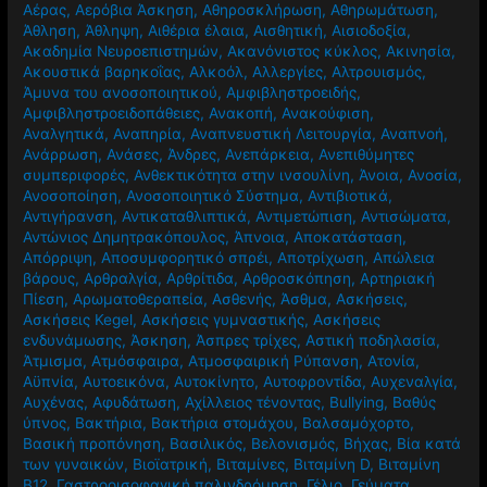
Αέρας
,
Αερόβια Άσκηση
,
Αθηροσκλήρωση
,
Αθηρωμάτωση
,
Άθληση
,
Άθληψη
,
Αιθέρια έλαια
,
Αισθητική
,
Αισιοδοξία
,
Ακαδημία Νευροεπιστημών
,
Ακανόνιστος κύκλος
,
Ακινησία
,
Ακουστικά βαρηκοΐας
,
Αλκοόλ
,
Αλλεργίες
,
Αλτρουισμός
,
Άμυνα του ανοσοποιητικού
,
Αμφιβληστροειδής
,
Αμφιβληστροειδοπάθειες
,
Ανακοπή
,
Ανακούφιση
,
Αναλγητικά
,
Αναπηρία
,
Αναπνευστική Λειτουργία
,
Αναπνοή
,
Ανάρρωση
,
Ανάσες
,
Άνδρες
,
Ανεπάρκεια
,
Ανεπιθύμητες
συμπεριφορές
,
Ανθεκτικότητα στην ινσουλίνη
,
Άνοια
,
Ανοσία
,
Ανοσοποίηση
,
Ανοσοποιητικό Σύστημα
,
Αντιβιοτικά
,
Αντιγήρανση
,
Αντικαταθλιπτικά
,
Αντιμετώπιση
,
Αντισώματα
,
Αντώνιος Δημητρακόπουλος
,
Άπνοια
,
Αποκατάσταση
,
Απόρριψη
,
Αποσυμφορητικό σπρέι
,
Αποτρίχωση
,
Απώλεια
βάρους
,
Αρθραλγία
,
Αρθρίτιδα
,
Αρθροσκόπηση
,
Αρτηριακή
Πίεση
,
Αρωματοθεραπεία
,
Ασθενής
,
Άσθμα
,
Ασκήσεις
,
Ασκήσεις Kegel
,
Ασκήσεις γυμναστικής
,
Ασκήσεις
ενδυνάμωσης
,
Άσκηση
,
Άσπρες τρίχες
,
Αστική ποδηλασία
,
Άτμισμα
,
Ατμόσφαιρα
,
Ατμοσφαιρική Ρύπανση
,
Ατονία
,
Αϋπνία
,
Αυτοεικόνα
,
Αυτοκίνητο
,
Αυτοφροντίδα
,
Αυχεναλγία
,
Αυχένας
,
Αφυδάτωση
,
Αχίλλειος τένοντας
,
Βullying
,
Βαθύς
ύπνος
,
Βακτήρια
,
Βακτήρια στομάχου
,
Βαλσαμόχορτο
,
Βασική προπόνηση
,
Βασιλικός
,
Βελονισμός
,
Βήχας
,
Βία κατά
των γυναικών
,
Βιοϊατρική
,
Βιταμίνες
,
Βιταμίνη D
,
Βιταμίνη
Β12
,
Γαστροοισοφαγική παλινδρόμηση
,
Γέλιο
,
Γεύματα
,