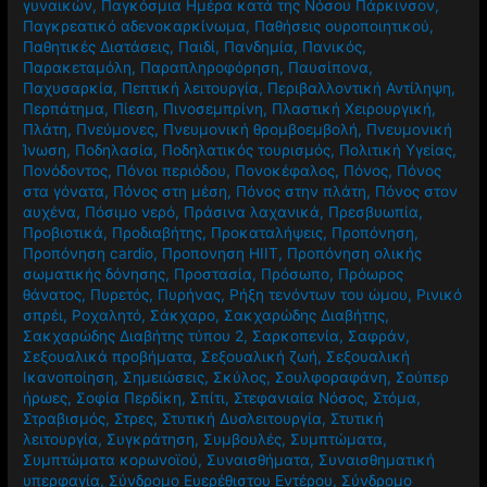
γυναικών
,
Παγκόσμια Ημέρα κατά της Νόσου Πάρκινσον
,
Παγκρεατικό αδενοκαρκίνωμα
,
Παθήσεις ουροποιητικού
,
Παθητικές Διατάσεις
,
Παιδί
,
Πανδημία
,
Πανικός
,
Παρακεταμόλη
,
Παραπληροφόρηση
,
Παυσίπονα
,
Παχυσαρκία
,
Πεπτική λειτουργία
,
Περιβαλλοντική Αντίληψη
,
Περπάτημα
,
Πίεση
,
Πινοσεμπρίνη
,
Πλαστική Χειρουργική
,
Πλάτη
,
Πνεύμονες
,
Πνευμονική θρομβοεμβολή
,
Πνευμονική
Ίνωση
,
Ποδηλασία
,
Ποδηλατικός τουρισμός
,
Πολιτική Υγείας
,
Πονόδοντος
,
Πόνοι περιόδου
,
Πονοκέφαλος
,
Πόνος
,
Πόνος
στα γόνατα
,
Πόνος στη μέση
,
Πόνος στην πλάτη
,
Πόνος στον
αυχένα
,
Πόσιμο νερό
,
Πράσινα λαχανικά
,
Πρεσβυωπία
,
Προβιοτικά
,
Προδιαβήτης
,
Προκαταλήψεις
,
Προπόνηση
,
Προπόνηση cardio
,
Προπονηση HIIT
,
Προπόνηση ολικής
σωματικής δόνησης
,
Προστασία
,
Πρόσωπο
,
Πρόωρος
θάνατος
,
Πυρετός
,
Πυρήνας
,
Ρήξη τενόντων του ώμου
,
Ρινικό
σπρέι
,
Ροχαλητό
,
Σάκχαρο
,
Σακχαρώδης Διαβήτης
,
Σακχαρώδης Διαβήτης τύπου 2
,
Σαρκοπενία
,
Σαφράν
,
Σεξουαλικά προβήματα
,
Σεξουαλική ζωή
,
Σεξουαλική
Ικανοποίηση
,
Σημειώσεις
,
Σκύλος
,
Σουλφοραφάνη
,
Σούπερ
ήρωες
,
Σοφία Περδίκη
,
Σπίτι
,
Στεφανιαία Νόσος
,
Στόμα
,
Στραβισμός
,
Στρες
,
Στυτική Δυσλειτουργία
,
Στυτική
λειτουργία
,
Συγκράτηση
,
Συμβουλές
,
Συμπτώματα
,
Συμπτώματα κορωνοϊού
,
Συναισθήματα
,
Συναισθηματική
υπερφαγία
,
Σύνδρομο Ευερέθιστου Εντέρου
,
Σύνδρομο