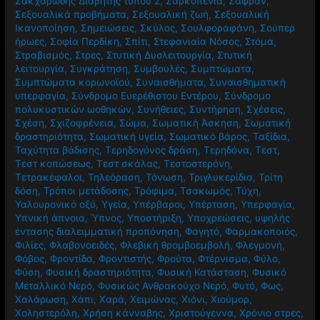
Σακχαρώδης Διαβήτης τύπου 2
,
Σαρκοπενία
,
Σαφράν
,
Σεξουαλικά προβήματα
,
Σεξουαλική ζωή
,
Σεξουαλική
Ικανοποίηση
,
Σημειώσεις
,
Σκύλος
,
Σουλφοραφάνη
,
Σούπερ
ήρωες
,
Σοφία Περδίκη
,
Σπίτι
,
Στεφανιαία Νόσος
,
Στόμα
,
Στραβισμός
,
Στρες
,
Στυτική Δυσλειτουργία
,
Στυτική
λειτουργία
,
Συγκράτηση
,
Συμβουλές
,
Συμπτώματα
,
Συμπτώματα κορωνοϊού
,
Συναισθήματα
,
Συναισθηματική
υπερφαγία
,
Σύνδρομο Ευερέθιστου Εντέρου
,
Σύνδρομο
πολυκυστικών ωοθηκών
,
Συνήθειες
,
Συντήρηση
,
Σχέσεις
,
Σχέση
,
Σχιζοφρένεια
,
Σώμα
,
Σωματική Άσκηση
,
Σωματική
δραστηριότητα
,
Σωματική υγεία
,
Σωματικό βάρος
,
Ταξίδια
,
Ταχύτητα βάδισης
,
Τερηδογόνος δράση
,
Τερηδόνα
,
Τεστ
,
Τεστ κοπώσεως
,
Τεστ σκάλας
,
Τεστοστερόνη
,
Τετρακέφαλοι
,
Τηλεόραση
,
Τόνωση
,
Τριγλυκερίδια
,
Τρίτη
δόση
,
Τρόποι μετάδοσης
,
Τρόφιμα
,
Τσακωμός
,
Τύχη
,
Υαλουρονικό οξύ
,
Υγεία
,
Υπέρβαροι
,
Υπέρταση
,
Υπερφαγία
,
Υπνική άπνοια
,
Ύπνος
,
Υποστήριξη
,
Υποχρεώσεις
,
υψηλής
έντασης διαλειμματική προπόνηση
,
Φαγητό
,
Φαρμακοποιός
,
Φιλίες
,
Φλαβονοειδές
,
Φλεβική θρομβοεμβολή
,
Φλεγμονή
,
Φόβος
,
Φροντίδα
,
Φροντιστής
,
Φρούτα
,
Φτέρνισμα
,
Φύλο
,
Φύση
,
Φυσική δραστηριότητα
,
Φυσική Κατάσταση
,
Φυσικό
Μεταλλικό Νερό
,
Φυσικώς Ανθρακούχο Νερό
,
Φυτό
,
Φως
,
Χαλάρωση
,
Χάπι
,
Χαρά
,
Χειμώνας
,
Χιόνι
,
Χιούμορ
,
Χοληστερόλη
,
Χρήση κάνναβης
,
Χριστούγεννα
,
Χρόνιο στρες
,