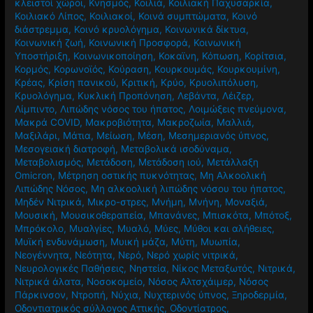
κλειστοί χώροι
,
Κνησμός
,
Κοιλιά
,
Κοιλιακή Παχυσαρκία
,
Κοιλιακό Λίπος
,
Κοιλιακοί
,
Κοινά συμπτώματα
,
Κοινό
διάστρεμμα
,
Κοινό κρυολόγημα
,
Κοινωνικά δίκτυα
,
Κοινωνική ζωή
,
Κοινωνική Προσφορά
,
Κοινωνική
Υποστήριξη
,
Κοινωνικοποίηση
,
Κοκαϊνη
,
Κόπωση
,
Κορίτσια
,
Κορμός
,
Κορωνοϊός
,
Κούραση
,
Κουρκουμάς
,
Κουρκουμίνη
,
Κρέας
,
Κρίση πανικού
,
Κριτική
,
Κρύο
,
Κρυολιπόλυση
,
Κρυολόγημα
,
Κυκλική Προπόνηση
,
Λεβάντα
,
Λέιζερ
,
Λίμπιντο
,
Λιπώδης νόσος του ήπατος
,
Λοιμώξεις πνεύμονα
,
Μακρά COVID
,
Μακροβιότητα
,
Μακροζωία
,
Μαλλιά
,
Μαξιλάρι
,
Μάτια
,
Μείωση
,
Μέση
,
Μεσημεριανός ύπνος
,
Μεσογειακή διατροφή
,
Μεταβολικά ισοδύναμα
,
Μεταβολισμός
,
Μετάδοση
,
Μετάδοση ιού
,
Μετάλλαξη
Omicron
,
Μέτρηση οστικής πυκνότητας
,
Μη Αλκοολική
Λιπώδης Νόσος
,
Μη αλκοολική λιπώδης νόσου του ήπατος
,
Μηδέν Νιτρικά
,
Μικρο-στρες
,
Μνήμη
,
Μνήνη
,
Μοναξιά
,
Μουσική
,
Μουσικοθεραπεία
,
Μπανάνες
,
Μπισκότα
,
Μπότοξ
,
Μπρόκολο
,
Μυαλγίες
,
Μυαλό
,
Μύες
,
Μύθοι και αλήθειες
,
Μυϊκή ενδυνάμωση
,
Μυική μάζα
,
Μύτη
,
Μυωπία
,
Νεογέννητα
,
Νεότητα
,
Νερό
,
Νερό χωρίς νιτρικά
,
Νευρολογικές Παθήσεις
,
Νηστεία
,
Νίκος Μεταξωτός
,
Νιτρικά
,
Νιτρικά άλατα
,
Νοσοκομείο
,
Νόσος Αλτσχάιμερ
,
Νόσος
Πάρκινσον
,
Ντροπή
,
Νύχια
,
Νυχτερινός ύπνος
,
Ξηροδερμία
,
Οδοντιατρικός σύλλογος Αττικής
,
Οδοντίατρος
,