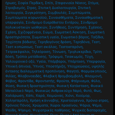
ήρωες
,
Σοφία Περδίκη
,
Σπίτι
,
Στεφανιαία Νόσος
,
Στόμα
,
Στραβισμός
,
Στρες
,
Στυτική Δυσλειτουργία
,
Στυτική
λειτουργία
,
Συγκράτηση
,
Συμβουλές
,
Συμπτώματα
,
Συμπτώματα κορωνοϊού
,
Συναισθήματα
,
Συναισθηματική
υπερφαγία
,
Σύνδρομο Ευερέθιστου Εντέρου
,
Σύνδρομο
πολυκυστικών ωοθηκών
,
Συνήθειες
,
Συντήρηση
,
Σχέσεις
,
Σχέση
,
Σχιζοφρένεια
,
Σώμα
,
Σωματική Άσκηση
,
Σωματική
δραστηριότητα
,
Σωματική υγεία
,
Σωματικό βάρος
,
Ταξίδια
,
Ταχύτητα βάδισης
,
Τερηδογόνος δράση
,
Τερηδόνα
,
Τεστ
,
Τεστ κοπώσεως
,
Τεστ σκάλας
,
Τεστοστερόνη
,
Τετρακέφαλοι
,
Τηλεόραση
,
Τόνωση
,
Τριγλυκερίδια
,
Τρίτη
δόση
,
Τρόποι μετάδοσης
,
Τρόφιμα
,
Τσακωμός
,
Τύχη
,
Υαλουρονικό οξύ
,
Υγεία
,
Υπέρβαροι
,
Υπέρταση
,
Υπερφαγία
,
Υπνική άπνοια
,
Ύπνος
,
Υποστήριξη
,
Υποχρεώσεις
,
υψηλής
έντασης διαλειμματική προπόνηση
,
Φαγητό
,
Φαρμακοποιός
,
Φιλίες
,
Φλαβονοειδές
,
Φλεβική θρομβοεμβολή
,
Φλεγμονή
,
Φόβος
,
Φροντίδα
,
Φροντιστής
,
Φρούτα
,
Φτέρνισμα
,
Φύλο
,
Φύση
,
Φυσική δραστηριότητα
,
Φυσική Κατάσταση
,
Φυσικό
Μεταλλικό Νερό
,
Φυσικώς Ανθρακούχο Νερό
,
Φυτό
,
Φως
,
Χαλάρωση
,
Χάπι
,
Χαρά
,
Χειμώνας
,
Χιόνι
,
Χιούμορ
,
Χοληστερόλη
,
Χρήση κάνναβης
,
Χριστούγεννα
,
Χρόνιο στρες
,
Χρόνιος Πόνος
,
Χρώματα
,
Χώροι πρασίνου
,
Ψάρια
,
Ψέμα
,
Ψεύδη
,
Ψήσιμο
,
Ψυχιατρικές παθήσεις
,
Ψυχικές διαταραχές
,
Ψυχική Υγεία
,
Ψυχολογία
,
Ώμοι
,
Ώμος
/ Από
Hours.gr