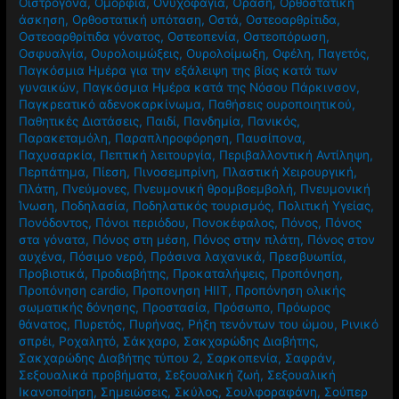
Οιστρογόνα
,
Ομορφιά
,
Ονυχοφαγία
,
Όραση
,
Ορθοστατική
άσκηση
,
Ορθοστατική υπόταση
,
Οστά
,
Οστεοαρθρίτιδα
,
Οστεοαρθρίτιδα γόνατος
,
Οστεοπενία
,
Οστεοπόρωση
,
Οσφυαλγία
,
Ουρολοιμώξεις
,
Ουρολοίμωξη
,
Οφέλη
,
Παγετός
,
Παγκόσμια Ημέρα για την εξάλειψη της βίας κατά των
γυναικών
,
Παγκόσμια Ημέρα κατά της Νόσου Πάρκινσον
,
Παγκρεατικό αδενοκαρκίνωμα
,
Παθήσεις ουροποιητικού
,
Παθητικές Διατάσεις
,
Παιδί
,
Πανδημία
,
Πανικός
,
Παρακεταμόλη
,
Παραπληροφόρηση
,
Παυσίπονα
,
Παχυσαρκία
,
Πεπτική λειτουργία
,
Περιβαλλοντική Αντίληψη
,
Περπάτημα
,
Πίεση
,
Πινοσεμπρίνη
,
Πλαστική Χειρουργική
,
Πλάτη
,
Πνεύμονες
,
Πνευμονική θρομβοεμβολή
,
Πνευμονική
Ίνωση
,
Ποδηλασία
,
Ποδηλατικός τουρισμός
,
Πολιτική Υγείας
,
Πονόδοντος
,
Πόνοι περιόδου
,
Πονοκέφαλος
,
Πόνος
,
Πόνος
στα γόνατα
,
Πόνος στη μέση
,
Πόνος στην πλάτη
,
Πόνος στον
αυχένα
,
Πόσιμο νερό
,
Πράσινα λαχανικά
,
Πρεσβυωπία
,
Προβιοτικά
,
Προδιαβήτης
,
Προκαταλήψεις
,
Προπόνηση
,
Προπόνηση cardio
,
Προπονηση HIIT
,
Προπόνηση ολικής
σωματικής δόνησης
,
Προστασία
,
Πρόσωπο
,
Πρόωρος
θάνατος
,
Πυρετός
,
Πυρήνας
,
Ρήξη τενόντων του ώμου
,
Ρινικό
σπρέι
,
Ροχαλητό
,
Σάκχαρο
,
Σακχαρώδης Διαβήτης
,
Σακχαρώδης Διαβήτης τύπου 2
,
Σαρκοπενία
,
Σαφράν
,
Σεξουαλικά προβήματα
,
Σεξουαλική ζωή
,
Σεξουαλική
Ικανοποίηση
,
Σημειώσεις
,
Σκύλος
,
Σουλφοραφάνη
,
Σούπερ