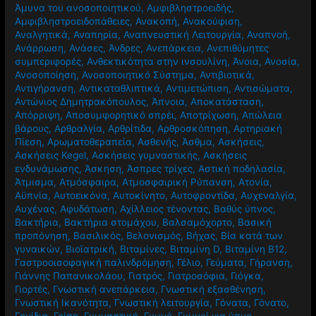
Άμυνα του ανοσοποιητικού
,
Αμφιβληστροειδής
,
Αμφιβληστροειδοπάθειες
,
Ανακοπή
,
Ανακούφιση
,
Αναλγητικά
,
Αναπηρία
,
Αναπνευστική Λειτουργία
,
Αναπνοή
,
Ανάρρωση
,
Ανάσες
,
Άνδρες
,
Ανεπάρκεια
,
Ανεπιθύμητες
συμπεριφορές
,
Ανθεκτικότητα στην ινσουλίνη
,
Άνοια
,
Ανοσία
,
Ανοσοποίηση
,
Ανοσοποιητικό Σύστημα
,
Αντιβιοτικά
,
Αντιγήρανση
,
Αντικαταθλιπτικά
,
Αντιμετώπιση
,
Αντισώματα
,
Αντώνιος Δημητρακόπουλος
,
Άπνοια
,
Αποκατάσταση
,
Απόρριψη
,
Αποσυμφορητικό σπρέι
,
Αποτρίχωση
,
Απώλεια
βάρους
,
Αρθραλγία
,
Αρθρίτιδα
,
Αρθροσκόπηση
,
Αρτηριακή
Πίεση
,
Αρωματοθεραπεία
,
Ασθενής
,
Άσθμα
,
Ασκήσεις
,
Ασκήσεις Kegel
,
Ασκήσεις γυμναστικής
,
Ασκήσεις
ενδυνάμωσης
,
Άσκηση
,
Άσπρες τρίχες
,
Αστική ποδηλασία
,
Άτμισμα
,
Ατμόσφαιρα
,
Ατμοσφαιρική Ρύπανση
,
Ατονία
,
Αϋπνία
,
Αυτοεικόνα
,
Αυτοκίνητο
,
Αυτοφροντίδα
,
Αυχεναλγία
,
Αυχένας
,
Αφυδάτωση
,
Αχίλλειος τένοντας
,
Βαθύς ύπνος
,
Βακτήρια
,
Βακτήρια στομάχου
,
Βαλσαμόχορτο
,
Βασική
προπόνηση
,
Βασιλικός
,
Βελονισμός
,
Βήχας
,
Βία κατά των
γυναικών
,
Βιοϊατρική
,
Βιταμίνες
,
Βιταμίνη D
,
Βιταμίνη Β12
,
Γαστροοισοφαγική παλινδρόμηση
,
Γέλιο
,
Γεύματα
,
Γήρανση
,
Γιάννης Παπανικολάου
,
Γιατρός
,
Γιατροσόφια
,
Γιόγκα
,
Γιορτές
,
Γνωστική ανεπάρκεια
,
Γνωστική εξασθένηση
,
Γνωστική Ικανότητα
,
Γνωστική λειτουργία
,
Γόνατα
,
Γόνατο
,
Γονίδια
,
Γρίπη
,
Γυμναστική
,
Γυμνό
,
Γυμνοί για ύπνο
,