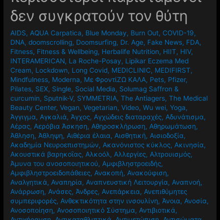
δεν συγκρατούν τον θύτη
AIDS
,
AQUA Carpatica
,
Blue Monday
,
Burn Out
,
COVID-19
,
DNA
,
doomscrolling
,
Doomsurfing
,
Dr. Age
,
Fake News
,
FDA
,
Fitness
,
Fitness & Wellbeing
,
Herbalife Nutrition
,
HIIT
,
HIV
,
INTERAMERICAN
,
La Roche-Posay
,
Lipikar Eczema Med
Cream
,
Lockdown
,
Long Covid
,
MEDICLINIC
,
MEDIFIRST
,
Mindfulness
,
Moderna
,
Mε ΦροντίΖΩ ΚΑΛΑ
,
Pets
,
Pfizer
,
Pilates
,
SEX
,
Single
,
Social Media
,
Solumag Saffron &
curcumin
,
Sputnik-V
,
SYMMETRIA
,
The Antiagers
,
The Medical
Beauty Center
,
Vegan
,
Vegetarian
,
Video
,
Wu wei
,
Yoga
,
Άγγιγμα
,
Αγκαλιά
,
Άγχος
,
Αγχώδεις διαταραχές
,
Αδυνάτισμα
,
Αέρας
,
Αερόβια Άσκηση
,
Αθηροσκλήρωση
,
Αθηρωμάτωση
,
Άθληση
,
Άθληψη
,
Αιθέρια έλαια
,
Αισθητική
,
Αισιοδοξία
,
Ακαδημία Νευροεπιστημών
,
Ακανόνιστος κύκλος
,
Ακινησία
,
Ακουστικά βαρηκοΐας
,
Αλκοόλ
,
Αλλεργίες
,
Αλτρουισμός
,
Άμυνα του ανοσοποιητικού
,
Αμφιβληστροειδής
,
Αμφιβληστροειδοπάθειες
,
Ανακοπή
,
Ανακούφιση
,
Αναλγητικά
,
Αναπηρία
,
Αναπνευστική Λειτουργία
,
Αναπνοή
,
Ανάρρωση
,
Ανάσες
,
Άνδρες
,
Ανεπάρκεια
,
Ανεπιθύμητες
συμπεριφορές
,
Ανθεκτικότητα στην ινσουλίνη
,
Άνοια
,
Ανοσία
,
Ανοσοποίηση
,
Ανοσοποιητικό Σύστημα
,
Αντιβιοτικά
,
Αντιγήρανση
,
Αντικαταθλιπτικά
,
Αντιμετώπιση
,
Αντισώματα
,