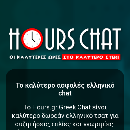
To καλύτερο
α
σ
φ
α
λ
έ
ς
ελληνικό
chat
Το Hours.gr Greek Chat είναι
καλύτερο δωρεάν ελληνικό τσατ για
συζητήσεις, φιλίες και γνωριμίες!