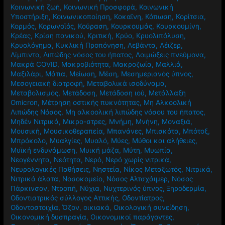
Κοινωνική ζωή
,
Κοινωνική Προσφορά
,
Κοινωνική
Υποστήριξη
,
Κοινωνικοποίηση
,
Κοκαϊνη
,
Κόπωση
,
Κορίτσια
,
Κορμός
,
Κορωνοϊός
,
Κούραση
,
Κουρκουμάς
,
Κουρκουμίνη
,
Κρέας
,
Κρίση πανικού
,
Κριτική
,
Κρύο
,
Κρυολιπόλυση
,
Κρυολόγημα
,
Κυκλική Προπόνηση
,
Λεβάντα
,
Λέιζερ
,
Λίμπιντο
,
Λιπώδης νόσος του ήπατος
,
Λοιμώξεις πνεύμονα
,
Μακρά COVID
,
Μακροβιότητα
,
Μακροζωία
,
Μαλλιά
,
Μαξιλάρι
,
Μάτια
,
Μείωση
,
Μέση
,
Μεσημεριανός ύπνος
,
Μεσογειακή διατροφή
,
Μεταβολικά ισοδύναμα
,
Μεταβολισμός
,
Μετάδοση
,
Μετάδοση ιού
,
Μετάλλαξη
Omicron
,
Μέτρηση οστικής πυκνότητας
,
Μη Αλκοολική
Λιπώδης Νόσος
,
Μη αλκοολική λιπώδης νόσου του ήπατος
,
Μηδέν Νιτρικά
,
Μικρο-στρες
,
Μνήμη
,
Μνήνη
,
Μοναξιά
,
Μουσική
,
Μουσικοθεραπεία
,
Μπανάνες
,
Μπισκότα
,
Μπότοξ
,
Μπρόκολο
,
Μυαλγίες
,
Μυαλό
,
Μύες
,
Μύθοι και αλήθειες
,
Μυϊκή ενδυνάμωση
,
Μυική μάζα
,
Μύτη
,
Μυωπία
,
Νεογέννητα
,
Νεότητα
,
Νερό
,
Νερό χωρίς νιτρικά
,
Νευρολογικές Παθήσεις
,
Νηστεία
,
Νίκος Μεταξωτός
,
Νιτρικά
,
Νιτρικά άλατα
,
Νοσοκομείο
,
Νόσος Αλτσχάιμερ
,
Νόσος
Πάρκινσον
,
Ντροπή
,
Νύχια
,
Νυχτερινός ύπνος
,
Ξηροδερμία
,
Οδοντιατρικός σύλλογος Αττικής
,
Οδοντίατρος
,
Οδοντοστοιχία
,
Όζον
,
οικιακά
,
Οικολογική συνείδηση
,
Οικονομική δυσπραγία
,
Οικονομικοί παράγοντες
,