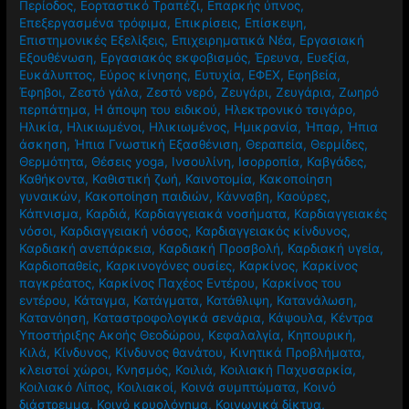
Περίοδος
,
Εορταστικό Τραπέζι
,
Επαρκής ύπνος
,
Επεξεργασμένα τρόφιμα
,
Επικρίσεις
,
Επίσκεψη
,
Επιστημονικές Εξελίξεις
,
Επιχειρηματικά Νέα
,
Εργασιακή
Εξουθένωση
,
Εργασιακός εκφοβισμός
,
Έρευνα
,
Ευεξία
,
Ευκάλυπτος
,
Εύρος κίνησης
,
Ευτυχία
,
ΕΦΕΧ
,
Εφηβεία
,
Έφηβοι
,
Ζεστό γάλα
,
Ζεστό νερό
,
Ζευγάρι
,
Ζευγάρια
,
Ζωηρό
περπάτημα
,
Η άποψη του ειδικού
,
Ηλεκτρονικό τσιγάρο
,
Ηλικία
,
Ηλικιωμένοι
,
Ηλικιωμένος
,
Ημικρανία
,
Ήπαρ
,
Ήπια
άσκηση
,
Ήπια Γνωστική Εξασθένιση
,
Θεραπεία
,
Θερμίδες
,
Θερμότητα
,
Θέσεις yoga
,
Ινσουλίνη
,
Ισορροπία
,
Καβγάδες
,
Καθήκοντα
,
Καθιστική ζωή
,
Καινοτομία
,
Κακοποίηση
γυναικών
,
Κακοποίηση παιδιών
,
Κάνναβη
,
Καούρες
,
Κάπνισμα
,
Καρδιά
,
Καρδιαγγειακά νοσήματα
,
Καρδιαγγειακές
νόσοι
,
Καρδιαγγειακή νόσος
,
Καρδιαγγειακός κίνδυνος
,
Καρδιακή ανεπάρκεια
,
Καρδιακή Προσβολή
,
Καρδιακή υγεία
,
Καρδιοπαθείς
,
Καρκινογόνες ουσίες
,
Καρκίνος
,
Καρκίνος
παγκρέατος
,
Καρκίνος Παχέος Εντέρου
,
Καρκίνος του
εντέρου
,
Κάταγμα
,
Κατάγματα
,
Κατάθλιψη
,
Κατανάλωση
,
Κατανόηση
,
Καταστροφολογικά σενάρια
,
Κάψουλα
,
Κέντρα
Υποστήριξης Ακοής Θεοδώρου
,
Κεφαλαλγία
,
Κηπουρική
,
Κιλά
,
Κίνδυνος
,
Κίνδυνος θανάτου
,
Κινητικά Προβλήματα
,
κλειστοί χώροι
,
Κνησμός
,
Κοιλιά
,
Κοιλιακή Παχυσαρκία
,
Κοιλιακό Λίπος
,
Κοιλιακοί
,
Κοινά συμπτώματα
,
Κοινό
διάστρεμμα
,
Κοινό κρυολόγημα
,
Κοινωνικά δίκτυα
,