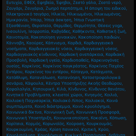
Ευτυχία
,
ΕΦΕΧ
,
Εφηβεία
,
Έφηβοι
,
Ζεστό γάλα
,
Ζεστό νερό
,
Ζευγάρι
,
Ζευγάρια
,
Ζωηρό περπάτημα
,
Η άποψη του ειδικού
,
Ηλεκτρονικό τσιγάρο
,
Ηλικία
,
Ηλικιωμένοι
,
Ηλικιωμένος
,
Ημικρανία
,
Ήπαρ
,
Ήπια άσκηση
,
Ήπια Γνωστική
Εξασθένιση
,
Θεραπεία
,
Θερμίδες
,
Θερμότητα
,
Θέσεις yoga
,
Ινσουλίνη
,
Ισορροπία
,
Καβγάδες
,
Καθήκοντα
,
Καθιστική ζωή
,
Καινοτομία
,
Κακοποίηση γυναικών
,
Κακοποίηση παιδιών
,
Κάνναβη
,
Καούρες
,
Κάπνισμα
,
Καρδιά
,
Καρδιαγγειακά
νοσήματα
,
Καρδιαγγειακές νόσοι
,
Καρδιαγγειακή νόσος
,
Καρδιαγγειακός κίνδυνος
,
Καρδιακή ανεπάρκεια
,
Καρδιακή
Προσβολή
,
Καρδιακή υγεία
,
Καρδιοπαθείς
,
Καρκινογόνες
ουσίες
,
Καρκίνος
,
Καρκίνος παγκρέατος
,
Καρκίνος Παχέος
Εντέρου
,
Καρκίνος του εντέρου
,
Κάταγμα
,
Κατάγματα
,
Κατάθλιψη
,
Κατανάλωση
,
Κατανόηση
,
Καταστροφολογικά
σενάρια
,
Κάψουλα
,
Κέντρα Υποστήριξης Ακοής Θεοδώρου
,
Κεφαλαλγία
,
Κηπουρική
,
Κιλά
,
Κίνδυνος
,
Κίνδυνος θανάτου
,
Κινητικά Προβλήματα
,
κλειστοί χώροι
,
Κνησμός
,
Κοιλιά
,
Κοιλιακή Παχυσαρκία
,
Κοιλιακό Λίπος
,
Κοιλιακοί
,
Κοινά
συμπτώματα
,
Κοινό διάστρεμμα
,
Κοινό κρυολόγημα
,
Κοινωνικά δίκτυα
,
Κοινωνική ζωή
,
Κοινωνική Προσφορά
,
Κοινωνική Υποστήριξη
,
Κοινωνικοποίηση
,
Κοκαϊνη
,
Κόπωση
,
Κορίτσια
,
Κορμός
,
Κορωνοϊός
,
Κούραση
,
Κουρκουμάς
,
Κουρκουμίνη
,
Κρέας
,
Κρίση πανικού
,
Κριτική
,
Κρύο
,
Κρυολιπόλυση
,
Κρυολόγημα
,
Κυκλική Προπόνηση
,
Λεβάντα
,