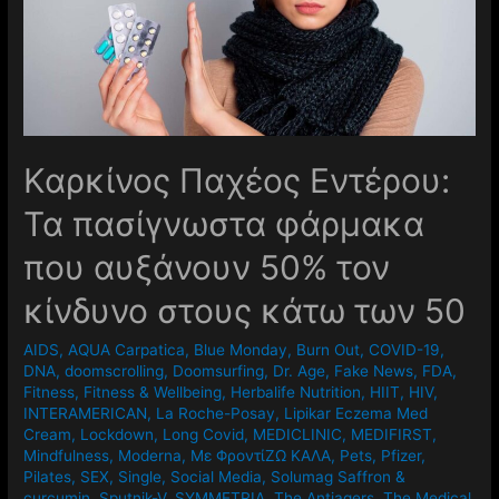
Καρκίνος Παχέος Εντέρου:
Τα πασίγνωστα φάρμακα
που αυξάνουν 50% τον
κίνδυνο στους κάτω των 50
AIDS
,
AQUA Carpatica
,
Blue Monday
,
Burn Out
,
COVID-19
,
DNA
,
doomscrolling
,
Doomsurfing
,
Dr. Age
,
Fake News
,
FDA
,
Fitness
,
Fitness & Wellbeing
,
Herbalife Nutrition
,
HIIT
,
HIV
,
INTERAMERICAN
,
La Roche-Posay
,
Lipikar Eczema Med
Cream
,
Lockdown
,
Long Covid
,
MEDICLINIC
,
MEDIFIRST
,
Mindfulness
,
Moderna
,
Mε ΦροντίΖΩ ΚΑΛΑ
,
Pets
,
Pfizer
,
Pilates
,
SEX
,
Single
,
Social Media
,
Solumag Saffron &
curcumin
,
Sputnik-V
,
SYMMETRIA
,
The Antiagers
,
The Medical