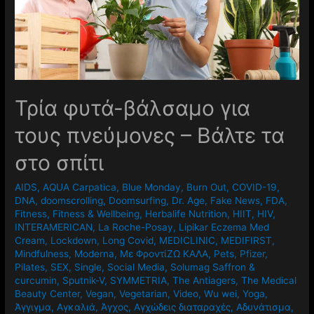
Τρία φυτά-βάλσαμο για
τους πνεύμονες – Βάλτε τα
στο σπίτι
AIDS
,
AQUA Carpatica
,
Blue Monday
,
Burn Out
,
COVID-19
,
DNA
,
doomscrolling
,
Doomsurfing
,
Dr. Age
,
Fake News
,
FDA
,
Fitness
,
Fitness & Wellbeing
,
Herbalife Nutrition
,
HIIT
,
HIV
,
INTERAMERICAN
,
La Roche-Posay
,
Lipikar Eczema Med
Cream
,
Lockdown
,
Long Covid
,
MEDICLINIC
,
MEDIFIRST
,
Mindfulness
,
Moderna
,
Mε ΦροντίΖΩ ΚΑΛΑ
,
Pets
,
Pfizer
,
Pilates
,
SEX
,
Single
,
Social Media
,
Solumag Saffron &
curcumin
,
Sputnik-V
,
SYMMETRIA
,
The Antiagers
,
The Medical
Beauty Center
,
Vegan
,
Vegetarian
,
Video
,
Wu wei
,
Yoga
,
Άγγιγμα
,
Αγκαλιά
,
Άγχος
,
Αγχώδεις διαταραχές
,
Αδυνάτισμα
,