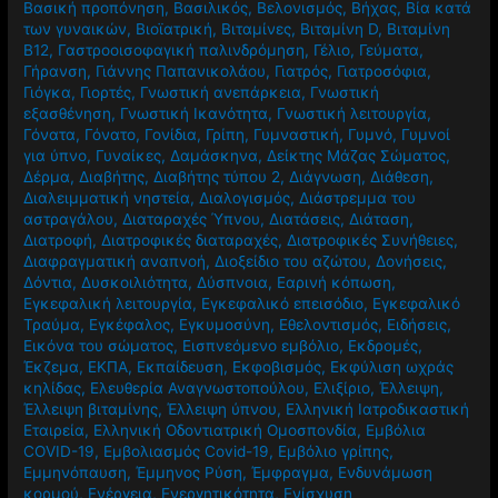
Βασική προπόνηση
,
Βασιλικός
,
Βελονισμός
,
Βήχας
,
Βία κατά
των γυναικών
,
Βιοϊατρική
,
Βιταμίνες
,
Βιταμίνη D
,
Βιταμίνη
Β12
,
Γαστροοισοφαγική παλινδρόμηση
,
Γέλιο
,
Γεύματα
,
Γήρανση
,
Γιάννης Παπανικολάου
,
Γιατρός
,
Γιατροσόφια
,
Γιόγκα
,
Γιορτές
,
Γνωστική ανεπάρκεια
,
Γνωστική
εξασθένηση
,
Γνωστική Ικανότητα
,
Γνωστική λειτουργία
,
Γόνατα
,
Γόνατο
,
Γονίδια
,
Γρίπη
,
Γυμναστική
,
Γυμνό
,
Γυμνοί
για ύπνο
,
Γυναίκες
,
Δαμάσκηνα
,
Δείκτης Μάζας Σώματος
,
Δέρμα
,
Διαβήτης
,
Διαβήτης τύπου 2
,
Διάγνωση
,
Διάθεση
,
Διαλειμματική νηστεία
,
Διαλογισμός
,
Διάστρεμμα του
αστραγάλου
,
Διαταραχές Ύπνου
,
Διατάσεις
,
Διάταση
,
Διατροφή
,
Διατροφικές διαταραχές
,
Διατροφικές Συνήθειες
,
Διαφραγματική αναπνοή
,
Διοξείδιο του αζώτου
,
Δονήσεις
,
Δόντια
,
Δυσκοιλιότητα
,
Δύσπνοια
,
Εαρινή κόπωση
,
Εγκεφαλική λειτουργία
,
Εγκεφαλικό επεισόδιο
,
Εγκεφαλικό
Τραύμα
,
Εγκέφαλος
,
Εγκυμοσύνη
,
Εθελοντισμός
,
Ειδήσεις
,
Εικόνα του σώματος
,
Εισπνεόμενο εμβόλιο
,
Εκδρομές
,
Έκζεμα
,
ΕΚΠΑ
,
Εκπαίδευση
,
Εκφοβισμός
,
Εκφύλιση ωχράς
κηλίδας
,
Ελευθερία Αναγνωστοπούλου
,
Ελιξίριο
,
Έλλειψη
,
Έλλειψη βιταμίνης
,
Έλλειψη ύπνου
,
Ελληνική Ιατροδικαστική
Εταιρεία
,
Ελληνική Οδοντιατρική Ομοσπονδία
,
Εμβόλια
COVID-19
,
Εμβολιασμός Covid-19
,
Εμβόλιο γρίπης
,
Εμμηνόπαυση
,
Έμμηνος Ρύση
,
Έμφραγμα
,
Ενδυνάμωση
κορμού
,
Ενέργεια
,
Ενεργητικότητα
,
Ενίσχυση