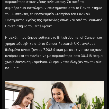
περισσότερο στους νέους ανθρώπους. Σε αυτό το
συμπέρασμα καταλήγουν επιστήμονες από το Πανεπιστήμιο
του Άμπερντιν, το Νοσοκομείο Grampian του Εθνικού
Συστήματος Υγείας της Βρετανίας όπως και από το Βασιλικό
Πανεπιστήμιο του Μπέλφαστ.
Η μελέτη που δημοσιεύθηκε στο British Journal of Cancer και
χρηματοδοτήθηκε από το Cancer Research UK , ανέλυσε
δεδομένα εντοπίζοντας 7.903 άτομα με καρκίνο του παχέος
εντέρου και τα συνέκρινε με περισσότερα από 30.418 άτομα
χωρίς διάγνωση καρκίνου. Οι ερευνητές έλεγξαν γενετικούς
και μη π..