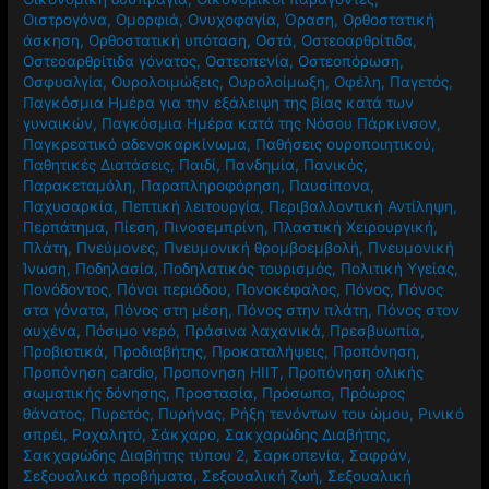
Οιστρογόνα
,
Ομορφιά
,
Ονυχοφαγία
,
Όραση
,
Ορθοστατική
άσκηση
,
Ορθοστατική υπόταση
,
Οστά
,
Οστεοαρθρίτιδα
,
Οστεοαρθρίτιδα γόνατος
,
Οστεοπενία
,
Οστεοπόρωση
,
Οσφυαλγία
,
Ουρολοιμώξεις
,
Ουρολοίμωξη
,
Οφέλη
,
Παγετός
,
Παγκόσμια Ημέρα για την εξάλειψη της βίας κατά των
γυναικών
,
Παγκόσμια Ημέρα κατά της Νόσου Πάρκινσον
,
Παγκρεατικό αδενοκαρκίνωμα
,
Παθήσεις ουροποιητικού
,
Παθητικές Διατάσεις
,
Παιδί
,
Πανδημία
,
Πανικός
,
Παρακεταμόλη
,
Παραπληροφόρηση
,
Παυσίπονα
,
Παχυσαρκία
,
Πεπτική λειτουργία
,
Περιβαλλοντική Αντίληψη
,
Περπάτημα
,
Πίεση
,
Πινοσεμπρίνη
,
Πλαστική Χειρουργική
,
Πλάτη
,
Πνεύμονες
,
Πνευμονική θρομβοεμβολή
,
Πνευμονική
Ίνωση
,
Ποδηλασία
,
Ποδηλατικός τουρισμός
,
Πολιτική Υγείας
,
Πονόδοντος
,
Πόνοι περιόδου
,
Πονοκέφαλος
,
Πόνος
,
Πόνος
στα γόνατα
,
Πόνος στη μέση
,
Πόνος στην πλάτη
,
Πόνος στον
αυχένα
,
Πόσιμο νερό
,
Πράσινα λαχανικά
,
Πρεσβυωπία
,
Προβιοτικά
,
Προδιαβήτης
,
Προκαταλήψεις
,
Προπόνηση
,
Προπόνηση cardio
,
Προπονηση HIIT
,
Προπόνηση ολικής
σωματικής δόνησης
,
Προστασία
,
Πρόσωπο
,
Πρόωρος
θάνατος
,
Πυρετός
,
Πυρήνας
,
Ρήξη τενόντων του ώμου
,
Ρινικό
σπρέι
,
Ροχαλητό
,
Σάκχαρο
,
Σακχαρώδης Διαβήτης
,
Σακχαρώδης Διαβήτης τύπου 2
,
Σαρκοπενία
,
Σαφράν
,
Σεξουαλικά προβήματα
,
Σεξουαλική ζωή
,
Σεξουαλική