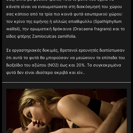
κάνετε είναι να ενσωματώσετε στη διακόσμησή του χώρου
σας κάποιο από τα τρία πιο κοινά φυτά εσωτερικού χώρου:
τον κρίνο της ειρήνης ή αλλιώς σπαθίφυλλο (Spathiphyllum
wallisii), την αρωματική δράκαινα (Dracaena fragrans) και το
είδος φτέρης Zamioculcas zamiifolia.
Σε εργαστηριακές δοκιμές, Βρετανοί ερευνητές διαπίστωσαν
ότι αυτά τα φυτά θα μπορούσαν να μειώσουν τα επίπεδα του
διοξείδιο του αζώτου (NO2) έως και 20%. Τα συγκεκριμένα
φυτά δεν είναι ιδιαίτερα ακριβά και είν..