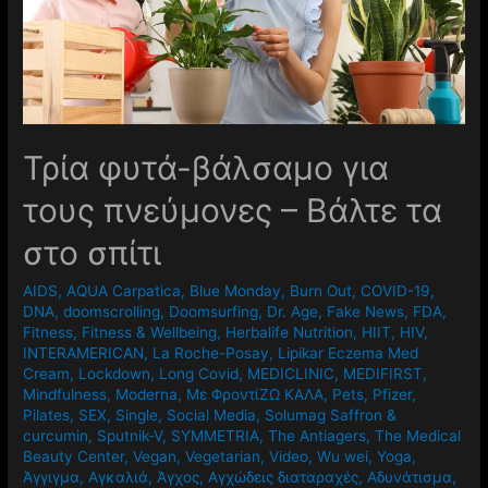
Τρία φυτά-βάλσαμο για
τους πνεύμονες – Βάλτε τα
στο σπίτι
AIDS
,
AQUA Carpatica
,
Blue Monday
,
Burn Out
,
COVID-19
,
DNA
,
doomscrolling
,
Doomsurfing
,
Dr. Age
,
Fake News
,
FDA
,
Fitness
,
Fitness & Wellbeing
,
Herbalife Nutrition
,
HIIT
,
HIV
,
INTERAMERICAN
,
La Roche-Posay
,
Lipikar Eczema Med
Cream
,
Lockdown
,
Long Covid
,
MEDICLINIC
,
MEDIFIRST
,
Mindfulness
,
Moderna
,
Mε ΦροντίΖΩ ΚΑΛΑ
,
Pets
,
Pfizer
,
Pilates
,
SEX
,
Single
,
Social Media
,
Solumag Saffron &
curcumin
,
Sputnik-V
,
SYMMETRIA
,
The Antiagers
,
The Medical
Beauty Center
,
Vegan
,
Vegetarian
,
Video
,
Wu wei
,
Yoga
,
Άγγιγμα
,
Αγκαλιά
,
Άγχος
,
Αγχώδεις διαταραχές
,
Αδυνάτισμα
,