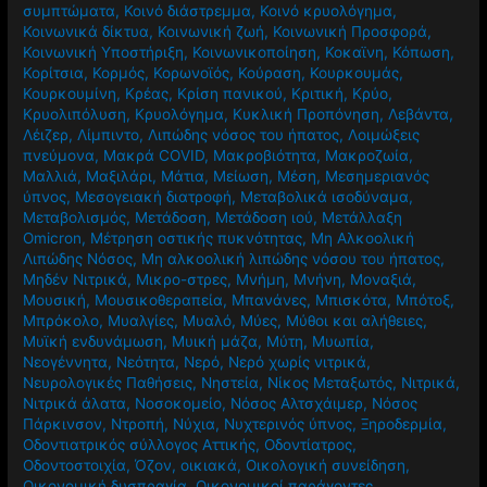
συμπτώματα
,
Κοινό διάστρεμμα
,
Κοινό κρυολόγημα
,
Κοινωνικά δίκτυα
,
Κοινωνική ζωή
,
Κοινωνική Προσφορά
,
Κοινωνική Υποστήριξη
,
Κοινωνικοποίηση
,
Κοκαϊνη
,
Κόπωση
,
Κορίτσια
,
Κορμός
,
Κορωνοϊός
,
Κούραση
,
Κουρκουμάς
,
Κουρκουμίνη
,
Κρέας
,
Κρίση πανικού
,
Κριτική
,
Κρύο
,
Κρυολιπόλυση
,
Κρυολόγημα
,
Κυκλική Προπόνηση
,
Λεβάντα
,
Λέιζερ
,
Λίμπιντο
,
Λιπώδης νόσος του ήπατος
,
Λοιμώξεις
πνεύμονα
,
Μακρά COVID
,
Μακροβιότητα
,
Μακροζωία
,
Μαλλιά
,
Μαξιλάρι
,
Μάτια
,
Μείωση
,
Μέση
,
Μεσημεριανός
ύπνος
,
Μεσογειακή διατροφή
,
Μεταβολικά ισοδύναμα
,
Μεταβολισμός
,
Μετάδοση
,
Μετάδοση ιού
,
Μετάλλαξη
Omicron
,
Μέτρηση οστικής πυκνότητας
,
Μη Αλκοολική
Λιπώδης Νόσος
,
Μη αλκοολική λιπώδης νόσου του ήπατος
,
Μηδέν Νιτρικά
,
Μικρο-στρες
,
Μνήμη
,
Μνήνη
,
Μοναξιά
,
Μουσική
,
Μουσικοθεραπεία
,
Μπανάνες
,
Μπισκότα
,
Μπότοξ
,
Μπρόκολο
,
Μυαλγίες
,
Μυαλό
,
Μύες
,
Μύθοι και αλήθειες
,
Μυϊκή ενδυνάμωση
,
Μυική μάζα
,
Μύτη
,
Μυωπία
,
Νεογέννητα
,
Νεότητα
,
Νερό
,
Νερό χωρίς νιτρικά
,
Νευρολογικές Παθήσεις
,
Νηστεία
,
Νίκος Μεταξωτός
,
Νιτρικά
,
Νιτρικά άλατα
,
Νοσοκομείο
,
Νόσος Αλτσχάιμερ
,
Νόσος
Πάρκινσον
,
Ντροπή
,
Νύχια
,
Νυχτερινός ύπνος
,
Ξηροδερμία
,
Οδοντιατρικός σύλλογος Αττικής
,
Οδοντίατρος
,
Οδοντοστοιχία
,
Όζον
,
οικιακά
,
Οικολογική συνείδηση
,
Οικονομική δυσπραγία
,
Οικονομικοί παράγοντες
,