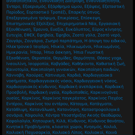
ανοσοποητικού
,
Ενσυνείδητη Διατροφή
,
Ενσυνειδητότητα
,
Έντερο
,
Εξαερισμός
,
Εξάρθρημα ώμου
,
Εξάψεις
,
Εξεταστική
Περίοδος
,
Εορταστικό Τραπέζι
,
Επαρκής ύπνος
,
Επεξεργασμένα τρόφιμα
,
Επικρίσεις
,
Επίσκεψη
,
Επιστημονικές Εξελίξεις
,
Επιχειρηματικά Νέα
,
Εργασιακή
Εξουθένωση
,
Έρευνα
,
Ευεξία
,
Ευκάλυπτος
,
Εύρος κίνησης
,
Ευτυχία
,
ΕΦΕΧ
,
Εφηβεία
,
Έφηβοι
,
Ζεστό γάλα
,
Ζεστό νερό
,
Ζευγάρι
,
Ζευγάρια
,
Ζωηρό περπάτημα
,
Η άποψη του ειδικού
,
Ηλεκτρονικό τσιγάρο
,
Ηλικία
,
Ηλικιωμένοι
,
Ηλικιωμένος
,
Ημικρανία
,
Ήπαρ
,
Ήπια άσκηση
,
Ήπια Γνωστική
Εξασθένιση
,
Θεραπεία
,
Θερμίδες
,
Θερμότητα
,
Θέσεις yoga
,
Ινσουλίνη
,
Ισορροπία
,
Καβγάδες
,
Καθήκοντα
,
Καθιστική ζωή
,
Καινοτομία
,
Κακοποίηση γυναικών
,
Κακοποίηση παιδιών
,
Κάνναβη
,
Καούρες
,
Κάπνισμα
,
Καρδιά
,
Καρδιαγγειακά
νοσήματα
,
Καρδιαγγειακές νόσοι
,
Καρδιαγγειακή νόσος
,
Καρδιαγγειακός κίνδυνος
,
Καρδιακή ανεπάρκεια
,
Καρδιακή
Προσβολή
,
Καρδιακή υγεία
,
Καρδιοπαθείς
,
Καρκινογόνες
ουσίες
,
Καρκίνος
,
Καρκίνος παγκρέατος
,
Καρκίνος Παχέος
Εντέρου
,
Καρκίνος του εντέρου
,
Κάταγμα
,
Κατάγματα
,
Κατάθλιψη
,
Κατανάλωση
,
Κατανόηση
,
Καταστροφολογικά
σενάρια
,
Κάψουλα
,
Κέντρα Υποστήριξης Ακοής Θεοδώρου
,
Κεφαλαλγία
,
Κηπουρική
,
Κιλά
,
Κίνδυνος
,
Κίνδυνος θανάτου
,
Κινητικά Προβλήματα
,
κλειστοί χώροι
,
Κνησμός
,
Κοιλιά
,
Κοιλιακή Παχυσαρκία
,
Κοιλιακό Λίπος
,
Κοιλιακοί
,
Κοινά