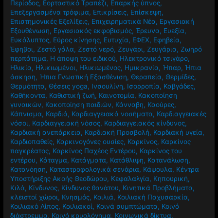
Περίοδος
,
Εορταστικό Τραπέζι
,
Επαρκής ύπνος
,
Επεξεργασμένα τρόφιμα
,
Επικρίσεις
,
Επίσκεψη
,
Επιστημονικές Εξελίξεις
,
Επιχειρηματικά Νέα
,
Εργασιακή
Εξουθένωση
,
Εργασιακός εκφοβισμός
,
Έρευνα
,
Ευεξία
,
Ευκάλυπτος
,
Εύρος κίνησης
,
Ευτυχία
,
ΕΦΕΧ
,
Εφηβεία
,
Έφηβοι
,
Ζεστό γάλα
,
Ζεστό νερό
,
Ζευγάρι
,
Ζευγάρια
,
Ζωηρό
περπάτημα
,
Η άποψη του ειδικού
,
Ηλεκτρονικό τσιγάρο
,
Ηλικία
,
Ηλικιωμένοι
,
Ηλικιωμένος
,
Ημικρανία
,
Ήπαρ
,
Ήπια
άσκηση
,
Ήπια Γνωστική Εξασθένιση
,
Θεραπεία
,
Θερμίδες
,
Θερμότητα
,
Θέσεις yoga
,
Ινσουλίνη
,
Ισορροπία
,
Καβγάδες
,
Καθήκοντα
,
Καθιστική ζωή
,
Καινοτομία
,
Κακοποίηση
γυναικών
,
Κακοποίηση παιδιών
,
Κάνναβη
,
Καούρες
,
Κάπνισμα
,
Καρδιά
,
Καρδιαγγειακά νοσήματα
,
Καρδιαγγειακές
νόσοι
,
Καρδιαγγειακή νόσος
,
Καρδιαγγειακός κίνδυνος
,
Καρδιακή ανεπάρκεια
,
Καρδιακή Προσβολή
,
Καρδιακή υγεία
,
Καρδιοπαθείς
,
Καρκινογόνες ουσίες
,
Καρκίνος
,
Καρκίνος
παγκρέατος
,
Καρκίνος Παχέος Εντέρου
,
Καρκίνος του
εντέρου
,
Κάταγμα
,
Κατάγματα
,
Κατάθλιψη
,
Κατανάλωση
,
Κατανόηση
,
Καταστροφολογικά σενάρια
,
Κάψουλα
,
Κέντρα
Υποστήριξης Ακοής Θεοδώρου
,
Κεφαλαλγία
,
Κηπουρική
,
Κιλά
,
Κίνδυνος
,
Κίνδυνος θανάτου
,
Κινητικά Προβλήματα
,
κλειστοί χώροι
,
Κνησμός
,
Κοιλιά
,
Κοιλιακή Παχυσαρκία
,
Κοιλιακό Λίπος
,
Κοιλιακοί
,
Κοινά συμπτώματα
,
Κοινό
διάστρεμμα
,
Κοινό κρυολόγημα
,
Κοινωνικά δίκτυα
,