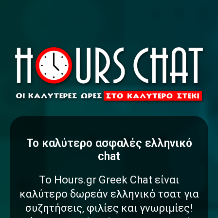
To καλύτερο
α
σ
φ
α
λ
έ
ς
ελληνικό
chat
Το Hours.gr Greek Chat είναι
καλύτερο δωρεάν ελληνικό τσατ για
συζητήσεις, φιλίες και γνωριμίες!