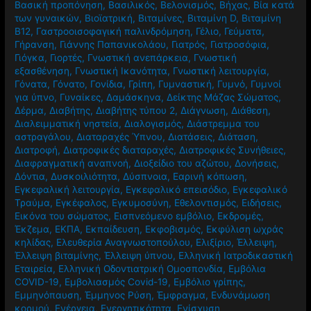
Βασική προπόνηση
,
Βασιλικός
,
Βελονισμός
,
Βήχας
,
Βία κατά
των γυναικών
,
Βιοϊατρική
,
Βιταμίνες
,
Βιταμίνη D
,
Βιταμίνη
Β12
,
Γαστροοισοφαγική παλινδρόμηση
,
Γέλιο
,
Γεύματα
,
Γήρανση
,
Γιάννης Παπανικολάου
,
Γιατρός
,
Γιατροσόφια
,
Γιόγκα
,
Γιορτές
,
Γνωστική ανεπάρκεια
,
Γνωστική
εξασθένηση
,
Γνωστική Ικανότητα
,
Γνωστική λειτουργία
,
Γόνατα
,
Γόνατο
,
Γονίδια
,
Γρίπη
,
Γυμναστική
,
Γυμνό
,
Γυμνοί
για ύπνο
,
Γυναίκες
,
Δαμάσκηνα
,
Δείκτης Μάζας Σώματος
,
Δέρμα
,
Διαβήτης
,
Διαβήτης τύπου 2
,
Διάγνωση
,
Διάθεση
,
Διαλειμματική νηστεία
,
Διαλογισμός
,
Διάστρεμμα του
αστραγάλου
,
Διαταραχές Ύπνου
,
Διατάσεις
,
Διάταση
,
Διατροφή
,
Διατροφικές διαταραχές
,
Διατροφικές Συνήθειες
,
Διαφραγματική αναπνοή
,
Διοξείδιο του αζώτου
,
Δονήσεις
,
Δόντια
,
Δυσκοιλιότητα
,
Δύσπνοια
,
Εαρινή κόπωση
,
Εγκεφαλική λειτουργία
,
Εγκεφαλικό επεισόδιο
,
Εγκεφαλικό
Τραύμα
,
Εγκέφαλος
,
Εγκυμοσύνη
,
Εθελοντισμός
,
Ειδήσεις
,
Εικόνα του σώματος
,
Εισπνεόμενο εμβόλιο
,
Εκδρομές
,
Έκζεμα
,
ΕΚΠΑ
,
Εκπαίδευση
,
Εκφοβισμός
,
Εκφύλιση ωχράς
κηλίδας
,
Ελευθερία Αναγνωστοπούλου
,
Ελιξίριο
,
Έλλειψη
,
Έλλειψη βιταμίνης
,
Έλλειψη ύπνου
,
Ελληνική Ιατροδικαστική
Εταιρεία
,
Ελληνική Οδοντιατρική Ομοσπονδία
,
Εμβόλια
COVID-19
,
Εμβολιασμός Covid-19
,
Εμβόλιο γρίπης
,
Εμμηνόπαυση
,
Έμμηνος Ρύση
,
Έμφραγμα
,
Ενδυνάμωση
κορμού
,
Ενέργεια
,
Ενεργητικότητα
,
Ενίσχυση