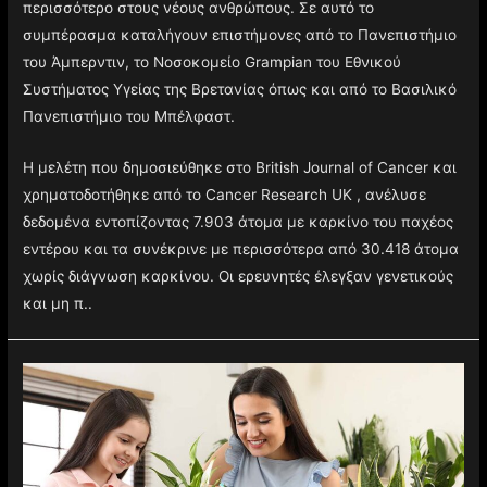
περισσότερο στους νέους ανθρώπους. Σε αυτό το
συμπέρασμα καταλήγουν επιστήμονες από το Πανεπιστήμιο
του Άμπερντιν, το Νοσοκομείο Grampian του Εθνικού
Συστήματος Υγείας της Βρετανίας όπως και από το Βασιλικό
Πανεπιστήμιο του Μπέλφαστ.
Η μελέτη που δημοσιεύθηκε στο British Journal of Cancer και
χρηματοδοτήθηκε από το Cancer Research UK , ανέλυσε
δεδομένα εντοπίζοντας 7.903 άτομα με καρκίνο του παχέος
εντέρου και τα συνέκρινε με περισσότερα από 30.418 άτομα
χωρίς διάγνωση καρκίνου. Οι ερευνητές έλεγξαν γενετικούς
και μη π..