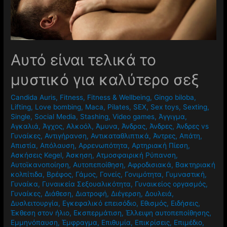
Αυτό είναι τελικά το
μυστικό για καλύτερο σεξ
Candida Auris
,
Fitness
,
Fitness & Wellbeing
,
Gingo biloba
,
Lifting
,
Love bombing
,
Maca
,
Pilates
,
SEX
,
Sex toys
,
Sexting
,
Single
,
Social Media
,
Stashing
,
Video games
,
Άγγιγμα
,
Αγκαλιά
,
Άγχος
,
Αλκοόλ
,
Άμυνα
,
Άνδρας
,
Άνδρες
,
Άνδρες vs
Γυναίκες
,
Αντιγήρανση
,
Αντικαταθλιπτικά
,
Άντρες
,
Απάτη
,
Απιστία
,
Απόλαυση
,
Αρρενωπότητα
,
Αρτηριακή Πίεση
,
Ασκήσεις Kegel
,
Άσκηση
,
Ατμοσφαιρική Ρύπανση
,
Αυτοϊκανοποίηση
,
Αυτοπεποίθηση
,
Αφροδισιακά
,
Βακτηριακή
κολπίτιδα
,
Βρέφος
,
Γάμος
,
Γονείς
,
Γονιμότητα
,
Γυμναστική
,
Γυναίκα
,
Γυναικεία Σεξουαλικότητα
,
Γυναικείος οργασμός
,
Γυναίκες
,
Διάθεση
,
Διατροφή
,
Διέγερση
,
Δουλειά
,
Δυσλειτουργία
,
Εγκεφαλικό επεισόδιο
,
Εθισμός
,
Ειδήσεις
,
Έκθεση στον ήλιο
,
Εκσπερμάτιση
,
Έλλειψη αυτοπεποίθησης
,
Εμμηνόπαυση
,
Έμφραγμα
,
Επιθυμία
,
Επικρίσεις
,
Επιμέδιο
,