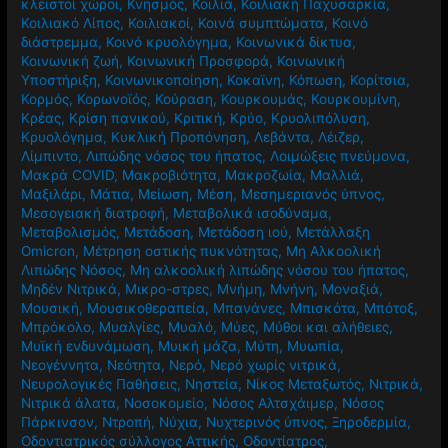
κλειστοί χώροι
,
Κνησμός
,
Κοιλιά
,
Κοιλιακή Παχυσαρκία
,
Κοιλιακό Λίπος
,
Κοιλιακοί
,
Κοινά συμπτώματα
,
Κοινό
διάστρεμμα
,
Κοινό κρυολόγημα
,
Κοινωνικά δίκτυα
,
Κοινωνική ζωή
,
Κοινωνική Προσφορά
,
Κοινωνική
Υποστήριξη
,
Κοινωνικοποίηση
,
Κοκαϊνη
,
Κόπωση
,
Κορίτσια
,
Κορμός
,
Κορωνοϊός
,
Κούραση
,
Κουρκουμάς
,
Κουρκουμίνη
,
Κρέας
,
Κρίση πανικού
,
Κριτική
,
Κρύο
,
Κρυολιπόλυση
,
Κρυολόγημα
,
Κυκλική Προπόνηση
,
Λεβάντα
,
Λέιζερ
,
Λίμπιντο
,
Λιπώδης νόσος του ήπατος
,
Λοιμώξεις πνεύμονα
,
Μακρά COVID
,
Μακροβιότητα
,
Μακροζωία
,
Μαλλιά
,
Μαξιλάρι
,
Μάτια
,
Μείωση
,
Μέση
,
Μεσημεριανός ύπνος
,
Μεσογειακή διατροφή
,
Μεταβολικά ισοδύναμα
,
Μεταβολισμός
,
Μετάδοση
,
Μετάδοση ιού
,
Μετάλλαξη
Omicron
,
Μέτρηση οστικής πυκνότητας
,
Μη Αλκοολική
Λιπώδης Νόσος
,
Μη αλκοολική λιπώδης νόσου του ήπατος
,
Μηδέν Νιτρικά
,
Μικρο-στρες
,
Μνήμη
,
Μνήνη
,
Μοναξιά
,
Μουσική
,
Μουσικοθεραπεία
,
Μπανάνες
,
Μπισκότα
,
Μπότοξ
,
Μπρόκολο
,
Μυαλγίες
,
Μυαλό
,
Μύες
,
Μύθοι και αλήθειες
,
Μυϊκή ενδυνάμωση
,
Μυική μάζα
,
Μύτη
,
Μυωπία
,
Νεογέννητα
,
Νεότητα
,
Νερό
,
Νερό χωρίς νιτρικά
,
Νευρολογικές Παθήσεις
,
Νηστεία
,
Νίκος Μεταξωτός
,
Νιτρικά
,
Νιτρικά άλατα
,
Νοσοκομείο
,
Νόσος Αλτσχάιμερ
,
Νόσος
Πάρκινσον
,
Ντροπή
,
Νύχια
,
Νυχτερινός ύπνος
,
Ξηροδερμία
,
Οδοντιατρικός σύλλογος Αττικής
,
Οδοντίατρος
,