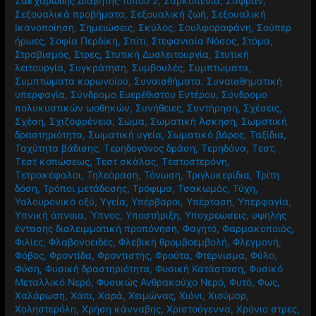
Σακχαρώδης Διαβήτης τύπου 2
,
Σαρκοπενία
,
Σαφράν
,
Σεξουαλικά προβήματα
,
Σεξουαλική ζωή
,
Σεξουαλική
Ικανοποίηση
,
Σημειώσεις
,
Σκύλος
,
Σουλφοραφάνη
,
Σούπερ
ήρωες
,
Σοφία Περδίκη
,
Σπίτι
,
Στεφανιαία Νόσος
,
Στόμα
,
Στραβισμός
,
Στρες
,
Στυτική Δυσλειτουργία
,
Στυτική
λειτουργία
,
Συγκράτηση
,
Συμβουλές
,
Συμπτώματα
,
Συμπτώματα κορωνοϊού
,
Συναισθήματα
,
Συναισθηματική
υπερφαγία
,
Σύνδρομο Ευερέθιστου Εντέρου
,
Σύνδρομο
πολυκυστικών ωοθηκών
,
Συνήθειες
,
Συντήρηση
,
Σχέσεις
,
Σχέση
,
Σχιζοφρένεια
,
Σώμα
,
Σωματική Άσκηση
,
Σωματική
δραστηριότητα
,
Σωματική υγεία
,
Σωματικό βάρος
,
Ταξίδια
,
Ταχύτητα βάδισης
,
Τερηδογόνος δράση
,
Τερηδόνα
,
Τεστ
,
Τεστ κοπώσεως
,
Τεστ σκάλας
,
Τεστοστερόνη
,
Τετρακέφαλοι
,
Τηλεόραση
,
Τόνωση
,
Τριγλυκερίδια
,
Τρίτη
δόση
,
Τρόποι μετάδοσης
,
Τρόφιμα
,
Τσακωμός
,
Τύχη
,
Υαλουρονικό οξύ
,
Υγεία
,
Υπέρβαροι
,
Υπέρταση
,
Υπερφαγία
,
Υπνική άπνοια
,
Ύπνος
,
Υποστήριξη
,
Υποχρεώσεις
,
υψηλής
έντασης διαλειμματική προπόνηση
,
Φαγητό
,
Φαρμακοποιός
,
Φιλίες
,
Φλαβονοειδές
,
Φλεβική θρομβοεμβολή
,
Φλεγμονή
,
Φόβος
,
Φροντίδα
,
Φροντιστής
,
Φρούτα
,
Φτέρνισμα
,
Φύλο
,
Φύση
,
Φυσική δραστηριότητα
,
Φυσική Κατάσταση
,
Φυσικό
Μεταλλικό Νερό
,
Φυσικώς Ανθρακούχο Νερό
,
Φυτό
,
Φως
,
Χαλάρωση
,
Χάπι
,
Χαρά
,
Χειμώνας
,
Χιόνι
,
Χιούμορ
,
Χοληστερόλη
,
Χρήση κάνναβης
,
Χριστούγεννα
,
Χρόνιο στρες
,