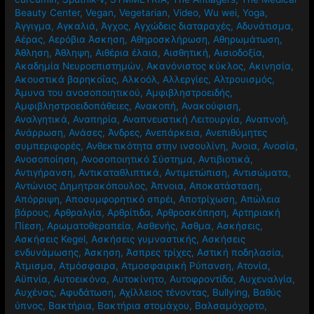
Beauty Center
,
Vegan
,
Vegetarian
,
Video
,
Wu wei
,
Yoga
,
Άγγιγμα
,
Αγκαλιά
,
Άγχος
,
Αγχώδεις διαταραχές
,
Αδυνάτισμα
,
Αέρας
,
Αερόβια Άσκηση
,
Αθηροσκλήρωση
,
Αθηρωμάτωση
,
Άθληση
,
Άθληψη
,
Αιθέρια έλαια
,
Αισθητική
,
Αισιοδοξία
,
Ακαδημία Νευροεπιστημών
,
Ακανόνιστος κύκλος
,
Ακινησία
,
Ακουστικά βαρηκοΐας
,
Αλκοόλ
,
Αλλεργίες
,
Αλτρουισμός
,
Άμυνα του ανοσοποιητικού
,
Αμφιβληστροειδής
,
Αμφιβληστροειδοπάθειες
,
Ανακοπή
,
Ανακούφιση
,
Αναλγητικά
,
Αναπηρία
,
Αναπνευστική Λειτουργία
,
Αναπνοή
,
Ανάρρωση
,
Ανάσες
,
Άνδρες
,
Ανεπάρκεια
,
Ανεπιθύμητες
συμπεριφορές
,
Ανθεκτικότητα στην ινσουλίνη
,
Άνοια
,
Ανοσία
,
Ανοσοποίηση
,
Ανοσοποιητικό Σύστημα
,
Αντιβιοτικά
,
Αντιγήρανση
,
Αντικαταθλιπτικά
,
Αντιμετώπιση
,
Αντισώματα
,
Αντώνιος Δημητρακόπουλος
,
Άπνοια
,
Αποκατάσταση
,
Απόρριψη
,
Αποσυμφορητικό σπρέι
,
Αποτρίχωση
,
Απώλεια
βάρους
,
Αρθραλγία
,
Αρθρίτιδα
,
Αρθροσκόπηση
,
Αρτηριακή
Πίεση
,
Αρωματοθεραπεία
,
Ασθενής
,
Άσθμα
,
Ασκήσεις
,
Ασκήσεις Kegel
,
Ασκήσεις γυμναστικής
,
Ασκήσεις
ενδυνάμωσης
,
Άσκηση
,
Άσπρες τρίχες
,
Αστική ποδηλασία
,
Άτμισμα
,
Ατμόσφαιρα
,
Ατμοσφαιρική Ρύπανση
,
Ατονία
,
Αϋπνία
,
Αυτοεικόνα
,
Αυτοκίνητο
,
Αυτοφροντίδα
,
Αυχεναλγία
,
Αυχένας
,
Αφυδάτωση
,
Αχίλλειος τένοντας
,
Βullying
,
Βαθύς
ύπνος
,
Βακτήρια
,
Βακτήρια στομάχου
,
Βαλσαμόχορτο
,