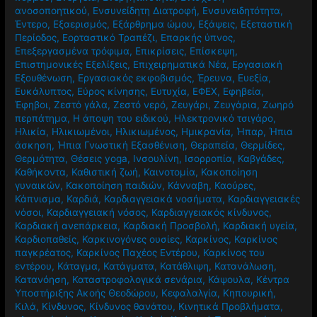
ανοσοποητικού
,
Ενσυνείδητη Διατροφή
,
Ενσυνειδητότητα
,
Έντερο
,
Εξαερισμός
,
Εξάρθρημα ώμου
,
Εξάψεις
,
Εξεταστική
Περίοδος
,
Εορταστικό Τραπέζι
,
Επαρκής ύπνος
,
Επεξεργασμένα τρόφιμα
,
Επικρίσεις
,
Επίσκεψη
,
Επιστημονικές Εξελίξεις
,
Επιχειρηματικά Νέα
,
Εργασιακή
Εξουθένωση
,
Εργασιακός εκφοβισμός
,
Έρευνα
,
Ευεξία
,
Ευκάλυπτος
,
Εύρος κίνησης
,
Ευτυχία
,
ΕΦΕΧ
,
Εφηβεία
,
Έφηβοι
,
Ζεστό γάλα
,
Ζεστό νερό
,
Ζευγάρι
,
Ζευγάρια
,
Ζωηρό
περπάτημα
,
Η άποψη του ειδικού
,
Ηλεκτρονικό τσιγάρο
,
Ηλικία
,
Ηλικιωμένοι
,
Ηλικιωμένος
,
Ημικρανία
,
Ήπαρ
,
Ήπια
άσκηση
,
Ήπια Γνωστική Εξασθένιση
,
Θεραπεία
,
Θερμίδες
,
Θερμότητα
,
Θέσεις yoga
,
Ινσουλίνη
,
Ισορροπία
,
Καβγάδες
,
Καθήκοντα
,
Καθιστική ζωή
,
Καινοτομία
,
Κακοποίηση
γυναικών
,
Κακοποίηση παιδιών
,
Κάνναβη
,
Καούρες
,
Κάπνισμα
,
Καρδιά
,
Καρδιαγγειακά νοσήματα
,
Καρδιαγγειακές
νόσοι
,
Καρδιαγγειακή νόσος
,
Καρδιαγγειακός κίνδυνος
,
Καρδιακή ανεπάρκεια
,
Καρδιακή Προσβολή
,
Καρδιακή υγεία
,
Καρδιοπαθείς
,
Καρκινογόνες ουσίες
,
Καρκίνος
,
Καρκίνος
παγκρέατος
,
Καρκίνος Παχέος Εντέρου
,
Καρκίνος του
εντέρου
,
Κάταγμα
,
Κατάγματα
,
Κατάθλιψη
,
Κατανάλωση
,
Κατανόηση
,
Καταστροφολογικά σενάρια
,
Κάψουλα
,
Κέντρα
Υποστήριξης Ακοής Θεοδώρου
,
Κεφαλαλγία
,
Κηπουρική
,
Κιλά
,
Κίνδυνος
,
Κίνδυνος θανάτου
,
Κινητικά Προβλήματα
,