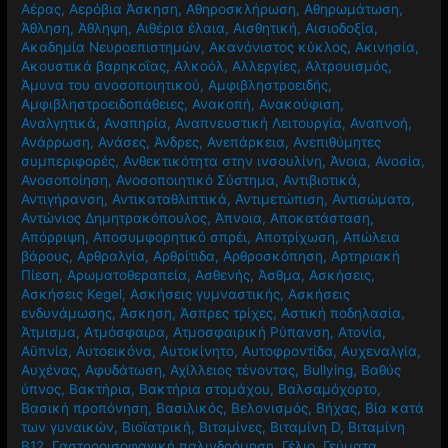
Αέρας
,
Αερόβια Άσκηση
,
Αθηροσκλήρωση
,
Αθηρωμάτωση
,
Άθληση
,
Άθληψη
,
Αιθέρια έλαια
,
Αισθητική
,
Αισιοδοξία
,
Ακαδημία Νευροεπιστημών
,
Ακανόνιστος κύκλος
,
Ακινησία
,
Ακουστικά βαρηκοΐας
,
Αλκοόλ
,
Αλλεργίες
,
Αλτρουισμός
,
Άμυνα του ανοσοποιητικού
,
Αμφιβληστροειδής
,
Αμφιβληστροειδοπάθειες
,
Ανακοπή
,
Ανακούφιση
,
Αναλγητικά
,
Αναπηρία
,
Αναπνευστική Λειτουργία
,
Αναπνοή
,
Ανάρρωση
,
Ανάσες
,
Άνδρες
,
Ανεπάρκεια
,
Ανεπιθύμητες
συμπεριφορές
,
Ανθεκτικότητα στην ινσουλίνη
,
Άνοια
,
Ανοσία
,
Ανοσοποίηση
,
Ανοσοποιητικό Σύστημα
,
Αντιβιοτικά
,
Αντιγήρανση
,
Αντικαταθλιπτικά
,
Αντιμετώπιση
,
Αντισώματα
,
Αντώνιος Δημητρακόπουλος
,
Άπνοια
,
Αποκατάσταση
,
Απόρριψη
,
Αποσυμφορητικό σπρέι
,
Αποτρίχωση
,
Απώλεια
βάρους
,
Αρθραλγία
,
Αρθρίτιδα
,
Αρθροσκόπηση
,
Αρτηριακή
Πίεση
,
Αρωματοθεραπεία
,
Ασθενής
,
Άσθμα
,
Ασκήσεις
,
Ασκήσεις Kegel
,
Ασκήσεις γυμναστικής
,
Ασκήσεις
ενδυνάμωσης
,
Άσκηση
,
Άσπρες τρίχες
,
Αστική ποδηλασία
,
Άτμισμα
,
Ατμόσφαιρα
,
Ατμοσφαιρική Ρύπανση
,
Ατονία
,
Αϋπνία
,
Αυτοεικόνα
,
Αυτοκίνητο
,
Αυτοφροντίδα
,
Αυχεναλγία
,
Αυχένας
,
Αφυδάτωση
,
Αχίλλειος τένοντας
,
Βullying
,
Βαθύς
ύπνος
,
Βακτήρια
,
Βακτήρια στομάχου
,
Βαλσαμόχορτο
,
Βασική προπόνηση
,
Βασιλικός
,
Βελονισμός
,
Βήχας
,
Βία κατά
των γυναικών
,
Βιοϊατρική
,
Βιταμίνες
,
Βιταμίνη D
,
Βιταμίνη
Β12
,
Γαστροοισοφαγική παλινδρόμηση
,
Γέλιο
,
Γεύματα
,