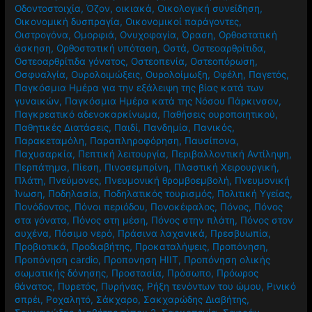
Οδοντοστοιχία
,
Όζον
,
οικιακά
,
Οικολογική συνείδηση
,
Οικονομική δυσπραγία
,
Οικονομικοί παράγοντες
,
Οιστρογόνα
,
Ομορφιά
,
Ονυχοφαγία
,
Όραση
,
Ορθοστατική
άσκηση
,
Ορθοστατική υπόταση
,
Οστά
,
Οστεοαρθρίτιδα
,
Οστεοαρθρίτιδα γόνατος
,
Οστεοπενία
,
Οστεοπόρωση
,
Οσφυαλγία
,
Ουρολοιμώξεις
,
Ουρολοίμωξη
,
Οφέλη
,
Παγετός
,
Παγκόσμια Ημέρα για την εξάλειψη της βίας κατά των
γυναικών
,
Παγκόσμια Ημέρα κατά της Νόσου Πάρκινσον
,
Παγκρεατικό αδενοκαρκίνωμα
,
Παθήσεις ουροποιητικού
,
Παθητικές Διατάσεις
,
Παιδί
,
Πανδημία
,
Πανικός
,
Παρακεταμόλη
,
Παραπληροφόρηση
,
Παυσίπονα
,
Παχυσαρκία
,
Πεπτική λειτουργία
,
Περιβαλλοντική Αντίληψη
,
Περπάτημα
,
Πίεση
,
Πινοσεμπρίνη
,
Πλαστική Χειρουργική
,
Πλάτη
,
Πνεύμονες
,
Πνευμονική θρομβοεμβολή
,
Πνευμονική
Ίνωση
,
Ποδηλασία
,
Ποδηλατικός τουρισμός
,
Πολιτική Υγείας
,
Πονόδοντος
,
Πόνοι περιόδου
,
Πονοκέφαλος
,
Πόνος
,
Πόνος
στα γόνατα
,
Πόνος στη μέση
,
Πόνος στην πλάτη
,
Πόνος στον
αυχένα
,
Πόσιμο νερό
,
Πράσινα λαχανικά
,
Πρεσβυωπία
,
Προβιοτικά
,
Προδιαβήτης
,
Προκαταλήψεις
,
Προπόνηση
,
Προπόνηση cardio
,
Προπονηση HIIT
,
Προπόνηση ολικής
σωματικής δόνησης
,
Προστασία
,
Πρόσωπο
,
Πρόωρος
θάνατος
,
Πυρετός
,
Πυρήνας
,
Ρήξη τενόντων του ώμου
,
Ρινικό
σπρέι
,
Ροχαλητό
,
Σάκχαρο
,
Σακχαρώδης Διαβήτης
,