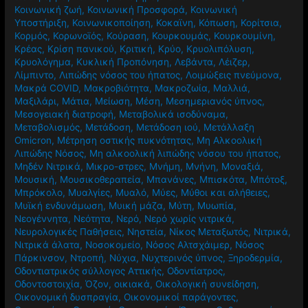
Κοινωνική ζωή
,
Κοινωνική Προσφορά
,
Κοινωνική
Υποστήριξη
,
Κοινωνικοποίηση
,
Κοκαϊνη
,
Κόπωση
,
Κορίτσια
,
Κορμός
,
Κορωνοϊός
,
Κούραση
,
Κουρκουμάς
,
Κουρκουμίνη
,
Κρέας
,
Κρίση πανικού
,
Κριτική
,
Κρύο
,
Κρυολιπόλυση
,
Κρυολόγημα
,
Κυκλική Προπόνηση
,
Λεβάντα
,
Λέιζερ
,
Λίμπιντο
,
Λιπώδης νόσος του ήπατος
,
Λοιμώξεις πνεύμονα
,
Μακρά COVID
,
Μακροβιότητα
,
Μακροζωία
,
Μαλλιά
,
Μαξιλάρι
,
Μάτια
,
Μείωση
,
Μέση
,
Μεσημεριανός ύπνος
,
Μεσογειακή διατροφή
,
Μεταβολικά ισοδύναμα
,
Μεταβολισμός
,
Μετάδοση
,
Μετάδοση ιού
,
Μετάλλαξη
Omicron
,
Μέτρηση οστικής πυκνότητας
,
Μη Αλκοολική
Λιπώδης Νόσος
,
Μη αλκοολική λιπώδης νόσου του ήπατος
,
Μηδέν Νιτρικά
,
Μικρο-στρες
,
Μνήμη
,
Μνήνη
,
Μοναξιά
,
Μουσική
,
Μουσικοθεραπεία
,
Μπανάνες
,
Μπισκότα
,
Μπότοξ
,
Μπρόκολο
,
Μυαλγίες
,
Μυαλό
,
Μύες
,
Μύθοι και αλήθειες
,
Μυϊκή ενδυνάμωση
,
Μυική μάζα
,
Μύτη
,
Μυωπία
,
Νεογέννητα
,
Νεότητα
,
Νερό
,
Νερό χωρίς νιτρικά
,
Νευρολογικές Παθήσεις
,
Νηστεία
,
Νίκος Μεταξωτός
,
Νιτρικά
,
Νιτρικά άλατα
,
Νοσοκομείο
,
Νόσος Αλτσχάιμερ
,
Νόσος
Πάρκινσον
,
Ντροπή
,
Νύχια
,
Νυχτερινός ύπνος
,
Ξηροδερμία
,
Οδοντιατρικός σύλλογος Αττικής
,
Οδοντίατρος
,
Οδοντοστοιχία
,
Όζον
,
οικιακά
,
Οικολογική συνείδηση
,
Οικονομική δυσπραγία
,
Οικονομικοί παράγοντες
,