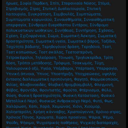
ήρωες
,
Σοφία Περδίκη
,
Σπίτι
,
Στεφανιαία Νόσος
,
Στόμα
,
Στραβισμός
,
Στρες
,
Στυτική Δυσλειτουργία
,
Στυτική
λειτουργία
,
Συγκράτηση
,
Συμβουλές
,
Συμπτώματα
,
Συμπτώματα κορωνοϊού
,
Συναισθήματα
,
Συναισθηματική
υπερφαγία
,
Σύνδρομο Ευερέθιστου Εντέρου
,
Σύνδρομο
πολυκυστικών ωοθηκών
,
Συνήθειες
,
Συντήρηση
,
Σχέσεις
,
Σχέση
,
Σχιζοφρένεια
,
Σώμα
,
Σωματική Άσκηση
,
Σωματική
δραστηριότητα
,
Σωματική υγεία
,
Σωματικό βάρος
,
Ταξίδια
,
Ταχύτητα βάδισης
,
Τερηδογόνος δράση
,
Τερηδόνα
,
Τεστ
,
Τεστ κοπώσεως
,
Τεστ σκάλας
,
Τεστοστερόνη
,
Τετρακέφαλοι
,
Τηλεόραση
,
Τόνωση
,
Τριγλυκερίδια
,
Τρίτη
δόση
,
Τρόποι μετάδοσης
,
Τρόφιμα
,
Τσακωμός
,
Τύχη
,
Υαλουρονικό οξύ
,
Υγεία
,
Υπέρβαροι
,
Υπέρταση
,
Υπερφαγία
,
Υπνική άπνοια
,
Ύπνος
,
Υποστήριξη
,
Υποχρεώσεις
,
υψηλής
έντασης διαλειμματική προπόνηση
,
Φαγητό
,
Φαρμακοποιός
,
Φιλίες
,
Φλαβονοειδές
,
Φλεβική θρομβοεμβολή
,
Φλεγμονή
,
Φόβος
,
Φροντίδα
,
Φροντιστής
,
Φρούτα
,
Φτέρνισμα
,
Φύλο
,
Φύση
,
Φυσική δραστηριότητα
,
Φυσική Κατάσταση
,
Φυσικό
Μεταλλικό Νερό
,
Φυσικώς Ανθρακούχο Νερό
,
Φυτό
,
Φως
,
Χαλάρωση
,
Χάπι
,
Χαρά
,
Χειμώνας
,
Χιόνι
,
Χιούμορ
,
Χοληστερόλη
,
Χρήση κάνναβης
,
Χριστούγεννα
,
Χρόνιο στρες
,
Χρόνιος Πόνος
,
Χρώματα
,
Χώροι πρασίνου
,
Ψάρια
,
Ψέμα
,
Ψεύδη
,
Ψήσιμο
,
Ψυχιατρικές παθήσεις
,
Ψυχικές διαταραχές
,
Ψυχική Υγεία
,
Ψυχολογία
,
Ώμοι
,
Ώμος
/ Από
Hours.gr