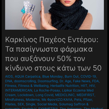
Καρκίνος Παχέος Εντέρου:
Τα πασίγνωστα φάρμακα
που αυξάνουν 50% τον
κίνδυνο στους κάτω των 50
AIDS
,
AQUA Carpatica
,
Blue Monday
,
Burn Out
,
COVID-19
,
DNA
,
doomscrolling
,
Doomsurfing
,
Dr. Age
,
Fake News
,
FDA
,
Fitness
,
Fitness & Wellbeing
,
Herbalife Nutrition
,
HIIT
,
HIV
,
INTERAMERICAN
,
La Roche-Posay
,
Lipikar Eczema Med
Cream
,
Lockdown
,
Long Covid
,
MEDICLINIC
,
MEDIFIRST
,
Mindfulness
,
Moderna
,
Mε ΦροντίΖΩ ΚΑΛΑ
,
Pets
,
Pfizer
,
Pilates
,
SEX
,
Single
,
Social Media
,
Solumag Saffron &
curcumin
,
Sputnik-V
,
SYMMETRIA
,
The Antiagers
,
The Medical