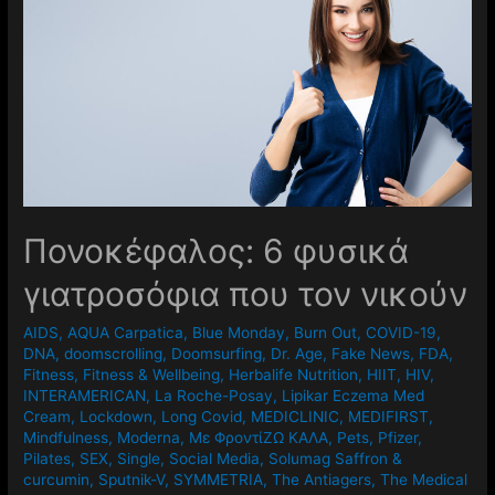
Πονοκέφαλος: 6 φυσικά
γιατροσόφια που τον νικούν
AIDS
,
AQUA Carpatica
,
Blue Monday
,
Burn Out
,
COVID-19
,
DNA
,
doomscrolling
,
Doomsurfing
,
Dr. Age
,
Fake News
,
FDA
,
Fitness
,
Fitness & Wellbeing
,
Herbalife Nutrition
,
HIIT
,
HIV
,
INTERAMERICAN
,
La Roche-Posay
,
Lipikar Eczema Med
Cream
,
Lockdown
,
Long Covid
,
MEDICLINIC
,
MEDIFIRST
,
Mindfulness
,
Moderna
,
Mε ΦροντίΖΩ ΚΑΛΑ
,
Pets
,
Pfizer
,
Pilates
,
SEX
,
Single
,
Social Media
,
Solumag Saffron &
curcumin
,
Sputnik-V
,
SYMMETRIA
,
The Antiagers
,
The Medical