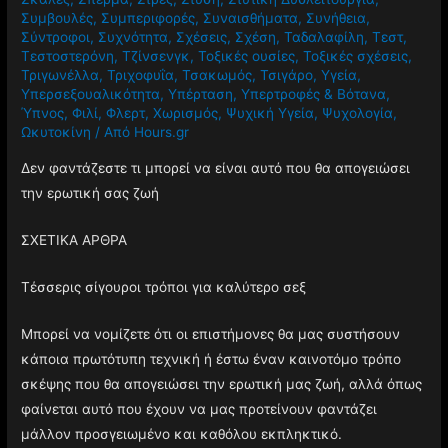
Συμβουλές
,
Συμπεριφορές
,
Συναισθήματα
,
Συνήθεια
,
Σύντροφοι
,
Συχνότητα
,
Σχέσεις
,
Σχέση
,
Ταδαλαφίλη
,
Τεστ
,
Τεστοστερόνη
,
Τζίνσενγκ
,
Τοξικές ουσίες
,
Τοξικές σχέσεις
,
Τριγωνέλλα
,
Τριχοφυΐα
,
Τσακωμός
,
Τσιγάρο
,
Υγεία
,
Υπερσεξουαλικότητα
,
Υπέρταση
,
Υπερτροφές & Βότανα
,
Ύπνος
,
Φιλί
,
Φλερτ
,
Χωρισμός
,
Ψυχική Υγεία
,
Ψυχολογία
,
Ωκυτοκίνη
/ Από
Hours.gr
Δεν φαντάζεστε τι μπορεί να είναι αυτό που θα απογειώσει
την ερωτική σας ζωή
ΣΧΕΤΙΚΑ ΑΡΘΡΑ
Τέσσερις σίγουροι τρόποι για καλύτερο σεξ
Μπορεί να νομίζετε ότι οι επιστήμονες θα μας συστήσουν
κάποια πρωτότυπη τεχνική ή έστω έναν καινοτόμο τρόπο
σκέψης που θα απογειώσει την ερωτική μας ζωή, αλλά όπως
φαίνεται αυτό που έχουν να μας προτείνουν φαντάζει
μάλλον προσγειωμένο και καθόλου εκπληκτικό.