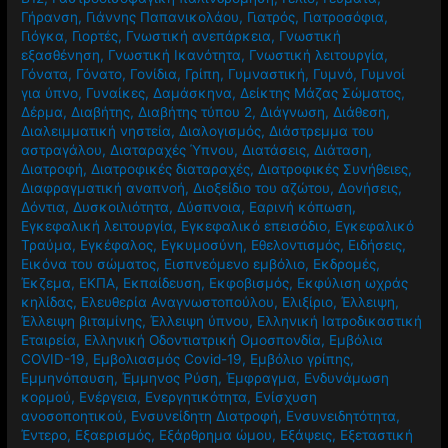
Γήρανση
,
Γιάννης Παπανικολάου
,
Γιατρός
,
Γιατροσόφια
,
Γιόγκα
,
Γιορτές
,
Γνωστική ανεπάρκεια
,
Γνωστική
εξασθένηση
,
Γνωστική Ικανότητα
,
Γνωστική λειτουργία
,
Γόνατα
,
Γόνατο
,
Γονίδια
,
Γρίπη
,
Γυμναστική
,
Γυμνό
,
Γυμνοί
για ύπνο
,
Γυναίκες
,
Δαμάσκηνα
,
Δείκτης Μάζας Σώματος
,
Δέρμα
,
Διαβήτης
,
Διαβήτης τύπου 2
,
Διάγνωση
,
Διάθεση
,
Διαλειμματική νηστεία
,
Διαλογισμός
,
Διάστρεμμα του
αστραγάλου
,
Διαταραχές Ύπνου
,
Διατάσεις
,
Διάταση
,
Διατροφή
,
Διατροφικές διαταραχές
,
Διατροφικές Συνήθειες
,
Διαφραγματική αναπνοή
,
Διοξείδιο του αζώτου
,
Δονήσεις
,
Δόντια
,
Δυσκοιλιότητα
,
Δύσπνοια
,
Εαρινή κόπωση
,
Εγκεφαλική λειτουργία
,
Εγκεφαλικό επεισόδιο
,
Εγκεφαλικό
Τραύμα
,
Εγκέφαλος
,
Εγκυμοσύνη
,
Εθελοντισμός
,
Ειδήσεις
,
Εικόνα του σώματος
,
Εισπνεόμενο εμβόλιο
,
Εκδρομές
,
Έκζεμα
,
ΕΚΠΑ
,
Εκπαίδευση
,
Εκφοβισμός
,
Εκφύλιση ωχράς
κηλίδας
,
Ελευθερία Αναγνωστοπούλου
,
Ελιξίριο
,
Έλλειψη
,
Έλλειψη βιταμίνης
,
Έλλειψη ύπνου
,
Ελληνική Ιατροδικαστική
Εταιρεία
,
Ελληνική Οδοντιατρική Ομοσπονδία
,
Εμβόλια
COVID-19
,
Εμβολιασμός Covid-19
,
Εμβόλιο γρίπης
,
Εμμηνόπαυση
,
Έμμηνος Ρύση
,
Έμφραγμα
,
Ενδυνάμωση
κορμού
,
Ενέργεια
,
Ενεργητικότητα
,
Ενίσχυση
ανοσοποητικού
,
Ενσυνείδητη Διατροφή
,
Ενσυνειδητότητα
,
Έντερο
,
Εξαερισμός
,
Εξάρθρημα ώμου
,
Εξάψεις
,
Εξεταστική