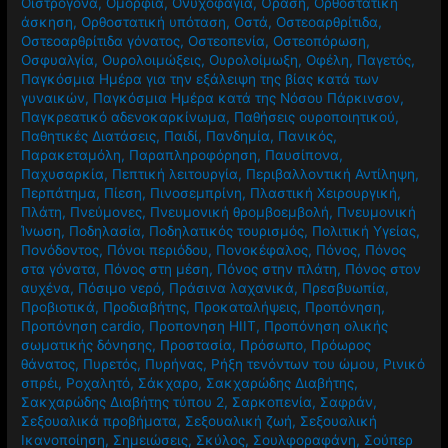
Οιστρογόνα
,
Ομορφιά
,
Ονυχοφαγία
,
Όραση
,
Ορθοστατική
άσκηση
,
Ορθοστατική υπόταση
,
Οστά
,
Οστεοαρθρίτιδα
,
Οστεοαρθρίτιδα γόνατος
,
Οστεοπενία
,
Οστεοπόρωση
,
Οσφυαλγία
,
Ουρολοιμώξεις
,
Ουρολοίμωξη
,
Οφέλη
,
Παγετός
,
Παγκόσμια Ημέρα για την εξάλειψη της βίας κατά των
γυναικών
,
Παγκόσμια Ημέρα κατά της Νόσου Πάρκινσον
,
Παγκρεατικό αδενοκαρκίνωμα
,
Παθήσεις ουροποιητικού
,
Παθητικές Διατάσεις
,
Παιδί
,
Πανδημία
,
Πανικός
,
Παρακεταμόλη
,
Παραπληροφόρηση
,
Παυσίπονα
,
Παχυσαρκία
,
Πεπτική λειτουργία
,
Περιβαλλοντική Αντίληψη
,
Περπάτημα
,
Πίεση
,
Πινοσεμπρίνη
,
Πλαστική Χειρουργική
,
Πλάτη
,
Πνεύμονες
,
Πνευμονική θρομβοεμβολή
,
Πνευμονική
Ίνωση
,
Ποδηλασία
,
Ποδηλατικός τουρισμός
,
Πολιτική Υγείας
,
Πονόδοντος
,
Πόνοι περιόδου
,
Πονοκέφαλος
,
Πόνος
,
Πόνος
στα γόνατα
,
Πόνος στη μέση
,
Πόνος στην πλάτη
,
Πόνος στον
αυχένα
,
Πόσιμο νερό
,
Πράσινα λαχανικά
,
Πρεσβυωπία
,
Προβιοτικά
,
Προδιαβήτης
,
Προκαταλήψεις
,
Προπόνηση
,
Προπόνηση cardio
,
Προπονηση HIIT
,
Προπόνηση ολικής
σωματικής δόνησης
,
Προστασία
,
Πρόσωπο
,
Πρόωρος
θάνατος
,
Πυρετός
,
Πυρήνας
,
Ρήξη τενόντων του ώμου
,
Ρινικό
σπρέι
,
Ροχαλητό
,
Σάκχαρο
,
Σακχαρώδης Διαβήτης
,
Σακχαρώδης Διαβήτης τύπου 2
,
Σαρκοπενία
,
Σαφράν
,
Σεξουαλικά προβήματα
,
Σεξουαλική ζωή
,
Σεξουαλική
Ικανοποίηση
,
Σημειώσεις
,
Σκύλος
,
Σουλφοραφάνη
,
Σούπερ