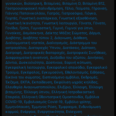
γυναικών
,
Βιοϊατρική
,
Βιταμίνες
,
Βιταμίνη D
,
Βιταμίνη Β12
,
Γαστροοισοφαγική παλινδρόμηση
,
Γέλιο
,
Γεύματα
,
Γήρανση
,
Γιάννης Παπανικολάου
,
Γιατρός
,
Γιατροσόφια
,
Γιόγκα
,
Γιορτές
,
Γνωστική ανεπάρκεια
,
Γνωστική εξασθένηση
,
Γνωστική Ικανότητα
,
Γνωστική λειτουργία
,
Γόνατα
,
Γόνατο
,
Γονίδια
,
Γρίπη
,
Γυμναστική
,
Γυμνό
,
Γυμνοί για ύπνο
,
Γυναίκες
,
Δαμάσκηνα
,
Δείκτης Μάζας Σώματος
,
Δέρμα
,
Διαβήτης
,
Διαβήτης τύπου 2
,
Διάγνωση
,
Διάθεση
,
Διαλειμματική νηστεία
,
Διαλογισμός
,
Διάστρεμμα του
αστραγάλου
,
Διαταραχές Ύπνου
,
Διατάσεις
,
Διάταση
,
Διατροφή
,
Διατροφικές διαταραχές
,
Διατροφικές Συνήθειες
,
Διαφραγματική αναπνοή
,
Διοξείδιο του αζώτου
,
Δονήσεις
,
Δόντια
,
Δυσκοιλιότητα
,
Δύσπνοια
,
Εαρινή κόπωση
,
Εγκεφαλική λειτουργία
,
Εγκεφαλικό επεισόδιο
,
Εγκεφαλικό
Τραύμα
,
Εγκέφαλος
,
Εγκυμοσύνη
,
Εθελοντισμός
,
Ειδήσεις
,
Εικόνα του σώματος
,
Εισπνεόμενο εμβόλιο
,
Εκδρομές
,
Έκζεμα
,
ΕΚΠΑ
,
Εκπαίδευση
,
Εκφύλιση ωχράς κηλίδας
,
Ελευθερία Αναγνωστοπούλου
,
Ελιξίριο
,
Έλλειψη
,
Έλλειψη
βιταμίνης
,
Έλλειψη ύπνου
,
Ελληνική Ιατροδικαστική
Εταιρεία
,
Ελληνική Οδοντιατρική Ομοσπονδία
,
Εμβόλια
COVID-19
,
Εμβολιασμός Covid-19
,
Εμβόλιο γρίπης
,
Εμμηνόπαυση
,
Έμμηνος Ρύση
,
Έμφραγμα
,
Ενδυνάμωση
κορμού
,
Ενέργεια
,
Ενεργητικότητα
,
Ενίσχυση