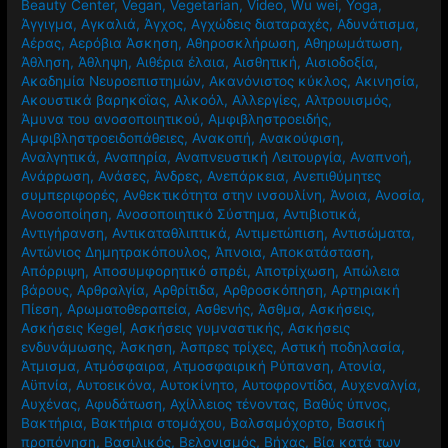
Beauty Center
,
Vegan
,
Vegetarian
,
Video
,
Wu wei
,
Yoga
,
Άγγιγμα
,
Αγκαλιά
,
Άγχος
,
Αγχώδεις διαταραχές
,
Αδυνάτισμα
,
Αέρας
,
Αερόβια Άσκηση
,
Αθηροσκλήρωση
,
Αθηρωμάτωση
,
Άθληση
,
Άθληψη
,
Αιθέρια έλαια
,
Αισθητική
,
Αισιοδοξία
,
Ακαδημία Νευροεπιστημών
,
Ακανόνιστος κύκλος
,
Ακινησία
,
Ακουστικά βαρηκοΐας
,
Αλκοόλ
,
Αλλεργίες
,
Αλτρουισμός
,
Άμυνα του ανοσοποιητικού
,
Αμφιβληστροειδής
,
Αμφιβληστροειδοπάθειες
,
Ανακοπή
,
Ανακούφιση
,
Αναλγητικά
,
Αναπηρία
,
Αναπνευστική Λειτουργία
,
Αναπνοή
,
Ανάρρωση
,
Ανάσες
,
Άνδρες
,
Ανεπάρκεια
,
Ανεπιθύμητες
συμπεριφορές
,
Ανθεκτικότητα στην ινσουλίνη
,
Άνοια
,
Ανοσία
,
Ανοσοποίηση
,
Ανοσοποιητικό Σύστημα
,
Αντιβιοτικά
,
Αντιγήρανση
,
Αντικαταθλιπτικά
,
Αντιμετώπιση
,
Αντισώματα
,
Αντώνιος Δημητρακόπουλος
,
Άπνοια
,
Αποκατάσταση
,
Απόρριψη
,
Αποσυμφορητικό σπρέι
,
Αποτρίχωση
,
Απώλεια
βάρους
,
Αρθραλγία
,
Αρθρίτιδα
,
Αρθροσκόπηση
,
Αρτηριακή
Πίεση
,
Αρωματοθεραπεία
,
Ασθενής
,
Άσθμα
,
Ασκήσεις
,
Ασκήσεις Kegel
,
Ασκήσεις γυμναστικής
,
Ασκήσεις
ενδυνάμωσης
,
Άσκηση
,
Άσπρες τρίχες
,
Αστική ποδηλασία
,
Άτμισμα
,
Ατμόσφαιρα
,
Ατμοσφαιρική Ρύπανση
,
Ατονία
,
Αϋπνία
,
Αυτοεικόνα
,
Αυτοκίνητο
,
Αυτοφροντίδα
,
Αυχεναλγία
,
Αυχένας
,
Αφυδάτωση
,
Αχίλλειος τένοντας
,
Βαθύς ύπνος
,
Βακτήρια
,
Βακτήρια στομάχου
,
Βαλσαμόχορτο
,
Βασική
προπόνηση
,
Βασιλικός
,
Βελονισμός
,
Βήχας
,
Βία κατά των