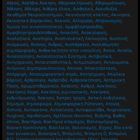
Αέρας
,
Αερόβια Άσκηση
,
Αθηροσκλήρωση
,
Αθηρωμάτωση
,
Άθληση
,
Άθληψη
,
Αιθέρια έλαια
,
Αισθητική
,
Αισιοδοξία
,
Ακαδημία Νευροεπιστημών
,
Ακανόνιστος κύκλος
,
Ακινησία
,
Ακουστικά βαρηκοΐας
,
Αλκοόλ
,
Αλλεργίες
,
Αλτρουισμός
,
Άμυνα του ανοσοποιητικού
,
Αμφιβληστροειδής
,
Αμφιβληστροειδοπάθειες
,
Ανακοπή
,
Ανακούφιση
,
Αναλγητικά
,
Αναπηρία
,
Αναπνευστική Λειτουργία
,
Αναπνοή
,
Ανάρρωση
,
Ανάσες
,
Άνδρες
,
Ανεπάρκεια
,
Ανεπιθύμητες
συμπεριφορές
,
Ανθεκτικότητα στην ινσουλίνη
,
Άνοια
,
Ανοσία
,
Ανοσοποίηση
,
Ανοσοποιητικό Σύστημα
,
Αντιβιοτικά
,
Αντιγήρανση
,
Αντικαταθλιπτικά
,
Αντιμετώπιση
,
Αντισώματα
,
Αντώνιος Δημητρακόπουλος
,
Άπνοια
,
Αποκατάσταση
,
Απόρριψη
,
Αποσυμφορητικό σπρέι
,
Αποτρίχωση
,
Απώλεια
βάρους
,
Αρθραλγία
,
Αρθρίτιδα
,
Αρθροσκόπηση
,
Αρτηριακή
Πίεση
,
Αρωματοθεραπεία
,
Ασθενής
,
Άσθμα
,
Ασκήσεις
,
Ασκήσεις Kegel
,
Ασκήσεις γυμναστικής
,
Ασκήσεις
ενδυνάμωσης
,
Άσκηση
,
Άσπρες τρίχες
,
Αστική ποδηλασία
,
Άτμισμα
,
Ατμόσφαιρα
,
Ατμοσφαιρική Ρύπανση
,
Ατονία
,
Αϋπνία
,
Αυτοεικόνα
,
Αυτοκίνητο
,
Αυτοφροντίδα
,
Αυχεναλγία
,
Αυχένας
,
Αφυδάτωση
,
Αχίλλειος τένοντας
,
Βullying
,
Βαθύς
ύπνος
,
Βακτήρια
,
Βακτήρια στομάχου
,
Βαλσαμόχορτο
,
Βασική προπόνηση
,
Βασιλικός
,
Βελονισμός
,
Βήχας
,
Βία κατά
των γυναικών
,
Βιοϊατρική
,
Βιταμίνες
,
Βιταμίνη D
,
Βιταμίνη
Β12
,
Γαστροοισοφαγική παλινδρόμηση
,
Γέλιο
,
Γεύματα
,