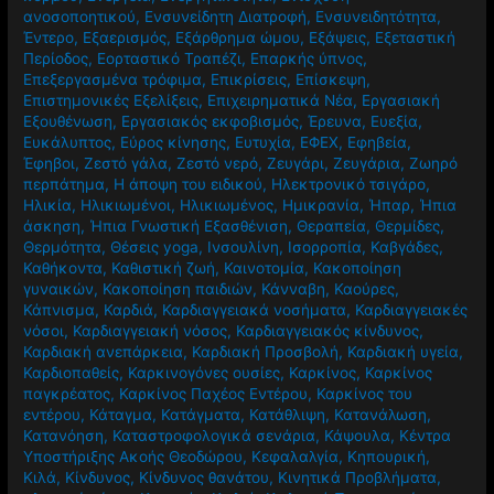
ανοσοποητικού
,
Ενσυνείδητη Διατροφή
,
Ενσυνειδητότητα
,
Έντερο
,
Εξαερισμός
,
Εξάρθρημα ώμου
,
Εξάψεις
,
Εξεταστική
Περίοδος
,
Εορταστικό Τραπέζι
,
Επαρκής ύπνος
,
Επεξεργασμένα τρόφιμα
,
Επικρίσεις
,
Επίσκεψη
,
Επιστημονικές Εξελίξεις
,
Επιχειρηματικά Νέα
,
Εργασιακή
Εξουθένωση
,
Εργασιακός εκφοβισμός
,
Έρευνα
,
Ευεξία
,
Ευκάλυπτος
,
Εύρος κίνησης
,
Ευτυχία
,
ΕΦΕΧ
,
Εφηβεία
,
Έφηβοι
,
Ζεστό γάλα
,
Ζεστό νερό
,
Ζευγάρι
,
Ζευγάρια
,
Ζωηρό
περπάτημα
,
Η άποψη του ειδικού
,
Ηλεκτρονικό τσιγάρο
,
Ηλικία
,
Ηλικιωμένοι
,
Ηλικιωμένος
,
Ημικρανία
,
Ήπαρ
,
Ήπια
άσκηση
,
Ήπια Γνωστική Εξασθένιση
,
Θεραπεία
,
Θερμίδες
,
Θερμότητα
,
Θέσεις yoga
,
Ινσουλίνη
,
Ισορροπία
,
Καβγάδες
,
Καθήκοντα
,
Καθιστική ζωή
,
Καινοτομία
,
Κακοποίηση
γυναικών
,
Κακοποίηση παιδιών
,
Κάνναβη
,
Καούρες
,
Κάπνισμα
,
Καρδιά
,
Καρδιαγγειακά νοσήματα
,
Καρδιαγγειακές
νόσοι
,
Καρδιαγγειακή νόσος
,
Καρδιαγγειακός κίνδυνος
,
Καρδιακή ανεπάρκεια
,
Καρδιακή Προσβολή
,
Καρδιακή υγεία
,
Καρδιοπαθείς
,
Καρκινογόνες ουσίες
,
Καρκίνος
,
Καρκίνος
παγκρέατος
,
Καρκίνος Παχέος Εντέρου
,
Καρκίνος του
εντέρου
,
Κάταγμα
,
Κατάγματα
,
Κατάθλιψη
,
Κατανάλωση
,
Κατανόηση
,
Καταστροφολογικά σενάρια
,
Κάψουλα
,
Κέντρα
Υποστήριξης Ακοής Θεοδώρου
,
Κεφαλαλγία
,
Κηπουρική
,
Κιλά
,
Κίνδυνος
,
Κίνδυνος θανάτου
,
Κινητικά Προβλήματα
,