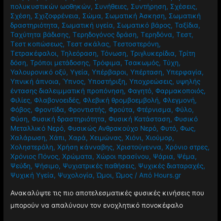
πολυκυστικών ωοθηκών
,
Συνήθειες
,
Συντήρηση
,
Σχέσεις
,
Σχέση
,
Σχιζοφρένεια
,
Σώμα
,
Σωματική Άσκηση
,
Σωματική
δραστηριότητα
,
Σωματική υγεία
,
Σωματικό βάρος
,
Ταξίδια
,
Ταχύτητα βάδισης
,
Τερηδογόνος δράση
,
Τερηδόνα
,
Τεστ
,
Τεστ κοπώσεως
,
Τεστ σκάλας
,
Τεστοστερόνη
,
Τετρακέφαλοι
,
Τηλεόραση
,
Τόνωση
,
Τριγλυκερίδια
,
Τρίτη
δόση
,
Τρόποι μετάδοσης
,
Τρόφιμα
,
Τσακωμός
,
Τύχη
,
Υαλουρονικό οξύ
,
Υγεία
,
Υπέρβαροι
,
Υπέρταση
,
Υπερφαγία
,
Υπνική άπνοια
,
Ύπνος
,
Υποστήριξη
,
Υποχρεώσεις
,
υψηλής
έντασης διαλειμματική προπόνηση
,
Φαγητό
,
Φαρμακοποιός
,
Φιλίες
,
Φλαβονοειδές
,
Φλεβική θρομβοεμβολή
,
Φλεγμονή
,
Φόβος
,
Φροντίδα
,
Φροντιστής
,
Φρούτα
,
Φτέρνισμα
,
Φύλο
,
Φύση
,
Φυσική δραστηριότητα
,
Φυσική Κατάσταση
,
Φυσικό
Μεταλλικό Νερό
,
Φυσικώς Ανθρακούχο Νερό
,
Φυτό
,
Φως
,
Χαλάρωση
,
Χάπι
,
Χαρά
,
Χειμώνας
,
Χιόνι
,
Χιούμορ
,
Χοληστερόλη
,
Χρήση κάνναβης
,
Χριστούγεννα
,
Χρόνιο στρες
,
Χρόνιος Πόνος
,
Χρώματα
,
Χώροι πρασίνου
,
Ψάρια
,
Ψέμα
,
Ψεύδη
,
Ψήσιμο
,
Ψυχιατρικές παθήσεις
,
Ψυχικές διαταραχές
,
Ψυχική Υγεία
,
Ψυχολογία
,
Ώμοι
,
Ώμος
/ Από
Hours.gr
Ανακαλύψτε τις πιο αποτελεσματικές φυσικές κινήσεις που
μπορούν να απαλύνουν τον ενοχλητικό πονοκέφαλο