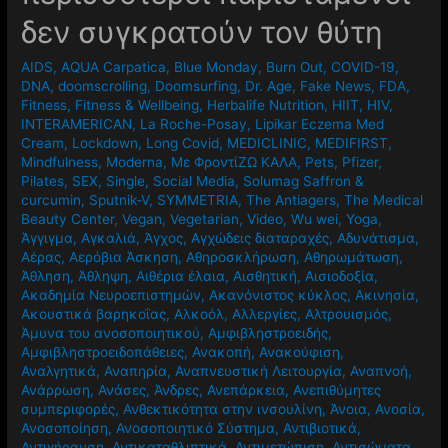
δεν συγκρατούν τον θύτη
AIDS
,
AQUA Carpatica
,
Blue Monday
,
Burn Out
,
COVID-19
,
DNA
,
doomscrolling
,
Doomsurfing
,
Dr. Age
,
Fake News
,
FDA
,
Fitness
,
Fitness & Wellbeing
,
Herbalife Nutrition
,
HIIT
,
HIV
,
INTERAMERICAN
,
La Roche-Posay
,
Lipikar Eczema Med
Cream
,
Lockdown
,
Long Covid
,
MEDICLINIC
,
MEDIFIRST
,
Mindfulness
,
Moderna
,
Mε ΦροντίΖΩ ΚΑΛΑ
,
Pets
,
Pfizer
,
Pilates
,
SEX
,
Single
,
Social Media
,
Solumag Saffron &
curcumin
,
Sputnik-V
,
SYMMETRIA
,
The Antiagers
,
The Medical
Beauty Center
,
Vegan
,
Vegetarian
,
Video
,
Wu wei
,
Yoga
,
Άγγιγμα
,
Αγκαλιά
,
Άγχος
,
Αγχώδεις διαταραχές
,
Αδυνάτισμα
,
Αέρας
,
Αερόβια Άσκηση
,
Αθηροσκλήρωση
,
Αθηρωμάτωση
,
Άθληση
,
Άθληψη
,
Αιθέρια έλαια
,
Αισθητική
,
Αισιοδοξία
,
Ακαδημία Νευροεπιστημών
,
Ακανόνιστος κύκλος
,
Ακινησία
,
Ακουστικά βαρηκοΐας
,
Αλκοόλ
,
Αλλεργίες
,
Αλτρουισμός
,
Άμυνα του ανοσοποιητικού
,
Αμφιβληστροειδής
,
Αμφιβληστροειδοπάθειες
,
Ανακοπή
,
Ανακούφιση
,
Αναλγητικά
,
Αναπηρία
,
Αναπνευστική Λειτουργία
,
Αναπνοή
,
Ανάρρωση
,
Ανάσες
,
Άνδρες
,
Ανεπάρκεια
,
Ανεπιθύμητες
συμπεριφορές
,
Ανθεκτικότητα στην ινσουλίνη
,
Άνοια
,
Ανοσία
,
Ανοσοποίηση
,
Ανοσοποιητικό Σύστημα
,
Αντιβιοτικά
,
Αντιγήρανση
,
Αντικαταθλιπτικά
,
Αντιμετώπιση
,
Αντισώματα
,