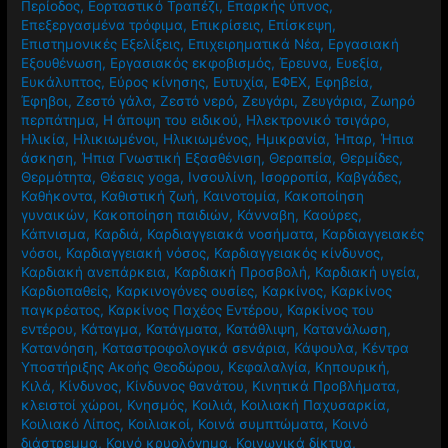
Περίοδος
,
Εορταστικό Τραπέζι
,
Επαρκής ύπνος
,
Επεξεργασμένα τρόφιμα
,
Επικρίσεις
,
Επίσκεψη
,
Επιστημονικές Εξελίξεις
,
Επιχειρηματικά Νέα
,
Εργασιακή
Εξουθένωση
,
Εργασιακός εκφοβισμός
,
Έρευνα
,
Ευεξία
,
Ευκάλυπτος
,
Εύρος κίνησης
,
Ευτυχία
,
ΕΦΕΧ
,
Εφηβεία
,
Έφηβοι
,
Ζεστό γάλα
,
Ζεστό νερό
,
Ζευγάρι
,
Ζευγάρια
,
Ζωηρό
περπάτημα
,
Η άποψη του ειδικού
,
Ηλεκτρονικό τσιγάρο
,
Ηλικία
,
Ηλικιωμένοι
,
Ηλικιωμένος
,
Ημικρανία
,
Ήπαρ
,
Ήπια
άσκηση
,
Ήπια Γνωστική Εξασθένιση
,
Θεραπεία
,
Θερμίδες
,
Θερμότητα
,
Θέσεις yoga
,
Ινσουλίνη
,
Ισορροπία
,
Καβγάδες
,
Καθήκοντα
,
Καθιστική ζωή
,
Καινοτομία
,
Κακοποίηση
γυναικών
,
Κακοποίηση παιδιών
,
Κάνναβη
,
Καούρες
,
Κάπνισμα
,
Καρδιά
,
Καρδιαγγειακά νοσήματα
,
Καρδιαγγειακές
νόσοι
,
Καρδιαγγειακή νόσος
,
Καρδιαγγειακός κίνδυνος
,
Καρδιακή ανεπάρκεια
,
Καρδιακή Προσβολή
,
Καρδιακή υγεία
,
Καρδιοπαθείς
,
Καρκινογόνες ουσίες
,
Καρκίνος
,
Καρκίνος
παγκρέατος
,
Καρκίνος Παχέος Εντέρου
,
Καρκίνος του
εντέρου
,
Κάταγμα
,
Κατάγματα
,
Κατάθλιψη
,
Κατανάλωση
,
Κατανόηση
,
Καταστροφολογικά σενάρια
,
Κάψουλα
,
Κέντρα
Υποστήριξης Ακοής Θεοδώρου
,
Κεφαλαλγία
,
Κηπουρική
,
Κιλά
,
Κίνδυνος
,
Κίνδυνος θανάτου
,
Κινητικά Προβλήματα
,
κλειστοί χώροι
,
Κνησμός
,
Κοιλιά
,
Κοιλιακή Παχυσαρκία
,
Κοιλιακό Λίπος
,
Κοιλιακοί
,
Κοινά συμπτώματα
,
Κοινό
διάστρεμμα
,
Κοινό κρυολόγημα
,
Κοινωνικά δίκτυα
,