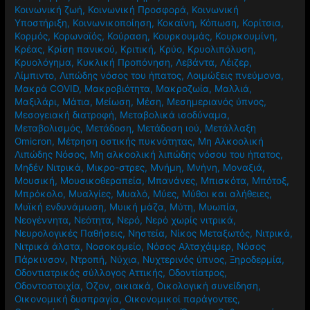
Κοινωνική ζωή
,
Κοινωνική Προσφορά
,
Κοινωνική
Υποστήριξη
,
Κοινωνικοποίηση
,
Κοκαϊνη
,
Κόπωση
,
Κορίτσια
,
Κορμός
,
Κορωνοϊός
,
Κούραση
,
Κουρκουμάς
,
Κουρκουμίνη
,
Κρέας
,
Κρίση πανικού
,
Κριτική
,
Κρύο
,
Κρυολιπόλυση
,
Κρυολόγημα
,
Κυκλική Προπόνηση
,
Λεβάντα
,
Λέιζερ
,
Λίμπιντο
,
Λιπώδης νόσος του ήπατος
,
Λοιμώξεις πνεύμονα
,
Μακρά COVID
,
Μακροβιότητα
,
Μακροζωία
,
Μαλλιά
,
Μαξιλάρι
,
Μάτια
,
Μείωση
,
Μέση
,
Μεσημεριανός ύπνος
,
Μεσογειακή διατροφή
,
Μεταβολικά ισοδύναμα
,
Μεταβολισμός
,
Μετάδοση
,
Μετάδοση ιού
,
Μετάλλαξη
Omicron
,
Μέτρηση οστικής πυκνότητας
,
Μη Αλκοολική
Λιπώδης Νόσος
,
Μη αλκοολική λιπώδης νόσου του ήπατος
,
Μηδέν Νιτρικά
,
Μικρο-στρες
,
Μνήμη
,
Μνήνη
,
Μοναξιά
,
Μουσική
,
Μουσικοθεραπεία
,
Μπανάνες
,
Μπισκότα
,
Μπότοξ
,
Μπρόκολο
,
Μυαλγίες
,
Μυαλό
,
Μύες
,
Μύθοι και αλήθειες
,
Μυϊκή ενδυνάμωση
,
Μυική μάζα
,
Μύτη
,
Μυωπία
,
Νεογέννητα
,
Νεότητα
,
Νερό
,
Νερό χωρίς νιτρικά
,
Νευρολογικές Παθήσεις
,
Νηστεία
,
Νίκος Μεταξωτός
,
Νιτρικά
,
Νιτρικά άλατα
,
Νοσοκομείο
,
Νόσος Αλτσχάιμερ
,
Νόσος
Πάρκινσον
,
Ντροπή
,
Νύχια
,
Νυχτερινός ύπνος
,
Ξηροδερμία
,
Οδοντιατρικός σύλλογος Αττικής
,
Οδοντίατρος
,
Οδοντοστοιχία
,
Όζον
,
οικιακά
,
Οικολογική συνείδηση
,
Οικονομική δυσπραγία
,
Οικονομικοί παράγοντες
,