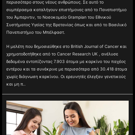
περισσότερο στους νέους ανθρώπους. Σε αυτό το
συμπέρασμα καταλήγουν επιστήμονες από το Πανεπιστήμιο
του Άμπερντιν, το Νοσοκομείο Grampian του Εθνικού
Συστήματος Υγείας της Βρετανίας όπως και από το Βασιλικό
Πανεπιστήμιο του Μπέλφαστ.
Η μελέτη που δημοσιεύθηκε στο British Journal of Cancer και
χρηματοδοτήθηκε από το Cancer Research UK , ανέλυσε
δεδομένα εντοπίζοντας 7.903 άτομα με καρκίνο του παχέος
εντέρου και τα συνέκρινε με περισσότερα από 30.418 άτομα
χωρίς διάγνωση καρκίνου. Οι ερευνητές έλεγξαν γενετικούς
και μη π..