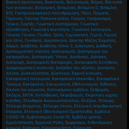
Βασική προπόνηση
,
Βασιλικός
,
Βελονισμός
,
Βήχας
,
Βία κατά
των γυναικών
,
Βιοϊατρική
,
Βιταμίνες
,
Βιταμίνη D
,
Βιταμίνη
Β12
,
Γαστροοισοφαγική παλινδρόμηση
,
Γέλιο
,
Γεύματα
,
Γήρανση
,
Γιάννης Παπανικολάου
,
Γιατρός
,
Γιατροσόφια
,
Γιόγκα
,
Γιορτές
,
Γνωστική ανεπάρκεια
,
Γνωστική
εξασθένηση
,
Γνωστική Ικανότητα
,
Γνωστική λειτουργία
,
Γόνατα
,
Γόνατο
,
Γονίδια
,
Γρίπη
,
Γυμναστική
,
Γυμνό
,
Γυμνοί
για ύπνο
,
Γυναίκες
,
Δαμάσκηνα
,
Δείκτης Μάζας Σώματος
,
Δέρμα
,
Διαβήτης
,
Διαβήτης τύπου 2
,
Διάγνωση
,
Διάθεση
,
Διαλειμματική νηστεία
,
Διαλογισμός
,
Διάστρεμμα του
αστραγάλου
,
Διαταραχές Ύπνου
,
Διατάσεις
,
Διάταση
,
Διατροφή
,
Διατροφικές διαταραχές
,
Διατροφικές Συνήθειες
,
Διαφραγματική αναπνοή
,
Διοξείδιο του αζώτου
,
Δονήσεις
,
Δόντια
,
Δυσκοιλιότητα
,
Δύσπνοια
,
Εαρινή κόπωση
,
Εγκεφαλική λειτουργία
,
Εγκεφαλικό επεισόδιο
,
Εγκεφαλικό
Τραύμα
,
Εγκέφαλος
,
Εγκυμοσύνη
,
Εθελοντισμός
,
Ειδήσεις
,
Εικόνα του σώματος
,
Εισπνεόμενο εμβόλιο
,
Εκδρομές
,
Έκζεμα
,
ΕΚΠΑ
,
Εκπαίδευση
,
Εκφοβισμός
,
Εκφύλιση ωχράς
κηλίδας
,
Ελευθερία Αναγνωστοπούλου
,
Ελιξίριο
,
Έλλειψη
,
Έλλειψη βιταμίνης
,
Έλλειψη ύπνου
,
Ελληνική Ιατροδικαστική
Εταιρεία
,
Ελληνική Οδοντιατρική Ομοσπονδία
,
Εμβόλια
COVID-19
,
Εμβολιασμός Covid-19
,
Εμβόλιο γρίπης
,
Εμμηνόπαυση
,
Έμμηνος Ρύση
,
Έμφραγμα
,
Ενδυνάμωση
κορμού
,
Ενέργεια
,
Ενεργητικότητα
,
Ενίσχυση