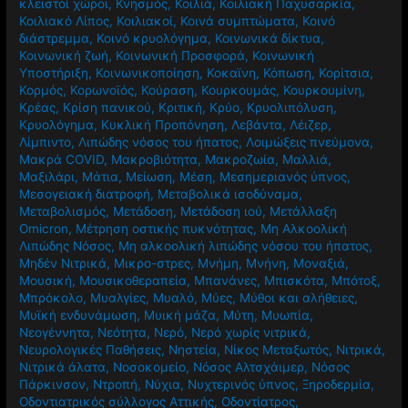
κλειστοί χώροι
,
Κνησμός
,
Κοιλιά
,
Κοιλιακή Παχυσαρκία
,
Κοιλιακό Λίπος
,
Κοιλιακοί
,
Κοινά συμπτώματα
,
Κοινό
διάστρεμμα
,
Κοινό κρυολόγημα
,
Κοινωνικά δίκτυα
,
Κοινωνική ζωή
,
Κοινωνική Προσφορά
,
Κοινωνική
Υποστήριξη
,
Κοινωνικοποίηση
,
Κοκαϊνη
,
Κόπωση
,
Κορίτσια
,
Κορμός
,
Κορωνοϊός
,
Κούραση
,
Κουρκουμάς
,
Κουρκουμίνη
,
Κρέας
,
Κρίση πανικού
,
Κριτική
,
Κρύο
,
Κρυολιπόλυση
,
Κρυολόγημα
,
Κυκλική Προπόνηση
,
Λεβάντα
,
Λέιζερ
,
Λίμπιντο
,
Λιπώδης νόσος του ήπατος
,
Λοιμώξεις πνεύμονα
,
Μακρά COVID
,
Μακροβιότητα
,
Μακροζωία
,
Μαλλιά
,
Μαξιλάρι
,
Μάτια
,
Μείωση
,
Μέση
,
Μεσημεριανός ύπνος
,
Μεσογειακή διατροφή
,
Μεταβολικά ισοδύναμα
,
Μεταβολισμός
,
Μετάδοση
,
Μετάδοση ιού
,
Μετάλλαξη
Omicron
,
Μέτρηση οστικής πυκνότητας
,
Μη Αλκοολική
Λιπώδης Νόσος
,
Μη αλκοολική λιπώδης νόσου του ήπατος
,
Μηδέν Νιτρικά
,
Μικρο-στρες
,
Μνήμη
,
Μνήνη
,
Μοναξιά
,
Μουσική
,
Μουσικοθεραπεία
,
Μπανάνες
,
Μπισκότα
,
Μπότοξ
,
Μπρόκολο
,
Μυαλγίες
,
Μυαλό
,
Μύες
,
Μύθοι και αλήθειες
,
Μυϊκή ενδυνάμωση
,
Μυική μάζα
,
Μύτη
,
Μυωπία
,
Νεογέννητα
,
Νεότητα
,
Νερό
,
Νερό χωρίς νιτρικά
,
Νευρολογικές Παθήσεις
,
Νηστεία
,
Νίκος Μεταξωτός
,
Νιτρικά
,
Νιτρικά άλατα
,
Νοσοκομείο
,
Νόσος Αλτσχάιμερ
,
Νόσος
Πάρκινσον
,
Ντροπή
,
Νύχια
,
Νυχτερινός ύπνος
,
Ξηροδερμία
,
Οδοντιατρικός σύλλογος Αττικής
,
Οδοντίατρος
,