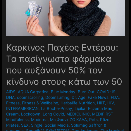
Καρκίνος Παχέος Εντέρου:
Τα πασίγνωστα φάρμακα
που αυξάνουν 50% τον
κίνδυνο στους κάτω των 50
AIDS
,
AQUA Carpatica
,
Blue Monday
,
Burn Out
,
COVID-19
,
DNA
,
doomscrolling
,
Doomsurfing
,
Dr. Age
,
Fake News
,
FDA
,
Fitness
,
Fitness & Wellbeing
,
Herbalife Nutrition
,
HIIT
,
HIV
,
INTERAMERICAN
,
La Roche-Posay
,
Lipikar Eczema Med
Cream
,
Lockdown
,
Long Covid
,
MEDICLINIC
,
MEDIFIRST
,
Mindfulness
,
Moderna
,
Mε ΦροντίΖΩ ΚΑΛΑ
,
Pets
,
Pfizer
,
Pilates
,
SEX
,
Single
,
Social Media
,
Solumag Saffron &
curcumin
,
Sputnik-V
,
SYMMETRIA
,
The Antiagers
,
The Medical