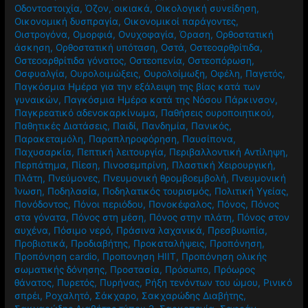
Οδοντοστοιχία
,
Όζον
,
οικιακά
,
Οικολογική συνείδηση
,
Οικονομική δυσπραγία
,
Οικονομικοί παράγοντες
,
Οιστρογόνα
,
Ομορφιά
,
Ονυχοφαγία
,
Όραση
,
Ορθοστατική
άσκηση
,
Ορθοστατική υπόταση
,
Οστά
,
Οστεοαρθρίτιδα
,
Οστεοαρθρίτιδα γόνατος
,
Οστεοπενία
,
Οστεοπόρωση
,
Οσφυαλγία
,
Ουρολοιμώξεις
,
Ουρολοίμωξη
,
Οφέλη
,
Παγετός
,
Παγκόσμια Ημέρα για την εξάλειψη της βίας κατά των
γυναικών
,
Παγκόσμια Ημέρα κατά της Νόσου Πάρκινσον
,
Παγκρεατικό αδενοκαρκίνωμα
,
Παθήσεις ουροποιητικού
,
Παθητικές Διατάσεις
,
Παιδί
,
Πανδημία
,
Πανικός
,
Παρακεταμόλη
,
Παραπληροφόρηση
,
Παυσίπονα
,
Παχυσαρκία
,
Πεπτική λειτουργία
,
Περιβαλλοντική Αντίληψη
,
Περπάτημα
,
Πίεση
,
Πινοσεμπρίνη
,
Πλαστική Χειρουργική
,
Πλάτη
,
Πνεύμονες
,
Πνευμονική θρομβοεμβολή
,
Πνευμονική
Ίνωση
,
Ποδηλασία
,
Ποδηλατικός τουρισμός
,
Πολιτική Υγείας
,
Πονόδοντος
,
Πόνοι περιόδου
,
Πονοκέφαλος
,
Πόνος
,
Πόνος
στα γόνατα
,
Πόνος στη μέση
,
Πόνος στην πλάτη
,
Πόνος στον
αυχένα
,
Πόσιμο νερό
,
Πράσινα λαχανικά
,
Πρεσβυωπία
,
Προβιοτικά
,
Προδιαβήτης
,
Προκαταλήψεις
,
Προπόνηση
,
Προπόνηση cardio
,
Προπονηση HIIT
,
Προπόνηση ολικής
σωματικής δόνησης
,
Προστασία
,
Πρόσωπο
,
Πρόωρος
θάνατος
,
Πυρετός
,
Πυρήνας
,
Ρήξη τενόντων του ώμου
,
Ρινικό
σπρέι
,
Ροχαλητό
,
Σάκχαρο
,
Σακχαρώδης Διαβήτης
,