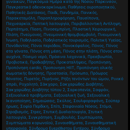
γυναικών
,
Παγκόσμια Ημέρα κατά της Νόσου Πάρκινσον
,
Παγκρεατικό αδενοκαρκίνωμα
,
Παθήσεις ουροποιητικού
,
Παθητικές Διατάσεις
,
Παιδί
,
Πανδημία
,
Πανικός
,
Παρακεταμόλη
,
Παραπληροφόρηση
,
Παυσίπονα
,
Παχυσαρκία
,
Πεπτική λειτουργία
,
Περιβαλλοντική Αντίληψη
,
Περπάτημα
,
Πίεση
,
Πινοσεμπρίνη
,
Πλαστική Χειρουργική
,
Πλάτη
,
Πνεύμονες
,
Πνευμονική θρομβοεμβολή
,
Πνευμονική
Ίνωση
,
Ποδηλασία
,
Ποδηλατικός τουρισμός
,
Πολιτική Υγείας
,
Πονόδοντος
,
Πόνοι περιόδου
,
Πονοκέφαλος
,
Πόνος
,
Πόνος
στα γόνατα
,
Πόνος στη μέση
,
Πόνος στην πλάτη
,
Πόνος στον
αυχένα
,
Πόσιμο νερό
,
Πράσινα λαχανικά
,
Πρεσβυωπία
,
Προβιοτικά
,
Προδιαβήτης
,
Προκαταλήψεις
,
Προπόνηση
,
Προπόνηση cardio
,
Προπονηση HIIT
,
Προπόνηση ολικής
σωματικής δόνησης
,
Προστασία
,
Πρόσωπο
,
Πρόωρος
θάνατος
,
Πυρετός
,
Πυρήνας
,
Ρήξη τενόντων του ώμου
,
Ρινικό
σπρέι
,
Ροχαλητό
,
Σάκχαρο
,
Σακχαρώδης Διαβήτης
,
Σακχαρώδης Διαβήτης τύπου 2
,
Σαρκοπενία
,
Σαφράν
,
Σεξουαλικά προβήματα
,
Σεξουαλική ζωή
,
Σεξουαλική
Ικανοποίηση
,
Σημειώσεις
,
Σκύλος
,
Σουλφοραφάνη
,
Σούπερ
ήρωες
,
Σοφία Περδίκη
,
Σπίτι
,
Στεφανιαία Νόσος
,
Στόμα
,
Στραβισμός
,
Στρες
,
Στυτική Δυσλειτουργία
,
Στυτική
λειτουργία
,
Συγκράτηση
,
Συμβουλές
,
Συμπτώματα
,
Συμπτώματα κορωνοϊού
,
Συναισθήματα
,
Συναισθηματική
υπερφαγία
,
Σύνδρομο Ευερέθιστου Εντέρου
,
Σύνδρομο