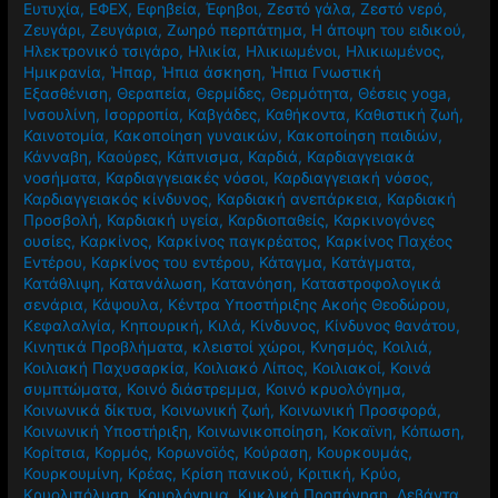
Ευτυχία
,
ΕΦΕΧ
,
Εφηβεία
,
Έφηβοι
,
Ζεστό γάλα
,
Ζεστό νερό
,
Ζευγάρι
,
Ζευγάρια
,
Ζωηρό περπάτημα
,
Η άποψη του ειδικού
,
Ηλεκτρονικό τσιγάρο
,
Ηλικία
,
Ηλικιωμένοι
,
Ηλικιωμένος
,
Ημικρανία
,
Ήπαρ
,
Ήπια άσκηση
,
Ήπια Γνωστική
Εξασθένιση
,
Θεραπεία
,
Θερμίδες
,
Θερμότητα
,
Θέσεις yoga
,
Ινσουλίνη
,
Ισορροπία
,
Καβγάδες
,
Καθήκοντα
,
Καθιστική ζωή
,
Καινοτομία
,
Κακοποίηση γυναικών
,
Κακοποίηση παιδιών
,
Κάνναβη
,
Καούρες
,
Κάπνισμα
,
Καρδιά
,
Καρδιαγγειακά
νοσήματα
,
Καρδιαγγειακές νόσοι
,
Καρδιαγγειακή νόσος
,
Καρδιαγγειακός κίνδυνος
,
Καρδιακή ανεπάρκεια
,
Καρδιακή
Προσβολή
,
Καρδιακή υγεία
,
Καρδιοπαθείς
,
Καρκινογόνες
ουσίες
,
Καρκίνος
,
Καρκίνος παγκρέατος
,
Καρκίνος Παχέος
Εντέρου
,
Καρκίνος του εντέρου
,
Κάταγμα
,
Κατάγματα
,
Κατάθλιψη
,
Κατανάλωση
,
Κατανόηση
,
Καταστροφολογικά
σενάρια
,
Κάψουλα
,
Κέντρα Υποστήριξης Ακοής Θεοδώρου
,
Κεφαλαλγία
,
Κηπουρική
,
Κιλά
,
Κίνδυνος
,
Κίνδυνος θανάτου
,
Κινητικά Προβλήματα
,
κλειστοί χώροι
,
Κνησμός
,
Κοιλιά
,
Κοιλιακή Παχυσαρκία
,
Κοιλιακό Λίπος
,
Κοιλιακοί
,
Κοινά
συμπτώματα
,
Κοινό διάστρεμμα
,
Κοινό κρυολόγημα
,
Κοινωνικά δίκτυα
,
Κοινωνική ζωή
,
Κοινωνική Προσφορά
,
Κοινωνική Υποστήριξη
,
Κοινωνικοποίηση
,
Κοκαϊνη
,
Κόπωση
,
Κορίτσια
,
Κορμός
,
Κορωνοϊός
,
Κούραση
,
Κουρκουμάς
,
Κουρκουμίνη
,
Κρέας
,
Κρίση πανικού
,
Κριτική
,
Κρύο
,
Κρυολιπόλυση
,
Κρυολόγημα
,
Κυκλική Προπόνηση
,
Λεβάντα
,