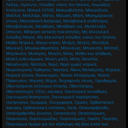
Λέιζερ
,
Λίμπιντο
,
Λιπώδης νόσος του ήπατος
,
Λοιμώξεις
πνεύμονα
,
Μακρά COVID
,
Μακροβιότητα
,
Μακροζωία
,
Μαλλιά
,
Μαξιλάρι
,
Μάτια
,
Μείωση
,
Μέση
,
Μεσημεριανός
ύπνος
,
Μεσογειακή διατροφή
,
Μεταβολικά ισοδύναμα
,
Μεταβολισμός
,
Μετάδοση
,
Μετάδοση ιού
,
Μετάλλαξη
Omicron
,
Μέτρηση οστικής πυκνότητας
,
Μη Αλκοολική
Λιπώδης Νόσος
,
Μη αλκοολική λιπώδης νόσου του ήπατος
,
Μηδέν Νιτρικά
,
Μικρο-στρες
,
Μνήμη
,
Μνήνη
,
Μοναξιά
,
Μουσική
,
Μουσικοθεραπεία
,
Μπανάνες
,
Μπισκότα
,
Μπότοξ
,
Μπρόκολο
,
Μυαλγίες
,
Μυαλό
,
Μύες
,
Μύθοι και αλήθειες
,
Μυϊκή ενδυνάμωση
,
Μυική μάζα
,
Μύτη
,
Μυωπία
,
Νεογέννητα
,
Νεότητα
,
Νερό
,
Νερό χωρίς νιτρικά
,
Νευρολογικές Παθήσεις
,
Νηστεία
,
Νίκος Μεταξωτός
,
Νιτρικά
,
Νιτρικά άλατα
,
Νοσοκομείο
,
Νόσος Αλτσχάιμερ
,
Νόσος
Πάρκινσον
,
Ντροπή
,
Νύχια
,
Νυχτερινός ύπνος
,
Ξηροδερμία
,
Οδοντιατρικός σύλλογος Αττικής
,
Οδοντίατρος
,
Οδοντοστοιχία
,
Όζον
,
οικιακά
,
Οικολογική συνείδηση
,
Οικονομική δυσπραγία
,
Οικονομικοί παράγοντες
,
Οιστρογόνα
,
Ομορφιά
,
Ονυχοφαγία
,
Όραση
,
Ορθοστατική
άσκηση
,
Ορθοστατική υπόταση
,
Οστά
,
Οστεοαρθρίτιδα
,
Οστεοαρθρίτιδα γόνατος
,
Οστεοπενία
,
Οστεοπόρωση
,
Οσφυαλγία
,
Ουρολοιμώξεις
,
Ουρολοίμωξη
,
Οφέλη
,
Παγετός
,
Παγκόσμια Ημέρα για την εξάλειψη της βίας κατά των