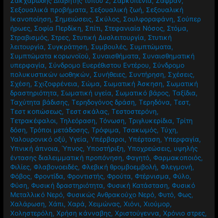
Σακχαρώδης Διαβήτης τύπου 2
,
Σαρκοπενία
,
Σαφράν
,
Σεξουαλικά προβήματα
,
Σεξουαλική ζωή
,
Σεξουαλική
Ικανοποίηση
,
Σημειώσεις
,
Σκύλος
,
Σουλφοραφάνη
,
Σούπερ
ήρωες
,
Σοφία Περδίκη
,
Σπίτι
,
Στεφανιαία Νόσος
,
Στόμα
,
Στραβισμός
,
Στρες
,
Στυτική Δυσλειτουργία
,
Στυτική
λειτουργία
,
Συγκράτηση
,
Συμβουλές
,
Συμπτώματα
,
Συμπτώματα κορωνοϊού
,
Συναισθήματα
,
Συναισθηματική
υπερφαγία
,
Σύνδρομο Ευερέθιστου Εντέρου
,
Σύνδρομο
πολυκυστικών ωοθηκών
,
Συνήθειες
,
Συντήρηση
,
Σχέσεις
,
Σχέση
,
Σχιζοφρένεια
,
Σώμα
,
Σωματική Άσκηση
,
Σωματική
δραστηριότητα
,
Σωματική υγεία
,
Σωματικό βάρος
,
Ταξίδια
,
Ταχύτητα βάδισης
,
Τερηδογόνος δράση
,
Τερηδόνα
,
Τεστ
,
Τεστ κοπώσεως
,
Τεστ σκάλας
,
Τεστοστερόνη
,
Τετρακέφαλοι
,
Τηλεόραση
,
Τόνωση
,
Τριγλυκερίδια
,
Τρίτη
δόση
,
Τρόποι μετάδοσης
,
Τρόφιμα
,
Τσακωμός
,
Τύχη
,
Υαλουρονικό οξύ
,
Υγεία
,
Υπέρβαροι
,
Υπέρταση
,
Υπερφαγία
,
Υπνική άπνοια
,
Ύπνος
,
Υποστήριξη
,
Υποχρεώσεις
,
υψηλής
έντασης διαλειμματική προπόνηση
,
Φαγητό
,
Φαρμακοποιός
,
Φιλίες
,
Φλαβονοειδές
,
Φλεβική θρομβοεμβολή
,
Φλεγμονή
,
Φόβος
,
Φροντίδα
,
Φροντιστής
,
Φρούτα
,
Φτέρνισμα
,
Φύλο
,
Φύση
,
Φυσική δραστηριότητα
,
Φυσική Κατάσταση
,
Φυσικό
Μεταλλικό Νερό
,
Φυσικώς Ανθρακούχο Νερό
,
Φυτό
,
Φως
,
Χαλάρωση
,
Χάπι
,
Χαρά
,
Χειμώνας
,
Χιόνι
,
Χιούμορ
,
Χοληστερόλη
,
Χρήση κάνναβης
,
Χριστούγεννα
,
Χρόνιο στρες
,