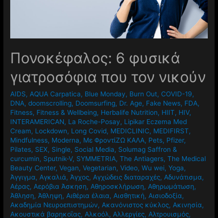
Πονοκέφαλος: 6 φυσικά
γιατροσόφια που τον νικούν
AIDS
,
AQUA Carpatica
,
Blue Monday
,
Burn Out
,
COVID-19
,
DNA
,
doomscrolling
,
Doomsurfing
,
Dr. Age
,
Fake News
,
FDA
,
Fitness
,
Fitness & Wellbeing
,
Herbalife Nutrition
,
HIIT
,
HIV
,
INTERAMERICAN
,
La Roche-Posay
,
Lipikar Eczema Med
Cream
,
Lockdown
,
Long Covid
,
MEDICLINIC
,
MEDIFIRST
,
Mindfulness
,
Moderna
,
Mε ΦροντίΖΩ ΚΑΛΑ
,
Pets
,
Pfizer
,
Pilates
,
SEX
,
Single
,
Social Media
,
Solumag Saffron &
curcumin
,
Sputnik-V
,
SYMMETRIA
,
The Antiagers
,
The Medical
Beauty Center
,
Vegan
,
Vegetarian
,
Video
,
Wu wei
,
Yoga
,
Άγγιγμα
,
Αγκαλιά
,
Άγχος
,
Αγχώδεις διαταραχές
,
Αδυνάτισμα
,
Αέρας
,
Αερόβια Άσκηση
,
Αθηροσκλήρωση
,
Αθηρωμάτωση
,
Άθληση
,
Άθληψη
,
Αιθέρια έλαια
,
Αισθητική
,
Αισιοδοξία
,
Ακαδημία Νευροεπιστημών
,
Ακανόνιστος κύκλος
,
Ακινησία
,
Ακουστικά βαρηκοΐας
,
Αλκοόλ
,
Αλλεργίες
,
Αλτρουισμός
,