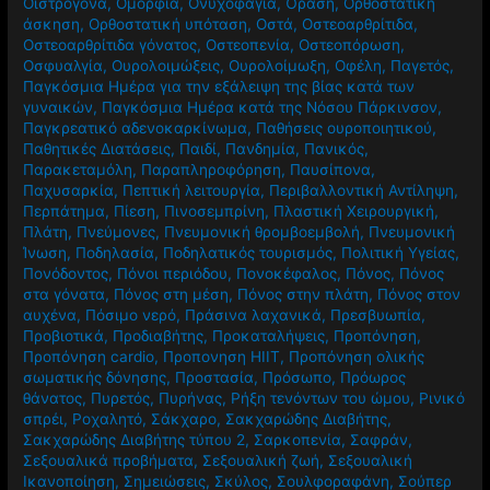
Οιστρογόνα
,
Ομορφιά
,
Ονυχοφαγία
,
Όραση
,
Ορθοστατική
άσκηση
,
Ορθοστατική υπόταση
,
Οστά
,
Οστεοαρθρίτιδα
,
Οστεοαρθρίτιδα γόνατος
,
Οστεοπενία
,
Οστεοπόρωση
,
Οσφυαλγία
,
Ουρολοιμώξεις
,
Ουρολοίμωξη
,
Οφέλη
,
Παγετός
,
Παγκόσμια Ημέρα για την εξάλειψη της βίας κατά των
γυναικών
,
Παγκόσμια Ημέρα κατά της Νόσου Πάρκινσον
,
Παγκρεατικό αδενοκαρκίνωμα
,
Παθήσεις ουροποιητικού
,
Παθητικές Διατάσεις
,
Παιδί
,
Πανδημία
,
Πανικός
,
Παρακεταμόλη
,
Παραπληροφόρηση
,
Παυσίπονα
,
Παχυσαρκία
,
Πεπτική λειτουργία
,
Περιβαλλοντική Αντίληψη
,
Περπάτημα
,
Πίεση
,
Πινοσεμπρίνη
,
Πλαστική Χειρουργική
,
Πλάτη
,
Πνεύμονες
,
Πνευμονική θρομβοεμβολή
,
Πνευμονική
Ίνωση
,
Ποδηλασία
,
Ποδηλατικός τουρισμός
,
Πολιτική Υγείας
,
Πονόδοντος
,
Πόνοι περιόδου
,
Πονοκέφαλος
,
Πόνος
,
Πόνος
στα γόνατα
,
Πόνος στη μέση
,
Πόνος στην πλάτη
,
Πόνος στον
αυχένα
,
Πόσιμο νερό
,
Πράσινα λαχανικά
,
Πρεσβυωπία
,
Προβιοτικά
,
Προδιαβήτης
,
Προκαταλήψεις
,
Προπόνηση
,
Προπόνηση cardio
,
Προπονηση HIIT
,
Προπόνηση ολικής
σωματικής δόνησης
,
Προστασία
,
Πρόσωπο
,
Πρόωρος
θάνατος
,
Πυρετός
,
Πυρήνας
,
Ρήξη τενόντων του ώμου
,
Ρινικό
σπρέι
,
Ροχαλητό
,
Σάκχαρο
,
Σακχαρώδης Διαβήτης
,
Σακχαρώδης Διαβήτης τύπου 2
,
Σαρκοπενία
,
Σαφράν
,
Σεξουαλικά προβήματα
,
Σεξουαλική ζωή
,
Σεξουαλική
Ικανοποίηση
,
Σημειώσεις
,
Σκύλος
,
Σουλφοραφάνη
,
Σούπερ