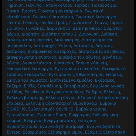
Γήρανση
,
Γιάννης Παπανικολάου
,
Γιατρός
,
Γιατροσόφια
,
Γιόγκα
,
Γιορτές
,
Γνωστική ανεπάρκεια
,
Γνωστική
εξασθένηση
,
Γνωστική Ικανότητα
,
Γνωστική λειτουργία
,
Γόνατα
,
Γόνατο
,
Γονίδια
,
Γρίπη
,
Γυμναστική
,
Γυμνό
,
Γυμνοί
για ύπνο
,
Γυναίκες
,
Δαμάσκηνα
,
Δείκτης Μάζας Σώματος
,
Δέρμα
,
Διαβήτης
,
Διαβήτης τύπου 2
,
Διάγνωση
,
Διάθεση
,
Διαλειμματική νηστεία
,
Διαλογισμός
,
Διάστρεμμα του
αστραγάλου
,
Διαταραχές Ύπνου
,
Διατάσεις
,
Διάταση
,
Διατροφή
,
Διατροφικές διαταραχές
,
Διατροφικές Συνήθειες
,
Διαφραγματική αναπνοή
,
Διοξείδιο του αζώτου
,
Δονήσεις
,
Δόντια
,
Δυσκοιλιότητα
,
Δύσπνοια
,
Εαρινή κόπωση
,
Εγκεφαλική λειτουργία
,
Εγκεφαλικό επεισόδιο
,
Εγκεφαλικό
Τραύμα
,
Εγκέφαλος
,
Εγκυμοσύνη
,
Εθελοντισμός
,
Ειδήσεις
,
Εικόνα του σώματος
,
Εισπνεόμενο εμβόλιο
,
Εκδρομές
,
Έκζεμα
,
ΕΚΠΑ
,
Εκπαίδευση
,
Εκφοβισμός
,
Εκφύλιση ωχράς
κηλίδας
,
Ελευθερία Αναγνωστοπούλου
,
Ελιξίριο
,
Έλλειψη
,
Έλλειψη βιταμίνης
,
Έλλειψη ύπνου
,
Ελληνική Ιατροδικαστική
Εταιρεία
,
Ελληνική Οδοντιατρική Ομοσπονδία
,
Εμβόλια
COVID-19
,
Εμβολιασμός Covid-19
,
Εμβόλιο γρίπης
,
Εμμηνόπαυση
,
Έμμηνος Ρύση
,
Έμφραγμα
,
Ενδυνάμωση
κορμού
,
Ενέργεια
,
Ενεργητικότητα
,
Ενίσχυση
ανοσοποητικού
,
Ενσυνείδητη Διατροφή
,
Ενσυνειδητότητα
,
Έντερο
,
Εξαερισμός
,
Εξάρθρημα ώμου
,
Εξάψεις
,
Εξεταστική