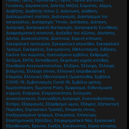
Γυναίκες
,
Δαμάσκηνα
,
Δείκτης Μάζας Σώματος
,
Δέρμα
,
Διαβήτης
,
Διαβήτης τύπου 2
,
Διάγνωση
,
Διάθεση
,
Διαλειμματική νηστεία
,
Διαλογισμός
,
Διάστρεμμα του
αστραγάλου
,
Διαταραχές Ύπνου
,
Διατάσεις
,
Διάταση
,
Διατροφή
,
Διατροφικές διαταραχές
,
Διατροφικές Συνήθειες
,
Διαφραγματική αναπνοή
,
Διοξείδιο του αζώτου
,
Δονήσεις
,
Δόντια
,
Δυσκοιλιότητα
,
Δύσπνοια
,
Εαρινή κόπωση
,
Εγκεφαλική λειτουργία
,
Εγκεφαλικό επεισόδιο
,
Εγκεφαλικό
Τραύμα
,
Εγκέφαλος
,
Εγκυμοσύνη
,
Εθελοντισμός
,
Ειδήσεις
,
Εικόνα του σώματος
,
Εισπνεόμενο εμβόλιο
,
Εκδρομές
,
Έκζεμα
,
ΕΚΠΑ
,
Εκπαίδευση
,
Εκφύλιση ωχράς κηλίδας
,
Ελευθερία Αναγνωστοπούλου
,
Ελιξίριο
,
Έλλειψη
,
Έλλειψη
βιταμίνης
,
Έλλειψη ύπνου
,
Ελληνική Ιατροδικαστική
Εταιρεία
,
Ελληνική Οδοντιατρική Ομοσπονδία
,
Εμβόλια
COVID-19
,
Εμβολιασμός Covid-19
,
Εμβόλιο γρίπης
,
Εμμηνόπαυση
,
Έμμηνος Ρύση
,
Έμφραγμα
,
Ενδυνάμωση
κορμού
,
Ενέργεια
,
Ενεργητικότητα
,
Ενίσχυση
ανοσοποητικού
,
Ενσυνείδητη Διατροφή
,
Ενσυνειδητότητα
,
Έντερο
,
Εξαερισμός
,
Εξάρθρημα ώμου
,
Εξάψεις
,
Εξεταστική
Περίοδος
,
Εορταστικό Τραπέζι
,
Επαρκής ύπνος
,
Επεξεργασμένα τρόφιμα
,
Επικρίσεις
,
Επίσκεψη
,
Επιστημονικές Εξελίξεις
,
Επιχειρηματικά Νέα
,
Εργασιακή
Εξουθένωση
,
Έρευνα
,
Ευεξία
,
Ευκάλυπτος
,
Εύρος κίνησης
,