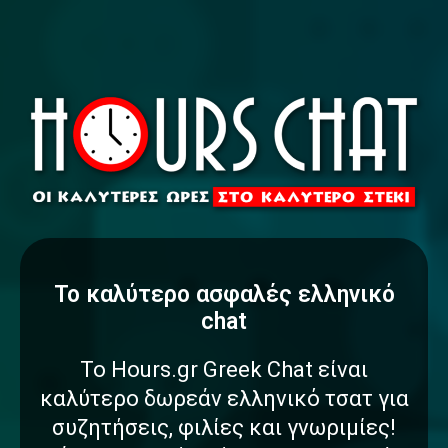
To καλύτερο
α
σ
φ
α
λ
έ
ς
ελληνικό
chat
Το Hours.gr Greek Chat είναι
καλύτερο δωρεάν ελληνικό τσατ για
συζητήσεις, φιλίες και γνωριμίες!