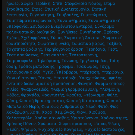
ήρωες
,
Σοφία Περδίκη
,
Σπίτι
,
Στεφανιαία Νόσος
,
Στόμα
,
Στραβισμός
,
Στρες
,
Στυτική Δυσλειτουργία
,
Στυτική
λειτουργία
,
Συγκράτηση
,
Συμβουλές
,
Συμπτώματα
,
Συμπτώματα κορωνοϊού
,
Συναισθήματα
,
Συναισθηματική
υπερφαγία
,
Σύνδρομο Ευερέθιστου Εντέρου
,
Σύνδρομο
πολυκυστικών ωοθηκών
,
Συνήθειες
,
Συντήρηση
,
Σχέσεις
,
Σχέση
,
Σχιζοφρένεια
,
Σώμα
,
Σωματική Άσκηση
,
Σωματική
δραστηριότητα
,
Σωματική υγεία
,
Σωματικό βάρος
,
Ταξίδια
,
Ταχύτητα βάδισης
,
Τερηδογόνος δράση
,
Τερηδόνα
,
Τεστ
,
Τεστ κοπώσεως
,
Τεστ σκάλας
,
Τεστοστερόνη
,
Τετρακέφαλοι
,
Τηλεόραση
,
Τόνωση
,
Τριγλυκερίδια
,
Τρίτη
δόση
,
Τρόποι μετάδοσης
,
Τρόφιμα
,
Τσακωμός
,
Τύχη
,
Υαλουρονικό οξύ
,
Υγεία
,
Υπέρβαροι
,
Υπέρταση
,
Υπερφαγία
,
Υπνική άπνοια
,
Ύπνος
,
Υποστήριξη
,
Υποχρεώσεις
,
υψηλής
έντασης διαλειμματική προπόνηση
,
Φαγητό
,
Φαρμακοποιός
,
Φιλίες
,
Φλαβονοειδές
,
Φλεβική θρομβοεμβολή
,
Φλεγμονή
,
Φόβος
,
Φροντίδα
,
Φροντιστής
,
Φρούτα
,
Φτέρνισμα
,
Φύλο
,
Φύση
,
Φυσική δραστηριότητα
,
Φυσική Κατάσταση
,
Φυσικό
Μεταλλικό Νερό
,
Φυσικώς Ανθρακούχο Νερό
,
Φυτό
,
Φως
,
Χαλάρωση
,
Χάπι
,
Χαρά
,
Χειμώνας
,
Χιόνι
,
Χιούμορ
,
Χοληστερόλη
,
Χρήση κάνναβης
,
Χριστούγεννα
,
Χρόνιο στρες
,
Χρόνιος Πόνος
,
Χρώματα
,
Χώροι πρασίνου
,
Ψάρια
,
Ψέμα
,
Ψεύδη
,
Ψήσιμο
,
Ψυχιατρικές παθήσεις
,
Ψυχικές διαταραχές
,
Ψυχική Υγεία
,
Ψυχολογία
,
Ώμοι
,
Ώμος
/ Από
Hours.gr