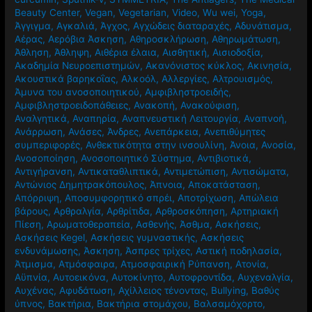
Beauty Center
,
Vegan
,
Vegetarian
,
Video
,
Wu wei
,
Yoga
,
Άγγιγμα
,
Αγκαλιά
,
Άγχος
,
Αγχώδεις διαταραχές
,
Αδυνάτισμα
,
Αέρας
,
Αερόβια Άσκηση
,
Αθηροσκλήρωση
,
Αθηρωμάτωση
,
Άθληση
,
Άθληψη
,
Αιθέρια έλαια
,
Αισθητική
,
Αισιοδοξία
,
Ακαδημία Νευροεπιστημών
,
Ακανόνιστος κύκλος
,
Ακινησία
,
Ακουστικά βαρηκοΐας
,
Αλκοόλ
,
Αλλεργίες
,
Αλτρουισμός
,
Άμυνα του ανοσοποιητικού
,
Αμφιβληστροειδής
,
Αμφιβληστροειδοπάθειες
,
Ανακοπή
,
Ανακούφιση
,
Αναλγητικά
,
Αναπηρία
,
Αναπνευστική Λειτουργία
,
Αναπνοή
,
Ανάρρωση
,
Ανάσες
,
Άνδρες
,
Ανεπάρκεια
,
Ανεπιθύμητες
συμπεριφορές
,
Ανθεκτικότητα στην ινσουλίνη
,
Άνοια
,
Ανοσία
,
Ανοσοποίηση
,
Ανοσοποιητικό Σύστημα
,
Αντιβιοτικά
,
Αντιγήρανση
,
Αντικαταθλιπτικά
,
Αντιμετώπιση
,
Αντισώματα
,
Αντώνιος Δημητρακόπουλος
,
Άπνοια
,
Αποκατάσταση
,
Απόρριψη
,
Αποσυμφορητικό σπρέι
,
Αποτρίχωση
,
Απώλεια
βάρους
,
Αρθραλγία
,
Αρθρίτιδα
,
Αρθροσκόπηση
,
Αρτηριακή
Πίεση
,
Αρωματοθεραπεία
,
Ασθενής
,
Άσθμα
,
Ασκήσεις
,
Ασκήσεις Kegel
,
Ασκήσεις γυμναστικής
,
Ασκήσεις
ενδυνάμωσης
,
Άσκηση
,
Άσπρες τρίχες
,
Αστική ποδηλασία
,
Άτμισμα
,
Ατμόσφαιρα
,
Ατμοσφαιρική Ρύπανση
,
Ατονία
,
Αϋπνία
,
Αυτοεικόνα
,
Αυτοκίνητο
,
Αυτοφροντίδα
,
Αυχεναλγία
,
Αυχένας
,
Αφυδάτωση
,
Αχίλλειος τένοντας
,
Βullying
,
Βαθύς
ύπνος
,
Βακτήρια
,
Βακτήρια στομάχου
,
Βαλσαμόχορτο
,