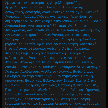
Άμυνα του ανοσοποιητικού
,
Αμφιβληστροειδής
,
Αμφιβληστροειδοπάθειες
,
Ανακοπή
,
Ανακούφιση
,
Αναλγητικά
,
Αναπηρία
,
Αναπνευστική Λειτουργία
,
Αναπνοή
,
Ανάρρωση
,
Ανάσες
,
Άνδρες
,
Ανεπάρκεια
,
Ανεπιθύμητες
συμπεριφορές
,
Ανθεκτικότητα στην ινσουλίνη
,
Άνοια
,
Ανοσία
,
Ανοσοποίηση
,
Ανοσοποιητικό Σύστημα
,
Αντιβιοτικά
,
Αντιγήρανση
,
Αντικαταθλιπτικά
,
Αντιμετώπιση
,
Αντισώματα
,
Αντώνιος Δημητρακόπουλος
,
Άπνοια
,
Αποκατάσταση
,
Απόρριψη
,
Αποσυμφορητικό σπρέι
,
Αποτρίχωση
,
Απώλεια
βάρους
,
Αρθραλγία
,
Αρθρίτιδα
,
Αρθροσκόπηση
,
Αρτηριακή
Πίεση
,
Αρωματοθεραπεία
,
Ασθενής
,
Άσθμα
,
Ασκήσεις
,
Ασκήσεις Kegel
,
Ασκήσεις γυμναστικής
,
Ασκήσεις
ενδυνάμωσης
,
Άσκηση
,
Άσπρες τρίχες
,
Αστική ποδηλασία
,
Άτμισμα
,
Ατμόσφαιρα
,
Ατμοσφαιρική Ρύπανση
,
Ατονία
,
Αϋπνία
,
Αυτοεικόνα
,
Αυτοκίνητο
,
Αυτοφροντίδα
,
Αυχεναλγία
,
Αυχένας
,
Αφυδάτωση
,
Αχίλλειος τένοντας
,
Βαθύς ύπνος
,
Βακτήρια
,
Βακτήρια στομάχου
,
Βαλσαμόχορτο
,
Βασική
προπόνηση
,
Βασιλικός
,
Βελονισμός
,
Βήχας
,
Βία κατά των
γυναικών
,
Βιοϊατρική
,
Βιταμίνες
,
Βιταμίνη D
,
Βιταμίνη Β12
,
Γαστροοισοφαγική παλινδρόμηση
,
Γέλιο
,
Γεύματα
,
Γήρανση
,
Γιάννης Παπανικολάου
,
Γιατρός
,
Γιατροσόφια
,
Γιόγκα
,
Γιορτές
,
Γνωστική ανεπάρκεια
,
Γνωστική εξασθένηση
,
Γνωστική Ικανότητα
,
Γνωστική λειτουργία
,
Γόνατα
,
Γόνατο
,
Γονίδια
,
Γρίπη
,
Γυμναστική
,
Γυμνό
,
Γυμνοί για ύπνο
,