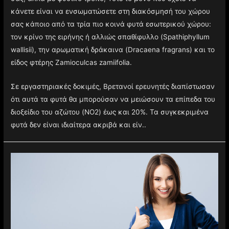
κάνετε είναι να ενσωματώσετε στη διακόσμησή του χώρου
σας κάποιο από τα τρία πιο κοινά φυτά εσωτερικού χώρου:
τον κρίνο της ειρήνης ή αλλιώς σπαθίφυλλο (Spathiphyllum
wallisii), την αρωματική δράκαινα (Dracaena fragrans) και το
είδος φτέρης Zamioculcas zamiifolia.
Σε εργαστηριακές δοκιμές, Βρετανοί ερευνητές διαπίστωσαν
ότι αυτά τα φυτά θα μπορούσαν να μειώσουν τα επίπεδα του
διοξείδιο του αζώτου (NO2) έως και 20%. Τα συγκεκριμένα
φυτά δεν είναι ιδιαίτερα ακριβά και είν..