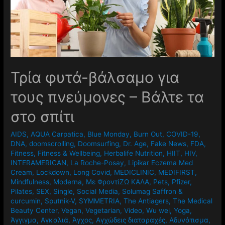
Τρία φυτά-βάλσαμο για
τους πνεύμονες – Βάλτε τα
στο σπίτι
AIDS
,
AQUA Carpatica
,
Blue Monday
,
Burn Out
,
COVID-19
,
DNA
,
doomscrolling
,
Doomsurfing
,
Dr. Age
,
Fake News
,
FDA
,
Fitness
,
Fitness & Wellbeing
,
Herbalife Nutrition
,
HIIT
,
HIV
,
INTERAMERICAN
,
La Roche-Posay
,
Lipikar Eczema Med
Cream
,
Lockdown
,
Long Covid
,
MEDICLINIC
,
MEDIFIRST
,
Mindfulness
,
Moderna
,
Mε ΦροντίΖΩ ΚΑΛΑ
,
Pets
,
Pfizer
,
Pilates
,
SEX
,
Single
,
Social Media
,
Solumag Saffron &
curcumin
,
Sputnik-V
,
SYMMETRIA
,
The Antiagers
,
The Medical
Beauty Center
,
Vegan
,
Vegetarian
,
Video
,
Wu wei
,
Yoga
,
Άγγιγμα
,
Αγκαλιά
,
Άγχος
,
Αγχώδεις διαταραχές
,
Αδυνάτισμα
,