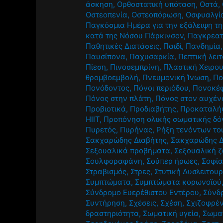
άσκηση
,
Ορθοστατική υπόταση
,
Οστά
,
Οστεοπενία
,
Οστεοπόρωση
,
Οσφυαλγί
Παγκόσμια Ημέρα για την εξάλειψη τη
κατά της Νόσου Πάρκινσον
,
Παγκρεατ
Παθητικές Διατάσεις
,
Παιδί
,
Πανδημία
Παυσίπονα
,
Παχυσαρκία
,
Πεπτική λει
Πίεση
,
Πινοσεμπρίνη
,
Πλαστική Χειρο
θρομβοεμβολή
,
Πνευμονική Ίνωση
,
Πο
Πονόδοντος
,
Πόνοι περιόδου
,
Πονοκέ
Πόνος στην πλάτη
,
Πόνος στον αυχέν
Προβιοτικά
,
Προδιαβήτης
,
Προκαταλή
HIIT
,
Προπόνηση ολικής σωματικής δό
Πυρετός
,
Πυρήνας
,
Ρήξη τενόντων το
Σακχαρώδης Διαβήτης
,
Σακχαρώδης Δ
Σεξουαλικά προβήματα
,
Σεξουαλική 
Σουλφοραφάνη
,
Σούπερ ήρωες
,
Σοφία
Στραβισμός
,
Στρες
,
Στυτική Δυσλειτουρ
Συμπτώματα
,
Συμπτώματα κορωνοϊού
Σύνδρομο Ευερέθιστου Εντέρου
,
Σύνδ
Συντήρηση
,
Σχέσεις
,
Σχέση
,
Σχιζοφρέν
δραστηριότητα
,
Σωματική υγεία
,
Σωμα