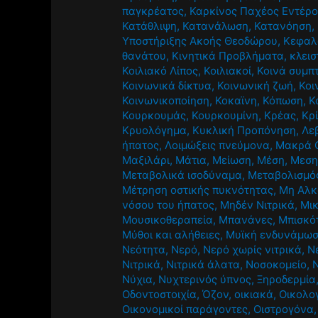
παγκρέατος
,
Καρκίνος Παχέος Εντέρ
Κατάθλιψη
,
Κατανάλωση
,
Κατανόηση
,
Υποστήριξης Ακοής Θεοδώρου
,
Κεφαλ
θανάτου
,
Κινητικά Προβλήματα
,
κλεισ
Κοιλιακό Λίπος
,
Κοιλιακοί
,
Κοινά συμπ
Κοινωνικά δίκτυα
,
Κοινωνική ζωή
,
Κοι
Κοινωνικοποίηση
,
Κοκαϊνη
,
Κόπωση
,
Κ
Κουρκουμάς
,
Κουρκουμίνη
,
Κρέας
,
Κρ
Κρυολόγημα
,
Κυκλική Προπόνηση
,
Λε
ήπατος
,
Λοιμώξεις πνεύμονα
,
Μακρά 
Μαξιλάρι
,
Μάτια
,
Μείωση
,
Μέση
,
Μεση
Μεταβολικά ισοδύναμα
,
Μεταβολισμό
Μέτρηση οστικής πυκνότητας
,
Μη Αλκ
νόσου του ήπατος
,
Μηδέν Νιτρικά
,
Μι
Μουσικοθεραπεία
,
Μπανάνες
,
Μπισκό
Μύθοι και αλήθειες
,
Μυϊκή ενδυνάμω
Νεότητα
,
Νερό
,
Νερό χωρίς νιτρικά
,
Ν
Νιτρικά
,
Νιτρικά άλατα
,
Νοσοκομείο
,
Νύχια
,
Νυχτερινός ύπνος
,
Ξηροδερμία
Οδοντοστοιχία
,
Όζον
,
οικιακά
,
Οικολο
Οικονομικοί παράγοντες
,
Οιστρογόνα