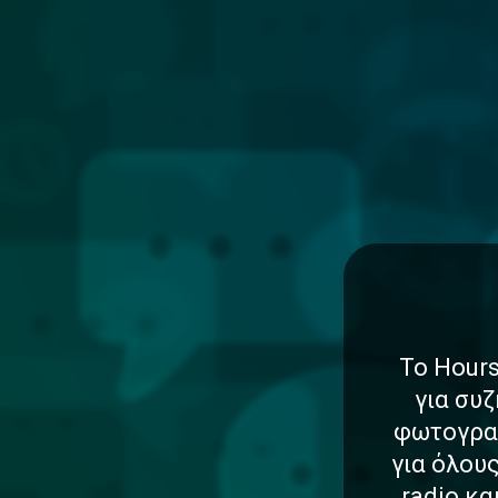
Το Hours
για συζ
φωτογραφ
για όλου
radio κ