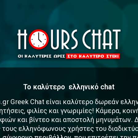
To καλύτερο
α
σ
φ
ελληνικό chat
.gr Greek Chat είναι καλύτερο δωρεάν ελλη
ητήσεις, φιλίες και γνωριμίες! Κάμερα, κοι
ιών και βίντεο και αποστολή μηνυμάτων. 
ς τους ελληνόφωνους χρήστες του διαδικτύο
αι σύγχρονο περιβάλλον, που επιτρέπει την 