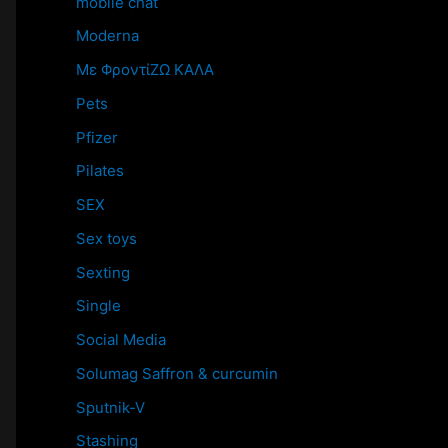
mobile chat
Moderna
Mε ΦροντίΖΩ ΚΑΛΑ
Pets
Pfizer
Pilates
SEX
Sex toys
Sexting
Single
Social Media
Solumag Saffron & curcumin
Sputnik-V
Stashing