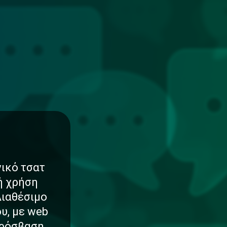
νικό τσατ
νή χρήση
Διαθέσιμο
υ, με web
πρόσβαση