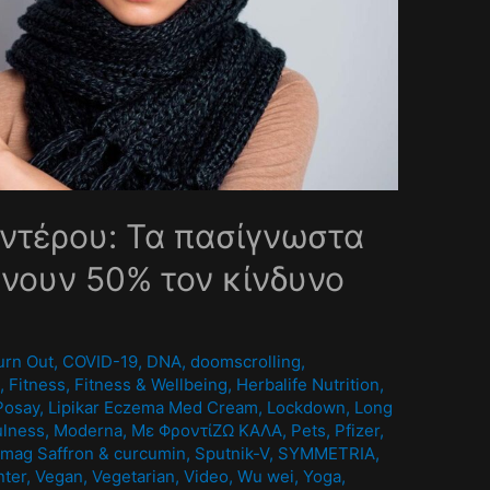
ντέρου: Τα πασίγνωστα
νουν 50% τον κίνδυνο
0
urn Out
,
COVID-19
,
DNA
,
doomscrolling
,
A
,
Fitness
,
Fitness & Wellbeing
,
Herbalife Nutrition
,
Posay
,
Lipikar Eczema Med Cream
,
Lockdown
,
Long
ulness
,
Moderna
,
Mε ΦροντίΖΩ ΚΑΛΑ
,
Pets
,
Pfizer
,
mag Saffron & curcumin
,
Sputnik-V
,
SYMMETRIA
,
nter
,
Vegan
,
Vegetarian
,
Video
,
Wu wei
,
Yoga
,