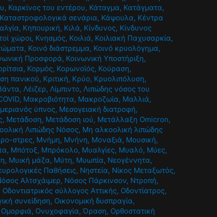
ου
,
Καρκίνος του εντέρου
,
Κάταγμα
,
Κατάγματα
,
Καταστροφολογικά σενάρια
,
Κάψουλα
,
Κέντρα
αλγία
,
Κηπουρική
,
Κιλά
,
Κίνδυνος
,
Κίνδυνος
τοί χώροι
,
Κνησμός
,
Κοιλιά
,
Κοιλιακή Παχυσαρκία
,
τώματα
,
Κοινό διάστρεμμα
,
Κοινό κρυολόγημα
,
νωνική Προσφορά
,
Κοινωνική Υποστήριξη
,
ορίτσια
,
Κορμός
,
Κορωνοϊός
,
Κούραση
,
ίση πανικού
,
Κριτική
,
Κρύο
,
Κρυολιπόλυση
,
βάντα
,
Λέιζερ
,
Λίμπιντο
,
Λιπώδης νόσος του
COVID
,
Μακροβιότητα
,
Μακροζωία
,
Μαλλιά
,
μεριανός ύπνος
,
Μεσογειακή διατροφή
,
ς
,
Μετάδοση
,
Μετάδοση ιού
,
Μετάλλαξη Omicron
,
οολική Λιπώδης Νόσος
,
Μη αλκοολική λιπώδης
κρο-στρες
,
Μνήμη
,
Μνήνη
,
Μοναξιά
,
Μουσική
,
τα
,
Μπότοξ
,
Μπρόκολο
,
Μυαλγίες
,
Μυαλό
,
Μύες
,
ση
,
Μυική μάζα
,
Μύτη
,
Μυωπία
,
Νεογέννητα
,
ευρολογικές Παθήσεις
,
Νηστεία
,
Νίκος Μεταξωτός
,
Νόσος Αλτσχάιμερ
,
Νόσος Πάρκινσον
,
Ντροπή
,
,
Οδοντιατρικός σύλλογος Αττικής
,
Οδοντίατρος
,
γική συνείδηση
,
Οικονομική δυσπραγία
,
,
Ομορφιά
,
Ονυχοφαγία
,
Όραση
,
Ορθοστατική