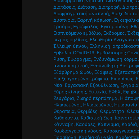
Διαλειμματική νηστεία
,
Διαλογισμός
,
Δ
Διατάσεις
,
Διάταση
,
Διατροφή
,
Διατρο
Διαφραγματική αναπνοή
,
Διοξείδιο τ
Δύσπνοια
,
Εαρινή κόπωση
,
Εγκεφαλική
Τραύμα
,
Εγκέφαλος
,
Εγκυμοσύνη
,
Εθε
Εισπνεόμενο εμβόλιο
,
Εκδρομές
,
Έκζε
ωχράς κηλίδας
,
Ελευθερία Αναγνωστ
Έλλειψη ύπνου
,
Ελληνική Ιατροδικαστ
Εμβόλια COVID-19
,
Εμβολιασμός Covi
Ρύση
,
Έμφραγμα
,
Ενδυνάμωση κορμο
ανοσοποητικού
,
Ενσυνείδητη Διατροφ
Εξάρθρημα ώμου
,
Εξάψεις
,
Εξεταστικ
Επεξεργασμένα τρόφιμα
,
Επικρίσεις
,
Ε
Νέα
,
Εργασιακή Εξουθένωση
,
Εργασια
Εύρος κίνησης
,
Ευτυχία
,
ΕΦΕΧ
,
Εφηβε
Ζευγάρια
,
Ζωηρό περπάτημα
,
Η άποψη
Ηλικιωμένοι
,
Ηλικιωμένος
,
Ημικρανία
Θεραπεία
,
Θερμίδες
,
Θερμότητα
,
Θέσε
Καθήκοντα
,
Καθιστική ζωή
,
Καινοτομί
Κάνναβη
,
Καούρες
,
Κάπνισμα
,
Καρδιά
Καρδιαγγειακή νόσος
,
Καρδιαγγειακός
Προσβολή
,
Καρδιακή υγεία
,
Καρδιοπαθ