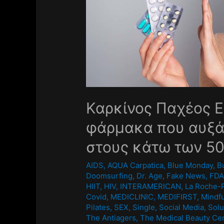
Καρκίνος Παχέος Ε
φάρμακα που αυξά
στους κάτω των 5
AIDS
,
AQUA Carpatica
,
Blue Monday
,
B
Doomsurfing
,
Dr. Age
,
Fake News
,
FD
HIIT
,
HIV
,
INTERAMERICAN
,
La Roche-
Covid
,
MEDICLINIC
,
MEDIFIRST
,
Mindf
Pilates
,
SEX
,
Single
,
Social Media
,
Solu
The Antiagers
,
The Medical Beauty Ce