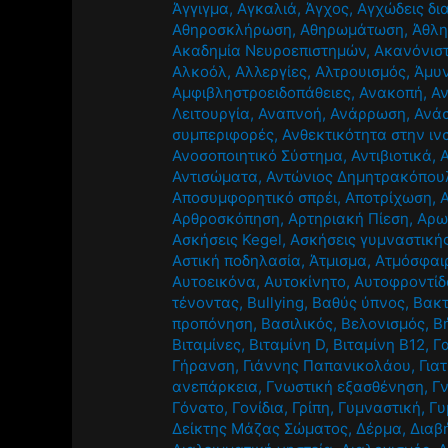
Άγγιγμα
,
Αγκαλιά
,
Άγχος
,
Αγχώδεις δι
Αθηροσκλήρωση
,
Αθηρωμάτωση
,
Άθλ
Ακαδημία Νευροεπιστημών
,
Ακανόνισ
Αλκοόλ
,
Αλλεργίες
,
Αλτρουισμός
,
Άμυν
Αμφιβληστροειδοπάθειες
,
Ανακοπή
,
Α
Λειτουργία
,
Αναπνοή
,
Ανάρρωση
,
Ανά
συμπεριφορές
,
Ανθεκτικότητα στην ιν
Ανοσοποιητικό Σύστημα
,
Αντιβιοτικά
,
Αντισώματα
,
Αντώνιος Δημητρακόπου
Αποσυμφορητικό σπρέι
,
Αποτρίχωση
,
Αρθροσκόπηση
,
Αρτηριακή Πίεση
,
Αρω
Ασκήσεις Kegel
,
Ασκήσεις γυμναστική
Αστική ποδηλασία
,
Άτμισμα
,
Ατμόσφαι
Αυτοεικόνα
,
Αυτοκίνητο
,
Αυτοφροντίδ
τένοντας
,
Βullying
,
Βαθύς ύπνος
,
Βακτ
προπόνηση
,
Βασιλικός
,
Βελονισμός
,
Β
Βιταμίνες
,
Βιταμίνη D
,
Βιταμίνη Β12
,
Γ
Γήρανση
,
Γιάννης Παπανικολάου
,
Για
ανεπάρκεια
,
Γνωστική εξασθένηση
,
Γ
Γόνατο
,
Γονίδια
,
Γρίπη
,
Γυμναστική
,
Γυ
Δείκτης Μάζας Σώματος
,
Δέρμα
,
Διαβ