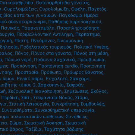
Οστεοαρθρίτιδα
,
Οστεοαρθρίτιδα γόνατος
,
α
,
Ουρολοιμώξεις
,
Ουρολοίμωξη
,
Οφέλη
,
Παγετός
,
ς βίας κατά των γυναικών
,
Παγκόσμια Ημέρα
ικό αδενοκαρκίνωμα
,
Παθήσεις ουροποιητικού
,
,
Πανικός
,
Παρακεταμόλη
,
Παραπληροφόρηση
,
τουργία
,
Περιβαλλοντική Αντίληψη
,
Περπάτημα
,
υργική
,
Πλάτη
,
Πνεύμονες
,
Πνευμονική
δηλασία
,
Ποδηλατικός τουρισμός
,
Πολιτική Υγείας
,
φαλος
,
Πόνος
,
Πόνος στα γόνατα
,
Πόνος στη μέση
,
α
,
Πόσιμο νερό
,
Πράσινα λαχανικά
,
Πρεσβυωπία
,
ψεις
,
Προπόνηση
,
Προπόνηση cardio
,
Προπονηση
νησης
,
Προστασία
,
Πρόσωπο
,
Πρόωρος θάνατος
,
υ ώμου
,
Ρινικό σπρέι
,
Ροχαλητό
,
Σάκχαρο
,
ιαβήτης τύπου 2
,
Σαρκοπενία
,
Σαφράν
,
ζωή
,
Σεξουαλική Ικανοποίηση
,
Σημειώσεις
,
Σκύλος
,
 Περδίκη
,
Σπίτι
,
Στεφανιαία Νόσος
,
Στόμα
,
γία
,
Στυτική λειτουργία
,
Συγκράτηση
,
Συμβουλές
,
,
Συναισθήματα
,
Συναισθηματική υπερφαγία
,
ρομο πολυκυστικών ωοθηκών
,
Συνήθειες
,
εια
,
Σώμα
,
Σωματική Άσκηση
,
Σωματική
τικό βάρος
,
Ταξίδια
,
Ταχύτητα βάδισης
,