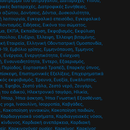
ιάστρεμμα του αστραγάλου
,
Διαταραχές Ύπνου
,
φικές διαταραχές
,
Διατροφικές Συνήθειες
,
ου αζώτου
,
Δονήσεις
,
Δόντια
,
Δυσκοιλιότητα
,
 λειτουργία
,
Εγκεφαλικό επεισόδιο
,
Εγκεφαλικό
λοντισμός
,
Ειδήσεις
,
Εικόνα του σώματος
,
μα
,
ΕΚΠΑ
,
Εκπαίδευση
,
Εκφοβισμός
,
Εκφύλιση
οπούλου
,
Ελιξίριο
,
Έλλειψη
,
Έλλειψη βιταμίνης
,
ική Εταιρεία
,
Ελληνική Οδοντιατρική Ομοσπονδία
,
d-19
,
Εμβόλιο γρίπης
,
Εμμηνόπαυση
,
Έμμηνος
ύ
,
Ενέργεια
,
Ενεργητικότητα
,
Ενίσχυση
ή
,
Ενσυνειδητότητα
,
Έντερο
,
Εξαερισμός
,
ή Περίοδος
,
Εορταστικό Τραπέζι
,
Επαρκής ύπνος
,
πίσκεψη
,
Επιστημονικές Εξελίξεις
,
Επιχειρηματικά
κός εκφοβισμός
,
Έρευνα
,
Ευεξία
,
Ευκάλυπτος
,
ία
,
Έφηβοι
,
Ζεστό γάλα
,
Ζεστό νερό
,
Ζευγάρι
,
 του ειδικού
,
Ηλεκτρονικό τσιγάρο
,
Ηλικία
,
,
Ήπαρ
,
Ήπια άσκηση
,
Ήπια Γνωστική Εξασθένιση
,
ις yoga
,
Ινσουλίνη
,
Ισορροπία
,
Καβγάδες
,
α
,
Κακοποίηση γυναικών
,
Κακοποίηση παιδιών
,
,
Καρδιαγγειακά νοσήματα
,
Καρδιαγγειακές νόσοι
,
 κίνδυνος
,
Καρδιακή ανεπάρκεια
,
Καρδιακή
είς
,
Καρκινογόνες ουσίες
,
Καρκίνος
,
Καρκίνος