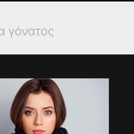
α γόνατος