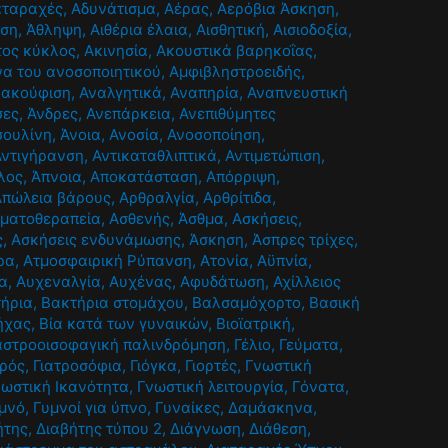
αταραχές
,
Αδυνάτισμα
,
Αέρας
,
Αερόβια Άσκηση
,
ηση
,
Άθληψη
,
Αιθέρια έλαια
,
Αισθητική
,
Αισιοδοξία
,
τος κύκλος
,
Ακινησία
,
Ακουστικά βαρηκοΐας
,
α του ανοσοποιητικού
,
Αμφιβληστροειδής
,
νακούφιση
,
Αναλγητικά
,
Αναπηρία
,
Αναπνευστική
σες
,
Άνδρες
,
Ανεπάρκεια
,
Ανεπιθύμητες
σουλίνη
,
Άνοια
,
Ανοσία
,
Ανοσοποίηση
,
Αντιγήρανση
,
Αντικαταθλιπτικά
,
Αντιμετώπιση
,
λος
,
Άπνοια
,
Αποκατάσταση
,
Απόρριψη
,
Απώλεια βάρους
,
Αρθραλγία
,
Αρθρίτιδα
,
ματοθεραπεία
,
Ασθενής
,
Άσθμα
,
Ασκήσεις
,
ς
,
Ασκήσεις ενδυνάμωσης
,
Άσκηση
,
Άσπρες τρίχες
,
ρα
,
Ατμοσφαιρική Ρύπανση
,
Ατονία
,
Αϋπνία
,
α
,
Αυχεναλγία
,
Αυχένας
,
Αφυδάτωση
,
Αχίλλειος
ήρια
,
Βακτήρια στομάχου
,
Βαλσαμόχορτο
,
Βασική
ήχας
,
Βία κατά των γυναικών
,
Βιοϊατρική
,
αστροοισοφαγική παλινδρόμηση
,
Γέλιο
,
Γεύματα
,
τρός
,
Γιατροσόφια
,
Γιόγκα
,
Γιορτές
,
Γνωστική
νωστική Ικανότητα
,
Γνωστική λειτουργία
,
Γόνατα
,
μνό
,
Γυμνοί για ύπνο
,
Γυναίκες
,
Δαμάσκηνα
,
ήτης
,
Διαβήτης τύπου 2
,
Διάγνωση
,
Διάθεση
,