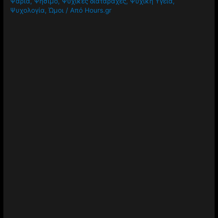
Ψάρια
,
Ψήσιμο
,
Ψυχικές διαταραχές
,
Ψυχική Υγεία
,
Ψυχολογία
,
Ώμοι
/ Από
Hours.gr