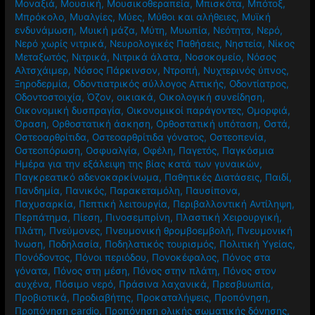
Μοναξιά
,
Μουσική
,
Μουσικοθεραπεία
,
Μπισκότα
,
Μπότοξ
,
Μπρόκολο
,
Μυαλγίες
,
Μύες
,
Μύθοι και αλήθειες
,
Μυϊκή
ενδυνάμωση
,
Μυική μάζα
,
Μύτη
,
Μυωπία
,
Νεότητα
,
Νερό
,
Νερό χωρίς νιτρικά
,
Νευρολογικές Παθήσεις
,
Νηστεία
,
Νίκος
Μεταξωτός
,
Νιτρικά
,
Νιτρικά άλατα
,
Νοσοκομείο
,
Νόσος
Αλτσχάιμερ
,
Νόσος Πάρκινσον
,
Ντροπή
,
Νυχτερινός ύπνος
,
Ξηροδερμία
,
Οδοντιατρικός σύλλογος Αττικής
,
Οδοντίατρος
,
Οδοντοστοιχία
,
Όζον
,
οικιακά
,
Οικολογική συνείδηση
,
Οικονομική δυσπραγία
,
Οικονομικοί παράγοντες
,
Ομορφιά
,
Όραση
,
Ορθοστατική άσκηση
,
Ορθοστατική υπόταση
,
Οστά
,
Οστεοαρθρίτιδα
,
Οστεοαρθρίτιδα γόνατος
,
Οστεοπενία
,
Οστεοπόρωση
,
Οσφυαλγία
,
Οφέλη
,
Παγετός
,
Παγκόσμια
Ημέρα για την εξάλειψη της βίας κατά των γυναικών
,
Παγκρεατικό αδενοκαρκίνωμα
,
Παθητικές Διατάσεις
,
Παιδί
,
Πανδημία
,
Πανικός
,
Παρακεταμόλη
,
Παυσίπονα
,
Παχυσαρκία
,
Πεπτική λειτουργία
,
Περιβαλλοντική Αντίληψη
,
Περπάτημα
,
Πίεση
,
Πινοσεμπρίνη
,
Πλαστική Χειρουργική
,
Πλάτη
,
Πνεύμονες
,
Πνευμονική θρομβοεμβολή
,
Πνευμονική
Ίνωση
,
Ποδηλασία
,
Ποδηλατικός τουρισμός
,
Πολιτική Υγείας
,
Πονόδοντος
,
Πόνοι περιόδου
,
Πονοκέφαλος
,
Πόνος στα
γόνατα
,
Πόνος στη μέση
,
Πόνος στην πλάτη
,
Πόνος στον
αυχένα
,
Πόσιμο νερό
,
Πράσινα λαχανικά
,
Πρεσβυωπία
,
Προβιοτικά
,
Προδιαβήτης
,
Προκαταλήψεις
,
Προπόνηση
,
Προπόνηση cardio
,
Προπόνηση ολικής σωματικής δόνησης
,