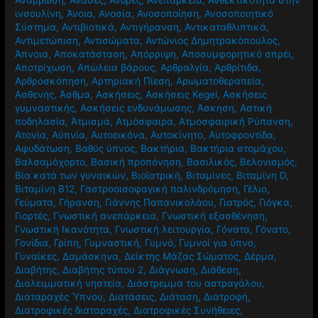
ινσουλίνη
,
Άνοια
,
Ανοσία
,
Ανοσοποίηση
,
Ανοσοποιητικό
Σύστημα
,
Αντιβιοτικά
,
Αντιγήρανση
,
Αντικαταθλιπτικά
,
Αντιμετώπιση
,
Αντισώματα
,
Αντώνιος Δημητρακόπουλος
,
Άπνοια
,
Αποκατάσταση
,
Απόρριψη
,
Αποσυμφορητικό σπρέι
,
Αποτρίχωση
,
Απώλεια βάρους
,
Αρθραλγία
,
Αρθρίτιδα
,
Αρθροσκόπηση
,
Αρτηριακή Πίεση
,
Αρωματοθεραπεία
,
Ασθενής
,
Άσθμα
,
Ασκήσεις
,
Ασκήσεις Kegel
,
Ασκήσεις
γυμναστικής
,
Ασκήσεις ενδυνάμωσης
,
Άσκηση
,
Αστική
ποδηλασία
,
Άτμισμα
,
Ατμόσφαιρα
,
Ατμοσφαιρική Ρύπανση
,
Ατονία
,
Αϋπνία
,
Αυτοεικόνα
,
Αυτοκίνητο
,
Αυτοφροντίδα
,
Αφυδάτωση
,
Βαθύς ύπνος
,
Βακτήρια
,
Βακτήρια στομάχου
,
Βαλσαμόχορτο
,
Βασική προπόνηση
,
Βασιλικός
,
Βελονισμός
,
Βία κατά των γυναικών
,
Βιοϊατρική
,
Βιταμίνες
,
Βιταμίνη D
,
Βιταμίνη Β12
,
Γαστροοισοφαγική παλινδρόμηση
,
Γέλιο
,
Γεύματα
,
Γήρανση
,
Γιάννης Παπανικολάου
,
Γιατρός
,
Γιόγκα
,
Γιορτές
,
Γνωστική ανεπάρκεια
,
Γνωστική εξασθένηση
,
Γνωστική Ικανότητα
,
Γνωστική λειτουργία
,
Γόνατα
,
Γόνατο
,
Γονίδια
,
Γρίπη
,
Γυμναστική
,
Γυμνό
,
Γυμνοί για ύπνο
,
Γυναίκες
,
Δαμάσκηνα
,
Δείκτης Μάζας Σώματος
,
Δέρμα
,
Διαβήτης
,
Διαβήτης τύπου 2
,
Διάγνωση
,
Διάθεση
,
Διαλειμματική νηστεία
,
Διάστρεμμα του αστραγάλου
,
Διαταραχές Ύπνου
,
Διατάσεις
,
Διάταση
,
Διατροφή
,
Διατροφικές διαταραχές
,
Διατροφικές Συνήθειες
,