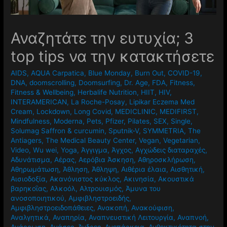
Αναζητάτε την ευτυχία; 3
top tips να την κατακτήσετε
AIDS
,
AQUA Carpatica
,
Blue Monday
,
Burn Out
,
COVID-19
,
DNA
,
doomscrolling
,
Doomsurfing
,
Dr. Age
,
FDA
,
Fitness
,
Fitness & Wellbeing
,
Herbalife Nutrition
,
HIIT
,
HIV
,
INTERAMERICAN
,
La Roche-Posay
,
Lipikar Eczema Med
Cream
,
Lockdown
,
Long Covid
,
MEDICLINIC
,
MEDIFIRST
,
Mindfulness
,
Moderna
,
Pets
,
Pfizer
,
Pilates
,
SEX
,
Single
,
Solumag Saffron & curcumin
,
Sputnik-V
,
SYMMETRIA
,
The
Antiagers
,
The Medical Beauty Center
,
Vegan
,
Vegetarian
,
Video
,
Wu wei
,
Yoga
,
Άγγιγμα
,
Άγχος
,
Αγχώδεις διαταραχές
,
Αδυνάτισμα
,
Αέρας
,
Αερόβια Άσκηση
,
Αθηροσκλήρωση
,
Αθηρωμάτωση
,
Άθληση
,
Άθληψη
,
Αιθέρια έλαια
,
Αισθητική
,
Αισιοδοξία
,
Ακανόνιστος κύκλος
,
Ακινησία
,
Ακουστικά
βαρηκοΐας
,
Αλκοόλ
,
Αλτρουισμός
,
Άμυνα του
ανοσοποιητικού
,
Αμφιβληστροειδής
,
Αμφιβληστροειδοπάθειες
,
Ανακοπή
,
Ανακούφιση
,
Αναλγητικά
,
Αναπηρία
,
Αναπνευστική Λειτουργία
,
Αναπνοή
,
Ανάρρωση
,
Ανάσες
,
Άνδρες
,
Ανεπάρκεια
,
Ανθεκτικότητα στην