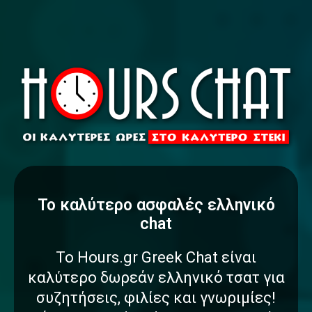
To καλύτερο
α
σ
φ
α
λ
έ
ς
ελληνικό
chat
Το Hours.gr Greek Chat είναι
καλύτερο δωρεάν ελληνικό τσατ για
συζητήσεις, φιλίες και γνωριμίες!