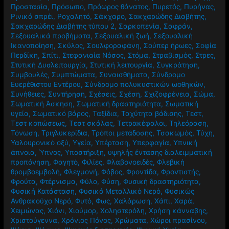
Προστασία
,
Πρόσωπο
,
Πρόωρος θάνατος
,
Πυρετός
,
Πυρήνας
,
Ρινικό σπρέι
,
Ροχαλητό
,
Σάκχαρο
,
Σακχαρώδης Διαβήτης
,
Σακχαρώδης Διαβήτης τύπου 2
,
Σαρκοπενία
,
Σαφράν
,
Σεξουαλικά προβήματα
,
Σεξουαλική ζωή
,
Σεξουαλική
Ικανοποίηση
,
Σκύλος
,
Σουλφοραφάνη
,
Σούπερ ήρωες
,
Σοφία
Περδίκη
,
Σπίτι
,
Στεφανιαία Νόσος
,
Στόμα
,
Στραβισμός
,
Στρες
,
Στυτική Δυσλειτουργία
,
Στυτική λειτουργία
,
Συγκράτηση
,
Συμβουλές
,
Συμπτώματα
,
Συναισθήματα
,
Σύνδρομο
Ευερέθιστου Εντέρου
,
Σύνδρομο πολυκυστικών ωοθηκών
,
Συνήθειες
,
Συντήρηση
,
Σχέσεις
,
Σχέση
,
Σχιζοφρένεια
,
Σώμα
,
Σωματική Άσκηση
,
Σωματική δραστηριότητα
,
Σωματική
υγεία
,
Σωματικό βάρος
,
Ταξίδια
,
Ταχύτητα βάδισης
,
Τεστ
,
Τεστ κοπώσεως
,
Τεστ σκάλας
,
Τετρακέφαλοι
,
Τηλεόραση
,
Τόνωση
,
Τριγλυκερίδια
,
Τρόποι μετάδοσης
,
Τσακωμός
,
Τύχη
,
Υαλουρονικό οξύ
,
Υγεία
,
Υπέρταση
,
Υπερφαγία
,
Υπνική
άπνοια
,
Ύπνος
,
Υποστήριξη
,
υψηλής έντασης διαλειμματική
προπόνηση
,
Φαγητό
,
Φιλίες
,
Φλαβονοειδές
,
Φλεβική
θρομβοεμβολή
,
Φλεγμονή
,
Φόβος
,
Φροντίδα
,
Φροντιστής
,
Φρούτα
,
Φτέρνισμα
,
Φύλο
,
Φύση
,
Φυσική δραστηριότητα
,
Φυσική Κατάσταση
,
Φυσικό Μεταλλικό Νερό
,
Φυσικώς
Ανθρακούχο Νερό
,
Φυτό
,
Φως
,
Χαλάρωση
,
Χάπι
,
Χαρά
,
Χειμώνας
,
Χιόνι
,
Χιούμορ
,
Χοληστερόλη
,
Χρήση κάνναβης
,
Χριστούγεννα
,
Χρόνιος Πόνος
,
Χρώματα
,
Χώροι πρασίνου
,