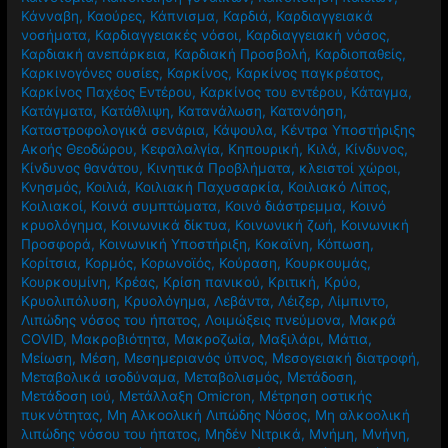
Κάνναβη
,
Καούρες
,
Κάπνισμα
,
Καρδιά
,
Καρδιαγγειακά
νοσήματα
,
Καρδιαγγειακές νόσοι
,
Καρδιαγγειακή νόσος
,
Καρδιακή ανεπάρκεια
,
Καρδιακή Προσβολή
,
Καρδιοπαθείς
,
Καρκινογόνες ουσίες
,
Καρκίνος
,
Καρκίνος παγκρέατος
,
Καρκίνος Παχέος Εντέρου
,
Καρκίνος του εντέρου
,
Κάταγμα
,
Κατάγματα
,
Κατάθλιψη
,
Κατανάλωση
,
Κατανόηση
,
Καταστροφολογικά σενάρια
,
Κάψουλα
,
Κέντρα Υποστήριξης
Ακοής Θεοδώρου
,
Κεφαλαλγία
,
Κηπουρική
,
Κιλά
,
Κίνδυνος
,
Κίνδυνος θανάτου
,
Κινητικά Προβλήματα
,
κλειστοί χώροι
,
Κνησμός
,
Κοιλιά
,
Κοιλιακή Παχυσαρκία
,
Κοιλιακό Λίπος
,
Κοιλιακοί
,
Κοινά συμπτώματα
,
Κοινό διάστρεμμα
,
Κοινό
κρυολόγημα
,
Κοινωνικά δίκτυα
,
Κοινωνική ζωή
,
Κοινωνική
Προσφορά
,
Κοινωνική Υποστήριξη
,
Κοκαϊνη
,
Κόπωση
,
Κορίτσια
,
Κορμός
,
Κορωνοϊός
,
Κούραση
,
Κουρκουμάς
,
Κουρκουμίνη
,
Κρέας
,
Κρίση πανικού
,
Κριτική
,
Κρύο
,
Κρυολιπόλυση
,
Κρυολόγημα
,
Λεβάντα
,
Λέιζερ
,
Λίμπιντο
,
Λιπώδης νόσος του ήπατος
,
Λοιμώξεις πνεύμονα
,
Μακρά
COVID
,
Μακροβιότητα
,
Μακροζωία
,
Μαξιλάρι
,
Μάτια
,
Μείωση
,
Μέση
,
Μεσημεριανός ύπνος
,
Μεσογειακή διατροφή
,
Μεταβολικά ισοδύναμα
,
Μεταβολισμός
,
Μετάδοση
,
Μετάδοση ιού
,
Μετάλλαξη Omicron
,
Μέτρηση οστικής
πυκνότητας
,
Μη Αλκοολική Λιπώδης Νόσος
,
Μη αλκοολική
λιπώδης νόσου του ήπατος
,
Μηδέν Νιτρικά
,
Μνήμη
,
Μνήνη
,