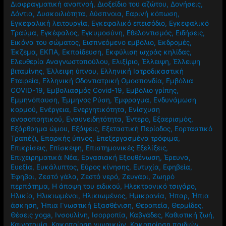
Διαφραγματική αναπνοή
,
Διοξείδιο του αζώτου
,
Δονήσεις
,
Δόντια
,
Δυσκοιλιότητα
,
Δύσπνοια
,
Εαρινή κόπωση
,
Εγκεφαλική λειτουργία
,
Εγκεφαλικό επεισόδιο
,
Εγκεφαλικό
Τραύμα
,
Εγκέφαλος
,
Εγκυμοσύνη
,
Εθελοντισμός
,
Ειδήσεις
,
Εικόνα του σώματος
,
Εισπνεόμενο εμβόλιο
,
Εκδρομές
,
Έκζεμα
,
ΕΚΠΑ
,
Εκπαίδευση
,
Εκφύλιση ωχράς κηλίδας
,
Ελευθερία Αναγνωστοπούλου
,
Ελιξίριο
,
Έλλειψη
,
Έλλειψη
βιταμίνης
,
Έλλειψη ύπνου
,
Ελληνική Ιατροδικαστική
Εταιρεία
,
Ελληνική Οδοντιατρική Ομοσπονδία
,
Εμβόλια
COVID-19
,
Εμβολιασμός Covid-19
,
Εμβόλιο γρίπης
,
Εμμηνόπαυση
,
Έμμηνος Ρύση
,
Έμφραγμα
,
Ενδυνάμωση
κορμού
,
Ενέργεια
,
Ενεργητικότητα
,
Ενίσχυση
ανοσοποητικού
,
Ενσυνειδητότητα
,
Έντερο
,
Εξαερισμός
,
Εξάρθρημα ώμου
,
Εξάψεις
,
Εξεταστική Περίοδος
,
Εορταστικό
Τραπέζι
,
Επαρκής ύπνος
,
Επεξεργασμένα τρόφιμα
,
Επικρίσεις
,
Επίσκεψη
,
Επιστημονικές Εξελίξεις
,
Επιχειρηματικά Νέα
,
Εργασιακή Εξουθένωση
,
Έρευνα
,
Ευεξία
,
Ευκάλυπτος
,
Εύρος κίνησης
,
Ευτυχία
,
Εφηβεία
,
Έφηβοι
,
Ζεστό γάλα
,
Ζεστό νερό
,
Ζευγάρι
,
Ζωηρό
περπάτημα
,
Η άποψη του ειδικού
,
Ηλεκτρονικό τσιγάρο
,
Ηλικία
,
Ηλικιωμένοι
,
Ηλικιωμένος
,
Ημικρανία
,
Ήπαρ
,
Ήπια
άσκηση
,
Ήπια Γνωστική Εξασθένιση
,
Θεραπεία
,
Θερμίδες
,
Θέσεις yoga
,
Ινσουλίνη
,
Ισορροπία
,
Καβγάδες
,
Καθιστική ζωή
,
Καινοτομία
,
Κακοποίηση γυναικών
,
Κακοποίηση παιδιών
,