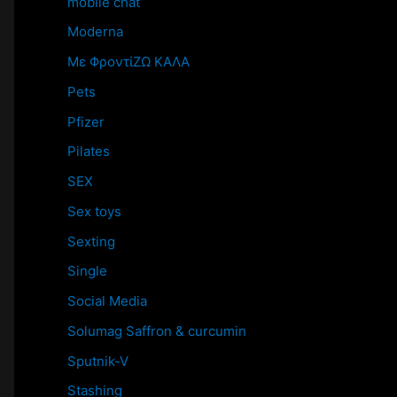
mobile chat
Moderna
Mε ΦροντίΖΩ ΚΑΛΑ
Pets
Pfizer
Pilates
SEX
Sex toys
Sexting
Single
Social Media
Solumag Saffron & curcumin
Sputnik-V
Stashing