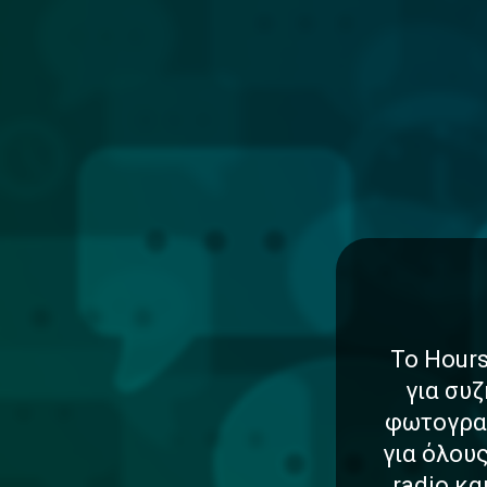
Το Hours
για συζ
φωτογραφ
για όλου
radio κ