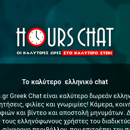
To καλύτερο
α
σ
φ
α
λ
έ
ς
ελληνικό chat
.gr Greek Chat είναι καλύτερο δωρεάν ελλη
ητήσεις, φιλίες και γνωριμίες! Κάμερα, κοι
ιών και βίντεο και αποστολή μηνυμάτων. 
ς τους ελληνόφωνους χρήστες του διαδικτύο
αι σύγχρονο περιβάλλον, που επιτρέπει την 