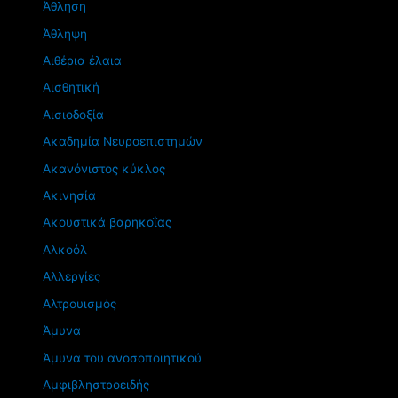
Άθληση
Άθληψη
Αιθέρια έλαια
Αισθητική
Αισιοδοξία
Ακαδημία Νευροεπιστημών
Ακανόνιστος κύκλος
Ακινησία
Ακουστικά βαρηκοΐας
Αλκοόλ
Αλλεργίες
Αλτρουισμός
Άμυνα
Άμυνα του ανοσοποιητικού
Αμφιβληστροειδής