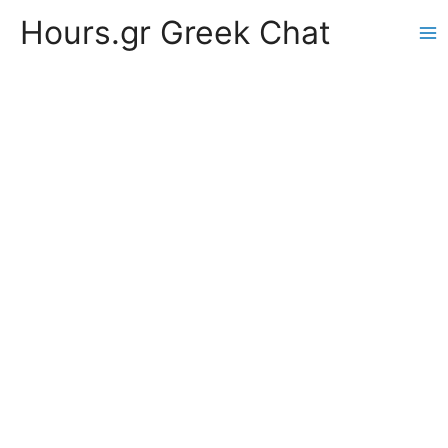
Hours.gr Greek Chat
Ma
Me