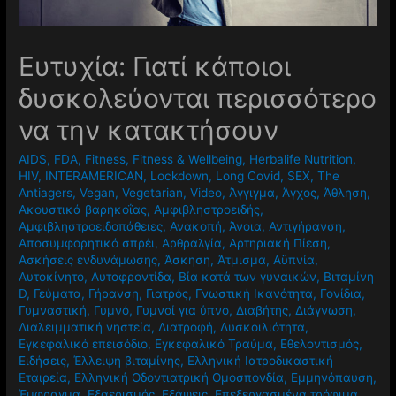
Ευτυχία: Γιατί κάποιοι
δυσκολεύονται περισσότερο
να την κατακτήσουν
AIDS
,
FDA
,
Fitness
,
Fitness & Wellbeing
,
Herbalife Nutrition
,
HIV
,
INTERAMERICAN
,
Lockdown
,
Long Covid
,
SEX
,
The
Antiagers
,
Vegan
,
Vegetarian
,
Video
,
Άγγιγμα
,
Άγχος
,
Άθληση
,
Ακουστικά βαρηκοΐας
,
Αμφιβληστροειδής
,
Αμφιβληστροειδοπάθειες
,
Ανακοπή
,
Άνοια
,
Αντιγήρανση
,
Αποσυμφορητικό σπρέι
,
Αρθραλγία
,
Αρτηριακή Πίεση
,
Ασκήσεις ενδυνάμωσης
,
Άσκηση
,
Άτμισμα
,
Αϋπνία
,
Αυτοκίνητο
,
Αυτοφροντίδα
,
Βία κατά των γυναικών
,
Βιταμίνη
D
,
Γεύματα
,
Γήρανση
,
Γιατρός
,
Γνωστική Ικανότητα
,
Γονίδια
,
Γυμναστική
,
Γυμνό
,
Γυμνοί για ύπνο
,
Διαβήτης
,
Διάγνωση
,
Διαλειμματική νηστεία
,
Διατροφή
,
Δυσκοιλιότητα
,
Εγκεφαλικό επεισόδιο
,
Εγκεφαλικό Τραύμα
,
Εθελοντισμός
,
Ειδήσεις
,
Έλλειψη βιταμίνης
,
Ελληνική Ιατροδικαστική
Εταιρεία
,
Ελληνική Οδοντιατρική Ομοσπονδία
,
Εμμηνόπαυση
,
Έμφραγμα
,
Εξαερισμός
,
Εξάψεις
,
Επεξεργασμένα τρόφιμα
,