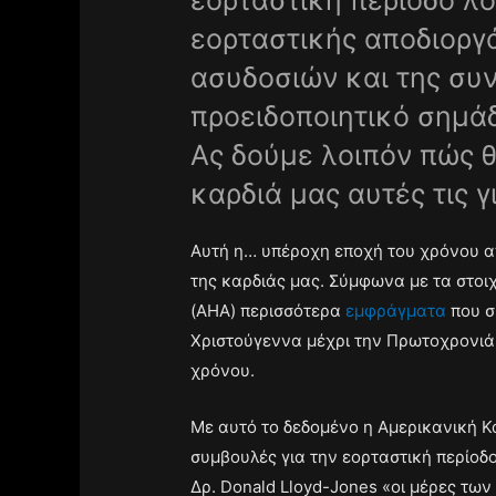
εορταστική περίοδο λό
εορταστικής αποδιοργ
ασυδοσιών και της συ
προειδοποιητικό σημάδ
Ας δούμε λοιπόν πώς 
καρδιά μας αυτές τις γ
Αυτή η… υπέροχη εποχή του χρόνου απο
της καρδιάς μας. Σύμφωνα με τα στοιχ
(AHA) περισσότερα
εμφράγματα
που σ
Χριστούγεννα μέχρι την Πρωτοχρονιά 
χρόνου.
Με αυτό το δεδομένο η Αμερικανική Κα
συμβουλές για την εορταστική περίοδ
Δρ. Donald Lloyd-Jones «οι μέρες των