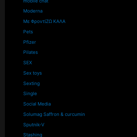
mobile chat
Moderna
Mε ΦροντίΖΩ ΚΑΛΑ
Pets
Pfizer
Pilates
SEX
Sex toys
Sexting
Single
Social Media
Solumag Saffron & curcumin
Sputnik-V
Stashing