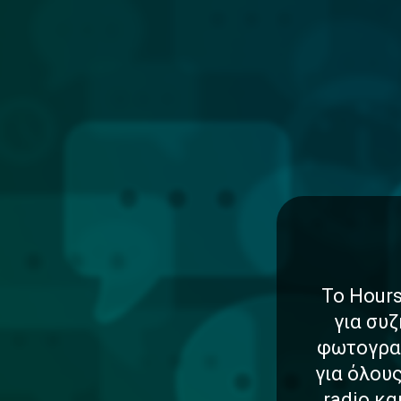
Το Hours
για συζ
φωτογραφ
για όλου
radio κ