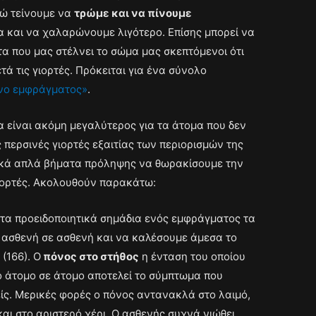
νώ τείνουμε να
τρώμε και να πίνουμε
 και να χαλαρώνουμε λιγότερο. Επίσης μπορεί να
α που μας στέλνει το σώμα μας σκεπτόμενοι ότι
ά τις γιορτές. Πρόκειται για ένα σύνολο
νο εμφράγματος»
.
α είναι ακόμη μεγαλύτερος για τα άτομα που δεν
ς περσινές γιορτές εξαιτίας των περιορισμών της
ικά απλά βήματα πρόληψης να θωρακίσουμε την
γιορτές. Ακολουθούν παρακάτω:
 τα προειδοποιητικά σημάδια ενός εμφράγματος τα
 ασθενή σε ασθενή και να καλέσουμε άμεσα το
(166). Ο
πόνος στο στήθος
η ένταση του οποίου
πό άτομο σε άτομο αποτελεί το σύμπτωμα που
είς. Μερικές φορές ο πόνος αντανακλά στο λαιμό,
και στο αριστερό χέρι. Ο ασθενής συχνά νιώθει