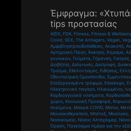
Έμφραγμα: «Χτυπάει
tips προστασίας
AIDS
,
FDA
,
Fitness
,
Fitness & Wellbein
Covid
,
SEX
,
The Antiagers
,
Vegan
,
Veg
Αμφιβληστροειδοπάθειες
,
Ανακοπή
,
Αν
Αρτηριακή Πίεση
,
Άσκηση
,
Άτμισμα
,
Αϋ
γυναικών
,
Γεύματα
,
Γήρανση
,
Γιατρός
Διαβήτης
,
Διάγνωση
,
Διατροφή
,
Δυσκο
Τραύμα
,
Εθελοντισμός
,
Ειδήσεις
,
Ελλην
Οδοντιατρική Ομοσπονδία
,
Εμμηνόπα
Επεξεργασμένα τρόφιμα
,
Επίσκεψη
,
Ε
Ηλεκτρονικό τσιγάρο
,
Ηλικιωμένοι
,
Ιν
Καρδιαγγειακά νοσήματα
,
Καρδιοπαθε
χώροι
,
Κοινωνική Προσφορά
,
Κορωνοϊ
πνεύμονα
,
Μακρά COVID
,
Μάτια
,
Μετ
Μουσικοθεραπεία
,
Μπότοξ
,
Μυαλγίες
,
Νοσοκομείο
,
Νόσος Αλτσχάιμερ
,
Νόσο
Όραση
,
Παγκόσμια Ημέρα για την εξά