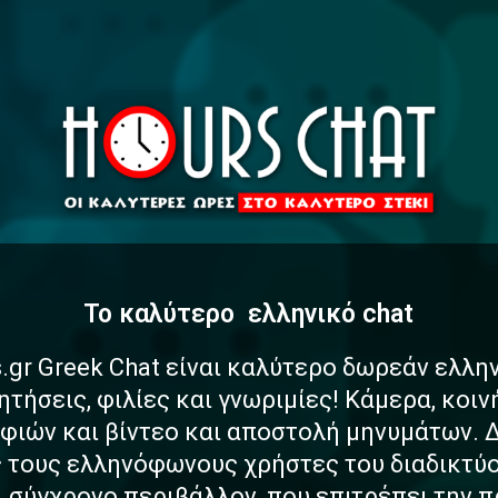
To καλύτερο
α
σ
φ
α
ελληνικό chat
.gr Greek Chat είναι καλύτερο δωρεάν ελλη
ητήσεις, φιλίες και γνωριμίες! Κάμερα, κοι
ιών και βίντεο και αποστολή μηνυμάτων. 
ς τους ελληνόφωνους χρήστες του διαδικτύο
αι σύγχρονο περιβάλλον, που επιτρέπει την 