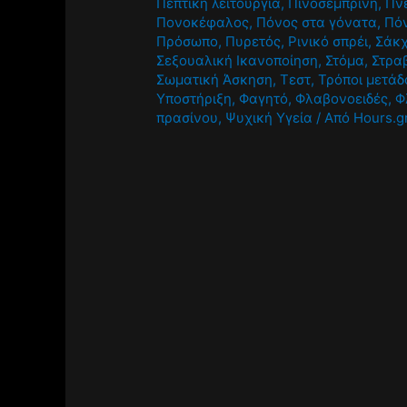
Πεπτική λειτουργία
,
Πινοσεμπρίνη
,
Πν
Πονοκέφαλος
,
Πόνος στα γόνατα
,
Πόν
Πρόσωπο
,
Πυρετός
,
Ρινικό σπρέι
,
Σάκ
Σεξουαλική Ικανοποίηση
,
Στόμα
,
Στρα
Σωματική Άσκηση
,
Τεστ
,
Τρόποι μετάδ
Υποστήριξη
,
Φαγητό
,
Φλαβονοειδές
,
Φ
πρασίνου
,
Ψυχική Υγεία
/ Από
Hours.g