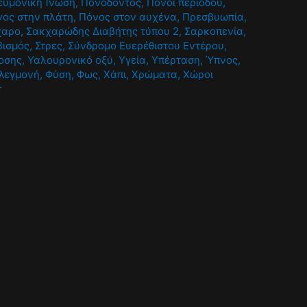
ευμονική Ίνωση
,
Πονόδοντος
,
Πόνοι περιόδου
,
ος στην πλάτη
,
Πόνος στον αυχένα
,
Πρεσβυωπία
,
χαρο
,
Σακχαρώδης Διαβήτης τύπου 2
,
Σαρκοπενία
,
βισμός
,
Στρες
,
Σύνδρομο Ευερέθιστου Εντέρου
,
οσης
,
Υαλουρονικό οξύ
,
Υγεία
,
Υπέρταση
,
Ύπνος
,
λεγμονή
,
Φύση
,
Φως
,
Χάπι
,
Χρώματα
,
Χώροι
r