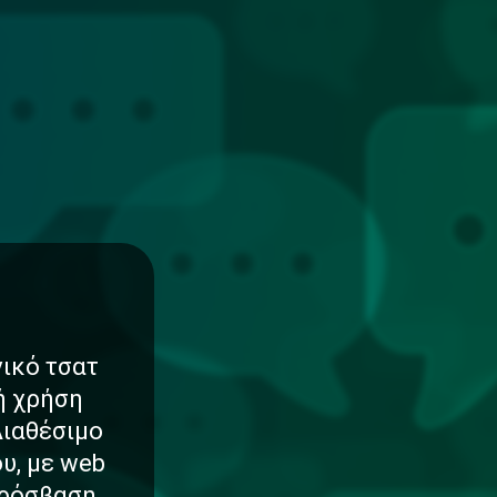
νικό τσατ
νή χρήση
Διαθέσιμο
υ, με web
πρόσβαση