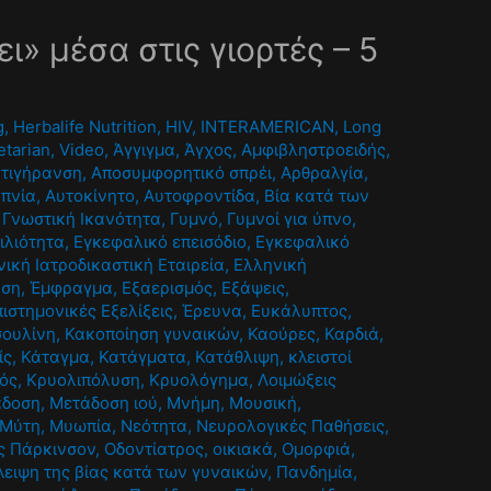
» μέσα στις γιορτές – 5
g
,
Herbalife Nutrition
,
HIV
,
INTERAMERICAN
,
Long
etarian
,
Video
,
Άγγιγμα
,
Άγχος
,
Αμφιβληστροειδής
,
τιγήρανση
,
Αποσυμφορητικό σπρέι
,
Αρθραλγία
,
πνία
,
Αυτοκίνητο
,
Αυτοφροντίδα
,
Βία κατά των
,
Γνωστική Ικανότητα
,
Γυμνό
,
Γυμνοί για ύπνο
,
ιλιότητα
,
Εγκεφαλικό επεισόδιο
,
Εγκεφαλικό
ική Ιατροδικαστική Εταιρεία
,
Ελληνική
υση
,
Έμφραγμα
,
Εξαερισμός
,
Εξάψεις
,
πιστημονικές Εξελίξεις
,
Έρευνα
,
Ευκάλυπτος
,
σουλίνη
,
Κακοποίηση γυναικών
,
Καούρες
,
Καρδιά
,
ίς
,
Κάταγμα
,
Κατάγματα
,
Κατάθλιψη
,
κλειστοί
ός
,
Κρυολιπόλυση
,
Κρυολόγημα
,
Λοιμώξεις
άδοση
,
Μετάδοση ιού
,
Μνήμη
,
Μουσική
,
Μύτη
,
Μυωπία
,
Νεότητα
,
Νευρολογικές Παθήσεις
,
ς Πάρκινσον
,
Οδοντίατρος
,
οικιακά
,
Ομορφιά
,
λειψη της βίας κατά των γυναικών
,
Πανδημία
,