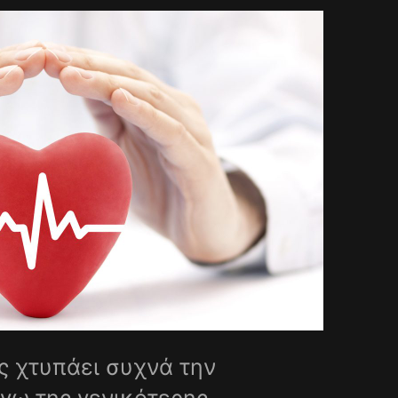
 χτυπάει συχνά την