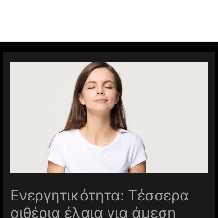
Ενεργητικότητα: Τέσσερα
αιθέρια έλαια για άμεση