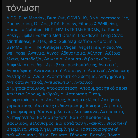
τόνωση
AIDS
,
Blue Monday
,
Burn Out
,
COVID-19
,
DNA
,
doomscrolling
,
Doomsurfing
,
Dr. Age
,
FDA
,
Fitness
,
Fitness & Wellbeing
,
Herbalife Nutrition
,
HIIT
,
HIV
,
INTERAMERICAN
,
La Roche-
Posay
,
Lipikar Eczema Med Cream
,
Lockdown
,
Long Covid
,
Mindfulness
,
Pilates
,
SEX
,
Solumag Saffron & curcumin
,
SYMMETRIA
,
The Antiagers
,
Vegan
,
Vegetarian
,
Video
,
Wu
wei
,
Yoga
,
Άγγιγμα
,
Άγχος
,
Αδυνάτισμα
,
Άθληση
,
Αιθέρια
έλαια
,
Αισιοδοξία
,
Ακινησία
,
Ακουστικά βαρηκοΐας
,
Αμφιβληστροειδής
,
Αμφιβληστροειδοπάθειες
,
Ανακοπή
,
Ανακούφιση
,
Αναπνευστική Λειτουργία
,
Αναπνοή
,
Ανάρρωση
,
Ανεπάρκεια
,
Άνοια
,
Ανοσοποιητικό Σύστημα
,
Αντιγήρανση
,
Αντικαταθλιπτικά
,
Αντιμετώπιση
,
Αντώνιος
Δημητρακόπουλος
,
Αποκατάσταση
,
Αποσυμφορητικό σπρέι
,
Απώλεια βάρους
,
Αρθραλγία
,
Αρτηριακή Πίεση
,
Αρωματοθεραπεία
,
Ασκήσεις
,
Ασκήσεις Kegel
,
Ασκήσεις
γυμναστικής
,
Ασκήσεις ενδυνάμωσης
,
Άσκηση
,
Άτμισμα
,
Ατμοσφαιρική Ρύπανση
,
Αϋπνία
,
Αυτοεικόνα
,
Αυτοκίνητο
,
Αυτοφροντίδα
,
Βαλσαμόχορτο
,
Βασική προπόνηση
,
Βασιλικός
,
Βελονισμός
,
Βία κατά των γυναικών
,
Βιοϊατρική
,
Βιταμίνες
,
Βιταμίνη D
,
Βιταμίνη Β12
,
Γαστροοισοφαγική
παλινδρόμηση
,
Γέλιο
,
Γεύματα
,
Γήρανση
,
Γιατρός
,
Γιόγκα
,