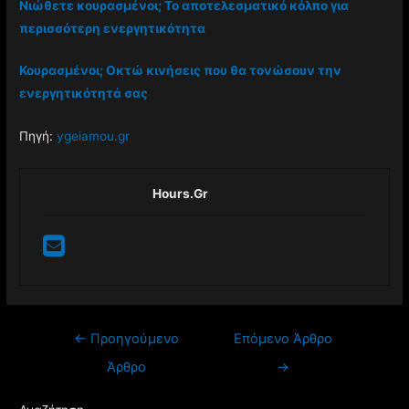
Νιώθετε κουρασμένοι; Το αποτελεσματικό κόλπο για
περισσότερη ενεργητικότητα
Κουρασμένοι; Οκτώ κινήσεις που θα τονώσουν την
ενεργητικότητά σας
Πηγή:
ygeiamou.gr
Hours.gr
Πλοήγηση
←
Προηγούμενο
Επόμενο Άρθρο
άρθρων
Άρθρο
→