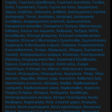
Γιορτές
,
Γνωστική εξασθένηση
,
Γνωστική Ικανότητα
,
Γονίδια
,
Γρίπη
,
Γυμναστική
,
Γυμνό
,
Γυμνοί για ύπνο
,
Δαμάσκηνα
,
Δέρμα
,
Διαβήτης
,
Διάγνωση
,
Διάθεση
,
Διαλειμματική νηστεία
,
Διαταραχές Ύπνου
,
Διατάσεις
,
Διατροφή
,
Διατροφικές
Συνήθειες
,
Διαφραγματική αναπνοή
,
Δυσκοιλιότητα
,
Εγκεφαλικό επεισόδιο
,
Εγκεφαλικό Τραύμα
,
Εθελοντισμός
,
Ειδήσεις
,
Εικόνα του σώματος
,
Εκδρομές
,
Έκζεμα
,
ΕΚΠΑ
,
Εκπαίδευση
,
Έλλειψη βιταμίνης
,
Ελληνική Ιατροδικαστική
Εταιρεία
,
Ελληνική Οδοντιατρική Ομοσπονδία
,
Εμμηνόπαυση
,
Έμφραγμα
,
Ενδυνάμωση κορμού
,
Ενέργεια
,
Ενεργητικότητα
,
Ενσυνειδητότητα
,
Έντερο
,
Εξαερισμός
,
Εξάψεις
,
Εορταστικό
Τραπέζι
,
Επεξεργασμένα τρόφιμα
,
Επίσκεψη
,
Επιστημονικές
Εξελίξεις
,
Επιχειρηματικά Νέα
,
Εργασιακή Εξουθένωση
,
Έρευνα
,
Ευκάλυπτος
,
Ευτυχία
,
Ζεστό γάλα
,
Ζωηρό
περπάτημα
,
Η άποψη του ειδικού
,
Ηλεκτρονικό τσιγάρο
,
Ηλικία
,
Ηλικιωμένοι
,
Ηλικιωμένος
,
Ημικρανία
,
Ήπαρ
,
Ήπια
άσκηση
,
Θερμίδες
,
Θέσεις yoga
,
Ινσουλίνη
,
Καθιστική ζωή
,
Κακοποίηση γυναικών
,
Καούρες
,
Καρδιά
,
Καρδιαγγειακά
νοσήματα
,
Καρδιαγγειακή νόσος
,
Καρδιοπαθείς
,
Καρκίνος
Παχέος Εντέρου
,
Κάταγμα
,
Κατάγματα
,
Κατάθλιψη
,
Καταστροφολογικά σενάρια
,
Κέντρα Υποστήριξης Ακοής
Θεοδώρου
,
Κεφαλαλγία
,
Κιλά
,
κλειστοί χώροι
,
Κνησμός
,
Κοιλιά
,
Κοινά συμπτώματα
,
Κοινό κρυολόγημα
,
Κοινωνικά
δίκτυα
,
Κοινωνική ζωή
,
Κοινωνική Προσφορά
,
Κοινωνική