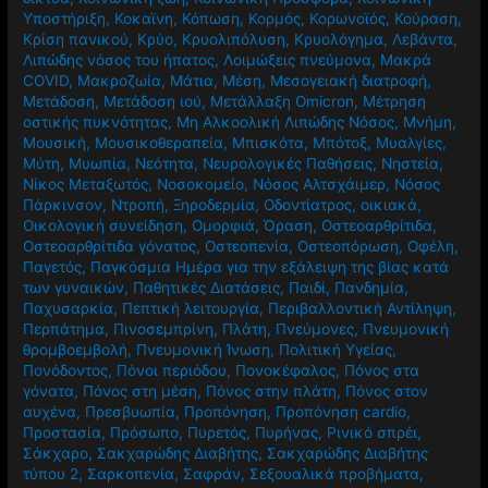
Υποστήριξη
,
Κοκαϊνη
,
Κόπωση
,
Κορμός
,
Κορωνοϊός
,
Κούραση
,
Κρίση πανικού
,
Κρύο
,
Κρυολιπόλυση
,
Κρυολόγημα
,
Λεβάντα
,
Λιπώδης νόσος του ήπατος
,
Λοιμώξεις πνεύμονα
,
Μακρά
COVID
,
Μακροζωία
,
Μάτια
,
Μέση
,
Μεσογειακή διατροφή
,
Μετάδοση
,
Μετάδοση ιού
,
Μετάλλαξη Omicron
,
Μέτρηση
οστικής πυκνότητας
,
Μη Αλκοολική Λιπώδης Νόσος
,
Μνήμη
,
Μουσική
,
Μουσικοθεραπεία
,
Μπισκότα
,
Μπότοξ
,
Μυαλγίες
,
Μύτη
,
Μυωπία
,
Νεότητα
,
Νευρολογικές Παθήσεις
,
Νηστεία
,
Νίκος Μεταξωτός
,
Νοσοκομείο
,
Νόσος Αλτσχάιμερ
,
Νόσος
Πάρκινσον
,
Ντροπή
,
Ξηροδερμία
,
Οδοντίατρος
,
οικιακά
,
Οικολογική συνείδηση
,
Ομορφιά
,
Όραση
,
Οστεοαρθρίτιδα
,
Οστεοαρθρίτιδα γόνατος
,
Οστεοπενία
,
Οστεοπόρωση
,
Οφέλη
,
Παγετός
,
Παγκόσμια Ημέρα για την εξάλειψη της βίας κατά
των γυναικών
,
Παθητικές Διατάσεις
,
Παιδί
,
Πανδημία
,
Παχυσαρκία
,
Πεπτική λειτουργία
,
Περιβαλλοντική Αντίληψη
,
Περπάτημα
,
Πινοσεμπρίνη
,
Πλάτη
,
Πνεύμονες
,
Πνευμονική
θρομβοεμβολή
,
Πνευμονική Ίνωση
,
Πολιτική Υγείας
,
Πονόδοντος
,
Πόνοι περιόδου
,
Πονοκέφαλος
,
Πόνος στα
γόνατα
,
Πόνος στη μέση
,
Πόνος στην πλάτη
,
Πόνος στον
αυχένα
,
Πρεσβυωπία
,
Προπόνηση
,
Προπόνηση cardio
,
Προστασία
,
Πρόσωπο
,
Πυρετός
,
Πυρήνας
,
Ρινικό σπρέι
,
Σάκχαρο
,
Σακχαρώδης Διαβήτης
,
Σακχαρώδης Διαβήτης
τύπου 2
,
Σαρκοπενία
,
Σαφράν
,
Σεξουαλικά προβήματα
,