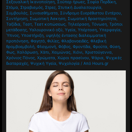
Σεξουαλική Ικανοποίηση
,
Σούπερ ήρωες
,
Σοφία Περδίκη
,
Στόμα
,
Στραβισμός
,
Στρες
,
Στυτική Δυσλειτουργία
,
Συμβουλές
,
Συναισθήματα
,
Σύνδρομο Ευερέθιστου Εντέρου
,
Συντήρηση
,
Σωματική Άσκηση
,
Σωματική δραστηριότητα
,
Ταξίδια
,
Τεστ
,
Τεστ κοπώσεως
,
Τηλεόραση
,
Τόνωση
,
Τρόποι
μετάδοσης
,
Υαλουρονικό οξύ
,
Υγεία
,
Υπέρταση
,
Υπερφαγία
,
Ύπνος
,
Υποστήριξη
,
υψηλής έντασης διαλειμματική
προπόνηση
,
Φαγητό
,
Φιλίες
,
Φλαβονοειδές
,
Φλεβική
θρομβοεμβολή
,
Φλεγμονή
,
Φόβος
,
Φροντίδα
,
Φρούτα
,
Φύση
,
Φως
,
Χαλάρωση
,
Χάπι
,
Χειμώνας
,
Χιόνι
,
Χριστούγεννα
,
Χρόνιος Πόνος
,
Χρώματα
,
Χώροι πρασίνου
,
Ψάρια
,
Ψυχικές
διαταραχές
,
Ψυχική Υγεία
,
Ψυχολογία
/ Από
Hours.gr