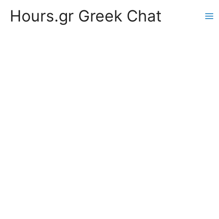
Hours.gr Greek Chat
Ma
Me