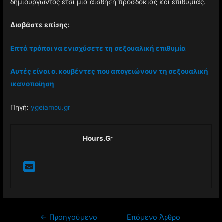
δημιουργώντας έτσι μια αίσθηση προσδοκίας και επιθυμίας.
Διαβάστε επίσης:
Επτά τρόποι να ενισχύσετε τη σεξουαλική επιθυμία
Αυτές είναι οι κουβέντες που απογειώνουν τη σεξουαλική
ικανοποίηση
Πηγή:
ygeiamou.gr
Hours.gr
Πλοήγηση
←
Προηγούμενο
Επόμενο Άρθρο