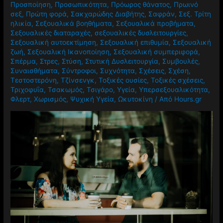
Προσποίηση
,
Προσωπικότητα
,
Πρόωρος θάνατος
,
Πρωινό
σεξ
,
Πρώτη φορά
,
Σακχαρώδης Διαβήτης
,
Σαφράν
,
Σεξ. Τρίτη
ηλικία
,
Σεξουαλικά βοηθήματα
,
Σεξουαλικά προβήματα
,
Σεξουαλικές διαταραχές
,
σεξουαλικές δυσλειτουργίες
,
Σεξουαλική αυτοεκτίμηση
,
Σεξουαλική επιθυμία
,
Σεξουαλική
ζωή
,
Σεξουαλική Ικανοποίηση
,
Σεξουαλική συμπεριφορά
,
Σπέρμα
,
Στρες
,
Στύση
,
Στυτική Δυσλειτουργία
,
Συμβουλές
,
Συναισθήματα
,
Σύντροφοι
,
Συχνότητα
,
Σχέσεις
,
Σχέση
,
Τεστοστερόνη
,
Τζίνσενγκ
,
Τοξικές ουσίες
,
Τοξικές σχέσεις
,
Τριχοφυΐα
,
Τσακωμός
,
Τσιγάρο
,
Υγεία
,
Υπερσεξουαλικότητα
,
Φλερτ
,
Χωρισμός
,
Ψυχική Υγεία
,
Ωκυτοκίνη
/ Από
Hours.gr