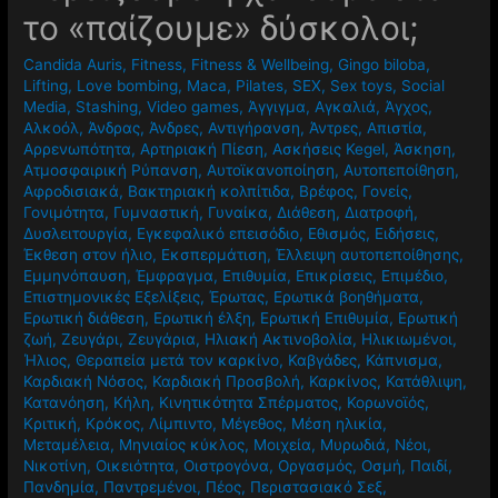
το «παίζουμε» δύσκολοι;
Candida Auris
,
Fitness
,
Fitness & Wellbeing
,
Gingo biloba
,
Lifting
,
Love bombing
,
Maca
,
Pilates
,
SEX
,
Sex toys
,
Social
Media
,
Stashing
,
Video games
,
Άγγιγμα
,
Αγκαλιά
,
Άγχος
,
Αλκοόλ
,
Άνδρας
,
Άνδρες
,
Αντιγήρανση
,
Άντρες
,
Απιστία
,
Αρρενωπότητα
,
Αρτηριακή Πίεση
,
Ασκήσεις Kegel
,
Άσκηση
,
Ατμοσφαιρική Ρύπανση
,
Αυτοϊκανοποίηση
,
Αυτοπεποίθηση
,
Αφροδισιακά
,
Βακτηριακή κολπίτιδα
,
Βρέφος
,
Γονείς
,
Γονιμότητα
,
Γυμναστική
,
Γυναίκα
,
Διάθεση
,
Διατροφή
,
Δυσλειτουργία
,
Εγκεφαλικό επεισόδιο
,
Εθισμός
,
Ειδήσεις
,
Έκθεση στον ήλιο
,
Εκσπερμάτιση
,
Έλλειψη αυτοπεποίθησης
,
Εμμηνόπαυση
,
Έμφραγμα
,
Επιθυμία
,
Επικρίσεις
,
Επιμέδιο
,
Επιστημονικές Εξελίξεις
,
Έρωτας
,
Ερωτικά βοηθήματα
,
Ερωτική διάθεση
,
Ερωτική έλξη
,
Ερωτική Επιθυμία
,
Ερωτική
ζωή
,
Ζευγάρι
,
Ζευγάρια
,
Ηλιακή Ακτινοβολία
,
Ηλικιωμένοι
,
Ήλιος
,
Θεραπεία μετά τον καρκίνο
,
Καβγάδες
,
Κάπνισμα
,
Καρδιακή Νόσος
,
Καρδιακή Προσβολή
,
Καρκίνος
,
Κατάθλιψη
,
Κατανόηση
,
Κήλη
,
Κινητικότητα Σπέρματος
,
Κορωνοϊός
,
Κριτική
,
Κρόκος
,
Λίμπιντο
,
Μέγεθος
,
Μέση ηλικία
,
Μεταμέλεια
,
Μηνιαίος κύκλος
,
Μοιχεία
,
Μυρωδιά
,
Νέοι
,
Νικοτίνη
,
Οικειότητα
,
Οιστρογόνα
,
Οργασμός
,
Οσμή
,
Παιδί
,
Πανδημία
,
Παντρεμένοι
,
Πέος
,
Περιστασιακό Σεξ
,