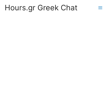
Hours.gr Greek Chat
Ma
Me