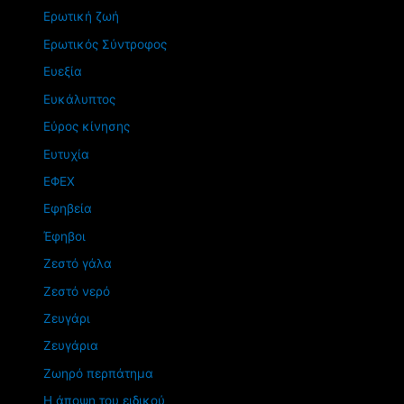
Ερωτική ζωή
Ερωτικός Σύντροφος
Ευεξία
Ευκάλυπτος
Εύρος κίνησης
Ευτυχία
ΕΦΕΧ
Εφηβεία
Έφηβοι
Ζεστό γάλα
Ζεστό νερό
Ζευγάρι
Ζευγάρια
Ζωηρό περπάτημα
Η άποψη του ειδικού